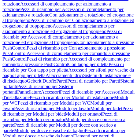
rotazione
Accessori di completamento per azionamento a
rotazione
Pezzi di ricambio per Accessori di completamento per
azionamento a rotazione
Con azionamento a rotazione ed erogazione
al troppopieno
Pezzi di ricambio per Con azionamento a rotazione ed
erogazione al troppopieno
Accessori di completamento per
azionamento a rotazione ed erogazione al troppopieno
Pezzi di
ricambio per Accessori di completamento per azionamento a
rotazione ed erogazione al troppopieno
Con azionamento a pressione
PushControl
Pezzi di ricambio per Con azionamento a pressione
PushControl
Accessori di completamento per comando a pressione
PushControl
Pezzi di ricambio per Accessori di completamento per
comando a pressione PushControl
Con tappo per piletta
Pezzi di
ricambio per Con tappo per piletta
Accessori per sifoni per vasche da
bagno
Tappi per piletta
Allacciamenti idrici
Sistemi di installazione e
di risciacquo
Geberit Duofix
Pareti
Pezzi di ricambio per Pareti
Sistemi
portanti
Pezzi di ricambio per Sistemi
portanti
Pannellature
Accessori
Pezzi di ricambio per Accessori
Moduli
d'installazione
Pezzi di ricambio per Moduli d'installazione
Moduli
per WC
Pezzi di ricambio per Moduli per WC
Moduli per
lavabi
Pezzi di ricambio per Moduli per lavabi
Moduli per bidet
Pezzi
di ricambio per Moduli per bidet
Moduli per orinatoi
Pezzi di
ricambio per Moduli per orinatoi
Moduli per docce con scarico a
parete
Pezzi di ricambio per Moduli per docce con scarico a
parete
Moduli per docce e vasche da bagno
Pezzi di ricambio per
Moduli per docce e vasche da bagno
Elementi per pareti di