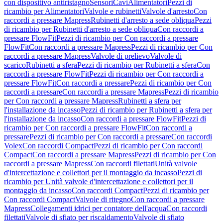
con dispositivo antiristagno
Sensori
Cavi
Alimentatori
Pezzi di
ricambio per Alimentatori
Valvole e rubinetti
Valvole d'arresto
Con
raccordi a pressare Mapress
Rubinetti d'arresto a sede obliqua
Pezzi
di ricambio per Rubinetti d'arresto a sede obliqua
Con raccordi a
pressare FlowFit
Pezzi di ricambio per Con raccordi a pressare
FlowFit
Con raccordi a pressare Mapress
Pezzi di ricambio per Con
raccordi a pressare Mapress
Valvole di prelievo
Valvole di
scarico
Rubinetti a sfera
Pezzi di ricambio per Rubinetti a sfera
Con
raccordi a pressare FlowFit
Pezzi di ricambio per Con raccordi a
pressare FlowFit
Con raccordi a pressare
Pezzi di ricambio per Con
raccordi a pressare
Con raccordi a pressare Mapress
Pezzi di ricambio
per Con raccordi a pressare Mapress
Rubinetti a sfera per
l'installazione da incasso
Pezzi di ricambio per Rubinetti a sfera per
l'installazione da incasso
Con raccordi a pressare FlowFit
Pezzi di
ricambio per Con raccordi a pressare FlowFit
Con raccordi a
pressare
Pezzi di ricambio per Con raccordi a pressare
Con raccordi
Volex
Con raccordi Compact
Pezzi di ricambio per Con raccordi
Compact
Con raccordi a pressare Mapress
Pezzi di ricambio per Con
raccordi a pressare Mapress
Con raccordi filettati
Unità valvole
d'intercettazione e collettori per il montaggio da incasso
Pezzi di
ricambio per Unità valvole d'intercettazione e collettori per il
montaggio da incasso
Con raccordi Compact
Pezzi di ricambio per
Con raccordi Compact
Valvole di ritegno
Con raccordi a pressare
Mapress
Collegamenti idrici per contatore dell'acqua
Con raccordi
filettati
Valvole di sfiato per riscaldamento
Valvole di sfiato