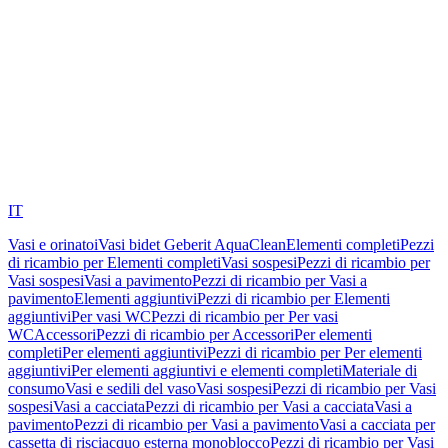
IT
Vasi e orinatoi
Vasi bidet Geberit AquaClean
Elementi completi
Pezzi
di ricambio per Elementi completi
Vasi sospesi
Pezzi di ricambio per
Vasi sospesi
Vasi a pavimento
Pezzi di ricambio per Vasi a
pavimento
Elementi aggiuntivi
Pezzi di ricambio per Elementi
aggiuntivi
Per vasi WC
Pezzi di ricambio per Per vasi
WC
Accessori
Pezzi di ricambio per Accessori
Per elementi
completi
Per elementi aggiuntivi
Pezzi di ricambio per Per elementi
aggiuntivi
Per elementi aggiuntivi e elementi completi
Materiale di
consumo
Vasi e sedili del vaso
Vasi sospesi
Pezzi di ricambio per Vasi
sospesi
Vasi a cacciata
Pezzi di ricambio per Vasi a cacciata
Vasi a
pavimento
Pezzi di ricambio per Vasi a pavimento
Vasi a cacciata per
cassetta di risciacquo esterna monoblocco
Pezzi di ricambio per Vasi