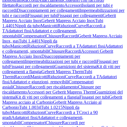
monostrato
Raccordi
Allacciamenti
Collettori con raccordo
filettato
Raccordi per riscaldamento
Accessori
Isolanti per tubi e
raccordi
Disaccoppiamenti per collegamenti
Impermeabilizzazioni per
tubi e raccordi
Fissaggi per tubi
Fissaggi per collegamenti
Geberit
Mapress Acciaio Inox
Geberit Mapress Acciaio Inox
Tubi
1.4401
Nippli da tubo
Manicotti
Riduzioni
Curve
Raccordi a
T
Adattatori fissi
Adattatori e collegamenti,
smontabili
Compensatori
Chiusure
Raccordi
Geberit Mapress Acciaio
Inox, gas
Tubi 1.4401
Nippli da
tubo
Manicotti
Riduzioni
Curve
Raccordi a T
Adattatori fissi
Adattatori
e collegamenti, smontabili
Chiusure
Raccordi
Accessori Geberit
Mapress Acciaio Inox
Disaccoppiamenti per
collegamenti
Impermeabilizzazioni per tubi e raccordi
Fissaggi per
tubi
Fissaggi per collegamenti
Guarnizioni del sistema
Kit di viti per
collegamenti a flangia
Geberit Mapress Therm
Tubi
Therm
Raccordi
Manicotti
Riduzioni
Curve
Raccordi a T
Adattatori
fissi
Adattatori e giunzioni, removibili
Compensatori
assiali
Chiusure
Raccordi per riscaldamento
Chiusure per
riscaldamento
Accessori per Geberit Mapress Therm
Guarnizioni del
sistema
Kit di viti per collegamenti a flangia
Fissaggi per tubi
Geberit
Mapress acciaio al Carbonio
Geberit Mapress Acciaio al
Carbonio
Tubi 1.0034
Tubi 1.0215
Nippli da
tubo
Manicotti
Riduzioni
Curve
Raccordi a T
Croci a 90
gradi
Adattatori fissi
Adattatori e collegamenti,
smontabili
Compensatori
Chiusure
Raccordi per