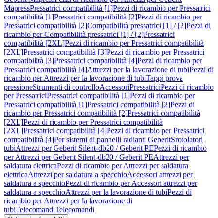
Mapress
Pressatrici compatibilità [1]
Pezzi di ricambio per Pressatrici
compatibilità [1]
Pressatrici compatibilità [2]
Pezzi di ricambio per
Pressatrici compatibilità [2]
Compatibilità pressatrici [1] / [2]
Pezzi di
ricambio per Compatibilità pressatrici [1] / [2]
Pressatrici
compatibilità [2XL]
Pezzi di ricambio per Pressatrici compatibilità
[2XL]
Pressatrici compatibilità [3]
Pezzi di ricambio per Pressatrici
compatibilità [3]
Pressatrici compatibilità [4]
Pezzi di ricambio per
Pressatrici compatibilità [4]
Attrezzi per la lavorazione di tubi
Pezzi di
ricambio per Attrezzi per la lavorazione di tubi
Tappi prova
pressione
Strumenti di controllo
Accessori
Pressatrici
Pezzi di ricambio
per Pressatrici
Pressatrici compatibilità [1]
Pezzi di ricambio per
Pressatrici compatibilità [1]
Pressatrici compatibilità [2]
Pezzi di
ricambio per Pressatrici compatibilità [2]
Pressatrici compatibilità
[2XL]
Pezzi di ricambio per Pressatrici compatibilità
[2XL]
Pressatrici compatibilità [4]
Pezzi di ricambio per Pressatrici
compatibilità [4]
Per sistemi di pannelli radianti Geberit
Srotolatori
tubi
Attrezzi per Geberit Silent-db20 / Geberit PE
Pezzi di ricambio
per Attrezzi per Geberit Silent-db20 / Geberit PE
Attrezzi per
saldatura elettrica
Pezzi di ricambio per Attrezzi per saldatura
elettrica
Attrezzi per saldatura a specchio
Accessori attrezzi per
saldatura a specchio
Pezzi di ricambio per Accessori attrezzi per
saldatura a specchio
Attrezzi per la lavorazione di tubi
Pezzi di
ricambio per Attrezzi per la lavorazione di
tubi
Telecomandi
Telecomandi