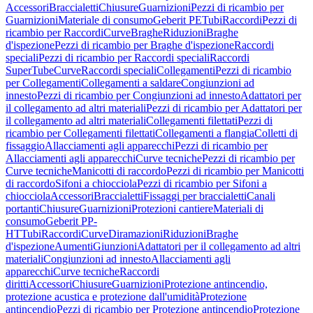
Accessori
Braccialetti
Chiusure
Guarnizioni
Pezzi di ricambio per
Guarnizioni
Materiale di consumo
Geberit PE
Tubi
Raccordi
Pezzi di
ricambio per Raccordi
Curve
Braghe
Riduzioni
Braghe
d'ispezione
Pezzi di ricambio per Braghe d'ispezione
Raccordi
speciali
Pezzi di ricambio per Raccordi speciali
Raccordi
SuperTube
Curve
Raccordi speciali
Collegamenti
Pezzi di ricambio
per Collegamenti
Collegamenti a saldare
Congiunzioni ad
innesto
Pezzi di ricambio per Congiunzioni ad innesto
Adattatori per
il collegamento ad altri materiali
Pezzi di ricambio per Adattatori per
il collegamento ad altri materiali
Collegamenti filettati
Pezzi di
ricambio per Collegamenti filettati
Collegamenti a flangia
Colletti di
fissaggio
Allacciamenti agli apparecchi
Pezzi di ricambio per
Allacciamenti agli apparecchi
Curve tecniche
Pezzi di ricambio per
Curve tecniche
Manicotti di raccordo
Pezzi di ricambio per Manicotti
di raccordo
Sifoni a chiocciola
Pezzi di ricambio per Sifoni a
chiocciola
Accessori
Braccialetti
Fissaggi per braccialetti
Canali
portanti
Chiusure
Guarnizioni
Protezioni cantiere
Materiali di
consumo
Geberit PP-
HT
Tubi
Raccordi
Curve
Diramazioni
Riduzioni
Braghe
d'ispezione
Aumenti
Giunzioni
Adattatori per il collegamento ad altri
materiali
Congiunzioni ad innesto
Allacciamenti agli
apparecchi
Curve tecniche
Raccordi
diritti
Accessori
Chiusure
Guarnizioni
Protezione antincendio,
protezione acustica e protezione dall'umidità
Protezione
antincendio
Pezzi di ricambio per Protezione antincendio
Protezione