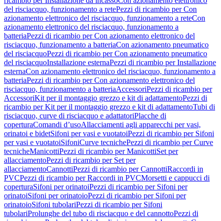
ricambio per Installazione da incasso
Con azionamento elettronico
del risciacquo, funzionamento a rete
Pezzi di ricambio per Con
azionamento elettronico del risciacquo, funzionamento a rete
Con
azionamento elettronico del risciacquo, funzionamento a
batteria
Pezzi di ricambio per Con azionamento elettronico del
risciacquo, funzionamento a batteria
Con azionamento pneumatico
del risciacquo
Pezzi di ricambio per Con azionamento pneumatico
del risciacquo
Installazione esterna
Pezzi di ricambio per Installazione
esterna
Con azionamento elettronico del risciacquo, funzionamento a
batteria
Pezzi di ricambio per Con azionamento elettronico del
risciacquo, funzionamento a batteria
Accessori
Pezzi di ricambio per
Accessori
Kit per il montaggio grezzo e kit di adattamento
Pezzi di
ricambio per Kit per il montaggio grezzo e kit di adattamento
Tubi di
risciacquo, curve di risciacquo e adattatori
Placche di
copertura
Comandi d’uso
Allacciamenti agli apparecchi per vasi,
orinatoi e bidet
Sifoni per vasi e vuotatoi
Pezzi di ricambio per Sifoni
per vasi e vuotatoi
Sifoni
Curve tecniche
Pezzi di ricambio per Curve
tecniche
Manicotti
Pezzi di ricambio per Manicotti
Set per
allacciamento
Pezzi di ricambio per Set per
allacciamento
Cannotti
Pezzi di ricambio per Cannotti
Raccordi in
PVC
Pezzi di ricambio per Raccordi in PVC
Morsetti e cappucci di
copertura
Sifoni per orinatoi
Pezzi di ricambio per Sifoni per
orinatoi
Sifoni per orinatoio
Pezzi di ricambio per Sifoni per
orinatoio
Sifoni tubolari
Pezzi di ricambio per Sifoni
tubolari
Prolunghe del tubo di risciacquo e del cannotto
Pezzi di