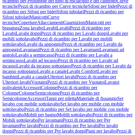
ricambio per Prolunghe del tubo di risciacquo e del cannotto
Curve
tecniche
Pezzi di ricambio per Curve tecniche
Sifoni per bidet
Pezzi di
ricambio per Sifoni per bidet
Sifoni tubolari
Pezzi di ricambio per
Sifoni tubolari
Manicotti
Curve
tecniche
Coperture
Allacciamenti
Guarnizioni
Manicotti per
brasatura
Zona lavabo
Lavabi
Lavabi
Pezzi di ricambio per
Lavabi
Lavabi doppi
Pezzi di ricambio per Lavabi doppi
Lavabi per
mobili sottolavabo
Pezzi di ricambio per Lavabi per mobili
sottolavabo
Lavabi da appoggio
Pezzi di ricambio per Lavabi da
appoggio
Lavamani
Pezzi di ricambio per Lavamani
Lavamani ad
angolo
Lavabi a semincasso
Pezzi di ricambio per Lavabi a
semincasso
Lavabi ad incasso
Pezzi di ricambio per Lavabi ad
incasso
Lavabi da incasso sottopiano
Pezzi di ricambio per Lavabi da
incasso sottopiano
Lavabi a canale
Lavabi Comfort
Lavabi per
bambini
Lavabi a canale
Ulteriori lavabi
Pezzi di ricambio per
Ulteriori lavabi
Vuotatoi
Pezzi di ricambio per Vuotatoi
Lavatoi
polivalenti
Accessori
Colonne
Pezzi di ricambio per
Colonne
Colonne
Semicolonne
Pezzi di ricambio per
Semicolonne
Accessori
Tappi per piletta
Materiale di fissaggio
Set
lavabo con mobile sottolavabo
Set lavabo per mobile con mobile
sottolavabo
Pezzi di ricambio per Set lavabo per mobile con mobile
sottolavabo
Mobili per bagno
Mobili sottolavabo
Pezzi di ricambio per
Mobili sottolavabo
Per lavamani
Pezzi di ricambio per Per
lavamani
Per lavabi
Pezzi di ricambio per Per lavabi
Per lavabi
doppi
Pezzi di ricambio per Per lavabi doppi
Piani per lavabo
Pezzi di