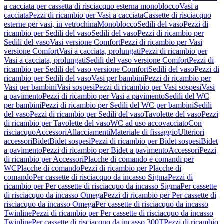
a cacciata per cassetta di risciacquo esterna monoblocco
Vasi a
cacciata
Pezzi di ricambio per Vasi a cacciata
Cassette di risciacquo
esterne per vasi, in vetrochina
Monoblocco
Sedili del vaso
Pezzi di
ricambio per Sedili del vaso
Sedili del vaso
Pezzi di ricambio per
Sedili del vaso
Vasi versione Comfort
Pezzi di ricambio per Vasi
versione Comfort
Vasi a cacciata, prolungati
Pezzi di ricambio per
Vasi a cacciata, prolungati
Sedili del vaso versione Comfort
Pezzi di
ricambio per Sedili del vaso versione Comfort
Sedili del vaso
Pezzi di
ricambio per Sedili del vaso
Vasi per bambini
Pezzi di ricambio per
Vasi per bambini
Vasi sospesi
Pezzi di ricambio per Vasi sospesi
Vasi
a pavimento
Pezzi di ricambio per Vasi a pavimento
Sedili del WC
per bambini
Pezzi di ricambio per Sedili del WC per bambini
Sedili
del vaso
Pezzi di ricambio per Sedili del vaso
Tavolette del vaso
Pezzi
di ricambio per Tavolette del vaso
WC ad uso accovacciato
Con
risciacquo
Accessori
Allacciamenti
Materiale di fissaggio
Ulteriori
accessori
Bidet
Bidet sospesi
Pezzi di ricambio per Bidet sospesi
Bidet
a pavimento
Pezzi di ricambio per Bidet a pavimento
Accessori
Pezzi
di ricambio per Accessori
Placche di comando e comandi per
WC
Placche di comando
Pezzi di ricambio per Placche di
comando
Per cassette di risciacquo da incasso Sigma
Pezzi di
ricambio per Per cassette di risciacquo da incasso Sigma
Per cassette
di risciacquo da incasso Omega
Pezzi di ricambio per Per cassette di
risciacquo da incasso Omega
Per cassette di risciacquo da incasso
Twinline
Pezzi di ricambio per Per cassette di risciacquo da incasso
Twinline
Per cassette di risciacquo da incasso 300T
Pezzi di ricambio