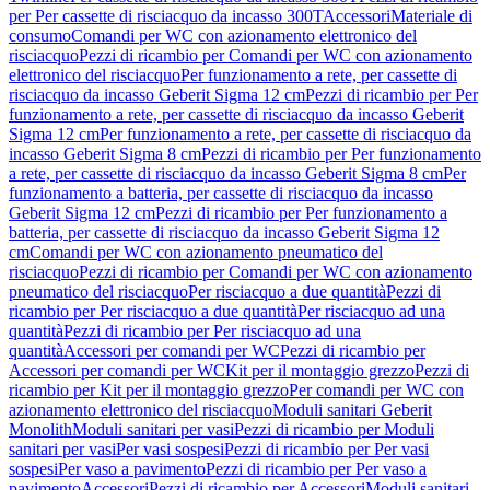
per Per cassette di risciacquo da incasso 300T
Accessori
Materiale di
consumo
Comandi per WC con azionamento elettronico del
risciacquo
Pezzi di ricambio per Comandi per WC con azionamento
elettronico del risciacquo
Per funzionamento a rete, per cassette di
risciacquo da incasso Geberit Sigma 12 cm
Pezzi di ricambio per Per
funzionamento a rete, per cassette di risciacquo da incasso Geberit
Sigma 12 cm
Per funzionamento a rete, per cassette di risciacquo da
incasso Geberit Sigma 8 cm
Pezzi di ricambio per Per funzionamento
a rete, per cassette di risciacquo da incasso Geberit Sigma 8 cm
Per
funzionamento a batteria, per cassette di risciacquo da incasso
Geberit Sigma 12 cm
Pezzi di ricambio per Per funzionamento a
batteria, per cassette di risciacquo da incasso Geberit Sigma 12
cm
Comandi per WC con azionamento pneumatico del
risciacquo
Pezzi di ricambio per Comandi per WC con azionamento
pneumatico del risciacquo
Per risciacquo a due quantità
Pezzi di
ricambio per Per risciacquo a due quantità
Per risciacquo ad una
quantità
Pezzi di ricambio per Per risciacquo ad una
quantità
Accessori per comandi per WC
Pezzi di ricambio per
Accessori per comandi per WC
Kit per il montaggio grezzo
Pezzi di
ricambio per Kit per il montaggio grezzo
Per comandi per WC con
azionamento elettronico del risciacquo
Moduli sanitari Geberit
Monolith
Moduli sanitari per vasi
Pezzi di ricambio per Moduli
sanitari per vasi
Per vasi sospesi
Pezzi di ricambio per Per vasi
sospesi
Per vaso a pavimento
Pezzi di ricambio per Per vaso a
pavimento
Accessori
Pezzi di ricambio per Accessori
Moduli sanitari