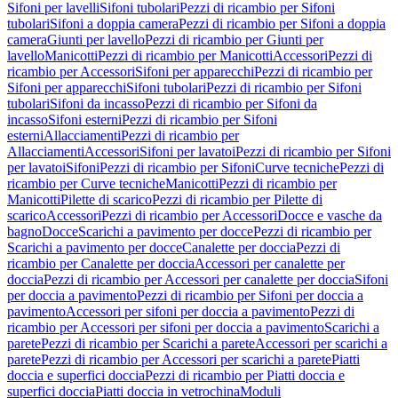
Sifoni per lavelli
Sifoni tubolari
Pezzi di ricambio per Sifoni
tubolari
Sifoni a doppia camera
Pezzi di ricambio per Sifoni a doppia
camera
Giunti per lavello
Pezzi di ricambio per Giunti per
lavello
Manicotti
Pezzi di ricambio per Manicotti
Accessori
Pezzi di
ricambio per Accessori
Sifoni per apparecchi
Pezzi di ricambio per
Sifoni per apparecchi
Sifoni tubolari
Pezzi di ricambio per Sifoni
tubolari
Sifoni da incasso
Pezzi di ricambio per Sifoni da
incasso
Sifoni esterni
Pezzi di ricambio per Sifoni
esterni
Allacciamenti
Pezzi di ricambio per
Allacciamenti
Accessori
Sifoni per lavatoi
Pezzi di ricambio per Sifoni
per lavatoi
Sifoni
Pezzi di ricambio per Sifoni
Curve tecniche
Pezzi di
ricambio per Curve tecniche
Manicotti
Pezzi di ricambio per
Manicotti
Pilette di scarico
Pezzi di ricambio per Pilette di
scarico
Accessori
Pezzi di ricambio per Accessori
Docce e vasche da
bagno
Docce
Scarichi a pavimento per docce
Pezzi di ricambio per
Scarichi a pavimento per docce
Canalette per doccia
Pezzi di
ricambio per Canalette per doccia
Accessori per canalette per
doccia
Pezzi di ricambio per Accessori per canalette per doccia
Sifoni
per doccia a pavimento
Pezzi di ricambio per Sifoni per doccia a
pavimento
Accessori per sifoni per doccia a pavimento
Pezzi di
ricambio per Accessori per sifoni per doccia a pavimento
Scarichi a
parete
Pezzi di ricambio per Scarichi a parete
Accessori per scarichi a
parete
Pezzi di ricambio per Accessori per scarichi a parete
Piatti
doccia e superfici doccia
Pezzi di ricambio per Piatti doccia e
superfici doccia
Piatti doccia in vetrochina
Moduli