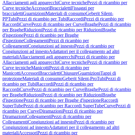
Allacciamenti agli apparecchi
Curve tecniche
Pezzi di ricambio per
Curve tecniche
Accessori
Braccialetti
Fissaggi per
braccialetti
Guarnizioni
Materiali di consumo
Geberit Silent-
PP
Tubi
Pezzi di ricambio per Tubi
Raccordi
Pezzi di ricambio per
Raccordi
Curve
Pezzi di ricambio per Curve
Braghe
Pezzi di ricambio
per Braghe
Riduzioni
Pezzi di ricambio per Riduzioni
Braghe
d'ispezione
Pezzi di ricambio per Braghe
d'ispezione
Collegamenti
Pezzi di ricambio per
Collegamenti
Congiunzioni ad innesto
Pezzi di ricambio per
Congiunzioni ad innesto
Adattatori per il collegamento ad altri
materiali
Allacciamenti agli apparecchi
Pezzi di ricambio per
Allacciamenti agli apparecchi
Curve tecniche
Pezzi di ricambio per
Curve tecniche
Manicotti
Pezzi di ricambio per
Manicotti
Accessori
Braccialetti
Chiusure
Guarnizioni
Tappi di
protezione
Materiali di consumo
Geberit Silent-Pro
Tubi
Pezzi di
ricambio per Tubi
Raccordi
Pezzi di ricambio per
Raccordi
Curve
Pezzi di ricambio per Curve
Braghe
Pezzi di ricambio
per Braghe
Riduzioni
Pezzi di ricambio per Riduzioni
Braghe
d'ispezione
Pezzi di ricambio per Braghe d'ispezione
Raccordi
SuperTube
Pezzi di ricambio per Raccordi SuperTube
Curve
Pezzi di
ricambio per Curve
Diramazioni
Pezzi di ricambio per
Diramazioni
Collegamenti
Pezzi di ricambio per
Collegamenti
Congiunzioni ad innesto
Pezzi di ricambio per
Congiunzioni ad innesto
Adattatori per il collegamento ad altri
materiali
Accessori
Pezzi di ricambio per