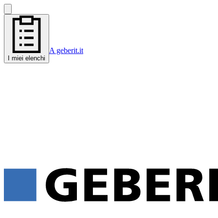
A geberit.it
I miei elenchi