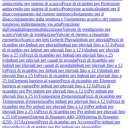
antincendio per sistemi di scarico
Pezzi di ricambio per Protezione
antincendio per sistemi di scarico
Protezione acustica
Isolanti per il
disaccoppiamento dal rumore intrinseco
Isolamento per il
disaccoppiamento dalla struttura e l'isolamento acustico del rumore
trasmesso indirettamente via aria
Protezione
dall'umidità
Impermeabilizzazione
Valvole di ventilazione per
scarico
Valvole di ventilazione
Valvole di ritegno a risparmio
energetico
Scarico per tetti Geberit Pluvia
Imbuti per pluviali
Pezzi di
ricambio per Imbuti per pluviali
Imbuti per pluviali fino a 12 l/s
Pezzi
di ricambio per Imbuti per pluviali fino a 12 l/s
Imbuti per pluviali
fino a 25 l/s
Pezzi di ricambio per Imbuti per pluviali fino a 25
l/s
Imbuti per pluviali per canali di gronda
Pezzi di ricambio per
Imbuti per pluviali per canali di gronda
Imbuti per pluviali fino a 12
l/s
Pezzi di ricambio per Imbuti per pluviali fino a 12 l/s
Imbuti per
pluviali fino a 25 l/s
Pezzi di ricambio per Imbuti per pluviali fino a
25 l/s
Elementi barriera al vapore
Pezzi di ricambio per Elementi
barriera al vapore
Per imbuti per pluviali fino a 12 l/s
Pezzi di
ricambio per Per imbuti per pluviali fino a 12 l/s
Per imbuti per
pluviali fino a 25 l/s
Troppopieni d'emergenza
Pezzi di ricambio per
Troppopieni d'emergenza
Per imbuti per pluviali fino a 12 l/s
Pezzi di
ricambio per Per imbuti per pluviali fino a 12 l/s
Per imbuti per
pluviali fino a 25 l/s
Pezzi di ricambio per Per imbuti per pluviali fino
a 25 l/s
Fissaggi
Sistema di fissaggio d40–200
Sistema di fissaggio
d250–315
Accessori
Pezzi di ricambio per Accessori
Per imbuti per
pluviali
Pezzi di ricambio per Per imbuti per pluviali
Per