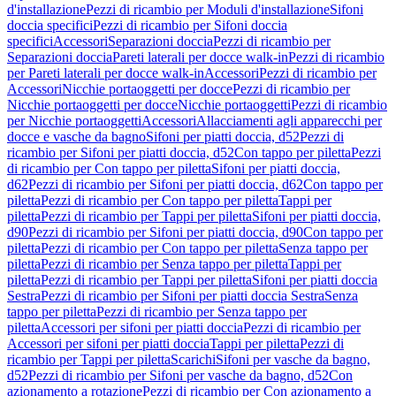
d'installazione
Pezzi di ricambio per Moduli d'installazione
Sifoni
doccia specifici
Pezzi di ricambio per Sifoni doccia
specifici
Accessori
Separazioni doccia
Pezzi di ricambio per
Separazioni doccia
Pareti laterali per docce walk-in
Pezzi di ricambio
per Pareti laterali per docce walk-in
Accessori
Pezzi di ricambio per
Accessori
Nicchie portaoggetti per docce
Pezzi di ricambio per
Nicchie portaoggetti per docce
Nicchie portaoggetti
Pezzi di ricambio
per Nicchie portaoggetti
Accessori
Allacciamenti agli apparecchi per
docce e vasche da bagno
Sifoni per piatti doccia, d52
Pezzi di
ricambio per Sifoni per piatti doccia, d52
Con tappo per piletta
Pezzi
di ricambio per Con tappo per piletta
Sifoni per piatti doccia,
d62
Pezzi di ricambio per Sifoni per piatti doccia, d62
Con tappo per
piletta
Pezzi di ricambio per Con tappo per piletta
Tappi per
piletta
Pezzi di ricambio per Tappi per piletta
Sifoni per piatti doccia,
d90
Pezzi di ricambio per Sifoni per piatti doccia, d90
Con tappo per
piletta
Pezzi di ricambio per Con tappo per piletta
Senza tappo per
piletta
Pezzi di ricambio per Senza tappo per piletta
Tappi per
piletta
Pezzi di ricambio per Tappi per piletta
Sifoni per piatti doccia
Sestra
Pezzi di ricambio per Sifoni per piatti doccia Sestra
Senza
tappo per piletta
Pezzi di ricambio per Senza tappo per
piletta
Accessori per sifoni per piatti doccia
Pezzi di ricambio per
Accessori per sifoni per piatti doccia
Tappi per piletta
Pezzi di
ricambio per Tappi per piletta
Scarichi
Sifoni per vasche da bagno,
d52
Pezzi di ricambio per Sifoni per vasche da bagno, d52
Con
azionamento a rotazione
Pezzi di ricambio per Con azionamento a