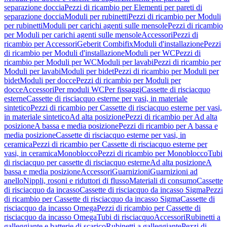
separazione doccia
Pezzi di ricambio per Elementi per pareti di
separazione doccia
Moduli per rubinetti
Pezzi di ricambio per Moduli
per rubinetti
Moduli per carichi agenti sulle mensole
Pezzi di ricambio
per Moduli per carichi agenti sulle mensole
Accessori
Pezzi di
ricambio per Accessori
Geberit Combifix
Moduli d'installazione
Pezzi
di ricambio per Moduli d'installazione
Moduli per WC
Pezzi di
ricambio per Moduli per WC
Moduli per lavabi
Pezzi di ricambio per
Moduli per lavabi
Moduli per bidet
Pezzi di ricambio per Moduli per
bidet
Moduli per docce
Pezzi di ricambio per Moduli per
docce
Accessori
Per moduli WC
Per fissaggi
Cassette di risciacquo
esterne
Cassette di risciacquo esterne per vasi, in materiale
sintetico
Pezzi di ricambio per Cassette di risciacquo esterne per vasi,
in materiale sintetico
Ad alta posizione
Pezzi di ricambio per Ad alta
posizione
A bassa e media posizione
Pezzi di ricambio per A bassa e
media posizione
Cassette di risciacquo esterne per vasi, in
ceramica
Pezzi di ricambio per Cassette di risciacquo esterne per
vasi, in ceramica
Monoblocco
Pezzi di ricambio per Monoblocco
Tubi
di risciacquo per cassette di risciacquo esterne
Ad alta posizione
A
bassa e media posizione
Accessori
Guarnizioni
Guarnizioni ad
anello
Nippli, rosoni e riduttori di flusso
Materiali di consumo
Cassette
di risciacquo da incasso
Cassette di risciacquo da incasso Sigma
Pezzi
di ricambio per Cassette di risciacquo da incasso Sigma
Cassette di
risciacquo da incasso Omega
Pezzi di ricambio per Cassette di
risciacquo da incasso Omega
Tubi di risciacquo
Accessori
Rubinetti a
galleggiante e batterie di scarico
Rubinetti a galleggiante
Pezzi di