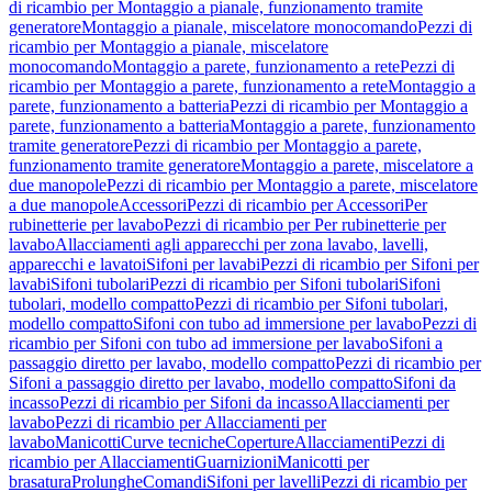
di ricambio per Montaggio a pianale, funzionamento tramite
generatore
Montaggio a pianale, miscelatore monocomando
Pezzi di
ricambio per Montaggio a pianale, miscelatore
monocomando
Montaggio a parete, funzionamento a rete
Pezzi di
ricambio per Montaggio a parete, funzionamento a rete
Montaggio a
parete, funzionamento a batteria
Pezzi di ricambio per Montaggio a
parete, funzionamento a batteria
Montaggio a parete, funzionamento
tramite generatore
Pezzi di ricambio per Montaggio a parete,
funzionamento tramite generatore
Montaggio a parete, miscelatore a
due manopole
Pezzi di ricambio per Montaggio a parete, miscelatore
a due manopole
Accessori
Pezzi di ricambio per Accessori
Per
rubinetterie per lavabo
Pezzi di ricambio per Per rubinetterie per
lavabo
Allacciamenti agli apparecchi per zona lavabo, lavelli,
apparecchi e lavatoi
Sifoni per lavabi
Pezzi di ricambio per Sifoni per
lavabi
Sifoni tubolari
Pezzi di ricambio per Sifoni tubolari
Sifoni
tubolari, modello compatto
Pezzi di ricambio per Sifoni tubolari,
modello compatto
Sifoni con tubo ad immersione per lavabo
Pezzi di
ricambio per Sifoni con tubo ad immersione per lavabo
Sifoni a
passaggio diretto per lavabo, modello compatto
Pezzi di ricambio per
Sifoni a passaggio diretto per lavabo, modello compatto
Sifoni da
incasso
Pezzi di ricambio per Sifoni da incasso
Allacciamenti per
lavabo
Pezzi di ricambio per Allacciamenti per
lavabo
Manicotti
Curve tecniche
Coperture
Allacciamenti
Pezzi di
ricambio per Allacciamenti
Guarnizioni
Manicotti per
brasatura
Prolunghe
Comandi
Sifoni per lavelli
Pezzi di ricambio per