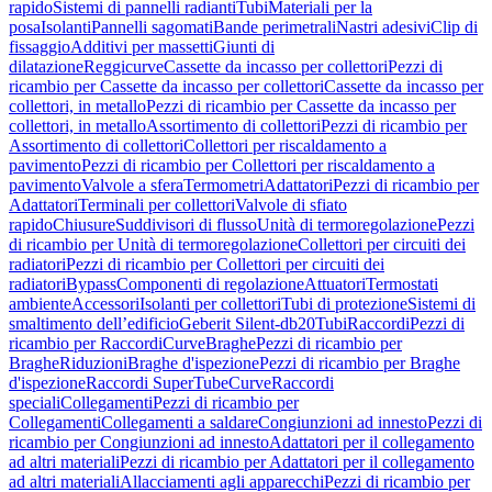
rapido
Sistemi di pannelli radianti
Tubi
Materiali per la
posa
Isolanti
Pannelli sagomati
Bande perimetrali
Nastri adesivi
Clip di
fissaggio
Additivi per massetti
Giunti di
dilatazione
Reggicurve
Cassette da incasso per collettori
Pezzi di
ricambio per Cassette da incasso per collettori
Cassette da incasso per
collettori, in metallo
Pezzi di ricambio per Cassette da incasso per
collettori, in metallo
Assortimento di collettori
Pezzi di ricambio per
Assortimento di collettori
Collettori per riscaldamento a
pavimento
Pezzi di ricambio per Collettori per riscaldamento a
pavimento
Valvole a sfera
Termometri
Adattatori
Pezzi di ricambio per
Adattatori
Terminali per collettori
Valvole di sfiato
rapido
Chiusure
Suddivisori di flusso
Unità di termoregolazione
Pezzi
di ricambio per Unità di termoregolazione
Collettori per circuiti dei
radiatori
Pezzi di ricambio per Collettori per circuiti dei
radiatori
Bypass
Componenti di regolazione
Attuatori
Termostati
ambiente
Accessori
Isolanti per collettori
Tubi di protezione
Sistemi di
smaltimento dell’edificio
Geberit Silent-db20
Tubi
Raccordi
Pezzi di
ricambio per Raccordi
Curve
Braghe
Pezzi di ricambio per
Braghe
Riduzioni
Braghe d'ispezione
Pezzi di ricambio per Braghe
d'ispezione
Raccordi SuperTube
Curve
Raccordi
speciali
Collegamenti
Pezzi di ricambio per
Collegamenti
Collegamenti a saldare
Congiunzioni ad innesto
Pezzi di
ricambio per Congiunzioni ad innesto
Adattatori per il collegamento
ad altri materiali
Pezzi di ricambio per Adattatori per il collegamento
ad altri materiali
Allacciamenti agli apparecchi
Pezzi di ricambio per