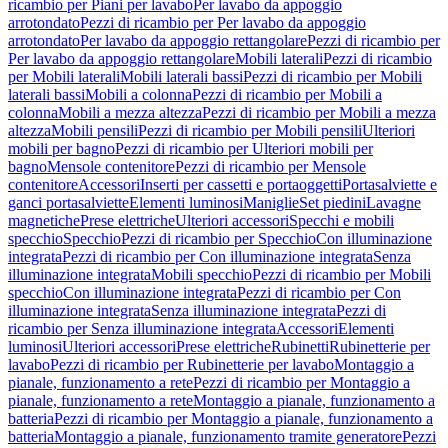
ricambio per Piani per lavabo
Per lavabo da appoggio
arrotondato
Pezzi di ricambio per Per lavabo da appoggio
arrotondato
Per lavabo da appoggio rettangolare
Pezzi di ricambio per
Per lavabo da appoggio rettangolare
Mobili laterali
Pezzi di ricambio
per Mobili laterali
Mobili laterali bassi
Pezzi di ricambio per Mobili
laterali bassi
Mobili a colonna
Pezzi di ricambio per Mobili a
colonna
Mobili a mezza altezza
Pezzi di ricambio per Mobili a mezza
altezza
Mobili pensili
Pezzi di ricambio per Mobili pensili
Ulteriori
mobili per bagno
Pezzi di ricambio per Ulteriori mobili per
bagno
Mensole contenitore
Pezzi di ricambio per Mensole
contenitore
Accessori
Inserti per cassetti e portaoggetti
Portasalviette e
ganci portasalviette
Elementi luminosi
Maniglie
Set piedini
Lavagne
magnetiche
Prese elettriche
Ulteriori accessori
Specchi e mobili
specchio
Specchio
Pezzi di ricambio per Specchio
Con illuminazione
integrata
Pezzi di ricambio per Con illuminazione integrata
Senza
illuminazione integrata
Mobili specchio
Pezzi di ricambio per Mobili
specchio
Con illuminazione integrata
Pezzi di ricambio per Con
illuminazione integrata
Senza illuminazione integrata
Pezzi di
ricambio per Senza illuminazione integrata
Accessori
Elementi
luminosi
Ulteriori accessori
Prese elettriche
Rubinetti
Rubinetterie per
lavabo
Pezzi di ricambio per Rubinetterie per lavabo
Montaggio a
pianale, funzionamento a rete
Pezzi di ricambio per Montaggio a
pianale, funzionamento a rete
Montaggio a pianale, funzionamento a
batteria
Pezzi di ricambio per Montaggio a pianale, funzionamento a
batteria
Montaggio a pianale, funzionamento tramite generatore
Pezzi