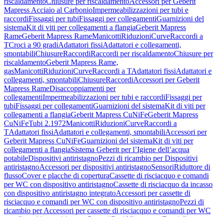
riscaldamento
Chiusure per riscaldamento
Accessori per Geberit
Mapress Acciaio al Carbonio
Impermeabilizzazioni per tubi e
raccordi
Fissaggi per tubi
Fissaggi per collegamenti
Guarnizioni del
sistema
Kit di viti per collegamenti a flangia
Geberit Mapress
Rame
Geberit Mapress Rame
Manicotti
Riduzioni
Curve
Raccordi a
T
Croci a 90 gradi
Adattatori fissi
Adattatori e collegamenti,
smontabili
Chiusure
Raccordi
Raccordi per riscaldamento
Chiusure per
riscaldamento
Geberit Mapress Rame,
gas
Manicotti
Riduzioni
Curve
Raccordi a T
Adattatori fissi
Adattatori e
collegamenti, smontabili
Chiusure
Raccordi
Accessori per Geberit
Mapress Rame
Disaccoppiamenti per
collegamenti
Impermeabilizzazioni per tubi e raccordi
Fissaggi per
tubi
Fissaggi per collegamenti
Guarnizioni del sistema
Kit di viti per
collegamenti a flangia
Geberit Mapress CuNiFe
Geberit Mapress
CuNiFe
Tubi 2.1972
Manicotti
Riduzioni
Curve
Raccordi a
T
Adattatori fissi
Adattatori e collegamenti, smontabili
Accessori per
Geberit Mapress CuNiFe
Guarnizioni del sistema
Kit di viti per
collegamenti a flangia
Sistema Geberit per l’Igiene dell’acqua
potabile
Dispositivi antiristagno
Pezzi di ricambio per Dispositivi
antiristagno
Accessori per dispositivi antiristagno
Sensori
Riduttore di
flusso
Cover e placche di copertura
Cassette di risciacquo e comandi
per WC con dispositivo antiristagno
Cassette di risciacquo da incasso
con dispositivo antiristagno integrato
Accessori per cassette di
risciacquo e comandi per WC con dispositivo antiristagno
Pezzi di
ricambio per Accessori per cassette di risciacquo e comandi per WC