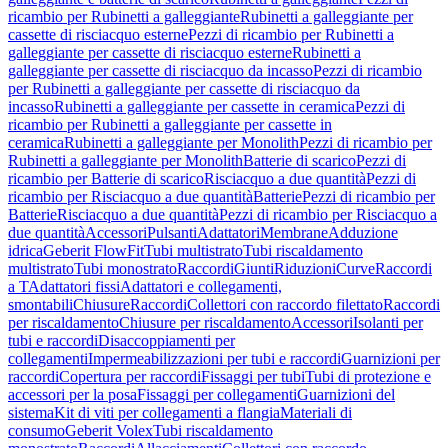
ricambio per Rubinetti a galleggiante
Rubinetti a galleggiante per
cassette di risciacquo esterne
Pezzi di ricambio per Rubinetti a
galleggiante per cassette di risciacquo esterne
Rubinetti a
galleggiante per cassette di risciacquo da incasso
Pezzi di ricambio
per Rubinetti a galleggiante per cassette di risciacquo da
incasso
Rubinetti a galleggiante per cassette in ceramica
Pezzi di
ricambio per Rubinetti a galleggiante per cassette in
ceramica
Rubinetti a galleggiante per Monolith
Pezzi di ricambio per
Rubinetti a galleggiante per Monolith
Batterie di scarico
Pezzi di
ricambio per Batterie di scarico
Risciacquo a due quantità
Pezzi di
ricambio per Risciacquo a due quantità
Batterie
Pezzi di ricambio per
Batterie
Risciacquo a due quantità
Pezzi di ricambio per Risciacquo a
due quantità
Accessori
Pulsanti
Adattatori
Membrane
Adduzione
idrica
Geberit FlowFit
Tubi multistrato
Tubi riscaldamento
multistrato
Tubi monostrato
Raccordi
Giunti
Riduzioni
Curve
Raccordi
a T
Adattatori fissi
Adattatori e collegamenti,
smontabili
Chiusure
Raccordi
Collettori con raccordo filettato
Raccordi
per riscaldamento
Chiusure per riscaldamento
Accessori
Isolanti per
tubi e raccordi
Disaccoppiamenti per
collegamenti
Impermeabilizzazioni per tubi e raccordi
Guarnizioni per
raccordi
Copertura per raccordi
Fissaggi per tubi
Tubi di protezione e
accessori per la posa
Fissaggi per collegamenti
Guarnizioni del
sistema
Kit di viti per collegamenti a flangia
Materiali di
consumo
Geberit Volex
Tubi riscaldamento