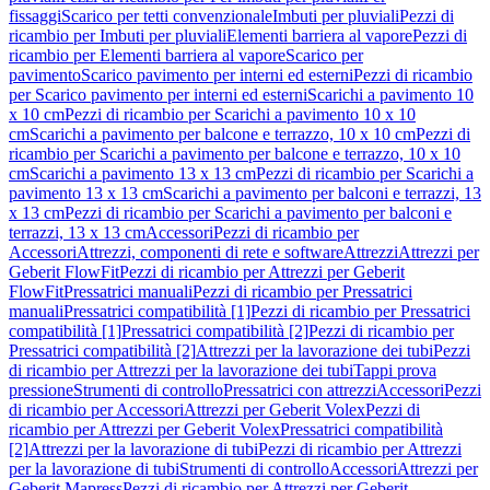
fissaggi
Scarico per tetti convenzionale
Imbuti per pluviali
Pezzi di
ricambio per Imbuti per pluviali
Elementi barriera al vapore
Pezzi di
ricambio per Elementi barriera al vapore
Scarico per
pavimento
Scarico pavimento per interni ed esterni
Pezzi di ricambio
per Scarico pavimento per interni ed esterni
Scarichi a pavimento 10
x 10 cm
Pezzi di ricambio per Scarichi a pavimento 10 x 10
cm
Scarichi a pavimento per balcone e terrazzo, 10 x 10 cm
Pezzi di
ricambio per Scarichi a pavimento per balcone e terrazzo, 10 x 10
cm
Scarichi a pavimento 13 x 13 cm
Pezzi di ricambio per Scarichi a
pavimento 13 x 13 cm
Scarichi a pavimento per balconi e terrazzi, 13
x 13 cm
Pezzi di ricambio per Scarichi a pavimento per balconi e
terrazzi, 13 x 13 cm
Accessori
Pezzi di ricambio per
Accessori
Attrezzi, componenti di rete e software
Attrezzi
Attrezzi per
Geberit FlowFit
Pezzi di ricambio per Attrezzi per Geberit
FlowFit
Pressatrici manuali
Pezzi di ricambio per Pressatrici
manuali
Pressatrici compatibilità [1]
Pezzi di ricambio per Pressatrici
compatibilità [1]
Pressatrici compatibilità [2]
Pezzi di ricambio per
Pressatrici compatibilità [2]
Attrezzi per la lavorazione dei tubi
Pezzi
di ricambio per Attrezzi per la lavorazione dei tubi
Tappi prova
pressione
Strumenti di controllo
Pressatrici con attrezzi
Accessori
Pezzi
di ricambio per Accessori
Attrezzi per Geberit Volex
Pezzi di
ricambio per Attrezzi per Geberit Volex
Pressatrici compatibilità
[2]
Attrezzi per la lavorazione di tubi
Pezzi di ricambio per Attrezzi
per la lavorazione di tubi
Strumenti di controllo
Accessori
Attrezzi per
Geberit Mapress
Pezzi di ricambio per Attrezzi per Geberit