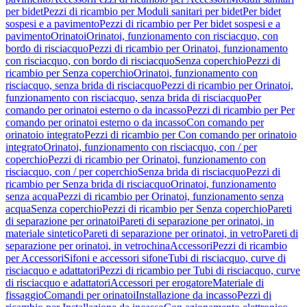
per bidet
Pezzi di ricambio per Moduli sanitari per bidet
Per bidet
sospesi e a pavimento
Pezzi di ricambio per Per bidet sospesi e a
pavimento
Orinatoi
Orinatoi, funzionamento con risciacquo, con
bordo di risciacquo
Pezzi di ricambio per Orinatoi, funzionamento
con risciacquo, con bordo di risciacquo
Senza coperchio
Pezzi di
ricambio per Senza coperchio
Orinatoi, funzionamento con
risciacquo, senza brida di risciacquo
Pezzi di ricambio per Orinatoi,
funzionamento con risciacquo, senza brida di risciacquo
Per
comando per orinatoi esterno o da incasso
Pezzi di ricambio per Per
comando per orinatoi esterno o da incasso
Con comando per
orinatoio integrato
Pezzi di ricambio per Con comando per orinatoio
integrato
Orinatoi, funzionamento con risciacquo, con / per
coperchio
Pezzi di ricambio per Orinatoi, funzionamento con
risciacquo, con / per coperchio
Senza brida di risciacquo
Pezzi di
ricambio per Senza brida di risciacquo
Orinatoi, funzionamento
senza acqua
Pezzi di ricambio per Orinatoi, funzionamento senza
acqua
Senza coperchio
Pezzi di ricambio per Senza coperchio
Pareti
di separazione per orinatoi
Pareti di separazione per orinatoi, in
materiale sintetico
Pareti di separazione per orinatoi, in vetro
Pareti di
separazione per orinatoi, in vetrochina
Accessori
Pezzi di ricambio
per Accessori
Sifoni e accessori sifone
Tubi di risciacquo, curve di
risciacquo e adattatori
Pezzi di ricambio per Tubi di risciacquo, curve
di risciacquo e adattatori
Accessori per erogatore
Materiale di
fissaggio
Comandi per orinatoi
Installazione da incasso
Pezzi di