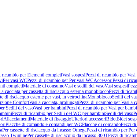
i ricambio per Elementi completi
Vasi sospesi
Pezzi di ricambio per Vasi
vi
Per vasi WC
Pezzi di ricambio per Per vasi WC
Accessori
Pezzi di ric
nti completi
Materiale di consumo
Vasi e sedili del vaso
Vasi sospesi
Pezz
 a cacciata per cassetta di risciacquo esterna monoblocco
Pezzi di ricamb
te di risciacquo esterne per vasi, in vetrochina
Monoblocco
Sedili del va
ersione Comfort
Vasi a cacciata, prolungati
Pezzi di ricambio per Vasi a c
er Sedili del vaso
Vasi per bambini
Pezzi di ricambio per Vasi per bambi
ambini
Pezzi di ricambio per Sedili del WC per bambini
Sedili del vaso
P
ri
Allacciamenti
Materiale di fissaggio
Ulteriori accessori
Bidet
Bidet sosp
ori
Placche di comando e comandi per WC
Placche di comando
Pezzi di
ma
Per cassette di risciacquo da incasso Omega
Pezzi di ricambio per Per
ncasso Twinline
Per cassette di risciacquo da incasso 300T
Pezzi di ricamb