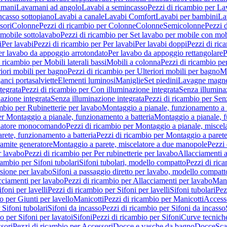
amani
Lavamani ad angolo
Lavabi a semincasso
Pezzi di ricambio per La
ncasso sottopiano
Lavabi a canale
Lavabi Comfort
Lavabi per bambini
La
sori
Colonne
Pezzi di ricambio per Colonne
Colonne
Semicolonne
Pezzi 
 mobile sottolavabo
Pezzi di ricambio per Set lavabo per mobile con mob
i
Per lavabi
Pezzi di ricambio per Per lavabi
Per lavabi doppi
Pezzi di ric
er lavabo da appoggio arrotondato
Per lavabo da appoggio rettangolare
P
 ricambio per Mobili laterali bassi
Mobili a colonna
Pezzi di ricambio pe
riori mobili per bagno
Pezzi di ricambio per Ulteriori mobili per bagno
Me
ganci portasalviette
Elementi luminosi
Maniglie
Set piedini
Lavagne magne
tegrata
Pezzi di ricambio per Con illuminazione integrata
Senza illumina
azione integrata
Senza illuminazione integrata
Pezzi di ricambio per Sen
mbio per Rubinetterie per lavabo
Montaggio a pianale, funzionamento a 
er Montaggio a pianale, funzionamento a batteria
Montaggio a pianale, 
elatore monocomando
Pezzi di ricambio per Montaggio a pianale, misc
rete, funzionamento a batteria
Pezzi di ricambio per Montaggio a parete
ramite generatore
Montaggio a parete, miscelatore a due manopole
Pezzi 
r lavabo
Pezzi di ricambio per Per rubinetterie per lavabo
Allacciamenti a
cambio per Sifoni tubolari
Sifoni tubolari, modello compatto
Pezzi di ric
sione per lavabo
Sifoni a passaggio diretto per lavabo, modello compatt
cciamenti per lavabo
Pezzi di ricambio per Allacciamenti per lavabo
Mani
ifoni per lavelli
Pezzi di ricambio per Sifoni per lavelli
Sifoni tubolari
Pez
o per Giunti per lavello
Manicotti
Pezzi di ricambio per Manicotti
Access
 Sifoni tubolari
Sifoni da incasso
Pezzi di ricambio per Sifoni da incasso
o per Sifoni per lavatoi
Sifoni
Pezzi di ricambio per Sifoni
Curve tecnich
sori
Pezzi di ricambio per Accessori
Docce e vasche da bagno
Docce
Sca