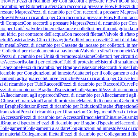
e FlowFit
Pezzi di ricambio per Con raccordi a pressare FlowFit
Con racc
 ricambio per Rubinetti a sfera
Con raccordi a pressare FlowFit
Pezzi di 
pressare Mapress
Pezzi di ricambio per Con raccordi a pressare Mapress
 FlowFit
Pezzi di ricambio per Con raccordi a pressare FlowFit
Con racco
ordi Compact
Con raccordi a pressare Mapress
Pezzi di ricambio per Con 
io per Unità valvole d'intercettazione e collettori per il montaggio da i
ti idrici per contatore dell'acqua
Con raccordi filettati
Valvole di sfiato 
etrali
Nastri adesivi
Clip di fissaggio
Additivi per massetti
Giunti di dilat
 in metallo
Pezzi di ricambio per Cassette da incasso per collettori, in me
r Collettori per riscaldamento a pavimento
Valvole a sfera
Termometri
Ada
e
Pezzi di ricambio per Unità di termoregolazione
Collettori per circuiti d
te
Accessori
Isolanti per collettori
Tubi di protezione
Sistemi di smaltiment
d'ispezione
Pezzi di ricambio per Braghe d'ispezione
Raccordi SuperTub
ricambio per Congiunzioni ad innesto
Adattatori per il collegamento ad al
ciamenti agli apparecchi
Curve tecniche
Pezzi di ricambio per Curve tec
zi di ricambio per Tubi
Raccordi
Pezzi di ricambio per Raccordi
Curve
Pe
zzi di ricambio per Braghe d'ispezione
Collegamenti
Pezzi di ricambio 
li
Allacciamenti agli apparecchi
Pezzi di ricambio per Allacciamenti agli
i
Chiusure
Guarnizioni
Tappi di protezione
Materiali di consumo
Geberit S
per Braghe
Riduzioni
Pezzi di ricambio per Riduzioni
Braghe d'ispezione
iramazioni
Pezzi di ricambio per Diramazioni
Collegamenti
Pezzi di ric
li
Accessori
Pezzi di ricambio per Accessori
Braccialetti
Chiusure
Guarniz
i
Braghe d'ispezione
Pezzi di ricambio per Braghe d'ispezione
Raccordi s
 Collegamenti
Collegamenti a saldare
Congiunzioni ad innesto
Pezzi di r
ri materiali
Collegamenti filettati
Pezzi di ricambio per Collegamenti filet