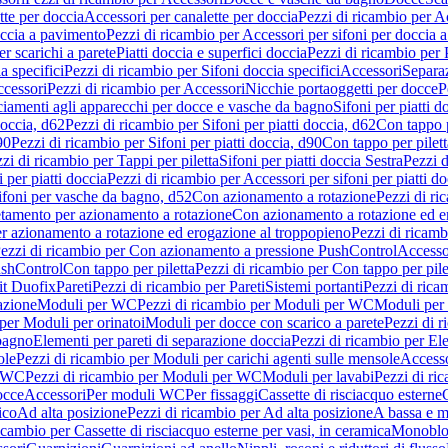
tte per doccia
Accessori per canalette per doccia
Pezzi di ricambio per Ac
occia a pavimento
Pezzi di ricambio per Accessori per sifoni per doccia 
r scarichi a parete
Piatti doccia e superfici doccia
Pezzi di ricambio per P
a specifici
Pezzi di ricambio per Sifoni doccia specifici
Accessori
Separa
cessori
Pezzi di ricambio per Accessori
Nicchie portaoggetti per docce
P
ciamenti agli apparecchi per docce e vasche da bagno
Sifoni per piatti d
doccia, d62
Pezzi di ricambio per Sifoni per piatti doccia, d62
Con tappo p
90
Pezzi di ricambio per Sifoni per piatti doccia, d90
Con tappo per pilett
zi di ricambio per Tappi per piletta
Sifoni per piatti doccia Sestra
Pezzi d
 per piatti doccia
Pezzi di ricambio per Accessori per sifoni per piatti do
ifoni per vasche da bagno, d52
Con azionamento a rotazione
Pezzi di r
etamento per azionamento a rotazione
Con azionamento a rotazione ed e
r azionamento a rotazione ed erogazione al troppopieno
Pezzi di ricam
ezzi di ricambio per Con azionamento a pressione PushControl
Accesso
ushControl
Con tappo per piletta
Pezzi di ricambio per Con tappo per pile
it Duofix
Pareti
Pezzi di ricambio per Pareti
Sistemi portanti
Pezzi di rica
azione
Moduli per WC
Pezzi di ricambio per Moduli per WC
Moduli per 
per Moduli per orinatoi
Moduli per docce con scarico a parete
Pezzi di r
 bagno
Elementi per pareti di separazione doccia
Pezzi di ricambio per Ele
ole
Pezzi di ricambio per Moduli per carichi agenti sulle mensole
Access
r WC
Pezzi di ricambio per Moduli per WC
Moduli per lavabi
Pezzi di ri
occe
Accessori
Per moduli WC
Per fissaggi
Cassette di risciacquo esterne
C
ico
Ad alta posizione
Pezzi di ricambio per Ad alta posizione
A bassa e m
icambio per Cassette di risciacquo esterne per vasi, in ceramica
Monoblo