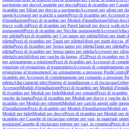
pavimento per docce
Canalette per doccia
Pezzi di ricambio per Canale
ricambio per Sifoni per doccia a pavimento
Accessori per sifoni per d
parete
Accessori per scarichi a parete
Pezzi di ricambio per Accessori pe
d'installazione
Pezzi di ricambio per Moduli d'installazione
Sifoni docci
docce walk-in
Pezzi di ricambio per Pareti laterali per docce walk-in
Ac
portaoggetti
Pezzi di ricambio per Nicchie portaoggetti
Accessori
Allac
per piletta
Pezzi di ricambio per Con tappo per piletta
Sifoni per piatti 
piletta
Pezzi di ricambio per Tappi per piletta
Sifoni per piatti doccia, d
piletta
Pezzi di ricambio per Senza tappo per piletta
Tappi per piletta
Pez
piletta
Pezzi di ricambio per Senza tappo per piletta
Accessori per sifoni
piletta
Scarichi
Sifoni per vasche da bagno, d52
Pezzi di ricambio per S
per azionamento a rotazione
Pezzi di ricambio per Accessori di compl
rotazione ed erogazione al troppopieno
Accessori di completamento pe
erogazione al troppopieno
Con azionamento a pressione PushControl
P
ricambio per Accessori di completamento per comando a pressione P
piletta
Allacciamenti idrici
Sistemi di installazione e di risciacquo
Geber
Accessori
Moduli d'installazione
Pezzi di ricambio per Moduli d'install
di ricambio per Moduli per bidet
Moduli per orinatoi
Pezzi di ricambio 
vasche da bagno
Pezzi di ricambio per Moduli per docce e vasche da
ricambio per Moduli per rubinetti
Moduli per carichi agenti sulle mens
d'installazione
Pezzi di ricambio per Moduli d'installazione
Moduli pe
Moduli per bidet
Moduli per docce
Pezzi di ricambio per Moduli per d
ricambio per Cassette di risciacquo esterne per vasi, in materiale sintet
posizione
Cassette di risciacquo esterne per vasi, in ceramica
Pezzi di r