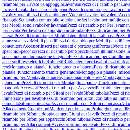
ricambio per Lavabi da appoggio
Lavamani
Pezzi di ricambio per Lav
incasso
Lavabi da incasso sottopiano
Pezzi di ricambio per Lavabi da i
lavabi
Vuotatoi
Pezzi di ricambio per Vuotatoi
Lavatoi polivalenti
Acces
fissaggio
Set lavabo con mobile sottolavabo
Set lavabo per mobile con
per Mobili sottolavabo
Per lavamani
Pezzi di ricambio per Per lavaman
per lavabo
Per lavabo da appoggio arrotondato
Pezzi di ricambio per P
laterali
Pezzi di ricambio per Mobili laterali
Mobili laterali bassi
Pezzi di
a mezza altezza
Mobili pensili
Pezzi di ricambio per Mobili pensili
Ulte
contenitore
Accessori
Inserti per cassetti e portaoggetti
Portasalviette e 
specchio
Specchio
Pezzi di ricambio per Specchio
Con illuminazione in
specchio
Con illuminazione integrata
Pezzi di ricambio per Con illumin
accessori
Prese elettriche
Rubinetti
Rubinetterie per lavabo
Pezzi di rica
rete
Montaggio a pianale, funzionamento a batteria
Pezzi di ricambio p
pianale, funzionamento tramite generatore
Montaggio a pianale, misc
ricambio per Montaggio a parete, funzionamento a rete
Montaggio a pa
generatore
Pezzi di ricambio per Montaggio a parete, funzionamento t
manopole
Accessori
Pezzi di ricambio per Accessori
Per rubinetterie pe
lavabi
Pezzi di ricambio per Sifoni per lavabi
Sifoni tubolari
Pezzi di ri
immersione per lavabo
Pezzi di ricambio per Sifoni con tubo ad immer
compatto
Sifoni da incasso
Pezzi di ricambio per Sifoni da incasso
Alla
Allacciamenti
Guarnizioni
Manicotti per brasatura
Prolunghe
Comandi
S
ricambio per Sifoni a doppia camera
Giunti per lavello
Pezzi di ricambi
ricambio per Sifoni per apparecchi
Sifoni tubolari
Pezzi di ricambio per
ricambio per Allacciamenti
Accessori
Sifoni per lavatoi
Pezzi di ricambi
Manicotti
Pilette di scarico
Pezzi di ricambio per Pilette di scarico
Acces