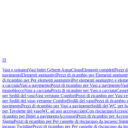
IT
Vasi e orinatoi
Vasi bidet Geberit AquaClean
Elementi completi
Pezzi d
pavimento
Elementi aggiuntivi
Pezzi di ricambio per Elementi aggiunti
di ricambio per Per elementi aggiuntivi
Per elementi aggiuntivi e eleme
a cacciata
Vasi a pavimento
Pezzi di ricambio per Vasi a pavimento
Vasi
monoblocco
Vasi a cacciata
Pezzi di ricambio per Vasi a cacciata
Casset
per Sedili del vaso
Vasi versione Comfort
Pezzi di ricambio per Vasi v
per Sedili del vaso versione Comfort
Sedili del vaso
Pezzi di ricambio p
pavimento
Pezzi di ricambio per Vasi a pavimento
Sedili del WC per b
per Tavolette del vaso
WC ad uso accovacciato
Con risciacquo
Accesso
ricambio per Bidet a pavimento
Accessori
Pezzi di ricambio per Access
Sigma
Pezzi di ricambio per Per cassette di risciacquo da incasso Sig
incasso Twinline
Pezzi di ricambio per Per cassette di risciacquo da i