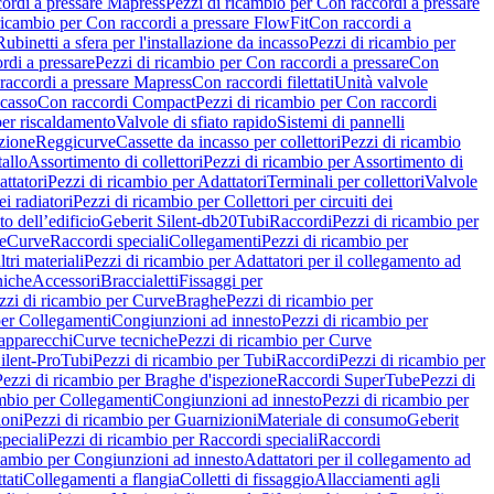
ordi a pressare Mapress
Pezzi di ricambio per Con raccordi a pressare
ricambio per Con raccordi a pressare FlowFit
Con raccordi a
Rubinetti a sfera per l'installazione da incasso
Pezzi di ricambio per
rdi a pressare
Pezzi di ricambio per Con raccordi a pressare
Con
raccordi a pressare Mapress
Con raccordi filettati
Unità valvole
ncasso
Con raccordi Compact
Pezzi di ricambio per Con raccordi
per riscaldamento
Valvole di sfiato rapido
Sistemi di pannelli
azione
Reggicurve
Cassette da incasso per collettori
Pezzi di ricambio
tallo
Assortimento di collettori
Pezzi di ricambio per Assortimento di
ttatori
Pezzi di ricambio per Adattatori
Terminali per collettori
Valvole
ei radiatori
Pezzi di ricambio per Collettori per circuiti dei
o dell’edificio
Geberit Silent-db20
Tubi
Raccordi
Pezzi di ricambio per
e
Curve
Raccordi speciali
Collegamenti
Pezzi di ricambio per
tri materiali
Pezzi di ricambio per Adattatori per il collegamento ad
niche
Accessori
Braccialetti
Fissaggi per
zzi di ricambio per Curve
Braghe
Pezzi di ricambio per
per Collegamenti
Congiunzioni ad innesto
Pezzi di ricambio per
 apparecchi
Curve tecniche
Pezzi di ricambio per Curve
ilent-Pro
Tubi
Pezzi di ricambio per Tubi
Raccordi
Pezzi di ricambio per
Pezzi di ricambio per Braghe d'ispezione
Raccordi SuperTube
Pezzi di
ambio per Collegamenti
Congiunzioni ad innesto
Pezzi di ricambio per
ioni
Pezzi di ricambio per Guarnizioni
Materiale di consumo
Geberit
peciali
Pezzi di ricambio per Raccordi speciali
Raccordi
icambio per Congiunzioni ad innesto
Adattatori per il collegamento ad
tati
Collegamenti a flangia
Colletti di fissaggio
Allacciamenti agli