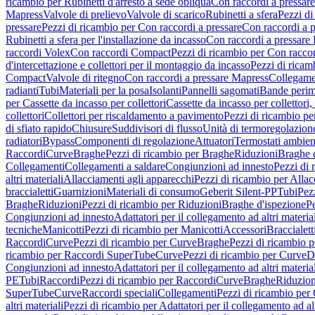
ricambio per Rubinetti d'arresto a sede obliqua
Con raccordi a pressar
Mapress
Valvole di prelievo
Valvole di scarico
Rubinetti a sfera
Pezzi di
pressare
Pezzi di ricambio per Con raccordi a pressare
Con raccordi a 
Rubinetti a sfera per l'installazione da incasso
Con raccordi a pressare
raccordi Volex
Con raccordi Compact
Pezzi di ricambio per Con racc
d'intercettazione e collettori per il montaggio da incasso
Pezzi di ricamb
Compact
Valvole di ritegno
Con raccordi a pressare Mapress
Collegamen
radianti
Tubi
Materiali per la posa
Isolanti
Pannelli sagomati
Bande perim
per Cassette da incasso per collettori
Cassette da incasso per collettori,
collettori
Collettori per riscaldamento a pavimento
Pezzi di ricambio pe
di sfiato rapido
Chiusure
Suddivisori di flusso
Unità di termoregolazion
radiatori
Bypass
Componenti di regolazione
Attuatori
Termostati ambien
Raccordi
Curve
Braghe
Pezzi di ricambio per Braghe
Riduzioni
Braghe 
Collegamenti
Collegamenti a saldare
Congiunzioni ad innesto
Pezzi di 
altri materiali
Allacciamenti agli apparecchi
Pezzi di ricambio per Allac
braccialetti
Guarnizioni
Materiali di consumo
Geberit Silent-PP
Tubi
Pez
Braghe
Riduzioni
Pezzi di ricambio per Riduzioni
Braghe d'ispezione
Pe
Congiunzioni ad innesto
Adattatori per il collegamento ad altri materia
tecniche
Manicotti
Pezzi di ricambio per Manicotti
Accessori
Braccialett
Raccordi
Curve
Pezzi di ricambio per Curve
Braghe
Pezzi di ricambio 
ricambio per Raccordi SuperTube
Curve
Pezzi di ricambio per Curve
D
Congiunzioni ad innesto
Adattatori per il collegamento ad altri materia
PE
Tubi
Raccordi
Pezzi di ricambio per Raccordi
Curve
Braghe
Riduzion
SuperTube
Curve
Raccordi speciali
Collegamenti
Pezzi di ricambio per
altri materiali
Pezzi di ricambio per Adattatori per il collegamento ad alt