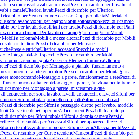
vabi a semincasso
Lavabi ad incasso
Pezzi di ricambio per Lavabi ad
vabi a canale
Ulteriori lavabi
Pezzi di ricambio per Ulteriori
di ricambio per Semicolonne
Accessori
Tappi per piletta
Materiale di
ile sottolavabo
Mobili per bagno
Mobili sottolavabo
Pezzi di ricambio
ambio per Per lavabi doppi
Piani per lavabo
Pezzi di ricambio per Piani
ezzi di ricambio per Per lavabo da appoggio rettangolare
Mobili
r Mobili a colonna
Mobili a mezza altezza
Pezzi di ricambio per Mobili
nsole contenitore
Pezzi di ricambio per Mensole
tiche
Prese elettriche
Ulteriori accessori
Specchi e mobili
zione integrata
Mobili specchio
Pezzi di ricambio per Mobili
za illuminazione integrata
Accessori
Elementi luminosi
Ulteriori
rete
Pezzi di ricambio per Montaggio a pianale, funzionamento a
funzionamento tramite generatore
Pezzi di ricambio per Montaggio a
elatore monocomando
Montaggio a parete, funzionamento a rete
Pezzi di
, funzionamento a batteria
Montaggio a parete, funzionamento tramite
di ricambio per Montaggio a parete, miscelatore a due
gli apparecchi per zona lavabo, lavelli, apparecchi e lavatoi
Sifoni per
ambio per Sifoni tubolari, modello compatto
Sifoni con tubo ad
o
Pezzi di ricambio per Sifoni a passaggio diretto per lavabo, modello
cotti
Curve tecniche
Coperture
Allacciamenti
Pezzi di ricambio per
zi di ricambio per Sifoni tubolari
Sifoni a doppia camera
Pezzi di
ori
Pezzi di ricambio per Accessori
Sifoni per apparecchi
Pezzi di
Sifoni esterni
Pezzi di ricambio per Sifoni esterni
Allacciamenti
Pezzi di
e
Pezzi di ricambio per Curve tecniche
Manicotti
Pezzi di ricambio per
richi a pavimento per docce
Pezzi di ricambio per Scarichi a