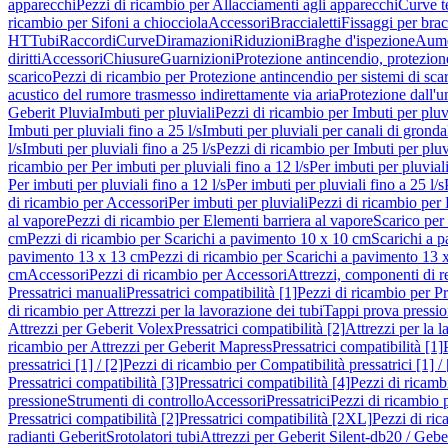
apparecchi
Pezzi di ricambio per Allacciamenti agli apparecchi
Curve t
ricambio per Sifoni a chiocciola
Accessori
Braccialetti
Fissaggi per bracc
HT
Tubi
Raccordi
Curve
Diramazioni
Riduzioni
Braghe d'ispezione
Aume
diritti
Accessori
Chiusure
Guarnizioni
Protezione antincendio, protezione
scarico
Pezzi di ricambio per Protezione antincendio per sistemi di sca
acustico del rumore trasmesso indirettamente via aria
Protezione dall'u
Geberit Pluvia
Imbuti per pluviali
Pezzi di ricambio per Imbuti per pluv
Imbuti per pluviali fino a 25 l/s
Imbuti per pluviali per canali di gronda
l/s
Imbuti per pluviali fino a 25 l/s
Pezzi di ricambio per Imbuti per pluvi
ricambio per Per imbuti per pluviali fino a 12 l/s
Per imbuti per pluviali
Per imbuti per pluviali fino a 12 l/s
Per imbuti per pluviali fino a 25 l/s
di ricambio per Accessori
Per imbuti per pluviali
Pezzi di ricambio per 
al vapore
Pezzi di ricambio per Elementi barriera al vapore
Scarico per
cm
Pezzi di ricambio per Scarichi a pavimento 10 x 10 cm
Scarichi a 
pavimento 13 x 13 cm
Pezzi di ricambio per Scarichi a pavimento 13 
cm
Accessori
Pezzi di ricambio per Accessori
Attrezzi, componenti di r
Pressatrici manuali
Pressatrici compatibilità [1]
Pezzi di ricambio per Pre
di ricambio per Attrezzi per la lavorazione dei tubi
Tappi prova pressi
Attrezzi per Geberit Volex
Pressatrici compatibilità [2]
Attrezzi per la l
ricambio per Attrezzi per Geberit Mapress
Pressatrici compatibilità [1]
pressatrici [1] / [2]
Pezzi di ricambio per Compatibilità pressatrici [1] / 
Pressatrici compatibilità [3]
Pressatrici compatibilità [4]
Pezzi di ricambi
pressione
Strumenti di controllo
Accessori
Pressatrici
Pezzi di ricambio p
Pressatrici compatibilità [2]
Pressatrici compatibilità [2XL]
Pezzi di ric
radianti Geberit
Srotolatori tubi
Attrezzi per Geberit Silent-db20 / Gebe