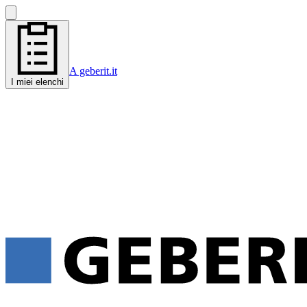
A geberit.it
I miei elenchi