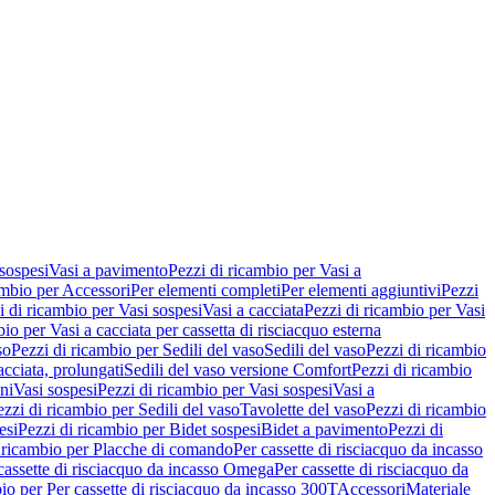
 sospesi
Vasi a pavimento
Pezzi di ricambio per Vasi a
ambio per Accessori
Per elementi completi
Per elementi aggiuntivi
Pezzi
i di ricambio per Vasi sospesi
Vasi a cacciata
Pezzi di ricambio per Vasi
io per Vasi a cacciata per cassetta di risciacquo esterna
so
Pezzi di ricambio per Sedili del vaso
Sedili del vaso
Pezzi di ricambio
acciata, prolungati
Sedili del vaso versione Comfort
Pezzi di ricambio
ni
Vasi sospesi
Pezzi di ricambio per Vasi sospesi
Vasi a
ezzi di ricambio per Sedili del vaso
Tavolette del vaso
Pezzi di ricambio
esi
Pezzi di ricambio per Bidet sospesi
Bidet a pavimento
Pezzi di
 ricambio per Placche di comando
Per cassette di risciacquo da incasso
 cassette di risciacquo da incasso Omega
Per cassette di risciacquo da
io per Per cassette di risciacquo da incasso 300T
Accessori
Materiale