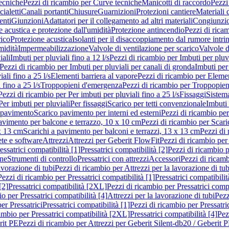
ecniche
Pezzi di ricambio per Curve tecniche
Manicotti di raccordo
Pezzi
ialetti
Canali portanti
Chiusure
Guarnizioni
Protezioni cantiere
Materiali
nti
Giunzioni
Adattatori per il collegamento ad altri materiali
Congiunzio
 acustica e protezione dall'umidità
Protezione antincendio
Pezzi di rica
rico
Protezione acustica
Isolanti per il disaccoppiamento dal rumore intri
midità
Impermeabilizzazione
Valvole di ventilazione per scarico
Valvole d
iali
Imbuti per pluviali fino a 12 l/s
Pezzi di ricambio per Imbuti per pluvi
Pezzi di ricambio per Imbuti per pluviali per canali di gronda
Imbuti per 
ali fino a 25 l/s
Elementi barriera al vapore
Pezzi di ricambio per Elemen
 fino a 25 l/s
Troppopieni d'emergenza
Pezzi di ricambio per Troppopie
Pezzi di ricambio per Per imbuti per pluviali fino a 25 l/s
Fissaggi
Sistem
Per imbuti per pluviali
Per fissaggi
Scarico per tetti convenzionale
Imbuti 
 pavimento
Scarico pavimento per interni ed esterni
Pezzi di ricambio per
pavimento per balcone e terrazzo, 10 x 10 cm
Pezzi di ricambio per Scari
x 13 cm
Scarichi a pavimento per balconi e terrazzi, 13 x 13 cm
Pezzi di 
ete e software
Attrezzi
Attrezzi per Geberit FlowFit
Pezzi di ricambio per
ssatrici compatibilità [1]
Pressatrici compatibilità [2]
Pezzi di ricambio p
one
Strumenti di controllo
Pressatrici con attrezzi
Accessori
Pezzi di ricam
avorazione di tubi
Pezzi di ricambio per Attrezzi per la lavorazione di tub
Pezzi di ricambio per Pressatrici compatibilità [1]
Pressatrici compatibilit
[2]
Pressatrici compatibilità [2XL]
Pezzi di ricambio per Pressatrici comp
o per Pressatrici compatibilità [4]
Attrezzi per la lavorazione di tubi
Pezz
er Pressatrici
Pressatrici compatibilità [1]
Pezzi di ricambio per Pressatric
ambio per Pressatrici compatibilità [2XL]
Pressatrici compatibilità [4]
Pez
rit PE
Pezzi di ricambio per Attrezzi per Geberit Silent-db20 / Geberit 