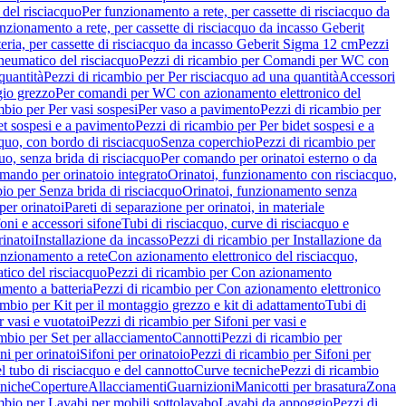
del risciacquo
Per funzionamento a rete, per cassette di risciacquo da
nzionamento a rete, per cassette di risciacquo da incasso Geberit
eria, per cassette di risciacquo da incasso Geberit Sigma 12 cm
Pezzi
umatico del risciacquo
Pezzi di ricambio per Comandi per WC con
quantità
Pezzi di ricambio per Per risciacquo ad una quantità
Accessori
gio grezzo
Per comandi per WC con azionamento elettronico del
mbio per Per vasi sospesi
Per vaso a pavimento
Pezzi di ricambio per
et sospesi e a pavimento
Pezzi di ricambio per Per bidet sospesi e a
quo, con bordo di risciacquo
Senza coperchio
Pezzi di ricambio per
uo, senza brida di risciacquo
Per comando per orinatoi esterno o da
mando per orinatoio integrato
Orinatoi, funzionamento con risciacquo,
bio per Senza brida di risciacquo
Orinatoi, funzionamento senza
per orinatoi
Pareti di separazione per orinatoi, in materiale
foni e accessori sifone
Tubi di risciacquo, curve di risciacquo e
inatoi
Installazione da incasso
Pezzi di ricambio per Installazione da
unzionamento a rete
Con azionamento elettronico del risciacquo,
ico del risciacquo
Pezzi di ricambio per Con azionamento
mento a batteria
Pezzi di ricambio per Con azionamento elettronico
ambio per Kit per il montaggio grezzo e kit di adattamento
Tubi di
r vasi e vuotatoi
Pezzi di ricambio per Sifoni per vasi e
ambio per Set per allacciamento
Cannotti
Pezzi di ricambio per
ni per orinatoi
Sifoni per orinatoio
Pezzi di ricambio per Sifoni per
l tubo di risciacquo e del cannotto
Curve tecniche
Pezzi di ricambio
cniche
Coperture
Allacciamenti
Guarnizioni
Manicotti per brasatura
Zona
mbio per Lavabi per mobili sottolavabo
Lavabi da appoggio
Pezzi di