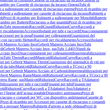
Materiali di consumo
Cassette di risciacquo da incasso
Cassette di
icambio per Cassette di risciacquo da incasso Omega
Tubi di
i a galleggiante per cassette di risciacquo esterne
Pezzi di ricambio per
binetti a galleggiante per cassette di risciacquo da incasso
Rubinetti a
ith
Pezzi di ricambio per Rubinetti a galleggiante per Monolith
Batterie
icambio per Batterie
Risciacquo a due quantità
Pezzi di ricambio per
ato
Tubi monostrato
Raccordi
Giunti
Riduzioni
Curve
Raccordi a
r riscaldamento
Accessori
Isolanti per tubi e raccordi
Disaccoppiamenti
accessori per la posa
Fissaggi per collegamenti
Guarnizioni del
i con raccordo filettato
Raccordi per riscaldamento
Accessori
Isolanti
it Mapress Acciaio Inox
Geberit Mapress Acciaio Inox
Tubi
di
Geberit Mapress Acciaio Inox, gas
Tubi 1.4401
Nippli da
Acciaio Inox
Disaccoppiamenti per collegamenti
Impermeabilizzazioni
rm
Tubi Therm
Raccordi
Manicotti
Riduzioni
Curve
Raccordi a
ori per Geberit Mapress Therm
Guarnizioni del sistema
Kit di viti per
li da tubo
Manicotti
Riduzioni
Curve
Raccordi a T
Croci a 90
ori per Geberit Mapress Acciaio al Carbonio
Impermeabilizzazioni per
berit Mapress Rame
Manicotti
Riduzioni
Curve
Raccordi a T
Croci a 90
press Rame, gas
Manicotti
Riduzioni
Curve
Raccordi a T
Adattatori
ilizzazioni per tubi e raccordi
Fissaggi per tubi
Fissaggi per
otti
Riduzioni
Curve
Raccordi a T
Adattatori fissi
Adattatori e
er l’Igiene dell’acqua potabile
Dispositivi antiristagno
Pezzi di
isciacquo e comandi per WC con dispositivo antiristagno
Cassette di
o
Pezzi di ricambio per Accessori per cassette di risciacquo e comandi
di a pressare Mapress
Rubinetti d'arresto a sede obliqua
Pezzi di