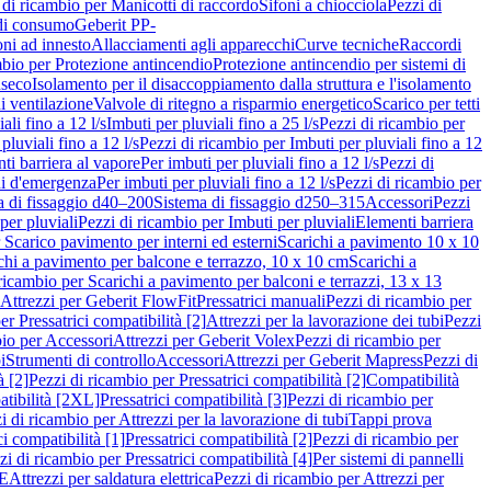
 di ricambio per Manicotti di raccordo
Sifoni a chiocciola
Pezzi di
 di consumo
Geberit PP-
ni ad innesto
Allacciamenti agli apparecchi
Curve tecniche
Raccordi
mbio per Protezione antincendio
Protezione antincendio per sistemi di
nseco
Isolamento per il disaccoppiamento dalla struttura e l'isolamento
i ventilazione
Valvole di ritegno a risparmio energetico
Scarico per tetti
ali fino a 12 l/s
Imbuti per pluviali fino a 25 l/s
Pezzi di ricambio per
pluviali fino a 12 l/s
Pezzi di ricambio per Imbuti per pluviali fino a 12
ti barriera al vapore
Per imbuti per pluviali fino a 12 l/s
Pezzi di
ni d'emergenza
Per imbuti per pluviali fino a 12 l/s
Pezzi di ricambio per
a di fissaggio d40–200
Sistema di fissaggio d250–315
Accessori
Pezzi
per pluviali
Pezzi di ricambio per Imbuti per pluviali
Elementi barriera
 Scarico pavimento per interni ed esterni
Scarichi a pavimento 10 x 10
chi a pavimento per balcone e terrazzo, 10 x 10 cm
Scarichi a
ricambio per Scarichi a pavimento per balconi e terrazzi, 13 x 13
 Attrezzi per Geberit FlowFit
Pressatrici manuali
Pezzi di ricambio per
er Pressatrici compatibilità [2]
Attrezzi per la lavorazione dei tubi
Pezzi
bio per Accessori
Attrezzi per Geberit Volex
Pezzi di ricambio per
i
Strumenti di controllo
Accessori
Attrezzi per Geberit Mapress
Pezzi di
à [2]
Pezzi di ricambio per Pressatrici compatibilità [2]
Compatibilità
atibilità [2XL]
Pressatrici compatibilità [3]
Pezzi di ricambio per
i di ricambio per Attrezzi per la lavorazione di tubi
Tappi prova
i compatibilità [1]
Pressatrici compatibilità [2]
Pezzi di ricambio per
zi di ricambio per Pressatrici compatibilità [4]
Per sistemi di pannelli
PE
Attrezzi per saldatura elettrica
Pezzi di ricambio per Attrezzi per