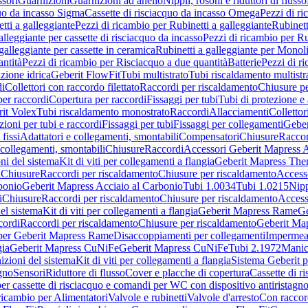
sori
Guarnizioni
Guarnizioni ad anello
Nippli, rosoni e riduttori di flusso
quo da incasso Sigma
Cassette di risciacquo da incasso Omega
Pezzi di r
tti a galleggiante
Pezzi di ricambio per Rubinetti a galleggiante
Rubinett
alleggiante per cassette di risciacquo da incasso
Pezzi di ricambio per Ru
galleggiante per cassette in ceramica
Rubinetti a galleggiante per Monol
ntità
Pezzi di ricambio per Risciacquo a due quantità
Batterie
Pezzi di r
ione idrica
Geberit FlowFit
Tubi multistrato
Tubi riscaldamento multistr
i
Collettori con raccordo filettato
Raccordi per riscaldamento
Chiusure pe
per raccordi
Copertura per raccordi
Fissaggi per tubi
Tubi di protezione e 
it Volex
Tubi riscaldamento monostrato
Raccordi
Allacciamenti
Collettor
ioni per tubi e raccordi
Fissaggi per tubi
Fissaggi per collegamenti
Geber
 fissi
Adattatori e collegamenti, smontabili
Compensatori
Chiusure
Raccor
 collegamenti, smontabili
Chiusure
Raccordi
Accessori Geberit Mapress 
ni del sistema
Kit di viti per collegamenti a flangia
Geberit Mapress The
i
Chiusure
Raccordi per riscaldamento
Chiusure per riscaldamento
Access
bonio
Geberit Mapress Acciaio al Carbonio
Tubi 1.0034
Tubi 1.0215
Nipp
i
Chiusure
Raccordi per riscaldamento
Chiusure per riscaldamento
Access
el sistema
Kit di viti per collegamenti a flangia
Geberit Mapress Rame
Ge
cordi
Raccordi per riscaldamento
Chiusure per riscaldamento
Geberit Ma
per Geberit Mapress Rame
Disaccoppiamenti per collegamenti
Impermeab
gia
Geberit Mapress CuNiFe
Geberit Mapress CuNiFe
Tubi 2.1972
Manic
izioni del sistema
Kit di viti per collegamenti a flangia
Sistema Geberit p
agno
Sensori
Riduttore di flusso
Cover e placche di copertura
Cassette di r
er cassette di risciacquo e comandi per WC con dispositivo antiristagn
ricambio per Alimentatori
Valvole e rubinetti
Valvole d'arresto
Con raccor