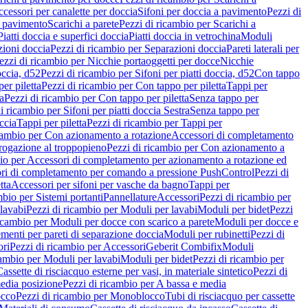
cessori per canalette per doccia
Sifoni per doccia a pavimento
Pezzi di
a pavimento
Scarichi a parete
Pezzi di ricambio per Scarichi a
iatti doccia e superfici doccia
Piatti doccia in vetrochina
Moduli
zioni doccia
Pezzi di ricambio per Separazioni doccia
Pareti laterali per
ezzi di ricambio per Nicchie portaoggetti per docce
Nicchie
occia, d52
Pezzi di ricambio per Sifoni per piatti doccia, d52
Con tappo
er piletta
Pezzi di ricambio per Con tappo per piletta
Tappi per
a
Pezzi di ricambio per Con tappo per piletta
Senza tappo per
i ricambio per Sifoni per piatti doccia Sestra
Senza tappo per
ccia
Tappi per piletta
Pezzi di ricambio per Tappi per
icambio per Con azionamento a rotazione
Accessori di completamento
rogazione al troppopieno
Pezzi di ricambio per Con azionamento a
bio per Accessori di completamento per azionamento a rotazione ed
ri di completamento per comando a pressione PushControl
Pezzi di
tta
Accessori per sifoni per vasche da bagno
Tappi per
mbio per Sistemi portanti
Pannellature
Accessori
Pezzi di ricambio per
lavabi
Pezzi di ricambio per Moduli per lavabi
Moduli per bidet
Pezzi
icambio per Moduli per docce con scarico a parete
Moduli per docce e
menti per pareti di separazione doccia
Moduli per rubinetti
Pezzi di
ori
Pezzi di ricambio per Accessori
Geberit Combifix
Moduli
cambio per Moduli per lavabi
Moduli per bidet
Pezzi di ricambio per
assette di risciacquo esterne per vasi, in materiale sintetico
Pezzi di
edia posizione
Pezzi di ricambio per A bassa e media
cco
Pezzi di ricambio per Monoblocco
Tubi di risciacquo per cassette