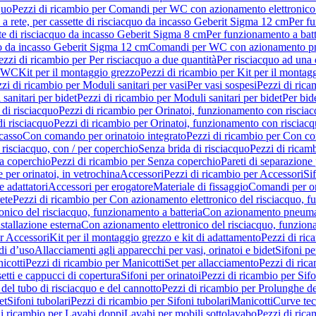
quo
Pezzi di ricambio per Comandi per WC con azionamento elettronico 
a rete, per cassette di risciacquo da incasso Geberit Sigma 12 cm
Per fu
tte di risciacquo da incasso Geberit Sigma 8 cm
Per funzionamento a batt
quo da incasso Geberit Sigma 12 cm
Comandi per WC con azionamento pne
ezzi di ricambio per Per risciacquo a due quantità
Per risciacquo ad una 
r WC
Kit per il montaggio grezzo
Pezzi di ricambio per Kit per il montag
zi di ricambio per Moduli sanitari per vasi
Per vasi sospesi
Pezzi di rica
sanitari per bidet
Pezzi di ricambio per Moduli sanitari per bidet
Per bid
di risciacquo
Pezzi di ricambio per Orinatoi, funzionamento con risciac
i risciacquo
Pezzi di ricambio per Orinatoi, funzionamento con risciacq
ncasso
Con comando per orinatoio integrato
Pezzi di ricambio per Con co
risciacquo, con / per coperchio
Senza brida di risciacquo
Pezzi di ricam
a coperchio
Pezzi di ricambio per Senza coperchio
Pareti di separazione 
e per orinatoi, in vetrochina
Accessori
Pezzi di ricambio per Accessori
Si
e adattatori
Accessori per erogatore
Materiale di fissaggio
Comandi per or
ete
Pezzi di ricambio per Con azionamento elettronico del risciacquo, f
onico del risciacquo, funzionamento a batteria
Con azionamento pneumat
stallazione esterna
Con azionamento elettronico del risciacquo, funziona
r Accessori
Kit per il montaggio grezzo e kit di adattamento
Pezzi di ric
i d’uso
Allacciamenti agli apparecchi per vasi, orinatoi e bidet
Sifoni pe
icotti
Pezzi di ricambio per Manicotti
Set per allacciamento
Pezzi di ric
etti e cappucci di copertura
Sifoni per orinatoi
Pezzi di ricambio per Sifo
del tubo di risciacquo e del cannotto
Pezzi di ricambio per Prolunghe de
et
Sifoni tubolari
Pezzi di ricambio per Sifoni tubolari
Manicotti
Curve te
di ricambio per Lavabi doppi
Lavabi per mobili sottolavabo
Pezzi di rica