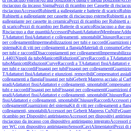
di risciacquo esterne
Ad alta posizione
A bassa e media posizione
Acces
risciacquo da incasso Sigma
Pezzi di ricambio per Cassette di risciac
risciacquo
Accessori
Rubinetti a galleggiante e batterie di scarico
Rubine
Rubinetti a galleggiante per cassette di risciacquo esterne
Rubinetti a g
galleggiante per cassette in ceramica
Pezzi di ricambio per Rubinetti a 
di scarico
Pezzi di ricambio per Batterie di scarico
Risciacquo a due qua
Risciacquo a due quantità
Accessori
Pulsanti
Adattatori
Membrane
Adduz
T
Adattatori fissi
Adattatori e collegamenti, smontabili
Chiusure
Raccord
per collegamenti
Impermeabilizzazioni per tubi e raccordi
Guarnizioni 
sistema
Kit di viti per collegamenti a flangia
Materiali di consumo
Geber
per tubi e raccordi
Disaccoppiamenti per collegamenti
Impermeabilizzaz
1.4401
Nippli da tubo
Manicotti
Riduzioni
Curve
Raccordi a T
Adattatori
tubo
Manicotti
Riduzioni
Curve
Raccordi a T
Adattatori fissi
Adattatori e
per tubi e raccordi
Fissaggi per tubi
Fissaggi per collegamenti
Guarnizio
T
Adattatori fissi
Adattatori e giunzioni, removibili
Compensatori assial
collegamenti a flangia
Fissaggi per tubi
Geberit Mapress acciaio al Car
gradi
Adattatori fissi
Adattatori e collegamenti, smontabili
Compensator
tubi e raccordi
Fissaggi per tubi
Fissaggi per collegamenti
Guarnizioni d
gradi
Adattatori fissi
Adattatori e collegamenti, smontabili
Chiusure
Rac
fissi
Adattatori e collegamenti, smontabili
Chiusure
Raccordi
Accessori 
collegamenti
Guarnizioni del sistema
Kit di viti per collegamenti a flan
collegamenti, smontabili
Accessori per Geberit Mapress CuNiFe
Guarn
ricambio per Dispositivi antiristagno
Accessori per dispositivi antirist
risciacquo da incasso con dispositivo antiristagno integrato
Accessori p
per WC con dispositivo antiristagno
Sensori
Cavi
Alimentatori
Pezzi di 