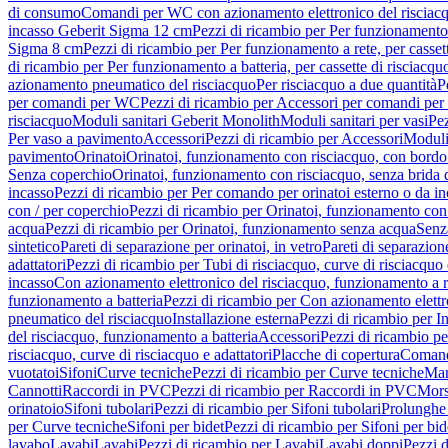
di consumo
Comandi per WC con azionamento elettronico del risciac
incasso Geberit Sigma 12 cm
Pezzi di ricambio per Per funzionamento 
Sigma 8 cm
Pezzi di ricambio per Per funzionamento a rete, per casse
di ricambio per Per funzionamento a batteria, per cassette di risciac
azionamento pneumatico del risciacquo
Per risciacquo a due quantità
P
per comandi per WC
Pezzi di ricambio per Accessori per comandi pe
risciacquo
Moduli sanitari Geberit Monolith
Moduli sanitari per vasi
Pez
Per vaso a pavimento
Accessori
Pezzi di ricambio per Accessori
Moduli 
pavimento
Orinatoi
Orinatoi, funzionamento con risciacquo, con bordo 
Senza coperchio
Orinatoi, funzionamento con risciacquo, senza brida d
incasso
Pezzi di ricambio per Per comando per orinatoi esterno o da i
con / per coperchio
Pezzi di ricambio per Orinatoi, funzionamento con 
acqua
Pezzi di ricambio per Orinatoi, funzionamento senza acqua
Senz
sintetico
Pareti di separazione per orinatoi, in vetro
Pareti di separazion
adattatori
Pezzi di ricambio per Tubi di risciacquo, curve di risciacquo 
incasso
Con azionamento elettronico del risciacquo, funzionamento a r
funzionamento a batteria
Pezzi di ricambio per Con azionamento elettr
pneumatico del risciacquo
Installazione esterna
Pezzi di ricambio per In
del risciacquo, funzionamento a batteria
Accessori
Pezzi di ricambio pe
risciacquo, curve di risciacquo e adattatori
Placche di copertura
Comand
vuotatoi
Sifoni
Curve tecniche
Pezzi di ricambio per Curve tecniche
Man
Cannotti
Raccordi in PVC
Pezzi di ricambio per Raccordi in PVC
Mors
orinatoio
Sifoni tubolari
Pezzi di ricambio per Sifoni tubolari
Prolunghe 
per Curve tecniche
Sifoni per bidet
Pezzi di ricambio per Sifoni per bid
lavabo
Lavabi
Lavabi
Pezzi di ricambio per Lavabi
Lavabi doppi
Pezzi 