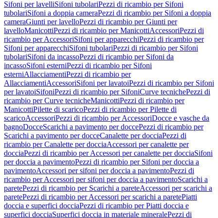
Sifoni per lavelli
Sifoni tubolari
Pezzi di ricambio per Sifoni
tubolari
Sifoni a doppia camera
Pezzi di ricambio per Sifoni a doppia
camera
Giunti per lavello
Pezzi di ricambio per Giunti per
lavello
Manicotti
Pezzi di ricambio per Manicotti
Accessori
Pezzi di
ricambio per Accessori
Sifoni per apparecchi
Pezzi di ricambio per
Sifoni per apparecchi
Sifoni tubolari
Pezzi di ricambio per Sifoni
tubolari
Sifoni da incasso
Pezzi di ricambio per Sifoni da
incasso
Sifoni esterni
Pezzi di ricambio per Sifoni
esterni
Allacciamenti
Pezzi di ricambio per
Allacciamenti
Accessori
Sifoni per lavatoi
Pezzi di ricambio per Sifoni
per lavatoi
Sifoni
Pezzi di ricambio per Sifoni
Curve tecniche
Pezzi di
ricambio per Curve tecniche
Manicotti
Pezzi di ricambio per
Manicotti
Pilette di scarico
Pezzi di ricambio per Pilette di
scarico
Accessori
Pezzi di ricambio per Accessori
Docce e vasche da
bagno
Docce
Scarichi a pavimento per docce
Pezzi di ricambio per
Scarichi a pavimento per docce
Canalette per doccia
Pezzi di
ricambio per Canalette per doccia
Accessori per canalette per
doccia
Pezzi di ricambio per Accessori per canalette per doccia
Sifoni
per doccia a pavimento
Pezzi di ricambio per Sifoni per doccia a
pavimento
Accessori per sifoni per doccia a pavimento
Pezzi di
ricambio per Accessori per sifoni per doccia a pavimento
Scarichi a
parete
Pezzi di ricambio per Scarichi a parete
Accessori per scarichi a
parete
Pezzi di ricambio per Accessori per scarichi a parete
Piatti
doccia e superfici doccia
Pezzi di ricambio per Piatti doccia e
superfici doccia
Superfici doccia in materiale minerale
Pezzi di