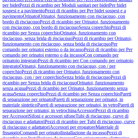
per bidet
Pezzi di ricambio per Moduli sanitari per bidet
Per bidet
sospesi e a pavimento
Pezzi di ricambio per Per bidet sospesi e a
pavimento
Orinatoi
Orinatoi, funzionamento con risciacquo, con
bordo di risciacquo
Pezzi di ricambio per Orinatoi, funzionamento
con risciacquo, con bordo di risciacquo
Senza coperchio
Pezzi di
ricambio per Senza coperchio
Orinatoi, funzionamento con
risciacquo, senza brida di risciacquo
Pezzi di ricambio per Orinatoi,
funzionamento con risciacquo, senza brida di risciacquo
Per
comando per orinatoi esterno o da incasso
Pezzi di ricambio per Per
comando per orinatoi esterno o da incasso
Con comando per
orinatoio integrato
Pezzi di ricambio per Con comando per orinatoio
integrato
Orinatoi, funzionamento con risciacquo, con / per
coperchio
Pezzi di ricambio per Orinatoi, funzionamento con
risciacquo, con / per coperchio
Senza brida di risciacquo
Pezzi di
ricambio per Senza brida di risciacquo
Orinatoi, funzionamento
senza acqua
Pezzi di ricambio per Orinatoi, funzionamento senza
acqua
Senza coperchio
Pezzi di ricambio per Senza coperchio
Pareti
di separazione per orinatoi
Pareti di separazione per orinatoi, in
materiale sintetico
Pareti di separazione per orinatoi, in vetro
Pareti di
separazione per orinatoi, in vetrochina
Accessori
Pezzi di ricambio
per Accessori
Sifoni e accessori sifone
Tubi di risciacquo, curve di
risciacquo e adattatori
Pezzi di ricambio per Tubi di risciacquo, curve
di risciacquo e adattatori
Accessori per erogatore
Materiale di
fissaggio
Comandi per orinatoi
Installazione da incasso
Pezzi di