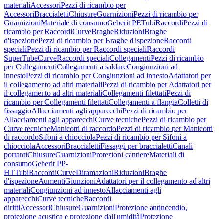
materiali
Accessori
Pezzi di ricambio per
Accessori
Braccialetti
Chiusure
Guarnizioni
Pezzi di ricambio per
Guarnizioni
Materiale di consumo
Geberit PE
Tubi
Raccordi
Pezzi di
ricambio per Raccordi
Curve
Braghe
Riduzioni
Braghe
d'ispezione
Pezzi di ricambio per Braghe d'ispezione
Raccordi
speciali
Pezzi di ricambio per Raccordi speciali
Raccordi
SuperTube
Curve
Raccordi speciali
Collegamenti
Pezzi di ricambio
per Collegamenti
Collegamenti a saldare
Congiunzioni ad
innesto
Pezzi di ricambio per Congiunzioni ad innesto
Adattatori per
il collegamento ad altri materiali
Pezzi di ricambio per Adattatori per
il collegamento ad altri materiali
Collegamenti filettati
Pezzi di
ricambio per Collegamenti filettati
Collegamenti a flangia
Colletti di
fissaggio
Allacciamenti agli apparecchi
Pezzi di ricambio per
Allacciamenti agli apparecchi
Curve tecniche
Pezzi di ricambio per
Curve tecniche
Manicotti di raccordo
Pezzi di ricambio per Manicotti
di raccordo
Sifoni a chiocciola
Pezzi di ricambio per Sifoni a
chiocciola
Accessori
Braccialetti
Fissaggi per braccialetti
Canali
portanti
Chiusure
Guarnizioni
Protezioni cantiere
Materiali di
consumo
Geberit PP-
HT
Tubi
Raccordi
Curve
Diramazioni
Riduzioni
Braghe
d'ispezione
Aumenti
Giunzioni
Adattatori per il collegamento ad altri
materiali
Congiunzioni ad innesto
Allacciamenti agli
apparecchi
Curve tecniche
Raccordi
diritti
Accessori
Chiusure
Guarnizioni
Protezione antincendio,
protezione acustica e protezione dall'umidità
Protezione