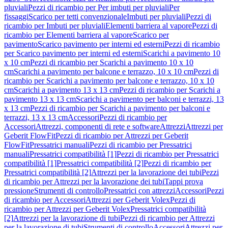
pluviali
Pezzi di ricambio per Per imbuti per pluviali
Per
fissaggi
Scarico per tetti convenzionale
Imbuti per pluviali
Pezzi di
ricambio per Imbuti per pluviali
Elementi barriera al vapore
Pezzi di
ricambio per Elementi barriera al vapore
Scarico per
pavimento
Scarico pavimento per interni ed esterni
Pezzi di ricambio
per Scarico pavimento per interni ed esterni
Scarichi a pavimento 10
x 10 cm
Pezzi di ricambio per Scarichi a pavimento 10 x 10
cm
Scarichi a pavimento per balcone e terrazzo, 10 x 10 cm
Pezzi di
ricambio per Scarichi a pavimento per balcone e terrazzo, 10 x 10
cm
Scarichi a pavimento 13 x 13 cm
Pezzi di ricambio per Scarichi a
pavimento 13 x 13 cm
Scarichi a pavimento per balconi e terrazzi, 13
x 13 cm
Pezzi di ricambio per Scarichi a pavimento per balconi e
terrazzi, 13 x 13 cm
Accessori
Pezzi di ricambio per
Accessori
Attrezzi, componenti di rete e software
Attrezzi
Attrezzi per
Geberit FlowFit
Pezzi di ricambio per Attrezzi per Geberit
FlowFit
Pressatrici manuali
Pezzi di ricambio per Pressatrici
manuali
Pressatrici compatibilità [1]
Pezzi di ricambio per Pressatrici
compatibilità [1]
Pressatrici compatibilità [2]
Pezzi di ricambio per
Pressatrici compatibilità [2]
Attrezzi per la lavorazione dei tubi
Pezzi
di ricambio per Attrezzi per la lavorazione dei tubi
Tappi prova
pressione
Strumenti di controllo
Pressatrici con attrezzi
Accessori
Pezzi
di ricambio per Accessori
Attrezzi per Geberit Volex
Pezzi di
ricambio per Attrezzi per Geberit Volex
Pressatrici compatibilità
[2]
Attrezzi per la lavorazione di tubi
Pezzi di ricambio per Attrezzi
per la lavorazione di tubi
Strumenti di controllo
Accessori
Attrezzi per