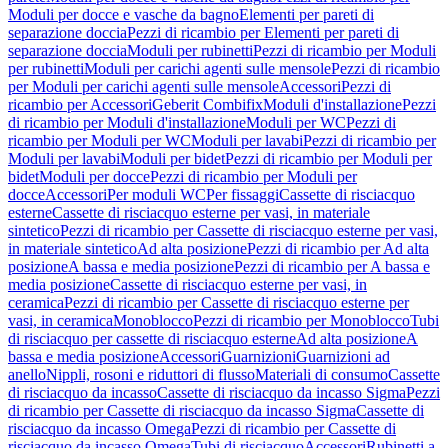
Moduli per docce e vasche da bagno
Elementi per pareti di
separazione doccia
Pezzi di ricambio per Elementi per pareti di
separazione doccia
Moduli per rubinetti
Pezzi di ricambio per Moduli
per rubinetti
Moduli per carichi agenti sulle mensole
Pezzi di ricambio
per Moduli per carichi agenti sulle mensole
Accessori
Pezzi di
ricambio per Accessori
Geberit Combifix
Moduli d'installazione
Pezzi
di ricambio per Moduli d'installazione
Moduli per WC
Pezzi di
ricambio per Moduli per WC
Moduli per lavabi
Pezzi di ricambio per
Moduli per lavabi
Moduli per bidet
Pezzi di ricambio per Moduli per
bidet
Moduli per docce
Pezzi di ricambio per Moduli per
docce
Accessori
Per moduli WC
Per fissaggi
Cassette di risciacquo
esterne
Cassette di risciacquo esterne per vasi, in materiale
sintetico
Pezzi di ricambio per Cassette di risciacquo esterne per vasi,
in materiale sintetico
Ad alta posizione
Pezzi di ricambio per Ad alta
posizione
A bassa e media posizione
Pezzi di ricambio per A bassa e
media posizione
Cassette di risciacquo esterne per vasi, in
ceramica
Pezzi di ricambio per Cassette di risciacquo esterne per
vasi, in ceramica
Monoblocco
Pezzi di ricambio per Monoblocco
Tubi
di risciacquo per cassette di risciacquo esterne
Ad alta posizione
A
bassa e media posizione
Accessori
Guarnizioni
Guarnizioni ad
anello
Nippli, rosoni e riduttori di flusso
Materiali di consumo
Cassette
di risciacquo da incasso
Cassette di risciacquo da incasso Sigma
Pezzi
di ricambio per Cassette di risciacquo da incasso Sigma
Cassette di
risciacquo da incasso Omega
Pezzi di ricambio per Cassette di
risciacquo da incasso Omega
Tubi di risciacquo
Accessori
Rubinetti a