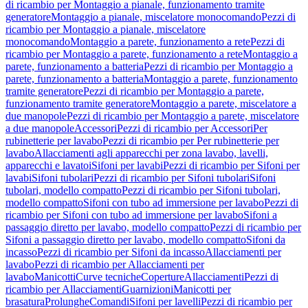
di ricambio per Montaggio a pianale, funzionamento tramite
generatore
Montaggio a pianale, miscelatore monocomando
Pezzi di
ricambio per Montaggio a pianale, miscelatore
monocomando
Montaggio a parete, funzionamento a rete
Pezzi di
ricambio per Montaggio a parete, funzionamento a rete
Montaggio a
parete, funzionamento a batteria
Pezzi di ricambio per Montaggio a
parete, funzionamento a batteria
Montaggio a parete, funzionamento
tramite generatore
Pezzi di ricambio per Montaggio a parete,
funzionamento tramite generatore
Montaggio a parete, miscelatore a
due manopole
Pezzi di ricambio per Montaggio a parete, miscelatore
a due manopole
Accessori
Pezzi di ricambio per Accessori
Per
rubinetterie per lavabo
Pezzi di ricambio per Per rubinetterie per
lavabo
Allacciamenti agli apparecchi per zona lavabo, lavelli,
apparecchi e lavatoi
Sifoni per lavabi
Pezzi di ricambio per Sifoni per
lavabi
Sifoni tubolari
Pezzi di ricambio per Sifoni tubolari
Sifoni
tubolari, modello compatto
Pezzi di ricambio per Sifoni tubolari,
modello compatto
Sifoni con tubo ad immersione per lavabo
Pezzi di
ricambio per Sifoni con tubo ad immersione per lavabo
Sifoni a
passaggio diretto per lavabo, modello compatto
Pezzi di ricambio per
Sifoni a passaggio diretto per lavabo, modello compatto
Sifoni da
incasso
Pezzi di ricambio per Sifoni da incasso
Allacciamenti per
lavabo
Pezzi di ricambio per Allacciamenti per
lavabo
Manicotti
Curve tecniche
Coperture
Allacciamenti
Pezzi di
ricambio per Allacciamenti
Guarnizioni
Manicotti per
brasatura
Prolunghe
Comandi
Sifoni per lavelli
Pezzi di ricambio per