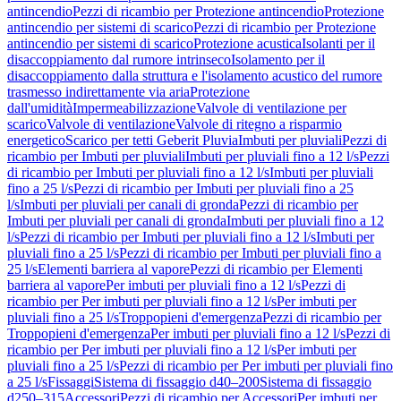
antincendio
Pezzi di ricambio per Protezione antincendio
Protezione
antincendio per sistemi di scarico
Pezzi di ricambio per Protezione
antincendio per sistemi di scarico
Protezione acustica
Isolanti per il
disaccoppiamento dal rumore intrinseco
Isolamento per il
disaccoppiamento dalla struttura e l'isolamento acustico del rumore
trasmesso indirettamente via aria
Protezione
dall'umidità
Impermeabilizzazione
Valvole di ventilazione per
scarico
Valvole di ventilazione
Valvole di ritegno a risparmio
energetico
Scarico per tetti Geberit Pluvia
Imbuti per pluviali
Pezzi di
ricambio per Imbuti per pluviali
Imbuti per pluviali fino a 12 l/s
Pezzi
di ricambio per Imbuti per pluviali fino a 12 l/s
Imbuti per pluviali
fino a 25 l/s
Pezzi di ricambio per Imbuti per pluviali fino a 25
l/s
Imbuti per pluviali per canali di gronda
Pezzi di ricambio per
Imbuti per pluviali per canali di gronda
Imbuti per pluviali fino a 12
l/s
Pezzi di ricambio per Imbuti per pluviali fino a 12 l/s
Imbuti per
pluviali fino a 25 l/s
Pezzi di ricambio per Imbuti per pluviali fino a
25 l/s
Elementi barriera al vapore
Pezzi di ricambio per Elementi
barriera al vapore
Per imbuti per pluviali fino a 12 l/s
Pezzi di
ricambio per Per imbuti per pluviali fino a 12 l/s
Per imbuti per
pluviali fino a 25 l/s
Troppopieni d'emergenza
Pezzi di ricambio per
Troppopieni d'emergenza
Per imbuti per pluviali fino a 12 l/s
Pezzi di
ricambio per Per imbuti per pluviali fino a 12 l/s
Per imbuti per
pluviali fino a 25 l/s
Pezzi di ricambio per Per imbuti per pluviali fino
a 25 l/s
Fissaggi
Sistema di fissaggio d40–200
Sistema di fissaggio
d250–315
Accessori
Pezzi di ricambio per Accessori
Per imbuti per