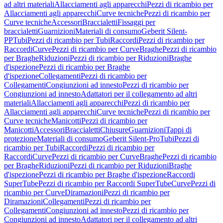
ad altri materiali
Allacciamenti agli apparecchi
Pezzi di ricambio per
Allacciamenti agli apparecchi
Curve tecniche
Pezzi di ricambio per
Curve tecniche
Accessori
Braccialetti
Fissaggi per
braccialetti
Guarnizioni
Materiali di consumo
Geberit Silent-
PP
Tubi
Pezzi di ricambio per Tubi
Raccordi
Pezzi di ricambio per
Raccordi
Curve
Pezzi di ricambio per Curve
Braghe
Pezzi di ricambio
per Braghe
Riduzioni
Pezzi di ricambio per Riduzioni
Braghe
d'ispezione
Pezzi di ricambio per Braghe
d'ispezione
Collegamenti
Pezzi di ricambio per
Collegamenti
Congiunzioni ad innesto
Pezzi di ricambio per
Congiunzioni ad innesto
Adattatori per il collegamento ad altri
materiali
Allacciamenti agli apparecchi
Pezzi di ricambio per
Allacciamenti agli apparecchi
Curve tecniche
Pezzi di ricambio per
Curve tecniche
Manicotti
Pezzi di ricambio per
Manicotti
Accessori
Braccialetti
Chiusure
Guarnizioni
Tappi di
protezione
Materiali di consumo
Geberit Silent-Pro
Tubi
Pezzi di
ricambio per Tubi
Raccordi
Pezzi di ricambio per
Raccordi
Curve
Pezzi di ricambio per Curve
Braghe
Pezzi di ricambio
per Braghe
Riduzioni
Pezzi di ricambio per Riduzioni
Braghe
d'ispezione
Pezzi di ricambio per Braghe d'ispezione
Raccordi
SuperTube
Pezzi di ricambio per Raccordi SuperTube
Curve
Pezzi di
ricambio per Curve
Diramazioni
Pezzi di ricambio per
Diramazioni
Collegamenti
Pezzi di ricambio per
Collegamenti
Congiunzioni ad innesto
Pezzi di ricambio per
Congiunzioni ad innesto
Adattatori per il collegamento ad altri