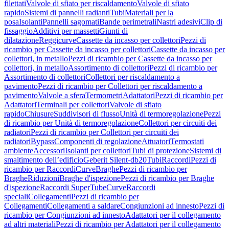
filettati
Valvole di sfiato per riscaldamento
Valvole di sfiato
rapido
Sistemi di pannelli radianti
Tubi
Materiali per la
posa
Isolanti
Pannelli sagomati
Bande perimetrali
Nastri adesivi
Clip di
fissaggio
Additivi per massetti
Giunti di
dilatazione
Reggicurve
Cassette da incasso per collettori
Pezzi di
ricambio per Cassette da incasso per collettori
Cassette da incasso per
collettori, in metallo
Pezzi di ricambio per Cassette da incasso per
collettori, in metallo
Assortimento di collettori
Pezzi di ricambio per
Assortimento di collettori
Collettori per riscaldamento a
pavimento
Pezzi di ricambio per Collettori per riscaldamento a
pavimento
Valvole a sfera
Termometri
Adattatori
Pezzi di ricambio per
Adattatori
Terminali per collettori
Valvole di sfiato
rapido
Chiusure
Suddivisori di flusso
Unità di termoregolazione
Pezzi
di ricambio per Unità di termoregolazione
Collettori per circuiti dei
radiatori
Pezzi di ricambio per Collettori per circuiti dei
radiatori
Bypass
Componenti di regolazione
Attuatori
Termostati
ambiente
Accessori
Isolanti per collettori
Tubi di protezione
Sistemi di
smaltimento dell’edificio
Geberit Silent-db20
Tubi
Raccordi
Pezzi di
ricambio per Raccordi
Curve
Braghe
Pezzi di ricambio per
Braghe
Riduzioni
Braghe d'ispezione
Pezzi di ricambio per Braghe
d'ispezione
Raccordi SuperTube
Curve
Raccordi
speciali
Collegamenti
Pezzi di ricambio per
Collegamenti
Collegamenti a saldare
Congiunzioni ad innesto
Pezzi di
ricambio per Congiunzioni ad innesto
Adattatori per il collegamento
ad altri materiali
Pezzi di ricambio per Adattatori per il collegamento