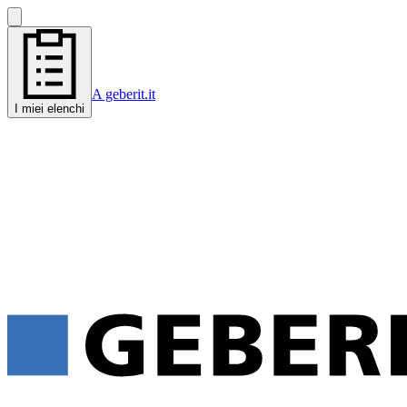
A geberit.it
I miei elenchi