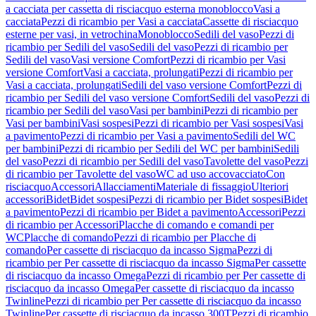
a cacciata per cassetta di risciacquo esterna monoblocco
Vasi a
cacciata
Pezzi di ricambio per Vasi a cacciata
Cassette di risciacquo
esterne per vasi, in vetrochina
Monoblocco
Sedili del vaso
Pezzi di
ricambio per Sedili del vaso
Sedili del vaso
Pezzi di ricambio per
Sedili del vaso
Vasi versione Comfort
Pezzi di ricambio per Vasi
versione Comfort
Vasi a cacciata, prolungati
Pezzi di ricambio per
Vasi a cacciata, prolungati
Sedili del vaso versione Comfort
Pezzi di
ricambio per Sedili del vaso versione Comfort
Sedili del vaso
Pezzi di
ricambio per Sedili del vaso
Vasi per bambini
Pezzi di ricambio per
Vasi per bambini
Vasi sospesi
Pezzi di ricambio per Vasi sospesi
Vasi
a pavimento
Pezzi di ricambio per Vasi a pavimento
Sedili del WC
per bambini
Pezzi di ricambio per Sedili del WC per bambini
Sedili
del vaso
Pezzi di ricambio per Sedili del vaso
Tavolette del vaso
Pezzi
di ricambio per Tavolette del vaso
WC ad uso accovacciato
Con
risciacquo
Accessori
Allacciamenti
Materiale di fissaggio
Ulteriori
accessori
Bidet
Bidet sospesi
Pezzi di ricambio per Bidet sospesi
Bidet
a pavimento
Pezzi di ricambio per Bidet a pavimento
Accessori
Pezzi
di ricambio per Accessori
Placche di comando e comandi per
WC
Placche di comando
Pezzi di ricambio per Placche di
comando
Per cassette di risciacquo da incasso Sigma
Pezzi di
ricambio per Per cassette di risciacquo da incasso Sigma
Per cassette
di risciacquo da incasso Omega
Pezzi di ricambio per Per cassette di
risciacquo da incasso Omega
Per cassette di risciacquo da incasso
Twinline
Pezzi di ricambio per Per cassette di risciacquo da incasso
Twinline
Per cassette di risciacquo da incasso 300T
Pezzi di ricambio