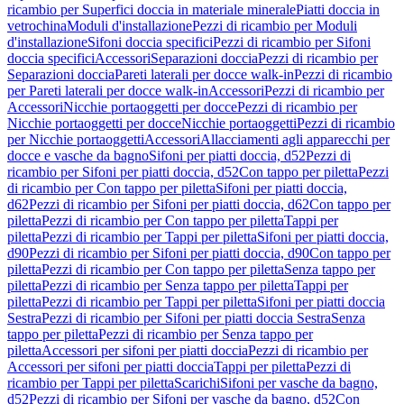
ricambio per Superfici doccia in materiale minerale
Piatti doccia in
vetrochina
Moduli d'installazione
Pezzi di ricambio per Moduli
d'installazione
Sifoni doccia specifici
Pezzi di ricambio per Sifoni
doccia specifici
Accessori
Separazioni doccia
Pezzi di ricambio per
Separazioni doccia
Pareti laterali per docce walk-in
Pezzi di ricambio
per Pareti laterali per docce walk-in
Accessori
Pezzi di ricambio per
Accessori
Nicchie portaoggetti per docce
Pezzi di ricambio per
Nicchie portaoggetti per docce
Nicchie portaoggetti
Pezzi di ricambio
per Nicchie portaoggetti
Accessori
Allacciamenti agli apparecchi per
docce e vasche da bagno
Sifoni per piatti doccia, d52
Pezzi di
ricambio per Sifoni per piatti doccia, d52
Con tappo per piletta
Pezzi
di ricambio per Con tappo per piletta
Sifoni per piatti doccia,
d62
Pezzi di ricambio per Sifoni per piatti doccia, d62
Con tappo per
piletta
Pezzi di ricambio per Con tappo per piletta
Tappi per
piletta
Pezzi di ricambio per Tappi per piletta
Sifoni per piatti doccia,
d90
Pezzi di ricambio per Sifoni per piatti doccia, d90
Con tappo per
piletta
Pezzi di ricambio per Con tappo per piletta
Senza tappo per
piletta
Pezzi di ricambio per Senza tappo per piletta
Tappi per
piletta
Pezzi di ricambio per Tappi per piletta
Sifoni per piatti doccia
Sestra
Pezzi di ricambio per Sifoni per piatti doccia Sestra
Senza
tappo per piletta
Pezzi di ricambio per Senza tappo per
piletta
Accessori per sifoni per piatti doccia
Pezzi di ricambio per
Accessori per sifoni per piatti doccia
Tappi per piletta
Pezzi di
ricambio per Tappi per piletta
Scarichi
Sifoni per vasche da bagno,
d52
Pezzi di ricambio per Sifoni per vasche da bagno, d52
Con