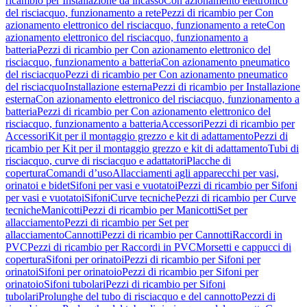
ricambio per Installazione da incasso
Con azionamento elettronico
del risciacquo, funzionamento a rete
Pezzi di ricambio per Con
azionamento elettronico del risciacquo, funzionamento a rete
Con
azionamento elettronico del risciacquo, funzionamento a
batteria
Pezzi di ricambio per Con azionamento elettronico del
risciacquo, funzionamento a batteria
Con azionamento pneumatico
del risciacquo
Pezzi di ricambio per Con azionamento pneumatico
del risciacquo
Installazione esterna
Pezzi di ricambio per Installazione
esterna
Con azionamento elettronico del risciacquo, funzionamento a
batteria
Pezzi di ricambio per Con azionamento elettronico del
risciacquo, funzionamento a batteria
Accessori
Pezzi di ricambio per
Accessori
Kit per il montaggio grezzo e kit di adattamento
Pezzi di
ricambio per Kit per il montaggio grezzo e kit di adattamento
Tubi di
risciacquo, curve di risciacquo e adattatori
Placche di
copertura
Comandi d’uso
Allacciamenti agli apparecchi per vasi,
orinatoi e bidet
Sifoni per vasi e vuotatoi
Pezzi di ricambio per Sifoni
per vasi e vuotatoi
Sifoni
Curve tecniche
Pezzi di ricambio per Curve
tecniche
Manicotti
Pezzi di ricambio per Manicotti
Set per
allacciamento
Pezzi di ricambio per Set per
allacciamento
Cannotti
Pezzi di ricambio per Cannotti
Raccordi in
PVC
Pezzi di ricambio per Raccordi in PVC
Morsetti e cappucci di
copertura
Sifoni per orinatoi
Pezzi di ricambio per Sifoni per
orinatoi
Sifoni per orinatoio
Pezzi di ricambio per Sifoni per
orinatoio
Sifoni tubolari
Pezzi di ricambio per Sifoni
tubolari
Prolunghe del tubo di risciacquo e del cannotto
Pezzi di