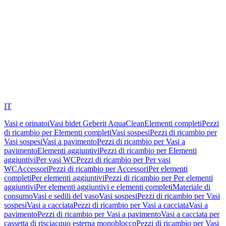
IT
Vasi e orinatoi
Vasi bidet Geberit AquaClean
Elementi completi
Pezzi
di ricambio per Elementi completi
Vasi sospesi
Pezzi di ricambio per
Vasi sospesi
Vasi a pavimento
Pezzi di ricambio per Vasi a
pavimento
Elementi aggiuntivi
Pezzi di ricambio per Elementi
aggiuntivi
Per vasi WC
Pezzi di ricambio per Per vasi
WC
Accessori
Pezzi di ricambio per Accessori
Per elementi
completi
Per elementi aggiuntivi
Pezzi di ricambio per Per elementi
aggiuntivi
Per elementi aggiuntivi e elementi completi
Materiale di
consumo
Vasi e sedili del vaso
Vasi sospesi
Pezzi di ricambio per Vasi
sospesi
Vasi a cacciata
Pezzi di ricambio per Vasi a cacciata
Vasi a
pavimento
Pezzi di ricambio per Vasi a pavimento
Vasi a cacciata per
cassetta di risciacquo esterna monoblocco
Pezzi di ricambio per Vasi