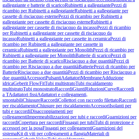
galleggiante e batterie di scarico
Rubinetti a galleggiante
Pezzi di
ricambio per Rubinetti a galleggiante
Rubinetti a galleggiante per
cassette di risciacquo esterne
Pezzi di ricambio per Rubinetti a
galleggiante per cassette di risciacquo esterne
Rubinetti a
galleggiante per cassette di risciacquo da incasso
Pezzi di ricambio
per Rubinetti a galleggiante per cassette di risciacquo da
incasso
Rubinetti a galleggiante per cassette in ceramica
Pezzi di
ricambio per Rubinetti a galleggiante per cassette in
ceramica
Rubinetti a galleggiante per Monolith
Pezzi di ricambio per
Rubinetti a galleggiante per Monolith
Batterie di scarico
Pezzi di
ricambio per Batterie di scarico
Risciacquo a due quantità
Pezzi di
ricambio per Risciacquo a due quantità
Batterie
Pezzi di ricambio per
Batterie
Risciacquo a due quantità
Pezzi di ricambio per Risciacquo a
due quantità
Accessori
Pulsanti
Adattatori
Membrane
Adduzione
idrica
Geberit FlowFit
Tubi multistrato
Tubi riscaldamento
multistrato
Tubi monostrato
Raccordi
Giunti
Riduzioni
Curve
Raccordi
a T
Adattatori fissi
Adattatori e collegamenti,
smontabili
Chiusure
Raccordi
Collettori con raccordo filettato
Raccordi
per riscaldamento
Chiusure per riscaldamento
Accessori
Isolanti per
tubi e raccordi
Disaccoppiamenti per
collegamenti
Impermeabilizzazioni per tubi e raccordi
Guarnizioni per
raccordi
Copertura per raccordi
Fissaggi per tubi
Tubi di protezione e
accessori per la posa
Fissaggi per collegamenti
Guarnizioni del
sistema
Kit di viti per collegamenti a flangia
Materiali di