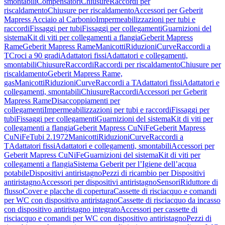
smontabili
Compensatori
Chiusure
Raccordi per
riscaldamento
Chiusure per riscaldamento
Accessori per Geberit
Mapress Acciaio al Carbonio
Impermeabilizzazioni per tubi e
raccordi
Fissaggi per tubi
Fissaggi per collegamenti
Guarnizioni del
sistema
Kit di viti per collegamenti a flangia
Geberit Mapress
Rame
Geberit Mapress Rame
Manicotti
Riduzioni
Curve
Raccordi a
T
Croci a 90 gradi
Adattatori fissi
Adattatori e collegamenti,
smontabili
Chiusure
Raccordi
Raccordi per riscaldamento
Chiusure per
riscaldamento
Geberit Mapress Rame,
gas
Manicotti
Riduzioni
Curve
Raccordi a T
Adattatori fissi
Adattatori e
collegamenti, smontabili
Chiusure
Raccordi
Accessori per Geberit
Mapress Rame
Disaccoppiamenti per
collegamenti
Impermeabilizzazioni per tubi e raccordi
Fissaggi per
tubi
Fissaggi per collegamenti
Guarnizioni del sistema
Kit di viti per
collegamenti a flangia
Geberit Mapress CuNiFe
Geberit Mapress
CuNiFe
Tubi 2.1972
Manicotti
Riduzioni
Curve
Raccordi a
T
Adattatori fissi
Adattatori e collegamenti, smontabili
Accessori per
Geberit Mapress CuNiFe
Guarnizioni del sistema
Kit di viti per
collegamenti a flangia
Sistema Geberit per l’Igiene dell’acqua
potabile
Dispositivi antiristagno
Pezzi di ricambio per Dispositivi
antiristagno
Accessori per dispositivi antiristagno
Sensori
Riduttore di
flusso
Cover e placche di copertura
Cassette di risciacquo e comandi
per WC con dispositivo antiristagno
Cassette di risciacquo da incasso
con dispositivo antiristagno integrato
Accessori per cassette di
risciacquo e comandi per WC con dispositivo antiristagno
Pezzi di