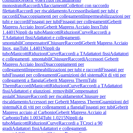
consumo
Geberit Volex
Tubi riscaldamento
monostrato
Raccordi
Allacciamenti
Collettori con raccordo
filettato
Raccordi per riscaldamento
Accessori
Isolanti per tubi e
raccordi
Disaccoppiamenti per collegamenti
Impermeabilizzazioni per
tubi e raccordi
Fissaggi per tubi
Fissaggi per collegamenti
Geberit
Mapress Acciaio Inox
Geberit Mapress Acciaio Inox
Tubi
1.4401
Nippli da tubo
Manicotti
Riduzioni
Curve
Raccordi a
T
Adattatori fissi
Adattatori e collegamenti,
smontabili
Compensatori
Chiusure
Raccordi
Geberit Mapress Acciaio
Inox, gas
Tubi 1.4401
Nippli da
tubo
Manicotti
Riduzioni
Curve
Raccordi a T
Adattatori fissi
Adattatori
e collegamenti, smontabili
Chiusure
Raccordi
Accessori Geberit
Mapress Acciaio Inox
Disaccoppiamenti per
collegamenti
Impermeabilizzazioni per tubi e raccordi
Fissaggi per
tubi
Fissaggi per collegamenti
Guarnizioni del sistema
Kit di viti per
collegamenti a flangia
Geberit Mapress Therm
Tubi
Therm
Raccordi
Manicotti
Riduzioni
Curve
Raccordi a T
Adattatori
fissi
Adattatori e giunzioni, removibili
Compensatori
assiali
Chiusure
Raccordi per riscaldamento
Chiusure per
riscaldamento
Accessori per Geberit Mapress Therm
Guarnizioni del
sistema
Kit di viti per collegamenti a flangia
Fissaggi per tubi
Geberit
Mapress acciaio al Carbonio
Geberit Mapress Acciaio al
Carbonio
Tubi 1.0034
Tubi 1.0215
Nippli da
tubo
Manicotti
Riduzioni
Curve
Raccordi a T
Croci a 90
gradi
Adattatori fissi
Adattatori e collegamenti,