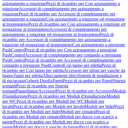
azionamento a rotazione
Pezzi di ricambio per Con azionamento a
rotazione
Accessori di completamento per azionamento a
rotazione
Pezzi di ricambio per Accessori di completamento per
azionamento a rotazione
Con azionamento a rotazione ed erogazione
al troppopieno
Pezzi di ricambio per Con azionamento a rotazione ed
erogazione al troppopieno
Accessori di completamento per
azionamento a rotazione ed erogazione al troppopieno
Pezzi di
ricambio per Accessori di completamento per azionamento a
rotazione ed erogazione al troppopieno
Con azionamento a pressione
PushControl
Pezzi di ricambio per Con azionamento a pressione
PushControl
Accessori di completamento per comando a pressione
PushControl
Pezzi di ricambio per Accessori di completamento per
comando a pressione PushControl
Con tappo per piletta
Pezzi di
ricambio per Con tappo per piletta
Accessori per sifoni per vasche da
bagno
Tappi per piletta
Allacciamenti idrici
Sistemi di installazione e
di risciacquo
Geberit Duofix
Pareti
Pezzi di ricambio per Pareti
Sistemi
portanti
Pezzi di ricambio per Sistemi
portanti
Pannellature
Accessori
Pezzi di ricambio per Accessori
Moduli
d'installazione
Pezzi di ricambio per Moduli d'installazione
Moduli
per WC
Pezzi di ricambio per Moduli per WC
Moduli per
lavabi
Pezzi di ricambio per Moduli per lavabi
Moduli per bidet
Pezzi
di ricambio per Moduli per bidet
Moduli per orinatoi
Pezzi di
ricambio per Moduli per orinatoi
Moduli per docce con scarico a
parete
Pezzi di ricambio per Moduli per docce con scarico a
parete
Moduli per docce e vasche da bagno
Pezzi di ricambio per