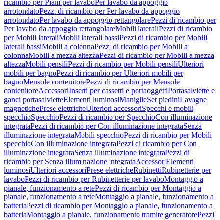
ricambio per Piani per lavabo
Per lavabo da appoggio
arrotondato
Pezzi di ricambio per Per lavabo da appoggio
arrotondato
Per lavabo da appoggio rettangolare
Pezzi di ricambio per
Per lavabo da appoggio rettangolare
Mobili laterali
Pezzi di ricambio
per Mobili laterali
Mobili laterali bassi
Pezzi di ricambio per Mobili
laterali bassi
Mobili a colonna
Pezzi di ricambio per Mobili a
colonna
Mobili a mezza altezza
Pezzi di ricambio per Mobili a mezza
altezza
Mobili pensili
Pezzi di ricambio per Mobili pensili
Ulteriori
mobili per bagno
Pezzi di ricambio per Ulteriori mobili per
bagno
Mensole contenitore
Pezzi di ricambio per Mensole
contenitore
Accessori
Inserti per cassetti e portaoggetti
Portasalviette e
ganci portasalviette
Elementi luminosi
Maniglie
Set piedini
Lavagne
magnetiche
Prese elettriche
Ulteriori accessori
Specchi e mobili
specchio
Specchio
Pezzi di ricambio per Specchio
Con illuminazione
integrata
Pezzi di ricambio per Con illuminazione integrata
Senza
illuminazione integrata
Mobili specchio
Pezzi di ricambio per Mobili
specchio
Con illuminazione integrata
Pezzi di ricambio per Con
illuminazione integrata
Senza illuminazione integrata
Pezzi di
ricambio per Senza illuminazione integrata
Accessori
Elementi
luminosi
Ulteriori accessori
Prese elettriche
Rubinetti
Rubinetterie per
lavabo
Pezzi di ricambio per Rubinetterie per lavabo
Montaggio a
pianale, funzionamento a rete
Pezzi di ricambio per Montaggio a
pianale, funzionamento a rete
Montaggio a pianale, funzionamento a
batteria
Pezzi di ricambio per Montaggio a pianale, funzionamento a
batteria
Montaggio a pianale, funzionamento tramite generatore
Pezzi