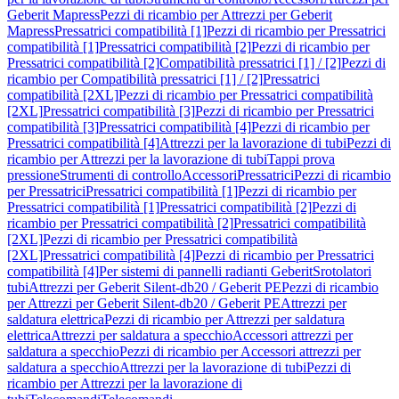
Geberit Mapress
Pezzi di ricambio per Attrezzi per Geberit
Mapress
Pressatrici compatibilità [1]
Pezzi di ricambio per Pressatrici
compatibilità [1]
Pressatrici compatibilità [2]
Pezzi di ricambio per
Pressatrici compatibilità [2]
Compatibilità pressatrici [1] / [2]
Pezzi di
ricambio per Compatibilità pressatrici [1] / [2]
Pressatrici
compatibilità [2XL]
Pezzi di ricambio per Pressatrici compatibilità
[2XL]
Pressatrici compatibilità [3]
Pezzi di ricambio per Pressatrici
compatibilità [3]
Pressatrici compatibilità [4]
Pezzi di ricambio per
Pressatrici compatibilità [4]
Attrezzi per la lavorazione di tubi
Pezzi di
ricambio per Attrezzi per la lavorazione di tubi
Tappi prova
pressione
Strumenti di controllo
Accessori
Pressatrici
Pezzi di ricambio
per Pressatrici
Pressatrici compatibilità [1]
Pezzi di ricambio per
Pressatrici compatibilità [1]
Pressatrici compatibilità [2]
Pezzi di
ricambio per Pressatrici compatibilità [2]
Pressatrici compatibilità
[2XL]
Pezzi di ricambio per Pressatrici compatibilità
[2XL]
Pressatrici compatibilità [4]
Pezzi di ricambio per Pressatrici
compatibilità [4]
Per sistemi di pannelli radianti Geberit
Srotolatori
tubi
Attrezzi per Geberit Silent-db20 / Geberit PE
Pezzi di ricambio
per Attrezzi per Geberit Silent-db20 / Geberit PE
Attrezzi per
saldatura elettrica
Pezzi di ricambio per Attrezzi per saldatura
elettrica
Attrezzi per saldatura a specchio
Accessori attrezzi per
saldatura a specchio
Pezzi di ricambio per Accessori attrezzi per
saldatura a specchio
Attrezzi per la lavorazione di tubi
Pezzi di
ricambio per Attrezzi per la lavorazione di