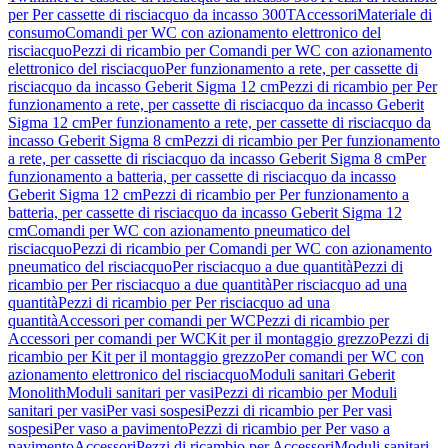
per Per cassette di risciacquo da incasso 300T
Accessori
Materiale di
consumo
Comandi per WC con azionamento elettronico del
risciacquo
Pezzi di ricambio per Comandi per WC con azionamento
elettronico del risciacquo
Per funzionamento a rete, per cassette di
risciacquo da incasso Geberit Sigma 12 cm
Pezzi di ricambio per Per
funzionamento a rete, per cassette di risciacquo da incasso Geberit
Sigma 12 cm
Per funzionamento a rete, per cassette di risciacquo da
incasso Geberit Sigma 8 cm
Pezzi di ricambio per Per funzionamento
a rete, per cassette di risciacquo da incasso Geberit Sigma 8 cm
Per
funzionamento a batteria, per cassette di risciacquo da incasso
Geberit Sigma 12 cm
Pezzi di ricambio per Per funzionamento a
batteria, per cassette di risciacquo da incasso Geberit Sigma 12
cm
Comandi per WC con azionamento pneumatico del
risciacquo
Pezzi di ricambio per Comandi per WC con azionamento
pneumatico del risciacquo
Per risciacquo a due quantità
Pezzi di
ricambio per Per risciacquo a due quantità
Per risciacquo ad una
quantità
Pezzi di ricambio per Per risciacquo ad una
quantità
Accessori per comandi per WC
Pezzi di ricambio per
Accessori per comandi per WC
Kit per il montaggio grezzo
Pezzi di
ricambio per Kit per il montaggio grezzo
Per comandi per WC con
azionamento elettronico del risciacquo
Moduli sanitari Geberit
Monolith
Moduli sanitari per vasi
Pezzi di ricambio per Moduli
sanitari per vasi
Per vasi sospesi
Pezzi di ricambio per Per vasi
sospesi
Per vaso a pavimento
Pezzi di ricambio per Per vaso a
pavimento
Accessori
Pezzi di ricambio per Accessori
Moduli sanitari