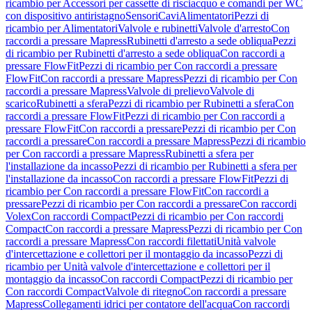
ricambio per Accessori per cassette di risciacquo e comandi per WC
con dispositivo antiristagno
Sensori
Cavi
Alimentatori
Pezzi di
ricambio per Alimentatori
Valvole e rubinetti
Valvole d'arresto
Con
raccordi a pressare Mapress
Rubinetti d'arresto a sede obliqua
Pezzi
di ricambio per Rubinetti d'arresto a sede obliqua
Con raccordi a
pressare FlowFit
Pezzi di ricambio per Con raccordi a pressare
FlowFit
Con raccordi a pressare Mapress
Pezzi di ricambio per Con
raccordi a pressare Mapress
Valvole di prelievo
Valvole di
scarico
Rubinetti a sfera
Pezzi di ricambio per Rubinetti a sfera
Con
raccordi a pressare FlowFit
Pezzi di ricambio per Con raccordi a
pressare FlowFit
Con raccordi a pressare
Pezzi di ricambio per Con
raccordi a pressare
Con raccordi a pressare Mapress
Pezzi di ricambio
per Con raccordi a pressare Mapress
Rubinetti a sfera per
l'installazione da incasso
Pezzi di ricambio per Rubinetti a sfera per
l'installazione da incasso
Con raccordi a pressare FlowFit
Pezzi di
ricambio per Con raccordi a pressare FlowFit
Con raccordi a
pressare
Pezzi di ricambio per Con raccordi a pressare
Con raccordi
Volex
Con raccordi Compact
Pezzi di ricambio per Con raccordi
Compact
Con raccordi a pressare Mapress
Pezzi di ricambio per Con
raccordi a pressare Mapress
Con raccordi filettati
Unità valvole
d'intercettazione e collettori per il montaggio da incasso
Pezzi di
ricambio per Unità valvole d'intercettazione e collettori per il
montaggio da incasso
Con raccordi Compact
Pezzi di ricambio per
Con raccordi Compact
Valvole di ritegno
Con raccordi a pressare
Mapress
Collegamenti idrici per contatore dell'acqua
Con raccordi