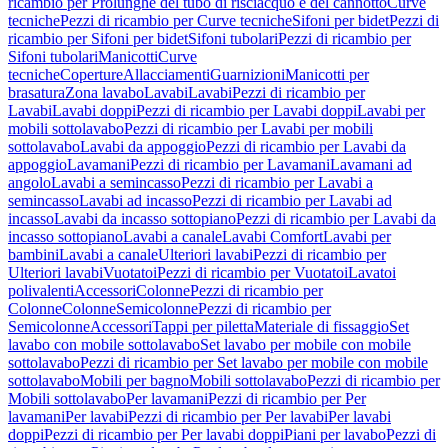
ricambio per Prolunghe del tubo di risciacquo e del cannotto
Curve
tecniche
Pezzi di ricambio per Curve tecniche
Sifoni per bidet
Pezzi di
ricambio per Sifoni per bidet
Sifoni tubolari
Pezzi di ricambio per
Sifoni tubolari
Manicotti
Curve
tecniche
Coperture
Allacciamenti
Guarnizioni
Manicotti per
brasatura
Zona lavabo
Lavabi
Lavabi
Pezzi di ricambio per
Lavabi
Lavabi doppi
Pezzi di ricambio per Lavabi doppi
Lavabi per
mobili sottolavabo
Pezzi di ricambio per Lavabi per mobili
sottolavabo
Lavabi da appoggio
Pezzi di ricambio per Lavabi da
appoggio
Lavamani
Pezzi di ricambio per Lavamani
Lavamani ad
angolo
Lavabi a semincasso
Pezzi di ricambio per Lavabi a
semincasso
Lavabi ad incasso
Pezzi di ricambio per Lavabi ad
incasso
Lavabi da incasso sottopiano
Pezzi di ricambio per Lavabi da
incasso sottopiano
Lavabi a canale
Lavabi Comfort
Lavabi per
bambini
Lavabi a canale
Ulteriori lavabi
Pezzi di ricambio per
Ulteriori lavabi
Vuotatoi
Pezzi di ricambio per Vuotatoi
Lavatoi
polivalenti
Accessori
Colonne
Pezzi di ricambio per
Colonne
Colonne
Semicolonne
Pezzi di ricambio per
Semicolonne
Accessori
Tappi per piletta
Materiale di fissaggio
Set
lavabo con mobile sottolavabo
Set lavabo per mobile con mobile
sottolavabo
Pezzi di ricambio per Set lavabo per mobile con mobile
sottolavabo
Mobili per bagno
Mobili sottolavabo
Pezzi di ricambio per
Mobili sottolavabo
Per lavamani
Pezzi di ricambio per Per
lavamani
Per lavabi
Pezzi di ricambio per Per lavabi
Per lavabi
doppi
Pezzi di ricambio per Per lavabi doppi
Piani per lavabo
Pezzi di