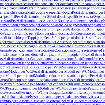
tte per doccia
Accessori per canalette per doccia
Pezzi di ricambio per Ac
occia a pavimento
Pezzi di ricambio per Accessori per sifoni per doccia 
r scarichi a parete
Piatti doccia e superfici doccia
Pezzi di ricambio per P
a specifici
Pezzi di ricambio per Sifoni doccia specifici
Accessori
Separa
cessori
Pezzi di ricambio per Accessori
Nicchie portaoggetti per docce
P
ciamenti agli apparecchi per docce e vasche da bagno
Sifoni per piatti d
doccia, d62
Pezzi di ricambio per Sifoni per piatti doccia, d62
Con tappo p
90
Pezzi di ricambio per Sifoni per piatti doccia, d90
Con tappo per pilett
zi di ricambio per Tappi per piletta
Sifoni per piatti doccia Sestra
Pezzi d
 per piatti doccia
Pezzi di ricambio per Accessori per sifoni per piatti do
ifoni per vasche da bagno, d52
Con azionamento a rotazione
Pezzi di r
etamento per azionamento a rotazione
Con azionamento a rotazione ed e
r azionamento a rotazione ed erogazione al troppopieno
Pezzi di ricam
ezzi di ricambio per Con azionamento a pressione PushControl
Accesso
ushControl
Con tappo per piletta
Pezzi di ricambio per Con tappo per pile
it Duofix
Pareti
Pezzi di ricambio per Pareti
Sistemi portanti
Pezzi di rica
azione
Moduli per WC
Pezzi di ricambio per Moduli per WC
Moduli per 
per Moduli per orinatoi
Moduli per docce con scarico a parete
Pezzi di r
 bagno
Elementi per pareti di separazione doccia
Pezzi di ricambio per Ele
ole
Pezzi di ricambio per Moduli per carichi agenti sulle mensole
Access
r WC
Pezzi di ricambio per Moduli per WC
Moduli per lavabi
Pezzi di ri
occe
Accessori
Per moduli WC
Per fissaggi
Cassette di risciacquo esterne
C
ico
Ad alta posizione
Pezzi di ricambio per Ad alta posizione
A bassa e m
icambio per Cassette di risciacquo esterne per vasi, in ceramica
Monoblo