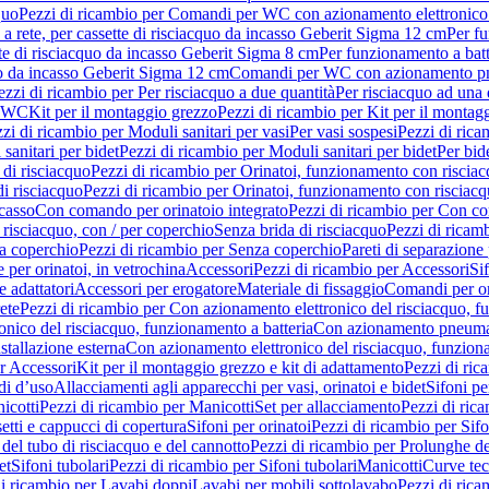
quo
Pezzi di ricambio per Comandi per WC con azionamento elettronico 
a rete, per cassette di risciacquo da incasso Geberit Sigma 12 cm
Per fu
tte di risciacquo da incasso Geberit Sigma 8 cm
Per funzionamento a batt
quo da incasso Geberit Sigma 12 cm
Comandi per WC con azionamento pne
ezzi di ricambio per Per risciacquo a due quantità
Per risciacquo ad una 
r WC
Kit per il montaggio grezzo
Pezzi di ricambio per Kit per il montag
zi di ricambio per Moduli sanitari per vasi
Per vasi sospesi
Pezzi di rica
sanitari per bidet
Pezzi di ricambio per Moduli sanitari per bidet
Per bid
di risciacquo
Pezzi di ricambio per Orinatoi, funzionamento con risciac
i risciacquo
Pezzi di ricambio per Orinatoi, funzionamento con risciacq
ncasso
Con comando per orinatoio integrato
Pezzi di ricambio per Con co
risciacquo, con / per coperchio
Senza brida di risciacquo
Pezzi di ricam
a coperchio
Pezzi di ricambio per Senza coperchio
Pareti di separazione 
e per orinatoi, in vetrochina
Accessori
Pezzi di ricambio per Accessori
Si
e adattatori
Accessori per erogatore
Materiale di fissaggio
Comandi per or
ete
Pezzi di ricambio per Con azionamento elettronico del risciacquo, f
onico del risciacquo, funzionamento a batteria
Con azionamento pneumat
stallazione esterna
Con azionamento elettronico del risciacquo, funziona
r Accessori
Kit per il montaggio grezzo e kit di adattamento
Pezzi di ric
i d’uso
Allacciamenti agli apparecchi per vasi, orinatoi e bidet
Sifoni pe
icotti
Pezzi di ricambio per Manicotti
Set per allacciamento
Pezzi di ric
etti e cappucci di copertura
Sifoni per orinatoi
Pezzi di ricambio per Sifo
del tubo di risciacquo e del cannotto
Pezzi di ricambio per Prolunghe de
et
Sifoni tubolari
Pezzi di ricambio per Sifoni tubolari
Manicotti
Curve te
di ricambio per Lavabi doppi
Lavabi per mobili sottolavabo
Pezzi di rica