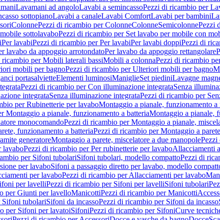
amani
Lavamani ad angolo
Lavabi a semincasso
Pezzi di ricambio per La
ncasso sottopiano
Lavabi a canale
Lavabi Comfort
Lavabi per bambini
La
sori
Colonne
Pezzi di ricambio per Colonne
Colonne
Semicolonne
Pezzi 
 mobile sottolavabo
Pezzi di ricambio per Set lavabo per mobile con mob
i
Per lavabi
Pezzi di ricambio per Per lavabi
Per lavabi doppi
Pezzi di ric
er lavabo da appoggio arrotondato
Per lavabo da appoggio rettangolare
P
 ricambio per Mobili laterali bassi
Mobili a colonna
Pezzi di ricambio pe
riori mobili per bagno
Pezzi di ricambio per Ulteriori mobili per bagno
Me
ganci portasalviette
Elementi luminosi
Maniglie
Set piedini
Lavagne magne
tegrata
Pezzi di ricambio per Con illuminazione integrata
Senza illumina
azione integrata
Senza illuminazione integrata
Pezzi di ricambio per Sen
mbio per Rubinetterie per lavabo
Montaggio a pianale, funzionamento a 
er Montaggio a pianale, funzionamento a batteria
Montaggio a pianale, 
elatore monocomando
Pezzi di ricambio per Montaggio a pianale, misc
rete, funzionamento a batteria
Pezzi di ricambio per Montaggio a parete
ramite generatore
Montaggio a parete, miscelatore a due manopole
Pezzi 
r lavabo
Pezzi di ricambio per Per rubinetterie per lavabo
Allacciamenti a
cambio per Sifoni tubolari
Sifoni tubolari, modello compatto
Pezzi di ric
sione per lavabo
Sifoni a passaggio diretto per lavabo, modello compatt
cciamenti per lavabo
Pezzi di ricambio per Allacciamenti per lavabo
Mani
ifoni per lavelli
Pezzi di ricambio per Sifoni per lavelli
Sifoni tubolari
Pez
o per Giunti per lavello
Manicotti
Pezzi di ricambio per Manicotti
Access
 Sifoni tubolari
Sifoni da incasso
Pezzi di ricambio per Sifoni da incasso
o per Sifoni per lavatoi
Sifoni
Pezzi di ricambio per Sifoni
Curve tecnich
sori
Pezzi di ricambio per Accessori
Docce e vasche da bagno
Docce
Sca