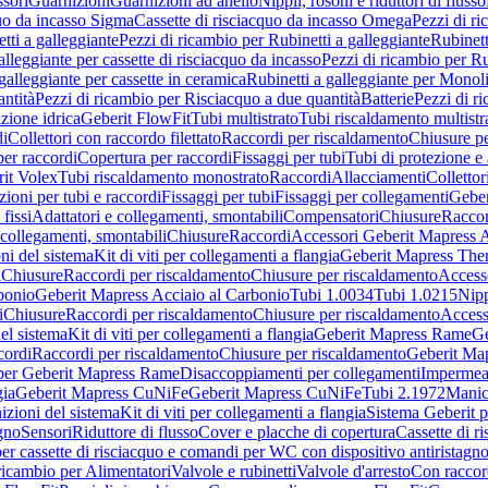
sori
Guarnizioni
Guarnizioni ad anello
Nippli, rosoni e riduttori di flusso
quo da incasso Sigma
Cassette di risciacquo da incasso Omega
Pezzi di r
tti a galleggiante
Pezzi di ricambio per Rubinetti a galleggiante
Rubinett
alleggiante per cassette di risciacquo da incasso
Pezzi di ricambio per Ru
galleggiante per cassette in ceramica
Rubinetti a galleggiante per Monol
ntità
Pezzi di ricambio per Risciacquo a due quantità
Batterie
Pezzi di r
ione idrica
Geberit FlowFit
Tubi multistrato
Tubi riscaldamento multistr
i
Collettori con raccordo filettato
Raccordi per riscaldamento
Chiusure pe
per raccordi
Copertura per raccordi
Fissaggi per tubi
Tubi di protezione e 
it Volex
Tubi riscaldamento monostrato
Raccordi
Allacciamenti
Collettor
ioni per tubi e raccordi
Fissaggi per tubi
Fissaggi per collegamenti
Geber
 fissi
Adattatori e collegamenti, smontabili
Compensatori
Chiusure
Raccor
 collegamenti, smontabili
Chiusure
Raccordi
Accessori Geberit Mapress 
ni del sistema
Kit di viti per collegamenti a flangia
Geberit Mapress The
i
Chiusure
Raccordi per riscaldamento
Chiusure per riscaldamento
Access
bonio
Geberit Mapress Acciaio al Carbonio
Tubi 1.0034
Tubi 1.0215
Nipp
i
Chiusure
Raccordi per riscaldamento
Chiusure per riscaldamento
Access
el sistema
Kit di viti per collegamenti a flangia
Geberit Mapress Rame
Ge
cordi
Raccordi per riscaldamento
Chiusure per riscaldamento
Geberit Ma
per Geberit Mapress Rame
Disaccoppiamenti per collegamenti
Impermeab
gia
Geberit Mapress CuNiFe
Geberit Mapress CuNiFe
Tubi 2.1972
Manic
izioni del sistema
Kit di viti per collegamenti a flangia
Sistema Geberit p
agno
Sensori
Riduttore di flusso
Cover e placche di copertura
Cassette di r
er cassette di risciacquo e comandi per WC con dispositivo antiristagn
ricambio per Alimentatori
Valvole e rubinetti
Valvole d'arresto
Con raccor