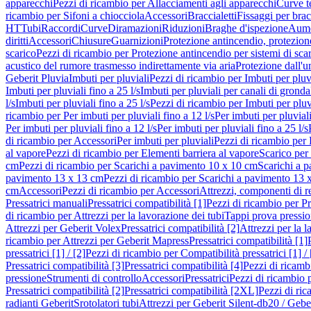
apparecchi
Pezzi di ricambio per Allacciamenti agli apparecchi
Curve t
ricambio per Sifoni a chiocciola
Accessori
Braccialetti
Fissaggi per bracc
HT
Tubi
Raccordi
Curve
Diramazioni
Riduzioni
Braghe d'ispezione
Aume
diritti
Accessori
Chiusure
Guarnizioni
Protezione antincendio, protezione
scarico
Pezzi di ricambio per Protezione antincendio per sistemi di sca
acustico del rumore trasmesso indirettamente via aria
Protezione dall'u
Geberit Pluvia
Imbuti per pluviali
Pezzi di ricambio per Imbuti per pluv
Imbuti per pluviali fino a 25 l/s
Imbuti per pluviali per canali di gronda
l/s
Imbuti per pluviali fino a 25 l/s
Pezzi di ricambio per Imbuti per pluvi
ricambio per Per imbuti per pluviali fino a 12 l/s
Per imbuti per pluviali
Per imbuti per pluviali fino a 12 l/s
Per imbuti per pluviali fino a 25 l/s
di ricambio per Accessori
Per imbuti per pluviali
Pezzi di ricambio per 
al vapore
Pezzi di ricambio per Elementi barriera al vapore
Scarico per
cm
Pezzi di ricambio per Scarichi a pavimento 10 x 10 cm
Scarichi a 
pavimento 13 x 13 cm
Pezzi di ricambio per Scarichi a pavimento 13 
cm
Accessori
Pezzi di ricambio per Accessori
Attrezzi, componenti di r
Pressatrici manuali
Pressatrici compatibilità [1]
Pezzi di ricambio per Pre
di ricambio per Attrezzi per la lavorazione dei tubi
Tappi prova pressi
Attrezzi per Geberit Volex
Pressatrici compatibilità [2]
Attrezzi per la l
ricambio per Attrezzi per Geberit Mapress
Pressatrici compatibilità [1]
pressatrici [1] / [2]
Pezzi di ricambio per Compatibilità pressatrici [1] / 
Pressatrici compatibilità [3]
Pressatrici compatibilità [4]
Pezzi di ricambi
pressione
Strumenti di controllo
Accessori
Pressatrici
Pezzi di ricambio p
Pressatrici compatibilità [2]
Pressatrici compatibilità [2XL]
Pezzi di ric
radianti Geberit
Srotolatori tubi
Attrezzi per Geberit Silent-db20 / Gebe