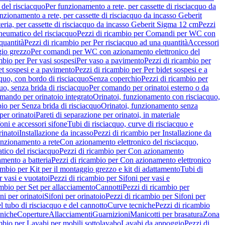
del risciacquo
Per funzionamento a rete, per cassette di risciacquo da
nzionamento a rete, per cassette di risciacquo da incasso Geberit
eria, per cassette di risciacquo da incasso Geberit Sigma 12 cm
Pezzi
umatico del risciacquo
Pezzi di ricambio per Comandi per WC con
quantità
Pezzi di ricambio per Per risciacquo ad una quantità
Accessori
gio grezzo
Per comandi per WC con azionamento elettronico del
mbio per Per vasi sospesi
Per vaso a pavimento
Pezzi di ricambio per
et sospesi e a pavimento
Pezzi di ricambio per Per bidet sospesi e a
quo, con bordo di risciacquo
Senza coperchio
Pezzi di ricambio per
uo, senza brida di risciacquo
Per comando per orinatoi esterno o da
mando per orinatoio integrato
Orinatoi, funzionamento con risciacquo,
bio per Senza brida di risciacquo
Orinatoi, funzionamento senza
per orinatoi
Pareti di separazione per orinatoi, in materiale
foni e accessori sifone
Tubi di risciacquo, curve di risciacquo e
inatoi
Installazione da incasso
Pezzi di ricambio per Installazione da
unzionamento a rete
Con azionamento elettronico del risciacquo,
ico del risciacquo
Pezzi di ricambio per Con azionamento
mento a batteria
Pezzi di ricambio per Con azionamento elettronico
ambio per Kit per il montaggio grezzo e kit di adattamento
Tubi di
r vasi e vuotatoi
Pezzi di ricambio per Sifoni per vasi e
ambio per Set per allacciamento
Cannotti
Pezzi di ricambio per
ni per orinatoi
Sifoni per orinatoio
Pezzi di ricambio per Sifoni per
l tubo di risciacquo e del cannotto
Curve tecniche
Pezzi di ricambio
cniche
Coperture
Allacciamenti
Guarnizioni
Manicotti per brasatura
Zona
mbio per Lavabi per mobili sottolavabo
Lavabi da appoggio
Pezzi di