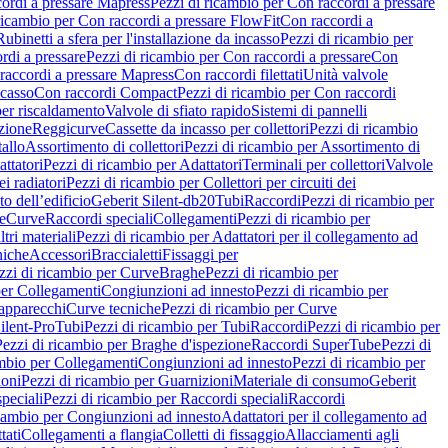
ordi a pressare Mapress
Pezzi di ricambio per Con raccordi a pressare
ricambio per Con raccordi a pressare FlowFit
Con raccordi a
Rubinetti a sfera per l'installazione da incasso
Pezzi di ricambio per
rdi a pressare
Pezzi di ricambio per Con raccordi a pressare
Con
raccordi a pressare Mapress
Con raccordi filettati
Unità valvole
ncasso
Con raccordi Compact
Pezzi di ricambio per Con raccordi
per riscaldamento
Valvole di sfiato rapido
Sistemi di pannelli
azione
Reggicurve
Cassette da incasso per collettori
Pezzi di ricambio
tallo
Assortimento di collettori
Pezzi di ricambio per Assortimento di
ttatori
Pezzi di ricambio per Adattatori
Terminali per collettori
Valvole
ei radiatori
Pezzi di ricambio per Collettori per circuiti dei
o dell’edificio
Geberit Silent-db20
Tubi
Raccordi
Pezzi di ricambio per
e
Curve
Raccordi speciali
Collegamenti
Pezzi di ricambio per
tri materiali
Pezzi di ricambio per Adattatori per il collegamento ad
niche
Accessori
Braccialetti
Fissaggi per
zzi di ricambio per Curve
Braghe
Pezzi di ricambio per
per Collegamenti
Congiunzioni ad innesto
Pezzi di ricambio per
 apparecchi
Curve tecniche
Pezzi di ricambio per Curve
ilent-Pro
Tubi
Pezzi di ricambio per Tubi
Raccordi
Pezzi di ricambio per
Pezzi di ricambio per Braghe d'ispezione
Raccordi SuperTube
Pezzi di
ambio per Collegamenti
Congiunzioni ad innesto
Pezzi di ricambio per
ioni
Pezzi di ricambio per Guarnizioni
Materiale di consumo
Geberit
peciali
Pezzi di ricambio per Raccordi speciali
Raccordi
icambio per Congiunzioni ad innesto
Adattatori per il collegamento ad
tati
Collegamenti a flangia
Colletti di fissaggio
Allacciamenti agli