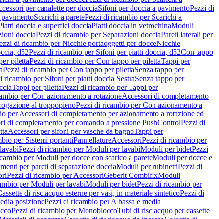
cessori per canalette per doccia
Sifoni per doccia a pavimento
Pezzi di
a pavimento
Scarichi a parete
Pezzi di ricambio per Scarichi a
iatti doccia e superfici doccia
Piatti doccia in vetrochina
Moduli
zioni doccia
Pezzi di ricambio per Separazioni doccia
Pareti laterali per
ezzi di ricambio per Nicchie portaoggetti per docce
Nicchie
occia, d52
Pezzi di ricambio per Sifoni per piatti doccia, d52
Con tappo
er piletta
Pezzi di ricambio per Con tappo per piletta
Tappi per
a
Pezzi di ricambio per Con tappo per piletta
Senza tappo per
i ricambio per Sifoni per piatti doccia Sestra
Senza tappo per
ccia
Tappi per piletta
Pezzi di ricambio per Tappi per
icambio per Con azionamento a rotazione
Accessori di completamento
rogazione al troppopieno
Pezzi di ricambio per Con azionamento a
bio per Accessori di completamento per azionamento a rotazione ed
ri di completamento per comando a pressione PushControl
Pezzi di
tta
Accessori per sifoni per vasche da bagno
Tappi per
mbio per Sistemi portanti
Pannellature
Accessori
Pezzi di ricambio per
lavabi
Pezzi di ricambio per Moduli per lavabi
Moduli per bidet
Pezzi
icambio per Moduli per docce con scarico a parete
Moduli per docce e
menti per pareti di separazione doccia
Moduli per rubinetti
Pezzi di
ori
Pezzi di ricambio per Accessori
Geberit Combifix
Moduli
cambio per Moduli per lavabi
Moduli per bidet
Pezzi di ricambio per
assette di risciacquo esterne per vasi, in materiale sintetico
Pezzi di
edia posizione
Pezzi di ricambio per A bassa e media
cco
Pezzi di ricambio per Monoblocco
Tubi di risciacquo per cassette