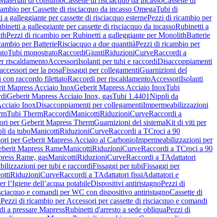
Materiali di consumo
Cassette di risciacquo da incasso
Cassette di
icambio per Cassette di risciacquo da incasso Omega
Tubi di
i a galleggiante per cassette di risciacquo esterne
Pezzi di ricambio per
binetti a galleggiante per cassette di risciacquo da incasso
Rubinetti a
ith
Pezzi di ricambio per Rubinetti a galleggiante per Monolith
Batterie
icambio per Batterie
Risciacquo a due quantità
Pezzi di ricambio per
ato
Tubi monostrato
Raccordi
Giunti
Riduzioni
Curve
Raccordi a
r riscaldamento
Accessori
Isolanti per tubi e raccordi
Disaccoppiamenti
accessori per la posa
Fissaggi per collegamenti
Guarnizioni del
i con raccordo filettato
Raccordi per riscaldamento
Accessori
Isolanti
it Mapress Acciaio Inox
Geberit Mapress Acciaio Inox
Tubi
di
Geberit Mapress Acciaio Inox, gas
Tubi 1.4401
Nippli da
Acciaio Inox
Disaccoppiamenti per collegamenti
Impermeabilizzazioni
rm
Tubi Therm
Raccordi
Manicotti
Riduzioni
Curve
Raccordi a
ori per Geberit Mapress Therm
Guarnizioni del sistema
Kit di viti per
li da tubo
Manicotti
Riduzioni
Curve
Raccordi a T
Croci a 90
ori per Geberit Mapress Acciaio al Carbonio
Impermeabilizzazioni per
berit Mapress Rame
Manicotti
Riduzioni
Curve
Raccordi a T
Croci a 90
press Rame, gas
Manicotti
Riduzioni
Curve
Raccordi a T
Adattatori
ilizzazioni per tubi e raccordi
Fissaggi per tubi
Fissaggi per
otti
Riduzioni
Curve
Raccordi a T
Adattatori fissi
Adattatori e
er l’Igiene dell’acqua potabile
Dispositivi antiristagno
Pezzi di
isciacquo e comandi per WC con dispositivo antiristagno
Cassette di
o
Pezzi di ricambio per Accessori per cassette di risciacquo e comandi
di a pressare Mapress
Rubinetti d'arresto a sede obliqua
Pezzi di