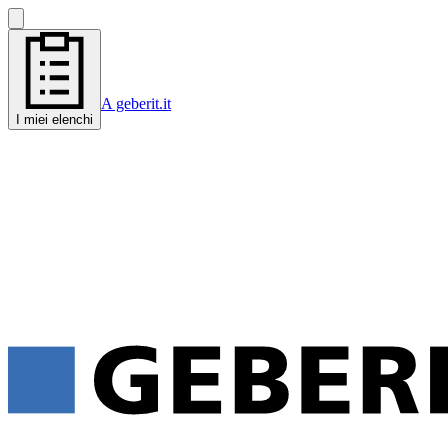
A geberit.it
I miei elenchi