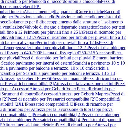
 di ricambio per Manicotti di raccordo
Sifoni a chiocciola
Pezzi di
 di consumo
Geberit PP-
ni ad innesto
Allacciamenti agli apparecchi
Curve tecniche
Raccordi
mbio per Protezione antincendio
Protezione antincendio per sistemi di
nseco
Isolamento per il disaccoppiamento dalla struttura e l'isolamento
i ventilazione
Valvole di ritegno a risparmio energetico
Scarico per tetti
ali fino a 12 l/s
Imbuti per pluviali fino a 25 l/s
Pezzi di ricambio per
pluviali fino a 12 l/s
Pezzi di ricambio per Imbuti per pluviali fino a 12
ti barriera al vapore
Per imbuti per pluviali fino a 12 l/s
Pezzi di
ni d'emergenza
Per imbuti per pluviali fino a 12 l/s
Pezzi di ricambio per
a di fissaggio d40–200
Sistema di fissaggio d250–315
Accessori
Pezzi
per pluviali
Pezzi di ricambio per Imbuti per pluviali
Elementi barriera
 Scarico pavimento per interni ed esterni
Scarichi a pavimento 10 x 10
chi a pavimento per balcone e terrazzo, 10 x 10 cm
Scarichi a
ricambio per Scarichi a pavimento per balconi e terrazzi, 13 x 13
 Attrezzi per Geberit FlowFit
Pressatrici manuali
Pezzi di ricambio per
er Pressatrici compatibilità [2]
Attrezzi per la lavorazione dei tubi
Pezzi
bio per Accessori
Attrezzi per Geberit Volex
Pezzi di ricambio per
i
Strumenti di controllo
Accessori
Attrezzi per Geberit Mapress
Pezzi di
à [2]
Pezzi di ricambio per Pressatrici compatibilità [2]
Compatibilità
atibilità [2XL]
Pressatrici compatibilità [3]
Pezzi di ricambio per
i di ricambio per Attrezzi per la lavorazione di tubi
Tappi prova
i compatibilità [1]
Pressatrici compatibilità [2]
Pezzi di ricambio per
zi di ricambio per Pressatrici compatibilità [4]
Per sistemi di pannelli
PE
Attrezzi per saldatura elettrica
Pezzi di ricambio per Attrezzi per