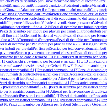
ecniche
Pezzi di ricambio per Curve tecniche
Manicotti di raccordo
Pezzi
ialetti
Canali portanti
Chiusure
Guarnizioni
Protezioni cantiere
Materiali
nti
Giunzioni
Adattatori per il collegamento ad altri materiali
Congiunzio
 acustica e protezione dall'umidità
Protezione antincendio
Pezzi di rica
rico
Protezione acustica
Isolanti per il disaccoppiamento dal rumore intri
midità
Impermeabilizzazione
Valvole di ventilazione per scarico
Valvole d
iali
Imbuti per pluviali fino a 12 l/s
Pezzi di ricambio per Imbuti per pluvi
Pezzi di ricambio per Imbuti per pluviali per canali di gronda
Imbuti per 
ali fino a 25 l/s
Elementi barriera al vapore
Pezzi di ricambio per Elemen
 fino a 25 l/s
Troppopieni d'emergenza
Pezzi di ricambio per Troppopie
Pezzi di ricambio per Per imbuti per pluviali fino a 25 l/s
Fissaggi
Sistem
Per imbuti per pluviali
Per fissaggi
Scarico per tetti convenzionale
Imbuti 
 pavimento
Scarico pavimento per interni ed esterni
Pezzi di ricambio per
pavimento per balcone e terrazzo, 10 x 10 cm
Pezzi di ricambio per Scari
x 13 cm
Scarichi a pavimento per balconi e terrazzi, 13 x 13 cm
Pezzi di 
ete e software
Attrezzi
Attrezzi per Geberit FlowFit
Pezzi di ricambio per
ssatrici compatibilità [1]
Pressatrici compatibilità [2]
Pezzi di ricambio p
one
Strumenti di controllo
Pressatrici con attrezzi
Accessori
Pezzi di ricam
avorazione di tubi
Pezzi di ricambio per Attrezzi per la lavorazione di tub
Pezzi di ricambio per Pressatrici compatibilità [1]
Pressatrici compatibilit
[2]
Pressatrici compatibilità [2XL]
Pezzi di ricambio per Pressatrici comp
o per Pressatrici compatibilità [4]
Attrezzi per la lavorazione di tubi
Pezz
er Pressatrici
Pressatrici compatibilità [1]
Pezzi di ricambio per Pressatric
ambio per Pressatrici compatibilità [2XL]
Pressatrici compatibilità [4]
Pez
rit PE
Pezzi di ricambio per Attrezzi per Geberit Silent-db20 / Geberit 