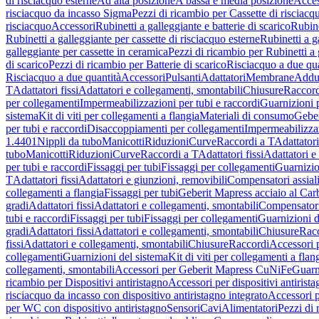
di risciacquo esterne
Ad alta posizione
A bassa e media posizione
Acces
risciacquo da incasso Sigma
Pezzi di ricambio per Cassette di risciac
risciacquo
Accessori
Rubinetti a galleggiante e batterie di scarico
Rubine
Rubinetti a galleggiante per cassette di risciacquo esterne
Rubinetti a g
galleggiante per cassette in ceramica
Pezzi di ricambio per Rubinetti a 
di scarico
Pezzi di ricambio per Batterie di scarico
Risciacquo a due qua
Risciacquo a due quantità
Accessori
Pulsanti
Adattatori
Membrane
Adduz
T
Adattatori fissi
Adattatori e collegamenti, smontabili
Chiusure
Raccord
per collegamenti
Impermeabilizzazioni per tubi e raccordi
Guarnizioni 
sistema
Kit di viti per collegamenti a flangia
Materiali di consumo
Geber
per tubi e raccordi
Disaccoppiamenti per collegamenti
Impermeabilizzaz
1.4401
Nippli da tubo
Manicotti
Riduzioni
Curve
Raccordi a T
Adattatori
tubo
Manicotti
Riduzioni
Curve
Raccordi a T
Adattatori fissi
Adattatori e
per tubi e raccordi
Fissaggi per tubi
Fissaggi per collegamenti
Guarnizio
T
Adattatori fissi
Adattatori e giunzioni, removibili
Compensatori assial
collegamenti a flangia
Fissaggi per tubi
Geberit Mapress acciaio al Car
gradi
Adattatori fissi
Adattatori e collegamenti, smontabili
Compensator
tubi e raccordi
Fissaggi per tubi
Fissaggi per collegamenti
Guarnizioni d
gradi
Adattatori fissi
Adattatori e collegamenti, smontabili
Chiusure
Rac
fissi
Adattatori e collegamenti, smontabili
Chiusure
Raccordi
Accessori 
collegamenti
Guarnizioni del sistema
Kit di viti per collegamenti a flan
collegamenti, smontabili
Accessori per Geberit Mapress CuNiFe
Guarn
ricambio per Dispositivi antiristagno
Accessori per dispositivi antirist
risciacquo da incasso con dispositivo antiristagno integrato
Accessori p
per WC con dispositivo antiristagno
Sensori
Cavi
Alimentatori
Pezzi di 