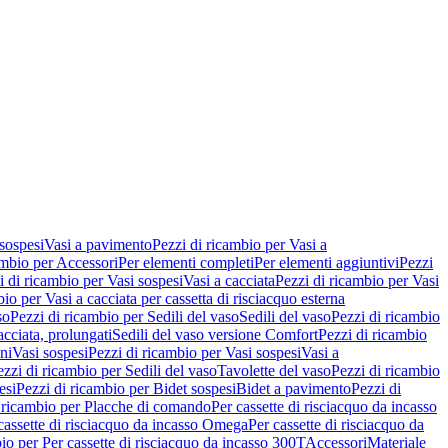
 sospesi
Vasi a pavimento
Pezzi di ricambio per Vasi a
ambio per Accessori
Per elementi completi
Per elementi aggiuntivi
Pezzi
i di ricambio per Vasi sospesi
Vasi a cacciata
Pezzi di ricambio per Vasi
io per Vasi a cacciata per cassetta di risciacquo esterna
so
Pezzi di ricambio per Sedili del vaso
Sedili del vaso
Pezzi di ricambio
acciata, prolungati
Sedili del vaso versione Comfort
Pezzi di ricambio
ni
Vasi sospesi
Pezzi di ricambio per Vasi sospesi
Vasi a
ezzi di ricambio per Sedili del vaso
Tavolette del vaso
Pezzi di ricambio
esi
Pezzi di ricambio per Bidet sospesi
Bidet a pavimento
Pezzi di
 ricambio per Placche di comando
Per cassette di risciacquo da incasso
 cassette di risciacquo da incasso Omega
Per cassette di risciacquo da
io per Per cassette di risciacquo da incasso 300T
Accessori
Materiale