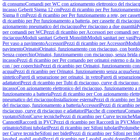
di consumo
Comandi per WC con azionamento elettronico del risciac
incasso Geberit Sigma 12 cm
Pezzi di ricambio per Per funzionamento 
Sigma 8 cm
Pezzi di ricambio per Per funzionamento a rete, per casse
di ricambio per Per funzionamento a batteria, per cassette di risciac
azionamento pneumatico del risciacquo
Per risciacquo a due quantità
P
per comandi per WC
Pezzi di ricambio per Accessori per comandi pe
risciacquo
Moduli sanitari Geberit Monolith
Moduli sanitari per vasi
Pez
Per vaso a pavimento
Accessori
Pezzi di ricambio per Accessori
Moduli 
pavimento
Orinatoi
Orinatoi, funzionamento con risciacquo, con bordo 
Senza coperchio
Orinatoi, funzionamento con risciacquo, senza brida d
incasso
Pezzi di ricambio per Per comando per orinatoi esterno o da i
con / per coperchio
Pezzi di ricambio per Orinatoi, funzionamento con 
acqua
Pezzi di ricambio per Orinatoi, funzionamento senza acqua
Senz
sintetico
Pareti di separazione per orinatoi, in vetro
Pareti di separazion
adattatori
Pezzi di ricambio per Tubi di risciacquo, curve di risciacquo 
incasso
Con azionamento elettronico del risciacquo, funzionamento a r
funzionamento a batteria
Pezzi di ricambio per Con azionamento elettr
pneumatico del risciacquo
Installazione esterna
Pezzi di ricambio per In
del risciacquo, funzionamento a batteria
Accessori
Pezzi di ricambio pe
risciacquo, curve di risciacquo e adattatori
Placche di copertura
Comand
vuotatoi
Sifoni
Curve tecniche
Pezzi di ricambio per Curve tecniche
Man
Cannotti
Raccordi in PVC
Pezzi di ricambio per Raccordi in PVC
Mors
orinatoio
Sifoni tubolari
Pezzi di ricambio per Sifoni tubolari
Prolunghe 
per Curve tecniche
Sifoni per bidet
Pezzi di ricambio per Sifoni per bid
lavabo
Lavabi
Lavabi
Pezzi di ricambio per Lavabi
Lavabi doppi
Pezzi 