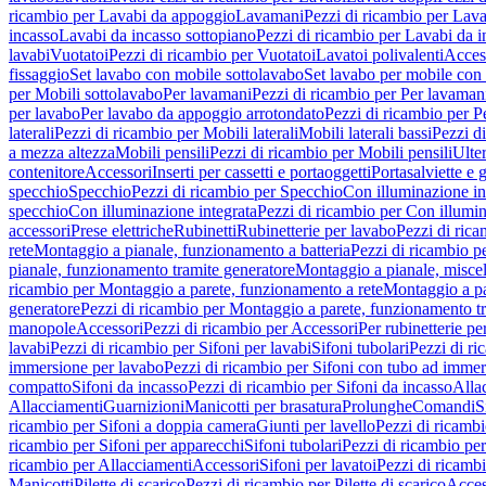
ricambio per Lavabi da appoggio
Lavamani
Pezzi di ricambio per Lav
incasso
Lavabi da incasso sottopiano
Pezzi di ricambio per Lavabi da i
lavabi
Vuotatoi
Pezzi di ricambio per Vuotatoi
Lavatoi polivalenti
Acces
fissaggio
Set lavabo con mobile sottolavabo
Set lavabo per mobile con
per Mobili sottolavabo
Per lavamani
Pezzi di ricambio per Per lavaman
per lavabo
Per lavabo da appoggio arrotondato
Pezzi di ricambio per P
laterali
Pezzi di ricambio per Mobili laterali
Mobili laterali bassi
Pezzi di
a mezza altezza
Mobili pensili
Pezzi di ricambio per Mobili pensili
Ulte
contenitore
Accessori
Inserti per cassetti e portaoggetti
Portasalviette e 
specchio
Specchio
Pezzi di ricambio per Specchio
Con illuminazione in
specchio
Con illuminazione integrata
Pezzi di ricambio per Con illumin
accessori
Prese elettriche
Rubinetti
Rubinetterie per lavabo
Pezzi di rica
rete
Montaggio a pianale, funzionamento a batteria
Pezzi di ricambio p
pianale, funzionamento tramite generatore
Montaggio a pianale, misc
ricambio per Montaggio a parete, funzionamento a rete
Montaggio a pa
generatore
Pezzi di ricambio per Montaggio a parete, funzionamento t
manopole
Accessori
Pezzi di ricambio per Accessori
Per rubinetterie pe
lavabi
Pezzi di ricambio per Sifoni per lavabi
Sifoni tubolari
Pezzi di ri
immersione per lavabo
Pezzi di ricambio per Sifoni con tubo ad immer
compatto
Sifoni da incasso
Pezzi di ricambio per Sifoni da incasso
Alla
Allacciamenti
Guarnizioni
Manicotti per brasatura
Prolunghe
Comandi
S
ricambio per Sifoni a doppia camera
Giunti per lavello
Pezzi di ricambi
ricambio per Sifoni per apparecchi
Sifoni tubolari
Pezzi di ricambio per
ricambio per Allacciamenti
Accessori
Sifoni per lavatoi
Pezzi di ricambi
Manicotti
Pilette di scarico
Pezzi di ricambio per Pilette di scarico
Acces