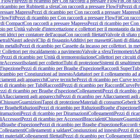
e FlowFit
Pezzi di ricambio per Con raccordi a pressare FlowFit
Con racc
 ricambio per Rubinetti a sfera
Con raccordi a pressare FlowFit
Pezzi di 
pressare Mapress
Pezzi di ricambio per Con raccordi a pressare Mapress
 FlowFit
Pezzi di ricambio per Con raccordi a pressare FlowFit
Con racco
ordi Compact
Con raccordi a pressare Mapress
Pezzi di ricambio per Con 
io per Unità valvole d'intercettazione e collettori per il montaggio da i
ti idrici per contatore dell'acqua
Con raccordi filettati
Valvole di sfiato 
etrali
Nastri adesivi
Clip di fissaggio
Additivi per massetti
Giunti di dilat
 in metallo
Pezzi di ricambio per Cassette da incasso per collettori, in me
r Collettori per riscaldamento a pavimento
Valvole a sfera
Termometri
Ada
e
Pezzi di ricambio per Unità di termoregolazione
Collettori per circuiti d
te
Accessori
Isolanti per collettori
Tubi di protezione
Sistemi di smaltiment
d'ispezione
Pezzi di ricambio per Braghe d'ispezione
Raccordi SuperTub
ricambio per Congiunzioni ad innesto
Adattatori per il collegamento ad al
ciamenti agli apparecchi
Curve tecniche
Pezzi di ricambio per Curve tec
zi di ricambio per Tubi
Raccordi
Pezzi di ricambio per Raccordi
Curve
Pe
zzi di ricambio per Braghe d'ispezione
Collegamenti
Pezzi di ricambio 
li
Allacciamenti agli apparecchi
Pezzi di ricambio per Allacciamenti agli
i
Chiusure
Guarnizioni
Tappi di protezione
Materiali di consumo
Geberit S
per Braghe
Riduzioni
Pezzi di ricambio per Riduzioni
Braghe d'ispezione
iramazioni
Pezzi di ricambio per Diramazioni
Collegamenti
Pezzi di ric
li
Accessori
Pezzi di ricambio per Accessori
Braccialetti
Chiusure
Guarniz
i
Braghe d'ispezione
Pezzi di ricambio per Braghe d'ispezione
Raccordi s
 Collegamenti
Collegamenti a saldare
Congiunzioni ad innesto
Pezzi di r
ri materiali
Collegamenti filettati
Pezzi di ricambio per Collegamenti filet