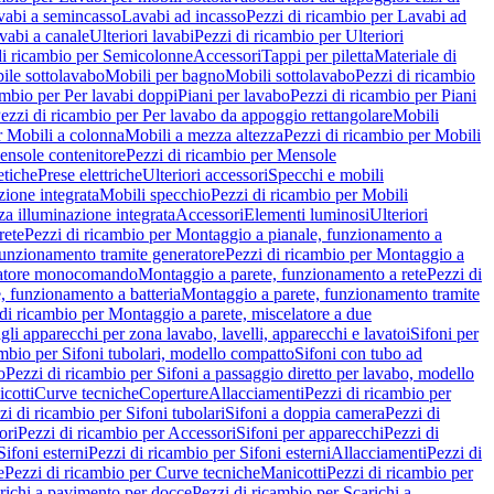
vabi a semincasso
Lavabi ad incasso
Pezzi di ricambio per Lavabi ad
vabi a canale
Ulteriori lavabi
Pezzi di ricambio per Ulteriori
di ricambio per Semicolonne
Accessori
Tappi per piletta
Materiale di
ile sottolavabo
Mobili per bagno
Mobili sottolavabo
Pezzi di ricambio
ambio per Per lavabi doppi
Piani per lavabo
Pezzi di ricambio per Piani
ezzi di ricambio per Per lavabo da appoggio rettangolare
Mobili
r Mobili a colonna
Mobili a mezza altezza
Pezzi di ricambio per Mobili
nsole contenitore
Pezzi di ricambio per Mensole
tiche
Prese elettriche
Ulteriori accessori
Specchi e mobili
zione integrata
Mobili specchio
Pezzi di ricambio per Mobili
za illuminazione integrata
Accessori
Elementi luminosi
Ulteriori
rete
Pezzi di ricambio per Montaggio a pianale, funzionamento a
funzionamento tramite generatore
Pezzi di ricambio per Montaggio a
elatore monocomando
Montaggio a parete, funzionamento a rete
Pezzi di
, funzionamento a batteria
Montaggio a parete, funzionamento tramite
di ricambio per Montaggio a parete, miscelatore a due
gli apparecchi per zona lavabo, lavelli, apparecchi e lavatoi
Sifoni per
ambio per Sifoni tubolari, modello compatto
Sifoni con tubo ad
o
Pezzi di ricambio per Sifoni a passaggio diretto per lavabo, modello
cotti
Curve tecniche
Coperture
Allacciamenti
Pezzi di ricambio per
zi di ricambio per Sifoni tubolari
Sifoni a doppia camera
Pezzi di
ori
Pezzi di ricambio per Accessori
Sifoni per apparecchi
Pezzi di
Sifoni esterni
Pezzi di ricambio per Sifoni esterni
Allacciamenti
Pezzi di
e
Pezzi di ricambio per Curve tecniche
Manicotti
Pezzi di ricambio per
richi a pavimento per docce
Pezzi di ricambio per Scarichi a