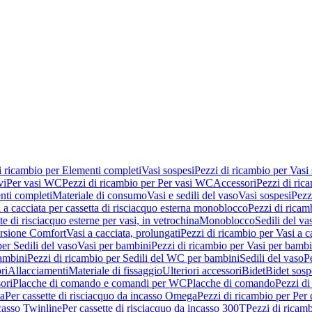
i ricambio per Elementi completi
Vasi sospesi
Pezzi di ricambio per Vasi
vi
Per vasi WC
Pezzi di ricambio per Per vasi WC
Accessori
Pezzi di ric
nti completi
Materiale di consumo
Vasi e sedili del vaso
Vasi sospesi
Pezz
 a cacciata per cassetta di risciacquo esterna monoblocco
Pezzi di ricamb
te di risciacquo esterne per vasi, in vetrochina
Monoblocco
Sedili del va
ersione Comfort
Vasi a cacciata, prolungati
Pezzi di ricambio per Vasi a c
er Sedili del vaso
Vasi per bambini
Pezzi di ricambio per Vasi per bambi
ambini
Pezzi di ricambio per Sedili del WC per bambini
Sedili del vaso
P
ri
Allacciamenti
Materiale di fissaggio
Ulteriori accessori
Bidet
Bidet sosp
ori
Placche di comando e comandi per WC
Placche di comando
Pezzi di
ma
Per cassette di risciacquo da incasso Omega
Pezzi di ricambio per Per
ncasso Twinline
Per cassette di risciacquo da incasso 300T
Pezzi di ricamb