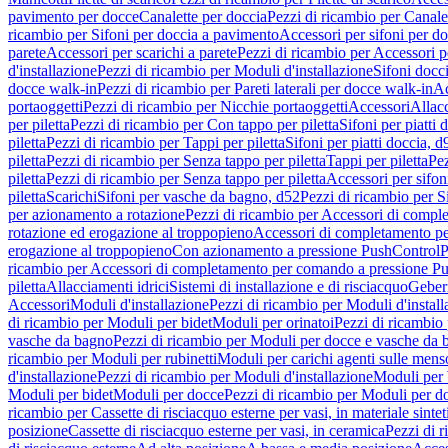
pavimento per docce
Canalette per doccia
Pezzi di ricambio per Canale
ricambio per Sifoni per doccia a pavimento
Accessori per sifoni per d
parete
Accessori per scarichi a parete
Pezzi di ricambio per Accessori pe
d'installazione
Pezzi di ricambio per Moduli d'installazione
Sifoni docci
docce walk-in
Pezzi di ricambio per Pareti laterali per docce walk-in
Ac
portaoggetti
Pezzi di ricambio per Nicchie portaoggetti
Accessori
Allac
per piletta
Pezzi di ricambio per Con tappo per piletta
Sifoni per piatti 
piletta
Pezzi di ricambio per Tappi per piletta
Sifoni per piatti doccia, d
piletta
Pezzi di ricambio per Senza tappo per piletta
Tappi per piletta
Pez
piletta
Pezzi di ricambio per Senza tappo per piletta
Accessori per sifoni
piletta
Scarichi
Sifoni per vasche da bagno, d52
Pezzi di ricambio per S
per azionamento a rotazione
Pezzi di ricambio per Accessori di compl
rotazione ed erogazione al troppopieno
Accessori di completamento pe
erogazione al troppopieno
Con azionamento a pressione PushControl
P
ricambio per Accessori di completamento per comando a pressione P
piletta
Allacciamenti idrici
Sistemi di installazione e di risciacquo
Geber
Accessori
Moduli d'installazione
Pezzi di ricambio per Moduli d'install
di ricambio per Moduli per bidet
Moduli per orinatoi
Pezzi di ricambio 
vasche da bagno
Pezzi di ricambio per Moduli per docce e vasche da
ricambio per Moduli per rubinetti
Moduli per carichi agenti sulle mens
d'installazione
Pezzi di ricambio per Moduli d'installazione
Moduli pe
Moduli per bidet
Moduli per docce
Pezzi di ricambio per Moduli per d
ricambio per Cassette di risciacquo esterne per vasi, in materiale sintet
posizione
Cassette di risciacquo esterne per vasi, in ceramica
Pezzi di r