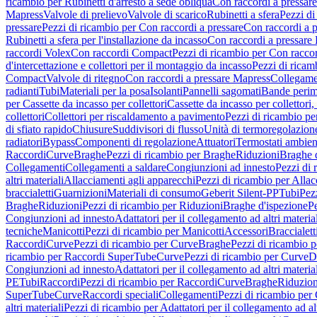
ricambio per Rubinetti d'arresto a sede obliqua
Con raccordi a pressar
Mapress
Valvole di prelievo
Valvole di scarico
Rubinetti a sfera
Pezzi di
pressare
Pezzi di ricambio per Con raccordi a pressare
Con raccordi a 
Rubinetti a sfera per l'installazione da incasso
Con raccordi a pressare
raccordi Volex
Con raccordi Compact
Pezzi di ricambio per Con racc
d'intercettazione e collettori per il montaggio da incasso
Pezzi di ricamb
Compact
Valvole di ritegno
Con raccordi a pressare Mapress
Collegamen
radianti
Tubi
Materiali per la posa
Isolanti
Pannelli sagomati
Bande perim
per Cassette da incasso per collettori
Cassette da incasso per collettori,
collettori
Collettori per riscaldamento a pavimento
Pezzi di ricambio pe
di sfiato rapido
Chiusure
Suddivisori di flusso
Unità di termoregolazion
radiatori
Bypass
Componenti di regolazione
Attuatori
Termostati ambien
Raccordi
Curve
Braghe
Pezzi di ricambio per Braghe
Riduzioni
Braghe 
Collegamenti
Collegamenti a saldare
Congiunzioni ad innesto
Pezzi di 
altri materiali
Allacciamenti agli apparecchi
Pezzi di ricambio per Allac
braccialetti
Guarnizioni
Materiali di consumo
Geberit Silent-PP
Tubi
Pez
Braghe
Riduzioni
Pezzi di ricambio per Riduzioni
Braghe d'ispezione
Pe
Congiunzioni ad innesto
Adattatori per il collegamento ad altri materia
tecniche
Manicotti
Pezzi di ricambio per Manicotti
Accessori
Braccialett
Raccordi
Curve
Pezzi di ricambio per Curve
Braghe
Pezzi di ricambio 
ricambio per Raccordi SuperTube
Curve
Pezzi di ricambio per Curve
D
Congiunzioni ad innesto
Adattatori per il collegamento ad altri materia
PE
Tubi
Raccordi
Pezzi di ricambio per Raccordi
Curve
Braghe
Riduzion
SuperTube
Curve
Raccordi speciali
Collegamenti
Pezzi di ricambio per
altri materiali
Pezzi di ricambio per Adattatori per il collegamento ad alt