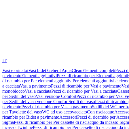
IT
Vasi e orinatoi
Vasi bidet Geberit AquaClean
Elementi completi
Pezzi d
pavimento
Elementi aggiuntivi
Pezzi di ricambio per Elementi aggiunti
di ricambio per Per elementi aggiuntivi
Per elementi aggiuntivi e eleme
a cacciata
Vasi a pavimento
Pezzi di ricambio per Vasi a pavimento
Vasi
monoblocco
Vasi a cacciata
Pezzi di ricambio per Vasi a cacciata
Casset
per Sedili del vaso
Vasi versione Comfort
Pezzi di ricambio per Vasi v
per Sedili del vaso versione Comfort
Sedili del vaso
Pezzi di ricambio p
pavimento
Pezzi di ricambio per Vasi a pavimento
Sedili del WC per b
per Tavolette del vaso
WC ad uso accovacciato
Con risciacquo
Accesso
ricambio per Bidet a pavimento
Accessori
Pezzi di ricambio per Access
Sigma
Pezzi di ricambio per Per cassette di risciacquo da incasso Sig
incasso Twinline
Pezzi di ricambio per Per cassette di risciacquo da i