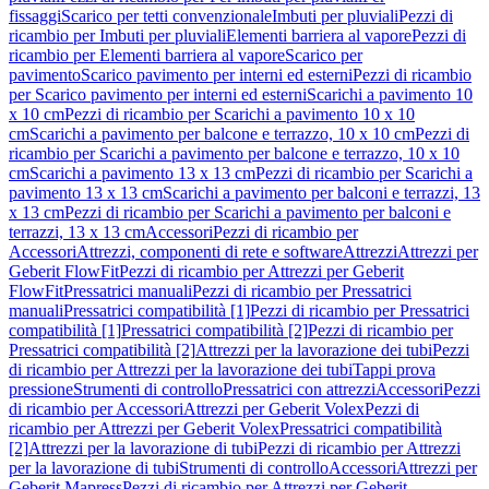
fissaggi
Scarico per tetti convenzionale
Imbuti per pluviali
Pezzi di
ricambio per Imbuti per pluviali
Elementi barriera al vapore
Pezzi di
ricambio per Elementi barriera al vapore
Scarico per
pavimento
Scarico pavimento per interni ed esterni
Pezzi di ricambio
per Scarico pavimento per interni ed esterni
Scarichi a pavimento 10
x 10 cm
Pezzi di ricambio per Scarichi a pavimento 10 x 10
cm
Scarichi a pavimento per balcone e terrazzo, 10 x 10 cm
Pezzi di
ricambio per Scarichi a pavimento per balcone e terrazzo, 10 x 10
cm
Scarichi a pavimento 13 x 13 cm
Pezzi di ricambio per Scarichi a
pavimento 13 x 13 cm
Scarichi a pavimento per balconi e terrazzi, 13
x 13 cm
Pezzi di ricambio per Scarichi a pavimento per balconi e
terrazzi, 13 x 13 cm
Accessori
Pezzi di ricambio per
Accessori
Attrezzi, componenti di rete e software
Attrezzi
Attrezzi per
Geberit FlowFit
Pezzi di ricambio per Attrezzi per Geberit
FlowFit
Pressatrici manuali
Pezzi di ricambio per Pressatrici
manuali
Pressatrici compatibilità [1]
Pezzi di ricambio per Pressatrici
compatibilità [1]
Pressatrici compatibilità [2]
Pezzi di ricambio per
Pressatrici compatibilità [2]
Attrezzi per la lavorazione dei tubi
Pezzi
di ricambio per Attrezzi per la lavorazione dei tubi
Tappi prova
pressione
Strumenti di controllo
Pressatrici con attrezzi
Accessori
Pezzi
di ricambio per Accessori
Attrezzi per Geberit Volex
Pezzi di
ricambio per Attrezzi per Geberit Volex
Pressatrici compatibilità
[2]
Attrezzi per la lavorazione di tubi
Pezzi di ricambio per Attrezzi
per la lavorazione di tubi
Strumenti di controllo
Accessori
Attrezzi per
Geberit Mapress
Pezzi di ricambio per Attrezzi per Geberit