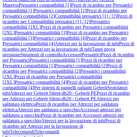
Mapress
Pressatrici compatibilità [1]
Pezzi di ricambio per Pressatrici
compatibilità [1]
Pressatrici compatibilità [2]
Pezzi di ricambio per
Pressatrici compatibilità [2]
Compatibilità pressatrici [1] / [2]
Pezzi di
ricambio per Compatibilità pressatrici [1] / [2]
Pressatrici
compatibilità [2XL]
Pezzi di ricambio per Pressatrici compatibilità
[2XL]
Pressatrici compatibilità [3]
Pezzi di ricambio per Pressatrici
compatibilità [3]
Pressatrici compatibilità [4]
Pezzi di ricambio per
Pressatrici compatibilità [4]
Attrezzi per la lavorazione di tubi
Pezzi di
ricambio per Attrezzi per la lavorazione di tubi
Tappi prova
pressione
Strumenti di controllo
Accessori
Pressatrici
Pezzi di ricambio
per Pressatrici
Pressatrici compatibilità [1]
Pezzi di ricambio per
Pressatrici compatibilità [1]
Pressatrici compatibilità [2]
Pezzi di
ricambio per Pressatrici compatibilità [2]
Pressatrici compatibilità
[2XL]
Pezzi di ricambio per Pressatrici compatibilità
[2XL]
Pressatrici compatibilità [4]
Pezzi di ricambio per Pressatrici
compatibilità [4]
Per sistemi di pannelli radianti Geberit
Srotolatori
tubi
Attrezzi per Geberit Silent-db20 / Geberit PE
Pezzi di ricambio
per Attrezzi per Geberit Silent-db20 / Geberit PE
Attrezzi per
saldatura elettrica
Pezzi di ricambio per Attrezzi per saldatura
elettrica
Attrezzi per saldatura a specchio
Accessori attrezzi per
saldatura a specchio
Pezzi di ricambio per Accessori attrezzi per
saldatura a specchio
Attrezzi per la lavorazione di tubi
Pezzi di
ricambio per Attrezzi per la lavorazione di
tubi
Telecomandi
Telecomandi