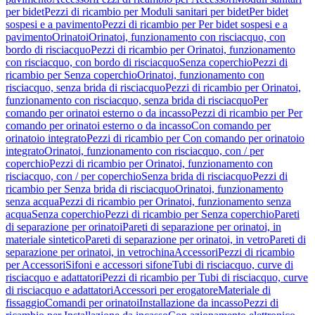
per bidet
Pezzi di ricambio per Moduli sanitari per bidet
Per bidet
sospesi e a pavimento
Pezzi di ricambio per Per bidet sospesi e a
pavimento
Orinatoi
Orinatoi, funzionamento con risciacquo, con
bordo di risciacquo
Pezzi di ricambio per Orinatoi, funzionamento
con risciacquo, con bordo di risciacquo
Senza coperchio
Pezzi di
ricambio per Senza coperchio
Orinatoi, funzionamento con
risciacquo, senza brida di risciacquo
Pezzi di ricambio per Orinatoi,
funzionamento con risciacquo, senza brida di risciacquo
Per
comando per orinatoi esterno o da incasso
Pezzi di ricambio per Per
comando per orinatoi esterno o da incasso
Con comando per
orinatoio integrato
Pezzi di ricambio per Con comando per orinatoio
integrato
Orinatoi, funzionamento con risciacquo, con / per
coperchio
Pezzi di ricambio per Orinatoi, funzionamento con
risciacquo, con / per coperchio
Senza brida di risciacquo
Pezzi di
ricambio per Senza brida di risciacquo
Orinatoi, funzionamento
senza acqua
Pezzi di ricambio per Orinatoi, funzionamento senza
acqua
Senza coperchio
Pezzi di ricambio per Senza coperchio
Pareti
di separazione per orinatoi
Pareti di separazione per orinatoi, in
materiale sintetico
Pareti di separazione per orinatoi, in vetro
Pareti di
separazione per orinatoi, in vetrochina
Accessori
Pezzi di ricambio
per Accessori
Sifoni e accessori sifone
Tubi di risciacquo, curve di
risciacquo e adattatori
Pezzi di ricambio per Tubi di risciacquo, curve
di risciacquo e adattatori
Accessori per erogatore
Materiale di
fissaggio
Comandi per orinatoi
Installazione da incasso
Pezzi di