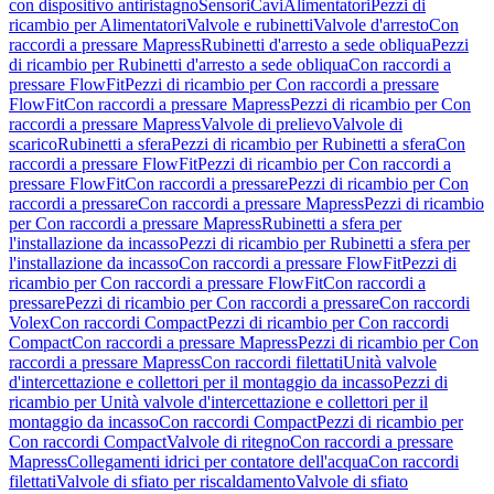
con dispositivo antiristagno
Sensori
Cavi
Alimentatori
Pezzi di
ricambio per Alimentatori
Valvole e rubinetti
Valvole d'arresto
Con
raccordi a pressare Mapress
Rubinetti d'arresto a sede obliqua
Pezzi
di ricambio per Rubinetti d'arresto a sede obliqua
Con raccordi a
pressare FlowFit
Pezzi di ricambio per Con raccordi a pressare
FlowFit
Con raccordi a pressare Mapress
Pezzi di ricambio per Con
raccordi a pressare Mapress
Valvole di prelievo
Valvole di
scarico
Rubinetti a sfera
Pezzi di ricambio per Rubinetti a sfera
Con
raccordi a pressare FlowFit
Pezzi di ricambio per Con raccordi a
pressare FlowFit
Con raccordi a pressare
Pezzi di ricambio per Con
raccordi a pressare
Con raccordi a pressare Mapress
Pezzi di ricambio
per Con raccordi a pressare Mapress
Rubinetti a sfera per
l'installazione da incasso
Pezzi di ricambio per Rubinetti a sfera per
l'installazione da incasso
Con raccordi a pressare FlowFit
Pezzi di
ricambio per Con raccordi a pressare FlowFit
Con raccordi a
pressare
Pezzi di ricambio per Con raccordi a pressare
Con raccordi
Volex
Con raccordi Compact
Pezzi di ricambio per Con raccordi
Compact
Con raccordi a pressare Mapress
Pezzi di ricambio per Con
raccordi a pressare Mapress
Con raccordi filettati
Unità valvole
d'intercettazione e collettori per il montaggio da incasso
Pezzi di
ricambio per Unità valvole d'intercettazione e collettori per il
montaggio da incasso
Con raccordi Compact
Pezzi di ricambio per
Con raccordi Compact
Valvole di ritegno
Con raccordi a pressare
Mapress
Collegamenti idrici per contatore dell'acqua
Con raccordi
filettati
Valvole di sfiato per riscaldamento
Valvole di sfiato