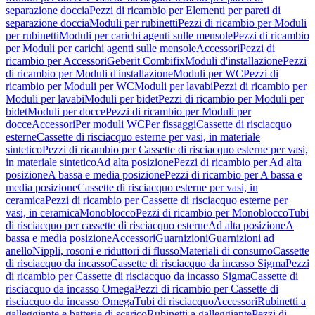
separazione doccia
Pezzi di ricambio per Elementi per pareti di
separazione doccia
Moduli per rubinetti
Pezzi di ricambio per Moduli
per rubinetti
Moduli per carichi agenti sulle mensole
Pezzi di ricambio
per Moduli per carichi agenti sulle mensole
Accessori
Pezzi di
ricambio per Accessori
Geberit Combifix
Moduli d'installazione
Pezzi
di ricambio per Moduli d'installazione
Moduli per WC
Pezzi di
ricambio per Moduli per WC
Moduli per lavabi
Pezzi di ricambio per
Moduli per lavabi
Moduli per bidet
Pezzi di ricambio per Moduli per
bidet
Moduli per docce
Pezzi di ricambio per Moduli per
docce
Accessori
Per moduli WC
Per fissaggi
Cassette di risciacquo
esterne
Cassette di risciacquo esterne per vasi, in materiale
sintetico
Pezzi di ricambio per Cassette di risciacquo esterne per vasi,
in materiale sintetico
Ad alta posizione
Pezzi di ricambio per Ad alta
posizione
A bassa e media posizione
Pezzi di ricambio per A bassa e
media posizione
Cassette di risciacquo esterne per vasi, in
ceramica
Pezzi di ricambio per Cassette di risciacquo esterne per
vasi, in ceramica
Monoblocco
Pezzi di ricambio per Monoblocco
Tubi
di risciacquo per cassette di risciacquo esterne
Ad alta posizione
A
bassa e media posizione
Accessori
Guarnizioni
Guarnizioni ad
anello
Nippli, rosoni e riduttori di flusso
Materiali di consumo
Cassette
di risciacquo da incasso
Cassette di risciacquo da incasso Sigma
Pezzi
di ricambio per Cassette di risciacquo da incasso Sigma
Cassette di
risciacquo da incasso Omega
Pezzi di ricambio per Cassette di
risciacquo da incasso Omega
Tubi di risciacquo
Accessori
Rubinetti a
galleggiante e batterie di scarico
Rubinetti a galleggiante
Pezzi di