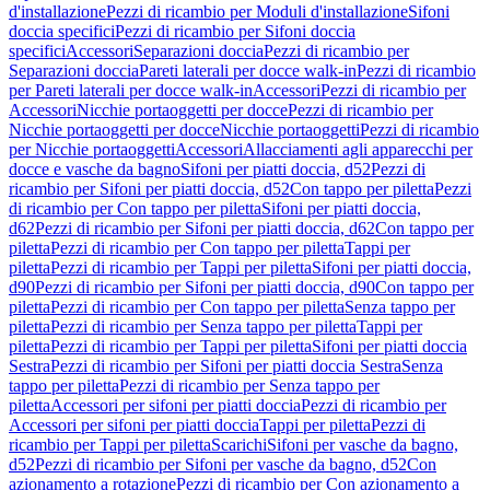
d'installazione
Pezzi di ricambio per Moduli d'installazione
Sifoni
doccia specifici
Pezzi di ricambio per Sifoni doccia
specifici
Accessori
Separazioni doccia
Pezzi di ricambio per
Separazioni doccia
Pareti laterali per docce walk-in
Pezzi di ricambio
per Pareti laterali per docce walk-in
Accessori
Pezzi di ricambio per
Accessori
Nicchie portaoggetti per docce
Pezzi di ricambio per
Nicchie portaoggetti per docce
Nicchie portaoggetti
Pezzi di ricambio
per Nicchie portaoggetti
Accessori
Allacciamenti agli apparecchi per
docce e vasche da bagno
Sifoni per piatti doccia, d52
Pezzi di
ricambio per Sifoni per piatti doccia, d52
Con tappo per piletta
Pezzi
di ricambio per Con tappo per piletta
Sifoni per piatti doccia,
d62
Pezzi di ricambio per Sifoni per piatti doccia, d62
Con tappo per
piletta
Pezzi di ricambio per Con tappo per piletta
Tappi per
piletta
Pezzi di ricambio per Tappi per piletta
Sifoni per piatti doccia,
d90
Pezzi di ricambio per Sifoni per piatti doccia, d90
Con tappo per
piletta
Pezzi di ricambio per Con tappo per piletta
Senza tappo per
piletta
Pezzi di ricambio per Senza tappo per piletta
Tappi per
piletta
Pezzi di ricambio per Tappi per piletta
Sifoni per piatti doccia
Sestra
Pezzi di ricambio per Sifoni per piatti doccia Sestra
Senza
tappo per piletta
Pezzi di ricambio per Senza tappo per
piletta
Accessori per sifoni per piatti doccia
Pezzi di ricambio per
Accessori per sifoni per piatti doccia
Tappi per piletta
Pezzi di
ricambio per Tappi per piletta
Scarichi
Sifoni per vasche da bagno,
d52
Pezzi di ricambio per Sifoni per vasche da bagno, d52
Con
azionamento a rotazione
Pezzi di ricambio per Con azionamento a