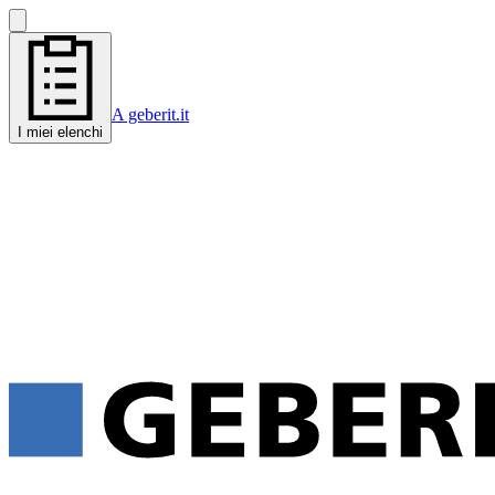
A geberit.it
I miei elenchi