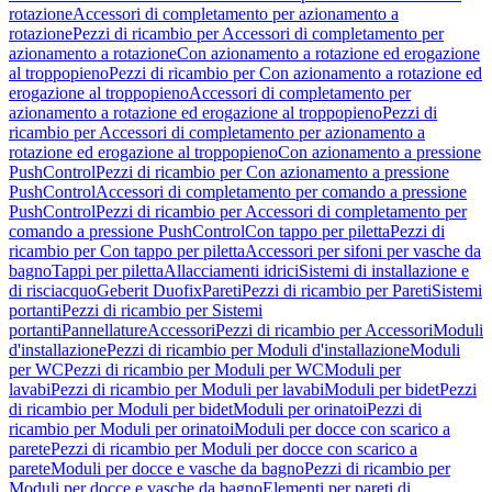
rotazione
Accessori di completamento per azionamento a
rotazione
Pezzi di ricambio per Accessori di completamento per
azionamento a rotazione
Con azionamento a rotazione ed erogazione
al troppopieno
Pezzi di ricambio per Con azionamento a rotazione ed
erogazione al troppopieno
Accessori di completamento per
azionamento a rotazione ed erogazione al troppopieno
Pezzi di
ricambio per Accessori di completamento per azionamento a
rotazione ed erogazione al troppopieno
Con azionamento a pressione
PushControl
Pezzi di ricambio per Con azionamento a pressione
PushControl
Accessori di completamento per comando a pressione
PushControl
Pezzi di ricambio per Accessori di completamento per
comando a pressione PushControl
Con tappo per piletta
Pezzi di
ricambio per Con tappo per piletta
Accessori per sifoni per vasche da
bagno
Tappi per piletta
Allacciamenti idrici
Sistemi di installazione e
di risciacquo
Geberit Duofix
Pareti
Pezzi di ricambio per Pareti
Sistemi
portanti
Pezzi di ricambio per Sistemi
portanti
Pannellature
Accessori
Pezzi di ricambio per Accessori
Moduli
d'installazione
Pezzi di ricambio per Moduli d'installazione
Moduli
per WC
Pezzi di ricambio per Moduli per WC
Moduli per
lavabi
Pezzi di ricambio per Moduli per lavabi
Moduli per bidet
Pezzi
di ricambio per Moduli per bidet
Moduli per orinatoi
Pezzi di
ricambio per Moduli per orinatoi
Moduli per docce con scarico a
parete
Pezzi di ricambio per Moduli per docce con scarico a
parete
Moduli per docce e vasche da bagno
Pezzi di ricambio per
Moduli per docce e vasche da bagno
Elementi per pareti di