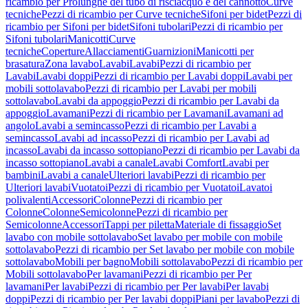
ricambio per Prolunghe del tubo di risciacquo e del cannotto
Curve
tecniche
Pezzi di ricambio per Curve tecniche
Sifoni per bidet
Pezzi di
ricambio per Sifoni per bidet
Sifoni tubolari
Pezzi di ricambio per
Sifoni tubolari
Manicotti
Curve
tecniche
Coperture
Allacciamenti
Guarnizioni
Manicotti per
brasatura
Zona lavabo
Lavabi
Lavabi
Pezzi di ricambio per
Lavabi
Lavabi doppi
Pezzi di ricambio per Lavabi doppi
Lavabi per
mobili sottolavabo
Pezzi di ricambio per Lavabi per mobili
sottolavabo
Lavabi da appoggio
Pezzi di ricambio per Lavabi da
appoggio
Lavamani
Pezzi di ricambio per Lavamani
Lavamani ad
angolo
Lavabi a semincasso
Pezzi di ricambio per Lavabi a
semincasso
Lavabi ad incasso
Pezzi di ricambio per Lavabi ad
incasso
Lavabi da incasso sottopiano
Pezzi di ricambio per Lavabi da
incasso sottopiano
Lavabi a canale
Lavabi Comfort
Lavabi per
bambini
Lavabi a canale
Ulteriori lavabi
Pezzi di ricambio per
Ulteriori lavabi
Vuotatoi
Pezzi di ricambio per Vuotatoi
Lavatoi
polivalenti
Accessori
Colonne
Pezzi di ricambio per
Colonne
Colonne
Semicolonne
Pezzi di ricambio per
Semicolonne
Accessori
Tappi per piletta
Materiale di fissaggio
Set
lavabo con mobile sottolavabo
Set lavabo per mobile con mobile
sottolavabo
Pezzi di ricambio per Set lavabo per mobile con mobile
sottolavabo
Mobili per bagno
Mobili sottolavabo
Pezzi di ricambio per
Mobili sottolavabo
Per lavamani
Pezzi di ricambio per Per
lavamani
Per lavabi
Pezzi di ricambio per Per lavabi
Per lavabi
doppi
Pezzi di ricambio per Per lavabi doppi
Piani per lavabo
Pezzi di