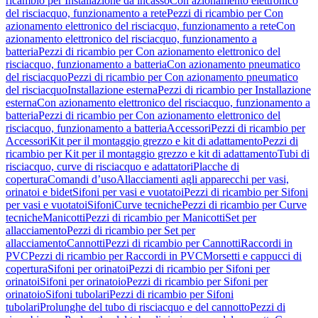
ricambio per Installazione da incasso
Con azionamento elettronico
del risciacquo, funzionamento a rete
Pezzi di ricambio per Con
azionamento elettronico del risciacquo, funzionamento a rete
Con
azionamento elettronico del risciacquo, funzionamento a
batteria
Pezzi di ricambio per Con azionamento elettronico del
risciacquo, funzionamento a batteria
Con azionamento pneumatico
del risciacquo
Pezzi di ricambio per Con azionamento pneumatico
del risciacquo
Installazione esterna
Pezzi di ricambio per Installazione
esterna
Con azionamento elettronico del risciacquo, funzionamento a
batteria
Pezzi di ricambio per Con azionamento elettronico del
risciacquo, funzionamento a batteria
Accessori
Pezzi di ricambio per
Accessori
Kit per il montaggio grezzo e kit di adattamento
Pezzi di
ricambio per Kit per il montaggio grezzo e kit di adattamento
Tubi di
risciacquo, curve di risciacquo e adattatori
Placche di
copertura
Comandi d’uso
Allacciamenti agli apparecchi per vasi,
orinatoi e bidet
Sifoni per vasi e vuotatoi
Pezzi di ricambio per Sifoni
per vasi e vuotatoi
Sifoni
Curve tecniche
Pezzi di ricambio per Curve
tecniche
Manicotti
Pezzi di ricambio per Manicotti
Set per
allacciamento
Pezzi di ricambio per Set per
allacciamento
Cannotti
Pezzi di ricambio per Cannotti
Raccordi in
PVC
Pezzi di ricambio per Raccordi in PVC
Morsetti e cappucci di
copertura
Sifoni per orinatoi
Pezzi di ricambio per Sifoni per
orinatoi
Sifoni per orinatoio
Pezzi di ricambio per Sifoni per
orinatoio
Sifoni tubolari
Pezzi di ricambio per Sifoni
tubolari
Prolunghe del tubo di risciacquo e del cannotto
Pezzi di