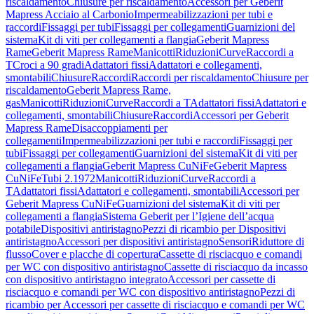
riscaldamento
Chiusure per riscaldamento
Accessori per Geberit
Mapress Acciaio al Carbonio
Impermeabilizzazioni per tubi e
raccordi
Fissaggi per tubi
Fissaggi per collegamenti
Guarnizioni del
sistema
Kit di viti per collegamenti a flangia
Geberit Mapress
Rame
Geberit Mapress Rame
Manicotti
Riduzioni
Curve
Raccordi a
T
Croci a 90 gradi
Adattatori fissi
Adattatori e collegamenti,
smontabili
Chiusure
Raccordi
Raccordi per riscaldamento
Chiusure per
riscaldamento
Geberit Mapress Rame,
gas
Manicotti
Riduzioni
Curve
Raccordi a T
Adattatori fissi
Adattatori e
collegamenti, smontabili
Chiusure
Raccordi
Accessori per Geberit
Mapress Rame
Disaccoppiamenti per
collegamenti
Impermeabilizzazioni per tubi e raccordi
Fissaggi per
tubi
Fissaggi per collegamenti
Guarnizioni del sistema
Kit di viti per
collegamenti a flangia
Geberit Mapress CuNiFe
Geberit Mapress
CuNiFe
Tubi 2.1972
Manicotti
Riduzioni
Curve
Raccordi a
T
Adattatori fissi
Adattatori e collegamenti, smontabili
Accessori per
Geberit Mapress CuNiFe
Guarnizioni del sistema
Kit di viti per
collegamenti a flangia
Sistema Geberit per l’Igiene dell’acqua
potabile
Dispositivi antiristagno
Pezzi di ricambio per Dispositivi
antiristagno
Accessori per dispositivi antiristagno
Sensori
Riduttore di
flusso
Cover e placche di copertura
Cassette di risciacquo e comandi
per WC con dispositivo antiristagno
Cassette di risciacquo da incasso
con dispositivo antiristagno integrato
Accessori per cassette di
risciacquo e comandi per WC con dispositivo antiristagno
Pezzi di
ricambio per Accessori per cassette di risciacquo e comandi per WC