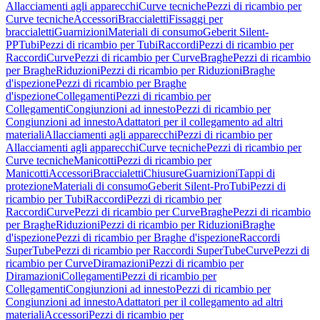
Allacciamenti agli apparecchi
Curve tecniche
Pezzi di ricambio per
Curve tecniche
Accessori
Braccialetti
Fissaggi per
braccialetti
Guarnizioni
Materiali di consumo
Geberit Silent-
PP
Tubi
Pezzi di ricambio per Tubi
Raccordi
Pezzi di ricambio per
Raccordi
Curve
Pezzi di ricambio per Curve
Braghe
Pezzi di ricambio
per Braghe
Riduzioni
Pezzi di ricambio per Riduzioni
Braghe
d'ispezione
Pezzi di ricambio per Braghe
d'ispezione
Collegamenti
Pezzi di ricambio per
Collegamenti
Congiunzioni ad innesto
Pezzi di ricambio per
Congiunzioni ad innesto
Adattatori per il collegamento ad altri
materiali
Allacciamenti agli apparecchi
Pezzi di ricambio per
Allacciamenti agli apparecchi
Curve tecniche
Pezzi di ricambio per
Curve tecniche
Manicotti
Pezzi di ricambio per
Manicotti
Accessori
Braccialetti
Chiusure
Guarnizioni
Tappi di
protezione
Materiali di consumo
Geberit Silent-Pro
Tubi
Pezzi di
ricambio per Tubi
Raccordi
Pezzi di ricambio per
Raccordi
Curve
Pezzi di ricambio per Curve
Braghe
Pezzi di ricambio
per Braghe
Riduzioni
Pezzi di ricambio per Riduzioni
Braghe
d'ispezione
Pezzi di ricambio per Braghe d'ispezione
Raccordi
SuperTube
Pezzi di ricambio per Raccordi SuperTube
Curve
Pezzi di
ricambio per Curve
Diramazioni
Pezzi di ricambio per
Diramazioni
Collegamenti
Pezzi di ricambio per
Collegamenti
Congiunzioni ad innesto
Pezzi di ricambio per
Congiunzioni ad innesto
Adattatori per il collegamento ad altri
materiali
Accessori
Pezzi di ricambio per