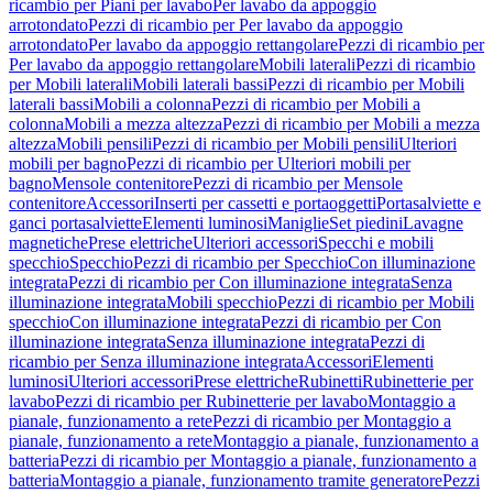
ricambio per Piani per lavabo
Per lavabo da appoggio
arrotondato
Pezzi di ricambio per Per lavabo da appoggio
arrotondato
Per lavabo da appoggio rettangolare
Pezzi di ricambio per
Per lavabo da appoggio rettangolare
Mobili laterali
Pezzi di ricambio
per Mobili laterali
Mobili laterali bassi
Pezzi di ricambio per Mobili
laterali bassi
Mobili a colonna
Pezzi di ricambio per Mobili a
colonna
Mobili a mezza altezza
Pezzi di ricambio per Mobili a mezza
altezza
Mobili pensili
Pezzi di ricambio per Mobili pensili
Ulteriori
mobili per bagno
Pezzi di ricambio per Ulteriori mobili per
bagno
Mensole contenitore
Pezzi di ricambio per Mensole
contenitore
Accessori
Inserti per cassetti e portaoggetti
Portasalviette e
ganci portasalviette
Elementi luminosi
Maniglie
Set piedini
Lavagne
magnetiche
Prese elettriche
Ulteriori accessori
Specchi e mobili
specchio
Specchio
Pezzi di ricambio per Specchio
Con illuminazione
integrata
Pezzi di ricambio per Con illuminazione integrata
Senza
illuminazione integrata
Mobili specchio
Pezzi di ricambio per Mobili
specchio
Con illuminazione integrata
Pezzi di ricambio per Con
illuminazione integrata
Senza illuminazione integrata
Pezzi di
ricambio per Senza illuminazione integrata
Accessori
Elementi
luminosi
Ulteriori accessori
Prese elettriche
Rubinetti
Rubinetterie per
lavabo
Pezzi di ricambio per Rubinetterie per lavabo
Montaggio a
pianale, funzionamento a rete
Pezzi di ricambio per Montaggio a
pianale, funzionamento a rete
Montaggio a pianale, funzionamento a
batteria
Pezzi di ricambio per Montaggio a pianale, funzionamento a
batteria
Montaggio a pianale, funzionamento tramite generatore
Pezzi