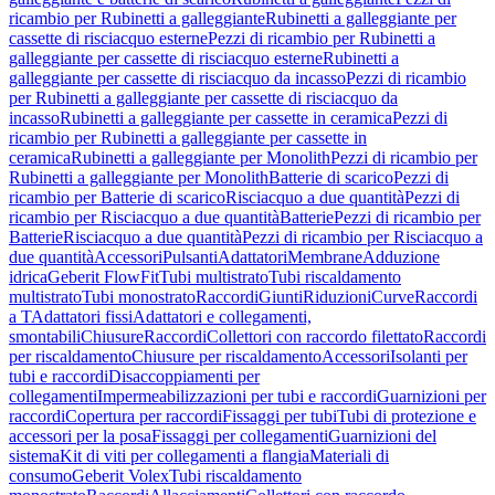
ricambio per Rubinetti a galleggiante
Rubinetti a galleggiante per
cassette di risciacquo esterne
Pezzi di ricambio per Rubinetti a
galleggiante per cassette di risciacquo esterne
Rubinetti a
galleggiante per cassette di risciacquo da incasso
Pezzi di ricambio
per Rubinetti a galleggiante per cassette di risciacquo da
incasso
Rubinetti a galleggiante per cassette in ceramica
Pezzi di
ricambio per Rubinetti a galleggiante per cassette in
ceramica
Rubinetti a galleggiante per Monolith
Pezzi di ricambio per
Rubinetti a galleggiante per Monolith
Batterie di scarico
Pezzi di
ricambio per Batterie di scarico
Risciacquo a due quantità
Pezzi di
ricambio per Risciacquo a due quantità
Batterie
Pezzi di ricambio per
Batterie
Risciacquo a due quantità
Pezzi di ricambio per Risciacquo a
due quantità
Accessori
Pulsanti
Adattatori
Membrane
Adduzione
idrica
Geberit FlowFit
Tubi multistrato
Tubi riscaldamento
multistrato
Tubi monostrato
Raccordi
Giunti
Riduzioni
Curve
Raccordi
a T
Adattatori fissi
Adattatori e collegamenti,
smontabili
Chiusure
Raccordi
Collettori con raccordo filettato
Raccordi
per riscaldamento
Chiusure per riscaldamento
Accessori
Isolanti per
tubi e raccordi
Disaccoppiamenti per
collegamenti
Impermeabilizzazioni per tubi e raccordi
Guarnizioni per
raccordi
Copertura per raccordi
Fissaggi per tubi
Tubi di protezione e
accessori per la posa
Fissaggi per collegamenti
Guarnizioni del
sistema
Kit di viti per collegamenti a flangia
Materiali di
consumo
Geberit Volex
Tubi riscaldamento