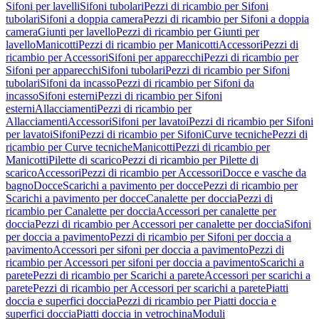
Sifoni per lavelli
Sifoni tubolari
Pezzi di ricambio per Sifoni
tubolari
Sifoni a doppia camera
Pezzi di ricambio per Sifoni a doppia
camera
Giunti per lavello
Pezzi di ricambio per Giunti per
lavello
Manicotti
Pezzi di ricambio per Manicotti
Accessori
Pezzi di
ricambio per Accessori
Sifoni per apparecchi
Pezzi di ricambio per
Sifoni per apparecchi
Sifoni tubolari
Pezzi di ricambio per Sifoni
tubolari
Sifoni da incasso
Pezzi di ricambio per Sifoni da
incasso
Sifoni esterni
Pezzi di ricambio per Sifoni
esterni
Allacciamenti
Pezzi di ricambio per
Allacciamenti
Accessori
Sifoni per lavatoi
Pezzi di ricambio per Sifoni
per lavatoi
Sifoni
Pezzi di ricambio per Sifoni
Curve tecniche
Pezzi di
ricambio per Curve tecniche
Manicotti
Pezzi di ricambio per
Manicotti
Pilette di scarico
Pezzi di ricambio per Pilette di
scarico
Accessori
Pezzi di ricambio per Accessori
Docce e vasche da
bagno
Docce
Scarichi a pavimento per docce
Pezzi di ricambio per
Scarichi a pavimento per docce
Canalette per doccia
Pezzi di
ricambio per Canalette per doccia
Accessori per canalette per
doccia
Pezzi di ricambio per Accessori per canalette per doccia
Sifoni
per doccia a pavimento
Pezzi di ricambio per Sifoni per doccia a
pavimento
Accessori per sifoni per doccia a pavimento
Pezzi di
ricambio per Accessori per sifoni per doccia a pavimento
Scarichi a
parete
Pezzi di ricambio per Scarichi a parete
Accessori per scarichi a
parete
Pezzi di ricambio per Accessori per scarichi a parete
Piatti
doccia e superfici doccia
Pezzi di ricambio per Piatti doccia e
superfici doccia
Piatti doccia in vetrochina
Moduli