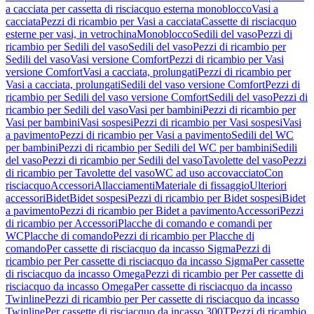
a cacciata per cassetta di risciacquo esterna monoblocco
Vasi a
cacciata
Pezzi di ricambio per Vasi a cacciata
Cassette di risciacquo
esterne per vasi, in vetrochina
Monoblocco
Sedili del vaso
Pezzi di
ricambio per Sedili del vaso
Sedili del vaso
Pezzi di ricambio per
Sedili del vaso
Vasi versione Comfort
Pezzi di ricambio per Vasi
versione Comfort
Vasi a cacciata, prolungati
Pezzi di ricambio per
Vasi a cacciata, prolungati
Sedili del vaso versione Comfort
Pezzi di
ricambio per Sedili del vaso versione Comfort
Sedili del vaso
Pezzi di
ricambio per Sedili del vaso
Vasi per bambini
Pezzi di ricambio per
Vasi per bambini
Vasi sospesi
Pezzi di ricambio per Vasi sospesi
Vasi
a pavimento
Pezzi di ricambio per Vasi a pavimento
Sedili del WC
per bambini
Pezzi di ricambio per Sedili del WC per bambini
Sedili
del vaso
Pezzi di ricambio per Sedili del vaso
Tavolette del vaso
Pezzi
di ricambio per Tavolette del vaso
WC ad uso accovacciato
Con
risciacquo
Accessori
Allacciamenti
Materiale di fissaggio
Ulteriori
accessori
Bidet
Bidet sospesi
Pezzi di ricambio per Bidet sospesi
Bidet
a pavimento
Pezzi di ricambio per Bidet a pavimento
Accessori
Pezzi
di ricambio per Accessori
Placche di comando e comandi per
WC
Placche di comando
Pezzi di ricambio per Placche di
comando
Per cassette di risciacquo da incasso Sigma
Pezzi di
ricambio per Per cassette di risciacquo da incasso Sigma
Per cassette
di risciacquo da incasso Omega
Pezzi di ricambio per Per cassette di
risciacquo da incasso Omega
Per cassette di risciacquo da incasso
Twinline
Pezzi di ricambio per Per cassette di risciacquo da incasso
Twinline
Per cassette di risciacquo da incasso 300T
Pezzi di ricambio