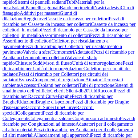
rapido
Sistemi di pannelli radianti
Tubi
Materiali per la
posa
Isolanti
Pannelli sagomati
Bande perimetrali
Nastri adesivi
Clip di
fissaggio
Additivi per massetti
Giunti di
dilatazione
Reggicurve
Cassette da incasso per collettori
Pezzi di
ricambio per Cassette da incasso per collettori
Cassette da incasso per
collettori, in metallo
Pezzi di ricambio per Cassette da incasso per
collettori, in metallo
Assortimento di collettori
Pezzi di ricambio per
Assortimento di collettori
Collettori per riscaldamento a
pavimento
Pezzi di ricambio per Collettori per riscaldamento a
pavimento
Valvole a sfera
Termometri
Adattatori
Pezzi di ricambio per
Adattatori
Terminali per collettori
Valvole di sfiato
rapido
Chiusure
Suddivisori di flusso
Unità di termoregolazione
Pezzi
di ricambio per Unità di termoregolazione
Collettori per circuiti dei
radiatori
Pezzi di ricambio per Collettori per circuiti dei
radiatori
Bypass
Componenti di regolazione
Attuatori
Termostati
ambiente
Accessori
Isolanti per collettori
Tubi di protezione
Sistemi di
smaltimento dell’edificio
Geberit Silent-db20
Tubi
Raccordi
Pezzi di
ricambio per Raccordi
Curve
Braghe
Pezzi di ricambio per
Braghe
Riduzioni
Braghe d'ispezione
Pezzi di ricambio per Braghe
d'ispezione
Raccordi SuperTube
Curve
Raccordi
speciali
Collegamenti
Pezzi di ricambio per
Collegamenti
Collegamenti a saldare
Congiunzioni ad innesto
Pezzi di
ricambio per Congiunzioni ad innesto
Adattatori per il collegamento
ad altri materiali
Pezzi di ricambio per Adattatori per il collegamento
ad altri materiali
Allacciamenti agli apparecchi
Pezzi di ricambio per