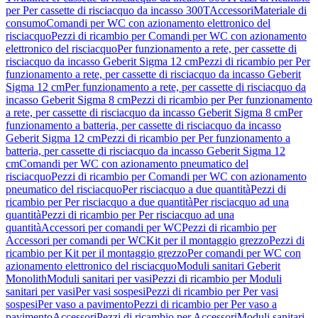
per Per cassette di risciacquo da incasso 300T
Accessori
Materiale di
consumo
Comandi per WC con azionamento elettronico del
risciacquo
Pezzi di ricambio per Comandi per WC con azionamento
elettronico del risciacquo
Per funzionamento a rete, per cassette di
risciacquo da incasso Geberit Sigma 12 cm
Pezzi di ricambio per Per
funzionamento a rete, per cassette di risciacquo da incasso Geberit
Sigma 12 cm
Per funzionamento a rete, per cassette di risciacquo da
incasso Geberit Sigma 8 cm
Pezzi di ricambio per Per funzionamento
a rete, per cassette di risciacquo da incasso Geberit Sigma 8 cm
Per
funzionamento a batteria, per cassette di risciacquo da incasso
Geberit Sigma 12 cm
Pezzi di ricambio per Per funzionamento a
batteria, per cassette di risciacquo da incasso Geberit Sigma 12
cm
Comandi per WC con azionamento pneumatico del
risciacquo
Pezzi di ricambio per Comandi per WC con azionamento
pneumatico del risciacquo
Per risciacquo a due quantità
Pezzi di
ricambio per Per risciacquo a due quantità
Per risciacquo ad una
quantità
Pezzi di ricambio per Per risciacquo ad una
quantità
Accessori per comandi per WC
Pezzi di ricambio per
Accessori per comandi per WC
Kit per il montaggio grezzo
Pezzi di
ricambio per Kit per il montaggio grezzo
Per comandi per WC con
azionamento elettronico del risciacquo
Moduli sanitari Geberit
Monolith
Moduli sanitari per vasi
Pezzi di ricambio per Moduli
sanitari per vasi
Per vasi sospesi
Pezzi di ricambio per Per vasi
sospesi
Per vaso a pavimento
Pezzi di ricambio per Per vaso a
pavimento
Accessori
Pezzi di ricambio per Accessori
Moduli sanitari