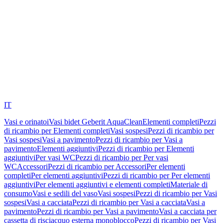
IT
Vasi e orinatoi
Vasi bidet Geberit AquaClean
Elementi completi
Pezzi
di ricambio per Elementi completi
Vasi sospesi
Pezzi di ricambio per
Vasi sospesi
Vasi a pavimento
Pezzi di ricambio per Vasi a
pavimento
Elementi aggiuntivi
Pezzi di ricambio per Elementi
aggiuntivi
Per vasi WC
Pezzi di ricambio per Per vasi
WC
Accessori
Pezzi di ricambio per Accessori
Per elementi
completi
Per elementi aggiuntivi
Pezzi di ricambio per Per elementi
aggiuntivi
Per elementi aggiuntivi e elementi completi
Materiale di
consumo
Vasi e sedili del vaso
Vasi sospesi
Pezzi di ricambio per Vasi
sospesi
Vasi a cacciata
Pezzi di ricambio per Vasi a cacciata
Vasi a
pavimento
Pezzi di ricambio per Vasi a pavimento
Vasi a cacciata per
cassetta di risciacquo esterna monoblocco
Pezzi di ricambio per Vasi