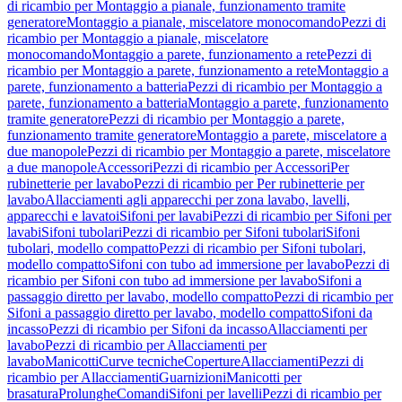
di ricambio per Montaggio a pianale, funzionamento tramite
generatore
Montaggio a pianale, miscelatore monocomando
Pezzi di
ricambio per Montaggio a pianale, miscelatore
monocomando
Montaggio a parete, funzionamento a rete
Pezzi di
ricambio per Montaggio a parete, funzionamento a rete
Montaggio a
parete, funzionamento a batteria
Pezzi di ricambio per Montaggio a
parete, funzionamento a batteria
Montaggio a parete, funzionamento
tramite generatore
Pezzi di ricambio per Montaggio a parete,
funzionamento tramite generatore
Montaggio a parete, miscelatore a
due manopole
Pezzi di ricambio per Montaggio a parete, miscelatore
a due manopole
Accessori
Pezzi di ricambio per Accessori
Per
rubinetterie per lavabo
Pezzi di ricambio per Per rubinetterie per
lavabo
Allacciamenti agli apparecchi per zona lavabo, lavelli,
apparecchi e lavatoi
Sifoni per lavabi
Pezzi di ricambio per Sifoni per
lavabi
Sifoni tubolari
Pezzi di ricambio per Sifoni tubolari
Sifoni
tubolari, modello compatto
Pezzi di ricambio per Sifoni tubolari,
modello compatto
Sifoni con tubo ad immersione per lavabo
Pezzi di
ricambio per Sifoni con tubo ad immersione per lavabo
Sifoni a
passaggio diretto per lavabo, modello compatto
Pezzi di ricambio per
Sifoni a passaggio diretto per lavabo, modello compatto
Sifoni da
incasso
Pezzi di ricambio per Sifoni da incasso
Allacciamenti per
lavabo
Pezzi di ricambio per Allacciamenti per
lavabo
Manicotti
Curve tecniche
Coperture
Allacciamenti
Pezzi di
ricambio per Allacciamenti
Guarnizioni
Manicotti per
brasatura
Prolunghe
Comandi
Sifoni per lavelli
Pezzi di ricambio per