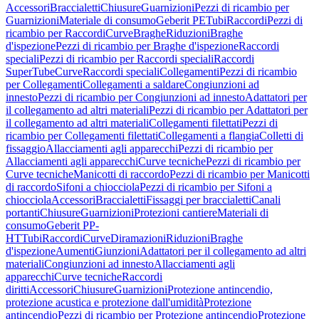
Accessori
Braccialetti
Chiusure
Guarnizioni
Pezzi di ricambio per
Guarnizioni
Materiale di consumo
Geberit PE
Tubi
Raccordi
Pezzi di
ricambio per Raccordi
Curve
Braghe
Riduzioni
Braghe
d'ispezione
Pezzi di ricambio per Braghe d'ispezione
Raccordi
speciali
Pezzi di ricambio per Raccordi speciali
Raccordi
SuperTube
Curve
Raccordi speciali
Collegamenti
Pezzi di ricambio
per Collegamenti
Collegamenti a saldare
Congiunzioni ad
innesto
Pezzi di ricambio per Congiunzioni ad innesto
Adattatori per
il collegamento ad altri materiali
Pezzi di ricambio per Adattatori per
il collegamento ad altri materiali
Collegamenti filettati
Pezzi di
ricambio per Collegamenti filettati
Collegamenti a flangia
Colletti di
fissaggio
Allacciamenti agli apparecchi
Pezzi di ricambio per
Allacciamenti agli apparecchi
Curve tecniche
Pezzi di ricambio per
Curve tecniche
Manicotti di raccordo
Pezzi di ricambio per Manicotti
di raccordo
Sifoni a chiocciola
Pezzi di ricambio per Sifoni a
chiocciola
Accessori
Braccialetti
Fissaggi per braccialetti
Canali
portanti
Chiusure
Guarnizioni
Protezioni cantiere
Materiali di
consumo
Geberit PP-
HT
Tubi
Raccordi
Curve
Diramazioni
Riduzioni
Braghe
d'ispezione
Aumenti
Giunzioni
Adattatori per il collegamento ad altri
materiali
Congiunzioni ad innesto
Allacciamenti agli
apparecchi
Curve tecniche
Raccordi
diritti
Accessori
Chiusure
Guarnizioni
Protezione antincendio,
protezione acustica e protezione dall'umidità
Protezione
antincendio
Pezzi di ricambio per Protezione antincendio
Protezione