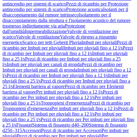
antincendio per sistemi di scarico
Pezzi di ricambio per Protezione
antincendio per sistemi di scarico
Protezione acustica
Isolanti per il
disaccoppiamento dal rumore intrinseco
Isolamento per il
disaccoppiamento dalla struttura e l'isolamento acustico del rumore
trasmesso indirettamente via aria
Protezione
dall'umidità
Impermeabilizzazione
Valvole di ventilazione per
scarico
Valvole di ventilazione
Valvole di ritegno a risparmio
energetico
Scarico per tetti Geberit Pluvia
Imbuti per pluviali
Pezzi di
ricambio per Imbuti per pluviali
Imbuti per pluviali fino a 12 l/s
Pezzi
di ricambio per Imbuti per pluviali fino a 12 l/s
Imbuti per pluviali
fino a 25 l/s
Pezzi di ricambio per Imbuti per pluviali fino a 25
l/s
Imbuti per pluviali per canali di gronda
Pezzi di ricambio per
Imbuti per pluviali per canali di gronda
Imbuti per pluviali fino a 12
l/s
Pezzi di ricambio per Imbuti per pluviali fino a 12 l/s
Imbuti per
pluviali fino a 25 l/s
Pezzi di ricambio per Imbuti per pluviali fino a
25 l/s
Elementi barriera al vapore
Pezzi di ricambio per Elementi
barriera al vapore
Per imbuti per pluviali fino a 12 l/s
Pezzi di
ricambio per Per imbuti per pluviali fino a 12 l/s
Per imbuti per
pluviali fino a 25 l/s
Troppopieni d'emergenza
Pezzi di ricambio per
Troppopieni d'emergenza
Per imbuti per pluviali fino a 12 l/s
Pezzi di
ricambio per Per imbuti per pluviali fino a 12 l/s
Per imbuti per
pluviali fino a 25 l/s
Pezzi di ricambio per Per imbuti per pluviali fino
a 25 l/s
Fissaggi
Sistema di fissaggio d40–200
Sistema di fissaggio
d250–315
Accessori
Pezzi di ricambio per Accessori
Per imbuti per
pluviali
Pezzi di ricambio per Per imbuti per pluviali
Per