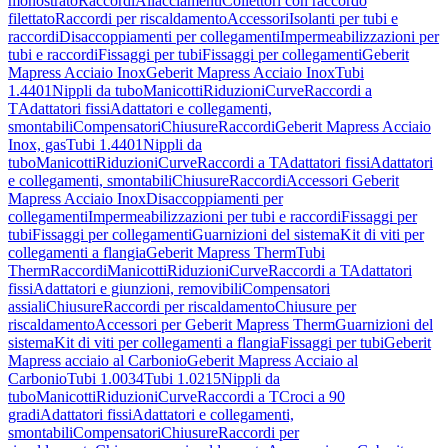
monostrato
Raccordi
Allacciamenti
Collettori con raccordo
filettato
Raccordi per riscaldamento
Accessori
Isolanti per tubi e
raccordi
Disaccoppiamenti per collegamenti
Impermeabilizzazioni per
tubi e raccordi
Fissaggi per tubi
Fissaggi per collegamenti
Geberit
Mapress Acciaio Inox
Geberit Mapress Acciaio Inox
Tubi
1.4401
Nippli da tubo
Manicotti
Riduzioni
Curve
Raccordi a
T
Adattatori fissi
Adattatori e collegamenti,
smontabili
Compensatori
Chiusure
Raccordi
Geberit Mapress Acciaio
Inox, gas
Tubi 1.4401
Nippli da
tubo
Manicotti
Riduzioni
Curve
Raccordi a T
Adattatori fissi
Adattatori
e collegamenti, smontabili
Chiusure
Raccordi
Accessori Geberit
Mapress Acciaio Inox
Disaccoppiamenti per
collegamenti
Impermeabilizzazioni per tubi e raccordi
Fissaggi per
tubi
Fissaggi per collegamenti
Guarnizioni del sistema
Kit di viti per
collegamenti a flangia
Geberit Mapress Therm
Tubi
Therm
Raccordi
Manicotti
Riduzioni
Curve
Raccordi a T
Adattatori
fissi
Adattatori e giunzioni, removibili
Compensatori
assiali
Chiusure
Raccordi per riscaldamento
Chiusure per
riscaldamento
Accessori per Geberit Mapress Therm
Guarnizioni del
sistema
Kit di viti per collegamenti a flangia
Fissaggi per tubi
Geberit
Mapress acciaio al Carbonio
Geberit Mapress Acciaio al
Carbonio
Tubi 1.0034
Tubi 1.0215
Nippli da
tubo
Manicotti
Riduzioni
Curve
Raccordi a T
Croci a 90
gradi
Adattatori fissi
Adattatori e collegamenti,
smontabili
Compensatori
Chiusure
Raccordi per