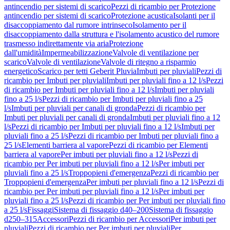
antincendio per sistemi di scarico
Pezzi di ricambio per Protezione
antincendio per sistemi di scarico
Protezione acustica
Isolanti per il
disaccoppiamento dal rumore intrinseco
Isolamento per il
disaccoppiamento dalla struttura e l'isolamento acustico del rumore
trasmesso indirettamente via aria
Protezione
dall'umidità
Impermeabilizzazione
Valvole di ventilazione per
scarico
Valvole di ventilazione
Valvole di ritegno a risparmio
energetico
Scarico per tetti Geberit Pluvia
Imbuti per pluviali
Pezzi di
ricambio per Imbuti per pluviali
Imbuti per pluviali fino a 12 l/s
Pezzi
di ricambio per Imbuti per pluviali fino a 12 l/s
Imbuti per pluviali
fino a 25 l/s
Pezzi di ricambio per Imbuti per pluviali fino a 25
l/s
Imbuti per pluviali per canali di gronda
Pezzi di ricambio per
Imbuti per pluviali per canali di gronda
Imbuti per pluviali fino a 12
l/s
Pezzi di ricambio per Imbuti per pluviali fino a 12 l/s
Imbuti per
pluviali fino a 25 l/s
Pezzi di ricambio per Imbuti per pluviali fino a
25 l/s
Elementi barriera al vapore
Pezzi di ricambio per Elementi
barriera al vapore
Per imbuti per pluviali fino a 12 l/s
Pezzi di
ricambio per Per imbuti per pluviali fino a 12 l/s
Per imbuti per
pluviali fino a 25 l/s
Troppopieni d'emergenza
Pezzi di ricambio per
Troppopieni d'emergenza
Per imbuti per pluviali fino a 12 l/s
Pezzi di
ricambio per Per imbuti per pluviali fino a 12 l/s
Per imbuti per
pluviali fino a 25 l/s
Pezzi di ricambio per Per imbuti per pluviali fino
a 25 l/s
Fissaggi
Sistema di fissaggio d40–200
Sistema di fissaggio
d250–315
Accessori
Pezzi di ricambio per Accessori
Per imbuti per
pluviali
Pezzi di ricambio per Per imbuti per pluviali
Per