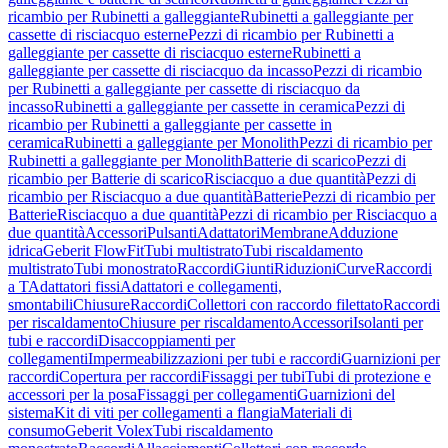
ricambio per Rubinetti a galleggiante
Rubinetti a galleggiante per
cassette di risciacquo esterne
Pezzi di ricambio per Rubinetti a
galleggiante per cassette di risciacquo esterne
Rubinetti a
galleggiante per cassette di risciacquo da incasso
Pezzi di ricambio
per Rubinetti a galleggiante per cassette di risciacquo da
incasso
Rubinetti a galleggiante per cassette in ceramica
Pezzi di
ricambio per Rubinetti a galleggiante per cassette in
ceramica
Rubinetti a galleggiante per Monolith
Pezzi di ricambio per
Rubinetti a galleggiante per Monolith
Batterie di scarico
Pezzi di
ricambio per Batterie di scarico
Risciacquo a due quantità
Pezzi di
ricambio per Risciacquo a due quantità
Batterie
Pezzi di ricambio per
Batterie
Risciacquo a due quantità
Pezzi di ricambio per Risciacquo a
due quantità
Accessori
Pulsanti
Adattatori
Membrane
Adduzione
idrica
Geberit FlowFit
Tubi multistrato
Tubi riscaldamento
multistrato
Tubi monostrato
Raccordi
Giunti
Riduzioni
Curve
Raccordi
a T
Adattatori fissi
Adattatori e collegamenti,
smontabili
Chiusure
Raccordi
Collettori con raccordo filettato
Raccordi
per riscaldamento
Chiusure per riscaldamento
Accessori
Isolanti per
tubi e raccordi
Disaccoppiamenti per
collegamenti
Impermeabilizzazioni per tubi e raccordi
Guarnizioni per
raccordi
Copertura per raccordi
Fissaggi per tubi
Tubi di protezione e
accessori per la posa
Fissaggi per collegamenti
Guarnizioni del
sistema
Kit di viti per collegamenti a flangia
Materiali di
consumo
Geberit Volex
Tubi riscaldamento