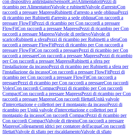
con dispositivo antiristagno
Sensori
Cavi
Alimentatori
Pezzi di
ricambio per Alimentatori
Valvole e rubinetti
Valvole d'arresto
Con
raccordi a pressare Mapress
Rubinetti d'arresto a sede obliqua
Pezzi
di ricambio per Rubinetti d'arresto a sede obliqua
Con raccordi a
pressare FlowFit
Pezzi di ricambio per Con raccordi a pressare
FlowFit
Con raccordi a pressare Mapress
Pezzi di ricambio per Con
raccordi a pressare Mapress
Valvole di prelievo
Valvole di
scarico
Rubinetti a sfera
Pezzi di ricambio per Rubinetti a sfera
Con
raccordi a pressare FlowFit
Pezzi di ricambio per Con raccordi a
pressare FlowFit
Con raccordi a pressare
Pezzi di ricambio per Con
raccordi a pressare
Con raccordi a pressare Mapress
Pezzi di ricambio
per Con raccordi a pressare Mapress
Rubinetti a sfera per
l'installazione da incasso
Pezzi di ricambio per Rubinetti a sfera per
l'installazione da incasso
Con raccordi a pressare FlowFit
Pezzi di
ricambio per Con raccordi a pressare FlowFit
Con raccordi a
pressare
Pezzi di ricambio per Con raccordi a pressare
Con raccordi
Volex
Con raccordi Compact
Pezzi di ricambio per Con raccordi
Compact
Con raccordi a pressare Mapress
Pezzi di ricambio per Con
raccordi a pressare Mapress
Con raccordi filettati
Unità valvole
d'intercettazione e collettori per il montaggio da incasso
Pezzi di
ricambio per Unità valvole d'intercettazione e collettori per il
montaggio da incasso
Con raccordi Compact
Pezzi di ricambio per
Con raccordi Compact
Valvole di ritegno
Con raccordi a pressare
Mapress
Collegamenti idrici per contatore dell'acqua
Con raccordi
filettati
Valvole di sfiato per riscaldamento
Valvole di sfiato