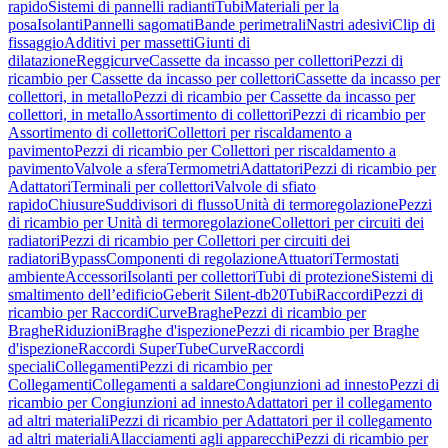
rapido
Sistemi di pannelli radianti
Tubi
Materiali per la
posa
Isolanti
Pannelli sagomati
Bande perimetrali
Nastri adesivi
Clip di
fissaggio
Additivi per massetti
Giunti di
dilatazione
Reggicurve
Cassette da incasso per collettori
Pezzi di
ricambio per Cassette da incasso per collettori
Cassette da incasso per
collettori, in metallo
Pezzi di ricambio per Cassette da incasso per
collettori, in metallo
Assortimento di collettori
Pezzi di ricambio per
Assortimento di collettori
Collettori per riscaldamento a
pavimento
Pezzi di ricambio per Collettori per riscaldamento a
pavimento
Valvole a sfera
Termometri
Adattatori
Pezzi di ricambio per
Adattatori
Terminali per collettori
Valvole di sfiato
rapido
Chiusure
Suddivisori di flusso
Unità di termoregolazione
Pezzi
di ricambio per Unità di termoregolazione
Collettori per circuiti dei
radiatori
Pezzi di ricambio per Collettori per circuiti dei
radiatori
Bypass
Componenti di regolazione
Attuatori
Termostati
ambiente
Accessori
Isolanti per collettori
Tubi di protezione
Sistemi di
smaltimento dell’edificio
Geberit Silent-db20
Tubi
Raccordi
Pezzi di
ricambio per Raccordi
Curve
Braghe
Pezzi di ricambio per
Braghe
Riduzioni
Braghe d'ispezione
Pezzi di ricambio per Braghe
d'ispezione
Raccordi SuperTube
Curve
Raccordi
speciali
Collegamenti
Pezzi di ricambio per
Collegamenti
Collegamenti a saldare
Congiunzioni ad innesto
Pezzi di
ricambio per Congiunzioni ad innesto
Adattatori per il collegamento
ad altri materiali
Pezzi di ricambio per Adattatori per il collegamento
ad altri materiali
Allacciamenti agli apparecchi
Pezzi di ricambio per