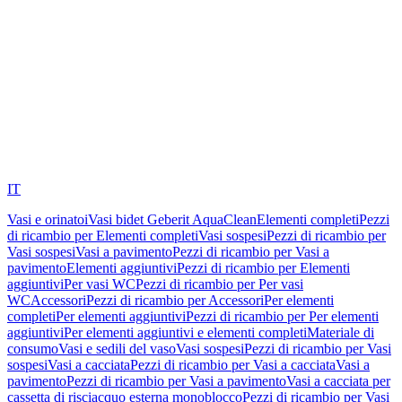
IT
Vasi e orinatoi
Vasi bidet Geberit AquaClean
Elementi completi
Pezzi
di ricambio per Elementi completi
Vasi sospesi
Pezzi di ricambio per
Vasi sospesi
Vasi a pavimento
Pezzi di ricambio per Vasi a
pavimento
Elementi aggiuntivi
Pezzi di ricambio per Elementi
aggiuntivi
Per vasi WC
Pezzi di ricambio per Per vasi
WC
Accessori
Pezzi di ricambio per Accessori
Per elementi
completi
Per elementi aggiuntivi
Pezzi di ricambio per Per elementi
aggiuntivi
Per elementi aggiuntivi e elementi completi
Materiale di
consumo
Vasi e sedili del vaso
Vasi sospesi
Pezzi di ricambio per Vasi
sospesi
Vasi a cacciata
Pezzi di ricambio per Vasi a cacciata
Vasi a
pavimento
Pezzi di ricambio per Vasi a pavimento
Vasi a cacciata per
cassetta di risciacquo esterna monoblocco
Pezzi di ricambio per Vasi