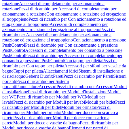
rotazione
Accessori di completamento per azionamento a
rotazione
Pezzi di ricambio per Accessori di completamento per
azionamento a rotazione
Con azionamento a rotazione ed erogazione
al troppopieno
Pezzi di ricambio per Con azionamento a rotazione ed
erogazione al troppopieno
Accessori di completamento per
azionamento a rotazione ed erogazione al troppopieno
Pezzi di
ricambio per Accessori di completamento per azionamento a
rotazione ed erogazione al troppopieno
Con azionamento a pressione
PushControl
Pezzi di ricambio per Con azionamento a pressione
PushControl
Accessori di completamento per comando a pressione
PushControl
Pezzi di ricambio per Accessori di completamento per
comando a pressione PushControl
Con tappo per piletta
Pezzi di
ricambio per Con tappo per piletta
Accessori per sifoni per vasche da
bagno
Tappi per piletta
Allacciamenti idrici
Sistemi di installazione e
di risciacquo
Geberit Duofix
Pareti
Pezzi di ricambio per Pareti
Sistemi
portanti
Pezzi di ricambio per Sistemi
portanti
Pannellature
Accessori
Pezzi di ricambio per Accessori
Moduli
d'installazione
Pezzi di ricambio per Moduli d'installazione
Moduli
per WC
Pezzi di ricambio per Moduli per WC
Moduli per
lavabi
Pezzi di ricambio per Moduli per lavabi
Moduli per bidet
Pezzi
di ricambio per Moduli per bidet
Moduli per orinatoi
Pezzi di
ricambio per Moduli per orinatoi
Moduli per docce con scarico a
parete
Pezzi di ricambio per Moduli per docce con scarico a
parete
Moduli per docce e vasche da bagno
Pezzi di ricambio per
Moduli per docce e vasche da bagno
Elementi per pareti di