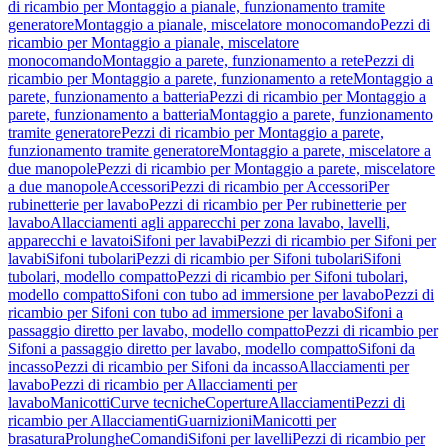
di ricambio per Montaggio a pianale, funzionamento tramite
generatore
Montaggio a pianale, miscelatore monocomando
Pezzi di
ricambio per Montaggio a pianale, miscelatore
monocomando
Montaggio a parete, funzionamento a rete
Pezzi di
ricambio per Montaggio a parete, funzionamento a rete
Montaggio a
parete, funzionamento a batteria
Pezzi di ricambio per Montaggio a
parete, funzionamento a batteria
Montaggio a parete, funzionamento
tramite generatore
Pezzi di ricambio per Montaggio a parete,
funzionamento tramite generatore
Montaggio a parete, miscelatore a
due manopole
Pezzi di ricambio per Montaggio a parete, miscelatore
a due manopole
Accessori
Pezzi di ricambio per Accessori
Per
rubinetterie per lavabo
Pezzi di ricambio per Per rubinetterie per
lavabo
Allacciamenti agli apparecchi per zona lavabo, lavelli,
apparecchi e lavatoi
Sifoni per lavabi
Pezzi di ricambio per Sifoni per
lavabi
Sifoni tubolari
Pezzi di ricambio per Sifoni tubolari
Sifoni
tubolari, modello compatto
Pezzi di ricambio per Sifoni tubolari,
modello compatto
Sifoni con tubo ad immersione per lavabo
Pezzi di
ricambio per Sifoni con tubo ad immersione per lavabo
Sifoni a
passaggio diretto per lavabo, modello compatto
Pezzi di ricambio per
Sifoni a passaggio diretto per lavabo, modello compatto
Sifoni da
incasso
Pezzi di ricambio per Sifoni da incasso
Allacciamenti per
lavabo
Pezzi di ricambio per Allacciamenti per
lavabo
Manicotti
Curve tecniche
Coperture
Allacciamenti
Pezzi di
ricambio per Allacciamenti
Guarnizioni
Manicotti per
brasatura
Prolunghe
Comandi
Sifoni per lavelli
Pezzi di ricambio per