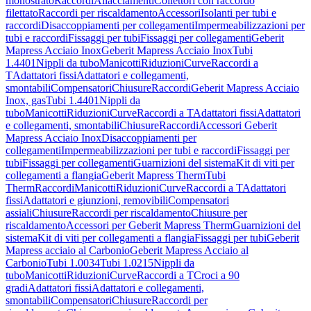
monostrato
Raccordi
Allacciamenti
Collettori con raccordo
filettato
Raccordi per riscaldamento
Accessori
Isolanti per tubi e
raccordi
Disaccoppiamenti per collegamenti
Impermeabilizzazioni per
tubi e raccordi
Fissaggi per tubi
Fissaggi per collegamenti
Geberit
Mapress Acciaio Inox
Geberit Mapress Acciaio Inox
Tubi
1.4401
Nippli da tubo
Manicotti
Riduzioni
Curve
Raccordi a
T
Adattatori fissi
Adattatori e collegamenti,
smontabili
Compensatori
Chiusure
Raccordi
Geberit Mapress Acciaio
Inox, gas
Tubi 1.4401
Nippli da
tubo
Manicotti
Riduzioni
Curve
Raccordi a T
Adattatori fissi
Adattatori
e collegamenti, smontabili
Chiusure
Raccordi
Accessori Geberit
Mapress Acciaio Inox
Disaccoppiamenti per
collegamenti
Impermeabilizzazioni per tubi e raccordi
Fissaggi per
tubi
Fissaggi per collegamenti
Guarnizioni del sistema
Kit di viti per
collegamenti a flangia
Geberit Mapress Therm
Tubi
Therm
Raccordi
Manicotti
Riduzioni
Curve
Raccordi a T
Adattatori
fissi
Adattatori e giunzioni, removibili
Compensatori
assiali
Chiusure
Raccordi per riscaldamento
Chiusure per
riscaldamento
Accessori per Geberit Mapress Therm
Guarnizioni del
sistema
Kit di viti per collegamenti a flangia
Fissaggi per tubi
Geberit
Mapress acciaio al Carbonio
Geberit Mapress Acciaio al
Carbonio
Tubi 1.0034
Tubi 1.0215
Nippli da
tubo
Manicotti
Riduzioni
Curve
Raccordi a T
Croci a 90
gradi
Adattatori fissi
Adattatori e collegamenti,
smontabili
Compensatori
Chiusure
Raccordi per