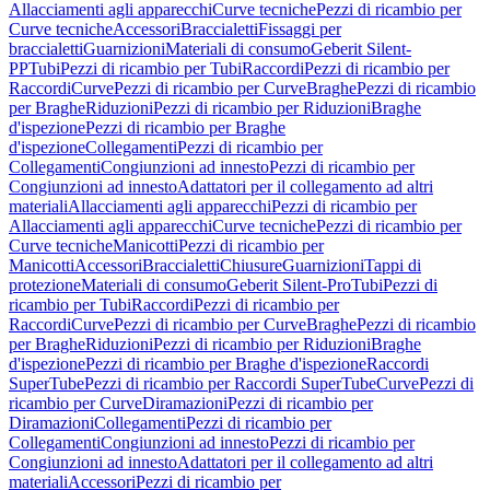
Allacciamenti agli apparecchi
Curve tecniche
Pezzi di ricambio per
Curve tecniche
Accessori
Braccialetti
Fissaggi per
braccialetti
Guarnizioni
Materiali di consumo
Geberit Silent-
PP
Tubi
Pezzi di ricambio per Tubi
Raccordi
Pezzi di ricambio per
Raccordi
Curve
Pezzi di ricambio per Curve
Braghe
Pezzi di ricambio
per Braghe
Riduzioni
Pezzi di ricambio per Riduzioni
Braghe
d'ispezione
Pezzi di ricambio per Braghe
d'ispezione
Collegamenti
Pezzi di ricambio per
Collegamenti
Congiunzioni ad innesto
Pezzi di ricambio per
Congiunzioni ad innesto
Adattatori per il collegamento ad altri
materiali
Allacciamenti agli apparecchi
Pezzi di ricambio per
Allacciamenti agli apparecchi
Curve tecniche
Pezzi di ricambio per
Curve tecniche
Manicotti
Pezzi di ricambio per
Manicotti
Accessori
Braccialetti
Chiusure
Guarnizioni
Tappi di
protezione
Materiali di consumo
Geberit Silent-Pro
Tubi
Pezzi di
ricambio per Tubi
Raccordi
Pezzi di ricambio per
Raccordi
Curve
Pezzi di ricambio per Curve
Braghe
Pezzi di ricambio
per Braghe
Riduzioni
Pezzi di ricambio per Riduzioni
Braghe
d'ispezione
Pezzi di ricambio per Braghe d'ispezione
Raccordi
SuperTube
Pezzi di ricambio per Raccordi SuperTube
Curve
Pezzi di
ricambio per Curve
Diramazioni
Pezzi di ricambio per
Diramazioni
Collegamenti
Pezzi di ricambio per
Collegamenti
Congiunzioni ad innesto
Pezzi di ricambio per
Congiunzioni ad innesto
Adattatori per il collegamento ad altri
materiali
Accessori
Pezzi di ricambio per