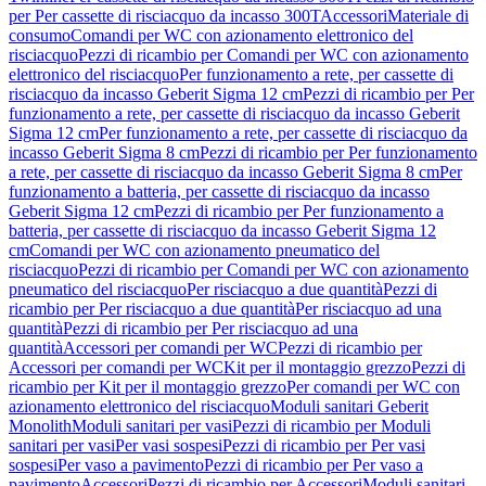
per Per cassette di risciacquo da incasso 300T
Accessori
Materiale di
consumo
Comandi per WC con azionamento elettronico del
risciacquo
Pezzi di ricambio per Comandi per WC con azionamento
elettronico del risciacquo
Per funzionamento a rete, per cassette di
risciacquo da incasso Geberit Sigma 12 cm
Pezzi di ricambio per Per
funzionamento a rete, per cassette di risciacquo da incasso Geberit
Sigma 12 cm
Per funzionamento a rete, per cassette di risciacquo da
incasso Geberit Sigma 8 cm
Pezzi di ricambio per Per funzionamento
a rete, per cassette di risciacquo da incasso Geberit Sigma 8 cm
Per
funzionamento a batteria, per cassette di risciacquo da incasso
Geberit Sigma 12 cm
Pezzi di ricambio per Per funzionamento a
batteria, per cassette di risciacquo da incasso Geberit Sigma 12
cm
Comandi per WC con azionamento pneumatico del
risciacquo
Pezzi di ricambio per Comandi per WC con azionamento
pneumatico del risciacquo
Per risciacquo a due quantità
Pezzi di
ricambio per Per risciacquo a due quantità
Per risciacquo ad una
quantità
Pezzi di ricambio per Per risciacquo ad una
quantità
Accessori per comandi per WC
Pezzi di ricambio per
Accessori per comandi per WC
Kit per il montaggio grezzo
Pezzi di
ricambio per Kit per il montaggio grezzo
Per comandi per WC con
azionamento elettronico del risciacquo
Moduli sanitari Geberit
Monolith
Moduli sanitari per vasi
Pezzi di ricambio per Moduli
sanitari per vasi
Per vasi sospesi
Pezzi di ricambio per Per vasi
sospesi
Per vaso a pavimento
Pezzi di ricambio per Per vaso a
pavimento
Accessori
Pezzi di ricambio per Accessori
Moduli sanitari