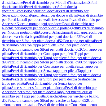
d'installazione
Pezzi di ricambio per Moduli d'installazione
Sifoni
doccia specifici
Pezzi di ricambio per Sifoni doccia
specifici
Accessori
Separazioni doccia
Pezzi di ricambio per
Separazioni doccia
Pareti laterali per docce walk-in
Pezzi di ricambio
per Pareti laterali per docce walk-in
Accessori
Pezzi di ricambio per
Accessori
Nicchie portaoggetti per docce
Pezzi di ricambio per
Nicchie portaoggetti per docce
Nicchie portaoggetti
Pezzi di ricambio
per Nicchie portaoggetti
Accessori
Allacciamenti agli apparecchi per
docce e vasche da bagno
Sifoni per piatti doccia, d52
Pezzi di
ricambio per Sifoni per piatti doccia, d52
Con tappo per piletta
Pezzi
di ricambio per Con tappo per piletta
Sifoni per piatti doccia,
d62
Pezzi di ricambio per Sifoni per piatti doccia, d62
Con tappo per
piletta
Pezzi di ricambio per Con tappo per piletta
Tappi per
piletta
Pezzi di ricambio per Tappi per piletta
Sifoni per piatti doccia,
d90
Pezzi di ricambio per Sifoni per piatti doccia, d90
Con tappo per
piletta
Pezzi di ricambio per Con tappo per piletta
Senza tappo per
piletta
Pezzi di ricambio per Senza tappo per piletta
Tappi per
piletta
Pezzi di ricambio per Tappi per piletta
Sifoni per piatti doccia
Sestra
Pezzi di ricambio per Sifoni per piatti doccia Sestra
Senza
tappo per piletta
Pezzi di ricambio per Senza tappo per
piletta
Accessori per sifoni per piatti doccia
Pezzi di ricambio per
Accessori per sifoni per piatti doccia
Tappi per piletta
Pezzi di
ricambio per Tappi per piletta
Scarichi
Sifoni per vasche da bagno,
d52
Pezzi di ricambio per Sifoni per vasche da bagno, d52
Con
azionamento a rotazione
Pezzi di ricambio per Con azionamento a