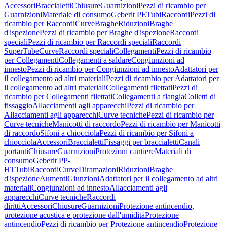
Accessori
Braccialetti
Chiusure
Guarnizioni
Pezzi di ricambio per
Guarnizioni
Materiale di consumo
Geberit PE
Tubi
Raccordi
Pezzi di
ricambio per Raccordi
Curve
Braghe
Riduzioni
Braghe
d'ispezione
Pezzi di ricambio per Braghe d'ispezione
Raccordi
speciali
Pezzi di ricambio per Raccordi speciali
Raccordi
SuperTube
Curve
Raccordi speciali
Collegamenti
Pezzi di ricambio
per Collegamenti
Collegamenti a saldare
Congiunzioni ad
innesto
Pezzi di ricambio per Congiunzioni ad innesto
Adattatori per
il collegamento ad altri materiali
Pezzi di ricambio per Adattatori per
il collegamento ad altri materiali
Collegamenti filettati
Pezzi di
ricambio per Collegamenti filettati
Collegamenti a flangia
Colletti di
fissaggio
Allacciamenti agli apparecchi
Pezzi di ricambio per
Allacciamenti agli apparecchi
Curve tecniche
Pezzi di ricambio per
Curve tecniche
Manicotti di raccordo
Pezzi di ricambio per Manicotti
di raccordo
Sifoni a chiocciola
Pezzi di ricambio per Sifoni a
chiocciola
Accessori
Braccialetti
Fissaggi per braccialetti
Canali
portanti
Chiusure
Guarnizioni
Protezioni cantiere
Materiali di
consumo
Geberit PP-
HT
Tubi
Raccordi
Curve
Diramazioni
Riduzioni
Braghe
d'ispezione
Aumenti
Giunzioni
Adattatori per il collegamento ad altri
materiali
Congiunzioni ad innesto
Allacciamenti agli
apparecchi
Curve tecniche
Raccordi
diritti
Accessori
Chiusure
Guarnizioni
Protezione antincendio,
protezione acustica e protezione dall'umidità
Protezione
antincendio
Pezzi di ricambio per Protezione antincendio
Protezione