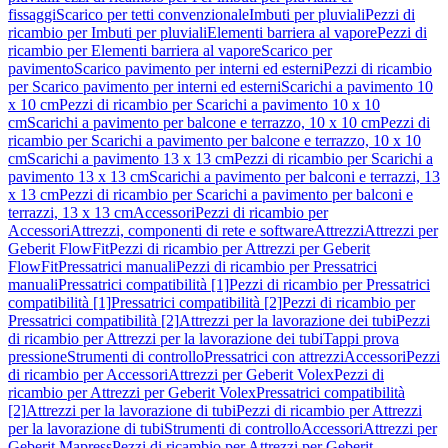
fissaggi
Scarico per tetti convenzionale
Imbuti per pluviali
Pezzi di
ricambio per Imbuti per pluviali
Elementi barriera al vapore
Pezzi di
ricambio per Elementi barriera al vapore
Scarico per
pavimento
Scarico pavimento per interni ed esterni
Pezzi di ricambio
per Scarico pavimento per interni ed esterni
Scarichi a pavimento 10
x 10 cm
Pezzi di ricambio per Scarichi a pavimento 10 x 10
cm
Scarichi a pavimento per balcone e terrazzo, 10 x 10 cm
Pezzi di
ricambio per Scarichi a pavimento per balcone e terrazzo, 10 x 10
cm
Scarichi a pavimento 13 x 13 cm
Pezzi di ricambio per Scarichi a
pavimento 13 x 13 cm
Scarichi a pavimento per balconi e terrazzi, 13
x 13 cm
Pezzi di ricambio per Scarichi a pavimento per balconi e
terrazzi, 13 x 13 cm
Accessori
Pezzi di ricambio per
Accessori
Attrezzi, componenti di rete e software
Attrezzi
Attrezzi per
Geberit FlowFit
Pezzi di ricambio per Attrezzi per Geberit
FlowFit
Pressatrici manuali
Pezzi di ricambio per Pressatrici
manuali
Pressatrici compatibilità [1]
Pezzi di ricambio per Pressatrici
compatibilità [1]
Pressatrici compatibilità [2]
Pezzi di ricambio per
Pressatrici compatibilità [2]
Attrezzi per la lavorazione dei tubi
Pezzi
di ricambio per Attrezzi per la lavorazione dei tubi
Tappi prova
pressione
Strumenti di controllo
Pressatrici con attrezzi
Accessori
Pezzi
di ricambio per Accessori
Attrezzi per Geberit Volex
Pezzi di
ricambio per Attrezzi per Geberit Volex
Pressatrici compatibilità
[2]
Attrezzi per la lavorazione di tubi
Pezzi di ricambio per Attrezzi
per la lavorazione di tubi
Strumenti di controllo
Accessori
Attrezzi per
Geberit Mapress
Pezzi di ricambio per Attrezzi per Geberit