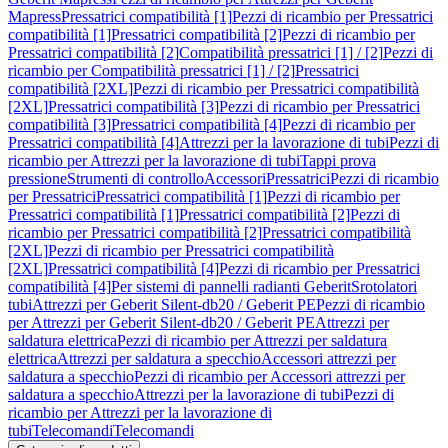
Mapress
Pressatrici compatibilità [1]
Pezzi di ricambio per Pressatrici
compatibilità [1]
Pressatrici compatibilità [2]
Pezzi di ricambio per
Pressatrici compatibilità [2]
Compatibilità pressatrici [1] / [2]
Pezzi di
ricambio per Compatibilità pressatrici [1] / [2]
Pressatrici
compatibilità [2XL]
Pezzi di ricambio per Pressatrici compatibilità
[2XL]
Pressatrici compatibilità [3]
Pezzi di ricambio per Pressatrici
compatibilità [3]
Pressatrici compatibilità [4]
Pezzi di ricambio per
Pressatrici compatibilità [4]
Attrezzi per la lavorazione di tubi
Pezzi di
ricambio per Attrezzi per la lavorazione di tubi
Tappi prova
pressione
Strumenti di controllo
Accessori
Pressatrici
Pezzi di ricambio
per Pressatrici
Pressatrici compatibilità [1]
Pezzi di ricambio per
Pressatrici compatibilità [1]
Pressatrici compatibilità [2]
Pezzi di
ricambio per Pressatrici compatibilità [2]
Pressatrici compatibilità
[2XL]
Pezzi di ricambio per Pressatrici compatibilità
[2XL]
Pressatrici compatibilità [4]
Pezzi di ricambio per Pressatrici
compatibilità [4]
Per sistemi di pannelli radianti Geberit
Srotolatori
tubi
Attrezzi per Geberit Silent-db20 / Geberit PE
Pezzi di ricambio
per Attrezzi per Geberit Silent-db20 / Geberit PE
Attrezzi per
saldatura elettrica
Pezzi di ricambio per Attrezzi per saldatura
elettrica
Attrezzi per saldatura a specchio
Accessori attrezzi per
saldatura a specchio
Pezzi di ricambio per Accessori attrezzi per
saldatura a specchio
Attrezzi per la lavorazione di tubi
Pezzi di
ricambio per Attrezzi per la lavorazione di
tubi
Telecomandi
Telecomandi