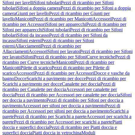
Sifoni per lavelli
Sifoni tubolari
Pezzi di ricambio per Sifoni
tubolari
Sifoni a doppia camera
Pezzi di ricambio per Sifoni a doppia
camera
Giunti per lavello
Pezzi di ricambio per Giunti per
lavello
Manicotti
Pezzi di ricambio per Manicotti
Accessori
Pezzi di
ricambio per Accessori
Sifoni per apparecchi
Pezzi di ricambio per
Sifoni per apparecchi
Sifoni tubolari
Pezzi di ricambio per Sifoni
tubolari
Sifoni da incasso
Pezzi di ricambio per Sifoni da
incasso
Sifoni esterni
Pezzi di ricambio per Sifoni
esterni
Allacciamenti
Pezzi di ricambio per
Allacciamenti
Accessori
Sifoni per lavatoi
Pezzi di ricambio per Sifoni
per lavatoi
Sifoni
Pezzi di ricambio per Sifoni
Curve tecniche
Pezzi di
ricambio per Curve tecniche
Manicotti
Pezzi di ricambio per
Manicotti
Pilette di scarico
Pezzi di ricambio per Pilette di
scarico
Accessori
Pezzi di ricambio per Accessori
Docce e vasche da
bagno
Docce
Scarichi a pavimento per docce
Pezzi di ricambio per
Scarichi a pavimento per docce
Canalette per doccia
Pezzi di
ricambio per Canalette per doccia
Accessori per canalette per
doccia
Pezzi di ricambio per Accessori per canalette per doccia
Sifoni
per doccia a pavimento
Pezzi di ricambio per Sifoni per doccia a
pavimento
Accessori per sifoni per doccia a pavimento
Pezzi di
ricambio per Accessori per sifoni per doccia a pavimento
Scarichi a
parete
Pezzi di ricambio per Scarichi a parete
Accessori per scarichi a
parete
Pezzi di ricambio per Accessori per scarichi a parete
Piatti
doccia e superfici doccia
Pezzi di ricambio per Piatti doccia e
superfici doccia
Piatti doccia in vetrochina
Moduli