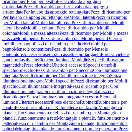
ricambio per Piani per lavabo
Per lavabo da appoggio
arrotondato
Pezzi di ricambio per Per lavabo da appoggio
arrotondato
Per lavabo da appoggio rettangolare
Pezzi di ricambio per
Per lavabo da appoggio rettangolare
Mobili laterali
Pezzi di ricambio
per Mobili laterali
Mobili laterali bassi
Pezzi di ricambio per Mobili
laterali bassi
Mobili a colonna
Pezzi di ricambio per Mobili a
colonna
Mobili a mezza altezza
Pezzi di ricambio per Mobili a mezza
altezza
Mobili pensili
Pezzi di ricambio per Mobili pensili
Ulteriori
mobili per bagno
Pezzi di ricambio per Ulteriori mobili per
bagno
Mensole contenitore
Pezzi di ricambio per Mensole
contenitore
Accessori
Inserti per cassetti e portaoggetti
Portasalviette e
ganci portasalviette
Elementi luminosi
Maniglie
Set piedini
Lavagne
magnetiche
Prese elettriche
Ulteriori accessori
Specchi e mobili
specchio
Specchio
Pezzi di ricambio per Specchio
Con illuminazione
integrata
Pezzi di ricambio per Con illuminazione integrata
Senza
illuminazione integrata
Mobili specchio
Pezzi di ricambio per Mobili
specchio
Con illuminazione integrata
Pezzi di ricambio per Con
illuminazione integrata
Senza illuminazione integrata
Pezzi di
ricambio per Senza illuminazione integrata
Accessori
Elementi
luminosi
Ulteriori accessori
Prese elettriche
Rubinetti
Rubinetterie per
lavabo
Pezzi di ricambio per Rubinetterie per lavabo
Montaggio a
pianale, funzionamento a rete
Pezzi di ricambio per Montaggio a
pianale, funzionamento a rete
Montaggio a pianale, funzionamento a
batteria
Pezzi di ricambio per Montaggio a pianale, funzionamento a
batteria
Montaggio a pianale, funzionamento tramite generatore
Pezzi