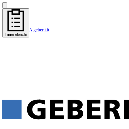
A geberit.it
I miei elenchi