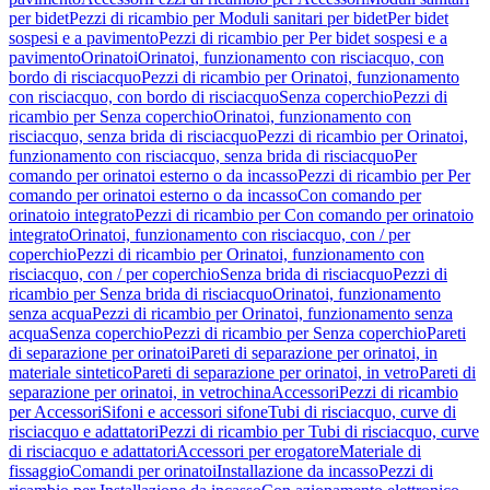
per bidet
Pezzi di ricambio per Moduli sanitari per bidet
Per bidet
sospesi e a pavimento
Pezzi di ricambio per Per bidet sospesi e a
pavimento
Orinatoi
Orinatoi, funzionamento con risciacquo, con
bordo di risciacquo
Pezzi di ricambio per Orinatoi, funzionamento
con risciacquo, con bordo di risciacquo
Senza coperchio
Pezzi di
ricambio per Senza coperchio
Orinatoi, funzionamento con
risciacquo, senza brida di risciacquo
Pezzi di ricambio per Orinatoi,
funzionamento con risciacquo, senza brida di risciacquo
Per
comando per orinatoi esterno o da incasso
Pezzi di ricambio per Per
comando per orinatoi esterno o da incasso
Con comando per
orinatoio integrato
Pezzi di ricambio per Con comando per orinatoio
integrato
Orinatoi, funzionamento con risciacquo, con / per
coperchio
Pezzi di ricambio per Orinatoi, funzionamento con
risciacquo, con / per coperchio
Senza brida di risciacquo
Pezzi di
ricambio per Senza brida di risciacquo
Orinatoi, funzionamento
senza acqua
Pezzi di ricambio per Orinatoi, funzionamento senza
acqua
Senza coperchio
Pezzi di ricambio per Senza coperchio
Pareti
di separazione per orinatoi
Pareti di separazione per orinatoi, in
materiale sintetico
Pareti di separazione per orinatoi, in vetro
Pareti di
separazione per orinatoi, in vetrochina
Accessori
Pezzi di ricambio
per Accessori
Sifoni e accessori sifone
Tubi di risciacquo, curve di
risciacquo e adattatori
Pezzi di ricambio per Tubi di risciacquo, curve
di risciacquo e adattatori
Accessori per erogatore
Materiale di
fissaggio
Comandi per orinatoi
Installazione da incasso
Pezzi di