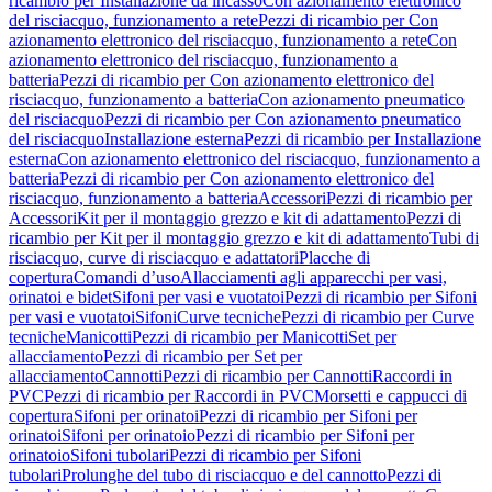
ricambio per Installazione da incasso
Con azionamento elettronico
del risciacquo, funzionamento a rete
Pezzi di ricambio per Con
azionamento elettronico del risciacquo, funzionamento a rete
Con
azionamento elettronico del risciacquo, funzionamento a
batteria
Pezzi di ricambio per Con azionamento elettronico del
risciacquo, funzionamento a batteria
Con azionamento pneumatico
del risciacquo
Pezzi di ricambio per Con azionamento pneumatico
del risciacquo
Installazione esterna
Pezzi di ricambio per Installazione
esterna
Con azionamento elettronico del risciacquo, funzionamento a
batteria
Pezzi di ricambio per Con azionamento elettronico del
risciacquo, funzionamento a batteria
Accessori
Pezzi di ricambio per
Accessori
Kit per il montaggio grezzo e kit di adattamento
Pezzi di
ricambio per Kit per il montaggio grezzo e kit di adattamento
Tubi di
risciacquo, curve di risciacquo e adattatori
Placche di
copertura
Comandi d’uso
Allacciamenti agli apparecchi per vasi,
orinatoi e bidet
Sifoni per vasi e vuotatoi
Pezzi di ricambio per Sifoni
per vasi e vuotatoi
Sifoni
Curve tecniche
Pezzi di ricambio per Curve
tecniche
Manicotti
Pezzi di ricambio per Manicotti
Set per
allacciamento
Pezzi di ricambio per Set per
allacciamento
Cannotti
Pezzi di ricambio per Cannotti
Raccordi in
PVC
Pezzi di ricambio per Raccordi in PVC
Morsetti e cappucci di
copertura
Sifoni per orinatoi
Pezzi di ricambio per Sifoni per
orinatoi
Sifoni per orinatoio
Pezzi di ricambio per Sifoni per
orinatoio
Sifoni tubolari
Pezzi di ricambio per Sifoni
tubolari
Prolunghe del tubo di risciacquo e del cannotto
Pezzi di