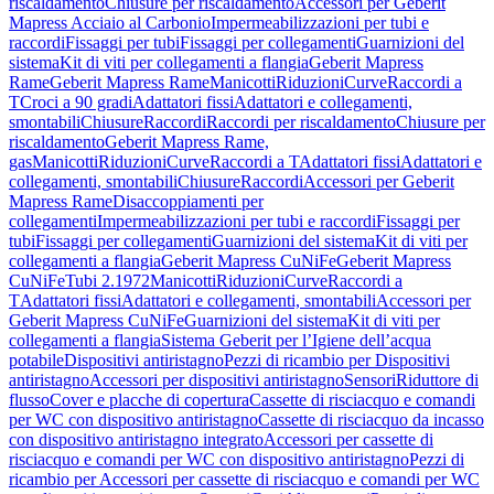
riscaldamento
Chiusure per riscaldamento
Accessori per Geberit
Mapress Acciaio al Carbonio
Impermeabilizzazioni per tubi e
raccordi
Fissaggi per tubi
Fissaggi per collegamenti
Guarnizioni del
sistema
Kit di viti per collegamenti a flangia
Geberit Mapress
Rame
Geberit Mapress Rame
Manicotti
Riduzioni
Curve
Raccordi a
T
Croci a 90 gradi
Adattatori fissi
Adattatori e collegamenti,
smontabili
Chiusure
Raccordi
Raccordi per riscaldamento
Chiusure per
riscaldamento
Geberit Mapress Rame,
gas
Manicotti
Riduzioni
Curve
Raccordi a T
Adattatori fissi
Adattatori e
collegamenti, smontabili
Chiusure
Raccordi
Accessori per Geberit
Mapress Rame
Disaccoppiamenti per
collegamenti
Impermeabilizzazioni per tubi e raccordi
Fissaggi per
tubi
Fissaggi per collegamenti
Guarnizioni del sistema
Kit di viti per
collegamenti a flangia
Geberit Mapress CuNiFe
Geberit Mapress
CuNiFe
Tubi 2.1972
Manicotti
Riduzioni
Curve
Raccordi a
T
Adattatori fissi
Adattatori e collegamenti, smontabili
Accessori per
Geberit Mapress CuNiFe
Guarnizioni del sistema
Kit di viti per
collegamenti a flangia
Sistema Geberit per l’Igiene dell’acqua
potabile
Dispositivi antiristagno
Pezzi di ricambio per Dispositivi
antiristagno
Accessori per dispositivi antiristagno
Sensori
Riduttore di
flusso
Cover e placche di copertura
Cassette di risciacquo e comandi
per WC con dispositivo antiristagno
Cassette di risciacquo da incasso
con dispositivo antiristagno integrato
Accessori per cassette di
risciacquo e comandi per WC con dispositivo antiristagno
Pezzi di
ricambio per Accessori per cassette di risciacquo e comandi per WC