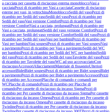
a cacciata per cassetta di risciacquo esterna monoblocco
Vasi a
cacciata
Pezzi di ricambio per Vasi a cacciata
Cassette di risciacquo
esterne per vasi, in vetrochina
Monoblocco
Sedili del vaso
Pezzi di
ricambio per Sedili del vaso
Sedili del vaso
Pezzi di ricambio per
Sedili del vaso
Vasi versione Comfort
Pezzi di ricambio per Vasi
versione Comfort
Vasi a cacciata, prolungati
Pezzi di ricambio per
Vasi a cacciata, prolungati
Sedili del vaso versione Comfort
Pezzi di
ricambio per Sedili del vaso versione Comfort
Sedili del vaso
Pezzi di
ricambio per Sedili del vaso
Vasi per bambini
Pezzi di ricambio per
Vasi per bambini
Vasi sospesi
Pezzi di ricambio per Vasi sospesi
Vasi
a pavimento
Pezzi di ricambio per Vasi a pavimento
Sedili del WC
per bambini
Pezzi di ricambio per Sedili del WC per bambini
Sedili
del vaso
Pezzi di ricambio per Sedili del vaso
Tavolette del vaso
Pezzi
di ricambio per Tavolette del vaso
WC ad uso accovacciato
Con
risciacquo
Accessori
Allacciamenti
Materiale di fissaggio
Ulteriori
accessori
Bidet
Bidet sospesi
Pezzi di ricambio per Bidet sospesi
Bidet
a pavimento
Pezzi di ricambio per Bidet a pavimento
Accessori
Pezzi
di ricambio per Accessori
Placche di comando e comandi per
WC
Placche di comando
Pezzi di ricambio per Placche di
comando
Per cassette di risciacquo da incasso Sigma
Pezzi di
ricambio per Per cassette di risciacquo da incasso Sigma
Per cassette
di risciacquo da incasso Omega
Pezzi di ricambio per Per cassette di
risciacquo da incasso Omega
Per cassette di risciacquo da incasso
Twinline
Pezzi di ricambio per Per cassette di risciacquo da incasso
Twinline
Per cassette di risciacquo da incasso 300T
Pezzi di ricambio