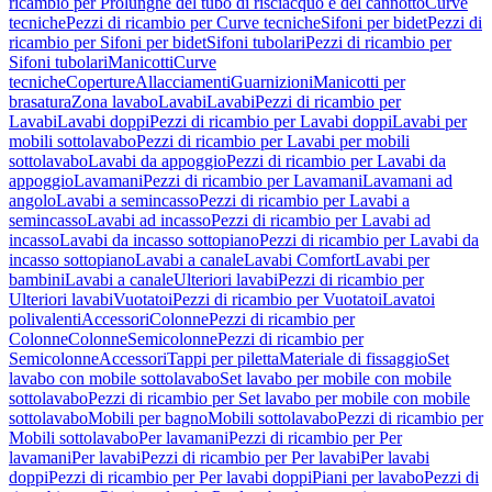
ricambio per Prolunghe del tubo di risciacquo e del cannotto
Curve
tecniche
Pezzi di ricambio per Curve tecniche
Sifoni per bidet
Pezzi di
ricambio per Sifoni per bidet
Sifoni tubolari
Pezzi di ricambio per
Sifoni tubolari
Manicotti
Curve
tecniche
Coperture
Allacciamenti
Guarnizioni
Manicotti per
brasatura
Zona lavabo
Lavabi
Lavabi
Pezzi di ricambio per
Lavabi
Lavabi doppi
Pezzi di ricambio per Lavabi doppi
Lavabi per
mobili sottolavabo
Pezzi di ricambio per Lavabi per mobili
sottolavabo
Lavabi da appoggio
Pezzi di ricambio per Lavabi da
appoggio
Lavamani
Pezzi di ricambio per Lavamani
Lavamani ad
angolo
Lavabi a semincasso
Pezzi di ricambio per Lavabi a
semincasso
Lavabi ad incasso
Pezzi di ricambio per Lavabi ad
incasso
Lavabi da incasso sottopiano
Pezzi di ricambio per Lavabi da
incasso sottopiano
Lavabi a canale
Lavabi Comfort
Lavabi per
bambini
Lavabi a canale
Ulteriori lavabi
Pezzi di ricambio per
Ulteriori lavabi
Vuotatoi
Pezzi di ricambio per Vuotatoi
Lavatoi
polivalenti
Accessori
Colonne
Pezzi di ricambio per
Colonne
Colonne
Semicolonne
Pezzi di ricambio per
Semicolonne
Accessori
Tappi per piletta
Materiale di fissaggio
Set
lavabo con mobile sottolavabo
Set lavabo per mobile con mobile
sottolavabo
Pezzi di ricambio per Set lavabo per mobile con mobile
sottolavabo
Mobili per bagno
Mobili sottolavabo
Pezzi di ricambio per
Mobili sottolavabo
Per lavamani
Pezzi di ricambio per Per
lavamani
Per lavabi
Pezzi di ricambio per Per lavabi
Per lavabi
doppi
Pezzi di ricambio per Per lavabi doppi
Piani per lavabo
Pezzi di