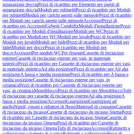
separazione doccia
Pezzi di ricambio per Elementi per pareti di
separazione doccia
Moduli per rubinetti
Pezzi di ricambio per Moduli
per rubinetti
Moduli per carichi agenti sulle mensole
Pezzi di ricambio
per Moduli per carichi agenti sulle mensole
Accessori
Pezzi di
ricambio per Accessori
Geberit Combifix
Moduli d'installazione
Pezzi
di ricambio per Moduli d'installazione
Moduli per WC
Pezzi di
ricambio per Moduli per WC
Moduli per lavabi
Pezzi di ricambio per
Moduli per lavabi
Moduli per bidet
Pezzi di ricambio per Moduli per
bidet
Moduli per docce
Pezzi di ricambio per Moduli per
docce
Accessori
Per moduli WC
Per fissaggi
Cassette di risciacquo
esterne
Cassette di risciacquo esterne per vasi, in materiale
sintetico
Pezzi di ricambio per Cassette di risciacquo esterne per vasi,
in materiale sintetico
Ad alta posizione
Pezzi di ricambio per Ad alta
posizione
A bassa e media posizione
Pezzi di ricambio per A bassa e
media posizione
Cassette di risciacquo esterne per vasi, in
ceramica
Pezzi di ricambio per Cassette di risciacquo esterne per
vasi, in ceramica
Monoblocco
Pezzi di ricambio per Monoblocco
Tubi
di risciacquo per cassette di risciacquo esterne
Ad alta posizione
A
bassa e media posizione
Accessori
Guarnizioni
Guarnizioni ad
anello
Nippli, rosoni e riduttori di flusso
Materiali di consumo
Cassette
di risciacquo da incasso
Cassette di risciacquo da incasso Sigma
Pezzi
di ricambio per Cassette di risciacquo da incasso Sigma
Cassette di
risciacquo da incasso Omega
Pezzi di ricambio per Cassette di
risciacquo da incasso Omega
Tubi di risciacquo
Accessori
Rubinetti a
galleggiante e batterie di scarico
Rubinetti a galleggiante
Pezzi di