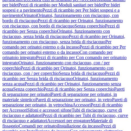
per bidet
Pezzi di ricambio per Moduli sanitari per bidet
Per bidet
sospesi e a pavimento
Pezzi di ricambio per Per bidet sospesi e a
pavimento
Orinatoi
Orinatoi, funzionamento con risciacquo, con
bordo di risciacquo
Pezzi di ricambio per Orinatoi, funzionamento
con risciacquo, con bordo di risciacquo
Senza coperchio
Pezzi di
ricambio per Senza coperchio
Orinatoi, funzionamento con
risciacquo, senza brida di risciacquo
Pezzi di ricambio per Orinatoi,
funzionamento con risciacquo, senza brida di risciacquo
Per
comando per orinatoi esterno o da incasso
Pezzi di ricambio per Per
comando per orinatoi esterno o da incasso
Con comando per
orinatoio integrato
Pezzi di ricambio per Con comando per orinatoio
integrato
Orinatoi, funzionamento con risciacquo, con / per
coperchio
Pezzi di ricambio per Orinatoi, funzionamento con
risciacquo, con / per coperchio
Senza brida di risciacquo
Pezzi di
ricambio per Senza brida di risciacquo
Orinatoi, funzionamento
senza acqua
Pezzi di ricambio per Orinatoi, funzionamento senza
acqua
Senza coperchio
Pezzi di ricambio per Senza coperchio
Pareti
di separazione per orinatoi
Pareti di separazione per orinatoi, in
materiale sintetico
Pareti di separazione per orinatoi, in vetro
Pareti di
separazione per orinatoi, in vetrochina
Accessori
Pezzi di ricambio
per Accessori
Sifoni e accessori sifone
Tubi di risciacquo, curve di
risciacquo e adattatori
Pezzi di ricambio per Tubi di risciacquo, curve
di risciacquo e adattatori
Accessori per erogatore
Materiale di
fissaggio
Comandi per orinatoi
Installazione da incasso
Pezzi di