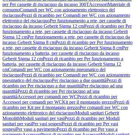
per Per cassette di risciacquo da incasso 300T
Accessori
Materiale di
consumo
Comandi per WC con azionamento elettronico del
risciacquo
Pezzi di ricambio per Comandi per WC con azionamento
elettronico del risciacquo
Per funzionamento a rete, per cassette di
risciacquo da incasso Geberit Sigma 12 cm
Pezzi di ricambio per Per
funzionamento a rete, per cassette di risciacquo da incasso Geberit
Sigma 12 cm
Per funzionamento a rete, per cassette di risciacquo da
incasso Geberit Sigma 8 cm
Pezzi di ricambio per Per funzionamento
a rete, per cassette di risciacquo da incasso Geberit Sigma 8 cm
Per
funzionamento a batteria, per cassette di risciacquo da incasso
Geberit Sigma 12 cm
Pezzi di ricambio per Per funzionamento a
batteria, per cassette di risciacquo da incasso Geberit Sigma 12
cm
Comandi per WC con azionamento pneumatico del
risciacquo
Pezzi di ricambio per Comandi per WC con azionamento
pneumatico del risciacquo
Per risciacquo a due quantità
Pezzi di
ricambio per Per risciacquo a due quantità
Per risciacquo ad una
quantità
Pezzi di ricambio per Per risciacquo ad una
quantità
Accessori per comandi per WC
Pezzi di ricambio per
Accessori per comandi per WC
Kit per il montaggio grezzo
Pezzi di
ricambio per Kit per il montaggio grezzo
Per comandi per WC con
azionamento elettronico del risciacquo
Moduli sanitari Geberit
Monolith
Moduli sanitari per vasi
Pezzi di ricambio per Moduli
sanitari per vasi
Per vasi sospesi
Pezzi di ricambio per Per vasi
sospesi
Per vaso a pavimento
Pezzi di ricambio per Per vaso a
pavimento
Accessori
Pezzi di ricambio per Accessori
Moduli sanitari