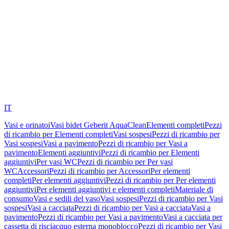
IT
Vasi e orinatoi
Vasi bidet Geberit AquaClean
Elementi completi
Pezzi
di ricambio per Elementi completi
Vasi sospesi
Pezzi di ricambio per
Vasi sospesi
Vasi a pavimento
Pezzi di ricambio per Vasi a
pavimento
Elementi aggiuntivi
Pezzi di ricambio per Elementi
aggiuntivi
Per vasi WC
Pezzi di ricambio per Per vasi
WC
Accessori
Pezzi di ricambio per Accessori
Per elementi
completi
Per elementi aggiuntivi
Pezzi di ricambio per Per elementi
aggiuntivi
Per elementi aggiuntivi e elementi completi
Materiale di
consumo
Vasi e sedili del vaso
Vasi sospesi
Pezzi di ricambio per Vasi
sospesi
Vasi a cacciata
Pezzi di ricambio per Vasi a cacciata
Vasi a
pavimento
Pezzi di ricambio per Vasi a pavimento
Vasi a cacciata per
cassetta di risciacquo esterna monoblocco
Pezzi di ricambio per Vasi