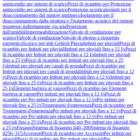
antincendio per sistemi di scarico
Pezzi di ricambio per Protezione
antincendio per sistemi di scarico
Protezione acustica
Isolanti per il
disaccoppiamento dal rumore intrinseco
Isolamento per il
disaccoppiamento dalla struttura e l'isolamento acustico del rumore
trasmesso indirettamente via aria
Protezione
dall'umidità
Impermeabilizzazione
Valvole di ventilazione per
scarico
Valvole di ventilazione
Valvole di ritegno a risparmio
energetico
Scarico per tetti Geberit Pluvia
Imbuti per pluviali
Pezzi di
ricambio per Imbuti per pluviali
Imbuti per pluviali fino a 12 l/s
Pezzi
di ricambio per Imbuti per pluviali fino a 12 l/s
Imbuti per pluviali
fino a 25 l/s
Pezzi di ricambio per Imbuti per pluviali fino a 25
l/s
Imbuti per pluviali per canali di gronda
Pezzi di ricambio per
Imbuti per pluviali per canali di gronda
Imbuti per pluviali fino a 12
l/s
Pezzi di ricambio per Imbuti per pluviali fino a 12 l/s
Imbuti per
pluviali fino a 25 l/s
Pezzi di ricambio per Imbuti per pluviali fino a
25 l/s
Elementi barriera al vapore
Pezzi di ricambio per Elementi
barriera al vapore
Per imbuti per pluviali fino a 12 l/s
Pezzi di
ricambio per Per imbuti per pluviali fino a 12 l/s
Per imbuti per
pluviali fino a 25 l/s
Troppopieni d'emergenza
Pezzi di ricambio per
Troppopieni d'emergenza
Per imbuti per pluviali fino a 12 l/s
Pezzi di
ricambio per Per imbuti per pluviali fino a 12 l/s
Per imbuti per
pluviali fino a 25 l/s
Pezzi di ricambio per Per imbuti per pluviali fino
a 25 l/s
Fissaggi
Sistema di fissaggio d40–200
Sistema di fissaggio
d250–315
Accessori
Pezzi di ricambio per Accessori
Per imbuti per
pluviali
Pezzi di ricambio per Per imbuti per pluviali
Per