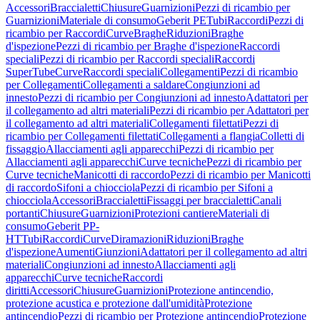
Accessori
Braccialetti
Chiusure
Guarnizioni
Pezzi di ricambio per
Guarnizioni
Materiale di consumo
Geberit PE
Tubi
Raccordi
Pezzi di
ricambio per Raccordi
Curve
Braghe
Riduzioni
Braghe
d'ispezione
Pezzi di ricambio per Braghe d'ispezione
Raccordi
speciali
Pezzi di ricambio per Raccordi speciali
Raccordi
SuperTube
Curve
Raccordi speciali
Collegamenti
Pezzi di ricambio
per Collegamenti
Collegamenti a saldare
Congiunzioni ad
innesto
Pezzi di ricambio per Congiunzioni ad innesto
Adattatori per
il collegamento ad altri materiali
Pezzi di ricambio per Adattatori per
il collegamento ad altri materiali
Collegamenti filettati
Pezzi di
ricambio per Collegamenti filettati
Collegamenti a flangia
Colletti di
fissaggio
Allacciamenti agli apparecchi
Pezzi di ricambio per
Allacciamenti agli apparecchi
Curve tecniche
Pezzi di ricambio per
Curve tecniche
Manicotti di raccordo
Pezzi di ricambio per Manicotti
di raccordo
Sifoni a chiocciola
Pezzi di ricambio per Sifoni a
chiocciola
Accessori
Braccialetti
Fissaggi per braccialetti
Canali
portanti
Chiusure
Guarnizioni
Protezioni cantiere
Materiali di
consumo
Geberit PP-
HT
Tubi
Raccordi
Curve
Diramazioni
Riduzioni
Braghe
d'ispezione
Aumenti
Giunzioni
Adattatori per il collegamento ad altri
materiali
Congiunzioni ad innesto
Allacciamenti agli
apparecchi
Curve tecniche
Raccordi
diritti
Accessori
Chiusure
Guarnizioni
Protezione antincendio,
protezione acustica e protezione dall'umidità
Protezione
antincendio
Pezzi di ricambio per Protezione antincendio
Protezione