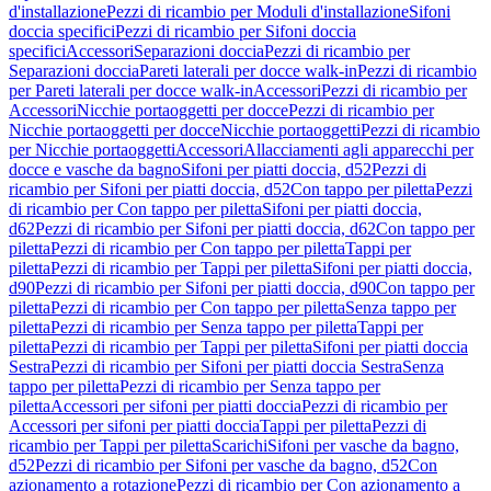
d'installazione
Pezzi di ricambio per Moduli d'installazione
Sifoni
doccia specifici
Pezzi di ricambio per Sifoni doccia
specifici
Accessori
Separazioni doccia
Pezzi di ricambio per
Separazioni doccia
Pareti laterali per docce walk-in
Pezzi di ricambio
per Pareti laterali per docce walk-in
Accessori
Pezzi di ricambio per
Accessori
Nicchie portaoggetti per docce
Pezzi di ricambio per
Nicchie portaoggetti per docce
Nicchie portaoggetti
Pezzi di ricambio
per Nicchie portaoggetti
Accessori
Allacciamenti agli apparecchi per
docce e vasche da bagno
Sifoni per piatti doccia, d52
Pezzi di
ricambio per Sifoni per piatti doccia, d52
Con tappo per piletta
Pezzi
di ricambio per Con tappo per piletta
Sifoni per piatti doccia,
d62
Pezzi di ricambio per Sifoni per piatti doccia, d62
Con tappo per
piletta
Pezzi di ricambio per Con tappo per piletta
Tappi per
piletta
Pezzi di ricambio per Tappi per piletta
Sifoni per piatti doccia,
d90
Pezzi di ricambio per Sifoni per piatti doccia, d90
Con tappo per
piletta
Pezzi di ricambio per Con tappo per piletta
Senza tappo per
piletta
Pezzi di ricambio per Senza tappo per piletta
Tappi per
piletta
Pezzi di ricambio per Tappi per piletta
Sifoni per piatti doccia
Sestra
Pezzi di ricambio per Sifoni per piatti doccia Sestra
Senza
tappo per piletta
Pezzi di ricambio per Senza tappo per
piletta
Accessori per sifoni per piatti doccia
Pezzi di ricambio per
Accessori per sifoni per piatti doccia
Tappi per piletta
Pezzi di
ricambio per Tappi per piletta
Scarichi
Sifoni per vasche da bagno,
d52
Pezzi di ricambio per Sifoni per vasche da bagno, d52
Con
azionamento a rotazione
Pezzi di ricambio per Con azionamento a