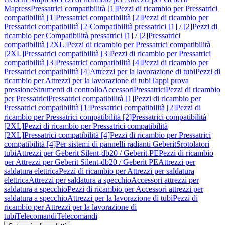
Mapress
Pressatrici compatibilità [1]
Pezzi di ricambio per Pressatrici
compatibilità [1]
Pressatrici compatibilità [2]
Pezzi di ricambio per
Pressatrici compatibilità [2]
Compatibilità pressatrici [1] / [2]
Pezzi di
ricambio per Compatibilità pressatrici [1] / [2]
Pressatrici
compatibilità [2XL]
Pezzi di ricambio per Pressatrici compatibilità
[2XL]
Pressatrici compatibilità [3]
Pezzi di ricambio per Pressatrici
compatibilità [3]
Pressatrici compatibilità [4]
Pezzi di ricambio per
Pressatrici compatibilità [4]
Attrezzi per la lavorazione di tubi
Pezzi di
ricambio per Attrezzi per la lavorazione di tubi
Tappi prova
pressione
Strumenti di controllo
Accessori
Pressatrici
Pezzi di ricambio
per Pressatrici
Pressatrici compatibilità [1]
Pezzi di ricambio per
Pressatrici compatibilità [1]
Pressatrici compatibilità [2]
Pezzi di
ricambio per Pressatrici compatibilità [2]
Pressatrici compatibilità
[2XL]
Pezzi di ricambio per Pressatrici compatibilità
[2XL]
Pressatrici compatibilità [4]
Pezzi di ricambio per Pressatrici
compatibilità [4]
Per sistemi di pannelli radianti Geberit
Srotolatori
tubi
Attrezzi per Geberit Silent-db20 / Geberit PE
Pezzi di ricambio
per Attrezzi per Geberit Silent-db20 / Geberit PE
Attrezzi per
saldatura elettrica
Pezzi di ricambio per Attrezzi per saldatura
elettrica
Attrezzi per saldatura a specchio
Accessori attrezzi per
saldatura a specchio
Pezzi di ricambio per Accessori attrezzi per
saldatura a specchio
Attrezzi per la lavorazione di tubi
Pezzi di
ricambio per Attrezzi per la lavorazione di
tubi
Telecomandi
Telecomandi