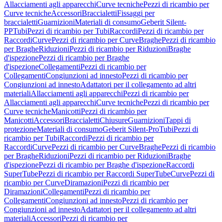
Allacciamenti agli apparecchi
Curve tecniche
Pezzi di ricambio per
Curve tecniche
Accessori
Braccialetti
Fissaggi per
braccialetti
Guarnizioni
Materiali di consumo
Geberit Silent-
PP
Tubi
Pezzi di ricambio per Tubi
Raccordi
Pezzi di ricambio per
Raccordi
Curve
Pezzi di ricambio per Curve
Braghe
Pezzi di ricambio
per Braghe
Riduzioni
Pezzi di ricambio per Riduzioni
Braghe
d'ispezione
Pezzi di ricambio per Braghe
d'ispezione
Collegamenti
Pezzi di ricambio per
Collegamenti
Congiunzioni ad innesto
Pezzi di ricambio per
Congiunzioni ad innesto
Adattatori per il collegamento ad altri
materiali
Allacciamenti agli apparecchi
Pezzi di ricambio per
Allacciamenti agli apparecchi
Curve tecniche
Pezzi di ricambio per
Curve tecniche
Manicotti
Pezzi di ricambio per
Manicotti
Accessori
Braccialetti
Chiusure
Guarnizioni
Tappi di
protezione
Materiali di consumo
Geberit Silent-Pro
Tubi
Pezzi di
ricambio per Tubi
Raccordi
Pezzi di ricambio per
Raccordi
Curve
Pezzi di ricambio per Curve
Braghe
Pezzi di ricambio
per Braghe
Riduzioni
Pezzi di ricambio per Riduzioni
Braghe
d'ispezione
Pezzi di ricambio per Braghe d'ispezione
Raccordi
SuperTube
Pezzi di ricambio per Raccordi SuperTube
Curve
Pezzi di
ricambio per Curve
Diramazioni
Pezzi di ricambio per
Diramazioni
Collegamenti
Pezzi di ricambio per
Collegamenti
Congiunzioni ad innesto
Pezzi di ricambio per
Congiunzioni ad innesto
Adattatori per il collegamento ad altri
materiali
Accessori
Pezzi di ricambio per