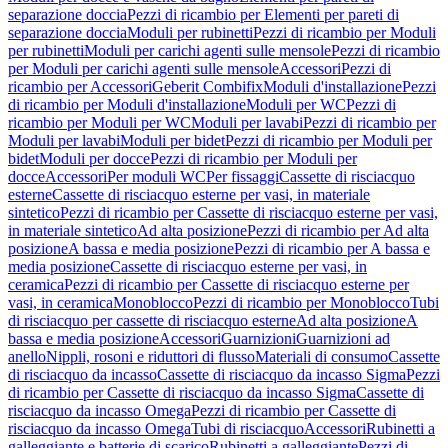
separazione doccia
Pezzi di ricambio per Elementi per pareti di
separazione doccia
Moduli per rubinetti
Pezzi di ricambio per Moduli
per rubinetti
Moduli per carichi agenti sulle mensole
Pezzi di ricambio
per Moduli per carichi agenti sulle mensole
Accessori
Pezzi di
ricambio per Accessori
Geberit Combifix
Moduli d'installazione
Pezzi
di ricambio per Moduli d'installazione
Moduli per WC
Pezzi di
ricambio per Moduli per WC
Moduli per lavabi
Pezzi di ricambio per
Moduli per lavabi
Moduli per bidet
Pezzi di ricambio per Moduli per
bidet
Moduli per docce
Pezzi di ricambio per Moduli per
docce
Accessori
Per moduli WC
Per fissaggi
Cassette di risciacquo
esterne
Cassette di risciacquo esterne per vasi, in materiale
sintetico
Pezzi di ricambio per Cassette di risciacquo esterne per vasi,
in materiale sintetico
Ad alta posizione
Pezzi di ricambio per Ad alta
posizione
A bassa e media posizione
Pezzi di ricambio per A bassa e
media posizione
Cassette di risciacquo esterne per vasi, in
ceramica
Pezzi di ricambio per Cassette di risciacquo esterne per
vasi, in ceramica
Monoblocco
Pezzi di ricambio per Monoblocco
Tubi
di risciacquo per cassette di risciacquo esterne
Ad alta posizione
A
bassa e media posizione
Accessori
Guarnizioni
Guarnizioni ad
anello
Nippli, rosoni e riduttori di flusso
Materiali di consumo
Cassette
di risciacquo da incasso
Cassette di risciacquo da incasso Sigma
Pezzi
di ricambio per Cassette di risciacquo da incasso Sigma
Cassette di
risciacquo da incasso Omega
Pezzi di ricambio per Cassette di
risciacquo da incasso Omega
Tubi di risciacquo
Accessori
Rubinetti a
galleggiante e batterie di scarico
Rubinetti a galleggiante
Pezzi di