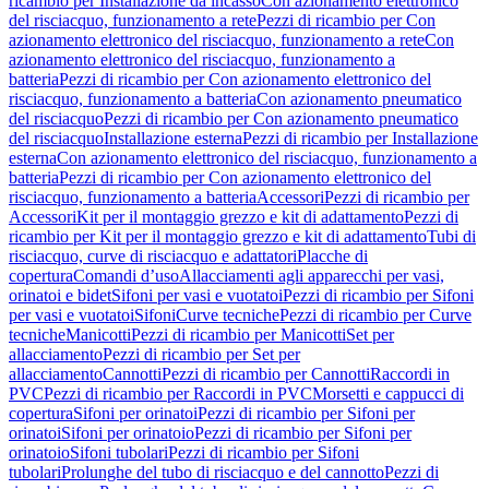
ricambio per Installazione da incasso
Con azionamento elettronico
del risciacquo, funzionamento a rete
Pezzi di ricambio per Con
azionamento elettronico del risciacquo, funzionamento a rete
Con
azionamento elettronico del risciacquo, funzionamento a
batteria
Pezzi di ricambio per Con azionamento elettronico del
risciacquo, funzionamento a batteria
Con azionamento pneumatico
del risciacquo
Pezzi di ricambio per Con azionamento pneumatico
del risciacquo
Installazione esterna
Pezzi di ricambio per Installazione
esterna
Con azionamento elettronico del risciacquo, funzionamento a
batteria
Pezzi di ricambio per Con azionamento elettronico del
risciacquo, funzionamento a batteria
Accessori
Pezzi di ricambio per
Accessori
Kit per il montaggio grezzo e kit di adattamento
Pezzi di
ricambio per Kit per il montaggio grezzo e kit di adattamento
Tubi di
risciacquo, curve di risciacquo e adattatori
Placche di
copertura
Comandi d’uso
Allacciamenti agli apparecchi per vasi,
orinatoi e bidet
Sifoni per vasi e vuotatoi
Pezzi di ricambio per Sifoni
per vasi e vuotatoi
Sifoni
Curve tecniche
Pezzi di ricambio per Curve
tecniche
Manicotti
Pezzi di ricambio per Manicotti
Set per
allacciamento
Pezzi di ricambio per Set per
allacciamento
Cannotti
Pezzi di ricambio per Cannotti
Raccordi in
PVC
Pezzi di ricambio per Raccordi in PVC
Morsetti e cappucci di
copertura
Sifoni per orinatoi
Pezzi di ricambio per Sifoni per
orinatoi
Sifoni per orinatoio
Pezzi di ricambio per Sifoni per
orinatoio
Sifoni tubolari
Pezzi di ricambio per Sifoni
tubolari
Prolunghe del tubo di risciacquo e del cannotto
Pezzi di