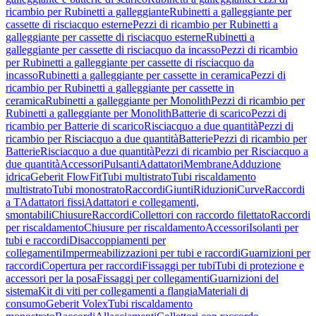
ricambio per Rubinetti a galleggiante
Rubinetti a galleggiante per
cassette di risciacquo esterne
Pezzi di ricambio per Rubinetti a
galleggiante per cassette di risciacquo esterne
Rubinetti a
galleggiante per cassette di risciacquo da incasso
Pezzi di ricambio
per Rubinetti a galleggiante per cassette di risciacquo da
incasso
Rubinetti a galleggiante per cassette in ceramica
Pezzi di
ricambio per Rubinetti a galleggiante per cassette in
ceramica
Rubinetti a galleggiante per Monolith
Pezzi di ricambio per
Rubinetti a galleggiante per Monolith
Batterie di scarico
Pezzi di
ricambio per Batterie di scarico
Risciacquo a due quantità
Pezzi di
ricambio per Risciacquo a due quantità
Batterie
Pezzi di ricambio per
Batterie
Risciacquo a due quantità
Pezzi di ricambio per Risciacquo a
due quantità
Accessori
Pulsanti
Adattatori
Membrane
Adduzione
idrica
Geberit FlowFit
Tubi multistrato
Tubi riscaldamento
multistrato
Tubi monostrato
Raccordi
Giunti
Riduzioni
Curve
Raccordi
a T
Adattatori fissi
Adattatori e collegamenti,
smontabili
Chiusure
Raccordi
Collettori con raccordo filettato
Raccordi
per riscaldamento
Chiusure per riscaldamento
Accessori
Isolanti per
tubi e raccordi
Disaccoppiamenti per
collegamenti
Impermeabilizzazioni per tubi e raccordi
Guarnizioni per
raccordi
Copertura per raccordi
Fissaggi per tubi
Tubi di protezione e
accessori per la posa
Fissaggi per collegamenti
Guarnizioni del
sistema
Kit di viti per collegamenti a flangia
Materiali di
consumo
Geberit Volex
Tubi riscaldamento