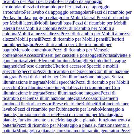
ricambio per Piani per lavabo
Per lavabo da appoggio
arrotondato
Pezzi di ricambio per Per lavabo da appoggio
arrotondato
Per lavabo da appoggio rettangolare
Pezzi di ricambio per
Per lavabo da appoggio rettangolare
Mobili laterali
Pezzi di ricambio
per Mobili laterali
Mobili laterali bassi
Pezzi di ricambio per Mobili
laterali bassi
Mobili a colonna
Pezzi di ricambio per Mobili a
colonna
Mobili a mezza altezza
Pezzi di ricambio per Mobili a mezza
altezza
Mobili pensili
Pezzi di ricambio per Mobili pensili
Ulteriori
mobili per bagno
Pezzi di ricambio per Ulteriori mobili per
bagno
Mensole contenitore
Pezzi di ricambio per Mensole
contenitore
Accessori
Inserti per cassetti e portaoggetti
Portasalviette e
ganci portasalviette
Elementi luminosi
Maniglie
Set piedini
Lavagne
magnetiche
Prese elettriche
Ulteriori accessori
Specchi e mobili
specchio
Specchio
Pezzi di ricambio per Specchio
Con illuminazione
integrata
Pezzi di ricambio per Con illuminazione integrata
Senza
illuminazione integrata
Mobili specchio
Pezzi di ricambio per Mobili
specchio
Con illuminazione integrata
Pezzi di ricambio per Con
illuminazione integrata
Senza illuminazione integrata
Pezzi di
ricambio per Senza illuminazione integrata
Accessori
Elementi
luminosi
Ulteriori accessori
Prese elettriche
Rubinetti
Rubinetterie per
lavabo
Pezzi di ricambio per Rubinetterie per lavabo
Montaggio a
pianale, funzionamento a rete
Pezzi di ricambio per Montaggio a
pianale, funzionamento a rete
Montaggio a pianale, funzionamento a
batteria
Pezzi di ricambio per Montaggio a pianale, funzionamento a
batteria
Montaggio a pianale, funzionamento tramite generatore
Pezzi