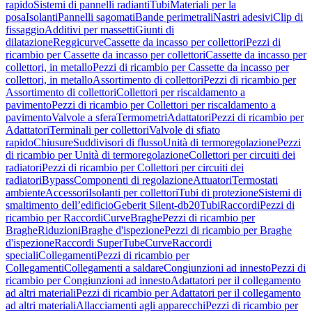
rapido
Sistemi di pannelli radianti
Tubi
Materiali per la
posa
Isolanti
Pannelli sagomati
Bande perimetrali
Nastri adesivi
Clip di
fissaggio
Additivi per massetti
Giunti di
dilatazione
Reggicurve
Cassette da incasso per collettori
Pezzi di
ricambio per Cassette da incasso per collettori
Cassette da incasso per
collettori, in metallo
Pezzi di ricambio per Cassette da incasso per
collettori, in metallo
Assortimento di collettori
Pezzi di ricambio per
Assortimento di collettori
Collettori per riscaldamento a
pavimento
Pezzi di ricambio per Collettori per riscaldamento a
pavimento
Valvole a sfera
Termometri
Adattatori
Pezzi di ricambio per
Adattatori
Terminali per collettori
Valvole di sfiato
rapido
Chiusure
Suddivisori di flusso
Unità di termoregolazione
Pezzi
di ricambio per Unità di termoregolazione
Collettori per circuiti dei
radiatori
Pezzi di ricambio per Collettori per circuiti dei
radiatori
Bypass
Componenti di regolazione
Attuatori
Termostati
ambiente
Accessori
Isolanti per collettori
Tubi di protezione
Sistemi di
smaltimento dell’edificio
Geberit Silent-db20
Tubi
Raccordi
Pezzi di
ricambio per Raccordi
Curve
Braghe
Pezzi di ricambio per
Braghe
Riduzioni
Braghe d'ispezione
Pezzi di ricambio per Braghe
d'ispezione
Raccordi SuperTube
Curve
Raccordi
speciali
Collegamenti
Pezzi di ricambio per
Collegamenti
Collegamenti a saldare
Congiunzioni ad innesto
Pezzi di
ricambio per Congiunzioni ad innesto
Adattatori per il collegamento
ad altri materiali
Pezzi di ricambio per Adattatori per il collegamento
ad altri materiali
Allacciamenti agli apparecchi
Pezzi di ricambio per