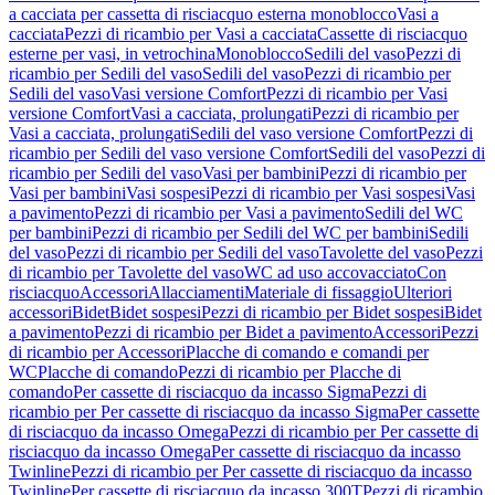
a cacciata per cassetta di risciacquo esterna monoblocco
Vasi a
cacciata
Pezzi di ricambio per Vasi a cacciata
Cassette di risciacquo
esterne per vasi, in vetrochina
Monoblocco
Sedili del vaso
Pezzi di
ricambio per Sedili del vaso
Sedili del vaso
Pezzi di ricambio per
Sedili del vaso
Vasi versione Comfort
Pezzi di ricambio per Vasi
versione Comfort
Vasi a cacciata, prolungati
Pezzi di ricambio per
Vasi a cacciata, prolungati
Sedili del vaso versione Comfort
Pezzi di
ricambio per Sedili del vaso versione Comfort
Sedili del vaso
Pezzi di
ricambio per Sedili del vaso
Vasi per bambini
Pezzi di ricambio per
Vasi per bambini
Vasi sospesi
Pezzi di ricambio per Vasi sospesi
Vasi
a pavimento
Pezzi di ricambio per Vasi a pavimento
Sedili del WC
per bambini
Pezzi di ricambio per Sedili del WC per bambini
Sedili
del vaso
Pezzi di ricambio per Sedili del vaso
Tavolette del vaso
Pezzi
di ricambio per Tavolette del vaso
WC ad uso accovacciato
Con
risciacquo
Accessori
Allacciamenti
Materiale di fissaggio
Ulteriori
accessori
Bidet
Bidet sospesi
Pezzi di ricambio per Bidet sospesi
Bidet
a pavimento
Pezzi di ricambio per Bidet a pavimento
Accessori
Pezzi
di ricambio per Accessori
Placche di comando e comandi per
WC
Placche di comando
Pezzi di ricambio per Placche di
comando
Per cassette di risciacquo da incasso Sigma
Pezzi di
ricambio per Per cassette di risciacquo da incasso Sigma
Per cassette
di risciacquo da incasso Omega
Pezzi di ricambio per Per cassette di
risciacquo da incasso Omega
Per cassette di risciacquo da incasso
Twinline
Pezzi di ricambio per Per cassette di risciacquo da incasso
Twinline
Per cassette di risciacquo da incasso 300T
Pezzi di ricambio