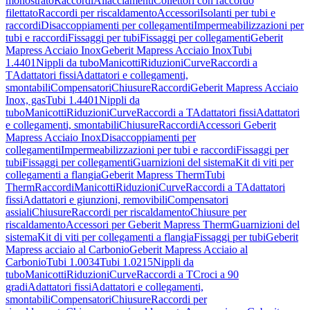
monostrato
Raccordi
Allacciamenti
Collettori con raccordo
filettato
Raccordi per riscaldamento
Accessori
Isolanti per tubi e
raccordi
Disaccoppiamenti per collegamenti
Impermeabilizzazioni per
tubi e raccordi
Fissaggi per tubi
Fissaggi per collegamenti
Geberit
Mapress Acciaio Inox
Geberit Mapress Acciaio Inox
Tubi
1.4401
Nippli da tubo
Manicotti
Riduzioni
Curve
Raccordi a
T
Adattatori fissi
Adattatori e collegamenti,
smontabili
Compensatori
Chiusure
Raccordi
Geberit Mapress Acciaio
Inox, gas
Tubi 1.4401
Nippli da
tubo
Manicotti
Riduzioni
Curve
Raccordi a T
Adattatori fissi
Adattatori
e collegamenti, smontabili
Chiusure
Raccordi
Accessori Geberit
Mapress Acciaio Inox
Disaccoppiamenti per
collegamenti
Impermeabilizzazioni per tubi e raccordi
Fissaggi per
tubi
Fissaggi per collegamenti
Guarnizioni del sistema
Kit di viti per
collegamenti a flangia
Geberit Mapress Therm
Tubi
Therm
Raccordi
Manicotti
Riduzioni
Curve
Raccordi a T
Adattatori
fissi
Adattatori e giunzioni, removibili
Compensatori
assiali
Chiusure
Raccordi per riscaldamento
Chiusure per
riscaldamento
Accessori per Geberit Mapress Therm
Guarnizioni del
sistema
Kit di viti per collegamenti a flangia
Fissaggi per tubi
Geberit
Mapress acciaio al Carbonio
Geberit Mapress Acciaio al
Carbonio
Tubi 1.0034
Tubi 1.0215
Nippli da
tubo
Manicotti
Riduzioni
Curve
Raccordi a T
Croci a 90
gradi
Adattatori fissi
Adattatori e collegamenti,
smontabili
Compensatori
Chiusure
Raccordi per