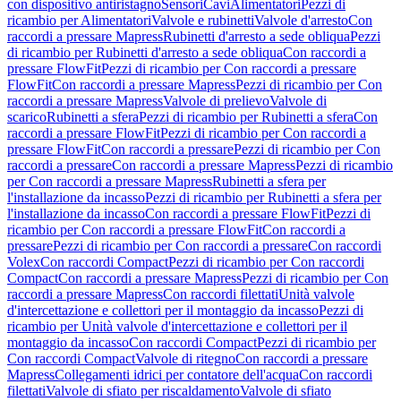
con dispositivo antiristagno
Sensori
Cavi
Alimentatori
Pezzi di
ricambio per Alimentatori
Valvole e rubinetti
Valvole d'arresto
Con
raccordi a pressare Mapress
Rubinetti d'arresto a sede obliqua
Pezzi
di ricambio per Rubinetti d'arresto a sede obliqua
Con raccordi a
pressare FlowFit
Pezzi di ricambio per Con raccordi a pressare
FlowFit
Con raccordi a pressare Mapress
Pezzi di ricambio per Con
raccordi a pressare Mapress
Valvole di prelievo
Valvole di
scarico
Rubinetti a sfera
Pezzi di ricambio per Rubinetti a sfera
Con
raccordi a pressare FlowFit
Pezzi di ricambio per Con raccordi a
pressare FlowFit
Con raccordi a pressare
Pezzi di ricambio per Con
raccordi a pressare
Con raccordi a pressare Mapress
Pezzi di ricambio
per Con raccordi a pressare Mapress
Rubinetti a sfera per
l'installazione da incasso
Pezzi di ricambio per Rubinetti a sfera per
l'installazione da incasso
Con raccordi a pressare FlowFit
Pezzi di
ricambio per Con raccordi a pressare FlowFit
Con raccordi a
pressare
Pezzi di ricambio per Con raccordi a pressare
Con raccordi
Volex
Con raccordi Compact
Pezzi di ricambio per Con raccordi
Compact
Con raccordi a pressare Mapress
Pezzi di ricambio per Con
raccordi a pressare Mapress
Con raccordi filettati
Unità valvole
d'intercettazione e collettori per il montaggio da incasso
Pezzi di
ricambio per Unità valvole d'intercettazione e collettori per il
montaggio da incasso
Con raccordi Compact
Pezzi di ricambio per
Con raccordi Compact
Valvole di ritegno
Con raccordi a pressare
Mapress
Collegamenti idrici per contatore dell'acqua
Con raccordi
filettati
Valvole di sfiato per riscaldamento
Valvole di sfiato