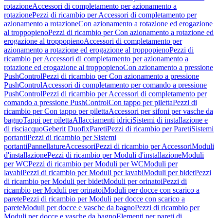
rotazione
Accessori di completamento per azionamento a
rotazione
Pezzi di ricambio per Accessori di completamento per
azionamento a rotazione
Con azionamento a rotazione ed erogazione
al troppopieno
Pezzi di ricambio per Con azionamento a rotazione ed
erogazione al troppopieno
Accessori di completamento per
azionamento a rotazione ed erogazione al troppopieno
Pezzi di
ricambio per Accessori di completamento per azionamento a
rotazione ed erogazione al troppopieno
Con azionamento a pressione
PushControl
Pezzi di ricambio per Con azionamento a pressione
PushControl
Accessori di completamento per comando a pressione
PushControl
Pezzi di ricambio per Accessori di completamento per
comando a pressione PushControl
Con tappo per piletta
Pezzi di
ricambio per Con tappo per piletta
Accessori per sifoni per vasche da
bagno
Tappi per piletta
Allacciamenti idrici
Sistemi di installazione e
di risciacquo
Geberit Duofix
Pareti
Pezzi di ricambio per Pareti
Sistemi
portanti
Pezzi di ricambio per Sistemi
portanti
Pannellature
Accessori
Pezzi di ricambio per Accessori
Moduli
d'installazione
Pezzi di ricambio per Moduli d'installazione
Moduli
per WC
Pezzi di ricambio per Moduli per WC
Moduli per
lavabi
Pezzi di ricambio per Moduli per lavabi
Moduli per bidet
Pezzi
di ricambio per Moduli per bidet
Moduli per orinatoi
Pezzi di
ricambio per Moduli per orinatoi
Moduli per docce con scarico a
parete
Pezzi di ricambio per Moduli per docce con scarico a
parete
Moduli per docce e vasche da bagno
Pezzi di ricambio per
Moduli per docce e vasche da bagno
Elementi per pareti di