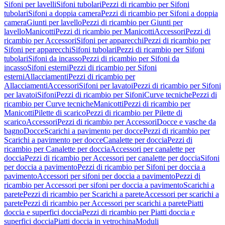
Sifoni per lavelli
Sifoni tubolari
Pezzi di ricambio per Sifoni
tubolari
Sifoni a doppia camera
Pezzi di ricambio per Sifoni a doppia
camera
Giunti per lavello
Pezzi di ricambio per Giunti per
lavello
Manicotti
Pezzi di ricambio per Manicotti
Accessori
Pezzi di
ricambio per Accessori
Sifoni per apparecchi
Pezzi di ricambio per
Sifoni per apparecchi
Sifoni tubolari
Pezzi di ricambio per Sifoni
tubolari
Sifoni da incasso
Pezzi di ricambio per Sifoni da
incasso
Sifoni esterni
Pezzi di ricambio per Sifoni
esterni
Allacciamenti
Pezzi di ricambio per
Allacciamenti
Accessori
Sifoni per lavatoi
Pezzi di ricambio per Sifoni
per lavatoi
Sifoni
Pezzi di ricambio per Sifoni
Curve tecniche
Pezzi di
ricambio per Curve tecniche
Manicotti
Pezzi di ricambio per
Manicotti
Pilette di scarico
Pezzi di ricambio per Pilette di
scarico
Accessori
Pezzi di ricambio per Accessori
Docce e vasche da
bagno
Docce
Scarichi a pavimento per docce
Pezzi di ricambio per
Scarichi a pavimento per docce
Canalette per doccia
Pezzi di
ricambio per Canalette per doccia
Accessori per canalette per
doccia
Pezzi di ricambio per Accessori per canalette per doccia
Sifoni
per doccia a pavimento
Pezzi di ricambio per Sifoni per doccia a
pavimento
Accessori per sifoni per doccia a pavimento
Pezzi di
ricambio per Accessori per sifoni per doccia a pavimento
Scarichi a
parete
Pezzi di ricambio per Scarichi a parete
Accessori per scarichi a
parete
Pezzi di ricambio per Accessori per scarichi a parete
Piatti
doccia e superfici doccia
Pezzi di ricambio per Piatti doccia e
superfici doccia
Piatti doccia in vetrochina
Moduli