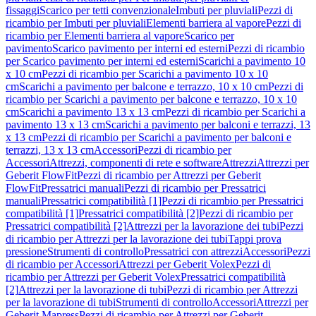
fissaggi
Scarico per tetti convenzionale
Imbuti per pluviali
Pezzi di
ricambio per Imbuti per pluviali
Elementi barriera al vapore
Pezzi di
ricambio per Elementi barriera al vapore
Scarico per
pavimento
Scarico pavimento per interni ed esterni
Pezzi di ricambio
per Scarico pavimento per interni ed esterni
Scarichi a pavimento 10
x 10 cm
Pezzi di ricambio per Scarichi a pavimento 10 x 10
cm
Scarichi a pavimento per balcone e terrazzo, 10 x 10 cm
Pezzi di
ricambio per Scarichi a pavimento per balcone e terrazzo, 10 x 10
cm
Scarichi a pavimento 13 x 13 cm
Pezzi di ricambio per Scarichi a
pavimento 13 x 13 cm
Scarichi a pavimento per balconi e terrazzi, 13
x 13 cm
Pezzi di ricambio per Scarichi a pavimento per balconi e
terrazzi, 13 x 13 cm
Accessori
Pezzi di ricambio per
Accessori
Attrezzi, componenti di rete e software
Attrezzi
Attrezzi per
Geberit FlowFit
Pezzi di ricambio per Attrezzi per Geberit
FlowFit
Pressatrici manuali
Pezzi di ricambio per Pressatrici
manuali
Pressatrici compatibilità [1]
Pezzi di ricambio per Pressatrici
compatibilità [1]
Pressatrici compatibilità [2]
Pezzi di ricambio per
Pressatrici compatibilità [2]
Attrezzi per la lavorazione dei tubi
Pezzi
di ricambio per Attrezzi per la lavorazione dei tubi
Tappi prova
pressione
Strumenti di controllo
Pressatrici con attrezzi
Accessori
Pezzi
di ricambio per Accessori
Attrezzi per Geberit Volex
Pezzi di
ricambio per Attrezzi per Geberit Volex
Pressatrici compatibilità
[2]
Attrezzi per la lavorazione di tubi
Pezzi di ricambio per Attrezzi
per la lavorazione di tubi
Strumenti di controllo
Accessori
Attrezzi per
Geberit Mapress
Pezzi di ricambio per Attrezzi per Geberit