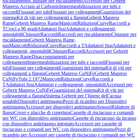
riscaldamento
Chiusure per riscaldamento
Accessori per Geberit
Mapress Acciaio al Carbonio
Impermeabilizzazioni per tubi e
raccordi
Fissaggi per tubi
Fissaggi per collegamenti
Guarnizioni del
sistema
Kit di viti per collegamenti a flangia
Geberit Mapress
Rame
Geberit Mapress Rame
Manicotti
Riduzioni
Curve
Raccordi a
T
Croci a 90 gradi
Adattatori fissi
Adattatori e collegamenti,
smontabili
Chiusure
Raccordi
Raccordi per riscaldamento
Chiusure per
riscaldamento
Geberit Mapress Rame,
gas
Manicotti
Riduzioni
Curve
Raccordi a T
Adattatori fissi
Adattatori e
collegamenti, smontabili
Chiusure
Raccordi
Accessori per Geberit
Mapress Rame
Disaccoppiamenti per
collegamenti
Impermeabilizzazioni per tubi e raccordi
Fissaggi per
tubi
Fissaggi per collegamenti
Guarnizioni del sistema
Kit di viti per
collegamenti a flangia
Geberit Mapress CuNiFe
Geberit Mapress
CuNiFe
Tubi 2.1972
Manicotti
Riduzioni
Curve
Raccordi a
T
Adattatori fissi
Adattatori e collegamenti, smontabili
Accessori per
Geberit Mapress CuNiFe
Guarnizioni del sistema
Kit di viti per
collegamenti a flangia
Sistema Geberit per l’Igiene dell’acqua
potabile
Dispositivi antiristagno
Pezzi di ricambio per Dispositivi
antiristagno
Accessori per dispositivi antiristagno
Sensori
Riduttore di
flusso
Cover e placche di copertura
Cassette di risciacquo e comandi
per WC con dispositivo antiristagno
Cassette di risciacquo da incasso
con dispositivo antiristagno integrato
Accessori per cassette di
risciacquo e comandi per WC con dispositivo antiristagno
Pezzi di
ricambio per Accessori per cassette di risciacquo e comandi per WC