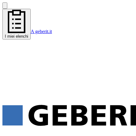
A geberit.it
I miei elenchi