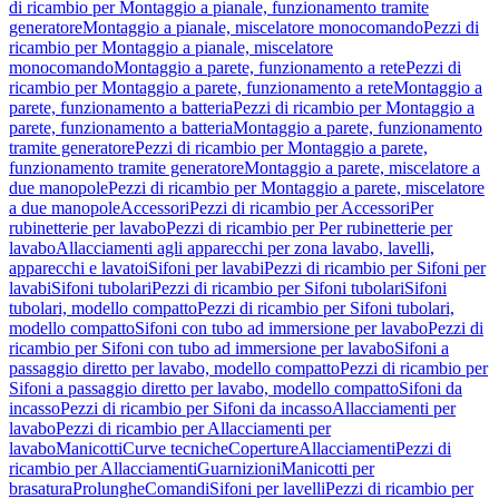
di ricambio per Montaggio a pianale, funzionamento tramite
generatore
Montaggio a pianale, miscelatore monocomando
Pezzi di
ricambio per Montaggio a pianale, miscelatore
monocomando
Montaggio a parete, funzionamento a rete
Pezzi di
ricambio per Montaggio a parete, funzionamento a rete
Montaggio a
parete, funzionamento a batteria
Pezzi di ricambio per Montaggio a
parete, funzionamento a batteria
Montaggio a parete, funzionamento
tramite generatore
Pezzi di ricambio per Montaggio a parete,
funzionamento tramite generatore
Montaggio a parete, miscelatore a
due manopole
Pezzi di ricambio per Montaggio a parete, miscelatore
a due manopole
Accessori
Pezzi di ricambio per Accessori
Per
rubinetterie per lavabo
Pezzi di ricambio per Per rubinetterie per
lavabo
Allacciamenti agli apparecchi per zona lavabo, lavelli,
apparecchi e lavatoi
Sifoni per lavabi
Pezzi di ricambio per Sifoni per
lavabi
Sifoni tubolari
Pezzi di ricambio per Sifoni tubolari
Sifoni
tubolari, modello compatto
Pezzi di ricambio per Sifoni tubolari,
modello compatto
Sifoni con tubo ad immersione per lavabo
Pezzi di
ricambio per Sifoni con tubo ad immersione per lavabo
Sifoni a
passaggio diretto per lavabo, modello compatto
Pezzi di ricambio per
Sifoni a passaggio diretto per lavabo, modello compatto
Sifoni da
incasso
Pezzi di ricambio per Sifoni da incasso
Allacciamenti per
lavabo
Pezzi di ricambio per Allacciamenti per
lavabo
Manicotti
Curve tecniche
Coperture
Allacciamenti
Pezzi di
ricambio per Allacciamenti
Guarnizioni
Manicotti per
brasatura
Prolunghe
Comandi
Sifoni per lavelli
Pezzi di ricambio per