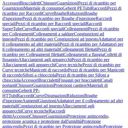
Accessori
Braccialetti
Chiusure
Guarnizioni
Pezzi di ricambio per
Guarnizioni
Materiale di consumo
Geberit PE
Tubi
Raccordi
Pezzi di
ricambio per Raccordi
Curve
Braghe
Riduzioni
Braghe
d'ispezione
Pezzi di ricambio per Braghe d'ispezione
Raccordi
speciali
Pezzi di ricambio per Raccordi speciali
Raccordi
SuperTube
Curve
Raccordi speciali
Collegamenti
Pezzi di ricambio
per Collegamenti
Collegamenti a saldare
Congiunzioni ad
innesto
Pezzi di ricambio per Congiunzioni ad innesto
Adattatori per
il collegamento ad altri materiali
Pezzi di ricambio per Adattatori per
il collegamento ad altri materiali
Collegamenti filettati
Pezzi di
ricambio per Collegamenti filettati
Collegamenti a flangia
Colletti di
fissaggio
Allacciamenti agli apparecchi
Pezzi di ricambio per
Allacciamenti agli apparecchi
Curve tecniche
Pezzi di ricambio per
Curve tecniche
Manicotti di raccordo
Pezzi di ricambio per Manicotti
di raccordo
Sifoni a chiocciola
Pezzi di ricambio per Sifoni a
chiocciola
Accessori
Braccialetti
Fissaggi per braccialetti
Canali
portanti
Chiusure
Guarnizioni
Protezioni cantiere
Materiali di
consumo
Geberit PP-
HT
Tubi
Raccordi
Curve
Diramazioni
Riduzioni
Braghe
d'ispezione
Aumenti
Giunzioni
Adattatori per il collegamento ad altri
materiali
Congiunzioni ad innesto
Allacciamenti agli
apparecchi
Curve tecniche
Raccordi
diritti
Accessori
Chiusure
Guarnizioni
Protezione antincendio,
protezione acustica e protezione dall'umidità
Protezione
antincendio
Pezzi di ricambio per Protezione antincendio
Protezione