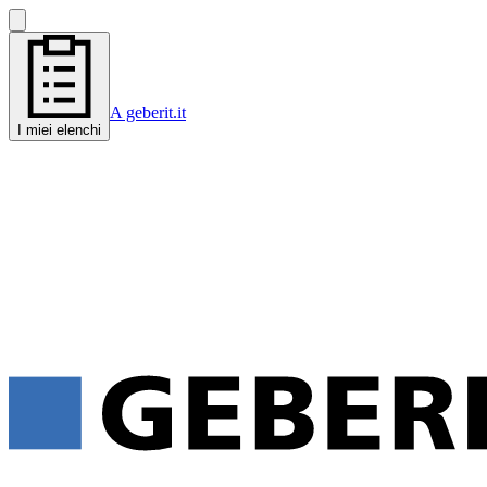
A geberit.it
I miei elenchi