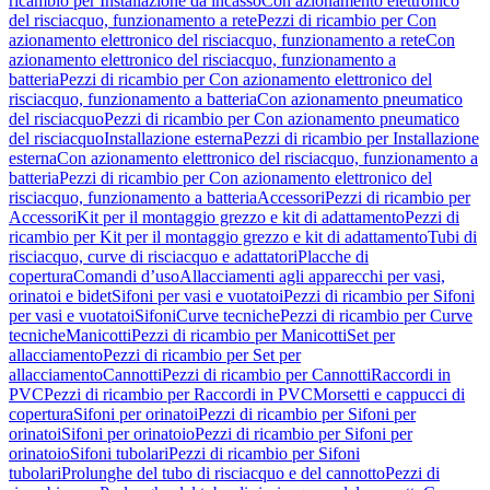
ricambio per Installazione da incasso
Con azionamento elettronico
del risciacquo, funzionamento a rete
Pezzi di ricambio per Con
azionamento elettronico del risciacquo, funzionamento a rete
Con
azionamento elettronico del risciacquo, funzionamento a
batteria
Pezzi di ricambio per Con azionamento elettronico del
risciacquo, funzionamento a batteria
Con azionamento pneumatico
del risciacquo
Pezzi di ricambio per Con azionamento pneumatico
del risciacquo
Installazione esterna
Pezzi di ricambio per Installazione
esterna
Con azionamento elettronico del risciacquo, funzionamento a
batteria
Pezzi di ricambio per Con azionamento elettronico del
risciacquo, funzionamento a batteria
Accessori
Pezzi di ricambio per
Accessori
Kit per il montaggio grezzo e kit di adattamento
Pezzi di
ricambio per Kit per il montaggio grezzo e kit di adattamento
Tubi di
risciacquo, curve di risciacquo e adattatori
Placche di
copertura
Comandi d’uso
Allacciamenti agli apparecchi per vasi,
orinatoi e bidet
Sifoni per vasi e vuotatoi
Pezzi di ricambio per Sifoni
per vasi e vuotatoi
Sifoni
Curve tecniche
Pezzi di ricambio per Curve
tecniche
Manicotti
Pezzi di ricambio per Manicotti
Set per
allacciamento
Pezzi di ricambio per Set per
allacciamento
Cannotti
Pezzi di ricambio per Cannotti
Raccordi in
PVC
Pezzi di ricambio per Raccordi in PVC
Morsetti e cappucci di
copertura
Sifoni per orinatoi
Pezzi di ricambio per Sifoni per
orinatoi
Sifoni per orinatoio
Pezzi di ricambio per Sifoni per
orinatoio
Sifoni tubolari
Pezzi di ricambio per Sifoni
tubolari
Prolunghe del tubo di risciacquo e del cannotto
Pezzi di