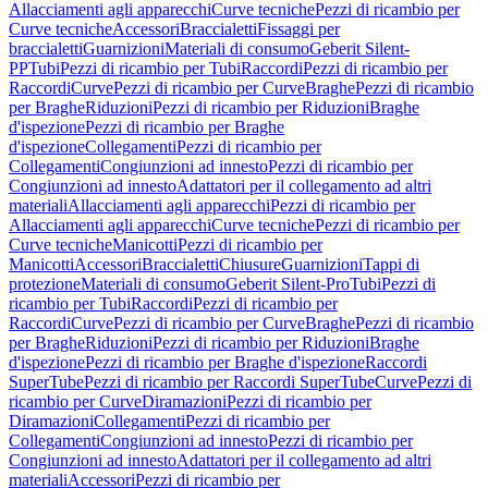
Allacciamenti agli apparecchi
Curve tecniche
Pezzi di ricambio per
Curve tecniche
Accessori
Braccialetti
Fissaggi per
braccialetti
Guarnizioni
Materiali di consumo
Geberit Silent-
PP
Tubi
Pezzi di ricambio per Tubi
Raccordi
Pezzi di ricambio per
Raccordi
Curve
Pezzi di ricambio per Curve
Braghe
Pezzi di ricambio
per Braghe
Riduzioni
Pezzi di ricambio per Riduzioni
Braghe
d'ispezione
Pezzi di ricambio per Braghe
d'ispezione
Collegamenti
Pezzi di ricambio per
Collegamenti
Congiunzioni ad innesto
Pezzi di ricambio per
Congiunzioni ad innesto
Adattatori per il collegamento ad altri
materiali
Allacciamenti agli apparecchi
Pezzi di ricambio per
Allacciamenti agli apparecchi
Curve tecniche
Pezzi di ricambio per
Curve tecniche
Manicotti
Pezzi di ricambio per
Manicotti
Accessori
Braccialetti
Chiusure
Guarnizioni
Tappi di
protezione
Materiali di consumo
Geberit Silent-Pro
Tubi
Pezzi di
ricambio per Tubi
Raccordi
Pezzi di ricambio per
Raccordi
Curve
Pezzi di ricambio per Curve
Braghe
Pezzi di ricambio
per Braghe
Riduzioni
Pezzi di ricambio per Riduzioni
Braghe
d'ispezione
Pezzi di ricambio per Braghe d'ispezione
Raccordi
SuperTube
Pezzi di ricambio per Raccordi SuperTube
Curve
Pezzi di
ricambio per Curve
Diramazioni
Pezzi di ricambio per
Diramazioni
Collegamenti
Pezzi di ricambio per
Collegamenti
Congiunzioni ad innesto
Pezzi di ricambio per
Congiunzioni ad innesto
Adattatori per il collegamento ad altri
materiali
Accessori
Pezzi di ricambio per