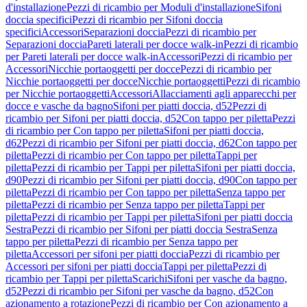
d'installazione
Pezzi di ricambio per Moduli d'installazione
Sifoni
doccia specifici
Pezzi di ricambio per Sifoni doccia
specifici
Accessori
Separazioni doccia
Pezzi di ricambio per
Separazioni doccia
Pareti laterali per docce walk-in
Pezzi di ricambio
per Pareti laterali per docce walk-in
Accessori
Pezzi di ricambio per
Accessori
Nicchie portaoggetti per docce
Pezzi di ricambio per
Nicchie portaoggetti per docce
Nicchie portaoggetti
Pezzi di ricambio
per Nicchie portaoggetti
Accessori
Allacciamenti agli apparecchi per
docce e vasche da bagno
Sifoni per piatti doccia, d52
Pezzi di
ricambio per Sifoni per piatti doccia, d52
Con tappo per piletta
Pezzi
di ricambio per Con tappo per piletta
Sifoni per piatti doccia,
d62
Pezzi di ricambio per Sifoni per piatti doccia, d62
Con tappo per
piletta
Pezzi di ricambio per Con tappo per piletta
Tappi per
piletta
Pezzi di ricambio per Tappi per piletta
Sifoni per piatti doccia,
d90
Pezzi di ricambio per Sifoni per piatti doccia, d90
Con tappo per
piletta
Pezzi di ricambio per Con tappo per piletta
Senza tappo per
piletta
Pezzi di ricambio per Senza tappo per piletta
Tappi per
piletta
Pezzi di ricambio per Tappi per piletta
Sifoni per piatti doccia
Sestra
Pezzi di ricambio per Sifoni per piatti doccia Sestra
Senza
tappo per piletta
Pezzi di ricambio per Senza tappo per
piletta
Accessori per sifoni per piatti doccia
Pezzi di ricambio per
Accessori per sifoni per piatti doccia
Tappi per piletta
Pezzi di
ricambio per Tappi per piletta
Scarichi
Sifoni per vasche da bagno,
d52
Pezzi di ricambio per Sifoni per vasche da bagno, d52
Con
azionamento a rotazione
Pezzi di ricambio per Con azionamento a