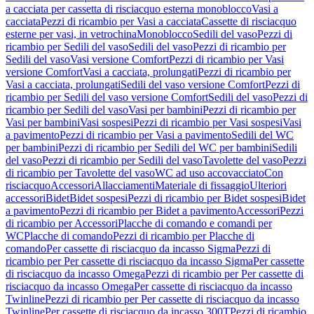
a cacciata per cassetta di risciacquo esterna monoblocco
Vasi a
cacciata
Pezzi di ricambio per Vasi a cacciata
Cassette di risciacquo
esterne per vasi, in vetrochina
Monoblocco
Sedili del vaso
Pezzi di
ricambio per Sedili del vaso
Sedili del vaso
Pezzi di ricambio per
Sedili del vaso
Vasi versione Comfort
Pezzi di ricambio per Vasi
versione Comfort
Vasi a cacciata, prolungati
Pezzi di ricambio per
Vasi a cacciata, prolungati
Sedili del vaso versione Comfort
Pezzi di
ricambio per Sedili del vaso versione Comfort
Sedili del vaso
Pezzi di
ricambio per Sedili del vaso
Vasi per bambini
Pezzi di ricambio per
Vasi per bambini
Vasi sospesi
Pezzi di ricambio per Vasi sospesi
Vasi
a pavimento
Pezzi di ricambio per Vasi a pavimento
Sedili del WC
per bambini
Pezzi di ricambio per Sedili del WC per bambini
Sedili
del vaso
Pezzi di ricambio per Sedili del vaso
Tavolette del vaso
Pezzi
di ricambio per Tavolette del vaso
WC ad uso accovacciato
Con
risciacquo
Accessori
Allacciamenti
Materiale di fissaggio
Ulteriori
accessori
Bidet
Bidet sospesi
Pezzi di ricambio per Bidet sospesi
Bidet
a pavimento
Pezzi di ricambio per Bidet a pavimento
Accessori
Pezzi
di ricambio per Accessori
Placche di comando e comandi per
WC
Placche di comando
Pezzi di ricambio per Placche di
comando
Per cassette di risciacquo da incasso Sigma
Pezzi di
ricambio per Per cassette di risciacquo da incasso Sigma
Per cassette
di risciacquo da incasso Omega
Pezzi di ricambio per Per cassette di
risciacquo da incasso Omega
Per cassette di risciacquo da incasso
Twinline
Pezzi di ricambio per Per cassette di risciacquo da incasso
Twinline
Per cassette di risciacquo da incasso 300T
Pezzi di ricambio