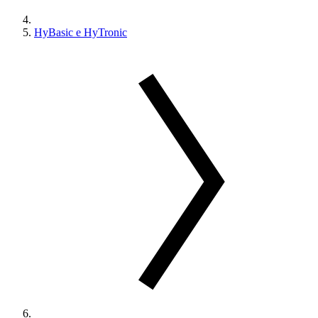
HyBasic e HyTronic