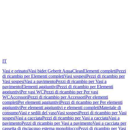
IT
Vasi e orinatoi
Vasi bidet Geberit AquaClean
Elementi completi
Pezzi
di ricambio per Elementi completi
Vasi sospesi
Pezzi di ricambio per
Vasi sospesi
Vasi a pavimento
Pezzi di ricambio per Vasi a
pavimento
Elementi aggiuntivi
Pezzi di ricambio per Elementi
aggiuntivi
Per vasi WC
Pezzi di ricambio per Per vasi
WC
Accessori
Pezzi di ricambio per Accessori
Per elementi
completi
Per elementi aggiuntivi
Pezzi di ricambio per Per elementi
aggiuntivi
Per elementi aggiuntivi e elementi completi
Materiale di
consumo
Vasi e sedili del vaso
Vasi sospesi
Pezzi di ricambio per Vasi
sospesi
Vasi a cacciata
Pezzi di ricambio per Vasi a cacciata
Vasi a
pavimento
Pezzi di ricambio per Vasi a pavimento
Vasi a cacciata per
cassetta di risciacquo esterna monoblocco
Pezzi di ricambio per Vasi