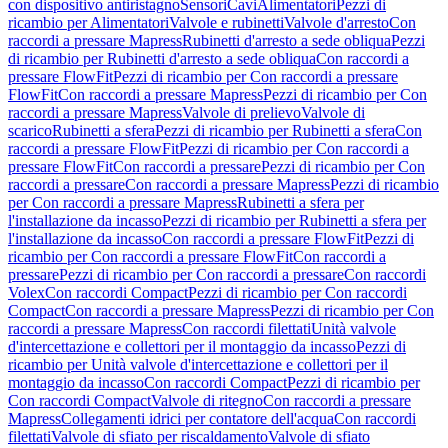
con dispositivo antiristagno
Sensori
Cavi
Alimentatori
Pezzi di
ricambio per Alimentatori
Valvole e rubinetti
Valvole d'arresto
Con
raccordi a pressare Mapress
Rubinetti d'arresto a sede obliqua
Pezzi
di ricambio per Rubinetti d'arresto a sede obliqua
Con raccordi a
pressare FlowFit
Pezzi di ricambio per Con raccordi a pressare
FlowFit
Con raccordi a pressare Mapress
Pezzi di ricambio per Con
raccordi a pressare Mapress
Valvole di prelievo
Valvole di
scarico
Rubinetti a sfera
Pezzi di ricambio per Rubinetti a sfera
Con
raccordi a pressare FlowFit
Pezzi di ricambio per Con raccordi a
pressare FlowFit
Con raccordi a pressare
Pezzi di ricambio per Con
raccordi a pressare
Con raccordi a pressare Mapress
Pezzi di ricambio
per Con raccordi a pressare Mapress
Rubinetti a sfera per
l'installazione da incasso
Pezzi di ricambio per Rubinetti a sfera per
l'installazione da incasso
Con raccordi a pressare FlowFit
Pezzi di
ricambio per Con raccordi a pressare FlowFit
Con raccordi a
pressare
Pezzi di ricambio per Con raccordi a pressare
Con raccordi
Volex
Con raccordi Compact
Pezzi di ricambio per Con raccordi
Compact
Con raccordi a pressare Mapress
Pezzi di ricambio per Con
raccordi a pressare Mapress
Con raccordi filettati
Unità valvole
d'intercettazione e collettori per il montaggio da incasso
Pezzi di
ricambio per Unità valvole d'intercettazione e collettori per il
montaggio da incasso
Con raccordi Compact
Pezzi di ricambio per
Con raccordi Compact
Valvole di ritegno
Con raccordi a pressare
Mapress
Collegamenti idrici per contatore dell'acqua
Con raccordi
filettati
Valvole di sfiato per riscaldamento
Valvole di sfiato