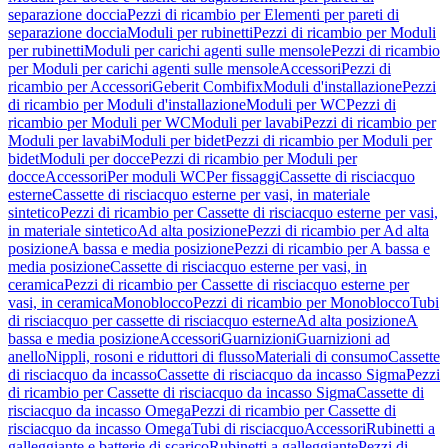
separazione doccia
Pezzi di ricambio per Elementi per pareti di
separazione doccia
Moduli per rubinetti
Pezzi di ricambio per Moduli
per rubinetti
Moduli per carichi agenti sulle mensole
Pezzi di ricambio
per Moduli per carichi agenti sulle mensole
Accessori
Pezzi di
ricambio per Accessori
Geberit Combifix
Moduli d'installazione
Pezzi
di ricambio per Moduli d'installazione
Moduli per WC
Pezzi di
ricambio per Moduli per WC
Moduli per lavabi
Pezzi di ricambio per
Moduli per lavabi
Moduli per bidet
Pezzi di ricambio per Moduli per
bidet
Moduli per docce
Pezzi di ricambio per Moduli per
docce
Accessori
Per moduli WC
Per fissaggi
Cassette di risciacquo
esterne
Cassette di risciacquo esterne per vasi, in materiale
sintetico
Pezzi di ricambio per Cassette di risciacquo esterne per vasi,
in materiale sintetico
Ad alta posizione
Pezzi di ricambio per Ad alta
posizione
A bassa e media posizione
Pezzi di ricambio per A bassa e
media posizione
Cassette di risciacquo esterne per vasi, in
ceramica
Pezzi di ricambio per Cassette di risciacquo esterne per
vasi, in ceramica
Monoblocco
Pezzi di ricambio per Monoblocco
Tubi
di risciacquo per cassette di risciacquo esterne
Ad alta posizione
A
bassa e media posizione
Accessori
Guarnizioni
Guarnizioni ad
anello
Nippli, rosoni e riduttori di flusso
Materiali di consumo
Cassette
di risciacquo da incasso
Cassette di risciacquo da incasso Sigma
Pezzi
di ricambio per Cassette di risciacquo da incasso Sigma
Cassette di
risciacquo da incasso Omega
Pezzi di ricambio per Cassette di
risciacquo da incasso Omega
Tubi di risciacquo
Accessori
Rubinetti a
galleggiante e batterie di scarico
Rubinetti a galleggiante
Pezzi di