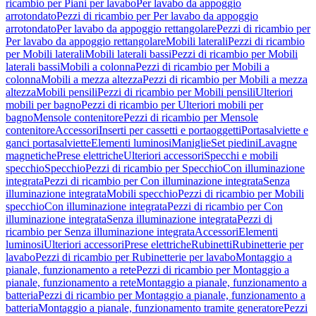
ricambio per Piani per lavabo
Per lavabo da appoggio
arrotondato
Pezzi di ricambio per Per lavabo da appoggio
arrotondato
Per lavabo da appoggio rettangolare
Pezzi di ricambio per
Per lavabo da appoggio rettangolare
Mobili laterali
Pezzi di ricambio
per Mobili laterali
Mobili laterali bassi
Pezzi di ricambio per Mobili
laterali bassi
Mobili a colonna
Pezzi di ricambio per Mobili a
colonna
Mobili a mezza altezza
Pezzi di ricambio per Mobili a mezza
altezza
Mobili pensili
Pezzi di ricambio per Mobili pensili
Ulteriori
mobili per bagno
Pezzi di ricambio per Ulteriori mobili per
bagno
Mensole contenitore
Pezzi di ricambio per Mensole
contenitore
Accessori
Inserti per cassetti e portaoggetti
Portasalviette e
ganci portasalviette
Elementi luminosi
Maniglie
Set piedini
Lavagne
magnetiche
Prese elettriche
Ulteriori accessori
Specchi e mobili
specchio
Specchio
Pezzi di ricambio per Specchio
Con illuminazione
integrata
Pezzi di ricambio per Con illuminazione integrata
Senza
illuminazione integrata
Mobili specchio
Pezzi di ricambio per Mobili
specchio
Con illuminazione integrata
Pezzi di ricambio per Con
illuminazione integrata
Senza illuminazione integrata
Pezzi di
ricambio per Senza illuminazione integrata
Accessori
Elementi
luminosi
Ulteriori accessori
Prese elettriche
Rubinetti
Rubinetterie per
lavabo
Pezzi di ricambio per Rubinetterie per lavabo
Montaggio a
pianale, funzionamento a rete
Pezzi di ricambio per Montaggio a
pianale, funzionamento a rete
Montaggio a pianale, funzionamento a
batteria
Pezzi di ricambio per Montaggio a pianale, funzionamento a
batteria
Montaggio a pianale, funzionamento tramite generatore
Pezzi