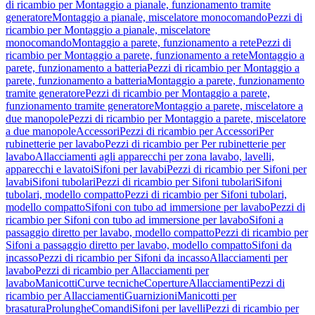
di ricambio per Montaggio a pianale, funzionamento tramite
generatore
Montaggio a pianale, miscelatore monocomando
Pezzi di
ricambio per Montaggio a pianale, miscelatore
monocomando
Montaggio a parete, funzionamento a rete
Pezzi di
ricambio per Montaggio a parete, funzionamento a rete
Montaggio a
parete, funzionamento a batteria
Pezzi di ricambio per Montaggio a
parete, funzionamento a batteria
Montaggio a parete, funzionamento
tramite generatore
Pezzi di ricambio per Montaggio a parete,
funzionamento tramite generatore
Montaggio a parete, miscelatore a
due manopole
Pezzi di ricambio per Montaggio a parete, miscelatore
a due manopole
Accessori
Pezzi di ricambio per Accessori
Per
rubinetterie per lavabo
Pezzi di ricambio per Per rubinetterie per
lavabo
Allacciamenti agli apparecchi per zona lavabo, lavelli,
apparecchi e lavatoi
Sifoni per lavabi
Pezzi di ricambio per Sifoni per
lavabi
Sifoni tubolari
Pezzi di ricambio per Sifoni tubolari
Sifoni
tubolari, modello compatto
Pezzi di ricambio per Sifoni tubolari,
modello compatto
Sifoni con tubo ad immersione per lavabo
Pezzi di
ricambio per Sifoni con tubo ad immersione per lavabo
Sifoni a
passaggio diretto per lavabo, modello compatto
Pezzi di ricambio per
Sifoni a passaggio diretto per lavabo, modello compatto
Sifoni da
incasso
Pezzi di ricambio per Sifoni da incasso
Allacciamenti per
lavabo
Pezzi di ricambio per Allacciamenti per
lavabo
Manicotti
Curve tecniche
Coperture
Allacciamenti
Pezzi di
ricambio per Allacciamenti
Guarnizioni
Manicotti per
brasatura
Prolunghe
Comandi
Sifoni per lavelli
Pezzi di ricambio per