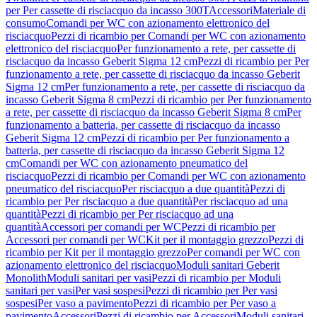
per Per cassette di risciacquo da incasso 300T
Accessori
Materiale di
consumo
Comandi per WC con azionamento elettronico del
risciacquo
Pezzi di ricambio per Comandi per WC con azionamento
elettronico del risciacquo
Per funzionamento a rete, per cassette di
risciacquo da incasso Geberit Sigma 12 cm
Pezzi di ricambio per Per
funzionamento a rete, per cassette di risciacquo da incasso Geberit
Sigma 12 cm
Per funzionamento a rete, per cassette di risciacquo da
incasso Geberit Sigma 8 cm
Pezzi di ricambio per Per funzionamento
a rete, per cassette di risciacquo da incasso Geberit Sigma 8 cm
Per
funzionamento a batteria, per cassette di risciacquo da incasso
Geberit Sigma 12 cm
Pezzi di ricambio per Per funzionamento a
batteria, per cassette di risciacquo da incasso Geberit Sigma 12
cm
Comandi per WC con azionamento pneumatico del
risciacquo
Pezzi di ricambio per Comandi per WC con azionamento
pneumatico del risciacquo
Per risciacquo a due quantità
Pezzi di
ricambio per Per risciacquo a due quantità
Per risciacquo ad una
quantità
Pezzi di ricambio per Per risciacquo ad una
quantità
Accessori per comandi per WC
Pezzi di ricambio per
Accessori per comandi per WC
Kit per il montaggio grezzo
Pezzi di
ricambio per Kit per il montaggio grezzo
Per comandi per WC con
azionamento elettronico del risciacquo
Moduli sanitari Geberit
Monolith
Moduli sanitari per vasi
Pezzi di ricambio per Moduli
sanitari per vasi
Per vasi sospesi
Pezzi di ricambio per Per vasi
sospesi
Per vaso a pavimento
Pezzi di ricambio per Per vaso a
pavimento
Accessori
Pezzi di ricambio per Accessori
Moduli sanitari