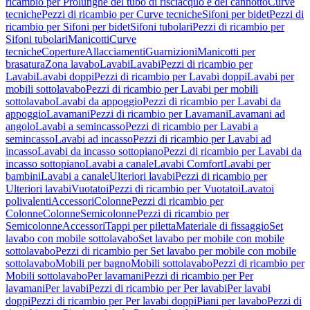
ricambio per Prolunghe del tubo di risciacquo e del cannotto
Curve
tecniche
Pezzi di ricambio per Curve tecniche
Sifoni per bidet
Pezzi di
ricambio per Sifoni per bidet
Sifoni tubolari
Pezzi di ricambio per
Sifoni tubolari
Manicotti
Curve
tecniche
Coperture
Allacciamenti
Guarnizioni
Manicotti per
brasatura
Zona lavabo
Lavabi
Lavabi
Pezzi di ricambio per
Lavabi
Lavabi doppi
Pezzi di ricambio per Lavabi doppi
Lavabi per
mobili sottolavabo
Pezzi di ricambio per Lavabi per mobili
sottolavabo
Lavabi da appoggio
Pezzi di ricambio per Lavabi da
appoggio
Lavamani
Pezzi di ricambio per Lavamani
Lavamani ad
angolo
Lavabi a semincasso
Pezzi di ricambio per Lavabi a
semincasso
Lavabi ad incasso
Pezzi di ricambio per Lavabi ad
incasso
Lavabi da incasso sottopiano
Pezzi di ricambio per Lavabi da
incasso sottopiano
Lavabi a canale
Lavabi Comfort
Lavabi per
bambini
Lavabi a canale
Ulteriori lavabi
Pezzi di ricambio per
Ulteriori lavabi
Vuotatoi
Pezzi di ricambio per Vuotatoi
Lavatoi
polivalenti
Accessori
Colonne
Pezzi di ricambio per
Colonne
Colonne
Semicolonne
Pezzi di ricambio per
Semicolonne
Accessori
Tappi per piletta
Materiale di fissaggio
Set
lavabo con mobile sottolavabo
Set lavabo per mobile con mobile
sottolavabo
Pezzi di ricambio per Set lavabo per mobile con mobile
sottolavabo
Mobili per bagno
Mobili sottolavabo
Pezzi di ricambio per
Mobili sottolavabo
Per lavamani
Pezzi di ricambio per Per
lavamani
Per lavabi
Pezzi di ricambio per Per lavabi
Per lavabi
doppi
Pezzi di ricambio per Per lavabi doppi
Piani per lavabo
Pezzi di