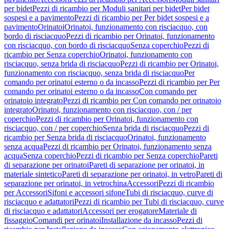
per bidet
Pezzi di ricambio per Moduli sanitari per bidet
Per bidet
sospesi e a pavimento
Pezzi di ricambio per Per bidet sospesi e a
pavimento
Orinatoi
Orinatoi, funzionamento con risciacquo, con
bordo di risciacquo
Pezzi di ricambio per Orinatoi, funzionamento
con risciacquo, con bordo di risciacquo
Senza coperchio
Pezzi di
ricambio per Senza coperchio
Orinatoi, funzionamento con
risciacquo, senza brida di risciacquo
Pezzi di ricambio per Orinatoi,
funzionamento con risciacquo, senza brida di risciacquo
Per
comando per orinatoi esterno o da incasso
Pezzi di ricambio per Per
comando per orinatoi esterno o da incasso
Con comando per
orinatoio integrato
Pezzi di ricambio per Con comando per orinatoio
integrato
Orinatoi, funzionamento con risciacquo, con / per
coperchio
Pezzi di ricambio per Orinatoi, funzionamento con
risciacquo, con / per coperchio
Senza brida di risciacquo
Pezzi di
ricambio per Senza brida di risciacquo
Orinatoi, funzionamento
senza acqua
Pezzi di ricambio per Orinatoi, funzionamento senza
acqua
Senza coperchio
Pezzi di ricambio per Senza coperchio
Pareti
di separazione per orinatoi
Pareti di separazione per orinatoi, in
materiale sintetico
Pareti di separazione per orinatoi, in vetro
Pareti di
separazione per orinatoi, in vetrochina
Accessori
Pezzi di ricambio
per Accessori
Sifoni e accessori sifone
Tubi di risciacquo, curve di
risciacquo e adattatori
Pezzi di ricambio per Tubi di risciacquo, curve
di risciacquo e adattatori
Accessori per erogatore
Materiale di
fissaggio
Comandi per orinatoi
Installazione da incasso
Pezzi di