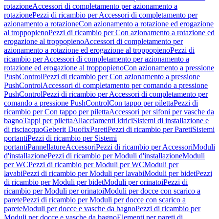
rotazione
Accessori di completamento per azionamento a
rotazione
Pezzi di ricambio per Accessori di completamento per
azionamento a rotazione
Con azionamento a rotazione ed erogazione
al troppopieno
Pezzi di ricambio per Con azionamento a rotazione ed
erogazione al troppopieno
Accessori di completamento per
azionamento a rotazione ed erogazione al troppopieno
Pezzi di
ricambio per Accessori di completamento per azionamento a
rotazione ed erogazione al troppopieno
Con azionamento a pressione
PushControl
Pezzi di ricambio per Con azionamento a pressione
PushControl
Accessori di completamento per comando a pressione
PushControl
Pezzi di ricambio per Accessori di completamento per
comando a pressione PushControl
Con tappo per piletta
Pezzi di
ricambio per Con tappo per piletta
Accessori per sifoni per vasche da
bagno
Tappi per piletta
Allacciamenti idrici
Sistemi di installazione e
di risciacquo
Geberit Duofix
Pareti
Pezzi di ricambio per Pareti
Sistemi
portanti
Pezzi di ricambio per Sistemi
portanti
Pannellature
Accessori
Pezzi di ricambio per Accessori
Moduli
d'installazione
Pezzi di ricambio per Moduli d'installazione
Moduli
per WC
Pezzi di ricambio per Moduli per WC
Moduli per
lavabi
Pezzi di ricambio per Moduli per lavabi
Moduli per bidet
Pezzi
di ricambio per Moduli per bidet
Moduli per orinatoi
Pezzi di
ricambio per Moduli per orinatoi
Moduli per docce con scarico a
parete
Pezzi di ricambio per Moduli per docce con scarico a
parete
Moduli per docce e vasche da bagno
Pezzi di ricambio per
Moduli per docce e vasche da bagno
Elementi per pareti di