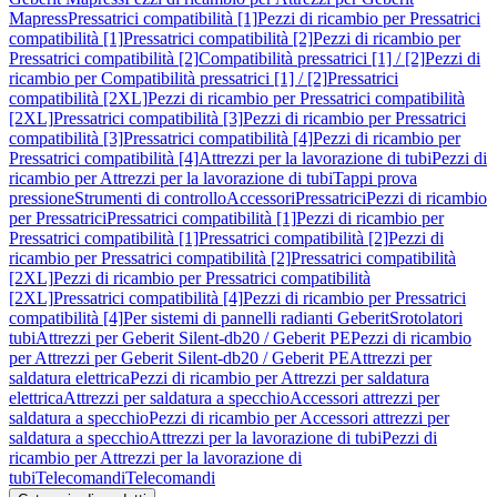
Mapress
Pressatrici compatibilità [1]
Pezzi di ricambio per Pressatrici
compatibilità [1]
Pressatrici compatibilità [2]
Pezzi di ricambio per
Pressatrici compatibilità [2]
Compatibilità pressatrici [1] / [2]
Pezzi di
ricambio per Compatibilità pressatrici [1] / [2]
Pressatrici
compatibilità [2XL]
Pezzi di ricambio per Pressatrici compatibilità
[2XL]
Pressatrici compatibilità [3]
Pezzi di ricambio per Pressatrici
compatibilità [3]
Pressatrici compatibilità [4]
Pezzi di ricambio per
Pressatrici compatibilità [4]
Attrezzi per la lavorazione di tubi
Pezzi di
ricambio per Attrezzi per la lavorazione di tubi
Tappi prova
pressione
Strumenti di controllo
Accessori
Pressatrici
Pezzi di ricambio
per Pressatrici
Pressatrici compatibilità [1]
Pezzi di ricambio per
Pressatrici compatibilità [1]
Pressatrici compatibilità [2]
Pezzi di
ricambio per Pressatrici compatibilità [2]
Pressatrici compatibilità
[2XL]
Pezzi di ricambio per Pressatrici compatibilità
[2XL]
Pressatrici compatibilità [4]
Pezzi di ricambio per Pressatrici
compatibilità [4]
Per sistemi di pannelli radianti Geberit
Srotolatori
tubi
Attrezzi per Geberit Silent-db20 / Geberit PE
Pezzi di ricambio
per Attrezzi per Geberit Silent-db20 / Geberit PE
Attrezzi per
saldatura elettrica
Pezzi di ricambio per Attrezzi per saldatura
elettrica
Attrezzi per saldatura a specchio
Accessori attrezzi per
saldatura a specchio
Pezzi di ricambio per Accessori attrezzi per
saldatura a specchio
Attrezzi per la lavorazione di tubi
Pezzi di
ricambio per Attrezzi per la lavorazione di
tubi
Telecomandi
Telecomandi