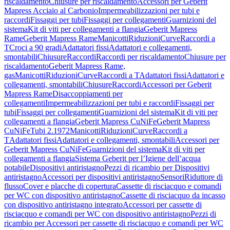
riscaldamento
Chiusure per riscaldamento
Accessori per Geberit
Mapress Acciaio al Carbonio
Impermeabilizzazioni per tubi e
raccordi
Fissaggi per tubi
Fissaggi per collegamenti
Guarnizioni del
sistema
Kit di viti per collegamenti a flangia
Geberit Mapress
Rame
Geberit Mapress Rame
Manicotti
Riduzioni
Curve
Raccordi a
T
Croci a 90 gradi
Adattatori fissi
Adattatori e collegamenti,
smontabili
Chiusure
Raccordi
Raccordi per riscaldamento
Chiusure per
riscaldamento
Geberit Mapress Rame,
gas
Manicotti
Riduzioni
Curve
Raccordi a T
Adattatori fissi
Adattatori e
collegamenti, smontabili
Chiusure
Raccordi
Accessori per Geberit
Mapress Rame
Disaccoppiamenti per
collegamenti
Impermeabilizzazioni per tubi e raccordi
Fissaggi per
tubi
Fissaggi per collegamenti
Guarnizioni del sistema
Kit di viti per
collegamenti a flangia
Geberit Mapress CuNiFe
Geberit Mapress
CuNiFe
Tubi 2.1972
Manicotti
Riduzioni
Curve
Raccordi a
T
Adattatori fissi
Adattatori e collegamenti, smontabili
Accessori per
Geberit Mapress CuNiFe
Guarnizioni del sistema
Kit di viti per
collegamenti a flangia
Sistema Geberit per l’Igiene dell’acqua
potabile
Dispositivi antiristagno
Pezzi di ricambio per Dispositivi
antiristagno
Accessori per dispositivi antiristagno
Sensori
Riduttore di
flusso
Cover e placche di copertura
Cassette di risciacquo e comandi
per WC con dispositivo antiristagno
Cassette di risciacquo da incasso
con dispositivo antiristagno integrato
Accessori per cassette di
risciacquo e comandi per WC con dispositivo antiristagno
Pezzi di
ricambio per Accessori per cassette di risciacquo e comandi per WC