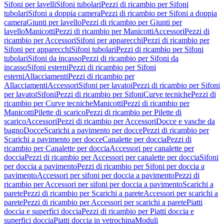
Sifoni per lavelli
Sifoni tubolari
Pezzi di ricambio per Sifoni
tubolari
Sifoni a doppia camera
Pezzi di ricambio per Sifoni a doppia
camera
Giunti per lavello
Pezzi di ricambio per Giunti per
lavello
Manicotti
Pezzi di ricambio per Manicotti
Accessori
Pezzi di
ricambio per Accessori
Sifoni per apparecchi
Pezzi di ricambio per
Sifoni per apparecchi
Sifoni tubolari
Pezzi di ricambio per Sifoni
tubolari
Sifoni da incasso
Pezzi di ricambio per Sifoni da
incasso
Sifoni esterni
Pezzi di ricambio per Sifoni
esterni
Allacciamenti
Pezzi di ricambio per
Allacciamenti
Accessori
Sifoni per lavatoi
Pezzi di ricambio per Sifoni
per lavatoi
Sifoni
Pezzi di ricambio per Sifoni
Curve tecniche
Pezzi di
ricambio per Curve tecniche
Manicotti
Pezzi di ricambio per
Manicotti
Pilette di scarico
Pezzi di ricambio per Pilette di
scarico
Accessori
Pezzi di ricambio per Accessori
Docce e vasche da
bagno
Docce
Scarichi a pavimento per docce
Pezzi di ricambio per
Scarichi a pavimento per docce
Canalette per doccia
Pezzi di
ricambio per Canalette per doccia
Accessori per canalette per
doccia
Pezzi di ricambio per Accessori per canalette per doccia
Sifoni
per doccia a pavimento
Pezzi di ricambio per Sifoni per doccia a
pavimento
Accessori per sifoni per doccia a pavimento
Pezzi di
ricambio per Accessori per sifoni per doccia a pavimento
Scarichi a
parete
Pezzi di ricambio per Scarichi a parete
Accessori per scarichi a
parete
Pezzi di ricambio per Accessori per scarichi a parete
Piatti
doccia e superfici doccia
Pezzi di ricambio per Piatti doccia e
superfici doccia
Piatti doccia in vetrochina
Moduli