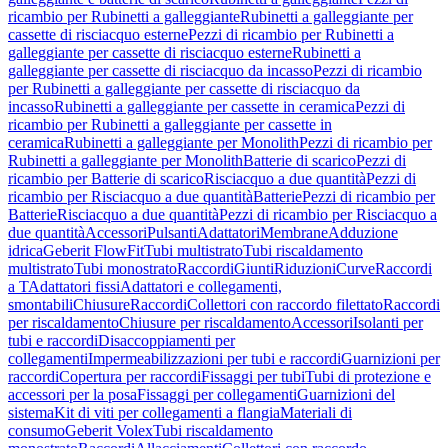
ricambio per Rubinetti a galleggiante
Rubinetti a galleggiante per
cassette di risciacquo esterne
Pezzi di ricambio per Rubinetti a
galleggiante per cassette di risciacquo esterne
Rubinetti a
galleggiante per cassette di risciacquo da incasso
Pezzi di ricambio
per Rubinetti a galleggiante per cassette di risciacquo da
incasso
Rubinetti a galleggiante per cassette in ceramica
Pezzi di
ricambio per Rubinetti a galleggiante per cassette in
ceramica
Rubinetti a galleggiante per Monolith
Pezzi di ricambio per
Rubinetti a galleggiante per Monolith
Batterie di scarico
Pezzi di
ricambio per Batterie di scarico
Risciacquo a due quantità
Pezzi di
ricambio per Risciacquo a due quantità
Batterie
Pezzi di ricambio per
Batterie
Risciacquo a due quantità
Pezzi di ricambio per Risciacquo a
due quantità
Accessori
Pulsanti
Adattatori
Membrane
Adduzione
idrica
Geberit FlowFit
Tubi multistrato
Tubi riscaldamento
multistrato
Tubi monostrato
Raccordi
Giunti
Riduzioni
Curve
Raccordi
a T
Adattatori fissi
Adattatori e collegamenti,
smontabili
Chiusure
Raccordi
Collettori con raccordo filettato
Raccordi
per riscaldamento
Chiusure per riscaldamento
Accessori
Isolanti per
tubi e raccordi
Disaccoppiamenti per
collegamenti
Impermeabilizzazioni per tubi e raccordi
Guarnizioni per
raccordi
Copertura per raccordi
Fissaggi per tubi
Tubi di protezione e
accessori per la posa
Fissaggi per collegamenti
Guarnizioni del
sistema
Kit di viti per collegamenti a flangia
Materiali di
consumo
Geberit Volex
Tubi riscaldamento