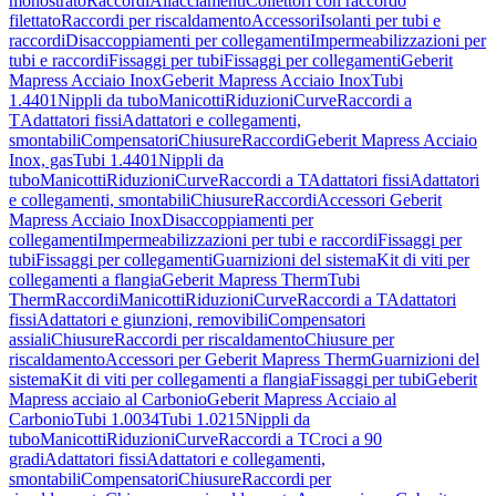
monostrato
Raccordi
Allacciamenti
Collettori con raccordo
filettato
Raccordi per riscaldamento
Accessori
Isolanti per tubi e
raccordi
Disaccoppiamenti per collegamenti
Impermeabilizzazioni per
tubi e raccordi
Fissaggi per tubi
Fissaggi per collegamenti
Geberit
Mapress Acciaio Inox
Geberit Mapress Acciaio Inox
Tubi
1.4401
Nippli da tubo
Manicotti
Riduzioni
Curve
Raccordi a
T
Adattatori fissi
Adattatori e collegamenti,
smontabili
Compensatori
Chiusure
Raccordi
Geberit Mapress Acciaio
Inox, gas
Tubi 1.4401
Nippli da
tubo
Manicotti
Riduzioni
Curve
Raccordi a T
Adattatori fissi
Adattatori
e collegamenti, smontabili
Chiusure
Raccordi
Accessori Geberit
Mapress Acciaio Inox
Disaccoppiamenti per
collegamenti
Impermeabilizzazioni per tubi e raccordi
Fissaggi per
tubi
Fissaggi per collegamenti
Guarnizioni del sistema
Kit di viti per
collegamenti a flangia
Geberit Mapress Therm
Tubi
Therm
Raccordi
Manicotti
Riduzioni
Curve
Raccordi a T
Adattatori
fissi
Adattatori e giunzioni, removibili
Compensatori
assiali
Chiusure
Raccordi per riscaldamento
Chiusure per
riscaldamento
Accessori per Geberit Mapress Therm
Guarnizioni del
sistema
Kit di viti per collegamenti a flangia
Fissaggi per tubi
Geberit
Mapress acciaio al Carbonio
Geberit Mapress Acciaio al
Carbonio
Tubi 1.0034
Tubi 1.0215
Nippli da
tubo
Manicotti
Riduzioni
Curve
Raccordi a T
Croci a 90
gradi
Adattatori fissi
Adattatori e collegamenti,
smontabili
Compensatori
Chiusure
Raccordi per