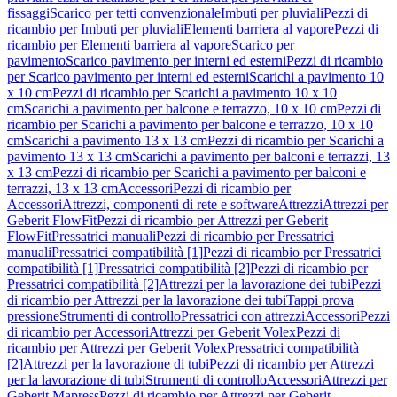
fissaggi
Scarico per tetti convenzionale
Imbuti per pluviali
Pezzi di
ricambio per Imbuti per pluviali
Elementi barriera al vapore
Pezzi di
ricambio per Elementi barriera al vapore
Scarico per
pavimento
Scarico pavimento per interni ed esterni
Pezzi di ricambio
per Scarico pavimento per interni ed esterni
Scarichi a pavimento 10
x 10 cm
Pezzi di ricambio per Scarichi a pavimento 10 x 10
cm
Scarichi a pavimento per balcone e terrazzo, 10 x 10 cm
Pezzi di
ricambio per Scarichi a pavimento per balcone e terrazzo, 10 x 10
cm
Scarichi a pavimento 13 x 13 cm
Pezzi di ricambio per Scarichi a
pavimento 13 x 13 cm
Scarichi a pavimento per balconi e terrazzi, 13
x 13 cm
Pezzi di ricambio per Scarichi a pavimento per balconi e
terrazzi, 13 x 13 cm
Accessori
Pezzi di ricambio per
Accessori
Attrezzi, componenti di rete e software
Attrezzi
Attrezzi per
Geberit FlowFit
Pezzi di ricambio per Attrezzi per Geberit
FlowFit
Pressatrici manuali
Pezzi di ricambio per Pressatrici
manuali
Pressatrici compatibilità [1]
Pezzi di ricambio per Pressatrici
compatibilità [1]
Pressatrici compatibilità [2]
Pezzi di ricambio per
Pressatrici compatibilità [2]
Attrezzi per la lavorazione dei tubi
Pezzi
di ricambio per Attrezzi per la lavorazione dei tubi
Tappi prova
pressione
Strumenti di controllo
Pressatrici con attrezzi
Accessori
Pezzi
di ricambio per Accessori
Attrezzi per Geberit Volex
Pezzi di
ricambio per Attrezzi per Geberit Volex
Pressatrici compatibilità
[2]
Attrezzi per la lavorazione di tubi
Pezzi di ricambio per Attrezzi
per la lavorazione di tubi
Strumenti di controllo
Accessori
Attrezzi per
Geberit Mapress
Pezzi di ricambio per Attrezzi per Geberit