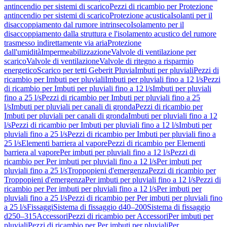
antincendio per sistemi di scarico
Pezzi di ricambio per Protezione
antincendio per sistemi di scarico
Protezione acustica
Isolanti per il
disaccoppiamento dal rumore intrinseco
Isolamento per il
disaccoppiamento dalla struttura e l'isolamento acustico del rumore
trasmesso indirettamente via aria
Protezione
dall'umidità
Impermeabilizzazione
Valvole di ventilazione per
scarico
Valvole di ventilazione
Valvole di ritegno a risparmio
energetico
Scarico per tetti Geberit Pluvia
Imbuti per pluviali
Pezzi di
ricambio per Imbuti per pluviali
Imbuti per pluviali fino a 12 l/s
Pezzi
di ricambio per Imbuti per pluviali fino a 12 l/s
Imbuti per pluviali
fino a 25 l/s
Pezzi di ricambio per Imbuti per pluviali fino a 25
l/s
Imbuti per pluviali per canali di gronda
Pezzi di ricambio per
Imbuti per pluviali per canali di gronda
Imbuti per pluviali fino a 12
l/s
Pezzi di ricambio per Imbuti per pluviali fino a 12 l/s
Imbuti per
pluviali fino a 25 l/s
Pezzi di ricambio per Imbuti per pluviali fino a
25 l/s
Elementi barriera al vapore
Pezzi di ricambio per Elementi
barriera al vapore
Per imbuti per pluviali fino a 12 l/s
Pezzi di
ricambio per Per imbuti per pluviali fino a 12 l/s
Per imbuti per
pluviali fino a 25 l/s
Troppopieni d'emergenza
Pezzi di ricambio per
Troppopieni d'emergenza
Per imbuti per pluviali fino a 12 l/s
Pezzi di
ricambio per Per imbuti per pluviali fino a 12 l/s
Per imbuti per
pluviali fino a 25 l/s
Pezzi di ricambio per Per imbuti per pluviali fino
a 25 l/s
Fissaggi
Sistema di fissaggio d40–200
Sistema di fissaggio
d250–315
Accessori
Pezzi di ricambio per Accessori
Per imbuti per
pluviali
Pezzi di ricambio per Per imbuti per pluviali
Per