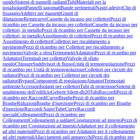
rapido
Sistemi di pannelli radianti
Tubi
Materiali per la
posa
Isolanti
Pannelli sagomati
Bande perimetrali
Nastri adesivi
Clip di
fissaggio
Additivi per massetti
Giunti di
dilatazione
Reggicurve
Cassette da incasso per collettori
Pezzi di
ricambio per Cassette da incasso per collettori
Cassette da incasso per
collettori, in metallo
Pezzi di ricambio per Cassette da incasso per
collettori, in metallo
Assortimento di collettori
Pezzi di ricambio per
Assortimento di collettori
Collettori per riscaldamento a
pavimento
Pezzi di ricambio per Collettori per riscaldamento a
pavimento
Valvole a sfera
Termometri
Adattatori
Pezzi di ricambio per
Adattatori
Terminali per collettori
Valvole di sfiato
rapido
Chiusure
Suddivisori di flusso
Unità di termoregolazione
Pezzi
di ricambio per Unità di termoregolazione
Collettori per circuiti dei
radiatori
Pezzi di ricambio per Collettori per circuiti dei
radiatori
Bypass
Componenti di regolazione
Attuatori
Termostati
ambiente
Accessori
Isolanti per collettori
Tubi di protezione
Sistemi di
smaltimento dell’edificio
Geberit Silent-db20
Tubi
Raccordi
Pezzi di
ricambio per Raccordi
Curve
Braghe
Pezzi di ricambio per
Braghe
Riduzioni
Braghe d'ispezione
Pezzi di ricambio per Braghe
d'ispezione
Raccordi SuperTube
Curve
Raccordi
speciali
Collegamenti
Pezzi di ricambio per
Collegamenti
Collegamenti a saldare
Congiunzioni ad innesto
Pezzi di
ricambio per Congiunzioni ad innesto
Adattatori per il collegamento
ad altri materiali
Pezzi di ricambio per Adattatori per il collegamento
ad altri materiali
Allacciamenti agli apparecchi
Pezzi di ricambio per