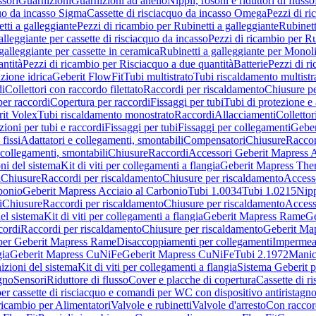
sori
Guarnizioni
Guarnizioni ad anello
Nippli, rosoni e riduttori di flusso
quo da incasso Sigma
Cassette di risciacquo da incasso Omega
Pezzi di r
tti a galleggiante
Pezzi di ricambio per Rubinetti a galleggiante
Rubinett
alleggiante per cassette di risciacquo da incasso
Pezzi di ricambio per Ru
galleggiante per cassette in ceramica
Rubinetti a galleggiante per Monol
ntità
Pezzi di ricambio per Risciacquo a due quantità
Batterie
Pezzi di r
ione idrica
Geberit FlowFit
Tubi multistrato
Tubi riscaldamento multistr
i
Collettori con raccordo filettato
Raccordi per riscaldamento
Chiusure pe
per raccordi
Copertura per raccordi
Fissaggi per tubi
Tubi di protezione e 
it Volex
Tubi riscaldamento monostrato
Raccordi
Allacciamenti
Collettor
ioni per tubi e raccordi
Fissaggi per tubi
Fissaggi per collegamenti
Geber
 fissi
Adattatori e collegamenti, smontabili
Compensatori
Chiusure
Raccor
 collegamenti, smontabili
Chiusure
Raccordi
Accessori Geberit Mapress 
ni del sistema
Kit di viti per collegamenti a flangia
Geberit Mapress The
i
Chiusure
Raccordi per riscaldamento
Chiusure per riscaldamento
Access
bonio
Geberit Mapress Acciaio al Carbonio
Tubi 1.0034
Tubi 1.0215
Nipp
i
Chiusure
Raccordi per riscaldamento
Chiusure per riscaldamento
Access
el sistema
Kit di viti per collegamenti a flangia
Geberit Mapress Rame
Ge
cordi
Raccordi per riscaldamento
Chiusure per riscaldamento
Geberit Ma
per Geberit Mapress Rame
Disaccoppiamenti per collegamenti
Impermeab
gia
Geberit Mapress CuNiFe
Geberit Mapress CuNiFe
Tubi 2.1972
Manic
izioni del sistema
Kit di viti per collegamenti a flangia
Sistema Geberit p
agno
Sensori
Riduttore di flusso
Cover e placche di copertura
Cassette di r
er cassette di risciacquo e comandi per WC con dispositivo antiristagn
ricambio per Alimentatori
Valvole e rubinetti
Valvole d'arresto
Con raccor