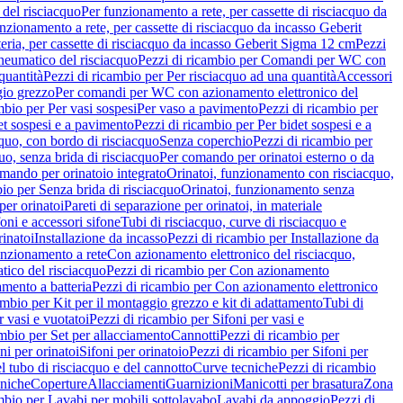
del risciacquo
Per funzionamento a rete, per cassette di risciacquo da
nzionamento a rete, per cassette di risciacquo da incasso Geberit
eria, per cassette di risciacquo da incasso Geberit Sigma 12 cm
Pezzi
umatico del risciacquo
Pezzi di ricambio per Comandi per WC con
quantità
Pezzi di ricambio per Per risciacquo ad una quantità
Accessori
gio grezzo
Per comandi per WC con azionamento elettronico del
mbio per Per vasi sospesi
Per vaso a pavimento
Pezzi di ricambio per
et sospesi e a pavimento
Pezzi di ricambio per Per bidet sospesi e a
quo, con bordo di risciacquo
Senza coperchio
Pezzi di ricambio per
uo, senza brida di risciacquo
Per comando per orinatoi esterno o da
mando per orinatoio integrato
Orinatoi, funzionamento con risciacquo,
bio per Senza brida di risciacquo
Orinatoi, funzionamento senza
per orinatoi
Pareti di separazione per orinatoi, in materiale
foni e accessori sifone
Tubi di risciacquo, curve di risciacquo e
inatoi
Installazione da incasso
Pezzi di ricambio per Installazione da
unzionamento a rete
Con azionamento elettronico del risciacquo,
ico del risciacquo
Pezzi di ricambio per Con azionamento
mento a batteria
Pezzi di ricambio per Con azionamento elettronico
ambio per Kit per il montaggio grezzo e kit di adattamento
Tubi di
r vasi e vuotatoi
Pezzi di ricambio per Sifoni per vasi e
ambio per Set per allacciamento
Cannotti
Pezzi di ricambio per
ni per orinatoi
Sifoni per orinatoio
Pezzi di ricambio per Sifoni per
l tubo di risciacquo e del cannotto
Curve tecniche
Pezzi di ricambio
cniche
Coperture
Allacciamenti
Guarnizioni
Manicotti per brasatura
Zona
mbio per Lavabi per mobili sottolavabo
Lavabi da appoggio
Pezzi di