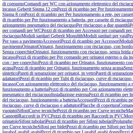
di consumo
Comandi per WC con azionamento elettronico del risciac
incasso Geberit Sigma 12 cm
Pezzi di ricambio per Per funzionamento 
Sigma 8 cm
Pezzi di ricambio per Per funzionamento a rete, per casse
di ricambio per Per funzionamento a batteria, per cassette di risciac
azionamento pneumatico del risciacquo
Per risciacquo a due quantità
P
per comandi per WC
Pezzi di ricambio per Accessori per comandi pe
risciacquo
Moduli sanitari Geberit Monolith
Moduli sanitari per vasi
Pez
Per vaso a pavimento
Accessori
Pezzi di ricambio per Accessori
Moduli 
pavimento
Orinatoi
Orinatoi, funzionamento con risciacquo, con bordo 
Senza coperchio
Orinatoi, funzionamento con risciacquo, senza brida d
incasso
Pezzi di ricambio per Per comando per orinatoi esterno o da i
con / per coperchio
Pezzi di ricambio per Orinatoi, funzionamento con 
acqua
Pezzi di ricambio per Orinatoi, funzionamento senza acqua
Senz
sintetico
Pareti di separazione per orinatoi, in vetro
Pareti di separazion
adattatori
Pezzi di ricambio per Tubi di risciacquo, curve di risciacquo 
incasso
Con azionamento elettronico del risciacquo, funzionamento a r
funzionamento a batteria
Pezzi di ricambio per Con azionamento elettr
pneumatico del risciacquo
Installazione esterna
Pezzi di ricambio per In
del risciacquo, funzionamento a batteria
Accessori
Pezzi di ricambio pe
risciacquo, curve di risciacquo e adattatori
Placche di copertura
Comand
vuotatoi
Sifoni
Curve tecniche
Pezzi di ricambio per Curve tecniche
Man
Cannotti
Raccordi in PVC
Pezzi di ricambio per Raccordi in PVC
Mors
orinatoio
Sifoni tubolari
Pezzi di ricambio per Sifoni tubolari
Prolunghe 
per Curve tecniche
Sifoni per bidet
Pezzi di ricambio per Sifoni per bid
lavabo
Lavabi
Lavabi
Pezzi di ricambio per Lavabi
Lavabi doppi
Pezzi 