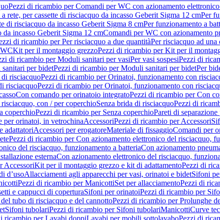
quo
Pezzi di ricambio per Comandi per WC con azionamento elettronico 
a rete, per cassette di risciacquo da incasso Geberit Sigma 12 cm
Per fu
tte di risciacquo da incasso Geberit Sigma 8 cm
Per funzionamento a batt
quo da incasso Geberit Sigma 12 cm
Comandi per WC con azionamento pne
ezzi di ricambio per Per risciacquo a due quantità
Per risciacquo ad una 
r WC
Kit per il montaggio grezzo
Pezzi di ricambio per Kit per il montag
zi di ricambio per Moduli sanitari per vasi
Per vasi sospesi
Pezzi di rica
sanitari per bidet
Pezzi di ricambio per Moduli sanitari per bidet
Per bid
di risciacquo
Pezzi di ricambio per Orinatoi, funzionamento con risciac
i risciacquo
Pezzi di ricambio per Orinatoi, funzionamento con risciacq
ncasso
Con comando per orinatoio integrato
Pezzi di ricambio per Con co
risciacquo, con / per coperchio
Senza brida di risciacquo
Pezzi di ricam
a coperchio
Pezzi di ricambio per Senza coperchio
Pareti di separazione 
e per orinatoi, in vetrochina
Accessori
Pezzi di ricambio per Accessori
Si
e adattatori
Accessori per erogatore
Materiale di fissaggio
Comandi per or
ete
Pezzi di ricambio per Con azionamento elettronico del risciacquo, f
onico del risciacquo, funzionamento a batteria
Con azionamento pneumat
stallazione esterna
Con azionamento elettronico del risciacquo, funziona
r Accessori
Kit per il montaggio grezzo e kit di adattamento
Pezzi di ric
i d’uso
Allacciamenti agli apparecchi per vasi, orinatoi e bidet
Sifoni pe
icotti
Pezzi di ricambio per Manicotti
Set per allacciamento
Pezzi di ric
etti e cappucci di copertura
Sifoni per orinatoi
Pezzi di ricambio per Sifo
del tubo di risciacquo e del cannotto
Pezzi di ricambio per Prolunghe de
et
Sifoni tubolari
Pezzi di ricambio per Sifoni tubolari
Manicotti
Curve te
di ricambio per Lavabi doppi
Lavabi per mobili sottolavabo
Pezzi di rica