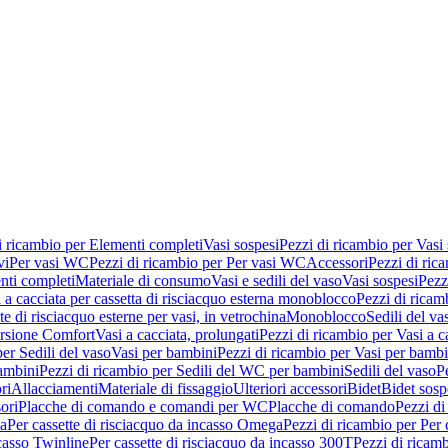
i ricambio per Elementi completi
Vasi sospesi
Pezzi di ricambio per Vasi
vi
Per vasi WC
Pezzi di ricambio per Per vasi WC
Accessori
Pezzi di ric
nti completi
Materiale di consumo
Vasi e sedili del vaso
Vasi sospesi
Pezz
 a cacciata per cassetta di risciacquo esterna monoblocco
Pezzi di ricamb
te di risciacquo esterne per vasi, in vetrochina
Monoblocco
Sedili del va
ersione Comfort
Vasi a cacciata, prolungati
Pezzi di ricambio per Vasi a c
er Sedili del vaso
Vasi per bambini
Pezzi di ricambio per Vasi per bambi
ambini
Pezzi di ricambio per Sedili del WC per bambini
Sedili del vaso
P
ri
Allacciamenti
Materiale di fissaggio
Ulteriori accessori
Bidet
Bidet sosp
ori
Placche di comando e comandi per WC
Placche di comando
Pezzi di
ma
Per cassette di risciacquo da incasso Omega
Pezzi di ricambio per Per
ncasso Twinline
Per cassette di risciacquo da incasso 300T
Pezzi di ricamb