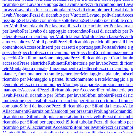
ricambio per Lavabi da appoggio
Lavamani
Pezzi di ricambio per Lav
incasso
Lavabi da incasso sottopiano
Pezzi di ricambio per Lavabi da i
lavabi
Vuotatoi
Pezzi di ricambio per Vuotatoi
Lavatoi polivalenti
Acces
fissaggio
Set lavabo con mobile sottolavabo
Set lavabo per mobile con
per Mobili sottolavabo
Per lavamani
Pezzi di ricambio per Per lavaman
per lavabo
Per lavabo da appoggio arrotondato
Pezzi di ricambio per P
laterali
Pezzi di ricambio per Mobili laterali
Mobili laterali bassi
Pezzi di
a mezza altezza
Mobili pensili
Pezzi di ricambio per Mobili pensili
Ulte
contenitore
Accessori
Inserti per cassetti e portaoggetti
Portasalviette e 
specchio
Specchio
Pezzi di ricambio per Specchio
Con illuminazione in
specchio
Con illuminazione integrata
Pezzi di ricambio per Con illumin
accessori
Prese elettriche
Rubinetti
Rubinetterie per lavabo
Pezzi di rica
rete
Montaggio a pianale, funzionamento a batteria
Pezzi di ricambio p
pianale, funzionamento tramite generatore
Montaggio a pianale, misc
ricambio per Montaggio a parete, funzionamento a rete
Montaggio a pa
generatore
Pezzi di ricambio per Montaggio a parete, funzionamento t
manopole
Accessori
Pezzi di ricambio per Accessori
Per rubinetterie pe
lavabi
Pezzi di ricambio per Sifoni per lavabi
Sifoni tubolari
Pezzi di ri
immersione per lavabo
Pezzi di ricambio per Sifoni con tubo ad immer
compatto
Sifoni da incasso
Pezzi di ricambio per Sifoni da incasso
Alla
Allacciamenti
Guarnizioni
Manicotti per brasatura
Prolunghe
Comandi
S
ricambio per Sifoni a doppia camera
Giunti per lavello
Pezzi di ricambi
ricambio per Sifoni per apparecchi
Sifoni tubolari
Pezzi di ricambio per
ricambio per Allacciamenti
Accessori
Sifoni per lavatoi
Pezzi di ricambi
Manicotti
Pilette di scarico
Pezzi di ricambio per Pilette di scarico
Acces