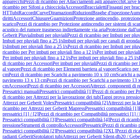
apparecchi
Pezzi di ricambio per Allacciamenti agli apparecchi
Curve t
ricambio per Sifoni a chiocciola
Accessori
Braccialetti
Fissaggi per bracc
HT
Tubi
Raccordi
Curve
Diramazioni
Riduzioni
Braghe d'ispezione
Aume
diritti
Accessori
Chiusure
Guarnizioni
Protezione antincendio, protezione
scarico
Pezzi di ricambio per Protezione antincendio per sistemi di sca
acustico del rumore trasmesso indirettamente via aria
Protezione dall'u
Geberit Pluvia
Imbuti per pluviali
Pezzi di ricambio per Imbuti per pluv
Imbuti per pluviali fino a 25 l/s
Imbuti per pluviali per canali di gronda
l/s
Imbuti per pluviali fino a 25 l/s
Pezzi di ricambio per Imbuti per pluvi
ricambio per Per imbuti per pluviali fino a 12 l/s
Per imbuti per pluviali
Per imbuti per pluviali fino a 12 l/s
Per imbuti per pluviali fino a 25 l/s
di ricambio per Accessori
Per imbuti per pluviali
Pezzi di ricambio per 
al vapore
Pezzi di ricambio per Elementi barriera al vapore
Scarico per
cm
Pezzi di ricambio per Scarichi a pavimento 10 x 10 cm
Scarichi a 
pavimento 13 x 13 cm
Pezzi di ricambio per Scarichi a pavimento 13 
cm
Accessori
Pezzi di ricambio per Accessori
Attrezzi, componenti di r
Pressatrici manuali
Pressatrici compatibilità [1]
Pezzi di ricambio per Pre
di ricambio per Attrezzi per la lavorazione dei tubi
Tappi prova pressi
Attrezzi per Geberit Volex
Pressatrici compatibilità [2]
Attrezzi per la l
ricambio per Attrezzi per Geberit Mapress
Pressatrici compatibilità [1]
pressatrici [1] / [2]
Pezzi di ricambio per Compatibilità pressatrici [1] / 
Pressatrici compatibilità [3]
Pressatrici compatibilità [4]
Pezzi di ricambi
pressione
Strumenti di controllo
Accessori
Pressatrici
Pezzi di ricambio p
Pressatrici compatibilità [2]
Pressatrici compatibilità [2XL]
Pezzi di ric
radianti Geberit
Srotolatori tubi
Attrezzi per Geberit Silent-db20 / Gebe