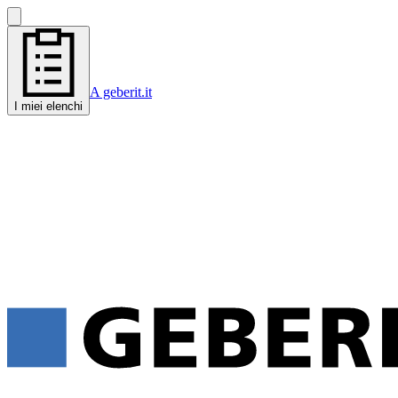
A geberit.it
I miei elenchi