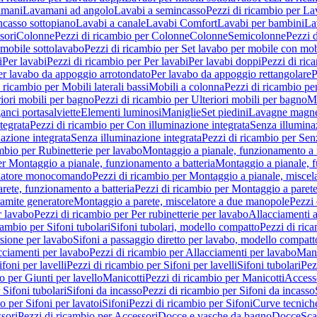
amani
Lavamani ad angolo
Lavabi a semincasso
Pezzi di ricambio per La
ncasso sottopiano
Lavabi a canale
Lavabi Comfort
Lavabi per bambini
La
sori
Colonne
Pezzi di ricambio per Colonne
Colonne
Semicolonne
Pezzi 
 mobile sottolavabo
Pezzi di ricambio per Set lavabo per mobile con mob
i
Per lavabi
Pezzi di ricambio per Per lavabi
Per lavabi doppi
Pezzi di ric
er lavabo da appoggio arrotondato
Per lavabo da appoggio rettangolare
P
 ricambio per Mobili laterali bassi
Mobili a colonna
Pezzi di ricambio pe
riori mobili per bagno
Pezzi di ricambio per Ulteriori mobili per bagno
Me
ganci portasalviette
Elementi luminosi
Maniglie
Set piedini
Lavagne magne
tegrata
Pezzi di ricambio per Con illuminazione integrata
Senza illumina
azione integrata
Senza illuminazione integrata
Pezzi di ricambio per Sen
mbio per Rubinetterie per lavabo
Montaggio a pianale, funzionamento a 
er Montaggio a pianale, funzionamento a batteria
Montaggio a pianale, 
elatore monocomando
Pezzi di ricambio per Montaggio a pianale, misc
rete, funzionamento a batteria
Pezzi di ricambio per Montaggio a parete
ramite generatore
Montaggio a parete, miscelatore a due manopole
Pezzi 
r lavabo
Pezzi di ricambio per Per rubinetterie per lavabo
Allacciamenti a
cambio per Sifoni tubolari
Sifoni tubolari, modello compatto
Pezzi di ric
sione per lavabo
Sifoni a passaggio diretto per lavabo, modello compatt
cciamenti per lavabo
Pezzi di ricambio per Allacciamenti per lavabo
Mani
ifoni per lavelli
Pezzi di ricambio per Sifoni per lavelli
Sifoni tubolari
Pez
o per Giunti per lavello
Manicotti
Pezzi di ricambio per Manicotti
Access
 Sifoni tubolari
Sifoni da incasso
Pezzi di ricambio per Sifoni da incasso
o per Sifoni per lavatoi
Sifoni
Pezzi di ricambio per Sifoni
Curve tecnich
sori
Pezzi di ricambio per Accessori
Docce e vasche da bagno
Docce
Sca