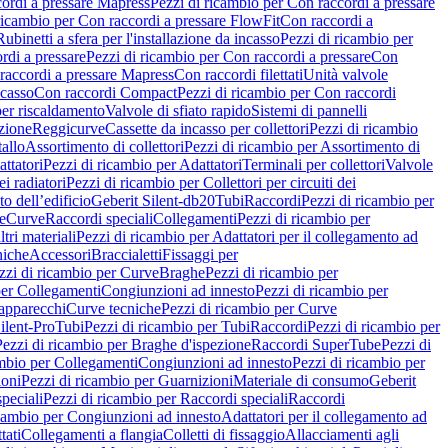
ordi a pressare Mapress
Pezzi di ricambio per Con raccordi a pressare
ricambio per Con raccordi a pressare FlowFit
Con raccordi a
Rubinetti a sfera per l'installazione da incasso
Pezzi di ricambio per
rdi a pressare
Pezzi di ricambio per Con raccordi a pressare
Con
raccordi a pressare Mapress
Con raccordi filettati
Unità valvole
ncasso
Con raccordi Compact
Pezzi di ricambio per Con raccordi
per riscaldamento
Valvole di sfiato rapido
Sistemi di pannelli
azione
Reggicurve
Cassette da incasso per collettori
Pezzi di ricambio
tallo
Assortimento di collettori
Pezzi di ricambio per Assortimento di
ttatori
Pezzi di ricambio per Adattatori
Terminali per collettori
Valvole
ei radiatori
Pezzi di ricambio per Collettori per circuiti dei
o dell’edificio
Geberit Silent-db20
Tubi
Raccordi
Pezzi di ricambio per
e
Curve
Raccordi speciali
Collegamenti
Pezzi di ricambio per
tri materiali
Pezzi di ricambio per Adattatori per il collegamento ad
niche
Accessori
Braccialetti
Fissaggi per
zzi di ricambio per Curve
Braghe
Pezzi di ricambio per
per Collegamenti
Congiunzioni ad innesto
Pezzi di ricambio per
 apparecchi
Curve tecniche
Pezzi di ricambio per Curve
ilent-Pro
Tubi
Pezzi di ricambio per Tubi
Raccordi
Pezzi di ricambio per
Pezzi di ricambio per Braghe d'ispezione
Raccordi SuperTube
Pezzi di
ambio per Collegamenti
Congiunzioni ad innesto
Pezzi di ricambio per
ioni
Pezzi di ricambio per Guarnizioni
Materiale di consumo
Geberit
peciali
Pezzi di ricambio per Raccordi speciali
Raccordi
icambio per Congiunzioni ad innesto
Adattatori per il collegamento ad
tati
Collegamenti a flangia
Colletti di fissaggio
Allacciamenti agli