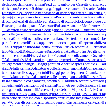
di risciacquo esterne
Ad alta posizione
A bassa e media posizione
Acces
risciacquo da incasso Sigma
Pezzi di ricambio per Cassette di risciac
risciacquo
Accessori
Rubinetti a galleggiante e batterie di scarico
Rubine
Rubinetti a galleggiante per cassette di risciacquo esterne
Rubinetti a g
galleggiante per cassette in ceramica
Pezzi di ricambio per Rubinetti a 
di scarico
Pezzi di ricambio per Batterie di scarico
Risciacquo a due qua
Risciacquo a due quantità
Accessori
Pulsanti
Adattatori
Membrane
Adduz
T
Adattatori fissi
Adattatori e collegamenti, smontabili
Chiusure
Raccord
per collegamenti
Impermeabilizzazioni per tubi e raccordi
Guarnizioni 
sistema
Kit di viti per collegamenti a flangia
Materiali di consumo
Geber
per tubi e raccordi
Disaccoppiamenti per collegamenti
Impermeabilizzaz
1.4401
Nippli da tubo
Manicotti
Riduzioni
Curve
Raccordi a T
Adattatori
tubo
Manicotti
Riduzioni
Curve
Raccordi a T
Adattatori fissi
Adattatori e
per tubi e raccordi
Fissaggi per tubi
Fissaggi per collegamenti
Guarnizio
T
Adattatori fissi
Adattatori e giunzioni, removibili
Compensatori assial
collegamenti a flangia
Fissaggi per tubi
Geberit Mapress acciaio al Car
gradi
Adattatori fissi
Adattatori e collegamenti, smontabili
Compensator
tubi e raccordi
Fissaggi per tubi
Fissaggi per collegamenti
Guarnizioni d
gradi
Adattatori fissi
Adattatori e collegamenti, smontabili
Chiusure
Rac
fissi
Adattatori e collegamenti, smontabili
Chiusure
Raccordi
Accessori 
collegamenti
Guarnizioni del sistema
Kit di viti per collegamenti a flan
collegamenti, smontabili
Accessori per Geberit Mapress CuNiFe
Guarn
ricambio per Dispositivi antiristagno
Accessori per dispositivi antirist
risciacquo da incasso con dispositivo antiristagno integrato
Accessori p
per WC con dispositivo antiristagno
Sensori
Cavi
Alimentatori
Pezzi di 