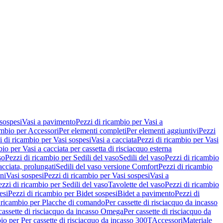
 sospesi
Vasi a pavimento
Pezzi di ricambio per Vasi a
ambio per Accessori
Per elementi completi
Per elementi aggiuntivi
Pezzi
i di ricambio per Vasi sospesi
Vasi a cacciata
Pezzi di ricambio per Vasi
io per Vasi a cacciata per cassetta di risciacquo esterna
so
Pezzi di ricambio per Sedili del vaso
Sedili del vaso
Pezzi di ricambio
acciata, prolungati
Sedili del vaso versione Comfort
Pezzi di ricambio
ni
Vasi sospesi
Pezzi di ricambio per Vasi sospesi
Vasi a
ezzi di ricambio per Sedili del vaso
Tavolette del vaso
Pezzi di ricambio
esi
Pezzi di ricambio per Bidet sospesi
Bidet a pavimento
Pezzi di
 ricambio per Placche di comando
Per cassette di risciacquo da incasso
 cassette di risciacquo da incasso Omega
Per cassette di risciacquo da
io per Per cassette di risciacquo da incasso 300T
Accessori
Materiale