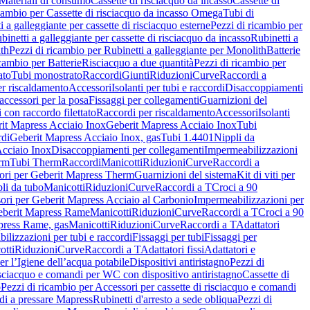
Materiali di consumo
Cassette di risciacquo da incasso
Cassette di
icambio per Cassette di risciacquo da incasso Omega
Tubi di
i a galleggiante per cassette di risciacquo esterne
Pezzi di ricambio per
binetti a galleggiante per cassette di risciacquo da incasso
Rubinetti a
ith
Pezzi di ricambio per Rubinetti a galleggiante per Monolith
Batterie
icambio per Batterie
Risciacquo a due quantità
Pezzi di ricambio per
ato
Tubi monostrato
Raccordi
Giunti
Riduzioni
Curve
Raccordi a
r riscaldamento
Accessori
Isolanti per tubi e raccordi
Disaccoppiamenti
accessori per la posa
Fissaggi per collegamenti
Guarnizioni del
i con raccordo filettato
Raccordi per riscaldamento
Accessori
Isolanti
it Mapress Acciaio Inox
Geberit Mapress Acciaio Inox
Tubi
di
Geberit Mapress Acciaio Inox, gas
Tubi 1.4401
Nippli da
Acciaio Inox
Disaccoppiamenti per collegamenti
Impermeabilizzazioni
rm
Tubi Therm
Raccordi
Manicotti
Riduzioni
Curve
Raccordi a
ori per Geberit Mapress Therm
Guarnizioni del sistema
Kit di viti per
li da tubo
Manicotti
Riduzioni
Curve
Raccordi a T
Croci a 90
ori per Geberit Mapress Acciaio al Carbonio
Impermeabilizzazioni per
berit Mapress Rame
Manicotti
Riduzioni
Curve
Raccordi a T
Croci a 90
press Rame, gas
Manicotti
Riduzioni
Curve
Raccordi a T
Adattatori
ilizzazioni per tubi e raccordi
Fissaggi per tubi
Fissaggi per
otti
Riduzioni
Curve
Raccordi a T
Adattatori fissi
Adattatori e
er l’Igiene dell’acqua potabile
Dispositivi antiristagno
Pezzi di
isciacquo e comandi per WC con dispositivo antiristagno
Cassette di
o
Pezzi di ricambio per Accessori per cassette di risciacquo e comandi
di a pressare Mapress
Rubinetti d'arresto a sede obliqua
Pezzi di