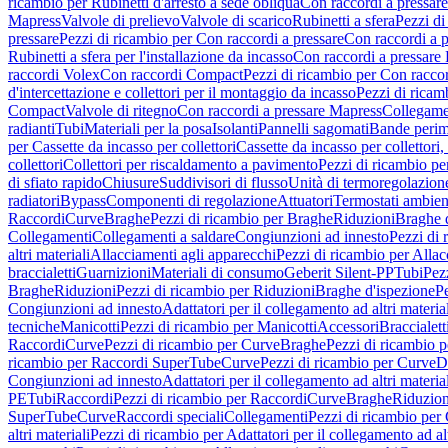
ricambio per Rubinetti d'arresto a sede obliqua
Con raccordi a pressar
Mapress
Valvole di prelievo
Valvole di scarico
Rubinetti a sfera
Pezzi di
pressare
Pezzi di ricambio per Con raccordi a pressare
Con raccordi a 
Rubinetti a sfera per l'installazione da incasso
Con raccordi a pressare
raccordi Volex
Con raccordi Compact
Pezzi di ricambio per Con racc
d'intercettazione e collettori per il montaggio da incasso
Pezzi di ricamb
Compact
Valvole di ritegno
Con raccordi a pressare Mapress
Collegamen
radianti
Tubi
Materiali per la posa
Isolanti
Pannelli sagomati
Bande perim
per Cassette da incasso per collettori
Cassette da incasso per collettori,
collettori
Collettori per riscaldamento a pavimento
Pezzi di ricambio pe
di sfiato rapido
Chiusure
Suddivisori di flusso
Unità di termoregolazion
radiatori
Bypass
Componenti di regolazione
Attuatori
Termostati ambien
Raccordi
Curve
Braghe
Pezzi di ricambio per Braghe
Riduzioni
Braghe 
Collegamenti
Collegamenti a saldare
Congiunzioni ad innesto
Pezzi di 
altri materiali
Allacciamenti agli apparecchi
Pezzi di ricambio per Allac
braccialetti
Guarnizioni
Materiali di consumo
Geberit Silent-PP
Tubi
Pez
Braghe
Riduzioni
Pezzi di ricambio per Riduzioni
Braghe d'ispezione
Pe
Congiunzioni ad innesto
Adattatori per il collegamento ad altri materia
tecniche
Manicotti
Pezzi di ricambio per Manicotti
Accessori
Braccialett
Raccordi
Curve
Pezzi di ricambio per Curve
Braghe
Pezzi di ricambio 
ricambio per Raccordi SuperTube
Curve
Pezzi di ricambio per Curve
D
Congiunzioni ad innesto
Adattatori per il collegamento ad altri materia
PE
Tubi
Raccordi
Pezzi di ricambio per Raccordi
Curve
Braghe
Riduzion
SuperTube
Curve
Raccordi speciali
Collegamenti
Pezzi di ricambio per
altri materiali
Pezzi di ricambio per Adattatori per il collegamento ad alt