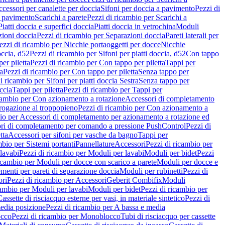
cessori per canalette per doccia
Sifoni per doccia a pavimento
Pezzi di
a pavimento
Scarichi a parete
Pezzi di ricambio per Scarichi a
iatti doccia e superfici doccia
Piatti doccia in vetrochina
Moduli
zioni doccia
Pezzi di ricambio per Separazioni doccia
Pareti laterali per
ezzi di ricambio per Nicchie portaoggetti per docce
Nicchie
occia, d52
Pezzi di ricambio per Sifoni per piatti doccia, d52
Con tappo
er piletta
Pezzi di ricambio per Con tappo per piletta
Tappi per
a
Pezzi di ricambio per Con tappo per piletta
Senza tappo per
i ricambio per Sifoni per piatti doccia Sestra
Senza tappo per
ccia
Tappi per piletta
Pezzi di ricambio per Tappi per
icambio per Con azionamento a rotazione
Accessori di completamento
rogazione al troppopieno
Pezzi di ricambio per Con azionamento a
bio per Accessori di completamento per azionamento a rotazione ed
ri di completamento per comando a pressione PushControl
Pezzi di
tta
Accessori per sifoni per vasche da bagno
Tappi per
mbio per Sistemi portanti
Pannellature
Accessori
Pezzi di ricambio per
lavabi
Pezzi di ricambio per Moduli per lavabi
Moduli per bidet
Pezzi
icambio per Moduli per docce con scarico a parete
Moduli per docce e
menti per pareti di separazione doccia
Moduli per rubinetti
Pezzi di
ori
Pezzi di ricambio per Accessori
Geberit Combifix
Moduli
cambio per Moduli per lavabi
Moduli per bidet
Pezzi di ricambio per
assette di risciacquo esterne per vasi, in materiale sintetico
Pezzi di
edia posizione
Pezzi di ricambio per A bassa e media
cco
Pezzi di ricambio per Monoblocco
Tubi di risciacquo per cassette