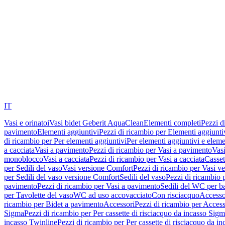
IT
Vasi e orinatoi
Vasi bidet Geberit AquaClean
Elementi completi
Pezzi d
pavimento
Elementi aggiuntivi
Pezzi di ricambio per Elementi aggiunti
di ricambio per Per elementi aggiuntivi
Per elementi aggiuntivi e eleme
a cacciata
Vasi a pavimento
Pezzi di ricambio per Vasi a pavimento
Vasi
monoblocco
Vasi a cacciata
Pezzi di ricambio per Vasi a cacciata
Casset
per Sedili del vaso
Vasi versione Comfort
Pezzi di ricambio per Vasi v
per Sedili del vaso versione Comfort
Sedili del vaso
Pezzi di ricambio p
pavimento
Pezzi di ricambio per Vasi a pavimento
Sedili del WC per b
per Tavolette del vaso
WC ad uso accovacciato
Con risciacquo
Accesso
ricambio per Bidet a pavimento
Accessori
Pezzi di ricambio per Access
Sigma
Pezzi di ricambio per Per cassette di risciacquo da incasso Sig
incasso Twinline
Pezzi di ricambio per Per cassette di risciacquo da i