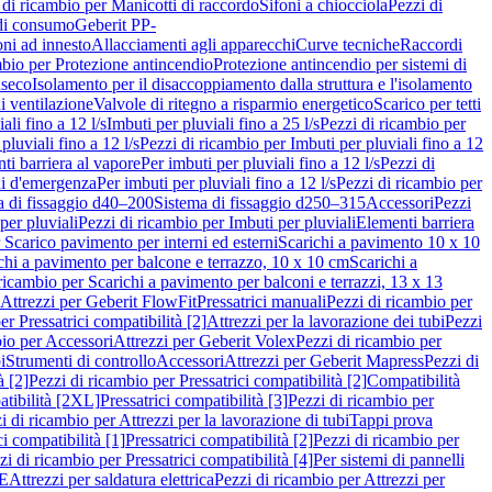
 di ricambio per Manicotti di raccordo
Sifoni a chiocciola
Pezzi di
 di consumo
Geberit PP-
ni ad innesto
Allacciamenti agli apparecchi
Curve tecniche
Raccordi
mbio per Protezione antincendio
Protezione antincendio per sistemi di
nseco
Isolamento per il disaccoppiamento dalla struttura e l'isolamento
i ventilazione
Valvole di ritegno a risparmio energetico
Scarico per tetti
ali fino a 12 l/s
Imbuti per pluviali fino a 25 l/s
Pezzi di ricambio per
pluviali fino a 12 l/s
Pezzi di ricambio per Imbuti per pluviali fino a 12
ti barriera al vapore
Per imbuti per pluviali fino a 12 l/s
Pezzi di
ni d'emergenza
Per imbuti per pluviali fino a 12 l/s
Pezzi di ricambio per
a di fissaggio d40–200
Sistema di fissaggio d250–315
Accessori
Pezzi
per pluviali
Pezzi di ricambio per Imbuti per pluviali
Elementi barriera
 Scarico pavimento per interni ed esterni
Scarichi a pavimento 10 x 10
chi a pavimento per balcone e terrazzo, 10 x 10 cm
Scarichi a
ricambio per Scarichi a pavimento per balconi e terrazzi, 13 x 13
 Attrezzi per Geberit FlowFit
Pressatrici manuali
Pezzi di ricambio per
er Pressatrici compatibilità [2]
Attrezzi per la lavorazione dei tubi
Pezzi
bio per Accessori
Attrezzi per Geberit Volex
Pezzi di ricambio per
i
Strumenti di controllo
Accessori
Attrezzi per Geberit Mapress
Pezzi di
à [2]
Pezzi di ricambio per Pressatrici compatibilità [2]
Compatibilità
atibilità [2XL]
Pressatrici compatibilità [3]
Pezzi di ricambio per
i di ricambio per Attrezzi per la lavorazione di tubi
Tappi prova
i compatibilità [1]
Pressatrici compatibilità [2]
Pezzi di ricambio per
zi di ricambio per Pressatrici compatibilità [4]
Per sistemi di pannelli
PE
Attrezzi per saldatura elettrica
Pezzi di ricambio per Attrezzi per