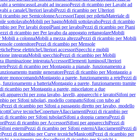
vabi a semincasso
Lavabi ad incasso
Pezzi di ricambio per Lavabi ad
vabi a canale
Ulteriori lavabi
Pezzi di ricambio per Ulteriori
di ricambio per Semicolonne
Accessori
Tappi per piletta
Materiale di
ile sottolavabo
Mobili per bagno
Mobili sottolavabo
Pezzi di ricambio
ambio per Per lavabi doppi
Piani per lavabo
Pezzi di ricambio per Piani
ezzi di ricambio per Per lavabo da appoggio rettangolare
Mobili
r Mobili a colonna
Mobili a mezza altezza
Pezzi di ricambio per Mobili
nsole contenitore
Pezzi di ricambio per Mensole
tiche
Prese elettriche
Ulteriori accessori
Specchi e mobili
zione integrata
Mobili specchio
Pezzi di ricambio per Mobili
za illuminazione integrata
Accessori
Elementi luminosi
Ulteriori
rete
Pezzi di ricambio per Montaggio a pianale, funzionamento a
funzionamento tramite generatore
Pezzi di ricambio per Montaggio a
elatore monocomando
Montaggio a parete, funzionamento a rete
Pezzi di
, funzionamento a batteria
Montaggio a parete, funzionamento tramite
di ricambio per Montaggio a parete, miscelatore a due
gli apparecchi per zona lavabo, lavelli, apparecchi e lavatoi
Sifoni per
ambio per Sifoni tubolari, modello compatto
Sifoni con tubo ad
o
Pezzi di ricambio per Sifoni a passaggio diretto per lavabo, modello
cotti
Curve tecniche
Coperture
Allacciamenti
Pezzi di ricambio per
zi di ricambio per Sifoni tubolari
Sifoni a doppia camera
Pezzi di
ori
Pezzi di ricambio per Accessori
Sifoni per apparecchi
Pezzi di
Sifoni esterni
Pezzi di ricambio per Sifoni esterni
Allacciamenti
Pezzi di
e
Pezzi di ricambio per Curve tecniche
Manicotti
Pezzi di ricambio per
richi a pavimento per docce
Pezzi di ricambio per Scarichi a