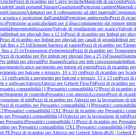
ecniche
Pezzi di ricambio per Curve tecniche
Manicotti di raccordo
Pezzi
ialetti
Canali portanti
Chiusure
Guarnizioni
Protezioni cantiere
Materiali
nti
Giunzioni
Adattatori per il collegamento ad altri materiali
Congiunzio
 acustica e protezione dall'umidità
Protezione antincendio
Pezzi di rica
rico
Protezione acustica
Isolanti per il disaccoppiamento dal rumore intri
midità
Impermeabilizzazione
Valvole di ventilazione per scarico
Valvole d
iali
Imbuti per pluviali fino a 12 l/s
Pezzi di ricambio per Imbuti per pluvi
Pezzi di ricambio per Imbuti per pluviali per canali di gronda
Imbuti per 
ali fino a 25 l/s
Elementi barriera al vapore
Pezzi di ricambio per Elemen
 fino a 25 l/s
Troppopieni d'emergenza
Pezzi di ricambio per Troppopie
Pezzi di ricambio per Per imbuti per pluviali fino a 25 l/s
Fissaggi
Sistem
Per imbuti per pluviali
Per fissaggi
Scarico per tetti convenzionale
Imbuti 
 pavimento
Scarico pavimento per interni ed esterni
Pezzi di ricambio per
pavimento per balcone e terrazzo, 10 x 10 cm
Pezzi di ricambio per Scari
x 13 cm
Scarichi a pavimento per balconi e terrazzi, 13 x 13 cm
Pezzi di 
ete e software
Attrezzi
Attrezzi per Geberit FlowFit
Pezzi di ricambio per
ssatrici compatibilità [1]
Pressatrici compatibilità [2]
Pezzi di ricambio p
one
Strumenti di controllo
Pressatrici con attrezzi
Accessori
Pezzi di ricam
avorazione di tubi
Pezzi di ricambio per Attrezzi per la lavorazione di tub
Pezzi di ricambio per Pressatrici compatibilità [1]
Pressatrici compatibilit
[2]
Pressatrici compatibilità [2XL]
Pezzi di ricambio per Pressatrici comp
o per Pressatrici compatibilità [4]
Attrezzi per la lavorazione di tubi
Pezz
er Pressatrici
Pressatrici compatibilità [1]
Pezzi di ricambio per Pressatric
ambio per Pressatrici compatibilità [2XL]
Pressatrici compatibilità [4]
Pez
rit PE
Pezzi di ricambio per Attrezzi per Geberit Silent-db20 / Geberit 