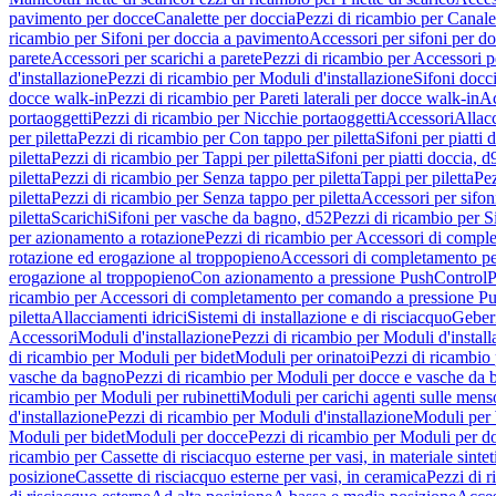
pavimento per docce
Canalette per doccia
Pezzi di ricambio per Canale
ricambio per Sifoni per doccia a pavimento
Accessori per sifoni per d
parete
Accessori per scarichi a parete
Pezzi di ricambio per Accessori pe
d'installazione
Pezzi di ricambio per Moduli d'installazione
Sifoni docci
docce walk-in
Pezzi di ricambio per Pareti laterali per docce walk-in
Ac
portaoggetti
Pezzi di ricambio per Nicchie portaoggetti
Accessori
Allac
per piletta
Pezzi di ricambio per Con tappo per piletta
Sifoni per piatti 
piletta
Pezzi di ricambio per Tappi per piletta
Sifoni per piatti doccia, d
piletta
Pezzi di ricambio per Senza tappo per piletta
Tappi per piletta
Pez
piletta
Pezzi di ricambio per Senza tappo per piletta
Accessori per sifoni
piletta
Scarichi
Sifoni per vasche da bagno, d52
Pezzi di ricambio per S
per azionamento a rotazione
Pezzi di ricambio per Accessori di compl
rotazione ed erogazione al troppopieno
Accessori di completamento pe
erogazione al troppopieno
Con azionamento a pressione PushControl
P
ricambio per Accessori di completamento per comando a pressione P
piletta
Allacciamenti idrici
Sistemi di installazione e di risciacquo
Geber
Accessori
Moduli d'installazione
Pezzi di ricambio per Moduli d'install
di ricambio per Moduli per bidet
Moduli per orinatoi
Pezzi di ricambio 
vasche da bagno
Pezzi di ricambio per Moduli per docce e vasche da
ricambio per Moduli per rubinetti
Moduli per carichi agenti sulle mens
d'installazione
Pezzi di ricambio per Moduli d'installazione
Moduli pe
Moduli per bidet
Moduli per docce
Pezzi di ricambio per Moduli per d
ricambio per Cassette di risciacquo esterne per vasi, in materiale sintet
posizione
Cassette di risciacquo esterne per vasi, in ceramica
Pezzi di r