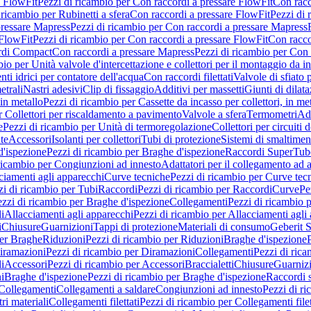
e FlowFit
Pezzi di ricambio per Con raccordi a pressare FlowFit
Con racc
 ricambio per Rubinetti a sfera
Con raccordi a pressare FlowFit
Pezzi di 
pressare Mapress
Pezzi di ricambio per Con raccordi a pressare Mapress
 FlowFit
Pezzi di ricambio per Con raccordi a pressare FlowFit
Con racco
ordi Compact
Con raccordi a pressare Mapress
Pezzi di ricambio per Con 
io per Unità valvole d'intercettazione e collettori per il montaggio da i
ti idrici per contatore dell'acqua
Con raccordi filettati
Valvole di sfiato 
etrali
Nastri adesivi
Clip di fissaggio
Additivi per massetti
Giunti di dilat
 in metallo
Pezzi di ricambio per Cassette da incasso per collettori, in me
r Collettori per riscaldamento a pavimento
Valvole a sfera
Termometri
Ada
e
Pezzi di ricambio per Unità di termoregolazione
Collettori per circuiti d
te
Accessori
Isolanti per collettori
Tubi di protezione
Sistemi di smaltiment
d'ispezione
Pezzi di ricambio per Braghe d'ispezione
Raccordi SuperTub
ricambio per Congiunzioni ad innesto
Adattatori per il collegamento ad al
ciamenti agli apparecchi
Curve tecniche
Pezzi di ricambio per Curve tec
zi di ricambio per Tubi
Raccordi
Pezzi di ricambio per Raccordi
Curve
Pe
zzi di ricambio per Braghe d'ispezione
Collegamenti
Pezzi di ricambio 
li
Allacciamenti agli apparecchi
Pezzi di ricambio per Allacciamenti agli
i
Chiusure
Guarnizioni
Tappi di protezione
Materiali di consumo
Geberit S
per Braghe
Riduzioni
Pezzi di ricambio per Riduzioni
Braghe d'ispezione
iramazioni
Pezzi di ricambio per Diramazioni
Collegamenti
Pezzi di ric
li
Accessori
Pezzi di ricambio per Accessori
Braccialetti
Chiusure
Guarniz
i
Braghe d'ispezione
Pezzi di ricambio per Braghe d'ispezione
Raccordi s
 Collegamenti
Collegamenti a saldare
Congiunzioni ad innesto
Pezzi di r
ri materiali
Collegamenti filettati
Pezzi di ricambio per Collegamenti filet