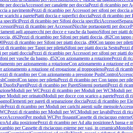
tte per doccia
Accessori per canalette per doccia
Pezzi di ricambio per Ac
occia a pavimento
Pezzi di ricambio per Accessori per sifoni per doccia 
r scarichi a parete
Piatti doccia e superfici doccia
Pezzi di ricambio per P
a specifici
Pezzi di ricambio per Sifoni doccia specifici
Accessori
Separa
cessori
Pezzi di ricambio per Accessori
Nicchie portaoggetti per docce
P
ciamenti agli apparecchi per docce e vasche da bagno
Sifoni per piatti d
doccia, d62
Pezzi di ricambio per Sifoni per piatti doccia, d62
Con tappo p
90
Pezzi di ricambio per Sifoni per piatti doccia, d90
Con tappo per pilett
zi di ricambio per Tappi per piletta
Sifoni per piatti doccia Sestra
Pezzi d
 per piatti doccia
Pezzi di ricambio per Accessori per sifoni per piatti do
ifoni per vasche da bagno, d52
Con azionamento a rotazione
Pezzi di r
etamento per azionamento a rotazione
Con azionamento a rotazione ed e
r azionamento a rotazione ed erogazione al troppopieno
Pezzi di ricam
ezzi di ricambio per Con azionamento a pressione PushControl
Accesso
ushControl
Con tappo per piletta
Pezzi di ricambio per Con tappo per pile
it Duofix
Pareti
Pezzi di ricambio per Pareti
Sistemi portanti
Pezzi di rica
azione
Moduli per WC
Pezzi di ricambio per Moduli per WC
Moduli per 
per Moduli per orinatoi
Moduli per docce con scarico a parete
Pezzi di r
 bagno
Elementi per pareti di separazione doccia
Pezzi di ricambio per Ele
ole
Pezzi di ricambio per Moduli per carichi agenti sulle mensole
Access
r WC
Pezzi di ricambio per Moduli per WC
Moduli per lavabi
Pezzi di ri
occe
Accessori
Per moduli WC
Per fissaggi
Cassette di risciacquo esterne
C
ico
Ad alta posizione
Pezzi di ricambio per Ad alta posizione
A bassa e m
icambio per Cassette di risciacquo esterne per vasi, in ceramica
Monoblo