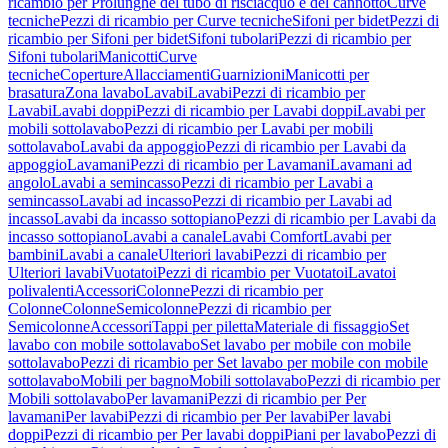
ricambio per Prolunghe del tubo di risciacquo e del cannotto
Curve
tecniche
Pezzi di ricambio per Curve tecniche
Sifoni per bidet
Pezzi di
ricambio per Sifoni per bidet
Sifoni tubolari
Pezzi di ricambio per
Sifoni tubolari
Manicotti
Curve
tecniche
Coperture
Allacciamenti
Guarnizioni
Manicotti per
brasatura
Zona lavabo
Lavabi
Lavabi
Pezzi di ricambio per
Lavabi
Lavabi doppi
Pezzi di ricambio per Lavabi doppi
Lavabi per
mobili sottolavabo
Pezzi di ricambio per Lavabi per mobili
sottolavabo
Lavabi da appoggio
Pezzi di ricambio per Lavabi da
appoggio
Lavamani
Pezzi di ricambio per Lavamani
Lavamani ad
angolo
Lavabi a semincasso
Pezzi di ricambio per Lavabi a
semincasso
Lavabi ad incasso
Pezzi di ricambio per Lavabi ad
incasso
Lavabi da incasso sottopiano
Pezzi di ricambio per Lavabi da
incasso sottopiano
Lavabi a canale
Lavabi Comfort
Lavabi per
bambini
Lavabi a canale
Ulteriori lavabi
Pezzi di ricambio per
Ulteriori lavabi
Vuotatoi
Pezzi di ricambio per Vuotatoi
Lavatoi
polivalenti
Accessori
Colonne
Pezzi di ricambio per
Colonne
Colonne
Semicolonne
Pezzi di ricambio per
Semicolonne
Accessori
Tappi per piletta
Materiale di fissaggio
Set
lavabo con mobile sottolavabo
Set lavabo per mobile con mobile
sottolavabo
Pezzi di ricambio per Set lavabo per mobile con mobile
sottolavabo
Mobili per bagno
Mobili sottolavabo
Pezzi di ricambio per
Mobili sottolavabo
Per lavamani
Pezzi di ricambio per Per
lavamani
Per lavabi
Pezzi di ricambio per Per lavabi
Per lavabi
doppi
Pezzi di ricambio per Per lavabi doppi
Piani per lavabo
Pezzi di