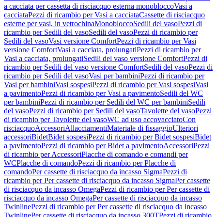
a cacciata per cassetta di risciacquo esterna monoblocco
Vasi a
cacciata
Pezzi di ricambio per Vasi a cacciata
Cassette di risciacquo
esterne per vasi, in vetrochina
Monoblocco
Sedili del vaso
Pezzi di
ricambio per Sedili del vaso
Sedili del vaso
Pezzi di ricambio per
Sedili del vaso
Vasi versione Comfort
Pezzi di ricambio per Vasi
versione Comfort
Vasi a cacciata, prolungati
Pezzi di ricambio per
Vasi a cacciata, prolungati
Sedili del vaso versione Comfort
Pezzi di
ricambio per Sedili del vaso versione Comfort
Sedili del vaso
Pezzi di
ricambio per Sedili del vaso
Vasi per bambini
Pezzi di ricambio per
Vasi per bambini
Vasi sospesi
Pezzi di ricambio per Vasi sospesi
Vasi
a pavimento
Pezzi di ricambio per Vasi a pavimento
Sedili del WC
per bambini
Pezzi di ricambio per Sedili del WC per bambini
Sedili
del vaso
Pezzi di ricambio per Sedili del vaso
Tavolette del vaso
Pezzi
di ricambio per Tavolette del vaso
WC ad uso accovacciato
Con
risciacquo
Accessori
Allacciamenti
Materiale di fissaggio
Ulteriori
accessori
Bidet
Bidet sospesi
Pezzi di ricambio per Bidet sospesi
Bidet
a pavimento
Pezzi di ricambio per Bidet a pavimento
Accessori
Pezzi
di ricambio per Accessori
Placche di comando e comandi per
WC
Placche di comando
Pezzi di ricambio per Placche di
comando
Per cassette di risciacquo da incasso Sigma
Pezzi di
ricambio per Per cassette di risciacquo da incasso Sigma
Per cassette
di risciacquo da incasso Omega
Pezzi di ricambio per Per cassette di
risciacquo da incasso Omega
Per cassette di risciacquo da incasso
Twinline
Pezzi di ricambio per Per cassette di risciacquo da incasso
Twinline
Per cassette di risciacquo da incasso 300T
Pezzi di ricambio