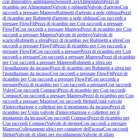
con dispositivo antiristagno
Sensori
Cavi
Alimentatori
Pezzi di
ricambio per Alimentatori
Valvole e rubinetti
Valvole d'arresto
Con
raccordi a pressare Mapress
Rubinetti d'arresto a sede obliqua
Pezzi
di ricambio per Rubinetti d'arresto a sede obliqua
Con raccordi a
pressare FlowFit
Pezzi di ricambio per Con raccordi a pressare
FlowFit
Con raccordi a pressare Mapress
Pezzi di ricambio per Con
raccordi a pressare Mapress
Valvole di prelievo
Valvole di
scarico
Rubinetti a sfera
Pezzi di ricambio per Rubinetti a sfera
Con
raccordi a pressare FlowFit
Pezzi di ricambio per Con raccordi a
pressare FlowFit
Con raccordi a pressare
Pezzi di ricambio per Con
raccordi a pressare
Con raccordi a pressare Mapress
Pezzi di ricambio
per Con raccordi a pressare Mapress
Rubinetti a sfera per
l'installazione da incasso
Pezzi di ricambio per Rubinetti a sfera per
l'installazione da incasso
Con raccordi a pressare FlowFit
Pezzi di
ricambio per Con raccordi a pressare FlowFit
Con raccordi a
pressare
Pezzi di ricambio per Con raccordi a pressare
Con raccordi
Volex
Con raccordi Compact
Pezzi di ricambio per Con raccordi
Compact
Con raccordi a pressare Mapress
Pezzi di ricambio per Con
raccordi a pressare Mapress
Con raccordi filettati
Unità valvole
d'intercettazione e collettori per il montaggio da incasso
Pezzi di
ricambio per Unità valvole d'intercettazione e collettori per il
montaggio da incasso
Con raccordi Compact
Pezzi di ricambio per
Con raccordi Compact
Valvole di ritegno
Con raccordi a pressare
Mapress
Collegamenti idrici per contatore dell'acqua
Con raccordi
filettati
Valvole di sfiato per riscaldamento
Valvole di sfiato