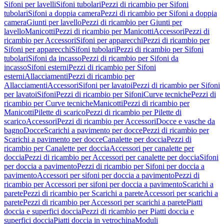
Sifoni per lavelli
Sifoni tubolari
Pezzi di ricambio per Sifoni
tubolari
Sifoni a doppia camera
Pezzi di ricambio per Sifoni a doppia
camera
Giunti per lavello
Pezzi di ricambio per Giunti per
lavello
Manicotti
Pezzi di ricambio per Manicotti
Accessori
Pezzi di
ricambio per Accessori
Sifoni per apparecchi
Pezzi di ricambio per
Sifoni per apparecchi
Sifoni tubolari
Pezzi di ricambio per Sifoni
tubolari
Sifoni da incasso
Pezzi di ricambio per Sifoni da
incasso
Sifoni esterni
Pezzi di ricambio per Sifoni
esterni
Allacciamenti
Pezzi di ricambio per
Allacciamenti
Accessori
Sifoni per lavatoi
Pezzi di ricambio per Sifoni
per lavatoi
Sifoni
Pezzi di ricambio per Sifoni
Curve tecniche
Pezzi di
ricambio per Curve tecniche
Manicotti
Pezzi di ricambio per
Manicotti
Pilette di scarico
Pezzi di ricambio per Pilette di
scarico
Accessori
Pezzi di ricambio per Accessori
Docce e vasche da
bagno
Docce
Scarichi a pavimento per docce
Pezzi di ricambio per
Scarichi a pavimento per docce
Canalette per doccia
Pezzi di
ricambio per Canalette per doccia
Accessori per canalette per
doccia
Pezzi di ricambio per Accessori per canalette per doccia
Sifoni
per doccia a pavimento
Pezzi di ricambio per Sifoni per doccia a
pavimento
Accessori per sifoni per doccia a pavimento
Pezzi di
ricambio per Accessori per sifoni per doccia a pavimento
Scarichi a
parete
Pezzi di ricambio per Scarichi a parete
Accessori per scarichi a
parete
Pezzi di ricambio per Accessori per scarichi a parete
Piatti
doccia e superfici doccia
Pezzi di ricambio per Piatti doccia e
superfici doccia
Piatti doccia in vetrochina
Moduli