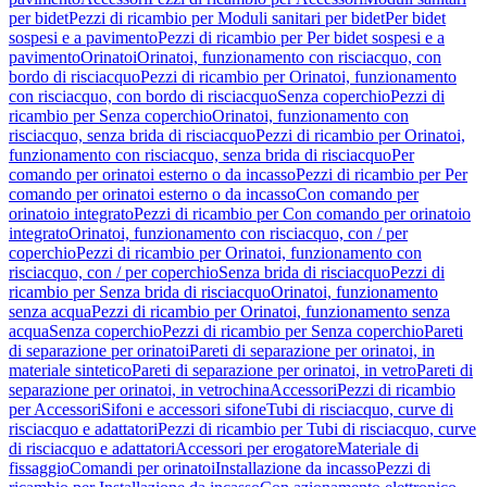
per bidet
Pezzi di ricambio per Moduli sanitari per bidet
Per bidet
sospesi e a pavimento
Pezzi di ricambio per Per bidet sospesi e a
pavimento
Orinatoi
Orinatoi, funzionamento con risciacquo, con
bordo di risciacquo
Pezzi di ricambio per Orinatoi, funzionamento
con risciacquo, con bordo di risciacquo
Senza coperchio
Pezzi di
ricambio per Senza coperchio
Orinatoi, funzionamento con
risciacquo, senza brida di risciacquo
Pezzi di ricambio per Orinatoi,
funzionamento con risciacquo, senza brida di risciacquo
Per
comando per orinatoi esterno o da incasso
Pezzi di ricambio per Per
comando per orinatoi esterno o da incasso
Con comando per
orinatoio integrato
Pezzi di ricambio per Con comando per orinatoio
integrato
Orinatoi, funzionamento con risciacquo, con / per
coperchio
Pezzi di ricambio per Orinatoi, funzionamento con
risciacquo, con / per coperchio
Senza brida di risciacquo
Pezzi di
ricambio per Senza brida di risciacquo
Orinatoi, funzionamento
senza acqua
Pezzi di ricambio per Orinatoi, funzionamento senza
acqua
Senza coperchio
Pezzi di ricambio per Senza coperchio
Pareti
di separazione per orinatoi
Pareti di separazione per orinatoi, in
materiale sintetico
Pareti di separazione per orinatoi, in vetro
Pareti di
separazione per orinatoi, in vetrochina
Accessori
Pezzi di ricambio
per Accessori
Sifoni e accessori sifone
Tubi di risciacquo, curve di
risciacquo e adattatori
Pezzi di ricambio per Tubi di risciacquo, curve
di risciacquo e adattatori
Accessori per erogatore
Materiale di
fissaggio
Comandi per orinatoi
Installazione da incasso
Pezzi di