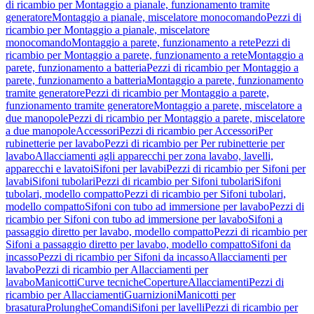
di ricambio per Montaggio a pianale, funzionamento tramite
generatore
Montaggio a pianale, miscelatore monocomando
Pezzi di
ricambio per Montaggio a pianale, miscelatore
monocomando
Montaggio a parete, funzionamento a rete
Pezzi di
ricambio per Montaggio a parete, funzionamento a rete
Montaggio a
parete, funzionamento a batteria
Pezzi di ricambio per Montaggio a
parete, funzionamento a batteria
Montaggio a parete, funzionamento
tramite generatore
Pezzi di ricambio per Montaggio a parete,
funzionamento tramite generatore
Montaggio a parete, miscelatore a
due manopole
Pezzi di ricambio per Montaggio a parete, miscelatore
a due manopole
Accessori
Pezzi di ricambio per Accessori
Per
rubinetterie per lavabo
Pezzi di ricambio per Per rubinetterie per
lavabo
Allacciamenti agli apparecchi per zona lavabo, lavelli,
apparecchi e lavatoi
Sifoni per lavabi
Pezzi di ricambio per Sifoni per
lavabi
Sifoni tubolari
Pezzi di ricambio per Sifoni tubolari
Sifoni
tubolari, modello compatto
Pezzi di ricambio per Sifoni tubolari,
modello compatto
Sifoni con tubo ad immersione per lavabo
Pezzi di
ricambio per Sifoni con tubo ad immersione per lavabo
Sifoni a
passaggio diretto per lavabo, modello compatto
Pezzi di ricambio per
Sifoni a passaggio diretto per lavabo, modello compatto
Sifoni da
incasso
Pezzi di ricambio per Sifoni da incasso
Allacciamenti per
lavabo
Pezzi di ricambio per Allacciamenti per
lavabo
Manicotti
Curve tecniche
Coperture
Allacciamenti
Pezzi di
ricambio per Allacciamenti
Guarnizioni
Manicotti per
brasatura
Prolunghe
Comandi
Sifoni per lavelli
Pezzi di ricambio per