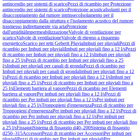
antincendio per sistemi di scarico
Pezzi di ricambio per Protezione
antincendio per sistemi di scarico
Protezione acustica
Isolanti per il
disaccoppiamento dal rumore intrinseco
Isolamento per il
disaccoppiamento dalla struttura e l'isolamento acustico del rumore
trasmesso indirettamente via aria
Protezione
dall'umidità
Impermeabilizzazione
Valvole di ventilazione per
scarico
Valvole di ventilazione
Valvole di ritegno a risparmio
energetico
Scarico per tetti Geberit Pluvia
Imbuti per pluviali
Pezzi di
ricambio per Imbuti per pluviali
Imbuti per pluviali fino a 12 l/s
Pezzi
di ricambio per Imbuti per pluviali fino a 12 l/s
Imbuti per pluviali
fino a 25 l/s
Pezzi di ricambio per Imbuti per pluviali fino a 25
l/s
Imbuti per pluviali per canali di gronda
Pezzi di ricambio per
Imbuti per pluviali per canali di gronda
Imbuti per pluviali fino a 12
l/s
Pezzi di ricambio per Imbuti per pluviali fino a 12 l/s
Imbuti per
pluviali fino a 25 l/s
Pezzi di ricambio per Imbuti per pluviali fino a
25 l/s
Elementi barriera al vapore
Pezzi di ricambio per Elementi
barriera al vapore
Per imbuti per pluviali fino a 12 l/s
Pezzi di
ricambio per Per imbuti per pluviali fino a 12 l/s
Per imbuti per
pluviali fino a 25 l/s
Troppopieni d'emergenza
Pezzi di ricambio per
Troppopieni d'emergenza
Per imbuti per pluviali fino a 12 l/s
Pezzi di
ricambio per Per imbuti per pluviali fino a 12 l/s
Per imbuti per
pluviali fino a 25 l/s
Pezzi di ricambio per Per imbuti per pluviali fino
a 25 l/s
Fissaggi
Sistema di fissaggio d40–200
Sistema di fissaggio
d250–315
Accessori
Pezzi di ricambio per Accessori
Per imbuti per
pluviali
Pezzi di ricambio per Per imbuti per pluviali
Per