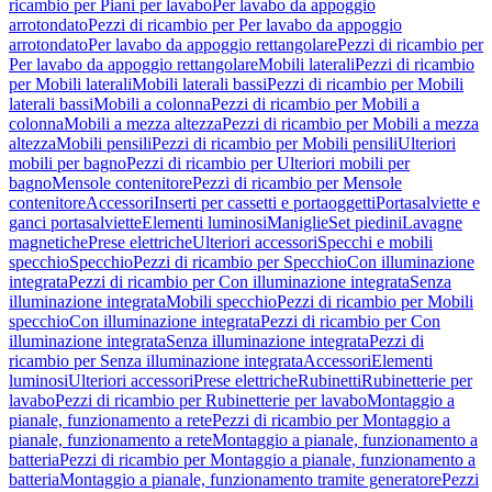
ricambio per Piani per lavabo
Per lavabo da appoggio
arrotondato
Pezzi di ricambio per Per lavabo da appoggio
arrotondato
Per lavabo da appoggio rettangolare
Pezzi di ricambio per
Per lavabo da appoggio rettangolare
Mobili laterali
Pezzi di ricambio
per Mobili laterali
Mobili laterali bassi
Pezzi di ricambio per Mobili
laterali bassi
Mobili a colonna
Pezzi di ricambio per Mobili a
colonna
Mobili a mezza altezza
Pezzi di ricambio per Mobili a mezza
altezza
Mobili pensili
Pezzi di ricambio per Mobili pensili
Ulteriori
mobili per bagno
Pezzi di ricambio per Ulteriori mobili per
bagno
Mensole contenitore
Pezzi di ricambio per Mensole
contenitore
Accessori
Inserti per cassetti e portaoggetti
Portasalviette e
ganci portasalviette
Elementi luminosi
Maniglie
Set piedini
Lavagne
magnetiche
Prese elettriche
Ulteriori accessori
Specchi e mobili
specchio
Specchio
Pezzi di ricambio per Specchio
Con illuminazione
integrata
Pezzi di ricambio per Con illuminazione integrata
Senza
illuminazione integrata
Mobili specchio
Pezzi di ricambio per Mobili
specchio
Con illuminazione integrata
Pezzi di ricambio per Con
illuminazione integrata
Senza illuminazione integrata
Pezzi di
ricambio per Senza illuminazione integrata
Accessori
Elementi
luminosi
Ulteriori accessori
Prese elettriche
Rubinetti
Rubinetterie per
lavabo
Pezzi di ricambio per Rubinetterie per lavabo
Montaggio a
pianale, funzionamento a rete
Pezzi di ricambio per Montaggio a
pianale, funzionamento a rete
Montaggio a pianale, funzionamento a
batteria
Pezzi di ricambio per Montaggio a pianale, funzionamento a
batteria
Montaggio a pianale, funzionamento tramite generatore
Pezzi