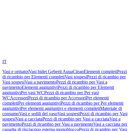
IT
Vasi e orinatoi
Vasi bidet Geberit AquaClean
Elementi completi
Pezzi
di ricambio per Elementi completi
Vasi sospesi
Pezzi di ricambio per
Vasi sospesi
Vasi a pavimento
Pezzi di ricambio per Vasi a
pavimento
Elementi aggiuntivi
Pezzi di ricambio per Elementi
aggiuntivi
Per vasi WC
Pezzi di ricambio per Per vasi
WC
Accessori
Pezzi di ricambio per Accessori
Per elementi
completi
Per elementi aggiuntivi
Pezzi di ricambio per Per elementi
aggiuntivi
Per elementi aggiuntivi e elementi completi
Materiale di
consumo
Vasi e sedili del vaso
Vasi sospesi
Pezzi di ricambio per Vasi
sospesi
Vasi a cacciata
Pezzi di ricambio per Vasi a cacciata
Vasi a
pavimento
Pezzi di ricambio per Vasi a pavimento
Vasi a cacciata per
cassetta di risciacquo esterna monoblocco
Pezzi di ricambio per Vasi