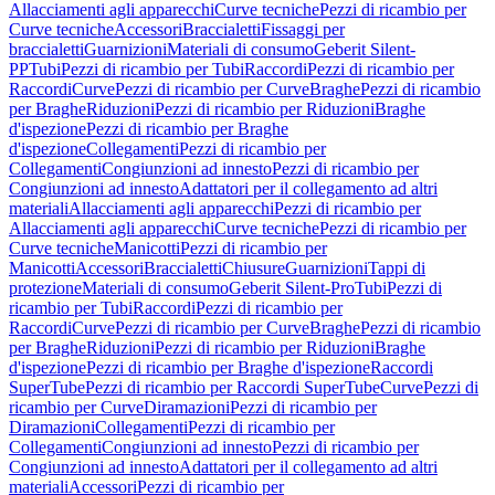
Allacciamenti agli apparecchi
Curve tecniche
Pezzi di ricambio per
Curve tecniche
Accessori
Braccialetti
Fissaggi per
braccialetti
Guarnizioni
Materiali di consumo
Geberit Silent-
PP
Tubi
Pezzi di ricambio per Tubi
Raccordi
Pezzi di ricambio per
Raccordi
Curve
Pezzi di ricambio per Curve
Braghe
Pezzi di ricambio
per Braghe
Riduzioni
Pezzi di ricambio per Riduzioni
Braghe
d'ispezione
Pezzi di ricambio per Braghe
d'ispezione
Collegamenti
Pezzi di ricambio per
Collegamenti
Congiunzioni ad innesto
Pezzi di ricambio per
Congiunzioni ad innesto
Adattatori per il collegamento ad altri
materiali
Allacciamenti agli apparecchi
Pezzi di ricambio per
Allacciamenti agli apparecchi
Curve tecniche
Pezzi di ricambio per
Curve tecniche
Manicotti
Pezzi di ricambio per
Manicotti
Accessori
Braccialetti
Chiusure
Guarnizioni
Tappi di
protezione
Materiali di consumo
Geberit Silent-Pro
Tubi
Pezzi di
ricambio per Tubi
Raccordi
Pezzi di ricambio per
Raccordi
Curve
Pezzi di ricambio per Curve
Braghe
Pezzi di ricambio
per Braghe
Riduzioni
Pezzi di ricambio per Riduzioni
Braghe
d'ispezione
Pezzi di ricambio per Braghe d'ispezione
Raccordi
SuperTube
Pezzi di ricambio per Raccordi SuperTube
Curve
Pezzi di
ricambio per Curve
Diramazioni
Pezzi di ricambio per
Diramazioni
Collegamenti
Pezzi di ricambio per
Collegamenti
Congiunzioni ad innesto
Pezzi di ricambio per
Congiunzioni ad innesto
Adattatori per il collegamento ad altri
materiali
Accessori
Pezzi di ricambio per