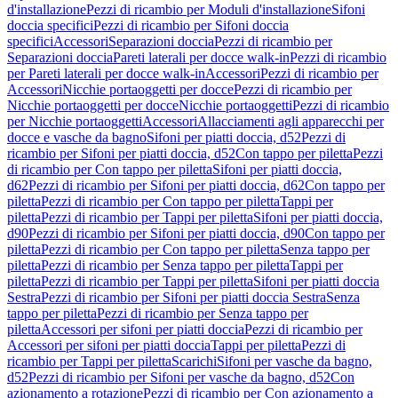
d'installazione
Pezzi di ricambio per Moduli d'installazione
Sifoni
doccia specifici
Pezzi di ricambio per Sifoni doccia
specifici
Accessori
Separazioni doccia
Pezzi di ricambio per
Separazioni doccia
Pareti laterali per docce walk-in
Pezzi di ricambio
per Pareti laterali per docce walk-in
Accessori
Pezzi di ricambio per
Accessori
Nicchie portaoggetti per docce
Pezzi di ricambio per
Nicchie portaoggetti per docce
Nicchie portaoggetti
Pezzi di ricambio
per Nicchie portaoggetti
Accessori
Allacciamenti agli apparecchi per
docce e vasche da bagno
Sifoni per piatti doccia, d52
Pezzi di
ricambio per Sifoni per piatti doccia, d52
Con tappo per piletta
Pezzi
di ricambio per Con tappo per piletta
Sifoni per piatti doccia,
d62
Pezzi di ricambio per Sifoni per piatti doccia, d62
Con tappo per
piletta
Pezzi di ricambio per Con tappo per piletta
Tappi per
piletta
Pezzi di ricambio per Tappi per piletta
Sifoni per piatti doccia,
d90
Pezzi di ricambio per Sifoni per piatti doccia, d90
Con tappo per
piletta
Pezzi di ricambio per Con tappo per piletta
Senza tappo per
piletta
Pezzi di ricambio per Senza tappo per piletta
Tappi per
piletta
Pezzi di ricambio per Tappi per piletta
Sifoni per piatti doccia
Sestra
Pezzi di ricambio per Sifoni per piatti doccia Sestra
Senza
tappo per piletta
Pezzi di ricambio per Senza tappo per
piletta
Accessori per sifoni per piatti doccia
Pezzi di ricambio per
Accessori per sifoni per piatti doccia
Tappi per piletta
Pezzi di
ricambio per Tappi per piletta
Scarichi
Sifoni per vasche da bagno,
d52
Pezzi di ricambio per Sifoni per vasche da bagno, d52
Con
azionamento a rotazione
Pezzi di ricambio per Con azionamento a