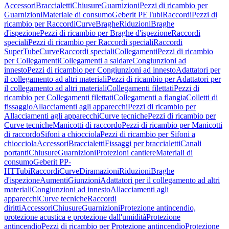
Accessori
Braccialetti
Chiusure
Guarnizioni
Pezzi di ricambio per
Guarnizioni
Materiale di consumo
Geberit PE
Tubi
Raccordi
Pezzi di
ricambio per Raccordi
Curve
Braghe
Riduzioni
Braghe
d'ispezione
Pezzi di ricambio per Braghe d'ispezione
Raccordi
speciali
Pezzi di ricambio per Raccordi speciali
Raccordi
SuperTube
Curve
Raccordi speciali
Collegamenti
Pezzi di ricambio
per Collegamenti
Collegamenti a saldare
Congiunzioni ad
innesto
Pezzi di ricambio per Congiunzioni ad innesto
Adattatori per
il collegamento ad altri materiali
Pezzi di ricambio per Adattatori per
il collegamento ad altri materiali
Collegamenti filettati
Pezzi di
ricambio per Collegamenti filettati
Collegamenti a flangia
Colletti di
fissaggio
Allacciamenti agli apparecchi
Pezzi di ricambio per
Allacciamenti agli apparecchi
Curve tecniche
Pezzi di ricambio per
Curve tecniche
Manicotti di raccordo
Pezzi di ricambio per Manicotti
di raccordo
Sifoni a chiocciola
Pezzi di ricambio per Sifoni a
chiocciola
Accessori
Braccialetti
Fissaggi per braccialetti
Canali
portanti
Chiusure
Guarnizioni
Protezioni cantiere
Materiali di
consumo
Geberit PP-
HT
Tubi
Raccordi
Curve
Diramazioni
Riduzioni
Braghe
d'ispezione
Aumenti
Giunzioni
Adattatori per il collegamento ad altri
materiali
Congiunzioni ad innesto
Allacciamenti agli
apparecchi
Curve tecniche
Raccordi
diritti
Accessori
Chiusure
Guarnizioni
Protezione antincendio,
protezione acustica e protezione dall'umidità
Protezione
antincendio
Pezzi di ricambio per Protezione antincendio
Protezione