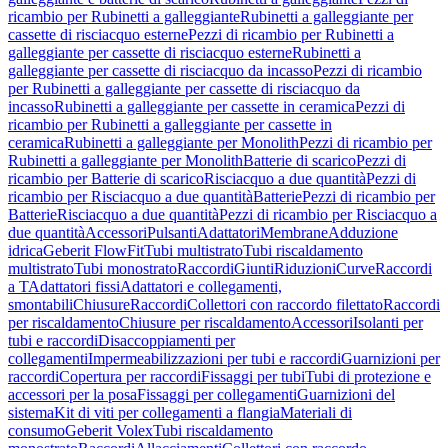
ricambio per Rubinetti a galleggiante
Rubinetti a galleggiante per
cassette di risciacquo esterne
Pezzi di ricambio per Rubinetti a
galleggiante per cassette di risciacquo esterne
Rubinetti a
galleggiante per cassette di risciacquo da incasso
Pezzi di ricambio
per Rubinetti a galleggiante per cassette di risciacquo da
incasso
Rubinetti a galleggiante per cassette in ceramica
Pezzi di
ricambio per Rubinetti a galleggiante per cassette in
ceramica
Rubinetti a galleggiante per Monolith
Pezzi di ricambio per
Rubinetti a galleggiante per Monolith
Batterie di scarico
Pezzi di
ricambio per Batterie di scarico
Risciacquo a due quantità
Pezzi di
ricambio per Risciacquo a due quantità
Batterie
Pezzi di ricambio per
Batterie
Risciacquo a due quantità
Pezzi di ricambio per Risciacquo a
due quantità
Accessori
Pulsanti
Adattatori
Membrane
Adduzione
idrica
Geberit FlowFit
Tubi multistrato
Tubi riscaldamento
multistrato
Tubi monostrato
Raccordi
Giunti
Riduzioni
Curve
Raccordi
a T
Adattatori fissi
Adattatori e collegamenti,
smontabili
Chiusure
Raccordi
Collettori con raccordo filettato
Raccordi
per riscaldamento
Chiusure per riscaldamento
Accessori
Isolanti per
tubi e raccordi
Disaccoppiamenti per
collegamenti
Impermeabilizzazioni per tubi e raccordi
Guarnizioni per
raccordi
Copertura per raccordi
Fissaggi per tubi
Tubi di protezione e
accessori per la posa
Fissaggi per collegamenti
Guarnizioni del
sistema
Kit di viti per collegamenti a flangia
Materiali di
consumo
Geberit Volex
Tubi riscaldamento