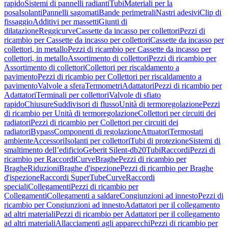
rapido
Sistemi di pannelli radianti
Tubi
Materiali per la
posa
Isolanti
Pannelli sagomati
Bande perimetrali
Nastri adesivi
Clip di
fissaggio
Additivi per massetti
Giunti di
dilatazione
Reggicurve
Cassette da incasso per collettori
Pezzi di
ricambio per Cassette da incasso per collettori
Cassette da incasso per
collettori, in metallo
Pezzi di ricambio per Cassette da incasso per
collettori, in metallo
Assortimento di collettori
Pezzi di ricambio per
Assortimento di collettori
Collettori per riscaldamento a
pavimento
Pezzi di ricambio per Collettori per riscaldamento a
pavimento
Valvole a sfera
Termometri
Adattatori
Pezzi di ricambio per
Adattatori
Terminali per collettori
Valvole di sfiato
rapido
Chiusure
Suddivisori di flusso
Unità di termoregolazione
Pezzi
di ricambio per Unità di termoregolazione
Collettori per circuiti dei
radiatori
Pezzi di ricambio per Collettori per circuiti dei
radiatori
Bypass
Componenti di regolazione
Attuatori
Termostati
ambiente
Accessori
Isolanti per collettori
Tubi di protezione
Sistemi di
smaltimento dell’edificio
Geberit Silent-db20
Tubi
Raccordi
Pezzi di
ricambio per Raccordi
Curve
Braghe
Pezzi di ricambio per
Braghe
Riduzioni
Braghe d'ispezione
Pezzi di ricambio per Braghe
d'ispezione
Raccordi SuperTube
Curve
Raccordi
speciali
Collegamenti
Pezzi di ricambio per
Collegamenti
Collegamenti a saldare
Congiunzioni ad innesto
Pezzi di
ricambio per Congiunzioni ad innesto
Adattatori per il collegamento
ad altri materiali
Pezzi di ricambio per Adattatori per il collegamento
ad altri materiali
Allacciamenti agli apparecchi
Pezzi di ricambio per