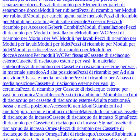
separazione doccia
Pezzi di ricambio per Elementi per pareti di
separazione doccia
Moduli per rubinetti
Pezzi di ricambio per Moduli
per rubinetti
Moduli per carichi agenti sulle mensole
Pezzi di ricambio
per Moduli per carichi agenti sulle mensole
Accessori
Pezzi di
ricambio per Accessori
Geberit Combifix
Moduli d'installazione
Pezzi
di ricambio per Moduli d'installazione
Moduli per WC
Pezzi di
ricambio per Moduli per WC
Moduli per lavabi
Pezzi di ricambio per
Moduli per lavabi
Moduli per bidet
Pezzi di ricambio per Moduli per
bidet
Moduli per docce
Pezzi di ricambio per Moduli per
docce
Accessori
Per moduli WC
Per fissaggi
Cassette di risciacquo
esterne
Cassette di risciacquo esterne per vasi, in materiale
sintetico
Pezzi di ricambio per Cassette di risciacquo esterne per vasi,
in materiale sintetico
Ad alta posizione
Pezzi di ricambio per Ad alta
posizione
A bassa e media posizione
Pezzi di ricambio per A bassa e
media posizione
Cassette di risciacquo esterne per vasi, in
ceramica
Pezzi di ricambio per Cassette di risciacquo esterne per
vasi, in ceramica
Monoblocco
Pezzi di ricambio per Monoblocco
Tubi
di risciacquo per cassette di risciacquo esterne
Ad alta posizione
A
bassa e media posizione
Accessori
Guarnizioni
Guarnizioni ad
anello
Nippli, rosoni e riduttori di flusso
Materiali di consumo
Cassette
di risciacquo da incasso
Cassette di risciacquo da incasso Sigma
Pezzi
di ricambio per Cassette di risciacquo da incasso Sigma
Cassette di
risciacquo da incasso Omega
Pezzi di ricambio per Cassette di
risciacquo da incasso Omega
Tubi di risciacquo
Accessori
Rubinetti a
galleggiante e batterie di scarico
Rubinetti a galleggiante
Pezzi di