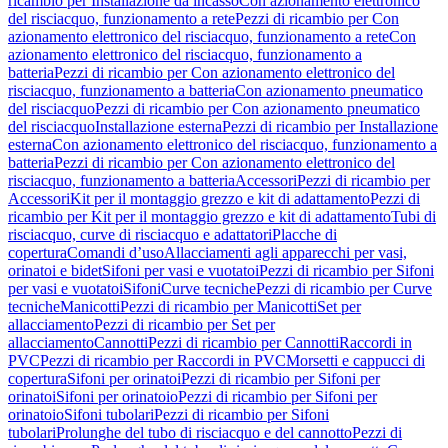
ricambio per Installazione da incasso
Con azionamento elettronico
del risciacquo, funzionamento a rete
Pezzi di ricambio per Con
azionamento elettronico del risciacquo, funzionamento a rete
Con
azionamento elettronico del risciacquo, funzionamento a
batteria
Pezzi di ricambio per Con azionamento elettronico del
risciacquo, funzionamento a batteria
Con azionamento pneumatico
del risciacquo
Pezzi di ricambio per Con azionamento pneumatico
del risciacquo
Installazione esterna
Pezzi di ricambio per Installazione
esterna
Con azionamento elettronico del risciacquo, funzionamento a
batteria
Pezzi di ricambio per Con azionamento elettronico del
risciacquo, funzionamento a batteria
Accessori
Pezzi di ricambio per
Accessori
Kit per il montaggio grezzo e kit di adattamento
Pezzi di
ricambio per Kit per il montaggio grezzo e kit di adattamento
Tubi di
risciacquo, curve di risciacquo e adattatori
Placche di
copertura
Comandi d’uso
Allacciamenti agli apparecchi per vasi,
orinatoi e bidet
Sifoni per vasi e vuotatoi
Pezzi di ricambio per Sifoni
per vasi e vuotatoi
Sifoni
Curve tecniche
Pezzi di ricambio per Curve
tecniche
Manicotti
Pezzi di ricambio per Manicotti
Set per
allacciamento
Pezzi di ricambio per Set per
allacciamento
Cannotti
Pezzi di ricambio per Cannotti
Raccordi in
PVC
Pezzi di ricambio per Raccordi in PVC
Morsetti e cappucci di
copertura
Sifoni per orinatoi
Pezzi di ricambio per Sifoni per
orinatoi
Sifoni per orinatoio
Pezzi di ricambio per Sifoni per
orinatoio
Sifoni tubolari
Pezzi di ricambio per Sifoni
tubolari
Prolunghe del tubo di risciacquo e del cannotto
Pezzi di