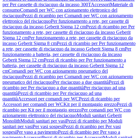
per Per cassette di risciacquo da incasso 300T
Accessori
Materiale di
consumo
Comandi per WC con azionamento elettronico del
risciacquo
Pezzi di ricambio per Comandi per WC con azionamento
elettronico del risciacquo
Per funzionamento a rete, per cassette di
risciacquo da incasso Geberit Sigma 12 cm
Pezzi di ricambio per Per
funzionamento a rete, per cassette di risciacquo da incasso Geberit
Sigma 12 cm
Per funzionamento a rete, per cassette di risciacquo da
incasso Geberit Sigma 8 cm
Pezzi di ricambio per Per funzionamento
a rete, per cassette di risciacquo da incasso Geberit Sigma 8 cm
Per
funzionamento a batteria, per cassette di risciacquo da incasso
Geberit Sigma 12 cm
Pezzi di ricambio per Per funzionamento a
batteria, per cassette di risciacquo da incasso Geberit Sigma 12
cm
Comandi per WC con azionamento pneumatico del
risciacquo
Pezzi di ricambio per Comandi per WC con azionamento
pneumatico del risciacquo
Per risciacquo a due quantità
Pezzi di
ricambio per Per risciacquo a due quantità
Per risciacquo ad una
quantità
Pezzi di ricambio per Per risciacquo ad una
quantità
Accessori per comandi per WC
Pezzi di ricambio per
Accessori per comandi per WC
Kit per il montaggio grezzo
Pezzi di
ricambio per Kit per il montaggio grezzo
Per comandi per WC con
azionamento elettronico del risciacquo
Moduli sanitari Geberit
Monolith
Moduli sanitari per vasi
Pezzi di ricambio per Moduli
sanitari per vasi
Per vasi sospesi
Pezzi di ricambio per Per vasi
sospesi
Per vaso a pavimento
Pezzi di ricambio per Per vaso a
pavimento
Accessori
Pezzi di ricambio per Accessori
Moduli sanitari