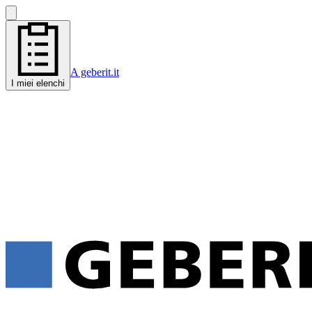
A geberit.it
I miei elenchi