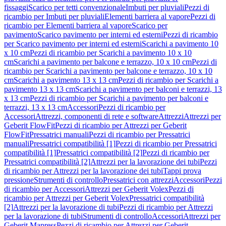
fissaggi
Scarico per tetti convenzionale
Imbuti per pluviali
Pezzi di
ricambio per Imbuti per pluviali
Elementi barriera al vapore
Pezzi di
ricambio per Elementi barriera al vapore
Scarico per
pavimento
Scarico pavimento per interni ed esterni
Pezzi di ricambio
per Scarico pavimento per interni ed esterni
Scarichi a pavimento 10
x 10 cm
Pezzi di ricambio per Scarichi a pavimento 10 x 10
cm
Scarichi a pavimento per balcone e terrazzo, 10 x 10 cm
Pezzi di
ricambio per Scarichi a pavimento per balcone e terrazzo, 10 x 10
cm
Scarichi a pavimento 13 x 13 cm
Pezzi di ricambio per Scarichi a
pavimento 13 x 13 cm
Scarichi a pavimento per balconi e terrazzi, 13
x 13 cm
Pezzi di ricambio per Scarichi a pavimento per balconi e
terrazzi, 13 x 13 cm
Accessori
Pezzi di ricambio per
Accessori
Attrezzi, componenti di rete e software
Attrezzi
Attrezzi per
Geberit FlowFit
Pezzi di ricambio per Attrezzi per Geberit
FlowFit
Pressatrici manuali
Pezzi di ricambio per Pressatrici
manuali
Pressatrici compatibilità [1]
Pezzi di ricambio per Pressatrici
compatibilità [1]
Pressatrici compatibilità [2]
Pezzi di ricambio per
Pressatrici compatibilità [2]
Attrezzi per la lavorazione dei tubi
Pezzi
di ricambio per Attrezzi per la lavorazione dei tubi
Tappi prova
pressione
Strumenti di controllo
Pressatrici con attrezzi
Accessori
Pezzi
di ricambio per Accessori
Attrezzi per Geberit Volex
Pezzi di
ricambio per Attrezzi per Geberit Volex
Pressatrici compatibilità
[2]
Attrezzi per la lavorazione di tubi
Pezzi di ricambio per Attrezzi
per la lavorazione di tubi
Strumenti di controllo
Accessori
Attrezzi per
Geberit Mapress
Pezzi di ricambio per Attrezzi per Geberit