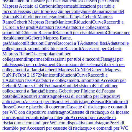
riscaldamento
Chiusure per riscaldamento
Accessori per Geberit
Mapress Acciaio al Carbonio
Impermeabilizzazioni per tubi e
raccordi
Fissaggi per tubi
Fissaggi per collegamenti
Guarnizioni del
sistema
Kit di viti per collegamenti a flangia
Geberit Mapress
Rame
Geberit Mapress Rame
Manicotti
Riduzioni
Curve
Raccordi a
T
Croci a 90 gradi
Adattatori fissi
Adattatori e collegamenti,
smontabili
Chiusure
Raccordi
Raccordi per riscaldamento
Chiusure per
riscaldamento
Geberit Mapress Rame,
gas
Manicotti
Riduzioni
Curve
Raccordi a T
Adattatori fissi
Adattatori e
collegamenti, smontabili
Chiusure
Raccordi
Accessori per Geberit
Mapress Rame
Disaccoppiamenti per
collegamenti
Impermeabilizzazioni per tubi e raccordi
Fissaggi per
tubi
Fissaggi per collegamenti
Guarnizioni del sistema
Kit di viti per
collegamenti a flangia
Geberit Mapress CuNiFe
Geberit Mapress
CuNiFe
Tubi 2.1972
Manicotti
Riduzioni
Curve
Raccordi a
T
Adattatori fissi
Adattatori e collegamenti, smontabili
Accessori per
Geberit Mapress CuNiFe
Guarnizioni del sistema
Kit di viti per
collegamenti a flangia
Sistema Geberit per l’Igiene dell’acqua
potabile
Dispositivi antiristagno
Pezzi di ricambio per Dispositivi
antiristagno
Accessori per dispositivi antiristagno
Sensori
Riduttore di
flusso
Cover e placche di copertura
Cassette di risciacquo e comandi
per WC con dispositivo antiristagno
Cassette di risciacquo da incasso
con dispositivo antiristagno integrato
Accessori per cassette di
risciacquo e comandi per WC con dispositivo antiristagno
Pezzi di
ricambio per Accessori per cassette di risciacquo e comandi per WC