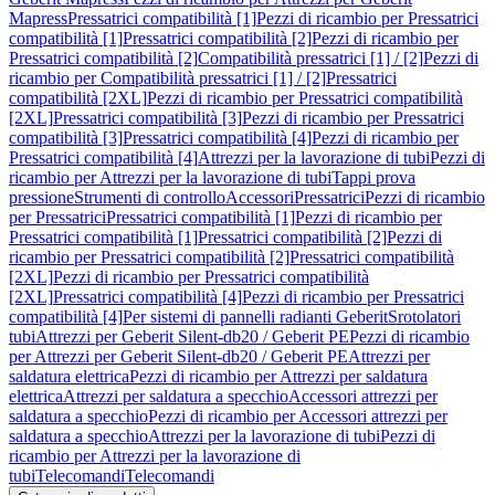
Mapress
Pressatrici compatibilità [1]
Pezzi di ricambio per Pressatrici
compatibilità [1]
Pressatrici compatibilità [2]
Pezzi di ricambio per
Pressatrici compatibilità [2]
Compatibilità pressatrici [1] / [2]
Pezzi di
ricambio per Compatibilità pressatrici [1] / [2]
Pressatrici
compatibilità [2XL]
Pezzi di ricambio per Pressatrici compatibilità
[2XL]
Pressatrici compatibilità [3]
Pezzi di ricambio per Pressatrici
compatibilità [3]
Pressatrici compatibilità [4]
Pezzi di ricambio per
Pressatrici compatibilità [4]
Attrezzi per la lavorazione di tubi
Pezzi di
ricambio per Attrezzi per la lavorazione di tubi
Tappi prova
pressione
Strumenti di controllo
Accessori
Pressatrici
Pezzi di ricambio
per Pressatrici
Pressatrici compatibilità [1]
Pezzi di ricambio per
Pressatrici compatibilità [1]
Pressatrici compatibilità [2]
Pezzi di
ricambio per Pressatrici compatibilità [2]
Pressatrici compatibilità
[2XL]
Pezzi di ricambio per Pressatrici compatibilità
[2XL]
Pressatrici compatibilità [4]
Pezzi di ricambio per Pressatrici
compatibilità [4]
Per sistemi di pannelli radianti Geberit
Srotolatori
tubi
Attrezzi per Geberit Silent-db20 / Geberit PE
Pezzi di ricambio
per Attrezzi per Geberit Silent-db20 / Geberit PE
Attrezzi per
saldatura elettrica
Pezzi di ricambio per Attrezzi per saldatura
elettrica
Attrezzi per saldatura a specchio
Accessori attrezzi per
saldatura a specchio
Pezzi di ricambio per Accessori attrezzi per
saldatura a specchio
Attrezzi per la lavorazione di tubi
Pezzi di
ricambio per Attrezzi per la lavorazione di
tubi
Telecomandi
Telecomandi