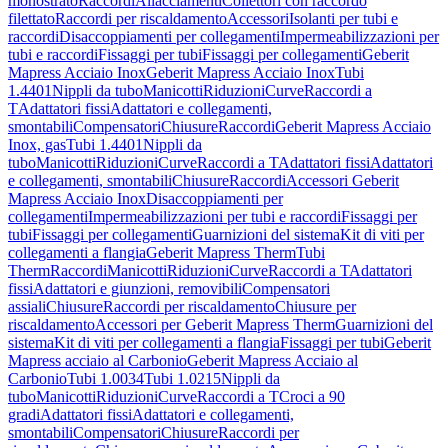
monostrato
Raccordi
Allacciamenti
Collettori con raccordo
filettato
Raccordi per riscaldamento
Accessori
Isolanti per tubi e
raccordi
Disaccoppiamenti per collegamenti
Impermeabilizzazioni per
tubi e raccordi
Fissaggi per tubi
Fissaggi per collegamenti
Geberit
Mapress Acciaio Inox
Geberit Mapress Acciaio Inox
Tubi
1.4401
Nippli da tubo
Manicotti
Riduzioni
Curve
Raccordi a
T
Adattatori fissi
Adattatori e collegamenti,
smontabili
Compensatori
Chiusure
Raccordi
Geberit Mapress Acciaio
Inox, gas
Tubi 1.4401
Nippli da
tubo
Manicotti
Riduzioni
Curve
Raccordi a T
Adattatori fissi
Adattatori
e collegamenti, smontabili
Chiusure
Raccordi
Accessori Geberit
Mapress Acciaio Inox
Disaccoppiamenti per
collegamenti
Impermeabilizzazioni per tubi e raccordi
Fissaggi per
tubi
Fissaggi per collegamenti
Guarnizioni del sistema
Kit di viti per
collegamenti a flangia
Geberit Mapress Therm
Tubi
Therm
Raccordi
Manicotti
Riduzioni
Curve
Raccordi a T
Adattatori
fissi
Adattatori e giunzioni, removibili
Compensatori
assiali
Chiusure
Raccordi per riscaldamento
Chiusure per
riscaldamento
Accessori per Geberit Mapress Therm
Guarnizioni del
sistema
Kit di viti per collegamenti a flangia
Fissaggi per tubi
Geberit
Mapress acciaio al Carbonio
Geberit Mapress Acciaio al
Carbonio
Tubi 1.0034
Tubi 1.0215
Nippli da
tubo
Manicotti
Riduzioni
Curve
Raccordi a T
Croci a 90
gradi
Adattatori fissi
Adattatori e collegamenti,
smontabili
Compensatori
Chiusure
Raccordi per