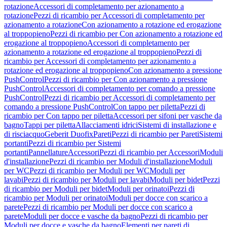
rotazione
Accessori di completamento per azionamento a
rotazione
Pezzi di ricambio per Accessori di completamento per
azionamento a rotazione
Con azionamento a rotazione ed erogazione
al troppopieno
Pezzi di ricambio per Con azionamento a rotazione ed
erogazione al troppopieno
Accessori di completamento per
azionamento a rotazione ed erogazione al troppopieno
Pezzi di
ricambio per Accessori di completamento per azionamento a
rotazione ed erogazione al troppopieno
Con azionamento a pressione
PushControl
Pezzi di ricambio per Con azionamento a pressione
PushControl
Accessori di completamento per comando a pressione
PushControl
Pezzi di ricambio per Accessori di completamento per
comando a pressione PushControl
Con tappo per piletta
Pezzi di
ricambio per Con tappo per piletta
Accessori per sifoni per vasche da
bagno
Tappi per piletta
Allacciamenti idrici
Sistemi di installazione e
di risciacquo
Geberit Duofix
Pareti
Pezzi di ricambio per Pareti
Sistemi
portanti
Pezzi di ricambio per Sistemi
portanti
Pannellature
Accessori
Pezzi di ricambio per Accessori
Moduli
d'installazione
Pezzi di ricambio per Moduli d'installazione
Moduli
per WC
Pezzi di ricambio per Moduli per WC
Moduli per
lavabi
Pezzi di ricambio per Moduli per lavabi
Moduli per bidet
Pezzi
di ricambio per Moduli per bidet
Moduli per orinatoi
Pezzi di
ricambio per Moduli per orinatoi
Moduli per docce con scarico a
parete
Pezzi di ricambio per Moduli per docce con scarico a
parete
Moduli per docce e vasche da bagno
Pezzi di ricambio per
Moduli per docce e vasche da bagno
Elementi per pareti di