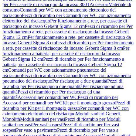
per Per cassette di risciacquo da incasso 300T
Accessori
Materiale di
consumo
Comandi per WC con azionamento elettronico del
risciacquo
Pezzi di ricambio per Comandi per WC con azionamento
elettronico del risciacquo
Per funzionamento a rete, per cassette di
risciacquo da incasso Geberit Sigma 12 cm
Pezzi di ricambio per Per
funzionamento a rete, per cassette di risciacquo da incasso Geberit
Sigma 12 cm
Per funzionamento a rete, per cassette di risciacquo da
incasso Geberit Sigma 8 cm
Pezzi di ricambio per Per funzionamento
a rete, per cassette di risciacquo da incasso Geberit Sigma 8 cm
Per
funzionamento a batteria, per cassette di risciacquo da incasso
Geberit Sigma 12 cm
Pezzi di ricambio per Per funzionamento a
batteria, per cassette di risciacquo da incasso Geberit Sigma 12
cm
Comandi per WC con azionamento pneumatico del
risciacquo
Pezzi di ricambio per Comandi per WC con azionamento
pneumatico del risciacquo
Per risciacquo a due quantità
Pezzi di
ricambio per Per risciacquo a due quantità
Per risciacquo ad una
quantità
Pezzi di ricambio per Per risciacquo ad una
quantità
Accessori per comandi per WC
Pezzi di ricambio per
Accessori per comandi per WC
Kit per il montaggio grezzo
Pezzi di
ricambio per Kit per il montaggio grezzo
Per comandi per WC con
azionamento elettronico del risciacquo
Moduli sanitari Geberit
Monolith
Moduli sanitari per vasi
Pezzi di ricambio per Moduli
sanitari per vasi
Per vasi sospesi
Pezzi di ricambio per Per vasi
sospesi
Per vaso a pavimento
Pezzi di ricambio per Per vaso a
pavimento
Accessori
Pezzi di ricambio per Accessori
Moduli sanitari