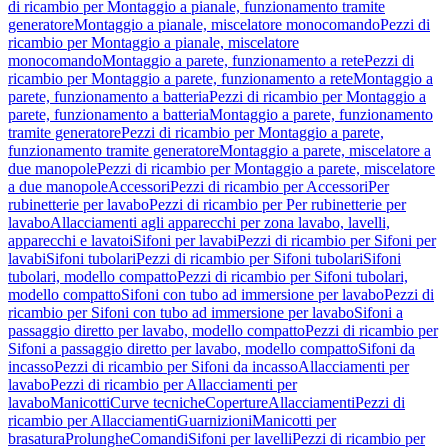
di ricambio per Montaggio a pianale, funzionamento tramite
generatore
Montaggio a pianale, miscelatore monocomando
Pezzi di
ricambio per Montaggio a pianale, miscelatore
monocomando
Montaggio a parete, funzionamento a rete
Pezzi di
ricambio per Montaggio a parete, funzionamento a rete
Montaggio a
parete, funzionamento a batteria
Pezzi di ricambio per Montaggio a
parete, funzionamento a batteria
Montaggio a parete, funzionamento
tramite generatore
Pezzi di ricambio per Montaggio a parete,
funzionamento tramite generatore
Montaggio a parete, miscelatore a
due manopole
Pezzi di ricambio per Montaggio a parete, miscelatore
a due manopole
Accessori
Pezzi di ricambio per Accessori
Per
rubinetterie per lavabo
Pezzi di ricambio per Per rubinetterie per
lavabo
Allacciamenti agli apparecchi per zona lavabo, lavelli,
apparecchi e lavatoi
Sifoni per lavabi
Pezzi di ricambio per Sifoni per
lavabi
Sifoni tubolari
Pezzi di ricambio per Sifoni tubolari
Sifoni
tubolari, modello compatto
Pezzi di ricambio per Sifoni tubolari,
modello compatto
Sifoni con tubo ad immersione per lavabo
Pezzi di
ricambio per Sifoni con tubo ad immersione per lavabo
Sifoni a
passaggio diretto per lavabo, modello compatto
Pezzi di ricambio per
Sifoni a passaggio diretto per lavabo, modello compatto
Sifoni da
incasso
Pezzi di ricambio per Sifoni da incasso
Allacciamenti per
lavabo
Pezzi di ricambio per Allacciamenti per
lavabo
Manicotti
Curve tecniche
Coperture
Allacciamenti
Pezzi di
ricambio per Allacciamenti
Guarnizioni
Manicotti per
brasatura
Prolunghe
Comandi
Sifoni per lavelli
Pezzi di ricambio per