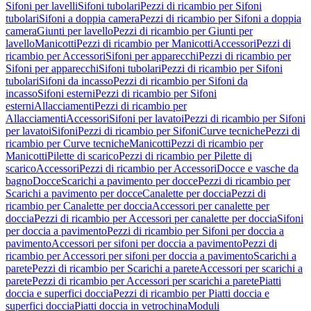
Sifoni per lavelli
Sifoni tubolari
Pezzi di ricambio per Sifoni
tubolari
Sifoni a doppia camera
Pezzi di ricambio per Sifoni a doppia
camera
Giunti per lavello
Pezzi di ricambio per Giunti per
lavello
Manicotti
Pezzi di ricambio per Manicotti
Accessori
Pezzi di
ricambio per Accessori
Sifoni per apparecchi
Pezzi di ricambio per
Sifoni per apparecchi
Sifoni tubolari
Pezzi di ricambio per Sifoni
tubolari
Sifoni da incasso
Pezzi di ricambio per Sifoni da
incasso
Sifoni esterni
Pezzi di ricambio per Sifoni
esterni
Allacciamenti
Pezzi di ricambio per
Allacciamenti
Accessori
Sifoni per lavatoi
Pezzi di ricambio per Sifoni
per lavatoi
Sifoni
Pezzi di ricambio per Sifoni
Curve tecniche
Pezzi di
ricambio per Curve tecniche
Manicotti
Pezzi di ricambio per
Manicotti
Pilette di scarico
Pezzi di ricambio per Pilette di
scarico
Accessori
Pezzi di ricambio per Accessori
Docce e vasche da
bagno
Docce
Scarichi a pavimento per docce
Pezzi di ricambio per
Scarichi a pavimento per docce
Canalette per doccia
Pezzi di
ricambio per Canalette per doccia
Accessori per canalette per
doccia
Pezzi di ricambio per Accessori per canalette per doccia
Sifoni
per doccia a pavimento
Pezzi di ricambio per Sifoni per doccia a
pavimento
Accessori per sifoni per doccia a pavimento
Pezzi di
ricambio per Accessori per sifoni per doccia a pavimento
Scarichi a
parete
Pezzi di ricambio per Scarichi a parete
Accessori per scarichi a
parete
Pezzi di ricambio per Accessori per scarichi a parete
Piatti
doccia e superfici doccia
Pezzi di ricambio per Piatti doccia e
superfici doccia
Piatti doccia in vetrochina
Moduli