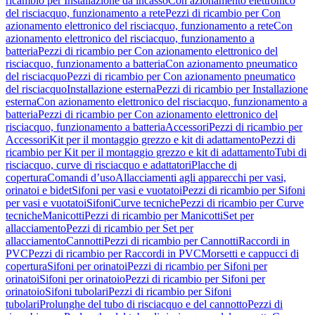
ricambio per Installazione da incasso
Con azionamento elettronico
del risciacquo, funzionamento a rete
Pezzi di ricambio per Con
azionamento elettronico del risciacquo, funzionamento a rete
Con
azionamento elettronico del risciacquo, funzionamento a
batteria
Pezzi di ricambio per Con azionamento elettronico del
risciacquo, funzionamento a batteria
Con azionamento pneumatico
del risciacquo
Pezzi di ricambio per Con azionamento pneumatico
del risciacquo
Installazione esterna
Pezzi di ricambio per Installazione
esterna
Con azionamento elettronico del risciacquo, funzionamento a
batteria
Pezzi di ricambio per Con azionamento elettronico del
risciacquo, funzionamento a batteria
Accessori
Pezzi di ricambio per
Accessori
Kit per il montaggio grezzo e kit di adattamento
Pezzi di
ricambio per Kit per il montaggio grezzo e kit di adattamento
Tubi di
risciacquo, curve di risciacquo e adattatori
Placche di
copertura
Comandi d’uso
Allacciamenti agli apparecchi per vasi,
orinatoi e bidet
Sifoni per vasi e vuotatoi
Pezzi di ricambio per Sifoni
per vasi e vuotatoi
Sifoni
Curve tecniche
Pezzi di ricambio per Curve
tecniche
Manicotti
Pezzi di ricambio per Manicotti
Set per
allacciamento
Pezzi di ricambio per Set per
allacciamento
Cannotti
Pezzi di ricambio per Cannotti
Raccordi in
PVC
Pezzi di ricambio per Raccordi in PVC
Morsetti e cappucci di
copertura
Sifoni per orinatoi
Pezzi di ricambio per Sifoni per
orinatoi
Sifoni per orinatoio
Pezzi di ricambio per Sifoni per
orinatoio
Sifoni tubolari
Pezzi di ricambio per Sifoni
tubolari
Prolunghe del tubo di risciacquo e del cannotto
Pezzi di