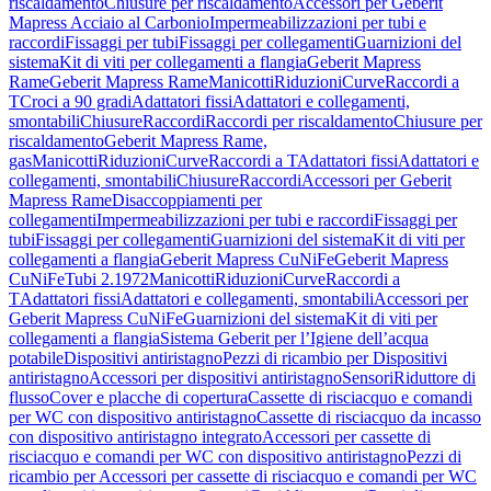
riscaldamento
Chiusure per riscaldamento
Accessori per Geberit
Mapress Acciaio al Carbonio
Impermeabilizzazioni per tubi e
raccordi
Fissaggi per tubi
Fissaggi per collegamenti
Guarnizioni del
sistema
Kit di viti per collegamenti a flangia
Geberit Mapress
Rame
Geberit Mapress Rame
Manicotti
Riduzioni
Curve
Raccordi a
T
Croci a 90 gradi
Adattatori fissi
Adattatori e collegamenti,
smontabili
Chiusure
Raccordi
Raccordi per riscaldamento
Chiusure per
riscaldamento
Geberit Mapress Rame,
gas
Manicotti
Riduzioni
Curve
Raccordi a T
Adattatori fissi
Adattatori e
collegamenti, smontabili
Chiusure
Raccordi
Accessori per Geberit
Mapress Rame
Disaccoppiamenti per
collegamenti
Impermeabilizzazioni per tubi e raccordi
Fissaggi per
tubi
Fissaggi per collegamenti
Guarnizioni del sistema
Kit di viti per
collegamenti a flangia
Geberit Mapress CuNiFe
Geberit Mapress
CuNiFe
Tubi 2.1972
Manicotti
Riduzioni
Curve
Raccordi a
T
Adattatori fissi
Adattatori e collegamenti, smontabili
Accessori per
Geberit Mapress CuNiFe
Guarnizioni del sistema
Kit di viti per
collegamenti a flangia
Sistema Geberit per l’Igiene dell’acqua
potabile
Dispositivi antiristagno
Pezzi di ricambio per Dispositivi
antiristagno
Accessori per dispositivi antiristagno
Sensori
Riduttore di
flusso
Cover e placche di copertura
Cassette di risciacquo e comandi
per WC con dispositivo antiristagno
Cassette di risciacquo da incasso
con dispositivo antiristagno integrato
Accessori per cassette di
risciacquo e comandi per WC con dispositivo antiristagno
Pezzi di
ricambio per Accessori per cassette di risciacquo e comandi per WC