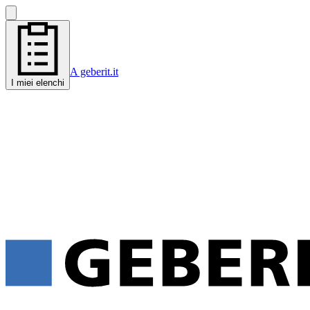
A geberit.it
I miei elenchi