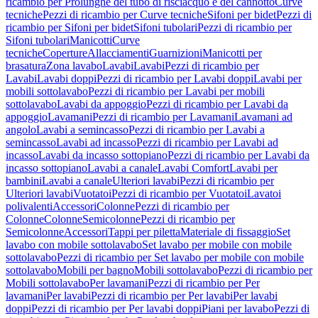
ricambio per Prolunghe del tubo di risciacquo e del cannotto
Curve
tecniche
Pezzi di ricambio per Curve tecniche
Sifoni per bidet
Pezzi di
ricambio per Sifoni per bidet
Sifoni tubolari
Pezzi di ricambio per
Sifoni tubolari
Manicotti
Curve
tecniche
Coperture
Allacciamenti
Guarnizioni
Manicotti per
brasatura
Zona lavabo
Lavabi
Lavabi
Pezzi di ricambio per
Lavabi
Lavabi doppi
Pezzi di ricambio per Lavabi doppi
Lavabi per
mobili sottolavabo
Pezzi di ricambio per Lavabi per mobili
sottolavabo
Lavabi da appoggio
Pezzi di ricambio per Lavabi da
appoggio
Lavamani
Pezzi di ricambio per Lavamani
Lavamani ad
angolo
Lavabi a semincasso
Pezzi di ricambio per Lavabi a
semincasso
Lavabi ad incasso
Pezzi di ricambio per Lavabi ad
incasso
Lavabi da incasso sottopiano
Pezzi di ricambio per Lavabi da
incasso sottopiano
Lavabi a canale
Lavabi Comfort
Lavabi per
bambini
Lavabi a canale
Ulteriori lavabi
Pezzi di ricambio per
Ulteriori lavabi
Vuotatoi
Pezzi di ricambio per Vuotatoi
Lavatoi
polivalenti
Accessori
Colonne
Pezzi di ricambio per
Colonne
Colonne
Semicolonne
Pezzi di ricambio per
Semicolonne
Accessori
Tappi per piletta
Materiale di fissaggio
Set
lavabo con mobile sottolavabo
Set lavabo per mobile con mobile
sottolavabo
Pezzi di ricambio per Set lavabo per mobile con mobile
sottolavabo
Mobili per bagno
Mobili sottolavabo
Pezzi di ricambio per
Mobili sottolavabo
Per lavamani
Pezzi di ricambio per Per
lavamani
Per lavabi
Pezzi di ricambio per Per lavabi
Per lavabi
doppi
Pezzi di ricambio per Per lavabi doppi
Piani per lavabo
Pezzi di