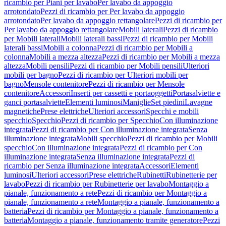
ricambio per Piani per lavabo
Per lavabo da appoggio
arrotondato
Pezzi di ricambio per Per lavabo da appoggio
arrotondato
Per lavabo da appoggio rettangolare
Pezzi di ricambio per
Per lavabo da appoggio rettangolare
Mobili laterali
Pezzi di ricambio
per Mobili laterali
Mobili laterali bassi
Pezzi di ricambio per Mobili
laterali bassi
Mobili a colonna
Pezzi di ricambio per Mobili a
colonna
Mobili a mezza altezza
Pezzi di ricambio per Mobili a mezza
altezza
Mobili pensili
Pezzi di ricambio per Mobili pensili
Ulteriori
mobili per bagno
Pezzi di ricambio per Ulteriori mobili per
bagno
Mensole contenitore
Pezzi di ricambio per Mensole
contenitore
Accessori
Inserti per cassetti e portaoggetti
Portasalviette e
ganci portasalviette
Elementi luminosi
Maniglie
Set piedini
Lavagne
magnetiche
Prese elettriche
Ulteriori accessori
Specchi e mobili
specchio
Specchio
Pezzi di ricambio per Specchio
Con illuminazione
integrata
Pezzi di ricambio per Con illuminazione integrata
Senza
illuminazione integrata
Mobili specchio
Pezzi di ricambio per Mobili
specchio
Con illuminazione integrata
Pezzi di ricambio per Con
illuminazione integrata
Senza illuminazione integrata
Pezzi di
ricambio per Senza illuminazione integrata
Accessori
Elementi
luminosi
Ulteriori accessori
Prese elettriche
Rubinetti
Rubinetterie per
lavabo
Pezzi di ricambio per Rubinetterie per lavabo
Montaggio a
pianale, funzionamento a rete
Pezzi di ricambio per Montaggio a
pianale, funzionamento a rete
Montaggio a pianale, funzionamento a
batteria
Pezzi di ricambio per Montaggio a pianale, funzionamento a
batteria
Montaggio a pianale, funzionamento tramite generatore
Pezzi