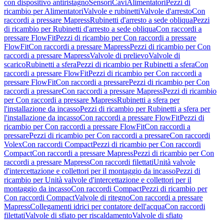
con dispositivo antiristagno
Sensori
Cavi
Alimentatori
Pezzi di
ricambio per Alimentatori
Valvole e rubinetti
Valvole d'arresto
Con
raccordi a pressare Mapress
Rubinetti d'arresto a sede obliqua
Pezzi
di ricambio per Rubinetti d'arresto a sede obliqua
Con raccordi a
pressare FlowFit
Pezzi di ricambio per Con raccordi a pressare
FlowFit
Con raccordi a pressare Mapress
Pezzi di ricambio per Con
raccordi a pressare Mapress
Valvole di prelievo
Valvole di
scarico
Rubinetti a sfera
Pezzi di ricambio per Rubinetti a sfera
Con
raccordi a pressare FlowFit
Pezzi di ricambio per Con raccordi a
pressare FlowFit
Con raccordi a pressare
Pezzi di ricambio per Con
raccordi a pressare
Con raccordi a pressare Mapress
Pezzi di ricambio
per Con raccordi a pressare Mapress
Rubinetti a sfera per
l'installazione da incasso
Pezzi di ricambio per Rubinetti a sfera per
l'installazione da incasso
Con raccordi a pressare FlowFit
Pezzi di
ricambio per Con raccordi a pressare FlowFit
Con raccordi a
pressare
Pezzi di ricambio per Con raccordi a pressare
Con raccordi
Volex
Con raccordi Compact
Pezzi di ricambio per Con raccordi
Compact
Con raccordi a pressare Mapress
Pezzi di ricambio per Con
raccordi a pressare Mapress
Con raccordi filettati
Unità valvole
d'intercettazione e collettori per il montaggio da incasso
Pezzi di
ricambio per Unità valvole d'intercettazione e collettori per il
montaggio da incasso
Con raccordi Compact
Pezzi di ricambio per
Con raccordi Compact
Valvole di ritegno
Con raccordi a pressare
Mapress
Collegamenti idrici per contatore dell'acqua
Con raccordi
filettati
Valvole di sfiato per riscaldamento
Valvole di sfiato