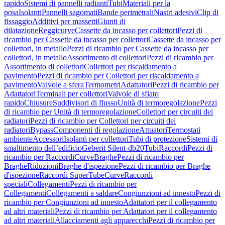
rapido
Sistemi di pannelli radianti
Tubi
Materiali per la
posa
Isolanti
Pannelli sagomati
Bande perimetrali
Nastri adesivi
Clip di
fissaggio
Additivi per massetti
Giunti di
dilatazione
Reggicurve
Cassette da incasso per collettori
Pezzi di
ricambio per Cassette da incasso per collettori
Cassette da incasso per
collettori, in metallo
Pezzi di ricambio per Cassette da incasso per
collettori, in metallo
Assortimento di collettori
Pezzi di ricambio per
Assortimento di collettori
Collettori per riscaldamento a
pavimento
Pezzi di ricambio per Collettori per riscaldamento a
pavimento
Valvole a sfera
Termometri
Adattatori
Pezzi di ricambio per
Adattatori
Terminali per collettori
Valvole di sfiato
rapido
Chiusure
Suddivisori di flusso
Unità di termoregolazione
Pezzi
di ricambio per Unità di termoregolazione
Collettori per circuiti dei
radiatori
Pezzi di ricambio per Collettori per circuiti dei
radiatori
Bypass
Componenti di regolazione
Attuatori
Termostati
ambiente
Accessori
Isolanti per collettori
Tubi di protezione
Sistemi di
smaltimento dell’edificio
Geberit Silent-db20
Tubi
Raccordi
Pezzi di
ricambio per Raccordi
Curve
Braghe
Pezzi di ricambio per
Braghe
Riduzioni
Braghe d'ispezione
Pezzi di ricambio per Braghe
d'ispezione
Raccordi SuperTube
Curve
Raccordi
speciali
Collegamenti
Pezzi di ricambio per
Collegamenti
Collegamenti a saldare
Congiunzioni ad innesto
Pezzi di
ricambio per Congiunzioni ad innesto
Adattatori per il collegamento
ad altri materiali
Pezzi di ricambio per Adattatori per il collegamento
ad altri materiali
Allacciamenti agli apparecchi
Pezzi di ricambio per