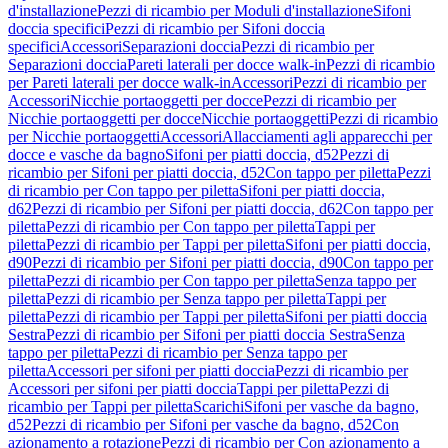
d'installazione
Pezzi di ricambio per Moduli d'installazione
Sifoni
doccia specifici
Pezzi di ricambio per Sifoni doccia
specifici
Accessori
Separazioni doccia
Pezzi di ricambio per
Separazioni doccia
Pareti laterali per docce walk-in
Pezzi di ricambio
per Pareti laterali per docce walk-in
Accessori
Pezzi di ricambio per
Accessori
Nicchie portaoggetti per docce
Pezzi di ricambio per
Nicchie portaoggetti per docce
Nicchie portaoggetti
Pezzi di ricambio
per Nicchie portaoggetti
Accessori
Allacciamenti agli apparecchi per
docce e vasche da bagno
Sifoni per piatti doccia, d52
Pezzi di
ricambio per Sifoni per piatti doccia, d52
Con tappo per piletta
Pezzi
di ricambio per Con tappo per piletta
Sifoni per piatti doccia,
d62
Pezzi di ricambio per Sifoni per piatti doccia, d62
Con tappo per
piletta
Pezzi di ricambio per Con tappo per piletta
Tappi per
piletta
Pezzi di ricambio per Tappi per piletta
Sifoni per piatti doccia,
d90
Pezzi di ricambio per Sifoni per piatti doccia, d90
Con tappo per
piletta
Pezzi di ricambio per Con tappo per piletta
Senza tappo per
piletta
Pezzi di ricambio per Senza tappo per piletta
Tappi per
piletta
Pezzi di ricambio per Tappi per piletta
Sifoni per piatti doccia
Sestra
Pezzi di ricambio per Sifoni per piatti doccia Sestra
Senza
tappo per piletta
Pezzi di ricambio per Senza tappo per
piletta
Accessori per sifoni per piatti doccia
Pezzi di ricambio per
Accessori per sifoni per piatti doccia
Tappi per piletta
Pezzi di
ricambio per Tappi per piletta
Scarichi
Sifoni per vasche da bagno,
d52
Pezzi di ricambio per Sifoni per vasche da bagno, d52
Con
azionamento a rotazione
Pezzi di ricambio per Con azionamento a