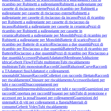
ricambio per Rubinetti a galleggiante
Rubinetti a galleggiante per
cassette di risciacquo esterne
Pezzi di ricambio per Rubinetti a
galleggiante per cassette di risciacquo esterne
Rubinetti a
galleggiante per cassette di risciacquo da incasso
Pezzi di ricambio
per Rubinetti a galleggiante per cassette di risciacquo da
incasso
Rubinetti a galleggiante per cassette in ceramica
Pezzi di
ricambio per Rubinetti a galleggiante per cassette in
ceramica
Rubinetti a galleggiante per Monolith
Pezzi di ricambio per
Rubinetti a galleggiante per Monolith
Batterie di scarico
Pezzi di
ricambio per Batterie di scarico
Risciacquo a due quantità
Pezzi di
ricambio per Risciacquo a due quantità
Batterie
Pezzi di ricambio per
Batterie
Risciacquo a due quantità
Pezzi di ricambio per Risciacquo a
due quantità
Accessori
Pulsanti
Adattatori
Membrane
Adduzione
idrica
Geberit FlowFit
Tubi multistrato
Tubi riscaldamento
multistrato
Tubi monostrato
Raccordi
Giunti
Riduzioni
Curve
Raccordi
a T
Adattatori fissi
Adattatori e collegamenti,
smontabili
Chiusure
Raccordi
Collettori con raccordo filettato
Raccordi
per riscaldamento
Chiusure per riscaldamento
Accessori
Isolanti per
tubi e raccordi
Disaccoppiamenti per
collegamenti
Impermeabilizzazioni per tubi e raccordi
Guarnizioni per
raccordi
Copertura per raccordi
Fissaggi per tubi
Tubi di protezione e
accessori per la posa
Fissaggi per collegamenti
Guarnizioni del
sistema
Kit di viti per collegamenti a flangia
Materiali di
consumo
Geberit Volex
Tubi riscaldamento