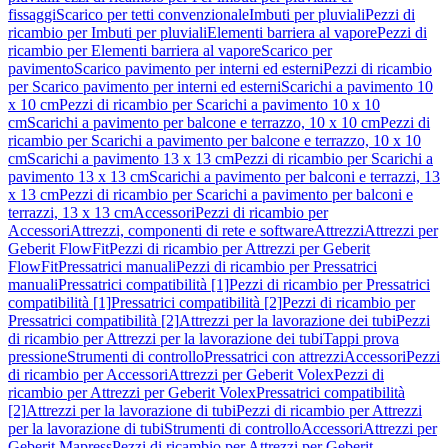
fissaggi
Scarico per tetti convenzionale
Imbuti per pluviali
Pezzi di
ricambio per Imbuti per pluviali
Elementi barriera al vapore
Pezzi di
ricambio per Elementi barriera al vapore
Scarico per
pavimento
Scarico pavimento per interni ed esterni
Pezzi di ricambio
per Scarico pavimento per interni ed esterni
Scarichi a pavimento 10
x 10 cm
Pezzi di ricambio per Scarichi a pavimento 10 x 10
cm
Scarichi a pavimento per balcone e terrazzo, 10 x 10 cm
Pezzi di
ricambio per Scarichi a pavimento per balcone e terrazzo, 10 x 10
cm
Scarichi a pavimento 13 x 13 cm
Pezzi di ricambio per Scarichi a
pavimento 13 x 13 cm
Scarichi a pavimento per balconi e terrazzi, 13
x 13 cm
Pezzi di ricambio per Scarichi a pavimento per balconi e
terrazzi, 13 x 13 cm
Accessori
Pezzi di ricambio per
Accessori
Attrezzi, componenti di rete e software
Attrezzi
Attrezzi per
Geberit FlowFit
Pezzi di ricambio per Attrezzi per Geberit
FlowFit
Pressatrici manuali
Pezzi di ricambio per Pressatrici
manuali
Pressatrici compatibilità [1]
Pezzi di ricambio per Pressatrici
compatibilità [1]
Pressatrici compatibilità [2]
Pezzi di ricambio per
Pressatrici compatibilità [2]
Attrezzi per la lavorazione dei tubi
Pezzi
di ricambio per Attrezzi per la lavorazione dei tubi
Tappi prova
pressione
Strumenti di controllo
Pressatrici con attrezzi
Accessori
Pezzi
di ricambio per Accessori
Attrezzi per Geberit Volex
Pezzi di
ricambio per Attrezzi per Geberit Volex
Pressatrici compatibilità
[2]
Attrezzi per la lavorazione di tubi
Pezzi di ricambio per Attrezzi
per la lavorazione di tubi
Strumenti di controllo
Accessori
Attrezzi per
Geberit Mapress
Pezzi di ricambio per Attrezzi per Geberit