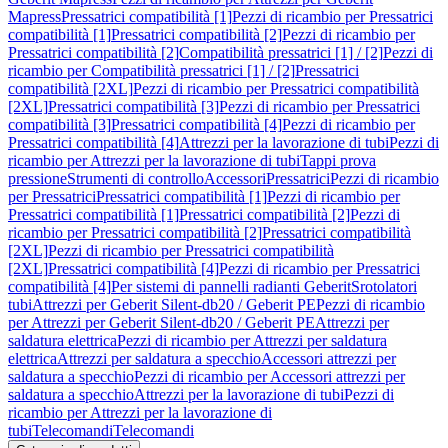
Mapress
Pressatrici compatibilità [1]
Pezzi di ricambio per Pressatrici
compatibilità [1]
Pressatrici compatibilità [2]
Pezzi di ricambio per
Pressatrici compatibilità [2]
Compatibilità pressatrici [1] / [2]
Pezzi di
ricambio per Compatibilità pressatrici [1] / [2]
Pressatrici
compatibilità [2XL]
Pezzi di ricambio per Pressatrici compatibilità
[2XL]
Pressatrici compatibilità [3]
Pezzi di ricambio per Pressatrici
compatibilità [3]
Pressatrici compatibilità [4]
Pezzi di ricambio per
Pressatrici compatibilità [4]
Attrezzi per la lavorazione di tubi
Pezzi di
ricambio per Attrezzi per la lavorazione di tubi
Tappi prova
pressione
Strumenti di controllo
Accessori
Pressatrici
Pezzi di ricambio
per Pressatrici
Pressatrici compatibilità [1]
Pezzi di ricambio per
Pressatrici compatibilità [1]
Pressatrici compatibilità [2]
Pezzi di
ricambio per Pressatrici compatibilità [2]
Pressatrici compatibilità
[2XL]
Pezzi di ricambio per Pressatrici compatibilità
[2XL]
Pressatrici compatibilità [4]
Pezzi di ricambio per Pressatrici
compatibilità [4]
Per sistemi di pannelli radianti Geberit
Srotolatori
tubi
Attrezzi per Geberit Silent-db20 / Geberit PE
Pezzi di ricambio
per Attrezzi per Geberit Silent-db20 / Geberit PE
Attrezzi per
saldatura elettrica
Pezzi di ricambio per Attrezzi per saldatura
elettrica
Attrezzi per saldatura a specchio
Accessori attrezzi per
saldatura a specchio
Pezzi di ricambio per Accessori attrezzi per
saldatura a specchio
Attrezzi per la lavorazione di tubi
Pezzi di
ricambio per Attrezzi per la lavorazione di
tubi
Telecomandi
Telecomandi