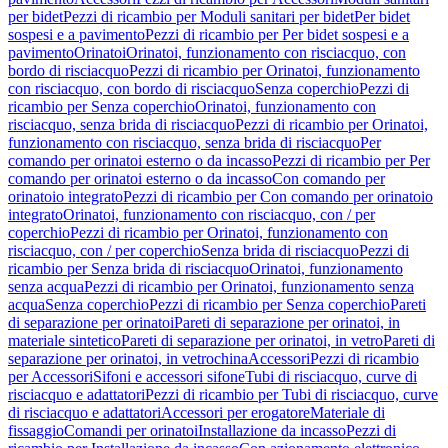
per bidet
Pezzi di ricambio per Moduli sanitari per bidet
Per bidet
sospesi e a pavimento
Pezzi di ricambio per Per bidet sospesi e a
pavimento
Orinatoi
Orinatoi, funzionamento con risciacquo, con
bordo di risciacquo
Pezzi di ricambio per Orinatoi, funzionamento
con risciacquo, con bordo di risciacquo
Senza coperchio
Pezzi di
ricambio per Senza coperchio
Orinatoi, funzionamento con
risciacquo, senza brida di risciacquo
Pezzi di ricambio per Orinatoi,
funzionamento con risciacquo, senza brida di risciacquo
Per
comando per orinatoi esterno o da incasso
Pezzi di ricambio per Per
comando per orinatoi esterno o da incasso
Con comando per
orinatoio integrato
Pezzi di ricambio per Con comando per orinatoio
integrato
Orinatoi, funzionamento con risciacquo, con / per
coperchio
Pezzi di ricambio per Orinatoi, funzionamento con
risciacquo, con / per coperchio
Senza brida di risciacquo
Pezzi di
ricambio per Senza brida di risciacquo
Orinatoi, funzionamento
senza acqua
Pezzi di ricambio per Orinatoi, funzionamento senza
acqua
Senza coperchio
Pezzi di ricambio per Senza coperchio
Pareti
di separazione per orinatoi
Pareti di separazione per orinatoi, in
materiale sintetico
Pareti di separazione per orinatoi, in vetro
Pareti di
separazione per orinatoi, in vetrochina
Accessori
Pezzi di ricambio
per Accessori
Sifoni e accessori sifone
Tubi di risciacquo, curve di
risciacquo e adattatori
Pezzi di ricambio per Tubi di risciacquo, curve
di risciacquo e adattatori
Accessori per erogatore
Materiale di
fissaggio
Comandi per orinatoi
Installazione da incasso
Pezzi di