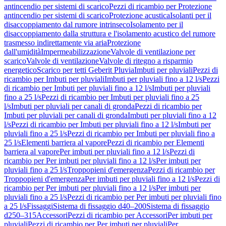
antincendio per sistemi di scarico
Pezzi di ricambio per Protezione
antincendio per sistemi di scarico
Protezione acustica
Isolanti per il
disaccoppiamento dal rumore intrinseco
Isolamento per il
disaccoppiamento dalla struttura e l'isolamento acustico del rumore
trasmesso indirettamente via aria
Protezione
dall'umidità
Impermeabilizzazione
Valvole di ventilazione per
scarico
Valvole di ventilazione
Valvole di ritegno a risparmio
energetico
Scarico per tetti Geberit Pluvia
Imbuti per pluviali
Pezzi di
ricambio per Imbuti per pluviali
Imbuti per pluviali fino a 12 l/s
Pezzi
di ricambio per Imbuti per pluviali fino a 12 l/s
Imbuti per pluviali
fino a 25 l/s
Pezzi di ricambio per Imbuti per pluviali fino a 25
l/s
Imbuti per pluviali per canali di gronda
Pezzi di ricambio per
Imbuti per pluviali per canali di gronda
Imbuti per pluviali fino a 12
l/s
Pezzi di ricambio per Imbuti per pluviali fino a 12 l/s
Imbuti per
pluviali fino a 25 l/s
Pezzi di ricambio per Imbuti per pluviali fino a
25 l/s
Elementi barriera al vapore
Pezzi di ricambio per Elementi
barriera al vapore
Per imbuti per pluviali fino a 12 l/s
Pezzi di
ricambio per Per imbuti per pluviali fino a 12 l/s
Per imbuti per
pluviali fino a 25 l/s
Troppopieni d'emergenza
Pezzi di ricambio per
Troppopieni d'emergenza
Per imbuti per pluviali fino a 12 l/s
Pezzi di
ricambio per Per imbuti per pluviali fino a 12 l/s
Per imbuti per
pluviali fino a 25 l/s
Pezzi di ricambio per Per imbuti per pluviali fino
a 25 l/s
Fissaggi
Sistema di fissaggio d40–200
Sistema di fissaggio
d250–315
Accessori
Pezzi di ricambio per Accessori
Per imbuti per
pluviali
Pezzi di ricambio per Per imbuti per pluviali
Per