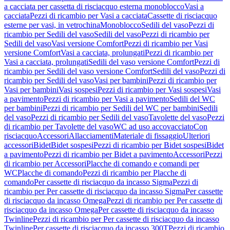
a cacciata per cassetta di risciacquo esterna monoblocco
Vasi a
cacciata
Pezzi di ricambio per Vasi a cacciata
Cassette di risciacquo
esterne per vasi, in vetrochina
Monoblocco
Sedili del vaso
Pezzi di
ricambio per Sedili del vaso
Sedili del vaso
Pezzi di ricambio per
Sedili del vaso
Vasi versione Comfort
Pezzi di ricambio per Vasi
versione Comfort
Vasi a cacciata, prolungati
Pezzi di ricambio per
Vasi a cacciata, prolungati
Sedili del vaso versione Comfort
Pezzi di
ricambio per Sedili del vaso versione Comfort
Sedili del vaso
Pezzi di
ricambio per Sedili del vaso
Vasi per bambini
Pezzi di ricambio per
Vasi per bambini
Vasi sospesi
Pezzi di ricambio per Vasi sospesi
Vasi
a pavimento
Pezzi di ricambio per Vasi a pavimento
Sedili del WC
per bambini
Pezzi di ricambio per Sedili del WC per bambini
Sedili
del vaso
Pezzi di ricambio per Sedili del vaso
Tavolette del vaso
Pezzi
di ricambio per Tavolette del vaso
WC ad uso accovacciato
Con
risciacquo
Accessori
Allacciamenti
Materiale di fissaggio
Ulteriori
accessori
Bidet
Bidet sospesi
Pezzi di ricambio per Bidet sospesi
Bidet
a pavimento
Pezzi di ricambio per Bidet a pavimento
Accessori
Pezzi
di ricambio per Accessori
Placche di comando e comandi per
WC
Placche di comando
Pezzi di ricambio per Placche di
comando
Per cassette di risciacquo da incasso Sigma
Pezzi di
ricambio per Per cassette di risciacquo da incasso Sigma
Per cassette
di risciacquo da incasso Omega
Pezzi di ricambio per Per cassette di
risciacquo da incasso Omega
Per cassette di risciacquo da incasso
Twinline
Pezzi di ricambio per Per cassette di risciacquo da incasso
Twinline
Per cassette di risciacquo da incasso 300T
Pezzi di ricambio