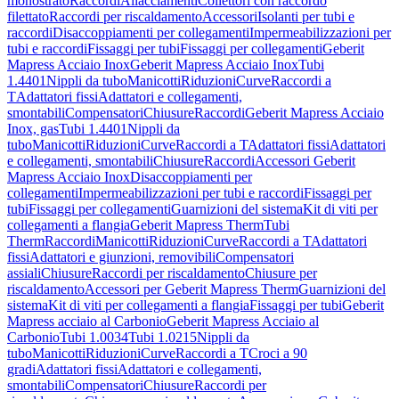
monostrato
Raccordi
Allacciamenti
Collettori con raccordo
filettato
Raccordi per riscaldamento
Accessori
Isolanti per tubi e
raccordi
Disaccoppiamenti per collegamenti
Impermeabilizzazioni per
tubi e raccordi
Fissaggi per tubi
Fissaggi per collegamenti
Geberit
Mapress Acciaio Inox
Geberit Mapress Acciaio Inox
Tubi
1.4401
Nippli da tubo
Manicotti
Riduzioni
Curve
Raccordi a
T
Adattatori fissi
Adattatori e collegamenti,
smontabili
Compensatori
Chiusure
Raccordi
Geberit Mapress Acciaio
Inox, gas
Tubi 1.4401
Nippli da
tubo
Manicotti
Riduzioni
Curve
Raccordi a T
Adattatori fissi
Adattatori
e collegamenti, smontabili
Chiusure
Raccordi
Accessori Geberit
Mapress Acciaio Inox
Disaccoppiamenti per
collegamenti
Impermeabilizzazioni per tubi e raccordi
Fissaggi per
tubi
Fissaggi per collegamenti
Guarnizioni del sistema
Kit di viti per
collegamenti a flangia
Geberit Mapress Therm
Tubi
Therm
Raccordi
Manicotti
Riduzioni
Curve
Raccordi a T
Adattatori
fissi
Adattatori e giunzioni, removibili
Compensatori
assiali
Chiusure
Raccordi per riscaldamento
Chiusure per
riscaldamento
Accessori per Geberit Mapress Therm
Guarnizioni del
sistema
Kit di viti per collegamenti a flangia
Fissaggi per tubi
Geberit
Mapress acciaio al Carbonio
Geberit Mapress Acciaio al
Carbonio
Tubi 1.0034
Tubi 1.0215
Nippli da
tubo
Manicotti
Riduzioni
Curve
Raccordi a T
Croci a 90
gradi
Adattatori fissi
Adattatori e collegamenti,
smontabili
Compensatori
Chiusure
Raccordi per