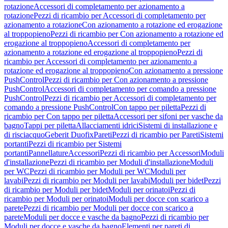
rotazione
Accessori di completamento per azionamento a
rotazione
Pezzi di ricambio per Accessori di completamento per
azionamento a rotazione
Con azionamento a rotazione ed erogazione
al troppopieno
Pezzi di ricambio per Con azionamento a rotazione ed
erogazione al troppopieno
Accessori di completamento per
azionamento a rotazione ed erogazione al troppopieno
Pezzi di
ricambio per Accessori di completamento per azionamento a
rotazione ed erogazione al troppopieno
Con azionamento a pressione
PushControl
Pezzi di ricambio per Con azionamento a pressione
PushControl
Accessori di completamento per comando a pressione
PushControl
Pezzi di ricambio per Accessori di completamento per
comando a pressione PushControl
Con tappo per piletta
Pezzi di
ricambio per Con tappo per piletta
Accessori per sifoni per vasche da
bagno
Tappi per piletta
Allacciamenti idrici
Sistemi di installazione e
di risciacquo
Geberit Duofix
Pareti
Pezzi di ricambio per Pareti
Sistemi
portanti
Pezzi di ricambio per Sistemi
portanti
Pannellature
Accessori
Pezzi di ricambio per Accessori
Moduli
d'installazione
Pezzi di ricambio per Moduli d'installazione
Moduli
per WC
Pezzi di ricambio per Moduli per WC
Moduli per
lavabi
Pezzi di ricambio per Moduli per lavabi
Moduli per bidet
Pezzi
di ricambio per Moduli per bidet
Moduli per orinatoi
Pezzi di
ricambio per Moduli per orinatoi
Moduli per docce con scarico a
parete
Pezzi di ricambio per Moduli per docce con scarico a
parete
Moduli per docce e vasche da bagno
Pezzi di ricambio per
Moduli per docce e vasche da bagno
Elementi per pareti di