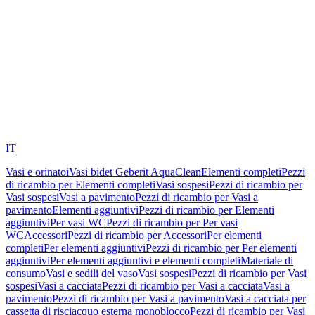
IT
Vasi e orinatoi
Vasi bidet Geberit AquaClean
Elementi completi
Pezzi
di ricambio per Elementi completi
Vasi sospesi
Pezzi di ricambio per
Vasi sospesi
Vasi a pavimento
Pezzi di ricambio per Vasi a
pavimento
Elementi aggiuntivi
Pezzi di ricambio per Elementi
aggiuntivi
Per vasi WC
Pezzi di ricambio per Per vasi
WC
Accessori
Pezzi di ricambio per Accessori
Per elementi
completi
Per elementi aggiuntivi
Pezzi di ricambio per Per elementi
aggiuntivi
Per elementi aggiuntivi e elementi completi
Materiale di
consumo
Vasi e sedili del vaso
Vasi sospesi
Pezzi di ricambio per Vasi
sospesi
Vasi a cacciata
Pezzi di ricambio per Vasi a cacciata
Vasi a
pavimento
Pezzi di ricambio per Vasi a pavimento
Vasi a cacciata per
cassetta di risciacquo esterna monoblocco
Pezzi di ricambio per Vasi