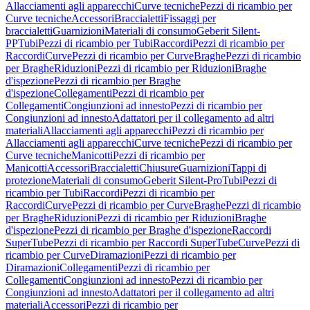
Allacciamenti agli apparecchi
Curve tecniche
Pezzi di ricambio per
Curve tecniche
Accessori
Braccialetti
Fissaggi per
braccialetti
Guarnizioni
Materiali di consumo
Geberit Silent-
PP
Tubi
Pezzi di ricambio per Tubi
Raccordi
Pezzi di ricambio per
Raccordi
Curve
Pezzi di ricambio per Curve
Braghe
Pezzi di ricambio
per Braghe
Riduzioni
Pezzi di ricambio per Riduzioni
Braghe
d'ispezione
Pezzi di ricambio per Braghe
d'ispezione
Collegamenti
Pezzi di ricambio per
Collegamenti
Congiunzioni ad innesto
Pezzi di ricambio per
Congiunzioni ad innesto
Adattatori per il collegamento ad altri
materiali
Allacciamenti agli apparecchi
Pezzi di ricambio per
Allacciamenti agli apparecchi
Curve tecniche
Pezzi di ricambio per
Curve tecniche
Manicotti
Pezzi di ricambio per
Manicotti
Accessori
Braccialetti
Chiusure
Guarnizioni
Tappi di
protezione
Materiali di consumo
Geberit Silent-Pro
Tubi
Pezzi di
ricambio per Tubi
Raccordi
Pezzi di ricambio per
Raccordi
Curve
Pezzi di ricambio per Curve
Braghe
Pezzi di ricambio
per Braghe
Riduzioni
Pezzi di ricambio per Riduzioni
Braghe
d'ispezione
Pezzi di ricambio per Braghe d'ispezione
Raccordi
SuperTube
Pezzi di ricambio per Raccordi SuperTube
Curve
Pezzi di
ricambio per Curve
Diramazioni
Pezzi di ricambio per
Diramazioni
Collegamenti
Pezzi di ricambio per
Collegamenti
Congiunzioni ad innesto
Pezzi di ricambio per
Congiunzioni ad innesto
Adattatori per il collegamento ad altri
materiali
Accessori
Pezzi di ricambio per