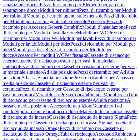
separazione doccia
Pezzi di ricambio per Elementi per pareti di
separazione doccia
Moduli per rubinetti
Pezzi di ricambio per Moduli
per rubinetti
Moduli per carichi agenti sulle mensole
Pezzi di ricambio
per Moduli per carichi agenti sulle mensole
Accessori
Pezzi di
ricambio per Accessori
Geberit Combifix
Moduli d'installazione
Pezzi
di ricambio per Moduli d'installazione
Moduli per WC
Pezzi di
ricambio per Moduli per WC
Moduli per lavabi
Pezzi di ricambio per
Moduli per lavabi
Moduli per bidet
Pezzi di ricambio per Moduli per
bidet
Moduli per docce
Pezzi di ricambio per Moduli per
docce
Accessori
Per moduli WC
Per fissaggi
Cassette di risciacquo
esterne
Cassette di risciacquo esterne per vasi, in materiale
sintetico
Pezzi di ricambio per Cassette di risciacquo esterne per vasi,
in materiale sintetico
Ad alta posizione
Pezzi di ricambio per Ad alta
posizione
A bassa e media posizione
Pezzi di ricambio per A bassa e
media posizione
Cassette di risciacquo esterne per vasi, in
ceramica
Pezzi di ricambio per Cassette di risciacquo esterne per
vasi, in ceramica
Monoblocco
Pezzi di ricambio per Monoblocco
Tubi
di risciacquo per cassette di risciacquo esterne
Ad alta posizione
A
bassa e media posizione
Accessori
Guarnizioni
Guarnizioni ad
anello
Nippli, rosoni e riduttori di flusso
Materiali di consumo
Cassette
di risciacquo da incasso
Cassette di risciacquo da incasso Sigma
Pezzi
di ricambio per Cassette di risciacquo da incasso Sigma
Cassette di
risciacquo da incasso Omega
Pezzi di ricambio per Cassette di
risciacquo da incasso Omega
Tubi di risciacquo
Accessori
Rubinetti a
galleggiante e batterie di scarico
Rubinetti a galleggiante
Pezzi di