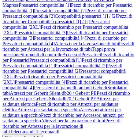
Mapress
Pressatrici compatibilità [1]
Pezzi di ricambio per Pressatrici
compatibilità [1]
Pressatrici compatibilità [2]
Pezzi di ricambio per
Pressatrici compatibilità [2]
Compatibilità pressatrici [1] / [2]
Pezzi di
ricambio per Compatibilità pressatrici [1] / [2]
Pressatrici
compatibilità [2XL]
Pezzi di ricambio per Pressatrici compatibilità
[2XL]
Pressatrici compatibilità [3]
Pezzi di ricambio per Pressatrici
compatibilità [3]
Pressatrici compatibilità [4]
Pezzi di ricambio per
Pressatrici compatibilità [4]
Attrezzi per la lavorazione di tubi
Pezzi di
ricambio per Attrezzi per la lavorazione di tubi
Tappi prova
pressione
Strumenti di controllo
Accessori
Pressatrici
Pezzi di ricambio
per Pressatrici
Pressatrici compatibilità [1]
Pezzi di ricambio per
Pressatrici compatibilità [1]
Pressatrici compatibilità [2]
Pezzi di
ricambio per Pressatrici compatibilità [2]
Pressatrici compatibilità
[2XL]
Pezzi di ricambio per Pressatrici compatibilità
[2XL]
Pressatrici compatibilità [4]
Pezzi di ricambio per Pressatrici
compatibilità [4]
Per sistemi di pannelli radianti Geberit
Srotolatori
tubi
Attrezzi per Geberit Silent-db20 / Geberit PE
Pezzi di ricambio
per Attrezzi per Geberit Silent-db20 / Geberit PE
Attrezzi per
saldatura elettrica
Pezzi di ricambio per Attrezzi per saldatura
elettrica
Attrezzi per saldatura a specchio
Accessori attrezzi per
saldatura a specchio
Pezzi di ricambio per Accessori attrezzi per
saldatura a specchio
Attrezzi per la lavorazione di tubi
Pezzi di
ricambio per Attrezzi per la lavorazione di
tubi
Telecomandi
Telecomandi