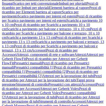
fissaggi
Scarico per tetti convenzionale
Imbuti per pluviali
Pezzi di
ricambio per Imbuti per pluviali
Elementi barriera al vapore
Pezzi di
ricambio per Elementi barriera al vapore
Scarico per
pavimento
Scarico pavimento per interni ed esterni
Pezzi di ricambio
per Scarico pavimento per interni ed esterni
Scarichi a pavimento 10
x 10 cm
Pezzi di ricambio per Scarichi a pavimento 10 x 10
cm
Scarichi a pavimento per balcone e terrazzo, 10 x 10 cm
Pezzi di
ricambio per Scarichi a pavimento per balcone e terrazzo, 10 x 10
cm
Scarichi a pavimento 13 x 13 cm
Pezzi di ricambio per Scarichi a
pavimento 13 x 13 cm
Scarichi a pavimento per balconi e terrazzi, 13
x 13 cm
Pezzi di ricambio per Scarichi a pavimento per balconi e
terrazzi, 13 x 13 cm
Accessori
Pezzi di ricambio per
Accessori
Attrezzi, componenti di rete e software
Attrezzi
Attrezzi per
Geberit FlowFit
Pezzi di ricambio per Attrezzi per Geberit
FlowFit
Pressatrici manuali
Pezzi di ricambio per Pressatrici
manuali
Pressatrici compatibilità [1]
Pezzi di ricambio per Pressatrici
compatibilità [1]
Pressatrici compatibilità [2]
Pezzi di ricambio per
Pressatrici compatibilità [2]
Attrezzi per la lavorazione dei tubi
Pezzi
di ricambio per Attrezzi per la lavorazione dei tubi
Tappi prova
pressione
Strumenti di controllo
Pressatrici con attrezzi
Accessori
Pezzi
di ricambio per Accessori
Attrezzi per Geberit Volex
Pezzi di
ricambio per Attrezzi per Geberit Volex
Pressatrici compatibilità
[2]
Attrezzi per la lavorazione di tubi
Pezzi di ricambio per Attrezzi
per la lavorazione di tubi
Strumenti di controllo
Accessori
Attrezzi per
Geberit Mapress
Pezzi di ricambio per Attrezzi per Geberit