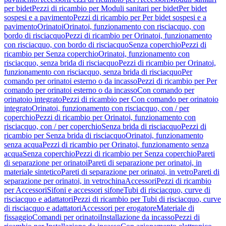
per bidet
Pezzi di ricambio per Moduli sanitari per bidet
Per bidet
sospesi e a pavimento
Pezzi di ricambio per Per bidet sospesi e a
pavimento
Orinatoi
Orinatoi, funzionamento con risciacquo, con
bordo di risciacquo
Pezzi di ricambio per Orinatoi, funzionamento
con risciacquo, con bordo di risciacquo
Senza coperchio
Pezzi di
ricambio per Senza coperchio
Orinatoi, funzionamento con
risciacquo, senza brida di risciacquo
Pezzi di ricambio per Orinatoi,
funzionamento con risciacquo, senza brida di risciacquo
Per
comando per orinatoi esterno o da incasso
Pezzi di ricambio per Per
comando per orinatoi esterno o da incasso
Con comando per
orinatoio integrato
Pezzi di ricambio per Con comando per orinatoio
integrato
Orinatoi, funzionamento con risciacquo, con / per
coperchio
Pezzi di ricambio per Orinatoi, funzionamento con
risciacquo, con / per coperchio
Senza brida di risciacquo
Pezzi di
ricambio per Senza brida di risciacquo
Orinatoi, funzionamento
senza acqua
Pezzi di ricambio per Orinatoi, funzionamento senza
acqua
Senza coperchio
Pezzi di ricambio per Senza coperchio
Pareti
di separazione per orinatoi
Pareti di separazione per orinatoi, in
materiale sintetico
Pareti di separazione per orinatoi, in vetro
Pareti di
separazione per orinatoi, in vetrochina
Accessori
Pezzi di ricambio
per Accessori
Sifoni e accessori sifone
Tubi di risciacquo, curve di
risciacquo e adattatori
Pezzi di ricambio per Tubi di risciacquo, curve
di risciacquo e adattatori
Accessori per erogatore
Materiale di
fissaggio
Comandi per orinatoi
Installazione da incasso
Pezzi di