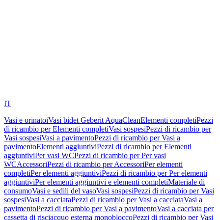
IT
Vasi e orinatoi
Vasi bidet Geberit AquaClean
Elementi completi
Pezzi
di ricambio per Elementi completi
Vasi sospesi
Pezzi di ricambio per
Vasi sospesi
Vasi a pavimento
Pezzi di ricambio per Vasi a
pavimento
Elementi aggiuntivi
Pezzi di ricambio per Elementi
aggiuntivi
Per vasi WC
Pezzi di ricambio per Per vasi
WC
Accessori
Pezzi di ricambio per Accessori
Per elementi
completi
Per elementi aggiuntivi
Pezzi di ricambio per Per elementi
aggiuntivi
Per elementi aggiuntivi e elementi completi
Materiale di
consumo
Vasi e sedili del vaso
Vasi sospesi
Pezzi di ricambio per Vasi
sospesi
Vasi a cacciata
Pezzi di ricambio per Vasi a cacciata
Vasi a
pavimento
Pezzi di ricambio per Vasi a pavimento
Vasi a cacciata per
cassetta di risciacquo esterna monoblocco
Pezzi di ricambio per Vasi