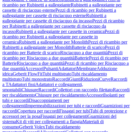
ricambio per Rubinetti a galleggiante
Rubinetti a galleggiante per
cassette di risciacquo esterne
Pezzi di ricambio per Rubinetti a
galleggiante per cassette di risciacquo esterne
Rubinetti a
galleggiante per cassette di risciacquo da incasso
Pezzi di ricambio
per Rubinetti a galleggiante per cassette di risciacquo da
incasso
Rubinetti a galleggiante per cassette in ceramica
Pezzi di
ricambio per Rubinetti a galleggiante per cassette in
ceramica
Rubinetti a galleggiante per Monolith
Pezzi di ricambio per
Rubinetti a galleggiante per Monolith
Batterie di scarico
Pezzi di
ricambio per Batterie di scarico
Risciacquo a due quantità
Pezzi di
ricambio per Risciacquo a due quantità
Batterie
Pezzi di ricambio per
Batterie
Risciacquo a due quantità
Pezzi di ricambio per Risciacquo a
due quantità
Accessori
Pulsanti
Adattatori
Membrane
Adduzione
idrica
Geberit FlowFit
Tubi multistrato
Tubi riscaldamento
multistrato
Tubi monostrato
Raccordi
Giunti
Riduzioni
Curve
Raccordi
a T
Adattatori fissi
Adattatori e collegamenti,
smontabili
Chiusure
Raccordi
Collettori con raccordo filettato
Raccordi
per riscaldamento
Chiusure per riscaldamento
Accessori
Isolanti per
tubi e raccordi
Disaccoppiamenti per
collegamenti
Impermeabilizzazioni per tubi e raccordi
Guarnizioni per
raccordi
Copertura per raccordi
Fissaggi per tubi
Tubi di protezione e
accessori per la posa
Fissaggi per collegamenti
Guarnizioni del
sistema
Kit di viti per collegamenti a flangia
Materiali di
consumo
Geberit Volex
Tubi riscaldamento