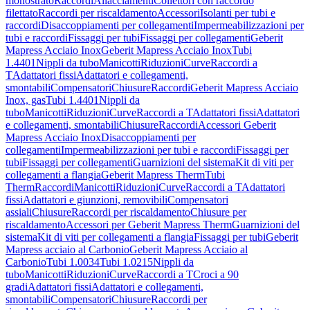
monostrato
Raccordi
Allacciamenti
Collettori con raccordo
filettato
Raccordi per riscaldamento
Accessori
Isolanti per tubi e
raccordi
Disaccoppiamenti per collegamenti
Impermeabilizzazioni per
tubi e raccordi
Fissaggi per tubi
Fissaggi per collegamenti
Geberit
Mapress Acciaio Inox
Geberit Mapress Acciaio Inox
Tubi
1.4401
Nippli da tubo
Manicotti
Riduzioni
Curve
Raccordi a
T
Adattatori fissi
Adattatori e collegamenti,
smontabili
Compensatori
Chiusure
Raccordi
Geberit Mapress Acciaio
Inox, gas
Tubi 1.4401
Nippli da
tubo
Manicotti
Riduzioni
Curve
Raccordi a T
Adattatori fissi
Adattatori
e collegamenti, smontabili
Chiusure
Raccordi
Accessori Geberit
Mapress Acciaio Inox
Disaccoppiamenti per
collegamenti
Impermeabilizzazioni per tubi e raccordi
Fissaggi per
tubi
Fissaggi per collegamenti
Guarnizioni del sistema
Kit di viti per
collegamenti a flangia
Geberit Mapress Therm
Tubi
Therm
Raccordi
Manicotti
Riduzioni
Curve
Raccordi a T
Adattatori
fissi
Adattatori e giunzioni, removibili
Compensatori
assiali
Chiusure
Raccordi per riscaldamento
Chiusure per
riscaldamento
Accessori per Geberit Mapress Therm
Guarnizioni del
sistema
Kit di viti per collegamenti a flangia
Fissaggi per tubi
Geberit
Mapress acciaio al Carbonio
Geberit Mapress Acciaio al
Carbonio
Tubi 1.0034
Tubi 1.0215
Nippli da
tubo
Manicotti
Riduzioni
Curve
Raccordi a T
Croci a 90
gradi
Adattatori fissi
Adattatori e collegamenti,
smontabili
Compensatori
Chiusure
Raccordi per