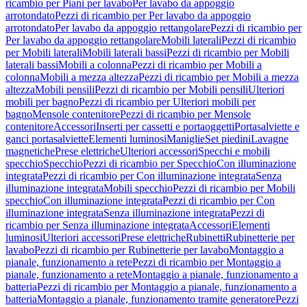
ricambio per Piani per lavabo
Per lavabo da appoggio
arrotondato
Pezzi di ricambio per Per lavabo da appoggio
arrotondato
Per lavabo da appoggio rettangolare
Pezzi di ricambio per
Per lavabo da appoggio rettangolare
Mobili laterali
Pezzi di ricambio
per Mobili laterali
Mobili laterali bassi
Pezzi di ricambio per Mobili
laterali bassi
Mobili a colonna
Pezzi di ricambio per Mobili a
colonna
Mobili a mezza altezza
Pezzi di ricambio per Mobili a mezza
altezza
Mobili pensili
Pezzi di ricambio per Mobili pensili
Ulteriori
mobili per bagno
Pezzi di ricambio per Ulteriori mobili per
bagno
Mensole contenitore
Pezzi di ricambio per Mensole
contenitore
Accessori
Inserti per cassetti e portaoggetti
Portasalviette e
ganci portasalviette
Elementi luminosi
Maniglie
Set piedini
Lavagne
magnetiche
Prese elettriche
Ulteriori accessori
Specchi e mobili
specchio
Specchio
Pezzi di ricambio per Specchio
Con illuminazione
integrata
Pezzi di ricambio per Con illuminazione integrata
Senza
illuminazione integrata
Mobili specchio
Pezzi di ricambio per Mobili
specchio
Con illuminazione integrata
Pezzi di ricambio per Con
illuminazione integrata
Senza illuminazione integrata
Pezzi di
ricambio per Senza illuminazione integrata
Accessori
Elementi
luminosi
Ulteriori accessori
Prese elettriche
Rubinetti
Rubinetterie per
lavabo
Pezzi di ricambio per Rubinetterie per lavabo
Montaggio a
pianale, funzionamento a rete
Pezzi di ricambio per Montaggio a
pianale, funzionamento a rete
Montaggio a pianale, funzionamento a
batteria
Pezzi di ricambio per Montaggio a pianale, funzionamento a
batteria
Montaggio a pianale, funzionamento tramite generatore
Pezzi