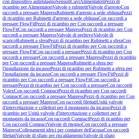
con dispositivo antiristagno
Sensori
Cavi
Alimentatori
Pezzi di
ricambio per Alimentatori
Valvole e rubinetti
Valvole d'arresto
Con
raccordi a pressare Mapress
Rubinetti d'arresto a sede obliqua
Pezzi
di ricambio per Rubinetti d'arresto a sede obliqua
Con raccordi a
pressare FlowFit
Pezzi di ricambio per Con raccordi a pressare
FlowFit
Con raccordi a pressare Mapress
Pezzi di ricambio per Con
raccordi a pressare Mapress
Valvole di prelievo
Valvole di
scarico
Rubinetti a sfera
Pezzi di ricambio per Rubinetti a sfera
Con
raccordi a pressare FlowFit
Pezzi di ricambio per Con raccordi a
pressare FlowFit
Con raccordi a pressare
Pezzi di ricambio per Con
raccordi a pressare
Con raccordi a pressare Mapress
Pezzi di ricambio
per Con raccordi a pressare Mapress
Rubinetti a sfera per
l'installazione da incasso
Pezzi di ricambio per Rubinetti a sfera per
l'installazione da incasso
Con raccordi a pressare FlowFit
Pezzi di
ricambio per Con raccordi a pressare FlowFit
Con raccordi a
pressare
Pezzi di ricambio per Con raccordi a pressare
Con raccordi
Volex
Con raccordi Compact
Pezzi di ricambio per Con raccordi
Compact
Con raccordi a pressare Mapress
Pezzi di ricambio per Con
raccordi a pressare Mapress
Con raccordi filettati
Unità valvole
d'intercettazione e collettori per il montaggio da incasso
Pezzi di
ricambio per Unità valvole d'intercettazione e collettori per il
montaggio da incasso
Con raccordi Compact
Pezzi di ricambio per
Con raccordi Compact
Valvole di ritegno
Con raccordi a pressare
Mapress
Collegamenti idrici per contatore dell'acqua
Con raccordi
filettati
Valvole di sfiato per riscaldamento
Valvole di sfiato