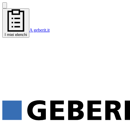
A geberit.it
I miei elenchi