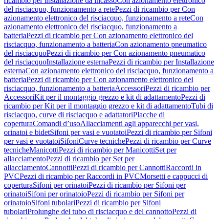
ricambio per Installazione da incasso
Con azionamento elettronico
del risciacquo, funzionamento a rete
Pezzi di ricambio per Con
azionamento elettronico del risciacquo, funzionamento a rete
Con
azionamento elettronico del risciacquo, funzionamento a
batteria
Pezzi di ricambio per Con azionamento elettronico del
risciacquo, funzionamento a batteria
Con azionamento pneumatico
del risciacquo
Pezzi di ricambio per Con azionamento pneumatico
del risciacquo
Installazione esterna
Pezzi di ricambio per Installazione
esterna
Con azionamento elettronico del risciacquo, funzionamento a
batteria
Pezzi di ricambio per Con azionamento elettronico del
risciacquo, funzionamento a batteria
Accessori
Pezzi di ricambio per
Accessori
Kit per il montaggio grezzo e kit di adattamento
Pezzi di
ricambio per Kit per il montaggio grezzo e kit di adattamento
Tubi di
risciacquo, curve di risciacquo e adattatori
Placche di
copertura
Comandi d’uso
Allacciamenti agli apparecchi per vasi,
orinatoi e bidet
Sifoni per vasi e vuotatoi
Pezzi di ricambio per Sifoni
per vasi e vuotatoi
Sifoni
Curve tecniche
Pezzi di ricambio per Curve
tecniche
Manicotti
Pezzi di ricambio per Manicotti
Set per
allacciamento
Pezzi di ricambio per Set per
allacciamento
Cannotti
Pezzi di ricambio per Cannotti
Raccordi in
PVC
Pezzi di ricambio per Raccordi in PVC
Morsetti e cappucci di
copertura
Sifoni per orinatoi
Pezzi di ricambio per Sifoni per
orinatoi
Sifoni per orinatoio
Pezzi di ricambio per Sifoni per
orinatoio
Sifoni tubolari
Pezzi di ricambio per Sifoni
tubolari
Prolunghe del tubo di risciacquo e del cannotto
Pezzi di