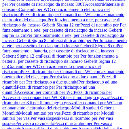
per Per cassette di risciacquo da incasso 300T
Accessori
Materiale di
consumo
Comandi per WC con azionamento elettronico del
risciacquo
Pezzi di ricambio per Comandi per WC con azionamento
elettronico del risciacquo
Per funzionamento a rete, per cassette di
risciacquo da incasso Geberit Sigma 12 cm
Pezzi di ricambio per Per
funzionamento a rete, per cassette di risciacquo da incasso Geberit
Sigma 12 cm
Per funzionamento a rete, per cassette di risciacquo da
incasso Geberit Sigma 8 cm
Pezzi di ricambio per Per funzionamento
a rete, per cassette di risciacquo da incasso Geberit Sigma 8 cm
Per
funzionamento a batteria, per cassette di risciacquo da incasso
Geberit Sigma 12 cm
Pezzi di ricambio per Per funzionamento a
batteria, per cassette di risciacquo da incasso Geberit Sigma 12
cm
Comandi per WC con azionamento pneumatico del
risciacquo
Pezzi di ricambio per Comandi per WC con azionamento
pneumatico del risciacquo
Per risciacquo a due quantità
Pezzi di
ricambio per Per risciacquo a due quantità
Per risciacquo ad una
quantità
Pezzi di ricambio per Per risciacquo ad una
quantità
Accessori per comandi per WC
Pezzi di ricambio per
Accessori per comandi per WC
Kit per il montaggio grezzo
Pezzi di
ricambio per Kit per il montaggio grezzo
Per comandi per WC con
azionamento elettronico del risciacquo
Moduli sanitari Geberit
Monolith
Moduli sanitari per vasi
Pezzi di ricambio per Moduli
sanitari per vasi
Per vasi sospesi
Pezzi di ricambio per Per vasi
sospesi
Per vaso a pavimento
Pezzi di ricambio per Per vaso a
pavimento
Accessori
Pezzi di ricambio per Accessori
Moduli sanitari