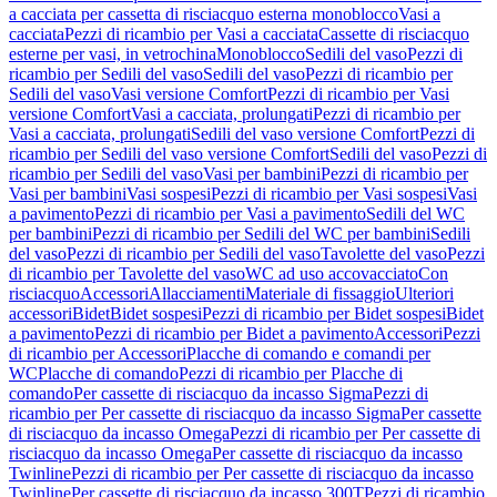
a cacciata per cassetta di risciacquo esterna monoblocco
Vasi a
cacciata
Pezzi di ricambio per Vasi a cacciata
Cassette di risciacquo
esterne per vasi, in vetrochina
Monoblocco
Sedili del vaso
Pezzi di
ricambio per Sedili del vaso
Sedili del vaso
Pezzi di ricambio per
Sedili del vaso
Vasi versione Comfort
Pezzi di ricambio per Vasi
versione Comfort
Vasi a cacciata, prolungati
Pezzi di ricambio per
Vasi a cacciata, prolungati
Sedili del vaso versione Comfort
Pezzi di
ricambio per Sedili del vaso versione Comfort
Sedili del vaso
Pezzi di
ricambio per Sedili del vaso
Vasi per bambini
Pezzi di ricambio per
Vasi per bambini
Vasi sospesi
Pezzi di ricambio per Vasi sospesi
Vasi
a pavimento
Pezzi di ricambio per Vasi a pavimento
Sedili del WC
per bambini
Pezzi di ricambio per Sedili del WC per bambini
Sedili
del vaso
Pezzi di ricambio per Sedili del vaso
Tavolette del vaso
Pezzi
di ricambio per Tavolette del vaso
WC ad uso accovacciato
Con
risciacquo
Accessori
Allacciamenti
Materiale di fissaggio
Ulteriori
accessori
Bidet
Bidet sospesi
Pezzi di ricambio per Bidet sospesi
Bidet
a pavimento
Pezzi di ricambio per Bidet a pavimento
Accessori
Pezzi
di ricambio per Accessori
Placche di comando e comandi per
WC
Placche di comando
Pezzi di ricambio per Placche di
comando
Per cassette di risciacquo da incasso Sigma
Pezzi di
ricambio per Per cassette di risciacquo da incasso Sigma
Per cassette
di risciacquo da incasso Omega
Pezzi di ricambio per Per cassette di
risciacquo da incasso Omega
Per cassette di risciacquo da incasso
Twinline
Pezzi di ricambio per Per cassette di risciacquo da incasso
Twinline
Per cassette di risciacquo da incasso 300T
Pezzi di ricambio