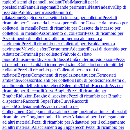
rapido
Sistemi di pannelli radianti
Tubi
Materiali per la
posa
Isolanti
Pannelli sagomati
Bande perimetrali
Nastri adesivi
Clip di
fissaggio
Additivi per massetti
Giunti di
dilatazione
Reggicurve
Cassette da incasso per collettori
Pezzi di
ricambio per Cassette da incasso per collettori
Cassette da incasso per
collettori, in metallo
Pezzi di ricambio per Cassette da incasso per
collettori, in metallo
Assortimento di collettori
Pezzi di ricambio per
Assortimento di collettori
Collettori per riscaldamento a
pavimento
Pezzi di ricambio per Collettori per riscaldamento a
pavimento
Valvole a sfera
Termometri
Adattatori
Pezzi di ricambio per
Adattatori
Terminali per collettori
Valvole di sfiato
rapido
Chiusure
Suddivisori di flusso
Unità di termoregolazione
Pezzi
di ricambio per Unità di termoregolazione
Collettori per circuiti dei
radiatori
Pezzi di ricambio per Collettori per circuiti dei
radiatori
Bypass
Componenti di regolazione
Attuatori
Termostati
ambiente
Accessori
Isolanti per collettori
Tubi di protezione
Sistemi di
smaltimento dell’edificio
Geberit Silent-db20
Tubi
Raccordi
Pezzi di
ricambio per Raccordi
Curve
Braghe
Pezzi di ricambio per
Braghe
Riduzioni
Braghe d'ispezione
Pezzi di ricambio per Braghe
d'ispezione
Raccordi SuperTube
Curve
Raccordi
speciali
Collegamenti
Pezzi di ricambio per
Collegamenti
Collegamenti a saldare
Congiunzioni ad innesto
Pezzi di
ricambio per Congiunzioni ad innesto
Adattatori per il collegamento
ad altri materiali
Pezzi di ricambio per Adattatori per il collegamento
ad altri materiali
Allacciamenti agli apparecchi
Pezzi di ricambio per