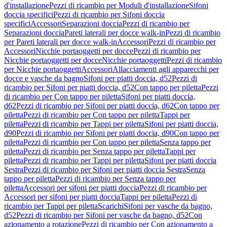
d'installazione
Pezzi di ricambio per Moduli d'installazione
Sifoni
doccia specifici
Pezzi di ricambio per Sifoni doccia
specifici
Accessori
Separazioni doccia
Pezzi di ricambio per
Separazioni doccia
Pareti laterali per docce walk-in
Pezzi di ricambio
per Pareti laterali per docce walk-in
Accessori
Pezzi di ricambio per
Accessori
Nicchie portaoggetti per docce
Pezzi di ricambio per
Nicchie portaoggetti per docce
Nicchie portaoggetti
Pezzi di ricambio
per Nicchie portaoggetti
Accessori
Allacciamenti agli apparecchi per
docce e vasche da bagno
Sifoni per piatti doccia, d52
Pezzi di
ricambio per Sifoni per piatti doccia, d52
Con tappo per piletta
Pezzi
di ricambio per Con tappo per piletta
Sifoni per piatti doccia,
d62
Pezzi di ricambio per Sifoni per piatti doccia, d62
Con tappo per
piletta
Pezzi di ricambio per Con tappo per piletta
Tappi per
piletta
Pezzi di ricambio per Tappi per piletta
Sifoni per piatti doccia,
d90
Pezzi di ricambio per Sifoni per piatti doccia, d90
Con tappo per
piletta
Pezzi di ricambio per Con tappo per piletta
Senza tappo per
piletta
Pezzi di ricambio per Senza tappo per piletta
Tappi per
piletta
Pezzi di ricambio per Tappi per piletta
Sifoni per piatti doccia
Sestra
Pezzi di ricambio per Sifoni per piatti doccia Sestra
Senza
tappo per piletta
Pezzi di ricambio per Senza tappo per
piletta
Accessori per sifoni per piatti doccia
Pezzi di ricambio per
Accessori per sifoni per piatti doccia
Tappi per piletta
Pezzi di
ricambio per Tappi per piletta
Scarichi
Sifoni per vasche da bagno,
d52
Pezzi di ricambio per Sifoni per vasche da bagno, d52
Con
azionamento a rotazione
Pezzi di ricambio per Con azionamento a