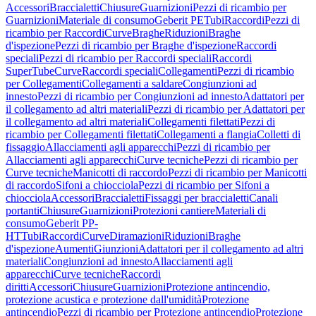
Accessori
Braccialetti
Chiusure
Guarnizioni
Pezzi di ricambio per
Guarnizioni
Materiale di consumo
Geberit PE
Tubi
Raccordi
Pezzi di
ricambio per Raccordi
Curve
Braghe
Riduzioni
Braghe
d'ispezione
Pezzi di ricambio per Braghe d'ispezione
Raccordi
speciali
Pezzi di ricambio per Raccordi speciali
Raccordi
SuperTube
Curve
Raccordi speciali
Collegamenti
Pezzi di ricambio
per Collegamenti
Collegamenti a saldare
Congiunzioni ad
innesto
Pezzi di ricambio per Congiunzioni ad innesto
Adattatori per
il collegamento ad altri materiali
Pezzi di ricambio per Adattatori per
il collegamento ad altri materiali
Collegamenti filettati
Pezzi di
ricambio per Collegamenti filettati
Collegamenti a flangia
Colletti di
fissaggio
Allacciamenti agli apparecchi
Pezzi di ricambio per
Allacciamenti agli apparecchi
Curve tecniche
Pezzi di ricambio per
Curve tecniche
Manicotti di raccordo
Pezzi di ricambio per Manicotti
di raccordo
Sifoni a chiocciola
Pezzi di ricambio per Sifoni a
chiocciola
Accessori
Braccialetti
Fissaggi per braccialetti
Canali
portanti
Chiusure
Guarnizioni
Protezioni cantiere
Materiali di
consumo
Geberit PP-
HT
Tubi
Raccordi
Curve
Diramazioni
Riduzioni
Braghe
d'ispezione
Aumenti
Giunzioni
Adattatori per il collegamento ad altri
materiali
Congiunzioni ad innesto
Allacciamenti agli
apparecchi
Curve tecniche
Raccordi
diritti
Accessori
Chiusure
Guarnizioni
Protezione antincendio,
protezione acustica e protezione dall'umidità
Protezione
antincendio
Pezzi di ricambio per Protezione antincendio
Protezione