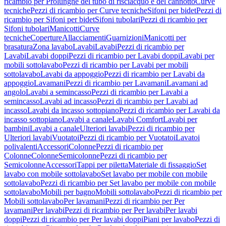
ricambio per Prolunghe del tubo di risciacquo e del cannotto
Curve
tecniche
Pezzi di ricambio per Curve tecniche
Sifoni per bidet
Pezzi di
ricambio per Sifoni per bidet
Sifoni tubolari
Pezzi di ricambio per
Sifoni tubolari
Manicotti
Curve
tecniche
Coperture
Allacciamenti
Guarnizioni
Manicotti per
brasatura
Zona lavabo
Lavabi
Lavabi
Pezzi di ricambio per
Lavabi
Lavabi doppi
Pezzi di ricambio per Lavabi doppi
Lavabi per
mobili sottolavabo
Pezzi di ricambio per Lavabi per mobili
sottolavabo
Lavabi da appoggio
Pezzi di ricambio per Lavabi da
appoggio
Lavamani
Pezzi di ricambio per Lavamani
Lavamani ad
angolo
Lavabi a semincasso
Pezzi di ricambio per Lavabi a
semincasso
Lavabi ad incasso
Pezzi di ricambio per Lavabi ad
incasso
Lavabi da incasso sottopiano
Pezzi di ricambio per Lavabi da
incasso sottopiano
Lavabi a canale
Lavabi Comfort
Lavabi per
bambini
Lavabi a canale
Ulteriori lavabi
Pezzi di ricambio per
Ulteriori lavabi
Vuotatoi
Pezzi di ricambio per Vuotatoi
Lavatoi
polivalenti
Accessori
Colonne
Pezzi di ricambio per
Colonne
Colonne
Semicolonne
Pezzi di ricambio per
Semicolonne
Accessori
Tappi per piletta
Materiale di fissaggio
Set
lavabo con mobile sottolavabo
Set lavabo per mobile con mobile
sottolavabo
Pezzi di ricambio per Set lavabo per mobile con mobile
sottolavabo
Mobili per bagno
Mobili sottolavabo
Pezzi di ricambio per
Mobili sottolavabo
Per lavamani
Pezzi di ricambio per Per
lavamani
Per lavabi
Pezzi di ricambio per Per lavabi
Per lavabi
doppi
Pezzi di ricambio per Per lavabi doppi
Piani per lavabo
Pezzi di