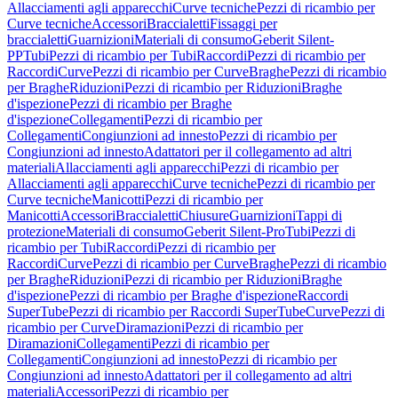
Allacciamenti agli apparecchi
Curve tecniche
Pezzi di ricambio per
Curve tecniche
Accessori
Braccialetti
Fissaggi per
braccialetti
Guarnizioni
Materiali di consumo
Geberit Silent-
PP
Tubi
Pezzi di ricambio per Tubi
Raccordi
Pezzi di ricambio per
Raccordi
Curve
Pezzi di ricambio per Curve
Braghe
Pezzi di ricambio
per Braghe
Riduzioni
Pezzi di ricambio per Riduzioni
Braghe
d'ispezione
Pezzi di ricambio per Braghe
d'ispezione
Collegamenti
Pezzi di ricambio per
Collegamenti
Congiunzioni ad innesto
Pezzi di ricambio per
Congiunzioni ad innesto
Adattatori per il collegamento ad altri
materiali
Allacciamenti agli apparecchi
Pezzi di ricambio per
Allacciamenti agli apparecchi
Curve tecniche
Pezzi di ricambio per
Curve tecniche
Manicotti
Pezzi di ricambio per
Manicotti
Accessori
Braccialetti
Chiusure
Guarnizioni
Tappi di
protezione
Materiali di consumo
Geberit Silent-Pro
Tubi
Pezzi di
ricambio per Tubi
Raccordi
Pezzi di ricambio per
Raccordi
Curve
Pezzi di ricambio per Curve
Braghe
Pezzi di ricambio
per Braghe
Riduzioni
Pezzi di ricambio per Riduzioni
Braghe
d'ispezione
Pezzi di ricambio per Braghe d'ispezione
Raccordi
SuperTube
Pezzi di ricambio per Raccordi SuperTube
Curve
Pezzi di
ricambio per Curve
Diramazioni
Pezzi di ricambio per
Diramazioni
Collegamenti
Pezzi di ricambio per
Collegamenti
Congiunzioni ad innesto
Pezzi di ricambio per
Congiunzioni ad innesto
Adattatori per il collegamento ad altri
materiali
Accessori
Pezzi di ricambio per