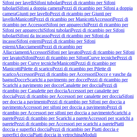
Sifoni per lavelli
Sifoni tubolari
Pezzi di ricambio per Sifoni
tubolari
Sifoni a doppia camera
Pezzi di ricambio per Sifoni a doppia
camera
Giunti per lavello
Pezzi di ricambio per Giunti per
lavello
Manicotti
Pezzi di ricambio per Manicotti
Accessori
Pezzi di
ricambio per Accessori
Sifoni per apparecchi
Pezzi di ricambio per
Sifoni per apparecchi
Sifoni tubolari
Pezzi di ricambio per Sifoni
tubolari
Sifoni da incasso
Pezzi di ricambio per Sifoni da
incasso
Sifoni esterni
Pezzi di ricambio per Sifoni
esterni
Allacciamenti
Pezzi di ricambio per
Allacciamenti
Accessori
Sifoni per lavatoi
Pezzi di ricambio per Sifoni
per lavatoi
Sifoni
Pezzi di ricambio per Sifoni
Curve tecniche
Pezzi di
ricambio per Curve tecniche
Manicotti
Pezzi di ricambio per
Manicotti
Pilette di scarico
Pezzi di ricambio per Pilette di
scarico
Accessori
Pezzi di ricambio per Accessori
Docce e vasche da
bagno
Docce
Scarichi a pavimento per docce
Pezzi di ricambio per
Scarichi a pavimento per docce
Canalette per doccia
Pezzi di
ricambio per Canalette per doccia
Accessori per canalette per
doccia
Pezzi di ricambio per Accessori per canalette per doccia
Sifoni
per doccia a pavimento
Pezzi di ricambio per Sifoni per doccia a
pavimento
Accessori per sifoni per doccia a pavimento
Pezzi di
ricambio per Accessori per sifoni per doccia a pavimento
Scarichi a
parete
Pezzi di ricambio per Scarichi a parete
Accessori per scarichi a
parete
Pezzi di ricambio per Accessori per scarichi a parete
Piatti
doccia e superfici doccia
Pezzi di ricambio per Piatti doccia e
superfici doccia
Piatti doccia in vetrochina
Moduli