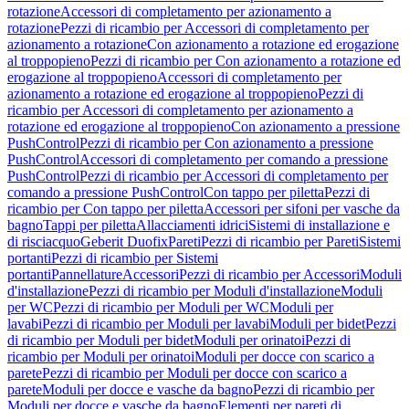
rotazione
Accessori di completamento per azionamento a
rotazione
Pezzi di ricambio per Accessori di completamento per
azionamento a rotazione
Con azionamento a rotazione ed erogazione
al troppopieno
Pezzi di ricambio per Con azionamento a rotazione ed
erogazione al troppopieno
Accessori di completamento per
azionamento a rotazione ed erogazione al troppopieno
Pezzi di
ricambio per Accessori di completamento per azionamento a
rotazione ed erogazione al troppopieno
Con azionamento a pressione
PushControl
Pezzi di ricambio per Con azionamento a pressione
PushControl
Accessori di completamento per comando a pressione
PushControl
Pezzi di ricambio per Accessori di completamento per
comando a pressione PushControl
Con tappo per piletta
Pezzi di
ricambio per Con tappo per piletta
Accessori per sifoni per vasche da
bagno
Tappi per piletta
Allacciamenti idrici
Sistemi di installazione e
di risciacquo
Geberit Duofix
Pareti
Pezzi di ricambio per Pareti
Sistemi
portanti
Pezzi di ricambio per Sistemi
portanti
Pannellature
Accessori
Pezzi di ricambio per Accessori
Moduli
d'installazione
Pezzi di ricambio per Moduli d'installazione
Moduli
per WC
Pezzi di ricambio per Moduli per WC
Moduli per
lavabi
Pezzi di ricambio per Moduli per lavabi
Moduli per bidet
Pezzi
di ricambio per Moduli per bidet
Moduli per orinatoi
Pezzi di
ricambio per Moduli per orinatoi
Moduli per docce con scarico a
parete
Pezzi di ricambio per Moduli per docce con scarico a
parete
Moduli per docce e vasche da bagno
Pezzi di ricambio per
Moduli per docce e vasche da bagno
Elementi per pareti di