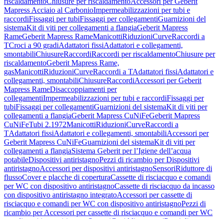
riscaldamento
Chiusure per riscaldamento
Accessori per Geberit
Mapress Acciaio al Carbonio
Impermeabilizzazioni per tubi e
raccordi
Fissaggi per tubi
Fissaggi per collegamenti
Guarnizioni del
sistema
Kit di viti per collegamenti a flangia
Geberit Mapress
Rame
Geberit Mapress Rame
Manicotti
Riduzioni
Curve
Raccordi a
T
Croci a 90 gradi
Adattatori fissi
Adattatori e collegamenti,
smontabili
Chiusure
Raccordi
Raccordi per riscaldamento
Chiusure per
riscaldamento
Geberit Mapress Rame,
gas
Manicotti
Riduzioni
Curve
Raccordi a T
Adattatori fissi
Adattatori e
collegamenti, smontabili
Chiusure
Raccordi
Accessori per Geberit
Mapress Rame
Disaccoppiamenti per
collegamenti
Impermeabilizzazioni per tubi e raccordi
Fissaggi per
tubi
Fissaggi per collegamenti
Guarnizioni del sistema
Kit di viti per
collegamenti a flangia
Geberit Mapress CuNiFe
Geberit Mapress
CuNiFe
Tubi 2.1972
Manicotti
Riduzioni
Curve
Raccordi a
T
Adattatori fissi
Adattatori e collegamenti, smontabili
Accessori per
Geberit Mapress CuNiFe
Guarnizioni del sistema
Kit di viti per
collegamenti a flangia
Sistema Geberit per l’Igiene dell’acqua
potabile
Dispositivi antiristagno
Pezzi di ricambio per Dispositivi
antiristagno
Accessori per dispositivi antiristagno
Sensori
Riduttore di
flusso
Cover e placche di copertura
Cassette di risciacquo e comandi
per WC con dispositivo antiristagno
Cassette di risciacquo da incasso
con dispositivo antiristagno integrato
Accessori per cassette di
risciacquo e comandi per WC con dispositivo antiristagno
Pezzi di
ricambio per Accessori per cassette di risciacquo e comandi per WC