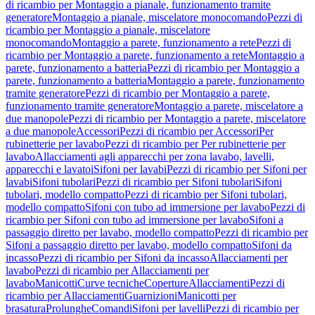
di ricambio per Montaggio a pianale, funzionamento tramite
generatore
Montaggio a pianale, miscelatore monocomando
Pezzi di
ricambio per Montaggio a pianale, miscelatore
monocomando
Montaggio a parete, funzionamento a rete
Pezzi di
ricambio per Montaggio a parete, funzionamento a rete
Montaggio a
parete, funzionamento a batteria
Pezzi di ricambio per Montaggio a
parete, funzionamento a batteria
Montaggio a parete, funzionamento
tramite generatore
Pezzi di ricambio per Montaggio a parete,
funzionamento tramite generatore
Montaggio a parete, miscelatore a
due manopole
Pezzi di ricambio per Montaggio a parete, miscelatore
a due manopole
Accessori
Pezzi di ricambio per Accessori
Per
rubinetterie per lavabo
Pezzi di ricambio per Per rubinetterie per
lavabo
Allacciamenti agli apparecchi per zona lavabo, lavelli,
apparecchi e lavatoi
Sifoni per lavabi
Pezzi di ricambio per Sifoni per
lavabi
Sifoni tubolari
Pezzi di ricambio per Sifoni tubolari
Sifoni
tubolari, modello compatto
Pezzi di ricambio per Sifoni tubolari,
modello compatto
Sifoni con tubo ad immersione per lavabo
Pezzi di
ricambio per Sifoni con tubo ad immersione per lavabo
Sifoni a
passaggio diretto per lavabo, modello compatto
Pezzi di ricambio per
Sifoni a passaggio diretto per lavabo, modello compatto
Sifoni da
incasso
Pezzi di ricambio per Sifoni da incasso
Allacciamenti per
lavabo
Pezzi di ricambio per Allacciamenti per
lavabo
Manicotti
Curve tecniche
Coperture
Allacciamenti
Pezzi di
ricambio per Allacciamenti
Guarnizioni
Manicotti per
brasatura
Prolunghe
Comandi
Sifoni per lavelli
Pezzi di ricambio per