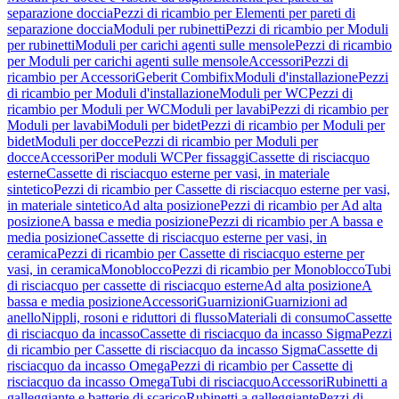
separazione doccia
Pezzi di ricambio per Elementi per pareti di
separazione doccia
Moduli per rubinetti
Pezzi di ricambio per Moduli
per rubinetti
Moduli per carichi agenti sulle mensole
Pezzi di ricambio
per Moduli per carichi agenti sulle mensole
Accessori
Pezzi di
ricambio per Accessori
Geberit Combifix
Moduli d'installazione
Pezzi
di ricambio per Moduli d'installazione
Moduli per WC
Pezzi di
ricambio per Moduli per WC
Moduli per lavabi
Pezzi di ricambio per
Moduli per lavabi
Moduli per bidet
Pezzi di ricambio per Moduli per
bidet
Moduli per docce
Pezzi di ricambio per Moduli per
docce
Accessori
Per moduli WC
Per fissaggi
Cassette di risciacquo
esterne
Cassette di risciacquo esterne per vasi, in materiale
sintetico
Pezzi di ricambio per Cassette di risciacquo esterne per vasi,
in materiale sintetico
Ad alta posizione
Pezzi di ricambio per Ad alta
posizione
A bassa e media posizione
Pezzi di ricambio per A bassa e
media posizione
Cassette di risciacquo esterne per vasi, in
ceramica
Pezzi di ricambio per Cassette di risciacquo esterne per
vasi, in ceramica
Monoblocco
Pezzi di ricambio per Monoblocco
Tubi
di risciacquo per cassette di risciacquo esterne
Ad alta posizione
A
bassa e media posizione
Accessori
Guarnizioni
Guarnizioni ad
anello
Nippli, rosoni e riduttori di flusso
Materiali di consumo
Cassette
di risciacquo da incasso
Cassette di risciacquo da incasso Sigma
Pezzi
di ricambio per Cassette di risciacquo da incasso Sigma
Cassette di
risciacquo da incasso Omega
Pezzi di ricambio per Cassette di
risciacquo da incasso Omega
Tubi di risciacquo
Accessori
Rubinetti a
galleggiante e batterie di scarico
Rubinetti a galleggiante
Pezzi di