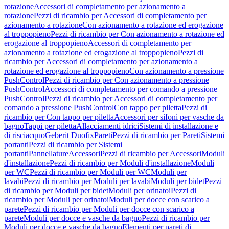
rotazione
Accessori di completamento per azionamento a
rotazione
Pezzi di ricambio per Accessori di completamento per
azionamento a rotazione
Con azionamento a rotazione ed erogazione
al troppopieno
Pezzi di ricambio per Con azionamento a rotazione ed
erogazione al troppopieno
Accessori di completamento per
azionamento a rotazione ed erogazione al troppopieno
Pezzi di
ricambio per Accessori di completamento per azionamento a
rotazione ed erogazione al troppopieno
Con azionamento a pressione
PushControl
Pezzi di ricambio per Con azionamento a pressione
PushControl
Accessori di completamento per comando a pressione
PushControl
Pezzi di ricambio per Accessori di completamento per
comando a pressione PushControl
Con tappo per piletta
Pezzi di
ricambio per Con tappo per piletta
Accessori per sifoni per vasche da
bagno
Tappi per piletta
Allacciamenti idrici
Sistemi di installazione e
di risciacquo
Geberit Duofix
Pareti
Pezzi di ricambio per Pareti
Sistemi
portanti
Pezzi di ricambio per Sistemi
portanti
Pannellature
Accessori
Pezzi di ricambio per Accessori
Moduli
d'installazione
Pezzi di ricambio per Moduli d'installazione
Moduli
per WC
Pezzi di ricambio per Moduli per WC
Moduli per
lavabi
Pezzi di ricambio per Moduli per lavabi
Moduli per bidet
Pezzi
di ricambio per Moduli per bidet
Moduli per orinatoi
Pezzi di
ricambio per Moduli per orinatoi
Moduli per docce con scarico a
parete
Pezzi di ricambio per Moduli per docce con scarico a
parete
Moduli per docce e vasche da bagno
Pezzi di ricambio per
Moduli per docce e vasche da bagno
Elementi per pareti di