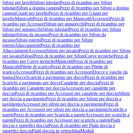
Sifoni per lavelli
Sifoni tubolari
Pezzi di ricambio per Sifoni
tubolari
Sifoni a doppia camera
Pezzi di ricambio per Sifoni a doppia
camera
Giunti per lavello
Pezzi di ricambio per Giunti per
lavello
Manicotti
Pezzi di ricambio per Manicotti
Accessori
Pezzi di
ricambio per Accessori
Sifoni per apparecchi
Pezzi di ricambio per
Sifoni per apparecchi
Sifoni tubolari
Pezzi di ricambio per Sifoni
tubolari
Sifoni da incasso
Pezzi di ricambio per Sifoni da
incasso
Sifoni esterni
Pezzi di ricambio per Sifoni
esterni
Allacciamenti
Pezzi di ricambio per
Allacciamenti
Accessori
Sifoni per lavatoi
Pezzi di ricambio per Sifoni
per lavatoi
Sifoni
Pezzi di ricambio per Sifoni
Curve tecniche
Pezzi di
ricambio per Curve tecniche
Manicotti
Pezzi di ricambio per
Manicotti
Pilette di scarico
Pezzi di ricambio per Pilette di
scarico
Accessori
Pezzi di ricambio per Accessori
Docce e vasche da
bagno
Docce
Scarichi a pavimento per docce
Pezzi di ricambio per
Scarichi a pavimento per docce
Canalette per doccia
Pezzi di
ricambio per Canalette per doccia
Accessori per canalette per
doccia
Pezzi di ricambio per Accessori per canalette per doccia
Sifoni
per doccia a pavimento
Pezzi di ricambio per Sifoni per doccia a
pavimento
Accessori per sifoni per doccia a pavimento
Pezzi di
ricambio per Accessori per sifoni per doccia a pavimento
Scarichi a
parete
Pezzi di ricambio per Scarichi a parete
Accessori per scarichi a
parete
Pezzi di ricambio per Accessori per scarichi a parete
Piatti
doccia e superfici doccia
Pezzi di ricambio per Piatti doccia e
superfici doccia
Piatti doccia in vetrochina
Moduli