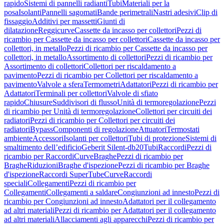
rapido
Sistemi di pannelli radianti
Tubi
Materiali per la
posa
Isolanti
Pannelli sagomati
Bande perimetrali
Nastri adesivi
Clip di
fissaggio
Additivi per massetti
Giunti di
dilatazione
Reggicurve
Cassette da incasso per collettori
Pezzi di
ricambio per Cassette da incasso per collettori
Cassette da incasso per
collettori, in metallo
Pezzi di ricambio per Cassette da incasso per
collettori, in metallo
Assortimento di collettori
Pezzi di ricambio per
Assortimento di collettori
Collettori per riscaldamento a
pavimento
Pezzi di ricambio per Collettori per riscaldamento a
pavimento
Valvole a sfera
Termometri
Adattatori
Pezzi di ricambio per
Adattatori
Terminali per collettori
Valvole di sfiato
rapido
Chiusure
Suddivisori di flusso
Unità di termoregolazione
Pezzi
di ricambio per Unità di termoregolazione
Collettori per circuiti dei
radiatori
Pezzi di ricambio per Collettori per circuiti dei
radiatori
Bypass
Componenti di regolazione
Attuatori
Termostati
ambiente
Accessori
Isolanti per collettori
Tubi di protezione
Sistemi di
smaltimento dell’edificio
Geberit Silent-db20
Tubi
Raccordi
Pezzi di
ricambio per Raccordi
Curve
Braghe
Pezzi di ricambio per
Braghe
Riduzioni
Braghe d'ispezione
Pezzi di ricambio per Braghe
d'ispezione
Raccordi SuperTube
Curve
Raccordi
speciali
Collegamenti
Pezzi di ricambio per
Collegamenti
Collegamenti a saldare
Congiunzioni ad innesto
Pezzi di
ricambio per Congiunzioni ad innesto
Adattatori per il collegamento
ad altri materiali
Pezzi di ricambio per Adattatori per il collegamento
ad altri materiali
Allacciamenti agli apparecchi
Pezzi di ricambio per