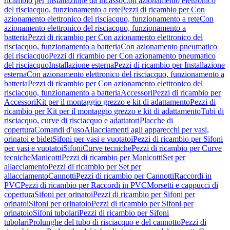
ricambio per Installazione da incasso
Con azionamento elettronico
del risciacquo, funzionamento a rete
Pezzi di ricambio per Con
azionamento elettronico del risciacquo, funzionamento a rete
Con
azionamento elettronico del risciacquo, funzionamento a
batteria
Pezzi di ricambio per Con azionamento elettronico del
risciacquo, funzionamento a batteria
Con azionamento pneumatico
del risciacquo
Pezzi di ricambio per Con azionamento pneumatico
del risciacquo
Installazione esterna
Pezzi di ricambio per Installazione
esterna
Con azionamento elettronico del risciacquo, funzionamento a
batteria
Pezzi di ricambio per Con azionamento elettronico del
risciacquo, funzionamento a batteria
Accessori
Pezzi di ricambio per
Accessori
Kit per il montaggio grezzo e kit di adattamento
Pezzi di
ricambio per Kit per il montaggio grezzo e kit di adattamento
Tubi di
risciacquo, curve di risciacquo e adattatori
Placche di
copertura
Comandi d’uso
Allacciamenti agli apparecchi per vasi,
orinatoi e bidet
Sifoni per vasi e vuotatoi
Pezzi di ricambio per Sifoni
per vasi e vuotatoi
Sifoni
Curve tecniche
Pezzi di ricambio per Curve
tecniche
Manicotti
Pezzi di ricambio per Manicotti
Set per
allacciamento
Pezzi di ricambio per Set per
allacciamento
Cannotti
Pezzi di ricambio per Cannotti
Raccordi in
PVC
Pezzi di ricambio per Raccordi in PVC
Morsetti e cappucci di
copertura
Sifoni per orinatoi
Pezzi di ricambio per Sifoni per
orinatoi
Sifoni per orinatoio
Pezzi di ricambio per Sifoni per
orinatoio
Sifoni tubolari
Pezzi di ricambio per Sifoni
tubolari
Prolunghe del tubo di risciacquo e del cannotto
Pezzi di