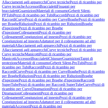
Allacciamenti agli apparecchi
Curve tecniche
Pezzi di ricambio per
Curve tecniche
Accessori
Braccialetti
Fissaggi per
braccialetti
Guarnizioni
Materiali di consumo
Geberit Silent-
PP
Tubi
Pezzi di ricambio per Tubi
Raccordi
Pezzi di ricambio per
Raccordi
Curve
Pezzi di ricambio per Curve
Braghe
Pezzi di ricambio
per Braghe
Riduzioni
Pezzi di ricambio per Riduzioni
Braghe
d'ispezione
Pezzi di ricambio per Braghe
d'ispezione
Collegamenti
Pezzi di ricambio per
Collegamenti
Congiunzioni ad innesto
Pezzi di ricambio per
Congiunzioni ad innesto
Adattatori per il collegamento ad altri
materiali
Allacciamenti agli apparecchi
Pezzi di ricambio per
Allacciamenti agli apparecchi
Curve tecniche
Pezzi di ricambio per
Curve tecniche
Manicotti
Pezzi di ricambio per
Manicotti
Accessori
Braccialetti
Chiusure
Guarnizioni
Tappi di
protezione
Materiali di consumo
Geberit Silent-Pro
Tubi
Pezzi di
ricambio per Tubi
Raccordi
Pezzi di ricambio per
Raccordi
Curve
Pezzi di ricambio per Curve
Braghe
Pezzi di ricambio
per Braghe
Riduzioni
Pezzi di ricambio per Riduzioni
Braghe
d'ispezione
Pezzi di ricambio per Braghe d'ispezione
Raccordi
SuperTube
Pezzi di ricambio per Raccordi SuperTube
Curve
Pezzi di
ricambio per Curve
Diramazioni
Pezzi di ricambio per
Diramazioni
Collegamenti
Pezzi di ricambio per
Collegamenti
Congiunzioni ad innesto
Pezzi di ricambio per
Congiunzioni ad innesto
Adattatori per il collegamento ad altri
materiali
Accessori
Pezzi di ricambio per