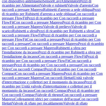
con dispositivo antiristagno
Sensori
Cavi
Alimentatori
Pezzi di
ricambio per Alimentatori
Valvole e rubinetti
Valvole d'arresto
Con
raccordi a pressare Mapress
Rubinetti d'arresto a sede obliqua
Pezzi
di ricambio per Rubinetti d'arresto a sede obliqua
Con raccordi a
pressare FlowFit
Pezzi di ricambio per Con raccordi a pressare
FlowFit
Con raccordi a pressare Mapress
Pezzi di ricambio per Con
raccordi a pressare Mapress
Valvole di prelievo
Valvole di
scarico
Rubinetti a sfera
Pezzi di ricambio per Rubinetti a sfera
Con
raccordi a pressare FlowFit
Pezzi di ricambio per Con raccordi a
pressare FlowFit
Con raccordi a pressare
Pezzi di ricambio per Con
raccordi a pressare
Con raccordi a pressare Mapress
Pezzi di ricambio
per Con raccordi a pressare Mapress
Rubinetti a sfera per
l'installazione da incasso
Pezzi di ricambio per Rubinetti a sfera per
l'installazione da incasso
Con raccordi a pressare FlowFit
Pezzi di
ricambio per Con raccordi a pressare FlowFit
Con raccordi a
pressare
Pezzi di ricambio per Con raccordi a pressare
Con raccordi
Volex
Con raccordi Compact
Pezzi di ricambio per Con raccordi
Compact
Con raccordi a pressare Mapress
Pezzi di ricambio per Con
raccordi a pressare Mapress
Con raccordi filettati
Unità valvole
d'intercettazione e collettori per il montaggio da incasso
Pezzi di
ricambio per Unità valvole d'intercettazione e collettori per il
montaggio da incasso
Con raccordi Compact
Pezzi di ricambio per
Con raccordi Compact
Valvole di ritegno
Con raccordi a pressare
Mapress
Collegamenti idrici per contatore dell'acqua
Con raccordi
filettati
Valvole di sfiato per riscaldamento
Valvole di sfiato