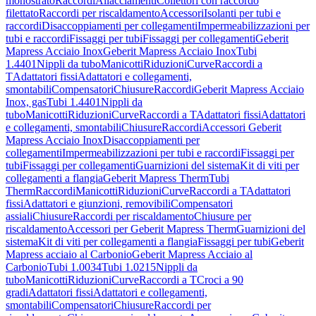
monostrato
Raccordi
Allacciamenti
Collettori con raccordo
filettato
Raccordi per riscaldamento
Accessori
Isolanti per tubi e
raccordi
Disaccoppiamenti per collegamenti
Impermeabilizzazioni per
tubi e raccordi
Fissaggi per tubi
Fissaggi per collegamenti
Geberit
Mapress Acciaio Inox
Geberit Mapress Acciaio Inox
Tubi
1.4401
Nippli da tubo
Manicotti
Riduzioni
Curve
Raccordi a
T
Adattatori fissi
Adattatori e collegamenti,
smontabili
Compensatori
Chiusure
Raccordi
Geberit Mapress Acciaio
Inox, gas
Tubi 1.4401
Nippli da
tubo
Manicotti
Riduzioni
Curve
Raccordi a T
Adattatori fissi
Adattatori
e collegamenti, smontabili
Chiusure
Raccordi
Accessori Geberit
Mapress Acciaio Inox
Disaccoppiamenti per
collegamenti
Impermeabilizzazioni per tubi e raccordi
Fissaggi per
tubi
Fissaggi per collegamenti
Guarnizioni del sistema
Kit di viti per
collegamenti a flangia
Geberit Mapress Therm
Tubi
Therm
Raccordi
Manicotti
Riduzioni
Curve
Raccordi a T
Adattatori
fissi
Adattatori e giunzioni, removibili
Compensatori
assiali
Chiusure
Raccordi per riscaldamento
Chiusure per
riscaldamento
Accessori per Geberit Mapress Therm
Guarnizioni del
sistema
Kit di viti per collegamenti a flangia
Fissaggi per tubi
Geberit
Mapress acciaio al Carbonio
Geberit Mapress Acciaio al
Carbonio
Tubi 1.0034
Tubi 1.0215
Nippli da
tubo
Manicotti
Riduzioni
Curve
Raccordi a T
Croci a 90
gradi
Adattatori fissi
Adattatori e collegamenti,
smontabili
Compensatori
Chiusure
Raccordi per