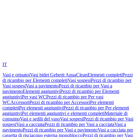
IT
Vasi e orinatoi
Vasi bidet Geberit AquaClean
Elementi completi
Pezzi
di ricambio per Elementi completi
Vasi sospesi
Pezzi di ricambio per
Vasi sospesi
Vasi a pavimento
Pezzi di ricambio per Vasi a
pavimento
Elementi aggiuntivi
Pezzi di ricambio per Elementi
aggiuntivi
Per vasi WC
Pezzi di ricambio per Per vasi
WC
Accessori
Pezzi di ricambio per Accessori
Per elementi
completi
Per elementi aggiuntivi
Pezzi di ricambio per Per elementi
aggiuntivi
Per elementi aggiuntivi e elementi completi
Materiale di
consumo
Vasi e sedili del vaso
Vasi sospesi
Pezzi di ricambio per Vasi
sospesi
Vasi a cacciata
Pezzi di ricambio per Vasi a cacciata
Vasi a
pavimento
Pezzi di ricambio per Vasi a pavimento
Vasi a cacciata per
cassetta di risciacquo esterna monoblocco
Pezzi di ricambio per Vasi