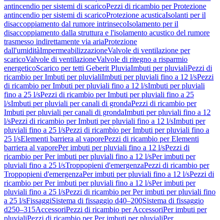
antincendio per sistemi di scarico
Pezzi di ricambio per Protezione
antincendio per sistemi di scarico
Protezione acustica
Isolanti per il
disaccoppiamento dal rumore intrinseco
Isolamento per il
disaccoppiamento dalla struttura e l'isolamento acustico del rumore
trasmesso indirettamente via aria
Protezione
dall'umidità
Impermeabilizzazione
Valvole di ventilazione per
scarico
Valvole di ventilazione
Valvole di ritegno a risparmio
energetico
Scarico per tetti Geberit Pluvia
Imbuti per pluviali
Pezzi di
ricambio per Imbuti per pluviali
Imbuti per pluviali fino a 12 l/s
Pezzi
di ricambio per Imbuti per pluviali fino a 12 l/s
Imbuti per pluviali
fino a 25 l/s
Pezzi di ricambio per Imbuti per pluviali fino a 25
l/s
Imbuti per pluviali per canali di gronda
Pezzi di ricambio per
Imbuti per pluviali per canali di gronda
Imbuti per pluviali fino a 12
l/s
Pezzi di ricambio per Imbuti per pluviali fino a 12 l/s
Imbuti per
pluviali fino a 25 l/s
Pezzi di ricambio per Imbuti per pluviali fino a
25 l/s
Elementi barriera al vapore
Pezzi di ricambio per Elementi
barriera al vapore
Per imbuti per pluviali fino a 12 l/s
Pezzi di
ricambio per Per imbuti per pluviali fino a 12 l/s
Per imbuti per
pluviali fino a 25 l/s
Troppopieni d'emergenza
Pezzi di ricambio per
Troppopieni d'emergenza
Per imbuti per pluviali fino a 12 l/s
Pezzi di
ricambio per Per imbuti per pluviali fino a 12 l/s
Per imbuti per
pluviali fino a 25 l/s
Pezzi di ricambio per Per imbuti per pluviali fino
a 25 l/s
Fissaggi
Sistema di fissaggio d40–200
Sistema di fissaggio
d250–315
Accessori
Pezzi di ricambio per Accessori
Per imbuti per
pluviali
Pezzi di ricambio per Per imbuti per pluviali
Per