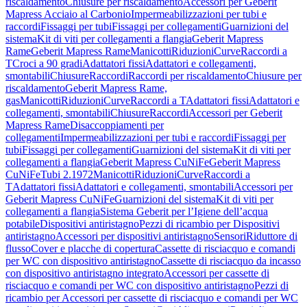
riscaldamento
Chiusure per riscaldamento
Accessori per Geberit
Mapress Acciaio al Carbonio
Impermeabilizzazioni per tubi e
raccordi
Fissaggi per tubi
Fissaggi per collegamenti
Guarnizioni del
sistema
Kit di viti per collegamenti a flangia
Geberit Mapress
Rame
Geberit Mapress Rame
Manicotti
Riduzioni
Curve
Raccordi a
T
Croci a 90 gradi
Adattatori fissi
Adattatori e collegamenti,
smontabili
Chiusure
Raccordi
Raccordi per riscaldamento
Chiusure per
riscaldamento
Geberit Mapress Rame,
gas
Manicotti
Riduzioni
Curve
Raccordi a T
Adattatori fissi
Adattatori e
collegamenti, smontabili
Chiusure
Raccordi
Accessori per Geberit
Mapress Rame
Disaccoppiamenti per
collegamenti
Impermeabilizzazioni per tubi e raccordi
Fissaggi per
tubi
Fissaggi per collegamenti
Guarnizioni del sistema
Kit di viti per
collegamenti a flangia
Geberit Mapress CuNiFe
Geberit Mapress
CuNiFe
Tubi 2.1972
Manicotti
Riduzioni
Curve
Raccordi a
T
Adattatori fissi
Adattatori e collegamenti, smontabili
Accessori per
Geberit Mapress CuNiFe
Guarnizioni del sistema
Kit di viti per
collegamenti a flangia
Sistema Geberit per l’Igiene dell’acqua
potabile
Dispositivi antiristagno
Pezzi di ricambio per Dispositivi
antiristagno
Accessori per dispositivi antiristagno
Sensori
Riduttore di
flusso
Cover e placche di copertura
Cassette di risciacquo e comandi
per WC con dispositivo antiristagno
Cassette di risciacquo da incasso
con dispositivo antiristagno integrato
Accessori per cassette di
risciacquo e comandi per WC con dispositivo antiristagno
Pezzi di
ricambio per Accessori per cassette di risciacquo e comandi per WC