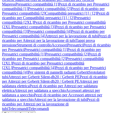
Mapress
Pressatrici compatibilità [1]
Pezzi di ricambio per Pressatrici
compatibilità [1]
Pressatrici compatibilità [2]
Pezzi di ricambio per
Pressatrici compatibilità [2]
Compatibilità pressatrici [1] / [2]
Pezzi di
ricambio per Compatibilità pressatrici [1] / [2]
Pressatrici
compatibilità [2XL]
Pezzi di ricambio per Pressatrici compatibilità
[2XL]
Pressatrici compatibilità [3]
Pezzi di ricambio per Pressatrici
compatibilità [3]
Pressatrici compatibilità [4]
Pezzi di ricambio per
Pressatrici compatibilità [4]
Attrezzi per la lavorazione di tubi
Pezzi di
ricambio per Attrezzi per la lavorazione di tubi
Tappi prova
pressione
Strumenti di controllo
Accessori
Pressatrici
Pezzi di ricambio
per Pressatrici
Pressatrici compatibilità [1]
Pezzi di ricambio per
Pressatrici compatibilità [1]
Pressatrici compatibilità [2]
Pezzi di
ricambio per Pressatrici compatibilità [2]
Pressatrici compatibilità
[2XL]
Pezzi di ricambio per Pressatrici compatibilità
[2XL]
Pressatrici compatibilità [4]
Pezzi di ricambio per Pressatrici
compatibilità [4]
Per sistemi di pannelli radianti Geberit
Srotolatori
tubi
Attrezzi per Geberit Silent-db20 / Geberit PE
Pezzi di ricambio
per Attrezzi per Geberit Silent-db20 / Geberit PE
Attrezzi per
saldatura elettrica
Pezzi di ricambio per Attrezzi per saldatura
elettrica
Attrezzi per saldatura a specchio
Accessori attrezzi per
saldatura a specchio
Pezzi di ricambio per Accessori attrezzi per
saldatura a specchio
Attrezzi per la lavorazione di tubi
Pezzi di
ricambio per Attrezzi per la lavorazione di
tubi
Telecomandi
Telecomandi