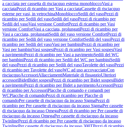
a cacciata per cassetta di risciacquo esterna monoblocco
Vasi a
cacciata
Pezzi di ricambio per Vasi a cacciata
Cassette di risciacquo
esterne per vasi, in vetrochina
Monoblocco
Sedili del vaso
Pezzi di
ricambio per Sedili del vaso
Sedili del vaso
Pezzi di ricambio per
Sedili del vaso
Vasi versione Comfort
Pezzi di ricambio per Vasi
versione Comfort
Vasi a cacciata, prolungati
Pezzi di ricambio per
Vasi a cacciata, prolungati
Sedili del vaso versione Comfort
Pezzi di
ricambio per Sedili del vaso versione Comfort
Sedili del vaso
Pezzi di
ricambio per Sedili del vaso
Vasi per bambini
Pezzi di ricambio per
Vasi per bambini
Vasi sospesi
Pezzi di ricambio per Vasi sospesi
Vasi
a pavimento
Pezzi di ricambio per Vasi a pavimento
Sedili del WC
per bambini
Pezzi di ricambio per Sedili del WC per bambini
Sedili
del vaso
Pezzi di ricambio per Sedili del vaso
Tavolette del vaso
Pezzi
di ricambio per Tavolette del vaso
WC ad uso accovacciato
Con
risciacquo
Accessori
Allacciamenti
Materiale di fissaggio
Ulteriori
accessori
Bidet
Bidet sospesi
Pezzi di ricambio per Bidet sospesi
Bidet
a pavimento
Pezzi di ricambio per Bidet a pavimento
Accessori
Pezzi
di ricambio per Accessori
Placche di comando e comandi per
WC
Placche di comando
Pezzi di ricambio per Placche di
comando
Per cassette di risciacquo da incasso Sigma
Pezzi di
ricambio per Per cassette di risciacquo da incasso Sigma
Per cassette
di risciacquo da incasso Omega
Pezzi di ricambio per Per cassette di
risciacquo da incasso Omega
Per cassette di risciacquo da incasso
Twinline
Pezzi di ricambio per Per cassette di risciacquo da incasso
Twinline
Per cassette di risciacquo da incasso 300T
Pezzi di ricambio