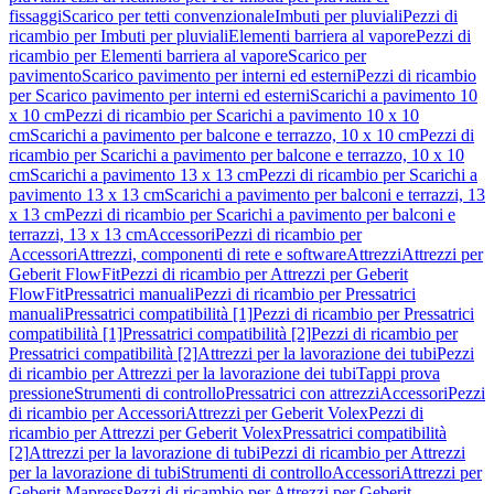
fissaggi
Scarico per tetti convenzionale
Imbuti per pluviali
Pezzi di
ricambio per Imbuti per pluviali
Elementi barriera al vapore
Pezzi di
ricambio per Elementi barriera al vapore
Scarico per
pavimento
Scarico pavimento per interni ed esterni
Pezzi di ricambio
per Scarico pavimento per interni ed esterni
Scarichi a pavimento 10
x 10 cm
Pezzi di ricambio per Scarichi a pavimento 10 x 10
cm
Scarichi a pavimento per balcone e terrazzo, 10 x 10 cm
Pezzi di
ricambio per Scarichi a pavimento per balcone e terrazzo, 10 x 10
cm
Scarichi a pavimento 13 x 13 cm
Pezzi di ricambio per Scarichi a
pavimento 13 x 13 cm
Scarichi a pavimento per balconi e terrazzi, 13
x 13 cm
Pezzi di ricambio per Scarichi a pavimento per balconi e
terrazzi, 13 x 13 cm
Accessori
Pezzi di ricambio per
Accessori
Attrezzi, componenti di rete e software
Attrezzi
Attrezzi per
Geberit FlowFit
Pezzi di ricambio per Attrezzi per Geberit
FlowFit
Pressatrici manuali
Pezzi di ricambio per Pressatrici
manuali
Pressatrici compatibilità [1]
Pezzi di ricambio per Pressatrici
compatibilità [1]
Pressatrici compatibilità [2]
Pezzi di ricambio per
Pressatrici compatibilità [2]
Attrezzi per la lavorazione dei tubi
Pezzi
di ricambio per Attrezzi per la lavorazione dei tubi
Tappi prova
pressione
Strumenti di controllo
Pressatrici con attrezzi
Accessori
Pezzi
di ricambio per Accessori
Attrezzi per Geberit Volex
Pezzi di
ricambio per Attrezzi per Geberit Volex
Pressatrici compatibilità
[2]
Attrezzi per la lavorazione di tubi
Pezzi di ricambio per Attrezzi
per la lavorazione di tubi
Strumenti di controllo
Accessori
Attrezzi per
Geberit Mapress
Pezzi di ricambio per Attrezzi per Geberit