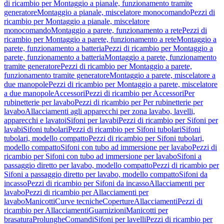
di ricambio per Montaggio a pianale, funzionamento tramite
generatore
Montaggio a pianale, miscelatore monocomando
Pezzi di
ricambio per Montaggio a pianale, miscelatore
monocomando
Montaggio a parete, funzionamento a rete
Pezzi di
ricambio per Montaggio a parete, funzionamento a rete
Montaggio a
parete, funzionamento a batteria
Pezzi di ricambio per Montaggio a
parete, funzionamento a batteria
Montaggio a parete, funzionamento
tramite generatore
Pezzi di ricambio per Montaggio a parete,
funzionamento tramite generatore
Montaggio a parete, miscelatore a
due manopole
Pezzi di ricambio per Montaggio a parete, miscelatore
a due manopole
Accessori
Pezzi di ricambio per Accessori
Per
rubinetterie per lavabo
Pezzi di ricambio per Per rubinetterie per
lavabo
Allacciamenti agli apparecchi per zona lavabo, lavelli,
apparecchi e lavatoi
Sifoni per lavabi
Pezzi di ricambio per Sifoni per
lavabi
Sifoni tubolari
Pezzi di ricambio per Sifoni tubolari
Sifoni
tubolari, modello compatto
Pezzi di ricambio per Sifoni tubolari,
modello compatto
Sifoni con tubo ad immersione per lavabo
Pezzi di
ricambio per Sifoni con tubo ad immersione per lavabo
Sifoni a
passaggio diretto per lavabo, modello compatto
Pezzi di ricambio per
Sifoni a passaggio diretto per lavabo, modello compatto
Sifoni da
incasso
Pezzi di ricambio per Sifoni da incasso
Allacciamenti per
lavabo
Pezzi di ricambio per Allacciamenti per
lavabo
Manicotti
Curve tecniche
Coperture
Allacciamenti
Pezzi di
ricambio per Allacciamenti
Guarnizioni
Manicotti per
brasatura
Prolunghe
Comandi
Sifoni per lavelli
Pezzi di ricambio per