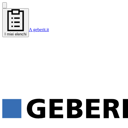
A geberit.it
I miei elenchi