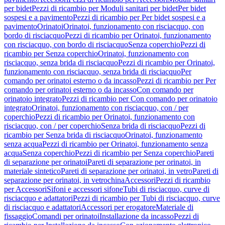
per bidet
Pezzi di ricambio per Moduli sanitari per bidet
Per bidet
sospesi e a pavimento
Pezzi di ricambio per Per bidet sospesi e a
pavimento
Orinatoi
Orinatoi, funzionamento con risciacquo, con
bordo di risciacquo
Pezzi di ricambio per Orinatoi, funzionamento
con risciacquo, con bordo di risciacquo
Senza coperchio
Pezzi di
ricambio per Senza coperchio
Orinatoi, funzionamento con
risciacquo, senza brida di risciacquo
Pezzi di ricambio per Orinatoi,
funzionamento con risciacquo, senza brida di risciacquo
Per
comando per orinatoi esterno o da incasso
Pezzi di ricambio per Per
comando per orinatoi esterno o da incasso
Con comando per
orinatoio integrato
Pezzi di ricambio per Con comando per orinatoio
integrato
Orinatoi, funzionamento con risciacquo, con / per
coperchio
Pezzi di ricambio per Orinatoi, funzionamento con
risciacquo, con / per coperchio
Senza brida di risciacquo
Pezzi di
ricambio per Senza brida di risciacquo
Orinatoi, funzionamento
senza acqua
Pezzi di ricambio per Orinatoi, funzionamento senza
acqua
Senza coperchio
Pezzi di ricambio per Senza coperchio
Pareti
di separazione per orinatoi
Pareti di separazione per orinatoi, in
materiale sintetico
Pareti di separazione per orinatoi, in vetro
Pareti di
separazione per orinatoi, in vetrochina
Accessori
Pezzi di ricambio
per Accessori
Sifoni e accessori sifone
Tubi di risciacquo, curve di
risciacquo e adattatori
Pezzi di ricambio per Tubi di risciacquo, curve
di risciacquo e adattatori
Accessori per erogatore
Materiale di
fissaggio
Comandi per orinatoi
Installazione da incasso
Pezzi di