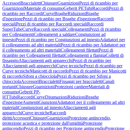
Accessori
Braccialetti
Chiusure
Guarnizioni
Pezzi di ricambio per
Guarnizioni
Materiale di consumo
Geberit PE
Tubi
Raccordi
Pezzi di
ricambio per Raccordi
Curve
Braghe
Riduzioni
Braghe
d'ispezione
Pezzi di ricambio per Braghe d'ispezione
Raccordi
speciali
Pezzi di ricambio per Raccordi speciali
Raccordi
SuperTube
Curve
Raccordi speciali
Collegamenti
Pezzi di ricambio
per Collegamenti
Collegamenti a saldare
Congiunzioni ad
innesto
Pezzi di ricambio per Congiunzioni ad innesto
Adattatori per
il collegamento ad altri materiali
Pezzi di ricambio per Adattatori per
il collegamento ad altri materiali
Collegamenti filettati
Pezzi di
ricambio per Collegamenti filettati
Collegamenti a flangia
Colletti di
fissaggio
Allacciamenti agli apparecchi
Pezzi di ricambio per
Allacciamenti agli apparecchi
Curve tecniche
Pezzi di ricambio per
Curve tecniche
Manicotti di raccordo
Pezzi di ricambio per Manicotti
di raccordo
Sifoni a chiocciola
Pezzi di ricambio per Sifoni a
chiocciola
Accessori
Braccialetti
Fissaggi per braccialetti
Canali
portanti
Chiusure
Guarnizioni
Protezioni cantiere
Materiali di
consumo
Geberit PP-
HT
Tubi
Raccordi
Curve
Diramazioni
Riduzioni
Braghe
d'ispezione
Aumenti
Giunzioni
Adattatori per il collegamento ad altri
materiali
Congiunzioni ad innesto
Allacciamenti agli
apparecchi
Curve tecniche
Raccordi
diritti
Accessori
Chiusure
Guarnizioni
Protezione antincendio,
protezione acustica e protezione dall'umidità
Protezione
antincendio
Pezzi di ricambio per Protezione antincendio
Protezione