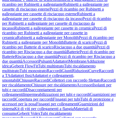
ricambio per Rubinetti a galleggiante
Rubinetti a galleggiante per
cassette di risciacquo esterne
Pezzi di ricambio per Rubinetti a
galleggiante per cassette di risciacquo esterne
Rubinetti a
galleggiante per cassette di risciacquo da incasso
Pezzi di ricambio
per Rubinetti a galleggiante per cassette di risciacquo da
incasso
Rubinetti a galleggiante per cassette in ceramica
Pezzi di
ricambio per Rubinetti a galleggiante per cassette in
ceramica
Rubinetti a galleggiante per Monolith
Pezzi di ricambio per
Rubinetti a galleggiante per Monolith
Batterie di scarico
Pezzi di
ricambio per Batterie di scarico
Risciacquo a due quantità
Pezzi di
ricambio per Risciacquo a due quantità
Batterie
Pezzi di ricambio per
Batterie
Risciacquo a due quantità
Pezzi di ricambio per Risciacquo a
due quantità
Accessori
Pulsanti
Adattatori
Membrane
Adduzione
idrica
Geberit FlowFit
Tubi multistrato
Tubi riscaldamento
multistrato
Tubi monostrato
Raccordi
Giunti
Riduzioni
Curve
Raccordi
a T
Adattatori fissi
Adattatori e collegamenti,
smontabili
Chiusure
Raccordi
Collettori con raccordo filettato
Raccordi
per riscaldamento
Chiusure per riscaldamento
Accessori
Isolanti per
tubi e raccordi
Disaccoppiamenti per
collegamenti
Impermeabilizzazioni per tubi e raccordi
Guarnizioni per
raccordi
Copertura per raccordi
Fissaggi per tubi
Tubi di protezione e
accessori per la posa
Fissaggi per collegamenti
Guarnizioni del
sistema
Kit di viti per collegamenti a flangia
Materiali di
consumo
Geberit Volex
Tubi riscaldamento