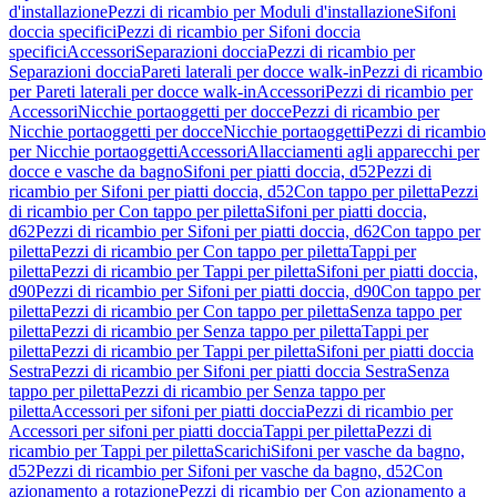
d'installazione
Pezzi di ricambio per Moduli d'installazione
Sifoni
doccia specifici
Pezzi di ricambio per Sifoni doccia
specifici
Accessori
Separazioni doccia
Pezzi di ricambio per
Separazioni doccia
Pareti laterali per docce walk-in
Pezzi di ricambio
per Pareti laterali per docce walk-in
Accessori
Pezzi di ricambio per
Accessori
Nicchie portaoggetti per docce
Pezzi di ricambio per
Nicchie portaoggetti per docce
Nicchie portaoggetti
Pezzi di ricambio
per Nicchie portaoggetti
Accessori
Allacciamenti agli apparecchi per
docce e vasche da bagno
Sifoni per piatti doccia, d52
Pezzi di
ricambio per Sifoni per piatti doccia, d52
Con tappo per piletta
Pezzi
di ricambio per Con tappo per piletta
Sifoni per piatti doccia,
d62
Pezzi di ricambio per Sifoni per piatti doccia, d62
Con tappo per
piletta
Pezzi di ricambio per Con tappo per piletta
Tappi per
piletta
Pezzi di ricambio per Tappi per piletta
Sifoni per piatti doccia,
d90
Pezzi di ricambio per Sifoni per piatti doccia, d90
Con tappo per
piletta
Pezzi di ricambio per Con tappo per piletta
Senza tappo per
piletta
Pezzi di ricambio per Senza tappo per piletta
Tappi per
piletta
Pezzi di ricambio per Tappi per piletta
Sifoni per piatti doccia
Sestra
Pezzi di ricambio per Sifoni per piatti doccia Sestra
Senza
tappo per piletta
Pezzi di ricambio per Senza tappo per
piletta
Accessori per sifoni per piatti doccia
Pezzi di ricambio per
Accessori per sifoni per piatti doccia
Tappi per piletta
Pezzi di
ricambio per Tappi per piletta
Scarichi
Sifoni per vasche da bagno,
d52
Pezzi di ricambio per Sifoni per vasche da bagno, d52
Con
azionamento a rotazione
Pezzi di ricambio per Con azionamento a