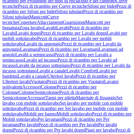
ricambio per Prolunghe del tubo di risciacquo e del cannotto
Curve
tecniche
Pezzi di ricambio per Curve tecniche
Sifoni per bidet
Pezzi di
ricambio per Sifoni per bidet
Sifoni tubolari
Pezzi di ricambio per
Sifoni tubolari
Manicotti
Curve
tecniche
Coperture
Allacciamenti
Guarnizioni
Manicotti per
brasatura
Zona lavabo
Lavabi
Lavabi
Pezzi di ricambio per
Lavabi
Lavabi doppi
Pezzi di ricambio per Lavabi doppi
Lavabi per
mobili sottolavabo
Pezzi di ricambio per Lavabi per mobili
sottolavabo
Lavabi da appoggio
Pezzi di ricambio per Lavabi da
appoggio
Lavamani
Pezzi di ricambio per Lavamani
Lavamani ad
angolo
Lavabi a semincasso
Pezzi di ricambio per Lavabi a
semincasso
Lavabi ad incasso
Pezzi di ricambio per Lavabi ad
incasso
Lavabi da incasso sottopiano
Pezzi di ricambio per Lavabi da
incasso sottopiano
Lavabi a canale
Lavabi Comfort
Lavabi per
bambini
Lavabi a canale
Ulteriori lavabi
Pezzi di ricambio per
Ulteriori lavabi
Vuotatoi
Pezzi di ricambio per Vuotatoi
Lavatoi
polivalenti
Accessori
Colonne
Pezzi di ricambio per
Colonne
Colonne
Semicolonne
Pezzi di ricambio per
Semicolonne
Accessori
Tappi per piletta
Materiale di fissaggio
Set
lavabo con mobile sottolavabo
Set lavabo per mobile con mobile
sottolavabo
Pezzi di ricambio per Set lavabo per mobile con mobile
sottolavabo
Mobili per bagno
Mobili sottolavabo
Pezzi di ricambio per
Mobili sottolavabo
Per lavamani
Pezzi di ricambio per Per
lavamani
Per lavabi
Pezzi di ricambio per Per lavabi
Per lavabi
doppi
Pezzi di ricambio per Per lavabi doppi
Piani per lavabo
Pezzi di