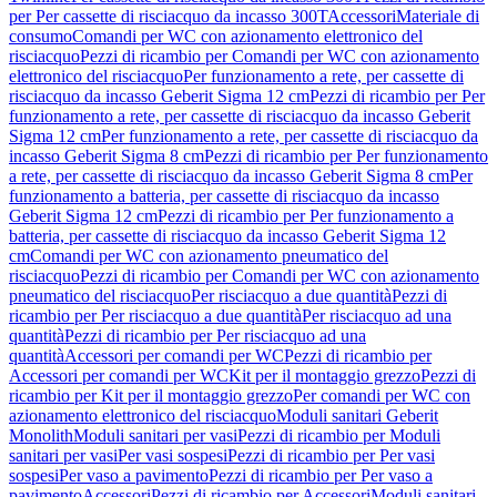
per Per cassette di risciacquo da incasso 300T
Accessori
Materiale di
consumo
Comandi per WC con azionamento elettronico del
risciacquo
Pezzi di ricambio per Comandi per WC con azionamento
elettronico del risciacquo
Per funzionamento a rete, per cassette di
risciacquo da incasso Geberit Sigma 12 cm
Pezzi di ricambio per Per
funzionamento a rete, per cassette di risciacquo da incasso Geberit
Sigma 12 cm
Per funzionamento a rete, per cassette di risciacquo da
incasso Geberit Sigma 8 cm
Pezzi di ricambio per Per funzionamento
a rete, per cassette di risciacquo da incasso Geberit Sigma 8 cm
Per
funzionamento a batteria, per cassette di risciacquo da incasso
Geberit Sigma 12 cm
Pezzi di ricambio per Per funzionamento a
batteria, per cassette di risciacquo da incasso Geberit Sigma 12
cm
Comandi per WC con azionamento pneumatico del
risciacquo
Pezzi di ricambio per Comandi per WC con azionamento
pneumatico del risciacquo
Per risciacquo a due quantità
Pezzi di
ricambio per Per risciacquo a due quantità
Per risciacquo ad una
quantità
Pezzi di ricambio per Per risciacquo ad una
quantità
Accessori per comandi per WC
Pezzi di ricambio per
Accessori per comandi per WC
Kit per il montaggio grezzo
Pezzi di
ricambio per Kit per il montaggio grezzo
Per comandi per WC con
azionamento elettronico del risciacquo
Moduli sanitari Geberit
Monolith
Moduli sanitari per vasi
Pezzi di ricambio per Moduli
sanitari per vasi
Per vasi sospesi
Pezzi di ricambio per Per vasi
sospesi
Per vaso a pavimento
Pezzi di ricambio per Per vaso a
pavimento
Accessori
Pezzi di ricambio per Accessori
Moduli sanitari