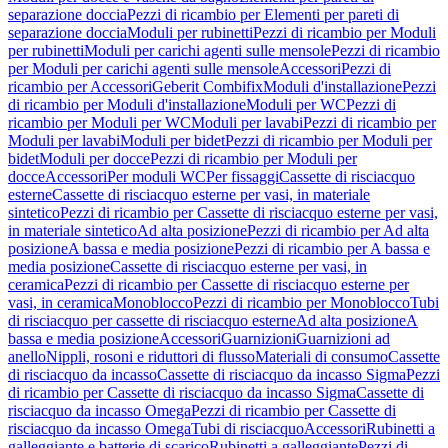
separazione doccia
Pezzi di ricambio per Elementi per pareti di
separazione doccia
Moduli per rubinetti
Pezzi di ricambio per Moduli
per rubinetti
Moduli per carichi agenti sulle mensole
Pezzi di ricambio
per Moduli per carichi agenti sulle mensole
Accessori
Pezzi di
ricambio per Accessori
Geberit Combifix
Moduli d'installazione
Pezzi
di ricambio per Moduli d'installazione
Moduli per WC
Pezzi di
ricambio per Moduli per WC
Moduli per lavabi
Pezzi di ricambio per
Moduli per lavabi
Moduli per bidet
Pezzi di ricambio per Moduli per
bidet
Moduli per docce
Pezzi di ricambio per Moduli per
docce
Accessori
Per moduli WC
Per fissaggi
Cassette di risciacquo
esterne
Cassette di risciacquo esterne per vasi, in materiale
sintetico
Pezzi di ricambio per Cassette di risciacquo esterne per vasi,
in materiale sintetico
Ad alta posizione
Pezzi di ricambio per Ad alta
posizione
A bassa e media posizione
Pezzi di ricambio per A bassa e
media posizione
Cassette di risciacquo esterne per vasi, in
ceramica
Pezzi di ricambio per Cassette di risciacquo esterne per
vasi, in ceramica
Monoblocco
Pezzi di ricambio per Monoblocco
Tubi
di risciacquo per cassette di risciacquo esterne
Ad alta posizione
A
bassa e media posizione
Accessori
Guarnizioni
Guarnizioni ad
anello
Nippli, rosoni e riduttori di flusso
Materiali di consumo
Cassette
di risciacquo da incasso
Cassette di risciacquo da incasso Sigma
Pezzi
di ricambio per Cassette di risciacquo da incasso Sigma
Cassette di
risciacquo da incasso Omega
Pezzi di ricambio per Cassette di
risciacquo da incasso Omega
Tubi di risciacquo
Accessori
Rubinetti a
galleggiante e batterie di scarico
Rubinetti a galleggiante
Pezzi di