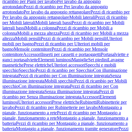
ricambio per Piani per lavabo
Per lavabo da appoggio
arrotondato
Pezzi di ricambio per Per lavabo da appoggio
arrotondato
Per lavabo da appoggio rettangolare
Pezzi di ricambio per
Per lavabo da appoggio rettangolare
Mobili laterali
Pezzi di ricambio
per Mobili laterali
Mobili laterali bassi
Pezzi di ricambio per Mobili
laterali bassi
Mobili a colonna
Pezzi di ricambio per Mobili a
colonna
Mobili a mezza altezza
Pezzi di ricambio per Mobili a mezza
altezza
Mobili pensili
Pezzi di ricambio per Mobili pensili
Ulteriori
mobili per bagno
Pezzi di ricambio per Ulteriori mobili per
bagno
Mensole contenitore
Pezzi di ricambio per Mensole
contenitore
Accessori
Inserti per cassetti e portaoggetti
Portasalviette e
ganci portasalviette
Elementi luminosi
Maniglie
Set piedini
Lavagne
magnetiche
Prese elettriche
Ulteriori accessori
Specchi e mobili
specchio
Specchio
Pezzi di ricambio per Specchio
Con illuminazione
integrata
Pezzi di ricambio per Con illuminazione integrata
Senza
illuminazione integrata
Mobili specchio
Pezzi di ricambio per Mobili
specchio
Con illuminazione integrata
Pezzi di ricambio per Con
illuminazione integrata
Senza illuminazione integrata
Pezzi di
ricambio per Senza illuminazione integrata
Accessori
Elementi
luminosi
Ulteriori accessori
Prese elettriche
Rubinetti
Rubinetterie per
lavabo
Pezzi di ricambio per Rubinetterie per lavabo
Montaggio a
pianale, funzionamento a rete
Pezzi di ricambio per Montaggio a
pianale, funzionamento a rete
Montaggio a pianale, funzionamento a
batteria
Pezzi di ricambio per Montaggio a pianale, funzionamento a
batteria
Montaggio a pianale, funzionamento tramite generatore
Pezzi