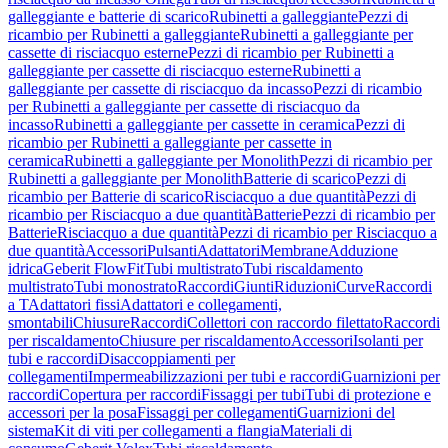
galleggiante e batterie di scarico
Rubinetti a galleggiante
Pezzi di
ricambio per Rubinetti a galleggiante
Rubinetti a galleggiante per
cassette di risciacquo esterne
Pezzi di ricambio per Rubinetti a
galleggiante per cassette di risciacquo esterne
Rubinetti a
galleggiante per cassette di risciacquo da incasso
Pezzi di ricambio
per Rubinetti a galleggiante per cassette di risciacquo da
incasso
Rubinetti a galleggiante per cassette in ceramica
Pezzi di
ricambio per Rubinetti a galleggiante per cassette in
ceramica
Rubinetti a galleggiante per Monolith
Pezzi di ricambio per
Rubinetti a galleggiante per Monolith
Batterie di scarico
Pezzi di
ricambio per Batterie di scarico
Risciacquo a due quantità
Pezzi di
ricambio per Risciacquo a due quantità
Batterie
Pezzi di ricambio per
Batterie
Risciacquo a due quantità
Pezzi di ricambio per Risciacquo a
due quantità
Accessori
Pulsanti
Adattatori
Membrane
Adduzione
idrica
Geberit FlowFit
Tubi multistrato
Tubi riscaldamento
multistrato
Tubi monostrato
Raccordi
Giunti
Riduzioni
Curve
Raccordi
a T
Adattatori fissi
Adattatori e collegamenti,
smontabili
Chiusure
Raccordi
Collettori con raccordo filettato
Raccordi
per riscaldamento
Chiusure per riscaldamento
Accessori
Isolanti per
tubi e raccordi
Disaccoppiamenti per
collegamenti
Impermeabilizzazioni per tubi e raccordi
Guarnizioni per
raccordi
Copertura per raccordi
Fissaggi per tubi
Tubi di protezione e
accessori per la posa
Fissaggi per collegamenti
Guarnizioni del
sistema
Kit di viti per collegamenti a flangia
Materiali di