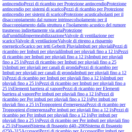
antincendio
Pezzi di ricambio per Protezione antincendio
Protezione
antincendio per sistemi di scarico
Pezzi di ricambio per Protezione
antincendio per sistemi di scarico
Protezione acustica
Isolanti per il
disaccoppiamento dal rumore intrinseco
Isolamento per il
disaccoppiamento dalla struttura e l'isolamento acustico del rumore
trasmesso indirettamente via aria
Protezione
dall'umidità
Impermeabilizzazione
Valvole di ventilazione per
scarico
Valvole di ventilazione
Valvole di ritegno a risparmio
energetico
Scarico per tetti Geberit Pluvia
Imbuti per pluviali
Pezzi di
ricambio per Imbuti per pluviali
Imbuti per pluviali fino a 12 l/s
Pezzi
di ricambio per Imbuti per pluviali fino a 12 l/s
Imbuti per pluviali
fino a 25 l/s
Pezzi di ricambio per Imbuti per pluviali fino a 25
l/s
Imbuti per pluviali per canali di gronda
Pezzi di ricambio per
Imbuti per pluviali per canali di gronda
Imbuti per pluviali fino a 12
l/s
Pezzi di ricambio per Imbuti per pluviali fino a 12 l/s
Imbuti per
pluviali fino a 25 l/s
Pezzi di ricambio per Imbuti per pluviali fino a
25 l/s
Elementi barriera al vapore
Pezzi di ricambio per Elementi
barriera al vapore
Per imbuti per pluviali fino a 12 l/s
Pezzi di
ricambio per Per imbuti per pluviali fino a 12 l/s
Per imbuti per
pluviali fino a 25 l/s
Troppopieni d'emergenza
Pezzi di ricambio per
Troppopieni d'emergenza
Per imbuti per pluviali fino a 12 l/s
Pezzi di
ricambio per Per imbuti per pluviali fino a 12 l/s
Per imbuti per
pluviali fino a 25 l/s
Pezzi di ricambio per Per imbuti per pluviali fino
a 25 l/s
Fissaggi
Sistema di fissaggio d40–200
Sistema di fissaggio
d250–315
Accessori
Pezzi di ricambio per Accessori
Per imbuti per