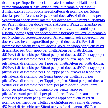
ricambio per Superfici doccia in materiale minerale
Piatti doccia in
vetrochina
Moduli d'installazione
Pezzi di ricambio per Moduli
d'installazione
Sifoni doccia specifici
Pezzi di ricambio per Sifoni
doccia specifici
Accessori
Separazioni doccia
Pezzi di ricambio per
Separazioni doccia
Pareti laterali per docce walk-in
Pezzi di ricambio
per Pareti laterali per docce walk-in
Accessori
Pezzi di ricambio per
Accessori
Nicchie portaoggetti per docce
Pezzi di ricambio per
Nicchie portaoggetti per docce
Nicchie portaoggetti
Pezzi di ricambio
per Nicchie portaoggetti
Accessori
Allacciamenti agli apparecchi per
docce e vasche da bagno
Sifoni per piatti doccia, d52
Pezzi di
ricambio per Sifoni per piatti doccia, d52
Con tappo per piletta
Pezzi
di ricambio per Con tappo per piletta
Sifoni per piatti doccia,
d62
Pezzi di ricambio per Sifoni per piatti doccia, d62
Con tappo per
piletta
Pezzi di ricambio per Con tappo per piletta
Tappi per
piletta
Pezzi di ricambio per Tappi per piletta
Sifoni per piatti doccia,
d90
Pezzi di ricambio per Sifoni per piatti doccia, d90
Con tappo per
piletta
Pezzi di ricambio per Con tappo per piletta
Senza tappo per
piletta
Pezzi di ricambio per Senza tappo per piletta
Tappi per
piletta
Pezzi di ricambio per Tappi per piletta
Sifoni per piatti doccia
Sestra
Pezzi di ricambio per Sifoni per piatti doccia Sestra
Senza
tappo per piletta
Pezzi di ricambio per Senza tappo per
piletta
Accessori per sifoni per piatti doccia
Pezzi di ricambio per
Accessori per sifoni per piatti doccia
Tappi per piletta
Pezzi di
ricambio per Tappi per piletta
Scarichi
Sifoni per vasche da bagno,
d52
Pezzi di ricambio per Sifoni per vasche da bagno, d52
Con