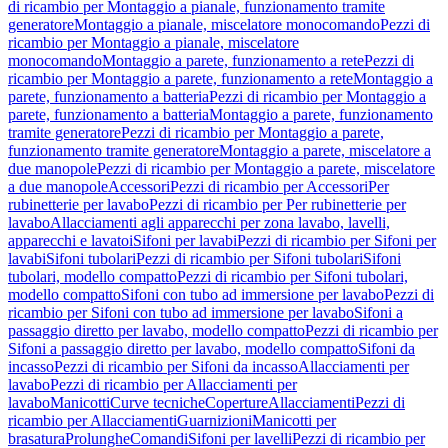
di ricambio per Montaggio a pianale, funzionamento tramite
generatore
Montaggio a pianale, miscelatore monocomando
Pezzi di
ricambio per Montaggio a pianale, miscelatore
monocomando
Montaggio a parete, funzionamento a rete
Pezzi di
ricambio per Montaggio a parete, funzionamento a rete
Montaggio a
parete, funzionamento a batteria
Pezzi di ricambio per Montaggio a
parete, funzionamento a batteria
Montaggio a parete, funzionamento
tramite generatore
Pezzi di ricambio per Montaggio a parete,
funzionamento tramite generatore
Montaggio a parete, miscelatore a
due manopole
Pezzi di ricambio per Montaggio a parete, miscelatore
a due manopole
Accessori
Pezzi di ricambio per Accessori
Per
rubinetterie per lavabo
Pezzi di ricambio per Per rubinetterie per
lavabo
Allacciamenti agli apparecchi per zona lavabo, lavelli,
apparecchi e lavatoi
Sifoni per lavabi
Pezzi di ricambio per Sifoni per
lavabi
Sifoni tubolari
Pezzi di ricambio per Sifoni tubolari
Sifoni
tubolari, modello compatto
Pezzi di ricambio per Sifoni tubolari,
modello compatto
Sifoni con tubo ad immersione per lavabo
Pezzi di
ricambio per Sifoni con tubo ad immersione per lavabo
Sifoni a
passaggio diretto per lavabo, modello compatto
Pezzi di ricambio per
Sifoni a passaggio diretto per lavabo, modello compatto
Sifoni da
incasso
Pezzi di ricambio per Sifoni da incasso
Allacciamenti per
lavabo
Pezzi di ricambio per Allacciamenti per
lavabo
Manicotti
Curve tecniche
Coperture
Allacciamenti
Pezzi di
ricambio per Allacciamenti
Guarnizioni
Manicotti per
brasatura
Prolunghe
Comandi
Sifoni per lavelli
Pezzi di ricambio per