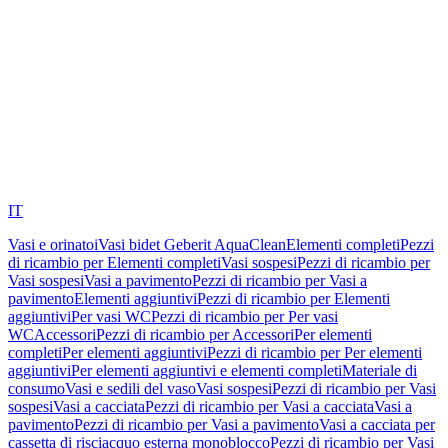
IT
Vasi e orinatoi
Vasi bidet Geberit AquaClean
Elementi completi
Pezzi
di ricambio per Elementi completi
Vasi sospesi
Pezzi di ricambio per
Vasi sospesi
Vasi a pavimento
Pezzi di ricambio per Vasi a
pavimento
Elementi aggiuntivi
Pezzi di ricambio per Elementi
aggiuntivi
Per vasi WC
Pezzi di ricambio per Per vasi
WC
Accessori
Pezzi di ricambio per Accessori
Per elementi
completi
Per elementi aggiuntivi
Pezzi di ricambio per Per elementi
aggiuntivi
Per elementi aggiuntivi e elementi completi
Materiale di
consumo
Vasi e sedili del vaso
Vasi sospesi
Pezzi di ricambio per Vasi
sospesi
Vasi a cacciata
Pezzi di ricambio per Vasi a cacciata
Vasi a
pavimento
Pezzi di ricambio per Vasi a pavimento
Vasi a cacciata per
cassetta di risciacquo esterna monoblocco
Pezzi di ricambio per Vasi