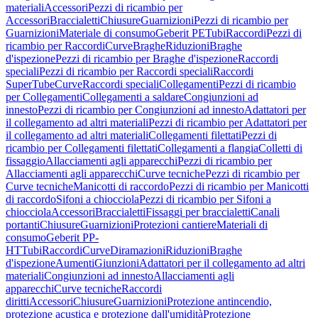
materiali
Accessori
Pezzi di ricambio per
Accessori
Braccialetti
Chiusure
Guarnizioni
Pezzi di ricambio per
Guarnizioni
Materiale di consumo
Geberit PE
Tubi
Raccordi
Pezzi di
ricambio per Raccordi
Curve
Braghe
Riduzioni
Braghe
d'ispezione
Pezzi di ricambio per Braghe d'ispezione
Raccordi
speciali
Pezzi di ricambio per Raccordi speciali
Raccordi
SuperTube
Curve
Raccordi speciali
Collegamenti
Pezzi di ricambio
per Collegamenti
Collegamenti a saldare
Congiunzioni ad
innesto
Pezzi di ricambio per Congiunzioni ad innesto
Adattatori per
il collegamento ad altri materiali
Pezzi di ricambio per Adattatori per
il collegamento ad altri materiali
Collegamenti filettati
Pezzi di
ricambio per Collegamenti filettati
Collegamenti a flangia
Colletti di
fissaggio
Allacciamenti agli apparecchi
Pezzi di ricambio per
Allacciamenti agli apparecchi
Curve tecniche
Pezzi di ricambio per
Curve tecniche
Manicotti di raccordo
Pezzi di ricambio per Manicotti
di raccordo
Sifoni a chiocciola
Pezzi di ricambio per Sifoni a
chiocciola
Accessori
Braccialetti
Fissaggi per braccialetti
Canali
portanti
Chiusure
Guarnizioni
Protezioni cantiere
Materiali di
consumo
Geberit PP-
HT
Tubi
Raccordi
Curve
Diramazioni
Riduzioni
Braghe
d'ispezione
Aumenti
Giunzioni
Adattatori per il collegamento ad altri
materiali
Congiunzioni ad innesto
Allacciamenti agli
apparecchi
Curve tecniche
Raccordi
diritti
Accessori
Chiusure
Guarnizioni
Protezione antincendio,
protezione acustica e protezione dall'umidità
Protezione