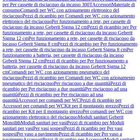
per Per cassette di risciacquo da incasso 300T
Accessori
Materiale di
consumo
Comandi per WC con azionamento elettronico del
risciacquo
Pezzi di ricambio per Comandi per WC con azionamento
elettronico del risciacquo
Per funzionamento a rete, per cassette di
risciacquo da incasso Geberit Sigma 12 cm
Pezzi di ricambio per Per
funzionamento a rete, per cassette di risciacquo da incasso Geberit
Sigma 12 cm
Per funzionamento a rete, per cassette di risciacquo da
incasso Geberit Sigma 8 cm
Pezzi di ricambio per Per funzionamento
a rete, per cassette di risciacquo da incasso Geberit Sigma 8 cm
Per
funzionamento a batteria, per cassette di risciacquo da incasso
Geberit Sigma 12 cm
Pezzi di ricambio per Per funzionamento a
batteria, per cassette di risciacquo da incasso Geberit Sigma 12
cm
Comandi per WC con azionamento pneumatico del
risciacquo
Pezzi di ricambio per Comandi per WC con azionamento
pneumatico del risciacquo
Per risciacquo a due quantità
Pezzi di
ricambio per Per risciacquo a due quantità
Per risciacquo ad una
quantità
Pezzi di ricambio per Per risciacquo ad una
quantità
Accessori per comandi per WC
Pezzi di ricambio per
Accessori per comandi per WC
Kit per il montaggio grezzo
Pezzi di
ricambio per Kit per il montaggio grezzo
Per comandi per WC con
azionamento elettronico del risciacquo
Moduli sanitari Geberit
Monolith
Moduli sanitari per vasi
Pezzi di ricambio per Moduli
sanitari per vasi
Per vasi sospesi
Pezzi di ricambio per Per vasi
sospesi
Per vaso a pavimento
Pezzi di ricambio per Per vaso a
pavimento
Accessori
Pezzi di ricambio per Accessori
Moduli sanitari