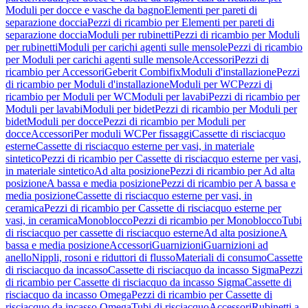
Moduli per docce e vasche da bagno
Elementi per pareti di
separazione doccia
Pezzi di ricambio per Elementi per pareti di
separazione doccia
Moduli per rubinetti
Pezzi di ricambio per Moduli
per rubinetti
Moduli per carichi agenti sulle mensole
Pezzi di ricambio
per Moduli per carichi agenti sulle mensole
Accessori
Pezzi di
ricambio per Accessori
Geberit Combifix
Moduli d'installazione
Pezzi
di ricambio per Moduli d'installazione
Moduli per WC
Pezzi di
ricambio per Moduli per WC
Moduli per lavabi
Pezzi di ricambio per
Moduli per lavabi
Moduli per bidet
Pezzi di ricambio per Moduli per
bidet
Moduli per docce
Pezzi di ricambio per Moduli per
docce
Accessori
Per moduli WC
Per fissaggi
Cassette di risciacquo
esterne
Cassette di risciacquo esterne per vasi, in materiale
sintetico
Pezzi di ricambio per Cassette di risciacquo esterne per vasi,
in materiale sintetico
Ad alta posizione
Pezzi di ricambio per Ad alta
posizione
A bassa e media posizione
Pezzi di ricambio per A bassa e
media posizione
Cassette di risciacquo esterne per vasi, in
ceramica
Pezzi di ricambio per Cassette di risciacquo esterne per
vasi, in ceramica
Monoblocco
Pezzi di ricambio per Monoblocco
Tubi
di risciacquo per cassette di risciacquo esterne
Ad alta posizione
A
bassa e media posizione
Accessori
Guarnizioni
Guarnizioni ad
anello
Nippli, rosoni e riduttori di flusso
Materiali di consumo
Cassette
di risciacquo da incasso
Cassette di risciacquo da incasso Sigma
Pezzi
di ricambio per Cassette di risciacquo da incasso Sigma
Cassette di
risciacquo da incasso Omega
Pezzi di ricambio per Cassette di
risciacquo da incasso Omega
Tubi di risciacquo
Accessori
Rubinetti a