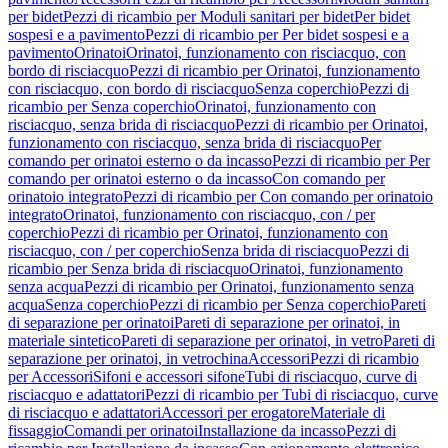
per bidet
Pezzi di ricambio per Moduli sanitari per bidet
Per bidet
sospesi e a pavimento
Pezzi di ricambio per Per bidet sospesi e a
pavimento
Orinatoi
Orinatoi, funzionamento con risciacquo, con
bordo di risciacquo
Pezzi di ricambio per Orinatoi, funzionamento
con risciacquo, con bordo di risciacquo
Senza coperchio
Pezzi di
ricambio per Senza coperchio
Orinatoi, funzionamento con
risciacquo, senza brida di risciacquo
Pezzi di ricambio per Orinatoi,
funzionamento con risciacquo, senza brida di risciacquo
Per
comando per orinatoi esterno o da incasso
Pezzi di ricambio per Per
comando per orinatoi esterno o da incasso
Con comando per
orinatoio integrato
Pezzi di ricambio per Con comando per orinatoio
integrato
Orinatoi, funzionamento con risciacquo, con / per
coperchio
Pezzi di ricambio per Orinatoi, funzionamento con
risciacquo, con / per coperchio
Senza brida di risciacquo
Pezzi di
ricambio per Senza brida di risciacquo
Orinatoi, funzionamento
senza acqua
Pezzi di ricambio per Orinatoi, funzionamento senza
acqua
Senza coperchio
Pezzi di ricambio per Senza coperchio
Pareti
di separazione per orinatoi
Pareti di separazione per orinatoi, in
materiale sintetico
Pareti di separazione per orinatoi, in vetro
Pareti di
separazione per orinatoi, in vetrochina
Accessori
Pezzi di ricambio
per Accessori
Sifoni e accessori sifone
Tubi di risciacquo, curve di
risciacquo e adattatori
Pezzi di ricambio per Tubi di risciacquo, curve
di risciacquo e adattatori
Accessori per erogatore
Materiale di
fissaggio
Comandi per orinatoi
Installazione da incasso
Pezzi di