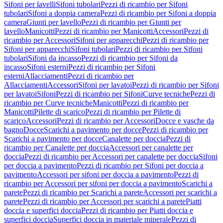
Sifoni per lavelli
Sifoni tubolari
Pezzi di ricambio per Sifoni
tubolari
Sifoni a doppia camera
Pezzi di ricambio per Sifoni a doppia
camera
Giunti per lavello
Pezzi di ricambio per Giunti per
lavello
Manicotti
Pezzi di ricambio per Manicotti
Accessori
Pezzi di
ricambio per Accessori
Sifoni per apparecchi
Pezzi di ricambio per
Sifoni per apparecchi
Sifoni tubolari
Pezzi di ricambio per Sifoni
tubolari
Sifoni da incasso
Pezzi di ricambio per Sifoni da
incasso
Sifoni esterni
Pezzi di ricambio per Sifoni
esterni
Allacciamenti
Pezzi di ricambio per
Allacciamenti
Accessori
Sifoni per lavatoi
Pezzi di ricambio per Sifoni
per lavatoi
Sifoni
Pezzi di ricambio per Sifoni
Curve tecniche
Pezzi di
ricambio per Curve tecniche
Manicotti
Pezzi di ricambio per
Manicotti
Pilette di scarico
Pezzi di ricambio per Pilette di
scarico
Accessori
Pezzi di ricambio per Accessori
Docce e vasche da
bagno
Docce
Scarichi a pavimento per docce
Pezzi di ricambio per
Scarichi a pavimento per docce
Canalette per doccia
Pezzi di
ricambio per Canalette per doccia
Accessori per canalette per
doccia
Pezzi di ricambio per Accessori per canalette per doccia
Sifoni
per doccia a pavimento
Pezzi di ricambio per Sifoni per doccia a
pavimento
Accessori per sifoni per doccia a pavimento
Pezzi di
ricambio per Accessori per sifoni per doccia a pavimento
Scarichi a
parete
Pezzi di ricambio per Scarichi a parete
Accessori per scarichi a
parete
Pezzi di ricambio per Accessori per scarichi a parete
Piatti
doccia e superfici doccia
Pezzi di ricambio per Piatti doccia e
superfici doccia
Superfici doccia in materiale minerale
Pezzi di