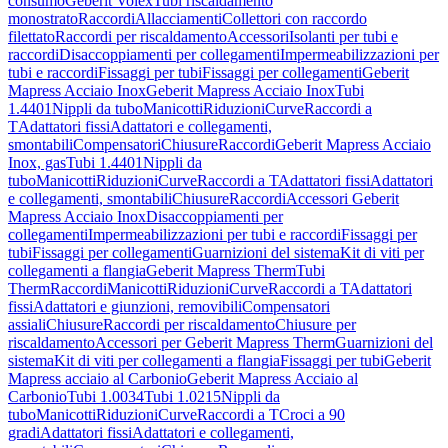
consumo
Geberit Volex
Tubi riscaldamento
monostrato
Raccordi
Allacciamenti
Collettori con raccordo
filettato
Raccordi per riscaldamento
Accessori
Isolanti per tubi e
raccordi
Disaccoppiamenti per collegamenti
Impermeabilizzazioni per
tubi e raccordi
Fissaggi per tubi
Fissaggi per collegamenti
Geberit
Mapress Acciaio Inox
Geberit Mapress Acciaio Inox
Tubi
1.4401
Nippli da tubo
Manicotti
Riduzioni
Curve
Raccordi a
T
Adattatori fissi
Adattatori e collegamenti,
smontabili
Compensatori
Chiusure
Raccordi
Geberit Mapress Acciaio
Inox, gas
Tubi 1.4401
Nippli da
tubo
Manicotti
Riduzioni
Curve
Raccordi a T
Adattatori fissi
Adattatori
e collegamenti, smontabili
Chiusure
Raccordi
Accessori Geberit
Mapress Acciaio Inox
Disaccoppiamenti per
collegamenti
Impermeabilizzazioni per tubi e raccordi
Fissaggi per
tubi
Fissaggi per collegamenti
Guarnizioni del sistema
Kit di viti per
collegamenti a flangia
Geberit Mapress Therm
Tubi
Therm
Raccordi
Manicotti
Riduzioni
Curve
Raccordi a T
Adattatori
fissi
Adattatori e giunzioni, removibili
Compensatori
assiali
Chiusure
Raccordi per riscaldamento
Chiusure per
riscaldamento
Accessori per Geberit Mapress Therm
Guarnizioni del
sistema
Kit di viti per collegamenti a flangia
Fissaggi per tubi
Geberit
Mapress acciaio al Carbonio
Geberit Mapress Acciaio al
Carbonio
Tubi 1.0034
Tubi 1.0215
Nippli da
tubo
Manicotti
Riduzioni
Curve
Raccordi a T
Croci a 90
gradi
Adattatori fissi
Adattatori e collegamenti,