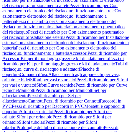
ricambio per Installazione da incasso
Con azionamento elettronico
del risciacquo, funzionamento a rete
Pezzi di ricambio per Con
azionamento elettronico del risciacquo, funzionamento a rete
Con
azionamento elettronico del risciacquo, funzionamento a
batteria
Pezzi di ricambio per Con azionamento elettronico del
risciacquo, funzionamento a batteria
Con azionamento pneumatico
del risciacquo
Pezzi di ricambio per Con azionamento pneumatico
del risciacquo
Installazione esterna
Pezzi di ricambio per Installazione
esterna
Con azionamento elettronico del risciacquo, funzionamento a
batteria
Pezzi di ricambio per Con azionamento elettronico del
risciacquo, funzionamento a batteria
Accessori
Pezzi di ricambio per
Accessori
Kit per il montaggio grezzo e kit di adattamento
Pezzi di
ricambio per Kit per il montaggio grezzo e kit di adattamento
Tubi di
risciacquo, curve di risciacquo e adattatori
Placche di
copertura
Comandi d’uso
Allacciamenti agli apparecchi per vasi,
orinatoi e bidet
Sifoni per vasi e vuotatoi
Pezzi di ricambio per Sifoni
per vasi e vuotatoi
Sifoni
Curve tecniche
Pezzi di ricambio per Curve
tecniche
Manicotti
Pezzi di ricambio per Manicotti
Set per
allacciamento
Pezzi di ricambio per Set per
allacciamento
Cannotti
Pezzi di ricambio per Cannotti
Raccordi in
PVC
Pezzi di ricambio per Raccordi in PVC
Morsetti e cappucci di
copertura
Sifoni per orinatoi
Pezzi di ricambio per Sifoni per
orinatoi
Sifoni per orinatoio
Pezzi di ricambio per Sifoni per
orinatoio
Sifoni tubolari
Pezzi di ricambio per Sifoni
tubolari
Prolunghe del tubo di risciacquo e del cannotto
Pezzi di