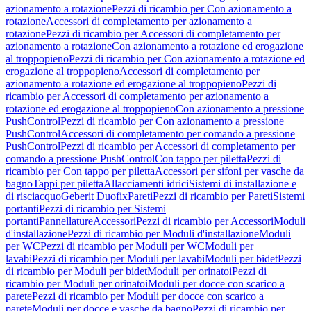
azionamento a rotazione
Pezzi di ricambio per Con azionamento a
rotazione
Accessori di completamento per azionamento a
rotazione
Pezzi di ricambio per Accessori di completamento per
azionamento a rotazione
Con azionamento a rotazione ed erogazione
al troppopieno
Pezzi di ricambio per Con azionamento a rotazione ed
erogazione al troppopieno
Accessori di completamento per
azionamento a rotazione ed erogazione al troppopieno
Pezzi di
ricambio per Accessori di completamento per azionamento a
rotazione ed erogazione al troppopieno
Con azionamento a pressione
PushControl
Pezzi di ricambio per Con azionamento a pressione
PushControl
Accessori di completamento per comando a pressione
PushControl
Pezzi di ricambio per Accessori di completamento per
comando a pressione PushControl
Con tappo per piletta
Pezzi di
ricambio per Con tappo per piletta
Accessori per sifoni per vasche da
bagno
Tappi per piletta
Allacciamenti idrici
Sistemi di installazione e
di risciacquo
Geberit Duofix
Pareti
Pezzi di ricambio per Pareti
Sistemi
portanti
Pezzi di ricambio per Sistemi
portanti
Pannellature
Accessori
Pezzi di ricambio per Accessori
Moduli
d'installazione
Pezzi di ricambio per Moduli d'installazione
Moduli
per WC
Pezzi di ricambio per Moduli per WC
Moduli per
lavabi
Pezzi di ricambio per Moduli per lavabi
Moduli per bidet
Pezzi
di ricambio per Moduli per bidet
Moduli per orinatoi
Pezzi di
ricambio per Moduli per orinatoi
Moduli per docce con scarico a
parete
Pezzi di ricambio per Moduli per docce con scarico a
parete
Moduli per docce e vasche da bagno
Pezzi di ricambio per