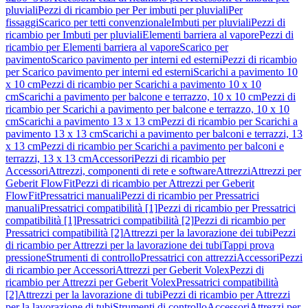
pluviali
Pezzi di ricambio per Per imbuti per pluviali
Per
fissaggi
Scarico per tetti convenzionale
Imbuti per pluviali
Pezzi di
ricambio per Imbuti per pluviali
Elementi barriera al vapore
Pezzi di
ricambio per Elementi barriera al vapore
Scarico per
pavimento
Scarico pavimento per interni ed esterni
Pezzi di ricambio
per Scarico pavimento per interni ed esterni
Scarichi a pavimento 10
x 10 cm
Pezzi di ricambio per Scarichi a pavimento 10 x 10
cm
Scarichi a pavimento per balcone e terrazzo, 10 x 10 cm
Pezzi di
ricambio per Scarichi a pavimento per balcone e terrazzo, 10 x 10
cm
Scarichi a pavimento 13 x 13 cm
Pezzi di ricambio per Scarichi a
pavimento 13 x 13 cm
Scarichi a pavimento per balconi e terrazzi, 13
x 13 cm
Pezzi di ricambio per Scarichi a pavimento per balconi e
terrazzi, 13 x 13 cm
Accessori
Pezzi di ricambio per
Accessori
Attrezzi, componenti di rete e software
Attrezzi
Attrezzi per
Geberit FlowFit
Pezzi di ricambio per Attrezzi per Geberit
FlowFit
Pressatrici manuali
Pezzi di ricambio per Pressatrici
manuali
Pressatrici compatibilità [1]
Pezzi di ricambio per Pressatrici
compatibilità [1]
Pressatrici compatibilità [2]
Pezzi di ricambio per
Pressatrici compatibilità [2]
Attrezzi per la lavorazione dei tubi
Pezzi
di ricambio per Attrezzi per la lavorazione dei tubi
Tappi prova
pressione
Strumenti di controllo
Pressatrici con attrezzi
Accessori
Pezzi
di ricambio per Accessori
Attrezzi per Geberit Volex
Pezzi di
ricambio per Attrezzi per Geberit Volex
Pressatrici compatibilità
[2]
Attrezzi per la lavorazione di tubi
Pezzi di ricambio per Attrezzi
per la lavorazione di tubi
Strumenti di controllo
Accessori
Attrezzi per