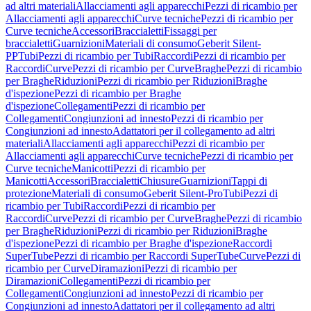
ad altri materiali
Allacciamenti agli apparecchi
Pezzi di ricambio per
Allacciamenti agli apparecchi
Curve tecniche
Pezzi di ricambio per
Curve tecniche
Accessori
Braccialetti
Fissaggi per
braccialetti
Guarnizioni
Materiali di consumo
Geberit Silent-
PP
Tubi
Pezzi di ricambio per Tubi
Raccordi
Pezzi di ricambio per
Raccordi
Curve
Pezzi di ricambio per Curve
Braghe
Pezzi di ricambio
per Braghe
Riduzioni
Pezzi di ricambio per Riduzioni
Braghe
d'ispezione
Pezzi di ricambio per Braghe
d'ispezione
Collegamenti
Pezzi di ricambio per
Collegamenti
Congiunzioni ad innesto
Pezzi di ricambio per
Congiunzioni ad innesto
Adattatori per il collegamento ad altri
materiali
Allacciamenti agli apparecchi
Pezzi di ricambio per
Allacciamenti agli apparecchi
Curve tecniche
Pezzi di ricambio per
Curve tecniche
Manicotti
Pezzi di ricambio per
Manicotti
Accessori
Braccialetti
Chiusure
Guarnizioni
Tappi di
protezione
Materiali di consumo
Geberit Silent-Pro
Tubi
Pezzi di
ricambio per Tubi
Raccordi
Pezzi di ricambio per
Raccordi
Curve
Pezzi di ricambio per Curve
Braghe
Pezzi di ricambio
per Braghe
Riduzioni
Pezzi di ricambio per Riduzioni
Braghe
d'ispezione
Pezzi di ricambio per Braghe d'ispezione
Raccordi
SuperTube
Pezzi di ricambio per Raccordi SuperTube
Curve
Pezzi di
ricambio per Curve
Diramazioni
Pezzi di ricambio per
Diramazioni
Collegamenti
Pezzi di ricambio per
Collegamenti
Congiunzioni ad innesto
Pezzi di ricambio per
Congiunzioni ad innesto
Adattatori per il collegamento ad altri