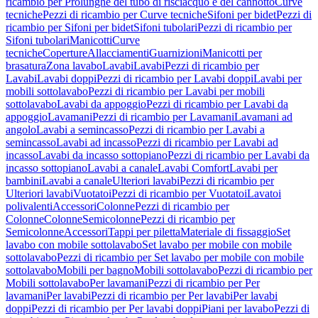
ricambio per Prolunghe del tubo di risciacquo e del cannotto
Curve
tecniche
Pezzi di ricambio per Curve tecniche
Sifoni per bidet
Pezzi di
ricambio per Sifoni per bidet
Sifoni tubolari
Pezzi di ricambio per
Sifoni tubolari
Manicotti
Curve
tecniche
Coperture
Allacciamenti
Guarnizioni
Manicotti per
brasatura
Zona lavabo
Lavabi
Lavabi
Pezzi di ricambio per
Lavabi
Lavabi doppi
Pezzi di ricambio per Lavabi doppi
Lavabi per
mobili sottolavabo
Pezzi di ricambio per Lavabi per mobili
sottolavabo
Lavabi da appoggio
Pezzi di ricambio per Lavabi da
appoggio
Lavamani
Pezzi di ricambio per Lavamani
Lavamani ad
angolo
Lavabi a semincasso
Pezzi di ricambio per Lavabi a
semincasso
Lavabi ad incasso
Pezzi di ricambio per Lavabi ad
incasso
Lavabi da incasso sottopiano
Pezzi di ricambio per Lavabi da
incasso sottopiano
Lavabi a canale
Lavabi Comfort
Lavabi per
bambini
Lavabi a canale
Ulteriori lavabi
Pezzi di ricambio per
Ulteriori lavabi
Vuotatoi
Pezzi di ricambio per Vuotatoi
Lavatoi
polivalenti
Accessori
Colonne
Pezzi di ricambio per
Colonne
Colonne
Semicolonne
Pezzi di ricambio per
Semicolonne
Accessori
Tappi per piletta
Materiale di fissaggio
Set
lavabo con mobile sottolavabo
Set lavabo per mobile con mobile
sottolavabo
Pezzi di ricambio per Set lavabo per mobile con mobile
sottolavabo
Mobili per bagno
Mobili sottolavabo
Pezzi di ricambio per
Mobili sottolavabo
Per lavamani
Pezzi di ricambio per Per
lavamani
Per lavabi
Pezzi di ricambio per Per lavabi
Per lavabi
doppi
Pezzi di ricambio per Per lavabi doppi
Piani per lavabo
Pezzi di