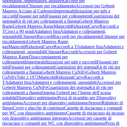
smontabili
Compensatori
Chiusure
Raccordi per
riscaldamento
Chiusure per riscaldamento
Accessori per Geberit
Mapress Acciaio al Carbonio
Impermeabilizzazioni per tubi e
raccordi
Fissaggi per tubi
Fissaggi per collegamenti
Guarnizioni del
sistema
Kit di viti per collegamenti a flangia
Geberit Mapress
Rame
Geberit Mapress Rame
Manicotti
Riduzioni
Curve
Raccordi a
T
Croci a 90 gradi
Adattatori fissi
Adattatori e collegamenti,
smontabili
Chiusure
Raccordi
Raccordi per riscaldamento
Chiusure per
riscaldamento
Geberit Mapress Rame,
gas
Manicotti
Riduzioni
Curve
Raccordi a T
Adattatori fissi
Adattatori e
collegamenti, smontabili
Chiusure
Raccordi
Accessori per Geberit
Mapress Rame
Disaccoppiamenti per
collegamenti
Impermeabilizzazioni per tubi e raccordi
Fissaggi per
tubi
Fissaggi per collegamenti
Guarnizioni del sistema
Kit di viti per
collegamenti a flangia
Geberit Mapress CuNiFe
Geberit Mapress
CuNiFe
Tubi 2.1972
Manicotti
Riduzioni
Curve
Raccordi a
T
Adattatori fissi
Adattatori e collegamenti, smontabili
Accessori per
Geberit Mapress CuNiFe
Guarnizioni del sistema
Kit di viti per
collegamenti a flangia
Sistema Geberit per l’Igiene dell’acqua
potabile
Dispositivi antiristagno
Pezzi di ricambio per Dispositivi
antiristagno
Accessori per dispositivi antiristagno
Sensori
Riduttore di
flusso
Cover e placche di copertura
Cassette di risciacquo e comandi
per WC con dispositivo antiristagno
Cassette di risciacquo da incasso
con dispositivo antiristagno integrato
Accessori per cassette di
risciacquo e comandi per WC con dispositivo antiristagno
Pezzi di