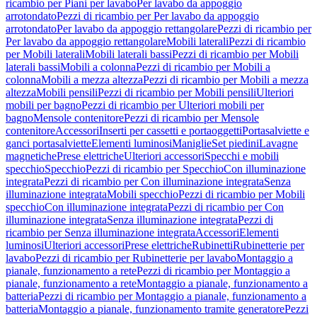
ricambio per Piani per lavabo
Per lavabo da appoggio
arrotondato
Pezzi di ricambio per Per lavabo da appoggio
arrotondato
Per lavabo da appoggio rettangolare
Pezzi di ricambio per
Per lavabo da appoggio rettangolare
Mobili laterali
Pezzi di ricambio
per Mobili laterali
Mobili laterali bassi
Pezzi di ricambio per Mobili
laterali bassi
Mobili a colonna
Pezzi di ricambio per Mobili a
colonna
Mobili a mezza altezza
Pezzi di ricambio per Mobili a mezza
altezza
Mobili pensili
Pezzi di ricambio per Mobili pensili
Ulteriori
mobili per bagno
Pezzi di ricambio per Ulteriori mobili per
bagno
Mensole contenitore
Pezzi di ricambio per Mensole
contenitore
Accessori
Inserti per cassetti e portaoggetti
Portasalviette e
ganci portasalviette
Elementi luminosi
Maniglie
Set piedini
Lavagne
magnetiche
Prese elettriche
Ulteriori accessori
Specchi e mobili
specchio
Specchio
Pezzi di ricambio per Specchio
Con illuminazione
integrata
Pezzi di ricambio per Con illuminazione integrata
Senza
illuminazione integrata
Mobili specchio
Pezzi di ricambio per Mobili
specchio
Con illuminazione integrata
Pezzi di ricambio per Con
illuminazione integrata
Senza illuminazione integrata
Pezzi di
ricambio per Senza illuminazione integrata
Accessori
Elementi
luminosi
Ulteriori accessori
Prese elettriche
Rubinetti
Rubinetterie per
lavabo
Pezzi di ricambio per Rubinetterie per lavabo
Montaggio a
pianale, funzionamento a rete
Pezzi di ricambio per Montaggio a
pianale, funzionamento a rete
Montaggio a pianale, funzionamento a
batteria
Pezzi di ricambio per Montaggio a pianale, funzionamento a
batteria
Montaggio a pianale, funzionamento tramite generatore
Pezzi