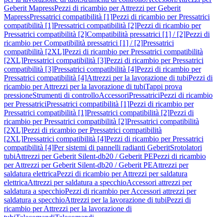
Geberit Mapress
Pezzi di ricambio per Attrezzi per Geberit
Mapress
Pressatrici compatibilità [1]
Pezzi di ricambio per Pressatrici
compatibilità [1]
Pressatrici compatibilità [2]
Pezzi di ricambio per
Pressatrici compatibilità [2]
Compatibilità pressatrici [1] / [2]
Pezzi di
ricambio per Compatibilità pressatrici [1] / [2]
Pressatrici
compatibilità [2XL]
Pezzi di ricambio per Pressatrici compatibilità
[2XL]
Pressatrici compatibilità [3]
Pezzi di ricambio per Pressatrici
compatibilità [3]
Pressatrici compatibilità [4]
Pezzi di ricambio per
Pressatrici compatibilità [4]
Attrezzi per la lavorazione di tubi
Pezzi di
ricambio per Attrezzi per la lavorazione di tubi
Tappi prova
pressione
Strumenti di controllo
Accessori
Pressatrici
Pezzi di ricambio
per Pressatrici
Pressatrici compatibilità [1]
Pezzi di ricambio per
Pressatrici compatibilità [1]
Pressatrici compatibilità [2]
Pezzi di
ricambio per Pressatrici compatibilità [2]
Pressatrici compatibilità
[2XL]
Pezzi di ricambio per Pressatrici compatibilità
[2XL]
Pressatrici compatibilità [4]
Pezzi di ricambio per Pressatrici
compatibilità [4]
Per sistemi di pannelli radianti Geberit
Srotolatori
tubi
Attrezzi per Geberit Silent-db20 / Geberit PE
Pezzi di ricambio
per Attrezzi per Geberit Silent-db20 / Geberit PE
Attrezzi per
saldatura elettrica
Pezzi di ricambio per Attrezzi per saldatura
elettrica
Attrezzi per saldatura a specchio
Accessori attrezzi per
saldatura a specchio
Pezzi di ricambio per Accessori attrezzi per
saldatura a specchio
Attrezzi per la lavorazione di tubi
Pezzi di
ricambio per Attrezzi per la lavorazione di