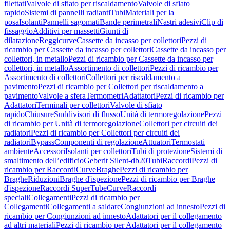
filettati
Valvole di sfiato per riscaldamento
Valvole di sfiato
rapido
Sistemi di pannelli radianti
Tubi
Materiali per la
posa
Isolanti
Pannelli sagomati
Bande perimetrali
Nastri adesivi
Clip di
fissaggio
Additivi per massetti
Giunti di
dilatazione
Reggicurve
Cassette da incasso per collettori
Pezzi di
ricambio per Cassette da incasso per collettori
Cassette da incasso per
collettori, in metallo
Pezzi di ricambio per Cassette da incasso per
collettori, in metallo
Assortimento di collettori
Pezzi di ricambio per
Assortimento di collettori
Collettori per riscaldamento a
pavimento
Pezzi di ricambio per Collettori per riscaldamento a
pavimento
Valvole a sfera
Termometri
Adattatori
Pezzi di ricambio per
Adattatori
Terminali per collettori
Valvole di sfiato
rapido
Chiusure
Suddivisori di flusso
Unità di termoregolazione
Pezzi
di ricambio per Unità di termoregolazione
Collettori per circuiti dei
radiatori
Pezzi di ricambio per Collettori per circuiti dei
radiatori
Bypass
Componenti di regolazione
Attuatori
Termostati
ambiente
Accessori
Isolanti per collettori
Tubi di protezione
Sistemi di
smaltimento dell’edificio
Geberit Silent-db20
Tubi
Raccordi
Pezzi di
ricambio per Raccordi
Curve
Braghe
Pezzi di ricambio per
Braghe
Riduzioni
Braghe d'ispezione
Pezzi di ricambio per Braghe
d'ispezione
Raccordi SuperTube
Curve
Raccordi
speciali
Collegamenti
Pezzi di ricambio per
Collegamenti
Collegamenti a saldare
Congiunzioni ad innesto
Pezzi di
ricambio per Congiunzioni ad innesto
Adattatori per il collegamento
ad altri materiali
Pezzi di ricambio per Adattatori per il collegamento