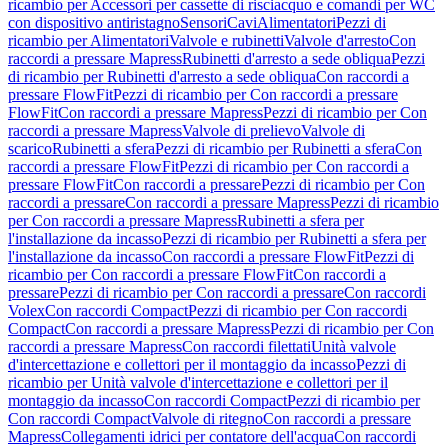
ricambio per Accessori per cassette di risciacquo e comandi per WC
con dispositivo antiristagno
Sensori
Cavi
Alimentatori
Pezzi di
ricambio per Alimentatori
Valvole e rubinetti
Valvole d'arresto
Con
raccordi a pressare Mapress
Rubinetti d'arresto a sede obliqua
Pezzi
di ricambio per Rubinetti d'arresto a sede obliqua
Con raccordi a
pressare FlowFit
Pezzi di ricambio per Con raccordi a pressare
FlowFit
Con raccordi a pressare Mapress
Pezzi di ricambio per Con
raccordi a pressare Mapress
Valvole di prelievo
Valvole di
scarico
Rubinetti a sfera
Pezzi di ricambio per Rubinetti a sfera
Con
raccordi a pressare FlowFit
Pezzi di ricambio per Con raccordi a
pressare FlowFit
Con raccordi a pressare
Pezzi di ricambio per Con
raccordi a pressare
Con raccordi a pressare Mapress
Pezzi di ricambio
per Con raccordi a pressare Mapress
Rubinetti a sfera per
l'installazione da incasso
Pezzi di ricambio per Rubinetti a sfera per
l'installazione da incasso
Con raccordi a pressare FlowFit
Pezzi di
ricambio per Con raccordi a pressare FlowFit
Con raccordi a
pressare
Pezzi di ricambio per Con raccordi a pressare
Con raccordi
Volex
Con raccordi Compact
Pezzi di ricambio per Con raccordi
Compact
Con raccordi a pressare Mapress
Pezzi di ricambio per Con
raccordi a pressare Mapress
Con raccordi filettati
Unità valvole
d'intercettazione e collettori per il montaggio da incasso
Pezzi di
ricambio per Unità valvole d'intercettazione e collettori per il
montaggio da incasso
Con raccordi Compact
Pezzi di ricambio per
Con raccordi Compact
Valvole di ritegno
Con raccordi a pressare
Mapress
Collegamenti idrici per contatore dell'acqua
Con raccordi