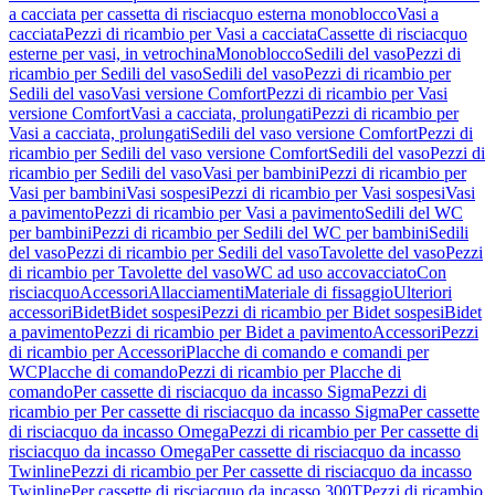
a cacciata per cassetta di risciacquo esterna monoblocco
Vasi a
cacciata
Pezzi di ricambio per Vasi a cacciata
Cassette di risciacquo
esterne per vasi, in vetrochina
Monoblocco
Sedili del vaso
Pezzi di
ricambio per Sedili del vaso
Sedili del vaso
Pezzi di ricambio per
Sedili del vaso
Vasi versione Comfort
Pezzi di ricambio per Vasi
versione Comfort
Vasi a cacciata, prolungati
Pezzi di ricambio per
Vasi a cacciata, prolungati
Sedili del vaso versione Comfort
Pezzi di
ricambio per Sedili del vaso versione Comfort
Sedili del vaso
Pezzi di
ricambio per Sedili del vaso
Vasi per bambini
Pezzi di ricambio per
Vasi per bambini
Vasi sospesi
Pezzi di ricambio per Vasi sospesi
Vasi
a pavimento
Pezzi di ricambio per Vasi a pavimento
Sedili del WC
per bambini
Pezzi di ricambio per Sedili del WC per bambini
Sedili
del vaso
Pezzi di ricambio per Sedili del vaso
Tavolette del vaso
Pezzi
di ricambio per Tavolette del vaso
WC ad uso accovacciato
Con
risciacquo
Accessori
Allacciamenti
Materiale di fissaggio
Ulteriori
accessori
Bidet
Bidet sospesi
Pezzi di ricambio per Bidet sospesi
Bidet
a pavimento
Pezzi di ricambio per Bidet a pavimento
Accessori
Pezzi
di ricambio per Accessori
Placche di comando e comandi per
WC
Placche di comando
Pezzi di ricambio per Placche di
comando
Per cassette di risciacquo da incasso Sigma
Pezzi di
ricambio per Per cassette di risciacquo da incasso Sigma
Per cassette
di risciacquo da incasso Omega
Pezzi di ricambio per Per cassette di
risciacquo da incasso Omega
Per cassette di risciacquo da incasso
Twinline
Pezzi di ricambio per Per cassette di risciacquo da incasso
Twinline
Per cassette di risciacquo da incasso 300T
Pezzi di ricambio