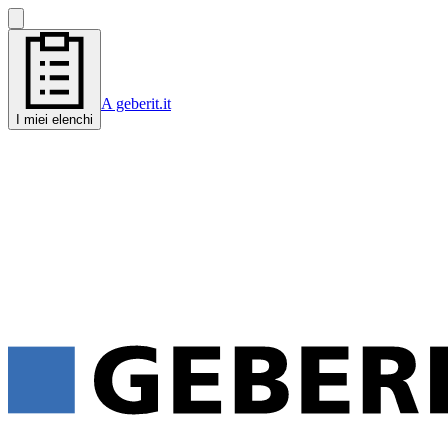
A geberit.it
I miei elenchi