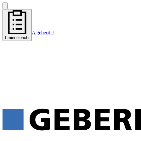
A geberit.it
I miei elenchi