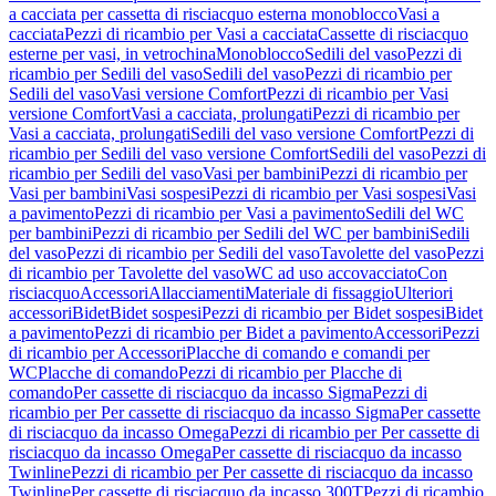
a cacciata per cassetta di risciacquo esterna monoblocco
Vasi a
cacciata
Pezzi di ricambio per Vasi a cacciata
Cassette di risciacquo
esterne per vasi, in vetrochina
Monoblocco
Sedili del vaso
Pezzi di
ricambio per Sedili del vaso
Sedili del vaso
Pezzi di ricambio per
Sedili del vaso
Vasi versione Comfort
Pezzi di ricambio per Vasi
versione Comfort
Vasi a cacciata, prolungati
Pezzi di ricambio per
Vasi a cacciata, prolungati
Sedili del vaso versione Comfort
Pezzi di
ricambio per Sedili del vaso versione Comfort
Sedili del vaso
Pezzi di
ricambio per Sedili del vaso
Vasi per bambini
Pezzi di ricambio per
Vasi per bambini
Vasi sospesi
Pezzi di ricambio per Vasi sospesi
Vasi
a pavimento
Pezzi di ricambio per Vasi a pavimento
Sedili del WC
per bambini
Pezzi di ricambio per Sedili del WC per bambini
Sedili
del vaso
Pezzi di ricambio per Sedili del vaso
Tavolette del vaso
Pezzi
di ricambio per Tavolette del vaso
WC ad uso accovacciato
Con
risciacquo
Accessori
Allacciamenti
Materiale di fissaggio
Ulteriori
accessori
Bidet
Bidet sospesi
Pezzi di ricambio per Bidet sospesi
Bidet
a pavimento
Pezzi di ricambio per Bidet a pavimento
Accessori
Pezzi
di ricambio per Accessori
Placche di comando e comandi per
WC
Placche di comando
Pezzi di ricambio per Placche di
comando
Per cassette di risciacquo da incasso Sigma
Pezzi di
ricambio per Per cassette di risciacquo da incasso Sigma
Per cassette
di risciacquo da incasso Omega
Pezzi di ricambio per Per cassette di
risciacquo da incasso Omega
Per cassette di risciacquo da incasso
Twinline
Pezzi di ricambio per Per cassette di risciacquo da incasso
Twinline
Per cassette di risciacquo da incasso 300T
Pezzi di ricambio