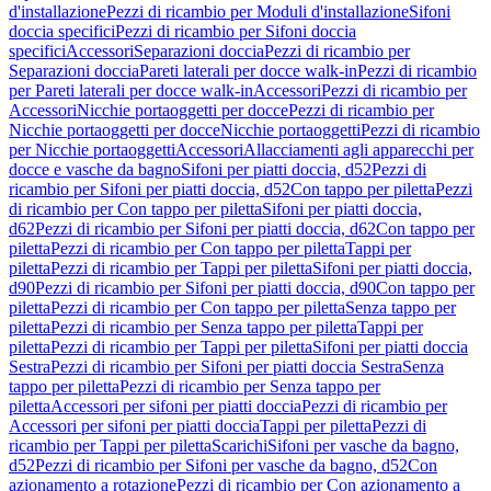
d'installazione
Pezzi di ricambio per Moduli d'installazione
Sifoni
doccia specifici
Pezzi di ricambio per Sifoni doccia
specifici
Accessori
Separazioni doccia
Pezzi di ricambio per
Separazioni doccia
Pareti laterali per docce walk-in
Pezzi di ricambio
per Pareti laterali per docce walk-in
Accessori
Pezzi di ricambio per
Accessori
Nicchie portaoggetti per docce
Pezzi di ricambio per
Nicchie portaoggetti per docce
Nicchie portaoggetti
Pezzi di ricambio
per Nicchie portaoggetti
Accessori
Allacciamenti agli apparecchi per
docce e vasche da bagno
Sifoni per piatti doccia, d52
Pezzi di
ricambio per Sifoni per piatti doccia, d52
Con tappo per piletta
Pezzi
di ricambio per Con tappo per piletta
Sifoni per piatti doccia,
d62
Pezzi di ricambio per Sifoni per piatti doccia, d62
Con tappo per
piletta
Pezzi di ricambio per Con tappo per piletta
Tappi per
piletta
Pezzi di ricambio per Tappi per piletta
Sifoni per piatti doccia,
d90
Pezzi di ricambio per Sifoni per piatti doccia, d90
Con tappo per
piletta
Pezzi di ricambio per Con tappo per piletta
Senza tappo per
piletta
Pezzi di ricambio per Senza tappo per piletta
Tappi per
piletta
Pezzi di ricambio per Tappi per piletta
Sifoni per piatti doccia
Sestra
Pezzi di ricambio per Sifoni per piatti doccia Sestra
Senza
tappo per piletta
Pezzi di ricambio per Senza tappo per
piletta
Accessori per sifoni per piatti doccia
Pezzi di ricambio per
Accessori per sifoni per piatti doccia
Tappi per piletta
Pezzi di
ricambio per Tappi per piletta
Scarichi
Sifoni per vasche da bagno,
d52
Pezzi di ricambio per Sifoni per vasche da bagno, d52
Con
azionamento a rotazione
Pezzi di ricambio per Con azionamento a