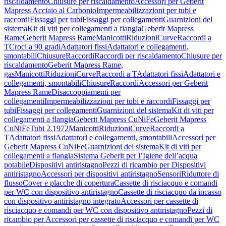
riscaldamento
Chiusure per riscaldamento
Accessori per Geberit
Mapress Acciaio al Carbonio
Impermeabilizzazioni per tubi e
raccordi
Fissaggi per tubi
Fissaggi per collegamenti
Guarnizioni del
sistema
Kit di viti per collegamenti a flangia
Geberit Mapress
Rame
Geberit Mapress Rame
Manicotti
Riduzioni
Curve
Raccordi a
T
Croci a 90 gradi
Adattatori fissi
Adattatori e collegamenti,
smontabili
Chiusure
Raccordi
Raccordi per riscaldamento
Chiusure per
riscaldamento
Geberit Mapress Rame,
gas
Manicotti
Riduzioni
Curve
Raccordi a T
Adattatori fissi
Adattatori e
collegamenti, smontabili
Chiusure
Raccordi
Accessori per Geberit
Mapress Rame
Disaccoppiamenti per
collegamenti
Impermeabilizzazioni per tubi e raccordi
Fissaggi per
tubi
Fissaggi per collegamenti
Guarnizioni del sistema
Kit di viti per
collegamenti a flangia
Geberit Mapress CuNiFe
Geberit Mapress
CuNiFe
Tubi 2.1972
Manicotti
Riduzioni
Curve
Raccordi a
T
Adattatori fissi
Adattatori e collegamenti, smontabili
Accessori per
Geberit Mapress CuNiFe
Guarnizioni del sistema
Kit di viti per
collegamenti a flangia
Sistema Geberit per l’Igiene dell’acqua
potabile
Dispositivi antiristagno
Pezzi di ricambio per Dispositivi
antiristagno
Accessori per dispositivi antiristagno
Sensori
Riduttore di
flusso
Cover e placche di copertura
Cassette di risciacquo e comandi
per WC con dispositivo antiristagno
Cassette di risciacquo da incasso
con dispositivo antiristagno integrato
Accessori per cassette di
risciacquo e comandi per WC con dispositivo antiristagno
Pezzi di
ricambio per Accessori per cassette di risciacquo e comandi per WC