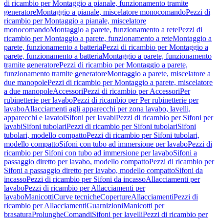
di ricambio per Montaggio a pianale, funzionamento tramite
generatore
Montaggio a pianale, miscelatore monocomando
Pezzi di
ricambio per Montaggio a pianale, miscelatore
monocomando
Montaggio a parete, funzionamento a rete
Pezzi di
ricambio per Montaggio a parete, funzionamento a rete
Montaggio a
parete, funzionamento a batteria
Pezzi di ricambio per Montaggio a
parete, funzionamento a batteria
Montaggio a parete, funzionamento
tramite generatore
Pezzi di ricambio per Montaggio a parete,
funzionamento tramite generatore
Montaggio a parete, miscelatore a
due manopole
Pezzi di ricambio per Montaggio a parete, miscelatore
a due manopole
Accessori
Pezzi di ricambio per Accessori
Per
rubinetterie per lavabo
Pezzi di ricambio per Per rubinetterie per
lavabo
Allacciamenti agli apparecchi per zona lavabo, lavelli,
apparecchi e lavatoi
Sifoni per lavabi
Pezzi di ricambio per Sifoni per
lavabi
Sifoni tubolari
Pezzi di ricambio per Sifoni tubolari
Sifoni
tubolari, modello compatto
Pezzi di ricambio per Sifoni tubolari,
modello compatto
Sifoni con tubo ad immersione per lavabo
Pezzi di
ricambio per Sifoni con tubo ad immersione per lavabo
Sifoni a
passaggio diretto per lavabo, modello compatto
Pezzi di ricambio per
Sifoni a passaggio diretto per lavabo, modello compatto
Sifoni da
incasso
Pezzi di ricambio per Sifoni da incasso
Allacciamenti per
lavabo
Pezzi di ricambio per Allacciamenti per
lavabo
Manicotti
Curve tecniche
Coperture
Allacciamenti
Pezzi di
ricambio per Allacciamenti
Guarnizioni
Manicotti per
brasatura
Prolunghe
Comandi
Sifoni per lavelli
Pezzi di ricambio per