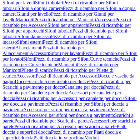
Sifoni per lavelli
Sifoni tubolari
Pezzi di ricambio per Sifoni
tubolari
Sifoni a doppia camera
Pezzi di ricambio per Sifoni a doppia
camera
Giunti per lavello
Pezzi di ricambio per Giunti per
lavello
Manicotti
Pezzi di ricambio per Manicotti
Accessori
Pezzi di
ricambio per Accessori
Sifoni per apparecchi
Pezzi di ricambio per
Sifoni per apparecchi
Sifoni tubolari
Pezzi di ricambio per Sifoni
tubolari
Sifoni da incasso
Pezzi di ricambio per Sifoni da
incasso
Sifoni esterni
Pezzi di ricambio per Sifoni
esterni
Allacciamenti
Pezzi di ricambio per
Allacciamenti
Accessori
Sifoni per lavatoi
Pezzi di ricambio per Sifoni
per lavatoi
Sifoni
Pezzi di ricambio per Sifoni
Curve tecniche
Pezzi di
ricambio per Curve tecniche
Manicotti
Pezzi di ricambio per
Manicotti
Pilette di scarico
Pezzi di ricambio per Pilette di
scarico
Accessori
Pezzi di ricambio per Accessori
Docce e vasche da
bagno
Docce
Scarichi a pavimento per docce
Pezzi di ricambio per
Scarichi a pavimento per docce
Canalette per doccia
Pezzi di
ricambio per Canalette per doccia
Accessori per canalette per
doccia
Pezzi di ricambio per Accessori per canalette per doccia
Sifoni
per doccia a pavimento
Pezzi di ricambio per Sifoni per doccia a
pavimento
Accessori per sifoni per doccia a pavimento
Pezzi di
ricambio per Accessori per sifoni per doccia a pavimento
Scarichi a
parete
Pezzi di ricambio per Scarichi a parete
Accessori per scarichi a
parete
Pezzi di ricambio per Accessori per scarichi a parete
Piatti
doccia e superfici doccia
Pezzi di ricambio per Piatti doccia e
superfici doccia
Piatti doccia in vetrochina
Moduli