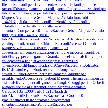
monostrato
Raccordi
Allacciamenti
Collettori con raccordo
filettato
Raccordi per riscaldamento
Accessori
Isolanti per tubi e
raccordi
Disaccoppiamenti per collegamenti
Impermeabilizzazioni per
tubi e raccordi
Fissaggi per tubi
Fissaggi per collegamenti
Geberit
Mapress Acciaio Inox
Geberit Mapress Acciaio Inox
Tubi
1.4401
Nippli da tubo
Manicotti
Riduzioni
Curve
Raccordi a
T
Adattatori fissi
Adattatori e collegamenti,
smontabili
Compensatori
Chiusure
Raccordi
Geberit Mapress Acciaio
Inox, gas
Tubi 1.4401
Nippli da
tubo
Manicotti
Riduzioni
Curve
Raccordi a T
Adattatori fissi
Adattatori
e collegamenti, smontabili
Chiusure
Raccordi
Accessori Geberit
Mapress Acciaio Inox
Disaccoppiamenti per
collegamenti
Impermeabilizzazioni per tubi e raccordi
Fissaggi per
tubi
Fissaggi per collegamenti
Guarnizioni del sistema
Kit di viti per
collegamenti a flangia
Geberit Mapress Therm
Tubi
Therm
Raccordi
Manicotti
Riduzioni
Curve
Raccordi a T
Adattatori
fissi
Adattatori e giunzioni, removibili
Compensatori
assiali
Chiusure
Raccordi per riscaldamento
Chiusure per
riscaldamento
Accessori per Geberit Mapress Therm
Guarnizioni del
sistema
Kit di viti per collegamenti a flangia
Fissaggi per tubi
Geberit
Mapress acciaio al Carbonio
Geberit Mapress Acciaio al
Carbonio
Tubi 1.0034
Tubi 1.0215
Nippli da
tubo
Manicotti
Riduzioni
Curve
Raccordi a T
Croci a 90
gradi
Adattatori fissi
Adattatori e collegamenti,
smontabili
Compensatori
Chiusure
Raccordi per