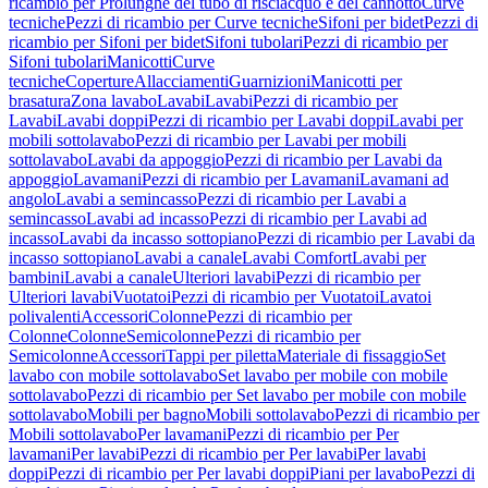
ricambio per Prolunghe del tubo di risciacquo e del cannotto
Curve
tecniche
Pezzi di ricambio per Curve tecniche
Sifoni per bidet
Pezzi di
ricambio per Sifoni per bidet
Sifoni tubolari
Pezzi di ricambio per
Sifoni tubolari
Manicotti
Curve
tecniche
Coperture
Allacciamenti
Guarnizioni
Manicotti per
brasatura
Zona lavabo
Lavabi
Lavabi
Pezzi di ricambio per
Lavabi
Lavabi doppi
Pezzi di ricambio per Lavabi doppi
Lavabi per
mobili sottolavabo
Pezzi di ricambio per Lavabi per mobili
sottolavabo
Lavabi da appoggio
Pezzi di ricambio per Lavabi da
appoggio
Lavamani
Pezzi di ricambio per Lavamani
Lavamani ad
angolo
Lavabi a semincasso
Pezzi di ricambio per Lavabi a
semincasso
Lavabi ad incasso
Pezzi di ricambio per Lavabi ad
incasso
Lavabi da incasso sottopiano
Pezzi di ricambio per Lavabi da
incasso sottopiano
Lavabi a canale
Lavabi Comfort
Lavabi per
bambini
Lavabi a canale
Ulteriori lavabi
Pezzi di ricambio per
Ulteriori lavabi
Vuotatoi
Pezzi di ricambio per Vuotatoi
Lavatoi
polivalenti
Accessori
Colonne
Pezzi di ricambio per
Colonne
Colonne
Semicolonne
Pezzi di ricambio per
Semicolonne
Accessori
Tappi per piletta
Materiale di fissaggio
Set
lavabo con mobile sottolavabo
Set lavabo per mobile con mobile
sottolavabo
Pezzi di ricambio per Set lavabo per mobile con mobile
sottolavabo
Mobili per bagno
Mobili sottolavabo
Pezzi di ricambio per
Mobili sottolavabo
Per lavamani
Pezzi di ricambio per Per
lavamani
Per lavabi
Pezzi di ricambio per Per lavabi
Per lavabi
doppi
Pezzi di ricambio per Per lavabi doppi
Piani per lavabo
Pezzi di