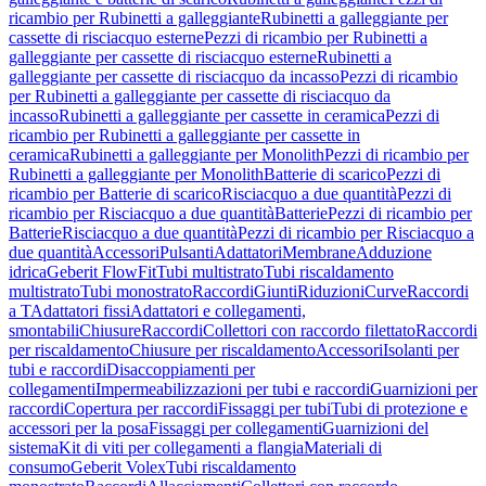
ricambio per Rubinetti a galleggiante
Rubinetti a galleggiante per
cassette di risciacquo esterne
Pezzi di ricambio per Rubinetti a
galleggiante per cassette di risciacquo esterne
Rubinetti a
galleggiante per cassette di risciacquo da incasso
Pezzi di ricambio
per Rubinetti a galleggiante per cassette di risciacquo da
incasso
Rubinetti a galleggiante per cassette in ceramica
Pezzi di
ricambio per Rubinetti a galleggiante per cassette in
ceramica
Rubinetti a galleggiante per Monolith
Pezzi di ricambio per
Rubinetti a galleggiante per Monolith
Batterie di scarico
Pezzi di
ricambio per Batterie di scarico
Risciacquo a due quantità
Pezzi di
ricambio per Risciacquo a due quantità
Batterie
Pezzi di ricambio per
Batterie
Risciacquo a due quantità
Pezzi di ricambio per Risciacquo a
due quantità
Accessori
Pulsanti
Adattatori
Membrane
Adduzione
idrica
Geberit FlowFit
Tubi multistrato
Tubi riscaldamento
multistrato
Tubi monostrato
Raccordi
Giunti
Riduzioni
Curve
Raccordi
a T
Adattatori fissi
Adattatori e collegamenti,
smontabili
Chiusure
Raccordi
Collettori con raccordo filettato
Raccordi
per riscaldamento
Chiusure per riscaldamento
Accessori
Isolanti per
tubi e raccordi
Disaccoppiamenti per
collegamenti
Impermeabilizzazioni per tubi e raccordi
Guarnizioni per
raccordi
Copertura per raccordi
Fissaggi per tubi
Tubi di protezione e
accessori per la posa
Fissaggi per collegamenti
Guarnizioni del
sistema
Kit di viti per collegamenti a flangia
Materiali di
consumo
Geberit Volex
Tubi riscaldamento