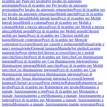
ricambio per Piani per lavabo
Per lavabo da appoggio
arrotondato
Pezzi di ricambio per Per lavabo da appoggio
arrotondato
Per lavabo da appoggio rettangolare
Pezzi di ricambio per
Per lavabo da appoggio rettangolare
Mobili laterali
Pezzi di ricambio
per Mobili laterali
Mobili laterali bassi
Pezzi di ricambio per Mobili
laterali bassi
Mobili a colonna
Pezzi di ricambio per Mobili a
colonna
Mobili a mezza altezza
Pezzi di ricambio per Mobili a mezza
altezza
Mobili pensili
Pezzi di ricambio per Mobili pensili
Ulteriori
mobili per bagno
Pezzi di ricambio per Ulteriori mobili per
bagno
Mensole contenitore
Pezzi di ricambio per Mensole
contenitore
Accessori
Inserti per cassetti e portaoggetti
Portasalviette e
ganci portasalviette
Elementi luminosi
Maniglie
Set piedini
Lavagne
magnetiche
Prese elettriche
Ulteriori accessori
Specchi e mobili
specchio
Specchio
Pezzi di ricambio per Specchio
Con illuminazione
integrata
Pezzi di ricambio per Con illuminazione integrata
Senza
illuminazione integrata
Mobili specchio
Pezzi di ricambio per Mobili
specchio
Con illuminazione integrata
Pezzi di ricambio per Con
illuminazione integrata
Senza illuminazione integrata
Pezzi di
ricambio per Senza illuminazione integrata
Accessori
Elementi
luminosi
Ulteriori accessori
Prese elettriche
Rubinetti
Rubinetterie per
lavabo
Pezzi di ricambio per Rubinetterie per lavabo
Montaggio a
pianale, funzionamento a rete
Pezzi di ricambio per Montaggio a
pianale, funzionamento a rete
Montaggio a pianale, funzionamento a
batteria
Pezzi di ricambio per Montaggio a pianale, funzionamento a
batteria
Montaggio a pianale, funzionamento tramite generatore
Pezzi