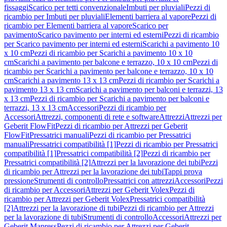
fissaggi
Scarico per tetti convenzionale
Imbuti per pluviali
Pezzi di
ricambio per Imbuti per pluviali
Elementi barriera al vapore
Pezzi di
ricambio per Elementi barriera al vapore
Scarico per
pavimento
Scarico pavimento per interni ed esterni
Pezzi di ricambio
per Scarico pavimento per interni ed esterni
Scarichi a pavimento 10
x 10 cm
Pezzi di ricambio per Scarichi a pavimento 10 x 10
cm
Scarichi a pavimento per balcone e terrazzo, 10 x 10 cm
Pezzi di
ricambio per Scarichi a pavimento per balcone e terrazzo, 10 x 10
cm
Scarichi a pavimento 13 x 13 cm
Pezzi di ricambio per Scarichi a
pavimento 13 x 13 cm
Scarichi a pavimento per balconi e terrazzi, 13
x 13 cm
Pezzi di ricambio per Scarichi a pavimento per balconi e
terrazzi, 13 x 13 cm
Accessori
Pezzi di ricambio per
Accessori
Attrezzi, componenti di rete e software
Attrezzi
Attrezzi per
Geberit FlowFit
Pezzi di ricambio per Attrezzi per Geberit
FlowFit
Pressatrici manuali
Pezzi di ricambio per Pressatrici
manuali
Pressatrici compatibilità [1]
Pezzi di ricambio per Pressatrici
compatibilità [1]
Pressatrici compatibilità [2]
Pezzi di ricambio per
Pressatrici compatibilità [2]
Attrezzi per la lavorazione dei tubi
Pezzi
di ricambio per Attrezzi per la lavorazione dei tubi
Tappi prova
pressione
Strumenti di controllo
Pressatrici con attrezzi
Accessori
Pezzi
di ricambio per Accessori
Attrezzi per Geberit Volex
Pezzi di
ricambio per Attrezzi per Geberit Volex
Pressatrici compatibilità
[2]
Attrezzi per la lavorazione di tubi
Pezzi di ricambio per Attrezzi
per la lavorazione di tubi
Strumenti di controllo
Accessori
Attrezzi per
Geberit Mapress
Pezzi di ricambio per Attrezzi per Geberit