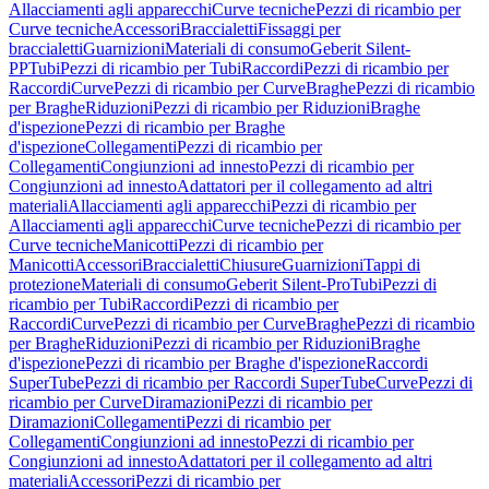
Allacciamenti agli apparecchi
Curve tecniche
Pezzi di ricambio per
Curve tecniche
Accessori
Braccialetti
Fissaggi per
braccialetti
Guarnizioni
Materiali di consumo
Geberit Silent-
PP
Tubi
Pezzi di ricambio per Tubi
Raccordi
Pezzi di ricambio per
Raccordi
Curve
Pezzi di ricambio per Curve
Braghe
Pezzi di ricambio
per Braghe
Riduzioni
Pezzi di ricambio per Riduzioni
Braghe
d'ispezione
Pezzi di ricambio per Braghe
d'ispezione
Collegamenti
Pezzi di ricambio per
Collegamenti
Congiunzioni ad innesto
Pezzi di ricambio per
Congiunzioni ad innesto
Adattatori per il collegamento ad altri
materiali
Allacciamenti agli apparecchi
Pezzi di ricambio per
Allacciamenti agli apparecchi
Curve tecniche
Pezzi di ricambio per
Curve tecniche
Manicotti
Pezzi di ricambio per
Manicotti
Accessori
Braccialetti
Chiusure
Guarnizioni
Tappi di
protezione
Materiali di consumo
Geberit Silent-Pro
Tubi
Pezzi di
ricambio per Tubi
Raccordi
Pezzi di ricambio per
Raccordi
Curve
Pezzi di ricambio per Curve
Braghe
Pezzi di ricambio
per Braghe
Riduzioni
Pezzi di ricambio per Riduzioni
Braghe
d'ispezione
Pezzi di ricambio per Braghe d'ispezione
Raccordi
SuperTube
Pezzi di ricambio per Raccordi SuperTube
Curve
Pezzi di
ricambio per Curve
Diramazioni
Pezzi di ricambio per
Diramazioni
Collegamenti
Pezzi di ricambio per
Collegamenti
Congiunzioni ad innesto
Pezzi di ricambio per
Congiunzioni ad innesto
Adattatori per il collegamento ad altri
materiali
Accessori
Pezzi di ricambio per