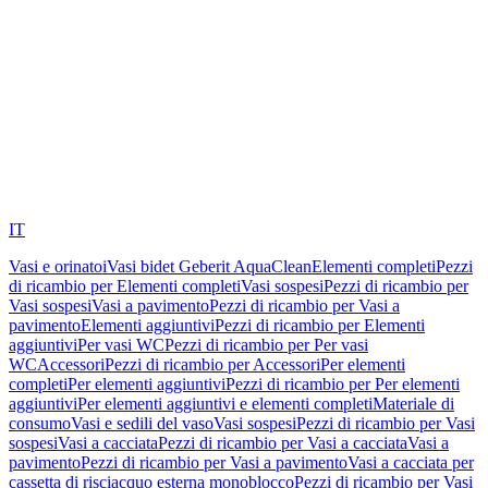
IT
Vasi e orinatoi
Vasi bidet Geberit AquaClean
Elementi completi
Pezzi
di ricambio per Elementi completi
Vasi sospesi
Pezzi di ricambio per
Vasi sospesi
Vasi a pavimento
Pezzi di ricambio per Vasi a
pavimento
Elementi aggiuntivi
Pezzi di ricambio per Elementi
aggiuntivi
Per vasi WC
Pezzi di ricambio per Per vasi
WC
Accessori
Pezzi di ricambio per Accessori
Per elementi
completi
Per elementi aggiuntivi
Pezzi di ricambio per Per elementi
aggiuntivi
Per elementi aggiuntivi e elementi completi
Materiale di
consumo
Vasi e sedili del vaso
Vasi sospesi
Pezzi di ricambio per Vasi
sospesi
Vasi a cacciata
Pezzi di ricambio per Vasi a cacciata
Vasi a
pavimento
Pezzi di ricambio per Vasi a pavimento
Vasi a cacciata per
cassetta di risciacquo esterna monoblocco
Pezzi di ricambio per Vasi