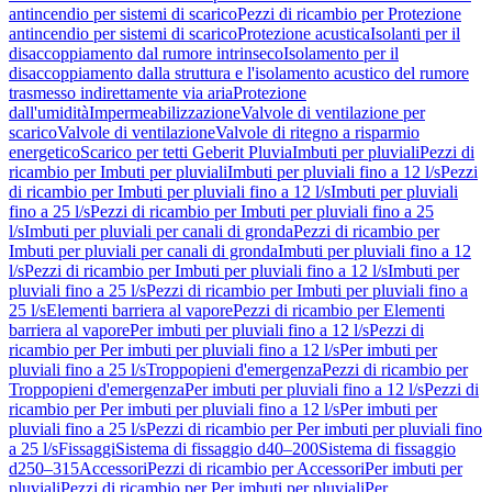
antincendio per sistemi di scarico
Pezzi di ricambio per Protezione
antincendio per sistemi di scarico
Protezione acustica
Isolanti per il
disaccoppiamento dal rumore intrinseco
Isolamento per il
disaccoppiamento dalla struttura e l'isolamento acustico del rumore
trasmesso indirettamente via aria
Protezione
dall'umidità
Impermeabilizzazione
Valvole di ventilazione per
scarico
Valvole di ventilazione
Valvole di ritegno a risparmio
energetico
Scarico per tetti Geberit Pluvia
Imbuti per pluviali
Pezzi di
ricambio per Imbuti per pluviali
Imbuti per pluviali fino a 12 l/s
Pezzi
di ricambio per Imbuti per pluviali fino a 12 l/s
Imbuti per pluviali
fino a 25 l/s
Pezzi di ricambio per Imbuti per pluviali fino a 25
l/s
Imbuti per pluviali per canali di gronda
Pezzi di ricambio per
Imbuti per pluviali per canali di gronda
Imbuti per pluviali fino a 12
l/s
Pezzi di ricambio per Imbuti per pluviali fino a 12 l/s
Imbuti per
pluviali fino a 25 l/s
Pezzi di ricambio per Imbuti per pluviali fino a
25 l/s
Elementi barriera al vapore
Pezzi di ricambio per Elementi
barriera al vapore
Per imbuti per pluviali fino a 12 l/s
Pezzi di
ricambio per Per imbuti per pluviali fino a 12 l/s
Per imbuti per
pluviali fino a 25 l/s
Troppopieni d'emergenza
Pezzi di ricambio per
Troppopieni d'emergenza
Per imbuti per pluviali fino a 12 l/s
Pezzi di
ricambio per Per imbuti per pluviali fino a 12 l/s
Per imbuti per
pluviali fino a 25 l/s
Pezzi di ricambio per Per imbuti per pluviali fino
a 25 l/s
Fissaggi
Sistema di fissaggio d40–200
Sistema di fissaggio
d250–315
Accessori
Pezzi di ricambio per Accessori
Per imbuti per
pluviali
Pezzi di ricambio per Per imbuti per pluviali
Per