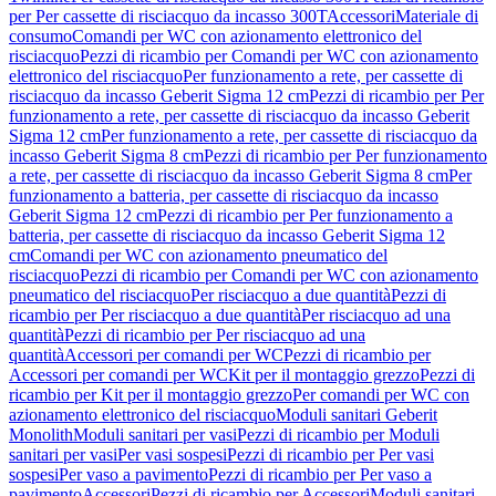
per Per cassette di risciacquo da incasso 300T
Accessori
Materiale di
consumo
Comandi per WC con azionamento elettronico del
risciacquo
Pezzi di ricambio per Comandi per WC con azionamento
elettronico del risciacquo
Per funzionamento a rete, per cassette di
risciacquo da incasso Geberit Sigma 12 cm
Pezzi di ricambio per Per
funzionamento a rete, per cassette di risciacquo da incasso Geberit
Sigma 12 cm
Per funzionamento a rete, per cassette di risciacquo da
incasso Geberit Sigma 8 cm
Pezzi di ricambio per Per funzionamento
a rete, per cassette di risciacquo da incasso Geberit Sigma 8 cm
Per
funzionamento a batteria, per cassette di risciacquo da incasso
Geberit Sigma 12 cm
Pezzi di ricambio per Per funzionamento a
batteria, per cassette di risciacquo da incasso Geberit Sigma 12
cm
Comandi per WC con azionamento pneumatico del
risciacquo
Pezzi di ricambio per Comandi per WC con azionamento
pneumatico del risciacquo
Per risciacquo a due quantità
Pezzi di
ricambio per Per risciacquo a due quantità
Per risciacquo ad una
quantità
Pezzi di ricambio per Per risciacquo ad una
quantità
Accessori per comandi per WC
Pezzi di ricambio per
Accessori per comandi per WC
Kit per il montaggio grezzo
Pezzi di
ricambio per Kit per il montaggio grezzo
Per comandi per WC con
azionamento elettronico del risciacquo
Moduli sanitari Geberit
Monolith
Moduli sanitari per vasi
Pezzi di ricambio per Moduli
sanitari per vasi
Per vasi sospesi
Pezzi di ricambio per Per vasi
sospesi
Per vaso a pavimento
Pezzi di ricambio per Per vaso a
pavimento
Accessori
Pezzi di ricambio per Accessori
Moduli sanitari