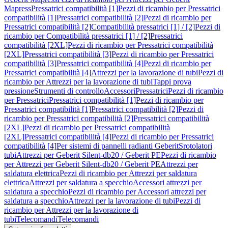
Mapress
Pressatrici compatibilità [1]
Pezzi di ricambio per Pressatrici
compatibilità [1]
Pressatrici compatibilità [2]
Pezzi di ricambio per
Pressatrici compatibilità [2]
Compatibilità pressatrici [1] / [2]
Pezzi di
ricambio per Compatibilità pressatrici [1] / [2]
Pressatrici
compatibilità [2XL]
Pezzi di ricambio per Pressatrici compatibilità
[2XL]
Pressatrici compatibilità [3]
Pezzi di ricambio per Pressatrici
compatibilità [3]
Pressatrici compatibilità [4]
Pezzi di ricambio per
Pressatrici compatibilità [4]
Attrezzi per la lavorazione di tubi
Pezzi di
ricambio per Attrezzi per la lavorazione di tubi
Tappi prova
pressione
Strumenti di controllo
Accessori
Pressatrici
Pezzi di ricambio
per Pressatrici
Pressatrici compatibilità [1]
Pezzi di ricambio per
Pressatrici compatibilità [1]
Pressatrici compatibilità [2]
Pezzi di
ricambio per Pressatrici compatibilità [2]
Pressatrici compatibilità
[2XL]
Pezzi di ricambio per Pressatrici compatibilità
[2XL]
Pressatrici compatibilità [4]
Pezzi di ricambio per Pressatrici
compatibilità [4]
Per sistemi di pannelli radianti Geberit
Srotolatori
tubi
Attrezzi per Geberit Silent-db20 / Geberit PE
Pezzi di ricambio
per Attrezzi per Geberit Silent-db20 / Geberit PE
Attrezzi per
saldatura elettrica
Pezzi di ricambio per Attrezzi per saldatura
elettrica
Attrezzi per saldatura a specchio
Accessori attrezzi per
saldatura a specchio
Pezzi di ricambio per Accessori attrezzi per
saldatura a specchio
Attrezzi per la lavorazione di tubi
Pezzi di
ricambio per Attrezzi per la lavorazione di
tubi
Telecomandi
Telecomandi