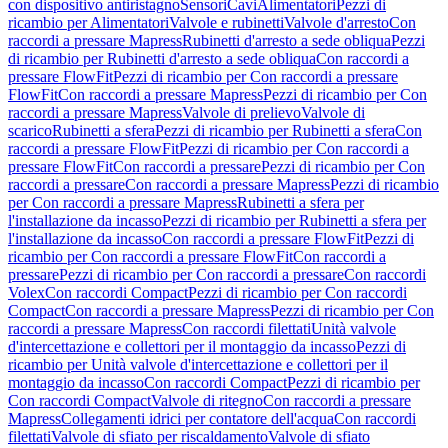
con dispositivo antiristagno
Sensori
Cavi
Alimentatori
Pezzi di
ricambio per Alimentatori
Valvole e rubinetti
Valvole d'arresto
Con
raccordi a pressare Mapress
Rubinetti d'arresto a sede obliqua
Pezzi
di ricambio per Rubinetti d'arresto a sede obliqua
Con raccordi a
pressare FlowFit
Pezzi di ricambio per Con raccordi a pressare
FlowFit
Con raccordi a pressare Mapress
Pezzi di ricambio per Con
raccordi a pressare Mapress
Valvole di prelievo
Valvole di
scarico
Rubinetti a sfera
Pezzi di ricambio per Rubinetti a sfera
Con
raccordi a pressare FlowFit
Pezzi di ricambio per Con raccordi a
pressare FlowFit
Con raccordi a pressare
Pezzi di ricambio per Con
raccordi a pressare
Con raccordi a pressare Mapress
Pezzi di ricambio
per Con raccordi a pressare Mapress
Rubinetti a sfera per
l'installazione da incasso
Pezzi di ricambio per Rubinetti a sfera per
l'installazione da incasso
Con raccordi a pressare FlowFit
Pezzi di
ricambio per Con raccordi a pressare FlowFit
Con raccordi a
pressare
Pezzi di ricambio per Con raccordi a pressare
Con raccordi
Volex
Con raccordi Compact
Pezzi di ricambio per Con raccordi
Compact
Con raccordi a pressare Mapress
Pezzi di ricambio per Con
raccordi a pressare Mapress
Con raccordi filettati
Unità valvole
d'intercettazione e collettori per il montaggio da incasso
Pezzi di
ricambio per Unità valvole d'intercettazione e collettori per il
montaggio da incasso
Con raccordi Compact
Pezzi di ricambio per
Con raccordi Compact
Valvole di ritegno
Con raccordi a pressare
Mapress
Collegamenti idrici per contatore dell'acqua
Con raccordi
filettati
Valvole di sfiato per riscaldamento
Valvole di sfiato