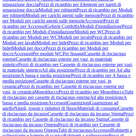
separazione doccia
Pezzi di ricambio per Elementi per pareti di
separazione doccia
Moduli per rubinetti
Pezzi di ricambio per Moduli
per rubinetti
Moduli per carichi agenti sulle mensole
Pezzi di ricambio
per Moduli per carichi agenti sulle mensole
Accessori
Pezzi di
ricambio per Accessori
Geberit Combifix
Moduli d'installazione
Pezzi
di ricambio per Moduli d'installazione
Moduli per WC
Pezzi di
ricambio per Moduli per WC
Moduli per lavabi
Pezzi di ricambio per
Moduli per lavabi
Moduli per bidet
Pezzi di ricambio per Moduli per
bidet
Moduli per docce
Pezzi di ricambio per Moduli per
docce
Accessori
Per moduli WC
Per fissaggi
Cassette di risciacquo
esterne
Cassette di risciacquo esterne per vasi, in materiale
sintetico
Pezzi di ricambio per Cassette di risciacquo esterne per vasi,
in materiale sintetico
Ad alta posizione
Pezzi di ricambio per Ad alta
posizione
A bassa e media posizione
Pezzi di ricambio per A bassa e
media posizione
Cassette di risciacquo esterne per vasi, in
ceramica
Pezzi di ricambio per Cassette di risciacquo esterne per
vasi, in ceramica
Monoblocco
Pezzi di ricambio per Monoblocco
Tubi
di risciacquo per cassette di risciacquo esterne
Ad alta posizione
A
bassa e media posizione
Accessori
Guarnizioni
Guarnizioni ad
anello
Nippli, rosoni e riduttori di flusso
Materiali di consumo
Cassette
di risciacquo da incasso
Cassette di risciacquo da incasso Sigma
Pezzi
di ricambio per Cassette di risciacquo da incasso Sigma
Cassette di
risciacquo da incasso Omega
Pezzi di ricambio per Cassette di
risciacquo da incasso Omega
Tubi di risciacquo
Accessori
Rubinetti a
galleggiante e batterie di scarico
Rubinetti a galleggiante
Pezzi di