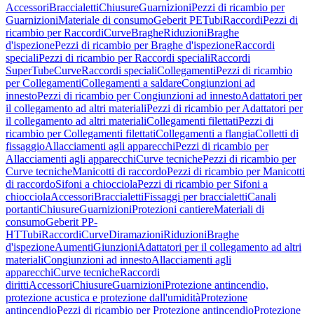
Accessori
Braccialetti
Chiusure
Guarnizioni
Pezzi di ricambio per
Guarnizioni
Materiale di consumo
Geberit PE
Tubi
Raccordi
Pezzi di
ricambio per Raccordi
Curve
Braghe
Riduzioni
Braghe
d'ispezione
Pezzi di ricambio per Braghe d'ispezione
Raccordi
speciali
Pezzi di ricambio per Raccordi speciali
Raccordi
SuperTube
Curve
Raccordi speciali
Collegamenti
Pezzi di ricambio
per Collegamenti
Collegamenti a saldare
Congiunzioni ad
innesto
Pezzi di ricambio per Congiunzioni ad innesto
Adattatori per
il collegamento ad altri materiali
Pezzi di ricambio per Adattatori per
il collegamento ad altri materiali
Collegamenti filettati
Pezzi di
ricambio per Collegamenti filettati
Collegamenti a flangia
Colletti di
fissaggio
Allacciamenti agli apparecchi
Pezzi di ricambio per
Allacciamenti agli apparecchi
Curve tecniche
Pezzi di ricambio per
Curve tecniche
Manicotti di raccordo
Pezzi di ricambio per Manicotti
di raccordo
Sifoni a chiocciola
Pezzi di ricambio per Sifoni a
chiocciola
Accessori
Braccialetti
Fissaggi per braccialetti
Canali
portanti
Chiusure
Guarnizioni
Protezioni cantiere
Materiali di
consumo
Geberit PP-
HT
Tubi
Raccordi
Curve
Diramazioni
Riduzioni
Braghe
d'ispezione
Aumenti
Giunzioni
Adattatori per il collegamento ad altri
materiali
Congiunzioni ad innesto
Allacciamenti agli
apparecchi
Curve tecniche
Raccordi
diritti
Accessori
Chiusure
Guarnizioni
Protezione antincendio,
protezione acustica e protezione dall'umidità
Protezione
antincendio
Pezzi di ricambio per Protezione antincendio
Protezione