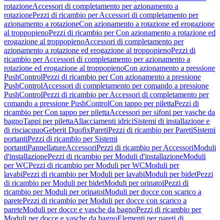
rotazione
Accessori di completamento per azionamento a
rotazione
Pezzi di ricambio per Accessori di completamento per
azionamento a rotazione
Con azionamento a rotazione ed erogazione
al troppopieno
Pezzi di ricambio per Con azionamento a rotazione ed
erogazione al troppopieno
Accessori di completamento per
azionamento a rotazione ed erogazione al troppopieno
Pezzi di
ricambio per Accessori di completamento per azionamento a
rotazione ed erogazione al troppopieno
Con azionamento a pressione
PushControl
Pezzi di ricambio per Con azionamento a pressione
PushControl
Accessori di completamento per comando a pressione
PushControl
Pezzi di ricambio per Accessori di completamento per
comando a pressione PushControl
Con tappo per piletta
Pezzi di
ricambio per Con tappo per piletta
Accessori per sifoni per vasche da
bagno
Tappi per piletta
Allacciamenti idrici
Sistemi di installazione e
di risciacquo
Geberit Duofix
Pareti
Pezzi di ricambio per Pareti
Sistemi
portanti
Pezzi di ricambio per Sistemi
portanti
Pannellature
Accessori
Pezzi di ricambio per Accessori
Moduli
d'installazione
Pezzi di ricambio per Moduli d'installazione
Moduli
per WC
Pezzi di ricambio per Moduli per WC
Moduli per
lavabi
Pezzi di ricambio per Moduli per lavabi
Moduli per bidet
Pezzi
di ricambio per Moduli per bidet
Moduli per orinatoi
Pezzi di
ricambio per Moduli per orinatoi
Moduli per docce con scarico a
parete
Pezzi di ricambio per Moduli per docce con scarico a
parete
Moduli per docce e vasche da bagno
Pezzi di ricambio per
Moduli per docce e vasche da bagno
Elementi per pareti di