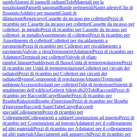
rapido
Sistemi di pannelli radianti
Tubi
Materiali per la
posa
Isolanti
Pannelli sagomati
Bande perimetrali
Nastri adesivi
Clip di
fissaggio
Additivi per massetti
Giunti di
dilatazione
Reggicurve
Cassette da incasso per collettori
Pezzi di
ricambio per Cassette da incasso per collettori
Cassette da incasso per
collettori, in metallo
Pezzi di ricambio per Cassette da incasso per
collettori, in metallo
Assortimento di collettori
Pezzi di ricambio per
Assortimento di collettori
Collettori per riscaldamento a
pavimento
Pezzi di ricambio per Collettori per riscaldamento a
pavimento
Valvole a sfera
Termometri
Adattatori
Pezzi di ricambio per
Adattatori
Terminali per collettori
Valvole di sfiato
rapido
Chiusure
Suddivisori di flusso
Unità di termoregolazione
Pezzi
di ricambio per Unità di termoregolazione
Collettori per circuiti dei
radiatori
Pezzi di ricambio per Collettori per circuiti dei
radiatori
Bypass
Componenti di regolazione
Attuatori
Termostati
ambiente
Accessori
Isolanti per collettori
Tubi di protezione
Sistemi di
smaltimento dell’edificio
Geberit Silent-db20
Tubi
Raccordi
Pezzi di
ricambio per Raccordi
Curve
Braghe
Pezzi di ricambio per
Braghe
Riduzioni
Braghe d'ispezione
Pezzi di ricambio per Braghe
d'ispezione
Raccordi SuperTube
Curve
Raccordi
speciali
Collegamenti
Pezzi di ricambio per
Collegamenti
Collegamenti a saldare
Congiunzioni ad innesto
Pezzi di
ricambio per Congiunzioni ad innesto
Adattatori per il collegamento
ad altri materiali
Pezzi di ricambio per Adattatori per il collegamento
ad altri materiali
Allacciamenti agli apparecchi
Pezzi di ricambio per