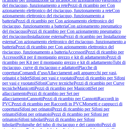
ricambio per Installazione da incasso
Con azionamento elettronico
del risciacquo, funzionamento a rete
Pezzi di ricambio per Con
azionamento elettronico del risciacquo, funzionamento a rete
Con
azionamento elettronico del risciacquo, funzionamento a
batteria
Pezzi di ricambio per Con azionamento elettronico del
risciacquo, funzionamento a batteria
Con azionamento pneumatico
del risciacquo
Pezzi di ricambio per Con azionamento pneumatico
del risciacquo
Installazione esterna
Pezzi di ricambio per Installazione
esterna
Con azionamento elettronico del risciacquo, funzionamento a
batteria
Pezzi di ricambio per Con azionamento elettronico del
risciacquo, funzionamento a batteria
Accessori
Pezzi di ricambio per
Accessori
Kit per il montaggio grezzo e kit di adattamento
Pezzi di
ricambio per Kit per il montaggio grezzo e kit di adattamento
Tubi di
risciacquo, curve di risciacquo e adattatori
Placche di
copertura
Comandi d’uso
Allacciamenti agli apparecchi per vasi,
orinatoi e bidet
Sifoni per vasi e vuotatoi
Pezzi di ricambio per Sifoni
per vasi e vuotatoi
Sifoni
Curve tecniche
Pezzi di ricambio per Curve
tecniche
Manicotti
Pezzi di ricambio per Manicotti
Set per
allacciamento
Pezzi di ricambio per Set per
allacciamento
Cannotti
Pezzi di ricambio per Cannotti
Raccordi in
PVC
Pezzi di ricambio per Raccordi in PVC
Morsetti e cappucci di
copertura
Sifoni per orinatoi
Pezzi di ricambio per Sifoni per
orinatoi
Sifoni per orinatoio
Pezzi di ricambio per Sifoni per
orinatoio
Sifoni tubolari
Pezzi di ricambio per Sifoni
tubolari
Prolunghe del tubo di risciacquo e del cannotto
Pezzi di