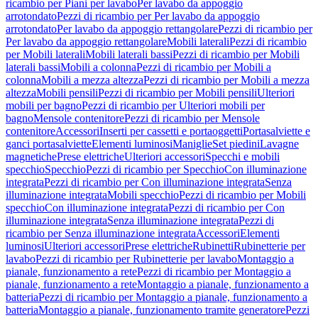
ricambio per Piani per lavabo
Per lavabo da appoggio
arrotondato
Pezzi di ricambio per Per lavabo da appoggio
arrotondato
Per lavabo da appoggio rettangolare
Pezzi di ricambio per
Per lavabo da appoggio rettangolare
Mobili laterali
Pezzi di ricambio
per Mobili laterali
Mobili laterali bassi
Pezzi di ricambio per Mobili
laterali bassi
Mobili a colonna
Pezzi di ricambio per Mobili a
colonna
Mobili a mezza altezza
Pezzi di ricambio per Mobili a mezza
altezza
Mobili pensili
Pezzi di ricambio per Mobili pensili
Ulteriori
mobili per bagno
Pezzi di ricambio per Ulteriori mobili per
bagno
Mensole contenitore
Pezzi di ricambio per Mensole
contenitore
Accessori
Inserti per cassetti e portaoggetti
Portasalviette e
ganci portasalviette
Elementi luminosi
Maniglie
Set piedini
Lavagne
magnetiche
Prese elettriche
Ulteriori accessori
Specchi e mobili
specchio
Specchio
Pezzi di ricambio per Specchio
Con illuminazione
integrata
Pezzi di ricambio per Con illuminazione integrata
Senza
illuminazione integrata
Mobili specchio
Pezzi di ricambio per Mobili
specchio
Con illuminazione integrata
Pezzi di ricambio per Con
illuminazione integrata
Senza illuminazione integrata
Pezzi di
ricambio per Senza illuminazione integrata
Accessori
Elementi
luminosi
Ulteriori accessori
Prese elettriche
Rubinetti
Rubinetterie per
lavabo
Pezzi di ricambio per Rubinetterie per lavabo
Montaggio a
pianale, funzionamento a rete
Pezzi di ricambio per Montaggio a
pianale, funzionamento a rete
Montaggio a pianale, funzionamento a
batteria
Pezzi di ricambio per Montaggio a pianale, funzionamento a
batteria
Montaggio a pianale, funzionamento tramite generatore
Pezzi