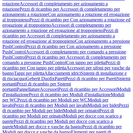
rotazione
Accessori di completamento per azionamento a
rotazione
Pezzi di ricambio per Accessori di completamento per
azionamento a rotazione
Con azionamento a rotazione ed erogazione
al troppopieno
Pezzi di ricambio per Con azionamento a rotazione ed
erogazione al troppopieno
Accessori di completamento per
azionamento a rotazione ed erogazione al troppopieno
Pezzi di
ricambio per Accessori di completamento per azionamento a
rotazione ed erogazione al troppopieno
Con azionamento a pressione
PushControl
Pezzi di ricambio per Con azionamento a pressione
PushControl
Accessori di completamento per comando a pressione
PushControl
Pezzi di ricambio per Accessori di completamento per
comando a pressione PushControl
Con tappo per piletta
Pezzi di
ricambio per Con tappo per piletta
Accessori per sifoni per vasche da
bagno
Tappi per piletta
Allacciamenti idrici
Sistemi di installazione e
di risciacquo
Geberit Duofix
Pareti
Pezzi di ricambio per Pareti
Sistemi
portanti
Pezzi di ricambio per Sistemi
portanti
Pannellature
Accessori
Pezzi di ricambio per Accessori
Moduli
d'installazione
Pezzi di ricambio per Moduli d'installazione
Moduli
per WC
Pezzi di ricambio per Moduli per WC
Moduli per
lavabi
Pezzi di ricambio per Moduli per lavabi
Moduli per bidet
Pezzi
di ricambio per Moduli per bidet
Moduli per orinatoi
Pezzi di
ricambio per Moduli per orinatoi
Moduli per docce con scarico a
parete
Pezzi di ricambio per Moduli per docce con scarico a
parete
Moduli per docce e vasche da bagno
Pezzi di ricambio per
Moduli per docce e vasche da bagno
Elementi per pareti di