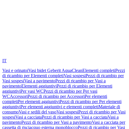
IT
Vasi e orinatoi
Vasi bidet Geberit AquaClean
Elementi completi
Pezzi
di ricambio per Elementi completi
Vasi sospesi
Pezzi di ricambio per
Vasi sospesi
Vasi a pavimento
Pezzi di ricambio per Vasi a
pavimento
Elementi aggiuntivi
Pezzi di ricambio per Elementi
aggiuntivi
Per vasi WC
Pezzi di ricambio per Per vasi
WC
Accessori
Pezzi di ricambio per Accessori
Per elementi
completi
Per elementi aggiuntivi
Pezzi di ricambio per Per elementi
aggiuntivi
Per elementi aggiuntivi e elementi completi
Materiale di
consumo
Vasi e sedili del vaso
Vasi sospesi
Pezzi di ricambio per Vasi
sospesi
Vasi a cacciata
Pezzi di ricambio per Vasi a cacciata
Vasi a
pavimento
Pezzi di ricambio per Vasi a pavimento
Vasi a cacciata per
cassetta di risciacquo esterna monoblocco
Pezzi di ricambio per Vasi