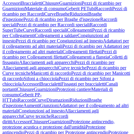
Accessori
Braccialetti
Chiusure
Guarnizioni
Pezzi di ricambio per
Guarnizioni
Materiale di consumo
Geberit PE
Tubi
Raccordi
Pezzi di
ricambio per Raccordi
Curve
Braghe
Riduzioni
Braghe
d'ispezione
Pezzi di ricambio per Braghe d'ispezione
Raccordi
speciali
Pezzi di ricambio per Raccordi speciali
Raccordi
SuperTube
Curve
Raccordi speciali
Collegamenti
Pezzi di ricambio
per Collegamenti
Collegamenti a saldare
Congiunzioni ad
innesto
Pezzi di ricambio per Congiunzioni ad innesto
Adattatori per
il collegamento ad altri materiali
Pezzi di ricambio per Adattatori per
il collegamento ad altri materiali
Collegamenti filettati
Pezzi di
ricambio per Collegamenti filettati
Collegamenti a flangia
Colletti di
fissaggio
Allacciamenti agli apparecchi
Pezzi di ricambio per
Allacciamenti agli apparecchi
Curve tecniche
Pezzi di ricambio per
Curve tecniche
Manicotti di raccordo
Pezzi di ricambio per Manicotti
di raccordo
Sifoni a chiocciola
Pezzi di ricambio per Sifoni a
chiocciola
Accessori
Braccialetti
Fissaggi per braccialetti
Canali
portanti
Chiusure
Guarnizioni
Protezioni cantiere
Materiali di
consumo
Geberit PP-
HT
Tubi
Raccordi
Curve
Diramazioni
Riduzioni
Braghe
d'ispezione
Aumenti
Giunzioni
Adattatori per il collegamento ad altri
materiali
Congiunzioni ad innesto
Allacciamenti agli
apparecchi
Curve tecniche
Raccordi
diritti
Accessori
Chiusure
Guarnizioni
Protezione antincendio,
protezione acustica e protezione dall'umidità
Protezione
antincendio
Pezzi di ricambio per Protezione antincendio
Protezione