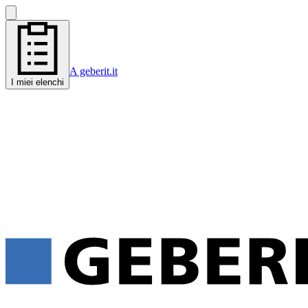
A geberit.it
I miei elenchi