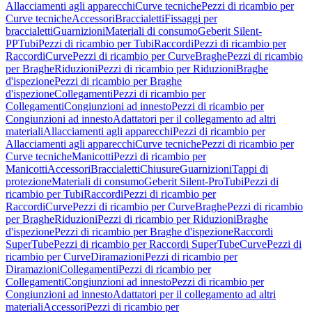
Allacciamenti agli apparecchi
Curve tecniche
Pezzi di ricambio per
Curve tecniche
Accessori
Braccialetti
Fissaggi per
braccialetti
Guarnizioni
Materiali di consumo
Geberit Silent-
PP
Tubi
Pezzi di ricambio per Tubi
Raccordi
Pezzi di ricambio per
Raccordi
Curve
Pezzi di ricambio per Curve
Braghe
Pezzi di ricambio
per Braghe
Riduzioni
Pezzi di ricambio per Riduzioni
Braghe
d'ispezione
Pezzi di ricambio per Braghe
d'ispezione
Collegamenti
Pezzi di ricambio per
Collegamenti
Congiunzioni ad innesto
Pezzi di ricambio per
Congiunzioni ad innesto
Adattatori per il collegamento ad altri
materiali
Allacciamenti agli apparecchi
Pezzi di ricambio per
Allacciamenti agli apparecchi
Curve tecniche
Pezzi di ricambio per
Curve tecniche
Manicotti
Pezzi di ricambio per
Manicotti
Accessori
Braccialetti
Chiusure
Guarnizioni
Tappi di
protezione
Materiali di consumo
Geberit Silent-Pro
Tubi
Pezzi di
ricambio per Tubi
Raccordi
Pezzi di ricambio per
Raccordi
Curve
Pezzi di ricambio per Curve
Braghe
Pezzi di ricambio
per Braghe
Riduzioni
Pezzi di ricambio per Riduzioni
Braghe
d'ispezione
Pezzi di ricambio per Braghe d'ispezione
Raccordi
SuperTube
Pezzi di ricambio per Raccordi SuperTube
Curve
Pezzi di
ricambio per Curve
Diramazioni
Pezzi di ricambio per
Diramazioni
Collegamenti
Pezzi di ricambio per
Collegamenti
Congiunzioni ad innesto
Pezzi di ricambio per
Congiunzioni ad innesto
Adattatori per il collegamento ad altri
materiali
Accessori
Pezzi di ricambio per