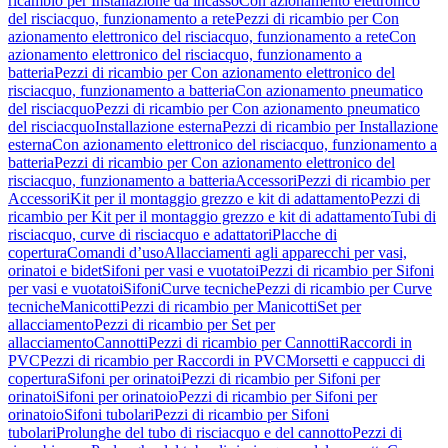
ricambio per Installazione da incasso
Con azionamento elettronico
del risciacquo, funzionamento a rete
Pezzi di ricambio per Con
azionamento elettronico del risciacquo, funzionamento a rete
Con
azionamento elettronico del risciacquo, funzionamento a
batteria
Pezzi di ricambio per Con azionamento elettronico del
risciacquo, funzionamento a batteria
Con azionamento pneumatico
del risciacquo
Pezzi di ricambio per Con azionamento pneumatico
del risciacquo
Installazione esterna
Pezzi di ricambio per Installazione
esterna
Con azionamento elettronico del risciacquo, funzionamento a
batteria
Pezzi di ricambio per Con azionamento elettronico del
risciacquo, funzionamento a batteria
Accessori
Pezzi di ricambio per
Accessori
Kit per il montaggio grezzo e kit di adattamento
Pezzi di
ricambio per Kit per il montaggio grezzo e kit di adattamento
Tubi di
risciacquo, curve di risciacquo e adattatori
Placche di
copertura
Comandi d’uso
Allacciamenti agli apparecchi per vasi,
orinatoi e bidet
Sifoni per vasi e vuotatoi
Pezzi di ricambio per Sifoni
per vasi e vuotatoi
Sifoni
Curve tecniche
Pezzi di ricambio per Curve
tecniche
Manicotti
Pezzi di ricambio per Manicotti
Set per
allacciamento
Pezzi di ricambio per Set per
allacciamento
Cannotti
Pezzi di ricambio per Cannotti
Raccordi in
PVC
Pezzi di ricambio per Raccordi in PVC
Morsetti e cappucci di
copertura
Sifoni per orinatoi
Pezzi di ricambio per Sifoni per
orinatoi
Sifoni per orinatoio
Pezzi di ricambio per Sifoni per
orinatoio
Sifoni tubolari
Pezzi di ricambio per Sifoni
tubolari
Prolunghe del tubo di risciacquo e del cannotto
Pezzi di