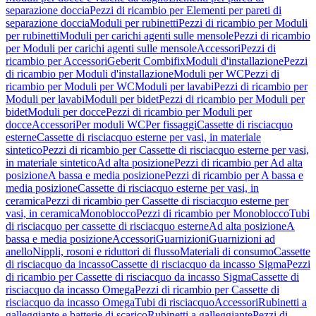
separazione doccia
Pezzi di ricambio per Elementi per pareti di
separazione doccia
Moduli per rubinetti
Pezzi di ricambio per Moduli
per rubinetti
Moduli per carichi agenti sulle mensole
Pezzi di ricambio
per Moduli per carichi agenti sulle mensole
Accessori
Pezzi di
ricambio per Accessori
Geberit Combifix
Moduli d'installazione
Pezzi
di ricambio per Moduli d'installazione
Moduli per WC
Pezzi di
ricambio per Moduli per WC
Moduli per lavabi
Pezzi di ricambio per
Moduli per lavabi
Moduli per bidet
Pezzi di ricambio per Moduli per
bidet
Moduli per docce
Pezzi di ricambio per Moduli per
docce
Accessori
Per moduli WC
Per fissaggi
Cassette di risciacquo
esterne
Cassette di risciacquo esterne per vasi, in materiale
sintetico
Pezzi di ricambio per Cassette di risciacquo esterne per vasi,
in materiale sintetico
Ad alta posizione
Pezzi di ricambio per Ad alta
posizione
A bassa e media posizione
Pezzi di ricambio per A bassa e
media posizione
Cassette di risciacquo esterne per vasi, in
ceramica
Pezzi di ricambio per Cassette di risciacquo esterne per
vasi, in ceramica
Monoblocco
Pezzi di ricambio per Monoblocco
Tubi
di risciacquo per cassette di risciacquo esterne
Ad alta posizione
A
bassa e media posizione
Accessori
Guarnizioni
Guarnizioni ad
anello
Nippli, rosoni e riduttori di flusso
Materiali di consumo
Cassette
di risciacquo da incasso
Cassette di risciacquo da incasso Sigma
Pezzi
di ricambio per Cassette di risciacquo da incasso Sigma
Cassette di
risciacquo da incasso Omega
Pezzi di ricambio per Cassette di
risciacquo da incasso Omega
Tubi di risciacquo
Accessori
Rubinetti a
galleggiante e batterie di scarico
Rubinetti a galleggiante
Pezzi di