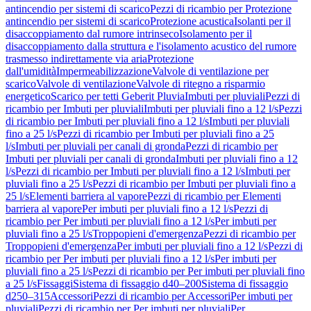
antincendio per sistemi di scarico
Pezzi di ricambio per Protezione
antincendio per sistemi di scarico
Protezione acustica
Isolanti per il
disaccoppiamento dal rumore intrinseco
Isolamento per il
disaccoppiamento dalla struttura e l'isolamento acustico del rumore
trasmesso indirettamente via aria
Protezione
dall'umidità
Impermeabilizzazione
Valvole di ventilazione per
scarico
Valvole di ventilazione
Valvole di ritegno a risparmio
energetico
Scarico per tetti Geberit Pluvia
Imbuti per pluviali
Pezzi di
ricambio per Imbuti per pluviali
Imbuti per pluviali fino a 12 l/s
Pezzi
di ricambio per Imbuti per pluviali fino a 12 l/s
Imbuti per pluviali
fino a 25 l/s
Pezzi di ricambio per Imbuti per pluviali fino a 25
l/s
Imbuti per pluviali per canali di gronda
Pezzi di ricambio per
Imbuti per pluviali per canali di gronda
Imbuti per pluviali fino a 12
l/s
Pezzi di ricambio per Imbuti per pluviali fino a 12 l/s
Imbuti per
pluviali fino a 25 l/s
Pezzi di ricambio per Imbuti per pluviali fino a
25 l/s
Elementi barriera al vapore
Pezzi di ricambio per Elementi
barriera al vapore
Per imbuti per pluviali fino a 12 l/s
Pezzi di
ricambio per Per imbuti per pluviali fino a 12 l/s
Per imbuti per
pluviali fino a 25 l/s
Troppopieni d'emergenza
Pezzi di ricambio per
Troppopieni d'emergenza
Per imbuti per pluviali fino a 12 l/s
Pezzi di
ricambio per Per imbuti per pluviali fino a 12 l/s
Per imbuti per
pluviali fino a 25 l/s
Pezzi di ricambio per Per imbuti per pluviali fino
a 25 l/s
Fissaggi
Sistema di fissaggio d40–200
Sistema di fissaggio
d250–315
Accessori
Pezzi di ricambio per Accessori
Per imbuti per
pluviali
Pezzi di ricambio per Per imbuti per pluviali
Per