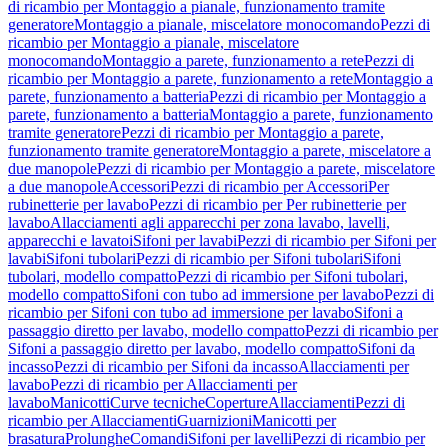
di ricambio per Montaggio a pianale, funzionamento tramite
generatore
Montaggio a pianale, miscelatore monocomando
Pezzi di
ricambio per Montaggio a pianale, miscelatore
monocomando
Montaggio a parete, funzionamento a rete
Pezzi di
ricambio per Montaggio a parete, funzionamento a rete
Montaggio a
parete, funzionamento a batteria
Pezzi di ricambio per Montaggio a
parete, funzionamento a batteria
Montaggio a parete, funzionamento
tramite generatore
Pezzi di ricambio per Montaggio a parete,
funzionamento tramite generatore
Montaggio a parete, miscelatore a
due manopole
Pezzi di ricambio per Montaggio a parete, miscelatore
a due manopole
Accessori
Pezzi di ricambio per Accessori
Per
rubinetterie per lavabo
Pezzi di ricambio per Per rubinetterie per
lavabo
Allacciamenti agli apparecchi per zona lavabo, lavelli,
apparecchi e lavatoi
Sifoni per lavabi
Pezzi di ricambio per Sifoni per
lavabi
Sifoni tubolari
Pezzi di ricambio per Sifoni tubolari
Sifoni
tubolari, modello compatto
Pezzi di ricambio per Sifoni tubolari,
modello compatto
Sifoni con tubo ad immersione per lavabo
Pezzi di
ricambio per Sifoni con tubo ad immersione per lavabo
Sifoni a
passaggio diretto per lavabo, modello compatto
Pezzi di ricambio per
Sifoni a passaggio diretto per lavabo, modello compatto
Sifoni da
incasso
Pezzi di ricambio per Sifoni da incasso
Allacciamenti per
lavabo
Pezzi di ricambio per Allacciamenti per
lavabo
Manicotti
Curve tecniche
Coperture
Allacciamenti
Pezzi di
ricambio per Allacciamenti
Guarnizioni
Manicotti per
brasatura
Prolunghe
Comandi
Sifoni per lavelli
Pezzi di ricambio per