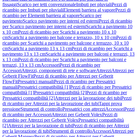
fissaggi
Scarico per tetti convenzionale
Imbuti per pluviali
Pezzi di
ricambio per Imbuti per pluviali
Elementi barriera al vapore
Pezzi di
ricambio per Elementi barriera al vapore
Scarico per
pavimento
Scarico pavimento per interni ed esterni
Pezzi di ricambio
per Scarico pavimento per interni ed esterni
Scarichi a pavimento 10
x 10 cm
Pezzi di ricambio per Scarichi a pavimento 10 x 10
cm
Scarichi a pavimento per balcone e terrazzo, 10 x 10 cm
Pezzi di
ricambio per Scarichi a pavimento per balcone e terrazzo, 10 x 10
cm
Scarichi a pavimento 13 x 13 cm
Pezzi di ricambio per Scarichi a
pavimento 13 x 13 cm
Scarichi a pavimento per balconi e terrazzi, 13
x 13 cm
Pezzi di ricambio per Scarichi a pavimento per balconi e
terrazzi, 13 x 13 cm
Accessori
Pezzi di ricambio per
Accessori
Attrezzi, componenti di rete e software
Attrezzi
Attrezzi per
Geberit FlowFit
Pezzi di ricambio per Attrezzi per Geberit
FlowFit
Pressatrici manuali
Pezzi di ricambio per Pressatrici
manuali
Pressatrici compatibilità [1]
Pezzi di ricambio per Pressatrici
compatibilità [1]
Pressatrici compatibilità [2]
Pezzi di ricambio per
Pressatrici compatibilità [2]
Attrezzi per la lavorazione dei tubi
Pezzi
di ricambio per Attrezzi per la lavorazione dei tubi
Tappi prova
pressione
Strumenti di controllo
Pressatrici con attrezzi
Accessori
Pezzi
di ricambio per Accessori
Attrezzi per Geberit Volex
Pezzi di
ricambio per Attrezzi per Geberit Volex
Pressatrici compatibilità
[2]
Attrezzi per la lavorazione di tubi
Pezzi di ricambio per Attrezzi
per la lavorazione di tubi
Strumenti di controllo
Accessori
Attrezzi per
Geberit Mapress
Pezzi di ricambio per Attrezzi per Geberit