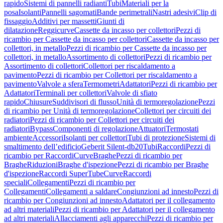
rapido
Sistemi di pannelli radianti
Tubi
Materiali per la
posa
Isolanti
Pannelli sagomati
Bande perimetrali
Nastri adesivi
Clip di
fissaggio
Additivi per massetti
Giunti di
dilatazione
Reggicurve
Cassette da incasso per collettori
Pezzi di
ricambio per Cassette da incasso per collettori
Cassette da incasso per
collettori, in metallo
Pezzi di ricambio per Cassette da incasso per
collettori, in metallo
Assortimento di collettori
Pezzi di ricambio per
Assortimento di collettori
Collettori per riscaldamento a
pavimento
Pezzi di ricambio per Collettori per riscaldamento a
pavimento
Valvole a sfera
Termometri
Adattatori
Pezzi di ricambio per
Adattatori
Terminali per collettori
Valvole di sfiato
rapido
Chiusure
Suddivisori di flusso
Unità di termoregolazione
Pezzi
di ricambio per Unità di termoregolazione
Collettori per circuiti dei
radiatori
Pezzi di ricambio per Collettori per circuiti dei
radiatori
Bypass
Componenti di regolazione
Attuatori
Termostati
ambiente
Accessori
Isolanti per collettori
Tubi di protezione
Sistemi di
smaltimento dell’edificio
Geberit Silent-db20
Tubi
Raccordi
Pezzi di
ricambio per Raccordi
Curve
Braghe
Pezzi di ricambio per
Braghe
Riduzioni
Braghe d'ispezione
Pezzi di ricambio per Braghe
d'ispezione
Raccordi SuperTube
Curve
Raccordi
speciali
Collegamenti
Pezzi di ricambio per
Collegamenti
Collegamenti a saldare
Congiunzioni ad innesto
Pezzi di
ricambio per Congiunzioni ad innesto
Adattatori per il collegamento
ad altri materiali
Pezzi di ricambio per Adattatori per il collegamento
ad altri materiali
Allacciamenti agli apparecchi
Pezzi di ricambio per