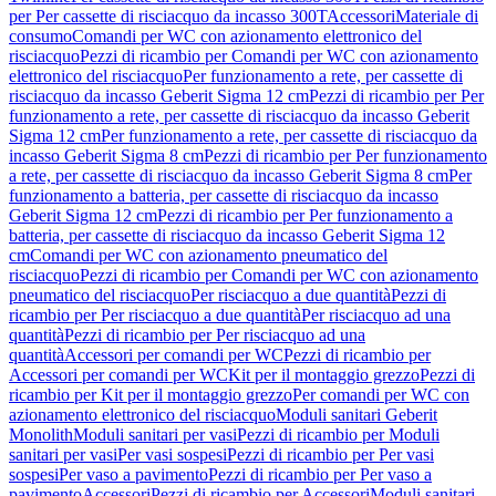
per Per cassette di risciacquo da incasso 300T
Accessori
Materiale di
consumo
Comandi per WC con azionamento elettronico del
risciacquo
Pezzi di ricambio per Comandi per WC con azionamento
elettronico del risciacquo
Per funzionamento a rete, per cassette di
risciacquo da incasso Geberit Sigma 12 cm
Pezzi di ricambio per Per
funzionamento a rete, per cassette di risciacquo da incasso Geberit
Sigma 12 cm
Per funzionamento a rete, per cassette di risciacquo da
incasso Geberit Sigma 8 cm
Pezzi di ricambio per Per funzionamento
a rete, per cassette di risciacquo da incasso Geberit Sigma 8 cm
Per
funzionamento a batteria, per cassette di risciacquo da incasso
Geberit Sigma 12 cm
Pezzi di ricambio per Per funzionamento a
batteria, per cassette di risciacquo da incasso Geberit Sigma 12
cm
Comandi per WC con azionamento pneumatico del
risciacquo
Pezzi di ricambio per Comandi per WC con azionamento
pneumatico del risciacquo
Per risciacquo a due quantità
Pezzi di
ricambio per Per risciacquo a due quantità
Per risciacquo ad una
quantità
Pezzi di ricambio per Per risciacquo ad una
quantità
Accessori per comandi per WC
Pezzi di ricambio per
Accessori per comandi per WC
Kit per il montaggio grezzo
Pezzi di
ricambio per Kit per il montaggio grezzo
Per comandi per WC con
azionamento elettronico del risciacquo
Moduli sanitari Geberit
Monolith
Moduli sanitari per vasi
Pezzi di ricambio per Moduli
sanitari per vasi
Per vasi sospesi
Pezzi di ricambio per Per vasi
sospesi
Per vaso a pavimento
Pezzi di ricambio per Per vaso a
pavimento
Accessori
Pezzi di ricambio per Accessori
Moduli sanitari