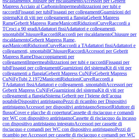
riscaldamento
Chiusure per riscaldamento
Accessori per Geberit
Mapress Acciaio al Carbonio
Impermeabilizzazioni per tubi e
raccordi
Fissaggi per tubi
Fissaggi per collegamenti
Guarnizioni del
sistema
Kit di viti per collegamenti a flangia
Geberit Mapress
Rame
Geberit Mapress Rame
Manicotti
Riduzioni
Curve
Raccordi a
T
Croci a 90 gradi
Adattatori fissi
Adattatori e collegamenti,
smontabili
Chiusure
Raccordi
Raccordi per riscaldamento
Chiusure per
riscaldamento
Geberit Mapress Rame,
gas
Manicotti
Riduzioni
Curve
Raccordi a T
Adattatori fissi
Adattatori e
collegamenti, smontabili
Chiusure
Raccordi
Accessori per Geberit
Mapress Rame
Disaccoppiamenti per
collegamenti
Impermeabilizzazioni per tubi e raccordi
Fissaggi per
tubi
Fissaggi per collegamenti
Guarnizioni del sistema
Kit di viti per
collegamenti a flangia
Geberit Mapress CuNiFe
Geberit Mapress
CuNiFe
Tubi 2.1972
Manicotti
Riduzioni
Curve
Raccordi a
T
Adattatori fissi
Adattatori e collegamenti, smontabili
Accessori per
Geberit Mapress CuNiFe
Guarnizioni del sistema
Kit di viti per
collegamenti a flangia
Sistema Geberit per l’Igiene dell’acqua
potabile
Dispositivi antiristagno
Pezzi di ricambio per Dispositivi
antiristagno
Accessori per dispositivi antiristagno
Sensori
Riduttore di
flusso
Cover e placche di copertura
Cassette di risciacquo e comandi
per WC con dispositivo antiristagno
Cassette di risciacquo da incasso
con dispositivo antiristagno integrato
Accessori per cassette di
risciacquo e comandi per WC con dispositivo antiristagno
Pezzi di
ricambio per Accessori per cassette di risciacquo e comandi per WC