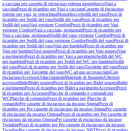
a cacciata per cassetta di risciacquo esterna monoblocco
Vasi a
cacciata
Pezzi di ricambio per Vasi a cacciata
Cassette di risciacquo
esterne per vasi, in vetrochina
Monoblocco
Sedili del vaso
Pezzi di
ricambio per Sedili del vaso
Sedili del vaso
Pezzi di ricambio per
Sedili del vaso
Vasi versione Comfort
Pezzi di ricambio per Vasi
versione Comfort
Vasi a cacciata, prolungati
Pezzi di ricambio per
Vasi a cacciata, prolungati
Sedili del vaso versione Comfort
Pezzi di
ricambio per Sedili del vaso versione Comfort
Sedili del vaso
Pezzi di
ricambio per Sedili del vaso
Vasi per bambini
Pezzi di ricambio per
Vasi per bambini
Vasi sospesi
Pezzi di ricambio per Vasi sospesi
Vasi
a pavimento
Pezzi di ricambio per Vasi a pavimento
Sedili del WC
per bambini
Pezzi di ricambio per Sedili del WC per bambini
Sedili
del vaso
Pezzi di ricambio per Sedili del vaso
Tavolette del vaso
Pezzi
di ricambio per Tavolette del vaso
WC ad uso accovacciato
Con
risciacquo
Accessori
Allacciamenti
Materiale di fissaggio
Ulteriori
accessori
Bidet
Bidet sospesi
Pezzi di ricambio per Bidet sospesi
Bidet
a pavimento
Pezzi di ricambio per Bidet a pavimento
Accessori
Pezzi
di ricambio per Accessori
Placche di comando e comandi per
WC
Placche di comando
Pezzi di ricambio per Placche di
comando
Per cassette di risciacquo da incasso Sigma
Pezzi di
ricambio per Per cassette di risciacquo da incasso Sigma
Per cassette
di risciacquo da incasso Omega
Pezzi di ricambio per Per cassette di
risciacquo da incasso Omega
Per cassette di risciacquo da incasso
Twinline
Pezzi di ricambio per Per cassette di risciacquo da incasso
Twinline
Per cassette di risciacquo da incasso 300T
Pezzi di ricambio