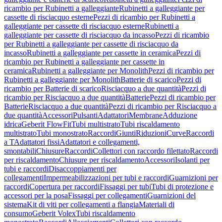
ricambio per Rubinetti a galleggiante
Rubinetti a galleggiante per
cassette di risciacquo esterne
Pezzi di ricambio per Rubinetti a
galleggiante per cassette di risciacquo esterne
Rubinetti a
galleggiante per cassette di risciacquo da incasso
Pezzi di ricambio
per Rubinetti a galleggiante per cassette di risciacquo da
incasso
Rubinetti a galleggiante per cassette in ceramica
Pezzi di
ricambio per Rubinetti a galleggiante per cassette in
ceramica
Rubinetti a galleggiante per Monolith
Pezzi di ricambio per
Rubinetti a galleggiante per Monolith
Batterie di scarico
Pezzi di
ricambio per Batterie di scarico
Risciacquo a due quantità
Pezzi di
ricambio per Risciacquo a due quantità
Batterie
Pezzi di ricambio per
Batterie
Risciacquo a due quantità
Pezzi di ricambio per Risciacquo a
due quantità
Accessori
Pulsanti
Adattatori
Membrane
Adduzione
idrica
Geberit FlowFit
Tubi multistrato
Tubi riscaldamento
multistrato
Tubi monostrato
Raccordi
Giunti
Riduzioni
Curve
Raccordi
a T
Adattatori fissi
Adattatori e collegamenti,
smontabili
Chiusure
Raccordi
Collettori con raccordo filettato
Raccordi
per riscaldamento
Chiusure per riscaldamento
Accessori
Isolanti per
tubi e raccordi
Disaccoppiamenti per
collegamenti
Impermeabilizzazioni per tubi e raccordi
Guarnizioni per
raccordi
Copertura per raccordi
Fissaggi per tubi
Tubi di protezione e
accessori per la posa
Fissaggi per collegamenti
Guarnizioni del
sistema
Kit di viti per collegamenti a flangia
Materiali di
consumo
Geberit Volex
Tubi riscaldamento