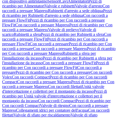
con dispositivo antiristagno
Sensori
Cavi
Alimentatori
Pezzi di
ricambio per Alimentatori
Valvole e rubinetti
Valvole d'arresto
Con
raccordi a pressare Mapress
Rubinetti d'arresto a sede obliqua
Pezzi
di ricambio per Rubinetti d'arresto a sede obliqua
Con raccordi a
pressare FlowFit
Pezzi di ricambio per Con raccordi a pressare
FlowFit
Con raccordi a pressare Mapress
Pezzi di ricambio per Con
raccordi a pressare Mapress
Valvole di prelievo
Valvole di
scarico
Rubinetti a sfera
Pezzi di ricambio per Rubinetti a sfera
Con
raccordi a pressare FlowFit
Pezzi di ricambio per Con raccordi a
pressare FlowFit
Con raccordi a pressare
Pezzi di ricambio per Con
raccordi a pressare
Con raccordi a pressare Mapress
Pezzi di ricambio
per Con raccordi a pressare Mapress
Rubinetti a sfera per
l'installazione da incasso
Pezzi di ricambio per Rubinetti a sfera per
l'installazione da incasso
Con raccordi a pressare FlowFit
Pezzi di
ricambio per Con raccordi a pressare FlowFit
Con raccordi a
pressare
Pezzi di ricambio per Con raccordi a pressare
Con raccordi
Volex
Con raccordi Compact
Pezzi di ricambio per Con raccordi
Compact
Con raccordi a pressare Mapress
Pezzi di ricambio per Con
raccordi a pressare Mapress
Con raccordi filettati
Unità valvole
d'intercettazione e collettori per il montaggio da incasso
Pezzi di
ricambio per Unità valvole d'intercettazione e collettori per il
montaggio da incasso
Con raccordi Compact
Pezzi di ricambio per
Con raccordi Compact
Valvole di ritegno
Con raccordi a pressare
Mapress
Collegamenti idrici per contatore dell'acqua
Con raccordi
filettati
Valvole di sfiato per riscaldamento
Valvole di sfiato