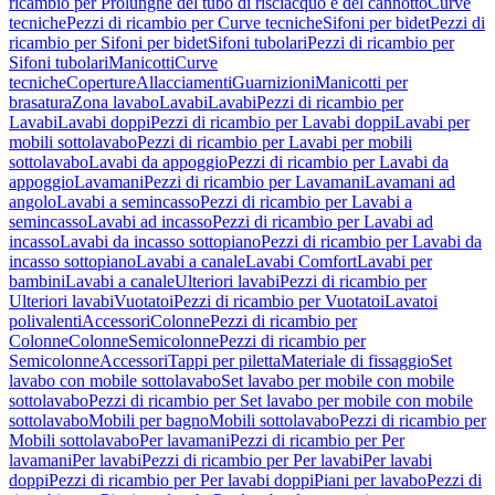
ricambio per Prolunghe del tubo di risciacquo e del cannotto
Curve
tecniche
Pezzi di ricambio per Curve tecniche
Sifoni per bidet
Pezzi di
ricambio per Sifoni per bidet
Sifoni tubolari
Pezzi di ricambio per
Sifoni tubolari
Manicotti
Curve
tecniche
Coperture
Allacciamenti
Guarnizioni
Manicotti per
brasatura
Zona lavabo
Lavabi
Lavabi
Pezzi di ricambio per
Lavabi
Lavabi doppi
Pezzi di ricambio per Lavabi doppi
Lavabi per
mobili sottolavabo
Pezzi di ricambio per Lavabi per mobili
sottolavabo
Lavabi da appoggio
Pezzi di ricambio per Lavabi da
appoggio
Lavamani
Pezzi di ricambio per Lavamani
Lavamani ad
angolo
Lavabi a semincasso
Pezzi di ricambio per Lavabi a
semincasso
Lavabi ad incasso
Pezzi di ricambio per Lavabi ad
incasso
Lavabi da incasso sottopiano
Pezzi di ricambio per Lavabi da
incasso sottopiano
Lavabi a canale
Lavabi Comfort
Lavabi per
bambini
Lavabi a canale
Ulteriori lavabi
Pezzi di ricambio per
Ulteriori lavabi
Vuotatoi
Pezzi di ricambio per Vuotatoi
Lavatoi
polivalenti
Accessori
Colonne
Pezzi di ricambio per
Colonne
Colonne
Semicolonne
Pezzi di ricambio per
Semicolonne
Accessori
Tappi per piletta
Materiale di fissaggio
Set
lavabo con mobile sottolavabo
Set lavabo per mobile con mobile
sottolavabo
Pezzi di ricambio per Set lavabo per mobile con mobile
sottolavabo
Mobili per bagno
Mobili sottolavabo
Pezzi di ricambio per
Mobili sottolavabo
Per lavamani
Pezzi di ricambio per Per
lavamani
Per lavabi
Pezzi di ricambio per Per lavabi
Per lavabi
doppi
Pezzi di ricambio per Per lavabi doppi
Piani per lavabo
Pezzi di