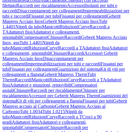
monostrato
Raccordi
Allacciamenti
Collettori con raccordo
filettato
Raccordi per riscaldamento
Accessori
Isolanti per tubi e
raccordi
Disaccoppiamenti per collegamenti
Impermeabilizzazioni per
tubi e raccordi
Fissaggi per tubi
Fissaggi per collegamenti
Geberit
Mapress Acciaio Inox
Geberit Mapress Acciaio Inox
Tubi
1.4401
Nippli da tubo
Manicotti
Riduzioni
Curve
Raccordi a
T
Adattatori fissi
Adattatori e collegamenti,
smontabili
Compensatori
Chiusure
Raccordi
Geberit Mapress Acciaio
Inox, gas
Tubi 1.4401
Nippli da
tubo
Manicotti
Riduzioni
Curve
Raccordi a T
Adattatori fissi
Adattatori
e collegamenti, smontabili
Chiusure
Raccordi
Accessori Geberit
Mapress Acciaio Inox
Disaccoppiamenti per
collegamenti
Impermeabilizzazioni per tubi e raccordi
Fissaggi per
tubi
Fissaggi per collegamenti
Guarnizioni del sistema
Kit di viti per
collegamenti a flangia
Geberit Mapress Therm
Tubi
Therm
Raccordi
Manicotti
Riduzioni
Curve
Raccordi a T
Adattatori
fissi
Adattatori e giunzioni, removibili
Compensatori
assiali
Chiusure
Raccordi per riscaldamento
Chiusure per
riscaldamento
Accessori per Geberit Mapress Therm
Guarnizioni del
sistema
Kit di viti per collegamenti a flangia
Fissaggi per tubi
Geberit
Mapress acciaio al Carbonio
Geberit Mapress Acciaio al
Carbonio
Tubi 1.0034
Tubi 1.0215
Nippli da
tubo
Manicotti
Riduzioni
Curve
Raccordi a T
Croci a 90
gradi
Adattatori fissi
Adattatori e collegamenti,
smontabili
Compensatori
Chiusure
Raccordi per