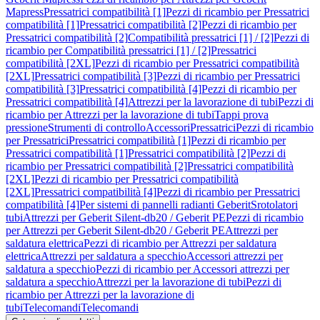
Mapress
Pressatrici compatibilità [1]
Pezzi di ricambio per Pressatrici
compatibilità [1]
Pressatrici compatibilità [2]
Pezzi di ricambio per
Pressatrici compatibilità [2]
Compatibilità pressatrici [1] / [2]
Pezzi di
ricambio per Compatibilità pressatrici [1] / [2]
Pressatrici
compatibilità [2XL]
Pezzi di ricambio per Pressatrici compatibilità
[2XL]
Pressatrici compatibilità [3]
Pezzi di ricambio per Pressatrici
compatibilità [3]
Pressatrici compatibilità [4]
Pezzi di ricambio per
Pressatrici compatibilità [4]
Attrezzi per la lavorazione di tubi
Pezzi di
ricambio per Attrezzi per la lavorazione di tubi
Tappi prova
pressione
Strumenti di controllo
Accessori
Pressatrici
Pezzi di ricambio
per Pressatrici
Pressatrici compatibilità [1]
Pezzi di ricambio per
Pressatrici compatibilità [1]
Pressatrici compatibilità [2]
Pezzi di
ricambio per Pressatrici compatibilità [2]
Pressatrici compatibilità
[2XL]
Pezzi di ricambio per Pressatrici compatibilità
[2XL]
Pressatrici compatibilità [4]
Pezzi di ricambio per Pressatrici
compatibilità [4]
Per sistemi di pannelli radianti Geberit
Srotolatori
tubi
Attrezzi per Geberit Silent-db20 / Geberit PE
Pezzi di ricambio
per Attrezzi per Geberit Silent-db20 / Geberit PE
Attrezzi per
saldatura elettrica
Pezzi di ricambio per Attrezzi per saldatura
elettrica
Attrezzi per saldatura a specchio
Accessori attrezzi per
saldatura a specchio
Pezzi di ricambio per Accessori attrezzi per
saldatura a specchio
Attrezzi per la lavorazione di tubi
Pezzi di
ricambio per Attrezzi per la lavorazione di
tubi
Telecomandi
Telecomandi