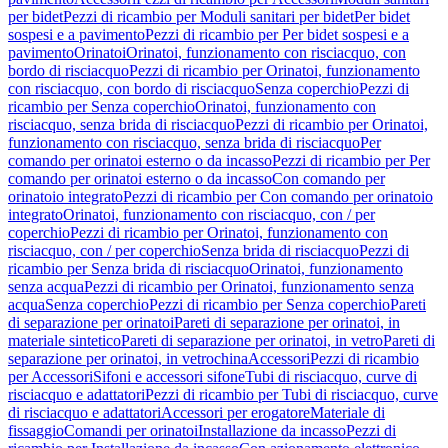
per bidet
Pezzi di ricambio per Moduli sanitari per bidet
Per bidet
sospesi e a pavimento
Pezzi di ricambio per Per bidet sospesi e a
pavimento
Orinatoi
Orinatoi, funzionamento con risciacquo, con
bordo di risciacquo
Pezzi di ricambio per Orinatoi, funzionamento
con risciacquo, con bordo di risciacquo
Senza coperchio
Pezzi di
ricambio per Senza coperchio
Orinatoi, funzionamento con
risciacquo, senza brida di risciacquo
Pezzi di ricambio per Orinatoi,
funzionamento con risciacquo, senza brida di risciacquo
Per
comando per orinatoi esterno o da incasso
Pezzi di ricambio per Per
comando per orinatoi esterno o da incasso
Con comando per
orinatoio integrato
Pezzi di ricambio per Con comando per orinatoio
integrato
Orinatoi, funzionamento con risciacquo, con / per
coperchio
Pezzi di ricambio per Orinatoi, funzionamento con
risciacquo, con / per coperchio
Senza brida di risciacquo
Pezzi di
ricambio per Senza brida di risciacquo
Orinatoi, funzionamento
senza acqua
Pezzi di ricambio per Orinatoi, funzionamento senza
acqua
Senza coperchio
Pezzi di ricambio per Senza coperchio
Pareti
di separazione per orinatoi
Pareti di separazione per orinatoi, in
materiale sintetico
Pareti di separazione per orinatoi, in vetro
Pareti di
separazione per orinatoi, in vetrochina
Accessori
Pezzi di ricambio
per Accessori
Sifoni e accessori sifone
Tubi di risciacquo, curve di
risciacquo e adattatori
Pezzi di ricambio per Tubi di risciacquo, curve
di risciacquo e adattatori
Accessori per erogatore
Materiale di
fissaggio
Comandi per orinatoi
Installazione da incasso
Pezzi di