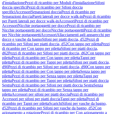
d'installazione
Pezzi di ricambio per Moduli d'installazione
Sifoni
doccia specifici
Pezzi di ricambio per Sifoni doccia
specifici
Accessori
Separazioni doccia
Pezzi di ricambio per
Separazioni doccia
Pareti laterali per docce walk-in
Pezzi di ricambio
per Pareti laterali per docce walk-in
Accessori
Pezzi di ricambio per
Accessori
Nicchie portaoggetti per docce
Pezzi di ricambio per
Nicchie portaoggetti per docce
Nicchie portaoggetti
Pezzi di ricambio
per Nicchie portaoggetti
Accessori
Allacciamenti agli apparecchi per
docce e vasche da bagno
Sifoni per piatti doccia, d52
Pezzi di
ricambio per Sifoni per piatti doccia, d52
Con tappo per piletta
Pezzi
di ricambio per Con tappo per piletta
Sifoni per piatti doccia,
d62
Pezzi di ricambio per Sifoni per piatti doccia, d62
Con tappo per
piletta
Pezzi di ricambio per Con tappo per piletta
Tappi per
piletta
Pezzi di ricambio per Tappi per piletta
Sifoni per piatti doccia,
d90
Pezzi di ricambio per Sifoni per piatti doccia, d90
Con tappo per
piletta
Pezzi di ricambio per Con tappo per piletta
Senza tappo per
piletta
Pezzi di ricambio per Senza tappo per piletta
Tappi per
piletta
Pezzi di ricambio per Tappi per piletta
Sifoni per piatti doccia
Sestra
Pezzi di ricambio per Sifoni per piatti doccia Sestra
Senza
tappo per piletta
Pezzi di ricambio per Senza tappo per
piletta
Accessori per sifoni per piatti doccia
Pezzi di ricambio per
Accessori per sifoni per piatti doccia
Tappi per piletta
Pezzi di
ricambio per Tappi per piletta
Scarichi
Sifoni per vasche da bagno,
d52
Pezzi di ricambio per Sifoni per vasche da bagno, d52
Con
azionamento a rotazione
Pezzi di ricambio per Con azionamento a