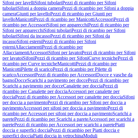
Sifoni per lavelli
Sifoni tubolari
Pezzi di ricambio per Sifoni
tubolari
Sifoni a doppia camera
Pezzi di ricambio per Sifoni a doppia
camera
Giunti per lavello
Pezzi di ricambio per Giunti per
lavello
Manicotti
Pezzi di ricambio per Manicotti
Accessori
Pezzi di
ricambio per Accessori
Sifoni per apparecchi
Pezzi di ricambio per
Sifoni per apparecchi
Sifoni tubolari
Pezzi di ricambio per Sifoni
tubolari
Sifoni da incasso
Pezzi di ricambio per Sifoni da
incasso
Sifoni esterni
Pezzi di ricambio per Sifoni
esterni
Allacciamenti
Pezzi di ricambio per
Allacciamenti
Accessori
Sifoni per lavatoi
Pezzi di ricambio per Sifoni
per lavatoi
Sifoni
Pezzi di ricambio per Sifoni
Curve tecniche
Pezzi di
ricambio per Curve tecniche
Manicotti
Pezzi di ricambio per
Manicotti
Pilette di scarico
Pezzi di ricambio per Pilette di
scarico
Accessori
Pezzi di ricambio per Accessori
Docce e vasche da
bagno
Docce
Scarichi a pavimento per docce
Pezzi di ricambio per
Scarichi a pavimento per docce
Canalette per doccia
Pezzi di
ricambio per Canalette per doccia
Accessori per canalette per
doccia
Pezzi di ricambio per Accessori per canalette per doccia
Sifoni
per doccia a pavimento
Pezzi di ricambio per Sifoni per doccia a
pavimento
Accessori per sifoni per doccia a pavimento
Pezzi di
ricambio per Accessori per sifoni per doccia a pavimento
Scarichi a
parete
Pezzi di ricambio per Scarichi a parete
Accessori per scarichi a
parete
Pezzi di ricambio per Accessori per scarichi a parete
Piatti
doccia e superfici doccia
Pezzi di ricambio per Piatti doccia e
superfici doccia
Piatti doccia in vetrochina
Moduli