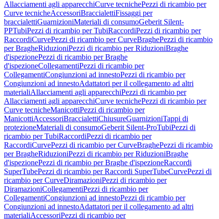
Allacciamenti agli apparecchi
Curve tecniche
Pezzi di ricambio per
Curve tecniche
Accessori
Braccialetti
Fissaggi per
braccialetti
Guarnizioni
Materiali di consumo
Geberit Silent-
PP
Tubi
Pezzi di ricambio per Tubi
Raccordi
Pezzi di ricambio per
Raccordi
Curve
Pezzi di ricambio per Curve
Braghe
Pezzi di ricambio
per Braghe
Riduzioni
Pezzi di ricambio per Riduzioni
Braghe
d'ispezione
Pezzi di ricambio per Braghe
d'ispezione
Collegamenti
Pezzi di ricambio per
Collegamenti
Congiunzioni ad innesto
Pezzi di ricambio per
Congiunzioni ad innesto
Adattatori per il collegamento ad altri
materiali
Allacciamenti agli apparecchi
Pezzi di ricambio per
Allacciamenti agli apparecchi
Curve tecniche
Pezzi di ricambio per
Curve tecniche
Manicotti
Pezzi di ricambio per
Manicotti
Accessori
Braccialetti
Chiusure
Guarnizioni
Tappi di
protezione
Materiali di consumo
Geberit Silent-Pro
Tubi
Pezzi di
ricambio per Tubi
Raccordi
Pezzi di ricambio per
Raccordi
Curve
Pezzi di ricambio per Curve
Braghe
Pezzi di ricambio
per Braghe
Riduzioni
Pezzi di ricambio per Riduzioni
Braghe
d'ispezione
Pezzi di ricambio per Braghe d'ispezione
Raccordi
SuperTube
Pezzi di ricambio per Raccordi SuperTube
Curve
Pezzi di
ricambio per Curve
Diramazioni
Pezzi di ricambio per
Diramazioni
Collegamenti
Pezzi di ricambio per
Collegamenti
Congiunzioni ad innesto
Pezzi di ricambio per
Congiunzioni ad innesto
Adattatori per il collegamento ad altri
materiali
Accessori
Pezzi di ricambio per