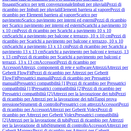
fissaggi
Scarico per tetti convenzionale
Imbuti per pluviali
Pezzi di
ricambio per Imbuti per pluviali
Elementi barriera al vapore
Pezzi di
ricambio per Elementi barriera al vapore
Scarico per
pavimento
Scarico pavimento per interni ed esterni
Pezzi di ricambio
per Scarico pavimento per interni ed esterni
Scarichi a pavimento 10
x 10 cm
Pezzi di ricambio per Scarichi a pavimento 10 x 10
cm
Scarichi a pavimento per balcone e terrazzo, 10 x 10 cm
Pezzi di
ricambio per Scarichi a pavimento per balcone e terrazzo, 10 x 10
cm
Scarichi a pavimento 13 x 13 cm
Pezzi di ricambio per Scarichi a
pavimento 13 x 13 cm
Scarichi a pavimento per balconi e terrazzi, 13
x 13 cm
Pezzi di ricambio per Scarichi a pavimento per balconi e
terrazzi, 13 x 13 cm
Accessori
Pezzi di ricambio per
Accessori
Attrezzi, componenti di rete e software
Attrezzi
Attrezzi per
Geberit FlowFit
Pezzi di ricambio per Attrezzi per Geberit
FlowFit
Pressatrici manuali
Pezzi di ricambio per Pressatrici
manuali
Pressatrici compatibilità [1]
Pezzi di ricambio per Pressatrici
compatibilità [1]
Pressatrici compatibilità [2]
Pezzi di ricambio per
Pressatrici compatibilità [2]
Attrezzi per la lavorazione dei tubi
Pezzi
di ricambio per Attrezzi per la lavorazione dei tubi
Tappi prova
pressione
Strumenti di controllo
Pressatrici con attrezzi
Accessori
Pezzi
di ricambio per Accessori
Attrezzi per Geberit Volex
Pezzi di
ricambio per Attrezzi per Geberit Volex
Pressatrici compatibilità
[2]
Attrezzi per la lavorazione di tubi
Pezzi di ricambio per Attrezzi
per la lavorazione di tubi
Strumenti di controllo
Accessori
Attrezzi per
Geberit Mapress
Pezzi di ricambio per Attrezzi per Geberit