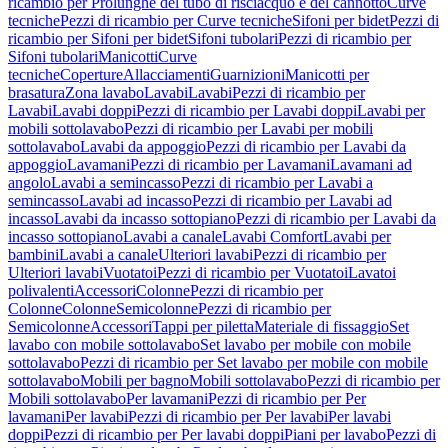
ricambio per Prolunghe del tubo di risciacquo e del cannotto
Curve
tecniche
Pezzi di ricambio per Curve tecniche
Sifoni per bidet
Pezzi di
ricambio per Sifoni per bidet
Sifoni tubolari
Pezzi di ricambio per
Sifoni tubolari
Manicotti
Curve
tecniche
Coperture
Allacciamenti
Guarnizioni
Manicotti per
brasatura
Zona lavabo
Lavabi
Lavabi
Pezzi di ricambio per
Lavabi
Lavabi doppi
Pezzi di ricambio per Lavabi doppi
Lavabi per
mobili sottolavabo
Pezzi di ricambio per Lavabi per mobili
sottolavabo
Lavabi da appoggio
Pezzi di ricambio per Lavabi da
appoggio
Lavamani
Pezzi di ricambio per Lavamani
Lavamani ad
angolo
Lavabi a semincasso
Pezzi di ricambio per Lavabi a
semincasso
Lavabi ad incasso
Pezzi di ricambio per Lavabi ad
incasso
Lavabi da incasso sottopiano
Pezzi di ricambio per Lavabi da
incasso sottopiano
Lavabi a canale
Lavabi Comfort
Lavabi per
bambini
Lavabi a canale
Ulteriori lavabi
Pezzi di ricambio per
Ulteriori lavabi
Vuotatoi
Pezzi di ricambio per Vuotatoi
Lavatoi
polivalenti
Accessori
Colonne
Pezzi di ricambio per
Colonne
Colonne
Semicolonne
Pezzi di ricambio per
Semicolonne
Accessori
Tappi per piletta
Materiale di fissaggio
Set
lavabo con mobile sottolavabo
Set lavabo per mobile con mobile
sottolavabo
Pezzi di ricambio per Set lavabo per mobile con mobile
sottolavabo
Mobili per bagno
Mobili sottolavabo
Pezzi di ricambio per
Mobili sottolavabo
Per lavamani
Pezzi di ricambio per Per
lavamani
Per lavabi
Pezzi di ricambio per Per lavabi
Per lavabi
doppi
Pezzi di ricambio per Per lavabi doppi
Piani per lavabo
Pezzi di