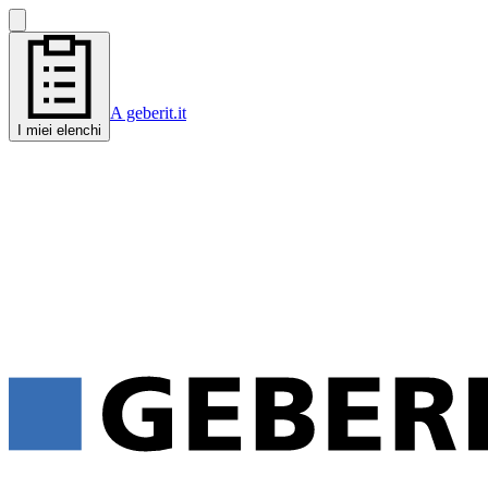
A geberit.it
I miei elenchi