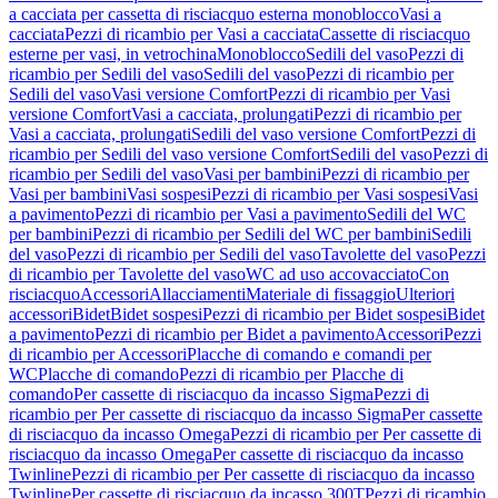
a cacciata per cassetta di risciacquo esterna monoblocco
Vasi a
cacciata
Pezzi di ricambio per Vasi a cacciata
Cassette di risciacquo
esterne per vasi, in vetrochina
Monoblocco
Sedili del vaso
Pezzi di
ricambio per Sedili del vaso
Sedili del vaso
Pezzi di ricambio per
Sedili del vaso
Vasi versione Comfort
Pezzi di ricambio per Vasi
versione Comfort
Vasi a cacciata, prolungati
Pezzi di ricambio per
Vasi a cacciata, prolungati
Sedili del vaso versione Comfort
Pezzi di
ricambio per Sedili del vaso versione Comfort
Sedili del vaso
Pezzi di
ricambio per Sedili del vaso
Vasi per bambini
Pezzi di ricambio per
Vasi per bambini
Vasi sospesi
Pezzi di ricambio per Vasi sospesi
Vasi
a pavimento
Pezzi di ricambio per Vasi a pavimento
Sedili del WC
per bambini
Pezzi di ricambio per Sedili del WC per bambini
Sedili
del vaso
Pezzi di ricambio per Sedili del vaso
Tavolette del vaso
Pezzi
di ricambio per Tavolette del vaso
WC ad uso accovacciato
Con
risciacquo
Accessori
Allacciamenti
Materiale di fissaggio
Ulteriori
accessori
Bidet
Bidet sospesi
Pezzi di ricambio per Bidet sospesi
Bidet
a pavimento
Pezzi di ricambio per Bidet a pavimento
Accessori
Pezzi
di ricambio per Accessori
Placche di comando e comandi per
WC
Placche di comando
Pezzi di ricambio per Placche di
comando
Per cassette di risciacquo da incasso Sigma
Pezzi di
ricambio per Per cassette di risciacquo da incasso Sigma
Per cassette
di risciacquo da incasso Omega
Pezzi di ricambio per Per cassette di
risciacquo da incasso Omega
Per cassette di risciacquo da incasso
Twinline
Pezzi di ricambio per Per cassette di risciacquo da incasso
Twinline
Per cassette di risciacquo da incasso 300T
Pezzi di ricambio