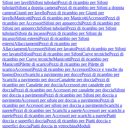
Sifoni per lavelli
Sifoni tubolari
Pezzi di ricambio per Sifoni
tubolari
Sifoni a doppia camera
Pezzi di ricambio per Sifoni a doppia
camera
Giunti per lavello
Pezzi di ricambio per Giunti per
lavello
Manicotti
Pezzi di ricambio per Manicotti
Accessori
Pezzi di
ricambio per Accessori
Sifoni per apparecchi
Pezzi di ricambio per
Sifoni per apparecchi
Sifoni tubolari
Pezzi di ricambio per Sifoni
tubolari
Sifoni da incasso
Pezzi di ricambio per Sifoni da
incasso
Sifoni esterni
Pezzi di ricambio per Sifoni
esterni
Allacciamenti
Pezzi di ricambio per
Allacciamenti
Accessori
Sifoni per lavatoi
Pezzi di ricambio per Sifoni
per lavatoi
Sifoni
Pezzi di ricambio per Sifoni
Curve tecniche
Pezzi di
ricambio per Curve tecniche
Manicotti
Pezzi di ricambio per
Manicotti
Pilette di scarico
Pezzi di ricambio per Pilette di
scarico
Accessori
Pezzi di ricambio per Accessori
Docce e vasche da
bagno
Docce
Scarichi a pavimento per docce
Pezzi di ricambio per
Scarichi a pavimento per docce
Canalette per doccia
Pezzi di
ricambio per Canalette per doccia
Accessori per canalette per
doccia
Pezzi di ricambio per Accessori per canalette per doccia
Sifoni
per doccia a pavimento
Pezzi di ricambio per Sifoni per doccia a
pavimento
Accessori per sifoni per doccia a pavimento
Pezzi di
ricambio per Accessori per sifoni per doccia a pavimento
Scarichi a
parete
Pezzi di ricambio per Scarichi a parete
Accessori per scarichi a
parete
Pezzi di ricambio per Accessori per scarichi a parete
Piatti
doccia e superfici doccia
Pezzi di ricambio per Piatti doccia e
superfici doccia
Piatti doccia in vetrochina
Moduli