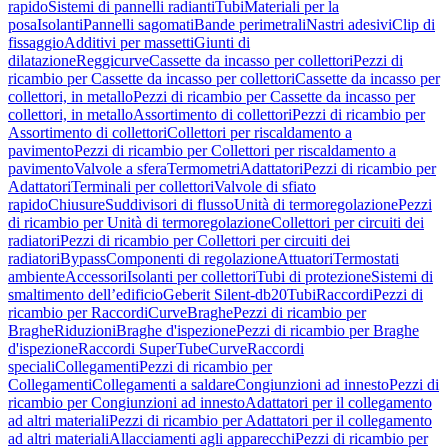
rapido
Sistemi di pannelli radianti
Tubi
Materiali per la
posa
Isolanti
Pannelli sagomati
Bande perimetrali
Nastri adesivi
Clip di
fissaggio
Additivi per massetti
Giunti di
dilatazione
Reggicurve
Cassette da incasso per collettori
Pezzi di
ricambio per Cassette da incasso per collettori
Cassette da incasso per
collettori, in metallo
Pezzi di ricambio per Cassette da incasso per
collettori, in metallo
Assortimento di collettori
Pezzi di ricambio per
Assortimento di collettori
Collettori per riscaldamento a
pavimento
Pezzi di ricambio per Collettori per riscaldamento a
pavimento
Valvole a sfera
Termometri
Adattatori
Pezzi di ricambio per
Adattatori
Terminali per collettori
Valvole di sfiato
rapido
Chiusure
Suddivisori di flusso
Unità di termoregolazione
Pezzi
di ricambio per Unità di termoregolazione
Collettori per circuiti dei
radiatori
Pezzi di ricambio per Collettori per circuiti dei
radiatori
Bypass
Componenti di regolazione
Attuatori
Termostati
ambiente
Accessori
Isolanti per collettori
Tubi di protezione
Sistemi di
smaltimento dell’edificio
Geberit Silent-db20
Tubi
Raccordi
Pezzi di
ricambio per Raccordi
Curve
Braghe
Pezzi di ricambio per
Braghe
Riduzioni
Braghe d'ispezione
Pezzi di ricambio per Braghe
d'ispezione
Raccordi SuperTube
Curve
Raccordi
speciali
Collegamenti
Pezzi di ricambio per
Collegamenti
Collegamenti a saldare
Congiunzioni ad innesto
Pezzi di
ricambio per Congiunzioni ad innesto
Adattatori per il collegamento
ad altri materiali
Pezzi di ricambio per Adattatori per il collegamento
ad altri materiali
Allacciamenti agli apparecchi
Pezzi di ricambio per