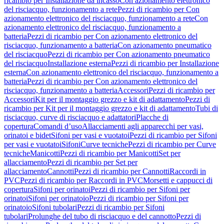
ricambio per Installazione da incasso
Con azionamento elettronico
del risciacquo, funzionamento a rete
Pezzi di ricambio per Con
azionamento elettronico del risciacquo, funzionamento a rete
Con
azionamento elettronico del risciacquo, funzionamento a
batteria
Pezzi di ricambio per Con azionamento elettronico del
risciacquo, funzionamento a batteria
Con azionamento pneumatico
del risciacquo
Pezzi di ricambio per Con azionamento pneumatico
del risciacquo
Installazione esterna
Pezzi di ricambio per Installazione
esterna
Con azionamento elettronico del risciacquo, funzionamento a
batteria
Pezzi di ricambio per Con azionamento elettronico del
risciacquo, funzionamento a batteria
Accessori
Pezzi di ricambio per
Accessori
Kit per il montaggio grezzo e kit di adattamento
Pezzi di
ricambio per Kit per il montaggio grezzo e kit di adattamento
Tubi di
risciacquo, curve di risciacquo e adattatori
Placche di
copertura
Comandi d’uso
Allacciamenti agli apparecchi per vasi,
orinatoi e bidet
Sifoni per vasi e vuotatoi
Pezzi di ricambio per Sifoni
per vasi e vuotatoi
Sifoni
Curve tecniche
Pezzi di ricambio per Curve
tecniche
Manicotti
Pezzi di ricambio per Manicotti
Set per
allacciamento
Pezzi di ricambio per Set per
allacciamento
Cannotti
Pezzi di ricambio per Cannotti
Raccordi in
PVC
Pezzi di ricambio per Raccordi in PVC
Morsetti e cappucci di
copertura
Sifoni per orinatoi
Pezzi di ricambio per Sifoni per
orinatoi
Sifoni per orinatoio
Pezzi di ricambio per Sifoni per
orinatoio
Sifoni tubolari
Pezzi di ricambio per Sifoni
tubolari
Prolunghe del tubo di risciacquo e del cannotto
Pezzi di