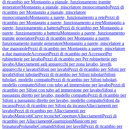
di ricambio per Montaggio a pianale, funzionamento tramite
generatore
Montaggio a pianale, miscelatore monocomando
Pezzi di
ricambio per Montaggio a pianale, miscelatore
monocomando
Montaggio a parete, funzionamento a rete
Pezzi di
ricambio per Montaggio a parete, funzionamento a rete
Montaggio a
parete, funzionamento a batteria
Pezzi di ricambio per Montaggio a
parete, funzionamento a batteria
Montaggio a parete, funzionamento
tramite generatore
Pezzi di ricambio per Montaggio a parete,
funzionamento tramite generatore
Montaggio a parete, miscelatore a
due manopole
Pezzi di ricambio per Montaggio a parete, miscelatore
a due manopole
Accessori
Pezzi di ricambio per Accessori
Per
rubinetterie per lavabo
Pezzi di ricambio per Per rubinetterie per
lavabo
Allacciamenti agli apparecchi per zona lavabo, lavelli,
apparecchi e lavatoi
Sifoni per lavabi
Pezzi di ricambio per Sifoni per
lavabi
Sifoni tubolari
Pezzi di ricambio per Sifoni tubolari
Sifoni
tubolari, modello compatto
Pezzi di ricambio per Sifoni tubolari,
modello compatto
Sifoni con tubo ad immersione per lavabo
Pezzi di
ricambio per Sifoni con tubo ad immersione per lavabo
Sifoni a
passaggio diretto per lavabo, modello compatto
Pezzi di ricambio per
Sifoni a passaggio diretto per lavabo, modello compatto
Sifoni da
incasso
Pezzi di ricambio per Sifoni da incasso
Allacciamenti per
lavabo
Pezzi di ricambio per Allacciamenti per
lavabo
Manicotti
Curve tecniche
Coperture
Allacciamenti
Pezzi di
ricambio per Allacciamenti
Guarnizioni
Manicotti per
brasatura
Prolunghe
Comandi
Sifoni per lavelli
Pezzi di ricambio per