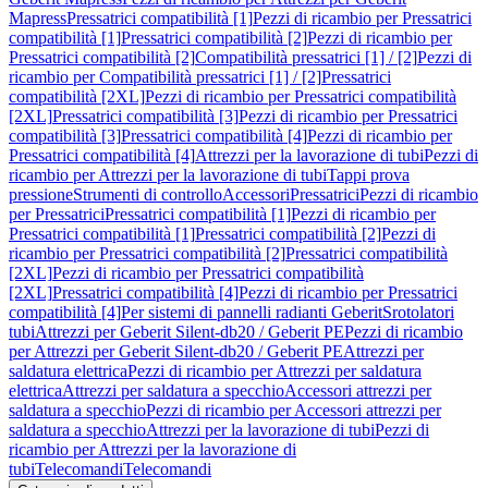
Mapress
Pressatrici compatibilità [1]
Pezzi di ricambio per Pressatrici
compatibilità [1]
Pressatrici compatibilità [2]
Pezzi di ricambio per
Pressatrici compatibilità [2]
Compatibilità pressatrici [1] / [2]
Pezzi di
ricambio per Compatibilità pressatrici [1] / [2]
Pressatrici
compatibilità [2XL]
Pezzi di ricambio per Pressatrici compatibilità
[2XL]
Pressatrici compatibilità [3]
Pezzi di ricambio per Pressatrici
compatibilità [3]
Pressatrici compatibilità [4]
Pezzi di ricambio per
Pressatrici compatibilità [4]
Attrezzi per la lavorazione di tubi
Pezzi di
ricambio per Attrezzi per la lavorazione di tubi
Tappi prova
pressione
Strumenti di controllo
Accessori
Pressatrici
Pezzi di ricambio
per Pressatrici
Pressatrici compatibilità [1]
Pezzi di ricambio per
Pressatrici compatibilità [1]
Pressatrici compatibilità [2]
Pezzi di
ricambio per Pressatrici compatibilità [2]
Pressatrici compatibilità
[2XL]
Pezzi di ricambio per Pressatrici compatibilità
[2XL]
Pressatrici compatibilità [4]
Pezzi di ricambio per Pressatrici
compatibilità [4]
Per sistemi di pannelli radianti Geberit
Srotolatori
tubi
Attrezzi per Geberit Silent-db20 / Geberit PE
Pezzi di ricambio
per Attrezzi per Geberit Silent-db20 / Geberit PE
Attrezzi per
saldatura elettrica
Pezzi di ricambio per Attrezzi per saldatura
elettrica
Attrezzi per saldatura a specchio
Accessori attrezzi per
saldatura a specchio
Pezzi di ricambio per Accessori attrezzi per
saldatura a specchio
Attrezzi per la lavorazione di tubi
Pezzi di
ricambio per Attrezzi per la lavorazione di
tubi
Telecomandi
Telecomandi