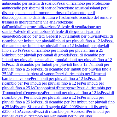
antincendio per sistemi di scarico
Pezzi di ricambio per Protezione
antincendio per sistemi di scarico
Protezione acustica
Isolanti per il
disaccoppiamento dal rumore intrinseco
Isolamento per il
disaccoppiamento dalla struttura e l'isolamento acustico del rumore
trasmesso indirettamente via aria
Protezione
dall'umidità
Impermeabilizzazione
Valvole di ventilazione per
scarico
Valvole di ventilazione
Valvole di ritegno a risparmio
energetico
Scarico per tetti Geberit Pluvia
Imbuti per pluviali
Pezzi di
ricambio per Imbuti per pluviali
Imbuti per pluviali fino a 12 l/s
Pezzi
di ricambio per Imbuti per pluviali fino a 12 l/s
Imbuti per pluviali
fino a 25 l/s
Pezzi di ricambio per Imbuti per pluviali fino a 25
l/s
Imbuti per pluviali per canali di gronda
Pezzi di ricambio per
Imbuti per pluviali per canali di gronda
Imbuti per pluviali fino a 12
l/s
Pezzi di ricambio per Imbuti per pluviali fino a 12 l/s
Imbuti per
pluviali fino a 25 l/s
Pezzi di ricambio per Imbuti per pluviali fino a
25 l/s
Elementi barriera al vapore
Pezzi di ricambio per Elementi
barriera al vapore
Per imbuti per pluviali fino a 12 l/s
Pezzi di
ricambio per Per imbuti per pluviali fino a 12 l/s
Per imbuti per
pluviali fino a 25 l/s
Troppopieni d'emergenza
Pezzi di ricambio per
Troppopieni d'emergenza
Per imbuti per pluviali fino a 12 l/s
Pezzi di
ricambio per Per imbuti per pluviali fino a 12 l/s
Per imbuti per
pluviali fino a 25 l/s
Pezzi di ricambio per Per imbuti per pluviali fino
a 25 l/s
Fissaggi
Sistema di fissaggio d40–200
Sistema di fissaggio
d250–315
Accessori
Pezzi di ricambio per Accessori
Per imbuti per
pluviali
Pezzi di ricambio per Per imbuti per pluviali
Per