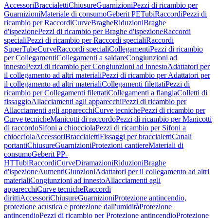
Accessori
Braccialetti
Chiusure
Guarnizioni
Pezzi di ricambio per
Guarnizioni
Materiale di consumo
Geberit PE
Tubi
Raccordi
Pezzi di
ricambio per Raccordi
Curve
Braghe
Riduzioni
Braghe
d'ispezione
Pezzi di ricambio per Braghe d'ispezione
Raccordi
speciali
Pezzi di ricambio per Raccordi speciali
Raccordi
SuperTube
Curve
Raccordi speciali
Collegamenti
Pezzi di ricambio
per Collegamenti
Collegamenti a saldare
Congiunzioni ad
innesto
Pezzi di ricambio per Congiunzioni ad innesto
Adattatori per
il collegamento ad altri materiali
Pezzi di ricambio per Adattatori per
il collegamento ad altri materiali
Collegamenti filettati
Pezzi di
ricambio per Collegamenti filettati
Collegamenti a flangia
Colletti di
fissaggio
Allacciamenti agli apparecchi
Pezzi di ricambio per
Allacciamenti agli apparecchi
Curve tecniche
Pezzi di ricambio per
Curve tecniche
Manicotti di raccordo
Pezzi di ricambio per Manicotti
di raccordo
Sifoni a chiocciola
Pezzi di ricambio per Sifoni a
chiocciola
Accessori
Braccialetti
Fissaggi per braccialetti
Canali
portanti
Chiusure
Guarnizioni
Protezioni cantiere
Materiali di
consumo
Geberit PP-
HT
Tubi
Raccordi
Curve
Diramazioni
Riduzioni
Braghe
d'ispezione
Aumenti
Giunzioni
Adattatori per il collegamento ad altri
materiali
Congiunzioni ad innesto
Allacciamenti agli
apparecchi
Curve tecniche
Raccordi
diritti
Accessori
Chiusure
Guarnizioni
Protezione antincendio,
protezione acustica e protezione dall'umidità
Protezione
antincendio
Pezzi di ricambio per Protezione antincendio
Protezione