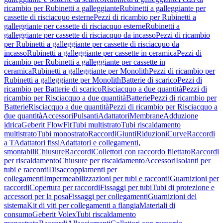
ricambio per Rubinetti a galleggiante
Rubinetti a galleggiante per
cassette di risciacquo esterne
Pezzi di ricambio per Rubinetti a
galleggiante per cassette di risciacquo esterne
Rubinetti a
galleggiante per cassette di risciacquo da incasso
Pezzi di ricambio
per Rubinetti a galleggiante per cassette di risciacquo da
incasso
Rubinetti a galleggiante per cassette in ceramica
Pezzi di
ricambio per Rubinetti a galleggiante per cassette in
ceramica
Rubinetti a galleggiante per Monolith
Pezzi di ricambio per
Rubinetti a galleggiante per Monolith
Batterie di scarico
Pezzi di
ricambio per Batterie di scarico
Risciacquo a due quantità
Pezzi di
ricambio per Risciacquo a due quantità
Batterie
Pezzi di ricambio per
Batterie
Risciacquo a due quantità
Pezzi di ricambio per Risciacquo a
due quantità
Accessori
Pulsanti
Adattatori
Membrane
Adduzione
idrica
Geberit FlowFit
Tubi multistrato
Tubi riscaldamento
multistrato
Tubi monostrato
Raccordi
Giunti
Riduzioni
Curve
Raccordi
a T
Adattatori fissi
Adattatori e collegamenti,
smontabili
Chiusure
Raccordi
Collettori con raccordo filettato
Raccordi
per riscaldamento
Chiusure per riscaldamento
Accessori
Isolanti per
tubi e raccordi
Disaccoppiamenti per
collegamenti
Impermeabilizzazioni per tubi e raccordi
Guarnizioni per
raccordi
Copertura per raccordi
Fissaggi per tubi
Tubi di protezione e
accessori per la posa
Fissaggi per collegamenti
Guarnizioni del
sistema
Kit di viti per collegamenti a flangia
Materiali di
consumo
Geberit Volex
Tubi riscaldamento