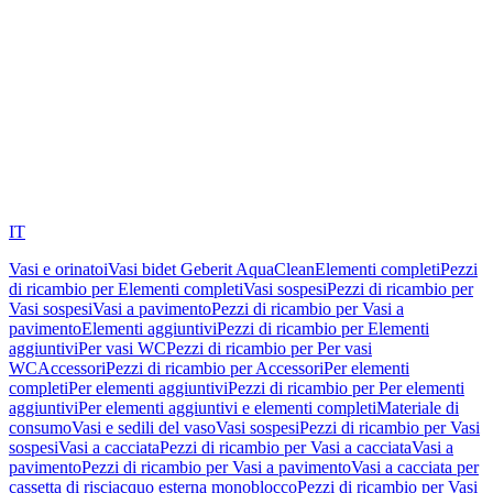
IT
Vasi e orinatoi
Vasi bidet Geberit AquaClean
Elementi completi
Pezzi
di ricambio per Elementi completi
Vasi sospesi
Pezzi di ricambio per
Vasi sospesi
Vasi a pavimento
Pezzi di ricambio per Vasi a
pavimento
Elementi aggiuntivi
Pezzi di ricambio per Elementi
aggiuntivi
Per vasi WC
Pezzi di ricambio per Per vasi
WC
Accessori
Pezzi di ricambio per Accessori
Per elementi
completi
Per elementi aggiuntivi
Pezzi di ricambio per Per elementi
aggiuntivi
Per elementi aggiuntivi e elementi completi
Materiale di
consumo
Vasi e sedili del vaso
Vasi sospesi
Pezzi di ricambio per Vasi
sospesi
Vasi a cacciata
Pezzi di ricambio per Vasi a cacciata
Vasi a
pavimento
Pezzi di ricambio per Vasi a pavimento
Vasi a cacciata per
cassetta di risciacquo esterna monoblocco
Pezzi di ricambio per Vasi