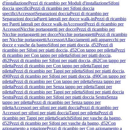
d'installazione
Pezzi di ricambio per Moduli d'installazione
Sifoni
doccia specifici
Pezzi di ricambio per Sifoni doccia
specifici
Accessori
Separazioni doccia
Pezzi di ricambio per
Separazioni doccia
Pareti laterali per docce walk-in
Pezzi di ricambio
per Pareti laterali per docce walk-in
Accessori
Pezzi di ricambio per
Accessori
Nicchie portaoggetti per docce
Pezzi di ricambio per
Nicchie portaoggetti per docce
Nicchie portaoggetti
Pezzi di ricambio
per Nicchie portaoggetti
Accessori
Allacciamenti agli apparecchi per
docce e vasche da bagno
Sifoni per piatti doccia, d52
Pezzi di
ricambio per Sifoni per piatti doccia, d52
Con tappo per piletta
Pezzi
di ricambio per Con tappo per piletta
Sifoni per piatti doccia,
d62
Pezzi di ricambio per Sifoni per piatti doccia, d62
Con tappo per
piletta
Pezzi di ricambio per Con tappo per piletta
Tappi per
piletta
Pezzi di ricambio per Tappi per piletta
Sifoni per piatti doccia,
d90
Pezzi di ricambio per Sifoni per piatti doccia, d90
Con tappo per
piletta
Pezzi di ricambio per Con tappo per piletta
Senza tappo per
piletta
Pezzi di ricambio per Senza tappo per piletta
Tappi per
piletta
Pezzi di ricambio per Tappi per piletta
Sifoni per piatti doccia
Sestra
Pezzi di ricambio per Sifoni per piatti doccia Sestra
Senza
tappo per piletta
Pezzi di ricambio per Senza tappo per
piletta
Accessori per sifoni per piatti doccia
Pezzi di ricambio per
Accessori per sifoni per piatti doccia
Tappi per piletta
Pezzi di
ricambio per Tappi per piletta
Scarichi
Sifoni per vasche da bagno,
d52
Pezzi di ricambio per Sifoni per vasche da bagno, d52
Con
azionamento a rotazione
Pezzi di ricambio per Con azionamento a