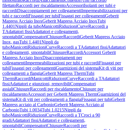
monostrato
Raccordi
Allacciamenti
Collettori con raccordo
filettato
Raccordi per riscaldamento
Accessori
Isolanti per tubi e
raccordi
Disaccoppiamenti per collegamenti
Impermeabilizzazioni per
tubi e raccordi
Fissaggi per tubi
Fissaggi per collegamenti
Geberit
Mapress Acciaio Inox
Geberit Mapress Acciaio Inox
Tubi
1.4401
Nippli da tubo
Manicotti
Riduzioni
Curve
Raccordi a
T
Adattatori fissi
Adattatori e collegamenti,
smontabili
Compensatori
Chiusure
Raccordi
Geberit Mapress Acciaio
Inox, gas
Tubi 1.4401
Nippli da
tubo
Manicotti
Riduzioni
Curve
Raccordi a T
Adattatori fissi
Adattatori
e collegamenti, smontabili
Chiusure
Raccordi
Accessori Geberit
Mapress Acciaio Inox
Disaccoppiamenti per
collegamenti
Impermeabilizzazioni per tubi e raccordi
Fissaggi per
tubi
Fissaggi per collegamenti
Guarnizioni del sistema
Kit di viti per
collegamenti a flangia
Geberit Mapress Therm
Tubi
Therm
Raccordi
Manicotti
Riduzioni
Curve
Raccordi a T
Adattatori
fissi
Adattatori e giunzioni, removibili
Compensatori
assiali
Chiusure
Raccordi per riscaldamento
Chiusure per
riscaldamento
Accessori per Geberit Mapress Therm
Guarnizioni del
sistema
Kit di viti per collegamenti a flangia
Fissaggi per tubi
Geberit
Mapress acciaio al Carbonio
Geberit Mapress Acciaio al
Carbonio
Tubi 1.0034
Tubi 1.0215
Nippli da
tubo
Manicotti
Riduzioni
Curve
Raccordi a T
Croci a 90
gradi
Adattatori fissi
Adattatori e collegamenti,
smontabili
Compensatori
Chiusure
Raccordi per