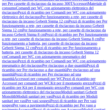
per Per cassette di risciacquo da incasso 300T
Accessori
Materiale di
consumo
Comandi per WC con azionamento elettronico del
risciacquo
Pezzi di ricambio per Comandi per WC con azionamento
elettronico del risciacquo
Per funzionamento a rete, per cassette di
risciacquo da incasso Geberit Sigma 12 cm
Pezzi di ricambio per Per
funzionamento a rete, per cassette di risciacquo da incasso Geberit
Sigma 12 cm
Per funzionamento a rete, per cassette di risciacquo da
incasso Geberit Sigma 8 cm
Pezzi di ricambio per Per funzionamento
a rete, per cassette di risciacquo da incasso Geberit Sigma 8 cm
Per
funzionamento a batteria, per cassette di risciacquo da incasso
Geberit Sigma 12 cm
Pezzi di ricambio per Per funzionamento a
batteria, per cassette di risciacquo da incasso Geberit Sigma 12
cm
Comandi per WC con azionamento pneumatico del
risciacquo
Pezzi di ricambio per Comandi per WC con azionamento
pneumatico del risciacquo
Per risciacquo a due quantità
Pezzi di
ricambio per Per risciacquo a due quantità
Per risciacquo ad una
quantità
Pezzi di ricambio per Per risciacquo ad una
quantità
Accessori per comandi per WC
Pezzi di ricambio per
Accessori per comandi per WC
Kit per il montaggio grezzo
Pezzi di
ricambio per Kit per il montaggio grezzo
Per comandi per WC con
azionamento elettronico del risciacquo
Moduli sanitari Geberit
Monolith
Moduli sanitari per vasi
Pezzi di ricambio per Moduli
sanitari per vasi
Per vasi sospesi
Pezzi di ricambio per Per vasi
sospesi
Per vaso a pavimento
Pezzi di ricambio per Per vaso a
pavimento
Accessori
Pezzi di ricambio per Accessori
Moduli sanitari