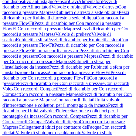
con dispositivo antiristagno
Sensori
Cavi
Alimentatori
Pezzi di
ricambio per Alimentatori
Valvole e rubinetti
Valvole d'arresto
Con
raccordi a pressare Mapress
Rubinetti d'arresto a sede obliqua
Pezzi
di ricambio per Rubinetti d'arresto a sede obliqua
Con raccordi a
pressare FlowFit
Pezzi di ricambio per Con raccordi a pressare
FlowFit
Con raccordi a pressare Mapress
Pezzi di ricambio per Con
raccordi a pressare Mapress
Valvole di prelievo
Valvole di
scarico
Rubinetti a sfera
Pezzi di ricambio per Rubinetti a sfera
Con
raccordi a pressare FlowFit
Pezzi di ricambio per Con raccordi a
pressare FlowFit
Con raccordi a pressare
Pezzi di ricambio per Con
raccordi a pressare
Con raccordi a pressare Mapress
Pezzi di ricambio
per Con raccordi a pressare Mapress
Rubinetti a sfera per
l'installazione da incasso
Pezzi di ricambio per Rubinetti a sfera per
l'installazione da incasso
Con raccordi a pressare FlowFit
Pezzi di
ricambio per Con raccordi a pressare FlowFit
Con raccordi a
pressare
Pezzi di ricambio per Con raccordi a pressare
Con raccordi
Volex
Con raccordi Compact
Pezzi di ricambio per Con raccordi
Compact
Con raccordi a pressare Mapress
Pezzi di ricambio per Con
raccordi a pressare Mapress
Con raccordi filettati
Unità valvole
d'intercettazione e collettori per il montaggio da incasso
Pezzi di
ricambio per Unità valvole d'intercettazione e collettori per il
montaggio da incasso
Con raccordi Compact
Pezzi di ricambio per
Con raccordi Compact
Valvole di ritegno
Con raccordi a pressare
Mapress
Collegamenti idrici per contatore dell'acqua
Con raccordi
filettati
Valvole di sfiato per riscaldamento
Valvole di sfiato