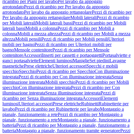
ricambio per Piani per lavabo
Per lavabo da appoggio
arrotondato
Pezzi di ricambio per Per lavabo da appoggio
arrotondato
Per lavabo da appoggio rettangolare
Pezzi di ricambio per
Per lavabo da appoggio rettangolare
Mobili laterali
Pezzi di ricambio
per Mobili laterali
Mobili laterali bassi
Pezzi di ricambio per Mobili
laterali bassi
Mobili a colonna
Pezzi di ricambio per Mobili a
colonna
Mobili a mezza altezza
Pezzi di ricambio per Mobili a mezza
altezza
Mobili pensili
Pezzi di ricambio per Mobili pensili
Ulteriori
mobili per bagno
Pezzi di ricambio per Ulteriori mobili per
bagno
Mensole contenitore
Pezzi di ricambio per Mensole
contenitore
Accessori
Inserti per cassetti e portaoggetti
Portasalviette e
ganci portasalviette
Elementi luminosi
Maniglie
Set piedini
Lavagne
magnetiche
Prese elettriche
Ulteriori accessori
Specchi e mobili
specchio
Specchio
Pezzi di ricambio per Specchio
Con illuminazione
integrata
Pezzi di ricambio per Con illuminazione integrata
Senza
illuminazione integrata
Mobili specchio
Pezzi di ricambio per Mobili
specchio
Con illuminazione integrata
Pezzi di ricambio per Con
illuminazione integrata
Senza illuminazione integrata
Pezzi di
ricambio per Senza illuminazione integrata
Accessori
Elementi
luminosi
Ulteriori accessori
Prese elettriche
Rubinetti
Rubinetterie per
lavabo
Pezzi di ricambio per Rubinetterie per lavabo
Montaggio a
pianale, funzionamento a rete
Pezzi di ricambio per Montaggio a
pianale, funzionamento a rete
Montaggio a pianale, funzionamento a
batteria
Pezzi di ricambio per Montaggio a pianale, funzionamento a
batteria
Montaggio a pianale, funzionamento tramite generatore
Pezzi