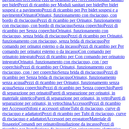
per bidet
Pezzi di ricambio per Moduli sanitari per bidet
Per bidet
sospesi e a pavimento
Pezzi di ricambio per Per bidet sospesi e a
pavimento
Orinatoi
Orinatoi, funzionamento con risciacquo, con
bordo di risciacquo
Pezzi di ricambio per Orinatoi, funzionamento
con risciacquo, con bordo di risciacquo
Senza coperchio
Pezzi di
ricambio per Senza coperchio
Orinatoi, funzionamento con
risciacquo, senza brida di risciacquo
Pezzi di ricambio per Orinatoi,
funzionamento con risciacquo, senza brida di risciacquo
Per
comando per orinatoi esterno o da incasso
Pezzi di ricambio per Per
comando per orinatoi esterno o da incasso
Con comando per
orinatoio integrato
Pezzi di ricambio per Con comando per orinatoio
integrato
Orinatoi, funzionamento con risciacquo, con / per
coperchio
Pezzi di ricambio per Orinatoi, funzionamento con
risciacquo, con / per coperchio
Senza brida di risciacquo
Pezzi di
ricambio per Senza brida di risciacquo
Orinatoi, funzionamento
senza acqua
Pezzi di ricambio per Orinatoi, funzionamento senza
acqua
Senza coperchio
Pezzi di ricambio per Senza coperchio
Pareti
di separazione per orinatoi
Pareti di separazione per orinatoi, in
materiale sintetico
Pareti di separazione per orinatoi, in vetro
Pareti di
separazione per orinatoi, in vetrochina
Accessori
Pezzi di ricambio
per Accessori
Sifoni e accessori sifone
Tubi di risciacquo, curve di
risciacquo e adattatori
Pezzi di ricambio per Tubi di risciacquo, curve
di risciacquo e adattatori
Accessori per erogatore
Materiale di
fissaggio
Comandi per orinatoi
Installazione da incasso
Pezzi di