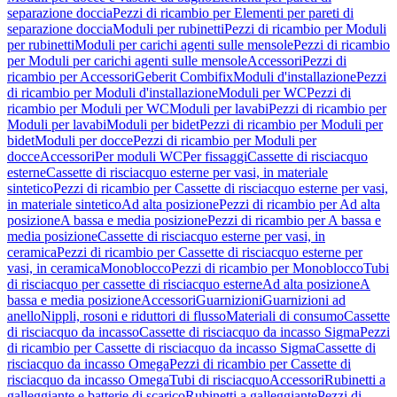
separazione doccia
Pezzi di ricambio per Elementi per pareti di
separazione doccia
Moduli per rubinetti
Pezzi di ricambio per Moduli
per rubinetti
Moduli per carichi agenti sulle mensole
Pezzi di ricambio
per Moduli per carichi agenti sulle mensole
Accessori
Pezzi di
ricambio per Accessori
Geberit Combifix
Moduli d'installazione
Pezzi
di ricambio per Moduli d'installazione
Moduli per WC
Pezzi di
ricambio per Moduli per WC
Moduli per lavabi
Pezzi di ricambio per
Moduli per lavabi
Moduli per bidet
Pezzi di ricambio per Moduli per
bidet
Moduli per docce
Pezzi di ricambio per Moduli per
docce
Accessori
Per moduli WC
Per fissaggi
Cassette di risciacquo
esterne
Cassette di risciacquo esterne per vasi, in materiale
sintetico
Pezzi di ricambio per Cassette di risciacquo esterne per vasi,
in materiale sintetico
Ad alta posizione
Pezzi di ricambio per Ad alta
posizione
A bassa e media posizione
Pezzi di ricambio per A bassa e
media posizione
Cassette di risciacquo esterne per vasi, in
ceramica
Pezzi di ricambio per Cassette di risciacquo esterne per
vasi, in ceramica
Monoblocco
Pezzi di ricambio per Monoblocco
Tubi
di risciacquo per cassette di risciacquo esterne
Ad alta posizione
A
bassa e media posizione
Accessori
Guarnizioni
Guarnizioni ad
anello
Nippli, rosoni e riduttori di flusso
Materiali di consumo
Cassette
di risciacquo da incasso
Cassette di risciacquo da incasso Sigma
Pezzi
di ricambio per Cassette di risciacquo da incasso Sigma
Cassette di
risciacquo da incasso Omega
Pezzi di ricambio per Cassette di
risciacquo da incasso Omega
Tubi di risciacquo
Accessori
Rubinetti a
galleggiante e batterie di scarico
Rubinetti a galleggiante
Pezzi di