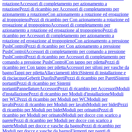
rotazione
Accessori di completamento per azionamento a
rotazione
Pezzi di ricambio per Accessori di completamento per
azionamento a rotazione
Con azionamento a rotazione ed erogazione
al troppopieno
Pezzi di ricambio per Con azionamento a rotazione ed
erogazione al troppopieno
Accessori di completamento per
azionamento a rotazione ed erogazione al troppopieno
Pezzi di
ricambio per Accessori di completamento per azionamento a
rotazione ed erogazione al troppopieno
Con azionamento a pressione
PushControl
Pezzi di ricambio per Con azionamento a pressione
PushControl
Accessori di completamento per comando a pressione
PushControl
Pezzi di ricambio per Accessori di completamento per
comando a pressione PushControl
Con tappo per piletta
Pezzi di
ricambio per Con tappo per piletta
Accessori per sifoni per vasche da
bagno
Tappi per piletta
Allacciamenti idrici
Sistemi di installazione e
di risciacquo
Geberit Duofix
Pareti
Pezzi di ricambio per Pareti
Sistemi
portanti
Pezzi di ricambio per Sistemi
portanti
Pannellature
Accessori
Pezzi di ricambio per Accessori
Moduli
d'installazione
Pezzi di ricambio per Moduli d'installazione
Moduli
per WC
Pezzi di ricambio per Moduli per WC
Moduli per
lavabi
Pezzi di ricambio per Moduli per lavabi
Moduli per bidet
Pezzi
di ricambio per Moduli per bidet
Moduli per orinatoi
Pezzi di
ricambio per Moduli per orinatoi
Moduli per docce con scarico a
parete
Pezzi di ricambio per Moduli per docce con scarico a
parete
Moduli per docce e vasche da bagno
Pezzi di ricambio per
Moduli per docce e vasche da bagno
Elementi per pareti di