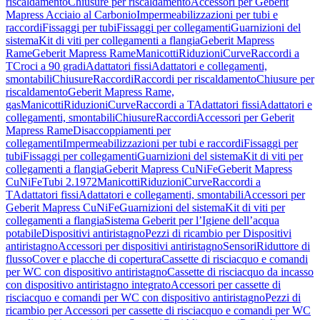
riscaldamento
Chiusure per riscaldamento
Accessori per Geberit
Mapress Acciaio al Carbonio
Impermeabilizzazioni per tubi e
raccordi
Fissaggi per tubi
Fissaggi per collegamenti
Guarnizioni del
sistema
Kit di viti per collegamenti a flangia
Geberit Mapress
Rame
Geberit Mapress Rame
Manicotti
Riduzioni
Curve
Raccordi a
T
Croci a 90 gradi
Adattatori fissi
Adattatori e collegamenti,
smontabili
Chiusure
Raccordi
Raccordi per riscaldamento
Chiusure per
riscaldamento
Geberit Mapress Rame,
gas
Manicotti
Riduzioni
Curve
Raccordi a T
Adattatori fissi
Adattatori e
collegamenti, smontabili
Chiusure
Raccordi
Accessori per Geberit
Mapress Rame
Disaccoppiamenti per
collegamenti
Impermeabilizzazioni per tubi e raccordi
Fissaggi per
tubi
Fissaggi per collegamenti
Guarnizioni del sistema
Kit di viti per
collegamenti a flangia
Geberit Mapress CuNiFe
Geberit Mapress
CuNiFe
Tubi 2.1972
Manicotti
Riduzioni
Curve
Raccordi a
T
Adattatori fissi
Adattatori e collegamenti, smontabili
Accessori per
Geberit Mapress CuNiFe
Guarnizioni del sistema
Kit di viti per
collegamenti a flangia
Sistema Geberit per l’Igiene dell’acqua
potabile
Dispositivi antiristagno
Pezzi di ricambio per Dispositivi
antiristagno
Accessori per dispositivi antiristagno
Sensori
Riduttore di
flusso
Cover e placche di copertura
Cassette di risciacquo e comandi
per WC con dispositivo antiristagno
Cassette di risciacquo da incasso
con dispositivo antiristagno integrato
Accessori per cassette di
risciacquo e comandi per WC con dispositivo antiristagno
Pezzi di
ricambio per Accessori per cassette di risciacquo e comandi per WC