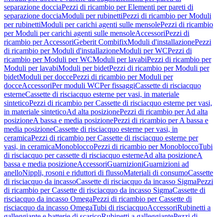
separazione doccia
Pezzi di ricambio per Elementi per pareti di
separazione doccia
Moduli per rubinetti
Pezzi di ricambio per Moduli
per rubinetti
Moduli per carichi agenti sulle mensole
Pezzi di ricambio
per Moduli per carichi agenti sulle mensole
Accessori
Pezzi di
ricambio per Accessori
Geberit Combifix
Moduli d'installazione
Pezzi
di ricambio per Moduli d'installazione
Moduli per WC
Pezzi di
ricambio per Moduli per WC
Moduli per lavabi
Pezzi di ricambio per
Moduli per lavabi
Moduli per bidet
Pezzi di ricambio per Moduli per
bidet
Moduli per docce
Pezzi di ricambio per Moduli per
docce
Accessori
Per moduli WC
Per fissaggi
Cassette di risciacquo
esterne
Cassette di risciacquo esterne per vasi, in materiale
sintetico
Pezzi di ricambio per Cassette di risciacquo esterne per vasi,
in materiale sintetico
Ad alta posizione
Pezzi di ricambio per Ad alta
posizione
A bassa e media posizione
Pezzi di ricambio per A bassa e
media posizione
Cassette di risciacquo esterne per vasi, in
ceramica
Pezzi di ricambio per Cassette di risciacquo esterne per
vasi, in ceramica
Monoblocco
Pezzi di ricambio per Monoblocco
Tubi
di risciacquo per cassette di risciacquo esterne
Ad alta posizione
A
bassa e media posizione
Accessori
Guarnizioni
Guarnizioni ad
anello
Nippli, rosoni e riduttori di flusso
Materiali di consumo
Cassette
di risciacquo da incasso
Cassette di risciacquo da incasso Sigma
Pezzi
di ricambio per Cassette di risciacquo da incasso Sigma
Cassette di
risciacquo da incasso Omega
Pezzi di ricambio per Cassette di
risciacquo da incasso Omega
Tubi di risciacquo
Accessori
Rubinetti a
galleggiante e batterie di scarico
Rubinetti a galleggiante
Pezzi di