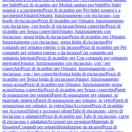
per bidet
Pezzi di ricambio per Moduli sanitari per bidet
Per bidet
sospesi e a pavimento
Pezzi di ricambio per Per bidet sospesi e a
pavimento
Orinatoi
Orinatoi, funzionamento con risciacquo, con
bordo di risciacquo
Pezzi di ricambio per Orinatoi, funzionamento
con risciacquo, con bordo di risciacquo
Senza coperchio
Pezzi di
ricambio per Senza coperchio
Orinatoi, funzionamento con
risciacquo, senza brida di risciacquo
Pezzi di ricambio per Orinatoi,
funzionamento con risciacquo, senza brida di risciacquo
Per
comando per orinatoi esterno o da incasso
Pezzi di ricambio per Per
comando per orinatoi esterno o da incasso
Con comando per
orinatoio integrato
Pezzi di ricambio per Con comando per orinatoio
integrato
Orinatoi, funzionamento con risciacquo, con / per
coperchio
Pezzi di ricambio per Orinatoi, funzionamento con
risciacquo, con / per coperchio
Senza brida di risciacquo
Pezzi di
ricambio per Senza brida di risciacquo
Orinatoi, funzionamento
senza acqua
Pezzi di ricambio per Orinatoi, funzionamento senza
acqua
Senza coperchio
Pezzi di ricambio per Senza coperchio
Pareti
di separazione per orinatoi
Pareti di separazione per orinatoi, in
materiale sintetico
Pareti di separazione per orinatoi, in vetro
Pareti di
separazione per orinatoi, in vetrochina
Accessori
Pezzi di ricambio
per Accessori
Sifoni e accessori sifone
Tubi di risciacquo, curve di
risciacquo e adattatori
Pezzi di ricambio per Tubi di risciacquo, curve
di risciacquo e adattatori
Accessori per erogatore
Materiale di
fissaggio
Comandi per orinatoi
Installazione da incasso
Pezzi di