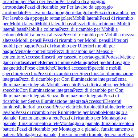
ricambio per Piani per lavabo
Per lavabo da appoggio
arrotondato
Pezzi di ricambio per Per lavabo da appoggio
arrotondato
Per lavabo da appoggio rettangolare
Pezzi di ricambio per
Per lavabo da appoggio rettangolare
Mobili laterali
Pezzi di ricambio
per Mobili laterali
Mobili laterali bassi
Pezzi di ricambio per Mobili
laterali bassi
Mobili a colonna
Pezzi di ricambio per Mobili a
colonna
Mobili a mezza altezza
Pezzi di ricambio per Mobili a mezza
altezza
Mobili pensili
Pezzi di ricambio per Mobili pensili
Ulteriori
mobili per bagno
Pezzi di ricambio per Ulteriori mobili per
bagno
Mensole contenitore
Pezzi di ricambio per Mensole
contenitore
Accessori
Inserti per cassetti e portaoggetti
Portasalviette e
ganci portasalviette
Elementi luminosi
Maniglie
Set piedini
Lavagne
magnetiche
Prese elettriche
Ulteriori accessori
Specchi e mobili
specchio
Specchio
Pezzi di ricambio per Specchio
Con illuminazione
integrata
Pezzi di ricambio per Con illuminazione integrata
Senza
illuminazione integrata
Mobili specchio
Pezzi di ricambio per Mobili
specchio
Con illuminazione integrata
Pezzi di ricambio per Con
illuminazione integrata
Senza illuminazione integrata
Pezzi di
ricambio per Senza illuminazione integrata
Accessori
Elementi
luminosi
Ulteriori accessori
Prese elettriche
Rubinetti
Rubinetterie per
lavabo
Pezzi di ricambio per Rubinetterie per lavabo
Montaggio a
pianale, funzionamento a rete
Pezzi di ricambio per Montaggio a
pianale, funzionamento a rete
Montaggio a pianale, funzionamento a
batteria
Pezzi di ricambio per Montaggio a pianale, funzionamento a
batteria
Montaggio a pianale, funzionamento tramite generatore
Pezzi