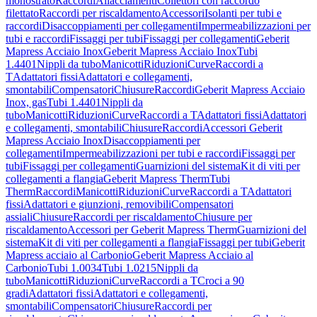
monostrato
Raccordi
Allacciamenti
Collettori con raccordo
filettato
Raccordi per riscaldamento
Accessori
Isolanti per tubi e
raccordi
Disaccoppiamenti per collegamenti
Impermeabilizzazioni per
tubi e raccordi
Fissaggi per tubi
Fissaggi per collegamenti
Geberit
Mapress Acciaio Inox
Geberit Mapress Acciaio Inox
Tubi
1.4401
Nippli da tubo
Manicotti
Riduzioni
Curve
Raccordi a
T
Adattatori fissi
Adattatori e collegamenti,
smontabili
Compensatori
Chiusure
Raccordi
Geberit Mapress Acciaio
Inox, gas
Tubi 1.4401
Nippli da
tubo
Manicotti
Riduzioni
Curve
Raccordi a T
Adattatori fissi
Adattatori
e collegamenti, smontabili
Chiusure
Raccordi
Accessori Geberit
Mapress Acciaio Inox
Disaccoppiamenti per
collegamenti
Impermeabilizzazioni per tubi e raccordi
Fissaggi per
tubi
Fissaggi per collegamenti
Guarnizioni del sistema
Kit di viti per
collegamenti a flangia
Geberit Mapress Therm
Tubi
Therm
Raccordi
Manicotti
Riduzioni
Curve
Raccordi a T
Adattatori
fissi
Adattatori e giunzioni, removibili
Compensatori
assiali
Chiusure
Raccordi per riscaldamento
Chiusure per
riscaldamento
Accessori per Geberit Mapress Therm
Guarnizioni del
sistema
Kit di viti per collegamenti a flangia
Fissaggi per tubi
Geberit
Mapress acciaio al Carbonio
Geberit Mapress Acciaio al
Carbonio
Tubi 1.0034
Tubi 1.0215
Nippli da
tubo
Manicotti
Riduzioni
Curve
Raccordi a T
Croci a 90
gradi
Adattatori fissi
Adattatori e collegamenti,
smontabili
Compensatori
Chiusure
Raccordi per