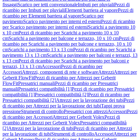
fissaggi
Scarico per tetti convenzionale
Imbuti per pluviali
Pezzi di
ricambio per Imbuti per pluviali
Elementi barriera al vapore
Pezzi di
ricambio per Elementi barriera al vapore
Scarico per
pavimento
Scarico pavimento per interni ed esterni
Pezzi di ricambio
per Scarico pavimento per interni ed esterni
Scarichi a pavimento 10
x 10 cm
Pezzi di ricambio per Scarichi a pavimento 10 x 10
cm
Scarichi a pavimento per balcone e terrazzo, 10 x 10 cm
Pezzi di
ricambio per Scarichi a pavimento per balcone e terrazzo, 10 x 10
cm
Scarichi a pavimento 13 x 13 cm
Pezzi di ricambio per Scarichi a
pavimento 13 x 13 cm
Scarichi a pavimento per balconi e terrazzi, 13
x 13 cm
Pezzi di ricambio per Scarichi a pavimento per balconi e
terrazzi, 13 x 13 cm
Accessori
Pezzi di ricambio per
Accessori
Attrezzi, componenti di rete e software
Attrezzi
Attrezzi per
Geberit FlowFit
Pezzi di ricambio per Attrezzi per Geberit
FlowFit
Pressatrici manuali
Pezzi di ricambio per Pressatrici
manuali
Pressatrici compatibilità [1]
Pezzi di ricambio per Pressatrici
compatibilità [1]
Pressatrici compatibilità [2]
Pezzi di ricambio per
Pressatrici compatibilità [2]
Attrezzi per la lavorazione dei tubi
Pezzi
di ricambio per Attrezzi per la lavorazione dei tubi
Tappi prova
pressione
Strumenti di controllo
Pressatrici con attrezzi
Accessori
Pezzi
di ricambio per Accessori
Attrezzi per Geberit Volex
Pezzi di
ricambio per Attrezzi per Geberit Volex
Pressatrici compatibilità
[2]
Attrezzi per la lavorazione di tubi
Pezzi di ricambio per Attrezzi
per la lavorazione di tubi
Strumenti di controllo
Accessori
Attrezzi per
Geberit Mapress
Pezzi di ricambio per Attrezzi per Geberit