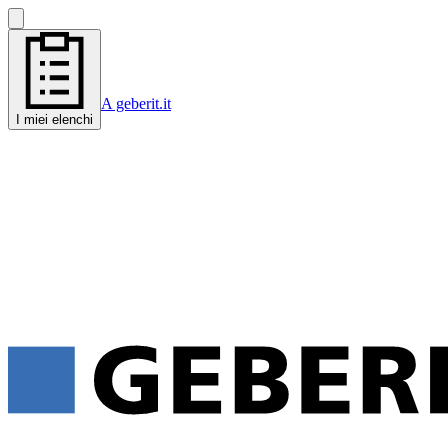
A geberit.it
I miei elenchi