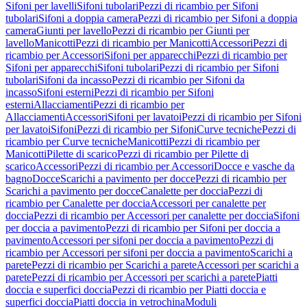
Sifoni per lavelli
Sifoni tubolari
Pezzi di ricambio per Sifoni
tubolari
Sifoni a doppia camera
Pezzi di ricambio per Sifoni a doppia
camera
Giunti per lavello
Pezzi di ricambio per Giunti per
lavello
Manicotti
Pezzi di ricambio per Manicotti
Accessori
Pezzi di
ricambio per Accessori
Sifoni per apparecchi
Pezzi di ricambio per
Sifoni per apparecchi
Sifoni tubolari
Pezzi di ricambio per Sifoni
tubolari
Sifoni da incasso
Pezzi di ricambio per Sifoni da
incasso
Sifoni esterni
Pezzi di ricambio per Sifoni
esterni
Allacciamenti
Pezzi di ricambio per
Allacciamenti
Accessori
Sifoni per lavatoi
Pezzi di ricambio per Sifoni
per lavatoi
Sifoni
Pezzi di ricambio per Sifoni
Curve tecniche
Pezzi di
ricambio per Curve tecniche
Manicotti
Pezzi di ricambio per
Manicotti
Pilette di scarico
Pezzi di ricambio per Pilette di
scarico
Accessori
Pezzi di ricambio per Accessori
Docce e vasche da
bagno
Docce
Scarichi a pavimento per docce
Pezzi di ricambio per
Scarichi a pavimento per docce
Canalette per doccia
Pezzi di
ricambio per Canalette per doccia
Accessori per canalette per
doccia
Pezzi di ricambio per Accessori per canalette per doccia
Sifoni
per doccia a pavimento
Pezzi di ricambio per Sifoni per doccia a
pavimento
Accessori per sifoni per doccia a pavimento
Pezzi di
ricambio per Accessori per sifoni per doccia a pavimento
Scarichi a
parete
Pezzi di ricambio per Scarichi a parete
Accessori per scarichi a
parete
Pezzi di ricambio per Accessori per scarichi a parete
Piatti
doccia e superfici doccia
Pezzi di ricambio per Piatti doccia e
superfici doccia
Piatti doccia in vetrochina
Moduli