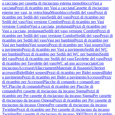
a cacciata per cassetta di risciacquo esterna monoblocco
Vasi a
cacciata
Pezzi di ricambio per Vasi a cacciata
Cassette di risciacquo
esterne per vasi, in vetrochina
Monoblocco
Sedili del vaso
Pezzi di
ricambio per Sedili del vaso
Sedili del vaso
Pezzi di ricambio per
Sedili del vaso
Vasi versione Comfort
Pezzi di ricambio per Vasi
versione Comfort
Vasi a cacciata, prolungati
Pezzi di ricambio per
Vasi a cacciata, prolungati
Sedili del vaso versione Comfort
Pezzi di
ricambio per Sedili del vaso versione Comfort
Sedili del vaso
Pezzi di
ricambio per Sedili del vaso
Vasi per bambini
Pezzi di ricambio per
Vasi per bambini
Vasi sospesi
Pezzi di ricambio per Vasi sospesi
Vasi
a pavimento
Pezzi di ricambio per Vasi a pavimento
Sedili del WC
per bambini
Pezzi di ricambio per Sedili del WC per bambini
Sedili
del vaso
Pezzi di ricambio per Sedili del vaso
Tavolette del vaso
Pezzi
di ricambio per Tavolette del vaso
WC ad uso accovacciato
Con
risciacquo
Accessori
Allacciamenti
Materiale di fissaggio
Ulteriori
accessori
Bidet
Bidet sospesi
Pezzi di ricambio per Bidet sospesi
Bidet
a pavimento
Pezzi di ricambio per Bidet a pavimento
Accessori
Pezzi
di ricambio per Accessori
Placche di comando e comandi per
WC
Placche di comando
Pezzi di ricambio per Placche di
comando
Per cassette di risciacquo da incasso Sigma
Pezzi di
ricambio per Per cassette di risciacquo da incasso Sigma
Per cassette
di risciacquo da incasso Omega
Pezzi di ricambio per Per cassette di
risciacquo da incasso Omega
Per cassette di risciacquo da incasso
Twinline
Pezzi di ricambio per Per cassette di risciacquo da incasso
Twinline
Per cassette di risciacquo da incasso 300T
Pezzi di ricambio