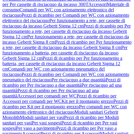
per Per cassette di risciacquo da incasso 300T
Accessori
Materiale di
consumo
Comandi per WC con azionamento elettronico del
risciacquo
Pezzi di ricambio per Comandi per WC con azionamento
elettronico del risciacquo
Per funzionamento a rete, per cassette di
risciacquo da incasso Geberit Sigma 12 cm
Pezzi di ricambio per Per
funzionamento a rete, per cassette di risciacquo da incasso Geberit
Sigma 12 cm
Per funzionamento a rete, per cassette di risciacquo da
incasso Geberit Sigma 8 cm
Pezzi di ricambio per Per funzionamento
a rete, per cassette di risciacquo da incasso Geberit Sigma 8 cm
Per
funzionamento a batteria, per cassette di risciacquo da incasso
Geberit Sigma 12 cm
Pezzi di ricambio per Per funzionamento a
batteria, per cassette di risciacquo da incasso Geberit Sigma 12
cm
Comandi per WC con azionamento pneumatico del
risciacquo
Pezzi di ricambio per Comandi per WC con azionamento
pneumatico del risciacquo
Per risciacquo a due quantità
Pezzi di
ricambio per Per risciacquo a due quantità
Per risciacquo ad una
quantità
Pezzi di ricambio per Per risciacquo ad una
quantità
Accessori per comandi per WC
Pezzi di ricambio per
Accessori per comandi per WC
Kit per il montaggio grezzo
Pezzi di
ricambio per Kit per il montaggio grezzo
Per comandi per WC con
azionamento elettronico del risciacquo
Moduli sanitari Geberit
Monolith
Moduli sanitari per vasi
Pezzi di ricambio per Moduli
sanitari per vasi
Per vasi sospesi
Pezzi di ricambio per Per vasi
sospesi
Per vaso a pavimento
Pezzi di ricambio per Per vaso a
pavimento
Accessori
Pezzi di ricambio per Accessori
Moduli sanitari