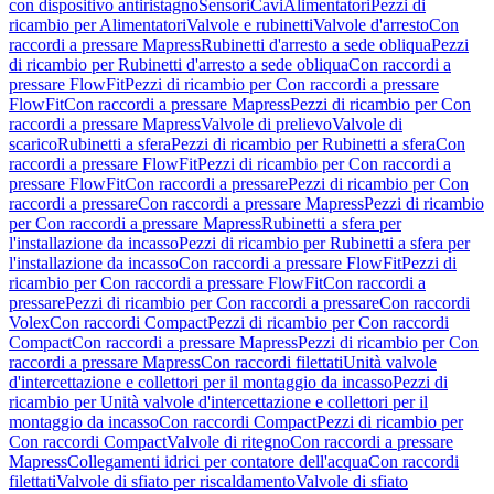
con dispositivo antiristagno
Sensori
Cavi
Alimentatori
Pezzi di
ricambio per Alimentatori
Valvole e rubinetti
Valvole d'arresto
Con
raccordi a pressare Mapress
Rubinetti d'arresto a sede obliqua
Pezzi
di ricambio per Rubinetti d'arresto a sede obliqua
Con raccordi a
pressare FlowFit
Pezzi di ricambio per Con raccordi a pressare
FlowFit
Con raccordi a pressare Mapress
Pezzi di ricambio per Con
raccordi a pressare Mapress
Valvole di prelievo
Valvole di
scarico
Rubinetti a sfera
Pezzi di ricambio per Rubinetti a sfera
Con
raccordi a pressare FlowFit
Pezzi di ricambio per Con raccordi a
pressare FlowFit
Con raccordi a pressare
Pezzi di ricambio per Con
raccordi a pressare
Con raccordi a pressare Mapress
Pezzi di ricambio
per Con raccordi a pressare Mapress
Rubinetti a sfera per
l'installazione da incasso
Pezzi di ricambio per Rubinetti a sfera per
l'installazione da incasso
Con raccordi a pressare FlowFit
Pezzi di
ricambio per Con raccordi a pressare FlowFit
Con raccordi a
pressare
Pezzi di ricambio per Con raccordi a pressare
Con raccordi
Volex
Con raccordi Compact
Pezzi di ricambio per Con raccordi
Compact
Con raccordi a pressare Mapress
Pezzi di ricambio per Con
raccordi a pressare Mapress
Con raccordi filettati
Unità valvole
d'intercettazione e collettori per il montaggio da incasso
Pezzi di
ricambio per Unità valvole d'intercettazione e collettori per il
montaggio da incasso
Con raccordi Compact
Pezzi di ricambio per
Con raccordi Compact
Valvole di ritegno
Con raccordi a pressare
Mapress
Collegamenti idrici per contatore dell'acqua
Con raccordi
filettati
Valvole di sfiato per riscaldamento
Valvole di sfiato