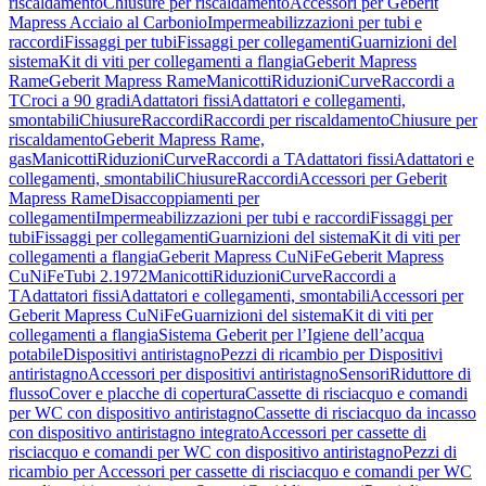
riscaldamento
Chiusure per riscaldamento
Accessori per Geberit
Mapress Acciaio al Carbonio
Impermeabilizzazioni per tubi e
raccordi
Fissaggi per tubi
Fissaggi per collegamenti
Guarnizioni del
sistema
Kit di viti per collegamenti a flangia
Geberit Mapress
Rame
Geberit Mapress Rame
Manicotti
Riduzioni
Curve
Raccordi a
T
Croci a 90 gradi
Adattatori fissi
Adattatori e collegamenti,
smontabili
Chiusure
Raccordi
Raccordi per riscaldamento
Chiusure per
riscaldamento
Geberit Mapress Rame,
gas
Manicotti
Riduzioni
Curve
Raccordi a T
Adattatori fissi
Adattatori e
collegamenti, smontabili
Chiusure
Raccordi
Accessori per Geberit
Mapress Rame
Disaccoppiamenti per
collegamenti
Impermeabilizzazioni per tubi e raccordi
Fissaggi per
tubi
Fissaggi per collegamenti
Guarnizioni del sistema
Kit di viti per
collegamenti a flangia
Geberit Mapress CuNiFe
Geberit Mapress
CuNiFe
Tubi 2.1972
Manicotti
Riduzioni
Curve
Raccordi a
T
Adattatori fissi
Adattatori e collegamenti, smontabili
Accessori per
Geberit Mapress CuNiFe
Guarnizioni del sistema
Kit di viti per
collegamenti a flangia
Sistema Geberit per l’Igiene dell’acqua
potabile
Dispositivi antiristagno
Pezzi di ricambio per Dispositivi
antiristagno
Accessori per dispositivi antiristagno
Sensori
Riduttore di
flusso
Cover e placche di copertura
Cassette di risciacquo e comandi
per WC con dispositivo antiristagno
Cassette di risciacquo da incasso
con dispositivo antiristagno integrato
Accessori per cassette di
risciacquo e comandi per WC con dispositivo antiristagno
Pezzi di
ricambio per Accessori per cassette di risciacquo e comandi per WC