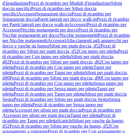
d'installazione
Pezzi di ricambio per Moduli d'installazione
Sifoni
doccia specifici
Pezzi di ricambio per Sifoni doccia
specifici
Accessori
Separazioni doccia
Pezzi di ricambio per
Separazioni doccia
Pareti laterali per docce walk-in
Pezzi di ricambio
per Pareti laterali per docce walk-in
Accessori
Pezzi di ricambio per
Accessori
Nicchie portaoggetti per docce
Pezzi di ricambio per
Nicchie portaoggetti per docce
Nicchie portaoggetti
Pezzi di ricambio
per Nicchie portaoggetti
Accessori
Allacciamenti agli apparecchi per
docce e vasche da bagno
Sifoni per piatti doccia, d52
Pezzi di
ricambio per Sifoni per piatti doccia, d52
Con tappo per piletta
Pezzi
di ricambio per Con tappo per piletta
Sifoni per piatti doccia,
d62
Pezzi di ricambio per Sifoni per piatti doccia, d62
Con tappo per
piletta
Pezzi di ricambio per Con tappo per piletta
Tappi per
piletta
Pezzi di ricambio per Tappi per piletta
Sifoni per piatti doccia,
d90
Pezzi di ricambio per Sifoni per piatti doccia, d90
Con tappo per
piletta
Pezzi di ricambio per Con tappo per piletta
Senza tappo per
piletta
Pezzi di ricambio per Senza tappo per piletta
Tappi per
piletta
Pezzi di ricambio per Tappi per piletta
Sifoni per piatti doccia
Sestra
Pezzi di ricambio per Sifoni per piatti doccia Sestra
Senza
tappo per piletta
Pezzi di ricambio per Senza tappo per
piletta
Accessori per sifoni per piatti doccia
Pezzi di ricambio per
Accessori per sifoni per piatti doccia
Tappi per piletta
Pezzi di
ricambio per Tappi per piletta
Scarichi
Sifoni per vasche da bagno,
d52
Pezzi di ricambio per Sifoni per vasche da bagno, d52
Con
azionamento a rotazione
Pezzi di ricambio per Con azionamento a