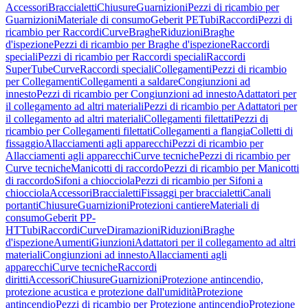
Accessori
Braccialetti
Chiusure
Guarnizioni
Pezzi di ricambio per
Guarnizioni
Materiale di consumo
Geberit PE
Tubi
Raccordi
Pezzi di
ricambio per Raccordi
Curve
Braghe
Riduzioni
Braghe
d'ispezione
Pezzi di ricambio per Braghe d'ispezione
Raccordi
speciali
Pezzi di ricambio per Raccordi speciali
Raccordi
SuperTube
Curve
Raccordi speciali
Collegamenti
Pezzi di ricambio
per Collegamenti
Collegamenti a saldare
Congiunzioni ad
innesto
Pezzi di ricambio per Congiunzioni ad innesto
Adattatori per
il collegamento ad altri materiali
Pezzi di ricambio per Adattatori per
il collegamento ad altri materiali
Collegamenti filettati
Pezzi di
ricambio per Collegamenti filettati
Collegamenti a flangia
Colletti di
fissaggio
Allacciamenti agli apparecchi
Pezzi di ricambio per
Allacciamenti agli apparecchi
Curve tecniche
Pezzi di ricambio per
Curve tecniche
Manicotti di raccordo
Pezzi di ricambio per Manicotti
di raccordo
Sifoni a chiocciola
Pezzi di ricambio per Sifoni a
chiocciola
Accessori
Braccialetti
Fissaggi per braccialetti
Canali
portanti
Chiusure
Guarnizioni
Protezioni cantiere
Materiali di
consumo
Geberit PP-
HT
Tubi
Raccordi
Curve
Diramazioni
Riduzioni
Braghe
d'ispezione
Aumenti
Giunzioni
Adattatori per il collegamento ad altri
materiali
Congiunzioni ad innesto
Allacciamenti agli
apparecchi
Curve tecniche
Raccordi
diritti
Accessori
Chiusure
Guarnizioni
Protezione antincendio,
protezione acustica e protezione dall'umidità
Protezione
antincendio
Pezzi di ricambio per Protezione antincendio
Protezione