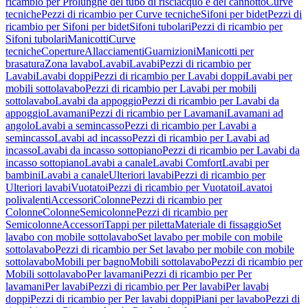
ricambio per Prolunghe del tubo di risciacquo e del cannotto
Curve
tecniche
Pezzi di ricambio per Curve tecniche
Sifoni per bidet
Pezzi di
ricambio per Sifoni per bidet
Sifoni tubolari
Pezzi di ricambio per
Sifoni tubolari
Manicotti
Curve
tecniche
Coperture
Allacciamenti
Guarnizioni
Manicotti per
brasatura
Zona lavabo
Lavabi
Lavabi
Pezzi di ricambio per
Lavabi
Lavabi doppi
Pezzi di ricambio per Lavabi doppi
Lavabi per
mobili sottolavabo
Pezzi di ricambio per Lavabi per mobili
sottolavabo
Lavabi da appoggio
Pezzi di ricambio per Lavabi da
appoggio
Lavamani
Pezzi di ricambio per Lavamani
Lavamani ad
angolo
Lavabi a semincasso
Pezzi di ricambio per Lavabi a
semincasso
Lavabi ad incasso
Pezzi di ricambio per Lavabi ad
incasso
Lavabi da incasso sottopiano
Pezzi di ricambio per Lavabi da
incasso sottopiano
Lavabi a canale
Lavabi Comfort
Lavabi per
bambini
Lavabi a canale
Ulteriori lavabi
Pezzi di ricambio per
Ulteriori lavabi
Vuotatoi
Pezzi di ricambio per Vuotatoi
Lavatoi
polivalenti
Accessori
Colonne
Pezzi di ricambio per
Colonne
Colonne
Semicolonne
Pezzi di ricambio per
Semicolonne
Accessori
Tappi per piletta
Materiale di fissaggio
Set
lavabo con mobile sottolavabo
Set lavabo per mobile con mobile
sottolavabo
Pezzi di ricambio per Set lavabo per mobile con mobile
sottolavabo
Mobili per bagno
Mobili sottolavabo
Pezzi di ricambio per
Mobili sottolavabo
Per lavamani
Pezzi di ricambio per Per
lavamani
Per lavabi
Pezzi di ricambio per Per lavabi
Per lavabi
doppi
Pezzi di ricambio per Per lavabi doppi
Piani per lavabo
Pezzi di