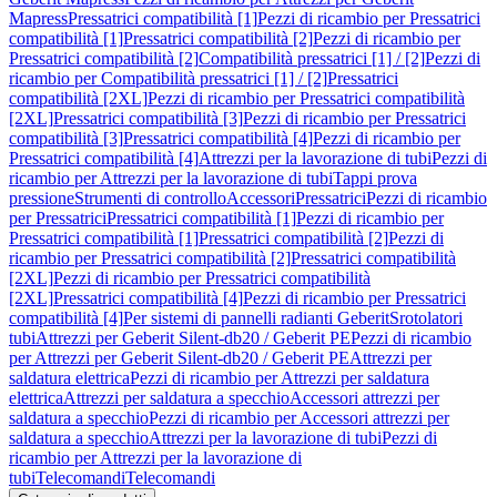
Mapress
Pressatrici compatibilità [1]
Pezzi di ricambio per Pressatrici
compatibilità [1]
Pressatrici compatibilità [2]
Pezzi di ricambio per
Pressatrici compatibilità [2]
Compatibilità pressatrici [1] / [2]
Pezzi di
ricambio per Compatibilità pressatrici [1] / [2]
Pressatrici
compatibilità [2XL]
Pezzi di ricambio per Pressatrici compatibilità
[2XL]
Pressatrici compatibilità [3]
Pezzi di ricambio per Pressatrici
compatibilità [3]
Pressatrici compatibilità [4]
Pezzi di ricambio per
Pressatrici compatibilità [4]
Attrezzi per la lavorazione di tubi
Pezzi di
ricambio per Attrezzi per la lavorazione di tubi
Tappi prova
pressione
Strumenti di controllo
Accessori
Pressatrici
Pezzi di ricambio
per Pressatrici
Pressatrici compatibilità [1]
Pezzi di ricambio per
Pressatrici compatibilità [1]
Pressatrici compatibilità [2]
Pezzi di
ricambio per Pressatrici compatibilità [2]
Pressatrici compatibilità
[2XL]
Pezzi di ricambio per Pressatrici compatibilità
[2XL]
Pressatrici compatibilità [4]
Pezzi di ricambio per Pressatrici
compatibilità [4]
Per sistemi di pannelli radianti Geberit
Srotolatori
tubi
Attrezzi per Geberit Silent-db20 / Geberit PE
Pezzi di ricambio
per Attrezzi per Geberit Silent-db20 / Geberit PE
Attrezzi per
saldatura elettrica
Pezzi di ricambio per Attrezzi per saldatura
elettrica
Attrezzi per saldatura a specchio
Accessori attrezzi per
saldatura a specchio
Pezzi di ricambio per Accessori attrezzi per
saldatura a specchio
Attrezzi per la lavorazione di tubi
Pezzi di
ricambio per Attrezzi per la lavorazione di
tubi
Telecomandi
Telecomandi