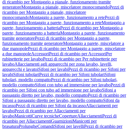
di ricambio per Montaggio a pianale, funzionamento tramite
generatore
Montaggio a pianale, miscelatore monocomando
Pezzi di
ricambio per Montaggio a pianale, miscelatore
monocomando
Montaggio a parete, funzionamento a rete
Pezzi di
ricambio per Montaggio a parete, funzionamento a rete
Montaggio a
parete, funzionamento a batteria
Pezzi di ricambio per Montaggio a
parete, funzionamento a batteria
Montaggio a parete, funzionamento
tramite generatore
Pezzi di ricambio per Montaggio a parete,
funzionamento tramite generatore
Montaggio a parete, miscelatore a
due manopole
Pezzi di ricambio per Montaggio a parete, miscelatore
a due manopole
Accessori
Pezzi di ricambio per Accessori
Per
rubinetterie per lavabo
Pezzi di ricambio per Per rubinetterie per
lavabo
Allacciamenti agli apparecchi per zona lavabo, lavelli,
apparecchi e lavatoi
Sifoni per lavabi
Pezzi di ricambio per Sifoni per
lavabi
Sifoni tubolari
Pezzi di ricambio per Sifoni tubolari
Sifoni
tubolari, modello compatto
Pezzi di ricambio per Sifoni tubolari,
modello compatto
Sifoni con tubo ad immersione per lavabo
Pezzi di
ricambio per Sifoni con tubo ad immersione per lavabo
Sifoni a
passaggio diretto per lavabo, modello compatto
Pezzi di ricambio per
Sifoni a passaggio diretto per lavabo, modello compatto
Sifoni da
incasso
Pezzi di ricambio per Sifoni da incasso
Allacciamenti per
lavabo
Pezzi di ricambio per Allacciamenti per
lavabo
Manicotti
Curve tecniche
Coperture
Allacciamenti
Pezzi di
ricambio per Allacciamenti
Guarnizioni
Manicotti per
brasatura
Prolunghe
Comandi
Sifoni per lavelli
Pezzi di ricambio per