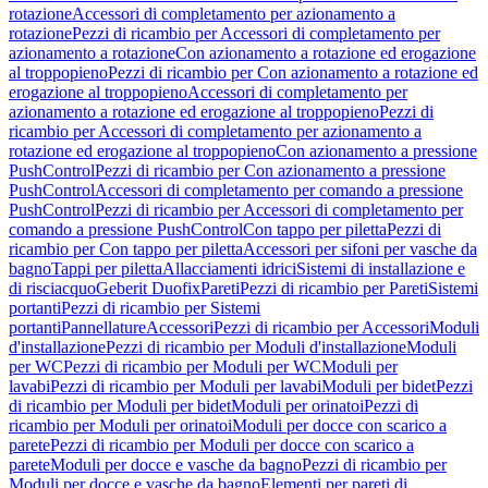
rotazione
Accessori di completamento per azionamento a
rotazione
Pezzi di ricambio per Accessori di completamento per
azionamento a rotazione
Con azionamento a rotazione ed erogazione
al troppopieno
Pezzi di ricambio per Con azionamento a rotazione ed
erogazione al troppopieno
Accessori di completamento per
azionamento a rotazione ed erogazione al troppopieno
Pezzi di
ricambio per Accessori di completamento per azionamento a
rotazione ed erogazione al troppopieno
Con azionamento a pressione
PushControl
Pezzi di ricambio per Con azionamento a pressione
PushControl
Accessori di completamento per comando a pressione
PushControl
Pezzi di ricambio per Accessori di completamento per
comando a pressione PushControl
Con tappo per piletta
Pezzi di
ricambio per Con tappo per piletta
Accessori per sifoni per vasche da
bagno
Tappi per piletta
Allacciamenti idrici
Sistemi di installazione e
di risciacquo
Geberit Duofix
Pareti
Pezzi di ricambio per Pareti
Sistemi
portanti
Pezzi di ricambio per Sistemi
portanti
Pannellature
Accessori
Pezzi di ricambio per Accessori
Moduli
d'installazione
Pezzi di ricambio per Moduli d'installazione
Moduli
per WC
Pezzi di ricambio per Moduli per WC
Moduli per
lavabi
Pezzi di ricambio per Moduli per lavabi
Moduli per bidet
Pezzi
di ricambio per Moduli per bidet
Moduli per orinatoi
Pezzi di
ricambio per Moduli per orinatoi
Moduli per docce con scarico a
parete
Pezzi di ricambio per Moduli per docce con scarico a
parete
Moduli per docce e vasche da bagno
Pezzi di ricambio per
Moduli per docce e vasche da bagno
Elementi per pareti di