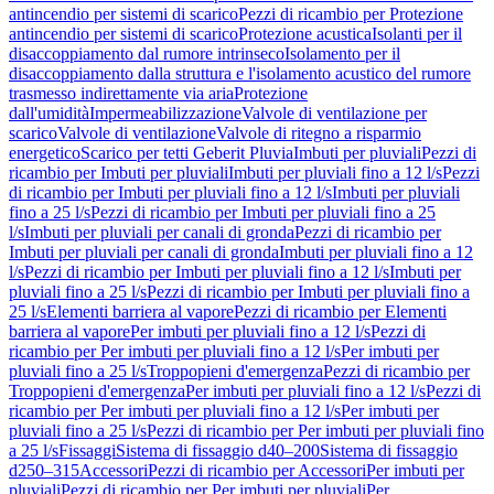
antincendio per sistemi di scarico
Pezzi di ricambio per Protezione
antincendio per sistemi di scarico
Protezione acustica
Isolanti per il
disaccoppiamento dal rumore intrinseco
Isolamento per il
disaccoppiamento dalla struttura e l'isolamento acustico del rumore
trasmesso indirettamente via aria
Protezione
dall'umidità
Impermeabilizzazione
Valvole di ventilazione per
scarico
Valvole di ventilazione
Valvole di ritegno a risparmio
energetico
Scarico per tetti Geberit Pluvia
Imbuti per pluviali
Pezzi di
ricambio per Imbuti per pluviali
Imbuti per pluviali fino a 12 l/s
Pezzi
di ricambio per Imbuti per pluviali fino a 12 l/s
Imbuti per pluviali
fino a 25 l/s
Pezzi di ricambio per Imbuti per pluviali fino a 25
l/s
Imbuti per pluviali per canali di gronda
Pezzi di ricambio per
Imbuti per pluviali per canali di gronda
Imbuti per pluviali fino a 12
l/s
Pezzi di ricambio per Imbuti per pluviali fino a 12 l/s
Imbuti per
pluviali fino a 25 l/s
Pezzi di ricambio per Imbuti per pluviali fino a
25 l/s
Elementi barriera al vapore
Pezzi di ricambio per Elementi
barriera al vapore
Per imbuti per pluviali fino a 12 l/s
Pezzi di
ricambio per Per imbuti per pluviali fino a 12 l/s
Per imbuti per
pluviali fino a 25 l/s
Troppopieni d'emergenza
Pezzi di ricambio per
Troppopieni d'emergenza
Per imbuti per pluviali fino a 12 l/s
Pezzi di
ricambio per Per imbuti per pluviali fino a 12 l/s
Per imbuti per
pluviali fino a 25 l/s
Pezzi di ricambio per Per imbuti per pluviali fino
a 25 l/s
Fissaggi
Sistema di fissaggio d40–200
Sistema di fissaggio
d250–315
Accessori
Pezzi di ricambio per Accessori
Per imbuti per
pluviali
Pezzi di ricambio per Per imbuti per pluviali
Per