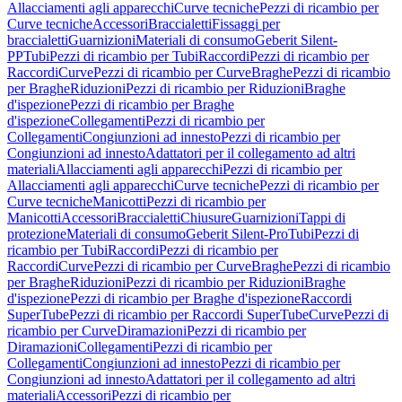
Allacciamenti agli apparecchi
Curve tecniche
Pezzi di ricambio per
Curve tecniche
Accessori
Braccialetti
Fissaggi per
braccialetti
Guarnizioni
Materiali di consumo
Geberit Silent-
PP
Tubi
Pezzi di ricambio per Tubi
Raccordi
Pezzi di ricambio per
Raccordi
Curve
Pezzi di ricambio per Curve
Braghe
Pezzi di ricambio
per Braghe
Riduzioni
Pezzi di ricambio per Riduzioni
Braghe
d'ispezione
Pezzi di ricambio per Braghe
d'ispezione
Collegamenti
Pezzi di ricambio per
Collegamenti
Congiunzioni ad innesto
Pezzi di ricambio per
Congiunzioni ad innesto
Adattatori per il collegamento ad altri
materiali
Allacciamenti agli apparecchi
Pezzi di ricambio per
Allacciamenti agli apparecchi
Curve tecniche
Pezzi di ricambio per
Curve tecniche
Manicotti
Pezzi di ricambio per
Manicotti
Accessori
Braccialetti
Chiusure
Guarnizioni
Tappi di
protezione
Materiali di consumo
Geberit Silent-Pro
Tubi
Pezzi di
ricambio per Tubi
Raccordi
Pezzi di ricambio per
Raccordi
Curve
Pezzi di ricambio per Curve
Braghe
Pezzi di ricambio
per Braghe
Riduzioni
Pezzi di ricambio per Riduzioni
Braghe
d'ispezione
Pezzi di ricambio per Braghe d'ispezione
Raccordi
SuperTube
Pezzi di ricambio per Raccordi SuperTube
Curve
Pezzi di
ricambio per Curve
Diramazioni
Pezzi di ricambio per
Diramazioni
Collegamenti
Pezzi di ricambio per
Collegamenti
Congiunzioni ad innesto
Pezzi di ricambio per
Congiunzioni ad innesto
Adattatori per il collegamento ad altri
materiali
Accessori
Pezzi di ricambio per