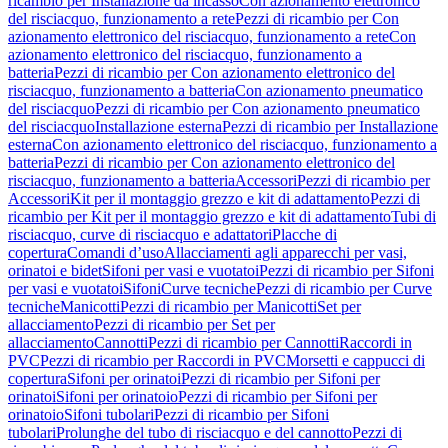
ricambio per Installazione da incasso
Con azionamento elettronico
del risciacquo, funzionamento a rete
Pezzi di ricambio per Con
azionamento elettronico del risciacquo, funzionamento a rete
Con
azionamento elettronico del risciacquo, funzionamento a
batteria
Pezzi di ricambio per Con azionamento elettronico del
risciacquo, funzionamento a batteria
Con azionamento pneumatico
del risciacquo
Pezzi di ricambio per Con azionamento pneumatico
del risciacquo
Installazione esterna
Pezzi di ricambio per Installazione
esterna
Con azionamento elettronico del risciacquo, funzionamento a
batteria
Pezzi di ricambio per Con azionamento elettronico del
risciacquo, funzionamento a batteria
Accessori
Pezzi di ricambio per
Accessori
Kit per il montaggio grezzo e kit di adattamento
Pezzi di
ricambio per Kit per il montaggio grezzo e kit di adattamento
Tubi di
risciacquo, curve di risciacquo e adattatori
Placche di
copertura
Comandi d’uso
Allacciamenti agli apparecchi per vasi,
orinatoi e bidet
Sifoni per vasi e vuotatoi
Pezzi di ricambio per Sifoni
per vasi e vuotatoi
Sifoni
Curve tecniche
Pezzi di ricambio per Curve
tecniche
Manicotti
Pezzi di ricambio per Manicotti
Set per
allacciamento
Pezzi di ricambio per Set per
allacciamento
Cannotti
Pezzi di ricambio per Cannotti
Raccordi in
PVC
Pezzi di ricambio per Raccordi in PVC
Morsetti e cappucci di
copertura
Sifoni per orinatoi
Pezzi di ricambio per Sifoni per
orinatoi
Sifoni per orinatoio
Pezzi di ricambio per Sifoni per
orinatoio
Sifoni tubolari
Pezzi di ricambio per Sifoni
tubolari
Prolunghe del tubo di risciacquo e del cannotto
Pezzi di