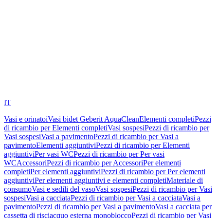
IT
Vasi e orinatoi
Vasi bidet Geberit AquaClean
Elementi completi
Pezzi
di ricambio per Elementi completi
Vasi sospesi
Pezzi di ricambio per
Vasi sospesi
Vasi a pavimento
Pezzi di ricambio per Vasi a
pavimento
Elementi aggiuntivi
Pezzi di ricambio per Elementi
aggiuntivi
Per vasi WC
Pezzi di ricambio per Per vasi
WC
Accessori
Pezzi di ricambio per Accessori
Per elementi
completi
Per elementi aggiuntivi
Pezzi di ricambio per Per elementi
aggiuntivi
Per elementi aggiuntivi e elementi completi
Materiale di
consumo
Vasi e sedili del vaso
Vasi sospesi
Pezzi di ricambio per Vasi
sospesi
Vasi a cacciata
Pezzi di ricambio per Vasi a cacciata
Vasi a
pavimento
Pezzi di ricambio per Vasi a pavimento
Vasi a cacciata per
cassetta di risciacquo esterna monoblocco
Pezzi di ricambio per Vasi