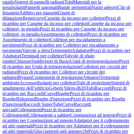
rapido
Sistemi di pannelli radianti
Tubi
Materiali per la
posa
Isolanti
Pannelli sagomati
Bande perimetrali
Nastri adesivi
Clip di
fissaggio
Additivi per massetti
Giunti di
dilatazione
Reggicurve
Cassette da incasso per collettori
Pezzi di
ricambio per Cassette da incasso per collettori
Cassette da incasso per
collettori, in metallo
Pezzi di ricambio per Cassette da incasso per
collettori, in metallo
Assortimento di collettori
Pezzi di ricambio per
Assortimento di collettori
Collettori per riscaldamento a
pavimento
Pezzi di ricambio per Collettori per riscaldamento a
pavimento
Valvole a sfera
Termometri
Adattatori
Pezzi di ricambio per
Adattatori
Terminali per collettori
Valvole di sfiato
rapido
Chiusure
Suddivisori di flusso
Unità di termoregolazione
Pezzi
di ricambio per Unità di termoregolazione
Collettori per circuiti dei
radiatori
Pezzi di ricambio per Collettori per circuiti dei
radiatori
Bypass
Componenti di regolazione
Attuatori
Termostati
ambiente
Accessori
Isolanti per collettori
Tubi di protezione
Sistemi di
smaltimento dell’edificio
Geberit Silent-db20
Tubi
Raccordi
Pezzi di
ricambio per Raccordi
Curve
Braghe
Pezzi di ricambio per
Braghe
Riduzioni
Braghe d'ispezione
Pezzi di ricambio per Braghe
d'ispezione
Raccordi SuperTube
Curve
Raccordi
speciali
Collegamenti
Pezzi di ricambio per
Collegamenti
Collegamenti a saldare
Congiunzioni ad innesto
Pezzi di
ricambio per Congiunzioni ad innesto
Adattatori per il collegamento
ad altri materiali
Pezzi di ricambio per Adattatori per il collegamento
ad altri materiali
Allacciamenti agli apparecchi
Pezzi di ricambio per