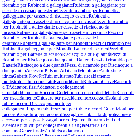
ricambio per Rubinetti a galleggiante
Rubinetti a galleggiante per
cassette di risciacquo esterne
Pezzi di ricambio per Rubinetti a
galleggiante per cassette di risciacquo esterne
Rubinetti a
galleggiante per cassette di risciacquo da incasso
Pezzi di ricambio
per Rubinetti a galleggiante per cassette di risciacquo da
incasso
Rubinetti a galleggiante per cassette in ceramica
Pezzi di
ricambio per Rubinetti a galleggiante per cassette in
ceramica
Rubinetti a galleggiante per Monolith
Pezzi di ricambio per
Rubinetti a galleggiante per Monolith
Batterie di scarico
Pezzi di
ricambio per Batterie di scarico
Risciacquo a due quantità
Pezzi di
ricambio per Risciacquo a due quantità
Batterie
Pezzi di ricambio per
Batterie
Risciacquo a due quantità
Pezzi di ricambio per Risciacquo a
due quantità
Accessori
Pulsanti
Adattatori
Membrane
Adduzione
idrica
Geberit FlowFit
Tubi multistrato
Tubi riscaldamento
multistrato
Tubi monostrato
Raccordi
Giunti
Riduzioni
Curve
Raccordi
a T
Adattatori fissi
Adattatori e collegamenti,
smontabili
Chiusure
Raccordi
Collettori con raccordo filettato
Raccordi
per riscaldamento
Chiusure per riscaldamento
Accessori
Isolanti per
tubi e raccordi
Disaccoppiamenti per
collegamenti
Impermeabilizzazioni per tubi e raccordi
Guarnizioni per
raccordi
Copertura per raccordi
Fissaggi per tubi
Tubi di protezione e
accessori per la posa
Fissaggi per collegamenti
Guarnizioni del
sistema
Kit di viti per collegamenti a flangia
Materiali di
consumo
Geberit Volex
Tubi riscaldamento