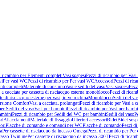
i ricambio per Elementi completi
Vasi sospesi
Pezzi di ricambio per Vasi
vi
Per vasi WC
Pezzi di ricambio per Per vasi WC
Accessori
Pezzi di ric
nti completi
Materiale di consumo
Vasi e sedili del vaso
Vasi sospesi
Pezz
 a cacciata per cassetta di risciacquo esterna monoblocco
Pezzi di ricamb
te di risciacquo esterne per vasi, in vetrochina
Monoblocco
Sedili del va
ersione Comfort
Vasi a cacciata, prolungati
Pezzi di ricambio per Vasi a c
er Sedili del vaso
Vasi per bambini
Pezzi di ricambio per Vasi per bambi
ambini
Pezzi di ricambio per Sedili del WC per bambini
Sedili del vaso
P
ri
Allacciamenti
Materiale di fissaggio
Ulteriori accessori
Bidet
Bidet sosp
ori
Placche di comando e comandi per WC
Placche di comando
Pezzi di
ma
Per cassette di risciacquo da incasso Omega
Pezzi di ricambio per Per
ncasso Twinline
Per cassette di risciacquo da incasso 300T
Pezzi di ricamb