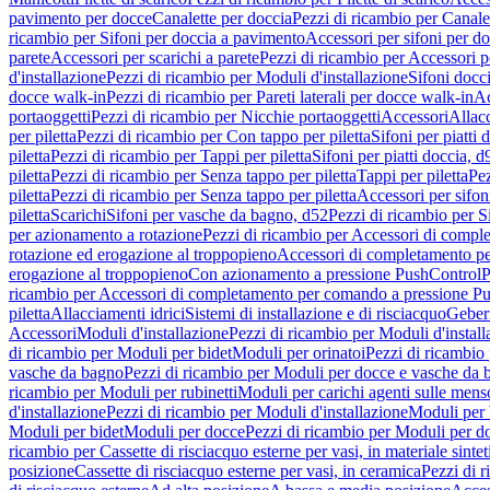
pavimento per docce
Canalette per doccia
Pezzi di ricambio per Canale
ricambio per Sifoni per doccia a pavimento
Accessori per sifoni per d
parete
Accessori per scarichi a parete
Pezzi di ricambio per Accessori pe
d'installazione
Pezzi di ricambio per Moduli d'installazione
Sifoni docci
docce walk-in
Pezzi di ricambio per Pareti laterali per docce walk-in
Ac
portaoggetti
Pezzi di ricambio per Nicchie portaoggetti
Accessori
Allac
per piletta
Pezzi di ricambio per Con tappo per piletta
Sifoni per piatti 
piletta
Pezzi di ricambio per Tappi per piletta
Sifoni per piatti doccia, d
piletta
Pezzi di ricambio per Senza tappo per piletta
Tappi per piletta
Pez
piletta
Pezzi di ricambio per Senza tappo per piletta
Accessori per sifoni
piletta
Scarichi
Sifoni per vasche da bagno, d52
Pezzi di ricambio per S
per azionamento a rotazione
Pezzi di ricambio per Accessori di compl
rotazione ed erogazione al troppopieno
Accessori di completamento pe
erogazione al troppopieno
Con azionamento a pressione PushControl
P
ricambio per Accessori di completamento per comando a pressione P
piletta
Allacciamenti idrici
Sistemi di installazione e di risciacquo
Geber
Accessori
Moduli d'installazione
Pezzi di ricambio per Moduli d'install
di ricambio per Moduli per bidet
Moduli per orinatoi
Pezzi di ricambio 
vasche da bagno
Pezzi di ricambio per Moduli per docce e vasche da
ricambio per Moduli per rubinetti
Moduli per carichi agenti sulle mens
d'installazione
Pezzi di ricambio per Moduli d'installazione
Moduli pe
Moduli per bidet
Moduli per docce
Pezzi di ricambio per Moduli per d
ricambio per Cassette di risciacquo esterne per vasi, in materiale sintet
posizione
Cassette di risciacquo esterne per vasi, in ceramica
Pezzi di r