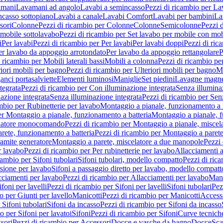
amani
Lavamani ad angolo
Lavabi a semincasso
Pezzi di ricambio per La
ncasso sottopiano
Lavabi a canale
Lavabi Comfort
Lavabi per bambini
La
sori
Colonne
Pezzi di ricambio per Colonne
Colonne
Semicolonne
Pezzi 
 mobile sottolavabo
Pezzi di ricambio per Set lavabo per mobile con mob
i
Per lavabi
Pezzi di ricambio per Per lavabi
Per lavabi doppi
Pezzi di ric
er lavabo da appoggio arrotondato
Per lavabo da appoggio rettangolare
P
 ricambio per Mobili laterali bassi
Mobili a colonna
Pezzi di ricambio pe
riori mobili per bagno
Pezzi di ricambio per Ulteriori mobili per bagno
Me
ganci portasalviette
Elementi luminosi
Maniglie
Set piedini
Lavagne magne
tegrata
Pezzi di ricambio per Con illuminazione integrata
Senza illumina
azione integrata
Senza illuminazione integrata
Pezzi di ricambio per Sen
mbio per Rubinetterie per lavabo
Montaggio a pianale, funzionamento a 
er Montaggio a pianale, funzionamento a batteria
Montaggio a pianale, 
elatore monocomando
Pezzi di ricambio per Montaggio a pianale, misc
rete, funzionamento a batteria
Pezzi di ricambio per Montaggio a parete
ramite generatore
Montaggio a parete, miscelatore a due manopole
Pezzi 
r lavabo
Pezzi di ricambio per Per rubinetterie per lavabo
Allacciamenti a
cambio per Sifoni tubolari
Sifoni tubolari, modello compatto
Pezzi di ric
sione per lavabo
Sifoni a passaggio diretto per lavabo, modello compatt
cciamenti per lavabo
Pezzi di ricambio per Allacciamenti per lavabo
Mani
ifoni per lavelli
Pezzi di ricambio per Sifoni per lavelli
Sifoni tubolari
Pez
o per Giunti per lavello
Manicotti
Pezzi di ricambio per Manicotti
Access
 Sifoni tubolari
Sifoni da incasso
Pezzi di ricambio per Sifoni da incasso
o per Sifoni per lavatoi
Sifoni
Pezzi di ricambio per Sifoni
Curve tecnich
sori
Pezzi di ricambio per Accessori
Docce e vasche da bagno
Docce
Sca