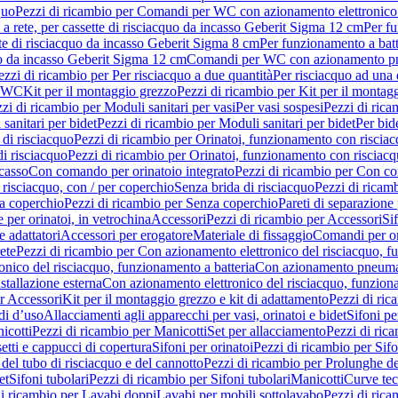
quo
Pezzi di ricambio per Comandi per WC con azionamento elettronico 
a rete, per cassette di risciacquo da incasso Geberit Sigma 12 cm
Per fu
tte di risciacquo da incasso Geberit Sigma 8 cm
Per funzionamento a batt
quo da incasso Geberit Sigma 12 cm
Comandi per WC con azionamento pne
ezzi di ricambio per Per risciacquo a due quantità
Per risciacquo ad una 
r WC
Kit per il montaggio grezzo
Pezzi di ricambio per Kit per il montag
zi di ricambio per Moduli sanitari per vasi
Per vasi sospesi
Pezzi di rica
sanitari per bidet
Pezzi di ricambio per Moduli sanitari per bidet
Per bid
di risciacquo
Pezzi di ricambio per Orinatoi, funzionamento con risciac
i risciacquo
Pezzi di ricambio per Orinatoi, funzionamento con risciacq
ncasso
Con comando per orinatoio integrato
Pezzi di ricambio per Con co
risciacquo, con / per coperchio
Senza brida di risciacquo
Pezzi di ricam
a coperchio
Pezzi di ricambio per Senza coperchio
Pareti di separazione 
e per orinatoi, in vetrochina
Accessori
Pezzi di ricambio per Accessori
Si
e adattatori
Accessori per erogatore
Materiale di fissaggio
Comandi per or
ete
Pezzi di ricambio per Con azionamento elettronico del risciacquo, f
onico del risciacquo, funzionamento a batteria
Con azionamento pneumat
stallazione esterna
Con azionamento elettronico del risciacquo, funziona
r Accessori
Kit per il montaggio grezzo e kit di adattamento
Pezzi di ric
i d’uso
Allacciamenti agli apparecchi per vasi, orinatoi e bidet
Sifoni pe
icotti
Pezzi di ricambio per Manicotti
Set per allacciamento
Pezzi di ric
etti e cappucci di copertura
Sifoni per orinatoi
Pezzi di ricambio per Sifo
del tubo di risciacquo e del cannotto
Pezzi di ricambio per Prolunghe de
et
Sifoni tubolari
Pezzi di ricambio per Sifoni tubolari
Manicotti
Curve te
di ricambio per Lavabi doppi
Lavabi per mobili sottolavabo
Pezzi di rica