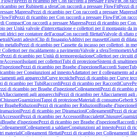
e FlowFit
Pezzi di ricambio per Con raccordi a pressare FlowFit
Con racc
 ricambio per Rubinetti a sfera
Con raccordi a pressare FlowFit
Pezzi di 
pressare Mapress
Pezzi di ricambio per Con raccordi a pressare Mapress
 FlowFit
Pezzi di ricambio per Con raccordi a pressare FlowFit
Con racco
ordi Compact
Con raccordi a pressare Mapress
Pezzi di ricambio per Con 
io per Unità valvole d'intercettazione e collettori per il montaggio da i
ti idrici per contatore dell'acqua
Con raccordi filettati
Valvole di sfiato 
etrali
Nastri adesivi
Clip di fissaggio
Additivi per massetti
Giunti di dilat
 in metallo
Pezzi di ricambio per Cassette da incasso per collettori, in me
r Collettori per riscaldamento a pavimento
Valvole a sfera
Termometri
Ada
e
Pezzi di ricambio per Unità di termoregolazione
Collettori per circuiti d
te
Accessori
Isolanti per collettori
Tubi di protezione
Sistemi di smaltiment
d'ispezione
Pezzi di ricambio per Braghe d'ispezione
Raccordi SuperTub
ricambio per Congiunzioni ad innesto
Adattatori per il collegamento ad al
ciamenti agli apparecchi
Curve tecniche
Pezzi di ricambio per Curve tec
zi di ricambio per Tubi
Raccordi
Pezzi di ricambio per Raccordi
Curve
Pe
zzi di ricambio per Braghe d'ispezione
Collegamenti
Pezzi di ricambio 
li
Allacciamenti agli apparecchi
Pezzi di ricambio per Allacciamenti agli
i
Chiusure
Guarnizioni
Tappi di protezione
Materiali di consumo
Geberit S
per Braghe
Riduzioni
Pezzi di ricambio per Riduzioni
Braghe d'ispezione
iramazioni
Pezzi di ricambio per Diramazioni
Collegamenti
Pezzi di ric
li
Accessori
Pezzi di ricambio per Accessori
Braccialetti
Chiusure
Guarniz
i
Braghe d'ispezione
Pezzi di ricambio per Braghe d'ispezione
Raccordi s
 Collegamenti
Collegamenti a saldare
Congiunzioni ad innesto
Pezzi di r
ri materiali
Collegamenti filettati
Pezzi di ricambio per Collegamenti filet