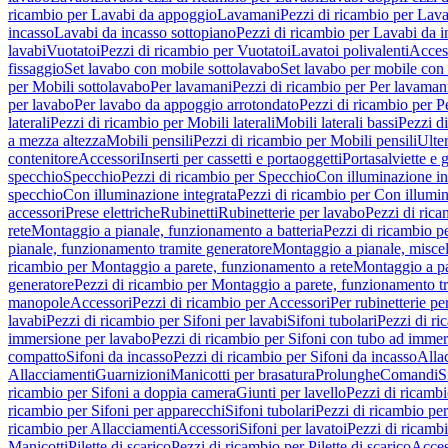
ricambio per Lavabi da appoggio
Lavamani
Pezzi di ricambio per Lav
incasso
Lavabi da incasso sottopiano
Pezzi di ricambio per Lavabi da i
lavabi
Vuotatoi
Pezzi di ricambio per Vuotatoi
Lavatoi polivalenti
Acces
fissaggio
Set lavabo con mobile sottolavabo
Set lavabo per mobile con
per Mobili sottolavabo
Per lavamani
Pezzi di ricambio per Per lavaman
per lavabo
Per lavabo da appoggio arrotondato
Pezzi di ricambio per P
laterali
Pezzi di ricambio per Mobili laterali
Mobili laterali bassi
Pezzi di
a mezza altezza
Mobili pensili
Pezzi di ricambio per Mobili pensili
Ulte
contenitore
Accessori
Inserti per cassetti e portaoggetti
Portasalviette e 
specchio
Specchio
Pezzi di ricambio per Specchio
Con illuminazione in
specchio
Con illuminazione integrata
Pezzi di ricambio per Con illumin
accessori
Prese elettriche
Rubinetti
Rubinetterie per lavabo
Pezzi di rica
rete
Montaggio a pianale, funzionamento a batteria
Pezzi di ricambio p
pianale, funzionamento tramite generatore
Montaggio a pianale, misc
ricambio per Montaggio a parete, funzionamento a rete
Montaggio a pa
generatore
Pezzi di ricambio per Montaggio a parete, funzionamento t
manopole
Accessori
Pezzi di ricambio per Accessori
Per rubinetterie pe
lavabi
Pezzi di ricambio per Sifoni per lavabi
Sifoni tubolari
Pezzi di ri
immersione per lavabo
Pezzi di ricambio per Sifoni con tubo ad immer
compatto
Sifoni da incasso
Pezzi di ricambio per Sifoni da incasso
Alla
Allacciamenti
Guarnizioni
Manicotti per brasatura
Prolunghe
Comandi
S
ricambio per Sifoni a doppia camera
Giunti per lavello
Pezzi di ricambi
ricambio per Sifoni per apparecchi
Sifoni tubolari
Pezzi di ricambio per
ricambio per Allacciamenti
Accessori
Sifoni per lavatoi
Pezzi di ricambi
Manicotti
Pilette di scarico
Pezzi di ricambio per Pilette di scarico
Acces