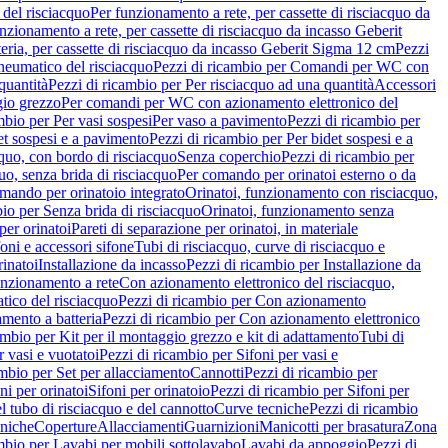
del risciacquo
Per funzionamento a rete, per cassette di risciacquo da
nzionamento a rete, per cassette di risciacquo da incasso Geberit
eria, per cassette di risciacquo da incasso Geberit Sigma 12 cm
Pezzi
umatico del risciacquo
Pezzi di ricambio per Comandi per WC con
quantità
Pezzi di ricambio per Per risciacquo ad una quantità
Accessori
gio grezzo
Per comandi per WC con azionamento elettronico del
mbio per Per vasi sospesi
Per vaso a pavimento
Pezzi di ricambio per
et sospesi e a pavimento
Pezzi di ricambio per Per bidet sospesi e a
quo, con bordo di risciacquo
Senza coperchio
Pezzi di ricambio per
uo, senza brida di risciacquo
Per comando per orinatoi esterno o da
mando per orinatoio integrato
Orinatoi, funzionamento con risciacquo,
bio per Senza brida di risciacquo
Orinatoi, funzionamento senza
per orinatoi
Pareti di separazione per orinatoi, in materiale
foni e accessori sifone
Tubi di risciacquo, curve di risciacquo e
inatoi
Installazione da incasso
Pezzi di ricambio per Installazione da
unzionamento a rete
Con azionamento elettronico del risciacquo,
ico del risciacquo
Pezzi di ricambio per Con azionamento
mento a batteria
Pezzi di ricambio per Con azionamento elettronico
ambio per Kit per il montaggio grezzo e kit di adattamento
Tubi di
r vasi e vuotatoi
Pezzi di ricambio per Sifoni per vasi e
ambio per Set per allacciamento
Cannotti
Pezzi di ricambio per
ni per orinatoi
Sifoni per orinatoio
Pezzi di ricambio per Sifoni per
l tubo di risciacquo e del cannotto
Curve tecniche
Pezzi di ricambio
cniche
Coperture
Allacciamenti
Guarnizioni
Manicotti per brasatura
Zona
mbio per Lavabi per mobili sottolavabo
Lavabi da appoggio
Pezzi di