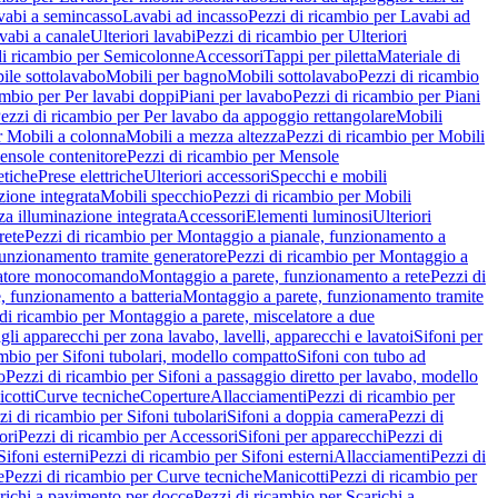
vabi a semincasso
Lavabi ad incasso
Pezzi di ricambio per Lavabi ad
vabi a canale
Ulteriori lavabi
Pezzi di ricambio per Ulteriori
di ricambio per Semicolonne
Accessori
Tappi per piletta
Materiale di
ile sottolavabo
Mobili per bagno
Mobili sottolavabo
Pezzi di ricambio
ambio per Per lavabi doppi
Piani per lavabo
Pezzi di ricambio per Piani
ezzi di ricambio per Per lavabo da appoggio rettangolare
Mobili
r Mobili a colonna
Mobili a mezza altezza
Pezzi di ricambio per Mobili
nsole contenitore
Pezzi di ricambio per Mensole
tiche
Prese elettriche
Ulteriori accessori
Specchi e mobili
zione integrata
Mobili specchio
Pezzi di ricambio per Mobili
za illuminazione integrata
Accessori
Elementi luminosi
Ulteriori
rete
Pezzi di ricambio per Montaggio a pianale, funzionamento a
funzionamento tramite generatore
Pezzi di ricambio per Montaggio a
elatore monocomando
Montaggio a parete, funzionamento a rete
Pezzi di
, funzionamento a batteria
Montaggio a parete, funzionamento tramite
di ricambio per Montaggio a parete, miscelatore a due
gli apparecchi per zona lavabo, lavelli, apparecchi e lavatoi
Sifoni per
ambio per Sifoni tubolari, modello compatto
Sifoni con tubo ad
o
Pezzi di ricambio per Sifoni a passaggio diretto per lavabo, modello
cotti
Curve tecniche
Coperture
Allacciamenti
Pezzi di ricambio per
zi di ricambio per Sifoni tubolari
Sifoni a doppia camera
Pezzi di
ori
Pezzi di ricambio per Accessori
Sifoni per apparecchi
Pezzi di
Sifoni esterni
Pezzi di ricambio per Sifoni esterni
Allacciamenti
Pezzi di
e
Pezzi di ricambio per Curve tecniche
Manicotti
Pezzi di ricambio per
richi a pavimento per docce
Pezzi di ricambio per Scarichi a