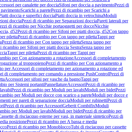
cessori per canalette per doccia
Sifoni per doccia a pavimento
Pezzi di
a pavimento
Scarichi a parete
Pezzi di ricambio per Scarichi a
iatti doccia e superfici doccia
Piatti doccia in vetrochina
Moduli
zioni doccia
Pezzi di ricambio per Separazioni doccia
Pareti laterali per
ezzi di ricambio per Nicchie portaoggetti per docce
Nicchie
occia, d52
Pezzi di ricambio per Sifoni per piatti doccia, d52
Con tappo
er piletta
Pezzi di ricambio per Con tappo per piletta
Tappi per
a
Pezzi di ricambio per Con tappo per piletta
Senza tappo per
i ricambio per Sifoni per piatti doccia Sestra
Senza tappo per
ccia
Tappi per piletta
Pezzi di ricambio per Tappi per
icambio per Con azionamento a rotazione
Accessori di completamento
rogazione al troppopieno
Pezzi di ricambio per Con azionamento a
bio per Accessori di completamento per azionamento a rotazione ed
ri di completamento per comando a pressione PushControl
Pezzi di
tta
Accessori per sifoni per vasche da bagno
Tappi per
mbio per Sistemi portanti
Pannellature
Accessori
Pezzi di ricambio per
lavabi
Pezzi di ricambio per Moduli per lavabi
Moduli per bidet
Pezzi
icambio per Moduli per docce con scarico a parete
Moduli per docce e
menti per pareti di separazione doccia
Moduli per rubinetti
Pezzi di
ori
Pezzi di ricambio per Accessori
Geberit Combifix
Moduli
cambio per Moduli per lavabi
Moduli per bidet
Pezzi di ricambio per
assette di risciacquo esterne per vasi, in materiale sintetico
Pezzi di
edia posizione
Pezzi di ricambio per A bassa e media
cco
Pezzi di ricambio per Monoblocco
Tubi di risciacquo per cassette