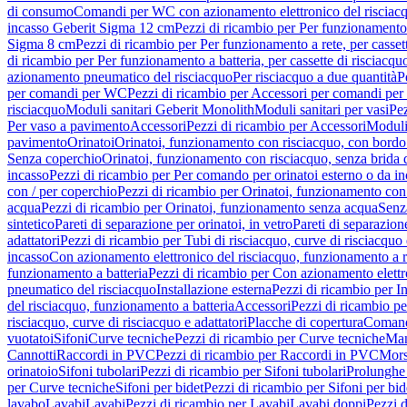
di consumo
Comandi per WC con azionamento elettronico del risciac
incasso Geberit Sigma 12 cm
Pezzi di ricambio per Per funzionamento 
Sigma 8 cm
Pezzi di ricambio per Per funzionamento a rete, per casse
di ricambio per Per funzionamento a batteria, per cassette di risciac
azionamento pneumatico del risciacquo
Per risciacquo a due quantità
P
per comandi per WC
Pezzi di ricambio per Accessori per comandi pe
risciacquo
Moduli sanitari Geberit Monolith
Moduli sanitari per vasi
Pez
Per vaso a pavimento
Accessori
Pezzi di ricambio per Accessori
Moduli 
pavimento
Orinatoi
Orinatoi, funzionamento con risciacquo, con bordo 
Senza coperchio
Orinatoi, funzionamento con risciacquo, senza brida d
incasso
Pezzi di ricambio per Per comando per orinatoi esterno o da i
con / per coperchio
Pezzi di ricambio per Orinatoi, funzionamento con 
acqua
Pezzi di ricambio per Orinatoi, funzionamento senza acqua
Senz
sintetico
Pareti di separazione per orinatoi, in vetro
Pareti di separazion
adattatori
Pezzi di ricambio per Tubi di risciacquo, curve di risciacquo 
incasso
Con azionamento elettronico del risciacquo, funzionamento a r
funzionamento a batteria
Pezzi di ricambio per Con azionamento elettr
pneumatico del risciacquo
Installazione esterna
Pezzi di ricambio per In
del risciacquo, funzionamento a batteria
Accessori
Pezzi di ricambio pe
risciacquo, curve di risciacquo e adattatori
Placche di copertura
Comand
vuotatoi
Sifoni
Curve tecniche
Pezzi di ricambio per Curve tecniche
Man
Cannotti
Raccordi in PVC
Pezzi di ricambio per Raccordi in PVC
Mors
orinatoio
Sifoni tubolari
Pezzi di ricambio per Sifoni tubolari
Prolunghe 
per Curve tecniche
Sifoni per bidet
Pezzi di ricambio per Sifoni per bid
lavabo
Lavabi
Lavabi
Pezzi di ricambio per Lavabi
Lavabi doppi
Pezzi 