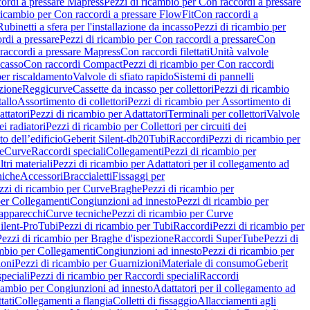
ordi a pressare Mapress
Pezzi di ricambio per Con raccordi a pressare
ricambio per Con raccordi a pressare FlowFit
Con raccordi a
Rubinetti a sfera per l'installazione da incasso
Pezzi di ricambio per
rdi a pressare
Pezzi di ricambio per Con raccordi a pressare
Con
raccordi a pressare Mapress
Con raccordi filettati
Unità valvole
ncasso
Con raccordi Compact
Pezzi di ricambio per Con raccordi
per riscaldamento
Valvole di sfiato rapido
Sistemi di pannelli
azione
Reggicurve
Cassette da incasso per collettori
Pezzi di ricambio
tallo
Assortimento di collettori
Pezzi di ricambio per Assortimento di
ttatori
Pezzi di ricambio per Adattatori
Terminali per collettori
Valvole
ei radiatori
Pezzi di ricambio per Collettori per circuiti dei
o dell’edificio
Geberit Silent-db20
Tubi
Raccordi
Pezzi di ricambio per
e
Curve
Raccordi speciali
Collegamenti
Pezzi di ricambio per
tri materiali
Pezzi di ricambio per Adattatori per il collegamento ad
niche
Accessori
Braccialetti
Fissaggi per
zzi di ricambio per Curve
Braghe
Pezzi di ricambio per
per Collegamenti
Congiunzioni ad innesto
Pezzi di ricambio per
 apparecchi
Curve tecniche
Pezzi di ricambio per Curve
ilent-Pro
Tubi
Pezzi di ricambio per Tubi
Raccordi
Pezzi di ricambio per
Pezzi di ricambio per Braghe d'ispezione
Raccordi SuperTube
Pezzi di
ambio per Collegamenti
Congiunzioni ad innesto
Pezzi di ricambio per
ioni
Pezzi di ricambio per Guarnizioni
Materiale di consumo
Geberit
peciali
Pezzi di ricambio per Raccordi speciali
Raccordi
icambio per Congiunzioni ad innesto
Adattatori per il collegamento ad
tati
Collegamenti a flangia
Colletti di fissaggio
Allacciamenti agli