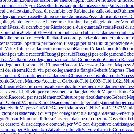
sori
Guarnizioni
Guarnizioni ad anello
Nippli, rosoni e riduttori di flusso
quo da incasso Sigma
Cassette di risciacquo da incasso Omega
Pezzi di r
tti a galleggiante
Pezzi di ricambio per Rubinetti a galleggiante
Rubinett
alleggiante per cassette di risciacquo da incasso
Pezzi di ricambio per Ru
galleggiante per cassette in ceramica
Rubinetti a galleggiante per Monol
ntità
Pezzi di ricambio per Risciacquo a due quantità
Batterie
Pezzi di r
ione idrica
Geberit FlowFit
Tubi multistrato
Tubi riscaldamento multistr
i
Collettori con raccordo filettato
Raccordi per riscaldamento
Chiusure pe
per raccordi
Copertura per raccordi
Fissaggi per tubi
Tubi di protezione e 
it Volex
Tubi riscaldamento monostrato
Raccordi
Allacciamenti
Collettor
ioni per tubi e raccordi
Fissaggi per tubi
Fissaggi per collegamenti
Geber
 fissi
Adattatori e collegamenti, smontabili
Compensatori
Chiusure
Raccor
 collegamenti, smontabili
Chiusure
Raccordi
Accessori Geberit Mapress 
ni del sistema
Kit di viti per collegamenti a flangia
Geberit Mapress The
i
Chiusure
Raccordi per riscaldamento
Chiusure per riscaldamento
Access
bonio
Geberit Mapress Acciaio al Carbonio
Tubi 1.0034
Tubi 1.0215
Nipp
i
Chiusure
Raccordi per riscaldamento
Chiusure per riscaldamento
Access
el sistema
Kit di viti per collegamenti a flangia
Geberit Mapress Rame
Ge
cordi
Raccordi per riscaldamento
Chiusure per riscaldamento
Geberit Ma
per Geberit Mapress Rame
Disaccoppiamenti per collegamenti
Impermeab
gia
Geberit Mapress CuNiFe
Geberit Mapress CuNiFe
Tubi 2.1972
Manic
izioni del sistema
Kit di viti per collegamenti a flangia
Sistema Geberit p
agno
Sensori
Riduttore di flusso
Cover e placche di copertura
Cassette di r
er cassette di risciacquo e comandi per WC con dispositivo antiristagn
ricambio per Alimentatori
Valvole e rubinetti
Valvole d'arresto
Con raccor