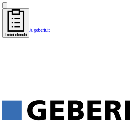
A geberit.it
I miei elenchi