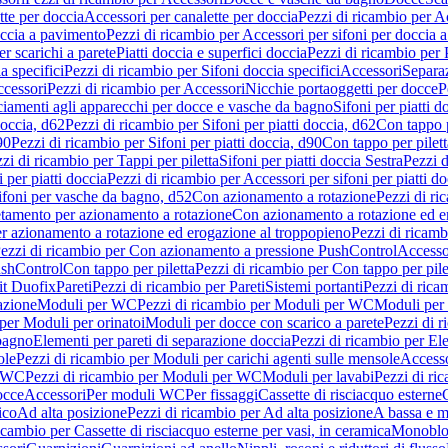
tte per doccia
Accessori per canalette per doccia
Pezzi di ricambio per Ac
occia a pavimento
Pezzi di ricambio per Accessori per sifoni per doccia 
r scarichi a parete
Piatti doccia e superfici doccia
Pezzi di ricambio per P
a specifici
Pezzi di ricambio per Sifoni doccia specifici
Accessori
Separa
cessori
Pezzi di ricambio per Accessori
Nicchie portaoggetti per docce
P
ciamenti agli apparecchi per docce e vasche da bagno
Sifoni per piatti d
doccia, d62
Pezzi di ricambio per Sifoni per piatti doccia, d62
Con tappo p
90
Pezzi di ricambio per Sifoni per piatti doccia, d90
Con tappo per pilett
zi di ricambio per Tappi per piletta
Sifoni per piatti doccia Sestra
Pezzi d
 per piatti doccia
Pezzi di ricambio per Accessori per sifoni per piatti do
ifoni per vasche da bagno, d52
Con azionamento a rotazione
Pezzi di r
etamento per azionamento a rotazione
Con azionamento a rotazione ed e
r azionamento a rotazione ed erogazione al troppopieno
Pezzi di ricam
ezzi di ricambio per Con azionamento a pressione PushControl
Accesso
ushControl
Con tappo per piletta
Pezzi di ricambio per Con tappo per pile
it Duofix
Pareti
Pezzi di ricambio per Pareti
Sistemi portanti
Pezzi di rica
azione
Moduli per WC
Pezzi di ricambio per Moduli per WC
Moduli per 
per Moduli per orinatoi
Moduli per docce con scarico a parete
Pezzi di r
 bagno
Elementi per pareti di separazione doccia
Pezzi di ricambio per Ele
ole
Pezzi di ricambio per Moduli per carichi agenti sulle mensole
Access
r WC
Pezzi di ricambio per Moduli per WC
Moduli per lavabi
Pezzi di ri
occe
Accessori
Per moduli WC
Per fissaggi
Cassette di risciacquo esterne
C
ico
Ad alta posizione
Pezzi di ricambio per Ad alta posizione
A bassa e m
icambio per Cassette di risciacquo esterne per vasi, in ceramica
Monoblo