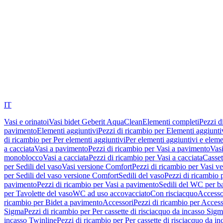
IT
Vasi e orinatoi
Vasi bidet Geberit AquaClean
Elementi completi
Pezzi d
pavimento
Elementi aggiuntivi
Pezzi di ricambio per Elementi aggiunti
di ricambio per Per elementi aggiuntivi
Per elementi aggiuntivi e eleme
a cacciata
Vasi a pavimento
Pezzi di ricambio per Vasi a pavimento
Vasi
monoblocco
Vasi a cacciata
Pezzi di ricambio per Vasi a cacciata
Casset
per Sedili del vaso
Vasi versione Comfort
Pezzi di ricambio per Vasi v
per Sedili del vaso versione Comfort
Sedili del vaso
Pezzi di ricambio p
pavimento
Pezzi di ricambio per Vasi a pavimento
Sedili del WC per b
per Tavolette del vaso
WC ad uso accovacciato
Con risciacquo
Accesso
ricambio per Bidet a pavimento
Accessori
Pezzi di ricambio per Access
Sigma
Pezzi di ricambio per Per cassette di risciacquo da incasso Sig
incasso Twinline
Pezzi di ricambio per Per cassette di risciacquo da i