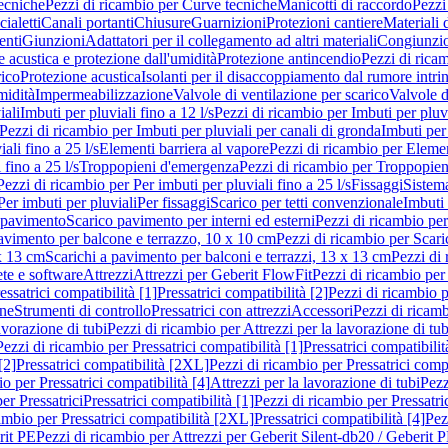
ecniche
Pezzi di ricambio per Curve tecniche
Manicotti di raccordo
Pezzi
ialetti
Canali portanti
Chiusure
Guarnizioni
Protezioni cantiere
Materiali
nti
Giunzioni
Adattatori per il collegamento ad altri materiali
Congiunzio
 acustica e protezione dall'umidità
Protezione antincendio
Pezzi di rica
rico
Protezione acustica
Isolanti per il disaccoppiamento dal rumore intri
midità
Impermeabilizzazione
Valvole di ventilazione per scarico
Valvole d
iali
Imbuti per pluviali fino a 12 l/s
Pezzi di ricambio per Imbuti per pluvi
Pezzi di ricambio per Imbuti per pluviali per canali di gronda
Imbuti per 
ali fino a 25 l/s
Elementi barriera al vapore
Pezzi di ricambio per Elemen
 fino a 25 l/s
Troppopieni d'emergenza
Pezzi di ricambio per Troppopie
Pezzi di ricambio per Per imbuti per pluviali fino a 25 l/s
Fissaggi
Sistem
Per imbuti per pluviali
Per fissaggi
Scarico per tetti convenzionale
Imbuti 
 pavimento
Scarico pavimento per interni ed esterni
Pezzi di ricambio per
pavimento per balcone e terrazzo, 10 x 10 cm
Pezzi di ricambio per Scari
x 13 cm
Scarichi a pavimento per balconi e terrazzi, 13 x 13 cm
Pezzi di 
ete e software
Attrezzi
Attrezzi per Geberit FlowFit
Pezzi di ricambio per
ssatrici compatibilità [1]
Pressatrici compatibilità [2]
Pezzi di ricambio p
one
Strumenti di controllo
Pressatrici con attrezzi
Accessori
Pezzi di ricam
avorazione di tubi
Pezzi di ricambio per Attrezzi per la lavorazione di tub
Pezzi di ricambio per Pressatrici compatibilità [1]
Pressatrici compatibilit
[2]
Pressatrici compatibilità [2XL]
Pezzi di ricambio per Pressatrici comp
o per Pressatrici compatibilità [4]
Attrezzi per la lavorazione di tubi
Pezz
er Pressatrici
Pressatrici compatibilità [1]
Pezzi di ricambio per Pressatric
ambio per Pressatrici compatibilità [2XL]
Pressatrici compatibilità [4]
Pez
rit PE
Pezzi di ricambio per Attrezzi per Geberit Silent-db20 / Geberit 