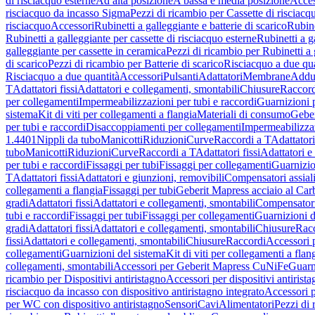
di risciacquo esterne
Ad alta posizione
A bassa e media posizione
Acces
risciacquo da incasso Sigma
Pezzi di ricambio per Cassette di risciac
risciacquo
Accessori
Rubinetti a galleggiante e batterie di scarico
Rubine
Rubinetti a galleggiante per cassette di risciacquo esterne
Rubinetti a g
galleggiante per cassette in ceramica
Pezzi di ricambio per Rubinetti a 
di scarico
Pezzi di ricambio per Batterie di scarico
Risciacquo a due qua
Risciacquo a due quantità
Accessori
Pulsanti
Adattatori
Membrane
Adduz
T
Adattatori fissi
Adattatori e collegamenti, smontabili
Chiusure
Raccord
per collegamenti
Impermeabilizzazioni per tubi e raccordi
Guarnizioni 
sistema
Kit di viti per collegamenti a flangia
Materiali di consumo
Geber
per tubi e raccordi
Disaccoppiamenti per collegamenti
Impermeabilizzaz
1.4401
Nippli da tubo
Manicotti
Riduzioni
Curve
Raccordi a T
Adattatori
tubo
Manicotti
Riduzioni
Curve
Raccordi a T
Adattatori fissi
Adattatori e
per tubi e raccordi
Fissaggi per tubi
Fissaggi per collegamenti
Guarnizio
T
Adattatori fissi
Adattatori e giunzioni, removibili
Compensatori assial
collegamenti a flangia
Fissaggi per tubi
Geberit Mapress acciaio al Car
gradi
Adattatori fissi
Adattatori e collegamenti, smontabili
Compensator
tubi e raccordi
Fissaggi per tubi
Fissaggi per collegamenti
Guarnizioni d
gradi
Adattatori fissi
Adattatori e collegamenti, smontabili
Chiusure
Rac
fissi
Adattatori e collegamenti, smontabili
Chiusure
Raccordi
Accessori 
collegamenti
Guarnizioni del sistema
Kit di viti per collegamenti a flan
collegamenti, smontabili
Accessori per Geberit Mapress CuNiFe
Guarn
ricambio per Dispositivi antiristagno
Accessori per dispositivi antirist
risciacquo da incasso con dispositivo antiristagno integrato
Accessori p
per WC con dispositivo antiristagno
Sensori
Cavi
Alimentatori
Pezzi di 