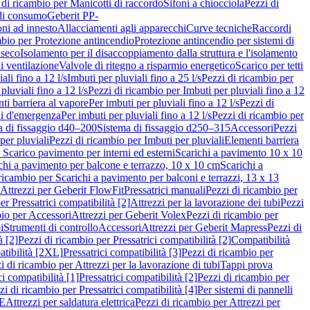
 di ricambio per Manicotti di raccordo
Sifoni a chiocciola
Pezzi di
 di consumo
Geberit PP-
ni ad innesto
Allacciamenti agli apparecchi
Curve tecniche
Raccordi
mbio per Protezione antincendio
Protezione antincendio per sistemi di
nseco
Isolamento per il disaccoppiamento dalla struttura e l'isolamento
i ventilazione
Valvole di ritegno a risparmio energetico
Scarico per tetti
ali fino a 12 l/s
Imbuti per pluviali fino a 25 l/s
Pezzi di ricambio per
pluviali fino a 12 l/s
Pezzi di ricambio per Imbuti per pluviali fino a 12
ti barriera al vapore
Per imbuti per pluviali fino a 12 l/s
Pezzi di
ni d'emergenza
Per imbuti per pluviali fino a 12 l/s
Pezzi di ricambio per
a di fissaggio d40–200
Sistema di fissaggio d250–315
Accessori
Pezzi
per pluviali
Pezzi di ricambio per Imbuti per pluviali
Elementi barriera
 Scarico pavimento per interni ed esterni
Scarichi a pavimento 10 x 10
chi a pavimento per balcone e terrazzo, 10 x 10 cm
Scarichi a
ricambio per Scarichi a pavimento per balconi e terrazzi, 13 x 13
 Attrezzi per Geberit FlowFit
Pressatrici manuali
Pezzi di ricambio per
er Pressatrici compatibilità [2]
Attrezzi per la lavorazione dei tubi
Pezzi
bio per Accessori
Attrezzi per Geberit Volex
Pezzi di ricambio per
i
Strumenti di controllo
Accessori
Attrezzi per Geberit Mapress
Pezzi di
à [2]
Pezzi di ricambio per Pressatrici compatibilità [2]
Compatibilità
atibilità [2XL]
Pressatrici compatibilità [3]
Pezzi di ricambio per
i di ricambio per Attrezzi per la lavorazione di tubi
Tappi prova
i compatibilità [1]
Pressatrici compatibilità [2]
Pezzi di ricambio per
zi di ricambio per Pressatrici compatibilità [4]
Per sistemi di pannelli
PE
Attrezzi per saldatura elettrica
Pezzi di ricambio per Attrezzi per