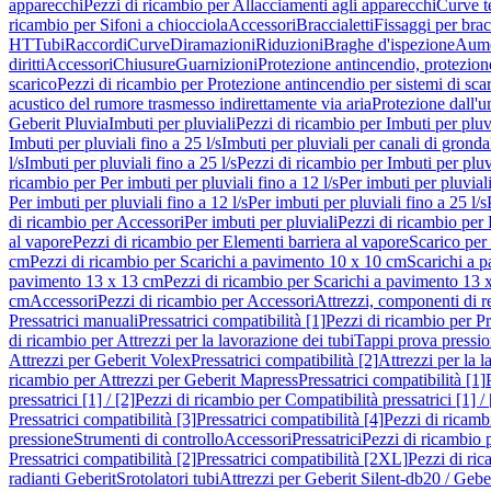
apparecchi
Pezzi di ricambio per Allacciamenti agli apparecchi
Curve t
ricambio per Sifoni a chiocciola
Accessori
Braccialetti
Fissaggi per bracc
HT
Tubi
Raccordi
Curve
Diramazioni
Riduzioni
Braghe d'ispezione
Aume
diritti
Accessori
Chiusure
Guarnizioni
Protezione antincendio, protezione
scarico
Pezzi di ricambio per Protezione antincendio per sistemi di sca
acustico del rumore trasmesso indirettamente via aria
Protezione dall'u
Geberit Pluvia
Imbuti per pluviali
Pezzi di ricambio per Imbuti per pluv
Imbuti per pluviali fino a 25 l/s
Imbuti per pluviali per canali di gronda
l/s
Imbuti per pluviali fino a 25 l/s
Pezzi di ricambio per Imbuti per pluvi
ricambio per Per imbuti per pluviali fino a 12 l/s
Per imbuti per pluviali
Per imbuti per pluviali fino a 12 l/s
Per imbuti per pluviali fino a 25 l/s
di ricambio per Accessori
Per imbuti per pluviali
Pezzi di ricambio per 
al vapore
Pezzi di ricambio per Elementi barriera al vapore
Scarico per
cm
Pezzi di ricambio per Scarichi a pavimento 10 x 10 cm
Scarichi a 
pavimento 13 x 13 cm
Pezzi di ricambio per Scarichi a pavimento 13 
cm
Accessori
Pezzi di ricambio per Accessori
Attrezzi, componenti di r
Pressatrici manuali
Pressatrici compatibilità [1]
Pezzi di ricambio per Pre
di ricambio per Attrezzi per la lavorazione dei tubi
Tappi prova pressi
Attrezzi per Geberit Volex
Pressatrici compatibilità [2]
Attrezzi per la l
ricambio per Attrezzi per Geberit Mapress
Pressatrici compatibilità [1]
pressatrici [1] / [2]
Pezzi di ricambio per Compatibilità pressatrici [1] / 
Pressatrici compatibilità [3]
Pressatrici compatibilità [4]
Pezzi di ricambi
pressione
Strumenti di controllo
Accessori
Pressatrici
Pezzi di ricambio p
Pressatrici compatibilità [2]
Pressatrici compatibilità [2XL]
Pezzi di ric
radianti Geberit
Srotolatori tubi
Attrezzi per Geberit Silent-db20 / Gebe