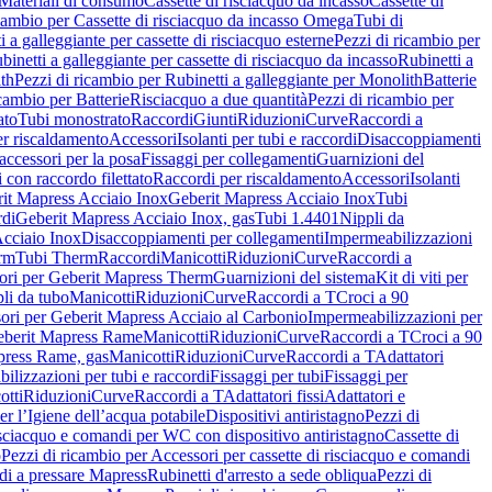
Materiali di consumo
Cassette di risciacquo da incasso
Cassette di
icambio per Cassette di risciacquo da incasso Omega
Tubi di
i a galleggiante per cassette di risciacquo esterne
Pezzi di ricambio per
binetti a galleggiante per cassette di risciacquo da incasso
Rubinetti a
ith
Pezzi di ricambio per Rubinetti a galleggiante per Monolith
Batterie
icambio per Batterie
Risciacquo a due quantità
Pezzi di ricambio per
ato
Tubi monostrato
Raccordi
Giunti
Riduzioni
Curve
Raccordi a
r riscaldamento
Accessori
Isolanti per tubi e raccordi
Disaccoppiamenti
accessori per la posa
Fissaggi per collegamenti
Guarnizioni del
i con raccordo filettato
Raccordi per riscaldamento
Accessori
Isolanti
it Mapress Acciaio Inox
Geberit Mapress Acciaio Inox
Tubi
di
Geberit Mapress Acciaio Inox, gas
Tubi 1.4401
Nippli da
Acciaio Inox
Disaccoppiamenti per collegamenti
Impermeabilizzazioni
rm
Tubi Therm
Raccordi
Manicotti
Riduzioni
Curve
Raccordi a
ori per Geberit Mapress Therm
Guarnizioni del sistema
Kit di viti per
li da tubo
Manicotti
Riduzioni
Curve
Raccordi a T
Croci a 90
ori per Geberit Mapress Acciaio al Carbonio
Impermeabilizzazioni per
berit Mapress Rame
Manicotti
Riduzioni
Curve
Raccordi a T
Croci a 90
press Rame, gas
Manicotti
Riduzioni
Curve
Raccordi a T
Adattatori
ilizzazioni per tubi e raccordi
Fissaggi per tubi
Fissaggi per
otti
Riduzioni
Curve
Raccordi a T
Adattatori fissi
Adattatori e
er l’Igiene dell’acqua potabile
Dispositivi antiristagno
Pezzi di
isciacquo e comandi per WC con dispositivo antiristagno
Cassette di
o
Pezzi di ricambio per Accessori per cassette di risciacquo e comandi
di a pressare Mapress
Rubinetti d'arresto a sede obliqua
Pezzi di