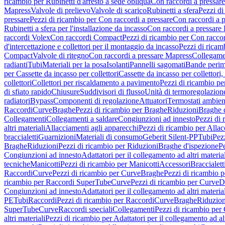
ricambio per Rubinetti d'arresto a sede obliqua
Con raccordi a pressar
Mapress
Valvole di prelievo
Valvole di scarico
Rubinetti a sfera
Pezzi di
pressare
Pezzi di ricambio per Con raccordi a pressare
Con raccordi a 
Rubinetti a sfera per l'installazione da incasso
Con raccordi a pressare
raccordi Volex
Con raccordi Compact
Pezzi di ricambio per Con racc
d'intercettazione e collettori per il montaggio da incasso
Pezzi di ricamb
Compact
Valvole di ritegno
Con raccordi a pressare Mapress
Collegamen
radianti
Tubi
Materiali per la posa
Isolanti
Pannelli sagomati
Bande perim
per Cassette da incasso per collettori
Cassette da incasso per collettori,
collettori
Collettori per riscaldamento a pavimento
Pezzi di ricambio pe
di sfiato rapido
Chiusure
Suddivisori di flusso
Unità di termoregolazion
radiatori
Bypass
Componenti di regolazione
Attuatori
Termostati ambien
Raccordi
Curve
Braghe
Pezzi di ricambio per Braghe
Riduzioni
Braghe 
Collegamenti
Collegamenti a saldare
Congiunzioni ad innesto
Pezzi di 
altri materiali
Allacciamenti agli apparecchi
Pezzi di ricambio per Allac
braccialetti
Guarnizioni
Materiali di consumo
Geberit Silent-PP
Tubi
Pez
Braghe
Riduzioni
Pezzi di ricambio per Riduzioni
Braghe d'ispezione
Pe
Congiunzioni ad innesto
Adattatori per il collegamento ad altri materia
tecniche
Manicotti
Pezzi di ricambio per Manicotti
Accessori
Braccialett
Raccordi
Curve
Pezzi di ricambio per Curve
Braghe
Pezzi di ricambio 
ricambio per Raccordi SuperTube
Curve
Pezzi di ricambio per Curve
D
Congiunzioni ad innesto
Adattatori per il collegamento ad altri materia
PE
Tubi
Raccordi
Pezzi di ricambio per Raccordi
Curve
Braghe
Riduzion
SuperTube
Curve
Raccordi speciali
Collegamenti
Pezzi di ricambio per
altri materiali
Pezzi di ricambio per Adattatori per il collegamento ad alt