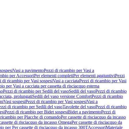
 sospesi
Vasi a pavimento
Pezzi di ricambio per Vasi a
ambio per Accessori
Per elementi completi
Per elementi aggiuntivi
Pezzi
i di ricambio per Vasi sospesi
Vasi a cacciata
Pezzi di ricambio per Vasi
io per Vasi a cacciata per cassetta di risciacquo esterna
so
Pezzi di ricambio per Sedili del vaso
Sedili del vaso
Pezzi di ricambio
acciata, prolungati
Sedili del vaso versione Comfort
Pezzi di ricambio
ni
Vasi sospesi
Pezzi di ricambio per Vasi sospesi
Vasi a
ezzi di ricambio per Sedili del vaso
Tavolette del vaso
Pezzi di ricambio
esi
Pezzi di ricambio per Bidet sospesi
Bidet a pavimento
Pezzi di
 ricambio per Placche di comando
Per cassette di risciacquo da incasso
 cassette di risciacquo da incasso Omega
Per cassette di risciacquo da
io per Per cassette di risciacquo da incasso 300T
Accessori
Materiale