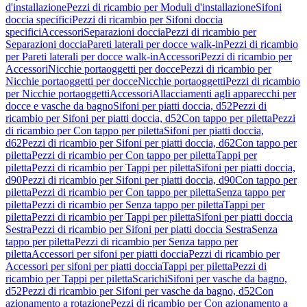
d'installazione
Pezzi di ricambio per Moduli d'installazione
Sifoni
doccia specifici
Pezzi di ricambio per Sifoni doccia
specifici
Accessori
Separazioni doccia
Pezzi di ricambio per
Separazioni doccia
Pareti laterali per docce walk-in
Pezzi di ricambio
per Pareti laterali per docce walk-in
Accessori
Pezzi di ricambio per
Accessori
Nicchie portaoggetti per docce
Pezzi di ricambio per
Nicchie portaoggetti per docce
Nicchie portaoggetti
Pezzi di ricambio
per Nicchie portaoggetti
Accessori
Allacciamenti agli apparecchi per
docce e vasche da bagno
Sifoni per piatti doccia, d52
Pezzi di
ricambio per Sifoni per piatti doccia, d52
Con tappo per piletta
Pezzi
di ricambio per Con tappo per piletta
Sifoni per piatti doccia,
d62
Pezzi di ricambio per Sifoni per piatti doccia, d62
Con tappo per
piletta
Pezzi di ricambio per Con tappo per piletta
Tappi per
piletta
Pezzi di ricambio per Tappi per piletta
Sifoni per piatti doccia,
d90
Pezzi di ricambio per Sifoni per piatti doccia, d90
Con tappo per
piletta
Pezzi di ricambio per Con tappo per piletta
Senza tappo per
piletta
Pezzi di ricambio per Senza tappo per piletta
Tappi per
piletta
Pezzi di ricambio per Tappi per piletta
Sifoni per piatti doccia
Sestra
Pezzi di ricambio per Sifoni per piatti doccia Sestra
Senza
tappo per piletta
Pezzi di ricambio per Senza tappo per
piletta
Accessori per sifoni per piatti doccia
Pezzi di ricambio per
Accessori per sifoni per piatti doccia
Tappi per piletta
Pezzi di
ricambio per Tappi per piletta
Scarichi
Sifoni per vasche da bagno,
d52
Pezzi di ricambio per Sifoni per vasche da bagno, d52
Con
azionamento a rotazione
Pezzi di ricambio per Con azionamento a