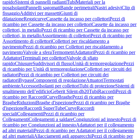
rapido
Sistemi di pannelli radianti
Tubi
Materiali per la
posa
Isolanti
Pannelli sagomati
Bande perimetrali
Nastri adesivi
Clip di
fissaggio
Additivi per massetti
Giunti di
dilatazione
Reggicurve
Cassette da incasso per collettori
Pezzi di
ricambio per Cassette da incasso per collettori
Cassette da incasso per
collettori, in metallo
Pezzi di ricambio per Cassette da incasso per
collettori, in metallo
Assortimento di collettori
Pezzi di ricambio per
Assortimento di collettori
Collettori per riscaldamento a
pavimento
Pezzi di ricambio per Collettori per riscaldamento a
pavimento
Valvole a sfera
Termometri
Adattatori
Pezzi di ricambio per
Adattatori
Terminali per collettori
Valvole di sfiato
rapido
Chiusure
Suddivisori di flusso
Unità di termoregolazione
Pezzi
di ricambio per Unità di termoregolazione
Collettori per circuiti dei
radiatori
Pezzi di ricambio per Collettori per circuiti dei
radiatori
Bypass
Componenti di regolazione
Attuatori
Termostati
ambiente
Accessori
Isolanti per collettori
Tubi di protezione
Sistemi di
smaltimento dell’edificio
Geberit Silent-db20
Tubi
Raccordi
Pezzi di
ricambio per Raccordi
Curve
Braghe
Pezzi di ricambio per
Braghe
Riduzioni
Braghe d'ispezione
Pezzi di ricambio per Braghe
d'ispezione
Raccordi SuperTube
Curve
Raccordi
speciali
Collegamenti
Pezzi di ricambio per
Collegamenti
Collegamenti a saldare
Congiunzioni ad innesto
Pezzi di
ricambio per Congiunzioni ad innesto
Adattatori per il collegamento
ad altri materiali
Pezzi di ricambio per Adattatori per il collegamento
ad altri materiali
Allacciamenti agli apparecchi
Pezzi di ricambio per