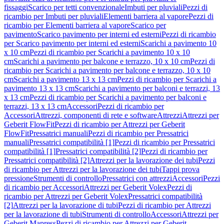
fissaggi
Scarico per tetti convenzionale
Imbuti per pluviali
Pezzi di
ricambio per Imbuti per pluviali
Elementi barriera al vapore
Pezzi di
ricambio per Elementi barriera al vapore
Scarico per
pavimento
Scarico pavimento per interni ed esterni
Pezzi di ricambio
per Scarico pavimento per interni ed esterni
Scarichi a pavimento 10
x 10 cm
Pezzi di ricambio per Scarichi a pavimento 10 x 10
cm
Scarichi a pavimento per balcone e terrazzo, 10 x 10 cm
Pezzi di
ricambio per Scarichi a pavimento per balcone e terrazzo, 10 x 10
cm
Scarichi a pavimento 13 x 13 cm
Pezzi di ricambio per Scarichi a
pavimento 13 x 13 cm
Scarichi a pavimento per balconi e terrazzi, 13
x 13 cm
Pezzi di ricambio per Scarichi a pavimento per balconi e
terrazzi, 13 x 13 cm
Accessori
Pezzi di ricambio per
Accessori
Attrezzi, componenti di rete e software
Attrezzi
Attrezzi per
Geberit FlowFit
Pezzi di ricambio per Attrezzi per Geberit
FlowFit
Pressatrici manuali
Pezzi di ricambio per Pressatrici
manuali
Pressatrici compatibilità [1]
Pezzi di ricambio per Pressatrici
compatibilità [1]
Pressatrici compatibilità [2]
Pezzi di ricambio per
Pressatrici compatibilità [2]
Attrezzi per la lavorazione dei tubi
Pezzi
di ricambio per Attrezzi per la lavorazione dei tubi
Tappi prova
pressione
Strumenti di controllo
Pressatrici con attrezzi
Accessori
Pezzi
di ricambio per Accessori
Attrezzi per Geberit Volex
Pezzi di
ricambio per Attrezzi per Geberit Volex
Pressatrici compatibilità
[2]
Attrezzi per la lavorazione di tubi
Pezzi di ricambio per Attrezzi
per la lavorazione di tubi
Strumenti di controllo
Accessori
Attrezzi per
Geberit Mapress
Pezzi di ricambio per Attrezzi per Geberit