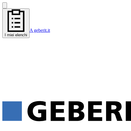
A geberit.it
I miei elenchi