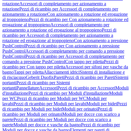
rotazione
Accessori di completamento per azionamento a
rotazione
Pezzi di ricambio per Accessori di completamento per
azionamento a rotazione
Con azionamento a rotazione ed erogazione
al troppopieno
Pezzi di ricambio per Con azionamento a rotazione ed
erogazione al troppopieno
Accessori di completamento per
azionamento a rotazione ed erogazione al troppopieno
Pezzi di
ricambio per Accessori di completamento per azionamento a
rotazione ed erogazione al troppopieno
Con azionamento a pressione
PushControl
Pezzi di ricambio per Con azionamento a pressione
PushControl
Accessori di completamento per comando a pressione
PushControl
Pezzi di ricambio per Accessori di completamento per
comando a pressione PushControl
Con tappo per piletta
Pezzi di
ricambio per Con tappo per piletta
Accessori per sifoni per vasche da
bagno
Tappi per piletta
Allacciamenti idrici
Sistemi di installazione e
di risciacquo
Geberit Duofix
Pareti
Pezzi di ricambio per Pareti
Sistemi
portanti
Pezzi di ricambio per Sistemi
portanti
Pannellature
Accessori
Pezzi di ricambio per Accessori
Moduli
d'installazione
Pezzi di ricambio per Moduli d'installazione
Moduli
per WC
Pezzi di ricambio per Moduli per WC
Moduli per
lavabi
Pezzi di ricambio per Moduli per lavabi
Moduli per bidet
Pezzi
di ricambio per Moduli per bidet
Moduli per orinatoi
Pezzi di
ricambio per Moduli per orinatoi
Moduli per docce con scarico a
parete
Pezzi di ricambio per Moduli per docce con scarico a
parete
Moduli per docce e vasche da bagno
Pezzi di ricambio per
Moduli per docce e vasche da bagno
Elementi per pareti di