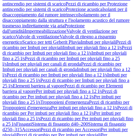
antincendio per sistemi di scarico
Pezzi di ricambio per Protezione
antincendio per sistemi di scarico
Protezione acustica
Isolanti per il
disaccoppiamento dal rumore intrinseco
Isolamento per il
disaccoppiamento dalla struttura e l'isolamento acustico del rumore
trasmesso indirettamente via aria
Protezione
dall'umidità
Impermeabilizzazione
Valvole di ventilazione per
scarico
Valvole di ventilazione
Valvole di ritegno a risparmio
energetico
Scarico per tetti Geberit Pluvia
Imbuti per pluviali
Pezzi di
ricambio per Imbuti per pluviali
Imbuti per pluviali fino a 12 l/s
Pezzi
di ricambio per Imbuti per pluviali fino a 12 l/s
Imbuti per pluviali
fino a 25 l/s
Pezzi di ricambio per Imbuti per pluviali fino a 25
l/s
Imbuti per pluviali per canali di gronda
Pezzi di ricambio per
Imbuti per pluviali per canali di gronda
Imbuti per pluviali fino a 12
l/s
Pezzi di ricambio per Imbuti per pluviali fino a 12 l/s
Imbuti per
pluviali fino a 25 l/s
Pezzi di ricambio per Imbuti per pluviali fino a
25 l/s
Elementi barriera al vapore
Pezzi di ricambio per Elementi
barriera al vapore
Per imbuti per pluviali fino a 12 l/s
Pezzi di
ricambio per Per imbuti per pluviali fino a 12 l/s
Per imbuti per
pluviali fino a 25 l/s
Troppopieni d'emergenza
Pezzi di ricambio per
Troppopieni d'emergenza
Per imbuti per pluviali fino a 12 l/s
Pezzi di
ricambio per Per imbuti per pluviali fino a 12 l/s
Per imbuti per
pluviali fino a 25 l/s
Pezzi di ricambio per Per imbuti per pluviali fino
a 25 l/s
Fissaggi
Sistema di fissaggio d40–200
Sistema di fissaggio
d250–315
Accessori
Pezzi di ricambio per Accessori
Per imbuti per
pluviali
Pezzi di ricambio per Per imbuti per pluviali
Per