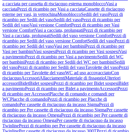
a cacciata per cassetta di risciacquo esterna monoblocco
Vasi a
cacciata
Pezzi di ricambio per Vasi a cacciata
Cassette di risciacquo
esterne per vasi, in vetrochina
Monoblocco
Sedili del vaso
Pezzi di
ricambio per Sedili del vaso
Sedili del vaso
Pezzi di ricambio per
Sedili del vaso
Vasi versione Comfort
Pezzi di ricambio per Vasi
versione Comfort
Vasi a cacciata, prolungati
Pezzi di ricambio per
Vasi a cacciata, prolungati
Sedili del vaso versione Comfort
Pezzi di
ricambio per Sedili del vaso versione Comfort
Sedili del vaso
Pezzi di
ricambio per Sedili del vaso
Vasi per bambini
Pezzi di ricambio per
Vasi per bambini
Vasi sospesi
Pezzi di ricambio per Vasi sospesi
Vasi
a pavimento
Pezzi di ricambio per Vasi a pavimento
Sedili del WC
per bambini
Pezzi di ricambio per Sedili del WC per bambini
Sedili
del vaso
Pezzi di ricambio per Sedili del vaso
Tavolette del vaso
Pezzi
di ricambio per Tavolette del vaso
WC ad uso accovacciato
Con
risciacquo
Accessori
Allacciamenti
Materiale di fissaggio
Ulteriori
accessori
Bidet
Bidet sospesi
Pezzi di ricambio per Bidet sospesi
Bidet
a pavimento
Pezzi di ricambio per Bidet a pavimento
Accessori
Pezzi
di ricambio per Accessori
Placche di comando e comandi per
WC
Placche di comando
Pezzi di ricambio per Placche di
comando
Per cassette di risciacquo da incasso Sigma
Pezzi di
ricambio per Per cassette di risciacquo da incasso Sigma
Per cassette
di risciacquo da incasso Omega
Pezzi di ricambio per Per cassette di
risciacquo da incasso Omega
Per cassette di risciacquo da incasso
Twinline
Pezzi di ricambio per Per cassette di risciacquo da incasso
Twinline
Per cassette di risciacquo da incasso 300T
Pezzi di ricambio