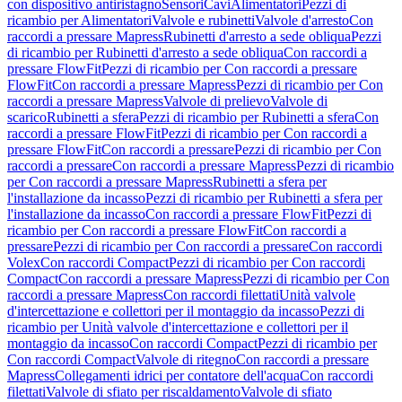
con dispositivo antiristagno
Sensori
Cavi
Alimentatori
Pezzi di
ricambio per Alimentatori
Valvole e rubinetti
Valvole d'arresto
Con
raccordi a pressare Mapress
Rubinetti d'arresto a sede obliqua
Pezzi
di ricambio per Rubinetti d'arresto a sede obliqua
Con raccordi a
pressare FlowFit
Pezzi di ricambio per Con raccordi a pressare
FlowFit
Con raccordi a pressare Mapress
Pezzi di ricambio per Con
raccordi a pressare Mapress
Valvole di prelievo
Valvole di
scarico
Rubinetti a sfera
Pezzi di ricambio per Rubinetti a sfera
Con
raccordi a pressare FlowFit
Pezzi di ricambio per Con raccordi a
pressare FlowFit
Con raccordi a pressare
Pezzi di ricambio per Con
raccordi a pressare
Con raccordi a pressare Mapress
Pezzi di ricambio
per Con raccordi a pressare Mapress
Rubinetti a sfera per
l'installazione da incasso
Pezzi di ricambio per Rubinetti a sfera per
l'installazione da incasso
Con raccordi a pressare FlowFit
Pezzi di
ricambio per Con raccordi a pressare FlowFit
Con raccordi a
pressare
Pezzi di ricambio per Con raccordi a pressare
Con raccordi
Volex
Con raccordi Compact
Pezzi di ricambio per Con raccordi
Compact
Con raccordi a pressare Mapress
Pezzi di ricambio per Con
raccordi a pressare Mapress
Con raccordi filettati
Unità valvole
d'intercettazione e collettori per il montaggio da incasso
Pezzi di
ricambio per Unità valvole d'intercettazione e collettori per il
montaggio da incasso
Con raccordi Compact
Pezzi di ricambio per
Con raccordi Compact
Valvole di ritegno
Con raccordi a pressare
Mapress
Collegamenti idrici per contatore dell'acqua
Con raccordi
filettati
Valvole di sfiato per riscaldamento
Valvole di sfiato