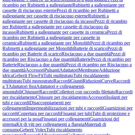
ricambio per Rubinetti a galleggiante
Rubinetti a galleggiante per
cassette di risciacquo esterne
Pezzi di ricambio per Rubinetti a
galleggiante per cassette di risciacquo esterne
Rubinetti a
galleggiante per cassette di risciacquo da incasso
Pezzi di ricambio
per Rubinetti a galleggiante per cassette di risciacquo da
incasso
Rubinetti a galleggiante per cassette in ceramica
Pezzi di
ricambio per Rubinetti a galleggiante per cassette in
ceramica
Rubinetti a galleggiante per Monolith
Pezzi di ricambio per
Rubinetti a galleggiante per Monolith
Batterie di scarico
Pezzi di
ricambio per Batterie di scarico
Risciacquo a due quantità
Pezzi di
ricambio per Risciacquo a due quantità
Batterie
Pezzi di ricambio per
Batterie
Risciacquo a due quantità
Pezzi di ricambio per Risciacquo a
due quantità
Accessori
Pulsanti
Adattatori
Membrane
Adduzione
idrica
Geberit FlowFit
Tubi multistrato
Tubi riscaldamento
multistrato
Tubi monostrato
Raccordi
Giunti
Riduzioni
Curve
Raccordi
a T
Adattatori fissi
Adattatori e collegamenti,
smontabili
Chiusure
Raccordi
Collettori con raccordo filettato
Raccordi
per riscaldamento
Chiusure per riscaldamento
Accessori
Isolanti per
tubi e raccordi
Disaccoppiamenti per
collegamenti
Impermeabilizzazioni per tubi e raccordi
Guarnizioni per
raccordi
Copertura per raccordi
Fissaggi per tubi
Tubi di protezione e
accessori per la posa
Fissaggi per collegamenti
Guarnizioni del
sistema
Kit di viti per collegamenti a flangia
Materiali di
consumo
Geberit Volex
Tubi riscaldamento