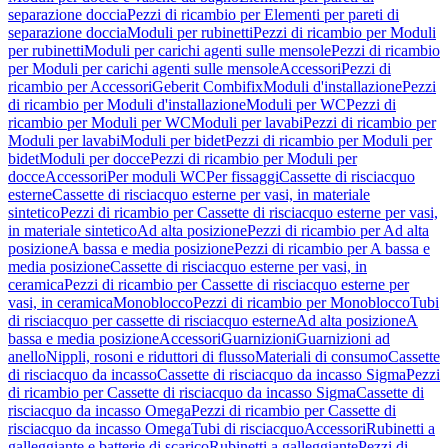
separazione doccia
Pezzi di ricambio per Elementi per pareti di
separazione doccia
Moduli per rubinetti
Pezzi di ricambio per Moduli
per rubinetti
Moduli per carichi agenti sulle mensole
Pezzi di ricambio
per Moduli per carichi agenti sulle mensole
Accessori
Pezzi di
ricambio per Accessori
Geberit Combifix
Moduli d'installazione
Pezzi
di ricambio per Moduli d'installazione
Moduli per WC
Pezzi di
ricambio per Moduli per WC
Moduli per lavabi
Pezzi di ricambio per
Moduli per lavabi
Moduli per bidet
Pezzi di ricambio per Moduli per
bidet
Moduli per docce
Pezzi di ricambio per Moduli per
docce
Accessori
Per moduli WC
Per fissaggi
Cassette di risciacquo
esterne
Cassette di risciacquo esterne per vasi, in materiale
sintetico
Pezzi di ricambio per Cassette di risciacquo esterne per vasi,
in materiale sintetico
Ad alta posizione
Pezzi di ricambio per Ad alta
posizione
A bassa e media posizione
Pezzi di ricambio per A bassa e
media posizione
Cassette di risciacquo esterne per vasi, in
ceramica
Pezzi di ricambio per Cassette di risciacquo esterne per
vasi, in ceramica
Monoblocco
Pezzi di ricambio per Monoblocco
Tubi
di risciacquo per cassette di risciacquo esterne
Ad alta posizione
A
bassa e media posizione
Accessori
Guarnizioni
Guarnizioni ad
anello
Nippli, rosoni e riduttori di flusso
Materiali di consumo
Cassette
di risciacquo da incasso
Cassette di risciacquo da incasso Sigma
Pezzi
di ricambio per Cassette di risciacquo da incasso Sigma
Cassette di
risciacquo da incasso Omega
Pezzi di ricambio per Cassette di
risciacquo da incasso Omega
Tubi di risciacquo
Accessori
Rubinetti a
galleggiante e batterie di scarico
Rubinetti a galleggiante
Pezzi di