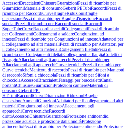
Accessori
Braccialetti
Chiusure
Guarnizioni
Pezzi di ricambio per
Guarnizioni
Materiale di consumo
Geberit PE
Tubi
Raccordi
Pezzi di
ricambio per Raccordi
Curve
Braghe
Riduzioni
Braghe
d'ispezione
Pezzi di ricambio per Braghe d'ispezione
Raccordi
speciali
Pezzi di ricambio per Raccordi speciali
Raccordi
SuperTube
Curve
Raccordi speciali
Collegamenti
Pezzi di ricambio
per Collegamenti
Collegamenti a saldare
Congiunzioni ad
innesto
Pezzi di ricambio per Congiunzioni ad innesto
Adattatori per
il collegamento ad altri materiali
Pezzi di ricambio per Adattatori per
il collegamento ad altri materiali
Collegamenti filettati
Pezzi di
ricambio per Collegamenti filettati
Collegamenti a flangia
Colletti di
fissaggio
Allacciamenti agli apparecchi
Pezzi di ricambio per
Allacciamenti agli apparecchi
Curve tecniche
Pezzi di ricambio per
Curve tecniche
Manicotti di raccordo
Pezzi di ricambio per Manicotti
di raccordo
Sifoni a chiocciola
Pezzi di ricambio per Sifoni a
chiocciola
Accessori
Braccialetti
Fissaggi per braccialetti
Canali
portanti
Chiusure
Guarnizioni
Protezioni cantiere
Materiali di
consumo
Geberit PP-
HT
Tubi
Raccordi
Curve
Diramazioni
Riduzioni
Braghe
d'ispezione
Aumenti
Giunzioni
Adattatori per il collegamento ad altri
materiali
Congiunzioni ad innesto
Allacciamenti agli
apparecchi
Curve tecniche
Raccordi
diritti
Accessori
Chiusure
Guarnizioni
Protezione antincendio,
protezione acustica e protezione dall'umidità
Protezione
antincendio
Pezzi di ricambio per Protezione antincendio
Protezione