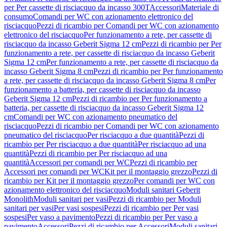
per Per cassette di risciacquo da incasso 300T
Accessori
Materiale di
consumo
Comandi per WC con azionamento elettronico del
risciacquo
Pezzi di ricambio per Comandi per WC con azionamento
elettronico del risciacquo
Per funzionamento a rete, per cassette di
risciacquo da incasso Geberit Sigma 12 cm
Pezzi di ricambio per Per
funzionamento a rete, per cassette di risciacquo da incasso Geberit
Sigma 12 cm
Per funzionamento a rete, per cassette di risciacquo da
incasso Geberit Sigma 8 cm
Pezzi di ricambio per Per funzionamento
a rete, per cassette di risciacquo da incasso Geberit Sigma 8 cm
Per
funzionamento a batteria, per cassette di risciacquo da incasso
Geberit Sigma 12 cm
Pezzi di ricambio per Per funzionamento a
batteria, per cassette di risciacquo da incasso Geberit Sigma 12
cm
Comandi per WC con azionamento pneumatico del
risciacquo
Pezzi di ricambio per Comandi per WC con azionamento
pneumatico del risciacquo
Per risciacquo a due quantità
Pezzi di
ricambio per Per risciacquo a due quantità
Per risciacquo ad una
quantità
Pezzi di ricambio per Per risciacquo ad una
quantità
Accessori per comandi per WC
Pezzi di ricambio per
Accessori per comandi per WC
Kit per il montaggio grezzo
Pezzi di
ricambio per Kit per il montaggio grezzo
Per comandi per WC con
azionamento elettronico del risciacquo
Moduli sanitari Geberit
Monolith
Moduli sanitari per vasi
Pezzi di ricambio per Moduli
sanitari per vasi
Per vasi sospesi
Pezzi di ricambio per Per vasi
sospesi
Per vaso a pavimento
Pezzi di ricambio per Per vaso a
pavimento
Accessori
Pezzi di ricambio per Accessori
Moduli sanitari