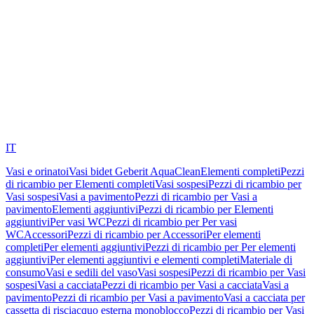
IT
Vasi e orinatoi
Vasi bidet Geberit AquaClean
Elementi completi
Pezzi
di ricambio per Elementi completi
Vasi sospesi
Pezzi di ricambio per
Vasi sospesi
Vasi a pavimento
Pezzi di ricambio per Vasi a
pavimento
Elementi aggiuntivi
Pezzi di ricambio per Elementi
aggiuntivi
Per vasi WC
Pezzi di ricambio per Per vasi
WC
Accessori
Pezzi di ricambio per Accessori
Per elementi
completi
Per elementi aggiuntivi
Pezzi di ricambio per Per elementi
aggiuntivi
Per elementi aggiuntivi e elementi completi
Materiale di
consumo
Vasi e sedili del vaso
Vasi sospesi
Pezzi di ricambio per Vasi
sospesi
Vasi a cacciata
Pezzi di ricambio per Vasi a cacciata
Vasi a
pavimento
Pezzi di ricambio per Vasi a pavimento
Vasi a cacciata per
cassetta di risciacquo esterna monoblocco
Pezzi di ricambio per Vasi