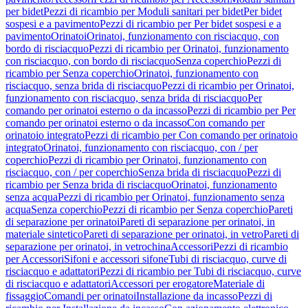
per bidet
Pezzi di ricambio per Moduli sanitari per bidet
Per bidet
sospesi e a pavimento
Pezzi di ricambio per Per bidet sospesi e a
pavimento
Orinatoi
Orinatoi, funzionamento con risciacquo, con
bordo di risciacquo
Pezzi di ricambio per Orinatoi, funzionamento
con risciacquo, con bordo di risciacquo
Senza coperchio
Pezzi di
ricambio per Senza coperchio
Orinatoi, funzionamento con
risciacquo, senza brida di risciacquo
Pezzi di ricambio per Orinatoi,
funzionamento con risciacquo, senza brida di risciacquo
Per
comando per orinatoi esterno o da incasso
Pezzi di ricambio per Per
comando per orinatoi esterno o da incasso
Con comando per
orinatoio integrato
Pezzi di ricambio per Con comando per orinatoio
integrato
Orinatoi, funzionamento con risciacquo, con / per
coperchio
Pezzi di ricambio per Orinatoi, funzionamento con
risciacquo, con / per coperchio
Senza brida di risciacquo
Pezzi di
ricambio per Senza brida di risciacquo
Orinatoi, funzionamento
senza acqua
Pezzi di ricambio per Orinatoi, funzionamento senza
acqua
Senza coperchio
Pezzi di ricambio per Senza coperchio
Pareti
di separazione per orinatoi
Pareti di separazione per orinatoi, in
materiale sintetico
Pareti di separazione per orinatoi, in vetro
Pareti di
separazione per orinatoi, in vetrochina
Accessori
Pezzi di ricambio
per Accessori
Sifoni e accessori sifone
Tubi di risciacquo, curve di
risciacquo e adattatori
Pezzi di ricambio per Tubi di risciacquo, curve
di risciacquo e adattatori
Accessori per erogatore
Materiale di
fissaggio
Comandi per orinatoi
Installazione da incasso
Pezzi di