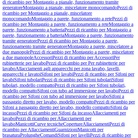
di ricambio per Montaggio a pianale, funzionamento tramite
generatore
Montaggio a pianale, miscelatore monocomando
Pezzi di
ricambio per Montaggio a pianale, miscelatore
monocomando
Montaggio a parete, funzionamento a rete
Pezzi di
ricambio per Montaggio a parete, funzionamento a rete
Montaggio a
parete, funzionamento a batteria
Pezzi di ricambio per Montaggio a
parete, funzionamento a batteria
Montaggio a parete, funzionamento
tramite generatore
Pezzi di ricambio per Montaggio a parete,
funzionamento tramite generatore
Montaggio a parete, miscelatore a
due manopole
Pezzi di ricambio per Montaggio a parete, miscelatore
a due manopole
Accessori
Pezzi di ricambio per Accessori
Per
rubinetterie per lavabo
Pezzi di ricambio per Per rubinetterie per
lavabo
Allacciamenti agli apparecchi per zona lavabo, lavelli,
apparecchi e lavatoi
Sifoni per lavabi
Pezzi di ricambio per Sifoni per
lavabi
Sifoni tubolari
Pezzi di ricambio per Sifoni tubolari
Sifoni
tubolari, modello compatto
Pezzi di ricambio per Sifoni tubolari,
modello compatto
Sifoni con tubo ad immersione per lavabo
Pezzi di
ricambio per Sifoni con tubo ad immersione per lavabo
Sifoni a
passaggio diretto per lavabo, modello compatto
Pezzi di ricambio per
Sifoni a passaggio diretto per lavabo, modello compatto
Sifoni da
incasso
Pezzi di ricambio per Sifoni da incasso
Allacciamenti per
lavabo
Pezzi di ricambio per Allacciamenti per
lavabo
Manicotti
Curve tecniche
Coperture
Allacciamenti
Pezzi di
ricambio per Allacciamenti
Guarnizioni
Manicotti per
brasatura
Prolunghe
Comandi
Sifoni per lavelli
Pezzi di ricambio per