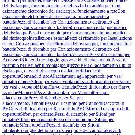
ricambio per Installazione da incasso
Con azionamento elettronico
del risciacquo, funzionamento a rete
Pezzi di ricambio per Con
azionamento elettronico del risciacquo, funzionamento a rete
Con
azionamento elettronico del risciacquo, funzionamento a
batteria
Pezzi di ricambio per Con azionamento elettronico del
risciacquo, funzionamento a batteria
Con azionamento pneumatico
del risciacquo
Pezzi di ricambio per Con azionamento pneumatico
del risciacquo
Installazione esterna
Pezzi di ricambio per Installazione
esterna
Con azionamento elettronico del risciacquo, funzionamento a
batteria
Pezzi di ricambio per Con azionamento elettronico del
risciacquo, funzionamento a batteria
Accessori
Pezzi di ricambio per
Accessori
Kit per il montaggio grezzo e kit di adattamento
Pezzi di
ricambio per Kit per il montaggio grezzo e kit di adattamento
Tubi di
risciacquo, curve di risciacquo e adattatori
Placche di
copertura
Comandi d’uso
Allacciamenti agli apparecchi per vasi,
orinatoi e bidet
Sifoni per vasi e vuotatoi
Pezzi di ricambio per Sifoni
per vasi e vuotatoi
Sifoni
Curve tecniche
Pezzi di ricambio per Curve
tecniche
Manicotti
Pezzi di ricambio per Manicotti
Set per
allacciamento
Pezzi di ricambio per Set per
allacciamento
Cannotti
Pezzi di ricambio per Cannotti
Raccordi in
PVC
Pezzi di ricambio per Raccordi in PVC
Morsetti e cappucci di
copertura
Sifoni per orinatoi
Pezzi di ricambio per Sifoni per
orinatoi
Sifoni per orinatoio
Pezzi di ricambio per Sifoni per
orinatoio
Sifoni tubolari
Pezzi di ricambio per Sifoni
tubolari
Prolunghe del tubo di risciacquo e del cannotto
Pezzi di