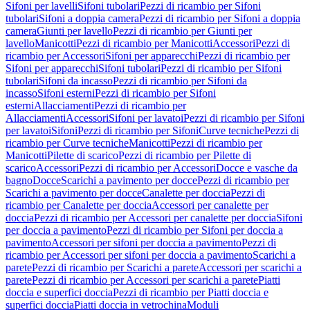
Sifoni per lavelli
Sifoni tubolari
Pezzi di ricambio per Sifoni
tubolari
Sifoni a doppia camera
Pezzi di ricambio per Sifoni a doppia
camera
Giunti per lavello
Pezzi di ricambio per Giunti per
lavello
Manicotti
Pezzi di ricambio per Manicotti
Accessori
Pezzi di
ricambio per Accessori
Sifoni per apparecchi
Pezzi di ricambio per
Sifoni per apparecchi
Sifoni tubolari
Pezzi di ricambio per Sifoni
tubolari
Sifoni da incasso
Pezzi di ricambio per Sifoni da
incasso
Sifoni esterni
Pezzi di ricambio per Sifoni
esterni
Allacciamenti
Pezzi di ricambio per
Allacciamenti
Accessori
Sifoni per lavatoi
Pezzi di ricambio per Sifoni
per lavatoi
Sifoni
Pezzi di ricambio per Sifoni
Curve tecniche
Pezzi di
ricambio per Curve tecniche
Manicotti
Pezzi di ricambio per
Manicotti
Pilette di scarico
Pezzi di ricambio per Pilette di
scarico
Accessori
Pezzi di ricambio per Accessori
Docce e vasche da
bagno
Docce
Scarichi a pavimento per docce
Pezzi di ricambio per
Scarichi a pavimento per docce
Canalette per doccia
Pezzi di
ricambio per Canalette per doccia
Accessori per canalette per
doccia
Pezzi di ricambio per Accessori per canalette per doccia
Sifoni
per doccia a pavimento
Pezzi di ricambio per Sifoni per doccia a
pavimento
Accessori per sifoni per doccia a pavimento
Pezzi di
ricambio per Accessori per sifoni per doccia a pavimento
Scarichi a
parete
Pezzi di ricambio per Scarichi a parete
Accessori per scarichi a
parete
Pezzi di ricambio per Accessori per scarichi a parete
Piatti
doccia e superfici doccia
Pezzi di ricambio per Piatti doccia e
superfici doccia
Piatti doccia in vetrochina
Moduli