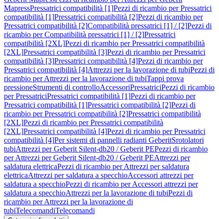
Mapress
Pressatrici compatibilità [1]
Pezzi di ricambio per Pressatrici
compatibilità [1]
Pressatrici compatibilità [2]
Pezzi di ricambio per
Pressatrici compatibilità [2]
Compatibilità pressatrici [1] / [2]
Pezzi di
ricambio per Compatibilità pressatrici [1] / [2]
Pressatrici
compatibilità [2XL]
Pezzi di ricambio per Pressatrici compatibilità
[2XL]
Pressatrici compatibilità [3]
Pezzi di ricambio per Pressatrici
compatibilità [3]
Pressatrici compatibilità [4]
Pezzi di ricambio per
Pressatrici compatibilità [4]
Attrezzi per la lavorazione di tubi
Pezzi di
ricambio per Attrezzi per la lavorazione di tubi
Tappi prova
pressione
Strumenti di controllo
Accessori
Pressatrici
Pezzi di ricambio
per Pressatrici
Pressatrici compatibilità [1]
Pezzi di ricambio per
Pressatrici compatibilità [1]
Pressatrici compatibilità [2]
Pezzi di
ricambio per Pressatrici compatibilità [2]
Pressatrici compatibilità
[2XL]
Pezzi di ricambio per Pressatrici compatibilità
[2XL]
Pressatrici compatibilità [4]
Pezzi di ricambio per Pressatrici
compatibilità [4]
Per sistemi di pannelli radianti Geberit
Srotolatori
tubi
Attrezzi per Geberit Silent-db20 / Geberit PE
Pezzi di ricambio
per Attrezzi per Geberit Silent-db20 / Geberit PE
Attrezzi per
saldatura elettrica
Pezzi di ricambio per Attrezzi per saldatura
elettrica
Attrezzi per saldatura a specchio
Accessori attrezzi per
saldatura a specchio
Pezzi di ricambio per Accessori attrezzi per
saldatura a specchio
Attrezzi per la lavorazione di tubi
Pezzi di
ricambio per Attrezzi per la lavorazione di
tubi
Telecomandi
Telecomandi