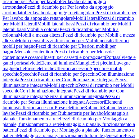
ricambio per Piani per lavabo
Per lavabo da appoggio
arrotondato
Pezzi di ricambio per Per lavabo da appoggio
arrotondato
Per lavabo da appoggio rettangolare
Pezzi di ricambio per
Per lavabo da appoggio rettangolare
Mobili laterali
Pezzi di ricambio
per Mobili laterali
Mobili laterali bassi
Pezzi di ricambio per Mobili
laterali bassi
Mobili a colonna
Pezzi di ricambio per Mobili a
colonna
Mobili a mezza altezza
Pezzi di ricambio per Mobili a mezza
altezza
Mobili pensili
Pezzi di ricambio per Mobili pensili
Ulteriori
mobili per bagno
Pezzi di ricambio per Ulteriori mobili per
bagno
Mensole contenitore
Pezzi di ricambio per Mensole
contenitore
Accessori
Inserti per cassetti e portaoggetti
Portasalviette e
ganci portasalviette
Elementi luminosi
Maniglie
Set piedini
Lavagne
magnetiche
Prese elettriche
Ulteriori accessori
Specchi e mobili
specchio
Specchio
Pezzi di ricambio per Specchio
Con illuminazione
integrata
Pezzi di ricambio per Con illuminazione integrata
Senza
illuminazione integrata
Mobili specchio
Pezzi di ricambio per Mobili
specchio
Con illuminazione integrata
Pezzi di ricambio per Con
illuminazione integrata
Senza illuminazione integrata
Pezzi di
ricambio per Senza illuminazione integrata
Accessori
Elementi
luminosi
Ulteriori accessori
Prese elettriche
Rubinetti
Rubinetterie per
lavabo
Pezzi di ricambio per Rubinetterie per lavabo
Montaggio a
pianale, funzionamento a rete
Pezzi di ricambio per Montaggio a
pianale, funzionamento a rete
Montaggio a pianale, funzionamento a
batteria
Pezzi di ricambio per Montaggio a pianale, funzionamento a
batteria
Montaggio a pianale, funzionamento tramite generatore
Pezzi