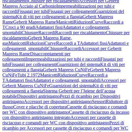
riscaldamento
Chiusure per riscaldamento
Accessori per Geberit
Mapress Acciaio al Carbonio
Impermeabilizzazioni per tubi e
raccordi
Fissaggi per tubi
Fissaggi per collegamenti
Guarnizioni del
sistema
Kit di viti per collegamenti a flangia
Geberit Mapress
Rame
Geberit Mapress Rame
Manicotti
Riduzioni
Curve
Raccordi a
T
Croci a 90 gradi
Adattatori fissi
Adattatori e collegamenti,
smontabili
Chiusure
Raccordi
Raccordi per riscaldamento
Chiusure per
riscaldamento
Geberit Mapress Rame,
gas
Manicotti
Riduzioni
Curve
Raccordi a T
Adattatori fissi
Adattatori e
collegamenti, smontabili
Chiusure
Raccordi
Accessori per Geberit
Mapress Rame
Disaccoppiamenti per
collegamenti
Impermeabilizzazioni per tubi e raccordi
Fissaggi per
tubi
Fissaggi per collegamenti
Guarnizioni del sistema
Kit di viti per
collegamenti a flangia
Geberit Mapress CuNiFe
Geberit Mapress
CuNiFe
Tubi 2.1972
Manicotti
Riduzioni
Curve
Raccordi a
T
Adattatori fissi
Adattatori e collegamenti, smontabili
Accessori per
Geberit Mapress CuNiFe
Guarnizioni del sistema
Kit di viti per
collegamenti a flangia
Sistema Geberit per l’Igiene dell’acqua
potabile
Dispositivi antiristagno
Pezzi di ricambio per Dispositivi
antiristagno
Accessori per dispositivi antiristagno
Sensori
Riduttore di
flusso
Cover e placche di copertura
Cassette di risciacquo e comandi
per WC con dispositivo antiristagno
Cassette di risciacquo da incasso
con dispositivo antiristagno integrato
Accessori per cassette di
risciacquo e comandi per WC con dispositivo antiristagno
Pezzi di
ricambio per Accessori per cassette di risciacquo e comandi per WC