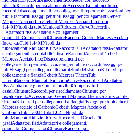
monostrato
Raccordi
Allacciamenti
Collettori con raccordo
filettato
Raccordi per riscaldamento
Accessori
Isolanti per tubi e
raccordi
Disaccoppiamenti per collegamenti
Impermeabilizzazioni per
tubi e raccordi
Fissaggi per tubi
Fissaggi per collegamenti
Geberit
Mapress Acciaio Inox
Geberit Mapress Acciaio Inox
Tubi
1.4401
Nippli da tubo
Manicotti
Riduzioni
Curve
Raccordi a
T
Adattatori fissi
Adattatori e collegamenti,
smontabili
Compensatori
Chiusure
Raccordi
Geberit Mapress Acciaio
Inox, gas
Tubi 1.4401
Nippli da
tubo
Manicotti
Riduzioni
Curve
Raccordi a T
Adattatori fissi
Adattatori
e collegamenti, smontabili
Chiusure
Raccordi
Accessori Geberit
Mapress Acciaio Inox
Disaccoppiamenti per
collegamenti
Impermeabilizzazioni per tubi e raccordi
Fissaggi per
tubi
Fissaggi per collegamenti
Guarnizioni del sistema
Kit di viti per
collegamenti a flangia
Geberit Mapress Therm
Tubi
Therm
Raccordi
Manicotti
Riduzioni
Curve
Raccordi a T
Adattatori
fissi
Adattatori e giunzioni, removibili
Compensatori
assiali
Chiusure
Raccordi per riscaldamento
Chiusure per
riscaldamento
Accessori per Geberit Mapress Therm
Guarnizioni del
sistema
Kit di viti per collegamenti a flangia
Fissaggi per tubi
Geberit
Mapress acciaio al Carbonio
Geberit Mapress Acciaio al
Carbonio
Tubi 1.0034
Tubi 1.0215
Nippli da
tubo
Manicotti
Riduzioni
Curve
Raccordi a T
Croci a 90
gradi
Adattatori fissi
Adattatori e collegamenti,
smontabili
Compensatori
Chiusure
Raccordi per