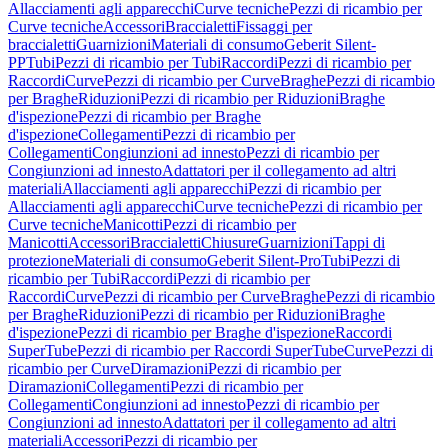
Allacciamenti agli apparecchi
Curve tecniche
Pezzi di ricambio per
Curve tecniche
Accessori
Braccialetti
Fissaggi per
braccialetti
Guarnizioni
Materiali di consumo
Geberit Silent-
PP
Tubi
Pezzi di ricambio per Tubi
Raccordi
Pezzi di ricambio per
Raccordi
Curve
Pezzi di ricambio per Curve
Braghe
Pezzi di ricambio
per Braghe
Riduzioni
Pezzi di ricambio per Riduzioni
Braghe
d'ispezione
Pezzi di ricambio per Braghe
d'ispezione
Collegamenti
Pezzi di ricambio per
Collegamenti
Congiunzioni ad innesto
Pezzi di ricambio per
Congiunzioni ad innesto
Adattatori per il collegamento ad altri
materiali
Allacciamenti agli apparecchi
Pezzi di ricambio per
Allacciamenti agli apparecchi
Curve tecniche
Pezzi di ricambio per
Curve tecniche
Manicotti
Pezzi di ricambio per
Manicotti
Accessori
Braccialetti
Chiusure
Guarnizioni
Tappi di
protezione
Materiali di consumo
Geberit Silent-Pro
Tubi
Pezzi di
ricambio per Tubi
Raccordi
Pezzi di ricambio per
Raccordi
Curve
Pezzi di ricambio per Curve
Braghe
Pezzi di ricambio
per Braghe
Riduzioni
Pezzi di ricambio per Riduzioni
Braghe
d'ispezione
Pezzi di ricambio per Braghe d'ispezione
Raccordi
SuperTube
Pezzi di ricambio per Raccordi SuperTube
Curve
Pezzi di
ricambio per Curve
Diramazioni
Pezzi di ricambio per
Diramazioni
Collegamenti
Pezzi di ricambio per
Collegamenti
Congiunzioni ad innesto
Pezzi di ricambio per
Congiunzioni ad innesto
Adattatori per il collegamento ad altri
materiali
Accessori
Pezzi di ricambio per