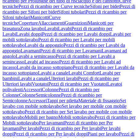
ricambio per Prolunghe del tubo di risciacquo e del cannotto
Curve
tecniche
Pezzi di ricambio per Curve tecniche
Sifoni per bidet
Pezzi di
ricambio per Sifoni per bidet
Sifoni tubolari
Pezzi di ricambio per
Sifoni tubolari
Manicotti
Curve
tecniche
Coperture
Allacciamenti
Guarnizioni
Manicotti per
brasatura
Zona lavabo
Lavabi
Lavabi
Pezzi di ricambio per
Lavabi
Lavabi doppi
Pezzi di ricambio per Lavabi doppi
Lavabi per
mobili sottolavabo
Pezzi di ricambio per Lavabi per mobili
sottolavabo
Lavabi da appoggio
Pezzi di ricambio per Lavabi da
appoggio
Lavamani
Pezzi di ricambio per Lavamani
Lavamani ad
angolo
Lavabi a semincasso
Pezzi di ricambio per Lavabi a
semincasso
Lavabi ad incasso
Pezzi di ricambio per Lavabi ad
incasso
Lavabi da incasso sottopiano
Pezzi di ricambio per Lavabi da
incasso sottopiano
Lavabi a canale
Lavabi Comfort
Lavabi per
bambini
Lavabi a canale
Ulteriori lavabi
Pezzi di ricambio per
Ulteriori lavabi
Vuotatoi
Pezzi di ricambio per Vuotatoi
Lavatoi
polivalenti
Accessori
Colonne
Pezzi di ricambio per
Colonne
Colonne
Semicolonne
Pezzi di ricambio per
Semicolonne
Accessori
Tappi per piletta
Materiale di fissaggio
Set
lavabo con mobile sottolavabo
Set lavabo per mobile con mobile
sottolavabo
Pezzi di ricambio per Set lavabo per mobile con mobile
sottolavabo
Mobili per bagno
Mobili sottolavabo
Pezzi di ricambio per
Mobili sottolavabo
Per lavamani
Pezzi di ricambio per Per
lavamani
Per lavabi
Pezzi di ricambio per Per lavabi
Per lavabi
doppi
Pezzi di ricambio per Per lavabi doppi
Piani per lavabo
Pezzi di