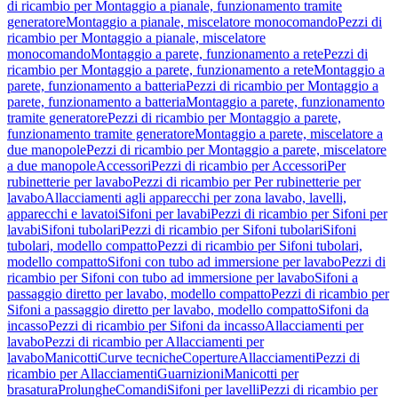
di ricambio per Montaggio a pianale, funzionamento tramite
generatore
Montaggio a pianale, miscelatore monocomando
Pezzi di
ricambio per Montaggio a pianale, miscelatore
monocomando
Montaggio a parete, funzionamento a rete
Pezzi di
ricambio per Montaggio a parete, funzionamento a rete
Montaggio a
parete, funzionamento a batteria
Pezzi di ricambio per Montaggio a
parete, funzionamento a batteria
Montaggio a parete, funzionamento
tramite generatore
Pezzi di ricambio per Montaggio a parete,
funzionamento tramite generatore
Montaggio a parete, miscelatore a
due manopole
Pezzi di ricambio per Montaggio a parete, miscelatore
a due manopole
Accessori
Pezzi di ricambio per Accessori
Per
rubinetterie per lavabo
Pezzi di ricambio per Per rubinetterie per
lavabo
Allacciamenti agli apparecchi per zona lavabo, lavelli,
apparecchi e lavatoi
Sifoni per lavabi
Pezzi di ricambio per Sifoni per
lavabi
Sifoni tubolari
Pezzi di ricambio per Sifoni tubolari
Sifoni
tubolari, modello compatto
Pezzi di ricambio per Sifoni tubolari,
modello compatto
Sifoni con tubo ad immersione per lavabo
Pezzi di
ricambio per Sifoni con tubo ad immersione per lavabo
Sifoni a
passaggio diretto per lavabo, modello compatto
Pezzi di ricambio per
Sifoni a passaggio diretto per lavabo, modello compatto
Sifoni da
incasso
Pezzi di ricambio per Sifoni da incasso
Allacciamenti per
lavabo
Pezzi di ricambio per Allacciamenti per
lavabo
Manicotti
Curve tecniche
Coperture
Allacciamenti
Pezzi di
ricambio per Allacciamenti
Guarnizioni
Manicotti per
brasatura
Prolunghe
Comandi
Sifoni per lavelli
Pezzi di ricambio per