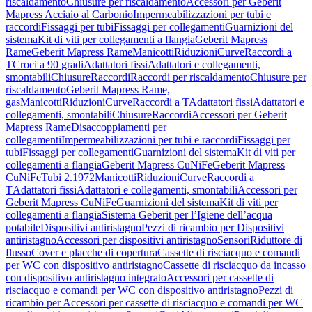
riscaldamento
Chiusure per riscaldamento
Accessori per Geberit
Mapress Acciaio al Carbonio
Impermeabilizzazioni per tubi e
raccordi
Fissaggi per tubi
Fissaggi per collegamenti
Guarnizioni del
sistema
Kit di viti per collegamenti a flangia
Geberit Mapress
Rame
Geberit Mapress Rame
Manicotti
Riduzioni
Curve
Raccordi a
T
Croci a 90 gradi
Adattatori fissi
Adattatori e collegamenti,
smontabili
Chiusure
Raccordi
Raccordi per riscaldamento
Chiusure per
riscaldamento
Geberit Mapress Rame,
gas
Manicotti
Riduzioni
Curve
Raccordi a T
Adattatori fissi
Adattatori e
collegamenti, smontabili
Chiusure
Raccordi
Accessori per Geberit
Mapress Rame
Disaccoppiamenti per
collegamenti
Impermeabilizzazioni per tubi e raccordi
Fissaggi per
tubi
Fissaggi per collegamenti
Guarnizioni del sistema
Kit di viti per
collegamenti a flangia
Geberit Mapress CuNiFe
Geberit Mapress
CuNiFe
Tubi 2.1972
Manicotti
Riduzioni
Curve
Raccordi a
T
Adattatori fissi
Adattatori e collegamenti, smontabili
Accessori per
Geberit Mapress CuNiFe
Guarnizioni del sistema
Kit di viti per
collegamenti a flangia
Sistema Geberit per l’Igiene dell’acqua
potabile
Dispositivi antiristagno
Pezzi di ricambio per Dispositivi
antiristagno
Accessori per dispositivi antiristagno
Sensori
Riduttore di
flusso
Cover e placche di copertura
Cassette di risciacquo e comandi
per WC con dispositivo antiristagno
Cassette di risciacquo da incasso
con dispositivo antiristagno integrato
Accessori per cassette di
risciacquo e comandi per WC con dispositivo antiristagno
Pezzi di
ricambio per Accessori per cassette di risciacquo e comandi per WC