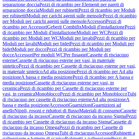
separazione doccia
Pezzi di ricambio per Elementi per pareti di
separazione doccia
Moduli per rubinetti
Pezzi di ricambio per Moduli
per rubinetti
Moduli per carichi agenti sulle mensole
Pezzi di ricambio
per Moduli per carichi agenti sulle mensole
Accessori
Pezzi di
ricambio per Accessori
Geberit Combifix
Moduli d'installazione
Pezzi
di ricambio per Moduli d'installazione
Moduli per WC
Pezzi di
ricambio per Moduli per WC
Moduli per lavabi
Pezzi di ricambio per
Moduli per lavabi
Moduli per bidet
Pezzi di ricambio per Moduli per
bidet
Moduli per docce
Pezzi di ricambio per Moduli per
docce
Accessori
Per moduli WC
Per fissaggi
Cassette di risciacquo
esterne
Cassette di risciacquo esterne per vasi, in materiale
sintetico
Pezzi di ricambio per Cassette di risciacquo esterne per vasi,
in materiale sintetico
Ad alta posizione
Pezzi di ricambio per Ad alta
posizione
A bassa e media posizione
Pezzi di ricambio per A bassa e
media posizione
Cassette di risciacquo esterne per vasi, in
ceramica
Pezzi di ricambio per Cassette di risciacquo esterne per
vasi, in ceramica
Monoblocco
Pezzi di ricambio per Monoblocco
Tubi
di risciacquo per cassette di risciacquo esterne
Ad alta posizione
A
bassa e media posizione
Accessori
Guarnizioni
Guarnizioni ad
anello
Nippli, rosoni e riduttori di flusso
Materiali di consumo
Cassette
di risciacquo da incasso
Cassette di risciacquo da incasso Sigma
Pezzi
di ricambio per Cassette di risciacquo da incasso Sigma
Cassette di
risciacquo da incasso Omega
Pezzi di ricambio per Cassette di
risciacquo da incasso Omega
Tubi di risciacquo
Accessori
Rubinetti a
galleggiante e batterie di scarico
Rubinetti a galleggiante
Pezzi di