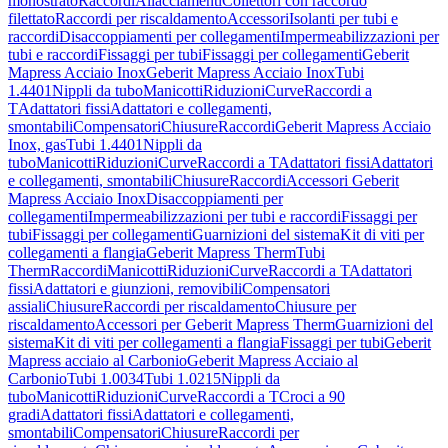
monostrato
Raccordi
Allacciamenti
Collettori con raccordo
filettato
Raccordi per riscaldamento
Accessori
Isolanti per tubi e
raccordi
Disaccoppiamenti per collegamenti
Impermeabilizzazioni per
tubi e raccordi
Fissaggi per tubi
Fissaggi per collegamenti
Geberit
Mapress Acciaio Inox
Geberit Mapress Acciaio Inox
Tubi
1.4401
Nippli da tubo
Manicotti
Riduzioni
Curve
Raccordi a
T
Adattatori fissi
Adattatori e collegamenti,
smontabili
Compensatori
Chiusure
Raccordi
Geberit Mapress Acciaio
Inox, gas
Tubi 1.4401
Nippli da
tubo
Manicotti
Riduzioni
Curve
Raccordi a T
Adattatori fissi
Adattatori
e collegamenti, smontabili
Chiusure
Raccordi
Accessori Geberit
Mapress Acciaio Inox
Disaccoppiamenti per
collegamenti
Impermeabilizzazioni per tubi e raccordi
Fissaggi per
tubi
Fissaggi per collegamenti
Guarnizioni del sistema
Kit di viti per
collegamenti a flangia
Geberit Mapress Therm
Tubi
Therm
Raccordi
Manicotti
Riduzioni
Curve
Raccordi a T
Adattatori
fissi
Adattatori e giunzioni, removibili
Compensatori
assiali
Chiusure
Raccordi per riscaldamento
Chiusure per
riscaldamento
Accessori per Geberit Mapress Therm
Guarnizioni del
sistema
Kit di viti per collegamenti a flangia
Fissaggi per tubi
Geberit
Mapress acciaio al Carbonio
Geberit Mapress Acciaio al
Carbonio
Tubi 1.0034
Tubi 1.0215
Nippli da
tubo
Manicotti
Riduzioni
Curve
Raccordi a T
Croci a 90
gradi
Adattatori fissi
Adattatori e collegamenti,
smontabili
Compensatori
Chiusure
Raccordi per