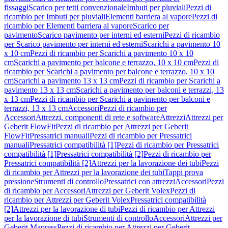
fissaggi
Scarico per tetti convenzionale
Imbuti per pluviali
Pezzi di
ricambio per Imbuti per pluviali
Elementi barriera al vapore
Pezzi di
ricambio per Elementi barriera al vapore
Scarico per
pavimento
Scarico pavimento per interni ed esterni
Pezzi di ricambio
per Scarico pavimento per interni ed esterni
Scarichi a pavimento 10
x 10 cm
Pezzi di ricambio per Scarichi a pavimento 10 x 10
cm
Scarichi a pavimento per balcone e terrazzo, 10 x 10 cm
Pezzi di
ricambio per Scarichi a pavimento per balcone e terrazzo, 10 x 10
cm
Scarichi a pavimento 13 x 13 cm
Pezzi di ricambio per Scarichi a
pavimento 13 x 13 cm
Scarichi a pavimento per balconi e terrazzi, 13
x 13 cm
Pezzi di ricambio per Scarichi a pavimento per balconi e
terrazzi, 13 x 13 cm
Accessori
Pezzi di ricambio per
Accessori
Attrezzi, componenti di rete e software
Attrezzi
Attrezzi per
Geberit FlowFit
Pezzi di ricambio per Attrezzi per Geberit
FlowFit
Pressatrici manuali
Pezzi di ricambio per Pressatrici
manuali
Pressatrici compatibilità [1]
Pezzi di ricambio per Pressatrici
compatibilità [1]
Pressatrici compatibilità [2]
Pezzi di ricambio per
Pressatrici compatibilità [2]
Attrezzi per la lavorazione dei tubi
Pezzi
di ricambio per Attrezzi per la lavorazione dei tubi
Tappi prova
pressione
Strumenti di controllo
Pressatrici con attrezzi
Accessori
Pezzi
di ricambio per Accessori
Attrezzi per Geberit Volex
Pezzi di
ricambio per Attrezzi per Geberit Volex
Pressatrici compatibilità
[2]
Attrezzi per la lavorazione di tubi
Pezzi di ricambio per Attrezzi
per la lavorazione di tubi
Strumenti di controllo
Accessori
Attrezzi per
Geberit Mapress
Pezzi di ricambio per Attrezzi per Geberit