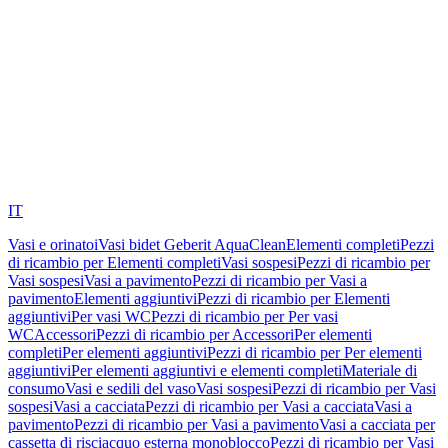
IT
Vasi e orinatoi
Vasi bidet Geberit AquaClean
Elementi completi
Pezzi
di ricambio per Elementi completi
Vasi sospesi
Pezzi di ricambio per
Vasi sospesi
Vasi a pavimento
Pezzi di ricambio per Vasi a
pavimento
Elementi aggiuntivi
Pezzi di ricambio per Elementi
aggiuntivi
Per vasi WC
Pezzi di ricambio per Per vasi
WC
Accessori
Pezzi di ricambio per Accessori
Per elementi
completi
Per elementi aggiuntivi
Pezzi di ricambio per Per elementi
aggiuntivi
Per elementi aggiuntivi e elementi completi
Materiale di
consumo
Vasi e sedili del vaso
Vasi sospesi
Pezzi di ricambio per Vasi
sospesi
Vasi a cacciata
Pezzi di ricambio per Vasi a cacciata
Vasi a
pavimento
Pezzi di ricambio per Vasi a pavimento
Vasi a cacciata per
cassetta di risciacquo esterna monoblocco
Pezzi di ricambio per Vasi