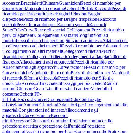
Accessori
Braccialetti
Chiusure
Guarnizioni
Pezzi di ricambio per
Guarnizioni
Materiale di consumo
Geberit PE
Tubi
Raccordi
Pezzi di
ricambio per Raccordi
Curve
Braghe
Riduzioni
Braghe
d'ispezione
Pezzi di ricambio per Braghe d'ispezione
Raccordi
speciali
Pezzi di ricambio per Raccordi speciali
Raccordi
SuperTube
Curve
Raccordi speciali
Collegamenti
Pezzi di ricambio
per Collegamenti
Collegamenti a saldare
Congiunzioni ad
innesto
Pezzi di ricambio per Congiunzioni ad innesto
Adattatori per
il collegamento ad altri materiali
Pezzi di ricambio per Adattatori per
il collegamento ad altri materiali
Collegamenti filettati
Pezzi di
ricambio per Collegamenti filettati
Collegamenti a flangia
Colletti di
fissaggio
Allacciamenti agli apparecchi
Pezzi di ricambio per
Allacciamenti agli apparecchi
Curve tecniche
Pezzi di ricambio per
Curve tecniche
Manicotti di raccordo
Pezzi di ricambio per Manicotti
di raccordo
Sifoni a chiocciola
Pezzi di ricambio per Sifoni a
chiocciola
Accessori
Braccialetti
Fissaggi per braccialetti
Canali
portanti
Chiusure
Guarnizioni
Protezioni cantiere
Materiali di
consumo
Geberit PP-
HT
Tubi
Raccordi
Curve
Diramazioni
Riduzioni
Braghe
d'ispezione
Aumenti
Giunzioni
Adattatori per il collegamento ad altri
materiali
Congiunzioni ad innesto
Allacciamenti agli
apparecchi
Curve tecniche
Raccordi
diritti
Accessori
Chiusure
Guarnizioni
Protezione antincendio,
protezione acustica e protezione dall'umidità
Protezione
antincendio
Pezzi di ricambio per Protezione antincendio
Protezione