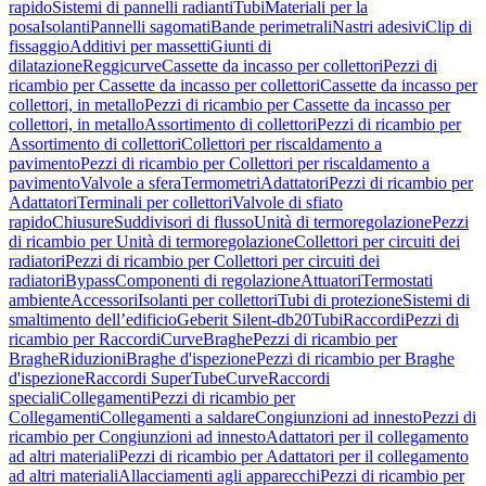
rapido
Sistemi di pannelli radianti
Tubi
Materiali per la
posa
Isolanti
Pannelli sagomati
Bande perimetrali
Nastri adesivi
Clip di
fissaggio
Additivi per massetti
Giunti di
dilatazione
Reggicurve
Cassette da incasso per collettori
Pezzi di
ricambio per Cassette da incasso per collettori
Cassette da incasso per
collettori, in metallo
Pezzi di ricambio per Cassette da incasso per
collettori, in metallo
Assortimento di collettori
Pezzi di ricambio per
Assortimento di collettori
Collettori per riscaldamento a
pavimento
Pezzi di ricambio per Collettori per riscaldamento a
pavimento
Valvole a sfera
Termometri
Adattatori
Pezzi di ricambio per
Adattatori
Terminali per collettori
Valvole di sfiato
rapido
Chiusure
Suddivisori di flusso
Unità di termoregolazione
Pezzi
di ricambio per Unità di termoregolazione
Collettori per circuiti dei
radiatori
Pezzi di ricambio per Collettori per circuiti dei
radiatori
Bypass
Componenti di regolazione
Attuatori
Termostati
ambiente
Accessori
Isolanti per collettori
Tubi di protezione
Sistemi di
smaltimento dell’edificio
Geberit Silent-db20
Tubi
Raccordi
Pezzi di
ricambio per Raccordi
Curve
Braghe
Pezzi di ricambio per
Braghe
Riduzioni
Braghe d'ispezione
Pezzi di ricambio per Braghe
d'ispezione
Raccordi SuperTube
Curve
Raccordi
speciali
Collegamenti
Pezzi di ricambio per
Collegamenti
Collegamenti a saldare
Congiunzioni ad innesto
Pezzi di
ricambio per Congiunzioni ad innesto
Adattatori per il collegamento
ad altri materiali
Pezzi di ricambio per Adattatori per il collegamento
ad altri materiali
Allacciamenti agli apparecchi
Pezzi di ricambio per