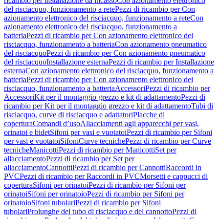
ricambio per Installazione da incasso
Con azionamento elettronico
del risciacquo, funzionamento a rete
Pezzi di ricambio per Con
azionamento elettronico del risciacquo, funzionamento a rete
Con
azionamento elettronico del risciacquo, funzionamento a
batteria
Pezzi di ricambio per Con azionamento elettronico del
risciacquo, funzionamento a batteria
Con azionamento pneumatico
del risciacquo
Pezzi di ricambio per Con azionamento pneumatico
del risciacquo
Installazione esterna
Pezzi di ricambio per Installazione
esterna
Con azionamento elettronico del risciacquo, funzionamento a
batteria
Pezzi di ricambio per Con azionamento elettronico del
risciacquo, funzionamento a batteria
Accessori
Pezzi di ricambio per
Accessori
Kit per il montaggio grezzo e kit di adattamento
Pezzi di
ricambio per Kit per il montaggio grezzo e kit di adattamento
Tubi di
risciacquo, curve di risciacquo e adattatori
Placche di
copertura
Comandi d’uso
Allacciamenti agli apparecchi per vasi,
orinatoi e bidet
Sifoni per vasi e vuotatoi
Pezzi di ricambio per Sifoni
per vasi e vuotatoi
Sifoni
Curve tecniche
Pezzi di ricambio per Curve
tecniche
Manicotti
Pezzi di ricambio per Manicotti
Set per
allacciamento
Pezzi di ricambio per Set per
allacciamento
Cannotti
Pezzi di ricambio per Cannotti
Raccordi in
PVC
Pezzi di ricambio per Raccordi in PVC
Morsetti e cappucci di
copertura
Sifoni per orinatoi
Pezzi di ricambio per Sifoni per
orinatoi
Sifoni per orinatoio
Pezzi di ricambio per Sifoni per
orinatoio
Sifoni tubolari
Pezzi di ricambio per Sifoni
tubolari
Prolunghe del tubo di risciacquo e del cannotto
Pezzi di