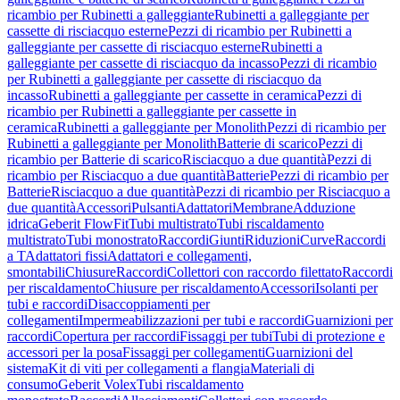
ricambio per Rubinetti a galleggiante
Rubinetti a galleggiante per
cassette di risciacquo esterne
Pezzi di ricambio per Rubinetti a
galleggiante per cassette di risciacquo esterne
Rubinetti a
galleggiante per cassette di risciacquo da incasso
Pezzi di ricambio
per Rubinetti a galleggiante per cassette di risciacquo da
incasso
Rubinetti a galleggiante per cassette in ceramica
Pezzi di
ricambio per Rubinetti a galleggiante per cassette in
ceramica
Rubinetti a galleggiante per Monolith
Pezzi di ricambio per
Rubinetti a galleggiante per Monolith
Batterie di scarico
Pezzi di
ricambio per Batterie di scarico
Risciacquo a due quantità
Pezzi di
ricambio per Risciacquo a due quantità
Batterie
Pezzi di ricambio per
Batterie
Risciacquo a due quantità
Pezzi di ricambio per Risciacquo a
due quantità
Accessori
Pulsanti
Adattatori
Membrane
Adduzione
idrica
Geberit FlowFit
Tubi multistrato
Tubi riscaldamento
multistrato
Tubi monostrato
Raccordi
Giunti
Riduzioni
Curve
Raccordi
a T
Adattatori fissi
Adattatori e collegamenti,
smontabili
Chiusure
Raccordi
Collettori con raccordo filettato
Raccordi
per riscaldamento
Chiusure per riscaldamento
Accessori
Isolanti per
tubi e raccordi
Disaccoppiamenti per
collegamenti
Impermeabilizzazioni per tubi e raccordi
Guarnizioni per
raccordi
Copertura per raccordi
Fissaggi per tubi
Tubi di protezione e
accessori per la posa
Fissaggi per collegamenti
Guarnizioni del
sistema
Kit di viti per collegamenti a flangia
Materiali di
consumo
Geberit Volex
Tubi riscaldamento