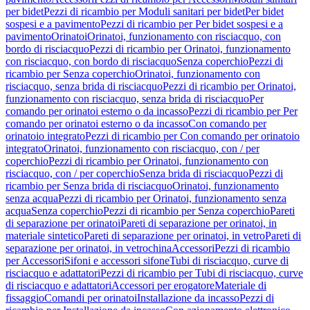
per bidet
Pezzi di ricambio per Moduli sanitari per bidet
Per bidet
sospesi e a pavimento
Pezzi di ricambio per Per bidet sospesi e a
pavimento
Orinatoi
Orinatoi, funzionamento con risciacquo, con
bordo di risciacquo
Pezzi di ricambio per Orinatoi, funzionamento
con risciacquo, con bordo di risciacquo
Senza coperchio
Pezzi di
ricambio per Senza coperchio
Orinatoi, funzionamento con
risciacquo, senza brida di risciacquo
Pezzi di ricambio per Orinatoi,
funzionamento con risciacquo, senza brida di risciacquo
Per
comando per orinatoi esterno o da incasso
Pezzi di ricambio per Per
comando per orinatoi esterno o da incasso
Con comando per
orinatoio integrato
Pezzi di ricambio per Con comando per orinatoio
integrato
Orinatoi, funzionamento con risciacquo, con / per
coperchio
Pezzi di ricambio per Orinatoi, funzionamento con
risciacquo, con / per coperchio
Senza brida di risciacquo
Pezzi di
ricambio per Senza brida di risciacquo
Orinatoi, funzionamento
senza acqua
Pezzi di ricambio per Orinatoi, funzionamento senza
acqua
Senza coperchio
Pezzi di ricambio per Senza coperchio
Pareti
di separazione per orinatoi
Pareti di separazione per orinatoi, in
materiale sintetico
Pareti di separazione per orinatoi, in vetro
Pareti di
separazione per orinatoi, in vetrochina
Accessori
Pezzi di ricambio
per Accessori
Sifoni e accessori sifone
Tubi di risciacquo, curve di
risciacquo e adattatori
Pezzi di ricambio per Tubi di risciacquo, curve
di risciacquo e adattatori
Accessori per erogatore
Materiale di
fissaggio
Comandi per orinatoi
Installazione da incasso
Pezzi di