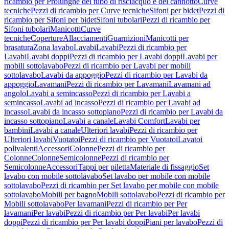
ricambio per Prolunghe del tubo di risciacquo e del cannotto
Curve
tecniche
Pezzi di ricambio per Curve tecniche
Sifoni per bidet
Pezzi di
ricambio per Sifoni per bidet
Sifoni tubolari
Pezzi di ricambio per
Sifoni tubolari
Manicotti
Curve
tecniche
Coperture
Allacciamenti
Guarnizioni
Manicotti per
brasatura
Zona lavabo
Lavabi
Lavabi
Pezzi di ricambio per
Lavabi
Lavabi doppi
Pezzi di ricambio per Lavabi doppi
Lavabi per
mobili sottolavabo
Pezzi di ricambio per Lavabi per mobili
sottolavabo
Lavabi da appoggio
Pezzi di ricambio per Lavabi da
appoggio
Lavamani
Pezzi di ricambio per Lavamani
Lavamani ad
angolo
Lavabi a semincasso
Pezzi di ricambio per Lavabi a
semincasso
Lavabi ad incasso
Pezzi di ricambio per Lavabi ad
incasso
Lavabi da incasso sottopiano
Pezzi di ricambio per Lavabi da
incasso sottopiano
Lavabi a canale
Lavabi Comfort
Lavabi per
bambini
Lavabi a canale
Ulteriori lavabi
Pezzi di ricambio per
Ulteriori lavabi
Vuotatoi
Pezzi di ricambio per Vuotatoi
Lavatoi
polivalenti
Accessori
Colonne
Pezzi di ricambio per
Colonne
Colonne
Semicolonne
Pezzi di ricambio per
Semicolonne
Accessori
Tappi per piletta
Materiale di fissaggio
Set
lavabo con mobile sottolavabo
Set lavabo per mobile con mobile
sottolavabo
Pezzi di ricambio per Set lavabo per mobile con mobile
sottolavabo
Mobili per bagno
Mobili sottolavabo
Pezzi di ricambio per
Mobili sottolavabo
Per lavamani
Pezzi di ricambio per Per
lavamani
Per lavabi
Pezzi di ricambio per Per lavabi
Per lavabi
doppi
Pezzi di ricambio per Per lavabi doppi
Piani per lavabo
Pezzi di