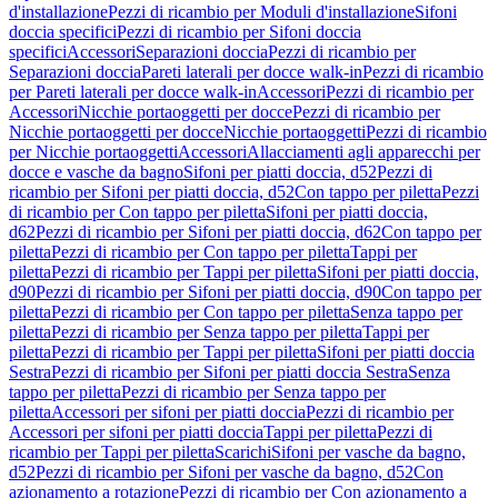
d'installazione
Pezzi di ricambio per Moduli d'installazione
Sifoni
doccia specifici
Pezzi di ricambio per Sifoni doccia
specifici
Accessori
Separazioni doccia
Pezzi di ricambio per
Separazioni doccia
Pareti laterali per docce walk-in
Pezzi di ricambio
per Pareti laterali per docce walk-in
Accessori
Pezzi di ricambio per
Accessori
Nicchie portaoggetti per docce
Pezzi di ricambio per
Nicchie portaoggetti per docce
Nicchie portaoggetti
Pezzi di ricambio
per Nicchie portaoggetti
Accessori
Allacciamenti agli apparecchi per
docce e vasche da bagno
Sifoni per piatti doccia, d52
Pezzi di
ricambio per Sifoni per piatti doccia, d52
Con tappo per piletta
Pezzi
di ricambio per Con tappo per piletta
Sifoni per piatti doccia,
d62
Pezzi di ricambio per Sifoni per piatti doccia, d62
Con tappo per
piletta
Pezzi di ricambio per Con tappo per piletta
Tappi per
piletta
Pezzi di ricambio per Tappi per piletta
Sifoni per piatti doccia,
d90
Pezzi di ricambio per Sifoni per piatti doccia, d90
Con tappo per
piletta
Pezzi di ricambio per Con tappo per piletta
Senza tappo per
piletta
Pezzi di ricambio per Senza tappo per piletta
Tappi per
piletta
Pezzi di ricambio per Tappi per piletta
Sifoni per piatti doccia
Sestra
Pezzi di ricambio per Sifoni per piatti doccia Sestra
Senza
tappo per piletta
Pezzi di ricambio per Senza tappo per
piletta
Accessori per sifoni per piatti doccia
Pezzi di ricambio per
Accessori per sifoni per piatti doccia
Tappi per piletta
Pezzi di
ricambio per Tappi per piletta
Scarichi
Sifoni per vasche da bagno,
d52
Pezzi di ricambio per Sifoni per vasche da bagno, d52
Con
azionamento a rotazione
Pezzi di ricambio per Con azionamento a