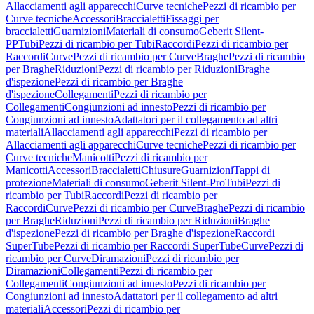
Allacciamenti agli apparecchi
Curve tecniche
Pezzi di ricambio per
Curve tecniche
Accessori
Braccialetti
Fissaggi per
braccialetti
Guarnizioni
Materiali di consumo
Geberit Silent-
PP
Tubi
Pezzi di ricambio per Tubi
Raccordi
Pezzi di ricambio per
Raccordi
Curve
Pezzi di ricambio per Curve
Braghe
Pezzi di ricambio
per Braghe
Riduzioni
Pezzi di ricambio per Riduzioni
Braghe
d'ispezione
Pezzi di ricambio per Braghe
d'ispezione
Collegamenti
Pezzi di ricambio per
Collegamenti
Congiunzioni ad innesto
Pezzi di ricambio per
Congiunzioni ad innesto
Adattatori per il collegamento ad altri
materiali
Allacciamenti agli apparecchi
Pezzi di ricambio per
Allacciamenti agli apparecchi
Curve tecniche
Pezzi di ricambio per
Curve tecniche
Manicotti
Pezzi di ricambio per
Manicotti
Accessori
Braccialetti
Chiusure
Guarnizioni
Tappi di
protezione
Materiali di consumo
Geberit Silent-Pro
Tubi
Pezzi di
ricambio per Tubi
Raccordi
Pezzi di ricambio per
Raccordi
Curve
Pezzi di ricambio per Curve
Braghe
Pezzi di ricambio
per Braghe
Riduzioni
Pezzi di ricambio per Riduzioni
Braghe
d'ispezione
Pezzi di ricambio per Braghe d'ispezione
Raccordi
SuperTube
Pezzi di ricambio per Raccordi SuperTube
Curve
Pezzi di
ricambio per Curve
Diramazioni
Pezzi di ricambio per
Diramazioni
Collegamenti
Pezzi di ricambio per
Collegamenti
Congiunzioni ad innesto
Pezzi di ricambio per
Congiunzioni ad innesto
Adattatori per il collegamento ad altri
materiali
Accessori
Pezzi di ricambio per