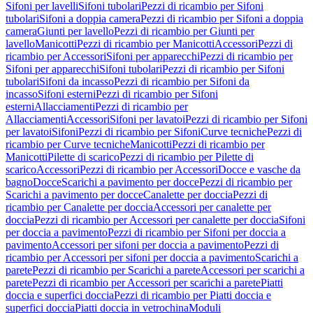
Sifoni per lavelli
Sifoni tubolari
Pezzi di ricambio per Sifoni
tubolari
Sifoni a doppia camera
Pezzi di ricambio per Sifoni a doppia
camera
Giunti per lavello
Pezzi di ricambio per Giunti per
lavello
Manicotti
Pezzi di ricambio per Manicotti
Accessori
Pezzi di
ricambio per Accessori
Sifoni per apparecchi
Pezzi di ricambio per
Sifoni per apparecchi
Sifoni tubolari
Pezzi di ricambio per Sifoni
tubolari
Sifoni da incasso
Pezzi di ricambio per Sifoni da
incasso
Sifoni esterni
Pezzi di ricambio per Sifoni
esterni
Allacciamenti
Pezzi di ricambio per
Allacciamenti
Accessori
Sifoni per lavatoi
Pezzi di ricambio per Sifoni
per lavatoi
Sifoni
Pezzi di ricambio per Sifoni
Curve tecniche
Pezzi di
ricambio per Curve tecniche
Manicotti
Pezzi di ricambio per
Manicotti
Pilette di scarico
Pezzi di ricambio per Pilette di
scarico
Accessori
Pezzi di ricambio per Accessori
Docce e vasche da
bagno
Docce
Scarichi a pavimento per docce
Pezzi di ricambio per
Scarichi a pavimento per docce
Canalette per doccia
Pezzi di
ricambio per Canalette per doccia
Accessori per canalette per
doccia
Pezzi di ricambio per Accessori per canalette per doccia
Sifoni
per doccia a pavimento
Pezzi di ricambio per Sifoni per doccia a
pavimento
Accessori per sifoni per doccia a pavimento
Pezzi di
ricambio per Accessori per sifoni per doccia a pavimento
Scarichi a
parete
Pezzi di ricambio per Scarichi a parete
Accessori per scarichi a
parete
Pezzi di ricambio per Accessori per scarichi a parete
Piatti
doccia e superfici doccia
Pezzi di ricambio per Piatti doccia e
superfici doccia
Piatti doccia in vetrochina
Moduli