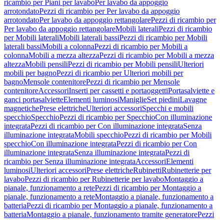
ricambio per Piani per lavabo
Per lavabo da appoggio
arrotondato
Pezzi di ricambio per Per lavabo da appoggio
arrotondato
Per lavabo da appoggio rettangolare
Pezzi di ricambio per
Per lavabo da appoggio rettangolare
Mobili laterali
Pezzi di ricambio
per Mobili laterali
Mobili laterali bassi
Pezzi di ricambio per Mobili
laterali bassi
Mobili a colonna
Pezzi di ricambio per Mobili a
colonna
Mobili a mezza altezza
Pezzi di ricambio per Mobili a mezza
altezza
Mobili pensili
Pezzi di ricambio per Mobili pensili
Ulteriori
mobili per bagno
Pezzi di ricambio per Ulteriori mobili per
bagno
Mensole contenitore
Pezzi di ricambio per Mensole
contenitore
Accessori
Inserti per cassetti e portaoggetti
Portasalviette e
ganci portasalviette
Elementi luminosi
Maniglie
Set piedini
Lavagne
magnetiche
Prese elettriche
Ulteriori accessori
Specchi e mobili
specchio
Specchio
Pezzi di ricambio per Specchio
Con illuminazione
integrata
Pezzi di ricambio per Con illuminazione integrata
Senza
illuminazione integrata
Mobili specchio
Pezzi di ricambio per Mobili
specchio
Con illuminazione integrata
Pezzi di ricambio per Con
illuminazione integrata
Senza illuminazione integrata
Pezzi di
ricambio per Senza illuminazione integrata
Accessori
Elementi
luminosi
Ulteriori accessori
Prese elettriche
Rubinetti
Rubinetterie per
lavabo
Pezzi di ricambio per Rubinetterie per lavabo
Montaggio a
pianale, funzionamento a rete
Pezzi di ricambio per Montaggio a
pianale, funzionamento a rete
Montaggio a pianale, funzionamento a
batteria
Pezzi di ricambio per Montaggio a pianale, funzionamento a
batteria
Montaggio a pianale, funzionamento tramite generatore
Pezzi