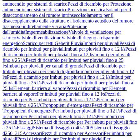
antincendio per sistemi di scarico
Pezzi di ricambio per Protezione
antincendio per sistemi di scarico
Protezione acustica
Isolanti per il
disaccoppiamento dal rumore intrinseco
Isolamento per il
disaccoppiamento dalla struttura e l'isolamento acustico del rumore
trasmesso indirettamente via aria
Protezione
dall'umidità
Impermeabilizzazione
Valvole di ventilazione per
scarico
Valvole di ventilazione
Valvole di ritegno a risparmio
energetico
Scarico per tetti Geberit Pluvia
Imbuti per pluviali
Pezzi di
ricambio per Imbuti per pluviali
Imbuti per pluviali fino a 12 l/s
Pezzi
di ricambio per Imbuti per pluviali fino a 12 l/s
Imbuti per pluviali
fino a 25 l/s
Pezzi di ricambio per Imbuti per pluviali fino a 25
l/s
Imbuti per pluviali per canali di gronda
Pezzi di ricambio per
Imbuti per pluviali per canali di gronda
Imbuti per pluviali fino a 12
l/s
Pezzi di ricambio per Imbuti per pluviali fino a 12 l/s
Imbuti per
pluviali fino a 25 l/s
Pezzi di ricambio per Imbuti per pluviali fino a
25 l/s
Elementi barriera al vapore
Pezzi di ricambio per Elementi
barriera al vapore
Per imbuti per pluviali fino a 12 l/s
Pezzi di
ricambio per Per imbuti per pluviali fino a 12 l/s
Per imbuti per
pluviali fino a 25 l/s
Troppopieni d'emergenza
Pezzi di ricambio per
Troppopieni d'emergenza
Per imbuti per pluviali fino a 12 l/s
Pezzi di
ricambio per Per imbuti per pluviali fino a 12 l/s
Per imbuti per
pluviali fino a 25 l/s
Pezzi di ricambio per Per imbuti per pluviali fino
a 25 l/s
Fissaggi
Sistema di fissaggio d40–200
Sistema di fissaggio
d250–315
Accessori
Pezzi di ricambio per Accessori
Per imbuti per
pluviali
Pezzi di ricambio per Per imbuti per pluviali
Per