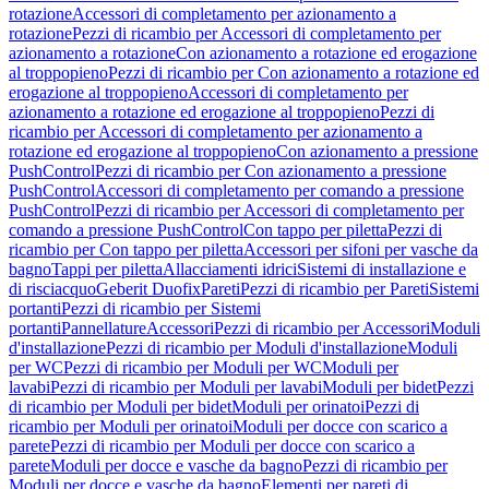
rotazione
Accessori di completamento per azionamento a
rotazione
Pezzi di ricambio per Accessori di completamento per
azionamento a rotazione
Con azionamento a rotazione ed erogazione
al troppopieno
Pezzi di ricambio per Con azionamento a rotazione ed
erogazione al troppopieno
Accessori di completamento per
azionamento a rotazione ed erogazione al troppopieno
Pezzi di
ricambio per Accessori di completamento per azionamento a
rotazione ed erogazione al troppopieno
Con azionamento a pressione
PushControl
Pezzi di ricambio per Con azionamento a pressione
PushControl
Accessori di completamento per comando a pressione
PushControl
Pezzi di ricambio per Accessori di completamento per
comando a pressione PushControl
Con tappo per piletta
Pezzi di
ricambio per Con tappo per piletta
Accessori per sifoni per vasche da
bagno
Tappi per piletta
Allacciamenti idrici
Sistemi di installazione e
di risciacquo
Geberit Duofix
Pareti
Pezzi di ricambio per Pareti
Sistemi
portanti
Pezzi di ricambio per Sistemi
portanti
Pannellature
Accessori
Pezzi di ricambio per Accessori
Moduli
d'installazione
Pezzi di ricambio per Moduli d'installazione
Moduli
per WC
Pezzi di ricambio per Moduli per WC
Moduli per
lavabi
Pezzi di ricambio per Moduli per lavabi
Moduli per bidet
Pezzi
di ricambio per Moduli per bidet
Moduli per orinatoi
Pezzi di
ricambio per Moduli per orinatoi
Moduli per docce con scarico a
parete
Pezzi di ricambio per Moduli per docce con scarico a
parete
Moduli per docce e vasche da bagno
Pezzi di ricambio per
Moduli per docce e vasche da bagno
Elementi per pareti di