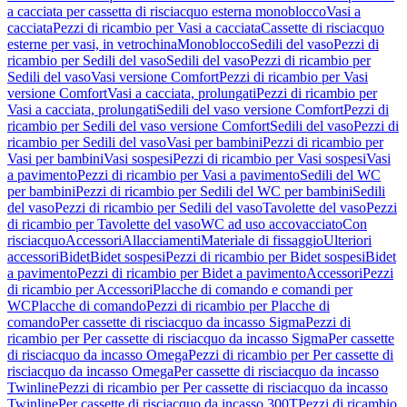
a cacciata per cassetta di risciacquo esterna monoblocco
Vasi a
cacciata
Pezzi di ricambio per Vasi a cacciata
Cassette di risciacquo
esterne per vasi, in vetrochina
Monoblocco
Sedili del vaso
Pezzi di
ricambio per Sedili del vaso
Sedili del vaso
Pezzi di ricambio per
Sedili del vaso
Vasi versione Comfort
Pezzi di ricambio per Vasi
versione Comfort
Vasi a cacciata, prolungati
Pezzi di ricambio per
Vasi a cacciata, prolungati
Sedili del vaso versione Comfort
Pezzi di
ricambio per Sedili del vaso versione Comfort
Sedili del vaso
Pezzi di
ricambio per Sedili del vaso
Vasi per bambini
Pezzi di ricambio per
Vasi per bambini
Vasi sospesi
Pezzi di ricambio per Vasi sospesi
Vasi
a pavimento
Pezzi di ricambio per Vasi a pavimento
Sedili del WC
per bambini
Pezzi di ricambio per Sedili del WC per bambini
Sedili
del vaso
Pezzi di ricambio per Sedili del vaso
Tavolette del vaso
Pezzi
di ricambio per Tavolette del vaso
WC ad uso accovacciato
Con
risciacquo
Accessori
Allacciamenti
Materiale di fissaggio
Ulteriori
accessori
Bidet
Bidet sospesi
Pezzi di ricambio per Bidet sospesi
Bidet
a pavimento
Pezzi di ricambio per Bidet a pavimento
Accessori
Pezzi
di ricambio per Accessori
Placche di comando e comandi per
WC
Placche di comando
Pezzi di ricambio per Placche di
comando
Per cassette di risciacquo da incasso Sigma
Pezzi di
ricambio per Per cassette di risciacquo da incasso Sigma
Per cassette
di risciacquo da incasso Omega
Pezzi di ricambio per Per cassette di
risciacquo da incasso Omega
Per cassette di risciacquo da incasso
Twinline
Pezzi di ricambio per Per cassette di risciacquo da incasso
Twinline
Per cassette di risciacquo da incasso 300T
Pezzi di ricambio