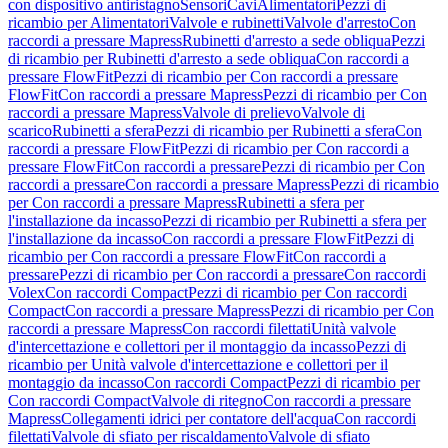
con dispositivo antiristagno
Sensori
Cavi
Alimentatori
Pezzi di
ricambio per Alimentatori
Valvole e rubinetti
Valvole d'arresto
Con
raccordi a pressare Mapress
Rubinetti d'arresto a sede obliqua
Pezzi
di ricambio per Rubinetti d'arresto a sede obliqua
Con raccordi a
pressare FlowFit
Pezzi di ricambio per Con raccordi a pressare
FlowFit
Con raccordi a pressare Mapress
Pezzi di ricambio per Con
raccordi a pressare Mapress
Valvole di prelievo
Valvole di
scarico
Rubinetti a sfera
Pezzi di ricambio per Rubinetti a sfera
Con
raccordi a pressare FlowFit
Pezzi di ricambio per Con raccordi a
pressare FlowFit
Con raccordi a pressare
Pezzi di ricambio per Con
raccordi a pressare
Con raccordi a pressare Mapress
Pezzi di ricambio
per Con raccordi a pressare Mapress
Rubinetti a sfera per
l'installazione da incasso
Pezzi di ricambio per Rubinetti a sfera per
l'installazione da incasso
Con raccordi a pressare FlowFit
Pezzi di
ricambio per Con raccordi a pressare FlowFit
Con raccordi a
pressare
Pezzi di ricambio per Con raccordi a pressare
Con raccordi
Volex
Con raccordi Compact
Pezzi di ricambio per Con raccordi
Compact
Con raccordi a pressare Mapress
Pezzi di ricambio per Con
raccordi a pressare Mapress
Con raccordi filettati
Unità valvole
d'intercettazione e collettori per il montaggio da incasso
Pezzi di
ricambio per Unità valvole d'intercettazione e collettori per il
montaggio da incasso
Con raccordi Compact
Pezzi di ricambio per
Con raccordi Compact
Valvole di ritegno
Con raccordi a pressare
Mapress
Collegamenti idrici per contatore dell'acqua
Con raccordi
filettati
Valvole di sfiato per riscaldamento
Valvole di sfiato