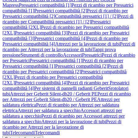
Mapress
Pressatrici compatibilità [1]
Pezzi di ricambio per Pressatrici
compatibilità [1]
Pressatrici compatibilità [2]
Pezzi di ricambio per
Pressatrici compatibilità [2]
Compatibilità pressatrici [1] / [2]
Pezzi di
ricambio per Compatibilità pressatrici [1] / [2]
Pressatrici
compatibilità [2XL]
Pezzi di ricambio per Pressatrici compatibilità
[2XL]
Pressatrici compatibilità [3]
Pezzi di ricambio per Pressatrici
compatibilità [3]
Pressatrici compatibilità [4]
Pezzi di ricambio per
Pressatrici compatibilità [4]
Attrezzi per la lavorazione di tubi
Pezzi di
ricambio per Attrezzi per la lavorazione di tubi
Tappi prova
pressione
Strumenti di controllo
Accessori
Pressatrici
Pezzi di ricambio
per Pressatrici
Pressatrici compatibilità [1]
Pezzi di ricambio per
Pressatrici compatibilità [1]
Pressatrici compatibilità [2]
Pezzi di
ricambio per Pressatrici compatibilità [2]
Pressatrici compatibilità
[2XL]
Pezzi di ricambio per Pressatrici compatibilità
[2XL]
Pressatrici compatibilità [4]
Pezzi di ricambio per Pressatrici
compatibilità [4]
Per sistemi di pannelli radianti Geberit
Srotolatori
tubi
Attrezzi per Geberit Silent-db20 / Geberit PE
Pezzi di ricambio
per Attrezzi per Geberit Silent-db20 / Geberit PE
Attrezzi per
saldatura elettrica
Pezzi di ricambio per Attrezzi per saldatura
elettrica
Attrezzi per saldatura a specchio
Accessori attrezzi per
saldatura a specchio
Pezzi di ricambio per Accessori attrezzi per
saldatura a specchio
Attrezzi per la lavorazione di tubi
Pezzi di
ricambio per Attrezzi per la lavorazione di
tubi
Telecomandi
Telecomandi