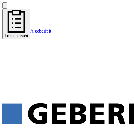
A geberit.it
I miei elenchi