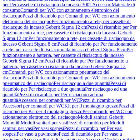
per Per cassette di risciacquo da incasso 300T
Accessori
Materiale di
consumo
Comandi per WC con azionamento elettronico del
risciacquo
Pezzi di ricambio per Comandi per WC con azionamento
elettronico del risciacquo
Per funzionamento a rete, per cassette di
risciacquo da incasso Geberit Sigma 12 cm
Pezzi di ricambio per Per
funzionamento a rete, per cassette di risciacquo da incasso Geberit
Sigma 12 cm
Per funzionamento a rete, per cassette di risciacquo da
incasso Geberit Sigma 8 cm
Pezzi di ricambio per Per funzionamento
a rete, per cassette di risciacquo da incasso Geberit Sigma 8 cm
Per
funzionamento a batteria, per cassette di risciacquo da incasso
Geberit Sigma 12 cm
Pezzi di ricambio per Per funzionamento a
batteria, per cassette di risciacquo da incasso Geberit Sigma 12
cm
Comandi per WC con azionamento pneumatico del
risciacquo
Pezzi di ricambio per Comandi per WC con azionamento
pneumatico del risciacquo
Per risciacquo a due quantità
Pezzi di
ricambio per Per risciacquo a due quantità
Per risciacquo ad una
quantità
Pezzi di ricambio per Per risciacquo ad una
quantità
Accessori per comandi per WC
Pezzi di ricambio per
Accessori per comandi per WC
Kit per il montaggio grezzo
Pezzi di
ricambio per Kit per il montaggio grezzo
Per comandi per WC con
azionamento elettronico del risciacquo
Moduli sanitari Geberit
Monolith
Moduli sanitari per vasi
Pezzi di ricambio per Moduli
sanitari per vasi
Per vasi sospesi
Pezzi di ricambio per Per vasi
sospesi
Per vaso a pavimento
Pezzi di ricambio per Per vaso a
pavimento
Accessori
Pezzi di ricambio per Accessori
Moduli sanitari