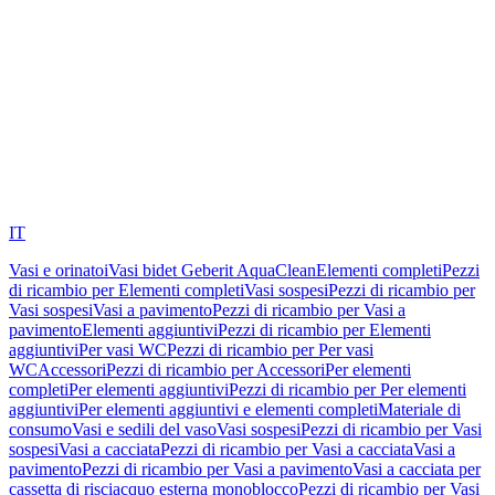
IT
Vasi e orinatoi
Vasi bidet Geberit AquaClean
Elementi completi
Pezzi
di ricambio per Elementi completi
Vasi sospesi
Pezzi di ricambio per
Vasi sospesi
Vasi a pavimento
Pezzi di ricambio per Vasi a
pavimento
Elementi aggiuntivi
Pezzi di ricambio per Elementi
aggiuntivi
Per vasi WC
Pezzi di ricambio per Per vasi
WC
Accessori
Pezzi di ricambio per Accessori
Per elementi
completi
Per elementi aggiuntivi
Pezzi di ricambio per Per elementi
aggiuntivi
Per elementi aggiuntivi e elementi completi
Materiale di
consumo
Vasi e sedili del vaso
Vasi sospesi
Pezzi di ricambio per Vasi
sospesi
Vasi a cacciata
Pezzi di ricambio per Vasi a cacciata
Vasi a
pavimento
Pezzi di ricambio per Vasi a pavimento
Vasi a cacciata per
cassetta di risciacquo esterna monoblocco
Pezzi di ricambio per Vasi