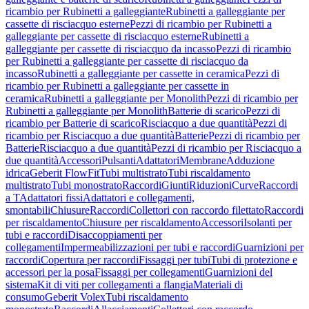
ricambio per Rubinetti a galleggiante
Rubinetti a galleggiante per
cassette di risciacquo esterne
Pezzi di ricambio per Rubinetti a
galleggiante per cassette di risciacquo esterne
Rubinetti a
galleggiante per cassette di risciacquo da incasso
Pezzi di ricambio
per Rubinetti a galleggiante per cassette di risciacquo da
incasso
Rubinetti a galleggiante per cassette in ceramica
Pezzi di
ricambio per Rubinetti a galleggiante per cassette in
ceramica
Rubinetti a galleggiante per Monolith
Pezzi di ricambio per
Rubinetti a galleggiante per Monolith
Batterie di scarico
Pezzi di
ricambio per Batterie di scarico
Risciacquo a due quantità
Pezzi di
ricambio per Risciacquo a due quantità
Batterie
Pezzi di ricambio per
Batterie
Risciacquo a due quantità
Pezzi di ricambio per Risciacquo a
due quantità
Accessori
Pulsanti
Adattatori
Membrane
Adduzione
idrica
Geberit FlowFit
Tubi multistrato
Tubi riscaldamento
multistrato
Tubi monostrato
Raccordi
Giunti
Riduzioni
Curve
Raccordi
a T
Adattatori fissi
Adattatori e collegamenti,
smontabili
Chiusure
Raccordi
Collettori con raccordo filettato
Raccordi
per riscaldamento
Chiusure per riscaldamento
Accessori
Isolanti per
tubi e raccordi
Disaccoppiamenti per
collegamenti
Impermeabilizzazioni per tubi e raccordi
Guarnizioni per
raccordi
Copertura per raccordi
Fissaggi per tubi
Tubi di protezione e
accessori per la posa
Fissaggi per collegamenti
Guarnizioni del
sistema
Kit di viti per collegamenti a flangia
Materiali di
consumo
Geberit Volex
Tubi riscaldamento