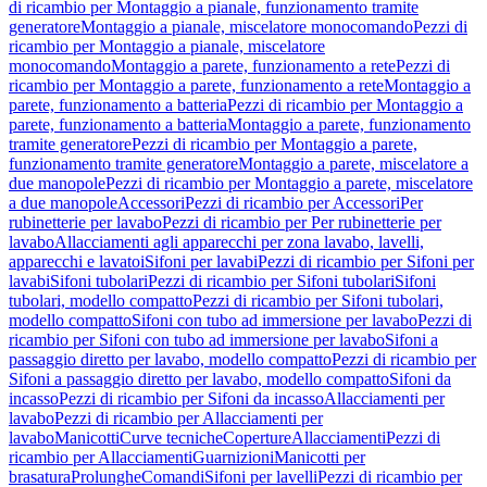
di ricambio per Montaggio a pianale, funzionamento tramite
generatore
Montaggio a pianale, miscelatore monocomando
Pezzi di
ricambio per Montaggio a pianale, miscelatore
monocomando
Montaggio a parete, funzionamento a rete
Pezzi di
ricambio per Montaggio a parete, funzionamento a rete
Montaggio a
parete, funzionamento a batteria
Pezzi di ricambio per Montaggio a
parete, funzionamento a batteria
Montaggio a parete, funzionamento
tramite generatore
Pezzi di ricambio per Montaggio a parete,
funzionamento tramite generatore
Montaggio a parete, miscelatore a
due manopole
Pezzi di ricambio per Montaggio a parete, miscelatore
a due manopole
Accessori
Pezzi di ricambio per Accessori
Per
rubinetterie per lavabo
Pezzi di ricambio per Per rubinetterie per
lavabo
Allacciamenti agli apparecchi per zona lavabo, lavelli,
apparecchi e lavatoi
Sifoni per lavabi
Pezzi di ricambio per Sifoni per
lavabi
Sifoni tubolari
Pezzi di ricambio per Sifoni tubolari
Sifoni
tubolari, modello compatto
Pezzi di ricambio per Sifoni tubolari,
modello compatto
Sifoni con tubo ad immersione per lavabo
Pezzi di
ricambio per Sifoni con tubo ad immersione per lavabo
Sifoni a
passaggio diretto per lavabo, modello compatto
Pezzi di ricambio per
Sifoni a passaggio diretto per lavabo, modello compatto
Sifoni da
incasso
Pezzi di ricambio per Sifoni da incasso
Allacciamenti per
lavabo
Pezzi di ricambio per Allacciamenti per
lavabo
Manicotti
Curve tecniche
Coperture
Allacciamenti
Pezzi di
ricambio per Allacciamenti
Guarnizioni
Manicotti per
brasatura
Prolunghe
Comandi
Sifoni per lavelli
Pezzi di ricambio per