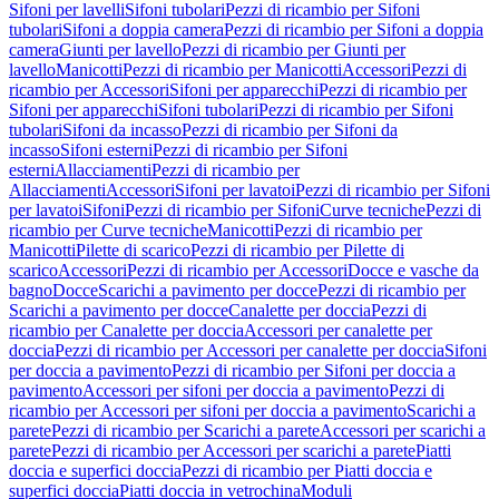
Sifoni per lavelli
Sifoni tubolari
Pezzi di ricambio per Sifoni
tubolari
Sifoni a doppia camera
Pezzi di ricambio per Sifoni a doppia
camera
Giunti per lavello
Pezzi di ricambio per Giunti per
lavello
Manicotti
Pezzi di ricambio per Manicotti
Accessori
Pezzi di
ricambio per Accessori
Sifoni per apparecchi
Pezzi di ricambio per
Sifoni per apparecchi
Sifoni tubolari
Pezzi di ricambio per Sifoni
tubolari
Sifoni da incasso
Pezzi di ricambio per Sifoni da
incasso
Sifoni esterni
Pezzi di ricambio per Sifoni
esterni
Allacciamenti
Pezzi di ricambio per
Allacciamenti
Accessori
Sifoni per lavatoi
Pezzi di ricambio per Sifoni
per lavatoi
Sifoni
Pezzi di ricambio per Sifoni
Curve tecniche
Pezzi di
ricambio per Curve tecniche
Manicotti
Pezzi di ricambio per
Manicotti
Pilette di scarico
Pezzi di ricambio per Pilette di
scarico
Accessori
Pezzi di ricambio per Accessori
Docce e vasche da
bagno
Docce
Scarichi a pavimento per docce
Pezzi di ricambio per
Scarichi a pavimento per docce
Canalette per doccia
Pezzi di
ricambio per Canalette per doccia
Accessori per canalette per
doccia
Pezzi di ricambio per Accessori per canalette per doccia
Sifoni
per doccia a pavimento
Pezzi di ricambio per Sifoni per doccia a
pavimento
Accessori per sifoni per doccia a pavimento
Pezzi di
ricambio per Accessori per sifoni per doccia a pavimento
Scarichi a
parete
Pezzi di ricambio per Scarichi a parete
Accessori per scarichi a
parete
Pezzi di ricambio per Accessori per scarichi a parete
Piatti
doccia e superfici doccia
Pezzi di ricambio per Piatti doccia e
superfici doccia
Piatti doccia in vetrochina
Moduli