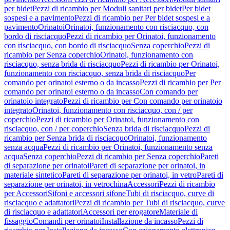
per bidet
Pezzi di ricambio per Moduli sanitari per bidet
Per bidet
sospesi e a pavimento
Pezzi di ricambio per Per bidet sospesi e a
pavimento
Orinatoi
Orinatoi, funzionamento con risciacquo, con
bordo di risciacquo
Pezzi di ricambio per Orinatoi, funzionamento
con risciacquo, con bordo di risciacquo
Senza coperchio
Pezzi di
ricambio per Senza coperchio
Orinatoi, funzionamento con
risciacquo, senza brida di risciacquo
Pezzi di ricambio per Orinatoi,
funzionamento con risciacquo, senza brida di risciacquo
Per
comando per orinatoi esterno o da incasso
Pezzi di ricambio per Per
comando per orinatoi esterno o da incasso
Con comando per
orinatoio integrato
Pezzi di ricambio per Con comando per orinatoio
integrato
Orinatoi, funzionamento con risciacquo, con / per
coperchio
Pezzi di ricambio per Orinatoi, funzionamento con
risciacquo, con / per coperchio
Senza brida di risciacquo
Pezzi di
ricambio per Senza brida di risciacquo
Orinatoi, funzionamento
senza acqua
Pezzi di ricambio per Orinatoi, funzionamento senza
acqua
Senza coperchio
Pezzi di ricambio per Senza coperchio
Pareti
di separazione per orinatoi
Pareti di separazione per orinatoi, in
materiale sintetico
Pareti di separazione per orinatoi, in vetro
Pareti di
separazione per orinatoi, in vetrochina
Accessori
Pezzi di ricambio
per Accessori
Sifoni e accessori sifone
Tubi di risciacquo, curve di
risciacquo e adattatori
Pezzi di ricambio per Tubi di risciacquo, curve
di risciacquo e adattatori
Accessori per erogatore
Materiale di
fissaggio
Comandi per orinatoi
Installazione da incasso
Pezzi di