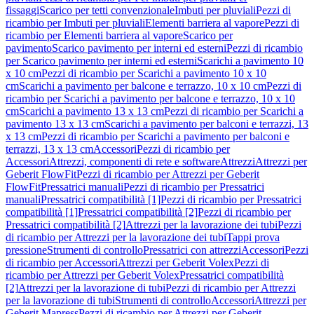
fissaggi
Scarico per tetti convenzionale
Imbuti per pluviali
Pezzi di
ricambio per Imbuti per pluviali
Elementi barriera al vapore
Pezzi di
ricambio per Elementi barriera al vapore
Scarico per
pavimento
Scarico pavimento per interni ed esterni
Pezzi di ricambio
per Scarico pavimento per interni ed esterni
Scarichi a pavimento 10
x 10 cm
Pezzi di ricambio per Scarichi a pavimento 10 x 10
cm
Scarichi a pavimento per balcone e terrazzo, 10 x 10 cm
Pezzi di
ricambio per Scarichi a pavimento per balcone e terrazzo, 10 x 10
cm
Scarichi a pavimento 13 x 13 cm
Pezzi di ricambio per Scarichi a
pavimento 13 x 13 cm
Scarichi a pavimento per balconi e terrazzi, 13
x 13 cm
Pezzi di ricambio per Scarichi a pavimento per balconi e
terrazzi, 13 x 13 cm
Accessori
Pezzi di ricambio per
Accessori
Attrezzi, componenti di rete e software
Attrezzi
Attrezzi per
Geberit FlowFit
Pezzi di ricambio per Attrezzi per Geberit
FlowFit
Pressatrici manuali
Pezzi di ricambio per Pressatrici
manuali
Pressatrici compatibilità [1]
Pezzi di ricambio per Pressatrici
compatibilità [1]
Pressatrici compatibilità [2]
Pezzi di ricambio per
Pressatrici compatibilità [2]
Attrezzi per la lavorazione dei tubi
Pezzi
di ricambio per Attrezzi per la lavorazione dei tubi
Tappi prova
pressione
Strumenti di controllo
Pressatrici con attrezzi
Accessori
Pezzi
di ricambio per Accessori
Attrezzi per Geberit Volex
Pezzi di
ricambio per Attrezzi per Geberit Volex
Pressatrici compatibilità
[2]
Attrezzi per la lavorazione di tubi
Pezzi di ricambio per Attrezzi
per la lavorazione di tubi
Strumenti di controllo
Accessori
Attrezzi per
Geberit Mapress
Pezzi di ricambio per Attrezzi per Geberit