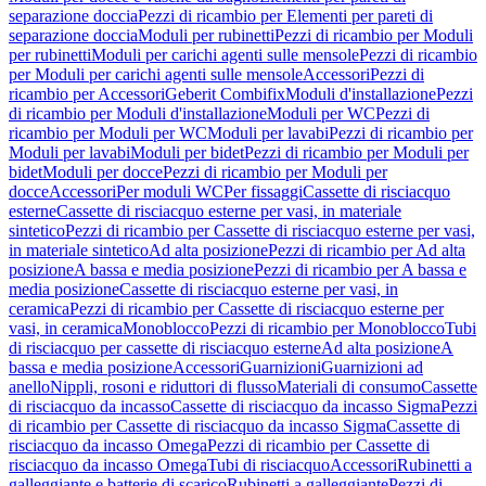
separazione doccia
Pezzi di ricambio per Elementi per pareti di
separazione doccia
Moduli per rubinetti
Pezzi di ricambio per Moduli
per rubinetti
Moduli per carichi agenti sulle mensole
Pezzi di ricambio
per Moduli per carichi agenti sulle mensole
Accessori
Pezzi di
ricambio per Accessori
Geberit Combifix
Moduli d'installazione
Pezzi
di ricambio per Moduli d'installazione
Moduli per WC
Pezzi di
ricambio per Moduli per WC
Moduli per lavabi
Pezzi di ricambio per
Moduli per lavabi
Moduli per bidet
Pezzi di ricambio per Moduli per
bidet
Moduli per docce
Pezzi di ricambio per Moduli per
docce
Accessori
Per moduli WC
Per fissaggi
Cassette di risciacquo
esterne
Cassette di risciacquo esterne per vasi, in materiale
sintetico
Pezzi di ricambio per Cassette di risciacquo esterne per vasi,
in materiale sintetico
Ad alta posizione
Pezzi di ricambio per Ad alta
posizione
A bassa e media posizione
Pezzi di ricambio per A bassa e
media posizione
Cassette di risciacquo esterne per vasi, in
ceramica
Pezzi di ricambio per Cassette di risciacquo esterne per
vasi, in ceramica
Monoblocco
Pezzi di ricambio per Monoblocco
Tubi
di risciacquo per cassette di risciacquo esterne
Ad alta posizione
A
bassa e media posizione
Accessori
Guarnizioni
Guarnizioni ad
anello
Nippli, rosoni e riduttori di flusso
Materiali di consumo
Cassette
di risciacquo da incasso
Cassette di risciacquo da incasso Sigma
Pezzi
di ricambio per Cassette di risciacquo da incasso Sigma
Cassette di
risciacquo da incasso Omega
Pezzi di ricambio per Cassette di
risciacquo da incasso Omega
Tubi di risciacquo
Accessori
Rubinetti a
galleggiante e batterie di scarico
Rubinetti a galleggiante
Pezzi di