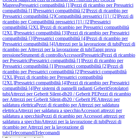
Mapress
Pressatrici compatibilità [1]
Pezzi di ricambio per Pressatrici
compatibilità [1]
Pressatrici compatibilità [2]
Pezzi di ricambio per
Pressatrici compatibilità [2]
Compatibilità pressatrici [1] / [2]
Pezzi di
ricambio per Compatibilità pressatrici [1] / [2]
Pressatrici
compatibilità [2XL]
Pezzi di ricambio per Pressatrici compatibilità
[2XL]
Pressatrici compatibilità [3]
Pezzi di ricambio per Pressatrici
compatibilità [3]
Pressatrici compatibilità [4]
Pezzi di ricambio per
Pressatrici compatibilità [4]
Attrezzi per la lavorazione di tubi
Pezzi di
ricambio per Attrezzi per la lavorazione di tubi
Tappi prova
pressione
Strumenti di controllo
Accessori
Pressatrici
Pezzi di ricambio
per Pressatrici
Pressatrici compatibilità [1]
Pezzi di ricambio per
Pressatrici compatibilità [1]
Pressatrici compatibilità [2]
Pezzi di
ricambio per Pressatrici compatibilità [2]
Pressatrici compatibilità
[2XL]
Pezzi di ricambio per Pressatrici compatibilità
[2XL]
Pressatrici compatibilità [4]
Pezzi di ricambio per Pressatrici
compatibilità [4]
Per sistemi di pannelli radianti Geberit
Srotolatori
tubi
Attrezzi per Geberit Silent-db20 / Geberit PE
Pezzi di ricambio
per Attrezzi per Geberit Silent-db20 / Geberit PE
Attrezzi per
saldatura elettrica
Pezzi di ricambio per Attrezzi per saldatura
elettrica
Attrezzi per saldatura a specchio
Accessori attrezzi per
saldatura a specchio
Pezzi di ricambio per Accessori attrezzi per
saldatura a specchio
Attrezzi per la lavorazione di tubi
Pezzi di
ricambio per Attrezzi per la lavorazione di
tubi
Telecomandi
Telecomandi