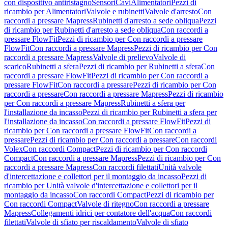
con dispositivo antiristagno
Sensori
Cavi
Alimentatori
Pezzi di
ricambio per Alimentatori
Valvole e rubinetti
Valvole d'arresto
Con
raccordi a pressare Mapress
Rubinetti d'arresto a sede obliqua
Pezzi
di ricambio per Rubinetti d'arresto a sede obliqua
Con raccordi a
pressare FlowFit
Pezzi di ricambio per Con raccordi a pressare
FlowFit
Con raccordi a pressare Mapress
Pezzi di ricambio per Con
raccordi a pressare Mapress
Valvole di prelievo
Valvole di
scarico
Rubinetti a sfera
Pezzi di ricambio per Rubinetti a sfera
Con
raccordi a pressare FlowFit
Pezzi di ricambio per Con raccordi a
pressare FlowFit
Con raccordi a pressare
Pezzi di ricambio per Con
raccordi a pressare
Con raccordi a pressare Mapress
Pezzi di ricambio
per Con raccordi a pressare Mapress
Rubinetti a sfera per
l'installazione da incasso
Pezzi di ricambio per Rubinetti a sfera per
l'installazione da incasso
Con raccordi a pressare FlowFit
Pezzi di
ricambio per Con raccordi a pressare FlowFit
Con raccordi a
pressare
Pezzi di ricambio per Con raccordi a pressare
Con raccordi
Volex
Con raccordi Compact
Pezzi di ricambio per Con raccordi
Compact
Con raccordi a pressare Mapress
Pezzi di ricambio per Con
raccordi a pressare Mapress
Con raccordi filettati
Unità valvole
d'intercettazione e collettori per il montaggio da incasso
Pezzi di
ricambio per Unità valvole d'intercettazione e collettori per il
montaggio da incasso
Con raccordi Compact
Pezzi di ricambio per
Con raccordi Compact
Valvole di ritegno
Con raccordi a pressare
Mapress
Collegamenti idrici per contatore dell'acqua
Con raccordi
filettati
Valvole di sfiato per riscaldamento
Valvole di sfiato