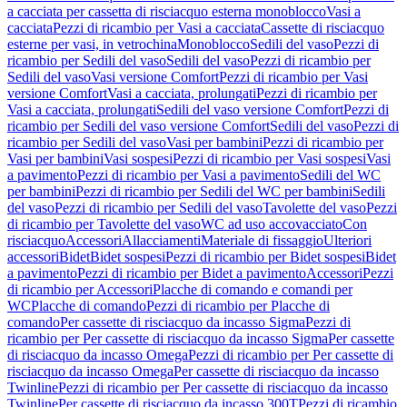
a cacciata per cassetta di risciacquo esterna monoblocco
Vasi a
cacciata
Pezzi di ricambio per Vasi a cacciata
Cassette di risciacquo
esterne per vasi, in vetrochina
Monoblocco
Sedili del vaso
Pezzi di
ricambio per Sedili del vaso
Sedili del vaso
Pezzi di ricambio per
Sedili del vaso
Vasi versione Comfort
Pezzi di ricambio per Vasi
versione Comfort
Vasi a cacciata, prolungati
Pezzi di ricambio per
Vasi a cacciata, prolungati
Sedili del vaso versione Comfort
Pezzi di
ricambio per Sedili del vaso versione Comfort
Sedili del vaso
Pezzi di
ricambio per Sedili del vaso
Vasi per bambini
Pezzi di ricambio per
Vasi per bambini
Vasi sospesi
Pezzi di ricambio per Vasi sospesi
Vasi
a pavimento
Pezzi di ricambio per Vasi a pavimento
Sedili del WC
per bambini
Pezzi di ricambio per Sedili del WC per bambini
Sedili
del vaso
Pezzi di ricambio per Sedili del vaso
Tavolette del vaso
Pezzi
di ricambio per Tavolette del vaso
WC ad uso accovacciato
Con
risciacquo
Accessori
Allacciamenti
Materiale di fissaggio
Ulteriori
accessori
Bidet
Bidet sospesi
Pezzi di ricambio per Bidet sospesi
Bidet
a pavimento
Pezzi di ricambio per Bidet a pavimento
Accessori
Pezzi
di ricambio per Accessori
Placche di comando e comandi per
WC
Placche di comando
Pezzi di ricambio per Placche di
comando
Per cassette di risciacquo da incasso Sigma
Pezzi di
ricambio per Per cassette di risciacquo da incasso Sigma
Per cassette
di risciacquo da incasso Omega
Pezzi di ricambio per Per cassette di
risciacquo da incasso Omega
Per cassette di risciacquo da incasso
Twinline
Pezzi di ricambio per Per cassette di risciacquo da incasso
Twinline
Per cassette di risciacquo da incasso 300T
Pezzi di ricambio