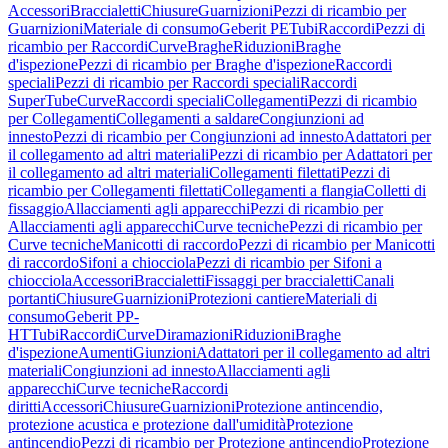
Accessori
Braccialetti
Chiusure
Guarnizioni
Pezzi di ricambio per
Guarnizioni
Materiale di consumo
Geberit PE
Tubi
Raccordi
Pezzi di
ricambio per Raccordi
Curve
Braghe
Riduzioni
Braghe
d'ispezione
Pezzi di ricambio per Braghe d'ispezione
Raccordi
speciali
Pezzi di ricambio per Raccordi speciali
Raccordi
SuperTube
Curve
Raccordi speciali
Collegamenti
Pezzi di ricambio
per Collegamenti
Collegamenti a saldare
Congiunzioni ad
innesto
Pezzi di ricambio per Congiunzioni ad innesto
Adattatori per
il collegamento ad altri materiali
Pezzi di ricambio per Adattatori per
il collegamento ad altri materiali
Collegamenti filettati
Pezzi di
ricambio per Collegamenti filettati
Collegamenti a flangia
Colletti di
fissaggio
Allacciamenti agli apparecchi
Pezzi di ricambio per
Allacciamenti agli apparecchi
Curve tecniche
Pezzi di ricambio per
Curve tecniche
Manicotti di raccordo
Pezzi di ricambio per Manicotti
di raccordo
Sifoni a chiocciola
Pezzi di ricambio per Sifoni a
chiocciola
Accessori
Braccialetti
Fissaggi per braccialetti
Canali
portanti
Chiusure
Guarnizioni
Protezioni cantiere
Materiali di
consumo
Geberit PP-
HT
Tubi
Raccordi
Curve
Diramazioni
Riduzioni
Braghe
d'ispezione
Aumenti
Giunzioni
Adattatori per il collegamento ad altri
materiali
Congiunzioni ad innesto
Allacciamenti agli
apparecchi
Curve tecniche
Raccordi
diritti
Accessori
Chiusure
Guarnizioni
Protezione antincendio,
protezione acustica e protezione dall'umidità
Protezione
antincendio
Pezzi di ricambio per Protezione antincendio
Protezione