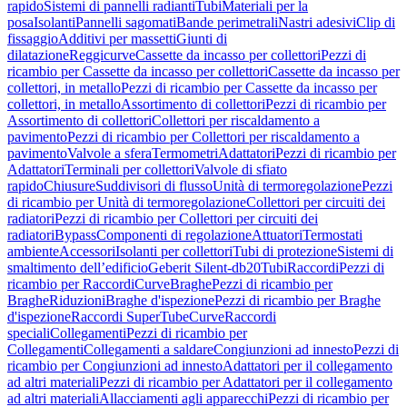
rapido
Sistemi di pannelli radianti
Tubi
Materiali per la
posa
Isolanti
Pannelli sagomati
Bande perimetrali
Nastri adesivi
Clip di
fissaggio
Additivi per massetti
Giunti di
dilatazione
Reggicurve
Cassette da incasso per collettori
Pezzi di
ricambio per Cassette da incasso per collettori
Cassette da incasso per
collettori, in metallo
Pezzi di ricambio per Cassette da incasso per
collettori, in metallo
Assortimento di collettori
Pezzi di ricambio per
Assortimento di collettori
Collettori per riscaldamento a
pavimento
Pezzi di ricambio per Collettori per riscaldamento a
pavimento
Valvole a sfera
Termometri
Adattatori
Pezzi di ricambio per
Adattatori
Terminali per collettori
Valvole di sfiato
rapido
Chiusure
Suddivisori di flusso
Unità di termoregolazione
Pezzi
di ricambio per Unità di termoregolazione
Collettori per circuiti dei
radiatori
Pezzi di ricambio per Collettori per circuiti dei
radiatori
Bypass
Componenti di regolazione
Attuatori
Termostati
ambiente
Accessori
Isolanti per collettori
Tubi di protezione
Sistemi di
smaltimento dell’edificio
Geberit Silent-db20
Tubi
Raccordi
Pezzi di
ricambio per Raccordi
Curve
Braghe
Pezzi di ricambio per
Braghe
Riduzioni
Braghe d'ispezione
Pezzi di ricambio per Braghe
d'ispezione
Raccordi SuperTube
Curve
Raccordi
speciali
Collegamenti
Pezzi di ricambio per
Collegamenti
Collegamenti a saldare
Congiunzioni ad innesto
Pezzi di
ricambio per Congiunzioni ad innesto
Adattatori per il collegamento
ad altri materiali
Pezzi di ricambio per Adattatori per il collegamento
ad altri materiali
Allacciamenti agli apparecchi
Pezzi di ricambio per