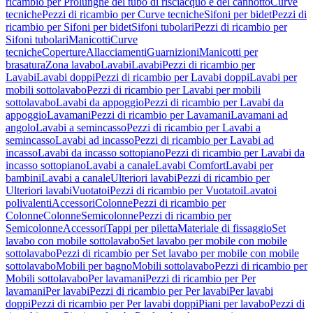
ricambio per Prolunghe del tubo di risciacquo e del cannotto
Curve
tecniche
Pezzi di ricambio per Curve tecniche
Sifoni per bidet
Pezzi di
ricambio per Sifoni per bidet
Sifoni tubolari
Pezzi di ricambio per
Sifoni tubolari
Manicotti
Curve
tecniche
Coperture
Allacciamenti
Guarnizioni
Manicotti per
brasatura
Zona lavabo
Lavabi
Lavabi
Pezzi di ricambio per
Lavabi
Lavabi doppi
Pezzi di ricambio per Lavabi doppi
Lavabi per
mobili sottolavabo
Pezzi di ricambio per Lavabi per mobili
sottolavabo
Lavabi da appoggio
Pezzi di ricambio per Lavabi da
appoggio
Lavamani
Pezzi di ricambio per Lavamani
Lavamani ad
angolo
Lavabi a semincasso
Pezzi di ricambio per Lavabi a
semincasso
Lavabi ad incasso
Pezzi di ricambio per Lavabi ad
incasso
Lavabi da incasso sottopiano
Pezzi di ricambio per Lavabi da
incasso sottopiano
Lavabi a canale
Lavabi Comfort
Lavabi per
bambini
Lavabi a canale
Ulteriori lavabi
Pezzi di ricambio per
Ulteriori lavabi
Vuotatoi
Pezzi di ricambio per Vuotatoi
Lavatoi
polivalenti
Accessori
Colonne
Pezzi di ricambio per
Colonne
Colonne
Semicolonne
Pezzi di ricambio per
Semicolonne
Accessori
Tappi per piletta
Materiale di fissaggio
Set
lavabo con mobile sottolavabo
Set lavabo per mobile con mobile
sottolavabo
Pezzi di ricambio per Set lavabo per mobile con mobile
sottolavabo
Mobili per bagno
Mobili sottolavabo
Pezzi di ricambio per
Mobili sottolavabo
Per lavamani
Pezzi di ricambio per Per
lavamani
Per lavabi
Pezzi di ricambio per Per lavabi
Per lavabi
doppi
Pezzi di ricambio per Per lavabi doppi
Piani per lavabo
Pezzi di