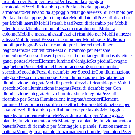
ricambio per Piani per lavabo
Per lavabo da appoggio
arrotondato
Pezzi di ricambio per Per lavabo da appoggio
arrotondato
Per lavabo da appoggio rettangolare
Pezzi di ricambio per
Per lavabo da appoggio rettangolare
Mobili laterali
Pezzi di ricambio
per Mobili laterali
Mobili laterali bassi
Pezzi di ricambio per Mobili
laterali bassi
Mobili a colonna
Pezzi di ricambio per Mobili a
colonna
Mobili a mezza altezza
Pezzi di ricambio per Mobili a mezza
altezza
Mobili pensili
Pezzi di ricambio per Mobili pensili
Ulteriori
mobili per bagno
Pezzi di ricambio per Ulteriori mobili per
bagno
Mensole contenitore
Pezzi di ricambio per Mensole
contenitore
Accessori
Inserti per cassetti e portaoggetti
Portasalviette e
ganci portasalviette
Elementi luminosi
Maniglie
Set piedini
Lavagne
magnetiche
Prese elettriche
Ulteriori accessori
Specchi e mobili
specchio
Specchio
Pezzi di ricambio per Specchio
Con illuminazione
integrata
Pezzi di ricambio per Con illuminazione integrata
Senza
illuminazione integrata
Mobili specchio
Pezzi di ricambio per Mobili
specchio
Con illuminazione integrata
Pezzi di ricambio per Con
illuminazione integrata
Senza illuminazione integrata
Pezzi di
ricambio per Senza illuminazione integrata
Accessori
Elementi
luminosi
Ulteriori accessori
Prese elettriche
Rubinetti
Rubinetterie per
lavabo
Pezzi di ricambio per Rubinetterie per lavabo
Montaggio a
pianale, funzionamento a rete
Pezzi di ricambio per Montaggio a
pianale, funzionamento a rete
Montaggio a pianale, funzionamento a
batteria
Pezzi di ricambio per Montaggio a pianale, funzionamento a
batteria
Montaggio a pianale, funzionamento tramite generatore
Pezzi