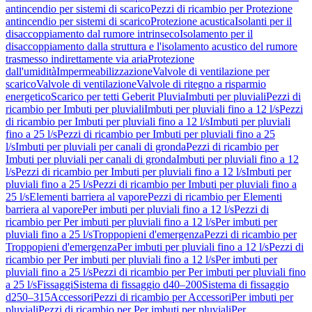
antincendio per sistemi di scarico
Pezzi di ricambio per Protezione
antincendio per sistemi di scarico
Protezione acustica
Isolanti per il
disaccoppiamento dal rumore intrinseco
Isolamento per il
disaccoppiamento dalla struttura e l'isolamento acustico del rumore
trasmesso indirettamente via aria
Protezione
dall'umidità
Impermeabilizzazione
Valvole di ventilazione per
scarico
Valvole di ventilazione
Valvole di ritegno a risparmio
energetico
Scarico per tetti Geberit Pluvia
Imbuti per pluviali
Pezzi di
ricambio per Imbuti per pluviali
Imbuti per pluviali fino a 12 l/s
Pezzi
di ricambio per Imbuti per pluviali fino a 12 l/s
Imbuti per pluviali
fino a 25 l/s
Pezzi di ricambio per Imbuti per pluviali fino a 25
l/s
Imbuti per pluviali per canali di gronda
Pezzi di ricambio per
Imbuti per pluviali per canali di gronda
Imbuti per pluviali fino a 12
l/s
Pezzi di ricambio per Imbuti per pluviali fino a 12 l/s
Imbuti per
pluviali fino a 25 l/s
Pezzi di ricambio per Imbuti per pluviali fino a
25 l/s
Elementi barriera al vapore
Pezzi di ricambio per Elementi
barriera al vapore
Per imbuti per pluviali fino a 12 l/s
Pezzi di
ricambio per Per imbuti per pluviali fino a 12 l/s
Per imbuti per
pluviali fino a 25 l/s
Troppopieni d'emergenza
Pezzi di ricambio per
Troppopieni d'emergenza
Per imbuti per pluviali fino a 12 l/s
Pezzi di
ricambio per Per imbuti per pluviali fino a 12 l/s
Per imbuti per
pluviali fino a 25 l/s
Pezzi di ricambio per Per imbuti per pluviali fino
a 25 l/s
Fissaggi
Sistema di fissaggio d40–200
Sistema di fissaggio
d250–315
Accessori
Pezzi di ricambio per Accessori
Per imbuti per
pluviali
Pezzi di ricambio per Per imbuti per pluviali
Per