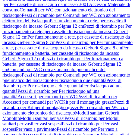
per Per cassette di risciacquo da incasso 300T
Accessori
Materiale di
consumo
Comandi per WC con azionamento elettronico del
risciacquo
Pezzi di ricambio per Comandi per WC con azionamento
elettronico del risciacquo
Per funzionamento a rete, per cassette di
risciacquo da incasso Geberit Sigma 12 cm
Pezzi di ricambio per Per
funzionamento a rete, per cassette di risciacquo da incasso Geberit
Sigma 12 cm
Per funzionamento a rete, per cassette di risciacquo da
incasso Geberit Sigma 8 cm
Pezzi di ricambio per Per funzionamento
a rete, per cassette di risciacquo da incasso Geberit Sigma 8 cm
Per
funzionamento a batteria, per cassette di risciacquo da incasso
Geberit Sigma 12 cm
Pezzi di ricambio per Per funzionamento a
batteria, per cassette di risciacquo da incasso Geberit Sigma 12
cm
Comandi per WC con azionamento pneumatico del
risciacquo
Pezzi di ricambio per Comandi per WC con azionamento
pneumatico del risciacquo
Per risciacquo a due quantità
Pezzi di
ricambio per Per risciacquo a due quantità
Per risciacquo ad una
quantità
Pezzi di ricambio per Per risciacquo ad una
quantità
Accessori per comandi per WC
Pezzi di ricambio per
Accessori per comandi per WC
Kit per il montaggio grezzo
Pezzi di
ricambio per Kit per il montaggio grezzo
Per comandi per WC con
azionamento elettronico del risciacquo
Moduli sanitari Geberit
Monolith
Moduli sanitari per vasi
Pezzi di ricambio per Moduli
sanitari per vasi
Per vasi sospesi
Pezzi di ricambio per Per vasi
sospesi
Per vaso a pavimento
Pezzi di ricambio per Per vaso a
pavimento
Accessori
Pezzi di ricambio per Accessori
Moduli sanitari