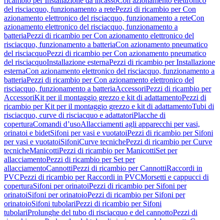
ricambio per Installazione da incasso
Con azionamento elettronico
del risciacquo, funzionamento a rete
Pezzi di ricambio per Con
azionamento elettronico del risciacquo, funzionamento a rete
Con
azionamento elettronico del risciacquo, funzionamento a
batteria
Pezzi di ricambio per Con azionamento elettronico del
risciacquo, funzionamento a batteria
Con azionamento pneumatico
del risciacquo
Pezzi di ricambio per Con azionamento pneumatico
del risciacquo
Installazione esterna
Pezzi di ricambio per Installazione
esterna
Con azionamento elettronico del risciacquo, funzionamento a
batteria
Pezzi di ricambio per Con azionamento elettronico del
risciacquo, funzionamento a batteria
Accessori
Pezzi di ricambio per
Accessori
Kit per il montaggio grezzo e kit di adattamento
Pezzi di
ricambio per Kit per il montaggio grezzo e kit di adattamento
Tubi di
risciacquo, curve di risciacquo e adattatori
Placche di
copertura
Comandi d’uso
Allacciamenti agli apparecchi per vasi,
orinatoi e bidet
Sifoni per vasi e vuotatoi
Pezzi di ricambio per Sifoni
per vasi e vuotatoi
Sifoni
Curve tecniche
Pezzi di ricambio per Curve
tecniche
Manicotti
Pezzi di ricambio per Manicotti
Set per
allacciamento
Pezzi di ricambio per Set per
allacciamento
Cannotti
Pezzi di ricambio per Cannotti
Raccordi in
PVC
Pezzi di ricambio per Raccordi in PVC
Morsetti e cappucci di
copertura
Sifoni per orinatoi
Pezzi di ricambio per Sifoni per
orinatoi
Sifoni per orinatoio
Pezzi di ricambio per Sifoni per
orinatoio
Sifoni tubolari
Pezzi di ricambio per Sifoni
tubolari
Prolunghe del tubo di risciacquo e del cannotto
Pezzi di