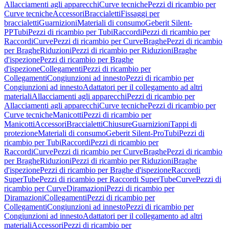
Allacciamenti agli apparecchi
Curve tecniche
Pezzi di ricambio per
Curve tecniche
Accessori
Braccialetti
Fissaggi per
braccialetti
Guarnizioni
Materiali di consumo
Geberit Silent-
PP
Tubi
Pezzi di ricambio per Tubi
Raccordi
Pezzi di ricambio per
Raccordi
Curve
Pezzi di ricambio per Curve
Braghe
Pezzi di ricambio
per Braghe
Riduzioni
Pezzi di ricambio per Riduzioni
Braghe
d'ispezione
Pezzi di ricambio per Braghe
d'ispezione
Collegamenti
Pezzi di ricambio per
Collegamenti
Congiunzioni ad innesto
Pezzi di ricambio per
Congiunzioni ad innesto
Adattatori per il collegamento ad altri
materiali
Allacciamenti agli apparecchi
Pezzi di ricambio per
Allacciamenti agli apparecchi
Curve tecniche
Pezzi di ricambio per
Curve tecniche
Manicotti
Pezzi di ricambio per
Manicotti
Accessori
Braccialetti
Chiusure
Guarnizioni
Tappi di
protezione
Materiali di consumo
Geberit Silent-Pro
Tubi
Pezzi di
ricambio per Tubi
Raccordi
Pezzi di ricambio per
Raccordi
Curve
Pezzi di ricambio per Curve
Braghe
Pezzi di ricambio
per Braghe
Riduzioni
Pezzi di ricambio per Riduzioni
Braghe
d'ispezione
Pezzi di ricambio per Braghe d'ispezione
Raccordi
SuperTube
Pezzi di ricambio per Raccordi SuperTube
Curve
Pezzi di
ricambio per Curve
Diramazioni
Pezzi di ricambio per
Diramazioni
Collegamenti
Pezzi di ricambio per
Collegamenti
Congiunzioni ad innesto
Pezzi di ricambio per
Congiunzioni ad innesto
Adattatori per il collegamento ad altri
materiali
Accessori
Pezzi di ricambio per