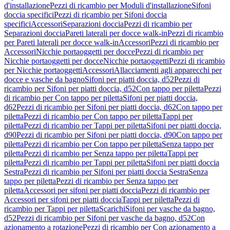
d'installazione
Pezzi di ricambio per Moduli d'installazione
Sifoni
doccia specifici
Pezzi di ricambio per Sifoni doccia
specifici
Accessori
Separazioni doccia
Pezzi di ricambio per
Separazioni doccia
Pareti laterali per docce walk-in
Pezzi di ricambio
per Pareti laterali per docce walk-in
Accessori
Pezzi di ricambio per
Accessori
Nicchie portaoggetti per docce
Pezzi di ricambio per
Nicchie portaoggetti per docce
Nicchie portaoggetti
Pezzi di ricambio
per Nicchie portaoggetti
Accessori
Allacciamenti agli apparecchi per
docce e vasche da bagno
Sifoni per piatti doccia, d52
Pezzi di
ricambio per Sifoni per piatti doccia, d52
Con tappo per piletta
Pezzi
di ricambio per Con tappo per piletta
Sifoni per piatti doccia,
d62
Pezzi di ricambio per Sifoni per piatti doccia, d62
Con tappo per
piletta
Pezzi di ricambio per Con tappo per piletta
Tappi per
piletta
Pezzi di ricambio per Tappi per piletta
Sifoni per piatti doccia,
d90
Pezzi di ricambio per Sifoni per piatti doccia, d90
Con tappo per
piletta
Pezzi di ricambio per Con tappo per piletta
Senza tappo per
piletta
Pezzi di ricambio per Senza tappo per piletta
Tappi per
piletta
Pezzi di ricambio per Tappi per piletta
Sifoni per piatti doccia
Sestra
Pezzi di ricambio per Sifoni per piatti doccia Sestra
Senza
tappo per piletta
Pezzi di ricambio per Senza tappo per
piletta
Accessori per sifoni per piatti doccia
Pezzi di ricambio per
Accessori per sifoni per piatti doccia
Tappi per piletta
Pezzi di
ricambio per Tappi per piletta
Scarichi
Sifoni per vasche da bagno,
d52
Pezzi di ricambio per Sifoni per vasche da bagno, d52
Con
azionamento a rotazione
Pezzi di ricambio per Con azionamento a