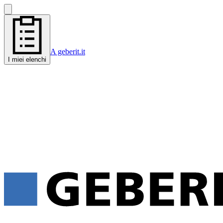
A geberit.it
I miei elenchi