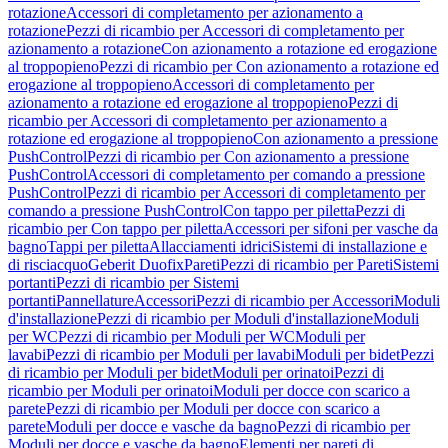
rotazione
Accessori di completamento per azionamento a
rotazione
Pezzi di ricambio per Accessori di completamento per
azionamento a rotazione
Con azionamento a rotazione ed erogazione
al troppopieno
Pezzi di ricambio per Con azionamento a rotazione ed
erogazione al troppopieno
Accessori di completamento per
azionamento a rotazione ed erogazione al troppopieno
Pezzi di
ricambio per Accessori di completamento per azionamento a
rotazione ed erogazione al troppopieno
Con azionamento a pressione
PushControl
Pezzi di ricambio per Con azionamento a pressione
PushControl
Accessori di completamento per comando a pressione
PushControl
Pezzi di ricambio per Accessori di completamento per
comando a pressione PushControl
Con tappo per piletta
Pezzi di
ricambio per Con tappo per piletta
Accessori per sifoni per vasche da
bagno
Tappi per piletta
Allacciamenti idrici
Sistemi di installazione e
di risciacquo
Geberit Duofix
Pareti
Pezzi di ricambio per Pareti
Sistemi
portanti
Pezzi di ricambio per Sistemi
portanti
Pannellature
Accessori
Pezzi di ricambio per Accessori
Moduli
d'installazione
Pezzi di ricambio per Moduli d'installazione
Moduli
per WC
Pezzi di ricambio per Moduli per WC
Moduli per
lavabi
Pezzi di ricambio per Moduli per lavabi
Moduli per bidet
Pezzi
di ricambio per Moduli per bidet
Moduli per orinatoi
Pezzi di
ricambio per Moduli per orinatoi
Moduli per docce con scarico a
parete
Pezzi di ricambio per Moduli per docce con scarico a
parete
Moduli per docce e vasche da bagno
Pezzi di ricambio per
Moduli per docce e vasche da bagno
Elementi per pareti di