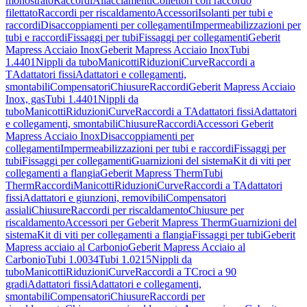
monostrato
Raccordi
Allacciamenti
Collettori con raccordo
filettato
Raccordi per riscaldamento
Accessori
Isolanti per tubi e
raccordi
Disaccoppiamenti per collegamenti
Impermeabilizzazioni per
tubi e raccordi
Fissaggi per tubi
Fissaggi per collegamenti
Geberit
Mapress Acciaio Inox
Geberit Mapress Acciaio Inox
Tubi
1.4401
Nippli da tubo
Manicotti
Riduzioni
Curve
Raccordi a
T
Adattatori fissi
Adattatori e collegamenti,
smontabili
Compensatori
Chiusure
Raccordi
Geberit Mapress Acciaio
Inox, gas
Tubi 1.4401
Nippli da
tubo
Manicotti
Riduzioni
Curve
Raccordi a T
Adattatori fissi
Adattatori
e collegamenti, smontabili
Chiusure
Raccordi
Accessori Geberit
Mapress Acciaio Inox
Disaccoppiamenti per
collegamenti
Impermeabilizzazioni per tubi e raccordi
Fissaggi per
tubi
Fissaggi per collegamenti
Guarnizioni del sistema
Kit di viti per
collegamenti a flangia
Geberit Mapress Therm
Tubi
Therm
Raccordi
Manicotti
Riduzioni
Curve
Raccordi a T
Adattatori
fissi
Adattatori e giunzioni, removibili
Compensatori
assiali
Chiusure
Raccordi per riscaldamento
Chiusure per
riscaldamento
Accessori per Geberit Mapress Therm
Guarnizioni del
sistema
Kit di viti per collegamenti a flangia
Fissaggi per tubi
Geberit
Mapress acciaio al Carbonio
Geberit Mapress Acciaio al
Carbonio
Tubi 1.0034
Tubi 1.0215
Nippli da
tubo
Manicotti
Riduzioni
Curve
Raccordi a T
Croci a 90
gradi
Adattatori fissi
Adattatori e collegamenti,
smontabili
Compensatori
Chiusure
Raccordi per