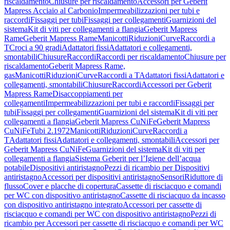
riscaldamento
Chiusure per riscaldamento
Accessori per Geberit
Mapress Acciaio al Carbonio
Impermeabilizzazioni per tubi e
raccordi
Fissaggi per tubi
Fissaggi per collegamenti
Guarnizioni del
sistema
Kit di viti per collegamenti a flangia
Geberit Mapress
Rame
Geberit Mapress Rame
Manicotti
Riduzioni
Curve
Raccordi a
T
Croci a 90 gradi
Adattatori fissi
Adattatori e collegamenti,
smontabili
Chiusure
Raccordi
Raccordi per riscaldamento
Chiusure per
riscaldamento
Geberit Mapress Rame,
gas
Manicotti
Riduzioni
Curve
Raccordi a T
Adattatori fissi
Adattatori e
collegamenti, smontabili
Chiusure
Raccordi
Accessori per Geberit
Mapress Rame
Disaccoppiamenti per
collegamenti
Impermeabilizzazioni per tubi e raccordi
Fissaggi per
tubi
Fissaggi per collegamenti
Guarnizioni del sistema
Kit di viti per
collegamenti a flangia
Geberit Mapress CuNiFe
Geberit Mapress
CuNiFe
Tubi 2.1972
Manicotti
Riduzioni
Curve
Raccordi a
T
Adattatori fissi
Adattatori e collegamenti, smontabili
Accessori per
Geberit Mapress CuNiFe
Guarnizioni del sistema
Kit di viti per
collegamenti a flangia
Sistema Geberit per l’Igiene dell’acqua
potabile
Dispositivi antiristagno
Pezzi di ricambio per Dispositivi
antiristagno
Accessori per dispositivi antiristagno
Sensori
Riduttore di
flusso
Cover e placche di copertura
Cassette di risciacquo e comandi
per WC con dispositivo antiristagno
Cassette di risciacquo da incasso
con dispositivo antiristagno integrato
Accessori per cassette di
risciacquo e comandi per WC con dispositivo antiristagno
Pezzi di
ricambio per Accessori per cassette di risciacquo e comandi per WC