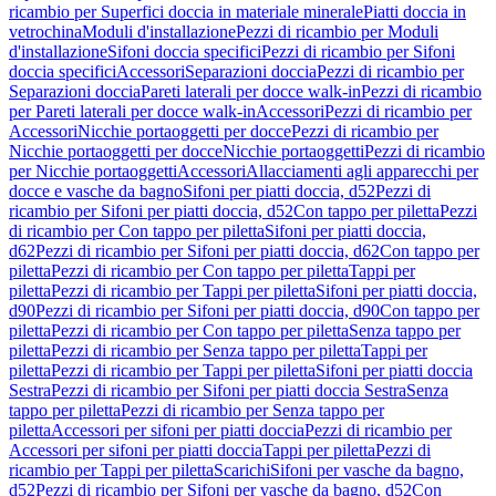
ricambio per Superfici doccia in materiale minerale
Piatti doccia in
vetrochina
Moduli d'installazione
Pezzi di ricambio per Moduli
d'installazione
Sifoni doccia specifici
Pezzi di ricambio per Sifoni
doccia specifici
Accessori
Separazioni doccia
Pezzi di ricambio per
Separazioni doccia
Pareti laterali per docce walk-in
Pezzi di ricambio
per Pareti laterali per docce walk-in
Accessori
Pezzi di ricambio per
Accessori
Nicchie portaoggetti per docce
Pezzi di ricambio per
Nicchie portaoggetti per docce
Nicchie portaoggetti
Pezzi di ricambio
per Nicchie portaoggetti
Accessori
Allacciamenti agli apparecchi per
docce e vasche da bagno
Sifoni per piatti doccia, d52
Pezzi di
ricambio per Sifoni per piatti doccia, d52
Con tappo per piletta
Pezzi
di ricambio per Con tappo per piletta
Sifoni per piatti doccia,
d62
Pezzi di ricambio per Sifoni per piatti doccia, d62
Con tappo per
piletta
Pezzi di ricambio per Con tappo per piletta
Tappi per
piletta
Pezzi di ricambio per Tappi per piletta
Sifoni per piatti doccia,
d90
Pezzi di ricambio per Sifoni per piatti doccia, d90
Con tappo per
piletta
Pezzi di ricambio per Con tappo per piletta
Senza tappo per
piletta
Pezzi di ricambio per Senza tappo per piletta
Tappi per
piletta
Pezzi di ricambio per Tappi per piletta
Sifoni per piatti doccia
Sestra
Pezzi di ricambio per Sifoni per piatti doccia Sestra
Senza
tappo per piletta
Pezzi di ricambio per Senza tappo per
piletta
Accessori per sifoni per piatti doccia
Pezzi di ricambio per
Accessori per sifoni per piatti doccia
Tappi per piletta
Pezzi di
ricambio per Tappi per piletta
Scarichi
Sifoni per vasche da bagno,
d52
Pezzi di ricambio per Sifoni per vasche da bagno, d52
Con