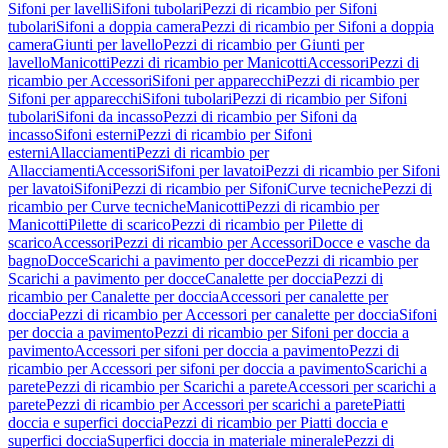
Sifoni per lavelli
Sifoni tubolari
Pezzi di ricambio per Sifoni
tubolari
Sifoni a doppia camera
Pezzi di ricambio per Sifoni a doppia
camera
Giunti per lavello
Pezzi di ricambio per Giunti per
lavello
Manicotti
Pezzi di ricambio per Manicotti
Accessori
Pezzi di
ricambio per Accessori
Sifoni per apparecchi
Pezzi di ricambio per
Sifoni per apparecchi
Sifoni tubolari
Pezzi di ricambio per Sifoni
tubolari
Sifoni da incasso
Pezzi di ricambio per Sifoni da
incasso
Sifoni esterni
Pezzi di ricambio per Sifoni
esterni
Allacciamenti
Pezzi di ricambio per
Allacciamenti
Accessori
Sifoni per lavatoi
Pezzi di ricambio per Sifoni
per lavatoi
Sifoni
Pezzi di ricambio per Sifoni
Curve tecniche
Pezzi di
ricambio per Curve tecniche
Manicotti
Pezzi di ricambio per
Manicotti
Pilette di scarico
Pezzi di ricambio per Pilette di
scarico
Accessori
Pezzi di ricambio per Accessori
Docce e vasche da
bagno
Docce
Scarichi a pavimento per docce
Pezzi di ricambio per
Scarichi a pavimento per docce
Canalette per doccia
Pezzi di
ricambio per Canalette per doccia
Accessori per canalette per
doccia
Pezzi di ricambio per Accessori per canalette per doccia
Sifoni
per doccia a pavimento
Pezzi di ricambio per Sifoni per doccia a
pavimento
Accessori per sifoni per doccia a pavimento
Pezzi di
ricambio per Accessori per sifoni per doccia a pavimento
Scarichi a
parete
Pezzi di ricambio per Scarichi a parete
Accessori per scarichi a
parete
Pezzi di ricambio per Accessori per scarichi a parete
Piatti
doccia e superfici doccia
Pezzi di ricambio per Piatti doccia e
superfici doccia
Superfici doccia in materiale minerale
Pezzi di