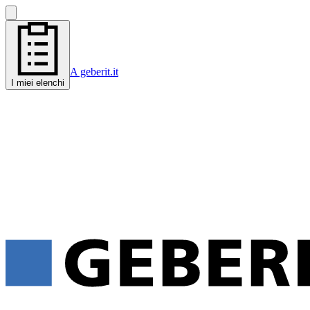
A geberit.it
I miei elenchi