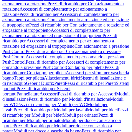
azionamento a rotazione
Pezzi di ricambio per Con azionamento a
rotazione
Accessori di completamento per azionamento a
rotazione
Pezzi di ricambio per Accessori di completamento per
azionamento a rotazione
Con azionamento a rotazione ed erogazione
al troppopieno
Pezzi di ricambio per Con azionamento a rotazione ed
erogazione al troppopieno
Accessori di completamento per
azionamento a rotazione ed erogazione al troppopieno
Pezzi di
ricambio per Accessori di completamento per azionamento a
rotazione ed erogazione al troppopieno
Con azionamento a pressione
PushControl
Pezzi di ricambio per Con azionamento a pressione
PushControl
Accessori di completamento per comando a pressione
PushControl
Pezzi di ricambio per Accessori di completamento per
comando a pressione PushControl
Con tappo per piletta
Pezzi di
ricambio per Con tappo per piletta
Accessori per sifoni per vasche da
bagno
Tappi per piletta
Allacciamenti idrici
Sistemi di installazione e
di risciacquo
Geberit Duofix
Pareti
Pezzi di ricambio per Pareti
Sistemi
portanti
Pezzi di ricambio per Sistemi
portanti
Pannellature
Accessori
Pezzi di ricambio per Accessori
Moduli
d'installazione
Pezzi di ricambio per Moduli d'installazione
Moduli
per WC
Pezzi di ricambio per Moduli per WC
Moduli per
lavabi
Pezzi di ricambio per Moduli per lavabi
Moduli per bidet
Pezzi
di ricambio per Moduli per bidet
Moduli per orinatoi
Pezzi di
ricambio per Moduli per orinatoi
Moduli per docce con scarico a
parete
Pezzi di ricambio per Moduli per docce con scarico a
parete
Moduli per docce e vasche da bagno
Pezzi di ricambio per