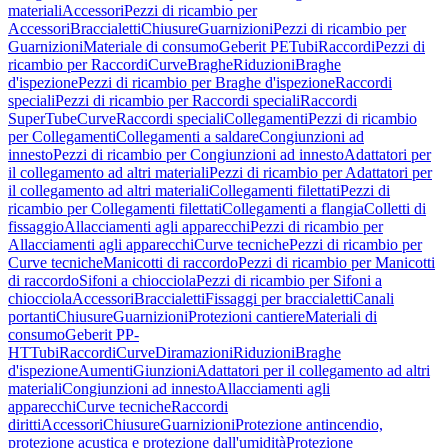
materiali
Accessori
Pezzi di ricambio per
Accessori
Braccialetti
Chiusure
Guarnizioni
Pezzi di ricambio per
Guarnizioni
Materiale di consumo
Geberit PE
Tubi
Raccordi
Pezzi di
ricambio per Raccordi
Curve
Braghe
Riduzioni
Braghe
d'ispezione
Pezzi di ricambio per Braghe d'ispezione
Raccordi
speciali
Pezzi di ricambio per Raccordi speciali
Raccordi
SuperTube
Curve
Raccordi speciali
Collegamenti
Pezzi di ricambio
per Collegamenti
Collegamenti a saldare
Congiunzioni ad
innesto
Pezzi di ricambio per Congiunzioni ad innesto
Adattatori per
il collegamento ad altri materiali
Pezzi di ricambio per Adattatori per
il collegamento ad altri materiali
Collegamenti filettati
Pezzi di
ricambio per Collegamenti filettati
Collegamenti a flangia
Colletti di
fissaggio
Allacciamenti agli apparecchi
Pezzi di ricambio per
Allacciamenti agli apparecchi
Curve tecniche
Pezzi di ricambio per
Curve tecniche
Manicotti di raccordo
Pezzi di ricambio per Manicotti
di raccordo
Sifoni a chiocciola
Pezzi di ricambio per Sifoni a
chiocciola
Accessori
Braccialetti
Fissaggi per braccialetti
Canali
portanti
Chiusure
Guarnizioni
Protezioni cantiere
Materiali di
consumo
Geberit PP-
HT
Tubi
Raccordi
Curve
Diramazioni
Riduzioni
Braghe
d'ispezione
Aumenti
Giunzioni
Adattatori per il collegamento ad altri
materiali
Congiunzioni ad innesto
Allacciamenti agli
apparecchi
Curve tecniche
Raccordi
diritti
Accessori
Chiusure
Guarnizioni
Protezione antincendio,
protezione acustica e protezione dall'umidità
Protezione