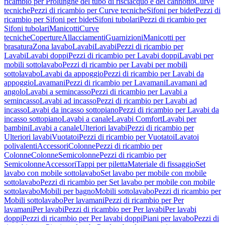
ricambio per Prolunghe del tubo di risciacquo e del cannotto
Curve
tecniche
Pezzi di ricambio per Curve tecniche
Sifoni per bidet
Pezzi di
ricambio per Sifoni per bidet
Sifoni tubolari
Pezzi di ricambio per
Sifoni tubolari
Manicotti
Curve
tecniche
Coperture
Allacciamenti
Guarnizioni
Manicotti per
brasatura
Zona lavabo
Lavabi
Lavabi
Pezzi di ricambio per
Lavabi
Lavabi doppi
Pezzi di ricambio per Lavabi doppi
Lavabi per
mobili sottolavabo
Pezzi di ricambio per Lavabi per mobili
sottolavabo
Lavabi da appoggio
Pezzi di ricambio per Lavabi da
appoggio
Lavamani
Pezzi di ricambio per Lavamani
Lavamani ad
angolo
Lavabi a semincasso
Pezzi di ricambio per Lavabi a
semincasso
Lavabi ad incasso
Pezzi di ricambio per Lavabi ad
incasso
Lavabi da incasso sottopiano
Pezzi di ricambio per Lavabi da
incasso sottopiano
Lavabi a canale
Lavabi Comfort
Lavabi per
bambini
Lavabi a canale
Ulteriori lavabi
Pezzi di ricambio per
Ulteriori lavabi
Vuotatoi
Pezzi di ricambio per Vuotatoi
Lavatoi
polivalenti
Accessori
Colonne
Pezzi di ricambio per
Colonne
Colonne
Semicolonne
Pezzi di ricambio per
Semicolonne
Accessori
Tappi per piletta
Materiale di fissaggio
Set
lavabo con mobile sottolavabo
Set lavabo per mobile con mobile
sottolavabo
Pezzi di ricambio per Set lavabo per mobile con mobile
sottolavabo
Mobili per bagno
Mobili sottolavabo
Pezzi di ricambio per
Mobili sottolavabo
Per lavamani
Pezzi di ricambio per Per
lavamani
Per lavabi
Pezzi di ricambio per Per lavabi
Per lavabi
doppi
Pezzi di ricambio per Per lavabi doppi
Piani per lavabo
Pezzi di