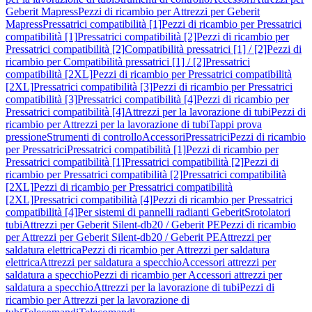
Geberit Mapress
Pezzi di ricambio per Attrezzi per Geberit
Mapress
Pressatrici compatibilità [1]
Pezzi di ricambio per Pressatrici
compatibilità [1]
Pressatrici compatibilità [2]
Pezzi di ricambio per
Pressatrici compatibilità [2]
Compatibilità pressatrici [1] / [2]
Pezzi di
ricambio per Compatibilità pressatrici [1] / [2]
Pressatrici
compatibilità [2XL]
Pezzi di ricambio per Pressatrici compatibilità
[2XL]
Pressatrici compatibilità [3]
Pezzi di ricambio per Pressatrici
compatibilità [3]
Pressatrici compatibilità [4]
Pezzi di ricambio per
Pressatrici compatibilità [4]
Attrezzi per la lavorazione di tubi
Pezzi di
ricambio per Attrezzi per la lavorazione di tubi
Tappi prova
pressione
Strumenti di controllo
Accessori
Pressatrici
Pezzi di ricambio
per Pressatrici
Pressatrici compatibilità [1]
Pezzi di ricambio per
Pressatrici compatibilità [1]
Pressatrici compatibilità [2]
Pezzi di
ricambio per Pressatrici compatibilità [2]
Pressatrici compatibilità
[2XL]
Pezzi di ricambio per Pressatrici compatibilità
[2XL]
Pressatrici compatibilità [4]
Pezzi di ricambio per Pressatrici
compatibilità [4]
Per sistemi di pannelli radianti Geberit
Srotolatori
tubi
Attrezzi per Geberit Silent-db20 / Geberit PE
Pezzi di ricambio
per Attrezzi per Geberit Silent-db20 / Geberit PE
Attrezzi per
saldatura elettrica
Pezzi di ricambio per Attrezzi per saldatura
elettrica
Attrezzi per saldatura a specchio
Accessori attrezzi per
saldatura a specchio
Pezzi di ricambio per Accessori attrezzi per
saldatura a specchio
Attrezzi per la lavorazione di tubi
Pezzi di
ricambio per Attrezzi per la lavorazione di