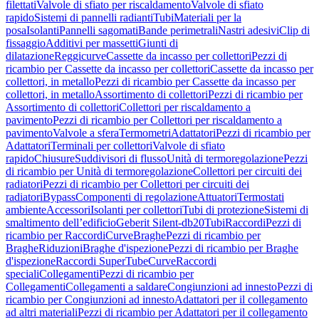
filettati
Valvole di sfiato per riscaldamento
Valvole di sfiato
rapido
Sistemi di pannelli radianti
Tubi
Materiali per la
posa
Isolanti
Pannelli sagomati
Bande perimetrali
Nastri adesivi
Clip di
fissaggio
Additivi per massetti
Giunti di
dilatazione
Reggicurve
Cassette da incasso per collettori
Pezzi di
ricambio per Cassette da incasso per collettori
Cassette da incasso per
collettori, in metallo
Pezzi di ricambio per Cassette da incasso per
collettori, in metallo
Assortimento di collettori
Pezzi di ricambio per
Assortimento di collettori
Collettori per riscaldamento a
pavimento
Pezzi di ricambio per Collettori per riscaldamento a
pavimento
Valvole a sfera
Termometri
Adattatori
Pezzi di ricambio per
Adattatori
Terminali per collettori
Valvole di sfiato
rapido
Chiusure
Suddivisori di flusso
Unità di termoregolazione
Pezzi
di ricambio per Unità di termoregolazione
Collettori per circuiti dei
radiatori
Pezzi di ricambio per Collettori per circuiti dei
radiatori
Bypass
Componenti di regolazione
Attuatori
Termostati
ambiente
Accessori
Isolanti per collettori
Tubi di protezione
Sistemi di
smaltimento dell’edificio
Geberit Silent-db20
Tubi
Raccordi
Pezzi di
ricambio per Raccordi
Curve
Braghe
Pezzi di ricambio per
Braghe
Riduzioni
Braghe d'ispezione
Pezzi di ricambio per Braghe
d'ispezione
Raccordi SuperTube
Curve
Raccordi
speciali
Collegamenti
Pezzi di ricambio per
Collegamenti
Collegamenti a saldare
Congiunzioni ad innesto
Pezzi di
ricambio per Congiunzioni ad innesto
Adattatori per il collegamento
ad altri materiali
Pezzi di ricambio per Adattatori per il collegamento