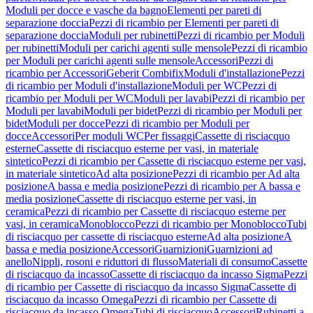
Moduli per docce e vasche da bagno
Elementi per pareti di
separazione doccia
Pezzi di ricambio per Elementi per pareti di
separazione doccia
Moduli per rubinetti
Pezzi di ricambio per Moduli
per rubinetti
Moduli per carichi agenti sulle mensole
Pezzi di ricambio
per Moduli per carichi agenti sulle mensole
Accessori
Pezzi di
ricambio per Accessori
Geberit Combifix
Moduli d'installazione
Pezzi
di ricambio per Moduli d'installazione
Moduli per WC
Pezzi di
ricambio per Moduli per WC
Moduli per lavabi
Pezzi di ricambio per
Moduli per lavabi
Moduli per bidet
Pezzi di ricambio per Moduli per
bidet
Moduli per docce
Pezzi di ricambio per Moduli per
docce
Accessori
Per moduli WC
Per fissaggi
Cassette di risciacquo
esterne
Cassette di risciacquo esterne per vasi, in materiale
sintetico
Pezzi di ricambio per Cassette di risciacquo esterne per vasi,
in materiale sintetico
Ad alta posizione
Pezzi di ricambio per Ad alta
posizione
A bassa e media posizione
Pezzi di ricambio per A bassa e
media posizione
Cassette di risciacquo esterne per vasi, in
ceramica
Pezzi di ricambio per Cassette di risciacquo esterne per
vasi, in ceramica
Monoblocco
Pezzi di ricambio per Monoblocco
Tubi
di risciacquo per cassette di risciacquo esterne
Ad alta posizione
A
bassa e media posizione
Accessori
Guarnizioni
Guarnizioni ad
anello
Nippli, rosoni e riduttori di flusso
Materiali di consumo
Cassette
di risciacquo da incasso
Cassette di risciacquo da incasso Sigma
Pezzi
di ricambio per Cassette di risciacquo da incasso Sigma
Cassette di
risciacquo da incasso Omega
Pezzi di ricambio per Cassette di
risciacquo da incasso Omega
Tubi di risciacquo
Accessori
Rubinetti a