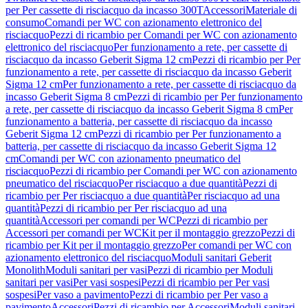
per Per cassette di risciacquo da incasso 300T
Accessori
Materiale di
consumo
Comandi per WC con azionamento elettronico del
risciacquo
Pezzi di ricambio per Comandi per WC con azionamento
elettronico del risciacquo
Per funzionamento a rete, per cassette di
risciacquo da incasso Geberit Sigma 12 cm
Pezzi di ricambio per Per
funzionamento a rete, per cassette di risciacquo da incasso Geberit
Sigma 12 cm
Per funzionamento a rete, per cassette di risciacquo da
incasso Geberit Sigma 8 cm
Pezzi di ricambio per Per funzionamento
a rete, per cassette di risciacquo da incasso Geberit Sigma 8 cm
Per
funzionamento a batteria, per cassette di risciacquo da incasso
Geberit Sigma 12 cm
Pezzi di ricambio per Per funzionamento a
batteria, per cassette di risciacquo da incasso Geberit Sigma 12
cm
Comandi per WC con azionamento pneumatico del
risciacquo
Pezzi di ricambio per Comandi per WC con azionamento
pneumatico del risciacquo
Per risciacquo a due quantità
Pezzi di
ricambio per Per risciacquo a due quantità
Per risciacquo ad una
quantità
Pezzi di ricambio per Per risciacquo ad una
quantità
Accessori per comandi per WC
Pezzi di ricambio per
Accessori per comandi per WC
Kit per il montaggio grezzo
Pezzi di
ricambio per Kit per il montaggio grezzo
Per comandi per WC con
azionamento elettronico del risciacquo
Moduli sanitari Geberit
Monolith
Moduli sanitari per vasi
Pezzi di ricambio per Moduli
sanitari per vasi
Per vasi sospesi
Pezzi di ricambio per Per vasi
sospesi
Per vaso a pavimento
Pezzi di ricambio per Per vaso a
pavimento
Accessori
Pezzi di ricambio per Accessori
Moduli sanitari