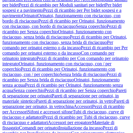
per bidet
Pezzi di ricambio per Moduli sanitari per bidet
Per bidet
sospesi e a pavimento
Pezzi di ricambio per Per bidet sospesi e a
pavimento
Orinatoi
Orinatoi, funzionamento con risciacquo, con
bordo di risciacquo
Pezzi di ricambio per Orinatoi, funzionamento
con risciacquo, con bordo di risciacquo
Senza coperchio
Pezzi di
ricambio per Senza coperchio
Orinatoi, funzionamento con
risciacquo, senza brida di risciacquo
Pezzi di ricambio per Orinatoi,
funzionamento con risciacquo, senza brida di risciacquo
Per
comando per orinatoi esterno o da incasso
Pezzi di ricambio per Per
comando per orinatoi esterno o da incasso
Con comando per
orinatoio integrato
Pezzi di ricambio per Con comando per orinatoio
integrato
Orinatoi, funzionamento con risciacquo, con / per
coperchio
Pezzi di ricambio per Orinatoi, funzionamento con
risciacquo, con / per coperchio
Senza brida di risciacquo
Pezzi di
ricambio per Senza brida di risciacquo
Orinatoi, funzionamento
senza acqua
Pezzi di ricambio per Orinatoi, funzionamento senza
acqua
Senza coperchio
Pezzi di ricambio per Senza coperchio
Pareti
di separazione per orinatoi
Pareti di separazione per orinatoi, in
materiale sintetico
Pareti di separazione per orinatoi, in vetro
Pareti di
separazione per orinatoi, in vetrochina
Accessori
Pezzi di ricambio
per Accessori
Sifoni e accessori sifone
Tubi di risciacquo, curve di
risciacquo e adattatori
Pezzi di ricambio per Tubi di risciacquo, curve
di risciacquo e adattatori
Accessori per erogatore
Materiale di
fissaggio
Comandi per orinatoi
Installazione da incasso
Pezzi di