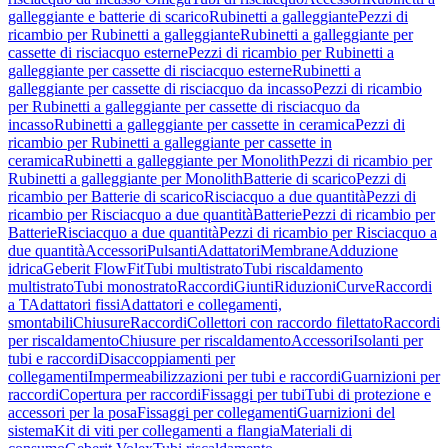
galleggiante e batterie di scarico
Rubinetti a galleggiante
Pezzi di
ricambio per Rubinetti a galleggiante
Rubinetti a galleggiante per
cassette di risciacquo esterne
Pezzi di ricambio per Rubinetti a
galleggiante per cassette di risciacquo esterne
Rubinetti a
galleggiante per cassette di risciacquo da incasso
Pezzi di ricambio
per Rubinetti a galleggiante per cassette di risciacquo da
incasso
Rubinetti a galleggiante per cassette in ceramica
Pezzi di
ricambio per Rubinetti a galleggiante per cassette in
ceramica
Rubinetti a galleggiante per Monolith
Pezzi di ricambio per
Rubinetti a galleggiante per Monolith
Batterie di scarico
Pezzi di
ricambio per Batterie di scarico
Risciacquo a due quantità
Pezzi di
ricambio per Risciacquo a due quantità
Batterie
Pezzi di ricambio per
Batterie
Risciacquo a due quantità
Pezzi di ricambio per Risciacquo a
due quantità
Accessori
Pulsanti
Adattatori
Membrane
Adduzione
idrica
Geberit FlowFit
Tubi multistrato
Tubi riscaldamento
multistrato
Tubi monostrato
Raccordi
Giunti
Riduzioni
Curve
Raccordi
a T
Adattatori fissi
Adattatori e collegamenti,
smontabili
Chiusure
Raccordi
Collettori con raccordo filettato
Raccordi
per riscaldamento
Chiusure per riscaldamento
Accessori
Isolanti per
tubi e raccordi
Disaccoppiamenti per
collegamenti
Impermeabilizzazioni per tubi e raccordi
Guarnizioni per
raccordi
Copertura per raccordi
Fissaggi per tubi
Tubi di protezione e
accessori per la posa
Fissaggi per collegamenti
Guarnizioni del
sistema
Kit di viti per collegamenti a flangia
Materiali di