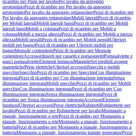
ricambio per Piani per lavabo
Per lavabo da appoggio
arrotondato
Pezzi di ricambio per Per lavabo da appoggio
arrotondato
Per lavabo da appoggio rettangolare
Pezzi di ricambio per
Per lavabo da appoggio rettangolare
Mobili laterali
Pezzi di ricambio
per Mobili laterali
Mobili laterali bassi
Pezzi di ricambio per Mobili
laterali bassi
Mobili a colonna
Pezzi di ricambio per Mobili a
colonna
Mobili a mezza altezza
Pezzi di ricambio per Mobili a mezza
altezza
Mobili pensili
Pezzi di ricambio per Mobili pensili
Ulteriori
mobili per bagno
Pezzi di ricambio per Ulteriori mobili per
bagno
Mensole contenitore
Pezzi di ricambio per Mensole
contenitore
Accessori
Inserti per cassetti e portaoggetti
Portasalviette e
ganci portasalviette
Elementi luminosi
Maniglie
Set piedini
Lavagne
magnetiche
Prese elettriche
Ulteriori accessori
Specchi e mobili
specchio
Specchio
Pezzi di ricambio per Specchio
Con illuminazione
integrata
Pezzi di ricambio per Con illuminazione integrata
Senza
illuminazione integrata
Mobili specchio
Pezzi di ricambio per Mobili
specchio
Con illuminazione integrata
Pezzi di ricambio per Con
illuminazione integrata
Senza illuminazione integrata
Pezzi di
ricambio per Senza illuminazione integrata
Accessori
Elementi
luminosi
Ulteriori accessori
Prese elettriche
Rubinetti
Rubinetterie per
lavabo
Pezzi di ricambio per Rubinetterie per lavabo
Montaggio a
pianale, funzionamento a rete
Pezzi di ricambio per Montaggio a
pianale, funzionamento a rete
Montaggio a pianale, funzionamento a
batteria
Pezzi di ricambio per Montaggio a pianale, funzionamento a
batteria
Montaggio a pianale, funzionamento tramite generatore
Pezzi