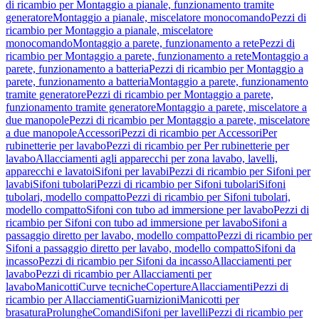
di ricambio per Montaggio a pianale, funzionamento tramite
generatore
Montaggio a pianale, miscelatore monocomando
Pezzi di
ricambio per Montaggio a pianale, miscelatore
monocomando
Montaggio a parete, funzionamento a rete
Pezzi di
ricambio per Montaggio a parete, funzionamento a rete
Montaggio a
parete, funzionamento a batteria
Pezzi di ricambio per Montaggio a
parete, funzionamento a batteria
Montaggio a parete, funzionamento
tramite generatore
Pezzi di ricambio per Montaggio a parete,
funzionamento tramite generatore
Montaggio a parete, miscelatore a
due manopole
Pezzi di ricambio per Montaggio a parete, miscelatore
a due manopole
Accessori
Pezzi di ricambio per Accessori
Per
rubinetterie per lavabo
Pezzi di ricambio per Per rubinetterie per
lavabo
Allacciamenti agli apparecchi per zona lavabo, lavelli,
apparecchi e lavatoi
Sifoni per lavabi
Pezzi di ricambio per Sifoni per
lavabi
Sifoni tubolari
Pezzi di ricambio per Sifoni tubolari
Sifoni
tubolari, modello compatto
Pezzi di ricambio per Sifoni tubolari,
modello compatto
Sifoni con tubo ad immersione per lavabo
Pezzi di
ricambio per Sifoni con tubo ad immersione per lavabo
Sifoni a
passaggio diretto per lavabo, modello compatto
Pezzi di ricambio per
Sifoni a passaggio diretto per lavabo, modello compatto
Sifoni da
incasso
Pezzi di ricambio per Sifoni da incasso
Allacciamenti per
lavabo
Pezzi di ricambio per Allacciamenti per
lavabo
Manicotti
Curve tecniche
Coperture
Allacciamenti
Pezzi di
ricambio per Allacciamenti
Guarnizioni
Manicotti per
brasatura
Prolunghe
Comandi
Sifoni per lavelli
Pezzi di ricambio per