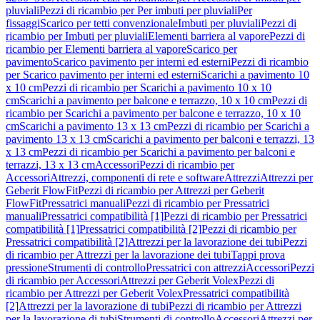
pluviali
Pezzi di ricambio per Per imbuti per pluviali
Per
fissaggi
Scarico per tetti convenzionale
Imbuti per pluviali
Pezzi di
ricambio per Imbuti per pluviali
Elementi barriera al vapore
Pezzi di
ricambio per Elementi barriera al vapore
Scarico per
pavimento
Scarico pavimento per interni ed esterni
Pezzi di ricambio
per Scarico pavimento per interni ed esterni
Scarichi a pavimento 10
x 10 cm
Pezzi di ricambio per Scarichi a pavimento 10 x 10
cm
Scarichi a pavimento per balcone e terrazzo, 10 x 10 cm
Pezzi di
ricambio per Scarichi a pavimento per balcone e terrazzo, 10 x 10
cm
Scarichi a pavimento 13 x 13 cm
Pezzi di ricambio per Scarichi a
pavimento 13 x 13 cm
Scarichi a pavimento per balconi e terrazzi, 13
x 13 cm
Pezzi di ricambio per Scarichi a pavimento per balconi e
terrazzi, 13 x 13 cm
Accessori
Pezzi di ricambio per
Accessori
Attrezzi, componenti di rete e software
Attrezzi
Attrezzi per
Geberit FlowFit
Pezzi di ricambio per Attrezzi per Geberit
FlowFit
Pressatrici manuali
Pezzi di ricambio per Pressatrici
manuali
Pressatrici compatibilità [1]
Pezzi di ricambio per Pressatrici
compatibilità [1]
Pressatrici compatibilità [2]
Pezzi di ricambio per
Pressatrici compatibilità [2]
Attrezzi per la lavorazione dei tubi
Pezzi
di ricambio per Attrezzi per la lavorazione dei tubi
Tappi prova
pressione
Strumenti di controllo
Pressatrici con attrezzi
Accessori
Pezzi
di ricambio per Accessori
Attrezzi per Geberit Volex
Pezzi di
ricambio per Attrezzi per Geberit Volex
Pressatrici compatibilità
[2]
Attrezzi per la lavorazione di tubi
Pezzi di ricambio per Attrezzi
per la lavorazione di tubi
Strumenti di controllo
Accessori
Attrezzi per