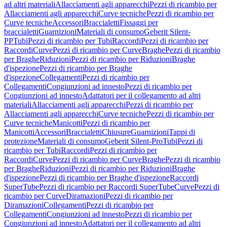
ad altri materiali
Allacciamenti agli apparecchi
Pezzi di ricambio per
Allacciamenti agli apparecchi
Curve tecniche
Pezzi di ricambio per
Curve tecniche
Accessori
Braccialetti
Fissaggi per
braccialetti
Guarnizioni
Materiali di consumo
Geberit Silent-
PP
Tubi
Pezzi di ricambio per Tubi
Raccordi
Pezzi di ricambio per
Raccordi
Curve
Pezzi di ricambio per Curve
Braghe
Pezzi di ricambio
per Braghe
Riduzioni
Pezzi di ricambio per Riduzioni
Braghe
d'ispezione
Pezzi di ricambio per Braghe
d'ispezione
Collegamenti
Pezzi di ricambio per
Collegamenti
Congiunzioni ad innesto
Pezzi di ricambio per
Congiunzioni ad innesto
Adattatori per il collegamento ad altri
materiali
Allacciamenti agli apparecchi
Pezzi di ricambio per
Allacciamenti agli apparecchi
Curve tecniche
Pezzi di ricambio per
Curve tecniche
Manicotti
Pezzi di ricambio per
Manicotti
Accessori
Braccialetti
Chiusure
Guarnizioni
Tappi di
protezione
Materiali di consumo
Geberit Silent-Pro
Tubi
Pezzi di
ricambio per Tubi
Raccordi
Pezzi di ricambio per
Raccordi
Curve
Pezzi di ricambio per Curve
Braghe
Pezzi di ricambio
per Braghe
Riduzioni
Pezzi di ricambio per Riduzioni
Braghe
d'ispezione
Pezzi di ricambio per Braghe d'ispezione
Raccordi
SuperTube
Pezzi di ricambio per Raccordi SuperTube
Curve
Pezzi di
ricambio per Curve
Diramazioni
Pezzi di ricambio per
Diramazioni
Collegamenti
Pezzi di ricambio per
Collegamenti
Congiunzioni ad innesto
Pezzi di ricambio per
Congiunzioni ad innesto
Adattatori per il collegamento ad altri