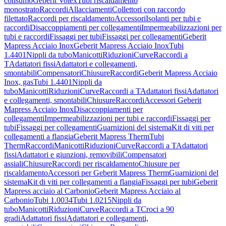
consumo
Geberit Volex
Tubi riscaldamento
monostrato
Raccordi
Allacciamenti
Collettori con raccordo
filettato
Raccordi per riscaldamento
Accessori
Isolanti per tubi e
raccordi
Disaccoppiamenti per collegamenti
Impermeabilizzazioni per
tubi e raccordi
Fissaggi per tubi
Fissaggi per collegamenti
Geberit
Mapress Acciaio Inox
Geberit Mapress Acciaio Inox
Tubi
1.4401
Nippli da tubo
Manicotti
Riduzioni
Curve
Raccordi a
T
Adattatori fissi
Adattatori e collegamenti,
smontabili
Compensatori
Chiusure
Raccordi
Geberit Mapress Acciaio
Inox, gas
Tubi 1.4401
Nippli da
tubo
Manicotti
Riduzioni
Curve
Raccordi a T
Adattatori fissi
Adattatori
e collegamenti, smontabili
Chiusure
Raccordi
Accessori Geberit
Mapress Acciaio Inox
Disaccoppiamenti per
collegamenti
Impermeabilizzazioni per tubi e raccordi
Fissaggi per
tubi
Fissaggi per collegamenti
Guarnizioni del sistema
Kit di viti per
collegamenti a flangia
Geberit Mapress Therm
Tubi
Therm
Raccordi
Manicotti
Riduzioni
Curve
Raccordi a T
Adattatori
fissi
Adattatori e giunzioni, removibili
Compensatori
assiali
Chiusure
Raccordi per riscaldamento
Chiusure per
riscaldamento
Accessori per Geberit Mapress Therm
Guarnizioni del
sistema
Kit di viti per collegamenti a flangia
Fissaggi per tubi
Geberit
Mapress acciaio al Carbonio
Geberit Mapress Acciaio al
Carbonio
Tubi 1.0034
Tubi 1.0215
Nippli da
tubo
Manicotti
Riduzioni
Curve
Raccordi a T
Croci a 90
gradi
Adattatori fissi
Adattatori e collegamenti,