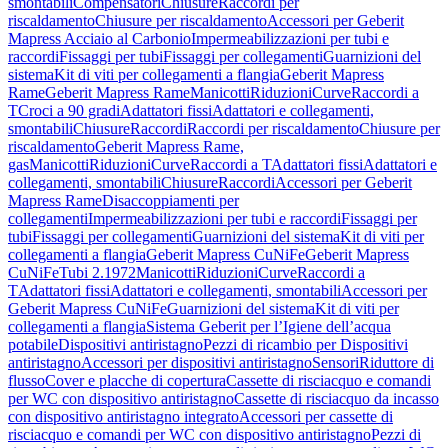
smontabili
Compensatori
Chiusure
Raccordi per
riscaldamento
Chiusure per riscaldamento
Accessori per Geberit
Mapress Acciaio al Carbonio
Impermeabilizzazioni per tubi e
raccordi
Fissaggi per tubi
Fissaggi per collegamenti
Guarnizioni del
sistema
Kit di viti per collegamenti a flangia
Geberit Mapress
Rame
Geberit Mapress Rame
Manicotti
Riduzioni
Curve
Raccordi a
T
Croci a 90 gradi
Adattatori fissi
Adattatori e collegamenti,
smontabili
Chiusure
Raccordi
Raccordi per riscaldamento
Chiusure per
riscaldamento
Geberit Mapress Rame,
gas
Manicotti
Riduzioni
Curve
Raccordi a T
Adattatori fissi
Adattatori e
collegamenti, smontabili
Chiusure
Raccordi
Accessori per Geberit
Mapress Rame
Disaccoppiamenti per
collegamenti
Impermeabilizzazioni per tubi e raccordi
Fissaggi per
tubi
Fissaggi per collegamenti
Guarnizioni del sistema
Kit di viti per
collegamenti a flangia
Geberit Mapress CuNiFe
Geberit Mapress
CuNiFe
Tubi 2.1972
Manicotti
Riduzioni
Curve
Raccordi a
T
Adattatori fissi
Adattatori e collegamenti, smontabili
Accessori per
Geberit Mapress CuNiFe
Guarnizioni del sistema
Kit di viti per
collegamenti a flangia
Sistema Geberit per l’Igiene dell’acqua
potabile
Dispositivi antiristagno
Pezzi di ricambio per Dispositivi
antiristagno
Accessori per dispositivi antiristagno
Sensori
Riduttore di
flusso
Cover e placche di copertura
Cassette di risciacquo e comandi
per WC con dispositivo antiristagno
Cassette di risciacquo da incasso
con dispositivo antiristagno integrato
Accessori per cassette di
risciacquo e comandi per WC con dispositivo antiristagno
Pezzi di