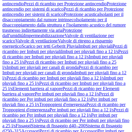
antincendio
Pezzi di ricambio per Protezione antincendio
Protezione
antincendio per sistemi di scarico
Pezzi di ricambio per Protezione
antincendio per sistemi di scarico
Protezione acustica
Isolanti per il
disaccoppiamento dal rumore intrinseco
Isolamento per il
disaccoppiamento dalla struttura e l'isolamento acustico del rumore
trasmesso indirettamente via aria
Protezione
dall'umidità
Impermeabilizzazione
Valvole di ventilazione per
scarico
Valvole di ventilazione
Valvole di ritegno a risparmio
energetico
Scarico per tetti Geberit Pluvia
Imbuti per pluviali
Pezzi di
ricambio per Imbuti per pluviali
Imbuti per pluviali fino a 12 l/s
Pezzi
di ricambio per Imbuti per pluviali fino a 12 l/s
Imbuti per pluviali
fino a 25 l/s
Pezzi di ricambio per Imbuti per pluviali fino a 25
l/s
Imbuti per pluviali per canali di gronda
Pezzi di ricambio per
Imbuti per pluviali per canali di gronda
Imbuti per pluviali fino a 12
l/s
Pezzi di ricambio per Imbuti per pluviali fino a 12 l/s
Imbuti per
pluviali fino a 25 l/s
Pezzi di ricambio per Imbuti per pluviali fino a
25 l/s
Elementi barriera al vapore
Pezzi di ricambio per Elementi
barriera al vapore
Per imbuti per pluviali fino a 12 l/s
Pezzi di
ricambio per Per imbuti per pluviali fino a 12 l/s
Per imbuti per
pluviali fino a 25 l/s
Troppopieni d'emergenza
Pezzi di ricambio per
Troppopieni d'emergenza
Per imbuti per pluviali fino a 12 l/s
Pezzi di
ricambio per Per imbuti per pluviali fino a 12 l/s
Per imbuti per
pluviali fino a 25 l/s
Pezzi di ricambio per Per imbuti per pluviali fino
a 25 l/s
Fissaggi
Sistema di fissaggio d40–200
Sistema di fissaggio
d250–315
Accessori
Pezzi di ricambio per Accessori
Per imbuti per