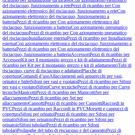
ricambio per Installazione da incasso
Con azionamento elettronico
del risciacquo, funzionamento a rete
Pezzi di ricambio per Con
azionamento elettronico del risciacquo, funzionamento a rete
Con
azionamento elettronico del risciacquo, funzionamento a
batteria
Pezzi di ricambio per Con azionamento elettronico del
risciacquo, funzionamento a batteria
Con azionamento pneumatico
del risciacquo
Pezzi di ricambio per Con azionamento pneumatico
del risciacquo
Installazione esterna
Pezzi di ricambio per Installazione
esterna
Con azionamento elettronico del risciacquo, funzionamento a
batteria
Pezzi di ricambio per Con azionamento elettronico del
risciacquo, funzionamento a batteria
Accessori
Pezzi di ricambio per
Accessori
Kit per il montaggio grezzo e kit di adattamento
Pezzi di
ricambio per Kit per il montaggio grezzo e kit di adattamento
Tubi di
risciacquo, curve di risciacquo e adattatori
Placche di
copertura
Comandi d’uso
Allacciamenti agli apparecchi per vasi,
orinatoi e bidet
Sifoni per vasi e vuotatoi
Pezzi di ricambio per Sifoni
per vasi e vuotatoi
Sifoni
Curve tecniche
Pezzi di ricambio per Curve
tecniche
Manicotti
Pezzi di ricambio per Manicotti
Set per
allacciamento
Pezzi di ricambio per Set per
allacciamento
Cannotti
Pezzi di ricambio per Cannotti
Raccordi in
PVC
Pezzi di ricambio per Raccordi in PVC
Morsetti e cappucci di
copertura
Sifoni per orinatoi
Pezzi di ricambio per Sifoni per
orinatoi
Sifoni per orinatoio
Pezzi di ricambio per Sifoni per
orinatoio
Sifoni tubolari
Pezzi di ricambio per Sifoni
tubolari
Prolunghe del tubo di risciacquo e del cannotto
Pezzi di