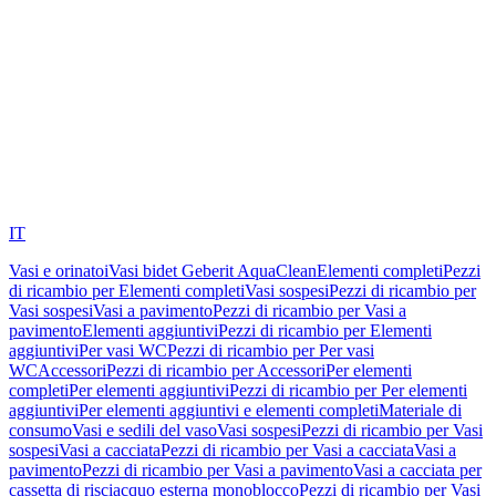
IT
Vasi e orinatoi
Vasi bidet Geberit AquaClean
Elementi completi
Pezzi
di ricambio per Elementi completi
Vasi sospesi
Pezzi di ricambio per
Vasi sospesi
Vasi a pavimento
Pezzi di ricambio per Vasi a
pavimento
Elementi aggiuntivi
Pezzi di ricambio per Elementi
aggiuntivi
Per vasi WC
Pezzi di ricambio per Per vasi
WC
Accessori
Pezzi di ricambio per Accessori
Per elementi
completi
Per elementi aggiuntivi
Pezzi di ricambio per Per elementi
aggiuntivi
Per elementi aggiuntivi e elementi completi
Materiale di
consumo
Vasi e sedili del vaso
Vasi sospesi
Pezzi di ricambio per Vasi
sospesi
Vasi a cacciata
Pezzi di ricambio per Vasi a cacciata
Vasi a
pavimento
Pezzi di ricambio per Vasi a pavimento
Vasi a cacciata per
cassetta di risciacquo esterna monoblocco
Pezzi di ricambio per Vasi