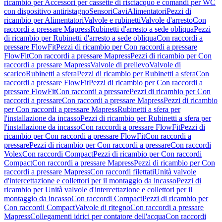
ricambio per Accessori per cassette di risciacquo e comandi per WC
con dispositivo antiristagno
Sensori
Cavi
Alimentatori
Pezzi di
ricambio per Alimentatori
Valvole e rubinetti
Valvole d'arresto
Con
raccordi a pressare Mapress
Rubinetti d'arresto a sede obliqua
Pezzi
di ricambio per Rubinetti d'arresto a sede obliqua
Con raccordi a
pressare FlowFit
Pezzi di ricambio per Con raccordi a pressare
FlowFit
Con raccordi a pressare Mapress
Pezzi di ricambio per Con
raccordi a pressare Mapress
Valvole di prelievo
Valvole di
scarico
Rubinetti a sfera
Pezzi di ricambio per Rubinetti a sfera
Con
raccordi a pressare FlowFit
Pezzi di ricambio per Con raccordi a
pressare FlowFit
Con raccordi a pressare
Pezzi di ricambio per Con
raccordi a pressare
Con raccordi a pressare Mapress
Pezzi di ricambio
per Con raccordi a pressare Mapress
Rubinetti a sfera per
l'installazione da incasso
Pezzi di ricambio per Rubinetti a sfera per
l'installazione da incasso
Con raccordi a pressare FlowFit
Pezzi di
ricambio per Con raccordi a pressare FlowFit
Con raccordi a
pressare
Pezzi di ricambio per Con raccordi a pressare
Con raccordi
Volex
Con raccordi Compact
Pezzi di ricambio per Con raccordi
Compact
Con raccordi a pressare Mapress
Pezzi di ricambio per Con
raccordi a pressare Mapress
Con raccordi filettati
Unità valvole
d'intercettazione e collettori per il montaggio da incasso
Pezzi di
ricambio per Unità valvole d'intercettazione e collettori per il
montaggio da incasso
Con raccordi Compact
Pezzi di ricambio per
Con raccordi Compact
Valvole di ritegno
Con raccordi a pressare
Mapress
Collegamenti idrici per contatore dell'acqua
Con raccordi