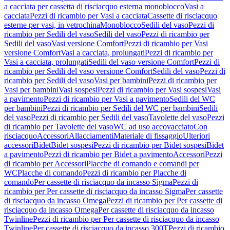
a cacciata per cassetta di risciacquo esterna monoblocco
Vasi a
cacciata
Pezzi di ricambio per Vasi a cacciata
Cassette di risciacquo
esterne per vasi, in vetrochina
Monoblocco
Sedili del vaso
Pezzi di
ricambio per Sedili del vaso
Sedili del vaso
Pezzi di ricambio per
Sedili del vaso
Vasi versione Comfort
Pezzi di ricambio per Vasi
versione Comfort
Vasi a cacciata, prolungati
Pezzi di ricambio per
Vasi a cacciata, prolungati
Sedili del vaso versione Comfort
Pezzi di
ricambio per Sedili del vaso versione Comfort
Sedili del vaso
Pezzi di
ricambio per Sedili del vaso
Vasi per bambini
Pezzi di ricambio per
Vasi per bambini
Vasi sospesi
Pezzi di ricambio per Vasi sospesi
Vasi
a pavimento
Pezzi di ricambio per Vasi a pavimento
Sedili del WC
per bambini
Pezzi di ricambio per Sedili del WC per bambini
Sedili
del vaso
Pezzi di ricambio per Sedili del vaso
Tavolette del vaso
Pezzi
di ricambio per Tavolette del vaso
WC ad uso accovacciato
Con
risciacquo
Accessori
Allacciamenti
Materiale di fissaggio
Ulteriori
accessori
Bidet
Bidet sospesi
Pezzi di ricambio per Bidet sospesi
Bidet
a pavimento
Pezzi di ricambio per Bidet a pavimento
Accessori
Pezzi
di ricambio per Accessori
Placche di comando e comandi per
WC
Placche di comando
Pezzi di ricambio per Placche di
comando
Per cassette di risciacquo da incasso Sigma
Pezzi di
ricambio per Per cassette di risciacquo da incasso Sigma
Per cassette
di risciacquo da incasso Omega
Pezzi di ricambio per Per cassette di
risciacquo da incasso Omega
Per cassette di risciacquo da incasso
Twinline
Pezzi di ricambio per Per cassette di risciacquo da incasso
Twinline
Per cassette di risciacquo da incasso 300T
Pezzi di ricambio