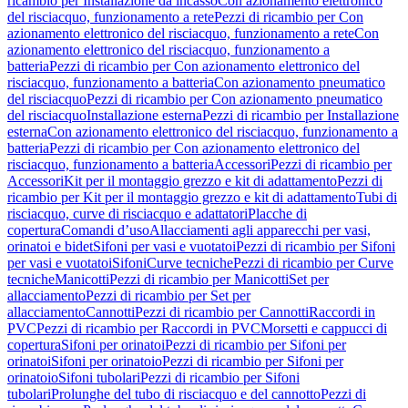
ricambio per Installazione da incasso
Con azionamento elettronico
del risciacquo, funzionamento a rete
Pezzi di ricambio per Con
azionamento elettronico del risciacquo, funzionamento a rete
Con
azionamento elettronico del risciacquo, funzionamento a
batteria
Pezzi di ricambio per Con azionamento elettronico del
risciacquo, funzionamento a batteria
Con azionamento pneumatico
del risciacquo
Pezzi di ricambio per Con azionamento pneumatico
del risciacquo
Installazione esterna
Pezzi di ricambio per Installazione
esterna
Con azionamento elettronico del risciacquo, funzionamento a
batteria
Pezzi di ricambio per Con azionamento elettronico del
risciacquo, funzionamento a batteria
Accessori
Pezzi di ricambio per
Accessori
Kit per il montaggio grezzo e kit di adattamento
Pezzi di
ricambio per Kit per il montaggio grezzo e kit di adattamento
Tubi di
risciacquo, curve di risciacquo e adattatori
Placche di
copertura
Comandi d’uso
Allacciamenti agli apparecchi per vasi,
orinatoi e bidet
Sifoni per vasi e vuotatoi
Pezzi di ricambio per Sifoni
per vasi e vuotatoi
Sifoni
Curve tecniche
Pezzi di ricambio per Curve
tecniche
Manicotti
Pezzi di ricambio per Manicotti
Set per
allacciamento
Pezzi di ricambio per Set per
allacciamento
Cannotti
Pezzi di ricambio per Cannotti
Raccordi in
PVC
Pezzi di ricambio per Raccordi in PVC
Morsetti e cappucci di
copertura
Sifoni per orinatoi
Pezzi di ricambio per Sifoni per
orinatoi
Sifoni per orinatoio
Pezzi di ricambio per Sifoni per
orinatoio
Sifoni tubolari
Pezzi di ricambio per Sifoni
tubolari
Prolunghe del tubo di risciacquo e del cannotto
Pezzi di