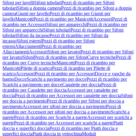
Sifoni per lavelli
Sifoni tubolari
Pezzi di ricambio per Sifoni
tubolari
Sifoni a doppia camera
Pezzi di ricambio per Sifoni a doppia
camera
Giunti per lavello
Pezzi di ricambio per Giunti per
lavello
Manicotti
Pezzi di ricambio per Manicotti
Accessori
Pezzi di
ricambio per Accessori
Sifoni per apparecchi
Pezzi di ricambio per
Sifoni per apparecchi
Sifoni tubolari
Pezzi di ricambio per Sifoni
tubolari
Sifoni da incasso
Pezzi di ricambio per Sifoni da
incasso
Sifoni esterni
Pezzi di ricambio per Sifoni
esterni
Allacciamenti
Pezzi di ricambio per
Allacciamenti
Accessori
Sifoni per lavatoi
Pezzi di ricambio per Sifoni
per lavatoi
Sifoni
Pezzi di ricambio per Sifoni
Curve tecniche
Pezzi di
ricambio per Curve tecniche
Manicotti
Pezzi di ricambio per
Manicotti
Pilette di scarico
Pezzi di ricambio per Pilette di
scarico
Accessori
Pezzi di ricambio per Accessori
Docce e vasche da
bagno
Docce
Scarichi a pavimento per docce
Pezzi di ricambio per
Scarichi a pavimento per docce
Canalette per doccia
Pezzi di
ricambio per Canalette per doccia
Accessori per canalette per
doccia
Pezzi di ricambio per Accessori per canalette per doccia
Sifoni
per doccia a pavimento
Pezzi di ricambio per Sifoni per doccia a
pavimento
Accessori per sifoni per doccia a pavimento
Pezzi di
ricambio per Accessori per sifoni per doccia a pavimento
Scarichi a
parete
Pezzi di ricambio per Scarichi a parete
Accessori per scarichi a
parete
Pezzi di ricambio per Accessori per scarichi a parete
Piatti
doccia e superfici doccia
Pezzi di ricambio per Piatti doccia e
superfici doccia
Piatti doccia in vetrochina
Moduli