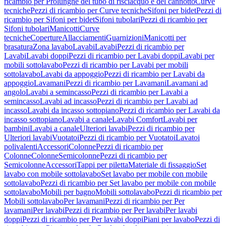
ricambio per Prolunghe del tubo di risciacquo e del cannotto
Curve
tecniche
Pezzi di ricambio per Curve tecniche
Sifoni per bidet
Pezzi di
ricambio per Sifoni per bidet
Sifoni tubolari
Pezzi di ricambio per
Sifoni tubolari
Manicotti
Curve
tecniche
Coperture
Allacciamenti
Guarnizioni
Manicotti per
brasatura
Zona lavabo
Lavabi
Lavabi
Pezzi di ricambio per
Lavabi
Lavabi doppi
Pezzi di ricambio per Lavabi doppi
Lavabi per
mobili sottolavabo
Pezzi di ricambio per Lavabi per mobili
sottolavabo
Lavabi da appoggio
Pezzi di ricambio per Lavabi da
appoggio
Lavamani
Pezzi di ricambio per Lavamani
Lavamani ad
angolo
Lavabi a semincasso
Pezzi di ricambio per Lavabi a
semincasso
Lavabi ad incasso
Pezzi di ricambio per Lavabi ad
incasso
Lavabi da incasso sottopiano
Pezzi di ricambio per Lavabi da
incasso sottopiano
Lavabi a canale
Lavabi Comfort
Lavabi per
bambini
Lavabi a canale
Ulteriori lavabi
Pezzi di ricambio per
Ulteriori lavabi
Vuotatoi
Pezzi di ricambio per Vuotatoi
Lavatoi
polivalenti
Accessori
Colonne
Pezzi di ricambio per
Colonne
Colonne
Semicolonne
Pezzi di ricambio per
Semicolonne
Accessori
Tappi per piletta
Materiale di fissaggio
Set
lavabo con mobile sottolavabo
Set lavabo per mobile con mobile
sottolavabo
Pezzi di ricambio per Set lavabo per mobile con mobile
sottolavabo
Mobili per bagno
Mobili sottolavabo
Pezzi di ricambio per
Mobili sottolavabo
Per lavamani
Pezzi di ricambio per Per
lavamani
Per lavabi
Pezzi di ricambio per Per lavabi
Per lavabi
doppi
Pezzi di ricambio per Per lavabi doppi
Piani per lavabo
Pezzi di