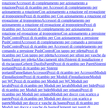
rotazione
Accessori di completamento per azionamento a
rotazione
Pezzi di ricambio per Accessori di completamento per
azionamento a rotazione
Con azionamento a rotazione ed erogazione
al troppopieno
Pezzi di ricambio per Con azionamento a rotazione ed
erogazione al troppopieno
Accessori di completamento per
azionamento a rotazione ed erogazione al troppopieno
Pezzi di
ricambio per Accessori di completamento per azionamento a
rotazione ed erogazione al troppopieno
Con azionamento a pressione
PushControl
Pezzi di ricambio per Con azionamento a pressione
PushControl
Accessori di completamento per comando a pressione
PushControl
Pezzi di ricambio per Accessori di completamento per
comando a pressione PushControl
Con tappo per piletta
Pezzi di
ricambio per Con tappo per piletta
Accessori per sifoni per vasche da
bagno
Tappi per piletta
Allacciamenti idrici
Sistemi di installazione e
di risciacquo
Geberit Duofix
Pareti
Pezzi di ricambio per Pareti
Sistemi
portanti
Pezzi di ricambio per Sistemi
portanti
Pannellature
Accessori
Pezzi di ricambio per Accessori
Moduli
d'installazione
Pezzi di ricambio per Moduli d'installazione
Moduli
per WC
Pezzi di ricambio per Moduli per WC
Moduli per
lavabi
Pezzi di ricambio per Moduli per lavabi
Moduli per bidet
Pezzi
di ricambio per Moduli per bidet
Moduli per orinatoi
Pezzi di
ricambio per Moduli per orinatoi
Moduli per docce con scarico a
parete
Pezzi di ricambio per Moduli per docce con scarico a
parete
Moduli per docce e vasche da bagno
Pezzi di ricambio per
Moduli per docce e vasche da bagno
Elementi per pareti di