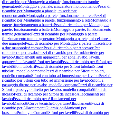
di ricambio per Montaggio a pianale, funzionamento tramite
generatore
Montaggio a pianale, miscelatore monocomando
Pezzi di
ricambio per Montaggio a pianale, miscelatore
monocomando
Montaggio a parete, funzionamento a rete
Pezzi di
ricambio per Montaggio a parete, funzionamento a rete
Montaggio a
parete, funzionamento a batteria
Pezzi di ricambio per Montaggio a
parete, funzionamento a batteria
Montaggio a parete, funzionamento
tramite generatore
Pezzi di ricambio per Montaggio a parete,
funzionamento tramite generatore
Montaggio a parete, miscelatore a
due manopole
Pezzi di ricambio per Montaggio a parete, miscelatore
a due manopole
Accessori
Pezzi di ricambio per Accessori
Per
rubinetterie per lavabo
Pezzi di ricambio per Per rubinetterie per
lavabo
Allacciamenti agli apparecchi per zona lavabo, lavelli,
apparecchi e lavatoi
Sifoni per lavabi
Pezzi di ricambio per Sifoni per
lavabi
Sifoni tubolari
Pezzi di ricambio per Sifoni tubolari
Sifoni
tubolari, modello compatto
Pezzi di ricambio per Sifoni tubolari,
modello compatto
Sifoni con tubo ad immersione per lavabo
Pezzi di
ricambio per Sifoni con tubo ad immersione per lavabo
Sifoni a
passaggio diretto per lavabo, modello compatto
Pezzi di ricambio per
Sifoni a passaggio diretto per lavabo, modello compatto
Sifoni da
incasso
Pezzi di ricambio per Sifoni da incasso
Allacciamenti per
lavabo
Pezzi di ricambio per Allacciamenti per
lavabo
Manicotti
Curve tecniche
Coperture
Allacciamenti
Pezzi di
ricambio per Allacciamenti
Guarnizioni
Manicotti per
brasatura
Prolunghe
Comandi
Sifoni per lavelli
Pezzi di ricambio per