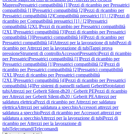
Mapress
Pressatrici compatibilità [1]
Pezzi di ricambio per Pressatrici
compatibilità [1]
Pressatrici compatibilità [2]
Pezzi di ricambio per
Pressatrici compatibilità [2]
Compatibilità pressatrici [1] / [2]
Pezzi di
ricambio per Compatibilità pressatrici [1] / [2]
Pressatrici
compatibilità [2XL]
Pezzi di ricambio per Pressatrici compatibilità
[2XL]
Pressatrici compatibilità [3]
Pezzi di ricambio per Pressatrici
compatibilità [3]
Pressatrici compatibilità [4]
Pezzi di ricambio per
Pressatrici compatibilità [4]
Attrezzi per la lavorazione di tubi
Pezzi di
ricambio per Attrezzi per la lavorazione di tubi
Tappi prova
pressione
Strumenti di controllo
Accessori
Pressatrici
Pezzi di ricambio
per Pressatrici
Pressatrici compatibilità [1]
Pezzi di ricambio per
Pressatrici compatibilità [1]
Pressatrici compatibilità [2]
Pezzi di
ricambio per Pressatrici compatibilità [2]
Pressatrici compatibilità
[2XL]
Pezzi di ricambio per Pressatrici compatibilità
[2XL]
Pressatrici compatibilità [4]
Pezzi di ricambio per Pressatrici
compatibilità [4]
Per sistemi di pannelli radianti Geberit
Srotolatori
tubi
Attrezzi per Geberit Silent-db20 / Geberit PE
Pezzi di ricambio
per Attrezzi per Geberit Silent-db20 / Geberit PE
Attrezzi per
saldatura elettrica
Pezzi di ricambio per Attrezzi per saldatura
elettrica
Attrezzi per saldatura a specchio
Accessori attrezzi per
saldatura a specchio
Pezzi di ricambio per Accessori attrezzi per
saldatura a specchio
Attrezzi per la lavorazione di tubi
Pezzi di
ricambio per Attrezzi per la lavorazione di
tubi
Telecomandi
Telecomandi