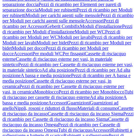
separazione doccia
Pezzi di ricambio per Elementi per pareti di
separazione doccia
Moduli per rubinetti
Pezzi di ricambio per Moduli
per rubinetti
Moduli per carichi agenti sulle mensole
Pezzi di ricambio
per Moduli per carichi agenti sulle mensole
Accessori
Pezzi di
ricambio per Accessori
Geberit Combifix
Moduli d'installazione
Pezzi
di ricambio per Moduli d'installazione
Moduli per WC
Pezzi di
ricambio per Moduli per WC
Moduli per lavabi
Pezzi di ricambio per
Moduli per lavabi
Moduli per bidet
Pezzi di ricambio per Moduli per
bidet
Moduli per docce
Pezzi di ricambio per Moduli per
docce
Accessori
Per moduli WC
Per fissaggi
Cassette di risciacquo
esterne
Cassette di risciacquo esterne per vasi, in materiale
sintetico
Pezzi di ricambio per Cassette di risciacquo esterne per vasi,
in materiale sintetico
Ad alta posizione
Pezzi di ricambio per Ad alta
posizione
A bassa e media posizione
Pezzi di ricambio per A bassa e
media posizione
Cassette di risciacquo esterne per vasi, in
ceramica
Pezzi di ricambio per Cassette di risciacquo esterne per
vasi, in ceramica
Monoblocco
Pezzi di ricambio per Monoblocco
Tubi
di risciacquo per cassette di risciacquo esterne
Ad alta posizione
A
bassa e media posizione
Accessori
Guarnizioni
Guarnizioni ad
anello
Nippli, rosoni e riduttori di flusso
Materiali di consumo
Cassette
di risciacquo da incasso
Cassette di risciacquo da incasso Sigma
Pezzi
di ricambio per Cassette di risciacquo da incasso Sigma
Cassette di
risciacquo da incasso Omega
Pezzi di ricambio per Cassette di
risciacquo da incasso Omega
Tubi di risciacquo
Accessori
Rubinetti a
galleggiante e batterie di scarico
Rubinetti a galleggiante
Pezzi di