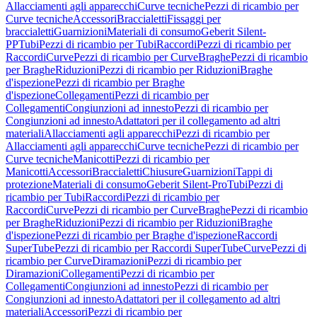
Allacciamenti agli apparecchi
Curve tecniche
Pezzi di ricambio per
Curve tecniche
Accessori
Braccialetti
Fissaggi per
braccialetti
Guarnizioni
Materiali di consumo
Geberit Silent-
PP
Tubi
Pezzi di ricambio per Tubi
Raccordi
Pezzi di ricambio per
Raccordi
Curve
Pezzi di ricambio per Curve
Braghe
Pezzi di ricambio
per Braghe
Riduzioni
Pezzi di ricambio per Riduzioni
Braghe
d'ispezione
Pezzi di ricambio per Braghe
d'ispezione
Collegamenti
Pezzi di ricambio per
Collegamenti
Congiunzioni ad innesto
Pezzi di ricambio per
Congiunzioni ad innesto
Adattatori per il collegamento ad altri
materiali
Allacciamenti agli apparecchi
Pezzi di ricambio per
Allacciamenti agli apparecchi
Curve tecniche
Pezzi di ricambio per
Curve tecniche
Manicotti
Pezzi di ricambio per
Manicotti
Accessori
Braccialetti
Chiusure
Guarnizioni
Tappi di
protezione
Materiali di consumo
Geberit Silent-Pro
Tubi
Pezzi di
ricambio per Tubi
Raccordi
Pezzi di ricambio per
Raccordi
Curve
Pezzi di ricambio per Curve
Braghe
Pezzi di ricambio
per Braghe
Riduzioni
Pezzi di ricambio per Riduzioni
Braghe
d'ispezione
Pezzi di ricambio per Braghe d'ispezione
Raccordi
SuperTube
Pezzi di ricambio per Raccordi SuperTube
Curve
Pezzi di
ricambio per Curve
Diramazioni
Pezzi di ricambio per
Diramazioni
Collegamenti
Pezzi di ricambio per
Collegamenti
Congiunzioni ad innesto
Pezzi di ricambio per
Congiunzioni ad innesto
Adattatori per il collegamento ad altri
materiali
Accessori
Pezzi di ricambio per