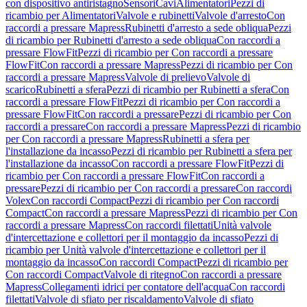
con dispositivo antiristagno
Sensori
Cavi
Alimentatori
Pezzi di
ricambio per Alimentatori
Valvole e rubinetti
Valvole d'arresto
Con
raccordi a pressare Mapress
Rubinetti d'arresto a sede obliqua
Pezzi
di ricambio per Rubinetti d'arresto a sede obliqua
Con raccordi a
pressare FlowFit
Pezzi di ricambio per Con raccordi a pressare
FlowFit
Con raccordi a pressare Mapress
Pezzi di ricambio per Con
raccordi a pressare Mapress
Valvole di prelievo
Valvole di
scarico
Rubinetti a sfera
Pezzi di ricambio per Rubinetti a sfera
Con
raccordi a pressare FlowFit
Pezzi di ricambio per Con raccordi a
pressare FlowFit
Con raccordi a pressare
Pezzi di ricambio per Con
raccordi a pressare
Con raccordi a pressare Mapress
Pezzi di ricambio
per Con raccordi a pressare Mapress
Rubinetti a sfera per
l'installazione da incasso
Pezzi di ricambio per Rubinetti a sfera per
l'installazione da incasso
Con raccordi a pressare FlowFit
Pezzi di
ricambio per Con raccordi a pressare FlowFit
Con raccordi a
pressare
Pezzi di ricambio per Con raccordi a pressare
Con raccordi
Volex
Con raccordi Compact
Pezzi di ricambio per Con raccordi
Compact
Con raccordi a pressare Mapress
Pezzi di ricambio per Con
raccordi a pressare Mapress
Con raccordi filettati
Unità valvole
d'intercettazione e collettori per il montaggio da incasso
Pezzi di
ricambio per Unità valvole d'intercettazione e collettori per il
montaggio da incasso
Con raccordi Compact
Pezzi di ricambio per
Con raccordi Compact
Valvole di ritegno
Con raccordi a pressare
Mapress
Collegamenti idrici per contatore dell'acqua
Con raccordi
filettati
Valvole di sfiato per riscaldamento
Valvole di sfiato