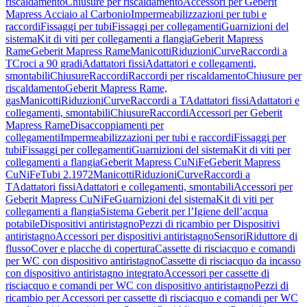
riscaldamento
Chiusure per riscaldamento
Accessori per Geberit
Mapress Acciaio al Carbonio
Impermeabilizzazioni per tubi e
raccordi
Fissaggi per tubi
Fissaggi per collegamenti
Guarnizioni del
sistema
Kit di viti per collegamenti a flangia
Geberit Mapress
Rame
Geberit Mapress Rame
Manicotti
Riduzioni
Curve
Raccordi a
T
Croci a 90 gradi
Adattatori fissi
Adattatori e collegamenti,
smontabili
Chiusure
Raccordi
Raccordi per riscaldamento
Chiusure per
riscaldamento
Geberit Mapress Rame,
gas
Manicotti
Riduzioni
Curve
Raccordi a T
Adattatori fissi
Adattatori e
collegamenti, smontabili
Chiusure
Raccordi
Accessori per Geberit
Mapress Rame
Disaccoppiamenti per
collegamenti
Impermeabilizzazioni per tubi e raccordi
Fissaggi per
tubi
Fissaggi per collegamenti
Guarnizioni del sistema
Kit di viti per
collegamenti a flangia
Geberit Mapress CuNiFe
Geberit Mapress
CuNiFe
Tubi 2.1972
Manicotti
Riduzioni
Curve
Raccordi a
T
Adattatori fissi
Adattatori e collegamenti, smontabili
Accessori per
Geberit Mapress CuNiFe
Guarnizioni del sistema
Kit di viti per
collegamenti a flangia
Sistema Geberit per l’Igiene dell’acqua
potabile
Dispositivi antiristagno
Pezzi di ricambio per Dispositivi
antiristagno
Accessori per dispositivi antiristagno
Sensori
Riduttore di
flusso
Cover e placche di copertura
Cassette di risciacquo e comandi
per WC con dispositivo antiristagno
Cassette di risciacquo da incasso
con dispositivo antiristagno integrato
Accessori per cassette di
risciacquo e comandi per WC con dispositivo antiristagno
Pezzi di
ricambio per Accessori per cassette di risciacquo e comandi per WC