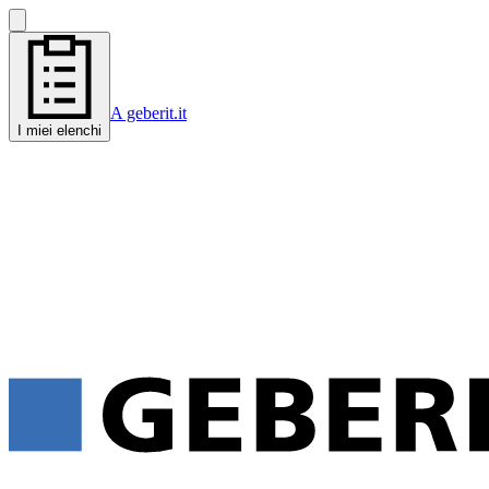
A geberit.it
I miei elenchi