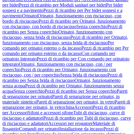
per bidet
Pezzi di ricambio per Moduli sanitari per bidet
Per bidet
sospesi e a pavimento
Pezzi di ricambio per Per bidet sospesi e a
pavimento
Orinatoi
Orinatoi, funzionamento con risciacquo, con
bordo di risciacquo
Pezzi di ricambio per Orinatoi, funzionamento
con risciacquo, con bordo di risciacquo
Senza coperchio
Pezzi di
ricambio per Senza coperchio
Orinatoi, funzionamento con
risciacquo, senza brida di risciacquo
Pezzi di ricambio per Orinatoi,
funzionamento con risciacquo, senza brida di risciacquo
Per
comando per orinatoi esterno o da incasso
Pezzi di ricambio per Per
comando per orinatoi esterno o da incasso
Con comando per
orinatoio integrato
Pezzi di ricambio per Con comando per orinatoio
integrato
Orinatoi, funzionamento con risciacquo, con / per
coperchio
Pezzi di ricambio per Orinatoi, funzionamento con
risciacquo, con / per coperchio
Senza brida di risciacquo
Pezzi di
ricambio per Senza brida di risciacquo
Orinatoi, funzionamento
senza acqua
Pezzi di ricambio per Orinatoi, funzionamento senza
acqua
Senza coperchio
Pezzi di ricambio per Senza coperchio
Pareti
di separazione per orinatoi
Pareti di separazione per orinatoi, in
materiale sintetico
Pareti di separazione per orinatoi, in vetro
Pareti di
separazione per orinatoi, in vetrochina
Accessori
Pezzi di ricambio
per Accessori
Sifoni e accessori sifone
Tubi di risciacquo, curve di
risciacquo e adattatori
Pezzi di ricambio per Tubi di risciacquo, curve
di risciacquo e adattatori
Accessori per erogatore
Materiale di
fissaggio
Comandi per orinatoi
Installazione da incasso
Pezzi di