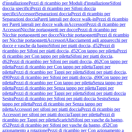
d'installazione
Pezzi di ricambio per Moduli d'installazione
Sifoni
doccia specifici
Pezzi di ricambio per Sifoni doccia
specifici
Accessori
Separazioni doccia
Pezzi di ricambio per
Separazioni doccia
Pareti laterali per docce walk-in
Pezzi di ricambio
per Pareti laterali per docce walk-in
Accessori
Pezzi di ricambio per
Accessori
Nicchie portaoggetti per docce
Pezzi di ricambio per
Nicchie portaoggetti per docce
Nicchie portaoggetti
Pezzi di ricambio
per Nicchie portaoggetti
Accessori
Allacciamenti agli apparecchi per
docce e vasche da bagno
Sifoni per piatti doccia, d52
Pezzi di
ricambio per Sifoni per piatti doccia, d52
Con tappo per piletta
Pezzi
di ricambio per Con tappo per piletta
Sifoni per piatti doccia,
d62
Pezzi di ricambio per Sifoni per piatti doccia, d62
Con tappo per
piletta
Pezzi di ricambio per Con tappo per piletta
Tappi per
piletta
Pezzi di ricambio per Tappi per piletta
Sifoni per piatti doccia,
d90
Pezzi di ricambio per Sifoni per piatti doccia, d90
Con tappo per
piletta
Pezzi di ricambio per Con tappo per piletta
Senza tappo per
piletta
Pezzi di ricambio per Senza tappo per piletta
Tappi per
piletta
Pezzi di ricambio per Tappi per piletta
Sifoni per piatti doccia
Sestra
Pezzi di ricambio per Sifoni per piatti doccia Sestra
Senza
tappo per piletta
Pezzi di ricambio per Senza tappo per
piletta
Accessori per sifoni per piatti doccia
Pezzi di ricambio per
Accessori per sifoni per piatti doccia
Tappi per piletta
Pezzi di
ricambio per Tappi per piletta
Scarichi
Sifoni per vasche da bagno,
d52
Pezzi di ricambio per Sifoni per vasche da bagno, d52
Con
azionamento a rotazione
Pezzi di ricambio per Con azionamento a