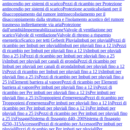
antincendio per sistemi di scarico
Pezzi di ricambio per Protezione
antincendio per sistemi di scarico
Protezione acustica
Isolanti per il
disaccoppiamento dal rumore intrinseco
Isolamento per il
disaccoppiamento dalla struttura e l'isolamento acustico del rumore
trasmesso indirettamente via aria
Protezione
dall'umidità
Impermeabilizzazione
Valvole di ventilazione per
scarico
Valvole di ventilazione
Valvole di ritegno a risparmio
energetico
Scarico per tetti Geberit Pluvia
Imbuti per pluviali
Pezzi di
ricambio per Imbuti per pluviali
Imbuti per pluviali fino a 12 l/s
Pezzi
di ricambio per Imbuti per pluviali fino a 12 l/s
Imbuti per pluviali
fino a 25 l/s
Pezzi di ricambio per Imbuti per pluviali fino a 25
l/s
Imbuti per pluviali per canali di gronda
Pezzi di ricambio per
Imbuti per pluviali per canali di gronda
Imbuti per pluviali fino a 12
l/s
Pezzi di ricambio per Imbuti per pluviali fino a 12 l/s
Imbuti per
pluviali fino a 25 l/s
Pezzi di ricambio per Imbuti per pluviali fino a
25 l/s
Elementi barriera al vapore
Pezzi di ricambio per Elementi
barriera al vapore
Per imbuti per pluviali fino a 12 l/s
Pezzi di
ricambio per Per imbuti per pluviali fino a 12 l/s
Per imbuti per
pluviali fino a 25 l/s
Troppopieni d'emergenza
Pezzi di ricambio per
Troppopieni d'emergenza
Per imbuti per pluviali fino a 12 l/s
Pezzi di
ricambio per Per imbuti per pluviali fino a 12 l/s
Per imbuti per
pluviali fino a 25 l/s
Pezzi di ricambio per Per imbuti per pluviali fino
a 25 l/s
Fissaggi
Sistema di fissaggio d40–200
Sistema di fissaggio
d250–315
Accessori
Pezzi di ricambio per Accessori
Per imbuti per
pluviali
Pezzi di ricambio per Per imbuti per pluviali
Per