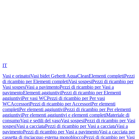
IT
Vasi e orinatoi
Vasi bidet Geberit AquaClean
Elementi completi
Pezzi
di ricambio per Elementi completi
Vasi sospesi
Pezzi di ricambio per
Vasi sospesi
Vasi a pavimento
Pezzi di ricambio per Vasi a
pavimento
Elementi aggiuntivi
Pezzi di ricambio per Elementi
aggiuntivi
Per vasi WC
Pezzi di ricambio per Per vasi
WC
Accessori
Pezzi di ricambio per Accessori
Per elementi
completi
Per elementi aggiuntivi
Pezzi di ricambio per Per elementi
aggiuntivi
Per elementi aggiuntivi e elementi completi
Materiale di
consumo
Vasi e sedili del vaso
Vasi sospesi
Pezzi di ricambio per Vasi
sospesi
Vasi a cacciata
Pezzi di ricambio per Vasi a cacciata
Vasi a
pavimento
Pezzi di ricambio per Vasi a pavimento
Vasi a cacciata per
cassetta di risciacquo esterna monoblocco
Pezzi di ricambio per Vasi