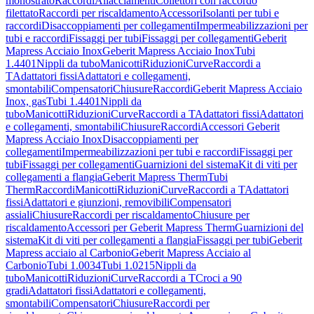
monostrato
Raccordi
Allacciamenti
Collettori con raccordo
filettato
Raccordi per riscaldamento
Accessori
Isolanti per tubi e
raccordi
Disaccoppiamenti per collegamenti
Impermeabilizzazioni per
tubi e raccordi
Fissaggi per tubi
Fissaggi per collegamenti
Geberit
Mapress Acciaio Inox
Geberit Mapress Acciaio Inox
Tubi
1.4401
Nippli da tubo
Manicotti
Riduzioni
Curve
Raccordi a
T
Adattatori fissi
Adattatori e collegamenti,
smontabili
Compensatori
Chiusure
Raccordi
Geberit Mapress Acciaio
Inox, gas
Tubi 1.4401
Nippli da
tubo
Manicotti
Riduzioni
Curve
Raccordi a T
Adattatori fissi
Adattatori
e collegamenti, smontabili
Chiusure
Raccordi
Accessori Geberit
Mapress Acciaio Inox
Disaccoppiamenti per
collegamenti
Impermeabilizzazioni per tubi e raccordi
Fissaggi per
tubi
Fissaggi per collegamenti
Guarnizioni del sistema
Kit di viti per
collegamenti a flangia
Geberit Mapress Therm
Tubi
Therm
Raccordi
Manicotti
Riduzioni
Curve
Raccordi a T
Adattatori
fissi
Adattatori e giunzioni, removibili
Compensatori
assiali
Chiusure
Raccordi per riscaldamento
Chiusure per
riscaldamento
Accessori per Geberit Mapress Therm
Guarnizioni del
sistema
Kit di viti per collegamenti a flangia
Fissaggi per tubi
Geberit
Mapress acciaio al Carbonio
Geberit Mapress Acciaio al
Carbonio
Tubi 1.0034
Tubi 1.0215
Nippli da
tubo
Manicotti
Riduzioni
Curve
Raccordi a T
Croci a 90
gradi
Adattatori fissi
Adattatori e collegamenti,
smontabili
Compensatori
Chiusure
Raccordi per