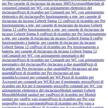
per Per cassette di risciacquo da incasso 300T
Accessori
Materiale di
consumo
Comandi per WC con azionamento elettronico del
risciacquo
Pezzi di ricambio per Comandi per WC con azionamento
elettronico del risciacquo
Per funzionamento a rete, per cassette di
risciacquo da incasso Geberit Sigma 12 cm
Pezzi di ricambio per Per
funzionamento a rete, per cassette di risciacquo da incasso Geberit
Sigma 12 cm
Per funzionamento a rete, per cassette di risciacquo da
incasso Geberit Sigma 8 cm
Pezzi di ricambio per Per funzionamento
a rete, per cassette di risciacquo da incasso Geberit Sigma 8 cm
Per
funzionamento a batteria, per cassette di risciacquo da incasso
Geberit Sigma 12 cm
Pezzi di ricambio per Per funzionamento a
batteria, per cassette di risciacquo da incasso Geberit Sigma 12
cm
Comandi per WC con azionamento pneumatico del
risciacquo
Pezzi di ricambio per Comandi per WC con azionamento
pneumatico del risciacquo
Per risciacquo a due quantità
Pezzi di
ricambio per Per risciacquo a due quantità
Per risciacquo ad una
quantità
Pezzi di ricambio per Per risciacquo ad una
quantità
Accessori per comandi per WC
Pezzi di ricambio per
Accessori per comandi per WC
Kit per il montaggio grezzo
Pezzi di
ricambio per Kit per il montaggio grezzo
Per comandi per WC con
azionamento elettronico del risciacquo
Moduli sanitari Geberit
Monolith
Moduli sanitari per vasi
Pezzi di ricambio per Moduli
sanitari per vasi
Per vasi sospesi
Pezzi di ricambio per Per vasi
sospesi
Per vaso a pavimento
Pezzi di ricambio per Per vaso a
pavimento
Accessori
Pezzi di ricambio per Accessori
Moduli sanitari