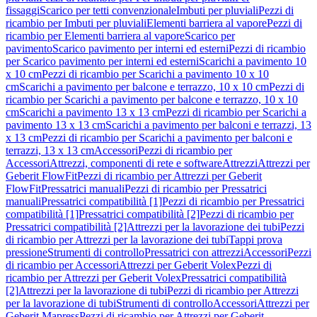
fissaggi
Scarico per tetti convenzionale
Imbuti per pluviali
Pezzi di
ricambio per Imbuti per pluviali
Elementi barriera al vapore
Pezzi di
ricambio per Elementi barriera al vapore
Scarico per
pavimento
Scarico pavimento per interni ed esterni
Pezzi di ricambio
per Scarico pavimento per interni ed esterni
Scarichi a pavimento 10
x 10 cm
Pezzi di ricambio per Scarichi a pavimento 10 x 10
cm
Scarichi a pavimento per balcone e terrazzo, 10 x 10 cm
Pezzi di
ricambio per Scarichi a pavimento per balcone e terrazzo, 10 x 10
cm
Scarichi a pavimento 13 x 13 cm
Pezzi di ricambio per Scarichi a
pavimento 13 x 13 cm
Scarichi a pavimento per balconi e terrazzi, 13
x 13 cm
Pezzi di ricambio per Scarichi a pavimento per balconi e
terrazzi, 13 x 13 cm
Accessori
Pezzi di ricambio per
Accessori
Attrezzi, componenti di rete e software
Attrezzi
Attrezzi per
Geberit FlowFit
Pezzi di ricambio per Attrezzi per Geberit
FlowFit
Pressatrici manuali
Pezzi di ricambio per Pressatrici
manuali
Pressatrici compatibilità [1]
Pezzi di ricambio per Pressatrici
compatibilità [1]
Pressatrici compatibilità [2]
Pezzi di ricambio per
Pressatrici compatibilità [2]
Attrezzi per la lavorazione dei tubi
Pezzi
di ricambio per Attrezzi per la lavorazione dei tubi
Tappi prova
pressione
Strumenti di controllo
Pressatrici con attrezzi
Accessori
Pezzi
di ricambio per Accessori
Attrezzi per Geberit Volex
Pezzi di
ricambio per Attrezzi per Geberit Volex
Pressatrici compatibilità
[2]
Attrezzi per la lavorazione di tubi
Pezzi di ricambio per Attrezzi
per la lavorazione di tubi
Strumenti di controllo
Accessori
Attrezzi per
Geberit Mapress
Pezzi di ricambio per Attrezzi per Geberit