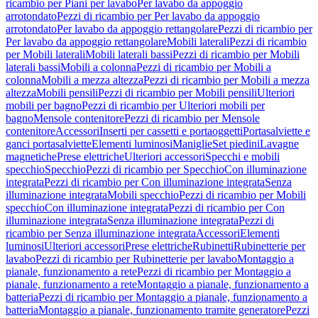
ricambio per Piani per lavabo
Per lavabo da appoggio
arrotondato
Pezzi di ricambio per Per lavabo da appoggio
arrotondato
Per lavabo da appoggio rettangolare
Pezzi di ricambio per
Per lavabo da appoggio rettangolare
Mobili laterali
Pezzi di ricambio
per Mobili laterali
Mobili laterali bassi
Pezzi di ricambio per Mobili
laterali bassi
Mobili a colonna
Pezzi di ricambio per Mobili a
colonna
Mobili a mezza altezza
Pezzi di ricambio per Mobili a mezza
altezza
Mobili pensili
Pezzi di ricambio per Mobili pensili
Ulteriori
mobili per bagno
Pezzi di ricambio per Ulteriori mobili per
bagno
Mensole contenitore
Pezzi di ricambio per Mensole
contenitore
Accessori
Inserti per cassetti e portaoggetti
Portasalviette e
ganci portasalviette
Elementi luminosi
Maniglie
Set piedini
Lavagne
magnetiche
Prese elettriche
Ulteriori accessori
Specchi e mobili
specchio
Specchio
Pezzi di ricambio per Specchio
Con illuminazione
integrata
Pezzi di ricambio per Con illuminazione integrata
Senza
illuminazione integrata
Mobili specchio
Pezzi di ricambio per Mobili
specchio
Con illuminazione integrata
Pezzi di ricambio per Con
illuminazione integrata
Senza illuminazione integrata
Pezzi di
ricambio per Senza illuminazione integrata
Accessori
Elementi
luminosi
Ulteriori accessori
Prese elettriche
Rubinetti
Rubinetterie per
lavabo
Pezzi di ricambio per Rubinetterie per lavabo
Montaggio a
pianale, funzionamento a rete
Pezzi di ricambio per Montaggio a
pianale, funzionamento a rete
Montaggio a pianale, funzionamento a
batteria
Pezzi di ricambio per Montaggio a pianale, funzionamento a
batteria
Montaggio a pianale, funzionamento tramite generatore
Pezzi