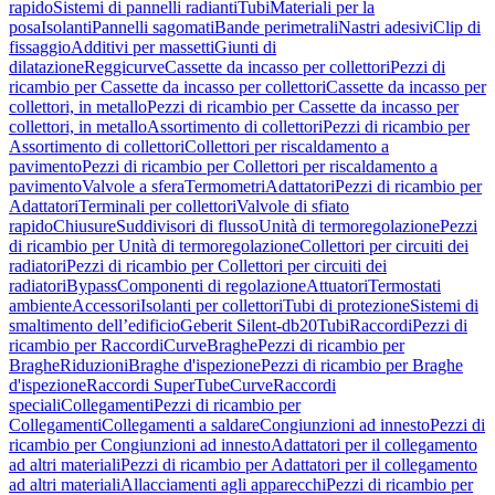
rapido
Sistemi di pannelli radianti
Tubi
Materiali per la
posa
Isolanti
Pannelli sagomati
Bande perimetrali
Nastri adesivi
Clip di
fissaggio
Additivi per massetti
Giunti di
dilatazione
Reggicurve
Cassette da incasso per collettori
Pezzi di
ricambio per Cassette da incasso per collettori
Cassette da incasso per
collettori, in metallo
Pezzi di ricambio per Cassette da incasso per
collettori, in metallo
Assortimento di collettori
Pezzi di ricambio per
Assortimento di collettori
Collettori per riscaldamento a
pavimento
Pezzi di ricambio per Collettori per riscaldamento a
pavimento
Valvole a sfera
Termometri
Adattatori
Pezzi di ricambio per
Adattatori
Terminali per collettori
Valvole di sfiato
rapido
Chiusure
Suddivisori di flusso
Unità di termoregolazione
Pezzi
di ricambio per Unità di termoregolazione
Collettori per circuiti dei
radiatori
Pezzi di ricambio per Collettori per circuiti dei
radiatori
Bypass
Componenti di regolazione
Attuatori
Termostati
ambiente
Accessori
Isolanti per collettori
Tubi di protezione
Sistemi di
smaltimento dell’edificio
Geberit Silent-db20
Tubi
Raccordi
Pezzi di
ricambio per Raccordi
Curve
Braghe
Pezzi di ricambio per
Braghe
Riduzioni
Braghe d'ispezione
Pezzi di ricambio per Braghe
d'ispezione
Raccordi SuperTube
Curve
Raccordi
speciali
Collegamenti
Pezzi di ricambio per
Collegamenti
Collegamenti a saldare
Congiunzioni ad innesto
Pezzi di
ricambio per Congiunzioni ad innesto
Adattatori per il collegamento
ad altri materiali
Pezzi di ricambio per Adattatori per il collegamento
ad altri materiali
Allacciamenti agli apparecchi
Pezzi di ricambio per