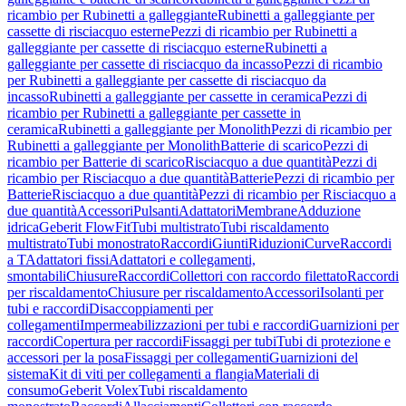
ricambio per Rubinetti a galleggiante
Rubinetti a galleggiante per
cassette di risciacquo esterne
Pezzi di ricambio per Rubinetti a
galleggiante per cassette di risciacquo esterne
Rubinetti a
galleggiante per cassette di risciacquo da incasso
Pezzi di ricambio
per Rubinetti a galleggiante per cassette di risciacquo da
incasso
Rubinetti a galleggiante per cassette in ceramica
Pezzi di
ricambio per Rubinetti a galleggiante per cassette in
ceramica
Rubinetti a galleggiante per Monolith
Pezzi di ricambio per
Rubinetti a galleggiante per Monolith
Batterie di scarico
Pezzi di
ricambio per Batterie di scarico
Risciacquo a due quantità
Pezzi di
ricambio per Risciacquo a due quantità
Batterie
Pezzi di ricambio per
Batterie
Risciacquo a due quantità
Pezzi di ricambio per Risciacquo a
due quantità
Accessori
Pulsanti
Adattatori
Membrane
Adduzione
idrica
Geberit FlowFit
Tubi multistrato
Tubi riscaldamento
multistrato
Tubi monostrato
Raccordi
Giunti
Riduzioni
Curve
Raccordi
a T
Adattatori fissi
Adattatori e collegamenti,
smontabili
Chiusure
Raccordi
Collettori con raccordo filettato
Raccordi
per riscaldamento
Chiusure per riscaldamento
Accessori
Isolanti per
tubi e raccordi
Disaccoppiamenti per
collegamenti
Impermeabilizzazioni per tubi e raccordi
Guarnizioni per
raccordi
Copertura per raccordi
Fissaggi per tubi
Tubi di protezione e
accessori per la posa
Fissaggi per collegamenti
Guarnizioni del
sistema
Kit di viti per collegamenti a flangia
Materiali di
consumo
Geberit Volex
Tubi riscaldamento