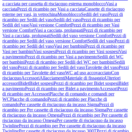
a cacciata per cassetta di risciacquo esterna monoblocco
Vasi a
cacciata
Pezzi di ricambio per Vasi a cacciata
Cassette di risciacquo
esterne per vasi, in vetrochina
Monoblocco
Sedili del vaso
Pezzi di
ricambio per Sedili del vaso
Sedili del vaso
Pezzi di ricambio per
Sedili del vaso
Vasi versione Comfort
Pezzi di ricambio per Vasi
versione Comfort
Vasi a cacciata, prolungati
Pezzi di ricambio per
Vasi a cacciata, prolungati
Sedili del vaso versione Comfort
Pezzi di
ricambio per Sedili del vaso versione Comfort
Sedili del vaso
Pezzi di
ricambio per Sedili del vaso
Vasi per bambini
Pezzi di ricambio per
Vasi per bambini
Vasi sospesi
Pezzi di ricambio per Vasi sospesi
Vasi
a pavimento
Pezzi di ricambio per Vasi a pavimento
Sedili del WC
per bambini
Pezzi di ricambio per Sedili del WC per bambini
Sedili
del vaso
Pezzi di ricambio per Sedili del vaso
Tavolette del vaso
Pezzi
di ricambio per Tavolette del vaso
WC ad uso accovacciato
Con
risciacquo
Accessori
Allacciamenti
Materiale di fissaggio
Ulteriori
accessori
Bidet
Bidet sospesi
Pezzi di ricambio per Bidet sospesi
Bidet
a pavimento
Pezzi di ricambio per Bidet a pavimento
Accessori
Pezzi
di ricambio per Accessori
Placche di comando e comandi per
WC
Placche di comando
Pezzi di ricambio per Placche di
comando
Per cassette di risciacquo da incasso Sigma
Pezzi di
ricambio per Per cassette di risciacquo da incasso Sigma
Per cassette
di risciacquo da incasso Omega
Pezzi di ricambio per Per cassette di
risciacquo da incasso Omega
Per cassette di risciacquo da incasso
Twinline
Pezzi di ricambio per Per cassette di risciacquo da incasso
Twinline
Per cassette di risciacquo da incasso 300T
Pezzi di ricambio