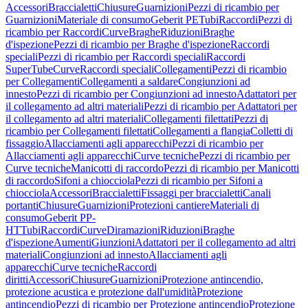
Accessori
Braccialetti
Chiusure
Guarnizioni
Pezzi di ricambio per
Guarnizioni
Materiale di consumo
Geberit PE
Tubi
Raccordi
Pezzi di
ricambio per Raccordi
Curve
Braghe
Riduzioni
Braghe
d'ispezione
Pezzi di ricambio per Braghe d'ispezione
Raccordi
speciali
Pezzi di ricambio per Raccordi speciali
Raccordi
SuperTube
Curve
Raccordi speciali
Collegamenti
Pezzi di ricambio
per Collegamenti
Collegamenti a saldare
Congiunzioni ad
innesto
Pezzi di ricambio per Congiunzioni ad innesto
Adattatori per
il collegamento ad altri materiali
Pezzi di ricambio per Adattatori per
il collegamento ad altri materiali
Collegamenti filettati
Pezzi di
ricambio per Collegamenti filettati
Collegamenti a flangia
Colletti di
fissaggio
Allacciamenti agli apparecchi
Pezzi di ricambio per
Allacciamenti agli apparecchi
Curve tecniche
Pezzi di ricambio per
Curve tecniche
Manicotti di raccordo
Pezzi di ricambio per Manicotti
di raccordo
Sifoni a chiocciola
Pezzi di ricambio per Sifoni a
chiocciola
Accessori
Braccialetti
Fissaggi per braccialetti
Canali
portanti
Chiusure
Guarnizioni
Protezioni cantiere
Materiali di
consumo
Geberit PP-
HT
Tubi
Raccordi
Curve
Diramazioni
Riduzioni
Braghe
d'ispezione
Aumenti
Giunzioni
Adattatori per il collegamento ad altri
materiali
Congiunzioni ad innesto
Allacciamenti agli
apparecchi
Curve tecniche
Raccordi
diritti
Accessori
Chiusure
Guarnizioni
Protezione antincendio,
protezione acustica e protezione dall'umidità
Protezione
antincendio
Pezzi di ricambio per Protezione antincendio
Protezione