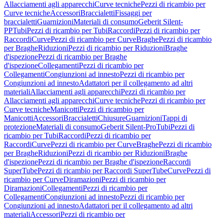
Allacciamenti agli apparecchi
Curve tecniche
Pezzi di ricambio per
Curve tecniche
Accessori
Braccialetti
Fissaggi per
braccialetti
Guarnizioni
Materiali di consumo
Geberit Silent-
PP
Tubi
Pezzi di ricambio per Tubi
Raccordi
Pezzi di ricambio per
Raccordi
Curve
Pezzi di ricambio per Curve
Braghe
Pezzi di ricambio
per Braghe
Riduzioni
Pezzi di ricambio per Riduzioni
Braghe
d'ispezione
Pezzi di ricambio per Braghe
d'ispezione
Collegamenti
Pezzi di ricambio per
Collegamenti
Congiunzioni ad innesto
Pezzi di ricambio per
Congiunzioni ad innesto
Adattatori per il collegamento ad altri
materiali
Allacciamenti agli apparecchi
Pezzi di ricambio per
Allacciamenti agli apparecchi
Curve tecniche
Pezzi di ricambio per
Curve tecniche
Manicotti
Pezzi di ricambio per
Manicotti
Accessori
Braccialetti
Chiusure
Guarnizioni
Tappi di
protezione
Materiali di consumo
Geberit Silent-Pro
Tubi
Pezzi di
ricambio per Tubi
Raccordi
Pezzi di ricambio per
Raccordi
Curve
Pezzi di ricambio per Curve
Braghe
Pezzi di ricambio
per Braghe
Riduzioni
Pezzi di ricambio per Riduzioni
Braghe
d'ispezione
Pezzi di ricambio per Braghe d'ispezione
Raccordi
SuperTube
Pezzi di ricambio per Raccordi SuperTube
Curve
Pezzi di
ricambio per Curve
Diramazioni
Pezzi di ricambio per
Diramazioni
Collegamenti
Pezzi di ricambio per
Collegamenti
Congiunzioni ad innesto
Pezzi di ricambio per
Congiunzioni ad innesto
Adattatori per il collegamento ad altri
materiali
Accessori
Pezzi di ricambio per