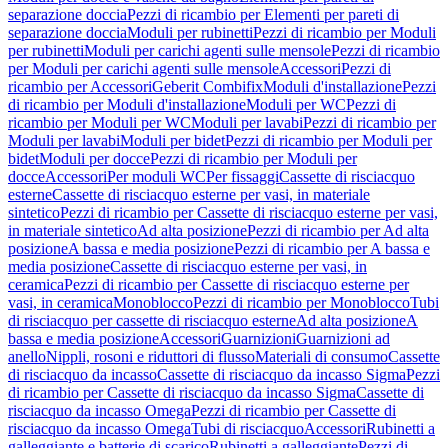
separazione doccia
Pezzi di ricambio per Elementi per pareti di
separazione doccia
Moduli per rubinetti
Pezzi di ricambio per Moduli
per rubinetti
Moduli per carichi agenti sulle mensole
Pezzi di ricambio
per Moduli per carichi agenti sulle mensole
Accessori
Pezzi di
ricambio per Accessori
Geberit Combifix
Moduli d'installazione
Pezzi
di ricambio per Moduli d'installazione
Moduli per WC
Pezzi di
ricambio per Moduli per WC
Moduli per lavabi
Pezzi di ricambio per
Moduli per lavabi
Moduli per bidet
Pezzi di ricambio per Moduli per
bidet
Moduli per docce
Pezzi di ricambio per Moduli per
docce
Accessori
Per moduli WC
Per fissaggi
Cassette di risciacquo
esterne
Cassette di risciacquo esterne per vasi, in materiale
sintetico
Pezzi di ricambio per Cassette di risciacquo esterne per vasi,
in materiale sintetico
Ad alta posizione
Pezzi di ricambio per Ad alta
posizione
A bassa e media posizione
Pezzi di ricambio per A bassa e
media posizione
Cassette di risciacquo esterne per vasi, in
ceramica
Pezzi di ricambio per Cassette di risciacquo esterne per
vasi, in ceramica
Monoblocco
Pezzi di ricambio per Monoblocco
Tubi
di risciacquo per cassette di risciacquo esterne
Ad alta posizione
A
bassa e media posizione
Accessori
Guarnizioni
Guarnizioni ad
anello
Nippli, rosoni e riduttori di flusso
Materiali di consumo
Cassette
di risciacquo da incasso
Cassette di risciacquo da incasso Sigma
Pezzi
di ricambio per Cassette di risciacquo da incasso Sigma
Cassette di
risciacquo da incasso Omega
Pezzi di ricambio per Cassette di
risciacquo da incasso Omega
Tubi di risciacquo
Accessori
Rubinetti a
galleggiante e batterie di scarico
Rubinetti a galleggiante
Pezzi di