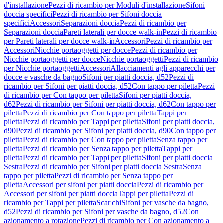
d'installazione
Pezzi di ricambio per Moduli d'installazione
Sifoni
doccia specifici
Pezzi di ricambio per Sifoni doccia
specifici
Accessori
Separazioni doccia
Pezzi di ricambio per
Separazioni doccia
Pareti laterali per docce walk-in
Pezzi di ricambio
per Pareti laterali per docce walk-in
Accessori
Pezzi di ricambio per
Accessori
Nicchie portaoggetti per docce
Pezzi di ricambio per
Nicchie portaoggetti per docce
Nicchie portaoggetti
Pezzi di ricambio
per Nicchie portaoggetti
Accessori
Allacciamenti agli apparecchi per
docce e vasche da bagno
Sifoni per piatti doccia, d52
Pezzi di
ricambio per Sifoni per piatti doccia, d52
Con tappo per piletta
Pezzi
di ricambio per Con tappo per piletta
Sifoni per piatti doccia,
d62
Pezzi di ricambio per Sifoni per piatti doccia, d62
Con tappo per
piletta
Pezzi di ricambio per Con tappo per piletta
Tappi per
piletta
Pezzi di ricambio per Tappi per piletta
Sifoni per piatti doccia,
d90
Pezzi di ricambio per Sifoni per piatti doccia, d90
Con tappo per
piletta
Pezzi di ricambio per Con tappo per piletta
Senza tappo per
piletta
Pezzi di ricambio per Senza tappo per piletta
Tappi per
piletta
Pezzi di ricambio per Tappi per piletta
Sifoni per piatti doccia
Sestra
Pezzi di ricambio per Sifoni per piatti doccia Sestra
Senza
tappo per piletta
Pezzi di ricambio per Senza tappo per
piletta
Accessori per sifoni per piatti doccia
Pezzi di ricambio per
Accessori per sifoni per piatti doccia
Tappi per piletta
Pezzi di
ricambio per Tappi per piletta
Scarichi
Sifoni per vasche da bagno,
d52
Pezzi di ricambio per Sifoni per vasche da bagno, d52
Con
azionamento a rotazione
Pezzi di ricambio per Con azionamento a