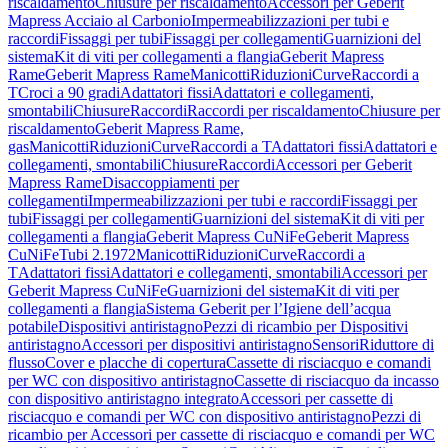
riscaldamento
Chiusure per riscaldamento
Accessori per Geberit
Mapress Acciaio al Carbonio
Impermeabilizzazioni per tubi e
raccordi
Fissaggi per tubi
Fissaggi per collegamenti
Guarnizioni del
sistema
Kit di viti per collegamenti a flangia
Geberit Mapress
Rame
Geberit Mapress Rame
Manicotti
Riduzioni
Curve
Raccordi a
T
Croci a 90 gradi
Adattatori fissi
Adattatori e collegamenti,
smontabili
Chiusure
Raccordi
Raccordi per riscaldamento
Chiusure per
riscaldamento
Geberit Mapress Rame,
gas
Manicotti
Riduzioni
Curve
Raccordi a T
Adattatori fissi
Adattatori e
collegamenti, smontabili
Chiusure
Raccordi
Accessori per Geberit
Mapress Rame
Disaccoppiamenti per
collegamenti
Impermeabilizzazioni per tubi e raccordi
Fissaggi per
tubi
Fissaggi per collegamenti
Guarnizioni del sistema
Kit di viti per
collegamenti a flangia
Geberit Mapress CuNiFe
Geberit Mapress
CuNiFe
Tubi 2.1972
Manicotti
Riduzioni
Curve
Raccordi a
T
Adattatori fissi
Adattatori e collegamenti, smontabili
Accessori per
Geberit Mapress CuNiFe
Guarnizioni del sistema
Kit di viti per
collegamenti a flangia
Sistema Geberit per l’Igiene dell’acqua
potabile
Dispositivi antiristagno
Pezzi di ricambio per Dispositivi
antiristagno
Accessori per dispositivi antiristagno
Sensori
Riduttore di
flusso
Cover e placche di copertura
Cassette di risciacquo e comandi
per WC con dispositivo antiristagno
Cassette di risciacquo da incasso
con dispositivo antiristagno integrato
Accessori per cassette di
risciacquo e comandi per WC con dispositivo antiristagno
Pezzi di
ricambio per Accessori per cassette di risciacquo e comandi per WC