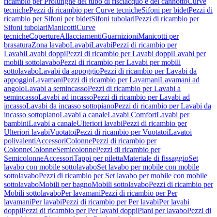
ricambio per Prolunghe del tubo di risciacquo e del cannotto
Curve
tecniche
Pezzi di ricambio per Curve tecniche
Sifoni per bidet
Pezzi di
ricambio per Sifoni per bidet
Sifoni tubolari
Pezzi di ricambio per
Sifoni tubolari
Manicotti
Curve
tecniche
Coperture
Allacciamenti
Guarnizioni
Manicotti per
brasatura
Zona lavabo
Lavabi
Lavabi
Pezzi di ricambio per
Lavabi
Lavabi doppi
Pezzi di ricambio per Lavabi doppi
Lavabi per
mobili sottolavabo
Pezzi di ricambio per Lavabi per mobili
sottolavabo
Lavabi da appoggio
Pezzi di ricambio per Lavabi da
appoggio
Lavamani
Pezzi di ricambio per Lavamani
Lavamani ad
angolo
Lavabi a semincasso
Pezzi di ricambio per Lavabi a
semincasso
Lavabi ad incasso
Pezzi di ricambio per Lavabi ad
incasso
Lavabi da incasso sottopiano
Pezzi di ricambio per Lavabi da
incasso sottopiano
Lavabi a canale
Lavabi Comfort
Lavabi per
bambini
Lavabi a canale
Ulteriori lavabi
Pezzi di ricambio per
Ulteriori lavabi
Vuotatoi
Pezzi di ricambio per Vuotatoi
Lavatoi
polivalenti
Accessori
Colonne
Pezzi di ricambio per
Colonne
Colonne
Semicolonne
Pezzi di ricambio per
Semicolonne
Accessori
Tappi per piletta
Materiale di fissaggio
Set
lavabo con mobile sottolavabo
Set lavabo per mobile con mobile
sottolavabo
Pezzi di ricambio per Set lavabo per mobile con mobile
sottolavabo
Mobili per bagno
Mobili sottolavabo
Pezzi di ricambio per
Mobili sottolavabo
Per lavamani
Pezzi di ricambio per Per
lavamani
Per lavabi
Pezzi di ricambio per Per lavabi
Per lavabi
doppi
Pezzi di ricambio per Per lavabi doppi
Piani per lavabo
Pezzi di