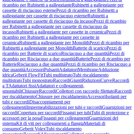
ricambio per Rubinetti a galleggiante
Rubinetti a galleggiante per
cassette di risciacquo esterne
Pezzi di ricambio per Rubinetti a
galleggiante per cassette di risciacquo esterne
Rubinetti a
galleggiante per cassette di risciacquo da incasso
Pezzi di ricambio
per Rubinetti a galleggiante per cassette di risciacquo da
incasso
Rubinetti a galleggiante per cassette in ceramica
Pezzi di
ricambio per Rubinetti a galleggiante per cassette in
ceramica
Rubinetti a galleggiante per Monolith
Pezzi di ricambio per
Rubinetti a galleggiante per Monolith
Batterie di scarico
Pezzi di
ricambio per Batterie di scarico
Risciacquo a due quantità
Pezzi di
ricambio per Risciacquo a due quantità
Batterie
Pezzi di ricambio per
Batterie
Risciacquo a due quantità
Pezzi di ricambio per Risciacquo a
due quantità
Accessori
Pulsanti
Adattatori
Membrane
Adduzione
idrica
Geberit FlowFit
Tubi multistrato
Tubi riscaldamento
multistrato
Tubi monostrato
Raccordi
Giunti
Riduzioni
Curve
Raccordi
a T
Adattatori fissi
Adattatori e collegamenti,
smontabili
Chiusure
Raccordi
Collettori con raccordo filettato
Raccordi
per riscaldamento
Chiusure per riscaldamento
Accessori
Isolanti per
tubi e raccordi
Disaccoppiamenti per
collegamenti
Impermeabilizzazioni per tubi e raccordi
Guarnizioni per
raccordi
Copertura per raccordi
Fissaggi per tubi
Tubi di protezione e
accessori per la posa
Fissaggi per collegamenti
Guarnizioni del
sistema
Kit di viti per collegamenti a flangia
Materiali di
consumo
Geberit Volex
Tubi riscaldamento