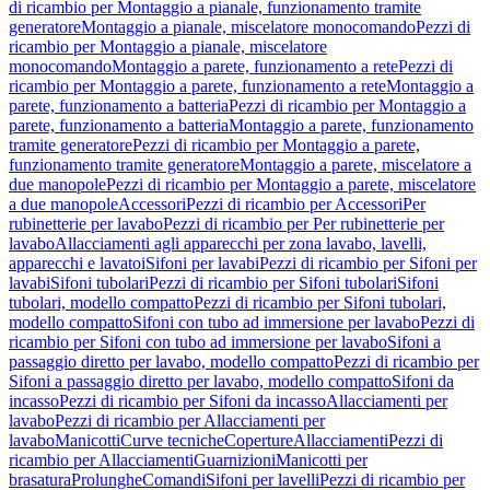
di ricambio per Montaggio a pianale, funzionamento tramite
generatore
Montaggio a pianale, miscelatore monocomando
Pezzi di
ricambio per Montaggio a pianale, miscelatore
monocomando
Montaggio a parete, funzionamento a rete
Pezzi di
ricambio per Montaggio a parete, funzionamento a rete
Montaggio a
parete, funzionamento a batteria
Pezzi di ricambio per Montaggio a
parete, funzionamento a batteria
Montaggio a parete, funzionamento
tramite generatore
Pezzi di ricambio per Montaggio a parete,
funzionamento tramite generatore
Montaggio a parete, miscelatore a
due manopole
Pezzi di ricambio per Montaggio a parete, miscelatore
a due manopole
Accessori
Pezzi di ricambio per Accessori
Per
rubinetterie per lavabo
Pezzi di ricambio per Per rubinetterie per
lavabo
Allacciamenti agli apparecchi per zona lavabo, lavelli,
apparecchi e lavatoi
Sifoni per lavabi
Pezzi di ricambio per Sifoni per
lavabi
Sifoni tubolari
Pezzi di ricambio per Sifoni tubolari
Sifoni
tubolari, modello compatto
Pezzi di ricambio per Sifoni tubolari,
modello compatto
Sifoni con tubo ad immersione per lavabo
Pezzi di
ricambio per Sifoni con tubo ad immersione per lavabo
Sifoni a
passaggio diretto per lavabo, modello compatto
Pezzi di ricambio per
Sifoni a passaggio diretto per lavabo, modello compatto
Sifoni da
incasso
Pezzi di ricambio per Sifoni da incasso
Allacciamenti per
lavabo
Pezzi di ricambio per Allacciamenti per
lavabo
Manicotti
Curve tecniche
Coperture
Allacciamenti
Pezzi di
ricambio per Allacciamenti
Guarnizioni
Manicotti per
brasatura
Prolunghe
Comandi
Sifoni per lavelli
Pezzi di ricambio per