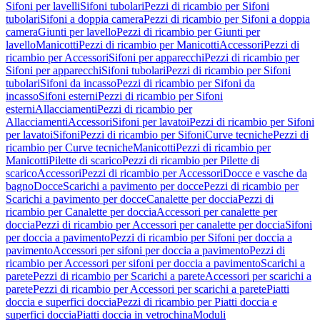
Sifoni per lavelli
Sifoni tubolari
Pezzi di ricambio per Sifoni
tubolari
Sifoni a doppia camera
Pezzi di ricambio per Sifoni a doppia
camera
Giunti per lavello
Pezzi di ricambio per Giunti per
lavello
Manicotti
Pezzi di ricambio per Manicotti
Accessori
Pezzi di
ricambio per Accessori
Sifoni per apparecchi
Pezzi di ricambio per
Sifoni per apparecchi
Sifoni tubolari
Pezzi di ricambio per Sifoni
tubolari
Sifoni da incasso
Pezzi di ricambio per Sifoni da
incasso
Sifoni esterni
Pezzi di ricambio per Sifoni
esterni
Allacciamenti
Pezzi di ricambio per
Allacciamenti
Accessori
Sifoni per lavatoi
Pezzi di ricambio per Sifoni
per lavatoi
Sifoni
Pezzi di ricambio per Sifoni
Curve tecniche
Pezzi di
ricambio per Curve tecniche
Manicotti
Pezzi di ricambio per
Manicotti
Pilette di scarico
Pezzi di ricambio per Pilette di
scarico
Accessori
Pezzi di ricambio per Accessori
Docce e vasche da
bagno
Docce
Scarichi a pavimento per docce
Pezzi di ricambio per
Scarichi a pavimento per docce
Canalette per doccia
Pezzi di
ricambio per Canalette per doccia
Accessori per canalette per
doccia
Pezzi di ricambio per Accessori per canalette per doccia
Sifoni
per doccia a pavimento
Pezzi di ricambio per Sifoni per doccia a
pavimento
Accessori per sifoni per doccia a pavimento
Pezzi di
ricambio per Accessori per sifoni per doccia a pavimento
Scarichi a
parete
Pezzi di ricambio per Scarichi a parete
Accessori per scarichi a
parete
Pezzi di ricambio per Accessori per scarichi a parete
Piatti
doccia e superfici doccia
Pezzi di ricambio per Piatti doccia e
superfici doccia
Piatti doccia in vetrochina
Moduli