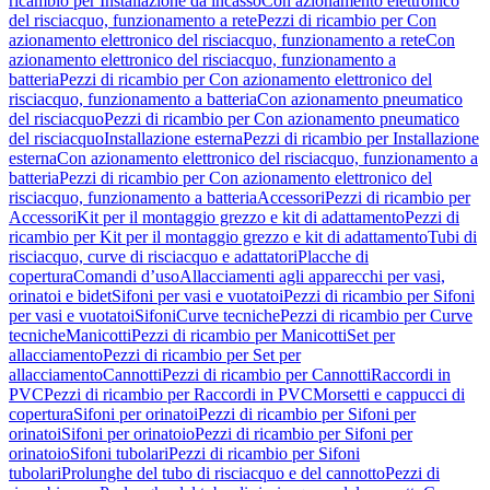
ricambio per Installazione da incasso
Con azionamento elettronico
del risciacquo, funzionamento a rete
Pezzi di ricambio per Con
azionamento elettronico del risciacquo, funzionamento a rete
Con
azionamento elettronico del risciacquo, funzionamento a
batteria
Pezzi di ricambio per Con azionamento elettronico del
risciacquo, funzionamento a batteria
Con azionamento pneumatico
del risciacquo
Pezzi di ricambio per Con azionamento pneumatico
del risciacquo
Installazione esterna
Pezzi di ricambio per Installazione
esterna
Con azionamento elettronico del risciacquo, funzionamento a
batteria
Pezzi di ricambio per Con azionamento elettronico del
risciacquo, funzionamento a batteria
Accessori
Pezzi di ricambio per
Accessori
Kit per il montaggio grezzo e kit di adattamento
Pezzi di
ricambio per Kit per il montaggio grezzo e kit di adattamento
Tubi di
risciacquo, curve di risciacquo e adattatori
Placche di
copertura
Comandi d’uso
Allacciamenti agli apparecchi per vasi,
orinatoi e bidet
Sifoni per vasi e vuotatoi
Pezzi di ricambio per Sifoni
per vasi e vuotatoi
Sifoni
Curve tecniche
Pezzi di ricambio per Curve
tecniche
Manicotti
Pezzi di ricambio per Manicotti
Set per
allacciamento
Pezzi di ricambio per Set per
allacciamento
Cannotti
Pezzi di ricambio per Cannotti
Raccordi in
PVC
Pezzi di ricambio per Raccordi in PVC
Morsetti e cappucci di
copertura
Sifoni per orinatoi
Pezzi di ricambio per Sifoni per
orinatoi
Sifoni per orinatoio
Pezzi di ricambio per Sifoni per
orinatoio
Sifoni tubolari
Pezzi di ricambio per Sifoni
tubolari
Prolunghe del tubo di risciacquo e del cannotto
Pezzi di