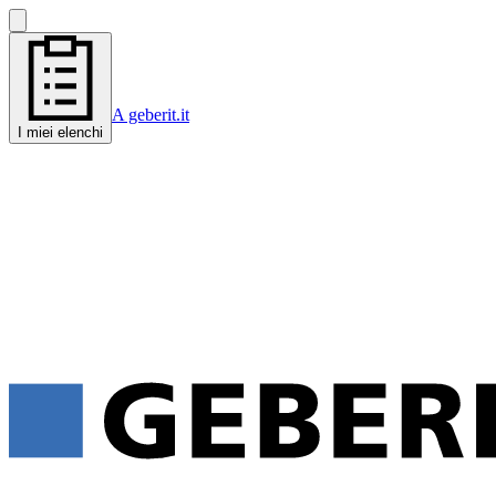
A geberit.it
I miei elenchi