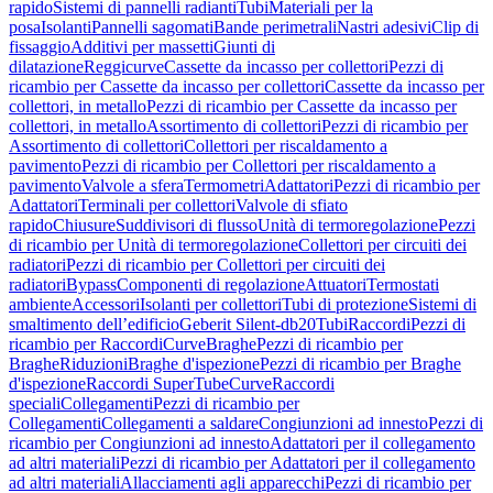
rapido
Sistemi di pannelli radianti
Tubi
Materiali per la
posa
Isolanti
Pannelli sagomati
Bande perimetrali
Nastri adesivi
Clip di
fissaggio
Additivi per massetti
Giunti di
dilatazione
Reggicurve
Cassette da incasso per collettori
Pezzi di
ricambio per Cassette da incasso per collettori
Cassette da incasso per
collettori, in metallo
Pezzi di ricambio per Cassette da incasso per
collettori, in metallo
Assortimento di collettori
Pezzi di ricambio per
Assortimento di collettori
Collettori per riscaldamento a
pavimento
Pezzi di ricambio per Collettori per riscaldamento a
pavimento
Valvole a sfera
Termometri
Adattatori
Pezzi di ricambio per
Adattatori
Terminali per collettori
Valvole di sfiato
rapido
Chiusure
Suddivisori di flusso
Unità di termoregolazione
Pezzi
di ricambio per Unità di termoregolazione
Collettori per circuiti dei
radiatori
Pezzi di ricambio per Collettori per circuiti dei
radiatori
Bypass
Componenti di regolazione
Attuatori
Termostati
ambiente
Accessori
Isolanti per collettori
Tubi di protezione
Sistemi di
smaltimento dell’edificio
Geberit Silent-db20
Tubi
Raccordi
Pezzi di
ricambio per Raccordi
Curve
Braghe
Pezzi di ricambio per
Braghe
Riduzioni
Braghe d'ispezione
Pezzi di ricambio per Braghe
d'ispezione
Raccordi SuperTube
Curve
Raccordi
speciali
Collegamenti
Pezzi di ricambio per
Collegamenti
Collegamenti a saldare
Congiunzioni ad innesto
Pezzi di
ricambio per Congiunzioni ad innesto
Adattatori per il collegamento
ad altri materiali
Pezzi di ricambio per Adattatori per il collegamento
ad altri materiali
Allacciamenti agli apparecchi
Pezzi di ricambio per