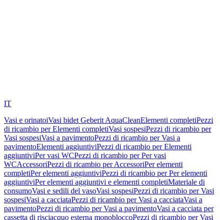
IT
Vasi e orinatoi
Vasi bidet Geberit AquaClean
Elementi completi
Pezzi
di ricambio per Elementi completi
Vasi sospesi
Pezzi di ricambio per
Vasi sospesi
Vasi a pavimento
Pezzi di ricambio per Vasi a
pavimento
Elementi aggiuntivi
Pezzi di ricambio per Elementi
aggiuntivi
Per vasi WC
Pezzi di ricambio per Per vasi
WC
Accessori
Pezzi di ricambio per Accessori
Per elementi
completi
Per elementi aggiuntivi
Pezzi di ricambio per Per elementi
aggiuntivi
Per elementi aggiuntivi e elementi completi
Materiale di
consumo
Vasi e sedili del vaso
Vasi sospesi
Pezzi di ricambio per Vasi
sospesi
Vasi a cacciata
Pezzi di ricambio per Vasi a cacciata
Vasi a
pavimento
Pezzi di ricambio per Vasi a pavimento
Vasi a cacciata per
cassetta di risciacquo esterna monoblocco
Pezzi di ricambio per Vasi