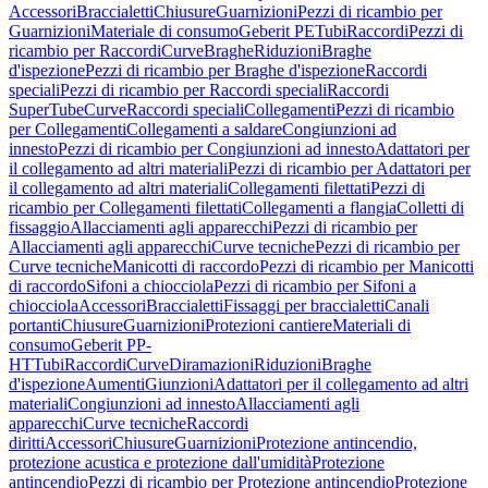
Accessori
Braccialetti
Chiusure
Guarnizioni
Pezzi di ricambio per
Guarnizioni
Materiale di consumo
Geberit PE
Tubi
Raccordi
Pezzi di
ricambio per Raccordi
Curve
Braghe
Riduzioni
Braghe
d'ispezione
Pezzi di ricambio per Braghe d'ispezione
Raccordi
speciali
Pezzi di ricambio per Raccordi speciali
Raccordi
SuperTube
Curve
Raccordi speciali
Collegamenti
Pezzi di ricambio
per Collegamenti
Collegamenti a saldare
Congiunzioni ad
innesto
Pezzi di ricambio per Congiunzioni ad innesto
Adattatori per
il collegamento ad altri materiali
Pezzi di ricambio per Adattatori per
il collegamento ad altri materiali
Collegamenti filettati
Pezzi di
ricambio per Collegamenti filettati
Collegamenti a flangia
Colletti di
fissaggio
Allacciamenti agli apparecchi
Pezzi di ricambio per
Allacciamenti agli apparecchi
Curve tecniche
Pezzi di ricambio per
Curve tecniche
Manicotti di raccordo
Pezzi di ricambio per Manicotti
di raccordo
Sifoni a chiocciola
Pezzi di ricambio per Sifoni a
chiocciola
Accessori
Braccialetti
Fissaggi per braccialetti
Canali
portanti
Chiusure
Guarnizioni
Protezioni cantiere
Materiali di
consumo
Geberit PP-
HT
Tubi
Raccordi
Curve
Diramazioni
Riduzioni
Braghe
d'ispezione
Aumenti
Giunzioni
Adattatori per il collegamento ad altri
materiali
Congiunzioni ad innesto
Allacciamenti agli
apparecchi
Curve tecniche
Raccordi
diritti
Accessori
Chiusure
Guarnizioni
Protezione antincendio,
protezione acustica e protezione dall'umidità
Protezione
antincendio
Pezzi di ricambio per Protezione antincendio
Protezione