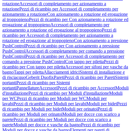
rotazione
Accessori di completamento per azionamento a
rotazione
Pezzi di ricambio per Accessori di completamento per
azionamento a rotazione
Con azionamento a rotazione ed erogazione
al troppopieno
Pezzi di ricambio per Con azionamento a rotazione ed
erogazione al troppopieno
Accessori di completamento per
azionamento a rotazione ed erogazione al troppopieno
Pezzi di
ricambio per Accessori di completamento per azionamento a
rotazione ed erogazione al troppopieno
Con azionamento a pressione
PushControl
Pezzi di ricambio per Con azionamento a pressione
PushControl
Accessori di completamento per comando a pressione
PushControl
Pezzi di ricambio per Accessori di completamento per
comando a pressione PushControl
Con tappo per piletta
Pezzi di
ricambio per Con tappo per piletta
Accessori per sifoni per vasche da
bagno
Tappi per piletta
Allacciamenti idrici
Sistemi di installazione e
di risciacquo
Geberit Duofix
Pareti
Pezzi di ricambio per Pareti
Sistemi
portanti
Pezzi di ricambio per Sistemi
portanti
Pannellature
Accessori
Pezzi di ricambio per Accessori
Moduli
d'installazione
Pezzi di ricambio per Moduli d'installazione
Moduli
per WC
Pezzi di ricambio per Moduli per WC
Moduli per
lavabi
Pezzi di ricambio per Moduli per lavabi
Moduli per bidet
Pezzi
di ricambio per Moduli per bidet
Moduli per orinatoi
Pezzi di
ricambio per Moduli per orinatoi
Moduli per docce con scarico a
parete
Pezzi di ricambio per Moduli per docce con scarico a
parete
Moduli per docce e vasche da bagno
Pezzi di ricambio per
Moduli per docce e vasche da bagno
Elementi per pareti di