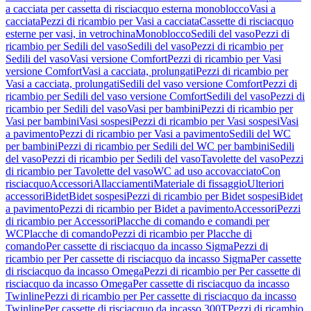
a cacciata per cassetta di risciacquo esterna monoblocco
Vasi a
cacciata
Pezzi di ricambio per Vasi a cacciata
Cassette di risciacquo
esterne per vasi, in vetrochina
Monoblocco
Sedili del vaso
Pezzi di
ricambio per Sedili del vaso
Sedili del vaso
Pezzi di ricambio per
Sedili del vaso
Vasi versione Comfort
Pezzi di ricambio per Vasi
versione Comfort
Vasi a cacciata, prolungati
Pezzi di ricambio per
Vasi a cacciata, prolungati
Sedili del vaso versione Comfort
Pezzi di
ricambio per Sedili del vaso versione Comfort
Sedili del vaso
Pezzi di
ricambio per Sedili del vaso
Vasi per bambini
Pezzi di ricambio per
Vasi per bambini
Vasi sospesi
Pezzi di ricambio per Vasi sospesi
Vasi
a pavimento
Pezzi di ricambio per Vasi a pavimento
Sedili del WC
per bambini
Pezzi di ricambio per Sedili del WC per bambini
Sedili
del vaso
Pezzi di ricambio per Sedili del vaso
Tavolette del vaso
Pezzi
di ricambio per Tavolette del vaso
WC ad uso accovacciato
Con
risciacquo
Accessori
Allacciamenti
Materiale di fissaggio
Ulteriori
accessori
Bidet
Bidet sospesi
Pezzi di ricambio per Bidet sospesi
Bidet
a pavimento
Pezzi di ricambio per Bidet a pavimento
Accessori
Pezzi
di ricambio per Accessori
Placche di comando e comandi per
WC
Placche di comando
Pezzi di ricambio per Placche di
comando
Per cassette di risciacquo da incasso Sigma
Pezzi di
ricambio per Per cassette di risciacquo da incasso Sigma
Per cassette
di risciacquo da incasso Omega
Pezzi di ricambio per Per cassette di
risciacquo da incasso Omega
Per cassette di risciacquo da incasso
Twinline
Pezzi di ricambio per Per cassette di risciacquo da incasso
Twinline
Per cassette di risciacquo da incasso 300T
Pezzi di ricambio