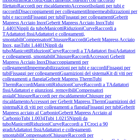
monostrato
Raccordi
Allacciamenti
Collettori con raccordo
filettato
Raccordi per riscaldamento
Accessori
Isolanti per tubi e
raccordi
Disaccoppiamenti per collegamenti
Impermeabilizzazioni per
tubi e raccordi
Fissaggi per tubi
Fissaggi per collegamenti
Geberit
Mapress Acciaio Inox
Geberit Mapress Acciaio Inox
Tubi
1.4401
Nippli da tubo
Manicotti
Riduzioni
Curve
Raccordi a
T
Adattatori fissi
Adattatori e collegamenti,
smontabili
Compensatori
Chiusure
Raccordi
Geberit Mapress Acciaio
Inox, gas
Tubi 1.4401
Nippli da
tubo
Manicotti
Riduzioni
Curve
Raccordi a T
Adattatori fissi
Adattatori
e collegamenti, smontabili
Chiusure
Raccordi
Accessori Geberit
Mapress Acciaio Inox
Disaccoppiamenti per
collegamenti
Impermeabilizzazioni per tubi e raccordi
Fissaggi per
tubi
Fissaggi per collegamenti
Guarnizioni del sistema
Kit di viti per
collegamenti a flangia
Geberit Mapress Therm
Tubi
Therm
Raccordi
Manicotti
Riduzioni
Curve
Raccordi a T
Adattatori
fissi
Adattatori e giunzioni, removibili
Compensatori
assiali
Chiusure
Raccordi per riscaldamento
Chiusure per
riscaldamento
Accessori per Geberit Mapress Therm
Guarnizioni del
sistema
Kit di viti per collegamenti a flangia
Fissaggi per tubi
Geberit
Mapress acciaio al Carbonio
Geberit Mapress Acciaio al
Carbonio
Tubi 1.0034
Tubi 1.0215
Nippli da
tubo
Manicotti
Riduzioni
Curve
Raccordi a T
Croci a 90
gradi
Adattatori fissi
Adattatori e collegamenti,
smontabili
Compensatori
Chiusure
Raccordi per