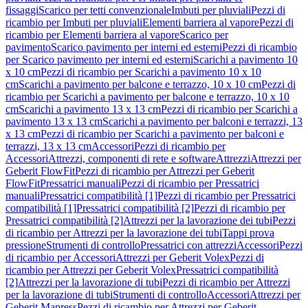
fissaggi
Scarico per tetti convenzionale
Imbuti per pluviali
Pezzi di
ricambio per Imbuti per pluviali
Elementi barriera al vapore
Pezzi di
ricambio per Elementi barriera al vapore
Scarico per
pavimento
Scarico pavimento per interni ed esterni
Pezzi di ricambio
per Scarico pavimento per interni ed esterni
Scarichi a pavimento 10
x 10 cm
Pezzi di ricambio per Scarichi a pavimento 10 x 10
cm
Scarichi a pavimento per balcone e terrazzo, 10 x 10 cm
Pezzi di
ricambio per Scarichi a pavimento per balcone e terrazzo, 10 x 10
cm
Scarichi a pavimento 13 x 13 cm
Pezzi di ricambio per Scarichi a
pavimento 13 x 13 cm
Scarichi a pavimento per balconi e terrazzi, 13
x 13 cm
Pezzi di ricambio per Scarichi a pavimento per balconi e
terrazzi, 13 x 13 cm
Accessori
Pezzi di ricambio per
Accessori
Attrezzi, componenti di rete e software
Attrezzi
Attrezzi per
Geberit FlowFit
Pezzi di ricambio per Attrezzi per Geberit
FlowFit
Pressatrici manuali
Pezzi di ricambio per Pressatrici
manuali
Pressatrici compatibilità [1]
Pezzi di ricambio per Pressatrici
compatibilità [1]
Pressatrici compatibilità [2]
Pezzi di ricambio per
Pressatrici compatibilità [2]
Attrezzi per la lavorazione dei tubi
Pezzi
di ricambio per Attrezzi per la lavorazione dei tubi
Tappi prova
pressione
Strumenti di controllo
Pressatrici con attrezzi
Accessori
Pezzi
di ricambio per Accessori
Attrezzi per Geberit Volex
Pezzi di
ricambio per Attrezzi per Geberit Volex
Pressatrici compatibilità
[2]
Attrezzi per la lavorazione di tubi
Pezzi di ricambio per Attrezzi
per la lavorazione di tubi
Strumenti di controllo
Accessori
Attrezzi per
Geberit Mapress
Pezzi di ricambio per Attrezzi per Geberit