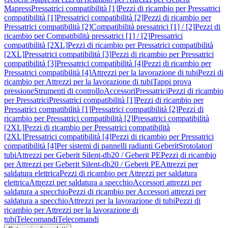
Mapress
Pressatrici compatibilità [1]
Pezzi di ricambio per Pressatrici
compatibilità [1]
Pressatrici compatibilità [2]
Pezzi di ricambio per
Pressatrici compatibilità [2]
Compatibilità pressatrici [1] / [2]
Pezzi di
ricambio per Compatibilità pressatrici [1] / [2]
Pressatrici
compatibilità [2XL]
Pezzi di ricambio per Pressatrici compatibilità
[2XL]
Pressatrici compatibilità [3]
Pezzi di ricambio per Pressatrici
compatibilità [3]
Pressatrici compatibilità [4]
Pezzi di ricambio per
Pressatrici compatibilità [4]
Attrezzi per la lavorazione di tubi
Pezzi di
ricambio per Attrezzi per la lavorazione di tubi
Tappi prova
pressione
Strumenti di controllo
Accessori
Pressatrici
Pezzi di ricambio
per Pressatrici
Pressatrici compatibilità [1]
Pezzi di ricambio per
Pressatrici compatibilità [1]
Pressatrici compatibilità [2]
Pezzi di
ricambio per Pressatrici compatibilità [2]
Pressatrici compatibilità
[2XL]
Pezzi di ricambio per Pressatrici compatibilità
[2XL]
Pressatrici compatibilità [4]
Pezzi di ricambio per Pressatrici
compatibilità [4]
Per sistemi di pannelli radianti Geberit
Srotolatori
tubi
Attrezzi per Geberit Silent-db20 / Geberit PE
Pezzi di ricambio
per Attrezzi per Geberit Silent-db20 / Geberit PE
Attrezzi per
saldatura elettrica
Pezzi di ricambio per Attrezzi per saldatura
elettrica
Attrezzi per saldatura a specchio
Accessori attrezzi per
saldatura a specchio
Pezzi di ricambio per Accessori attrezzi per
saldatura a specchio
Attrezzi per la lavorazione di tubi
Pezzi di
ricambio per Attrezzi per la lavorazione di
tubi
Telecomandi
Telecomandi