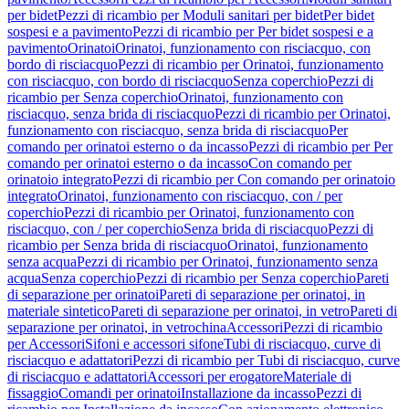
per bidet
Pezzi di ricambio per Moduli sanitari per bidet
Per bidet
sospesi e a pavimento
Pezzi di ricambio per Per bidet sospesi e a
pavimento
Orinatoi
Orinatoi, funzionamento con risciacquo, con
bordo di risciacquo
Pezzi di ricambio per Orinatoi, funzionamento
con risciacquo, con bordo di risciacquo
Senza coperchio
Pezzi di
ricambio per Senza coperchio
Orinatoi, funzionamento con
risciacquo, senza brida di risciacquo
Pezzi di ricambio per Orinatoi,
funzionamento con risciacquo, senza brida di risciacquo
Per
comando per orinatoi esterno o da incasso
Pezzi di ricambio per Per
comando per orinatoi esterno o da incasso
Con comando per
orinatoio integrato
Pezzi di ricambio per Con comando per orinatoio
integrato
Orinatoi, funzionamento con risciacquo, con / per
coperchio
Pezzi di ricambio per Orinatoi, funzionamento con
risciacquo, con / per coperchio
Senza brida di risciacquo
Pezzi di
ricambio per Senza brida di risciacquo
Orinatoi, funzionamento
senza acqua
Pezzi di ricambio per Orinatoi, funzionamento senza
acqua
Senza coperchio
Pezzi di ricambio per Senza coperchio
Pareti
di separazione per orinatoi
Pareti di separazione per orinatoi, in
materiale sintetico
Pareti di separazione per orinatoi, in vetro
Pareti di
separazione per orinatoi, in vetrochina
Accessori
Pezzi di ricambio
per Accessori
Sifoni e accessori sifone
Tubi di risciacquo, curve di
risciacquo e adattatori
Pezzi di ricambio per Tubi di risciacquo, curve
di risciacquo e adattatori
Accessori per erogatore
Materiale di
fissaggio
Comandi per orinatoi
Installazione da incasso
Pezzi di