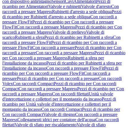
con dispositivo antiristagno
Sensori
Cavi
Alimentatori
Pezzi di
ricambio per Alimentatori
Valvole e rubinetti
Valvole d'arresto
Con
raccordi a pressare Mapress
Rubinetti d'arresto a sede obliqua
Pezzi
di ricambio per Rubinetti d'arresto a sede obliqua
Con raccordi a
pressare FlowFit
Pezzi di ricambio per Con raccordi a pressare
FlowFit
Con raccordi a pressare Mapress
Pezzi di ricambio per Con
raccordi a pressare Mapress
Valvole di prelievo
Valvole di
scarico
Rubinetti a sfera
Pezzi di ricambio per Rubinetti a sfera
Con
raccordi a pressare FlowFit
Pezzi di ricambio per Con raccordi a
pressare FlowFit
Con raccordi a pressare
Pezzi di ricambio per Con
raccordi a pressare
Con raccordi a pressare Mapress
Pezzi di ricambio
per Con raccordi a pressare Mapress
Rubinetti a sfera per
l'installazione da incasso
Pezzi di ricambio per Rubinetti a sfera per
l'installazione da incasso
Con raccordi a pressare FlowFit
Pezzi di
ricambio per Con raccordi a pressare FlowFit
Con raccordi a
pressare
Pezzi di ricambio per Con raccordi a pressare
Con raccordi
Volex
Con raccordi Compact
Pezzi di ricambio per Con raccordi
Compact
Con raccordi a pressare Mapress
Pezzi di ricambio per Con
raccordi a pressare Mapress
Con raccordi filettati
Unità valvole
d'intercettazione e collettori per il montaggio da incasso
Pezzi di
ricambio per Unità valvole d'intercettazione e collettori per il
montaggio da incasso
Con raccordi Compact
Pezzi di ricambio per
Con raccordi Compact
Valvole di ritegno
Con raccordi a pressare
Mapress
Collegamenti idrici per contatore dell'acqua
Con raccordi
filettati
Valvole di sfiato per riscaldamento
Valvole di sfiato