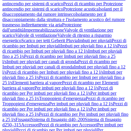
antincendio per sistemi di scarico
Pezzi di ricambio per Protezione
antincendio per sistemi di scarico
Protezione acustica
Isolanti per il
disaccoppiamento dal rumore intrinseco
Isolamento per il
disaccoppiamento dalla struttura e l'isolamento acustico del rumore
trasmesso indirettamente via aria
Protezione
dall'umidità
Impermeabilizzazione
Valvole di ventilazione per
scarico
Valvole di ventilazione
Valvole di ritegno a risparmio
energetico
Scarico per tetti Geberit Pluvia
Imbuti per pluviali
Pezzi di
ricambio per Imbuti per pluviali
Imbuti per pluviali fino a 12 l/s
Pezzi
di ricambio per Imbuti per pluviali fino a 12 l/s
Imbuti per pluviali
fino a 25 l/s
Pezzi di ricambio per Imbuti per pluviali fino a 25
l/s
Imbuti per pluviali per canali di gronda
Pezzi di ricambio per
Imbuti per pluviali per canali di gronda
Imbuti per pluviali fino a 12
l/s
Pezzi di ricambio per Imbuti per pluviali fino a 12 l/s
Imbuti per
pluviali fino a 25 l/s
Pezzi di ricambio per Imbuti per pluviali fino a
25 l/s
Elementi barriera al vapore
Pezzi di ricambio per Elementi
barriera al vapore
Per imbuti per pluviali fino a 12 l/s
Pezzi di
ricambio per Per imbuti per pluviali fino a 12 l/s
Per imbuti per
pluviali fino a 25 l/s
Troppopieni d'emergenza
Pezzi di ricambio per
Troppopieni d'emergenza
Per imbuti per pluviali fino a 12 l/s
Pezzi di
ricambio per Per imbuti per pluviali fino a 12 l/s
Per imbuti per
pluviali fino a 25 l/s
Pezzi di ricambio per Per imbuti per pluviali fino
a 25 l/s
Fissaggi
Sistema di fissaggio d40–200
Sistema di fissaggio
d250–315
Accessori
Pezzi di ricambio per Accessori
Per imbuti per
pluviali
Pezzi di ricambio per Per imbuti per pluviali
Per