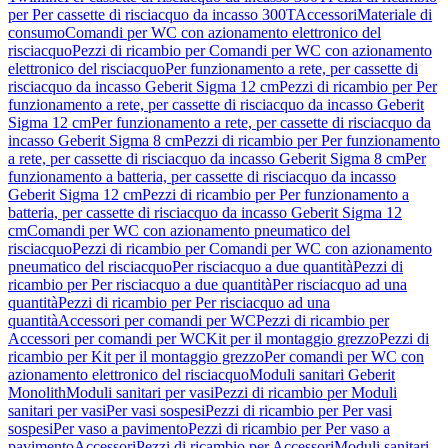
per Per cassette di risciacquo da incasso 300T
Accessori
Materiale di
consumo
Comandi per WC con azionamento elettronico del
risciacquo
Pezzi di ricambio per Comandi per WC con azionamento
elettronico del risciacquo
Per funzionamento a rete, per cassette di
risciacquo da incasso Geberit Sigma 12 cm
Pezzi di ricambio per Per
funzionamento a rete, per cassette di risciacquo da incasso Geberit
Sigma 12 cm
Per funzionamento a rete, per cassette di risciacquo da
incasso Geberit Sigma 8 cm
Pezzi di ricambio per Per funzionamento
a rete, per cassette di risciacquo da incasso Geberit Sigma 8 cm
Per
funzionamento a batteria, per cassette di risciacquo da incasso
Geberit Sigma 12 cm
Pezzi di ricambio per Per funzionamento a
batteria, per cassette di risciacquo da incasso Geberit Sigma 12
cm
Comandi per WC con azionamento pneumatico del
risciacquo
Pezzi di ricambio per Comandi per WC con azionamento
pneumatico del risciacquo
Per risciacquo a due quantità
Pezzi di
ricambio per Per risciacquo a due quantità
Per risciacquo ad una
quantità
Pezzi di ricambio per Per risciacquo ad una
quantità
Accessori per comandi per WC
Pezzi di ricambio per
Accessori per comandi per WC
Kit per il montaggio grezzo
Pezzi di
ricambio per Kit per il montaggio grezzo
Per comandi per WC con
azionamento elettronico del risciacquo
Moduli sanitari Geberit
Monolith
Moduli sanitari per vasi
Pezzi di ricambio per Moduli
sanitari per vasi
Per vasi sospesi
Pezzi di ricambio per Per vasi
sospesi
Per vaso a pavimento
Pezzi di ricambio per Per vaso a
pavimento
Accessori
Pezzi di ricambio per Accessori
Moduli sanitari