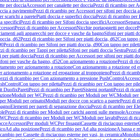
tte per doccia
Accessori per canalette per doccia
Pezzi di ricambio per Ac
occia a pavimento
Pezzi di ricambio per Accessori per sifoni per doccia 
r scarichi a parete
Piatti doccia e superfici doccia
Pezzi di ricambio per P
a specifici
Pezzi di ricambio per Sifoni doccia specifici
Accessori
Separa
cessori
Pezzi di ricambio per Accessori
Nicchie portaoggetti per docce
P
ciamenti agli apparecchi per docce e vasche da bagno
Sifoni per piatti d
doccia, d62
Pezzi di ricambio per Sifoni per piatti doccia, d62
Con tappo p
90
Pezzi di ricambio per Sifoni per piatti doccia, d90
Con tappo per pilett
zi di ricambio per Tappi per piletta
Sifoni per piatti doccia Sestra
Pezzi d
 per piatti doccia
Pezzi di ricambio per Accessori per sifoni per piatti do
ifoni per vasche da bagno, d52
Con azionamento a rotazione
Pezzi di r
etamento per azionamento a rotazione
Con azionamento a rotazione ed e
r azionamento a rotazione ed erogazione al troppopieno
Pezzi di ricam
ezzi di ricambio per Con azionamento a pressione PushControl
Accesso
ushControl
Con tappo per piletta
Pezzi di ricambio per Con tappo per pile
it Duofix
Pareti
Pezzi di ricambio per Pareti
Sistemi portanti
Pezzi di rica
azione
Moduli per WC
Pezzi di ricambio per Moduli per WC
Moduli per 
per Moduli per orinatoi
Moduli per docce con scarico a parete
Pezzi di r
 bagno
Elementi per pareti di separazione doccia
Pezzi di ricambio per Ele
ole
Pezzi di ricambio per Moduli per carichi agenti sulle mensole
Access
r WC
Pezzi di ricambio per Moduli per WC
Moduli per lavabi
Pezzi di ri
occe
Accessori
Per moduli WC
Per fissaggi
Cassette di risciacquo esterne
C
ico
Ad alta posizione
Pezzi di ricambio per Ad alta posizione
A bassa e m
icambio per Cassette di risciacquo esterne per vasi, in ceramica
Monoblo