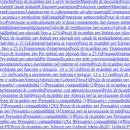
ecniche
Pezzi di ricambio per Curve tecniche
Manicotti di raccordo
Pezzi
ialetti
Canali portanti
Chiusure
Guarnizioni
Protezioni cantiere
Materiali
nti
Giunzioni
Adattatori per il collegamento ad altri materiali
Congiunzio
 acustica e protezione dall'umidità
Protezione antincendio
Pezzi di rica
rico
Protezione acustica
Isolanti per il disaccoppiamento dal rumore intri
midità
Impermeabilizzazione
Valvole di ventilazione per scarico
Valvole d
iali
Imbuti per pluviali fino a 12 l/s
Pezzi di ricambio per Imbuti per pluvi
Pezzi di ricambio per Imbuti per pluviali per canali di gronda
Imbuti per 
ali fino a 25 l/s
Elementi barriera al vapore
Pezzi di ricambio per Elemen
 fino a 25 l/s
Troppopieni d'emergenza
Pezzi di ricambio per Troppopie
Pezzi di ricambio per Per imbuti per pluviali fino a 25 l/s
Fissaggi
Sistem
Per imbuti per pluviali
Per fissaggi
Scarico per tetti convenzionale
Imbuti 
 pavimento
Scarico pavimento per interni ed esterni
Pezzi di ricambio per
pavimento per balcone e terrazzo, 10 x 10 cm
Pezzi di ricambio per Scari
x 13 cm
Scarichi a pavimento per balconi e terrazzi, 13 x 13 cm
Pezzi di 
ete e software
Attrezzi
Attrezzi per Geberit FlowFit
Pezzi di ricambio per
ssatrici compatibilità [1]
Pressatrici compatibilità [2]
Pezzi di ricambio p
one
Strumenti di controllo
Pressatrici con attrezzi
Accessori
Pezzi di ricam
avorazione di tubi
Pezzi di ricambio per Attrezzi per la lavorazione di tub
Pezzi di ricambio per Pressatrici compatibilità [1]
Pressatrici compatibilit
[2]
Pressatrici compatibilità [2XL]
Pezzi di ricambio per Pressatrici comp
o per Pressatrici compatibilità [4]
Attrezzi per la lavorazione di tubi
Pezz
er Pressatrici
Pressatrici compatibilità [1]
Pezzi di ricambio per Pressatric
ambio per Pressatrici compatibilità [2XL]
Pressatrici compatibilità [4]
Pez
rit PE
Pezzi di ricambio per Attrezzi per Geberit Silent-db20 / Geberit 