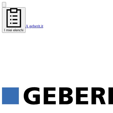
A geberit.it
I miei elenchi