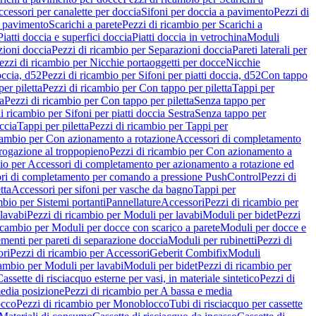
cessori per canalette per doccia
Sifoni per doccia a pavimento
Pezzi di
a pavimento
Scarichi a parete
Pezzi di ricambio per Scarichi a
iatti doccia e superfici doccia
Piatti doccia in vetrochina
Moduli
zioni doccia
Pezzi di ricambio per Separazioni doccia
Pareti laterali per
ezzi di ricambio per Nicchie portaoggetti per docce
Nicchie
occia, d52
Pezzi di ricambio per Sifoni per piatti doccia, d52
Con tappo
er piletta
Pezzi di ricambio per Con tappo per piletta
Tappi per
a
Pezzi di ricambio per Con tappo per piletta
Senza tappo per
i ricambio per Sifoni per piatti doccia Sestra
Senza tappo per
ccia
Tappi per piletta
Pezzi di ricambio per Tappi per
icambio per Con azionamento a rotazione
Accessori di completamento
rogazione al troppopieno
Pezzi di ricambio per Con azionamento a
bio per Accessori di completamento per azionamento a rotazione ed
ri di completamento per comando a pressione PushControl
Pezzi di
tta
Accessori per sifoni per vasche da bagno
Tappi per
mbio per Sistemi portanti
Pannellature
Accessori
Pezzi di ricambio per
lavabi
Pezzi di ricambio per Moduli per lavabi
Moduli per bidet
Pezzi
icambio per Moduli per docce con scarico a parete
Moduli per docce e
menti per pareti di separazione doccia
Moduli per rubinetti
Pezzi di
ori
Pezzi di ricambio per Accessori
Geberit Combifix
Moduli
cambio per Moduli per lavabi
Moduli per bidet
Pezzi di ricambio per
assette di risciacquo esterne per vasi, in materiale sintetico
Pezzi di
edia posizione
Pezzi di ricambio per A bassa e media
cco
Pezzi di ricambio per Monoblocco
Tubi di risciacquo per cassette