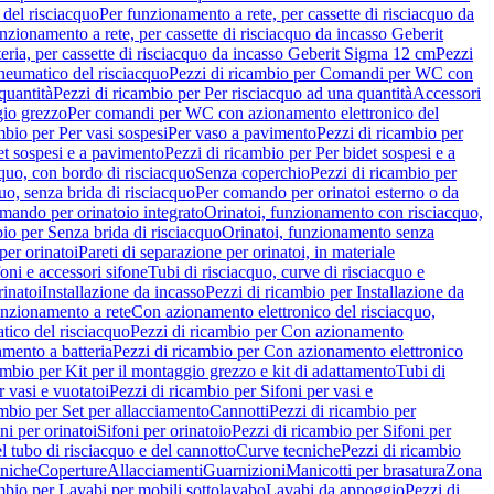
del risciacquo
Per funzionamento a rete, per cassette di risciacquo da
nzionamento a rete, per cassette di risciacquo da incasso Geberit
eria, per cassette di risciacquo da incasso Geberit Sigma 12 cm
Pezzi
umatico del risciacquo
Pezzi di ricambio per Comandi per WC con
quantità
Pezzi di ricambio per Per risciacquo ad una quantità
Accessori
gio grezzo
Per comandi per WC con azionamento elettronico del
mbio per Per vasi sospesi
Per vaso a pavimento
Pezzi di ricambio per
et sospesi e a pavimento
Pezzi di ricambio per Per bidet sospesi e a
quo, con bordo di risciacquo
Senza coperchio
Pezzi di ricambio per
uo, senza brida di risciacquo
Per comando per orinatoi esterno o da
mando per orinatoio integrato
Orinatoi, funzionamento con risciacquo,
bio per Senza brida di risciacquo
Orinatoi, funzionamento senza
per orinatoi
Pareti di separazione per orinatoi, in materiale
foni e accessori sifone
Tubi di risciacquo, curve di risciacquo e
inatoi
Installazione da incasso
Pezzi di ricambio per Installazione da
unzionamento a rete
Con azionamento elettronico del risciacquo,
ico del risciacquo
Pezzi di ricambio per Con azionamento
mento a batteria
Pezzi di ricambio per Con azionamento elettronico
ambio per Kit per il montaggio grezzo e kit di adattamento
Tubi di
r vasi e vuotatoi
Pezzi di ricambio per Sifoni per vasi e
ambio per Set per allacciamento
Cannotti
Pezzi di ricambio per
ni per orinatoi
Sifoni per orinatoio
Pezzi di ricambio per Sifoni per
l tubo di risciacquo e del cannotto
Curve tecniche
Pezzi di ricambio
cniche
Coperture
Allacciamenti
Guarnizioni
Manicotti per brasatura
Zona
mbio per Lavabi per mobili sottolavabo
Lavabi da appoggio
Pezzi di