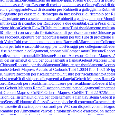
sori
Guarnizioni
Guarnizioni ad anello
Nippli, rosoni e riduttori di flusso
quo da incasso Sigma
Cassette di risciacquo da incasso Omega
Pezzi di r
tti a galleggiante
Pezzi di ricambio per Rubinetti a galleggiante
Rubinett
alleggiante per cassette di risciacquo da incasso
Pezzi di ricambio per Ru
galleggiante per cassette in ceramica
Rubinetti a galleggiante per Monol
ntità
Pezzi di ricambio per Risciacquo a due quantità
Batterie
Pezzi di r
ione idrica
Geberit FlowFit
Tubi multistrato
Tubi riscaldamento multistr
i
Collettori con raccordo filettato
Raccordi per riscaldamento
Chiusure pe
per raccordi
Copertura per raccordi
Fissaggi per tubi
Tubi di protezione e 
it Volex
Tubi riscaldamento monostrato
Raccordi
Allacciamenti
Collettor
ioni per tubi e raccordi
Fissaggi per tubi
Fissaggi per collegamenti
Geber
 fissi
Adattatori e collegamenti, smontabili
Compensatori
Chiusure
Raccor
 collegamenti, smontabili
Chiusure
Raccordi
Accessori Geberit Mapress 
ni del sistema
Kit di viti per collegamenti a flangia
Geberit Mapress The
i
Chiusure
Raccordi per riscaldamento
Chiusure per riscaldamento
Access
bonio
Geberit Mapress Acciaio al Carbonio
Tubi 1.0034
Tubi 1.0215
Nipp
i
Chiusure
Raccordi per riscaldamento
Chiusure per riscaldamento
Access
el sistema
Kit di viti per collegamenti a flangia
Geberit Mapress Rame
Ge
cordi
Raccordi per riscaldamento
Chiusure per riscaldamento
Geberit Ma
per Geberit Mapress Rame
Disaccoppiamenti per collegamenti
Impermeab
gia
Geberit Mapress CuNiFe
Geberit Mapress CuNiFe
Tubi 2.1972
Manic
izioni del sistema
Kit di viti per collegamenti a flangia
Sistema Geberit p
agno
Sensori
Riduttore di flusso
Cover e placche di copertura
Cassette di r
er cassette di risciacquo e comandi per WC con dispositivo antiristagn
ricambio per Alimentatori
Valvole e rubinetti
Valvole d'arresto
Con raccor