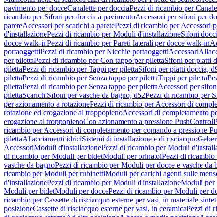
pavimento per docce
Canalette per doccia
Pezzi di ricambio per Canale
ricambio per Sifoni per doccia a pavimento
Accessori per sifoni per d
parete
Accessori per scarichi a parete
Pezzi di ricambio per Accessori pe
d'installazione
Pezzi di ricambio per Moduli d'installazione
Sifoni docci
docce walk-in
Pezzi di ricambio per Pareti laterali per docce walk-in
Ac
portaoggetti
Pezzi di ricambio per Nicchie portaoggetti
Accessori
Allac
per piletta
Pezzi di ricambio per Con tappo per piletta
Sifoni per piatti 
piletta
Pezzi di ricambio per Tappi per piletta
Sifoni per piatti doccia, d
piletta
Pezzi di ricambio per Senza tappo per piletta
Tappi per piletta
Pez
piletta
Pezzi di ricambio per Senza tappo per piletta
Accessori per sifoni
piletta
Scarichi
Sifoni per vasche da bagno, d52
Pezzi di ricambio per S
per azionamento a rotazione
Pezzi di ricambio per Accessori di compl
rotazione ed erogazione al troppopieno
Accessori di completamento pe
erogazione al troppopieno
Con azionamento a pressione PushControl
P
ricambio per Accessori di completamento per comando a pressione P
piletta
Allacciamenti idrici
Sistemi di installazione e di risciacquo
Geber
Accessori
Moduli d'installazione
Pezzi di ricambio per Moduli d'install
di ricambio per Moduli per bidet
Moduli per orinatoi
Pezzi di ricambio 
vasche da bagno
Pezzi di ricambio per Moduli per docce e vasche da
ricambio per Moduli per rubinetti
Moduli per carichi agenti sulle mens
d'installazione
Pezzi di ricambio per Moduli d'installazione
Moduli pe
Moduli per bidet
Moduli per docce
Pezzi di ricambio per Moduli per d
ricambio per Cassette di risciacquo esterne per vasi, in materiale sintet
posizione
Cassette di risciacquo esterne per vasi, in ceramica
Pezzi di r