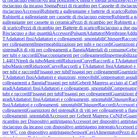
di risciacquo esterne
Ad alta posizione
A bassa e media posizione
Acces
risciacquo da incasso Sigma
Pezzi di ricambio per Cassette di risciac
risciacquo
Accessori
Rubinetti a galleggiante e batterie di scarico
Rubine
Rubinetti a galleggiante per cassette di risciacquo esterne
Rubinetti a g
galleggiante per cassette in ceramica
Pezzi di ricambio per Rubinetti a 
di scarico
Pezzi di ricambio per Batterie di scarico
Risciacquo a due qua
Risciacquo a due quantità
Accessori
Pulsanti
Adattatori
Membrane
Adduz
T
Adattatori fissi
Adattatori e collegamenti, smontabili
Chiusure
Raccord
per collegamenti
Impermeabilizzazioni per tubi e raccordi
Guarnizioni 
sistema
Kit di viti per collegamenti a flangia
Materiali di consumo
Geber
per tubi e raccordi
Disaccoppiamenti per collegamenti
Impermeabilizzaz
1.4401
Nippli da tubo
Manicotti
Riduzioni
Curve
Raccordi a T
Adattatori
tubo
Manicotti
Riduzioni
Curve
Raccordi a T
Adattatori fissi
Adattatori e
per tubi e raccordi
Fissaggi per tubi
Fissaggi per collegamenti
Guarnizio
T
Adattatori fissi
Adattatori e giunzioni, removibili
Compensatori assial
collegamenti a flangia
Fissaggi per tubi
Geberit Mapress acciaio al Car
gradi
Adattatori fissi
Adattatori e collegamenti, smontabili
Compensator
tubi e raccordi
Fissaggi per tubi
Fissaggi per collegamenti
Guarnizioni d
gradi
Adattatori fissi
Adattatori e collegamenti, smontabili
Chiusure
Rac
fissi
Adattatori e collegamenti, smontabili
Chiusure
Raccordi
Accessori 
collegamenti
Guarnizioni del sistema
Kit di viti per collegamenti a flan
collegamenti, smontabili
Accessori per Geberit Mapress CuNiFe
Guarn
ricambio per Dispositivi antiristagno
Accessori per dispositivi antirist
risciacquo da incasso con dispositivo antiristagno integrato
Accessori p
per WC con dispositivo antiristagno
Sensori
Cavi
Alimentatori
Pezzi di 