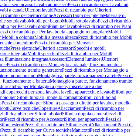
vabi a semincasso
Lavabi ad incasso
Pezzi di ricambio per Lavabi ad
vabi a canale
Ulteriori lavabi
Pezzi di ricambio per Ulteriori
di ricambio per Semicolonne
Accessori
Tappi per piletta
Materiale di
ile sottolavabo
Mobili per bagno
Mobili sottolavabo
Pezzi di ricambio
ambio per Per lavabi doppi
Piani per lavabo
Pezzi di ricambio per Piani
ezzi di ricambio per Per lavabo da appoggio rettangolare
Mobili
r Mobili a colonna
Mobili a mezza altezza
Pezzi di ricambio per Mobili
nsole contenitore
Pezzi di ricambio per Mensole
tiche
Prese elettriche
Ulteriori accessori
Specchi e mobili
zione integrata
Mobili specchio
Pezzi di ricambio per Mobili
za illuminazione integrata
Accessori
Elementi luminosi
Ulteriori
rete
Pezzi di ricambio per Montaggio a pianale, funzionamento a
funzionamento tramite generatore
Pezzi di ricambio per Montaggio a
elatore monocomando
Montaggio a parete, funzionamento a rete
Pezzi di
, funzionamento a batteria
Montaggio a parete, funzionamento tramite
di ricambio per Montaggio a parete, miscelatore a due
gli apparecchi per zona lavabo, lavelli, apparecchi e lavatoi
Sifoni per
ambio per Sifoni tubolari, modello compatto
Sifoni con tubo ad
o
Pezzi di ricambio per Sifoni a passaggio diretto per lavabo, modello
cotti
Curve tecniche
Coperture
Allacciamenti
Pezzi di ricambio per
zi di ricambio per Sifoni tubolari
Sifoni a doppia camera
Pezzi di
ori
Pezzi di ricambio per Accessori
Sifoni per apparecchi
Pezzi di
Sifoni esterni
Pezzi di ricambio per Sifoni esterni
Allacciamenti
Pezzi di
e
Pezzi di ricambio per Curve tecniche
Manicotti
Pezzi di ricambio per
richi a pavimento per docce
Pezzi di ricambio per Scarichi a