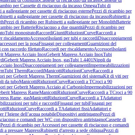
Materiali di consumo
Cassette di risciacquo da incasso
Cassette di
icambio per Cassette di risciacquo da incasso Omega
Tubi di
i a galleggiante per cassette di risciacquo esterne
Pezzi di ricambio per
binetti a galleggiante per cassette di risciacquo da incasso
Rubinetti a
ith
Pezzi di ricambio per Rubinetti a galleggiante per Monolith
Batterie
icambio per Batterie
Risciacquo a due quantità
Pezzi di ricambio per
ato
Tubi monostrato
Raccordi
Giunti
Riduzioni
Curve
Raccordi a
r riscaldamento
Accessori
Isolanti per tubi e raccordi
Disaccoppiamenti
accessori per la posa
Fissaggi per collegamenti
Guarnizioni del
i con raccordo filettato
Raccordi per riscaldamento
Accessori
Isolanti
it Mapress Acciaio Inox
Geberit Mapress Acciaio Inox
Tubi
di
Geberit Mapress Acciaio Inox, gas
Tubi 1.4401
Nippli da
Acciaio Inox
Disaccoppiamenti per collegamenti
Impermeabilizzazioni
rm
Tubi Therm
Raccordi
Manicotti
Riduzioni
Curve
Raccordi a
ori per Geberit Mapress Therm
Guarnizioni del sistema
Kit di viti per
li da tubo
Manicotti
Riduzioni
Curve
Raccordi a T
Croci a 90
ori per Geberit Mapress Acciaio al Carbonio
Impermeabilizzazioni per
berit Mapress Rame
Manicotti
Riduzioni
Curve
Raccordi a T
Croci a 90
press Rame, gas
Manicotti
Riduzioni
Curve
Raccordi a T
Adattatori
ilizzazioni per tubi e raccordi
Fissaggi per tubi
Fissaggi per
otti
Riduzioni
Curve
Raccordi a T
Adattatori fissi
Adattatori e
er l’Igiene dell’acqua potabile
Dispositivi antiristagno
Pezzi di
isciacquo e comandi per WC con dispositivo antiristagno
Cassette di
o
Pezzi di ricambio per Accessori per cassette di risciacquo e comandi
di a pressare Mapress
Rubinetti d'arresto a sede obliqua
Pezzi di