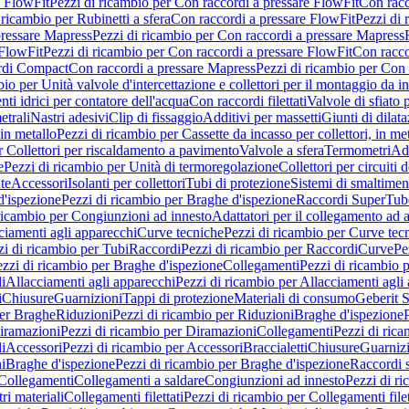
e FlowFit
Pezzi di ricambio per Con raccordi a pressare FlowFit
Con racc
 ricambio per Rubinetti a sfera
Con raccordi a pressare FlowFit
Pezzi di 
pressare Mapress
Pezzi di ricambio per Con raccordi a pressare Mapress
 FlowFit
Pezzi di ricambio per Con raccordi a pressare FlowFit
Con racco
ordi Compact
Con raccordi a pressare Mapress
Pezzi di ricambio per Con 
io per Unità valvole d'intercettazione e collettori per il montaggio da i
ti idrici per contatore dell'acqua
Con raccordi filettati
Valvole di sfiato 
etrali
Nastri adesivi
Clip di fissaggio
Additivi per massetti
Giunti di dilat
 in metallo
Pezzi di ricambio per Cassette da incasso per collettori, in me
r Collettori per riscaldamento a pavimento
Valvole a sfera
Termometri
Ada
e
Pezzi di ricambio per Unità di termoregolazione
Collettori per circuiti d
te
Accessori
Isolanti per collettori
Tubi di protezione
Sistemi di smaltiment
d'ispezione
Pezzi di ricambio per Braghe d'ispezione
Raccordi SuperTub
ricambio per Congiunzioni ad innesto
Adattatori per il collegamento ad al
ciamenti agli apparecchi
Curve tecniche
Pezzi di ricambio per Curve tec
zi di ricambio per Tubi
Raccordi
Pezzi di ricambio per Raccordi
Curve
Pe
zzi di ricambio per Braghe d'ispezione
Collegamenti
Pezzi di ricambio 
li
Allacciamenti agli apparecchi
Pezzi di ricambio per Allacciamenti agli
i
Chiusure
Guarnizioni
Tappi di protezione
Materiali di consumo
Geberit S
per Braghe
Riduzioni
Pezzi di ricambio per Riduzioni
Braghe d'ispezione
iramazioni
Pezzi di ricambio per Diramazioni
Collegamenti
Pezzi di ric
li
Accessori
Pezzi di ricambio per Accessori
Braccialetti
Chiusure
Guarniz
i
Braghe d'ispezione
Pezzi di ricambio per Braghe d'ispezione
Raccordi s
 Collegamenti
Collegamenti a saldare
Congiunzioni ad innesto
Pezzi di r
ri materiali
Collegamenti filettati
Pezzi di ricambio per Collegamenti filet