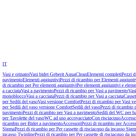
IT
Vasi e orinatoi
Vasi bidet Geberit AquaClean
Elementi completi
Pezzi d
pavimento
Elementi aggiuntivi
Pezzi di ricambio per Elementi aggiunti
di ricambio per Per elementi aggiuntivi
Per elementi aggiuntivi e eleme
a cacciata
Vasi a pavimento
Pezzi di ricambio per Vasi a pavimento
Vasi
monoblocco
Vasi a cacciata
Pezzi di ricambio per Vasi a cacciata
Casset
per Sedili del vaso
Vasi versione Comfort
Pezzi di ricambio per Vasi v
per Sedili del vaso versione Comfort
Sedili del vaso
Pezzi di ricambio p
pavimento
Pezzi di ricambio per Vasi a pavimento
Sedili del WC per b
per Tavolette del vaso
WC ad uso accovacciato
Con risciacquo
Accesso
ricambio per Bidet a pavimento
Accessori
Pezzi di ricambio per Access
Sigma
Pezzi di ricambio per Per cassette di risciacquo da incasso Sig
incasso Twinline
Pezzi di ricambio per Per cassette di risciacquo da i