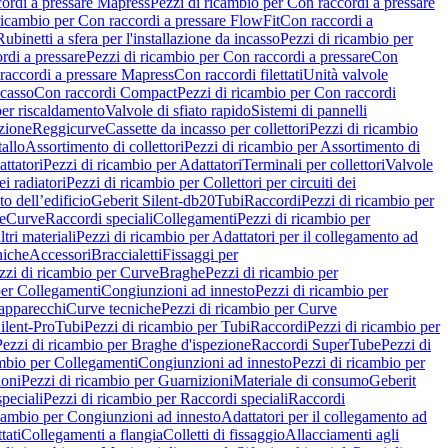
ordi a pressare Mapress
Pezzi di ricambio per Con raccordi a pressare
ricambio per Con raccordi a pressare FlowFit
Con raccordi a
Rubinetti a sfera per l'installazione da incasso
Pezzi di ricambio per
rdi a pressare
Pezzi di ricambio per Con raccordi a pressare
Con
raccordi a pressare Mapress
Con raccordi filettati
Unità valvole
ncasso
Con raccordi Compact
Pezzi di ricambio per Con raccordi
per riscaldamento
Valvole di sfiato rapido
Sistemi di pannelli
azione
Reggicurve
Cassette da incasso per collettori
Pezzi di ricambio
tallo
Assortimento di collettori
Pezzi di ricambio per Assortimento di
ttatori
Pezzi di ricambio per Adattatori
Terminali per collettori
Valvole
ei radiatori
Pezzi di ricambio per Collettori per circuiti dei
o dell’edificio
Geberit Silent-db20
Tubi
Raccordi
Pezzi di ricambio per
e
Curve
Raccordi speciali
Collegamenti
Pezzi di ricambio per
tri materiali
Pezzi di ricambio per Adattatori per il collegamento ad
niche
Accessori
Braccialetti
Fissaggi per
zzi di ricambio per Curve
Braghe
Pezzi di ricambio per
per Collegamenti
Congiunzioni ad innesto
Pezzi di ricambio per
 apparecchi
Curve tecniche
Pezzi di ricambio per Curve
ilent-Pro
Tubi
Pezzi di ricambio per Tubi
Raccordi
Pezzi di ricambio per
Pezzi di ricambio per Braghe d'ispezione
Raccordi SuperTube
Pezzi di
ambio per Collegamenti
Congiunzioni ad innesto
Pezzi di ricambio per
ioni
Pezzi di ricambio per Guarnizioni
Materiale di consumo
Geberit
peciali
Pezzi di ricambio per Raccordi speciali
Raccordi
icambio per Congiunzioni ad innesto
Adattatori per il collegamento ad
tati
Collegamenti a flangia
Colletti di fissaggio
Allacciamenti agli