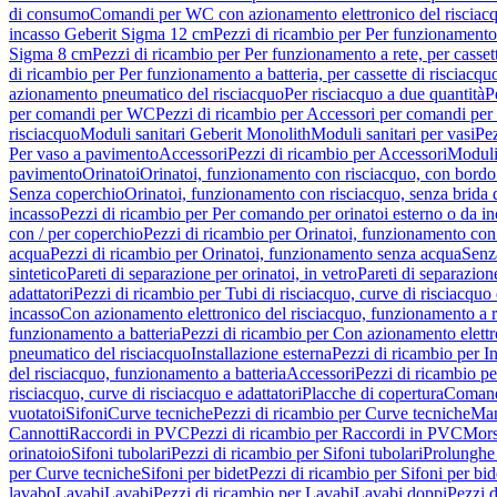
di consumo
Comandi per WC con azionamento elettronico del risciac
incasso Geberit Sigma 12 cm
Pezzi di ricambio per Per funzionamento 
Sigma 8 cm
Pezzi di ricambio per Per funzionamento a rete, per casse
di ricambio per Per funzionamento a batteria, per cassette di risciac
azionamento pneumatico del risciacquo
Per risciacquo a due quantità
P
per comandi per WC
Pezzi di ricambio per Accessori per comandi pe
risciacquo
Moduli sanitari Geberit Monolith
Moduli sanitari per vasi
Pez
Per vaso a pavimento
Accessori
Pezzi di ricambio per Accessori
Moduli 
pavimento
Orinatoi
Orinatoi, funzionamento con risciacquo, con bordo 
Senza coperchio
Orinatoi, funzionamento con risciacquo, senza brida d
incasso
Pezzi di ricambio per Per comando per orinatoi esterno o da i
con / per coperchio
Pezzi di ricambio per Orinatoi, funzionamento con 
acqua
Pezzi di ricambio per Orinatoi, funzionamento senza acqua
Senz
sintetico
Pareti di separazione per orinatoi, in vetro
Pareti di separazion
adattatori
Pezzi di ricambio per Tubi di risciacquo, curve di risciacquo 
incasso
Con azionamento elettronico del risciacquo, funzionamento a r
funzionamento a batteria
Pezzi di ricambio per Con azionamento elettr
pneumatico del risciacquo
Installazione esterna
Pezzi di ricambio per In
del risciacquo, funzionamento a batteria
Accessori
Pezzi di ricambio pe
risciacquo, curve di risciacquo e adattatori
Placche di copertura
Comand
vuotatoi
Sifoni
Curve tecniche
Pezzi di ricambio per Curve tecniche
Man
Cannotti
Raccordi in PVC
Pezzi di ricambio per Raccordi in PVC
Mors
orinatoio
Sifoni tubolari
Pezzi di ricambio per Sifoni tubolari
Prolunghe 
per Curve tecniche
Sifoni per bidet
Pezzi di ricambio per Sifoni per bid
lavabo
Lavabi
Lavabi
Pezzi di ricambio per Lavabi
Lavabi doppi
Pezzi 