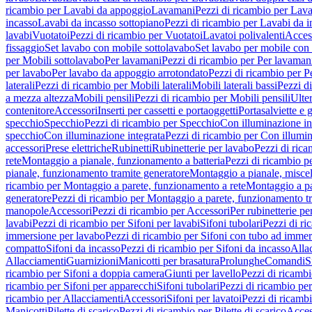
ricambio per Lavabi da appoggio
Lavamani
Pezzi di ricambio per Lav
incasso
Lavabi da incasso sottopiano
Pezzi di ricambio per Lavabi da i
lavabi
Vuotatoi
Pezzi di ricambio per Vuotatoi
Lavatoi polivalenti
Acces
fissaggio
Set lavabo con mobile sottolavabo
Set lavabo per mobile con
per Mobili sottolavabo
Per lavamani
Pezzi di ricambio per Per lavaman
per lavabo
Per lavabo da appoggio arrotondato
Pezzi di ricambio per P
laterali
Pezzi di ricambio per Mobili laterali
Mobili laterali bassi
Pezzi di
a mezza altezza
Mobili pensili
Pezzi di ricambio per Mobili pensili
Ulte
contenitore
Accessori
Inserti per cassetti e portaoggetti
Portasalviette e 
specchio
Specchio
Pezzi di ricambio per Specchio
Con illuminazione in
specchio
Con illuminazione integrata
Pezzi di ricambio per Con illumin
accessori
Prese elettriche
Rubinetti
Rubinetterie per lavabo
Pezzi di rica
rete
Montaggio a pianale, funzionamento a batteria
Pezzi di ricambio p
pianale, funzionamento tramite generatore
Montaggio a pianale, misc
ricambio per Montaggio a parete, funzionamento a rete
Montaggio a pa
generatore
Pezzi di ricambio per Montaggio a parete, funzionamento t
manopole
Accessori
Pezzi di ricambio per Accessori
Per rubinetterie pe
lavabi
Pezzi di ricambio per Sifoni per lavabi
Sifoni tubolari
Pezzi di ri
immersione per lavabo
Pezzi di ricambio per Sifoni con tubo ad immer
compatto
Sifoni da incasso
Pezzi di ricambio per Sifoni da incasso
Alla
Allacciamenti
Guarnizioni
Manicotti per brasatura
Prolunghe
Comandi
S
ricambio per Sifoni a doppia camera
Giunti per lavello
Pezzi di ricambi
ricambio per Sifoni per apparecchi
Sifoni tubolari
Pezzi di ricambio per
ricambio per Allacciamenti
Accessori
Sifoni per lavatoi
Pezzi di ricambi
Manicotti
Pilette di scarico
Pezzi di ricambio per Pilette di scarico
Acces