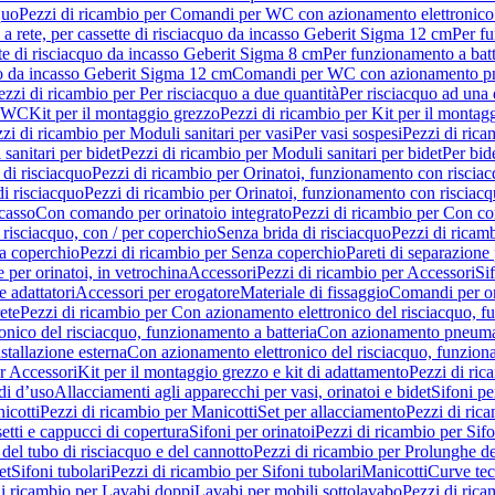
quo
Pezzi di ricambio per Comandi per WC con azionamento elettronico 
a rete, per cassette di risciacquo da incasso Geberit Sigma 12 cm
Per fu
tte di risciacquo da incasso Geberit Sigma 8 cm
Per funzionamento a batt
quo da incasso Geberit Sigma 12 cm
Comandi per WC con azionamento pne
ezzi di ricambio per Per risciacquo a due quantità
Per risciacquo ad una 
r WC
Kit per il montaggio grezzo
Pezzi di ricambio per Kit per il montag
zi di ricambio per Moduli sanitari per vasi
Per vasi sospesi
Pezzi di rica
sanitari per bidet
Pezzi di ricambio per Moduli sanitari per bidet
Per bid
di risciacquo
Pezzi di ricambio per Orinatoi, funzionamento con risciac
i risciacquo
Pezzi di ricambio per Orinatoi, funzionamento con risciacq
ncasso
Con comando per orinatoio integrato
Pezzi di ricambio per Con co
risciacquo, con / per coperchio
Senza brida di risciacquo
Pezzi di ricam
a coperchio
Pezzi di ricambio per Senza coperchio
Pareti di separazione 
e per orinatoi, in vetrochina
Accessori
Pezzi di ricambio per Accessori
Si
e adattatori
Accessori per erogatore
Materiale di fissaggio
Comandi per or
ete
Pezzi di ricambio per Con azionamento elettronico del risciacquo, f
onico del risciacquo, funzionamento a batteria
Con azionamento pneumat
stallazione esterna
Con azionamento elettronico del risciacquo, funziona
r Accessori
Kit per il montaggio grezzo e kit di adattamento
Pezzi di ric
i d’uso
Allacciamenti agli apparecchi per vasi, orinatoi e bidet
Sifoni pe
icotti
Pezzi di ricambio per Manicotti
Set per allacciamento
Pezzi di ric
etti e cappucci di copertura
Sifoni per orinatoi
Pezzi di ricambio per Sifo
del tubo di risciacquo e del cannotto
Pezzi di ricambio per Prolunghe de
et
Sifoni tubolari
Pezzi di ricambio per Sifoni tubolari
Manicotti
Curve te
di ricambio per Lavabi doppi
Lavabi per mobili sottolavabo
Pezzi di rica