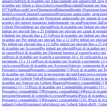
apparecchi
Pezzi di ricambio per Allacciamenti agli apparecchi
Curve t
ricambio per Sifoni a chiocciola
Accessori
Braccialetti
Fissaggi per bracc
HT
Tubi
Raccordi
Curve
Diramazioni
Riduzioni
Braghe d'ispezione
Aume
diritti
Accessori
Chiusure
Guarnizioni
Protezione antincendio, protezione
scarico
Pezzi di ricambio per Protezione antincendio per sistemi di sca
acustico del rumore trasmesso indirettamente via aria
Protezione dall'u
Geberit Pluvia
Imbuti per pluviali
Pezzi di ricambio per Imbuti per pluv
Imbuti per pluviali fino a 25 l/s
Imbuti per pluviali per canali di gronda
l/s
Imbuti per pluviali fino a 25 l/s
Pezzi di ricambio per Imbuti per pluvi
ricambio per Per imbuti per pluviali fino a 12 l/s
Per imbuti per pluviali
Per imbuti per pluviali fino a 12 l/s
Per imbuti per pluviali fino a 25 l/s
di ricambio per Accessori
Per imbuti per pluviali
Pezzi di ricambio per 
al vapore
Pezzi di ricambio per Elementi barriera al vapore
Scarico per
cm
Pezzi di ricambio per Scarichi a pavimento 10 x 10 cm
Scarichi a 
pavimento 13 x 13 cm
Pezzi di ricambio per Scarichi a pavimento 13 
cm
Accessori
Pezzi di ricambio per Accessori
Attrezzi, componenti di r
Pressatrici manuali
Pressatrici compatibilità [1]
Pezzi di ricambio per Pre
di ricambio per Attrezzi per la lavorazione dei tubi
Tappi prova pressi
Attrezzi per Geberit Volex
Pressatrici compatibilità [2]
Attrezzi per la l
ricambio per Attrezzi per Geberit Mapress
Pressatrici compatibilità [1]
pressatrici [1] / [2]
Pezzi di ricambio per Compatibilità pressatrici [1] / 
Pressatrici compatibilità [3]
Pressatrici compatibilità [4]
Pezzi di ricambi
pressione
Strumenti di controllo
Accessori
Pressatrici
Pezzi di ricambio p
Pressatrici compatibilità [2]
Pressatrici compatibilità [2XL]
Pezzi di ric
radianti Geberit
Srotolatori tubi
Attrezzi per Geberit Silent-db20 / Gebe