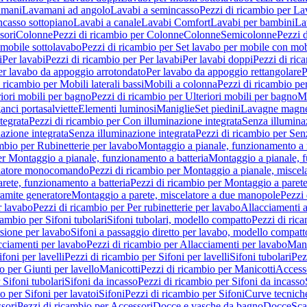
amani
Lavamani ad angolo
Lavabi a semincasso
Pezzi di ricambio per La
ncasso sottopiano
Lavabi a canale
Lavabi Comfort
Lavabi per bambini
La
sori
Colonne
Pezzi di ricambio per Colonne
Colonne
Semicolonne
Pezzi 
 mobile sottolavabo
Pezzi di ricambio per Set lavabo per mobile con mob
i
Per lavabi
Pezzi di ricambio per Per lavabi
Per lavabi doppi
Pezzi di ric
er lavabo da appoggio arrotondato
Per lavabo da appoggio rettangolare
P
 ricambio per Mobili laterali bassi
Mobili a colonna
Pezzi di ricambio pe
riori mobili per bagno
Pezzi di ricambio per Ulteriori mobili per bagno
Me
ganci portasalviette
Elementi luminosi
Maniglie
Set piedini
Lavagne magne
tegrata
Pezzi di ricambio per Con illuminazione integrata
Senza illumina
azione integrata
Senza illuminazione integrata
Pezzi di ricambio per Sen
mbio per Rubinetterie per lavabo
Montaggio a pianale, funzionamento a 
er Montaggio a pianale, funzionamento a batteria
Montaggio a pianale, 
elatore monocomando
Pezzi di ricambio per Montaggio a pianale, misc
rete, funzionamento a batteria
Pezzi di ricambio per Montaggio a parete
ramite generatore
Montaggio a parete, miscelatore a due manopole
Pezzi 
r lavabo
Pezzi di ricambio per Per rubinetterie per lavabo
Allacciamenti a
cambio per Sifoni tubolari
Sifoni tubolari, modello compatto
Pezzi di ric
sione per lavabo
Sifoni a passaggio diretto per lavabo, modello compatt
cciamenti per lavabo
Pezzi di ricambio per Allacciamenti per lavabo
Mani
ifoni per lavelli
Pezzi di ricambio per Sifoni per lavelli
Sifoni tubolari
Pez
o per Giunti per lavello
Manicotti
Pezzi di ricambio per Manicotti
Access
 Sifoni tubolari
Sifoni da incasso
Pezzi di ricambio per Sifoni da incasso
o per Sifoni per lavatoi
Sifoni
Pezzi di ricambio per Sifoni
Curve tecnich
sori
Pezzi di ricambio per Accessori
Docce e vasche da bagno
Docce
Sca