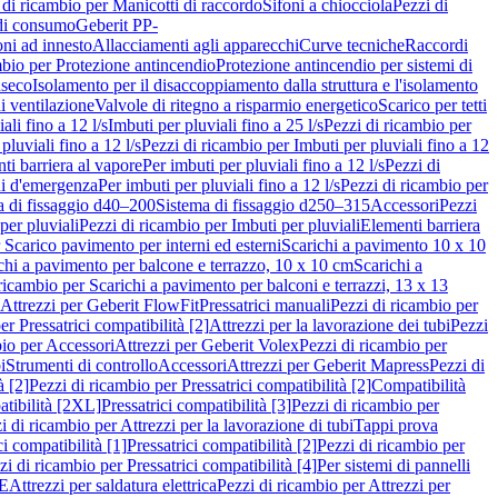
 di ricambio per Manicotti di raccordo
Sifoni a chiocciola
Pezzi di
 di consumo
Geberit PP-
ni ad innesto
Allacciamenti agli apparecchi
Curve tecniche
Raccordi
mbio per Protezione antincendio
Protezione antincendio per sistemi di
nseco
Isolamento per il disaccoppiamento dalla struttura e l'isolamento
i ventilazione
Valvole di ritegno a risparmio energetico
Scarico per tetti
ali fino a 12 l/s
Imbuti per pluviali fino a 25 l/s
Pezzi di ricambio per
pluviali fino a 12 l/s
Pezzi di ricambio per Imbuti per pluviali fino a 12
ti barriera al vapore
Per imbuti per pluviali fino a 12 l/s
Pezzi di
ni d'emergenza
Per imbuti per pluviali fino a 12 l/s
Pezzi di ricambio per
a di fissaggio d40–200
Sistema di fissaggio d250–315
Accessori
Pezzi
per pluviali
Pezzi di ricambio per Imbuti per pluviali
Elementi barriera
 Scarico pavimento per interni ed esterni
Scarichi a pavimento 10 x 10
chi a pavimento per balcone e terrazzo, 10 x 10 cm
Scarichi a
ricambio per Scarichi a pavimento per balconi e terrazzi, 13 x 13
 Attrezzi per Geberit FlowFit
Pressatrici manuali
Pezzi di ricambio per
er Pressatrici compatibilità [2]
Attrezzi per la lavorazione dei tubi
Pezzi
bio per Accessori
Attrezzi per Geberit Volex
Pezzi di ricambio per
i
Strumenti di controllo
Accessori
Attrezzi per Geberit Mapress
Pezzi di
à [2]
Pezzi di ricambio per Pressatrici compatibilità [2]
Compatibilità
atibilità [2XL]
Pressatrici compatibilità [3]
Pezzi di ricambio per
i di ricambio per Attrezzi per la lavorazione di tubi
Tappi prova
i compatibilità [1]
Pressatrici compatibilità [2]
Pezzi di ricambio per
zi di ricambio per Pressatrici compatibilità [4]
Per sistemi di pannelli
PE
Attrezzi per saldatura elettrica
Pezzi di ricambio per Attrezzi per