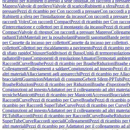
ricambio per Rubinetti d'arresto a sede obliqua
Con raccordi a pressar
Mapress
Valvole di prelievo
Valvole di scarico
Rubinetti a sfera
Pezzi di
pressare
Pezzi di ricambio per Con raccordi a pressare
Con raccordi a 
Rubinetti a sfera per l'installazione da incasso
Con raccordi a pressare
raccordi Volex
Con raccordi Compact
Pezzi di ricambio per Con racc
d'intercettazione e collettori per il montaggio da incasso
Pezzi di ricamb
Compact
Valvole di ritegno
Con raccordi a pressare Mapress
Collegamen
radianti
Tubi
Materiali per la posa
Isolanti
Pannelli sagomati
Bande perim
per Cassette da incasso per collettori
Cassette da incasso per collettori,
collettori
Collettori per riscaldamento a pavimento
Pezzi di ricambio pe
di sfiato rapido
Chiusure
Suddivisori di flusso
Unità di termoregolazion
radiatori
Bypass
Componenti di regolazione
Attuatori
Termostati ambien
Raccordi
Curve
Braghe
Pezzi di ricambio per Braghe
Riduzioni
Braghe 
Collegamenti
Collegamenti a saldare
Congiunzioni ad innesto
Pezzi di 
altri materiali
Allacciamenti agli apparecchi
Pezzi di ricambio per Allac
braccialetti
Guarnizioni
Materiali di consumo
Geberit Silent-PP
Tubi
Pez
Braghe
Riduzioni
Pezzi di ricambio per Riduzioni
Braghe d'ispezione
Pe
Congiunzioni ad innesto
Adattatori per il collegamento ad altri materia
tecniche
Manicotti
Pezzi di ricambio per Manicotti
Accessori
Braccialett
Raccordi
Curve
Pezzi di ricambio per Curve
Braghe
Pezzi di ricambio 
ricambio per Raccordi SuperTube
Curve
Pezzi di ricambio per Curve
D
Congiunzioni ad innesto
Adattatori per il collegamento ad altri materia
PE
Tubi
Raccordi
Pezzi di ricambio per Raccordi
Curve
Braghe
Riduzion
SuperTube
Curve
Raccordi speciali
Collegamenti
Pezzi di ricambio per
altri materiali
Pezzi di ricambio per Adattatori per il collegamento ad alt