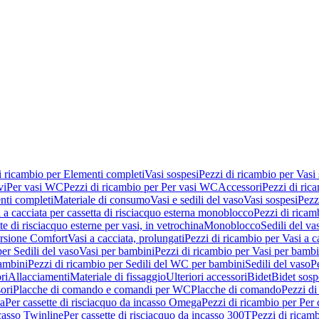
i ricambio per Elementi completi
Vasi sospesi
Pezzi di ricambio per Vasi
vi
Per vasi WC
Pezzi di ricambio per Per vasi WC
Accessori
Pezzi di ric
nti completi
Materiale di consumo
Vasi e sedili del vaso
Vasi sospesi
Pezz
 a cacciata per cassetta di risciacquo esterna monoblocco
Pezzi di ricamb
te di risciacquo esterne per vasi, in vetrochina
Monoblocco
Sedili del va
ersione Comfort
Vasi a cacciata, prolungati
Pezzi di ricambio per Vasi a c
er Sedili del vaso
Vasi per bambini
Pezzi di ricambio per Vasi per bambi
ambini
Pezzi di ricambio per Sedili del WC per bambini
Sedili del vaso
P
ri
Allacciamenti
Materiale di fissaggio
Ulteriori accessori
Bidet
Bidet sosp
ori
Placche di comando e comandi per WC
Placche di comando
Pezzi di
ma
Per cassette di risciacquo da incasso Omega
Pezzi di ricambio per Per
ncasso Twinline
Per cassette di risciacquo da incasso 300T
Pezzi di ricamb