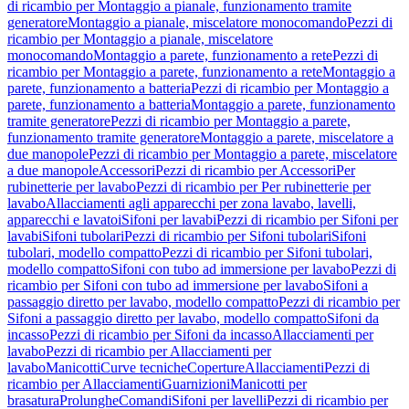
di ricambio per Montaggio a pianale, funzionamento tramite
generatore
Montaggio a pianale, miscelatore monocomando
Pezzi di
ricambio per Montaggio a pianale, miscelatore
monocomando
Montaggio a parete, funzionamento a rete
Pezzi di
ricambio per Montaggio a parete, funzionamento a rete
Montaggio a
parete, funzionamento a batteria
Pezzi di ricambio per Montaggio a
parete, funzionamento a batteria
Montaggio a parete, funzionamento
tramite generatore
Pezzi di ricambio per Montaggio a parete,
funzionamento tramite generatore
Montaggio a parete, miscelatore a
due manopole
Pezzi di ricambio per Montaggio a parete, miscelatore
a due manopole
Accessori
Pezzi di ricambio per Accessori
Per
rubinetterie per lavabo
Pezzi di ricambio per Per rubinetterie per
lavabo
Allacciamenti agli apparecchi per zona lavabo, lavelli,
apparecchi e lavatoi
Sifoni per lavabi
Pezzi di ricambio per Sifoni per
lavabi
Sifoni tubolari
Pezzi di ricambio per Sifoni tubolari
Sifoni
tubolari, modello compatto
Pezzi di ricambio per Sifoni tubolari,
modello compatto
Sifoni con tubo ad immersione per lavabo
Pezzi di
ricambio per Sifoni con tubo ad immersione per lavabo
Sifoni a
passaggio diretto per lavabo, modello compatto
Pezzi di ricambio per
Sifoni a passaggio diretto per lavabo, modello compatto
Sifoni da
incasso
Pezzi di ricambio per Sifoni da incasso
Allacciamenti per
lavabo
Pezzi di ricambio per Allacciamenti per
lavabo
Manicotti
Curve tecniche
Coperture
Allacciamenti
Pezzi di
ricambio per Allacciamenti
Guarnizioni
Manicotti per
brasatura
Prolunghe
Comandi
Sifoni per lavelli
Pezzi di ricambio per