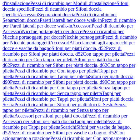
d'installazione
Pezzi di ricambio per Moduli d'installazione
Sifoni
doccia specifici
Pezzi di ricambio per Sifoni doccia
specifici
Accessori
Separazioni doccia
Pezzi di ricambio per
Separazioni doccia
Pareti laterali per docce walk-in
Pezzi di ricambio
per Pareti laterali per docce walk-in
Accessori
Pezzi di ricambio per
Accessori
Nicchie portaoggetti per docce
Pezzi di ricambio per
Nicchie portaoggetti per docce
Nicchie portaoggetti
Pezzi di ricambio
per Nicchie portaoggetti
Accessori
Allacciamenti agli apparecchi per
docce e vasche da bagno
Sifoni per piatti doccia, d52
Pezzi di
ricambio per Sifoni per piatti doccia, d52
Con tappo per piletta
Pezzi
di ricambio per Con tappo per piletta
Sifoni per piatti doccia,
d62
Pezzi di ricambio per Sifoni per piatti doccia, d62
Con tappo per
piletta
Pezzi di ricambio per Con tappo per piletta
Tappi per
piletta
Pezzi di ricambio per Tappi per piletta
Sifoni per piatti doccia,
d90
Pezzi di ricambio per Sifoni per piatti doccia, d90
Con tappo per
piletta
Pezzi di ricambio per Con tappo per piletta
Senza tappo per
piletta
Pezzi di ricambio per Senza tappo per piletta
Tappi per
piletta
Pezzi di ricambio per Tappi per piletta
Sifoni per piatti doccia
Sestra
Pezzi di ricambio per Sifoni per piatti doccia Sestra
Senza
tappo per piletta
Pezzi di ricambio per Senza tappo per
piletta
Accessori per sifoni per piatti doccia
Pezzi di ricambio per
Accessori per sifoni per piatti doccia
Tappi per piletta
Pezzi di
ricambio per Tappi per piletta
Scarichi
Sifoni per vasche da bagno,
d52
Pezzi di ricambio per Sifoni per vasche da bagno, d52
Con
azionamento a rotazione
Pezzi di ricambio per Con azionamento a