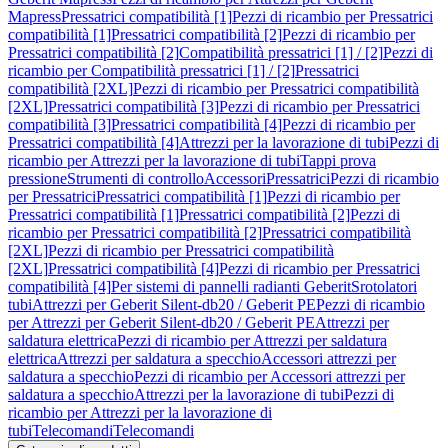
Mapress
Pressatrici compatibilità [1]
Pezzi di ricambio per Pressatrici
compatibilità [1]
Pressatrici compatibilità [2]
Pezzi di ricambio per
Pressatrici compatibilità [2]
Compatibilità pressatrici [1] / [2]
Pezzi di
ricambio per Compatibilità pressatrici [1] / [2]
Pressatrici
compatibilità [2XL]
Pezzi di ricambio per Pressatrici compatibilità
[2XL]
Pressatrici compatibilità [3]
Pezzi di ricambio per Pressatrici
compatibilità [3]
Pressatrici compatibilità [4]
Pezzi di ricambio per
Pressatrici compatibilità [4]
Attrezzi per la lavorazione di tubi
Pezzi di
ricambio per Attrezzi per la lavorazione di tubi
Tappi prova
pressione
Strumenti di controllo
Accessori
Pressatrici
Pezzi di ricambio
per Pressatrici
Pressatrici compatibilità [1]
Pezzi di ricambio per
Pressatrici compatibilità [1]
Pressatrici compatibilità [2]
Pezzi di
ricambio per Pressatrici compatibilità [2]
Pressatrici compatibilità
[2XL]
Pezzi di ricambio per Pressatrici compatibilità
[2XL]
Pressatrici compatibilità [4]
Pezzi di ricambio per Pressatrici
compatibilità [4]
Per sistemi di pannelli radianti Geberit
Srotolatori
tubi
Attrezzi per Geberit Silent-db20 / Geberit PE
Pezzi di ricambio
per Attrezzi per Geberit Silent-db20 / Geberit PE
Attrezzi per
saldatura elettrica
Pezzi di ricambio per Attrezzi per saldatura
elettrica
Attrezzi per saldatura a specchio
Accessori attrezzi per
saldatura a specchio
Pezzi di ricambio per Accessori attrezzi per
saldatura a specchio
Attrezzi per la lavorazione di tubi
Pezzi di
ricambio per Attrezzi per la lavorazione di
tubi
Telecomandi
Telecomandi