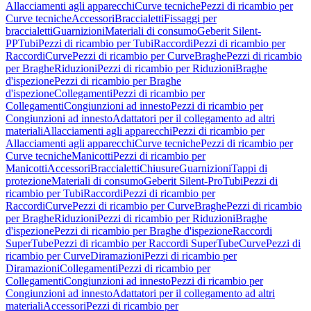
Allacciamenti agli apparecchi
Curve tecniche
Pezzi di ricambio per
Curve tecniche
Accessori
Braccialetti
Fissaggi per
braccialetti
Guarnizioni
Materiali di consumo
Geberit Silent-
PP
Tubi
Pezzi di ricambio per Tubi
Raccordi
Pezzi di ricambio per
Raccordi
Curve
Pezzi di ricambio per Curve
Braghe
Pezzi di ricambio
per Braghe
Riduzioni
Pezzi di ricambio per Riduzioni
Braghe
d'ispezione
Pezzi di ricambio per Braghe
d'ispezione
Collegamenti
Pezzi di ricambio per
Collegamenti
Congiunzioni ad innesto
Pezzi di ricambio per
Congiunzioni ad innesto
Adattatori per il collegamento ad altri
materiali
Allacciamenti agli apparecchi
Pezzi di ricambio per
Allacciamenti agli apparecchi
Curve tecniche
Pezzi di ricambio per
Curve tecniche
Manicotti
Pezzi di ricambio per
Manicotti
Accessori
Braccialetti
Chiusure
Guarnizioni
Tappi di
protezione
Materiali di consumo
Geberit Silent-Pro
Tubi
Pezzi di
ricambio per Tubi
Raccordi
Pezzi di ricambio per
Raccordi
Curve
Pezzi di ricambio per Curve
Braghe
Pezzi di ricambio
per Braghe
Riduzioni
Pezzi di ricambio per Riduzioni
Braghe
d'ispezione
Pezzi di ricambio per Braghe d'ispezione
Raccordi
SuperTube
Pezzi di ricambio per Raccordi SuperTube
Curve
Pezzi di
ricambio per Curve
Diramazioni
Pezzi di ricambio per
Diramazioni
Collegamenti
Pezzi di ricambio per
Collegamenti
Congiunzioni ad innesto
Pezzi di ricambio per
Congiunzioni ad innesto
Adattatori per il collegamento ad altri
materiali
Accessori
Pezzi di ricambio per