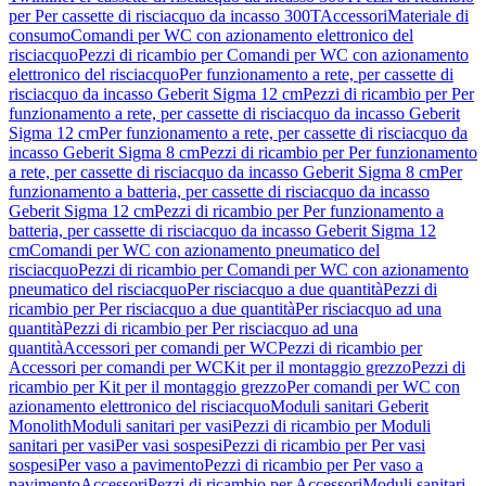
per Per cassette di risciacquo da incasso 300T
Accessori
Materiale di
consumo
Comandi per WC con azionamento elettronico del
risciacquo
Pezzi di ricambio per Comandi per WC con azionamento
elettronico del risciacquo
Per funzionamento a rete, per cassette di
risciacquo da incasso Geberit Sigma 12 cm
Pezzi di ricambio per Per
funzionamento a rete, per cassette di risciacquo da incasso Geberit
Sigma 12 cm
Per funzionamento a rete, per cassette di risciacquo da
incasso Geberit Sigma 8 cm
Pezzi di ricambio per Per funzionamento
a rete, per cassette di risciacquo da incasso Geberit Sigma 8 cm
Per
funzionamento a batteria, per cassette di risciacquo da incasso
Geberit Sigma 12 cm
Pezzi di ricambio per Per funzionamento a
batteria, per cassette di risciacquo da incasso Geberit Sigma 12
cm
Comandi per WC con azionamento pneumatico del
risciacquo
Pezzi di ricambio per Comandi per WC con azionamento
pneumatico del risciacquo
Per risciacquo a due quantità
Pezzi di
ricambio per Per risciacquo a due quantità
Per risciacquo ad una
quantità
Pezzi di ricambio per Per risciacquo ad una
quantità
Accessori per comandi per WC
Pezzi di ricambio per
Accessori per comandi per WC
Kit per il montaggio grezzo
Pezzi di
ricambio per Kit per il montaggio grezzo
Per comandi per WC con
azionamento elettronico del risciacquo
Moduli sanitari Geberit
Monolith
Moduli sanitari per vasi
Pezzi di ricambio per Moduli
sanitari per vasi
Per vasi sospesi
Pezzi di ricambio per Per vasi
sospesi
Per vaso a pavimento
Pezzi di ricambio per Per vaso a
pavimento
Accessori
Pezzi di ricambio per Accessori
Moduli sanitari