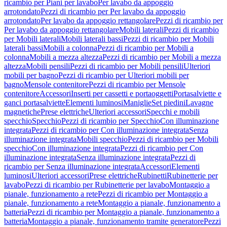
ricambio per Piani per lavabo
Per lavabo da appoggio
arrotondato
Pezzi di ricambio per Per lavabo da appoggio
arrotondato
Per lavabo da appoggio rettangolare
Pezzi di ricambio per
Per lavabo da appoggio rettangolare
Mobili laterali
Pezzi di ricambio
per Mobili laterali
Mobili laterali bassi
Pezzi di ricambio per Mobili
laterali bassi
Mobili a colonna
Pezzi di ricambio per Mobili a
colonna
Mobili a mezza altezza
Pezzi di ricambio per Mobili a mezza
altezza
Mobili pensili
Pezzi di ricambio per Mobili pensili
Ulteriori
mobili per bagno
Pezzi di ricambio per Ulteriori mobili per
bagno
Mensole contenitore
Pezzi di ricambio per Mensole
contenitore
Accessori
Inserti per cassetti e portaoggetti
Portasalviette e
ganci portasalviette
Elementi luminosi
Maniglie
Set piedini
Lavagne
magnetiche
Prese elettriche
Ulteriori accessori
Specchi e mobili
specchio
Specchio
Pezzi di ricambio per Specchio
Con illuminazione
integrata
Pezzi di ricambio per Con illuminazione integrata
Senza
illuminazione integrata
Mobili specchio
Pezzi di ricambio per Mobili
specchio
Con illuminazione integrata
Pezzi di ricambio per Con
illuminazione integrata
Senza illuminazione integrata
Pezzi di
ricambio per Senza illuminazione integrata
Accessori
Elementi
luminosi
Ulteriori accessori
Prese elettriche
Rubinetti
Rubinetterie per
lavabo
Pezzi di ricambio per Rubinetterie per lavabo
Montaggio a
pianale, funzionamento a rete
Pezzi di ricambio per Montaggio a
pianale, funzionamento a rete
Montaggio a pianale, funzionamento a
batteria
Pezzi di ricambio per Montaggio a pianale, funzionamento a
batteria
Montaggio a pianale, funzionamento tramite generatore
Pezzi