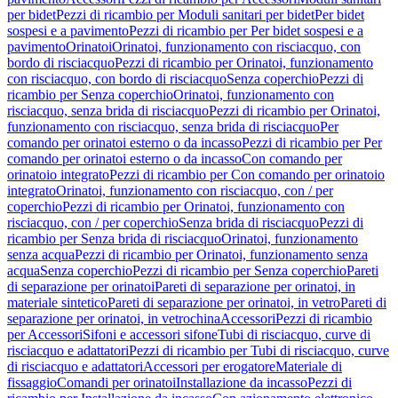
per bidet
Pezzi di ricambio per Moduli sanitari per bidet
Per bidet
sospesi e a pavimento
Pezzi di ricambio per Per bidet sospesi e a
pavimento
Orinatoi
Orinatoi, funzionamento con risciacquo, con
bordo di risciacquo
Pezzi di ricambio per Orinatoi, funzionamento
con risciacquo, con bordo di risciacquo
Senza coperchio
Pezzi di
ricambio per Senza coperchio
Orinatoi, funzionamento con
risciacquo, senza brida di risciacquo
Pezzi di ricambio per Orinatoi,
funzionamento con risciacquo, senza brida di risciacquo
Per
comando per orinatoi esterno o da incasso
Pezzi di ricambio per Per
comando per orinatoi esterno o da incasso
Con comando per
orinatoio integrato
Pezzi di ricambio per Con comando per orinatoio
integrato
Orinatoi, funzionamento con risciacquo, con / per
coperchio
Pezzi di ricambio per Orinatoi, funzionamento con
risciacquo, con / per coperchio
Senza brida di risciacquo
Pezzi di
ricambio per Senza brida di risciacquo
Orinatoi, funzionamento
senza acqua
Pezzi di ricambio per Orinatoi, funzionamento senza
acqua
Senza coperchio
Pezzi di ricambio per Senza coperchio
Pareti
di separazione per orinatoi
Pareti di separazione per orinatoi, in
materiale sintetico
Pareti di separazione per orinatoi, in vetro
Pareti di
separazione per orinatoi, in vetrochina
Accessori
Pezzi di ricambio
per Accessori
Sifoni e accessori sifone
Tubi di risciacquo, curve di
risciacquo e adattatori
Pezzi di ricambio per Tubi di risciacquo, curve
di risciacquo e adattatori
Accessori per erogatore
Materiale di
fissaggio
Comandi per orinatoi
Installazione da incasso
Pezzi di