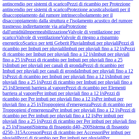
antincendio per sistemi di scarico
Pezzi di ricambio per Protezione
antincendio per sistemi di scarico
Protezione acustica
Isolanti per il
disaccoppiamento dal rumore intrinseco
Isolamento per il
disaccoppiamento dalla struttura e l'isolamento acustico del rumore
trasmesso indirettamente via aria
Protezione
dall'umidità
Impermeabilizzazione
Valvole di ventilazione per
scarico
Valvole di ventilazione
Valvole di ritegno a risparmio
energetico
Scarico per tetti Geberit Pluvia
Imbuti per pluviali
Pezzi di
ricambio per Imbuti per pluviali
Imbuti per pluviali fino a 12 l/s
Pezzi
di ricambio per Imbuti per pluviali fino a 12 l/s
Imbuti per pluviali
fino a 25 l/s
Pezzi di ricambio per Imbuti per pluviali fino a 25
l/s
Imbuti per pluviali per canali di gronda
Pezzi di ricambio per
Imbuti per pluviali per canali di gronda
Imbuti per pluviali fino a 12
l/s
Pezzi di ricambio per Imbuti per pluviali fino a 12 l/s
Imbuti per
pluviali fino a 25 l/s
Pezzi di ricambio per Imbuti per pluviali fino a
25 l/s
Elementi barriera al vapore
Pezzi di ricambio per Elementi
barriera al vapore
Per imbuti per pluviali fino a 12 l/s
Pezzi di
ricambio per Per imbuti per pluviali fino a 12 l/s
Per imbuti per
pluviali fino a 25 l/s
Troppopieni d'emergenza
Pezzi di ricambio per
Troppopieni d'emergenza
Per imbuti per pluviali fino a 12 l/s
Pezzi di
ricambio per Per imbuti per pluviali fino a 12 l/s
Per imbuti per
pluviali fino a 25 l/s
Pezzi di ricambio per Per imbuti per pluviali fino
a 25 l/s
Fissaggi
Sistema di fissaggio d40–200
Sistema di fissaggio
d250–315
Accessori
Pezzi di ricambio per Accessori
Per imbuti per
pluviali
Pezzi di ricambio per Per imbuti per pluviali
Per