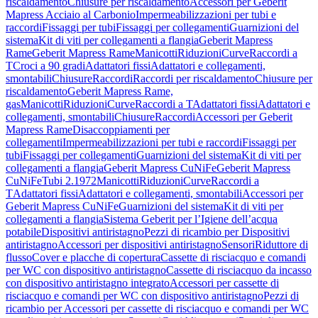
riscaldamento
Chiusure per riscaldamento
Accessori per Geberit
Mapress Acciaio al Carbonio
Impermeabilizzazioni per tubi e
raccordi
Fissaggi per tubi
Fissaggi per collegamenti
Guarnizioni del
sistema
Kit di viti per collegamenti a flangia
Geberit Mapress
Rame
Geberit Mapress Rame
Manicotti
Riduzioni
Curve
Raccordi a
T
Croci a 90 gradi
Adattatori fissi
Adattatori e collegamenti,
smontabili
Chiusure
Raccordi
Raccordi per riscaldamento
Chiusure per
riscaldamento
Geberit Mapress Rame,
gas
Manicotti
Riduzioni
Curve
Raccordi a T
Adattatori fissi
Adattatori e
collegamenti, smontabili
Chiusure
Raccordi
Accessori per Geberit
Mapress Rame
Disaccoppiamenti per
collegamenti
Impermeabilizzazioni per tubi e raccordi
Fissaggi per
tubi
Fissaggi per collegamenti
Guarnizioni del sistema
Kit di viti per
collegamenti a flangia
Geberit Mapress CuNiFe
Geberit Mapress
CuNiFe
Tubi 2.1972
Manicotti
Riduzioni
Curve
Raccordi a
T
Adattatori fissi
Adattatori e collegamenti, smontabili
Accessori per
Geberit Mapress CuNiFe
Guarnizioni del sistema
Kit di viti per
collegamenti a flangia
Sistema Geberit per l’Igiene dell’acqua
potabile
Dispositivi antiristagno
Pezzi di ricambio per Dispositivi
antiristagno
Accessori per dispositivi antiristagno
Sensori
Riduttore di
flusso
Cover e placche di copertura
Cassette di risciacquo e comandi
per WC con dispositivo antiristagno
Cassette di risciacquo da incasso
con dispositivo antiristagno integrato
Accessori per cassette di
risciacquo e comandi per WC con dispositivo antiristagno
Pezzi di
ricambio per Accessori per cassette di risciacquo e comandi per WC