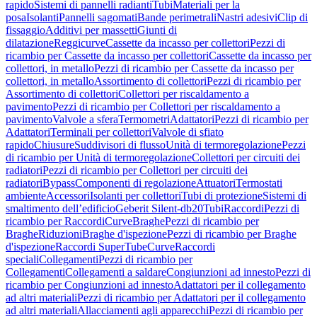
rapido
Sistemi di pannelli radianti
Tubi
Materiali per la
posa
Isolanti
Pannelli sagomati
Bande perimetrali
Nastri adesivi
Clip di
fissaggio
Additivi per massetti
Giunti di
dilatazione
Reggicurve
Cassette da incasso per collettori
Pezzi di
ricambio per Cassette da incasso per collettori
Cassette da incasso per
collettori, in metallo
Pezzi di ricambio per Cassette da incasso per
collettori, in metallo
Assortimento di collettori
Pezzi di ricambio per
Assortimento di collettori
Collettori per riscaldamento a
pavimento
Pezzi di ricambio per Collettori per riscaldamento a
pavimento
Valvole a sfera
Termometri
Adattatori
Pezzi di ricambio per
Adattatori
Terminali per collettori
Valvole di sfiato
rapido
Chiusure
Suddivisori di flusso
Unità di termoregolazione
Pezzi
di ricambio per Unità di termoregolazione
Collettori per circuiti dei
radiatori
Pezzi di ricambio per Collettori per circuiti dei
radiatori
Bypass
Componenti di regolazione
Attuatori
Termostati
ambiente
Accessori
Isolanti per collettori
Tubi di protezione
Sistemi di
smaltimento dell’edificio
Geberit Silent-db20
Tubi
Raccordi
Pezzi di
ricambio per Raccordi
Curve
Braghe
Pezzi di ricambio per
Braghe
Riduzioni
Braghe d'ispezione
Pezzi di ricambio per Braghe
d'ispezione
Raccordi SuperTube
Curve
Raccordi
speciali
Collegamenti
Pezzi di ricambio per
Collegamenti
Collegamenti a saldare
Congiunzioni ad innesto
Pezzi di
ricambio per Congiunzioni ad innesto
Adattatori per il collegamento
ad altri materiali
Pezzi di ricambio per Adattatori per il collegamento
ad altri materiali
Allacciamenti agli apparecchi
Pezzi di ricambio per