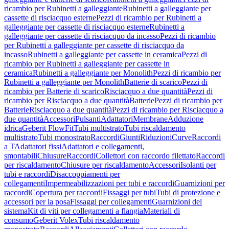
ricambio per Rubinetti a galleggiante
Rubinetti a galleggiante per
cassette di risciacquo esterne
Pezzi di ricambio per Rubinetti a
galleggiante per cassette di risciacquo esterne
Rubinetti a
galleggiante per cassette di risciacquo da incasso
Pezzi di ricambio
per Rubinetti a galleggiante per cassette di risciacquo da
incasso
Rubinetti a galleggiante per cassette in ceramica
Pezzi di
ricambio per Rubinetti a galleggiante per cassette in
ceramica
Rubinetti a galleggiante per Monolith
Pezzi di ricambio per
Rubinetti a galleggiante per Monolith
Batterie di scarico
Pezzi di
ricambio per Batterie di scarico
Risciacquo a due quantità
Pezzi di
ricambio per Risciacquo a due quantità
Batterie
Pezzi di ricambio per
Batterie
Risciacquo a due quantità
Pezzi di ricambio per Risciacquo a
due quantità
Accessori
Pulsanti
Adattatori
Membrane
Adduzione
idrica
Geberit FlowFit
Tubi multistrato
Tubi riscaldamento
multistrato
Tubi monostrato
Raccordi
Giunti
Riduzioni
Curve
Raccordi
a T
Adattatori fissi
Adattatori e collegamenti,
smontabili
Chiusure
Raccordi
Collettori con raccordo filettato
Raccordi
per riscaldamento
Chiusure per riscaldamento
Accessori
Isolanti per
tubi e raccordi
Disaccoppiamenti per
collegamenti
Impermeabilizzazioni per tubi e raccordi
Guarnizioni per
raccordi
Copertura per raccordi
Fissaggi per tubi
Tubi di protezione e
accessori per la posa
Fissaggi per collegamenti
Guarnizioni del
sistema
Kit di viti per collegamenti a flangia
Materiali di
consumo
Geberit Volex
Tubi riscaldamento