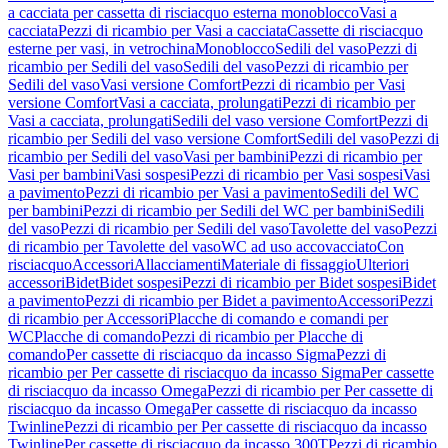
a cacciata per cassetta di risciacquo esterna monoblocco
Vasi a
cacciata
Pezzi di ricambio per Vasi a cacciata
Cassette di risciacquo
esterne per vasi, in vetrochina
Monoblocco
Sedili del vaso
Pezzi di
ricambio per Sedili del vaso
Sedili del vaso
Pezzi di ricambio per
Sedili del vaso
Vasi versione Comfort
Pezzi di ricambio per Vasi
versione Comfort
Vasi a cacciata, prolungati
Pezzi di ricambio per
Vasi a cacciata, prolungati
Sedili del vaso versione Comfort
Pezzi di
ricambio per Sedili del vaso versione Comfort
Sedili del vaso
Pezzi di
ricambio per Sedili del vaso
Vasi per bambini
Pezzi di ricambio per
Vasi per bambini
Vasi sospesi
Pezzi di ricambio per Vasi sospesi
Vasi
a pavimento
Pezzi di ricambio per Vasi a pavimento
Sedili del WC
per bambini
Pezzi di ricambio per Sedili del WC per bambini
Sedili
del vaso
Pezzi di ricambio per Sedili del vaso
Tavolette del vaso
Pezzi
di ricambio per Tavolette del vaso
WC ad uso accovacciato
Con
risciacquo
Accessori
Allacciamenti
Materiale di fissaggio
Ulteriori
accessori
Bidet
Bidet sospesi
Pezzi di ricambio per Bidet sospesi
Bidet
a pavimento
Pezzi di ricambio per Bidet a pavimento
Accessori
Pezzi
di ricambio per Accessori
Placche di comando e comandi per
WC
Placche di comando
Pezzi di ricambio per Placche di
comando
Per cassette di risciacquo da incasso Sigma
Pezzi di
ricambio per Per cassette di risciacquo da incasso Sigma
Per cassette
di risciacquo da incasso Omega
Pezzi di ricambio per Per cassette di
risciacquo da incasso Omega
Per cassette di risciacquo da incasso
Twinline
Pezzi di ricambio per Per cassette di risciacquo da incasso
Twinline
Per cassette di risciacquo da incasso 300T
Pezzi di ricambio