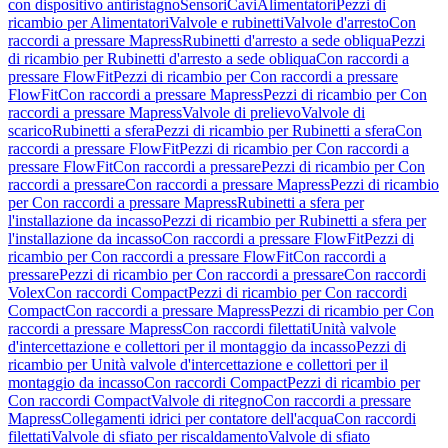
con dispositivo antiristagno
Sensori
Cavi
Alimentatori
Pezzi di
ricambio per Alimentatori
Valvole e rubinetti
Valvole d'arresto
Con
raccordi a pressare Mapress
Rubinetti d'arresto a sede obliqua
Pezzi
di ricambio per Rubinetti d'arresto a sede obliqua
Con raccordi a
pressare FlowFit
Pezzi di ricambio per Con raccordi a pressare
FlowFit
Con raccordi a pressare Mapress
Pezzi di ricambio per Con
raccordi a pressare Mapress
Valvole di prelievo
Valvole di
scarico
Rubinetti a sfera
Pezzi di ricambio per Rubinetti a sfera
Con
raccordi a pressare FlowFit
Pezzi di ricambio per Con raccordi a
pressare FlowFit
Con raccordi a pressare
Pezzi di ricambio per Con
raccordi a pressare
Con raccordi a pressare Mapress
Pezzi di ricambio
per Con raccordi a pressare Mapress
Rubinetti a sfera per
l'installazione da incasso
Pezzi di ricambio per Rubinetti a sfera per
l'installazione da incasso
Con raccordi a pressare FlowFit
Pezzi di
ricambio per Con raccordi a pressare FlowFit
Con raccordi a
pressare
Pezzi di ricambio per Con raccordi a pressare
Con raccordi
Volex
Con raccordi Compact
Pezzi di ricambio per Con raccordi
Compact
Con raccordi a pressare Mapress
Pezzi di ricambio per Con
raccordi a pressare Mapress
Con raccordi filettati
Unità valvole
d'intercettazione e collettori per il montaggio da incasso
Pezzi di
ricambio per Unità valvole d'intercettazione e collettori per il
montaggio da incasso
Con raccordi Compact
Pezzi di ricambio per
Con raccordi Compact
Valvole di ritegno
Con raccordi a pressare
Mapress
Collegamenti idrici per contatore dell'acqua
Con raccordi
filettati
Valvole di sfiato per riscaldamento
Valvole di sfiato