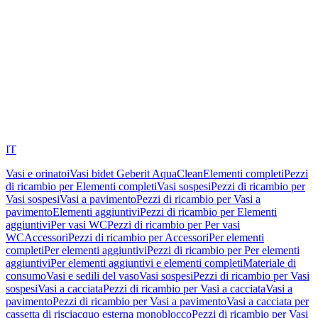
IT
Vasi e orinatoi
Vasi bidet Geberit AquaClean
Elementi completi
Pezzi
di ricambio per Elementi completi
Vasi sospesi
Pezzi di ricambio per
Vasi sospesi
Vasi a pavimento
Pezzi di ricambio per Vasi a
pavimento
Elementi aggiuntivi
Pezzi di ricambio per Elementi
aggiuntivi
Per vasi WC
Pezzi di ricambio per Per vasi
WC
Accessori
Pezzi di ricambio per Accessori
Per elementi
completi
Per elementi aggiuntivi
Pezzi di ricambio per Per elementi
aggiuntivi
Per elementi aggiuntivi e elementi completi
Materiale di
consumo
Vasi e sedili del vaso
Vasi sospesi
Pezzi di ricambio per Vasi
sospesi
Vasi a cacciata
Pezzi di ricambio per Vasi a cacciata
Vasi a
pavimento
Pezzi di ricambio per Vasi a pavimento
Vasi a cacciata per
cassetta di risciacquo esterna monoblocco
Pezzi di ricambio per Vasi