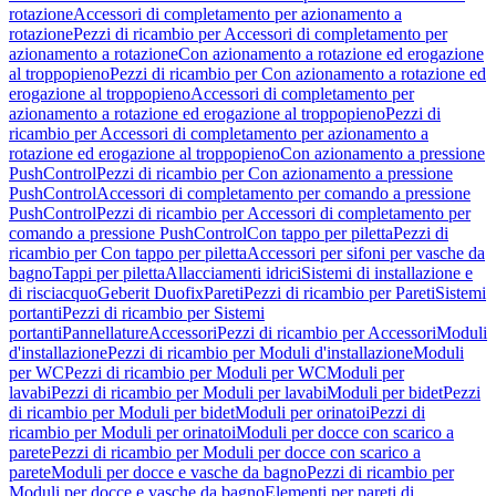
rotazione
Accessori di completamento per azionamento a
rotazione
Pezzi di ricambio per Accessori di completamento per
azionamento a rotazione
Con azionamento a rotazione ed erogazione
al troppopieno
Pezzi di ricambio per Con azionamento a rotazione ed
erogazione al troppopieno
Accessori di completamento per
azionamento a rotazione ed erogazione al troppopieno
Pezzi di
ricambio per Accessori di completamento per azionamento a
rotazione ed erogazione al troppopieno
Con azionamento a pressione
PushControl
Pezzi di ricambio per Con azionamento a pressione
PushControl
Accessori di completamento per comando a pressione
PushControl
Pezzi di ricambio per Accessori di completamento per
comando a pressione PushControl
Con tappo per piletta
Pezzi di
ricambio per Con tappo per piletta
Accessori per sifoni per vasche da
bagno
Tappi per piletta
Allacciamenti idrici
Sistemi di installazione e
di risciacquo
Geberit Duofix
Pareti
Pezzi di ricambio per Pareti
Sistemi
portanti
Pezzi di ricambio per Sistemi
portanti
Pannellature
Accessori
Pezzi di ricambio per Accessori
Moduli
d'installazione
Pezzi di ricambio per Moduli d'installazione
Moduli
per WC
Pezzi di ricambio per Moduli per WC
Moduli per
lavabi
Pezzi di ricambio per Moduli per lavabi
Moduli per bidet
Pezzi
di ricambio per Moduli per bidet
Moduli per orinatoi
Pezzi di
ricambio per Moduli per orinatoi
Moduli per docce con scarico a
parete
Pezzi di ricambio per Moduli per docce con scarico a
parete
Moduli per docce e vasche da bagno
Pezzi di ricambio per
Moduli per docce e vasche da bagno
Elementi per pareti di