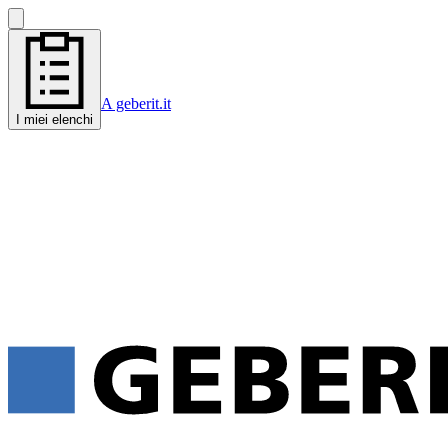
A geberit.it
I miei elenchi