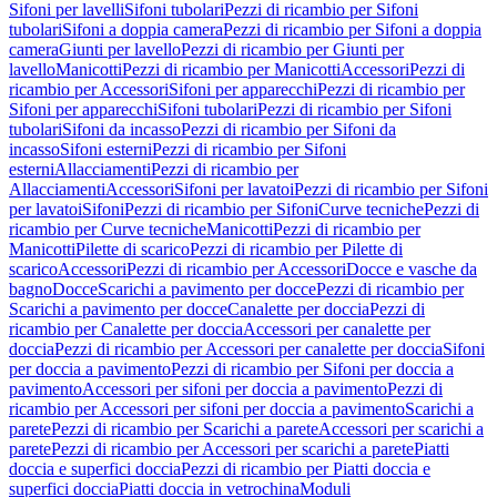
Sifoni per lavelli
Sifoni tubolari
Pezzi di ricambio per Sifoni
tubolari
Sifoni a doppia camera
Pezzi di ricambio per Sifoni a doppia
camera
Giunti per lavello
Pezzi di ricambio per Giunti per
lavello
Manicotti
Pezzi di ricambio per Manicotti
Accessori
Pezzi di
ricambio per Accessori
Sifoni per apparecchi
Pezzi di ricambio per
Sifoni per apparecchi
Sifoni tubolari
Pezzi di ricambio per Sifoni
tubolari
Sifoni da incasso
Pezzi di ricambio per Sifoni da
incasso
Sifoni esterni
Pezzi di ricambio per Sifoni
esterni
Allacciamenti
Pezzi di ricambio per
Allacciamenti
Accessori
Sifoni per lavatoi
Pezzi di ricambio per Sifoni
per lavatoi
Sifoni
Pezzi di ricambio per Sifoni
Curve tecniche
Pezzi di
ricambio per Curve tecniche
Manicotti
Pezzi di ricambio per
Manicotti
Pilette di scarico
Pezzi di ricambio per Pilette di
scarico
Accessori
Pezzi di ricambio per Accessori
Docce e vasche da
bagno
Docce
Scarichi a pavimento per docce
Pezzi di ricambio per
Scarichi a pavimento per docce
Canalette per doccia
Pezzi di
ricambio per Canalette per doccia
Accessori per canalette per
doccia
Pezzi di ricambio per Accessori per canalette per doccia
Sifoni
per doccia a pavimento
Pezzi di ricambio per Sifoni per doccia a
pavimento
Accessori per sifoni per doccia a pavimento
Pezzi di
ricambio per Accessori per sifoni per doccia a pavimento
Scarichi a
parete
Pezzi di ricambio per Scarichi a parete
Accessori per scarichi a
parete
Pezzi di ricambio per Accessori per scarichi a parete
Piatti
doccia e superfici doccia
Pezzi di ricambio per Piatti doccia e
superfici doccia
Piatti doccia in vetrochina
Moduli