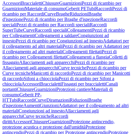
Accessori
Braccialetti
Chiusure
Guarnizioni
Pezzi di ricambio per
Guarnizioni
Materiale di consumo
Geberit PE
Tubi
Raccordi
Pezzi di
ricambio per Raccordi
Curve
Braghe
Riduzioni
Braghe
d'ispezione
Pezzi di ricambio per Braghe d'ispezione
Raccordi
speciali
Pezzi di ricambio per Raccordi speciali
Raccordi
SuperTube
Curve
Raccordi speciali
Collegamenti
Pezzi di ricambio
per Collegamenti
Collegamenti a saldare
Congiunzioni ad
innesto
Pezzi di ricambio per Congiunzioni ad innesto
Adattatori per
il collegamento ad altri materiali
Pezzi di ricambio per Adattatori per
il collegamento ad altri materiali
Collegamenti filettati
Pezzi di
ricambio per Collegamenti filettati
Collegamenti a flangia
Colletti di
fissaggio
Allacciamenti agli apparecchi
Pezzi di ricambio per
Allacciamenti agli apparecchi
Curve tecniche
Pezzi di ricambio per
Curve tecniche
Manicotti di raccordo
Pezzi di ricambio per Manicotti
di raccordo
Sifoni a chiocciola
Pezzi di ricambio per Sifoni a
chiocciola
Accessori
Braccialetti
Fissaggi per braccialetti
Canali
portanti
Chiusure
Guarnizioni
Protezioni cantiere
Materiali di
consumo
Geberit PP-
HT
Tubi
Raccordi
Curve
Diramazioni
Riduzioni
Braghe
d'ispezione
Aumenti
Giunzioni
Adattatori per il collegamento ad altri
materiali
Congiunzioni ad innesto
Allacciamenti agli
apparecchi
Curve tecniche
Raccordi
diritti
Accessori
Chiusure
Guarnizioni
Protezione antincendio,
protezione acustica e protezione dall'umidità
Protezione
antincendio
Pezzi di ricambio per Protezione antincendio
Protezione