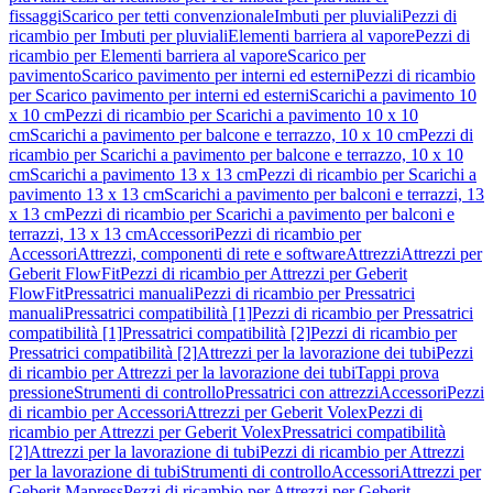
fissaggi
Scarico per tetti convenzionale
Imbuti per pluviali
Pezzi di
ricambio per Imbuti per pluviali
Elementi barriera al vapore
Pezzi di
ricambio per Elementi barriera al vapore
Scarico per
pavimento
Scarico pavimento per interni ed esterni
Pezzi di ricambio
per Scarico pavimento per interni ed esterni
Scarichi a pavimento 10
x 10 cm
Pezzi di ricambio per Scarichi a pavimento 10 x 10
cm
Scarichi a pavimento per balcone e terrazzo, 10 x 10 cm
Pezzi di
ricambio per Scarichi a pavimento per balcone e terrazzo, 10 x 10
cm
Scarichi a pavimento 13 x 13 cm
Pezzi di ricambio per Scarichi a
pavimento 13 x 13 cm
Scarichi a pavimento per balconi e terrazzi, 13
x 13 cm
Pezzi di ricambio per Scarichi a pavimento per balconi e
terrazzi, 13 x 13 cm
Accessori
Pezzi di ricambio per
Accessori
Attrezzi, componenti di rete e software
Attrezzi
Attrezzi per
Geberit FlowFit
Pezzi di ricambio per Attrezzi per Geberit
FlowFit
Pressatrici manuali
Pezzi di ricambio per Pressatrici
manuali
Pressatrici compatibilità [1]
Pezzi di ricambio per Pressatrici
compatibilità [1]
Pressatrici compatibilità [2]
Pezzi di ricambio per
Pressatrici compatibilità [2]
Attrezzi per la lavorazione dei tubi
Pezzi
di ricambio per Attrezzi per la lavorazione dei tubi
Tappi prova
pressione
Strumenti di controllo
Pressatrici con attrezzi
Accessori
Pezzi
di ricambio per Accessori
Attrezzi per Geberit Volex
Pezzi di
ricambio per Attrezzi per Geberit Volex
Pressatrici compatibilità
[2]
Attrezzi per la lavorazione di tubi
Pezzi di ricambio per Attrezzi
per la lavorazione di tubi
Strumenti di controllo
Accessori
Attrezzi per
Geberit Mapress
Pezzi di ricambio per Attrezzi per Geberit