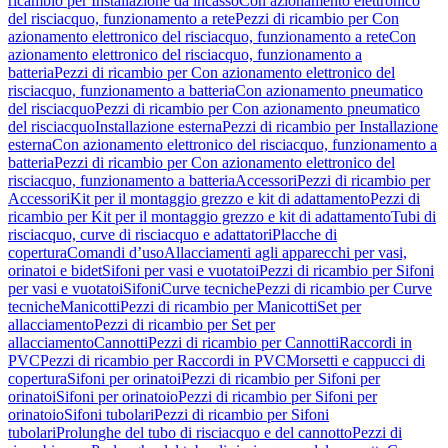
ricambio per Installazione da incasso
Con azionamento elettronico
del risciacquo, funzionamento a rete
Pezzi di ricambio per Con
azionamento elettronico del risciacquo, funzionamento a rete
Con
azionamento elettronico del risciacquo, funzionamento a
batteria
Pezzi di ricambio per Con azionamento elettronico del
risciacquo, funzionamento a batteria
Con azionamento pneumatico
del risciacquo
Pezzi di ricambio per Con azionamento pneumatico
del risciacquo
Installazione esterna
Pezzi di ricambio per Installazione
esterna
Con azionamento elettronico del risciacquo, funzionamento a
batteria
Pezzi di ricambio per Con azionamento elettronico del
risciacquo, funzionamento a batteria
Accessori
Pezzi di ricambio per
Accessori
Kit per il montaggio grezzo e kit di adattamento
Pezzi di
ricambio per Kit per il montaggio grezzo e kit di adattamento
Tubi di
risciacquo, curve di risciacquo e adattatori
Placche di
copertura
Comandi d’uso
Allacciamenti agli apparecchi per vasi,
orinatoi e bidet
Sifoni per vasi e vuotatoi
Pezzi di ricambio per Sifoni
per vasi e vuotatoi
Sifoni
Curve tecniche
Pezzi di ricambio per Curve
tecniche
Manicotti
Pezzi di ricambio per Manicotti
Set per
allacciamento
Pezzi di ricambio per Set per
allacciamento
Cannotti
Pezzi di ricambio per Cannotti
Raccordi in
PVC
Pezzi di ricambio per Raccordi in PVC
Morsetti e cappucci di
copertura
Sifoni per orinatoi
Pezzi di ricambio per Sifoni per
orinatoi
Sifoni per orinatoio
Pezzi di ricambio per Sifoni per
orinatoio
Sifoni tubolari
Pezzi di ricambio per Sifoni
tubolari
Prolunghe del tubo di risciacquo e del cannotto
Pezzi di