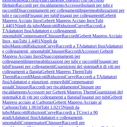
monostrato
Raccordi
Allacciamenti
Collettori con raccordo
filettato
Raccordi per riscaldamento
Accessori
Isolanti per tubi e
raccordi
Disaccoppiamenti per collegamenti
Impermeabilizzazioni per
tubi e raccordi
Fissaggi per tubi
Fissaggi per collegamenti
Geberit
Mapress Acciaio Inox
Geberit Mapress Acciaio Inox
Tubi
1.4401
Nippli da tubo
Manicotti
Riduzioni
Curve
Raccordi a
T
Adattatori fissi
Adattatori e collegamenti,
smontabili
Compensatori
Chiusure
Raccordi
Geberit Mapress Acciaio
Inox, gas
Tubi 1.4401
Nippli da
tubo
Manicotti
Riduzioni
Curve
Raccordi a T
Adattatori fissi
Adattatori
e collegamenti, smontabili
Chiusure
Raccordi
Accessori Geberit
Mapress Acciaio Inox
Disaccoppiamenti per
collegamenti
Impermeabilizzazioni per tubi e raccordi
Fissaggi per
tubi
Fissaggi per collegamenti
Guarnizioni del sistema
Kit di viti per
collegamenti a flangia
Geberit Mapress Therm
Tubi
Therm
Raccordi
Manicotti
Riduzioni
Curve
Raccordi a T
Adattatori
fissi
Adattatori e giunzioni, removibili
Compensatori
assiali
Chiusure
Raccordi per riscaldamento
Chiusure per
riscaldamento
Accessori per Geberit Mapress Therm
Guarnizioni del
sistema
Kit di viti per collegamenti a flangia
Fissaggi per tubi
Geberit
Mapress acciaio al Carbonio
Geberit Mapress Acciaio al
Carbonio
Tubi 1.0034
Tubi 1.0215
Nippli da
tubo
Manicotti
Riduzioni
Curve
Raccordi a T
Croci a 90
gradi
Adattatori fissi
Adattatori e collegamenti,
smontabili
Compensatori
Chiusure
Raccordi per