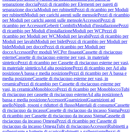
separazione doccia
Pezzi di ricambio per Elementi per pareti di
separazione doccia
Moduli per rubinetti
Pezzi di ricambio per Moduli
per rubinetti
Moduli per carichi agenti sulle mensole
Pezzi di ricambio
per Moduli per carichi agenti sulle mensole
Accessori
Pezzi di
ricambio per Accessori
Geberit Combifix
Moduli d'installazione
Pezzi
di ricambio per Moduli d'installazione
Moduli per WC
Pezzi di
ricambio per Moduli per WC
Moduli per lavabi
Pezzi di ricambio per
Moduli per lavabi
Moduli per bidet
Pezzi di ricambio per Moduli per
bidet
Moduli per docce
Pezzi di ricambio per Moduli per
docce
Accessori
Per moduli WC
Per fissaggi
Cassette di risciacquo
esterne
Cassette di risciacquo esterne per vasi, in materiale
sintetico
Pezzi di ricambio per Cassette di risciacquo esterne per vasi,
in materiale sintetico
Ad alta posizione
Pezzi di ricambio per Ad alta
posizione
A bassa e media posizione
Pezzi di ricambio per A bassa e
media posizione
Cassette di risciacquo esterne per vasi, in
ceramica
Pezzi di ricambio per Cassette di risciacquo esterne per
vasi, in ceramica
Monoblocco
Pezzi di ricambio per Monoblocco
Tubi
di risciacquo per cassette di risciacquo esterne
Ad alta posizione
A
bassa e media posizione
Accessori
Guarnizioni
Guarnizioni ad
anello
Nippli, rosoni e riduttori di flusso
Materiali di consumo
Cassette
di risciacquo da incasso
Cassette di risciacquo da incasso Sigma
Pezzi
di ricambio per Cassette di risciacquo da incasso Sigma
Cassette di
risciacquo da incasso Omega
Pezzi di ricambio per Cassette di
risciacquo da incasso Omega
Tubi di risciacquo
Accessori
Rubinetti a
galleggiante e batterie di scarico
Rubinetti a galleggiante
Pezzi di