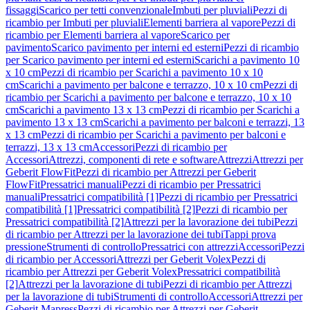
fissaggi
Scarico per tetti convenzionale
Imbuti per pluviali
Pezzi di
ricambio per Imbuti per pluviali
Elementi barriera al vapore
Pezzi di
ricambio per Elementi barriera al vapore
Scarico per
pavimento
Scarico pavimento per interni ed esterni
Pezzi di ricambio
per Scarico pavimento per interni ed esterni
Scarichi a pavimento 10
x 10 cm
Pezzi di ricambio per Scarichi a pavimento 10 x 10
cm
Scarichi a pavimento per balcone e terrazzo, 10 x 10 cm
Pezzi di
ricambio per Scarichi a pavimento per balcone e terrazzo, 10 x 10
cm
Scarichi a pavimento 13 x 13 cm
Pezzi di ricambio per Scarichi a
pavimento 13 x 13 cm
Scarichi a pavimento per balconi e terrazzi, 13
x 13 cm
Pezzi di ricambio per Scarichi a pavimento per balconi e
terrazzi, 13 x 13 cm
Accessori
Pezzi di ricambio per
Accessori
Attrezzi, componenti di rete e software
Attrezzi
Attrezzi per
Geberit FlowFit
Pezzi di ricambio per Attrezzi per Geberit
FlowFit
Pressatrici manuali
Pezzi di ricambio per Pressatrici
manuali
Pressatrici compatibilità [1]
Pezzi di ricambio per Pressatrici
compatibilità [1]
Pressatrici compatibilità [2]
Pezzi di ricambio per
Pressatrici compatibilità [2]
Attrezzi per la lavorazione dei tubi
Pezzi
di ricambio per Attrezzi per la lavorazione dei tubi
Tappi prova
pressione
Strumenti di controllo
Pressatrici con attrezzi
Accessori
Pezzi
di ricambio per Accessori
Attrezzi per Geberit Volex
Pezzi di
ricambio per Attrezzi per Geberit Volex
Pressatrici compatibilità
[2]
Attrezzi per la lavorazione di tubi
Pezzi di ricambio per Attrezzi
per la lavorazione di tubi
Strumenti di controllo
Accessori
Attrezzi per
Geberit Mapress
Pezzi di ricambio per Attrezzi per Geberit