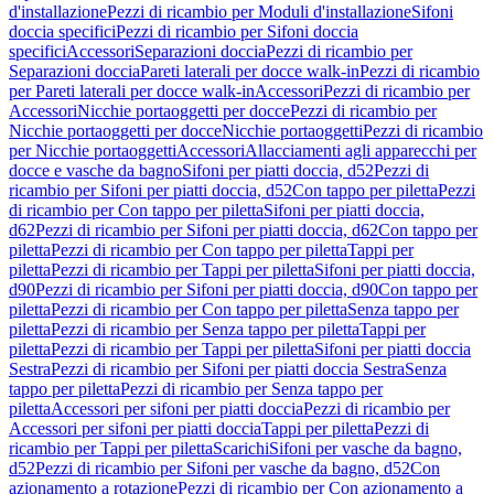
d'installazione
Pezzi di ricambio per Moduli d'installazione
Sifoni
doccia specifici
Pezzi di ricambio per Sifoni doccia
specifici
Accessori
Separazioni doccia
Pezzi di ricambio per
Separazioni doccia
Pareti laterali per docce walk-in
Pezzi di ricambio
per Pareti laterali per docce walk-in
Accessori
Pezzi di ricambio per
Accessori
Nicchie portaoggetti per docce
Pezzi di ricambio per
Nicchie portaoggetti per docce
Nicchie portaoggetti
Pezzi di ricambio
per Nicchie portaoggetti
Accessori
Allacciamenti agli apparecchi per
docce e vasche da bagno
Sifoni per piatti doccia, d52
Pezzi di
ricambio per Sifoni per piatti doccia, d52
Con tappo per piletta
Pezzi
di ricambio per Con tappo per piletta
Sifoni per piatti doccia,
d62
Pezzi di ricambio per Sifoni per piatti doccia, d62
Con tappo per
piletta
Pezzi di ricambio per Con tappo per piletta
Tappi per
piletta
Pezzi di ricambio per Tappi per piletta
Sifoni per piatti doccia,
d90
Pezzi di ricambio per Sifoni per piatti doccia, d90
Con tappo per
piletta
Pezzi di ricambio per Con tappo per piletta
Senza tappo per
piletta
Pezzi di ricambio per Senza tappo per piletta
Tappi per
piletta
Pezzi di ricambio per Tappi per piletta
Sifoni per piatti doccia
Sestra
Pezzi di ricambio per Sifoni per piatti doccia Sestra
Senza
tappo per piletta
Pezzi di ricambio per Senza tappo per
piletta
Accessori per sifoni per piatti doccia
Pezzi di ricambio per
Accessori per sifoni per piatti doccia
Tappi per piletta
Pezzi di
ricambio per Tappi per piletta
Scarichi
Sifoni per vasche da bagno,
d52
Pezzi di ricambio per Sifoni per vasche da bagno, d52
Con
azionamento a rotazione
Pezzi di ricambio per Con azionamento a