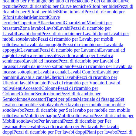
ricambio per Prolunghe del tubo di risciacquo e del cannotto
Curve
tecniche
Pezzi di ricambio per Curve tecniche
Sifoni per bidet
Pezzi di
ricambio per Sifoni per bidet
Sifoni tubolari
Pezzi di ricambio per
Sifoni tubolari
Manicotti
Curve
tecniche
Coperture
Allacciamenti
Guarnizioni
Manicotti per
brasatura
Zona lavabo
Lavabi
Lavabi
Pezzi di ricambio per
Lavabi
Lavabi doppi
Pezzi di ricambio per Lavabi doppi
Lavabi per
mobili sottolavabo
Pezzi di ricambio per Lavabi per mobili
sottolavabo
Lavabi da appoggio
Pezzi di ricambio per Lavabi da
appoggio
Lavamani
Pezzi di ricambio per Lavamani
Lavamani ad
angolo
Lavabi a semincasso
Pezzi di ricambio per Lavabi a
semincasso
Lavabi ad incasso
Pezzi di ricambio per Lavabi ad
incasso
Lavabi da incasso sottopiano
Pezzi di ricambio per Lavabi da
incasso sottopiano
Lavabi a canale
Lavabi Comfort
Lavabi per
bambini
Lavabi a canale
Ulteriori lavabi
Pezzi di ricambio per
Ulteriori lavabi
Vuotatoi
Pezzi di ricambio per Vuotatoi
Lavatoi
polivalenti
Accessori
Colonne
Pezzi di ricambio per
Colonne
Colonne
Semicolonne
Pezzi di ricambio per
Semicolonne
Accessori
Tappi per piletta
Materiale di fissaggio
Set
lavabo con mobile sottolavabo
Set lavabo per mobile con mobile
sottolavabo
Pezzi di ricambio per Set lavabo per mobile con mobile
sottolavabo
Mobili per bagno
Mobili sottolavabo
Pezzi di ricambio per
Mobili sottolavabo
Per lavamani
Pezzi di ricambio per Per
lavamani
Per lavabi
Pezzi di ricambio per Per lavabi
Per lavabi
doppi
Pezzi di ricambio per Per lavabi doppi
Piani per lavabo
Pezzi di