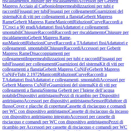
riscaldamento
Chiusure per riscaldamento
Accessori per Geberit
Mapress Acciaio al Carbonio
Impermeabilizzazioni per tubi e
raccordi
Fissaggi per tubi
Fissaggi per collegamenti
Guarnizioni del
sistema
Kit di viti per collegamenti a flangia
Geberit Mapress
Rame
Geberit Mapress Rame
Manicotti
Riduzioni
Curve
Raccordi a
T
Croci a 90 gradi
Adattatori fissi
Adattatori e collegamenti,
smontabili
Chiusure
Raccordi
Raccordi per riscaldamento
Chiusure per
riscaldamento
Geberit Mapress Rame,
gas
Manicotti
Riduzioni
Curve
Raccordi a T
Adattatori fissi
Adattatori e
collegamenti, smontabili
Chiusure
Raccordi
Accessori per Geberit
Mapress Rame
Disaccoppiamenti per
collegamenti
Impermeabilizzazioni per tubi e raccordi
Fissaggi per
tubi
Fissaggi per collegamenti
Guarnizioni del sistema
Kit di viti per
collegamenti a flangia
Geberit Mapress CuNiFe
Geberit Mapress
CuNiFe
Tubi 2.1972
Manicotti
Riduzioni
Curve
Raccordi a
T
Adattatori fissi
Adattatori e collegamenti, smontabili
Accessori per
Geberit Mapress CuNiFe
Guarnizioni del sistema
Kit di viti per
collegamenti a flangia
Sistema Geberit per l’Igiene dell’acqua
potabile
Dispositivi antiristagno
Pezzi di ricambio per Dispositivi
antiristagno
Accessori per dispositivi antiristagno
Sensori
Riduttore di
flusso
Cover e placche di copertura
Cassette di risciacquo e comandi
per WC con dispositivo antiristagno
Cassette di risciacquo da incasso
con dispositivo antiristagno integrato
Accessori per cassette di
risciacquo e comandi per WC con dispositivo antiristagno
Pezzi di
ricambio per Accessori per cassette di risciacquo e comandi per WC