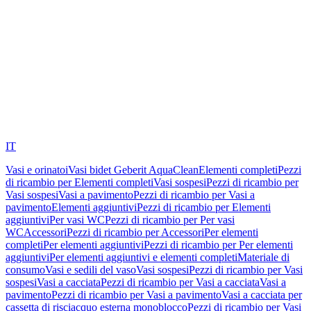
IT
Vasi e orinatoi
Vasi bidet Geberit AquaClean
Elementi completi
Pezzi
di ricambio per Elementi completi
Vasi sospesi
Pezzi di ricambio per
Vasi sospesi
Vasi a pavimento
Pezzi di ricambio per Vasi a
pavimento
Elementi aggiuntivi
Pezzi di ricambio per Elementi
aggiuntivi
Per vasi WC
Pezzi di ricambio per Per vasi
WC
Accessori
Pezzi di ricambio per Accessori
Per elementi
completi
Per elementi aggiuntivi
Pezzi di ricambio per Per elementi
aggiuntivi
Per elementi aggiuntivi e elementi completi
Materiale di
consumo
Vasi e sedili del vaso
Vasi sospesi
Pezzi di ricambio per Vasi
sospesi
Vasi a cacciata
Pezzi di ricambio per Vasi a cacciata
Vasi a
pavimento
Pezzi di ricambio per Vasi a pavimento
Vasi a cacciata per
cassetta di risciacquo esterna monoblocco
Pezzi di ricambio per Vasi