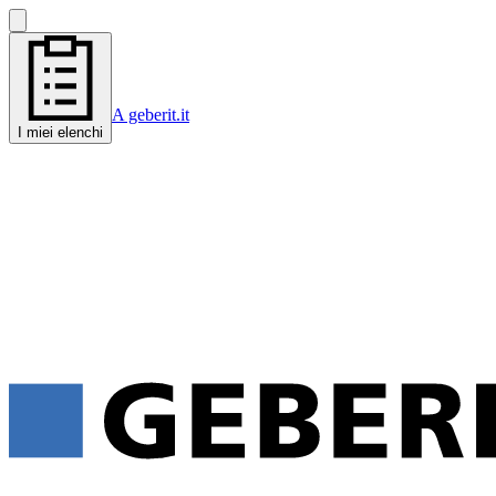
A geberit.it
I miei elenchi