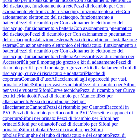
ricambio per Installazione da incasso
Con azionamento elettronico
del risciacquo, funzionamento a rete
Pezzi di ricambio per Con
azionamento elettronico del risciacquo, funzionamento a rete
Con
azionamento elettronico del risciacquo, funzionamento a
batteria
Pezzi di ricambio per Con azionamento elettronico del
risciacquo, funzionamento a batteria
Con azionamento pneumatico
del risciacquo
Pezzi di ricambio per Con azionamento pneumatico
del risciacquo
Installazione esterna
Pezzi di ricambio per Installazione
esterna
Con azionamento elettronico del risciacquo, funzionamento a
batteria
Pezzi di ricambio per Con azionamento elettronico del
risciacquo, funzionamento a batteria
Accessori
Pezzi di ricambio per
Accessori
Kit per il montaggio grezzo e kit di adattamento
Pezzi di
ricambio per Kit per il montaggio grezzo e kit di adattamento
Tubi di
risciacquo, curve di risciacquo e adattatori
Placche di
copertura
Comandi d’uso
Allacciamenti agli apparecchi per vasi,
orinatoi e bidet
Sifoni per vasi e vuotatoi
Pezzi di ricambio per Sifoni
per vasi e vuotatoi
Sifoni
Curve tecniche
Pezzi di ricambio per Curve
tecniche
Manicotti
Pezzi di ricambio per Manicotti
Set per
allacciamento
Pezzi di ricambio per Set per
allacciamento
Cannotti
Pezzi di ricambio per Cannotti
Raccordi in
PVC
Pezzi di ricambio per Raccordi in PVC
Morsetti e cappucci di
copertura
Sifoni per orinatoi
Pezzi di ricambio per Sifoni per
orinatoi
Sifoni per orinatoio
Pezzi di ricambio per Sifoni per
orinatoio
Sifoni tubolari
Pezzi di ricambio per Sifoni
tubolari
Prolunghe del tubo di risciacquo e del cannotto
Pezzi di