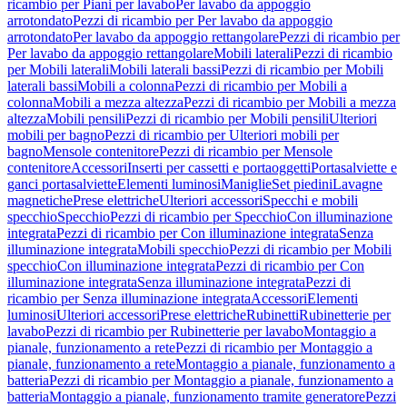
ricambio per Piani per lavabo
Per lavabo da appoggio
arrotondato
Pezzi di ricambio per Per lavabo da appoggio
arrotondato
Per lavabo da appoggio rettangolare
Pezzi di ricambio per
Per lavabo da appoggio rettangolare
Mobili laterali
Pezzi di ricambio
per Mobili laterali
Mobili laterali bassi
Pezzi di ricambio per Mobili
laterali bassi
Mobili a colonna
Pezzi di ricambio per Mobili a
colonna
Mobili a mezza altezza
Pezzi di ricambio per Mobili a mezza
altezza
Mobili pensili
Pezzi di ricambio per Mobili pensili
Ulteriori
mobili per bagno
Pezzi di ricambio per Ulteriori mobili per
bagno
Mensole contenitore
Pezzi di ricambio per Mensole
contenitore
Accessori
Inserti per cassetti e portaoggetti
Portasalviette e
ganci portasalviette
Elementi luminosi
Maniglie
Set piedini
Lavagne
magnetiche
Prese elettriche
Ulteriori accessori
Specchi e mobili
specchio
Specchio
Pezzi di ricambio per Specchio
Con illuminazione
integrata
Pezzi di ricambio per Con illuminazione integrata
Senza
illuminazione integrata
Mobili specchio
Pezzi di ricambio per Mobili
specchio
Con illuminazione integrata
Pezzi di ricambio per Con
illuminazione integrata
Senza illuminazione integrata
Pezzi di
ricambio per Senza illuminazione integrata
Accessori
Elementi
luminosi
Ulteriori accessori
Prese elettriche
Rubinetti
Rubinetterie per
lavabo
Pezzi di ricambio per Rubinetterie per lavabo
Montaggio a
pianale, funzionamento a rete
Pezzi di ricambio per Montaggio a
pianale, funzionamento a rete
Montaggio a pianale, funzionamento a
batteria
Pezzi di ricambio per Montaggio a pianale, funzionamento a
batteria
Montaggio a pianale, funzionamento tramite generatore
Pezzi