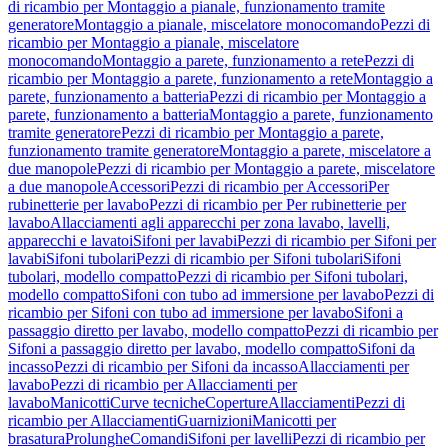
di ricambio per Montaggio a pianale, funzionamento tramite
generatore
Montaggio a pianale, miscelatore monocomando
Pezzi di
ricambio per Montaggio a pianale, miscelatore
monocomando
Montaggio a parete, funzionamento a rete
Pezzi di
ricambio per Montaggio a parete, funzionamento a rete
Montaggio a
parete, funzionamento a batteria
Pezzi di ricambio per Montaggio a
parete, funzionamento a batteria
Montaggio a parete, funzionamento
tramite generatore
Pezzi di ricambio per Montaggio a parete,
funzionamento tramite generatore
Montaggio a parete, miscelatore a
due manopole
Pezzi di ricambio per Montaggio a parete, miscelatore
a due manopole
Accessori
Pezzi di ricambio per Accessori
Per
rubinetterie per lavabo
Pezzi di ricambio per Per rubinetterie per
lavabo
Allacciamenti agli apparecchi per zona lavabo, lavelli,
apparecchi e lavatoi
Sifoni per lavabi
Pezzi di ricambio per Sifoni per
lavabi
Sifoni tubolari
Pezzi di ricambio per Sifoni tubolari
Sifoni
tubolari, modello compatto
Pezzi di ricambio per Sifoni tubolari,
modello compatto
Sifoni con tubo ad immersione per lavabo
Pezzi di
ricambio per Sifoni con tubo ad immersione per lavabo
Sifoni a
passaggio diretto per lavabo, modello compatto
Pezzi di ricambio per
Sifoni a passaggio diretto per lavabo, modello compatto
Sifoni da
incasso
Pezzi di ricambio per Sifoni da incasso
Allacciamenti per
lavabo
Pezzi di ricambio per Allacciamenti per
lavabo
Manicotti
Curve tecniche
Coperture
Allacciamenti
Pezzi di
ricambio per Allacciamenti
Guarnizioni
Manicotti per
brasatura
Prolunghe
Comandi
Sifoni per lavelli
Pezzi di ricambio per