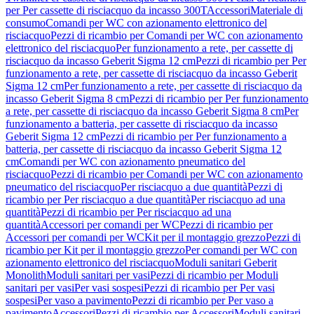
per Per cassette di risciacquo da incasso 300T
Accessori
Materiale di
consumo
Comandi per WC con azionamento elettronico del
risciacquo
Pezzi di ricambio per Comandi per WC con azionamento
elettronico del risciacquo
Per funzionamento a rete, per cassette di
risciacquo da incasso Geberit Sigma 12 cm
Pezzi di ricambio per Per
funzionamento a rete, per cassette di risciacquo da incasso Geberit
Sigma 12 cm
Per funzionamento a rete, per cassette di risciacquo da
incasso Geberit Sigma 8 cm
Pezzi di ricambio per Per funzionamento
a rete, per cassette di risciacquo da incasso Geberit Sigma 8 cm
Per
funzionamento a batteria, per cassette di risciacquo da incasso
Geberit Sigma 12 cm
Pezzi di ricambio per Per funzionamento a
batteria, per cassette di risciacquo da incasso Geberit Sigma 12
cm
Comandi per WC con azionamento pneumatico del
risciacquo
Pezzi di ricambio per Comandi per WC con azionamento
pneumatico del risciacquo
Per risciacquo a due quantità
Pezzi di
ricambio per Per risciacquo a due quantità
Per risciacquo ad una
quantità
Pezzi di ricambio per Per risciacquo ad una
quantità
Accessori per comandi per WC
Pezzi di ricambio per
Accessori per comandi per WC
Kit per il montaggio grezzo
Pezzi di
ricambio per Kit per il montaggio grezzo
Per comandi per WC con
azionamento elettronico del risciacquo
Moduli sanitari Geberit
Monolith
Moduli sanitari per vasi
Pezzi di ricambio per Moduli
sanitari per vasi
Per vasi sospesi
Pezzi di ricambio per Per vasi
sospesi
Per vaso a pavimento
Pezzi di ricambio per Per vaso a
pavimento
Accessori
Pezzi di ricambio per Accessori
Moduli sanitari