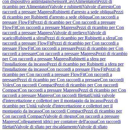
con dispositivo antiristagno
Sensori
Cavi
Alimentatori
Pezzi di
ricambio per Alimentatori
Valvole e rubinetti
Valvole d'arresto
Con
raccordi a pressare Mapress
Rubinetti d'arresto a sede obliqua
Pezzi
di ricambio per Rubinetti d'arresto a sede obliqua
Con raccordi a
pressare FlowFit
Pezzi di ricambio per Con raccordi a pressare
FlowFit
Con raccordi a pressare Mapress
Pezzi di ricambio per Con
raccordi a pressare Mapress
Valvole di prelievo
Valvole di
scarico
Rubinetti a sfera
Pezzi di ricambio per Rubinetti a sfera
Con
raccordi a pressare FlowFit
Pezzi di ricambio per Con raccordi a
pressare FlowFit
Con raccordi a pressare
Pezzi di ricambio per Con
raccordi a pressare
Con raccordi a pressare Mapress
Pezzi di ricambio
per Con raccordi a pressare Mapress
Rubinetti a sfera per
l'installazione da incasso
Pezzi di ricambio per Rubinetti a sfera per
l'installazione da incasso
Con raccordi a pressare FlowFit
Pezzi di
ricambio per Con raccordi a pressare FlowFit
Con raccordi a
pressare
Pezzi di ricambio per Con raccordi a pressare
Con raccordi
Volex
Con raccordi Compact
Pezzi di ricambio per Con raccordi
Compact
Con raccordi a pressare Mapress
Pezzi di ricambio per Con
raccordi a pressare Mapress
Con raccordi filettati
Unità valvole
d'intercettazione e collettori per il montaggio da incasso
Pezzi di
ricambio per Unità valvole d'intercettazione e collettori per il
montaggio da incasso
Con raccordi Compact
Pezzi di ricambio per
Con raccordi Compact
Valvole di ritegno
Con raccordi a pressare
Mapress
Collegamenti idrici per contatore dell'acqua
Con raccordi
filettati
Valvole di sfiato per riscaldamento
Valvole di sfiato