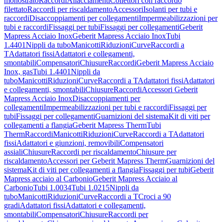
monostrato
Raccordi
Allacciamenti
Collettori con raccordo
filettato
Raccordi per riscaldamento
Accessori
Isolanti per tubi e
raccordi
Disaccoppiamenti per collegamenti
Impermeabilizzazioni per
tubi e raccordi
Fissaggi per tubi
Fissaggi per collegamenti
Geberit
Mapress Acciaio Inox
Geberit Mapress Acciaio Inox
Tubi
1.4401
Nippli da tubo
Manicotti
Riduzioni
Curve
Raccordi a
T
Adattatori fissi
Adattatori e collegamenti,
smontabili
Compensatori
Chiusure
Raccordi
Geberit Mapress Acciaio
Inox, gas
Tubi 1.4401
Nippli da
tubo
Manicotti
Riduzioni
Curve
Raccordi a T
Adattatori fissi
Adattatori
e collegamenti, smontabili
Chiusure
Raccordi
Accessori Geberit
Mapress Acciaio Inox
Disaccoppiamenti per
collegamenti
Impermeabilizzazioni per tubi e raccordi
Fissaggi per
tubi
Fissaggi per collegamenti
Guarnizioni del sistema
Kit di viti per
collegamenti a flangia
Geberit Mapress Therm
Tubi
Therm
Raccordi
Manicotti
Riduzioni
Curve
Raccordi a T
Adattatori
fissi
Adattatori e giunzioni, removibili
Compensatori
assiali
Chiusure
Raccordi per riscaldamento
Chiusure per
riscaldamento
Accessori per Geberit Mapress Therm
Guarnizioni del
sistema
Kit di viti per collegamenti a flangia
Fissaggi per tubi
Geberit
Mapress acciaio al Carbonio
Geberit Mapress Acciaio al
Carbonio
Tubi 1.0034
Tubi 1.0215
Nippli da
tubo
Manicotti
Riduzioni
Curve
Raccordi a T
Croci a 90
gradi
Adattatori fissi
Adattatori e collegamenti,
smontabili
Compensatori
Chiusure
Raccordi per