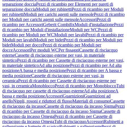
separazione doccia
Pezzi di ricambio per Elementi per pareti di
separazione doccia
Moduli per rubinetti
Pezzi di ricambio per Moduli
per rubinetti
Moduli per carichi agenti sulle mensole
Pezzi di ricambio
per Moduli per carichi agenti sulle mensole
Accessori
Pezzi di
ricambio per Accessori
Geberit Combifix
Moduli d'installazione
Pezzi
di ricambio per Moduli d'installazione
Moduli per WC
Pezzi di
ricambio per Moduli per WC
Moduli per lavabi
Pezzi di ricambio per
Moduli per lavabi
Moduli per bidet
Pezzi di ricambio per Moduli per
bidet
Moduli per docce
Pezzi di ricambio per Moduli per
docce
Accessori
Per moduli WC
Per fissaggi
Cassette di risciacquo
esterne
Cassette di risciacquo esterne per vasi, in materiale
sintetico
Pezzi di ricambio per Cassette di risciacquo esterne per vasi,
in materiale sintetico
Ad alta posizione
Pezzi di ricambio per Ad alta
posizione
A bassa e media posizione
Pezzi di ricambio per A bassa e
media posizione
Cassette di risciacquo esterne per vasi, in
ceramica
Pezzi di ricambio per Cassette di risciacquo esterne per
vasi, in ceramica
Monoblocco
Pezzi di ricambio per Monoblocco
Tubi
di risciacquo per cassette di risciacquo esterne
Ad alta posizione
A
bassa e media posizione
Accessori
Guarnizioni
Guarnizioni ad
anello
Nippli, rosoni e riduttori di flusso
Materiali di consumo
Cassette
di risciacquo da incasso
Cassette di risciacquo da incasso Sigma
Pezzi
di ricambio per Cassette di risciacquo da incasso Sigma
Cassette di
risciacquo da incasso Omega
Pezzi di ricambio per Cassette di
risciacquo da incasso Omega
Tubi di risciacquo
Accessori
Rubinetti a
galleggiante e batterie di scarico
Rubinetti a galleggiante
Pezzi di