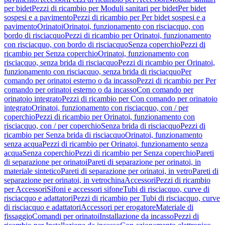
per bidet
Pezzi di ricambio per Moduli sanitari per bidet
Per bidet
sospesi e a pavimento
Pezzi di ricambio per Per bidet sospesi e a
pavimento
Orinatoi
Orinatoi, funzionamento con risciacquo, con
bordo di risciacquo
Pezzi di ricambio per Orinatoi, funzionamento
con risciacquo, con bordo di risciacquo
Senza coperchio
Pezzi di
ricambio per Senza coperchio
Orinatoi, funzionamento con
risciacquo, senza brida di risciacquo
Pezzi di ricambio per Orinatoi,
funzionamento con risciacquo, senza brida di risciacquo
Per
comando per orinatoi esterno o da incasso
Pezzi di ricambio per Per
comando per orinatoi esterno o da incasso
Con comando per
orinatoio integrato
Pezzi di ricambio per Con comando per orinatoio
integrato
Orinatoi, funzionamento con risciacquo, con / per
coperchio
Pezzi di ricambio per Orinatoi, funzionamento con
risciacquo, con / per coperchio
Senza brida di risciacquo
Pezzi di
ricambio per Senza brida di risciacquo
Orinatoi, funzionamento
senza acqua
Pezzi di ricambio per Orinatoi, funzionamento senza
acqua
Senza coperchio
Pezzi di ricambio per Senza coperchio
Pareti
di separazione per orinatoi
Pareti di separazione per orinatoi, in
materiale sintetico
Pareti di separazione per orinatoi, in vetro
Pareti di
separazione per orinatoi, in vetrochina
Accessori
Pezzi di ricambio
per Accessori
Sifoni e accessori sifone
Tubi di risciacquo, curve di
risciacquo e adattatori
Pezzi di ricambio per Tubi di risciacquo, curve
di risciacquo e adattatori
Accessori per erogatore
Materiale di
fissaggio
Comandi per orinatoi
Installazione da incasso
Pezzi di