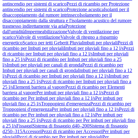
antincendio per sistemi di scarico
Pezzi di ricambio per Protezione
antincendio per sistemi di scarico
Protezione acustica
Isolanti per il
disaccoppiamento dal rumore intrinseco
Isolamento per il
disaccoppiamento dalla struttura e l'isolamento acustico del rumore
trasmesso indirettamente via aria
Protezione
dall'umidità
Impermeabilizzazione
Valvole di ventilazione per
scarico
Valvole di ventilazione
Valvole di ritegno a risparmio
energetico
Scarico per tetti Geberit Pluvia
Imbuti per pluviali
Pezzi di
ricambio per Imbuti per pluviali
Imbuti per pluviali fino a 12 l/s
Pezzi
di ricambio per Imbuti per pluviali fino a 12 l/s
Imbuti per pluviali
fino a 25 l/s
Pezzi di ricambio per Imbuti per pluviali fino a 25
l/s
Imbuti per pluviali per canali di gronda
Pezzi di ricambio per
Imbuti per pluviali per canali di gronda
Imbuti per pluviali fino a 12
l/s
Pezzi di ricambio per Imbuti per pluviali fino a 12 l/s
Imbuti per
pluviali fino a 25 l/s
Pezzi di ricambio per Imbuti per pluviali fino a
25 l/s
Elementi barriera al vapore
Pezzi di ricambio per Elementi
barriera al vapore
Per imbuti per pluviali fino a 12 l/s
Pezzi di
ricambio per Per imbuti per pluviali fino a 12 l/s
Per imbuti per
pluviali fino a 25 l/s
Troppopieni d'emergenza
Pezzi di ricambio per
Troppopieni d'emergenza
Per imbuti per pluviali fino a 12 l/s
Pezzi di
ricambio per Per imbuti per pluviali fino a 12 l/s
Per imbuti per
pluviali fino a 25 l/s
Pezzi di ricambio per Per imbuti per pluviali fino
a 25 l/s
Fissaggi
Sistema di fissaggio d40–200
Sistema di fissaggio
d250–315
Accessori
Pezzi di ricambio per Accessori
Per imbuti per
pluviali
Pezzi di ricambio per Per imbuti per pluviali
Per