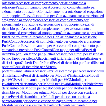
rotazione
Accessori di completamento per azionamento a
rotazione
Pezzi di ricambio per Accessori di completamento per
azionamento a rotazione
Con azionamento a rotazione ed erogazione
al troppopieno
Pezzi di ricambio per Con azionamento a rotazione ed
erogazione al troppopieno
Accessori di completamento per
azionamento a rotazione ed erogazione al troppopieno
Pezzi di
ricambio per Accessori di completamento per azionamento a
rotazione ed erogazione al troppopieno
Con azionamento a pressione
PushControl
Pezzi di ricambio per Con azionamento a pressione
PushControl
Accessori di completamento per comando a pressione
PushControl
Pezzi di ricambio per Accessori di completamento per
comando a pressione PushControl
Con tappo per piletta
Pezzi di
ricambio per Con tappo per piletta
Accessori per sifoni per vasche da
bagno
Tappi per piletta
Allacciamenti idrici
Sistemi di installazione e
di risciacquo
Geberit Duofix
Pareti
Pezzi di ricambio per Pareti
Sistemi
portanti
Pezzi di ricambio per Sistemi
portanti
Pannellature
Accessori
Pezzi di ricambio per Accessori
Moduli
d'installazione
Pezzi di ricambio per Moduli d'installazione
Moduli
per WC
Pezzi di ricambio per Moduli per WC
Moduli per
lavabi
Pezzi di ricambio per Moduli per lavabi
Moduli per bidet
Pezzi
di ricambio per Moduli per bidet
Moduli per orinatoi
Pezzi di
ricambio per Moduli per orinatoi
Moduli per docce con scarico a
parete
Pezzi di ricambio per Moduli per docce con scarico a
parete
Moduli per docce e vasche da bagno
Pezzi di ricambio per
Moduli per docce e vasche da bagno
Elementi per pareti di