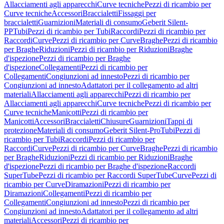
Allacciamenti agli apparecchi
Curve tecniche
Pezzi di ricambio per
Curve tecniche
Accessori
Braccialetti
Fissaggi per
braccialetti
Guarnizioni
Materiali di consumo
Geberit Silent-
PP
Tubi
Pezzi di ricambio per Tubi
Raccordi
Pezzi di ricambio per
Raccordi
Curve
Pezzi di ricambio per Curve
Braghe
Pezzi di ricambio
per Braghe
Riduzioni
Pezzi di ricambio per Riduzioni
Braghe
d'ispezione
Pezzi di ricambio per Braghe
d'ispezione
Collegamenti
Pezzi di ricambio per
Collegamenti
Congiunzioni ad innesto
Pezzi di ricambio per
Congiunzioni ad innesto
Adattatori per il collegamento ad altri
materiali
Allacciamenti agli apparecchi
Pezzi di ricambio per
Allacciamenti agli apparecchi
Curve tecniche
Pezzi di ricambio per
Curve tecniche
Manicotti
Pezzi di ricambio per
Manicotti
Accessori
Braccialetti
Chiusure
Guarnizioni
Tappi di
protezione
Materiali di consumo
Geberit Silent-Pro
Tubi
Pezzi di
ricambio per Tubi
Raccordi
Pezzi di ricambio per
Raccordi
Curve
Pezzi di ricambio per Curve
Braghe
Pezzi di ricambio
per Braghe
Riduzioni
Pezzi di ricambio per Riduzioni
Braghe
d'ispezione
Pezzi di ricambio per Braghe d'ispezione
Raccordi
SuperTube
Pezzi di ricambio per Raccordi SuperTube
Curve
Pezzi di
ricambio per Curve
Diramazioni
Pezzi di ricambio per
Diramazioni
Collegamenti
Pezzi di ricambio per
Collegamenti
Congiunzioni ad innesto
Pezzi di ricambio per
Congiunzioni ad innesto
Adattatori per il collegamento ad altri
materiali
Accessori
Pezzi di ricambio per