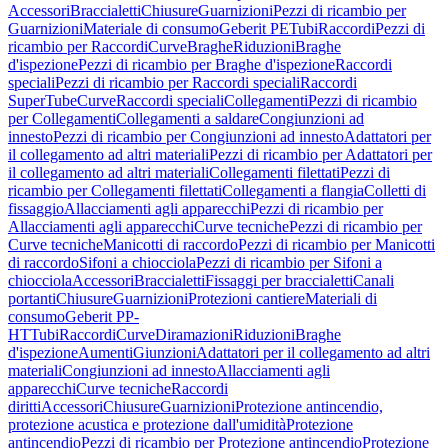
Accessori
Braccialetti
Chiusure
Guarnizioni
Pezzi di ricambio per
Guarnizioni
Materiale di consumo
Geberit PE
Tubi
Raccordi
Pezzi di
ricambio per Raccordi
Curve
Braghe
Riduzioni
Braghe
d'ispezione
Pezzi di ricambio per Braghe d'ispezione
Raccordi
speciali
Pezzi di ricambio per Raccordi speciali
Raccordi
SuperTube
Curve
Raccordi speciali
Collegamenti
Pezzi di ricambio
per Collegamenti
Collegamenti a saldare
Congiunzioni ad
innesto
Pezzi di ricambio per Congiunzioni ad innesto
Adattatori per
il collegamento ad altri materiali
Pezzi di ricambio per Adattatori per
il collegamento ad altri materiali
Collegamenti filettati
Pezzi di
ricambio per Collegamenti filettati
Collegamenti a flangia
Colletti di
fissaggio
Allacciamenti agli apparecchi
Pezzi di ricambio per
Allacciamenti agli apparecchi
Curve tecniche
Pezzi di ricambio per
Curve tecniche
Manicotti di raccordo
Pezzi di ricambio per Manicotti
di raccordo
Sifoni a chiocciola
Pezzi di ricambio per Sifoni a
chiocciola
Accessori
Braccialetti
Fissaggi per braccialetti
Canali
portanti
Chiusure
Guarnizioni
Protezioni cantiere
Materiali di
consumo
Geberit PP-
HT
Tubi
Raccordi
Curve
Diramazioni
Riduzioni
Braghe
d'ispezione
Aumenti
Giunzioni
Adattatori per il collegamento ad altri
materiali
Congiunzioni ad innesto
Allacciamenti agli
apparecchi
Curve tecniche
Raccordi
diritti
Accessori
Chiusure
Guarnizioni
Protezione antincendio,
protezione acustica e protezione dall'umidità
Protezione
antincendio
Pezzi di ricambio per Protezione antincendio
Protezione