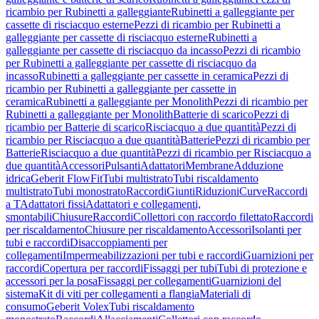
ricambio per Rubinetti a galleggiante
Rubinetti a galleggiante per
cassette di risciacquo esterne
Pezzi di ricambio per Rubinetti a
galleggiante per cassette di risciacquo esterne
Rubinetti a
galleggiante per cassette di risciacquo da incasso
Pezzi di ricambio
per Rubinetti a galleggiante per cassette di risciacquo da
incasso
Rubinetti a galleggiante per cassette in ceramica
Pezzi di
ricambio per Rubinetti a galleggiante per cassette in
ceramica
Rubinetti a galleggiante per Monolith
Pezzi di ricambio per
Rubinetti a galleggiante per Monolith
Batterie di scarico
Pezzi di
ricambio per Batterie di scarico
Risciacquo a due quantità
Pezzi di
ricambio per Risciacquo a due quantità
Batterie
Pezzi di ricambio per
Batterie
Risciacquo a due quantità
Pezzi di ricambio per Risciacquo a
due quantità
Accessori
Pulsanti
Adattatori
Membrane
Adduzione
idrica
Geberit FlowFit
Tubi multistrato
Tubi riscaldamento
multistrato
Tubi monostrato
Raccordi
Giunti
Riduzioni
Curve
Raccordi
a T
Adattatori fissi
Adattatori e collegamenti,
smontabili
Chiusure
Raccordi
Collettori con raccordo filettato
Raccordi
per riscaldamento
Chiusure per riscaldamento
Accessori
Isolanti per
tubi e raccordi
Disaccoppiamenti per
collegamenti
Impermeabilizzazioni per tubi e raccordi
Guarnizioni per
raccordi
Copertura per raccordi
Fissaggi per tubi
Tubi di protezione e
accessori per la posa
Fissaggi per collegamenti
Guarnizioni del
sistema
Kit di viti per collegamenti a flangia
Materiali di
consumo
Geberit Volex
Tubi riscaldamento