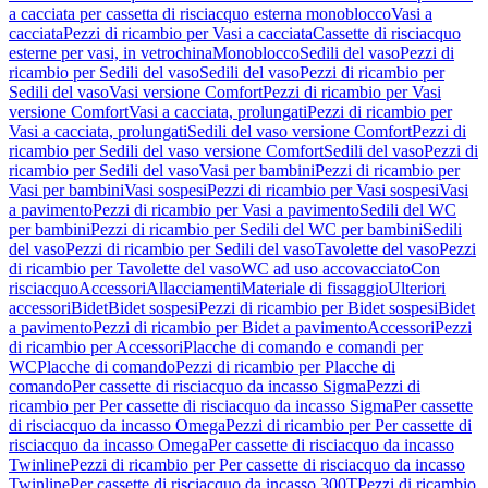
a cacciata per cassetta di risciacquo esterna monoblocco
Vasi a
cacciata
Pezzi di ricambio per Vasi a cacciata
Cassette di risciacquo
esterne per vasi, in vetrochina
Monoblocco
Sedili del vaso
Pezzi di
ricambio per Sedili del vaso
Sedili del vaso
Pezzi di ricambio per
Sedili del vaso
Vasi versione Comfort
Pezzi di ricambio per Vasi
versione Comfort
Vasi a cacciata, prolungati
Pezzi di ricambio per
Vasi a cacciata, prolungati
Sedili del vaso versione Comfort
Pezzi di
ricambio per Sedili del vaso versione Comfort
Sedili del vaso
Pezzi di
ricambio per Sedili del vaso
Vasi per bambini
Pezzi di ricambio per
Vasi per bambini
Vasi sospesi
Pezzi di ricambio per Vasi sospesi
Vasi
a pavimento
Pezzi di ricambio per Vasi a pavimento
Sedili del WC
per bambini
Pezzi di ricambio per Sedili del WC per bambini
Sedili
del vaso
Pezzi di ricambio per Sedili del vaso
Tavolette del vaso
Pezzi
di ricambio per Tavolette del vaso
WC ad uso accovacciato
Con
risciacquo
Accessori
Allacciamenti
Materiale di fissaggio
Ulteriori
accessori
Bidet
Bidet sospesi
Pezzi di ricambio per Bidet sospesi
Bidet
a pavimento
Pezzi di ricambio per Bidet a pavimento
Accessori
Pezzi
di ricambio per Accessori
Placche di comando e comandi per
WC
Placche di comando
Pezzi di ricambio per Placche di
comando
Per cassette di risciacquo da incasso Sigma
Pezzi di
ricambio per Per cassette di risciacquo da incasso Sigma
Per cassette
di risciacquo da incasso Omega
Pezzi di ricambio per Per cassette di
risciacquo da incasso Omega
Per cassette di risciacquo da incasso
Twinline
Pezzi di ricambio per Per cassette di risciacquo da incasso
Twinline
Per cassette di risciacquo da incasso 300T
Pezzi di ricambio