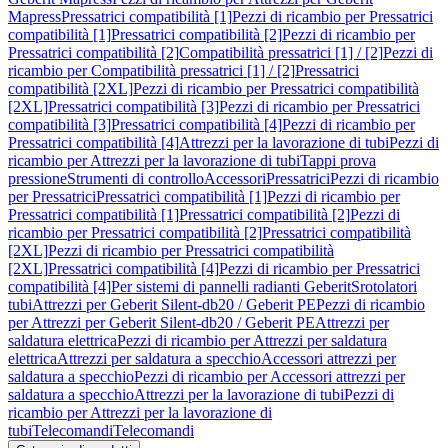
Mapress
Pressatrici compatibilità [1]
Pezzi di ricambio per Pressatrici
compatibilità [1]
Pressatrici compatibilità [2]
Pezzi di ricambio per
Pressatrici compatibilità [2]
Compatibilità pressatrici [1] / [2]
Pezzi di
ricambio per Compatibilità pressatrici [1] / [2]
Pressatrici
compatibilità [2XL]
Pezzi di ricambio per Pressatrici compatibilità
[2XL]
Pressatrici compatibilità [3]
Pezzi di ricambio per Pressatrici
compatibilità [3]
Pressatrici compatibilità [4]
Pezzi di ricambio per
Pressatrici compatibilità [4]
Attrezzi per la lavorazione di tubi
Pezzi di
ricambio per Attrezzi per la lavorazione di tubi
Tappi prova
pressione
Strumenti di controllo
Accessori
Pressatrici
Pezzi di ricambio
per Pressatrici
Pressatrici compatibilità [1]
Pezzi di ricambio per
Pressatrici compatibilità [1]
Pressatrici compatibilità [2]
Pezzi di
ricambio per Pressatrici compatibilità [2]
Pressatrici compatibilità
[2XL]
Pezzi di ricambio per Pressatrici compatibilità
[2XL]
Pressatrici compatibilità [4]
Pezzi di ricambio per Pressatrici
compatibilità [4]
Per sistemi di pannelli radianti Geberit
Srotolatori
tubi
Attrezzi per Geberit Silent-db20 / Geberit PE
Pezzi di ricambio
per Attrezzi per Geberit Silent-db20 / Geberit PE
Attrezzi per
saldatura elettrica
Pezzi di ricambio per Attrezzi per saldatura
elettrica
Attrezzi per saldatura a specchio
Accessori attrezzi per
saldatura a specchio
Pezzi di ricambio per Accessori attrezzi per
saldatura a specchio
Attrezzi per la lavorazione di tubi
Pezzi di
ricambio per Attrezzi per la lavorazione di
tubi
Telecomandi
Telecomandi