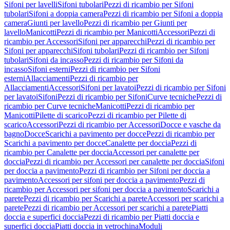
Sifoni per lavelli
Sifoni tubolari
Pezzi di ricambio per Sifoni
tubolari
Sifoni a doppia camera
Pezzi di ricambio per Sifoni a doppia
camera
Giunti per lavello
Pezzi di ricambio per Giunti per
lavello
Manicotti
Pezzi di ricambio per Manicotti
Accessori
Pezzi di
ricambio per Accessori
Sifoni per apparecchi
Pezzi di ricambio per
Sifoni per apparecchi
Sifoni tubolari
Pezzi di ricambio per Sifoni
tubolari
Sifoni da incasso
Pezzi di ricambio per Sifoni da
incasso
Sifoni esterni
Pezzi di ricambio per Sifoni
esterni
Allacciamenti
Pezzi di ricambio per
Allacciamenti
Accessori
Sifoni per lavatoi
Pezzi di ricambio per Sifoni
per lavatoi
Sifoni
Pezzi di ricambio per Sifoni
Curve tecniche
Pezzi di
ricambio per Curve tecniche
Manicotti
Pezzi di ricambio per
Manicotti
Pilette di scarico
Pezzi di ricambio per Pilette di
scarico
Accessori
Pezzi di ricambio per Accessori
Docce e vasche da
bagno
Docce
Scarichi a pavimento per docce
Pezzi di ricambio per
Scarichi a pavimento per docce
Canalette per doccia
Pezzi di
ricambio per Canalette per doccia
Accessori per canalette per
doccia
Pezzi di ricambio per Accessori per canalette per doccia
Sifoni
per doccia a pavimento
Pezzi di ricambio per Sifoni per doccia a
pavimento
Accessori per sifoni per doccia a pavimento
Pezzi di
ricambio per Accessori per sifoni per doccia a pavimento
Scarichi a
parete
Pezzi di ricambio per Scarichi a parete
Accessori per scarichi a
parete
Pezzi di ricambio per Accessori per scarichi a parete
Piatti
doccia e superfici doccia
Pezzi di ricambio per Piatti doccia e
superfici doccia
Piatti doccia in vetrochina
Moduli