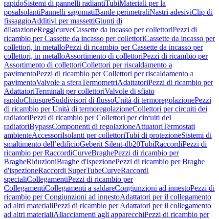
rapido
Sistemi di pannelli radianti
Tubi
Materiali per la
posa
Isolanti
Pannelli sagomati
Bande perimetrali
Nastri adesivi
Clip di
fissaggio
Additivi per massetti
Giunti di
dilatazione
Reggicurve
Cassette da incasso per collettori
Pezzi di
ricambio per Cassette da incasso per collettori
Cassette da incasso per
collettori, in metallo
Pezzi di ricambio per Cassette da incasso per
collettori, in metallo
Assortimento di collettori
Pezzi di ricambio per
Assortimento di collettori
Collettori per riscaldamento a
pavimento
Pezzi di ricambio per Collettori per riscaldamento a
pavimento
Valvole a sfera
Termometri
Adattatori
Pezzi di ricambio per
Adattatori
Terminali per collettori
Valvole di sfiato
rapido
Chiusure
Suddivisori di flusso
Unità di termoregolazione
Pezzi
di ricambio per Unità di termoregolazione
Collettori per circuiti dei
radiatori
Pezzi di ricambio per Collettori per circuiti dei
radiatori
Bypass
Componenti di regolazione
Attuatori
Termostati
ambiente
Accessori
Isolanti per collettori
Tubi di protezione
Sistemi di
smaltimento dell’edificio
Geberit Silent-db20
Tubi
Raccordi
Pezzi di
ricambio per Raccordi
Curve
Braghe
Pezzi di ricambio per
Braghe
Riduzioni
Braghe d'ispezione
Pezzi di ricambio per Braghe
d'ispezione
Raccordi SuperTube
Curve
Raccordi
speciali
Collegamenti
Pezzi di ricambio per
Collegamenti
Collegamenti a saldare
Congiunzioni ad innesto
Pezzi di
ricambio per Congiunzioni ad innesto
Adattatori per il collegamento
ad altri materiali
Pezzi di ricambio per Adattatori per il collegamento
ad altri materiali
Allacciamenti agli apparecchi
Pezzi di ricambio per