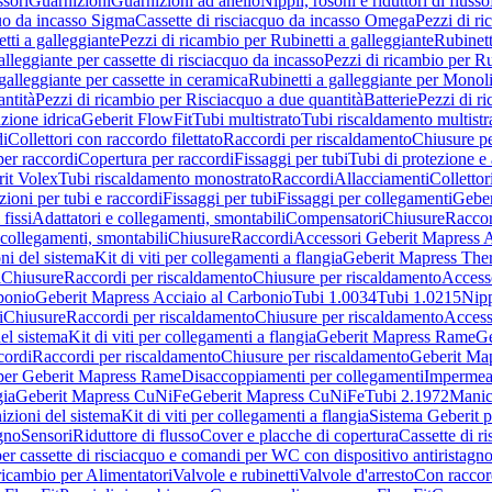
sori
Guarnizioni
Guarnizioni ad anello
Nippli, rosoni e riduttori di flusso
quo da incasso Sigma
Cassette di risciacquo da incasso Omega
Pezzi di r
tti a galleggiante
Pezzi di ricambio per Rubinetti a galleggiante
Rubinett
alleggiante per cassette di risciacquo da incasso
Pezzi di ricambio per Ru
galleggiante per cassette in ceramica
Rubinetti a galleggiante per Monol
ntità
Pezzi di ricambio per Risciacquo a due quantità
Batterie
Pezzi di r
ione idrica
Geberit FlowFit
Tubi multistrato
Tubi riscaldamento multistr
i
Collettori con raccordo filettato
Raccordi per riscaldamento
Chiusure pe
per raccordi
Copertura per raccordi
Fissaggi per tubi
Tubi di protezione e 
it Volex
Tubi riscaldamento monostrato
Raccordi
Allacciamenti
Collettor
ioni per tubi e raccordi
Fissaggi per tubi
Fissaggi per collegamenti
Geber
 fissi
Adattatori e collegamenti, smontabili
Compensatori
Chiusure
Raccor
 collegamenti, smontabili
Chiusure
Raccordi
Accessori Geberit Mapress 
ni del sistema
Kit di viti per collegamenti a flangia
Geberit Mapress The
i
Chiusure
Raccordi per riscaldamento
Chiusure per riscaldamento
Access
bonio
Geberit Mapress Acciaio al Carbonio
Tubi 1.0034
Tubi 1.0215
Nipp
i
Chiusure
Raccordi per riscaldamento
Chiusure per riscaldamento
Access
el sistema
Kit di viti per collegamenti a flangia
Geberit Mapress Rame
Ge
cordi
Raccordi per riscaldamento
Chiusure per riscaldamento
Geberit Ma
per Geberit Mapress Rame
Disaccoppiamenti per collegamenti
Impermeab
gia
Geberit Mapress CuNiFe
Geberit Mapress CuNiFe
Tubi 2.1972
Manic
izioni del sistema
Kit di viti per collegamenti a flangia
Sistema Geberit p
agno
Sensori
Riduttore di flusso
Cover e placche di copertura
Cassette di r
er cassette di risciacquo e comandi per WC con dispositivo antiristagn
ricambio per Alimentatori
Valvole e rubinetti
Valvole d'arresto
Con raccor