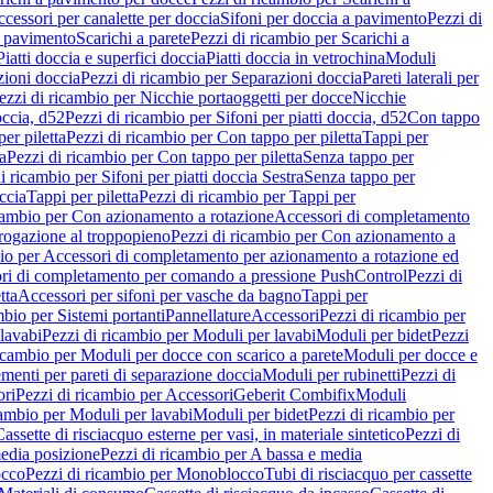
cessori per canalette per doccia
Sifoni per doccia a pavimento
Pezzi di
a pavimento
Scarichi a parete
Pezzi di ricambio per Scarichi a
iatti doccia e superfici doccia
Piatti doccia in vetrochina
Moduli
zioni doccia
Pezzi di ricambio per Separazioni doccia
Pareti laterali per
ezzi di ricambio per Nicchie portaoggetti per docce
Nicchie
occia, d52
Pezzi di ricambio per Sifoni per piatti doccia, d52
Con tappo
er piletta
Pezzi di ricambio per Con tappo per piletta
Tappi per
a
Pezzi di ricambio per Con tappo per piletta
Senza tappo per
i ricambio per Sifoni per piatti doccia Sestra
Senza tappo per
ccia
Tappi per piletta
Pezzi di ricambio per Tappi per
icambio per Con azionamento a rotazione
Accessori di completamento
rogazione al troppopieno
Pezzi di ricambio per Con azionamento a
bio per Accessori di completamento per azionamento a rotazione ed
ri di completamento per comando a pressione PushControl
Pezzi di
tta
Accessori per sifoni per vasche da bagno
Tappi per
mbio per Sistemi portanti
Pannellature
Accessori
Pezzi di ricambio per
lavabi
Pezzi di ricambio per Moduli per lavabi
Moduli per bidet
Pezzi
icambio per Moduli per docce con scarico a parete
Moduli per docce e
menti per pareti di separazione doccia
Moduli per rubinetti
Pezzi di
ori
Pezzi di ricambio per Accessori
Geberit Combifix
Moduli
cambio per Moduli per lavabi
Moduli per bidet
Pezzi di ricambio per
assette di risciacquo esterne per vasi, in materiale sintetico
Pezzi di
edia posizione
Pezzi di ricambio per A bassa e media
cco
Pezzi di ricambio per Monoblocco
Tubi di risciacquo per cassette