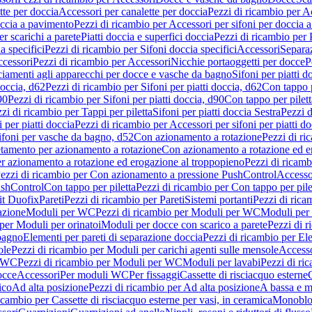
tte per doccia
Accessori per canalette per doccia
Pezzi di ricambio per Ac
occia a pavimento
Pezzi di ricambio per Accessori per sifoni per doccia 
r scarichi a parete
Piatti doccia e superfici doccia
Pezzi di ricambio per P
a specifici
Pezzi di ricambio per Sifoni doccia specifici
Accessori
Separa
cessori
Pezzi di ricambio per Accessori
Nicchie portaoggetti per docce
P
ciamenti agli apparecchi per docce e vasche da bagno
Sifoni per piatti d
doccia, d62
Pezzi di ricambio per Sifoni per piatti doccia, d62
Con tappo p
90
Pezzi di ricambio per Sifoni per piatti doccia, d90
Con tappo per pilett
zi di ricambio per Tappi per piletta
Sifoni per piatti doccia Sestra
Pezzi d
 per piatti doccia
Pezzi di ricambio per Accessori per sifoni per piatti do
ifoni per vasche da bagno, d52
Con azionamento a rotazione
Pezzi di r
etamento per azionamento a rotazione
Con azionamento a rotazione ed e
r azionamento a rotazione ed erogazione al troppopieno
Pezzi di ricam
ezzi di ricambio per Con azionamento a pressione PushControl
Accesso
ushControl
Con tappo per piletta
Pezzi di ricambio per Con tappo per pile
it Duofix
Pareti
Pezzi di ricambio per Pareti
Sistemi portanti
Pezzi di rica
azione
Moduli per WC
Pezzi di ricambio per Moduli per WC
Moduli per 
per Moduli per orinatoi
Moduli per docce con scarico a parete
Pezzi di r
 bagno
Elementi per pareti di separazione doccia
Pezzi di ricambio per Ele
ole
Pezzi di ricambio per Moduli per carichi agenti sulle mensole
Access
r WC
Pezzi di ricambio per Moduli per WC
Moduli per lavabi
Pezzi di ri
occe
Accessori
Per moduli WC
Per fissaggi
Cassette di risciacquo esterne
C
ico
Ad alta posizione
Pezzi di ricambio per Ad alta posizione
A bassa e m
icambio per Cassette di risciacquo esterne per vasi, in ceramica
Monoblo