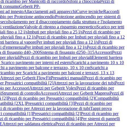
 di ricambio per Manicotti di raccordo
Sifoni a chiocciola
Pezzi di
 di consumo
Geberit PP-
ni ad innesto
Allacciamenti agli apparecchi
Curve tecniche
Raccordi
mbio per Protezione antincendio
Protezione antincendio per sistemi di
nseco
Isolamento per il disaccoppiamento dalla struttura e l'isolamento
i ventilazione
Valvole di ritegno a risparmio energetico
Scarico per tetti
ali fino a 12 l/s
Imbuti per pluviali fino a 25 l/s
Pezzi di ricambio per
pluviali fino a 12 l/s
Pezzi di ricambio per Imbuti per pluviali fino a 12
ti barriera al vapore
Per imbuti per pluviali fino a 12 l/s
Pezzi di
ni d'emergenza
Per imbuti per pluviali fino a 12 l/s
Pezzi di ricambio per
a di fissaggio d40–200
Sistema di fissaggio d250–315
Accessori
Pezzi
per pluviali
Pezzi di ricambio per Imbuti per pluviali
Elementi barriera
 Scarico pavimento per interni ed esterni
Scarichi a pavimento 10 x 10
chi a pavimento per balcone e terrazzo, 10 x 10 cm
Scarichi a
ricambio per Scarichi a pavimento per balconi e terrazzi, 13 x 13
 Attrezzi per Geberit FlowFit
Pressatrici manuali
Pezzi di ricambio per
er Pressatrici compatibilità [2]
Attrezzi per la lavorazione dei tubi
Pezzi
bio per Accessori
Attrezzi per Geberit Volex
Pezzi di ricambio per
i
Strumenti di controllo
Accessori
Attrezzi per Geberit Mapress
Pezzi di
à [2]
Pezzi di ricambio per Pressatrici compatibilità [2]
Compatibilità
atibilità [2XL]
Pressatrici compatibilità [3]
Pezzi di ricambio per
i di ricambio per Attrezzi per la lavorazione di tubi
Tappi prova
i compatibilità [1]
Pressatrici compatibilità [2]
Pezzi di ricambio per
zi di ricambio per Pressatrici compatibilità [4]
Per sistemi di pannelli
PE
Attrezzi per saldatura elettrica
Pezzi di ricambio per Attrezzi per