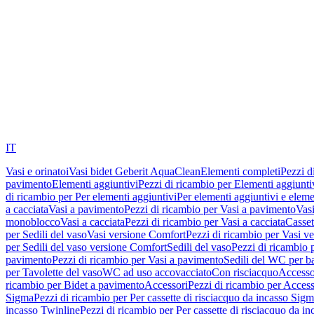
IT
Vasi e orinatoi
Vasi bidet Geberit AquaClean
Elementi completi
Pezzi d
pavimento
Elementi aggiuntivi
Pezzi di ricambio per Elementi aggiunti
di ricambio per Per elementi aggiuntivi
Per elementi aggiuntivi e eleme
a cacciata
Vasi a pavimento
Pezzi di ricambio per Vasi a pavimento
Vasi
monoblocco
Vasi a cacciata
Pezzi di ricambio per Vasi a cacciata
Casset
per Sedili del vaso
Vasi versione Comfort
Pezzi di ricambio per Vasi v
per Sedili del vaso versione Comfort
Sedili del vaso
Pezzi di ricambio p
pavimento
Pezzi di ricambio per Vasi a pavimento
Sedili del WC per b
per Tavolette del vaso
WC ad uso accovacciato
Con risciacquo
Accesso
ricambio per Bidet a pavimento
Accessori
Pezzi di ricambio per Access
Sigma
Pezzi di ricambio per Per cassette di risciacquo da incasso Sig
incasso Twinline
Pezzi di ricambio per Per cassette di risciacquo da i