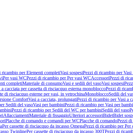
i ricambio per Elementi completi
Vasi sospesi
Pezzi di ricambio per Vasi
vi
Per vasi WC
Pezzi di ricambio per Per vasi WC
Accessori
Pezzi di ric
nti completi
Materiale di consumo
Vasi e sedili del vaso
Vasi sospesi
Pezz
 a cacciata per cassetta di risciacquo esterna monoblocco
Pezzi di ricamb
te di risciacquo esterne per vasi, in vetrochina
Monoblocco
Sedili del va
ersione Comfort
Vasi a cacciata, prolungati
Pezzi di ricambio per Vasi a c
er Sedili del vaso
Vasi per bambini
Pezzi di ricambio per Vasi per bambi
ambini
Pezzi di ricambio per Sedili del WC per bambini
Sedili del vaso
P
ri
Allacciamenti
Materiale di fissaggio
Ulteriori accessori
Bidet
Bidet sosp
ori
Placche di comando e comandi per WC
Placche di comando
Pezzi di
ma
Per cassette di risciacquo da incasso Omega
Pezzi di ricambio per Per
ncasso Twinline
Per cassette di risciacquo da incasso 300T
Pezzi di ricamb