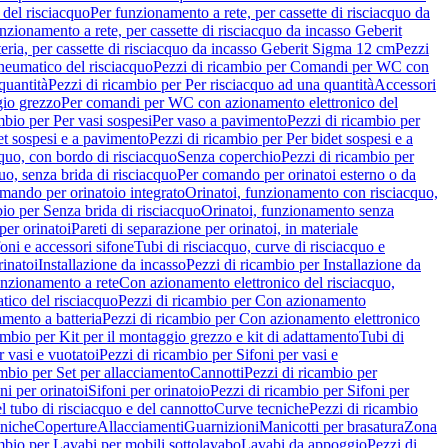
del risciacquo
Per funzionamento a rete, per cassette di risciacquo da
nzionamento a rete, per cassette di risciacquo da incasso Geberit
eria, per cassette di risciacquo da incasso Geberit Sigma 12 cm
Pezzi
umatico del risciacquo
Pezzi di ricambio per Comandi per WC con
quantità
Pezzi di ricambio per Per risciacquo ad una quantità
Accessori
gio grezzo
Per comandi per WC con azionamento elettronico del
mbio per Per vasi sospesi
Per vaso a pavimento
Pezzi di ricambio per
et sospesi e a pavimento
Pezzi di ricambio per Per bidet sospesi e a
quo, con bordo di risciacquo
Senza coperchio
Pezzi di ricambio per
uo, senza brida di risciacquo
Per comando per orinatoi esterno o da
mando per orinatoio integrato
Orinatoi, funzionamento con risciacquo,
bio per Senza brida di risciacquo
Orinatoi, funzionamento senza
per orinatoi
Pareti di separazione per orinatoi, in materiale
foni e accessori sifone
Tubi di risciacquo, curve di risciacquo e
inatoi
Installazione da incasso
Pezzi di ricambio per Installazione da
unzionamento a rete
Con azionamento elettronico del risciacquo,
ico del risciacquo
Pezzi di ricambio per Con azionamento
mento a batteria
Pezzi di ricambio per Con azionamento elettronico
ambio per Kit per il montaggio grezzo e kit di adattamento
Tubi di
r vasi e vuotatoi
Pezzi di ricambio per Sifoni per vasi e
ambio per Set per allacciamento
Cannotti
Pezzi di ricambio per
ni per orinatoi
Sifoni per orinatoio
Pezzi di ricambio per Sifoni per
l tubo di risciacquo e del cannotto
Curve tecniche
Pezzi di ricambio
cniche
Coperture
Allacciamenti
Guarnizioni
Manicotti per brasatura
Zona
mbio per Lavabi per mobili sottolavabo
Lavabi da appoggio
Pezzi di