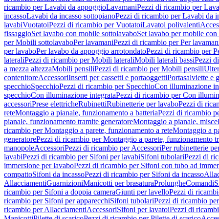
ricambio per Lavabi da appoggio
Lavamani
Pezzi di ricambio per Lav
incasso
Lavabi da incasso sottopiano
Pezzi di ricambio per Lavabi da i
lavabi
Vuotatoi
Pezzi di ricambio per Vuotatoi
Lavatoi polivalenti
Acces
fissaggio
Set lavabo con mobile sottolavabo
Set lavabo per mobile con
per Mobili sottolavabo
Per lavamani
Pezzi di ricambio per Per lavaman
per lavabo
Per lavabo da appoggio arrotondato
Pezzi di ricambio per P
laterali
Pezzi di ricambio per Mobili laterali
Mobili laterali bassi
Pezzi di
a mezza altezza
Mobili pensili
Pezzi di ricambio per Mobili pensili
Ulte
contenitore
Accessori
Inserti per cassetti e portaoggetti
Portasalviette e 
specchio
Specchio
Pezzi di ricambio per Specchio
Con illuminazione in
specchio
Con illuminazione integrata
Pezzi di ricambio per Con illumin
accessori
Prese elettriche
Rubinetti
Rubinetterie per lavabo
Pezzi di rica
rete
Montaggio a pianale, funzionamento a batteria
Pezzi di ricambio p
pianale, funzionamento tramite generatore
Montaggio a pianale, misc
ricambio per Montaggio a parete, funzionamento a rete
Montaggio a pa
generatore
Pezzi di ricambio per Montaggio a parete, funzionamento t
manopole
Accessori
Pezzi di ricambio per Accessori
Per rubinetterie pe
lavabi
Pezzi di ricambio per Sifoni per lavabi
Sifoni tubolari
Pezzi di ri
immersione per lavabo
Pezzi di ricambio per Sifoni con tubo ad immer
compatto
Sifoni da incasso
Pezzi di ricambio per Sifoni da incasso
Alla
Allacciamenti
Guarnizioni
Manicotti per brasatura
Prolunghe
Comandi
S
ricambio per Sifoni a doppia camera
Giunti per lavello
Pezzi di ricambi
ricambio per Sifoni per apparecchi
Sifoni tubolari
Pezzi di ricambio per
ricambio per Allacciamenti
Accessori
Sifoni per lavatoi
Pezzi di ricambi
Manicotti
Pilette di scarico
Pezzi di ricambio per Pilette di scarico
Acces