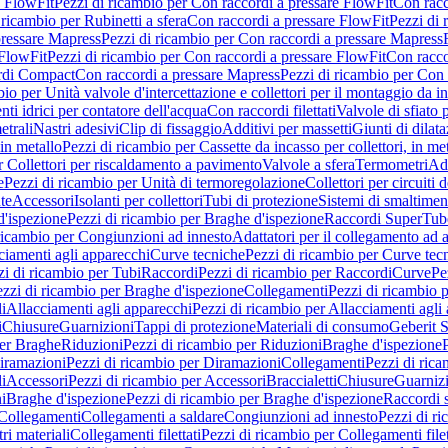
e FlowFit
Pezzi di ricambio per Con raccordi a pressare FlowFit
Con racc
 ricambio per Rubinetti a sfera
Con raccordi a pressare FlowFit
Pezzi di 
pressare Mapress
Pezzi di ricambio per Con raccordi a pressare Mapress
 FlowFit
Pezzi di ricambio per Con raccordi a pressare FlowFit
Con racco
ordi Compact
Con raccordi a pressare Mapress
Pezzi di ricambio per Con 
io per Unità valvole d'intercettazione e collettori per il montaggio da i
ti idrici per contatore dell'acqua
Con raccordi filettati
Valvole di sfiato 
etrali
Nastri adesivi
Clip di fissaggio
Additivi per massetti
Giunti di dilat
 in metallo
Pezzi di ricambio per Cassette da incasso per collettori, in me
r Collettori per riscaldamento a pavimento
Valvole a sfera
Termometri
Ada
e
Pezzi di ricambio per Unità di termoregolazione
Collettori per circuiti d
te
Accessori
Isolanti per collettori
Tubi di protezione
Sistemi di smaltiment
d'ispezione
Pezzi di ricambio per Braghe d'ispezione
Raccordi SuperTub
ricambio per Congiunzioni ad innesto
Adattatori per il collegamento ad al
ciamenti agli apparecchi
Curve tecniche
Pezzi di ricambio per Curve tec
zi di ricambio per Tubi
Raccordi
Pezzi di ricambio per Raccordi
Curve
Pe
zzi di ricambio per Braghe d'ispezione
Collegamenti
Pezzi di ricambio 
li
Allacciamenti agli apparecchi
Pezzi di ricambio per Allacciamenti agli
i
Chiusure
Guarnizioni
Tappi di protezione
Materiali di consumo
Geberit S
per Braghe
Riduzioni
Pezzi di ricambio per Riduzioni
Braghe d'ispezione
iramazioni
Pezzi di ricambio per Diramazioni
Collegamenti
Pezzi di ric
li
Accessori
Pezzi di ricambio per Accessori
Braccialetti
Chiusure
Guarniz
i
Braghe d'ispezione
Pezzi di ricambio per Braghe d'ispezione
Raccordi s
 Collegamenti
Collegamenti a saldare
Congiunzioni ad innesto
Pezzi di r
ri materiali
Collegamenti filettati
Pezzi di ricambio per Collegamenti filet