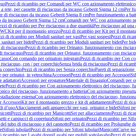
quo
Pezzi di ricambio per Comandi per WC con azionamento elettronico 
a rete, per cassette di risciacquo da incasso Geberit Sigma 12 cm
Per fu
tte di risciacquo da incasso Geberit Sigma 8 cm
Per funzionamento a batt
quo da incasso Geberit Sigma 12 cm
Comandi per WC con azionamento pne
ezzi di ricambio per Per risciacquo a due quantità
Per risciacquo ad una 
r WC
Kit per il montaggio grezzo
Pezzi di ricambio per Kit per il montag
zi di ricambio per Moduli sanitari per vasi
Per vasi sospesi
Pezzi di rica
sanitari per bidet
Pezzi di ricambio per Moduli sanitari per bidet
Per bid
di risciacquo
Pezzi di ricambio per Orinatoi, funzionamento con risciac
i risciacquo
Pezzi di ricambio per Orinatoi, funzionamento con risciacq
ncasso
Con comando per orinatoio integrato
Pezzi di ricambio per Con co
risciacquo, con / per coperchio
Senza brida di risciacquo
Pezzi di ricam
a coperchio
Pezzi di ricambio per Senza coperchio
Pareti di separazione 
e per orinatoi, in vetrochina
Accessori
Pezzi di ricambio per Accessori
Si
e adattatori
Accessori per erogatore
Materiale di fissaggio
Comandi per or
ete
Pezzi di ricambio per Con azionamento elettronico del risciacquo, f
onico del risciacquo, funzionamento a batteria
Con azionamento pneumat
stallazione esterna
Con azionamento elettronico del risciacquo, funziona
r Accessori
Kit per il montaggio grezzo e kit di adattamento
Pezzi di ric
i d’uso
Allacciamenti agli apparecchi per vasi, orinatoi e bidet
Sifoni pe
icotti
Pezzi di ricambio per Manicotti
Set per allacciamento
Pezzi di ric
etti e cappucci di copertura
Sifoni per orinatoi
Pezzi di ricambio per Sifo
del tubo di risciacquo e del cannotto
Pezzi di ricambio per Prolunghe de
et
Sifoni tubolari
Pezzi di ricambio per Sifoni tubolari
Manicotti
Curve te
di ricambio per Lavabi doppi
Lavabi per mobili sottolavabo
Pezzi di rica