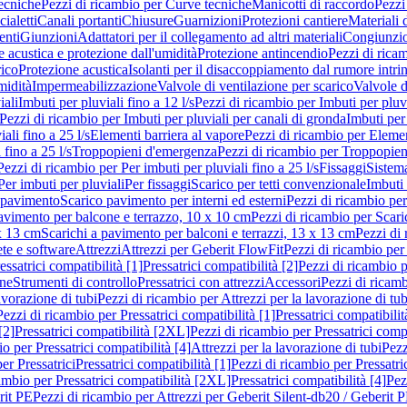
ecniche
Pezzi di ricambio per Curve tecniche
Manicotti di raccordo
Pezzi
ialetti
Canali portanti
Chiusure
Guarnizioni
Protezioni cantiere
Materiali
nti
Giunzioni
Adattatori per il collegamento ad altri materiali
Congiunzio
 acustica e protezione dall'umidità
Protezione antincendio
Pezzi di rica
rico
Protezione acustica
Isolanti per il disaccoppiamento dal rumore intri
midità
Impermeabilizzazione
Valvole di ventilazione per scarico
Valvole d
iali
Imbuti per pluviali fino a 12 l/s
Pezzi di ricambio per Imbuti per pluvi
Pezzi di ricambio per Imbuti per pluviali per canali di gronda
Imbuti per 
ali fino a 25 l/s
Elementi barriera al vapore
Pezzi di ricambio per Elemen
 fino a 25 l/s
Troppopieni d'emergenza
Pezzi di ricambio per Troppopie
Pezzi di ricambio per Per imbuti per pluviali fino a 25 l/s
Fissaggi
Sistem
Per imbuti per pluviali
Per fissaggi
Scarico per tetti convenzionale
Imbuti 
 pavimento
Scarico pavimento per interni ed esterni
Pezzi di ricambio per
pavimento per balcone e terrazzo, 10 x 10 cm
Pezzi di ricambio per Scari
x 13 cm
Scarichi a pavimento per balconi e terrazzi, 13 x 13 cm
Pezzi di 
ete e software
Attrezzi
Attrezzi per Geberit FlowFit
Pezzi di ricambio per
ssatrici compatibilità [1]
Pressatrici compatibilità [2]
Pezzi di ricambio p
one
Strumenti di controllo
Pressatrici con attrezzi
Accessori
Pezzi di ricam
avorazione di tubi
Pezzi di ricambio per Attrezzi per la lavorazione di tub
Pezzi di ricambio per Pressatrici compatibilità [1]
Pressatrici compatibilit
[2]
Pressatrici compatibilità [2XL]
Pezzi di ricambio per Pressatrici comp
o per Pressatrici compatibilità [4]
Attrezzi per la lavorazione di tubi
Pezz
er Pressatrici
Pressatrici compatibilità [1]
Pezzi di ricambio per Pressatric
ambio per Pressatrici compatibilità [2XL]
Pressatrici compatibilità [4]
Pez
rit PE
Pezzi di ricambio per Attrezzi per Geberit Silent-db20 / Geberit 