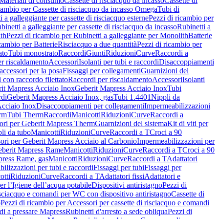
Materiali di consumo
Cassette di risciacquo da incasso
Cassette di
icambio per Cassette di risciacquo da incasso Omega
Tubi di
i a galleggiante per cassette di risciacquo esterne
Pezzi di ricambio per
binetti a galleggiante per cassette di risciacquo da incasso
Rubinetti a
ith
Pezzi di ricambio per Rubinetti a galleggiante per Monolith
Batterie
icambio per Batterie
Risciacquo a due quantità
Pezzi di ricambio per
ato
Tubi monostrato
Raccordi
Giunti
Riduzioni
Curve
Raccordi a
r riscaldamento
Accessori
Isolanti per tubi e raccordi
Disaccoppiamenti
accessori per la posa
Fissaggi per collegamenti
Guarnizioni del
i con raccordo filettato
Raccordi per riscaldamento
Accessori
Isolanti
it Mapress Acciaio Inox
Geberit Mapress Acciaio Inox
Tubi
di
Geberit Mapress Acciaio Inox, gas
Tubi 1.4401
Nippli da
Acciaio Inox
Disaccoppiamenti per collegamenti
Impermeabilizzazioni
rm
Tubi Therm
Raccordi
Manicotti
Riduzioni
Curve
Raccordi a
ori per Geberit Mapress Therm
Guarnizioni del sistema
Kit di viti per
li da tubo
Manicotti
Riduzioni
Curve
Raccordi a T
Croci a 90
ori per Geberit Mapress Acciaio al Carbonio
Impermeabilizzazioni per
berit Mapress Rame
Manicotti
Riduzioni
Curve
Raccordi a T
Croci a 90
press Rame, gas
Manicotti
Riduzioni
Curve
Raccordi a T
Adattatori
ilizzazioni per tubi e raccordi
Fissaggi per tubi
Fissaggi per
otti
Riduzioni
Curve
Raccordi a T
Adattatori fissi
Adattatori e
er l’Igiene dell’acqua potabile
Dispositivi antiristagno
Pezzi di
isciacquo e comandi per WC con dispositivo antiristagno
Cassette di
o
Pezzi di ricambio per Accessori per cassette di risciacquo e comandi
di a pressare Mapress
Rubinetti d'arresto a sede obliqua
Pezzi di