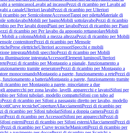
vabi a semincasso
Lavabi ad incasso
Pezzi di ricambio per Lavabi ad
vabi a canale
Ulteriori lavabi
Pezzi di ricambio per Ulteriori
di ricambio per Semicolonne
Accessori
Tappi per piletta
Materiale di
ile sottolavabo
Mobili per bagno
Mobili sottolavabo
Pezzi di ricambio
ambio per Per lavabi doppi
Piani per lavabo
Pezzi di ricambio per Piani
ezzi di ricambio per Per lavabo da appoggio rettangolare
Mobili
r Mobili a colonna
Mobili a mezza altezza
Pezzi di ricambio per Mobili
nsole contenitore
Pezzi di ricambio per Mensole
tiche
Prese elettriche
Ulteriori accessori
Specchi e mobili
zione integrata
Mobili specchio
Pezzi di ricambio per Mobili
za illuminazione integrata
Accessori
Elementi luminosi
Ulteriori
rete
Pezzi di ricambio per Montaggio a pianale, funzionamento a
funzionamento tramite generatore
Pezzi di ricambio per Montaggio a
elatore monocomando
Montaggio a parete, funzionamento a rete
Pezzi di
, funzionamento a batteria
Montaggio a parete, funzionamento tramite
di ricambio per Montaggio a parete, miscelatore a due
gli apparecchi per zona lavabo, lavelli, apparecchi e lavatoi
Sifoni per
ambio per Sifoni tubolari, modello compatto
Sifoni con tubo ad
o
Pezzi di ricambio per Sifoni a passaggio diretto per lavabo, modello
cotti
Curve tecniche
Coperture
Allacciamenti
Pezzi di ricambio per
zi di ricambio per Sifoni tubolari
Sifoni a doppia camera
Pezzi di
ori
Pezzi di ricambio per Accessori
Sifoni per apparecchi
Pezzi di
Sifoni esterni
Pezzi di ricambio per Sifoni esterni
Allacciamenti
Pezzi di
e
Pezzi di ricambio per Curve tecniche
Manicotti
Pezzi di ricambio per
richi a pavimento per docce
Pezzi di ricambio per Scarichi a