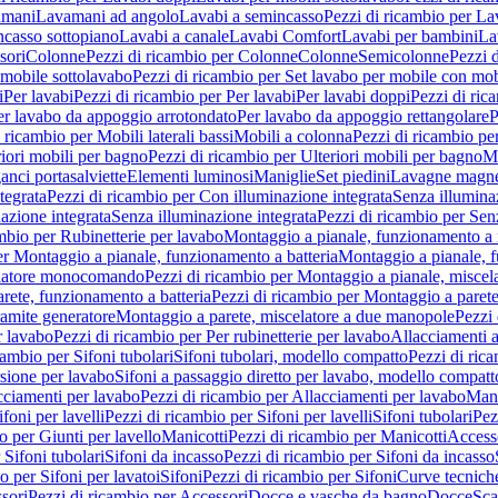
amani
Lavamani ad angolo
Lavabi a semincasso
Pezzi di ricambio per La
ncasso sottopiano
Lavabi a canale
Lavabi Comfort
Lavabi per bambini
La
sori
Colonne
Pezzi di ricambio per Colonne
Colonne
Semicolonne
Pezzi 
 mobile sottolavabo
Pezzi di ricambio per Set lavabo per mobile con mob
i
Per lavabi
Pezzi di ricambio per Per lavabi
Per lavabi doppi
Pezzi di ric
er lavabo da appoggio arrotondato
Per lavabo da appoggio rettangolare
P
 ricambio per Mobili laterali bassi
Mobili a colonna
Pezzi di ricambio pe
riori mobili per bagno
Pezzi di ricambio per Ulteriori mobili per bagno
Me
ganci portasalviette
Elementi luminosi
Maniglie
Set piedini
Lavagne magne
tegrata
Pezzi di ricambio per Con illuminazione integrata
Senza illumina
azione integrata
Senza illuminazione integrata
Pezzi di ricambio per Sen
mbio per Rubinetterie per lavabo
Montaggio a pianale, funzionamento a 
er Montaggio a pianale, funzionamento a batteria
Montaggio a pianale, 
elatore monocomando
Pezzi di ricambio per Montaggio a pianale, misc
rete, funzionamento a batteria
Pezzi di ricambio per Montaggio a parete
ramite generatore
Montaggio a parete, miscelatore a due manopole
Pezzi 
r lavabo
Pezzi di ricambio per Per rubinetterie per lavabo
Allacciamenti a
cambio per Sifoni tubolari
Sifoni tubolari, modello compatto
Pezzi di ric
sione per lavabo
Sifoni a passaggio diretto per lavabo, modello compatt
cciamenti per lavabo
Pezzi di ricambio per Allacciamenti per lavabo
Mani
ifoni per lavelli
Pezzi di ricambio per Sifoni per lavelli
Sifoni tubolari
Pez
o per Giunti per lavello
Manicotti
Pezzi di ricambio per Manicotti
Access
 Sifoni tubolari
Sifoni da incasso
Pezzi di ricambio per Sifoni da incasso
o per Sifoni per lavatoi
Sifoni
Pezzi di ricambio per Sifoni
Curve tecnich
sori
Pezzi di ricambio per Accessori
Docce e vasche da bagno
Docce
Sca