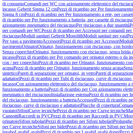
di consumo
Comandi per WC con azionamento elettronico del risciac
incasso Geberit Sigma 12 cm
Pezzi di ricambio per Per funzionamento 
Sigma 8 cm
Pezzi di ricambio per Per funzionamento a rete, per casse
di ricambio per Per funzionamento a batteria, per cassette di risciac
azionamento pneumatico del risciacquo
Per risciacquo a due quantità
P
per comandi per WC
Pezzi di ricambio per Accessori per comandi pe
risciacquo
Moduli sanitari Geberit Monolith
Moduli sanitari per vasi
Pez
Per vaso a pavimento
Accessori
Pezzi di ricambio per Accessori
Moduli 
pavimento
Orinatoi
Orinatoi, funzionamento con risciacquo, con bordo 
Senza coperchio
Orinatoi, funzionamento con risciacquo, senza brida d
incasso
Pezzi di ricambio per Per comando per orinatoi esterno o da i
con / per coperchio
Pezzi di ricambio per Orinatoi, funzionamento con 
acqua
Pezzi di ricambio per Orinatoi, funzionamento senza acqua
Senz
sintetico
Pareti di separazione per orinatoi, in vetro
Pareti di separazion
adattatori
Pezzi di ricambio per Tubi di risciacquo, curve di risciacquo 
incasso
Con azionamento elettronico del risciacquo, funzionamento a r
funzionamento a batteria
Pezzi di ricambio per Con azionamento elettr
pneumatico del risciacquo
Installazione esterna
Pezzi di ricambio per In
del risciacquo, funzionamento a batteria
Accessori
Pezzi di ricambio pe
risciacquo, curve di risciacquo e adattatori
Placche di copertura
Comand
vuotatoi
Sifoni
Curve tecniche
Pezzi di ricambio per Curve tecniche
Man
Cannotti
Raccordi in PVC
Pezzi di ricambio per Raccordi in PVC
Mors
orinatoio
Sifoni tubolari
Pezzi di ricambio per Sifoni tubolari
Prolunghe 
per Curve tecniche
Sifoni per bidet
Pezzi di ricambio per Sifoni per bid
lavabo
Lavabi
Lavabi
Pezzi di ricambio per Lavabi
Lavabi doppi
Pezzi 