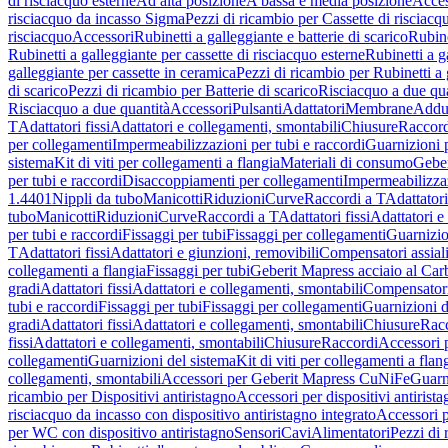
di risciacquo esterne
Ad alta posizione
A bassa e media posizione
Acces
risciacquo da incasso Sigma
Pezzi di ricambio per Cassette di risciac
risciacquo
Accessori
Rubinetti a galleggiante e batterie di scarico
Rubine
Rubinetti a galleggiante per cassette di risciacquo esterne
Rubinetti a g
galleggiante per cassette in ceramica
Pezzi di ricambio per Rubinetti a 
di scarico
Pezzi di ricambio per Batterie di scarico
Risciacquo a due qua
Risciacquo a due quantità
Accessori
Pulsanti
Adattatori
Membrane
Adduz
T
Adattatori fissi
Adattatori e collegamenti, smontabili
Chiusure
Raccord
per collegamenti
Impermeabilizzazioni per tubi e raccordi
Guarnizioni 
sistema
Kit di viti per collegamenti a flangia
Materiali di consumo
Geber
per tubi e raccordi
Disaccoppiamenti per collegamenti
Impermeabilizzaz
1.4401
Nippli da tubo
Manicotti
Riduzioni
Curve
Raccordi a T
Adattatori
tubo
Manicotti
Riduzioni
Curve
Raccordi a T
Adattatori fissi
Adattatori e
per tubi e raccordi
Fissaggi per tubi
Fissaggi per collegamenti
Guarnizio
T
Adattatori fissi
Adattatori e giunzioni, removibili
Compensatori assial
collegamenti a flangia
Fissaggi per tubi
Geberit Mapress acciaio al Car
gradi
Adattatori fissi
Adattatori e collegamenti, smontabili
Compensator
tubi e raccordi
Fissaggi per tubi
Fissaggi per collegamenti
Guarnizioni d
gradi
Adattatori fissi
Adattatori e collegamenti, smontabili
Chiusure
Rac
fissi
Adattatori e collegamenti, smontabili
Chiusure
Raccordi
Accessori 
collegamenti
Guarnizioni del sistema
Kit di viti per collegamenti a flan
collegamenti, smontabili
Accessori per Geberit Mapress CuNiFe
Guarn
ricambio per Dispositivi antiristagno
Accessori per dispositivi antirist
risciacquo da incasso con dispositivo antiristagno integrato
Accessori p
per WC con dispositivo antiristagno
Sensori
Cavi
Alimentatori
Pezzi di 