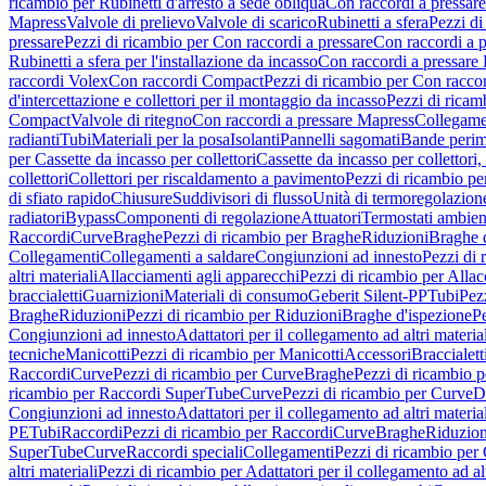
ricambio per Rubinetti d'arresto a sede obliqua
Con raccordi a pressar
Mapress
Valvole di prelievo
Valvole di scarico
Rubinetti a sfera
Pezzi di
pressare
Pezzi di ricambio per Con raccordi a pressare
Con raccordi a 
Rubinetti a sfera per l'installazione da incasso
Con raccordi a pressare
raccordi Volex
Con raccordi Compact
Pezzi di ricambio per Con racc
d'intercettazione e collettori per il montaggio da incasso
Pezzi di ricamb
Compact
Valvole di ritegno
Con raccordi a pressare Mapress
Collegamen
radianti
Tubi
Materiali per la posa
Isolanti
Pannelli sagomati
Bande perim
per Cassette da incasso per collettori
Cassette da incasso per collettori,
collettori
Collettori per riscaldamento a pavimento
Pezzi di ricambio pe
di sfiato rapido
Chiusure
Suddivisori di flusso
Unità di termoregolazion
radiatori
Bypass
Componenti di regolazione
Attuatori
Termostati ambien
Raccordi
Curve
Braghe
Pezzi di ricambio per Braghe
Riduzioni
Braghe 
Collegamenti
Collegamenti a saldare
Congiunzioni ad innesto
Pezzi di 
altri materiali
Allacciamenti agli apparecchi
Pezzi di ricambio per Allac
braccialetti
Guarnizioni
Materiali di consumo
Geberit Silent-PP
Tubi
Pez
Braghe
Riduzioni
Pezzi di ricambio per Riduzioni
Braghe d'ispezione
Pe
Congiunzioni ad innesto
Adattatori per il collegamento ad altri materia
tecniche
Manicotti
Pezzi di ricambio per Manicotti
Accessori
Braccialett
Raccordi
Curve
Pezzi di ricambio per Curve
Braghe
Pezzi di ricambio 
ricambio per Raccordi SuperTube
Curve
Pezzi di ricambio per Curve
D
Congiunzioni ad innesto
Adattatori per il collegamento ad altri materia
PE
Tubi
Raccordi
Pezzi di ricambio per Raccordi
Curve
Braghe
Riduzion
SuperTube
Curve
Raccordi speciali
Collegamenti
Pezzi di ricambio per
altri materiali
Pezzi di ricambio per Adattatori per il collegamento ad alt