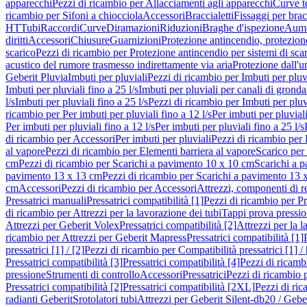
apparecchi
Pezzi di ricambio per Allacciamenti agli apparecchi
Curve t
ricambio per Sifoni a chiocciola
Accessori
Braccialetti
Fissaggi per bracc
HT
Tubi
Raccordi
Curve
Diramazioni
Riduzioni
Braghe d'ispezione
Aume
diritti
Accessori
Chiusure
Guarnizioni
Protezione antincendio, protezione
scarico
Pezzi di ricambio per Protezione antincendio per sistemi di sca
acustico del rumore trasmesso indirettamente via aria
Protezione dall'u
Geberit Pluvia
Imbuti per pluviali
Pezzi di ricambio per Imbuti per pluv
Imbuti per pluviali fino a 25 l/s
Imbuti per pluviali per canali di gronda
l/s
Imbuti per pluviali fino a 25 l/s
Pezzi di ricambio per Imbuti per pluvi
ricambio per Per imbuti per pluviali fino a 12 l/s
Per imbuti per pluviali
Per imbuti per pluviali fino a 12 l/s
Per imbuti per pluviali fino a 25 l/s
di ricambio per Accessori
Per imbuti per pluviali
Pezzi di ricambio per 
al vapore
Pezzi di ricambio per Elementi barriera al vapore
Scarico per
cm
Pezzi di ricambio per Scarichi a pavimento 10 x 10 cm
Scarichi a 
pavimento 13 x 13 cm
Pezzi di ricambio per Scarichi a pavimento 13 
cm
Accessori
Pezzi di ricambio per Accessori
Attrezzi, componenti di r
Pressatrici manuali
Pressatrici compatibilità [1]
Pezzi di ricambio per Pre
di ricambio per Attrezzi per la lavorazione dei tubi
Tappi prova pressi
Attrezzi per Geberit Volex
Pressatrici compatibilità [2]
Attrezzi per la l
ricambio per Attrezzi per Geberit Mapress
Pressatrici compatibilità [1]
pressatrici [1] / [2]
Pezzi di ricambio per Compatibilità pressatrici [1] / 
Pressatrici compatibilità [3]
Pressatrici compatibilità [4]
Pezzi di ricambi
pressione
Strumenti di controllo
Accessori
Pressatrici
Pezzi di ricambio p
Pressatrici compatibilità [2]
Pressatrici compatibilità [2XL]
Pezzi di ric
radianti Geberit
Srotolatori tubi
Attrezzi per Geberit Silent-db20 / Gebe