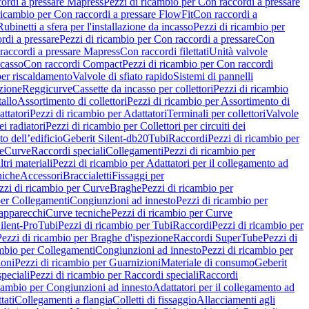
ordi a pressare Mapress
Pezzi di ricambio per Con raccordi a pressare
ricambio per Con raccordi a pressare FlowFit
Con raccordi a
Rubinetti a sfera per l'installazione da incasso
Pezzi di ricambio per
rdi a pressare
Pezzi di ricambio per Con raccordi a pressare
Con
raccordi a pressare Mapress
Con raccordi filettati
Unità valvole
ncasso
Con raccordi Compact
Pezzi di ricambio per Con raccordi
per riscaldamento
Valvole di sfiato rapido
Sistemi di pannelli
azione
Reggicurve
Cassette da incasso per collettori
Pezzi di ricambio
tallo
Assortimento di collettori
Pezzi di ricambio per Assortimento di
ttatori
Pezzi di ricambio per Adattatori
Terminali per collettori
Valvole
ei radiatori
Pezzi di ricambio per Collettori per circuiti dei
o dell’edificio
Geberit Silent-db20
Tubi
Raccordi
Pezzi di ricambio per
e
Curve
Raccordi speciali
Collegamenti
Pezzi di ricambio per
tri materiali
Pezzi di ricambio per Adattatori per il collegamento ad
niche
Accessori
Braccialetti
Fissaggi per
zzi di ricambio per Curve
Braghe
Pezzi di ricambio per
per Collegamenti
Congiunzioni ad innesto
Pezzi di ricambio per
 apparecchi
Curve tecniche
Pezzi di ricambio per Curve
ilent-Pro
Tubi
Pezzi di ricambio per Tubi
Raccordi
Pezzi di ricambio per
Pezzi di ricambio per Braghe d'ispezione
Raccordi SuperTube
Pezzi di
ambio per Collegamenti
Congiunzioni ad innesto
Pezzi di ricambio per
ioni
Pezzi di ricambio per Guarnizioni
Materiale di consumo
Geberit
peciali
Pezzi di ricambio per Raccordi speciali
Raccordi
icambio per Congiunzioni ad innesto
Adattatori per il collegamento ad
tati
Collegamenti a flangia
Colletti di fissaggio
Allacciamenti agli