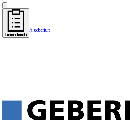
A geberit.it
I miei elenchi