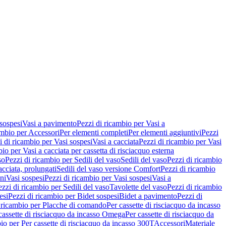
 sospesi
Vasi a pavimento
Pezzi di ricambio per Vasi a
ambio per Accessori
Per elementi completi
Per elementi aggiuntivi
Pezzi
i di ricambio per Vasi sospesi
Vasi a cacciata
Pezzi di ricambio per Vasi
io per Vasi a cacciata per cassetta di risciacquo esterna
so
Pezzi di ricambio per Sedili del vaso
Sedili del vaso
Pezzi di ricambio
acciata, prolungati
Sedili del vaso versione Comfort
Pezzi di ricambio
ni
Vasi sospesi
Pezzi di ricambio per Vasi sospesi
Vasi a
ezzi di ricambio per Sedili del vaso
Tavolette del vaso
Pezzi di ricambio
esi
Pezzi di ricambio per Bidet sospesi
Bidet a pavimento
Pezzi di
 ricambio per Placche di comando
Per cassette di risciacquo da incasso
 cassette di risciacquo da incasso Omega
Per cassette di risciacquo da
io per Per cassette di risciacquo da incasso 300T
Accessori
Materiale