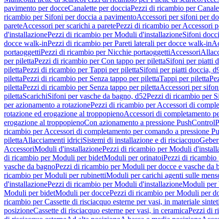
pavimento per docce
Canalette per doccia
Pezzi di ricambio per Canale
ricambio per Sifoni per doccia a pavimento
Accessori per sifoni per d
parete
Accessori per scarichi a parete
Pezzi di ricambio per Accessori pe
d'installazione
Pezzi di ricambio per Moduli d'installazione
Sifoni docci
docce walk-in
Pezzi di ricambio per Pareti laterali per docce walk-in
Ac
portaoggetti
Pezzi di ricambio per Nicchie portaoggetti
Accessori
Allac
per piletta
Pezzi di ricambio per Con tappo per piletta
Sifoni per piatti 
piletta
Pezzi di ricambio per Tappi per piletta
Sifoni per piatti doccia, d
piletta
Pezzi di ricambio per Senza tappo per piletta
Tappi per piletta
Pez
piletta
Pezzi di ricambio per Senza tappo per piletta
Accessori per sifoni
piletta
Scarichi
Sifoni per vasche da bagno, d52
Pezzi di ricambio per S
per azionamento a rotazione
Pezzi di ricambio per Accessori di compl
rotazione ed erogazione al troppopieno
Accessori di completamento pe
erogazione al troppopieno
Con azionamento a pressione PushControl
P
ricambio per Accessori di completamento per comando a pressione P
piletta
Allacciamenti idrici
Sistemi di installazione e di risciacquo
Geber
Accessori
Moduli d'installazione
Pezzi di ricambio per Moduli d'install
di ricambio per Moduli per bidet
Moduli per orinatoi
Pezzi di ricambio 
vasche da bagno
Pezzi di ricambio per Moduli per docce e vasche da
ricambio per Moduli per rubinetti
Moduli per carichi agenti sulle mens
d'installazione
Pezzi di ricambio per Moduli d'installazione
Moduli pe
Moduli per bidet
Moduli per docce
Pezzi di ricambio per Moduli per d
ricambio per Cassette di risciacquo esterne per vasi, in materiale sintet
posizione
Cassette di risciacquo esterne per vasi, in ceramica
Pezzi di r