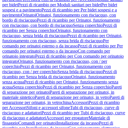
per bidet
Pezzi di ricambio per Moduli sanitari per bidet
Per bidet
sospesi e a pavimento
Pezzi di ricambio per Per bidet sospesi e a
pavimento
Orinatoi
Orinatoi, funzionamento con risciacquo, con
bordo di risciacquo
Pezzi di ricambio per Orinatoi, funzionamento
con risciacquo, con bordo di risciacquo
Senza coperchio
Pezzi di
ricambio per Senza coperchio
Orinatoi, funzionamento con
risciacquo, senza brida di risciacquo
Pezzi di ricambio per Orinatoi,
funzionamento con risciacquo, senza brida di risciacquo
Per
comando per orinatoi esterno o da incasso
Pezzi di ricambio per Per
comando per orinatoi esterno o da incasso
Con comando per
orinatoio integrato
Pezzi di ricambio per Con comando per orinatoio
integrato
Orinatoi, funzionamento con risciacquo, con / per
coperchio
Pezzi di ricambio per Orinatoi, funzionamento con
risciacquo, con / per coperchio
Senza brida di risciacquo
Pezzi di
ricambio per Senza brida di risciacquo
Orinatoi, funzionamento
senza acqua
Pezzi di ricambio per Orinatoi, funzionamento senza
acqua
Senza coperchio
Pezzi di ricambio per Senza coperchio
Pareti
di separazione per orinatoi
Pareti di separazione per orinatoi, in
materiale sintetico
Pareti di separazione per orinatoi, in vetro
Pareti di
separazione per orinatoi, in vetrochina
Accessori
Pezzi di ricambio
per Accessori
Sifoni e accessori sifone
Tubi di risciacquo, curve di
risciacquo e adattatori
Pezzi di ricambio per Tubi di risciacquo, curve
di risciacquo e adattatori
Accessori per erogatore
Materiale di
fissaggio
Comandi per orinatoi
Installazione da incasso
Pezzi di