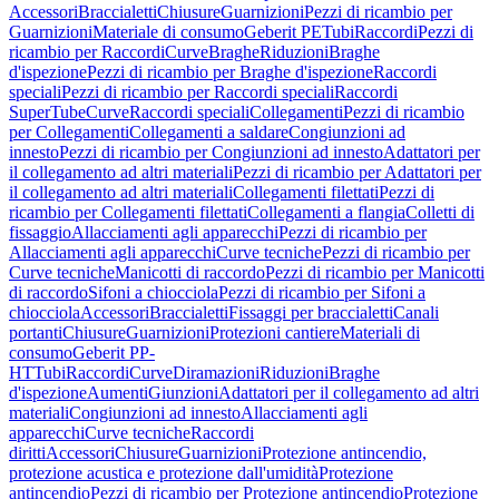
Accessori
Braccialetti
Chiusure
Guarnizioni
Pezzi di ricambio per
Guarnizioni
Materiale di consumo
Geberit PE
Tubi
Raccordi
Pezzi di
ricambio per Raccordi
Curve
Braghe
Riduzioni
Braghe
d'ispezione
Pezzi di ricambio per Braghe d'ispezione
Raccordi
speciali
Pezzi di ricambio per Raccordi speciali
Raccordi
SuperTube
Curve
Raccordi speciali
Collegamenti
Pezzi di ricambio
per Collegamenti
Collegamenti a saldare
Congiunzioni ad
innesto
Pezzi di ricambio per Congiunzioni ad innesto
Adattatori per
il collegamento ad altri materiali
Pezzi di ricambio per Adattatori per
il collegamento ad altri materiali
Collegamenti filettati
Pezzi di
ricambio per Collegamenti filettati
Collegamenti a flangia
Colletti di
fissaggio
Allacciamenti agli apparecchi
Pezzi di ricambio per
Allacciamenti agli apparecchi
Curve tecniche
Pezzi di ricambio per
Curve tecniche
Manicotti di raccordo
Pezzi di ricambio per Manicotti
di raccordo
Sifoni a chiocciola
Pezzi di ricambio per Sifoni a
chiocciola
Accessori
Braccialetti
Fissaggi per braccialetti
Canali
portanti
Chiusure
Guarnizioni
Protezioni cantiere
Materiali di
consumo
Geberit PP-
HT
Tubi
Raccordi
Curve
Diramazioni
Riduzioni
Braghe
d'ispezione
Aumenti
Giunzioni
Adattatori per il collegamento ad altri
materiali
Congiunzioni ad innesto
Allacciamenti agli
apparecchi
Curve tecniche
Raccordi
diritti
Accessori
Chiusure
Guarnizioni
Protezione antincendio,
protezione acustica e protezione dall'umidità
Protezione
antincendio
Pezzi di ricambio per Protezione antincendio
Protezione