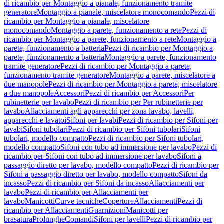
di ricambio per Montaggio a pianale, funzionamento tramite
generatore
Montaggio a pianale, miscelatore monocomando
Pezzi di
ricambio per Montaggio a pianale, miscelatore
monocomando
Montaggio a parete, funzionamento a rete
Pezzi di
ricambio per Montaggio a parete, funzionamento a rete
Montaggio a
parete, funzionamento a batteria
Pezzi di ricambio per Montaggio a
parete, funzionamento a batteria
Montaggio a parete, funzionamento
tramite generatore
Pezzi di ricambio per Montaggio a parete,
funzionamento tramite generatore
Montaggio a parete, miscelatore a
due manopole
Pezzi di ricambio per Montaggio a parete, miscelatore
a due manopole
Accessori
Pezzi di ricambio per Accessori
Per
rubinetterie per lavabo
Pezzi di ricambio per Per rubinetterie per
lavabo
Allacciamenti agli apparecchi per zona lavabo, lavelli,
apparecchi e lavatoi
Sifoni per lavabi
Pezzi di ricambio per Sifoni per
lavabi
Sifoni tubolari
Pezzi di ricambio per Sifoni tubolari
Sifoni
tubolari, modello compatto
Pezzi di ricambio per Sifoni tubolari,
modello compatto
Sifoni con tubo ad immersione per lavabo
Pezzi di
ricambio per Sifoni con tubo ad immersione per lavabo
Sifoni a
passaggio diretto per lavabo, modello compatto
Pezzi di ricambio per
Sifoni a passaggio diretto per lavabo, modello compatto
Sifoni da
incasso
Pezzi di ricambio per Sifoni da incasso
Allacciamenti per
lavabo
Pezzi di ricambio per Allacciamenti per
lavabo
Manicotti
Curve tecniche
Coperture
Allacciamenti
Pezzi di
ricambio per Allacciamenti
Guarnizioni
Manicotti per
brasatura
Prolunghe
Comandi
Sifoni per lavelli
Pezzi di ricambio per