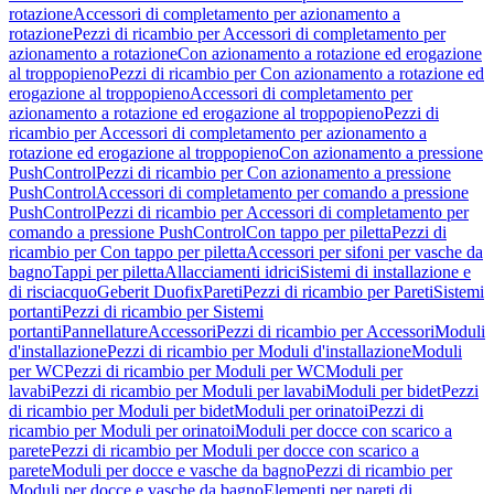
rotazione
Accessori di completamento per azionamento a
rotazione
Pezzi di ricambio per Accessori di completamento per
azionamento a rotazione
Con azionamento a rotazione ed erogazione
al troppopieno
Pezzi di ricambio per Con azionamento a rotazione ed
erogazione al troppopieno
Accessori di completamento per
azionamento a rotazione ed erogazione al troppopieno
Pezzi di
ricambio per Accessori di completamento per azionamento a
rotazione ed erogazione al troppopieno
Con azionamento a pressione
PushControl
Pezzi di ricambio per Con azionamento a pressione
PushControl
Accessori di completamento per comando a pressione
PushControl
Pezzi di ricambio per Accessori di completamento per
comando a pressione PushControl
Con tappo per piletta
Pezzi di
ricambio per Con tappo per piletta
Accessori per sifoni per vasche da
bagno
Tappi per piletta
Allacciamenti idrici
Sistemi di installazione e
di risciacquo
Geberit Duofix
Pareti
Pezzi di ricambio per Pareti
Sistemi
portanti
Pezzi di ricambio per Sistemi
portanti
Pannellature
Accessori
Pezzi di ricambio per Accessori
Moduli
d'installazione
Pezzi di ricambio per Moduli d'installazione
Moduli
per WC
Pezzi di ricambio per Moduli per WC
Moduli per
lavabi
Pezzi di ricambio per Moduli per lavabi
Moduli per bidet
Pezzi
di ricambio per Moduli per bidet
Moduli per orinatoi
Pezzi di
ricambio per Moduli per orinatoi
Moduli per docce con scarico a
parete
Pezzi di ricambio per Moduli per docce con scarico a
parete
Moduli per docce e vasche da bagno
Pezzi di ricambio per
Moduli per docce e vasche da bagno
Elementi per pareti di