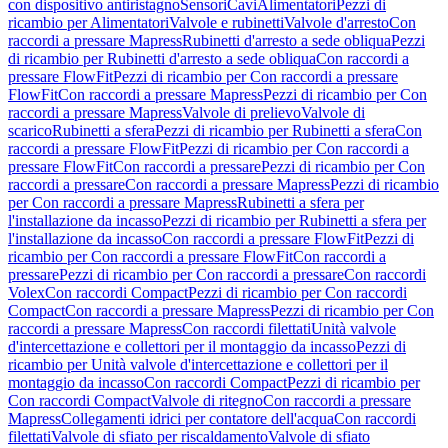
con dispositivo antiristagno
Sensori
Cavi
Alimentatori
Pezzi di
ricambio per Alimentatori
Valvole e rubinetti
Valvole d'arresto
Con
raccordi a pressare Mapress
Rubinetti d'arresto a sede obliqua
Pezzi
di ricambio per Rubinetti d'arresto a sede obliqua
Con raccordi a
pressare FlowFit
Pezzi di ricambio per Con raccordi a pressare
FlowFit
Con raccordi a pressare Mapress
Pezzi di ricambio per Con
raccordi a pressare Mapress
Valvole di prelievo
Valvole di
scarico
Rubinetti a sfera
Pezzi di ricambio per Rubinetti a sfera
Con
raccordi a pressare FlowFit
Pezzi di ricambio per Con raccordi a
pressare FlowFit
Con raccordi a pressare
Pezzi di ricambio per Con
raccordi a pressare
Con raccordi a pressare Mapress
Pezzi di ricambio
per Con raccordi a pressare Mapress
Rubinetti a sfera per
l'installazione da incasso
Pezzi di ricambio per Rubinetti a sfera per
l'installazione da incasso
Con raccordi a pressare FlowFit
Pezzi di
ricambio per Con raccordi a pressare FlowFit
Con raccordi a
pressare
Pezzi di ricambio per Con raccordi a pressare
Con raccordi
Volex
Con raccordi Compact
Pezzi di ricambio per Con raccordi
Compact
Con raccordi a pressare Mapress
Pezzi di ricambio per Con
raccordi a pressare Mapress
Con raccordi filettati
Unità valvole
d'intercettazione e collettori per il montaggio da incasso
Pezzi di
ricambio per Unità valvole d'intercettazione e collettori per il
montaggio da incasso
Con raccordi Compact
Pezzi di ricambio per
Con raccordi Compact
Valvole di ritegno
Con raccordi a pressare
Mapress
Collegamenti idrici per contatore dell'acqua
Con raccordi
filettati
Valvole di sfiato per riscaldamento
Valvole di sfiato