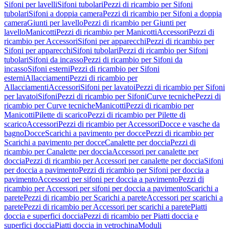
Sifoni per lavelli
Sifoni tubolari
Pezzi di ricambio per Sifoni
tubolari
Sifoni a doppia camera
Pezzi di ricambio per Sifoni a doppia
camera
Giunti per lavello
Pezzi di ricambio per Giunti per
lavello
Manicotti
Pezzi di ricambio per Manicotti
Accessori
Pezzi di
ricambio per Accessori
Sifoni per apparecchi
Pezzi di ricambio per
Sifoni per apparecchi
Sifoni tubolari
Pezzi di ricambio per Sifoni
tubolari
Sifoni da incasso
Pezzi di ricambio per Sifoni da
incasso
Sifoni esterni
Pezzi di ricambio per Sifoni
esterni
Allacciamenti
Pezzi di ricambio per
Allacciamenti
Accessori
Sifoni per lavatoi
Pezzi di ricambio per Sifoni
per lavatoi
Sifoni
Pezzi di ricambio per Sifoni
Curve tecniche
Pezzi di
ricambio per Curve tecniche
Manicotti
Pezzi di ricambio per
Manicotti
Pilette di scarico
Pezzi di ricambio per Pilette di
scarico
Accessori
Pezzi di ricambio per Accessori
Docce e vasche da
bagno
Docce
Scarichi a pavimento per docce
Pezzi di ricambio per
Scarichi a pavimento per docce
Canalette per doccia
Pezzi di
ricambio per Canalette per doccia
Accessori per canalette per
doccia
Pezzi di ricambio per Accessori per canalette per doccia
Sifoni
per doccia a pavimento
Pezzi di ricambio per Sifoni per doccia a
pavimento
Accessori per sifoni per doccia a pavimento
Pezzi di
ricambio per Accessori per sifoni per doccia a pavimento
Scarichi a
parete
Pezzi di ricambio per Scarichi a parete
Accessori per scarichi a
parete
Pezzi di ricambio per Accessori per scarichi a parete
Piatti
doccia e superfici doccia
Pezzi di ricambio per Piatti doccia e
superfici doccia
Piatti doccia in vetrochina
Moduli