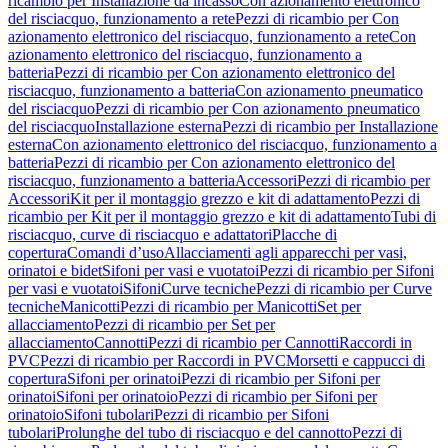
ricambio per Installazione da incasso
Con azionamento elettronico
del risciacquo, funzionamento a rete
Pezzi di ricambio per Con
azionamento elettronico del risciacquo, funzionamento a rete
Con
azionamento elettronico del risciacquo, funzionamento a
batteria
Pezzi di ricambio per Con azionamento elettronico del
risciacquo, funzionamento a batteria
Con azionamento pneumatico
del risciacquo
Pezzi di ricambio per Con azionamento pneumatico
del risciacquo
Installazione esterna
Pezzi di ricambio per Installazione
esterna
Con azionamento elettronico del risciacquo, funzionamento a
batteria
Pezzi di ricambio per Con azionamento elettronico del
risciacquo, funzionamento a batteria
Accessori
Pezzi di ricambio per
Accessori
Kit per il montaggio grezzo e kit di adattamento
Pezzi di
ricambio per Kit per il montaggio grezzo e kit di adattamento
Tubi di
risciacquo, curve di risciacquo e adattatori
Placche di
copertura
Comandi d’uso
Allacciamenti agli apparecchi per vasi,
orinatoi e bidet
Sifoni per vasi e vuotatoi
Pezzi di ricambio per Sifoni
per vasi e vuotatoi
Sifoni
Curve tecniche
Pezzi di ricambio per Curve
tecniche
Manicotti
Pezzi di ricambio per Manicotti
Set per
allacciamento
Pezzi di ricambio per Set per
allacciamento
Cannotti
Pezzi di ricambio per Cannotti
Raccordi in
PVC
Pezzi di ricambio per Raccordi in PVC
Morsetti e cappucci di
copertura
Sifoni per orinatoi
Pezzi di ricambio per Sifoni per
orinatoi
Sifoni per orinatoio
Pezzi di ricambio per Sifoni per
orinatoio
Sifoni tubolari
Pezzi di ricambio per Sifoni
tubolari
Prolunghe del tubo di risciacquo e del cannotto
Pezzi di