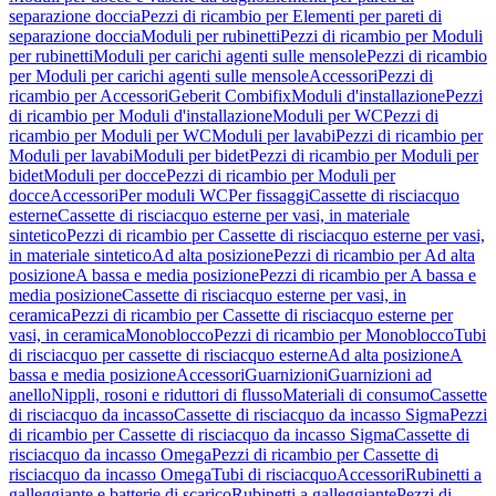
separazione doccia
Pezzi di ricambio per Elementi per pareti di
separazione doccia
Moduli per rubinetti
Pezzi di ricambio per Moduli
per rubinetti
Moduli per carichi agenti sulle mensole
Pezzi di ricambio
per Moduli per carichi agenti sulle mensole
Accessori
Pezzi di
ricambio per Accessori
Geberit Combifix
Moduli d'installazione
Pezzi
di ricambio per Moduli d'installazione
Moduli per WC
Pezzi di
ricambio per Moduli per WC
Moduli per lavabi
Pezzi di ricambio per
Moduli per lavabi
Moduli per bidet
Pezzi di ricambio per Moduli per
bidet
Moduli per docce
Pezzi di ricambio per Moduli per
docce
Accessori
Per moduli WC
Per fissaggi
Cassette di risciacquo
esterne
Cassette di risciacquo esterne per vasi, in materiale
sintetico
Pezzi di ricambio per Cassette di risciacquo esterne per vasi,
in materiale sintetico
Ad alta posizione
Pezzi di ricambio per Ad alta
posizione
A bassa e media posizione
Pezzi di ricambio per A bassa e
media posizione
Cassette di risciacquo esterne per vasi, in
ceramica
Pezzi di ricambio per Cassette di risciacquo esterne per
vasi, in ceramica
Monoblocco
Pezzi di ricambio per Monoblocco
Tubi
di risciacquo per cassette di risciacquo esterne
Ad alta posizione
A
bassa e media posizione
Accessori
Guarnizioni
Guarnizioni ad
anello
Nippli, rosoni e riduttori di flusso
Materiali di consumo
Cassette
di risciacquo da incasso
Cassette di risciacquo da incasso Sigma
Pezzi
di ricambio per Cassette di risciacquo da incasso Sigma
Cassette di
risciacquo da incasso Omega
Pezzi di ricambio per Cassette di
risciacquo da incasso Omega
Tubi di risciacquo
Accessori
Rubinetti a
galleggiante e batterie di scarico
Rubinetti a galleggiante
Pezzi di