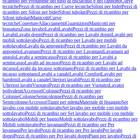
ricambio per Prolunghe del tubo di risciacquo e del cannotto
Curve
tecniche
Pezzi di ricambio per Curve tecniche
Sifoni per bidet
Pezzi di
ricambio per Sifoni per bidet
Sifoni tubolari
Pezzi di ricambio per
Sifoni tubolari
Manicotti
Curve
tecniche
Coperture
Allacciamenti
Guarnizioni
Manicotti per
brasatura
Zona lavabo
Lavabi
Lavabi
Pezzi di ricambio per
Lavabi
Lavabi doppi
Pezzi di ricambio per Lavabi doppi
Lavabi per
mobili sottolavabo
Pezzi di ricambio per Lavabi per mobili
sottolavabo
Lavabi da appoggio
Pezzi di ricambio per Lavabi da
appoggio
Lavamani
Pezzi di ricambio per Lavamani
Lavamani ad
angolo
Lavabi a semincasso
Pezzi di ricambio per Lavabi a
semincasso
Lavabi ad incasso
Pezzi di ricambio per Lavabi ad
incasso
Lavabi da incasso sottopiano
Pezzi di ricambio per Lavabi da
incasso sottopiano
Lavabi a canale
Lavabi Comfort
Lavabi per
bambini
Lavabi a canale
Ulteriori lavabi
Pezzi di ricambio per
Ulteriori lavabi
Vuotatoi
Pezzi di ricambio per Vuotatoi
Lavatoi
polivalenti
Accessori
Colonne
Pezzi di ricambio per
Colonne
Colonne
Semicolonne
Pezzi di ricambio per
Semicolonne
Accessori
Tappi per piletta
Materiale di fissaggio
Set
lavabo con mobile sottolavabo
Set lavabo per mobile con mobile
sottolavabo
Pezzi di ricambio per Set lavabo per mobile con mobile
sottolavabo
Mobili per bagno
Mobili sottolavabo
Pezzi di ricambio per
Mobili sottolavabo
Per lavamani
Pezzi di ricambio per Per
lavamani
Per lavabi
Pezzi di ricambio per Per lavabi
Per lavabi
doppi
Pezzi di ricambio per Per lavabi doppi
Piani per lavabo
Pezzi di