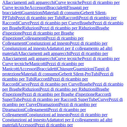
Allacciamenti agli apparecchi
Curve tecniche
Pezzi di ricambio per
Curve tecniche
Accessori
Braccialetti
Fissaggi per
braccialetti
Guarnizioni
Materiali di consumo
Geberit Silent-
PP
Tubi
Pezzi di ricambio per Tubi
Raccordi
Pezzi di ricambio per
Raccordi
Curve
Pezzi di ricambio per Curve
Braghe
Pezzi di ricambio
per Braghe
Riduzioni
Pezzi di ricambio per Riduzioni
Braghe
d'ispezione
Pezzi di ricambio per Braghe
d'ispezione
Collegamenti
Pezzi di ricambio per
Collegamenti
Congiunzioni ad innesto
Pezzi di ricambio per
Congiunzioni ad innesto
Adattatori per il collegamento ad altri
materiali
Allacciamenti agli apparecchi
Pezzi di ricambio per
Allacciamenti agli apparecchi
Curve tecniche
Pezzi di ricambio per
Curve tecniche
Manicotti
Pezzi di ricambio per
Manicotti
Accessori
Braccialetti
Chiusure
Guarnizioni
Tappi di
protezione
Materiali di consumo
Geberit Silent-Pro
Tubi
Pezzi di
ricambio per Tubi
Raccordi
Pezzi di ricambio per
Raccordi
Curve
Pezzi di ricambio per Curve
Braghe
Pezzi di ricambio
per Braghe
Riduzioni
Pezzi di ricambio per Riduzioni
Braghe
d'ispezione
Pezzi di ricambio per Braghe d'ispezione
Raccordi
SuperTube
Pezzi di ricambio per Raccordi SuperTube
Curve
Pezzi di
ricambio per Curve
Diramazioni
Pezzi di ricambio per
Diramazioni
Collegamenti
Pezzi di ricambio per
Collegamenti
Congiunzioni ad innesto
Pezzi di ricambio per
Congiunzioni ad innesto
Adattatori per il collegamento ad altri
materiali
Accessori
Pezzi di ricambio per