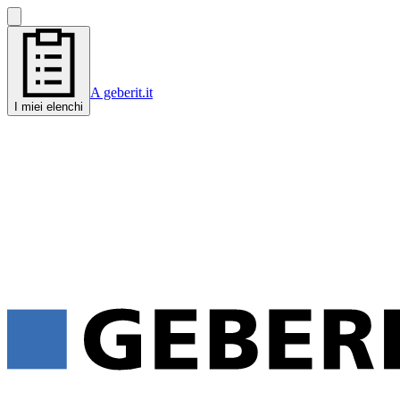
A geberit.it
I miei elenchi