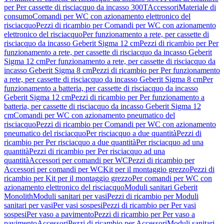
per Per cassette di risciacquo da incasso 300T
Accessori
Materiale di
consumo
Comandi per WC con azionamento elettronico del
risciacquo
Pezzi di ricambio per Comandi per WC con azionamento
elettronico del risciacquo
Per funzionamento a rete, per cassette di
risciacquo da incasso Geberit Sigma 12 cm
Pezzi di ricambio per Per
funzionamento a rete, per cassette di risciacquo da incasso Geberit
Sigma 12 cm
Per funzionamento a rete, per cassette di risciacquo da
incasso Geberit Sigma 8 cm
Pezzi di ricambio per Per funzionamento
a rete, per cassette di risciacquo da incasso Geberit Sigma 8 cm
Per
funzionamento a batteria, per cassette di risciacquo da incasso
Geberit Sigma 12 cm
Pezzi di ricambio per Per funzionamento a
batteria, per cassette di risciacquo da incasso Geberit Sigma 12
cm
Comandi per WC con azionamento pneumatico del
risciacquo
Pezzi di ricambio per Comandi per WC con azionamento
pneumatico del risciacquo
Per risciacquo a due quantità
Pezzi di
ricambio per Per risciacquo a due quantità
Per risciacquo ad una
quantità
Pezzi di ricambio per Per risciacquo ad una
quantità
Accessori per comandi per WC
Pezzi di ricambio per
Accessori per comandi per WC
Kit per il montaggio grezzo
Pezzi di
ricambio per Kit per il montaggio grezzo
Per comandi per WC con
azionamento elettronico del risciacquo
Moduli sanitari Geberit
Monolith
Moduli sanitari per vasi
Pezzi di ricambio per Moduli
sanitari per vasi
Per vasi sospesi
Pezzi di ricambio per Per vasi
sospesi
Per vaso a pavimento
Pezzi di ricambio per Per vaso a
pavimento
Accessori
Pezzi di ricambio per Accessori
Moduli sanitari