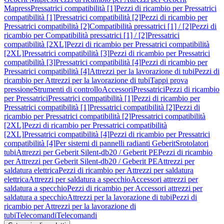
Mapress
Pressatrici compatibilità [1]
Pezzi di ricambio per Pressatrici
compatibilità [1]
Pressatrici compatibilità [2]
Pezzi di ricambio per
Pressatrici compatibilità [2]
Compatibilità pressatrici [1] / [2]
Pezzi di
ricambio per Compatibilità pressatrici [1] / [2]
Pressatrici
compatibilità [2XL]
Pezzi di ricambio per Pressatrici compatibilità
[2XL]
Pressatrici compatibilità [3]
Pezzi di ricambio per Pressatrici
compatibilità [3]
Pressatrici compatibilità [4]
Pezzi di ricambio per
Pressatrici compatibilità [4]
Attrezzi per la lavorazione di tubi
Pezzi di
ricambio per Attrezzi per la lavorazione di tubi
Tappi prova
pressione
Strumenti di controllo
Accessori
Pressatrici
Pezzi di ricambio
per Pressatrici
Pressatrici compatibilità [1]
Pezzi di ricambio per
Pressatrici compatibilità [1]
Pressatrici compatibilità [2]
Pezzi di
ricambio per Pressatrici compatibilità [2]
Pressatrici compatibilità
[2XL]
Pezzi di ricambio per Pressatrici compatibilità
[2XL]
Pressatrici compatibilità [4]
Pezzi di ricambio per Pressatrici
compatibilità [4]
Per sistemi di pannelli radianti Geberit
Srotolatori
tubi
Attrezzi per Geberit Silent-db20 / Geberit PE
Pezzi di ricambio
per Attrezzi per Geberit Silent-db20 / Geberit PE
Attrezzi per
saldatura elettrica
Pezzi di ricambio per Attrezzi per saldatura
elettrica
Attrezzi per saldatura a specchio
Accessori attrezzi per
saldatura a specchio
Pezzi di ricambio per Accessori attrezzi per
saldatura a specchio
Attrezzi per la lavorazione di tubi
Pezzi di
ricambio per Attrezzi per la lavorazione di
tubi
Telecomandi
Telecomandi