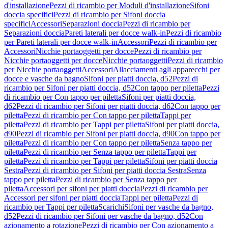
d'installazione
Pezzi di ricambio per Moduli d'installazione
Sifoni
doccia specifici
Pezzi di ricambio per Sifoni doccia
specifici
Accessori
Separazioni doccia
Pezzi di ricambio per
Separazioni doccia
Pareti laterali per docce walk-in
Pezzi di ricambio
per Pareti laterali per docce walk-in
Accessori
Pezzi di ricambio per
Accessori
Nicchie portaoggetti per docce
Pezzi di ricambio per
Nicchie portaoggetti per docce
Nicchie portaoggetti
Pezzi di ricambio
per Nicchie portaoggetti
Accessori
Allacciamenti agli apparecchi per
docce e vasche da bagno
Sifoni per piatti doccia, d52
Pezzi di
ricambio per Sifoni per piatti doccia, d52
Con tappo per piletta
Pezzi
di ricambio per Con tappo per piletta
Sifoni per piatti doccia,
d62
Pezzi di ricambio per Sifoni per piatti doccia, d62
Con tappo per
piletta
Pezzi di ricambio per Con tappo per piletta
Tappi per
piletta
Pezzi di ricambio per Tappi per piletta
Sifoni per piatti doccia,
d90
Pezzi di ricambio per Sifoni per piatti doccia, d90
Con tappo per
piletta
Pezzi di ricambio per Con tappo per piletta
Senza tappo per
piletta
Pezzi di ricambio per Senza tappo per piletta
Tappi per
piletta
Pezzi di ricambio per Tappi per piletta
Sifoni per piatti doccia
Sestra
Pezzi di ricambio per Sifoni per piatti doccia Sestra
Senza
tappo per piletta
Pezzi di ricambio per Senza tappo per
piletta
Accessori per sifoni per piatti doccia
Pezzi di ricambio per
Accessori per sifoni per piatti doccia
Tappi per piletta
Pezzi di
ricambio per Tappi per piletta
Scarichi
Sifoni per vasche da bagno,
d52
Pezzi di ricambio per Sifoni per vasche da bagno, d52
Con
azionamento a rotazione
Pezzi di ricambio per Con azionamento a