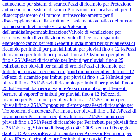
antincendio per sistemi di scarico
Pezzi di ricambio per Protezione
antincendio per sistemi di scarico
Protezione acustica
Isolanti per il
disaccoppiamento dal rumore intrinseco
Isolamento per il
disaccoppiamento dalla struttura e l'isolamento acustico del rumore
trasmesso indirettamente via aria
Protezione
dall'umidità
Impermeabilizzazione
Valvole di ventilazione per
scarico
Valvole di ventilazione
Valvole di ritegno a risparmio
energetico
Scarico per tetti Geberit Pluvia
Imbuti per pluviali
Pezzi di
ricambio per Imbuti per pluviali
Imbuti per pluviali fino a 12 l/s
Pezzi
di ricambio per Imbuti per pluviali fino a 12 l/s
Imbuti per pluviali
fino a 25 l/s
Pezzi di ricambio per Imbuti per pluviali fino a 25
l/s
Imbuti per pluviali per canali di gronda
Pezzi di ricambio per
Imbuti per pluviali per canali di gronda
Imbuti per pluviali fino a 12
l/s
Pezzi di ricambio per Imbuti per pluviali fino a 12 l/s
Imbuti per
pluviali fino a 25 l/s
Pezzi di ricambio per Imbuti per pluviali fino a
25 l/s
Elementi barriera al vapore
Pezzi di ricambio per Elementi
barriera al vapore
Per imbuti per pluviali fino a 12 l/s
Pezzi di
ricambio per Per imbuti per pluviali fino a 12 l/s
Per imbuti per
pluviali fino a 25 l/s
Troppopieni d'emergenza
Pezzi di ricambio per
Troppopieni d'emergenza
Per imbuti per pluviali fino a 12 l/s
Pezzi di
ricambio per Per imbuti per pluviali fino a 12 l/s
Per imbuti per
pluviali fino a 25 l/s
Pezzi di ricambio per Per imbuti per pluviali fino
a 25 l/s
Fissaggi
Sistema di fissaggio d40–200
Sistema di fissaggio
d250–315
Accessori
Pezzi di ricambio per Accessori
Per imbuti per
pluviali
Pezzi di ricambio per Per imbuti per pluviali
Per