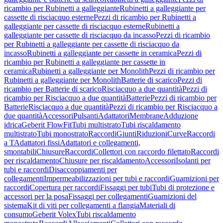
ricambio per Rubinetti a galleggiante
Rubinetti a galleggiante per
cassette di risciacquo esterne
Pezzi di ricambio per Rubinetti a
galleggiante per cassette di risciacquo esterne
Rubinetti a
galleggiante per cassette di risciacquo da incasso
Pezzi di ricambio
per Rubinetti a galleggiante per cassette di risciacquo da
incasso
Rubinetti a galleggiante per cassette in ceramica
Pezzi di
ricambio per Rubinetti a galleggiante per cassette in
ceramica
Rubinetti a galleggiante per Monolith
Pezzi di ricambio per
Rubinetti a galleggiante per Monolith
Batterie di scarico
Pezzi di
ricambio per Batterie di scarico
Risciacquo a due quantità
Pezzi di
ricambio per Risciacquo a due quantità
Batterie
Pezzi di ricambio per
Batterie
Risciacquo a due quantità
Pezzi di ricambio per Risciacquo a
due quantità
Accessori
Pulsanti
Adattatori
Membrane
Adduzione
idrica
Geberit FlowFit
Tubi multistrato
Tubi riscaldamento
multistrato
Tubi monostrato
Raccordi
Giunti
Riduzioni
Curve
Raccordi
a T
Adattatori fissi
Adattatori e collegamenti,
smontabili
Chiusure
Raccordi
Collettori con raccordo filettato
Raccordi
per riscaldamento
Chiusure per riscaldamento
Accessori
Isolanti per
tubi e raccordi
Disaccoppiamenti per
collegamenti
Impermeabilizzazioni per tubi e raccordi
Guarnizioni per
raccordi
Copertura per raccordi
Fissaggi per tubi
Tubi di protezione e
accessori per la posa
Fissaggi per collegamenti
Guarnizioni del
sistema
Kit di viti per collegamenti a flangia
Materiali di
consumo
Geberit Volex
Tubi riscaldamento