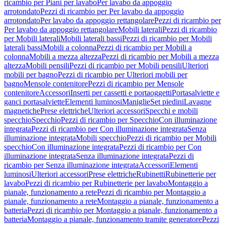
ricambio per Piani per lavabo
Per lavabo da appoggio
arrotondato
Pezzi di ricambio per Per lavabo da appoggio
arrotondato
Per lavabo da appoggio rettangolare
Pezzi di ricambio per
Per lavabo da appoggio rettangolare
Mobili laterali
Pezzi di ricambio
per Mobili laterali
Mobili laterali bassi
Pezzi di ricambio per Mobili
laterali bassi
Mobili a colonna
Pezzi di ricambio per Mobili a
colonna
Mobili a mezza altezza
Pezzi di ricambio per Mobili a mezza
altezza
Mobili pensili
Pezzi di ricambio per Mobili pensili
Ulteriori
mobili per bagno
Pezzi di ricambio per Ulteriori mobili per
bagno
Mensole contenitore
Pezzi di ricambio per Mensole
contenitore
Accessori
Inserti per cassetti e portaoggetti
Portasalviette e
ganci portasalviette
Elementi luminosi
Maniglie
Set piedini
Lavagne
magnetiche
Prese elettriche
Ulteriori accessori
Specchi e mobili
specchio
Specchio
Pezzi di ricambio per Specchio
Con illuminazione
integrata
Pezzi di ricambio per Con illuminazione integrata
Senza
illuminazione integrata
Mobili specchio
Pezzi di ricambio per Mobili
specchio
Con illuminazione integrata
Pezzi di ricambio per Con
illuminazione integrata
Senza illuminazione integrata
Pezzi di
ricambio per Senza illuminazione integrata
Accessori
Elementi
luminosi
Ulteriori accessori
Prese elettriche
Rubinetti
Rubinetterie per
lavabo
Pezzi di ricambio per Rubinetterie per lavabo
Montaggio a
pianale, funzionamento a rete
Pezzi di ricambio per Montaggio a
pianale, funzionamento a rete
Montaggio a pianale, funzionamento a
batteria
Pezzi di ricambio per Montaggio a pianale, funzionamento a
batteria
Montaggio a pianale, funzionamento tramite generatore
Pezzi