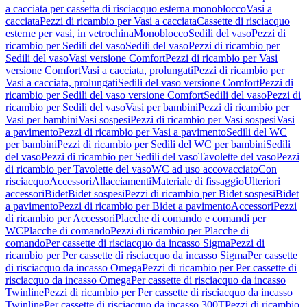
a cacciata per cassetta di risciacquo esterna monoblocco
Vasi a
cacciata
Pezzi di ricambio per Vasi a cacciata
Cassette di risciacquo
esterne per vasi, in vetrochina
Monoblocco
Sedili del vaso
Pezzi di
ricambio per Sedili del vaso
Sedili del vaso
Pezzi di ricambio per
Sedili del vaso
Vasi versione Comfort
Pezzi di ricambio per Vasi
versione Comfort
Vasi a cacciata, prolungati
Pezzi di ricambio per
Vasi a cacciata, prolungati
Sedili del vaso versione Comfort
Pezzi di
ricambio per Sedili del vaso versione Comfort
Sedili del vaso
Pezzi di
ricambio per Sedili del vaso
Vasi per bambini
Pezzi di ricambio per
Vasi per bambini
Vasi sospesi
Pezzi di ricambio per Vasi sospesi
Vasi
a pavimento
Pezzi di ricambio per Vasi a pavimento
Sedili del WC
per bambini
Pezzi di ricambio per Sedili del WC per bambini
Sedili
del vaso
Pezzi di ricambio per Sedili del vaso
Tavolette del vaso
Pezzi
di ricambio per Tavolette del vaso
WC ad uso accovacciato
Con
risciacquo
Accessori
Allacciamenti
Materiale di fissaggio
Ulteriori
accessori
Bidet
Bidet sospesi
Pezzi di ricambio per Bidet sospesi
Bidet
a pavimento
Pezzi di ricambio per Bidet a pavimento
Accessori
Pezzi
di ricambio per Accessori
Placche di comando e comandi per
WC
Placche di comando
Pezzi di ricambio per Placche di
comando
Per cassette di risciacquo da incasso Sigma
Pezzi di
ricambio per Per cassette di risciacquo da incasso Sigma
Per cassette
di risciacquo da incasso Omega
Pezzi di ricambio per Per cassette di
risciacquo da incasso Omega
Per cassette di risciacquo da incasso
Twinline
Pezzi di ricambio per Per cassette di risciacquo da incasso
Twinline
Per cassette di risciacquo da incasso 300T
Pezzi di ricambio