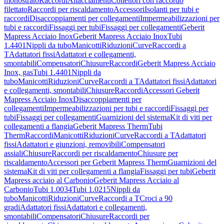
monostrato
Raccordi
Allacciamenti
Collettori con raccordo
filettato
Raccordi per riscaldamento
Accessori
Isolanti per tubi e
raccordi
Disaccoppiamenti per collegamenti
Impermeabilizzazioni per
tubi e raccordi
Fissaggi per tubi
Fissaggi per collegamenti
Geberit
Mapress Acciaio Inox
Geberit Mapress Acciaio Inox
Tubi
1.4401
Nippli da tubo
Manicotti
Riduzioni
Curve
Raccordi a
T
Adattatori fissi
Adattatori e collegamenti,
smontabili
Compensatori
Chiusure
Raccordi
Geberit Mapress Acciaio
Inox, gas
Tubi 1.4401
Nippli da
tubo
Manicotti
Riduzioni
Curve
Raccordi a T
Adattatori fissi
Adattatori
e collegamenti, smontabili
Chiusure
Raccordi
Accessori Geberit
Mapress Acciaio Inox
Disaccoppiamenti per
collegamenti
Impermeabilizzazioni per tubi e raccordi
Fissaggi per
tubi
Fissaggi per collegamenti
Guarnizioni del sistema
Kit di viti per
collegamenti a flangia
Geberit Mapress Therm
Tubi
Therm
Raccordi
Manicotti
Riduzioni
Curve
Raccordi a T
Adattatori
fissi
Adattatori e giunzioni, removibili
Compensatori
assiali
Chiusure
Raccordi per riscaldamento
Chiusure per
riscaldamento
Accessori per Geberit Mapress Therm
Guarnizioni del
sistema
Kit di viti per collegamenti a flangia
Fissaggi per tubi
Geberit
Mapress acciaio al Carbonio
Geberit Mapress Acciaio al
Carbonio
Tubi 1.0034
Tubi 1.0215
Nippli da
tubo
Manicotti
Riduzioni
Curve
Raccordi a T
Croci a 90
gradi
Adattatori fissi
Adattatori e collegamenti,
smontabili
Compensatori
Chiusure
Raccordi per