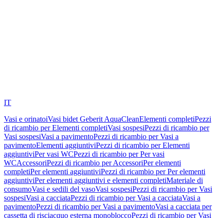
IT
Vasi e orinatoi
Vasi bidet Geberit AquaClean
Elementi completi
Pezzi
di ricambio per Elementi completi
Vasi sospesi
Pezzi di ricambio per
Vasi sospesi
Vasi a pavimento
Pezzi di ricambio per Vasi a
pavimento
Elementi aggiuntivi
Pezzi di ricambio per Elementi
aggiuntivi
Per vasi WC
Pezzi di ricambio per Per vasi
WC
Accessori
Pezzi di ricambio per Accessori
Per elementi
completi
Per elementi aggiuntivi
Pezzi di ricambio per Per elementi
aggiuntivi
Per elementi aggiuntivi e elementi completi
Materiale di
consumo
Vasi e sedili del vaso
Vasi sospesi
Pezzi di ricambio per Vasi
sospesi
Vasi a cacciata
Pezzi di ricambio per Vasi a cacciata
Vasi a
pavimento
Pezzi di ricambio per Vasi a pavimento
Vasi a cacciata per
cassetta di risciacquo esterna monoblocco
Pezzi di ricambio per Vasi