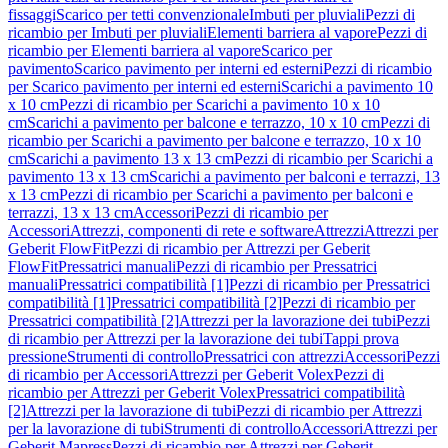
fissaggi
Scarico per tetti convenzionale
Imbuti per pluviali
Pezzi di
ricambio per Imbuti per pluviali
Elementi barriera al vapore
Pezzi di
ricambio per Elementi barriera al vapore
Scarico per
pavimento
Scarico pavimento per interni ed esterni
Pezzi di ricambio
per Scarico pavimento per interni ed esterni
Scarichi a pavimento 10
x 10 cm
Pezzi di ricambio per Scarichi a pavimento 10 x 10
cm
Scarichi a pavimento per balcone e terrazzo, 10 x 10 cm
Pezzi di
ricambio per Scarichi a pavimento per balcone e terrazzo, 10 x 10
cm
Scarichi a pavimento 13 x 13 cm
Pezzi di ricambio per Scarichi a
pavimento 13 x 13 cm
Scarichi a pavimento per balconi e terrazzi, 13
x 13 cm
Pezzi di ricambio per Scarichi a pavimento per balconi e
terrazzi, 13 x 13 cm
Accessori
Pezzi di ricambio per
Accessori
Attrezzi, componenti di rete e software
Attrezzi
Attrezzi per
Geberit FlowFit
Pezzi di ricambio per Attrezzi per Geberit
FlowFit
Pressatrici manuali
Pezzi di ricambio per Pressatrici
manuali
Pressatrici compatibilità [1]
Pezzi di ricambio per Pressatrici
compatibilità [1]
Pressatrici compatibilità [2]
Pezzi di ricambio per
Pressatrici compatibilità [2]
Attrezzi per la lavorazione dei tubi
Pezzi
di ricambio per Attrezzi per la lavorazione dei tubi
Tappi prova
pressione
Strumenti di controllo
Pressatrici con attrezzi
Accessori
Pezzi
di ricambio per Accessori
Attrezzi per Geberit Volex
Pezzi di
ricambio per Attrezzi per Geberit Volex
Pressatrici compatibilità
[2]
Attrezzi per la lavorazione di tubi
Pezzi di ricambio per Attrezzi
per la lavorazione di tubi
Strumenti di controllo
Accessori
Attrezzi per
Geberit Mapress
Pezzi di ricambio per Attrezzi per Geberit