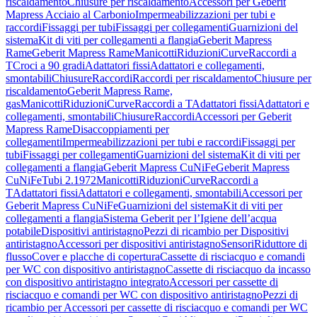
riscaldamento
Chiusure per riscaldamento
Accessori per Geberit
Mapress Acciaio al Carbonio
Impermeabilizzazioni per tubi e
raccordi
Fissaggi per tubi
Fissaggi per collegamenti
Guarnizioni del
sistema
Kit di viti per collegamenti a flangia
Geberit Mapress
Rame
Geberit Mapress Rame
Manicotti
Riduzioni
Curve
Raccordi a
T
Croci a 90 gradi
Adattatori fissi
Adattatori e collegamenti,
smontabili
Chiusure
Raccordi
Raccordi per riscaldamento
Chiusure per
riscaldamento
Geberit Mapress Rame,
gas
Manicotti
Riduzioni
Curve
Raccordi a T
Adattatori fissi
Adattatori e
collegamenti, smontabili
Chiusure
Raccordi
Accessori per Geberit
Mapress Rame
Disaccoppiamenti per
collegamenti
Impermeabilizzazioni per tubi e raccordi
Fissaggi per
tubi
Fissaggi per collegamenti
Guarnizioni del sistema
Kit di viti per
collegamenti a flangia
Geberit Mapress CuNiFe
Geberit Mapress
CuNiFe
Tubi 2.1972
Manicotti
Riduzioni
Curve
Raccordi a
T
Adattatori fissi
Adattatori e collegamenti, smontabili
Accessori per
Geberit Mapress CuNiFe
Guarnizioni del sistema
Kit di viti per
collegamenti a flangia
Sistema Geberit per l’Igiene dell’acqua
potabile
Dispositivi antiristagno
Pezzi di ricambio per Dispositivi
antiristagno
Accessori per dispositivi antiristagno
Sensori
Riduttore di
flusso
Cover e placche di copertura
Cassette di risciacquo e comandi
per WC con dispositivo antiristagno
Cassette di risciacquo da incasso
con dispositivo antiristagno integrato
Accessori per cassette di
risciacquo e comandi per WC con dispositivo antiristagno
Pezzi di
ricambio per Accessori per cassette di risciacquo e comandi per WC