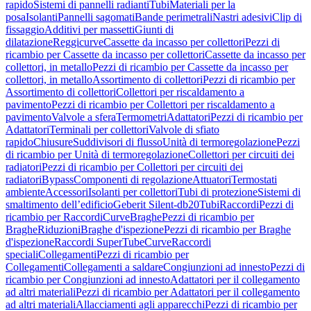
rapido
Sistemi di pannelli radianti
Tubi
Materiali per la
posa
Isolanti
Pannelli sagomati
Bande perimetrali
Nastri adesivi
Clip di
fissaggio
Additivi per massetti
Giunti di
dilatazione
Reggicurve
Cassette da incasso per collettori
Pezzi di
ricambio per Cassette da incasso per collettori
Cassette da incasso per
collettori, in metallo
Pezzi di ricambio per Cassette da incasso per
collettori, in metallo
Assortimento di collettori
Pezzi di ricambio per
Assortimento di collettori
Collettori per riscaldamento a
pavimento
Pezzi di ricambio per Collettori per riscaldamento a
pavimento
Valvole a sfera
Termometri
Adattatori
Pezzi di ricambio per
Adattatori
Terminali per collettori
Valvole di sfiato
rapido
Chiusure
Suddivisori di flusso
Unità di termoregolazione
Pezzi
di ricambio per Unità di termoregolazione
Collettori per circuiti dei
radiatori
Pezzi di ricambio per Collettori per circuiti dei
radiatori
Bypass
Componenti di regolazione
Attuatori
Termostati
ambiente
Accessori
Isolanti per collettori
Tubi di protezione
Sistemi di
smaltimento dell’edificio
Geberit Silent-db20
Tubi
Raccordi
Pezzi di
ricambio per Raccordi
Curve
Braghe
Pezzi di ricambio per
Braghe
Riduzioni
Braghe d'ispezione
Pezzi di ricambio per Braghe
d'ispezione
Raccordi SuperTube
Curve
Raccordi
speciali
Collegamenti
Pezzi di ricambio per
Collegamenti
Collegamenti a saldare
Congiunzioni ad innesto
Pezzi di
ricambio per Congiunzioni ad innesto
Adattatori per il collegamento
ad altri materiali
Pezzi di ricambio per Adattatori per il collegamento
ad altri materiali
Allacciamenti agli apparecchi
Pezzi di ricambio per