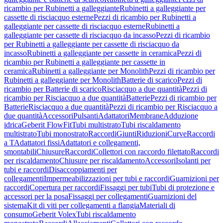
ricambio per Rubinetti a galleggiante
Rubinetti a galleggiante per
cassette di risciacquo esterne
Pezzi di ricambio per Rubinetti a
galleggiante per cassette di risciacquo esterne
Rubinetti a
galleggiante per cassette di risciacquo da incasso
Pezzi di ricambio
per Rubinetti a galleggiante per cassette di risciacquo da
incasso
Rubinetti a galleggiante per cassette in ceramica
Pezzi di
ricambio per Rubinetti a galleggiante per cassette in
ceramica
Rubinetti a galleggiante per Monolith
Pezzi di ricambio per
Rubinetti a galleggiante per Monolith
Batterie di scarico
Pezzi di
ricambio per Batterie di scarico
Risciacquo a due quantità
Pezzi di
ricambio per Risciacquo a due quantità
Batterie
Pezzi di ricambio per
Batterie
Risciacquo a due quantità
Pezzi di ricambio per Risciacquo a
due quantità
Accessori
Pulsanti
Adattatori
Membrane
Adduzione
idrica
Geberit FlowFit
Tubi multistrato
Tubi riscaldamento
multistrato
Tubi monostrato
Raccordi
Giunti
Riduzioni
Curve
Raccordi
a T
Adattatori fissi
Adattatori e collegamenti,
smontabili
Chiusure
Raccordi
Collettori con raccordo filettato
Raccordi
per riscaldamento
Chiusure per riscaldamento
Accessori
Isolanti per
tubi e raccordi
Disaccoppiamenti per
collegamenti
Impermeabilizzazioni per tubi e raccordi
Guarnizioni per
raccordi
Copertura per raccordi
Fissaggi per tubi
Tubi di protezione e
accessori per la posa
Fissaggi per collegamenti
Guarnizioni del
sistema
Kit di viti per collegamenti a flangia
Materiali di
consumo
Geberit Volex
Tubi riscaldamento