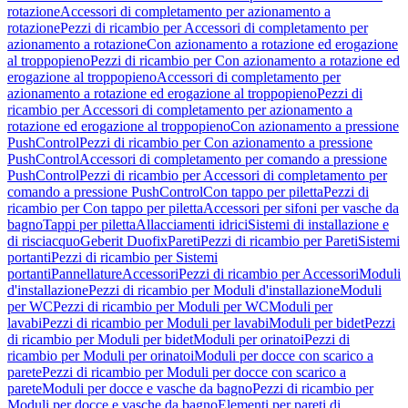
rotazione
Accessori di completamento per azionamento a
rotazione
Pezzi di ricambio per Accessori di completamento per
azionamento a rotazione
Con azionamento a rotazione ed erogazione
al troppopieno
Pezzi di ricambio per Con azionamento a rotazione ed
erogazione al troppopieno
Accessori di completamento per
azionamento a rotazione ed erogazione al troppopieno
Pezzi di
ricambio per Accessori di completamento per azionamento a
rotazione ed erogazione al troppopieno
Con azionamento a pressione
PushControl
Pezzi di ricambio per Con azionamento a pressione
PushControl
Accessori di completamento per comando a pressione
PushControl
Pezzi di ricambio per Accessori di completamento per
comando a pressione PushControl
Con tappo per piletta
Pezzi di
ricambio per Con tappo per piletta
Accessori per sifoni per vasche da
bagno
Tappi per piletta
Allacciamenti idrici
Sistemi di installazione e
di risciacquo
Geberit Duofix
Pareti
Pezzi di ricambio per Pareti
Sistemi
portanti
Pezzi di ricambio per Sistemi
portanti
Pannellature
Accessori
Pezzi di ricambio per Accessori
Moduli
d'installazione
Pezzi di ricambio per Moduli d'installazione
Moduli
per WC
Pezzi di ricambio per Moduli per WC
Moduli per
lavabi
Pezzi di ricambio per Moduli per lavabi
Moduli per bidet
Pezzi
di ricambio per Moduli per bidet
Moduli per orinatoi
Pezzi di
ricambio per Moduli per orinatoi
Moduli per docce con scarico a
parete
Pezzi di ricambio per Moduli per docce con scarico a
parete
Moduli per docce e vasche da bagno
Pezzi di ricambio per
Moduli per docce e vasche da bagno
Elementi per pareti di