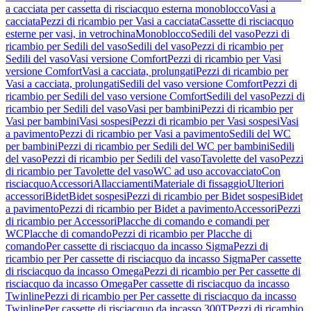
a cacciata per cassetta di risciacquo esterna monoblocco
Vasi a
cacciata
Pezzi di ricambio per Vasi a cacciata
Cassette di risciacquo
esterne per vasi, in vetrochina
Monoblocco
Sedili del vaso
Pezzi di
ricambio per Sedili del vaso
Sedili del vaso
Pezzi di ricambio per
Sedili del vaso
Vasi versione Comfort
Pezzi di ricambio per Vasi
versione Comfort
Vasi a cacciata, prolungati
Pezzi di ricambio per
Vasi a cacciata, prolungati
Sedili del vaso versione Comfort
Pezzi di
ricambio per Sedili del vaso versione Comfort
Sedili del vaso
Pezzi di
ricambio per Sedili del vaso
Vasi per bambini
Pezzi di ricambio per
Vasi per bambini
Vasi sospesi
Pezzi di ricambio per Vasi sospesi
Vasi
a pavimento
Pezzi di ricambio per Vasi a pavimento
Sedili del WC
per bambini
Pezzi di ricambio per Sedili del WC per bambini
Sedili
del vaso
Pezzi di ricambio per Sedili del vaso
Tavolette del vaso
Pezzi
di ricambio per Tavolette del vaso
WC ad uso accovacciato
Con
risciacquo
Accessori
Allacciamenti
Materiale di fissaggio
Ulteriori
accessori
Bidet
Bidet sospesi
Pezzi di ricambio per Bidet sospesi
Bidet
a pavimento
Pezzi di ricambio per Bidet a pavimento
Accessori
Pezzi
di ricambio per Accessori
Placche di comando e comandi per
WC
Placche di comando
Pezzi di ricambio per Placche di
comando
Per cassette di risciacquo da incasso Sigma
Pezzi di
ricambio per Per cassette di risciacquo da incasso Sigma
Per cassette
di risciacquo da incasso Omega
Pezzi di ricambio per Per cassette di
risciacquo da incasso Omega
Per cassette di risciacquo da incasso
Twinline
Pezzi di ricambio per Per cassette di risciacquo da incasso
Twinline
Per cassette di risciacquo da incasso 300T
Pezzi di ricambio