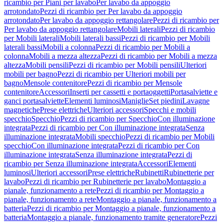
ricambio per Piani per lavabo
Per lavabo da appoggio
arrotondato
Pezzi di ricambio per Per lavabo da appoggio
arrotondato
Per lavabo da appoggio rettangolare
Pezzi di ricambio per
Per lavabo da appoggio rettangolare
Mobili laterali
Pezzi di ricambio
per Mobili laterali
Mobili laterali bassi
Pezzi di ricambio per Mobili
laterali bassi
Mobili a colonna
Pezzi di ricambio per Mobili a
colonna
Mobili a mezza altezza
Pezzi di ricambio per Mobili a mezza
altezza
Mobili pensili
Pezzi di ricambio per Mobili pensili
Ulteriori
mobili per bagno
Pezzi di ricambio per Ulteriori mobili per
bagno
Mensole contenitore
Pezzi di ricambio per Mensole
contenitore
Accessori
Inserti per cassetti e portaoggetti
Portasalviette e
ganci portasalviette
Elementi luminosi
Maniglie
Set piedini
Lavagne
magnetiche
Prese elettriche
Ulteriori accessori
Specchi e mobili
specchio
Specchio
Pezzi di ricambio per Specchio
Con illuminazione
integrata
Pezzi di ricambio per Con illuminazione integrata
Senza
illuminazione integrata
Mobili specchio
Pezzi di ricambio per Mobili
specchio
Con illuminazione integrata
Pezzi di ricambio per Con
illuminazione integrata
Senza illuminazione integrata
Pezzi di
ricambio per Senza illuminazione integrata
Accessori
Elementi
luminosi
Ulteriori accessori
Prese elettriche
Rubinetti
Rubinetterie per
lavabo
Pezzi di ricambio per Rubinetterie per lavabo
Montaggio a
pianale, funzionamento a rete
Pezzi di ricambio per Montaggio a
pianale, funzionamento a rete
Montaggio a pianale, funzionamento a
batteria
Pezzi di ricambio per Montaggio a pianale, funzionamento a
batteria
Montaggio a pianale, funzionamento tramite generatore
Pezzi