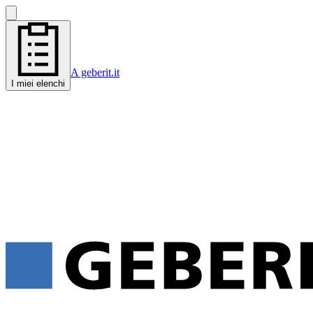
A geberit.it
I miei elenchi