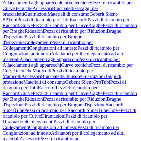
Allacciamenti agli apparecchi
Curve tecniche
Pezzi di ricambio per
Curve tecniche
Accessori
Braccialetti
Fissaggi per
braccialetti
Guarnizioni
Materiali di consumo
Geberit Silent-
PP
Tubi
Pezzi di ricambio per Tubi
Raccordi
Pezzi di ricambio per
Raccordi
Curve
Pezzi di ricambio per Curve
Braghe
Pezzi di ricambio
per Braghe
Riduzioni
Pezzi di ricambio per Riduzioni
Braghe
d'ispezione
Pezzi di ricambio per Braghe
d'ispezione
Collegamenti
Pezzi di ricambio per
Collegamenti
Congiunzioni ad innesto
Pezzi di ricambio per
Congiunzioni ad innesto
Adattatori per il collegamento ad altri
materiali
Allacciamenti agli apparecchi
Pezzi di ricambio per
Allacciamenti agli apparecchi
Curve tecniche
Pezzi di ricambio per
Curve tecniche
Manicotti
Pezzi di ricambio per
Manicotti
Accessori
Braccialetti
Chiusure
Guarnizioni
Tappi di
protezione
Materiali di consumo
Geberit Silent-Pro
Tubi
Pezzi di
ricambio per Tubi
Raccordi
Pezzi di ricambio per
Raccordi
Curve
Pezzi di ricambio per Curve
Braghe
Pezzi di ricambio
per Braghe
Riduzioni
Pezzi di ricambio per Riduzioni
Braghe
d'ispezione
Pezzi di ricambio per Braghe d'ispezione
Raccordi
SuperTube
Pezzi di ricambio per Raccordi SuperTube
Curve
Pezzi di
ricambio per Curve
Diramazioni
Pezzi di ricambio per
Diramazioni
Collegamenti
Pezzi di ricambio per
Collegamenti
Congiunzioni ad innesto
Pezzi di ricambio per
Congiunzioni ad innesto
Adattatori per il collegamento ad altri
materiali
Accessori
Pezzi di ricambio per