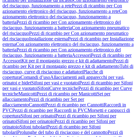
ricambio per Installazione da incasso
Con azionamento elettronico
del risciacquo, funzionamento a rete
Pezzi di ricambio per Con
azionamento elettronico del risciacquo, funzionamento a rete
Con
azionamento elettronico del risciacquo, funzionamento a
batteria
Pezzi di ricambio per Con azionamento elettronico del
risciacquo, funzionamento a batteria
Con azionamento pneumatico
del risciacquo
Pezzi di ricambio per Con azionamento pneumatico
del risciacquo
Installazione esterna
Pezzi di ricambio per Installazione
esterna
Con azionamento elettronico del risciacquo, funzionamento a
batteria
Pezzi di ricambio per Con azionamento elettronico del
risciacquo, funzionamento a batteria
Accessori
Pezzi di ricambio per
Accessori
Kit per il montaggio grezzo e kit di adattamento
Pezzi di
ricambio per Kit per il montaggio grezzo e kit di adattamento
Tubi di
risciacquo, curve di risciacquo e adattatori
Placche di
copertura
Comandi d’uso
Allacciamenti agli apparecchi per vasi,
orinatoi e bidet
Sifoni per vasi e vuotatoi
Pezzi di ricambio per Sifoni
per vasi e vuotatoi
Sifoni
Curve tecniche
Pezzi di ricambio per Curve
tecniche
Manicotti
Pezzi di ricambio per Manicotti
Set per
allacciamento
Pezzi di ricambio per Set per
allacciamento
Cannotti
Pezzi di ricambio per Cannotti
Raccordi in
PVC
Pezzi di ricambio per Raccordi in PVC
Morsetti e cappucci di
copertura
Sifoni per orinatoi
Pezzi di ricambio per Sifoni per
orinatoi
Sifoni per orinatoio
Pezzi di ricambio per Sifoni per
orinatoio
Sifoni tubolari
Pezzi di ricambio per Sifoni
tubolari
Prolunghe del tubo di risciacquo e del cannotto
Pezzi di