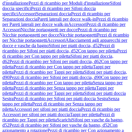
d'installazione
Pezzi di ricambio per Moduli d'installazione
Sifoni
doccia specifici
Pezzi di ricambio per Sifoni doccia
specifici
Accessori
Separazioni doccia
Pezzi di ricambio per
Separazioni doccia
Pareti laterali per docce walk-in
Pezzi di ricambio
per Pareti laterali per docce walk-in
Accessori
Pezzi di ricambio per
Accessori
Nicchie portaoggetti per docce
Pezzi di ricambio per
Nicchie portaoggetti per docce
Nicchie portaoggetti
Pezzi di ricambio
per Nicchie portaoggetti
Accessori
Allacciamenti agli apparecchi per
docce e vasche da bagno
Sifoni per piatti doccia, d52
Pezzi di
ricambio per Sifoni per piatti doccia, d52
Con tappo per piletta
Pezzi
di ricambio per Con tappo per piletta
Sifoni per piatti doccia,
d62
Pezzi di ricambio per Sifoni per piatti doccia, d62
Con tappo per
piletta
Pezzi di ricambio per Con tappo per piletta
Tappi per
piletta
Pezzi di ricambio per Tappi per piletta
Sifoni per piatti doccia,
d90
Pezzi di ricambio per Sifoni per piatti doccia, d90
Con tappo per
piletta
Pezzi di ricambio per Con tappo per piletta
Senza tappo per
piletta
Pezzi di ricambio per Senza tappo per piletta
Tappi per
piletta
Pezzi di ricambio per Tappi per piletta
Sifoni per piatti doccia
Sestra
Pezzi di ricambio per Sifoni per piatti doccia Sestra
Senza
tappo per piletta
Pezzi di ricambio per Senza tappo per
piletta
Accessori per sifoni per piatti doccia
Pezzi di ricambio per
Accessori per sifoni per piatti doccia
Tappi per piletta
Pezzi di
ricambio per Tappi per piletta
Scarichi
Sifoni per vasche da bagno,
d52
Pezzi di ricambio per Sifoni per vasche da bagno, d52
Con
azionamento a rotazione
Pezzi di ricambio per Con azionamento a