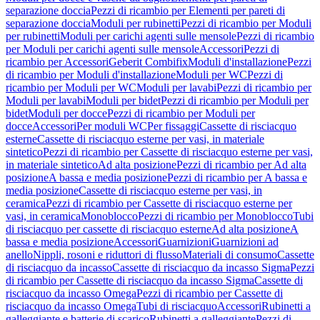
separazione doccia
Pezzi di ricambio per Elementi per pareti di
separazione doccia
Moduli per rubinetti
Pezzi di ricambio per Moduli
per rubinetti
Moduli per carichi agenti sulle mensole
Pezzi di ricambio
per Moduli per carichi agenti sulle mensole
Accessori
Pezzi di
ricambio per Accessori
Geberit Combifix
Moduli d'installazione
Pezzi
di ricambio per Moduli d'installazione
Moduli per WC
Pezzi di
ricambio per Moduli per WC
Moduli per lavabi
Pezzi di ricambio per
Moduli per lavabi
Moduli per bidet
Pezzi di ricambio per Moduli per
bidet
Moduli per docce
Pezzi di ricambio per Moduli per
docce
Accessori
Per moduli WC
Per fissaggi
Cassette di risciacquo
esterne
Cassette di risciacquo esterne per vasi, in materiale
sintetico
Pezzi di ricambio per Cassette di risciacquo esterne per vasi,
in materiale sintetico
Ad alta posizione
Pezzi di ricambio per Ad alta
posizione
A bassa e media posizione
Pezzi di ricambio per A bassa e
media posizione
Cassette di risciacquo esterne per vasi, in
ceramica
Pezzi di ricambio per Cassette di risciacquo esterne per
vasi, in ceramica
Monoblocco
Pezzi di ricambio per Monoblocco
Tubi
di risciacquo per cassette di risciacquo esterne
Ad alta posizione
A
bassa e media posizione
Accessori
Guarnizioni
Guarnizioni ad
anello
Nippli, rosoni e riduttori di flusso
Materiali di consumo
Cassette
di risciacquo da incasso
Cassette di risciacquo da incasso Sigma
Pezzi
di ricambio per Cassette di risciacquo da incasso Sigma
Cassette di
risciacquo da incasso Omega
Pezzi di ricambio per Cassette di
risciacquo da incasso Omega
Tubi di risciacquo
Accessori
Rubinetti a
galleggiante e batterie di scarico
Rubinetti a galleggiante
Pezzi di