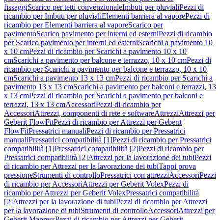
fissaggi
Scarico per tetti convenzionale
Imbuti per pluviali
Pezzi di
ricambio per Imbuti per pluviali
Elementi barriera al vapore
Pezzi di
ricambio per Elementi barriera al vapore
Scarico per
pavimento
Scarico pavimento per interni ed esterni
Pezzi di ricambio
per Scarico pavimento per interni ed esterni
Scarichi a pavimento 10
x 10 cm
Pezzi di ricambio per Scarichi a pavimento 10 x 10
cm
Scarichi a pavimento per balcone e terrazzo, 10 x 10 cm
Pezzi di
ricambio per Scarichi a pavimento per balcone e terrazzo, 10 x 10
cm
Scarichi a pavimento 13 x 13 cm
Pezzi di ricambio per Scarichi a
pavimento 13 x 13 cm
Scarichi a pavimento per balconi e terrazzi, 13
x 13 cm
Pezzi di ricambio per Scarichi a pavimento per balconi e
terrazzi, 13 x 13 cm
Accessori
Pezzi di ricambio per
Accessori
Attrezzi, componenti di rete e software
Attrezzi
Attrezzi per
Geberit FlowFit
Pezzi di ricambio per Attrezzi per Geberit
FlowFit
Pressatrici manuali
Pezzi di ricambio per Pressatrici
manuali
Pressatrici compatibilità [1]
Pezzi di ricambio per Pressatrici
compatibilità [1]
Pressatrici compatibilità [2]
Pezzi di ricambio per
Pressatrici compatibilità [2]
Attrezzi per la lavorazione dei tubi
Pezzi
di ricambio per Attrezzi per la lavorazione dei tubi
Tappi prova
pressione
Strumenti di controllo
Pressatrici con attrezzi
Accessori
Pezzi
di ricambio per Accessori
Attrezzi per Geberit Volex
Pezzi di
ricambio per Attrezzi per Geberit Volex
Pressatrici compatibilità
[2]
Attrezzi per la lavorazione di tubi
Pezzi di ricambio per Attrezzi
per la lavorazione di tubi
Strumenti di controllo
Accessori
Attrezzi per
Geberit Mapress
Pezzi di ricambio per Attrezzi per Geberit