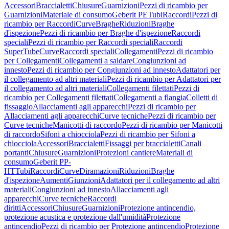
Accessori
Braccialetti
Chiusure
Guarnizioni
Pezzi di ricambio per
Guarnizioni
Materiale di consumo
Geberit PE
Tubi
Raccordi
Pezzi di
ricambio per Raccordi
Curve
Braghe
Riduzioni
Braghe
d'ispezione
Pezzi di ricambio per Braghe d'ispezione
Raccordi
speciali
Pezzi di ricambio per Raccordi speciali
Raccordi
SuperTube
Curve
Raccordi speciali
Collegamenti
Pezzi di ricambio
per Collegamenti
Collegamenti a saldare
Congiunzioni ad
innesto
Pezzi di ricambio per Congiunzioni ad innesto
Adattatori per
il collegamento ad altri materiali
Pezzi di ricambio per Adattatori per
il collegamento ad altri materiali
Collegamenti filettati
Pezzi di
ricambio per Collegamenti filettati
Collegamenti a flangia
Colletti di
fissaggio
Allacciamenti agli apparecchi
Pezzi di ricambio per
Allacciamenti agli apparecchi
Curve tecniche
Pezzi di ricambio per
Curve tecniche
Manicotti di raccordo
Pezzi di ricambio per Manicotti
di raccordo
Sifoni a chiocciola
Pezzi di ricambio per Sifoni a
chiocciola
Accessori
Braccialetti
Fissaggi per braccialetti
Canali
portanti
Chiusure
Guarnizioni
Protezioni cantiere
Materiali di
consumo
Geberit PP-
HT
Tubi
Raccordi
Curve
Diramazioni
Riduzioni
Braghe
d'ispezione
Aumenti
Giunzioni
Adattatori per il collegamento ad altri
materiali
Congiunzioni ad innesto
Allacciamenti agli
apparecchi
Curve tecniche
Raccordi
diritti
Accessori
Chiusure
Guarnizioni
Protezione antincendio,
protezione acustica e protezione dall'umidità
Protezione
antincendio
Pezzi di ricambio per Protezione antincendio
Protezione