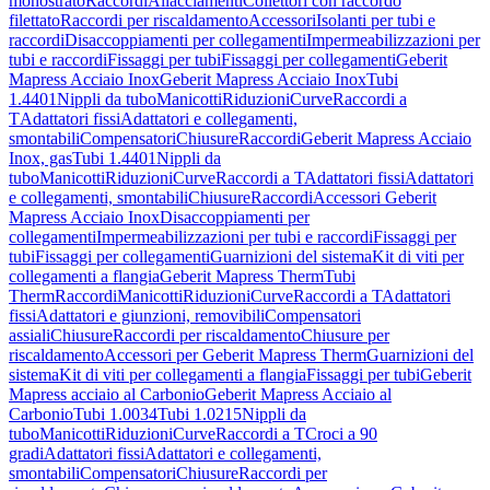
monostrato
Raccordi
Allacciamenti
Collettori con raccordo
filettato
Raccordi per riscaldamento
Accessori
Isolanti per tubi e
raccordi
Disaccoppiamenti per collegamenti
Impermeabilizzazioni per
tubi e raccordi
Fissaggi per tubi
Fissaggi per collegamenti
Geberit
Mapress Acciaio Inox
Geberit Mapress Acciaio Inox
Tubi
1.4401
Nippli da tubo
Manicotti
Riduzioni
Curve
Raccordi a
T
Adattatori fissi
Adattatori e collegamenti,
smontabili
Compensatori
Chiusure
Raccordi
Geberit Mapress Acciaio
Inox, gas
Tubi 1.4401
Nippli da
tubo
Manicotti
Riduzioni
Curve
Raccordi a T
Adattatori fissi
Adattatori
e collegamenti, smontabili
Chiusure
Raccordi
Accessori Geberit
Mapress Acciaio Inox
Disaccoppiamenti per
collegamenti
Impermeabilizzazioni per tubi e raccordi
Fissaggi per
tubi
Fissaggi per collegamenti
Guarnizioni del sistema
Kit di viti per
collegamenti a flangia
Geberit Mapress Therm
Tubi
Therm
Raccordi
Manicotti
Riduzioni
Curve
Raccordi a T
Adattatori
fissi
Adattatori e giunzioni, removibili
Compensatori
assiali
Chiusure
Raccordi per riscaldamento
Chiusure per
riscaldamento
Accessori per Geberit Mapress Therm
Guarnizioni del
sistema
Kit di viti per collegamenti a flangia
Fissaggi per tubi
Geberit
Mapress acciaio al Carbonio
Geberit Mapress Acciaio al
Carbonio
Tubi 1.0034
Tubi 1.0215
Nippli da
tubo
Manicotti
Riduzioni
Curve
Raccordi a T
Croci a 90
gradi
Adattatori fissi
Adattatori e collegamenti,
smontabili
Compensatori
Chiusure
Raccordi per