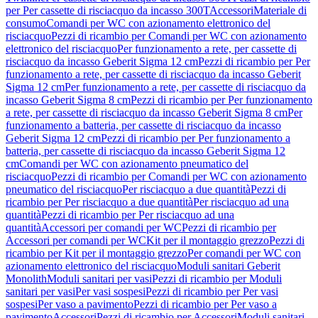
per Per cassette di risciacquo da incasso 300T
Accessori
Materiale di
consumo
Comandi per WC con azionamento elettronico del
risciacquo
Pezzi di ricambio per Comandi per WC con azionamento
elettronico del risciacquo
Per funzionamento a rete, per cassette di
risciacquo da incasso Geberit Sigma 12 cm
Pezzi di ricambio per Per
funzionamento a rete, per cassette di risciacquo da incasso Geberit
Sigma 12 cm
Per funzionamento a rete, per cassette di risciacquo da
incasso Geberit Sigma 8 cm
Pezzi di ricambio per Per funzionamento
a rete, per cassette di risciacquo da incasso Geberit Sigma 8 cm
Per
funzionamento a batteria, per cassette di risciacquo da incasso
Geberit Sigma 12 cm
Pezzi di ricambio per Per funzionamento a
batteria, per cassette di risciacquo da incasso Geberit Sigma 12
cm
Comandi per WC con azionamento pneumatico del
risciacquo
Pezzi di ricambio per Comandi per WC con azionamento
pneumatico del risciacquo
Per risciacquo a due quantità
Pezzi di
ricambio per Per risciacquo a due quantità
Per risciacquo ad una
quantità
Pezzi di ricambio per Per risciacquo ad una
quantità
Accessori per comandi per WC
Pezzi di ricambio per
Accessori per comandi per WC
Kit per il montaggio grezzo
Pezzi di
ricambio per Kit per il montaggio grezzo
Per comandi per WC con
azionamento elettronico del risciacquo
Moduli sanitari Geberit
Monolith
Moduli sanitari per vasi
Pezzi di ricambio per Moduli
sanitari per vasi
Per vasi sospesi
Pezzi di ricambio per Per vasi
sospesi
Per vaso a pavimento
Pezzi di ricambio per Per vaso a
pavimento
Accessori
Pezzi di ricambio per Accessori
Moduli sanitari