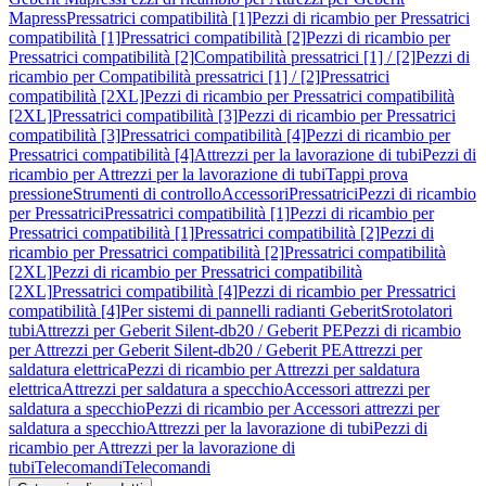
Mapress
Pressatrici compatibilità [1]
Pezzi di ricambio per Pressatrici
compatibilità [1]
Pressatrici compatibilità [2]
Pezzi di ricambio per
Pressatrici compatibilità [2]
Compatibilità pressatrici [1] / [2]
Pezzi di
ricambio per Compatibilità pressatrici [1] / [2]
Pressatrici
compatibilità [2XL]
Pezzi di ricambio per Pressatrici compatibilità
[2XL]
Pressatrici compatibilità [3]
Pezzi di ricambio per Pressatrici
compatibilità [3]
Pressatrici compatibilità [4]
Pezzi di ricambio per
Pressatrici compatibilità [4]
Attrezzi per la lavorazione di tubi
Pezzi di
ricambio per Attrezzi per la lavorazione di tubi
Tappi prova
pressione
Strumenti di controllo
Accessori
Pressatrici
Pezzi di ricambio
per Pressatrici
Pressatrici compatibilità [1]
Pezzi di ricambio per
Pressatrici compatibilità [1]
Pressatrici compatibilità [2]
Pezzi di
ricambio per Pressatrici compatibilità [2]
Pressatrici compatibilità
[2XL]
Pezzi di ricambio per Pressatrici compatibilità
[2XL]
Pressatrici compatibilità [4]
Pezzi di ricambio per Pressatrici
compatibilità [4]
Per sistemi di pannelli radianti Geberit
Srotolatori
tubi
Attrezzi per Geberit Silent-db20 / Geberit PE
Pezzi di ricambio
per Attrezzi per Geberit Silent-db20 / Geberit PE
Attrezzi per
saldatura elettrica
Pezzi di ricambio per Attrezzi per saldatura
elettrica
Attrezzi per saldatura a specchio
Accessori attrezzi per
saldatura a specchio
Pezzi di ricambio per Accessori attrezzi per
saldatura a specchio
Attrezzi per la lavorazione di tubi
Pezzi di
ricambio per Attrezzi per la lavorazione di
tubi
Telecomandi
Telecomandi