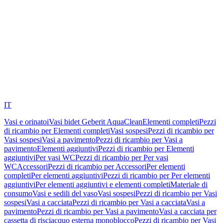
IT
Vasi e orinatoi
Vasi bidet Geberit AquaClean
Elementi completi
Pezzi
di ricambio per Elementi completi
Vasi sospesi
Pezzi di ricambio per
Vasi sospesi
Vasi a pavimento
Pezzi di ricambio per Vasi a
pavimento
Elementi aggiuntivi
Pezzi di ricambio per Elementi
aggiuntivi
Per vasi WC
Pezzi di ricambio per Per vasi
WC
Accessori
Pezzi di ricambio per Accessori
Per elementi
completi
Per elementi aggiuntivi
Pezzi di ricambio per Per elementi
aggiuntivi
Per elementi aggiuntivi e elementi completi
Materiale di
consumo
Vasi e sedili del vaso
Vasi sospesi
Pezzi di ricambio per Vasi
sospesi
Vasi a cacciata
Pezzi di ricambio per Vasi a cacciata
Vasi a
pavimento
Pezzi di ricambio per Vasi a pavimento
Vasi a cacciata per
cassetta di risciacquo esterna monoblocco
Pezzi di ricambio per Vasi