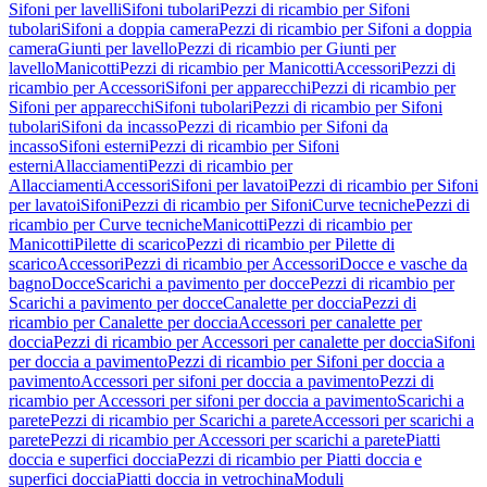
Sifoni per lavelli
Sifoni tubolari
Pezzi di ricambio per Sifoni
tubolari
Sifoni a doppia camera
Pezzi di ricambio per Sifoni a doppia
camera
Giunti per lavello
Pezzi di ricambio per Giunti per
lavello
Manicotti
Pezzi di ricambio per Manicotti
Accessori
Pezzi di
ricambio per Accessori
Sifoni per apparecchi
Pezzi di ricambio per
Sifoni per apparecchi
Sifoni tubolari
Pezzi di ricambio per Sifoni
tubolari
Sifoni da incasso
Pezzi di ricambio per Sifoni da
incasso
Sifoni esterni
Pezzi di ricambio per Sifoni
esterni
Allacciamenti
Pezzi di ricambio per
Allacciamenti
Accessori
Sifoni per lavatoi
Pezzi di ricambio per Sifoni
per lavatoi
Sifoni
Pezzi di ricambio per Sifoni
Curve tecniche
Pezzi di
ricambio per Curve tecniche
Manicotti
Pezzi di ricambio per
Manicotti
Pilette di scarico
Pezzi di ricambio per Pilette di
scarico
Accessori
Pezzi di ricambio per Accessori
Docce e vasche da
bagno
Docce
Scarichi a pavimento per docce
Pezzi di ricambio per
Scarichi a pavimento per docce
Canalette per doccia
Pezzi di
ricambio per Canalette per doccia
Accessori per canalette per
doccia
Pezzi di ricambio per Accessori per canalette per doccia
Sifoni
per doccia a pavimento
Pezzi di ricambio per Sifoni per doccia a
pavimento
Accessori per sifoni per doccia a pavimento
Pezzi di
ricambio per Accessori per sifoni per doccia a pavimento
Scarichi a
parete
Pezzi di ricambio per Scarichi a parete
Accessori per scarichi a
parete
Pezzi di ricambio per Accessori per scarichi a parete
Piatti
doccia e superfici doccia
Pezzi di ricambio per Piatti doccia e
superfici doccia
Piatti doccia in vetrochina
Moduli