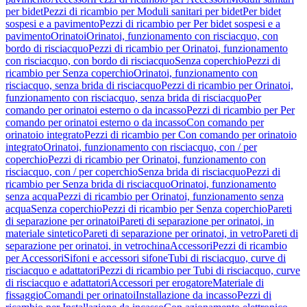
per bidet
Pezzi di ricambio per Moduli sanitari per bidet
Per bidet
sospesi e a pavimento
Pezzi di ricambio per Per bidet sospesi e a
pavimento
Orinatoi
Orinatoi, funzionamento con risciacquo, con
bordo di risciacquo
Pezzi di ricambio per Orinatoi, funzionamento
con risciacquo, con bordo di risciacquo
Senza coperchio
Pezzi di
ricambio per Senza coperchio
Orinatoi, funzionamento con
risciacquo, senza brida di risciacquo
Pezzi di ricambio per Orinatoi,
funzionamento con risciacquo, senza brida di risciacquo
Per
comando per orinatoi esterno o da incasso
Pezzi di ricambio per Per
comando per orinatoi esterno o da incasso
Con comando per
orinatoio integrato
Pezzi di ricambio per Con comando per orinatoio
integrato
Orinatoi, funzionamento con risciacquo, con / per
coperchio
Pezzi di ricambio per Orinatoi, funzionamento con
risciacquo, con / per coperchio
Senza brida di risciacquo
Pezzi di
ricambio per Senza brida di risciacquo
Orinatoi, funzionamento
senza acqua
Pezzi di ricambio per Orinatoi, funzionamento senza
acqua
Senza coperchio
Pezzi di ricambio per Senza coperchio
Pareti
di separazione per orinatoi
Pareti di separazione per orinatoi, in
materiale sintetico
Pareti di separazione per orinatoi, in vetro
Pareti di
separazione per orinatoi, in vetrochina
Accessori
Pezzi di ricambio
per Accessori
Sifoni e accessori sifone
Tubi di risciacquo, curve di
risciacquo e adattatori
Pezzi di ricambio per Tubi di risciacquo, curve
di risciacquo e adattatori
Accessori per erogatore
Materiale di
fissaggio
Comandi per orinatoi
Installazione da incasso
Pezzi di