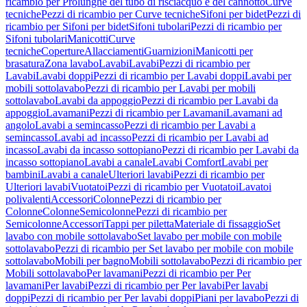
ricambio per Prolunghe del tubo di risciacquo e del cannotto
Curve
tecniche
Pezzi di ricambio per Curve tecniche
Sifoni per bidet
Pezzi di
ricambio per Sifoni per bidet
Sifoni tubolari
Pezzi di ricambio per
Sifoni tubolari
Manicotti
Curve
tecniche
Coperture
Allacciamenti
Guarnizioni
Manicotti per
brasatura
Zona lavabo
Lavabi
Lavabi
Pezzi di ricambio per
Lavabi
Lavabi doppi
Pezzi di ricambio per Lavabi doppi
Lavabi per
mobili sottolavabo
Pezzi di ricambio per Lavabi per mobili
sottolavabo
Lavabi da appoggio
Pezzi di ricambio per Lavabi da
appoggio
Lavamani
Pezzi di ricambio per Lavamani
Lavamani ad
angolo
Lavabi a semincasso
Pezzi di ricambio per Lavabi a
semincasso
Lavabi ad incasso
Pezzi di ricambio per Lavabi ad
incasso
Lavabi da incasso sottopiano
Pezzi di ricambio per Lavabi da
incasso sottopiano
Lavabi a canale
Lavabi Comfort
Lavabi per
bambini
Lavabi a canale
Ulteriori lavabi
Pezzi di ricambio per
Ulteriori lavabi
Vuotatoi
Pezzi di ricambio per Vuotatoi
Lavatoi
polivalenti
Accessori
Colonne
Pezzi di ricambio per
Colonne
Colonne
Semicolonne
Pezzi di ricambio per
Semicolonne
Accessori
Tappi per piletta
Materiale di fissaggio
Set
lavabo con mobile sottolavabo
Set lavabo per mobile con mobile
sottolavabo
Pezzi di ricambio per Set lavabo per mobile con mobile
sottolavabo
Mobili per bagno
Mobili sottolavabo
Pezzi di ricambio per
Mobili sottolavabo
Per lavamani
Pezzi di ricambio per Per
lavamani
Per lavabi
Pezzi di ricambio per Per lavabi
Per lavabi
doppi
Pezzi di ricambio per Per lavabi doppi
Piani per lavabo
Pezzi di