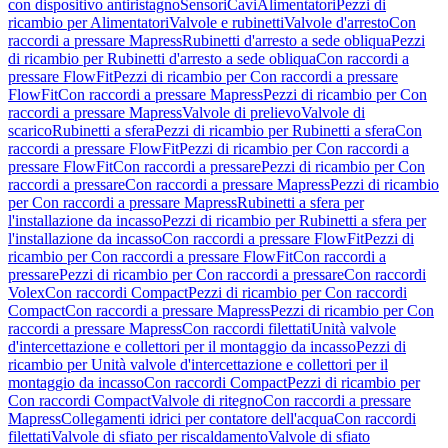
con dispositivo antiristagno
Sensori
Cavi
Alimentatori
Pezzi di
ricambio per Alimentatori
Valvole e rubinetti
Valvole d'arresto
Con
raccordi a pressare Mapress
Rubinetti d'arresto a sede obliqua
Pezzi
di ricambio per Rubinetti d'arresto a sede obliqua
Con raccordi a
pressare FlowFit
Pezzi di ricambio per Con raccordi a pressare
FlowFit
Con raccordi a pressare Mapress
Pezzi di ricambio per Con
raccordi a pressare Mapress
Valvole di prelievo
Valvole di
scarico
Rubinetti a sfera
Pezzi di ricambio per Rubinetti a sfera
Con
raccordi a pressare FlowFit
Pezzi di ricambio per Con raccordi a
pressare FlowFit
Con raccordi a pressare
Pezzi di ricambio per Con
raccordi a pressare
Con raccordi a pressare Mapress
Pezzi di ricambio
per Con raccordi a pressare Mapress
Rubinetti a sfera per
l'installazione da incasso
Pezzi di ricambio per Rubinetti a sfera per
l'installazione da incasso
Con raccordi a pressare FlowFit
Pezzi di
ricambio per Con raccordi a pressare FlowFit
Con raccordi a
pressare
Pezzi di ricambio per Con raccordi a pressare
Con raccordi
Volex
Con raccordi Compact
Pezzi di ricambio per Con raccordi
Compact
Con raccordi a pressare Mapress
Pezzi di ricambio per Con
raccordi a pressare Mapress
Con raccordi filettati
Unità valvole
d'intercettazione e collettori per il montaggio da incasso
Pezzi di
ricambio per Unità valvole d'intercettazione e collettori per il
montaggio da incasso
Con raccordi Compact
Pezzi di ricambio per
Con raccordi Compact
Valvole di ritegno
Con raccordi a pressare
Mapress
Collegamenti idrici per contatore dell'acqua
Con raccordi
filettati
Valvole di sfiato per riscaldamento
Valvole di sfiato