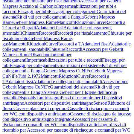
riscaldamento
Chiusure per riscaldamento
Accessori per Geberit
Mapress Acciaio al Carbonio
Impermeabilizzazioni per tubi e
raccordi
Fissaggi per tubi
Fissaggi per collegamenti
Guarnizioni del
sistema
Kit di viti per collegamenti a flangia
Geberit Mapress
Rame
Geberit Mapress Rame
Manicotti
Riduzioni
Curve
Raccordi a
T
Croci a 90 gradi
Adattatori fissi
Adattatori e collegamenti,
smontabili
Chiusure
Raccordi
Raccordi per riscaldamento
Chiusure per
riscaldamento
Geberit Mapress Rame,
gas
Manicotti
Riduzioni
Curve
Raccordi a T
Adattatori fissi
Adattatori e
collegamenti, smontabili
Chiusure
Raccordi
Accessori per Geberit
Mapress Rame
Disaccoppiamenti per
collegamenti
Impermeabilizzazioni per tubi e raccordi
Fissaggi per
tubi
Fissaggi per collegamenti
Guarnizioni del sistema
Kit di viti per
collegamenti a flangia
Geberit Mapress CuNiFe
Geberit Mapress
CuNiFe
Tubi 2.1972
Manicotti
Riduzioni
Curve
Raccordi a
T
Adattatori fissi
Adattatori e collegamenti, smontabili
Accessori per
Geberit Mapress CuNiFe
Guarnizioni del sistema
Kit di viti per
collegamenti a flangia
Sistema Geberit per l’Igiene dell’acqua
potabile
Dispositivi antiristagno
Pezzi di ricambio per Dispositivi
antiristagno
Accessori per dispositivi antiristagno
Sensori
Riduttore di
flusso
Cover e placche di copertura
Cassette di risciacquo e comandi
per WC con dispositivo antiristagno
Cassette di risciacquo da incasso
con dispositivo antiristagno integrato
Accessori per cassette di
risciacquo e comandi per WC con dispositivo antiristagno
Pezzi di
ricambio per Accessori per cassette di risciacquo e comandi per WC