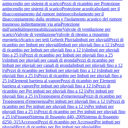
antincendio per sistemi di scarico
Pezzi di ricambio per Protezione
antincendio per sistemi di scarico
Protezione acustica
Isolanti per il
disaccoppiamento dal rumore intrinseco
Isolamento per il
disaccoppiamento dalla struttura e l'isolamento acustico del rumore
trasmesso indirettamente via aria
Protezione
dall'umidità
Impermeabilizzazione
Valvole di ventilazione per
scarico
Valvole di ventilazione
Valvole di ritegno a risparmio
energetico
Scarico per tetti Geberit Pluvia
Imbuti per pluviali
Pezzi di
ricambio per Imbuti per pluviali
Imbuti per pluviali fino a 12 l/s
Pezzi
di ricambio per Imbuti per pluviali fino a 12 l/s
Imbuti per pluviali
fino a 25 l/s
Pezzi di ricambio per Imbuti per pluviali fino a 25
l/s
Imbuti per pluviali per canali di gronda
Pezzi di ricambio per
Imbuti per pluviali per canali di gronda
Imbuti per pluviali fino a 12
l/s
Pezzi di ricambio per Imbuti per pluviali fino a 12 l/s
Imbuti per
pluviali fino a 25 l/s
Pezzi di ricambio per Imbuti per pluviali fino a
25 l/s
Elementi barriera al vapore
Pezzi di ricambio per Elementi
barriera al vapore
Per imbuti per pluviali fino a 12 l/s
Pezzi di
ricambio per Per imbuti per pluviali fino a 12 l/s
Per imbuti per
pluviali fino a 25 l/s
Troppopieni d'emergenza
Pezzi di ricambio per
Troppopieni d'emergenza
Per imbuti per pluviali fino a 12 l/s
Pezzi di
ricambio per Per imbuti per pluviali fino a 12 l/s
Per imbuti per
pluviali fino a 25 l/s
Pezzi di ricambio per Per imbuti per pluviali fino
a 25 l/s
Fissaggi
Sistema di fissaggio d40–200
Sistema di fissaggio
d250–315
Accessori
Pezzi di ricambio per Accessori
Per imbuti per
pluviali
Pezzi di ricambio per Per imbuti per pluviali
Per