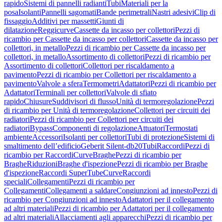
rapido
Sistemi di pannelli radianti
Tubi
Materiali per la
posa
Isolanti
Pannelli sagomati
Bande perimetrali
Nastri adesivi
Clip di
fissaggio
Additivi per massetti
Giunti di
dilatazione
Reggicurve
Cassette da incasso per collettori
Pezzi di
ricambio per Cassette da incasso per collettori
Cassette da incasso per
collettori, in metallo
Pezzi di ricambio per Cassette da incasso per
collettori, in metallo
Assortimento di collettori
Pezzi di ricambio per
Assortimento di collettori
Collettori per riscaldamento a
pavimento
Pezzi di ricambio per Collettori per riscaldamento a
pavimento
Valvole a sfera
Termometri
Adattatori
Pezzi di ricambio per
Adattatori
Terminali per collettori
Valvole di sfiato
rapido
Chiusure
Suddivisori di flusso
Unità di termoregolazione
Pezzi
di ricambio per Unità di termoregolazione
Collettori per circuiti dei
radiatori
Pezzi di ricambio per Collettori per circuiti dei
radiatori
Bypass
Componenti di regolazione
Attuatori
Termostati
ambiente
Accessori
Isolanti per collettori
Tubi di protezione
Sistemi di
smaltimento dell’edificio
Geberit Silent-db20
Tubi
Raccordi
Pezzi di
ricambio per Raccordi
Curve
Braghe
Pezzi di ricambio per
Braghe
Riduzioni
Braghe d'ispezione
Pezzi di ricambio per Braghe
d'ispezione
Raccordi SuperTube
Curve
Raccordi
speciali
Collegamenti
Pezzi di ricambio per
Collegamenti
Collegamenti a saldare
Congiunzioni ad innesto
Pezzi di
ricambio per Congiunzioni ad innesto
Adattatori per il collegamento
ad altri materiali
Pezzi di ricambio per Adattatori per il collegamento
ad altri materiali
Allacciamenti agli apparecchi
Pezzi di ricambio per