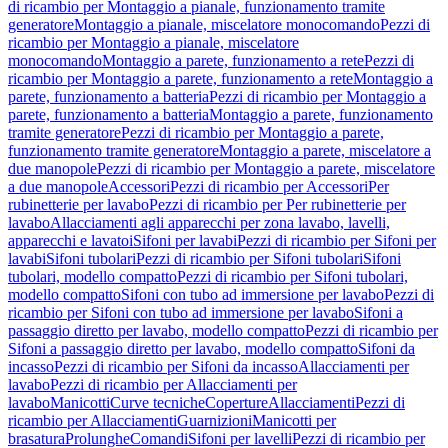
di ricambio per Montaggio a pianale, funzionamento tramite
generatore
Montaggio a pianale, miscelatore monocomando
Pezzi di
ricambio per Montaggio a pianale, miscelatore
monocomando
Montaggio a parete, funzionamento a rete
Pezzi di
ricambio per Montaggio a parete, funzionamento a rete
Montaggio a
parete, funzionamento a batteria
Pezzi di ricambio per Montaggio a
parete, funzionamento a batteria
Montaggio a parete, funzionamento
tramite generatore
Pezzi di ricambio per Montaggio a parete,
funzionamento tramite generatore
Montaggio a parete, miscelatore a
due manopole
Pezzi di ricambio per Montaggio a parete, miscelatore
a due manopole
Accessori
Pezzi di ricambio per Accessori
Per
rubinetterie per lavabo
Pezzi di ricambio per Per rubinetterie per
lavabo
Allacciamenti agli apparecchi per zona lavabo, lavelli,
apparecchi e lavatoi
Sifoni per lavabi
Pezzi di ricambio per Sifoni per
lavabi
Sifoni tubolari
Pezzi di ricambio per Sifoni tubolari
Sifoni
tubolari, modello compatto
Pezzi di ricambio per Sifoni tubolari,
modello compatto
Sifoni con tubo ad immersione per lavabo
Pezzi di
ricambio per Sifoni con tubo ad immersione per lavabo
Sifoni a
passaggio diretto per lavabo, modello compatto
Pezzi di ricambio per
Sifoni a passaggio diretto per lavabo, modello compatto
Sifoni da
incasso
Pezzi di ricambio per Sifoni da incasso
Allacciamenti per
lavabo
Pezzi di ricambio per Allacciamenti per
lavabo
Manicotti
Curve tecniche
Coperture
Allacciamenti
Pezzi di
ricambio per Allacciamenti
Guarnizioni
Manicotti per
brasatura
Prolunghe
Comandi
Sifoni per lavelli
Pezzi di ricambio per