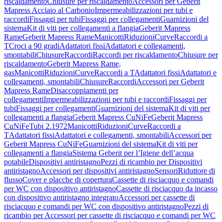
riscaldamento
Chiusure per riscaldamento
Accessori per Geberit
Mapress Acciaio al Carbonio
Impermeabilizzazioni per tubi e
raccordi
Fissaggi per tubi
Fissaggi per collegamenti
Guarnizioni del
sistema
Kit di viti per collegamenti a flangia
Geberit Mapress
Rame
Geberit Mapress Rame
Manicotti
Riduzioni
Curve
Raccordi a
T
Croci a 90 gradi
Adattatori fissi
Adattatori e collegamenti,
smontabili
Chiusure
Raccordi
Raccordi per riscaldamento
Chiusure per
riscaldamento
Geberit Mapress Rame,
gas
Manicotti
Riduzioni
Curve
Raccordi a T
Adattatori fissi
Adattatori e
collegamenti, smontabili
Chiusure
Raccordi
Accessori per Geberit
Mapress Rame
Disaccoppiamenti per
collegamenti
Impermeabilizzazioni per tubi e raccordi
Fissaggi per
tubi
Fissaggi per collegamenti
Guarnizioni del sistema
Kit di viti per
collegamenti a flangia
Geberit Mapress CuNiFe
Geberit Mapress
CuNiFe
Tubi 2.1972
Manicotti
Riduzioni
Curve
Raccordi a
T
Adattatori fissi
Adattatori e collegamenti, smontabili
Accessori per
Geberit Mapress CuNiFe
Guarnizioni del sistema
Kit di viti per
collegamenti a flangia
Sistema Geberit per l’Igiene dell’acqua
potabile
Dispositivi antiristagno
Pezzi di ricambio per Dispositivi
antiristagno
Accessori per dispositivi antiristagno
Sensori
Riduttore di
flusso
Cover e placche di copertura
Cassette di risciacquo e comandi
per WC con dispositivo antiristagno
Cassette di risciacquo da incasso
con dispositivo antiristagno integrato
Accessori per cassette di
risciacquo e comandi per WC con dispositivo antiristagno
Pezzi di
ricambio per Accessori per cassette di risciacquo e comandi per WC