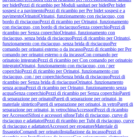
per bidet
Pezzi di ricambio per Moduli sanitari per bidet
Per bidet
sospesi e a pavimento
Pezzi di ricambio per Per bidet sospesi e a
pavimento
Orinatoi
Orinatoi, funzionamento con risciacquo, con
bordo di risciacquo
Pezzi di ricambio per Orinatoi, funzionamento
con risciacquo, con bordo di risciacquo
Senza coperchio
Pezzi di
ricambio per Senza coperchio
Orinatoi, funzionamento con
risciacquo, senza brida di risciacquo
Pezzi di ricambio per Orinatoi,
funzionamento con risciacquo, senza brida di risciacquo
Per
comando per orinatoi esterno o da incasso
Pezzi di ricambio per Per
comando per orinatoi esterno o da incasso
Con comando per
orinatoio integrato
Pezzi di ricambio per Con comando per orinatoio
integrato
Orinatoi, funzionamento con risciacquo, con / per
coperchio
Pezzi di ricambio per Orinatoi, funzionamento con
risciacquo, con / per coperchio
Senza brida di risciacquo
Pezzi di
ricambio per Senza brida di risciacquo
Orinatoi, funzionamento
senza acqua
Pezzi di ricambio per Orinatoi, funzionamento senza
acqua
Senza coperchio
Pezzi di ricambio per Senza coperchio
Pareti
di separazione per orinatoi
Pareti di separazione per orinatoi, in
materiale sintetico
Pareti di separazione per orinatoi, in vetro
Pareti di
separazione per orinatoi, in vetrochina
Accessori
Pezzi di ricambio
per Accessori
Sifoni e accessori sifone
Tubi di risciacquo, curve di
risciacquo e adattatori
Pezzi di ricambio per Tubi di risciacquo, curve
di risciacquo e adattatori
Accessori per erogatore
Materiale di
fissaggio
Comandi per orinatoi
Installazione da incasso
Pezzi di