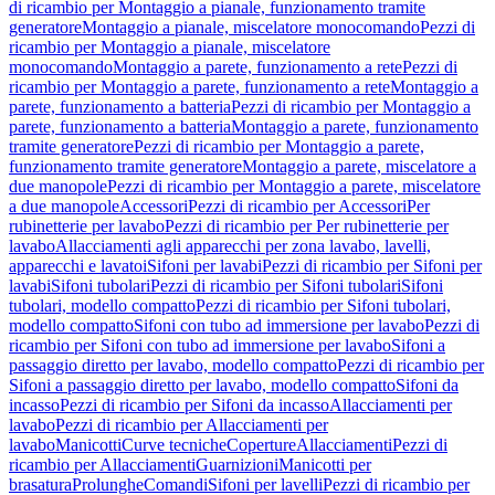
di ricambio per Montaggio a pianale, funzionamento tramite
generatore
Montaggio a pianale, miscelatore monocomando
Pezzi di
ricambio per Montaggio a pianale, miscelatore
monocomando
Montaggio a parete, funzionamento a rete
Pezzi di
ricambio per Montaggio a parete, funzionamento a rete
Montaggio a
parete, funzionamento a batteria
Pezzi di ricambio per Montaggio a
parete, funzionamento a batteria
Montaggio a parete, funzionamento
tramite generatore
Pezzi di ricambio per Montaggio a parete,
funzionamento tramite generatore
Montaggio a parete, miscelatore a
due manopole
Pezzi di ricambio per Montaggio a parete, miscelatore
a due manopole
Accessori
Pezzi di ricambio per Accessori
Per
rubinetterie per lavabo
Pezzi di ricambio per Per rubinetterie per
lavabo
Allacciamenti agli apparecchi per zona lavabo, lavelli,
apparecchi e lavatoi
Sifoni per lavabi
Pezzi di ricambio per Sifoni per
lavabi
Sifoni tubolari
Pezzi di ricambio per Sifoni tubolari
Sifoni
tubolari, modello compatto
Pezzi di ricambio per Sifoni tubolari,
modello compatto
Sifoni con tubo ad immersione per lavabo
Pezzi di
ricambio per Sifoni con tubo ad immersione per lavabo
Sifoni a
passaggio diretto per lavabo, modello compatto
Pezzi di ricambio per
Sifoni a passaggio diretto per lavabo, modello compatto
Sifoni da
incasso
Pezzi di ricambio per Sifoni da incasso
Allacciamenti per
lavabo
Pezzi di ricambio per Allacciamenti per
lavabo
Manicotti
Curve tecniche
Coperture
Allacciamenti
Pezzi di
ricambio per Allacciamenti
Guarnizioni
Manicotti per
brasatura
Prolunghe
Comandi
Sifoni per lavelli
Pezzi di ricambio per