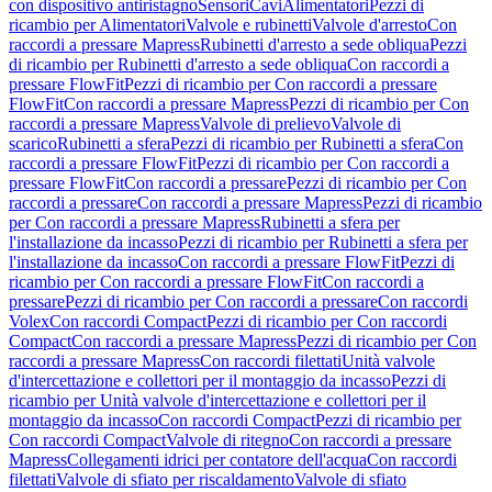
con dispositivo antiristagno
Sensori
Cavi
Alimentatori
Pezzi di
ricambio per Alimentatori
Valvole e rubinetti
Valvole d'arresto
Con
raccordi a pressare Mapress
Rubinetti d'arresto a sede obliqua
Pezzi
di ricambio per Rubinetti d'arresto a sede obliqua
Con raccordi a
pressare FlowFit
Pezzi di ricambio per Con raccordi a pressare
FlowFit
Con raccordi a pressare Mapress
Pezzi di ricambio per Con
raccordi a pressare Mapress
Valvole di prelievo
Valvole di
scarico
Rubinetti a sfera
Pezzi di ricambio per Rubinetti a sfera
Con
raccordi a pressare FlowFit
Pezzi di ricambio per Con raccordi a
pressare FlowFit
Con raccordi a pressare
Pezzi di ricambio per Con
raccordi a pressare
Con raccordi a pressare Mapress
Pezzi di ricambio
per Con raccordi a pressare Mapress
Rubinetti a sfera per
l'installazione da incasso
Pezzi di ricambio per Rubinetti a sfera per
l'installazione da incasso
Con raccordi a pressare FlowFit
Pezzi di
ricambio per Con raccordi a pressare FlowFit
Con raccordi a
pressare
Pezzi di ricambio per Con raccordi a pressare
Con raccordi
Volex
Con raccordi Compact
Pezzi di ricambio per Con raccordi
Compact
Con raccordi a pressare Mapress
Pezzi di ricambio per Con
raccordi a pressare Mapress
Con raccordi filettati
Unità valvole
d'intercettazione e collettori per il montaggio da incasso
Pezzi di
ricambio per Unità valvole d'intercettazione e collettori per il
montaggio da incasso
Con raccordi Compact
Pezzi di ricambio per
Con raccordi Compact
Valvole di ritegno
Con raccordi a pressare
Mapress
Collegamenti idrici per contatore dell'acqua
Con raccordi
filettati
Valvole di sfiato per riscaldamento
Valvole di sfiato