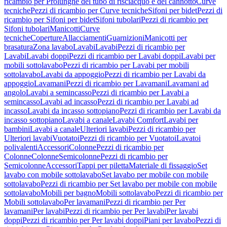
ricambio per Prolunghe del tubo di risciacquo e del cannotto
Curve
tecniche
Pezzi di ricambio per Curve tecniche
Sifoni per bidet
Pezzi di
ricambio per Sifoni per bidet
Sifoni tubolari
Pezzi di ricambio per
Sifoni tubolari
Manicotti
Curve
tecniche
Coperture
Allacciamenti
Guarnizioni
Manicotti per
brasatura
Zona lavabo
Lavabi
Lavabi
Pezzi di ricambio per
Lavabi
Lavabi doppi
Pezzi di ricambio per Lavabi doppi
Lavabi per
mobili sottolavabo
Pezzi di ricambio per Lavabi per mobili
sottolavabo
Lavabi da appoggio
Pezzi di ricambio per Lavabi da
appoggio
Lavamani
Pezzi di ricambio per Lavamani
Lavamani ad
angolo
Lavabi a semincasso
Pezzi di ricambio per Lavabi a
semincasso
Lavabi ad incasso
Pezzi di ricambio per Lavabi ad
incasso
Lavabi da incasso sottopiano
Pezzi di ricambio per Lavabi da
incasso sottopiano
Lavabi a canale
Lavabi Comfort
Lavabi per
bambini
Lavabi a canale
Ulteriori lavabi
Pezzi di ricambio per
Ulteriori lavabi
Vuotatoi
Pezzi di ricambio per Vuotatoi
Lavatoi
polivalenti
Accessori
Colonne
Pezzi di ricambio per
Colonne
Colonne
Semicolonne
Pezzi di ricambio per
Semicolonne
Accessori
Tappi per piletta
Materiale di fissaggio
Set
lavabo con mobile sottolavabo
Set lavabo per mobile con mobile
sottolavabo
Pezzi di ricambio per Set lavabo per mobile con mobile
sottolavabo
Mobili per bagno
Mobili sottolavabo
Pezzi di ricambio per
Mobili sottolavabo
Per lavamani
Pezzi di ricambio per Per
lavamani
Per lavabi
Pezzi di ricambio per Per lavabi
Per lavabi
doppi
Pezzi di ricambio per Per lavabi doppi
Piani per lavabo
Pezzi di