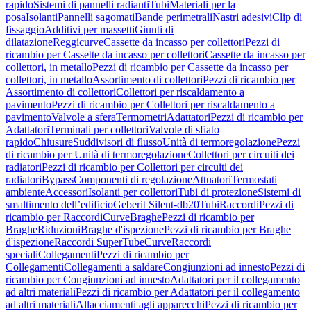
rapido
Sistemi di pannelli radianti
Tubi
Materiali per la
posa
Isolanti
Pannelli sagomati
Bande perimetrali
Nastri adesivi
Clip di
fissaggio
Additivi per massetti
Giunti di
dilatazione
Reggicurve
Cassette da incasso per collettori
Pezzi di
ricambio per Cassette da incasso per collettori
Cassette da incasso per
collettori, in metallo
Pezzi di ricambio per Cassette da incasso per
collettori, in metallo
Assortimento di collettori
Pezzi di ricambio per
Assortimento di collettori
Collettori per riscaldamento a
pavimento
Pezzi di ricambio per Collettori per riscaldamento a
pavimento
Valvole a sfera
Termometri
Adattatori
Pezzi di ricambio per
Adattatori
Terminali per collettori
Valvole di sfiato
rapido
Chiusure
Suddivisori di flusso
Unità di termoregolazione
Pezzi
di ricambio per Unità di termoregolazione
Collettori per circuiti dei
radiatori
Pezzi di ricambio per Collettori per circuiti dei
radiatori
Bypass
Componenti di regolazione
Attuatori
Termostati
ambiente
Accessori
Isolanti per collettori
Tubi di protezione
Sistemi di
smaltimento dell’edificio
Geberit Silent-db20
Tubi
Raccordi
Pezzi di
ricambio per Raccordi
Curve
Braghe
Pezzi di ricambio per
Braghe
Riduzioni
Braghe d'ispezione
Pezzi di ricambio per Braghe
d'ispezione
Raccordi SuperTube
Curve
Raccordi
speciali
Collegamenti
Pezzi di ricambio per
Collegamenti
Collegamenti a saldare
Congiunzioni ad innesto
Pezzi di
ricambio per Congiunzioni ad innesto
Adattatori per il collegamento
ad altri materiali
Pezzi di ricambio per Adattatori per il collegamento
ad altri materiali
Allacciamenti agli apparecchi
Pezzi di ricambio per