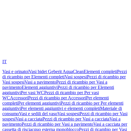
IT
Vasi e orinatoi
Vasi bidet Geberit AquaClean
Elementi completi
Pezzi
di ricambio per Elementi completi
Vasi sospesi
Pezzi di ricambio per
Vasi sospesi
Vasi a pavimento
Pezzi di ricambio per Vasi a
pavimento
Elementi aggiuntivi
Pezzi di ricambio per Elementi
aggiuntivi
Per vasi WC
Pezzi di ricambio per Per vasi
WC
Accessori
Pezzi di ricambio per Accessori
Per elementi
completi
Per elementi aggiuntivi
Pezzi di ricambio per Per elementi
aggiuntivi
Per elementi aggiuntivi e elementi completi
Materiale di
consumo
Vasi e sedili del vaso
Vasi sospesi
Pezzi di ricambio per Vasi
sospesi
Vasi a cacciata
Pezzi di ricambio per Vasi a cacciata
Vasi a
pavimento
Pezzi di ricambio per Vasi a pavimento
Vasi a cacciata per
cassetta di risciacquo esterna monoblocco
Pezzi di ricambio per Vasi