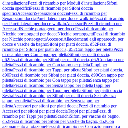
d'installazione
Pezzi di ricambio per Moduli d'installazione
Sifoni
doccia specifici
Pezzi di ricambio per Sifoni doccia
specifici
Accessori
Separazioni doccia
Pezzi di ricambio per
Separazioni doccia
Pareti laterali per docce walk-in
Pezzi di ricambio
per Pareti laterali per docce walk-in
Accessori
Pezzi di ricambio per
Accessori
Nicchie portaoggetti per docce
Pezzi di ricambio per
Nicchie portaoggetti per docce
Nicchie portaoggetti
Pezzi di ricambio
per Nicchie portaoggetti
Accessori
Allacciamenti agli apparecchi per
docce e vasche da bagno
Sifoni per piatti doccia, d52
Pezzi di
ricambio per Sifoni per piatti doccia, d52
Con tappo per piletta
Pezzi
di ricambio per Con tappo per piletta
Sifoni per piatti doccia,
d62
Pezzi di ricambio per Sifoni per piatti doccia, d62
Con tappo per
piletta
Pezzi di ricambio per Con tappo per piletta
Tappi per
piletta
Pezzi di ricambio per Tappi per piletta
Sifoni per piatti doccia,
d90
Pezzi di ricambio per Sifoni per piatti doccia, d90
Con tappo per
piletta
Pezzi di ricambio per Con tappo per piletta
Senza tappo per
piletta
Pezzi di ricambio per Senza tappo per piletta
Tappi per
piletta
Pezzi di ricambio per Tappi per piletta
Sifoni per piatti doccia
Sestra
Pezzi di ricambio per Sifoni per piatti doccia Sestra
Senza
tappo per piletta
Pezzi di ricambio per Senza tappo per
piletta
Accessori per sifoni per piatti doccia
Pezzi di ricambio per
Accessori per sifoni per piatti doccia
Tappi per piletta
Pezzi di
ricambio per Tappi per piletta
Scarichi
Sifoni per vasche da bagno,
d52
Pezzi di ricambio per Sifoni per vasche da bagno, d52
Con
azionamento a rotazione
Pezzi di ricambio per Con azionamento a