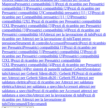
Mapress
Pressatrici compatibilità [1]
Pezzi di ricambio per Pressatrici
compatibilità [1]
Pressatrici compatibilità [2]
Pezzi di ricambio per
Pressatrici compatibilità [2]
Compatibilità pressatrici [1] / [2]
Pezzi di
ricambio per Compatibilità pressatrici [1] / [2]
Pressatrici
compatibilità [2XL]
Pezzi di ricambio per Pressatrici compatibilità
[2XL]
Pressatrici compatibilità [3]
Pezzi di ricambio per Pressatrici
compatibilità [3]
Pressatrici compatibilità [4]
Pezzi di ricambio per
Pressatrici compatibilità [4]
Attrezzi per la lavorazione di tubi
Pezzi di
ricambio per Attrezzi per la lavorazione di tubi
Tappi prova
pressione
Strumenti di controllo
Accessori
Pressatrici
Pezzi di ricambio
per Pressatrici
Pressatrici compatibilità [1]
Pezzi di ricambio per
Pressatrici compatibilità [1]
Pressatrici compatibilità [2]
Pezzi di
ricambio per Pressatrici compatibilità [2]
Pressatrici compatibilità
[2XL]
Pezzi di ricambio per Pressatrici compatibilità
[2XL]
Pressatrici compatibilità [4]
Pezzi di ricambio per Pressatrici
compatibilità [4]
Per sistemi di pannelli radianti Geberit
Srotolatori
tubi
Attrezzi per Geberit Silent-db20 / Geberit PE
Pezzi di ricambio
per Attrezzi per Geberit Silent-db20 / Geberit PE
Attrezzi per
saldatura elettrica
Pezzi di ricambio per Attrezzi per saldatura
elettrica
Attrezzi per saldatura a specchio
Accessori attrezzi per
saldatura a specchio
Pezzi di ricambio per Accessori attrezzi per
saldatura a specchio
Attrezzi per la lavorazione di tubi
Pezzi di
ricambio per Attrezzi per la lavorazione di
tubi
Telecomandi
Telecomandi