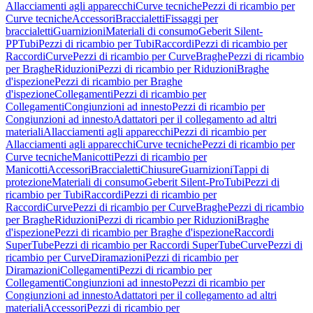
Allacciamenti agli apparecchi
Curve tecniche
Pezzi di ricambio per
Curve tecniche
Accessori
Braccialetti
Fissaggi per
braccialetti
Guarnizioni
Materiali di consumo
Geberit Silent-
PP
Tubi
Pezzi di ricambio per Tubi
Raccordi
Pezzi di ricambio per
Raccordi
Curve
Pezzi di ricambio per Curve
Braghe
Pezzi di ricambio
per Braghe
Riduzioni
Pezzi di ricambio per Riduzioni
Braghe
d'ispezione
Pezzi di ricambio per Braghe
d'ispezione
Collegamenti
Pezzi di ricambio per
Collegamenti
Congiunzioni ad innesto
Pezzi di ricambio per
Congiunzioni ad innesto
Adattatori per il collegamento ad altri
materiali
Allacciamenti agli apparecchi
Pezzi di ricambio per
Allacciamenti agli apparecchi
Curve tecniche
Pezzi di ricambio per
Curve tecniche
Manicotti
Pezzi di ricambio per
Manicotti
Accessori
Braccialetti
Chiusure
Guarnizioni
Tappi di
protezione
Materiali di consumo
Geberit Silent-Pro
Tubi
Pezzi di
ricambio per Tubi
Raccordi
Pezzi di ricambio per
Raccordi
Curve
Pezzi di ricambio per Curve
Braghe
Pezzi di ricambio
per Braghe
Riduzioni
Pezzi di ricambio per Riduzioni
Braghe
d'ispezione
Pezzi di ricambio per Braghe d'ispezione
Raccordi
SuperTube
Pezzi di ricambio per Raccordi SuperTube
Curve
Pezzi di
ricambio per Curve
Diramazioni
Pezzi di ricambio per
Diramazioni
Collegamenti
Pezzi di ricambio per
Collegamenti
Congiunzioni ad innesto
Pezzi di ricambio per
Congiunzioni ad innesto
Adattatori per il collegamento ad altri
materiali
Accessori
Pezzi di ricambio per