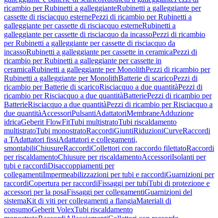
ricambio per Rubinetti a galleggiante
Rubinetti a galleggiante per
cassette di risciacquo esterne
Pezzi di ricambio per Rubinetti a
galleggiante per cassette di risciacquo esterne
Rubinetti a
galleggiante per cassette di risciacquo da incasso
Pezzi di ricambio
per Rubinetti a galleggiante per cassette di risciacquo da
incasso
Rubinetti a galleggiante per cassette in ceramica
Pezzi di
ricambio per Rubinetti a galleggiante per cassette in
ceramica
Rubinetti a galleggiante per Monolith
Pezzi di ricambio per
Rubinetti a galleggiante per Monolith
Batterie di scarico
Pezzi di
ricambio per Batterie di scarico
Risciacquo a due quantità
Pezzi di
ricambio per Risciacquo a due quantità
Batterie
Pezzi di ricambio per
Batterie
Risciacquo a due quantità
Pezzi di ricambio per Risciacquo a
due quantità
Accessori
Pulsanti
Adattatori
Membrane
Adduzione
idrica
Geberit FlowFit
Tubi multistrato
Tubi riscaldamento
multistrato
Tubi monostrato
Raccordi
Giunti
Riduzioni
Curve
Raccordi
a T
Adattatori fissi
Adattatori e collegamenti,
smontabili
Chiusure
Raccordi
Collettori con raccordo filettato
Raccordi
per riscaldamento
Chiusure per riscaldamento
Accessori
Isolanti per
tubi e raccordi
Disaccoppiamenti per
collegamenti
Impermeabilizzazioni per tubi e raccordi
Guarnizioni per
raccordi
Copertura per raccordi
Fissaggi per tubi
Tubi di protezione e
accessori per la posa
Fissaggi per collegamenti
Guarnizioni del
sistema
Kit di viti per collegamenti a flangia
Materiali di
consumo
Geberit Volex
Tubi riscaldamento