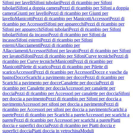
Sifoni per lavelli
Sifoni tubolari
Pezzi di ricambio per Sifoni
tubolari
Sifoni a doppia camera
Pezzi di ricambio per Sifoni a doppia
camera
Giunti per lavello
Pezzi di ricambio per Giunti per
lavello
Manicotti
Pezzi di ricambio per Manicotti
Accessori
Pezzi di
ricambio per Accessori
Sifoni per apparecchi
Pezzi di ricambio per
Sifoni per apparecchi
Sifoni tubolari
Pezzi di ricambio per Sifoni
tubolari
Sifoni da incasso
Pezzi di ricambio per Sifoni da
incasso
Sifoni esterni
Pezzi di ricambio per Sifoni
esterni
Allacciamenti
Pezzi di ricambio per
Allacciamenti
Accessori
Sifoni per lavatoi
Pezzi di ricambio per Sifoni
per lavatoi
Sifoni
Pezzi di ricambio per Sifoni
Curve tecniche
Pezzi di
ricambio per Curve tecniche
Manicotti
Pezzi di ricambio per
Manicotti
Pilette di scarico
Pezzi di ricambio per Pilette di
scarico
Accessori
Pezzi di ricambio per Accessori
Docce e vasche da
bagno
Docce
Scarichi a pavimento per docce
Pezzi di ricambio per
Scarichi a pavimento per docce
Canalette per doccia
Pezzi di
ricambio per Canalette per doccia
Accessori per canalette per
doccia
Pezzi di ricambio per Accessori per canalette per doccia
Sifoni
per doccia a pavimento
Pezzi di ricambio per Sifoni per doccia a
pavimento
Accessori per sifoni per doccia a pavimento
Pezzi di
ricambio per Accessori per sifoni per doccia a pavimento
Scarichi a
parete
Pezzi di ricambio per Scarichi a parete
Accessori per scarichi a
parete
Pezzi di ricambio per Accessori per scarichi a parete
Piatti
doccia e superfici doccia
Pezzi di ricambio per Piatti doccia e
superfici doccia
Piatti doccia in vetrochina
Moduli