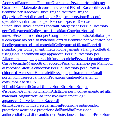
Accessori
Braccialetti
Chiusure
Guarnizioni
Pezzi di ricambio per
Guarnizioni
Materiale di consumo
Geberit PE
Tubi
Raccordi
Pezzi di
ricambio per Raccordi
Curve
Braghe
Riduzioni
Braghe
d'ispezione
Pezzi di ricambio per Braghe d'ispezione
Raccordi
speciali
Pezzi di ricambio per Raccordi speciali
Raccordi
SuperTube
Curve
Raccordi speciali
Collegamenti
Pezzi di ricambio
per Collegamenti
Collegamenti a saldare
Congiunzioni ad
innesto
Pezzi di ricambio per Congiunzioni ad innesto
Adattatori per
il collegamento ad altri materiali
Pezzi di ricambio per Adattatori per
il collegamento ad altri materiali
Collegamenti filettati
Pezzi di
ricambio per Collegamenti filettati
Collegamenti a flangia
Colletti di
fissaggio
Allacciamenti agli apparecchi
Pezzi di ricambio per
Allacciamenti agli apparecchi
Curve tecniche
Pezzi di ricambio per
Curve tecniche
Manicotti di raccordo
Pezzi di ricambio per Manicotti
di raccordo
Sifoni a chiocciola
Pezzi di ricambio per Sifoni a
chiocciola
Accessori
Braccialetti
Fissaggi per braccialetti
Canali
portanti
Chiusure
Guarnizioni
Protezioni cantiere
Materiali di
consumo
Geberit PP-
HT
Tubi
Raccordi
Curve
Diramazioni
Riduzioni
Braghe
d'ispezione
Aumenti
Giunzioni
Adattatori per il collegamento ad altri
materiali
Congiunzioni ad innesto
Allacciamenti agli
apparecchi
Curve tecniche
Raccordi
diritti
Accessori
Chiusure
Guarnizioni
Protezione antincendio,
protezione acustica e protezione dall'umidità
Protezione
antincendio
Pezzi di ricambio per Protezione antincendio
Protezione