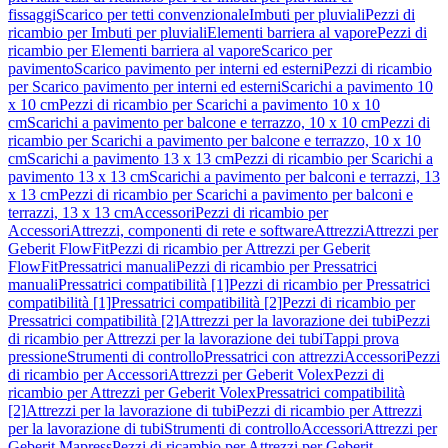
fissaggi
Scarico per tetti convenzionale
Imbuti per pluviali
Pezzi di
ricambio per Imbuti per pluviali
Elementi barriera al vapore
Pezzi di
ricambio per Elementi barriera al vapore
Scarico per
pavimento
Scarico pavimento per interni ed esterni
Pezzi di ricambio
per Scarico pavimento per interni ed esterni
Scarichi a pavimento 10
x 10 cm
Pezzi di ricambio per Scarichi a pavimento 10 x 10
cm
Scarichi a pavimento per balcone e terrazzo, 10 x 10 cm
Pezzi di
ricambio per Scarichi a pavimento per balcone e terrazzo, 10 x 10
cm
Scarichi a pavimento 13 x 13 cm
Pezzi di ricambio per Scarichi a
pavimento 13 x 13 cm
Scarichi a pavimento per balconi e terrazzi, 13
x 13 cm
Pezzi di ricambio per Scarichi a pavimento per balconi e
terrazzi, 13 x 13 cm
Accessori
Pezzi di ricambio per
Accessori
Attrezzi, componenti di rete e software
Attrezzi
Attrezzi per
Geberit FlowFit
Pezzi di ricambio per Attrezzi per Geberit
FlowFit
Pressatrici manuali
Pezzi di ricambio per Pressatrici
manuali
Pressatrici compatibilità [1]
Pezzi di ricambio per Pressatrici
compatibilità [1]
Pressatrici compatibilità [2]
Pezzi di ricambio per
Pressatrici compatibilità [2]
Attrezzi per la lavorazione dei tubi
Pezzi
di ricambio per Attrezzi per la lavorazione dei tubi
Tappi prova
pressione
Strumenti di controllo
Pressatrici con attrezzi
Accessori
Pezzi
di ricambio per Accessori
Attrezzi per Geberit Volex
Pezzi di
ricambio per Attrezzi per Geberit Volex
Pressatrici compatibilità
[2]
Attrezzi per la lavorazione di tubi
Pezzi di ricambio per Attrezzi
per la lavorazione di tubi
Strumenti di controllo
Accessori
Attrezzi per
Geberit Mapress
Pezzi di ricambio per Attrezzi per Geberit