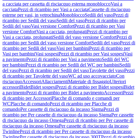
a cacciata per cassetta di risciacquo esterna monoblocco
Vasi a
cacciata
Pezzi di ricambio per Vasi a cacciata
Cassette di risciacquo
esterne per vasi, in vetrochina
Monoblocco
Sedili del vaso
Pezzi di
ricambio per Sedili del vaso
Sedili del vaso
Pezzi di ricambio per
Sedili del vaso
Vasi versione Comfort
Pezzi di ricambio per Vasi
versione Comfort
Vasi a cacciata, prolungati
Pezzi di ricambio per
Vasi a cacciata, prolungati
Sedili del vaso versione Comfort
Pezzi di
ricambio per Sedili del vaso versione Comfort
Sedili del vaso
Pezzi di
ricambio per Sedili del vaso
Vasi per bambini
Pezzi di ricambio per
Vasi per bambini
Vasi sospesi
Pezzi di ricambio per Vasi sospesi
Vasi
a pavimento
Pezzi di ricambio per Vasi a pavimento
Sedili del WC
per bambini
Pezzi di ricambio per Sedili del WC per bambini
Sedili
del vaso
Pezzi di ricambio per Sedili del vaso
Tavolette del vaso
Pezzi
di ricambio per Tavolette del vaso
WC ad uso accovacciato
Con
risciacquo
Accessori
Allacciamenti
Materiale di fissaggio
Ulteriori
accessori
Bidet
Bidet sospesi
Pezzi di ricambio per Bidet sospesi
Bidet
a pavimento
Pezzi di ricambio per Bidet a pavimento
Accessori
Pezzi
di ricambio per Accessori
Placche di comando e comandi per
WC
Placche di comando
Pezzi di ricambio per Placche di
comando
Per cassette di risciacquo da incasso Sigma
Pezzi di
ricambio per Per cassette di risciacquo da incasso Sigma
Per cassette
di risciacquo da incasso Omega
Pezzi di ricambio per Per cassette di
risciacquo da incasso Omega
Per cassette di risciacquo da incasso
Twinline
Pezzi di ricambio per Per cassette di risciacquo da incasso
Twinline
Per cassette di risciacquo da incasso 300T
Pezzi di ricambio