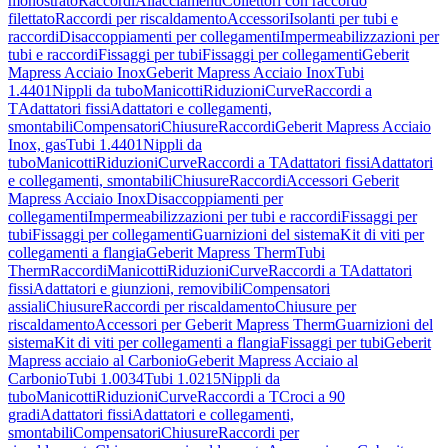
monostrato
Raccordi
Allacciamenti
Collettori con raccordo
filettato
Raccordi per riscaldamento
Accessori
Isolanti per tubi e
raccordi
Disaccoppiamenti per collegamenti
Impermeabilizzazioni per
tubi e raccordi
Fissaggi per tubi
Fissaggi per collegamenti
Geberit
Mapress Acciaio Inox
Geberit Mapress Acciaio Inox
Tubi
1.4401
Nippli da tubo
Manicotti
Riduzioni
Curve
Raccordi a
T
Adattatori fissi
Adattatori e collegamenti,
smontabili
Compensatori
Chiusure
Raccordi
Geberit Mapress Acciaio
Inox, gas
Tubi 1.4401
Nippli da
tubo
Manicotti
Riduzioni
Curve
Raccordi a T
Adattatori fissi
Adattatori
e collegamenti, smontabili
Chiusure
Raccordi
Accessori Geberit
Mapress Acciaio Inox
Disaccoppiamenti per
collegamenti
Impermeabilizzazioni per tubi e raccordi
Fissaggi per
tubi
Fissaggi per collegamenti
Guarnizioni del sistema
Kit di viti per
collegamenti a flangia
Geberit Mapress Therm
Tubi
Therm
Raccordi
Manicotti
Riduzioni
Curve
Raccordi a T
Adattatori
fissi
Adattatori e giunzioni, removibili
Compensatori
assiali
Chiusure
Raccordi per riscaldamento
Chiusure per
riscaldamento
Accessori per Geberit Mapress Therm
Guarnizioni del
sistema
Kit di viti per collegamenti a flangia
Fissaggi per tubi
Geberit
Mapress acciaio al Carbonio
Geberit Mapress Acciaio al
Carbonio
Tubi 1.0034
Tubi 1.0215
Nippli da
tubo
Manicotti
Riduzioni
Curve
Raccordi a T
Croci a 90
gradi
Adattatori fissi
Adattatori e collegamenti,
smontabili
Compensatori
Chiusure
Raccordi per