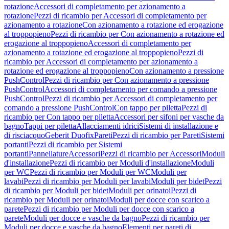
rotazione
Accessori di completamento per azionamento a
rotazione
Pezzi di ricambio per Accessori di completamento per
azionamento a rotazione
Con azionamento a rotazione ed erogazione
al troppopieno
Pezzi di ricambio per Con azionamento a rotazione ed
erogazione al troppopieno
Accessori di completamento per
azionamento a rotazione ed erogazione al troppopieno
Pezzi di
ricambio per Accessori di completamento per azionamento a
rotazione ed erogazione al troppopieno
Con azionamento a pressione
PushControl
Pezzi di ricambio per Con azionamento a pressione
PushControl
Accessori di completamento per comando a pressione
PushControl
Pezzi di ricambio per Accessori di completamento per
comando a pressione PushControl
Con tappo per piletta
Pezzi di
ricambio per Con tappo per piletta
Accessori per sifoni per vasche da
bagno
Tappi per piletta
Allacciamenti idrici
Sistemi di installazione e
di risciacquo
Geberit Duofix
Pareti
Pezzi di ricambio per Pareti
Sistemi
portanti
Pezzi di ricambio per Sistemi
portanti
Pannellature
Accessori
Pezzi di ricambio per Accessori
Moduli
d'installazione
Pezzi di ricambio per Moduli d'installazione
Moduli
per WC
Pezzi di ricambio per Moduli per WC
Moduli per
lavabi
Pezzi di ricambio per Moduli per lavabi
Moduli per bidet
Pezzi
di ricambio per Moduli per bidet
Moduli per orinatoi
Pezzi di
ricambio per Moduli per orinatoi
Moduli per docce con scarico a
parete
Pezzi di ricambio per Moduli per docce con scarico a
parete
Moduli per docce e vasche da bagno
Pezzi di ricambio per
Moduli per docce e vasche da bagno
Elementi per pareti di