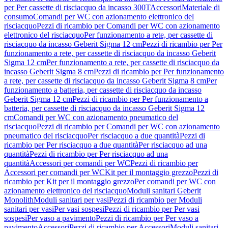
per Per cassette di risciacquo da incasso 300T
Accessori
Materiale di
consumo
Comandi per WC con azionamento elettronico del
risciacquo
Pezzi di ricambio per Comandi per WC con azionamento
elettronico del risciacquo
Per funzionamento a rete, per cassette di
risciacquo da incasso Geberit Sigma 12 cm
Pezzi di ricambio per Per
funzionamento a rete, per cassette di risciacquo da incasso Geberit
Sigma 12 cm
Per funzionamento a rete, per cassette di risciacquo da
incasso Geberit Sigma 8 cm
Pezzi di ricambio per Per funzionamento
a rete, per cassette di risciacquo da incasso Geberit Sigma 8 cm
Per
funzionamento a batteria, per cassette di risciacquo da incasso
Geberit Sigma 12 cm
Pezzi di ricambio per Per funzionamento a
batteria, per cassette di risciacquo da incasso Geberit Sigma 12
cm
Comandi per WC con azionamento pneumatico del
risciacquo
Pezzi di ricambio per Comandi per WC con azionamento
pneumatico del risciacquo
Per risciacquo a due quantità
Pezzi di
ricambio per Per risciacquo a due quantità
Per risciacquo ad una
quantità
Pezzi di ricambio per Per risciacquo ad una
quantità
Accessori per comandi per WC
Pezzi di ricambio per
Accessori per comandi per WC
Kit per il montaggio grezzo
Pezzi di
ricambio per Kit per il montaggio grezzo
Per comandi per WC con
azionamento elettronico del risciacquo
Moduli sanitari Geberit
Monolith
Moduli sanitari per vasi
Pezzi di ricambio per Moduli
sanitari per vasi
Per vasi sospesi
Pezzi di ricambio per Per vasi
sospesi
Per vaso a pavimento
Pezzi di ricambio per Per vaso a
pavimento
Accessori
Pezzi di ricambio per Accessori
Moduli sanitari