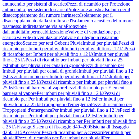
antincendio per sistemi di scarico
Pezzi di ricambio per Protezione
antincendio per sistemi di scarico
Protezione acustica
Isolanti per il
disaccoppiamento dal rumore intrinseco
Isolamento per il
disaccoppiamento dalla struttura e l'isolamento acustico del rumore
trasmesso indirettamente via aria
Protezione
dall'umidità
Impermeabilizzazione
Valvole di ventilazione per
scarico
Valvole di ventilazione
Valvole di ritegno a risparmio
energetico
Scarico per tetti Geberit Pluvia
Imbuti per pluviali
Pezzi di
ricambio per Imbuti per pluviali
Imbuti per pluviali fino a 12 l/s
Pezzi
di ricambio per Imbuti per pluviali fino a 12 l/s
Imbuti per pluviali
fino a 25 l/s
Pezzi di ricambio per Imbuti per pluviali fino a 25
l/s
Imbuti per pluviali per canali di gronda
Pezzi di ricambio per
Imbuti per pluviali per canali di gronda
Imbuti per pluviali fino a 12
l/s
Pezzi di ricambio per Imbuti per pluviali fino a 12 l/s
Imbuti per
pluviali fino a 25 l/s
Pezzi di ricambio per Imbuti per pluviali fino a
25 l/s
Elementi barriera al vapore
Pezzi di ricambio per Elementi
barriera al vapore
Per imbuti per pluviali fino a 12 l/s
Pezzi di
ricambio per Per imbuti per pluviali fino a 12 l/s
Per imbuti per
pluviali fino a 25 l/s
Troppopieni d'emergenza
Pezzi di ricambio per
Troppopieni d'emergenza
Per imbuti per pluviali fino a 12 l/s
Pezzi di
ricambio per Per imbuti per pluviali fino a 12 l/s
Per imbuti per
pluviali fino a 25 l/s
Pezzi di ricambio per Per imbuti per pluviali fino
a 25 l/s
Fissaggi
Sistema di fissaggio d40–200
Sistema di fissaggio
d250–315
Accessori
Pezzi di ricambio per Accessori
Per imbuti per
pluviali
Pezzi di ricambio per Per imbuti per pluviali
Per