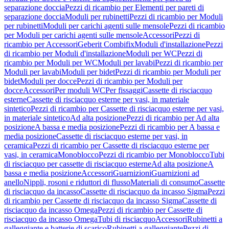
separazione doccia
Pezzi di ricambio per Elementi per pareti di
separazione doccia
Moduli per rubinetti
Pezzi di ricambio per Moduli
per rubinetti
Moduli per carichi agenti sulle mensole
Pezzi di ricambio
per Moduli per carichi agenti sulle mensole
Accessori
Pezzi di
ricambio per Accessori
Geberit Combifix
Moduli d'installazione
Pezzi
di ricambio per Moduli d'installazione
Moduli per WC
Pezzi di
ricambio per Moduli per WC
Moduli per lavabi
Pezzi di ricambio per
Moduli per lavabi
Moduli per bidet
Pezzi di ricambio per Moduli per
bidet
Moduli per docce
Pezzi di ricambio per Moduli per
docce
Accessori
Per moduli WC
Per fissaggi
Cassette di risciacquo
esterne
Cassette di risciacquo esterne per vasi, in materiale
sintetico
Pezzi di ricambio per Cassette di risciacquo esterne per vasi,
in materiale sintetico
Ad alta posizione
Pezzi di ricambio per Ad alta
posizione
A bassa e media posizione
Pezzi di ricambio per A bassa e
media posizione
Cassette di risciacquo esterne per vasi, in
ceramica
Pezzi di ricambio per Cassette di risciacquo esterne per
vasi, in ceramica
Monoblocco
Pezzi di ricambio per Monoblocco
Tubi
di risciacquo per cassette di risciacquo esterne
Ad alta posizione
A
bassa e media posizione
Accessori
Guarnizioni
Guarnizioni ad
anello
Nippli, rosoni e riduttori di flusso
Materiali di consumo
Cassette
di risciacquo da incasso
Cassette di risciacquo da incasso Sigma
Pezzi
di ricambio per Cassette di risciacquo da incasso Sigma
Cassette di
risciacquo da incasso Omega
Pezzi di ricambio per Cassette di
risciacquo da incasso Omega
Tubi di risciacquo
Accessori
Rubinetti a
galleggiante e batterie di scarico
Rubinetti a galleggiante
Pezzi di