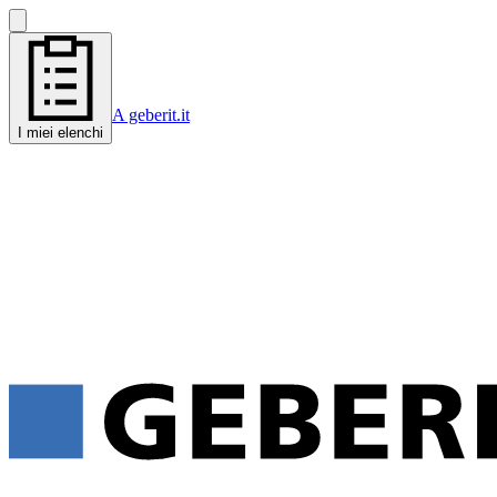
A geberit.it
I miei elenchi