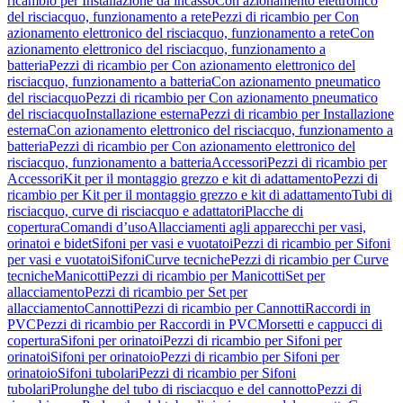
ricambio per Installazione da incasso
Con azionamento elettronico
del risciacquo, funzionamento a rete
Pezzi di ricambio per Con
azionamento elettronico del risciacquo, funzionamento a rete
Con
azionamento elettronico del risciacquo, funzionamento a
batteria
Pezzi di ricambio per Con azionamento elettronico del
risciacquo, funzionamento a batteria
Con azionamento pneumatico
del risciacquo
Pezzi di ricambio per Con azionamento pneumatico
del risciacquo
Installazione esterna
Pezzi di ricambio per Installazione
esterna
Con azionamento elettronico del risciacquo, funzionamento a
batteria
Pezzi di ricambio per Con azionamento elettronico del
risciacquo, funzionamento a batteria
Accessori
Pezzi di ricambio per
Accessori
Kit per il montaggio grezzo e kit di adattamento
Pezzi di
ricambio per Kit per il montaggio grezzo e kit di adattamento
Tubi di
risciacquo, curve di risciacquo e adattatori
Placche di
copertura
Comandi d’uso
Allacciamenti agli apparecchi per vasi,
orinatoi e bidet
Sifoni per vasi e vuotatoi
Pezzi di ricambio per Sifoni
per vasi e vuotatoi
Sifoni
Curve tecniche
Pezzi di ricambio per Curve
tecniche
Manicotti
Pezzi di ricambio per Manicotti
Set per
allacciamento
Pezzi di ricambio per Set per
allacciamento
Cannotti
Pezzi di ricambio per Cannotti
Raccordi in
PVC
Pezzi di ricambio per Raccordi in PVC
Morsetti e cappucci di
copertura
Sifoni per orinatoi
Pezzi di ricambio per Sifoni per
orinatoi
Sifoni per orinatoio
Pezzi di ricambio per Sifoni per
orinatoio
Sifoni tubolari
Pezzi di ricambio per Sifoni
tubolari
Prolunghe del tubo di risciacquo e del cannotto
Pezzi di