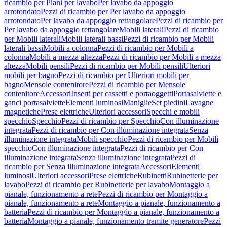
ricambio per Piani per lavabo
Per lavabo da appoggio
arrotondato
Pezzi di ricambio per Per lavabo da appoggio
arrotondato
Per lavabo da appoggio rettangolare
Pezzi di ricambio per
Per lavabo da appoggio rettangolare
Mobili laterali
Pezzi di ricambio
per Mobili laterali
Mobili laterali bassi
Pezzi di ricambio per Mobili
laterali bassi
Mobili a colonna
Pezzi di ricambio per Mobili a
colonna
Mobili a mezza altezza
Pezzi di ricambio per Mobili a mezza
altezza
Mobili pensili
Pezzi di ricambio per Mobili pensili
Ulteriori
mobili per bagno
Pezzi di ricambio per Ulteriori mobili per
bagno
Mensole contenitore
Pezzi di ricambio per Mensole
contenitore
Accessori
Inserti per cassetti e portaoggetti
Portasalviette e
ganci portasalviette
Elementi luminosi
Maniglie
Set piedini
Lavagne
magnetiche
Prese elettriche
Ulteriori accessori
Specchi e mobili
specchio
Specchio
Pezzi di ricambio per Specchio
Con illuminazione
integrata
Pezzi di ricambio per Con illuminazione integrata
Senza
illuminazione integrata
Mobili specchio
Pezzi di ricambio per Mobili
specchio
Con illuminazione integrata
Pezzi di ricambio per Con
illuminazione integrata
Senza illuminazione integrata
Pezzi di
ricambio per Senza illuminazione integrata
Accessori
Elementi
luminosi
Ulteriori accessori
Prese elettriche
Rubinetti
Rubinetterie per
lavabo
Pezzi di ricambio per Rubinetterie per lavabo
Montaggio a
pianale, funzionamento a rete
Pezzi di ricambio per Montaggio a
pianale, funzionamento a rete
Montaggio a pianale, funzionamento a
batteria
Pezzi di ricambio per Montaggio a pianale, funzionamento a
batteria
Montaggio a pianale, funzionamento tramite generatore
Pezzi