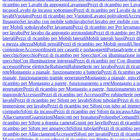
ricambio per Lavabi da appoggio
Lavamani
Pezzi di ricambio per Lav
incasso
Lavabi da incasso sottopiano
Pezzi di ricambio per Lavabi da i
lavabi
Vuotatoi
Pezzi di ricambio per Vuotatoi
Lavatoi polivalenti
Acces
fissaggio
Set lavabo con mobile sottolavabo
Set lavabo per mobile con
per Mobili sottolavabo
Per lavamani
Pezzi di ricambio per Per lavaman
per lavabo
Per lavabo da appoggio arrotondato
Pezzi di ricambio per P
laterali
Pezzi di ricambio per Mobili laterali
Mobili laterali bassi
Pezzi di
a mezza altezza
Mobili pensili
Pezzi di ricambio per Mobili pensili
Ulte
contenitore
Accessori
Inserti per cassetti e portaoggetti
Portasalviette e 
specchio
Specchio
Pezzi di ricambio per Specchio
Con illuminazione in
specchio
Con illuminazione integrata
Pezzi di ricambio per Con illumin
accessori
Prese elettriche
Rubinetti
Rubinetterie per lavabo
Pezzi di rica
rete
Montaggio a pianale, funzionamento a batteria
Pezzi di ricambio p
pianale, funzionamento tramite generatore
Montaggio a pianale, misc
ricambio per Montaggio a parete, funzionamento a rete
Montaggio a pa
generatore
Pezzi di ricambio per Montaggio a parete, funzionamento t
manopole
Accessori
Pezzi di ricambio per Accessori
Per rubinetterie pe
lavabi
Pezzi di ricambio per Sifoni per lavabi
Sifoni tubolari
Pezzi di ri
immersione per lavabo
Pezzi di ricambio per Sifoni con tubo ad immer
compatto
Sifoni da incasso
Pezzi di ricambio per Sifoni da incasso
Alla
Allacciamenti
Guarnizioni
Manicotti per brasatura
Prolunghe
Comandi
S
ricambio per Sifoni a doppia camera
Giunti per lavello
Pezzi di ricambi
ricambio per Sifoni per apparecchi
Sifoni tubolari
Pezzi di ricambio per
ricambio per Allacciamenti
Accessori
Sifoni per lavatoi
Pezzi di ricambi
Manicotti
Pilette di scarico
Pezzi di ricambio per Pilette di scarico
Acces