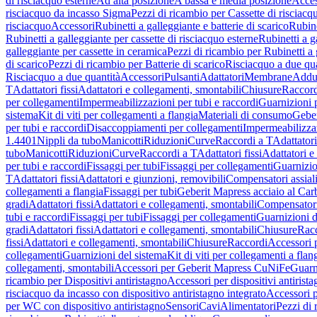
di risciacquo esterne
Ad alta posizione
A bassa e media posizione
Acces
risciacquo da incasso Sigma
Pezzi di ricambio per Cassette di risciac
risciacquo
Accessori
Rubinetti a galleggiante e batterie di scarico
Rubine
Rubinetti a galleggiante per cassette di risciacquo esterne
Rubinetti a g
galleggiante per cassette in ceramica
Pezzi di ricambio per Rubinetti a 
di scarico
Pezzi di ricambio per Batterie di scarico
Risciacquo a due qua
Risciacquo a due quantità
Accessori
Pulsanti
Adattatori
Membrane
Adduz
T
Adattatori fissi
Adattatori e collegamenti, smontabili
Chiusure
Raccord
per collegamenti
Impermeabilizzazioni per tubi e raccordi
Guarnizioni 
sistema
Kit di viti per collegamenti a flangia
Materiali di consumo
Geber
per tubi e raccordi
Disaccoppiamenti per collegamenti
Impermeabilizzaz
1.4401
Nippli da tubo
Manicotti
Riduzioni
Curve
Raccordi a T
Adattatori
tubo
Manicotti
Riduzioni
Curve
Raccordi a T
Adattatori fissi
Adattatori e
per tubi e raccordi
Fissaggi per tubi
Fissaggi per collegamenti
Guarnizio
T
Adattatori fissi
Adattatori e giunzioni, removibili
Compensatori assial
collegamenti a flangia
Fissaggi per tubi
Geberit Mapress acciaio al Car
gradi
Adattatori fissi
Adattatori e collegamenti, smontabili
Compensator
tubi e raccordi
Fissaggi per tubi
Fissaggi per collegamenti
Guarnizioni d
gradi
Adattatori fissi
Adattatori e collegamenti, smontabili
Chiusure
Rac
fissi
Adattatori e collegamenti, smontabili
Chiusure
Raccordi
Accessori 
collegamenti
Guarnizioni del sistema
Kit di viti per collegamenti a flan
collegamenti, smontabili
Accessori per Geberit Mapress CuNiFe
Guarn
ricambio per Dispositivi antiristagno
Accessori per dispositivi antirist
risciacquo da incasso con dispositivo antiristagno integrato
Accessori p
per WC con dispositivo antiristagno
Sensori
Cavi
Alimentatori
Pezzi di 