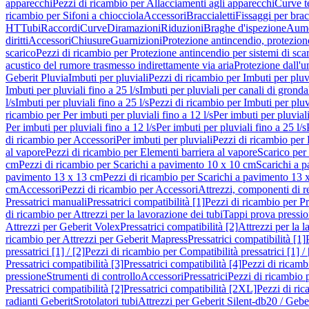
apparecchi
Pezzi di ricambio per Allacciamenti agli apparecchi
Curve t
ricambio per Sifoni a chiocciola
Accessori
Braccialetti
Fissaggi per bracc
HT
Tubi
Raccordi
Curve
Diramazioni
Riduzioni
Braghe d'ispezione
Aume
diritti
Accessori
Chiusure
Guarnizioni
Protezione antincendio, protezione
scarico
Pezzi di ricambio per Protezione antincendio per sistemi di sca
acustico del rumore trasmesso indirettamente via aria
Protezione dall'u
Geberit Pluvia
Imbuti per pluviali
Pezzi di ricambio per Imbuti per pluv
Imbuti per pluviali fino a 25 l/s
Imbuti per pluviali per canali di gronda
l/s
Imbuti per pluviali fino a 25 l/s
Pezzi di ricambio per Imbuti per pluvi
ricambio per Per imbuti per pluviali fino a 12 l/s
Per imbuti per pluviali
Per imbuti per pluviali fino a 12 l/s
Per imbuti per pluviali fino a 25 l/s
di ricambio per Accessori
Per imbuti per pluviali
Pezzi di ricambio per 
al vapore
Pezzi di ricambio per Elementi barriera al vapore
Scarico per
cm
Pezzi di ricambio per Scarichi a pavimento 10 x 10 cm
Scarichi a 
pavimento 13 x 13 cm
Pezzi di ricambio per Scarichi a pavimento 13 
cm
Accessori
Pezzi di ricambio per Accessori
Attrezzi, componenti di r
Pressatrici manuali
Pressatrici compatibilità [1]
Pezzi di ricambio per Pre
di ricambio per Attrezzi per la lavorazione dei tubi
Tappi prova pressi
Attrezzi per Geberit Volex
Pressatrici compatibilità [2]
Attrezzi per la l
ricambio per Attrezzi per Geberit Mapress
Pressatrici compatibilità [1]
pressatrici [1] / [2]
Pezzi di ricambio per Compatibilità pressatrici [1] / 
Pressatrici compatibilità [3]
Pressatrici compatibilità [4]
Pezzi di ricambi
pressione
Strumenti di controllo
Accessori
Pressatrici
Pezzi di ricambio p
Pressatrici compatibilità [2]
Pressatrici compatibilità [2XL]
Pezzi di ric
radianti Geberit
Srotolatori tubi
Attrezzi per Geberit Silent-db20 / Gebe