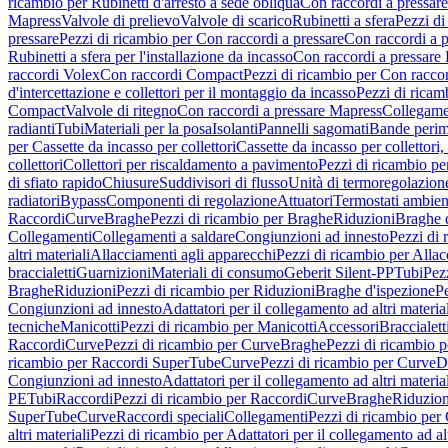
ricambio per Rubinetti d'arresto a sede obliqua
Con raccordi a pressar
Mapress
Valvole di prelievo
Valvole di scarico
Rubinetti a sfera
Pezzi di
pressare
Pezzi di ricambio per Con raccordi a pressare
Con raccordi a 
Rubinetti a sfera per l'installazione da incasso
Con raccordi a pressare
raccordi Volex
Con raccordi Compact
Pezzi di ricambio per Con racc
d'intercettazione e collettori per il montaggio da incasso
Pezzi di ricamb
Compact
Valvole di ritegno
Con raccordi a pressare Mapress
Collegamen
radianti
Tubi
Materiali per la posa
Isolanti
Pannelli sagomati
Bande perim
per Cassette da incasso per collettori
Cassette da incasso per collettori,
collettori
Collettori per riscaldamento a pavimento
Pezzi di ricambio pe
di sfiato rapido
Chiusure
Suddivisori di flusso
Unità di termoregolazion
radiatori
Bypass
Componenti di regolazione
Attuatori
Termostati ambien
Raccordi
Curve
Braghe
Pezzi di ricambio per Braghe
Riduzioni
Braghe 
Collegamenti
Collegamenti a saldare
Congiunzioni ad innesto
Pezzi di 
altri materiali
Allacciamenti agli apparecchi
Pezzi di ricambio per Allac
braccialetti
Guarnizioni
Materiali di consumo
Geberit Silent-PP
Tubi
Pez
Braghe
Riduzioni
Pezzi di ricambio per Riduzioni
Braghe d'ispezione
Pe
Congiunzioni ad innesto
Adattatori per il collegamento ad altri materia
tecniche
Manicotti
Pezzi di ricambio per Manicotti
Accessori
Braccialett
Raccordi
Curve
Pezzi di ricambio per Curve
Braghe
Pezzi di ricambio 
ricambio per Raccordi SuperTube
Curve
Pezzi di ricambio per Curve
D
Congiunzioni ad innesto
Adattatori per il collegamento ad altri materia
PE
Tubi
Raccordi
Pezzi di ricambio per Raccordi
Curve
Braghe
Riduzion
SuperTube
Curve
Raccordi speciali
Collegamenti
Pezzi di ricambio per
altri materiali
Pezzi di ricambio per Adattatori per il collegamento ad alt