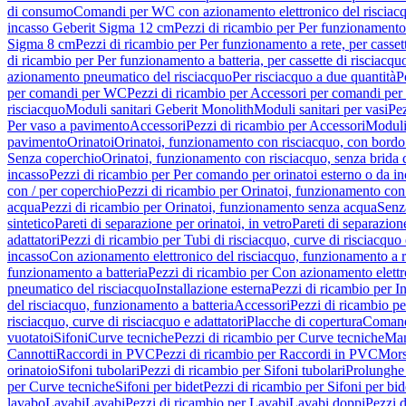
di consumo
Comandi per WC con azionamento elettronico del risciac
incasso Geberit Sigma 12 cm
Pezzi di ricambio per Per funzionamento 
Sigma 8 cm
Pezzi di ricambio per Per funzionamento a rete, per casse
di ricambio per Per funzionamento a batteria, per cassette di risciac
azionamento pneumatico del risciacquo
Per risciacquo a due quantità
P
per comandi per WC
Pezzi di ricambio per Accessori per comandi pe
risciacquo
Moduli sanitari Geberit Monolith
Moduli sanitari per vasi
Pez
Per vaso a pavimento
Accessori
Pezzi di ricambio per Accessori
Moduli 
pavimento
Orinatoi
Orinatoi, funzionamento con risciacquo, con bordo 
Senza coperchio
Orinatoi, funzionamento con risciacquo, senza brida d
incasso
Pezzi di ricambio per Per comando per orinatoi esterno o da i
con / per coperchio
Pezzi di ricambio per Orinatoi, funzionamento con 
acqua
Pezzi di ricambio per Orinatoi, funzionamento senza acqua
Senz
sintetico
Pareti di separazione per orinatoi, in vetro
Pareti di separazion
adattatori
Pezzi di ricambio per Tubi di risciacquo, curve di risciacquo 
incasso
Con azionamento elettronico del risciacquo, funzionamento a r
funzionamento a batteria
Pezzi di ricambio per Con azionamento elettr
pneumatico del risciacquo
Installazione esterna
Pezzi di ricambio per In
del risciacquo, funzionamento a batteria
Accessori
Pezzi di ricambio pe
risciacquo, curve di risciacquo e adattatori
Placche di copertura
Comand
vuotatoi
Sifoni
Curve tecniche
Pezzi di ricambio per Curve tecniche
Man
Cannotti
Raccordi in PVC
Pezzi di ricambio per Raccordi in PVC
Mors
orinatoio
Sifoni tubolari
Pezzi di ricambio per Sifoni tubolari
Prolunghe 
per Curve tecniche
Sifoni per bidet
Pezzi di ricambio per Sifoni per bid
lavabo
Lavabi
Lavabi
Pezzi di ricambio per Lavabi
Lavabi doppi
Pezzi 