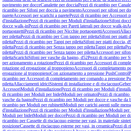
pavimento per docce
Canalette per doccia
Pezzi di ricambio per Canale
ricambio per Sifoni per doccia a pavimento
Accessori per sifoni per d
parete
Accessori per scarichi a parete
Pezzi di ricambio per Accessori pe
d'installazione
Pezzi di ricambio per Moduli d'installazione
Sifoni docci
docce walk-in
Pezzi di ricambio per Pareti laterali per docce walk-in
Ac
portaoggetti
Pezzi di ricambio per Nicchie portaoggetti
Accessori
Allac
per piletta
Pezzi di ricambio per Con tappo per piletta
Sifoni per piatti 
piletta
Pezzi di ricambio per Tappi per piletta
Sifoni per piatti doccia, d
piletta
Pezzi di ricambio per Senza tappo per piletta
Tappi per piletta
Pez
piletta
Pezzi di ricambio per Senza tappo per piletta
Accessori per sifoni
piletta
Scarichi
Sifoni per vasche da bagno, d52
Pezzi di ricambio per S
per azionamento a rotazione
Pezzi di ricambio per Accessori di compl
rotazione ed erogazione al troppopieno
Accessori di completamento pe
erogazione al troppopieno
Con azionamento a pressione PushControl
P
ricambio per Accessori di completamento per comando a pressione P
piletta
Allacciamenti idrici
Sistemi di installazione e di risciacquo
Geber
Accessori
Moduli d'installazione
Pezzi di ricambio per Moduli d'install
di ricambio per Moduli per bidet
Moduli per orinatoi
Pezzi di ricambio 
vasche da bagno
Pezzi di ricambio per Moduli per docce e vasche da
ricambio per Moduli per rubinetti
Moduli per carichi agenti sulle mens
d'installazione
Pezzi di ricambio per Moduli d'installazione
Moduli pe
Moduli per bidet
Moduli per docce
Pezzi di ricambio per Moduli per d
ricambio per Cassette di risciacquo esterne per vasi, in materiale sintet
posizione
Cassette di risciacquo esterne per vasi, in ceramica
Pezzi di r