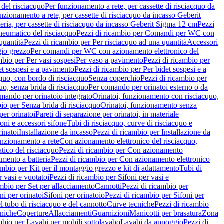
del risciacquo
Per funzionamento a rete, per cassette di risciacquo da
nzionamento a rete, per cassette di risciacquo da incasso Geberit
eria, per cassette di risciacquo da incasso Geberit Sigma 12 cm
Pezzi
umatico del risciacquo
Pezzi di ricambio per Comandi per WC con
quantità
Pezzi di ricambio per Per risciacquo ad una quantità
Accessori
gio grezzo
Per comandi per WC con azionamento elettronico del
mbio per Per vasi sospesi
Per vaso a pavimento
Pezzi di ricambio per
et sospesi e a pavimento
Pezzi di ricambio per Per bidet sospesi e a
quo, con bordo di risciacquo
Senza coperchio
Pezzi di ricambio per
uo, senza brida di risciacquo
Per comando per orinatoi esterno o da
mando per orinatoio integrato
Orinatoi, funzionamento con risciacquo,
bio per Senza brida di risciacquo
Orinatoi, funzionamento senza
per orinatoi
Pareti di separazione per orinatoi, in materiale
foni e accessori sifone
Tubi di risciacquo, curve di risciacquo e
inatoi
Installazione da incasso
Pezzi di ricambio per Installazione da
unzionamento a rete
Con azionamento elettronico del risciacquo,
ico del risciacquo
Pezzi di ricambio per Con azionamento
mento a batteria
Pezzi di ricambio per Con azionamento elettronico
ambio per Kit per il montaggio grezzo e kit di adattamento
Tubi di
r vasi e vuotatoi
Pezzi di ricambio per Sifoni per vasi e
ambio per Set per allacciamento
Cannotti
Pezzi di ricambio per
ni per orinatoi
Sifoni per orinatoio
Pezzi di ricambio per Sifoni per
l tubo di risciacquo e del cannotto
Curve tecniche
Pezzi di ricambio
cniche
Coperture
Allacciamenti
Guarnizioni
Manicotti per brasatura
Zona
mbio per Lavabi per mobili sottolavabo
Lavabi da appoggio
Pezzi di