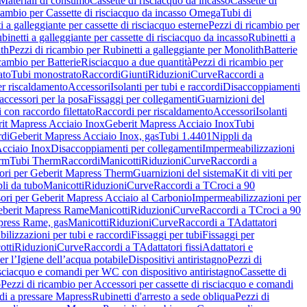
Materiali di consumo
Cassette di risciacquo da incasso
Cassette di
icambio per Cassette di risciacquo da incasso Omega
Tubi di
i a galleggiante per cassette di risciacquo esterne
Pezzi di ricambio per
binetti a galleggiante per cassette di risciacquo da incasso
Rubinetti a
ith
Pezzi di ricambio per Rubinetti a galleggiante per Monolith
Batterie
icambio per Batterie
Risciacquo a due quantità
Pezzi di ricambio per
ato
Tubi monostrato
Raccordi
Giunti
Riduzioni
Curve
Raccordi a
r riscaldamento
Accessori
Isolanti per tubi e raccordi
Disaccoppiamenti
accessori per la posa
Fissaggi per collegamenti
Guarnizioni del
i con raccordo filettato
Raccordi per riscaldamento
Accessori
Isolanti
it Mapress Acciaio Inox
Geberit Mapress Acciaio Inox
Tubi
di
Geberit Mapress Acciaio Inox, gas
Tubi 1.4401
Nippli da
Acciaio Inox
Disaccoppiamenti per collegamenti
Impermeabilizzazioni
rm
Tubi Therm
Raccordi
Manicotti
Riduzioni
Curve
Raccordi a
ori per Geberit Mapress Therm
Guarnizioni del sistema
Kit di viti per
li da tubo
Manicotti
Riduzioni
Curve
Raccordi a T
Croci a 90
ori per Geberit Mapress Acciaio al Carbonio
Impermeabilizzazioni per
berit Mapress Rame
Manicotti
Riduzioni
Curve
Raccordi a T
Croci a 90
press Rame, gas
Manicotti
Riduzioni
Curve
Raccordi a T
Adattatori
ilizzazioni per tubi e raccordi
Fissaggi per tubi
Fissaggi per
otti
Riduzioni
Curve
Raccordi a T
Adattatori fissi
Adattatori e
er l’Igiene dell’acqua potabile
Dispositivi antiristagno
Pezzi di
isciacquo e comandi per WC con dispositivo antiristagno
Cassette di
o
Pezzi di ricambio per Accessori per cassette di risciacquo e comandi
di a pressare Mapress
Rubinetti d'arresto a sede obliqua
Pezzi di