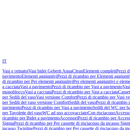
IT
Vasi e orinatoi
Vasi bidet Geberit AquaClean
Elementi completi
Pezzi d
pavimento
Elementi aggiuntivi
Pezzi di ricambio per Elementi aggiunti
di ricambio per Per elementi aggiuntivi
Per elementi aggiuntivi e eleme
a cacciata
Vasi a pavimento
Pezzi di ricambio per Vasi a pavimento
Vasi
monoblocco
Vasi a cacciata
Pezzi di ricambio per Vasi a cacciata
Casset
per Sedili del vaso
Vasi versione Comfort
Pezzi di ricambio per Vasi v
per Sedili del vaso versione Comfort
Sedili del vaso
Pezzi di ricambio p
pavimento
Pezzi di ricambio per Vasi a pavimento
Sedili del WC per b
per Tavolette del vaso
WC ad uso accovacciato
Con risciacquo
Accesso
ricambio per Bidet a pavimento
Accessori
Pezzi di ricambio per Access
Sigma
Pezzi di ricambio per Per cassette di risciacquo da incasso Sig
incasso Twinline
Pezzi di ricambio per Per cassette di risciacquo da i