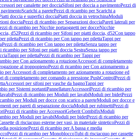
cessori per canalette per doccia
Sifoni per doccia a pavimento
Pezzi di
a pavimento
Scarichi a parete
Pezzi di ricambio per Scarichi a
iatti doccia e superfici doccia
Piatti doccia in vetrochina
Moduli
zioni doccia
Pezzi di ricambio per Separazioni doccia
Pareti laterali per
ezzi di ricambio per Nicchie portaoggetti per docce
Nicchie
occia, d52
Pezzi di ricambio per Sifoni per piatti doccia, d52
Con tappo
er piletta
Pezzi di ricambio per Con tappo per piletta
Tappi per
a
Pezzi di ricambio per Con tappo per piletta
Senza tappo per
i ricambio per Sifoni per piatti doccia Sestra
Senza tappo per
ccia
Tappi per piletta
Pezzi di ricambio per Tappi per
icambio per Con azionamento a rotazione
Accessori di completamento
rogazione al troppopieno
Pezzi di ricambio per Con azionamento a
bio per Accessori di completamento per azionamento a rotazione ed
ri di completamento per comando a pressione PushControl
Pezzi di
tta
Accessori per sifoni per vasche da bagno
Tappi per
mbio per Sistemi portanti
Pannellature
Accessori
Pezzi di ricambio per
lavabi
Pezzi di ricambio per Moduli per lavabi
Moduli per bidet
Pezzi
icambio per Moduli per docce con scarico a parete
Moduli per docce e
menti per pareti di separazione doccia
Moduli per rubinetti
Pezzi di
ori
Pezzi di ricambio per Accessori
Geberit Combifix
Moduli
cambio per Moduli per lavabi
Moduli per bidet
Pezzi di ricambio per
assette di risciacquo esterne per vasi, in materiale sintetico
Pezzi di
edia posizione
Pezzi di ricambio per A bassa e media
cco
Pezzi di ricambio per Monoblocco
Tubi di risciacquo per cassette