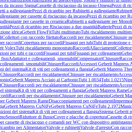
sori
Guarnizioni
Guarnizioni ad anello
Nippli, rosoni e riduttori di flusso
quo da incasso Sigma
Cassette di risciacquo da incasso Omega
Pezzi di r
tti a galleggiante
Pezzi di ricambio per Rubinetti a galleggiante
Rubinett
alleggiante per cassette di risciacquo da incasso
Pezzi di ricambio per Ru
galleggiante per cassette in ceramica
Rubinetti a galleggiante per Monol
ntità
Pezzi di ricambio per Risciacquo a due quantità
Batterie
Pezzi di r
ione idrica
Geberit FlowFit
Tubi multistrato
Tubi riscaldamento multistr
i
Collettori con raccordo filettato
Raccordi per riscaldamento
Chiusure pe
per raccordi
Copertura per raccordi
Fissaggi per tubi
Tubi di protezione e 
it Volex
Tubi riscaldamento monostrato
Raccordi
Allacciamenti
Collettor
ioni per tubi e raccordi
Fissaggi per tubi
Fissaggi per collegamenti
Geber
 fissi
Adattatori e collegamenti, smontabili
Compensatori
Chiusure
Raccor
 collegamenti, smontabili
Chiusure
Raccordi
Accessori Geberit Mapress 
ni del sistema
Kit di viti per collegamenti a flangia
Geberit Mapress The
i
Chiusure
Raccordi per riscaldamento
Chiusure per riscaldamento
Access
bonio
Geberit Mapress Acciaio al Carbonio
Tubi 1.0034
Tubi 1.0215
Nipp
i
Chiusure
Raccordi per riscaldamento
Chiusure per riscaldamento
Access
el sistema
Kit di viti per collegamenti a flangia
Geberit Mapress Rame
Ge
cordi
Raccordi per riscaldamento
Chiusure per riscaldamento
Geberit Ma
per Geberit Mapress Rame
Disaccoppiamenti per collegamenti
Impermeab
gia
Geberit Mapress CuNiFe
Geberit Mapress CuNiFe
Tubi 2.1972
Manic
izioni del sistema
Kit di viti per collegamenti a flangia
Sistema Geberit p
agno
Sensori
Riduttore di flusso
Cover e placche di copertura
Cassette di r
er cassette di risciacquo e comandi per WC con dispositivo antiristagn
ricambio per Alimentatori
Valvole e rubinetti
Valvole d'arresto
Con raccor