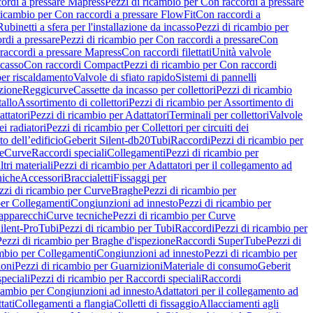
ordi a pressare Mapress
Pezzi di ricambio per Con raccordi a pressare
ricambio per Con raccordi a pressare FlowFit
Con raccordi a
Rubinetti a sfera per l'installazione da incasso
Pezzi di ricambio per
rdi a pressare
Pezzi di ricambio per Con raccordi a pressare
Con
raccordi a pressare Mapress
Con raccordi filettati
Unità valvole
ncasso
Con raccordi Compact
Pezzi di ricambio per Con raccordi
per riscaldamento
Valvole di sfiato rapido
Sistemi di pannelli
azione
Reggicurve
Cassette da incasso per collettori
Pezzi di ricambio
tallo
Assortimento di collettori
Pezzi di ricambio per Assortimento di
ttatori
Pezzi di ricambio per Adattatori
Terminali per collettori
Valvole
ei radiatori
Pezzi di ricambio per Collettori per circuiti dei
o dell’edificio
Geberit Silent-db20
Tubi
Raccordi
Pezzi di ricambio per
e
Curve
Raccordi speciali
Collegamenti
Pezzi di ricambio per
tri materiali
Pezzi di ricambio per Adattatori per il collegamento ad
niche
Accessori
Braccialetti
Fissaggi per
zzi di ricambio per Curve
Braghe
Pezzi di ricambio per
per Collegamenti
Congiunzioni ad innesto
Pezzi di ricambio per
 apparecchi
Curve tecniche
Pezzi di ricambio per Curve
ilent-Pro
Tubi
Pezzi di ricambio per Tubi
Raccordi
Pezzi di ricambio per
Pezzi di ricambio per Braghe d'ispezione
Raccordi SuperTube
Pezzi di
ambio per Collegamenti
Congiunzioni ad innesto
Pezzi di ricambio per
ioni
Pezzi di ricambio per Guarnizioni
Materiale di consumo
Geberit
peciali
Pezzi di ricambio per Raccordi speciali
Raccordi
icambio per Congiunzioni ad innesto
Adattatori per il collegamento ad
tati
Collegamenti a flangia
Colletti di fissaggio
Allacciamenti agli