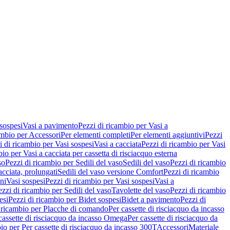
 sospesi
Vasi a pavimento
Pezzi di ricambio per Vasi a
ambio per Accessori
Per elementi completi
Per elementi aggiuntivi
Pezzi
i di ricambio per Vasi sospesi
Vasi a cacciata
Pezzi di ricambio per Vasi
io per Vasi a cacciata per cassetta di risciacquo esterna
so
Pezzi di ricambio per Sedili del vaso
Sedili del vaso
Pezzi di ricambio
acciata, prolungati
Sedili del vaso versione Comfort
Pezzi di ricambio
ni
Vasi sospesi
Pezzi di ricambio per Vasi sospesi
Vasi a
ezzi di ricambio per Sedili del vaso
Tavolette del vaso
Pezzi di ricambio
esi
Pezzi di ricambio per Bidet sospesi
Bidet a pavimento
Pezzi di
 ricambio per Placche di comando
Per cassette di risciacquo da incasso
 cassette di risciacquo da incasso Omega
Per cassette di risciacquo da
io per Per cassette di risciacquo da incasso 300T
Accessori
Materiale