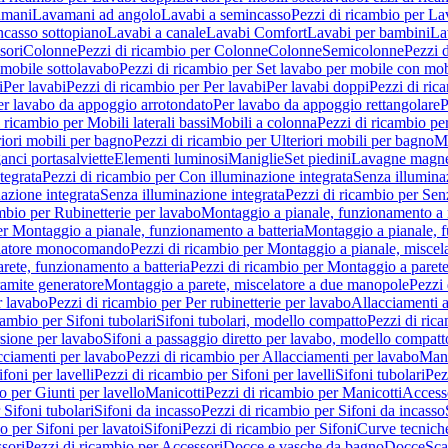
amani
Lavamani ad angolo
Lavabi a semincasso
Pezzi di ricambio per La
ncasso sottopiano
Lavabi a canale
Lavabi Comfort
Lavabi per bambini
La
sori
Colonne
Pezzi di ricambio per Colonne
Colonne
Semicolonne
Pezzi 
 mobile sottolavabo
Pezzi di ricambio per Set lavabo per mobile con mob
i
Per lavabi
Pezzi di ricambio per Per lavabi
Per lavabi doppi
Pezzi di ric
er lavabo da appoggio arrotondato
Per lavabo da appoggio rettangolare
P
 ricambio per Mobili laterali bassi
Mobili a colonna
Pezzi di ricambio pe
riori mobili per bagno
Pezzi di ricambio per Ulteriori mobili per bagno
Me
ganci portasalviette
Elementi luminosi
Maniglie
Set piedini
Lavagne magne
tegrata
Pezzi di ricambio per Con illuminazione integrata
Senza illumina
azione integrata
Senza illuminazione integrata
Pezzi di ricambio per Sen
mbio per Rubinetterie per lavabo
Montaggio a pianale, funzionamento a 
er Montaggio a pianale, funzionamento a batteria
Montaggio a pianale, 
elatore monocomando
Pezzi di ricambio per Montaggio a pianale, misc
rete, funzionamento a batteria
Pezzi di ricambio per Montaggio a parete
ramite generatore
Montaggio a parete, miscelatore a due manopole
Pezzi 
r lavabo
Pezzi di ricambio per Per rubinetterie per lavabo
Allacciamenti a
cambio per Sifoni tubolari
Sifoni tubolari, modello compatto
Pezzi di ric
sione per lavabo
Sifoni a passaggio diretto per lavabo, modello compatt
cciamenti per lavabo
Pezzi di ricambio per Allacciamenti per lavabo
Mani
ifoni per lavelli
Pezzi di ricambio per Sifoni per lavelli
Sifoni tubolari
Pez
o per Giunti per lavello
Manicotti
Pezzi di ricambio per Manicotti
Access
 Sifoni tubolari
Sifoni da incasso
Pezzi di ricambio per Sifoni da incasso
o per Sifoni per lavatoi
Sifoni
Pezzi di ricambio per Sifoni
Curve tecnich
sori
Pezzi di ricambio per Accessori
Docce e vasche da bagno
Docce
Sca