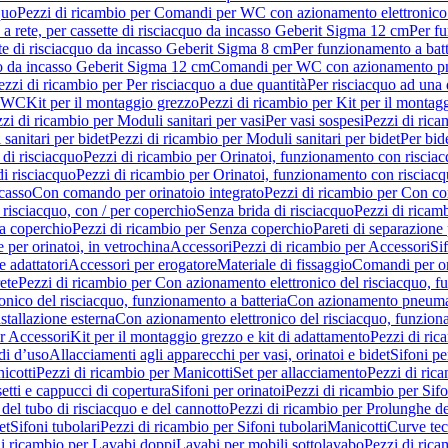
quo
Pezzi di ricambio per Comandi per WC con azionamento elettronico 
a rete, per cassette di risciacquo da incasso Geberit Sigma 12 cm
Per fu
tte di risciacquo da incasso Geberit Sigma 8 cm
Per funzionamento a batt
quo da incasso Geberit Sigma 12 cm
Comandi per WC con azionamento pne
ezzi di ricambio per Per risciacquo a due quantità
Per risciacquo ad una 
r WC
Kit per il montaggio grezzo
Pezzi di ricambio per Kit per il montag
zi di ricambio per Moduli sanitari per vasi
Per vasi sospesi
Pezzi di rica
sanitari per bidet
Pezzi di ricambio per Moduli sanitari per bidet
Per bid
di risciacquo
Pezzi di ricambio per Orinatoi, funzionamento con risciac
i risciacquo
Pezzi di ricambio per Orinatoi, funzionamento con risciacq
ncasso
Con comando per orinatoio integrato
Pezzi di ricambio per Con co
risciacquo, con / per coperchio
Senza brida di risciacquo
Pezzi di ricam
a coperchio
Pezzi di ricambio per Senza coperchio
Pareti di separazione 
e per orinatoi, in vetrochina
Accessori
Pezzi di ricambio per Accessori
Si
e adattatori
Accessori per erogatore
Materiale di fissaggio
Comandi per or
ete
Pezzi di ricambio per Con azionamento elettronico del risciacquo, f
onico del risciacquo, funzionamento a batteria
Con azionamento pneumat
stallazione esterna
Con azionamento elettronico del risciacquo, funziona
r Accessori
Kit per il montaggio grezzo e kit di adattamento
Pezzi di ric
i d’uso
Allacciamenti agli apparecchi per vasi, orinatoi e bidet
Sifoni pe
icotti
Pezzi di ricambio per Manicotti
Set per allacciamento
Pezzi di ric
etti e cappucci di copertura
Sifoni per orinatoi
Pezzi di ricambio per Sifo
del tubo di risciacquo e del cannotto
Pezzi di ricambio per Prolunghe de
et
Sifoni tubolari
Pezzi di ricambio per Sifoni tubolari
Manicotti
Curve te
di ricambio per Lavabi doppi
Lavabi per mobili sottolavabo
Pezzi di rica