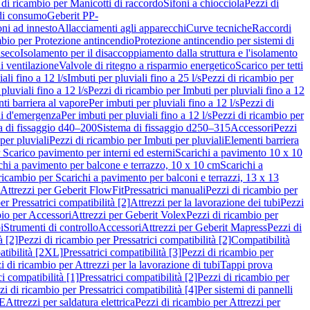
 di ricambio per Manicotti di raccordo
Sifoni a chiocciola
Pezzi di
 di consumo
Geberit PP-
ni ad innesto
Allacciamenti agli apparecchi
Curve tecniche
Raccordi
mbio per Protezione antincendio
Protezione antincendio per sistemi di
nseco
Isolamento per il disaccoppiamento dalla struttura e l'isolamento
i ventilazione
Valvole di ritegno a risparmio energetico
Scarico per tetti
ali fino a 12 l/s
Imbuti per pluviali fino a 25 l/s
Pezzi di ricambio per
pluviali fino a 12 l/s
Pezzi di ricambio per Imbuti per pluviali fino a 12
ti barriera al vapore
Per imbuti per pluviali fino a 12 l/s
Pezzi di
ni d'emergenza
Per imbuti per pluviali fino a 12 l/s
Pezzi di ricambio per
a di fissaggio d40–200
Sistema di fissaggio d250–315
Accessori
Pezzi
per pluviali
Pezzi di ricambio per Imbuti per pluviali
Elementi barriera
 Scarico pavimento per interni ed esterni
Scarichi a pavimento 10 x 10
chi a pavimento per balcone e terrazzo, 10 x 10 cm
Scarichi a
ricambio per Scarichi a pavimento per balconi e terrazzi, 13 x 13
 Attrezzi per Geberit FlowFit
Pressatrici manuali
Pezzi di ricambio per
er Pressatrici compatibilità [2]
Attrezzi per la lavorazione dei tubi
Pezzi
bio per Accessori
Attrezzi per Geberit Volex
Pezzi di ricambio per
i
Strumenti di controllo
Accessori
Attrezzi per Geberit Mapress
Pezzi di
à [2]
Pezzi di ricambio per Pressatrici compatibilità [2]
Compatibilità
atibilità [2XL]
Pressatrici compatibilità [3]
Pezzi di ricambio per
i di ricambio per Attrezzi per la lavorazione di tubi
Tappi prova
i compatibilità [1]
Pressatrici compatibilità [2]
Pezzi di ricambio per
zi di ricambio per Pressatrici compatibilità [4]
Per sistemi di pannelli
PE
Attrezzi per saldatura elettrica
Pezzi di ricambio per Attrezzi per