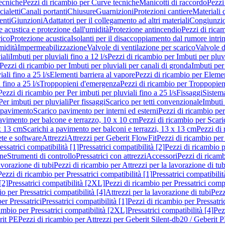
ecniche
Pezzi di ricambio per Curve tecniche
Manicotti di raccordo
Pezzi
ialetti
Canali portanti
Chiusure
Guarnizioni
Protezioni cantiere
Materiali
nti
Giunzioni
Adattatori per il collegamento ad altri materiali
Congiunzio
 acustica e protezione dall'umidità
Protezione antincendio
Pezzi di rica
rico
Protezione acustica
Isolanti per il disaccoppiamento dal rumore intri
midità
Impermeabilizzazione
Valvole di ventilazione per scarico
Valvole d
iali
Imbuti per pluviali fino a 12 l/s
Pezzi di ricambio per Imbuti per pluvi
Pezzi di ricambio per Imbuti per pluviali per canali di gronda
Imbuti per 
ali fino a 25 l/s
Elementi barriera al vapore
Pezzi di ricambio per Elemen
 fino a 25 l/s
Troppopieni d'emergenza
Pezzi di ricambio per Troppopie
Pezzi di ricambio per Per imbuti per pluviali fino a 25 l/s
Fissaggi
Sistem
Per imbuti per pluviali
Per fissaggi
Scarico per tetti convenzionale
Imbuti 
 pavimento
Scarico pavimento per interni ed esterni
Pezzi di ricambio per
pavimento per balcone e terrazzo, 10 x 10 cm
Pezzi di ricambio per Scari
x 13 cm
Scarichi a pavimento per balconi e terrazzi, 13 x 13 cm
Pezzi di 
ete e software
Attrezzi
Attrezzi per Geberit FlowFit
Pezzi di ricambio per
ssatrici compatibilità [1]
Pressatrici compatibilità [2]
Pezzi di ricambio p
one
Strumenti di controllo
Pressatrici con attrezzi
Accessori
Pezzi di ricam
avorazione di tubi
Pezzi di ricambio per Attrezzi per la lavorazione di tub
Pezzi di ricambio per Pressatrici compatibilità [1]
Pressatrici compatibilit
[2]
Pressatrici compatibilità [2XL]
Pezzi di ricambio per Pressatrici comp
o per Pressatrici compatibilità [4]
Attrezzi per la lavorazione di tubi
Pezz
er Pressatrici
Pressatrici compatibilità [1]
Pezzi di ricambio per Pressatric
ambio per Pressatrici compatibilità [2XL]
Pressatrici compatibilità [4]
Pez
rit PE
Pezzi di ricambio per Attrezzi per Geberit Silent-db20 / Geberit 