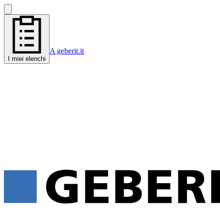
A geberit.it
I miei elenchi