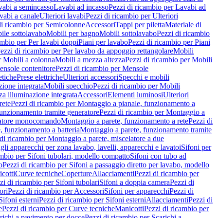
vabi a semincasso
Lavabi ad incasso
Pezzi di ricambio per Lavabi ad
vabi a canale
Ulteriori lavabi
Pezzi di ricambio per Ulteriori
di ricambio per Semicolonne
Accessori
Tappi per piletta
Materiale di
ile sottolavabo
Mobili per bagno
Mobili sottolavabo
Pezzi di ricambio
ambio per Per lavabi doppi
Piani per lavabo
Pezzi di ricambio per Piani
ezzi di ricambio per Per lavabo da appoggio rettangolare
Mobili
r Mobili a colonna
Mobili a mezza altezza
Pezzi di ricambio per Mobili
nsole contenitore
Pezzi di ricambio per Mensole
tiche
Prese elettriche
Ulteriori accessori
Specchi e mobili
zione integrata
Mobili specchio
Pezzi di ricambio per Mobili
za illuminazione integrata
Accessori
Elementi luminosi
Ulteriori
rete
Pezzi di ricambio per Montaggio a pianale, funzionamento a
funzionamento tramite generatore
Pezzi di ricambio per Montaggio a
elatore monocomando
Montaggio a parete, funzionamento a rete
Pezzi di
, funzionamento a batteria
Montaggio a parete, funzionamento tramite
di ricambio per Montaggio a parete, miscelatore a due
gli apparecchi per zona lavabo, lavelli, apparecchi e lavatoi
Sifoni per
ambio per Sifoni tubolari, modello compatto
Sifoni con tubo ad
o
Pezzi di ricambio per Sifoni a passaggio diretto per lavabo, modello
cotti
Curve tecniche
Coperture
Allacciamenti
Pezzi di ricambio per
zi di ricambio per Sifoni tubolari
Sifoni a doppia camera
Pezzi di
ori
Pezzi di ricambio per Accessori
Sifoni per apparecchi
Pezzi di
Sifoni esterni
Pezzi di ricambio per Sifoni esterni
Allacciamenti
Pezzi di
e
Pezzi di ricambio per Curve tecniche
Manicotti
Pezzi di ricambio per
richi a pavimento per docce
Pezzi di ricambio per Scarichi a