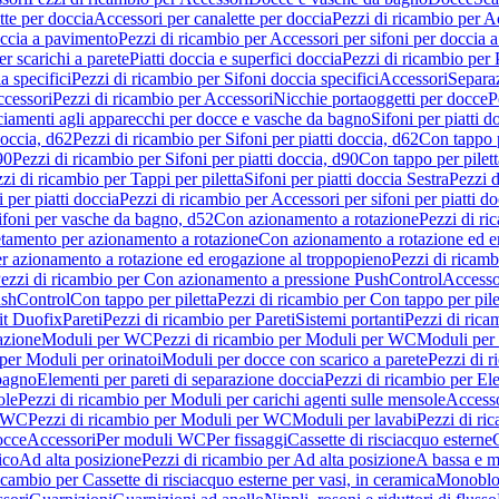
tte per doccia
Accessori per canalette per doccia
Pezzi di ricambio per Ac
occia a pavimento
Pezzi di ricambio per Accessori per sifoni per doccia 
r scarichi a parete
Piatti doccia e superfici doccia
Pezzi di ricambio per P
a specifici
Pezzi di ricambio per Sifoni doccia specifici
Accessori
Separa
cessori
Pezzi di ricambio per Accessori
Nicchie portaoggetti per docce
P
ciamenti agli apparecchi per docce e vasche da bagno
Sifoni per piatti d
doccia, d62
Pezzi di ricambio per Sifoni per piatti doccia, d62
Con tappo p
90
Pezzi di ricambio per Sifoni per piatti doccia, d90
Con tappo per pilett
zi di ricambio per Tappi per piletta
Sifoni per piatti doccia Sestra
Pezzi d
 per piatti doccia
Pezzi di ricambio per Accessori per sifoni per piatti do
ifoni per vasche da bagno, d52
Con azionamento a rotazione
Pezzi di r
etamento per azionamento a rotazione
Con azionamento a rotazione ed e
r azionamento a rotazione ed erogazione al troppopieno
Pezzi di ricam
ezzi di ricambio per Con azionamento a pressione PushControl
Accesso
ushControl
Con tappo per piletta
Pezzi di ricambio per Con tappo per pile
it Duofix
Pareti
Pezzi di ricambio per Pareti
Sistemi portanti
Pezzi di rica
azione
Moduli per WC
Pezzi di ricambio per Moduli per WC
Moduli per 
per Moduli per orinatoi
Moduli per docce con scarico a parete
Pezzi di r
 bagno
Elementi per pareti di separazione doccia
Pezzi di ricambio per Ele
ole
Pezzi di ricambio per Moduli per carichi agenti sulle mensole
Access
r WC
Pezzi di ricambio per Moduli per WC
Moduli per lavabi
Pezzi di ri
occe
Accessori
Per moduli WC
Per fissaggi
Cassette di risciacquo esterne
C
ico
Ad alta posizione
Pezzi di ricambio per Ad alta posizione
A bassa e m
icambio per Cassette di risciacquo esterne per vasi, in ceramica
Monoblo