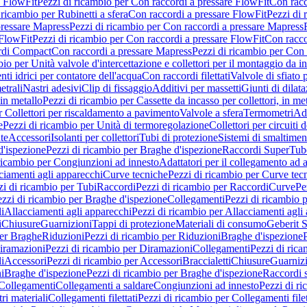
e FlowFit
Pezzi di ricambio per Con raccordi a pressare FlowFit
Con racc
 ricambio per Rubinetti a sfera
Con raccordi a pressare FlowFit
Pezzi di 
pressare Mapress
Pezzi di ricambio per Con raccordi a pressare Mapress
 FlowFit
Pezzi di ricambio per Con raccordi a pressare FlowFit
Con racco
ordi Compact
Con raccordi a pressare Mapress
Pezzi di ricambio per Con 
io per Unità valvole d'intercettazione e collettori per il montaggio da i
ti idrici per contatore dell'acqua
Con raccordi filettati
Valvole di sfiato 
etrali
Nastri adesivi
Clip di fissaggio
Additivi per massetti
Giunti di dilat
 in metallo
Pezzi di ricambio per Cassette da incasso per collettori, in me
r Collettori per riscaldamento a pavimento
Valvole a sfera
Termometri
Ada
e
Pezzi di ricambio per Unità di termoregolazione
Collettori per circuiti d
te
Accessori
Isolanti per collettori
Tubi di protezione
Sistemi di smaltiment
d'ispezione
Pezzi di ricambio per Braghe d'ispezione
Raccordi SuperTub
ricambio per Congiunzioni ad innesto
Adattatori per il collegamento ad al
ciamenti agli apparecchi
Curve tecniche
Pezzi di ricambio per Curve tec
zi di ricambio per Tubi
Raccordi
Pezzi di ricambio per Raccordi
Curve
Pe
zzi di ricambio per Braghe d'ispezione
Collegamenti
Pezzi di ricambio 
li
Allacciamenti agli apparecchi
Pezzi di ricambio per Allacciamenti agli
i
Chiusure
Guarnizioni
Tappi di protezione
Materiali di consumo
Geberit S
per Braghe
Riduzioni
Pezzi di ricambio per Riduzioni
Braghe d'ispezione
iramazioni
Pezzi di ricambio per Diramazioni
Collegamenti
Pezzi di ric
li
Accessori
Pezzi di ricambio per Accessori
Braccialetti
Chiusure
Guarniz
i
Braghe d'ispezione
Pezzi di ricambio per Braghe d'ispezione
Raccordi s
 Collegamenti
Collegamenti a saldare
Congiunzioni ad innesto
Pezzi di r
ri materiali
Collegamenti filettati
Pezzi di ricambio per Collegamenti filet