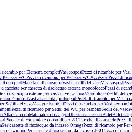
i ricambio per Elementi completi
Vasi sospesi
Pezzi di ricambio per Vasi
vi
Per vasi WC
Pezzi di ricambio per Per vasi WC
Accessori
Pezzi di ric
nti completi
Materiale di consumo
Vasi e sedili del vaso
Vasi sospesi
Pezz
 a cacciata per cassetta di risciacquo esterna monoblocco
Pezzi di ricamb
te di risciacquo esterne per vasi, in vetrochina
Monoblocco
Sedili del va
ersione Comfort
Vasi a cacciata, prolungati
Pezzi di ricambio per Vasi a c
er Sedili del vaso
Vasi per bambini
Pezzi di ricambio per Vasi per bambi
ambini
Pezzi di ricambio per Sedili del WC per bambini
Sedili del vaso
P
ri
Allacciamenti
Materiale di fissaggio
Ulteriori accessori
Bidet
Bidet sosp
ori
Placche di comando e comandi per WC
Placche di comando
Pezzi di
ma
Per cassette di risciacquo da incasso Omega
Pezzi di ricambio per Per
ncasso Twinline
Per cassette di risciacquo da incasso 300T
Pezzi di ricamb