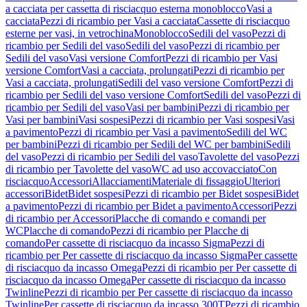
a cacciata per cassetta di risciacquo esterna monoblocco
Vasi a
cacciata
Pezzi di ricambio per Vasi a cacciata
Cassette di risciacquo
esterne per vasi, in vetrochina
Monoblocco
Sedili del vaso
Pezzi di
ricambio per Sedili del vaso
Sedili del vaso
Pezzi di ricambio per
Sedili del vaso
Vasi versione Comfort
Pezzi di ricambio per Vasi
versione Comfort
Vasi a cacciata, prolungati
Pezzi di ricambio per
Vasi a cacciata, prolungati
Sedili del vaso versione Comfort
Pezzi di
ricambio per Sedili del vaso versione Comfort
Sedili del vaso
Pezzi di
ricambio per Sedili del vaso
Vasi per bambini
Pezzi di ricambio per
Vasi per bambini
Vasi sospesi
Pezzi di ricambio per Vasi sospesi
Vasi
a pavimento
Pezzi di ricambio per Vasi a pavimento
Sedili del WC
per bambini
Pezzi di ricambio per Sedili del WC per bambini
Sedili
del vaso
Pezzi di ricambio per Sedili del vaso
Tavolette del vaso
Pezzi
di ricambio per Tavolette del vaso
WC ad uso accovacciato
Con
risciacquo
Accessori
Allacciamenti
Materiale di fissaggio
Ulteriori
accessori
Bidet
Bidet sospesi
Pezzi di ricambio per Bidet sospesi
Bidet
a pavimento
Pezzi di ricambio per Bidet a pavimento
Accessori
Pezzi
di ricambio per Accessori
Placche di comando e comandi per
WC
Placche di comando
Pezzi di ricambio per Placche di
comando
Per cassette di risciacquo da incasso Sigma
Pezzi di
ricambio per Per cassette di risciacquo da incasso Sigma
Per cassette
di risciacquo da incasso Omega
Pezzi di ricambio per Per cassette di
risciacquo da incasso Omega
Per cassette di risciacquo da incasso
Twinline
Pezzi di ricambio per Per cassette di risciacquo da incasso
Twinline
Per cassette di risciacquo da incasso 300T
Pezzi di ricambio