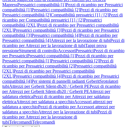
Mapress
Pressatrici compatibilità [1]
Pezzi di ricambio per Pressatrici
compatibilità [1]
Pressatrici compatibilità [2]
Pezzi di ricambio per
Pressatrici compatibilità [2]
Compatibilità pressatrici [1] / [2]
Pezzi di
ricambio per Compatibilità pressatrici [1] / [2]
Pressatrici
compatibilità [2XL]
Pezzi di ricambio per Pressatrici compatibilità
[2XL]
Pressatrici compatibilità [3]
Pezzi di ricambio per Pressatrici
compatibilità [3]
Pressatrici compatibilità [4]
Pezzi di ricambio per
Pressatrici compatibilità [4]
Attrezzi per la lavorazione di tubi
Pezzi di
ricambio per Attrezzi per la lavorazione di tubi
Tappi prova
pressione
Strumenti di controllo
Accessori
Pressatrici
Pezzi di ricambio
per Pressatrici
Pressatrici compatibilità [1]
Pezzi di ricambio per
Pressatrici compatibilità [1]
Pressatrici compatibilità [2]
Pezzi di
ricambio per Pressatrici compatibilità [2]
Pressatrici compatibilità
[2XL]
Pezzi di ricambio per Pressatrici compatibilità
[2XL]
Pressatrici compatibilità [4]
Pezzi di ricambio per Pressatrici
compatibilità [4]
Per sistemi di pannelli radianti Geberit
Srotolatori
tubi
Attrezzi per Geberit Silent-db20 / Geberit PE
Pezzi di ricambio
per Attrezzi per Geberit Silent-db20 / Geberit PE
Attrezzi per
saldatura elettrica
Pezzi di ricambio per Attrezzi per saldatura
elettrica
Attrezzi per saldatura a specchio
Accessori attrezzi per
saldatura a specchio
Pezzi di ricambio per Accessori attrezzi per
saldatura a specchio
Attrezzi per la lavorazione di tubi
Pezzi di
ricambio per Attrezzi per la lavorazione di
tubi
Telecomandi
Telecomandi