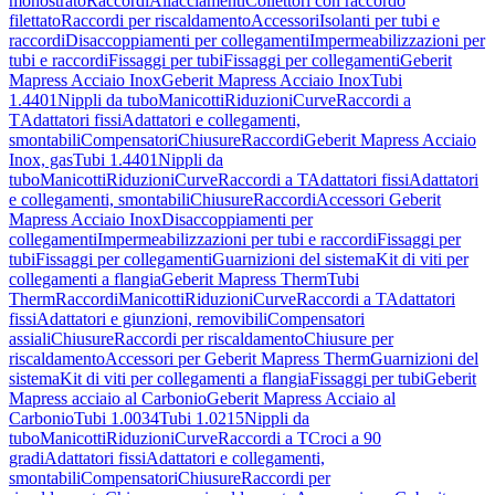
monostrato
Raccordi
Allacciamenti
Collettori con raccordo
filettato
Raccordi per riscaldamento
Accessori
Isolanti per tubi e
raccordi
Disaccoppiamenti per collegamenti
Impermeabilizzazioni per
tubi e raccordi
Fissaggi per tubi
Fissaggi per collegamenti
Geberit
Mapress Acciaio Inox
Geberit Mapress Acciaio Inox
Tubi
1.4401
Nippli da tubo
Manicotti
Riduzioni
Curve
Raccordi a
T
Adattatori fissi
Adattatori e collegamenti,
smontabili
Compensatori
Chiusure
Raccordi
Geberit Mapress Acciaio
Inox, gas
Tubi 1.4401
Nippli da
tubo
Manicotti
Riduzioni
Curve
Raccordi a T
Adattatori fissi
Adattatori
e collegamenti, smontabili
Chiusure
Raccordi
Accessori Geberit
Mapress Acciaio Inox
Disaccoppiamenti per
collegamenti
Impermeabilizzazioni per tubi e raccordi
Fissaggi per
tubi
Fissaggi per collegamenti
Guarnizioni del sistema
Kit di viti per
collegamenti a flangia
Geberit Mapress Therm
Tubi
Therm
Raccordi
Manicotti
Riduzioni
Curve
Raccordi a T
Adattatori
fissi
Adattatori e giunzioni, removibili
Compensatori
assiali
Chiusure
Raccordi per riscaldamento
Chiusure per
riscaldamento
Accessori per Geberit Mapress Therm
Guarnizioni del
sistema
Kit di viti per collegamenti a flangia
Fissaggi per tubi
Geberit
Mapress acciaio al Carbonio
Geberit Mapress Acciaio al
Carbonio
Tubi 1.0034
Tubi 1.0215
Nippli da
tubo
Manicotti
Riduzioni
Curve
Raccordi a T
Croci a 90
gradi
Adattatori fissi
Adattatori e collegamenti,
smontabili
Compensatori
Chiusure
Raccordi per