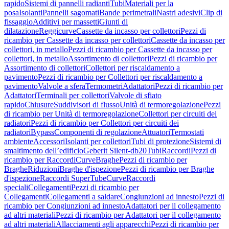
rapido
Sistemi di pannelli radianti
Tubi
Materiali per la
posa
Isolanti
Pannelli sagomati
Bande perimetrali
Nastri adesivi
Clip di
fissaggio
Additivi per massetti
Giunti di
dilatazione
Reggicurve
Cassette da incasso per collettori
Pezzi di
ricambio per Cassette da incasso per collettori
Cassette da incasso per
collettori, in metallo
Pezzi di ricambio per Cassette da incasso per
collettori, in metallo
Assortimento di collettori
Pezzi di ricambio per
Assortimento di collettori
Collettori per riscaldamento a
pavimento
Pezzi di ricambio per Collettori per riscaldamento a
pavimento
Valvole a sfera
Termometri
Adattatori
Pezzi di ricambio per
Adattatori
Terminali per collettori
Valvole di sfiato
rapido
Chiusure
Suddivisori di flusso
Unità di termoregolazione
Pezzi
di ricambio per Unità di termoregolazione
Collettori per circuiti dei
radiatori
Pezzi di ricambio per Collettori per circuiti dei
radiatori
Bypass
Componenti di regolazione
Attuatori
Termostati
ambiente
Accessori
Isolanti per collettori
Tubi di protezione
Sistemi di
smaltimento dell’edificio
Geberit Silent-db20
Tubi
Raccordi
Pezzi di
ricambio per Raccordi
Curve
Braghe
Pezzi di ricambio per
Braghe
Riduzioni
Braghe d'ispezione
Pezzi di ricambio per Braghe
d'ispezione
Raccordi SuperTube
Curve
Raccordi
speciali
Collegamenti
Pezzi di ricambio per
Collegamenti
Collegamenti a saldare
Congiunzioni ad innesto
Pezzi di
ricambio per Congiunzioni ad innesto
Adattatori per il collegamento
ad altri materiali
Pezzi di ricambio per Adattatori per il collegamento
ad altri materiali
Allacciamenti agli apparecchi
Pezzi di ricambio per