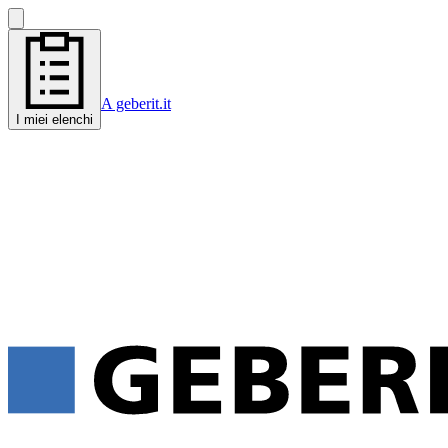
A geberit.it
I miei elenchi