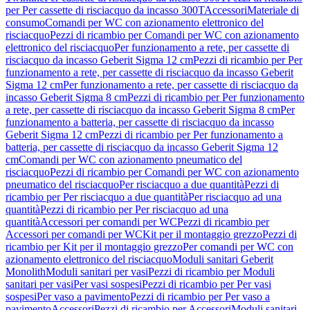
per Per cassette di risciacquo da incasso 300T
Accessori
Materiale di
consumo
Comandi per WC con azionamento elettronico del
risciacquo
Pezzi di ricambio per Comandi per WC con azionamento
elettronico del risciacquo
Per funzionamento a rete, per cassette di
risciacquo da incasso Geberit Sigma 12 cm
Pezzi di ricambio per Per
funzionamento a rete, per cassette di risciacquo da incasso Geberit
Sigma 12 cm
Per funzionamento a rete, per cassette di risciacquo da
incasso Geberit Sigma 8 cm
Pezzi di ricambio per Per funzionamento
a rete, per cassette di risciacquo da incasso Geberit Sigma 8 cm
Per
funzionamento a batteria, per cassette di risciacquo da incasso
Geberit Sigma 12 cm
Pezzi di ricambio per Per funzionamento a
batteria, per cassette di risciacquo da incasso Geberit Sigma 12
cm
Comandi per WC con azionamento pneumatico del
risciacquo
Pezzi di ricambio per Comandi per WC con azionamento
pneumatico del risciacquo
Per risciacquo a due quantità
Pezzi di
ricambio per Per risciacquo a due quantità
Per risciacquo ad una
quantità
Pezzi di ricambio per Per risciacquo ad una
quantità
Accessori per comandi per WC
Pezzi di ricambio per
Accessori per comandi per WC
Kit per il montaggio grezzo
Pezzi di
ricambio per Kit per il montaggio grezzo
Per comandi per WC con
azionamento elettronico del risciacquo
Moduli sanitari Geberit
Monolith
Moduli sanitari per vasi
Pezzi di ricambio per Moduli
sanitari per vasi
Per vasi sospesi
Pezzi di ricambio per Per vasi
sospesi
Per vaso a pavimento
Pezzi di ricambio per Per vaso a
pavimento
Accessori
Pezzi di ricambio per Accessori
Moduli sanitari