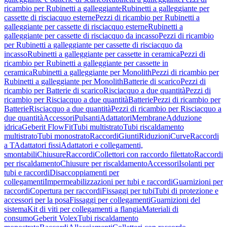
ricambio per Rubinetti a galleggiante
Rubinetti a galleggiante per
cassette di risciacquo esterne
Pezzi di ricambio per Rubinetti a
galleggiante per cassette di risciacquo esterne
Rubinetti a
galleggiante per cassette di risciacquo da incasso
Pezzi di ricambio
per Rubinetti a galleggiante per cassette di risciacquo da
incasso
Rubinetti a galleggiante per cassette in ceramica
Pezzi di
ricambio per Rubinetti a galleggiante per cassette in
ceramica
Rubinetti a galleggiante per Monolith
Pezzi di ricambio per
Rubinetti a galleggiante per Monolith
Batterie di scarico
Pezzi di
ricambio per Batterie di scarico
Risciacquo a due quantità
Pezzi di
ricambio per Risciacquo a due quantità
Batterie
Pezzi di ricambio per
Batterie
Risciacquo a due quantità
Pezzi di ricambio per Risciacquo a
due quantità
Accessori
Pulsanti
Adattatori
Membrane
Adduzione
idrica
Geberit FlowFit
Tubi multistrato
Tubi riscaldamento
multistrato
Tubi monostrato
Raccordi
Giunti
Riduzioni
Curve
Raccordi
a T
Adattatori fissi
Adattatori e collegamenti,
smontabili
Chiusure
Raccordi
Collettori con raccordo filettato
Raccordi
per riscaldamento
Chiusure per riscaldamento
Accessori
Isolanti per
tubi e raccordi
Disaccoppiamenti per
collegamenti
Impermeabilizzazioni per tubi e raccordi
Guarnizioni per
raccordi
Copertura per raccordi
Fissaggi per tubi
Tubi di protezione e
accessori per la posa
Fissaggi per collegamenti
Guarnizioni del
sistema
Kit di viti per collegamenti a flangia
Materiali di
consumo
Geberit Volex
Tubi riscaldamento