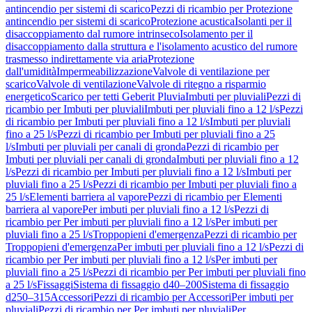
antincendio per sistemi di scarico
Pezzi di ricambio per Protezione
antincendio per sistemi di scarico
Protezione acustica
Isolanti per il
disaccoppiamento dal rumore intrinseco
Isolamento per il
disaccoppiamento dalla struttura e l'isolamento acustico del rumore
trasmesso indirettamente via aria
Protezione
dall'umidità
Impermeabilizzazione
Valvole di ventilazione per
scarico
Valvole di ventilazione
Valvole di ritegno a risparmio
energetico
Scarico per tetti Geberit Pluvia
Imbuti per pluviali
Pezzi di
ricambio per Imbuti per pluviali
Imbuti per pluviali fino a 12 l/s
Pezzi
di ricambio per Imbuti per pluviali fino a 12 l/s
Imbuti per pluviali
fino a 25 l/s
Pezzi di ricambio per Imbuti per pluviali fino a 25
l/s
Imbuti per pluviali per canali di gronda
Pezzi di ricambio per
Imbuti per pluviali per canali di gronda
Imbuti per pluviali fino a 12
l/s
Pezzi di ricambio per Imbuti per pluviali fino a 12 l/s
Imbuti per
pluviali fino a 25 l/s
Pezzi di ricambio per Imbuti per pluviali fino a
25 l/s
Elementi barriera al vapore
Pezzi di ricambio per Elementi
barriera al vapore
Per imbuti per pluviali fino a 12 l/s
Pezzi di
ricambio per Per imbuti per pluviali fino a 12 l/s
Per imbuti per
pluviali fino a 25 l/s
Troppopieni d'emergenza
Pezzi di ricambio per
Troppopieni d'emergenza
Per imbuti per pluviali fino a 12 l/s
Pezzi di
ricambio per Per imbuti per pluviali fino a 12 l/s
Per imbuti per
pluviali fino a 25 l/s
Pezzi di ricambio per Per imbuti per pluviali fino
a 25 l/s
Fissaggi
Sistema di fissaggio d40–200
Sistema di fissaggio
d250–315
Accessori
Pezzi di ricambio per Accessori
Per imbuti per
pluviali
Pezzi di ricambio per Per imbuti per pluviali
Per