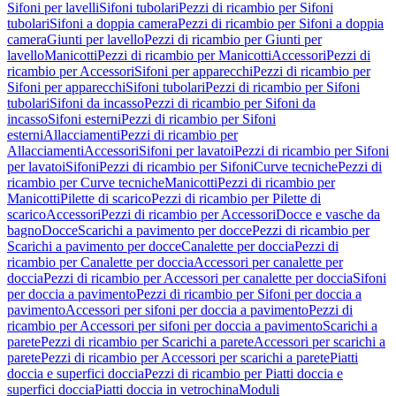
Sifoni per lavelli
Sifoni tubolari
Pezzi di ricambio per Sifoni
tubolari
Sifoni a doppia camera
Pezzi di ricambio per Sifoni a doppia
camera
Giunti per lavello
Pezzi di ricambio per Giunti per
lavello
Manicotti
Pezzi di ricambio per Manicotti
Accessori
Pezzi di
ricambio per Accessori
Sifoni per apparecchi
Pezzi di ricambio per
Sifoni per apparecchi
Sifoni tubolari
Pezzi di ricambio per Sifoni
tubolari
Sifoni da incasso
Pezzi di ricambio per Sifoni da
incasso
Sifoni esterni
Pezzi di ricambio per Sifoni
esterni
Allacciamenti
Pezzi di ricambio per
Allacciamenti
Accessori
Sifoni per lavatoi
Pezzi di ricambio per Sifoni
per lavatoi
Sifoni
Pezzi di ricambio per Sifoni
Curve tecniche
Pezzi di
ricambio per Curve tecniche
Manicotti
Pezzi di ricambio per
Manicotti
Pilette di scarico
Pezzi di ricambio per Pilette di
scarico
Accessori
Pezzi di ricambio per Accessori
Docce e vasche da
bagno
Docce
Scarichi a pavimento per docce
Pezzi di ricambio per
Scarichi a pavimento per docce
Canalette per doccia
Pezzi di
ricambio per Canalette per doccia
Accessori per canalette per
doccia
Pezzi di ricambio per Accessori per canalette per doccia
Sifoni
per doccia a pavimento
Pezzi di ricambio per Sifoni per doccia a
pavimento
Accessori per sifoni per doccia a pavimento
Pezzi di
ricambio per Accessori per sifoni per doccia a pavimento
Scarichi a
parete
Pezzi di ricambio per Scarichi a parete
Accessori per scarichi a
parete
Pezzi di ricambio per Accessori per scarichi a parete
Piatti
doccia e superfici doccia
Pezzi di ricambio per Piatti doccia e
superfici doccia
Piatti doccia in vetrochina
Moduli