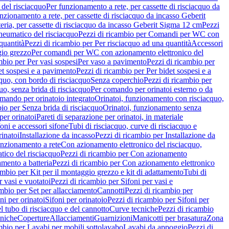
del risciacquo
Per funzionamento a rete, per cassette di risciacquo da
nzionamento a rete, per cassette di risciacquo da incasso Geberit
eria, per cassette di risciacquo da incasso Geberit Sigma 12 cm
Pezzi
umatico del risciacquo
Pezzi di ricambio per Comandi per WC con
quantità
Pezzi di ricambio per Per risciacquo ad una quantità
Accessori
gio grezzo
Per comandi per WC con azionamento elettronico del
mbio per Per vasi sospesi
Per vaso a pavimento
Pezzi di ricambio per
et sospesi e a pavimento
Pezzi di ricambio per Per bidet sospesi e a
quo, con bordo di risciacquo
Senza coperchio
Pezzi di ricambio per
uo, senza brida di risciacquo
Per comando per orinatoi esterno o da
mando per orinatoio integrato
Orinatoi, funzionamento con risciacquo,
bio per Senza brida di risciacquo
Orinatoi, funzionamento senza
per orinatoi
Pareti di separazione per orinatoi, in materiale
foni e accessori sifone
Tubi di risciacquo, curve di risciacquo e
inatoi
Installazione da incasso
Pezzi di ricambio per Installazione da
unzionamento a rete
Con azionamento elettronico del risciacquo,
ico del risciacquo
Pezzi di ricambio per Con azionamento
mento a batteria
Pezzi di ricambio per Con azionamento elettronico
ambio per Kit per il montaggio grezzo e kit di adattamento
Tubi di
r vasi e vuotatoi
Pezzi di ricambio per Sifoni per vasi e
ambio per Set per allacciamento
Cannotti
Pezzi di ricambio per
ni per orinatoi
Sifoni per orinatoio
Pezzi di ricambio per Sifoni per
l tubo di risciacquo e del cannotto
Curve tecniche
Pezzi di ricambio
cniche
Coperture
Allacciamenti
Guarnizioni
Manicotti per brasatura
Zona
mbio per Lavabi per mobili sottolavabo
Lavabi da appoggio
Pezzi di