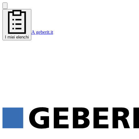
A geberit.it
I miei elenchi