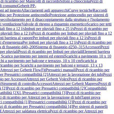
 di ricambio per Manicotti di raccordo
Sifoni a chiocciola
Pezzi di
 di consumo
Geberit PP-
ni ad innesto
Allacciamenti agli apparecchi
Curve tecniche
Raccordi
mbio per Protezione antincendio
Protezione antincendio per sistemi di
nseco
Isolamento per il disaccoppiamento dalla struttura e l'isolamento
i ventilazione
Valvole di ritegno a risparmio energetico
Scarico per tetti
ali fino a 12 l/s
Imbuti per pluviali fino a 25 l/s
Pezzi di ricambio per
pluviali fino a 12 l/s
Pezzi di ricambio per Imbuti per pluviali fino a 12
ti barriera al vapore
Per imbuti per pluviali fino a 12 l/s
Pezzi di
ni d'emergenza
Per imbuti per pluviali fino a 12 l/s
Pezzi di ricambio per
a di fissaggio d40–200
Sistema di fissaggio d250–315
Accessori
Pezzi
per pluviali
Pezzi di ricambio per Imbuti per pluviali
Elementi barriera
 Scarico pavimento per interni ed esterni
Scarichi a pavimento 10 x 10
chi a pavimento per balcone e terrazzo, 10 x 10 cm
Scarichi a
ricambio per Scarichi a pavimento per balconi e terrazzi, 13 x 13
 Attrezzi per Geberit FlowFit
Pressatrici manuali
Pezzi di ricambio per
er Pressatrici compatibilità [2]
Attrezzi per la lavorazione dei tubi
Pezzi
bio per Accessori
Attrezzi per Geberit Volex
Pezzi di ricambio per
i
Strumenti di controllo
Accessori
Attrezzi per Geberit Mapress
Pezzi di
à [2]
Pezzi di ricambio per Pressatrici compatibilità [2]
Compatibilità
atibilità [2XL]
Pressatrici compatibilità [3]
Pezzi di ricambio per
i di ricambio per Attrezzi per la lavorazione di tubi
Tappi prova
i compatibilità [1]
Pressatrici compatibilità [2]
Pezzi di ricambio per
zi di ricambio per Pressatrici compatibilità [4]
Per sistemi di pannelli
PE
Attrezzi per saldatura elettrica
Pezzi di ricambio per Attrezzi per