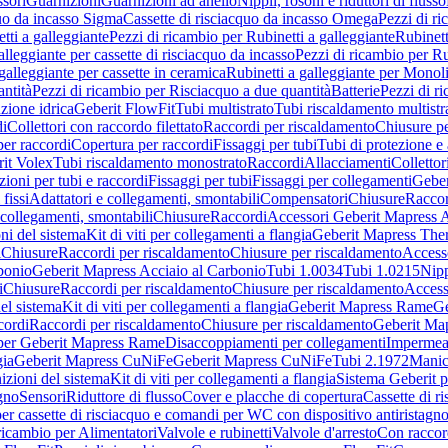
sori
Guarnizioni
Guarnizioni ad anello
Nippli, rosoni e riduttori di flusso
quo da incasso Sigma
Cassette di risciacquo da incasso Omega
Pezzi di r
tti a galleggiante
Pezzi di ricambio per Rubinetti a galleggiante
Rubinett
alleggiante per cassette di risciacquo da incasso
Pezzi di ricambio per Ru
galleggiante per cassette in ceramica
Rubinetti a galleggiante per Monol
ntità
Pezzi di ricambio per Risciacquo a due quantità
Batterie
Pezzi di r
ione idrica
Geberit FlowFit
Tubi multistrato
Tubi riscaldamento multistr
i
Collettori con raccordo filettato
Raccordi per riscaldamento
Chiusure pe
per raccordi
Copertura per raccordi
Fissaggi per tubi
Tubi di protezione e 
it Volex
Tubi riscaldamento monostrato
Raccordi
Allacciamenti
Collettor
ioni per tubi e raccordi
Fissaggi per tubi
Fissaggi per collegamenti
Geber
 fissi
Adattatori e collegamenti, smontabili
Compensatori
Chiusure
Raccor
 collegamenti, smontabili
Chiusure
Raccordi
Accessori Geberit Mapress 
ni del sistema
Kit di viti per collegamenti a flangia
Geberit Mapress The
i
Chiusure
Raccordi per riscaldamento
Chiusure per riscaldamento
Access
bonio
Geberit Mapress Acciaio al Carbonio
Tubi 1.0034
Tubi 1.0215
Nipp
i
Chiusure
Raccordi per riscaldamento
Chiusure per riscaldamento
Access
el sistema
Kit di viti per collegamenti a flangia
Geberit Mapress Rame
Ge
cordi
Raccordi per riscaldamento
Chiusure per riscaldamento
Geberit Ma
per Geberit Mapress Rame
Disaccoppiamenti per collegamenti
Impermeab
gia
Geberit Mapress CuNiFe
Geberit Mapress CuNiFe
Tubi 2.1972
Manic
izioni del sistema
Kit di viti per collegamenti a flangia
Sistema Geberit p
agno
Sensori
Riduttore di flusso
Cover e placche di copertura
Cassette di r
er cassette di risciacquo e comandi per WC con dispositivo antiristagn
ricambio per Alimentatori
Valvole e rubinetti
Valvole d'arresto
Con raccor