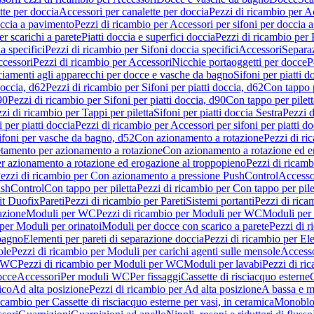
tte per doccia
Accessori per canalette per doccia
Pezzi di ricambio per Ac
occia a pavimento
Pezzi di ricambio per Accessori per sifoni per doccia 
r scarichi a parete
Piatti doccia e superfici doccia
Pezzi di ricambio per P
a specifici
Pezzi di ricambio per Sifoni doccia specifici
Accessori
Separa
cessori
Pezzi di ricambio per Accessori
Nicchie portaoggetti per docce
P
ciamenti agli apparecchi per docce e vasche da bagno
Sifoni per piatti d
doccia, d62
Pezzi di ricambio per Sifoni per piatti doccia, d62
Con tappo p
90
Pezzi di ricambio per Sifoni per piatti doccia, d90
Con tappo per pilett
zi di ricambio per Tappi per piletta
Sifoni per piatti doccia Sestra
Pezzi d
 per piatti doccia
Pezzi di ricambio per Accessori per sifoni per piatti do
ifoni per vasche da bagno, d52
Con azionamento a rotazione
Pezzi di r
etamento per azionamento a rotazione
Con azionamento a rotazione ed e
r azionamento a rotazione ed erogazione al troppopieno
Pezzi di ricam
ezzi di ricambio per Con azionamento a pressione PushControl
Accesso
ushControl
Con tappo per piletta
Pezzi di ricambio per Con tappo per pile
it Duofix
Pareti
Pezzi di ricambio per Pareti
Sistemi portanti
Pezzi di rica
azione
Moduli per WC
Pezzi di ricambio per Moduli per WC
Moduli per 
per Moduli per orinatoi
Moduli per docce con scarico a parete
Pezzi di r
 bagno
Elementi per pareti di separazione doccia
Pezzi di ricambio per Ele
ole
Pezzi di ricambio per Moduli per carichi agenti sulle mensole
Access
r WC
Pezzi di ricambio per Moduli per WC
Moduli per lavabi
Pezzi di ri
occe
Accessori
Per moduli WC
Per fissaggi
Cassette di risciacquo esterne
C
ico
Ad alta posizione
Pezzi di ricambio per Ad alta posizione
A bassa e m
icambio per Cassette di risciacquo esterne per vasi, in ceramica
Monoblo