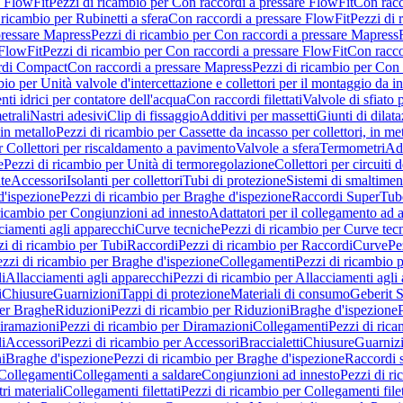
e FlowFit
Pezzi di ricambio per Con raccordi a pressare FlowFit
Con racc
 ricambio per Rubinetti a sfera
Con raccordi a pressare FlowFit
Pezzi di 
pressare Mapress
Pezzi di ricambio per Con raccordi a pressare Mapress
 FlowFit
Pezzi di ricambio per Con raccordi a pressare FlowFit
Con racco
ordi Compact
Con raccordi a pressare Mapress
Pezzi di ricambio per Con 
io per Unità valvole d'intercettazione e collettori per il montaggio da i
ti idrici per contatore dell'acqua
Con raccordi filettati
Valvole di sfiato 
etrali
Nastri adesivi
Clip di fissaggio
Additivi per massetti
Giunti di dilat
 in metallo
Pezzi di ricambio per Cassette da incasso per collettori, in me
r Collettori per riscaldamento a pavimento
Valvole a sfera
Termometri
Ada
e
Pezzi di ricambio per Unità di termoregolazione
Collettori per circuiti d
te
Accessori
Isolanti per collettori
Tubi di protezione
Sistemi di smaltiment
d'ispezione
Pezzi di ricambio per Braghe d'ispezione
Raccordi SuperTub
ricambio per Congiunzioni ad innesto
Adattatori per il collegamento ad al
ciamenti agli apparecchi
Curve tecniche
Pezzi di ricambio per Curve tec
zi di ricambio per Tubi
Raccordi
Pezzi di ricambio per Raccordi
Curve
Pe
zzi di ricambio per Braghe d'ispezione
Collegamenti
Pezzi di ricambio 
li
Allacciamenti agli apparecchi
Pezzi di ricambio per Allacciamenti agli
i
Chiusure
Guarnizioni
Tappi di protezione
Materiali di consumo
Geberit S
per Braghe
Riduzioni
Pezzi di ricambio per Riduzioni
Braghe d'ispezione
iramazioni
Pezzi di ricambio per Diramazioni
Collegamenti
Pezzi di ric
li
Accessori
Pezzi di ricambio per Accessori
Braccialetti
Chiusure
Guarniz
i
Braghe d'ispezione
Pezzi di ricambio per Braghe d'ispezione
Raccordi s
 Collegamenti
Collegamenti a saldare
Congiunzioni ad innesto
Pezzi di r
ri materiali
Collegamenti filettati
Pezzi di ricambio per Collegamenti filet