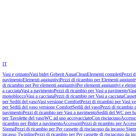
IT
Vasi e orinatoi
Vasi bidet Geberit AquaClean
Elementi completi
Pezzi d
pavimento
Elementi aggiuntivi
Pezzi di ricambio per Elementi aggiunti
di ricambio per Per elementi aggiuntivi
Per elementi aggiuntivi e eleme
a cacciata
Vasi a pavimento
Pezzi di ricambio per Vasi a pavimento
Vasi
monoblocco
Vasi a cacciata
Pezzi di ricambio per Vasi a cacciata
Casset
per Sedili del vaso
Vasi versione Comfort
Pezzi di ricambio per Vasi v
per Sedili del vaso versione Comfort
Sedili del vaso
Pezzi di ricambio p
pavimento
Pezzi di ricambio per Vasi a pavimento
Sedili del WC per b
per Tavolette del vaso
WC ad uso accovacciato
Con risciacquo
Accesso
ricambio per Bidet a pavimento
Accessori
Pezzi di ricambio per Access
Sigma
Pezzi di ricambio per Per cassette di risciacquo da incasso Sig
incasso Twinline
Pezzi di ricambio per Per cassette di risciacquo da i