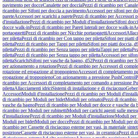
pavimento per docce
Canalette per doccia
Pezzi di ricambio per Canale
ricambio per Sifoni per doccia a pavimento
Accessori per sifoni per d
parete
Accessori per scarichi a parete
Pezzi di ricambio per Accessori pe
d'installazione
Pezzi di ricambio per Moduli d'installazione
Sifoni docci
docce walk-in
Pezzi di ricambio per Pareti laterali per docce walk-in
Ac
portaoggetti
Pezzi di ricambio per Nicchie portaoggetti
Accessori
Allac
per piletta
Pezzi di ricambio per Con tappo per piletta
Sifoni per piatti 
piletta
Pezzi di ricambio per Tappi per piletta
Sifoni per piatti doccia, d
piletta
Pezzi di ricambio per Senza tappo per piletta
Tappi per piletta
Pez
piletta
Pezzi di ricambio per Senza tappo per piletta
Accessori per sifoni
piletta
Scarichi
Sifoni per vasche da bagno, d52
Pezzi di ricambio per S
per azionamento a rotazione
Pezzi di ricambio per Accessori di compl
rotazione ed erogazione al troppopieno
Accessori di completamento pe
erogazione al troppopieno
Con azionamento a pressione PushControl
P
ricambio per Accessori di completamento per comando a pressione P
piletta
Allacciamenti idrici
Sistemi di installazione e di risciacquo
Geber
Accessori
Moduli d'installazione
Pezzi di ricambio per Moduli d'install
di ricambio per Moduli per bidet
Moduli per orinatoi
Pezzi di ricambio 
vasche da bagno
Pezzi di ricambio per Moduli per docce e vasche da
ricambio per Moduli per rubinetti
Moduli per carichi agenti sulle mens
d'installazione
Pezzi di ricambio per Moduli d'installazione
Moduli pe
Moduli per bidet
Moduli per docce
Pezzi di ricambio per Moduli per d
ricambio per Cassette di risciacquo esterne per vasi, in materiale sintet
posizione
Cassette di risciacquo esterne per vasi, in ceramica
Pezzi di r