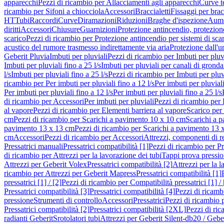
apparecchi
Pezzi di ricambio per Allacciamenti agli apparecchi
Curve t
ricambio per Sifoni a chiocciola
Accessori
Braccialetti
Fissaggi per bracc
HT
Tubi
Raccordi
Curve
Diramazioni
Riduzioni
Braghe d'ispezione
Aume
diritti
Accessori
Chiusure
Guarnizioni
Protezione antincendio, protezione
scarico
Pezzi di ricambio per Protezione antincendio per sistemi di sca
acustico del rumore trasmesso indirettamente via aria
Protezione dall'u
Geberit Pluvia
Imbuti per pluviali
Pezzi di ricambio per Imbuti per pluv
Imbuti per pluviali fino a 25 l/s
Imbuti per pluviali per canali di gronda
l/s
Imbuti per pluviali fino a 25 l/s
Pezzi di ricambio per Imbuti per pluvi
ricambio per Per imbuti per pluviali fino a 12 l/s
Per imbuti per pluviali
Per imbuti per pluviali fino a 12 l/s
Per imbuti per pluviali fino a 25 l/s
di ricambio per Accessori
Per imbuti per pluviali
Pezzi di ricambio per 
al vapore
Pezzi di ricambio per Elementi barriera al vapore
Scarico per
cm
Pezzi di ricambio per Scarichi a pavimento 10 x 10 cm
Scarichi a 
pavimento 13 x 13 cm
Pezzi di ricambio per Scarichi a pavimento 13 
cm
Accessori
Pezzi di ricambio per Accessori
Attrezzi, componenti di r
Pressatrici manuali
Pressatrici compatibilità [1]
Pezzi di ricambio per Pre
di ricambio per Attrezzi per la lavorazione dei tubi
Tappi prova pressi
Attrezzi per Geberit Volex
Pressatrici compatibilità [2]
Attrezzi per la l
ricambio per Attrezzi per Geberit Mapress
Pressatrici compatibilità [1]
pressatrici [1] / [2]
Pezzi di ricambio per Compatibilità pressatrici [1] / 
Pressatrici compatibilità [3]
Pressatrici compatibilità [4]
Pezzi di ricambi
pressione
Strumenti di controllo
Accessori
Pressatrici
Pezzi di ricambio p
Pressatrici compatibilità [2]
Pressatrici compatibilità [2XL]
Pezzi di ric
radianti Geberit
Srotolatori tubi
Attrezzi per Geberit Silent-db20 / Gebe