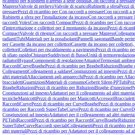
ricambio per Rubinetti d'arresto a sede obliqua
Con raccordi a pressar
Mapress
Valvole di prelievo
Valvole di scarico
Rubinetti a sfera
Pezzi di
pressare
Pezzi di ricambio per Con raccordi a pressare
Con raccordi a 
Rubinetti a sfera per l'installazione da incasso
Con raccordi a pressare
raccordi Volex
Con raccordi Compact
Pezzi di ricambio per Con racc
d'intercettazione e collettori per il montaggio da incasso
Pezzi di ricamb
Compact
Valvole di ritegno
Con raccordi a pressare Mapress
Collegamen
radianti
Tubi
Materiali per la posa
Isolanti
Pannelli sagomati
Bande perim
per Cassette da incasso per collettori
Cassette da incasso per collettori,
collettori
Collettori per riscaldamento a pavimento
Pezzi di ricambio pe
di sfiato rapido
Chiusure
Suddivisori di flusso
Unità di termoregolazion
radiatori
Bypass
Componenti di regolazione
Attuatori
Termostati ambien
Raccordi
Curve
Braghe
Pezzi di ricambio per Braghe
Riduzioni
Braghe 
Collegamenti
Collegamenti a saldare
Congiunzioni ad innesto
Pezzi di 
altri materiali
Allacciamenti agli apparecchi
Pezzi di ricambio per Allac
braccialetti
Guarnizioni
Materiali di consumo
Geberit Silent-PP
Tubi
Pez
Braghe
Riduzioni
Pezzi di ricambio per Riduzioni
Braghe d'ispezione
Pe
Congiunzioni ad innesto
Adattatori per il collegamento ad altri materia
tecniche
Manicotti
Pezzi di ricambio per Manicotti
Accessori
Braccialett
Raccordi
Curve
Pezzi di ricambio per Curve
Braghe
Pezzi di ricambio 
ricambio per Raccordi SuperTube
Curve
Pezzi di ricambio per Curve
D
Congiunzioni ad innesto
Adattatori per il collegamento ad altri materia
PE
Tubi
Raccordi
Pezzi di ricambio per Raccordi
Curve
Braghe
Riduzion
SuperTube
Curve
Raccordi speciali
Collegamenti
Pezzi di ricambio per
altri materiali
Pezzi di ricambio per Adattatori per il collegamento ad alt