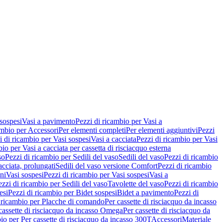
 sospesi
Vasi a pavimento
Pezzi di ricambio per Vasi a
ambio per Accessori
Per elementi completi
Per elementi aggiuntivi
Pezzi
i di ricambio per Vasi sospesi
Vasi a cacciata
Pezzi di ricambio per Vasi
io per Vasi a cacciata per cassetta di risciacquo esterna
so
Pezzi di ricambio per Sedili del vaso
Sedili del vaso
Pezzi di ricambio
acciata, prolungati
Sedili del vaso versione Comfort
Pezzi di ricambio
ni
Vasi sospesi
Pezzi di ricambio per Vasi sospesi
Vasi a
ezzi di ricambio per Sedili del vaso
Tavolette del vaso
Pezzi di ricambio
esi
Pezzi di ricambio per Bidet sospesi
Bidet a pavimento
Pezzi di
 ricambio per Placche di comando
Per cassette di risciacquo da incasso
 cassette di risciacquo da incasso Omega
Per cassette di risciacquo da
io per Per cassette di risciacquo da incasso 300T
Accessori
Materiale