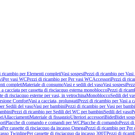
i ricambio per Elementi completi
Vasi sospesi
Pezzi di ricambio per Vasi
vi
Per vasi WC
Pezzi di ricambio per Per vasi WC
Accessori
Pezzi di ric
nti completi
Materiale di consumo
Vasi e sedili del vaso
Vasi sospesi
Pezz
 a cacciata per cassetta di risciacquo esterna monoblocco
Pezzi di ricamb
te di risciacquo esterne per vasi, in vetrochina
Monoblocco
Sedili del va
ersione Comfort
Vasi a cacciata, prolungati
Pezzi di ricambio per Vasi a c
er Sedili del vaso
Vasi per bambini
Pezzi di ricambio per Vasi per bambi
ambini
Pezzi di ricambio per Sedili del WC per bambini
Sedili del vaso
P
ri
Allacciamenti
Materiale di fissaggio
Ulteriori accessori
Bidet
Bidet sosp
ori
Placche di comando e comandi per WC
Placche di comando
Pezzi di
ma
Per cassette di risciacquo da incasso Omega
Pezzi di ricambio per Per
ncasso Twinline
Per cassette di risciacquo da incasso 300T
Pezzi di ricamb