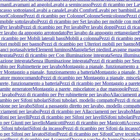
amani
Lavamani ad angolo
Lavabi a semincasso
Pezzi di ricambio per La
ncasso sottopiano
Lavabi a canale
Lavabi Comfort
Lavabi per bambini
La
sori
Colonne
Pezzi di ricambio per Colonne
Colonne
Semicolonne
Pezzi 
 mobile sottolavabo
Pezzi di ricambio per Set lavabo per mobile con mob
i
Per lavabi
Pezzi di ricambio per Per lavabi
Per lavabi doppi
Pezzi di ric
er lavabo da appoggio arrotondato
Per lavabo da appoggio rettangolare
P
 ricambio per Mobili laterali bassi
Mobili a colonna
Pezzi di ricambio pe
riori mobili per bagno
Pezzi di ricambio per Ulteriori mobili per bagno
Me
ganci portasalviette
Elementi luminosi
Maniglie
Set piedini
Lavagne magne
tegrata
Pezzi di ricambio per Con illuminazione integrata
Senza illumina
azione integrata
Senza illuminazione integrata
Pezzi di ricambio per Sen
mbio per Rubinetterie per lavabo
Montaggio a pianale, funzionamento a 
er Montaggio a pianale, funzionamento a batteria
Montaggio a pianale, 
elatore monocomando
Pezzi di ricambio per Montaggio a pianale, misc
rete, funzionamento a batteria
Pezzi di ricambio per Montaggio a parete
ramite generatore
Montaggio a parete, miscelatore a due manopole
Pezzi 
r lavabo
Pezzi di ricambio per Per rubinetterie per lavabo
Allacciamenti a
cambio per Sifoni tubolari
Sifoni tubolari, modello compatto
Pezzi di ric
sione per lavabo
Sifoni a passaggio diretto per lavabo, modello compatt
cciamenti per lavabo
Pezzi di ricambio per Allacciamenti per lavabo
Mani
ifoni per lavelli
Pezzi di ricambio per Sifoni per lavelli
Sifoni tubolari
Pez
o per Giunti per lavello
Manicotti
Pezzi di ricambio per Manicotti
Access
 Sifoni tubolari
Sifoni da incasso
Pezzi di ricambio per Sifoni da incasso
o per Sifoni per lavatoi
Sifoni
Pezzi di ricambio per Sifoni
Curve tecnich
sori
Pezzi di ricambio per Accessori
Docce e vasche da bagno
Docce
Sca