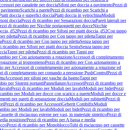
cessori per canalette per doccia
Sifoni per doccia a pavimento
Pezzi di
a pavimento
Scarichi a parete
Pezzi di ricambio per Scarichi a
iatti doccia e superfici doccia
Piatti doccia in vetrochina
Moduli
zioni doccia
Pezzi di ricambio per Separazioni doccia
Pareti laterali per
ezzi di ricambio per Nicchie portaoggetti per docce
Nicchie
occia, d52
Pezzi di ricambio per Sifoni per piatti doccia, d52
Con tappo
er piletta
Pezzi di ricambio per Con tappo per piletta
Tappi per
a
Pezzi di ricambio per Con tappo per piletta
Senza tappo per
i ricambio per Sifoni per piatti doccia Sestra
Senza tappo per
ccia
Tappi per piletta
Pezzi di ricambio per Tappi per
icambio per Con azionamento a rotazione
Accessori di completamento
rogazione al troppopieno
Pezzi di ricambio per Con azionamento a
bio per Accessori di completamento per azionamento a rotazione ed
ri di completamento per comando a pressione PushControl
Pezzi di
tta
Accessori per sifoni per vasche da bagno
Tappi per
mbio per Sistemi portanti
Pannellature
Accessori
Pezzi di ricambio per
lavabi
Pezzi di ricambio per Moduli per lavabi
Moduli per bidet
Pezzi
icambio per Moduli per docce con scarico a parete
Moduli per docce e
menti per pareti di separazione doccia
Moduli per rubinetti
Pezzi di
ori
Pezzi di ricambio per Accessori
Geberit Combifix
Moduli
cambio per Moduli per lavabi
Moduli per bidet
Pezzi di ricambio per
assette di risciacquo esterne per vasi, in materiale sintetico
Pezzi di
edia posizione
Pezzi di ricambio per A bassa e media
cco
Pezzi di ricambio per Monoblocco
Tubi di risciacquo per cassette