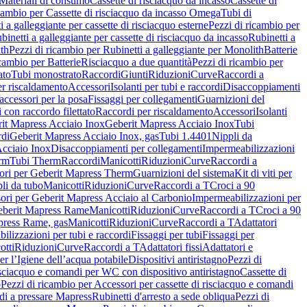
Materiali di consumo
Cassette di risciacquo da incasso
Cassette di
icambio per Cassette di risciacquo da incasso Omega
Tubi di
i a galleggiante per cassette di risciacquo esterne
Pezzi di ricambio per
binetti a galleggiante per cassette di risciacquo da incasso
Rubinetti a
ith
Pezzi di ricambio per Rubinetti a galleggiante per Monolith
Batterie
icambio per Batterie
Risciacquo a due quantità
Pezzi di ricambio per
ato
Tubi monostrato
Raccordi
Giunti
Riduzioni
Curve
Raccordi a
r riscaldamento
Accessori
Isolanti per tubi e raccordi
Disaccoppiamenti
accessori per la posa
Fissaggi per collegamenti
Guarnizioni del
i con raccordo filettato
Raccordi per riscaldamento
Accessori
Isolanti
it Mapress Acciaio Inox
Geberit Mapress Acciaio Inox
Tubi
di
Geberit Mapress Acciaio Inox, gas
Tubi 1.4401
Nippli da
Acciaio Inox
Disaccoppiamenti per collegamenti
Impermeabilizzazioni
rm
Tubi Therm
Raccordi
Manicotti
Riduzioni
Curve
Raccordi a
ori per Geberit Mapress Therm
Guarnizioni del sistema
Kit di viti per
li da tubo
Manicotti
Riduzioni
Curve
Raccordi a T
Croci a 90
ori per Geberit Mapress Acciaio al Carbonio
Impermeabilizzazioni per
berit Mapress Rame
Manicotti
Riduzioni
Curve
Raccordi a T
Croci a 90
press Rame, gas
Manicotti
Riduzioni
Curve
Raccordi a T
Adattatori
ilizzazioni per tubi e raccordi
Fissaggi per tubi
Fissaggi per
otti
Riduzioni
Curve
Raccordi a T
Adattatori fissi
Adattatori e
er l’Igiene dell’acqua potabile
Dispositivi antiristagno
Pezzi di
isciacquo e comandi per WC con dispositivo antiristagno
Cassette di
o
Pezzi di ricambio per Accessori per cassette di risciacquo e comandi
di a pressare Mapress
Rubinetti d'arresto a sede obliqua
Pezzi di