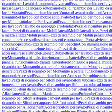
ricambio per Lavabi da appoggio
Lavamani
Pezzi di ricambio per Lav
incasso
Lavabi da incasso sottopiano
Pezzi di ricambio per Lavabi da i
lavabi
Vuotatoi
Pezzi di ricambio per Vuotatoi
Lavatoi polivalenti
Acces
fissaggio
Set lavabo con mobile sottolavabo
Set lavabo per mobile con
per Mobili sottolavabo
Per lavamani
Pezzi di ricambio per Per lavaman
per lavabo
Per lavabo da appoggio arrotondato
Pezzi di ricambio per P
laterali
Pezzi di ricambio per Mobili laterali
Mobili laterali bassi
Pezzi di
a mezza altezza
Mobili pensili
Pezzi di ricambio per Mobili pensili
Ulte
contenitore
Accessori
Inserti per cassetti e portaoggetti
Portasalviette e 
specchio
Specchio
Pezzi di ricambio per Specchio
Con illuminazione in
specchio
Con illuminazione integrata
Pezzi di ricambio per Con illumin
accessori
Prese elettriche
Rubinetti
Rubinetterie per lavabo
Pezzi di rica
rete
Montaggio a pianale, funzionamento a batteria
Pezzi di ricambio p
pianale, funzionamento tramite generatore
Montaggio a pianale, misc
ricambio per Montaggio a parete, funzionamento a rete
Montaggio a pa
generatore
Pezzi di ricambio per Montaggio a parete, funzionamento t
manopole
Accessori
Pezzi di ricambio per Accessori
Per rubinetterie pe
lavabi
Pezzi di ricambio per Sifoni per lavabi
Sifoni tubolari
Pezzi di ri
immersione per lavabo
Pezzi di ricambio per Sifoni con tubo ad immer
compatto
Sifoni da incasso
Pezzi di ricambio per Sifoni da incasso
Alla
Allacciamenti
Guarnizioni
Manicotti per brasatura
Prolunghe
Comandi
S
ricambio per Sifoni a doppia camera
Giunti per lavello
Pezzi di ricambi
ricambio per Sifoni per apparecchi
Sifoni tubolari
Pezzi di ricambio per
ricambio per Allacciamenti
Accessori
Sifoni per lavatoi
Pezzi di ricambi
Manicotti
Pilette di scarico
Pezzi di ricambio per Pilette di scarico
Acces