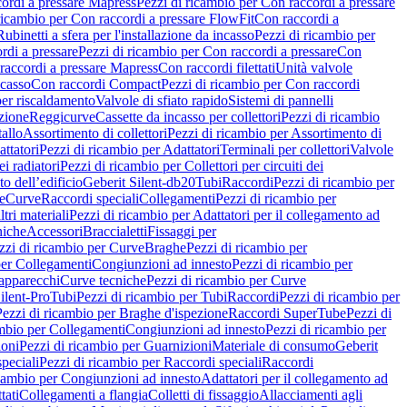
ordi a pressare Mapress
Pezzi di ricambio per Con raccordi a pressare
ricambio per Con raccordi a pressare FlowFit
Con raccordi a
Rubinetti a sfera per l'installazione da incasso
Pezzi di ricambio per
rdi a pressare
Pezzi di ricambio per Con raccordi a pressare
Con
raccordi a pressare Mapress
Con raccordi filettati
Unità valvole
ncasso
Con raccordi Compact
Pezzi di ricambio per Con raccordi
per riscaldamento
Valvole di sfiato rapido
Sistemi di pannelli
azione
Reggicurve
Cassette da incasso per collettori
Pezzi di ricambio
tallo
Assortimento di collettori
Pezzi di ricambio per Assortimento di
ttatori
Pezzi di ricambio per Adattatori
Terminali per collettori
Valvole
ei radiatori
Pezzi di ricambio per Collettori per circuiti dei
o dell’edificio
Geberit Silent-db20
Tubi
Raccordi
Pezzi di ricambio per
e
Curve
Raccordi speciali
Collegamenti
Pezzi di ricambio per
tri materiali
Pezzi di ricambio per Adattatori per il collegamento ad
niche
Accessori
Braccialetti
Fissaggi per
zzi di ricambio per Curve
Braghe
Pezzi di ricambio per
per Collegamenti
Congiunzioni ad innesto
Pezzi di ricambio per
 apparecchi
Curve tecniche
Pezzi di ricambio per Curve
ilent-Pro
Tubi
Pezzi di ricambio per Tubi
Raccordi
Pezzi di ricambio per
Pezzi di ricambio per Braghe d'ispezione
Raccordi SuperTube
Pezzi di
ambio per Collegamenti
Congiunzioni ad innesto
Pezzi di ricambio per
ioni
Pezzi di ricambio per Guarnizioni
Materiale di consumo
Geberit
peciali
Pezzi di ricambio per Raccordi speciali
Raccordi
icambio per Congiunzioni ad innesto
Adattatori per il collegamento ad
tati
Collegamenti a flangia
Colletti di fissaggio
Allacciamenti agli