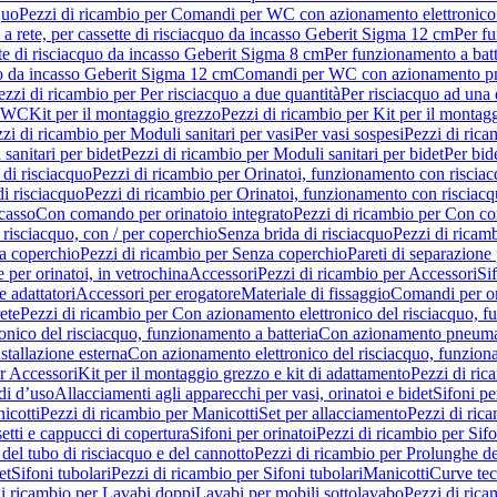
quo
Pezzi di ricambio per Comandi per WC con azionamento elettronico 
a rete, per cassette di risciacquo da incasso Geberit Sigma 12 cm
Per fu
tte di risciacquo da incasso Geberit Sigma 8 cm
Per funzionamento a batt
quo da incasso Geberit Sigma 12 cm
Comandi per WC con azionamento pne
ezzi di ricambio per Per risciacquo a due quantità
Per risciacquo ad una 
r WC
Kit per il montaggio grezzo
Pezzi di ricambio per Kit per il montag
zi di ricambio per Moduli sanitari per vasi
Per vasi sospesi
Pezzi di rica
sanitari per bidet
Pezzi di ricambio per Moduli sanitari per bidet
Per bid
di risciacquo
Pezzi di ricambio per Orinatoi, funzionamento con risciac
i risciacquo
Pezzi di ricambio per Orinatoi, funzionamento con risciacq
ncasso
Con comando per orinatoio integrato
Pezzi di ricambio per Con co
risciacquo, con / per coperchio
Senza brida di risciacquo
Pezzi di ricam
a coperchio
Pezzi di ricambio per Senza coperchio
Pareti di separazione 
e per orinatoi, in vetrochina
Accessori
Pezzi di ricambio per Accessori
Si
e adattatori
Accessori per erogatore
Materiale di fissaggio
Comandi per or
ete
Pezzi di ricambio per Con azionamento elettronico del risciacquo, f
onico del risciacquo, funzionamento a batteria
Con azionamento pneumat
stallazione esterna
Con azionamento elettronico del risciacquo, funziona
r Accessori
Kit per il montaggio grezzo e kit di adattamento
Pezzi di ric
i d’uso
Allacciamenti agli apparecchi per vasi, orinatoi e bidet
Sifoni pe
icotti
Pezzi di ricambio per Manicotti
Set per allacciamento
Pezzi di ric
etti e cappucci di copertura
Sifoni per orinatoi
Pezzi di ricambio per Sifo
del tubo di risciacquo e del cannotto
Pezzi di ricambio per Prolunghe de
et
Sifoni tubolari
Pezzi di ricambio per Sifoni tubolari
Manicotti
Curve te
di ricambio per Lavabi doppi
Lavabi per mobili sottolavabo
Pezzi di rica