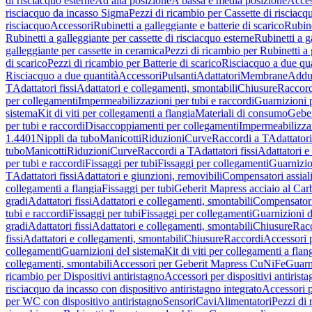
di risciacquo esterne
Ad alta posizione
A bassa e media posizione
Acces
risciacquo da incasso Sigma
Pezzi di ricambio per Cassette di risciac
risciacquo
Accessori
Rubinetti a galleggiante e batterie di scarico
Rubine
Rubinetti a galleggiante per cassette di risciacquo esterne
Rubinetti a g
galleggiante per cassette in ceramica
Pezzi di ricambio per Rubinetti a 
di scarico
Pezzi di ricambio per Batterie di scarico
Risciacquo a due qua
Risciacquo a due quantità
Accessori
Pulsanti
Adattatori
Membrane
Adduz
T
Adattatori fissi
Adattatori e collegamenti, smontabili
Chiusure
Raccord
per collegamenti
Impermeabilizzazioni per tubi e raccordi
Guarnizioni 
sistema
Kit di viti per collegamenti a flangia
Materiali di consumo
Geber
per tubi e raccordi
Disaccoppiamenti per collegamenti
Impermeabilizzaz
1.4401
Nippli da tubo
Manicotti
Riduzioni
Curve
Raccordi a T
Adattatori
tubo
Manicotti
Riduzioni
Curve
Raccordi a T
Adattatori fissi
Adattatori e
per tubi e raccordi
Fissaggi per tubi
Fissaggi per collegamenti
Guarnizio
T
Adattatori fissi
Adattatori e giunzioni, removibili
Compensatori assial
collegamenti a flangia
Fissaggi per tubi
Geberit Mapress acciaio al Car
gradi
Adattatori fissi
Adattatori e collegamenti, smontabili
Compensator
tubi e raccordi
Fissaggi per tubi
Fissaggi per collegamenti
Guarnizioni d
gradi
Adattatori fissi
Adattatori e collegamenti, smontabili
Chiusure
Rac
fissi
Adattatori e collegamenti, smontabili
Chiusure
Raccordi
Accessori 
collegamenti
Guarnizioni del sistema
Kit di viti per collegamenti a flan
collegamenti, smontabili
Accessori per Geberit Mapress CuNiFe
Guarn
ricambio per Dispositivi antiristagno
Accessori per dispositivi antirist
risciacquo da incasso con dispositivo antiristagno integrato
Accessori p
per WC con dispositivo antiristagno
Sensori
Cavi
Alimentatori
Pezzi di 