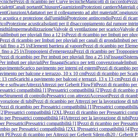
ecniche
Pezzi di ricambio per Curve tecniche
Manicotti di raccordo
Pezzi
ialetti
Canali portanti
Chiusure
Guarnizioni
Protezioni cantiere
Materiali
nti
Giunzioni
Adattatori per il collegamento ad altri materiali
Congiunzio
 acustica e protezione dall'umidità
Protezione antincendio
Pezzi di rica
rico
Protezione acustica
Isolanti per il disaccoppiamento dal rumore intri
midità
Impermeabilizzazione
Valvole di ventilazione per scarico
Valvole d
iali
Imbuti per pluviali fino a 12 l/s
Pezzi di ricambio per Imbuti per pluvi
Pezzi di ricambio per Imbuti per pluviali per canali di gronda
Imbuti per 
ali fino a 25 l/s
Elementi barriera al vapore
Pezzi di ricambio per Elemen
 fino a 25 l/s
Troppopieni d'emergenza
Pezzi di ricambio per Troppopie
Pezzi di ricambio per Per imbuti per pluviali fino a 25 l/s
Fissaggi
Sistem
Per imbuti per pluviali
Per fissaggi
Scarico per tetti convenzionale
Imbuti 
 pavimento
Scarico pavimento per interni ed esterni
Pezzi di ricambio per
pavimento per balcone e terrazzo, 10 x 10 cm
Pezzi di ricambio per Scari
x 13 cm
Scarichi a pavimento per balconi e terrazzi, 13 x 13 cm
Pezzi di 
ete e software
Attrezzi
Attrezzi per Geberit FlowFit
Pezzi di ricambio per
ssatrici compatibilità [1]
Pressatrici compatibilità [2]
Pezzi di ricambio p
one
Strumenti di controllo
Pressatrici con attrezzi
Accessori
Pezzi di ricam
avorazione di tubi
Pezzi di ricambio per Attrezzi per la lavorazione di tub
Pezzi di ricambio per Pressatrici compatibilità [1]
Pressatrici compatibilit
[2]
Pressatrici compatibilità [2XL]
Pezzi di ricambio per Pressatrici comp
o per Pressatrici compatibilità [4]
Attrezzi per la lavorazione di tubi
Pezz
er Pressatrici
Pressatrici compatibilità [1]
Pezzi di ricambio per Pressatric
ambio per Pressatrici compatibilità [2XL]
Pressatrici compatibilità [4]
Pez
rit PE
Pezzi di ricambio per Attrezzi per Geberit Silent-db20 / Geberit 