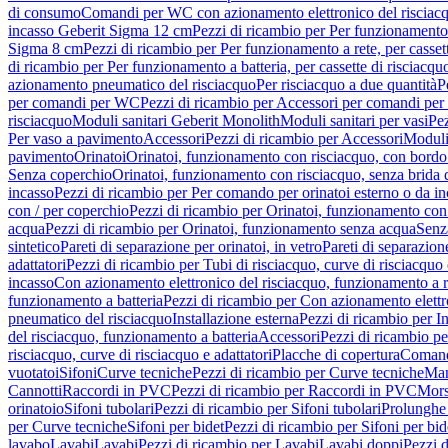
di consumo
Comandi per WC con azionamento elettronico del risciac
incasso Geberit Sigma 12 cm
Pezzi di ricambio per Per funzionamento 
Sigma 8 cm
Pezzi di ricambio per Per funzionamento a rete, per casse
di ricambio per Per funzionamento a batteria, per cassette di risciac
azionamento pneumatico del risciacquo
Per risciacquo a due quantità
P
per comandi per WC
Pezzi di ricambio per Accessori per comandi pe
risciacquo
Moduli sanitari Geberit Monolith
Moduli sanitari per vasi
Pez
Per vaso a pavimento
Accessori
Pezzi di ricambio per Accessori
Moduli 
pavimento
Orinatoi
Orinatoi, funzionamento con risciacquo, con bordo 
Senza coperchio
Orinatoi, funzionamento con risciacquo, senza brida d
incasso
Pezzi di ricambio per Per comando per orinatoi esterno o da i
con / per coperchio
Pezzi di ricambio per Orinatoi, funzionamento con 
acqua
Pezzi di ricambio per Orinatoi, funzionamento senza acqua
Senz
sintetico
Pareti di separazione per orinatoi, in vetro
Pareti di separazion
adattatori
Pezzi di ricambio per Tubi di risciacquo, curve di risciacquo 
incasso
Con azionamento elettronico del risciacquo, funzionamento a r
funzionamento a batteria
Pezzi di ricambio per Con azionamento elettr
pneumatico del risciacquo
Installazione esterna
Pezzi di ricambio per In
del risciacquo, funzionamento a batteria
Accessori
Pezzi di ricambio pe
risciacquo, curve di risciacquo e adattatori
Placche di copertura
Comand
vuotatoi
Sifoni
Curve tecniche
Pezzi di ricambio per Curve tecniche
Man
Cannotti
Raccordi in PVC
Pezzi di ricambio per Raccordi in PVC
Mors
orinatoio
Sifoni tubolari
Pezzi di ricambio per Sifoni tubolari
Prolunghe 
per Curve tecniche
Sifoni per bidet
Pezzi di ricambio per Sifoni per bid
lavabo
Lavabi
Lavabi
Pezzi di ricambio per Lavabi
Lavabi doppi
Pezzi 