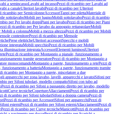
vabi a semincasso
Lavabi ad incasso
Pezzi di ricambio per Lavabi ad
vabi a canale
Ulteriori lavabi
Pezzi di ricambio per Ulteriori
di ricambio per Semicolonne
Accessori
Tappi per piletta
Materiale di
ile sottolavabo
Mobili per bagno
Mobili sottolavabo
Pezzi di ricambio
ambio per Per lavabi doppi
Piani per lavabo
Pezzi di ricambio per Piani
ezzi di ricambio per Per lavabo da appoggio rettangolare
Mobili
r Mobili a colonna
Mobili a mezza altezza
Pezzi di ricambio per Mobili
nsole contenitore
Pezzi di ricambio per Mensole
tiche
Prese elettriche
Ulteriori accessori
Specchi e mobili
zione integrata
Mobili specchio
Pezzi di ricambio per Mobili
za illuminazione integrata
Accessori
Elementi luminosi
Ulteriori
rete
Pezzi di ricambio per Montaggio a pianale, funzionamento a
funzionamento tramite generatore
Pezzi di ricambio per Montaggio a
elatore monocomando
Montaggio a parete, funzionamento a rete
Pezzi di
, funzionamento a batteria
Montaggio a parete, funzionamento tramite
di ricambio per Montaggio a parete, miscelatore a due
gli apparecchi per zona lavabo, lavelli, apparecchi e lavatoi
Sifoni per
ambio per Sifoni tubolari, modello compatto
Sifoni con tubo ad
o
Pezzi di ricambio per Sifoni a passaggio diretto per lavabo, modello
cotti
Curve tecniche
Coperture
Allacciamenti
Pezzi di ricambio per
zi di ricambio per Sifoni tubolari
Sifoni a doppia camera
Pezzi di
ori
Pezzi di ricambio per Accessori
Sifoni per apparecchi
Pezzi di
Sifoni esterni
Pezzi di ricambio per Sifoni esterni
Allacciamenti
Pezzi di
e
Pezzi di ricambio per Curve tecniche
Manicotti
Pezzi di ricambio per
richi a pavimento per docce
Pezzi di ricambio per Scarichi a