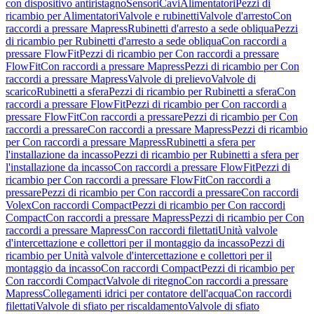
con dispositivo antiristagno
Sensori
Cavi
Alimentatori
Pezzi di
ricambio per Alimentatori
Valvole e rubinetti
Valvole d'arresto
Con
raccordi a pressare Mapress
Rubinetti d'arresto a sede obliqua
Pezzi
di ricambio per Rubinetti d'arresto a sede obliqua
Con raccordi a
pressare FlowFit
Pezzi di ricambio per Con raccordi a pressare
FlowFit
Con raccordi a pressare Mapress
Pezzi di ricambio per Con
raccordi a pressare Mapress
Valvole di prelievo
Valvole di
scarico
Rubinetti a sfera
Pezzi di ricambio per Rubinetti a sfera
Con
raccordi a pressare FlowFit
Pezzi di ricambio per Con raccordi a
pressare FlowFit
Con raccordi a pressare
Pezzi di ricambio per Con
raccordi a pressare
Con raccordi a pressare Mapress
Pezzi di ricambio
per Con raccordi a pressare Mapress
Rubinetti a sfera per
l'installazione da incasso
Pezzi di ricambio per Rubinetti a sfera per
l'installazione da incasso
Con raccordi a pressare FlowFit
Pezzi di
ricambio per Con raccordi a pressare FlowFit
Con raccordi a
pressare
Pezzi di ricambio per Con raccordi a pressare
Con raccordi
Volex
Con raccordi Compact
Pezzi di ricambio per Con raccordi
Compact
Con raccordi a pressare Mapress
Pezzi di ricambio per Con
raccordi a pressare Mapress
Con raccordi filettati
Unità valvole
d'intercettazione e collettori per il montaggio da incasso
Pezzi di
ricambio per Unità valvole d'intercettazione e collettori per il
montaggio da incasso
Con raccordi Compact
Pezzi di ricambio per
Con raccordi Compact
Valvole di ritegno
Con raccordi a pressare
Mapress
Collegamenti idrici per contatore dell'acqua
Con raccordi
filettati
Valvole di sfiato per riscaldamento
Valvole di sfiato