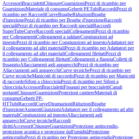
Accessori
Braccialetti
Chiusure
Guarnizioni
Pezzi di ricambio per
Guarnizioni
Materiale di consumo
Geberit PE
Tubi
Raccordi
Pezzi di
ricambio per Raccordi
Curve
Braghe
Riduzioni
Braghe
d'ispezione
Pezzi di ricambio per Braghe d'ispezione
Raccordi
speciali
Pezzi di ricambio per Raccordi speciali
Raccordi
SuperTube
Curve
Raccordi speciali
Collegamenti
Pezzi di ricambio
per Collegamenti
Collegamenti a saldare
Congiunzioni ad
innesto
Pezzi di ricambio per Congiunzioni ad innesto
Adattatori per
il collegamento ad altri materiali
Pezzi di ricambio per Adattatori per
il collegamento ad altri materiali
Collegamenti filettati
Pezzi di
ricambio per Collegamenti filettati
Collegamenti a flangia
Colletti di
fissaggio
Allacciamenti agli apparecchi
Pezzi di ricambio per
Allacciamenti agli apparecchi
Curve tecniche
Pezzi di ricambio per
Curve tecniche
Manicotti di raccordo
Pezzi di ricambio per Manicotti
di raccordo
Sifoni a chiocciola
Pezzi di ricambio per Sifoni a
chiocciola
Accessori
Braccialetti
Fissaggi per braccialetti
Canali
portanti
Chiusure
Guarnizioni
Protezioni cantiere
Materiali di
consumo
Geberit PP-
HT
Tubi
Raccordi
Curve
Diramazioni
Riduzioni
Braghe
d'ispezione
Aumenti
Giunzioni
Adattatori per il collegamento ad altri
materiali
Congiunzioni ad innesto
Allacciamenti agli
apparecchi
Curve tecniche
Raccordi
diritti
Accessori
Chiusure
Guarnizioni
Protezione antincendio,
protezione acustica e protezione dall'umidità
Protezione
antincendio
Pezzi di ricambio per Protezione antincendio
Protezione