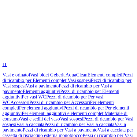
IT
Vasi e orinatoi
Vasi bidet Geberit AquaClean
Elementi completi
Pezzi
di ricambio per Elementi completi
Vasi sospesi
Pezzi di ricambio per
Vasi sospesi
Vasi a pavimento
Pezzi di ricambio per Vasi a
pavimento
Elementi aggiuntivi
Pezzi di ricambio per Elementi
aggiuntivi
Per vasi WC
Pezzi di ricambio per Per vasi
WC
Accessori
Pezzi di ricambio per Accessori
Per elementi
completi
Per elementi aggiuntivi
Pezzi di ricambio per Per elementi
aggiuntivi
Per elementi aggiuntivi e elementi completi
Materiale di
consumo
Vasi e sedili del vaso
Vasi sospesi
Pezzi di ricambio per Vasi
sospesi
Vasi a cacciata
Pezzi di ricambio per Vasi a cacciata
Vasi a
pavimento
Pezzi di ricambio per Vasi a pavimento
Vasi a cacciata per
cassetta di risciacquo esterna monoblocco
Pezzi di ricambio per Vasi