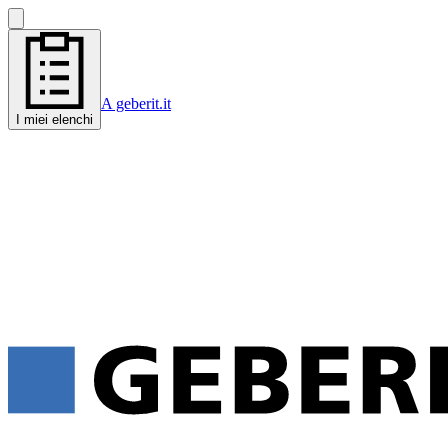
A geberit.it
I miei elenchi