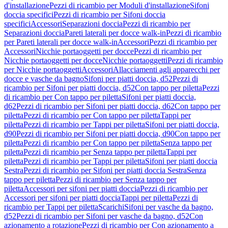
d'installazione
Pezzi di ricambio per Moduli d'installazione
Sifoni
doccia specifici
Pezzi di ricambio per Sifoni doccia
specifici
Accessori
Separazioni doccia
Pezzi di ricambio per
Separazioni doccia
Pareti laterali per docce walk-in
Pezzi di ricambio
per Pareti laterali per docce walk-in
Accessori
Pezzi di ricambio per
Accessori
Nicchie portaoggetti per docce
Pezzi di ricambio per
Nicchie portaoggetti per docce
Nicchie portaoggetti
Pezzi di ricambio
per Nicchie portaoggetti
Accessori
Allacciamenti agli apparecchi per
docce e vasche da bagno
Sifoni per piatti doccia, d52
Pezzi di
ricambio per Sifoni per piatti doccia, d52
Con tappo per piletta
Pezzi
di ricambio per Con tappo per piletta
Sifoni per piatti doccia,
d62
Pezzi di ricambio per Sifoni per piatti doccia, d62
Con tappo per
piletta
Pezzi di ricambio per Con tappo per piletta
Tappi per
piletta
Pezzi di ricambio per Tappi per piletta
Sifoni per piatti doccia,
d90
Pezzi di ricambio per Sifoni per piatti doccia, d90
Con tappo per
piletta
Pezzi di ricambio per Con tappo per piletta
Senza tappo per
piletta
Pezzi di ricambio per Senza tappo per piletta
Tappi per
piletta
Pezzi di ricambio per Tappi per piletta
Sifoni per piatti doccia
Sestra
Pezzi di ricambio per Sifoni per piatti doccia Sestra
Senza
tappo per piletta
Pezzi di ricambio per Senza tappo per
piletta
Accessori per sifoni per piatti doccia
Pezzi di ricambio per
Accessori per sifoni per piatti doccia
Tappi per piletta
Pezzi di
ricambio per Tappi per piletta
Scarichi
Sifoni per vasche da bagno,
d52
Pezzi di ricambio per Sifoni per vasche da bagno, d52
Con
azionamento a rotazione
Pezzi di ricambio per Con azionamento a