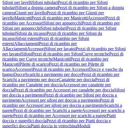
Sifoni per lavelli
Sifoni tubolari
Pezzi di ricambio per Sifoni
tubolari
Sifoni a doppia camera
Pezzi di ricambio per Sifoni a doppia
camera
Giunti per lavello
Pezzi di ricambio per Giunti per
lavello
Manicotti
Pezzi di ricambio per Manicotti
Accessori
Pezzi di
ricambio per Accessori
Sifoni per apparecchi
Pezzi di ricambio per
Sifoni per apparecchi
Sifoni tubolari
Pezzi di ricambio per Sifoni
tubolari
Sifoni da incasso
Pezzi di ricambio per Sifoni da
incasso
Sifoni esterni
Pezzi di ricambio per Sifoni
esterni
Allacciamenti
Pezzi di ricambio per
Allacciamenti
Accessori
Sifoni per lavatoi
Pezzi di ricambio per Sifoni
per lavatoi
Sifoni
Pezzi di ricambio per Sifoni
Curve tecniche
Pezzi di
ricambio per Curve tecniche
Manicotti
Pezzi di ricambio per
Manicotti
Pilette di scarico
Pezzi di ricambio per Pilette di
scarico
Accessori
Pezzi di ricambio per Accessori
Docce e vasche da
bagno
Docce
Scarichi a pavimento per docce
Pezzi di ricambio per
Scarichi a pavimento per docce
Canalette per doccia
Pezzi di
ricambio per Canalette per doccia
Accessori per canalette per
doccia
Pezzi di ricambio per Accessori per canalette per doccia
Sifoni
per doccia a pavimento
Pezzi di ricambio per Sifoni per doccia a
pavimento
Accessori per sifoni per doccia a pavimento
Pezzi di
ricambio per Accessori per sifoni per doccia a pavimento
Scarichi a
parete
Pezzi di ricambio per Scarichi a parete
Accessori per scarichi a
parete
Pezzi di ricambio per Accessori per scarichi a parete
Piatti
doccia e superfici doccia
Pezzi di ricambio per Piatti doccia e
superfici doccia
Piatti doccia in vetrochina
Moduli