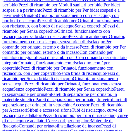
per bidet
Pezzi di ricambio per Moduli sanitari per bidet
Per bidet
sospesi e a pavimento
Pezzi di ricambio per Per bidet sospesi e a
pavimento
Orinatoi
Orinatoi, funzionamento con risciacquo, con
bordo di risciacquo
Pezzi di ricambio per Orinatoi, funzionamento
con risciacquo, con bordo di risciacquo
Senza coperchio
Pezzi di
ricambio per Senza coperchio
Orinatoi, funzionamento con
risciacquo, senza brida di risciacquo
Pezzi di ricambio per Orinatoi,
funzionamento con risciacquo, senza brida di risciacquo
Per
comando per orinatoi esterno o da incasso
Pezzi di ricambio per Per
comando per orinatoi esterno o da incasso
Con comando per
orinatoio integrato
Pezzi di ricambio per Con comando per orinatoio
integrato
Orinatoi, funzionamento con risciacquo, con / per
coperchio
Pezzi di ricambio per Orinatoi, funzionamento con
risciacquo, con / per coperchio
Senza brida di risciacquo
Pezzi di
ricambio per Senza brida di risciacquo
Orinatoi, funzionamento
senza acqua
Pezzi di ricambio per Orinatoi, funzionamento senza
acqua
Senza coperchio
Pezzi di ricambio per Senza coperchio
Pareti
di separazione per orinatoi
Pareti di separazione per orinatoi, in
materiale sintetico
Pareti di separazione per orinatoi, in vetro
Pareti di
separazione per orinatoi, in vetrochina
Accessori
Pezzi di ricambio
per Accessori
Sifoni e accessori sifone
Tubi di risciacquo, curve di
risciacquo e adattatori
Pezzi di ricambio per Tubi di risciacquo, curve
di risciacquo e adattatori
Accessori per erogatore
Materiale di
fissaggio
Comandi per orinatoi
Installazione da incasso
Pezzi di