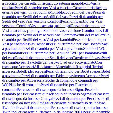
a cacciata per cassetta di risciacquo esterna monoblocco
Vasi a
cacciata
Pezzi di ricambio per Vasi a cacciata
Cassette di risciacquo
esterne per vasi, in vetrochina
Monoblocco
Sedili del vaso
Pezzi di
ricambio per Sedili del vaso
Sedili del vaso
Pezzi di ricambio per
Sedili del vaso
Vasi versione Comfort
Pezzi di ricambio per Vasi
versione Comfort
Vasi a cacciata, prolungati
Pezzi di ricambio per
Vasi a cacciata, prolungati
Sedili del vaso versione Comfort
Pezzi di
ricambio per Sedili del vaso versione Comfort
Sedili del vaso
Pezzi di
ricambio per Sedili del vaso
Vasi per bambini
Pezzi di ricambio per
Vasi per bambini
Vasi sospesi
Pezzi di ricambio per Vasi sospesi
Vasi
a pavimento
Pezzi di ricambio per Vasi a pavimento
Sedili del WC
per bambini
Pezzi di ricambio per Sedili del WC per bambini
Sedili
del vaso
Pezzi di ricambio per Sedili del vaso
Tavolette del vaso
Pezzi
di ricambio per Tavolette del vaso
WC ad uso accovacciato
Con
risciacquo
Accessori
Allacciamenti
Materiale di fissaggio
Ulteriori
accessori
Bidet
Bidet sospesi
Pezzi di ricambio per Bidet sospesi
Bidet
a pavimento
Pezzi di ricambio per Bidet a pavimento
Accessori
Pezzi
di ricambio per Accessori
Placche di comando e comandi per
WC
Placche di comando
Pezzi di ricambio per Placche di
comando
Per cassette di risciacquo da incasso Sigma
Pezzi di
ricambio per Per cassette di risciacquo da incasso Sigma
Per cassette
di risciacquo da incasso Omega
Pezzi di ricambio per Per cassette di
risciacquo da incasso Omega
Per cassette di risciacquo da incasso
Twinline
Pezzi di ricambio per Per cassette di risciacquo da incasso
Twinline
Per cassette di risciacquo da incasso 300T
Pezzi di ricambio