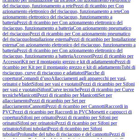
ricambio per Installazione da incasso
Con azionamento elettronico
del risciacquo, funzionamento a rete
Pezzi di ricambio per Con
azionamento elettronico del risciacquo, funzionamento a rete
Con
azionamento elettronico del risciacquo, funzionamento a
batteria
Pezzi di ricambio per Con azionamento elettronico del
risciacquo, funzionamento a batteria
Con azionamento pneumatico
del risciacquo
Pezzi di ricambio per Con azionamento pneumatico
del risciacquo
Installazione esterna
Pezzi di ricambio per Installazione
esterna
Con azionamento elettronico del risciacquo, funzionamento a
batteria
Pezzi di ricambio per Con azionamento elettronico del
risciacquo, funzionamento a batteria
Accessori
Pezzi di ricambio per
Accessori
Kit per il montaggio grezzo e kit di adattamento
Pezzi di
ricambio per Kit per il montaggio grezzo e kit di adattamento
Tubi di
risciacquo, curve di risciacquo e adattatori
Placche di
copertura
Comandi d’uso
Allacciamenti agli apparecchi per vasi,
orinatoi e bidet
Sifoni per vasi e vuotatoi
Pezzi di ricambio per Sifoni
per vasi e vuotatoi
Sifoni
Curve tecniche
Pezzi di ricambio per Curve
tecniche
Manicotti
Pezzi di ricambio per Manicotti
Set per
allacciamento
Pezzi di ricambio per Set per
allacciamento
Cannotti
Pezzi di ricambio per Cannotti
Raccordi in
PVC
Pezzi di ricambio per Raccordi in PVC
Morsetti e cappucci di
copertura
Sifoni per orinatoi
Pezzi di ricambio per Sifoni per
orinatoi
Sifoni per orinatoio
Pezzi di ricambio per Sifoni per
orinatoio
Sifoni tubolari
Pezzi di ricambio per Sifoni
tubolari
Prolunghe del tubo di risciacquo e del cannotto
Pezzi di