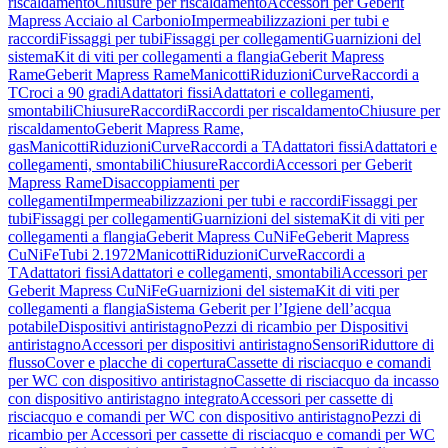
riscaldamento
Chiusure per riscaldamento
Accessori per Geberit
Mapress Acciaio al Carbonio
Impermeabilizzazioni per tubi e
raccordi
Fissaggi per tubi
Fissaggi per collegamenti
Guarnizioni del
sistema
Kit di viti per collegamenti a flangia
Geberit Mapress
Rame
Geberit Mapress Rame
Manicotti
Riduzioni
Curve
Raccordi a
T
Croci a 90 gradi
Adattatori fissi
Adattatori e collegamenti,
smontabili
Chiusure
Raccordi
Raccordi per riscaldamento
Chiusure per
riscaldamento
Geberit Mapress Rame,
gas
Manicotti
Riduzioni
Curve
Raccordi a T
Adattatori fissi
Adattatori e
collegamenti, smontabili
Chiusure
Raccordi
Accessori per Geberit
Mapress Rame
Disaccoppiamenti per
collegamenti
Impermeabilizzazioni per tubi e raccordi
Fissaggi per
tubi
Fissaggi per collegamenti
Guarnizioni del sistema
Kit di viti per
collegamenti a flangia
Geberit Mapress CuNiFe
Geberit Mapress
CuNiFe
Tubi 2.1972
Manicotti
Riduzioni
Curve
Raccordi a
T
Adattatori fissi
Adattatori e collegamenti, smontabili
Accessori per
Geberit Mapress CuNiFe
Guarnizioni del sistema
Kit di viti per
collegamenti a flangia
Sistema Geberit per l’Igiene dell’acqua
potabile
Dispositivi antiristagno
Pezzi di ricambio per Dispositivi
antiristagno
Accessori per dispositivi antiristagno
Sensori
Riduttore di
flusso
Cover e placche di copertura
Cassette di risciacquo e comandi
per WC con dispositivo antiristagno
Cassette di risciacquo da incasso
con dispositivo antiristagno integrato
Accessori per cassette di
risciacquo e comandi per WC con dispositivo antiristagno
Pezzi di
ricambio per Accessori per cassette di risciacquo e comandi per WC