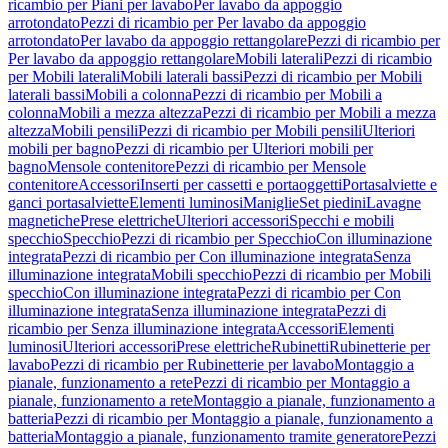
ricambio per Piani per lavabo
Per lavabo da appoggio
arrotondato
Pezzi di ricambio per Per lavabo da appoggio
arrotondato
Per lavabo da appoggio rettangolare
Pezzi di ricambio per
Per lavabo da appoggio rettangolare
Mobili laterali
Pezzi di ricambio
per Mobili laterali
Mobili laterali bassi
Pezzi di ricambio per Mobili
laterali bassi
Mobili a colonna
Pezzi di ricambio per Mobili a
colonna
Mobili a mezza altezza
Pezzi di ricambio per Mobili a mezza
altezza
Mobili pensili
Pezzi di ricambio per Mobili pensili
Ulteriori
mobili per bagno
Pezzi di ricambio per Ulteriori mobili per
bagno
Mensole contenitore
Pezzi di ricambio per Mensole
contenitore
Accessori
Inserti per cassetti e portaoggetti
Portasalviette e
ganci portasalviette
Elementi luminosi
Maniglie
Set piedini
Lavagne
magnetiche
Prese elettriche
Ulteriori accessori
Specchi e mobili
specchio
Specchio
Pezzi di ricambio per Specchio
Con illuminazione
integrata
Pezzi di ricambio per Con illuminazione integrata
Senza
illuminazione integrata
Mobili specchio
Pezzi di ricambio per Mobili
specchio
Con illuminazione integrata
Pezzi di ricambio per Con
illuminazione integrata
Senza illuminazione integrata
Pezzi di
ricambio per Senza illuminazione integrata
Accessori
Elementi
luminosi
Ulteriori accessori
Prese elettriche
Rubinetti
Rubinetterie per
lavabo
Pezzi di ricambio per Rubinetterie per lavabo
Montaggio a
pianale, funzionamento a rete
Pezzi di ricambio per Montaggio a
pianale, funzionamento a rete
Montaggio a pianale, funzionamento a
batteria
Pezzi di ricambio per Montaggio a pianale, funzionamento a
batteria
Montaggio a pianale, funzionamento tramite generatore
Pezzi