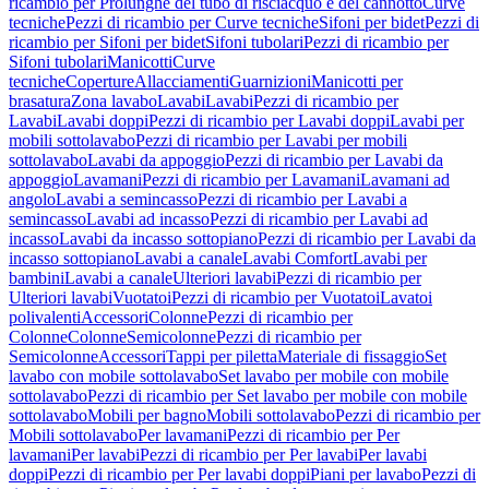
ricambio per Prolunghe del tubo di risciacquo e del cannotto
Curve
tecniche
Pezzi di ricambio per Curve tecniche
Sifoni per bidet
Pezzi di
ricambio per Sifoni per bidet
Sifoni tubolari
Pezzi di ricambio per
Sifoni tubolari
Manicotti
Curve
tecniche
Coperture
Allacciamenti
Guarnizioni
Manicotti per
brasatura
Zona lavabo
Lavabi
Lavabi
Pezzi di ricambio per
Lavabi
Lavabi doppi
Pezzi di ricambio per Lavabi doppi
Lavabi per
mobili sottolavabo
Pezzi di ricambio per Lavabi per mobili
sottolavabo
Lavabi da appoggio
Pezzi di ricambio per Lavabi da
appoggio
Lavamani
Pezzi di ricambio per Lavamani
Lavamani ad
angolo
Lavabi a semincasso
Pezzi di ricambio per Lavabi a
semincasso
Lavabi ad incasso
Pezzi di ricambio per Lavabi ad
incasso
Lavabi da incasso sottopiano
Pezzi di ricambio per Lavabi da
incasso sottopiano
Lavabi a canale
Lavabi Comfort
Lavabi per
bambini
Lavabi a canale
Ulteriori lavabi
Pezzi di ricambio per
Ulteriori lavabi
Vuotatoi
Pezzi di ricambio per Vuotatoi
Lavatoi
polivalenti
Accessori
Colonne
Pezzi di ricambio per
Colonne
Colonne
Semicolonne
Pezzi di ricambio per
Semicolonne
Accessori
Tappi per piletta
Materiale di fissaggio
Set
lavabo con mobile sottolavabo
Set lavabo per mobile con mobile
sottolavabo
Pezzi di ricambio per Set lavabo per mobile con mobile
sottolavabo
Mobili per bagno
Mobili sottolavabo
Pezzi di ricambio per
Mobili sottolavabo
Per lavamani
Pezzi di ricambio per Per
lavamani
Per lavabi
Pezzi di ricambio per Per lavabi
Per lavabi
doppi
Pezzi di ricambio per Per lavabi doppi
Piani per lavabo
Pezzi di