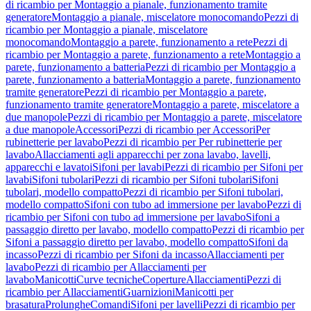
di ricambio per Montaggio a pianale, funzionamento tramite
generatore
Montaggio a pianale, miscelatore monocomando
Pezzi di
ricambio per Montaggio a pianale, miscelatore
monocomando
Montaggio a parete, funzionamento a rete
Pezzi di
ricambio per Montaggio a parete, funzionamento a rete
Montaggio a
parete, funzionamento a batteria
Pezzi di ricambio per Montaggio a
parete, funzionamento a batteria
Montaggio a parete, funzionamento
tramite generatore
Pezzi di ricambio per Montaggio a parete,
funzionamento tramite generatore
Montaggio a parete, miscelatore a
due manopole
Pezzi di ricambio per Montaggio a parete, miscelatore
a due manopole
Accessori
Pezzi di ricambio per Accessori
Per
rubinetterie per lavabo
Pezzi di ricambio per Per rubinetterie per
lavabo
Allacciamenti agli apparecchi per zona lavabo, lavelli,
apparecchi e lavatoi
Sifoni per lavabi
Pezzi di ricambio per Sifoni per
lavabi
Sifoni tubolari
Pezzi di ricambio per Sifoni tubolari
Sifoni
tubolari, modello compatto
Pezzi di ricambio per Sifoni tubolari,
modello compatto
Sifoni con tubo ad immersione per lavabo
Pezzi di
ricambio per Sifoni con tubo ad immersione per lavabo
Sifoni a
passaggio diretto per lavabo, modello compatto
Pezzi di ricambio per
Sifoni a passaggio diretto per lavabo, modello compatto
Sifoni da
incasso
Pezzi di ricambio per Sifoni da incasso
Allacciamenti per
lavabo
Pezzi di ricambio per Allacciamenti per
lavabo
Manicotti
Curve tecniche
Coperture
Allacciamenti
Pezzi di
ricambio per Allacciamenti
Guarnizioni
Manicotti per
brasatura
Prolunghe
Comandi
Sifoni per lavelli
Pezzi di ricambio per