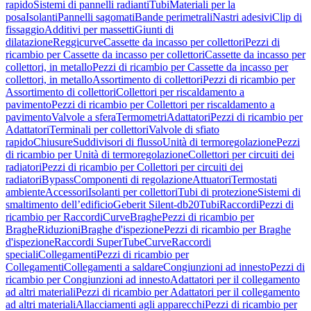
rapido
Sistemi di pannelli radianti
Tubi
Materiali per la
posa
Isolanti
Pannelli sagomati
Bande perimetrali
Nastri adesivi
Clip di
fissaggio
Additivi per massetti
Giunti di
dilatazione
Reggicurve
Cassette da incasso per collettori
Pezzi di
ricambio per Cassette da incasso per collettori
Cassette da incasso per
collettori, in metallo
Pezzi di ricambio per Cassette da incasso per
collettori, in metallo
Assortimento di collettori
Pezzi di ricambio per
Assortimento di collettori
Collettori per riscaldamento a
pavimento
Pezzi di ricambio per Collettori per riscaldamento a
pavimento
Valvole a sfera
Termometri
Adattatori
Pezzi di ricambio per
Adattatori
Terminali per collettori
Valvole di sfiato
rapido
Chiusure
Suddivisori di flusso
Unità di termoregolazione
Pezzi
di ricambio per Unità di termoregolazione
Collettori per circuiti dei
radiatori
Pezzi di ricambio per Collettori per circuiti dei
radiatori
Bypass
Componenti di regolazione
Attuatori
Termostati
ambiente
Accessori
Isolanti per collettori
Tubi di protezione
Sistemi di
smaltimento dell’edificio
Geberit Silent-db20
Tubi
Raccordi
Pezzi di
ricambio per Raccordi
Curve
Braghe
Pezzi di ricambio per
Braghe
Riduzioni
Braghe d'ispezione
Pezzi di ricambio per Braghe
d'ispezione
Raccordi SuperTube
Curve
Raccordi
speciali
Collegamenti
Pezzi di ricambio per
Collegamenti
Collegamenti a saldare
Congiunzioni ad innesto
Pezzi di
ricambio per Congiunzioni ad innesto
Adattatori per il collegamento
ad altri materiali
Pezzi di ricambio per Adattatori per il collegamento
ad altri materiali
Allacciamenti agli apparecchi
Pezzi di ricambio per