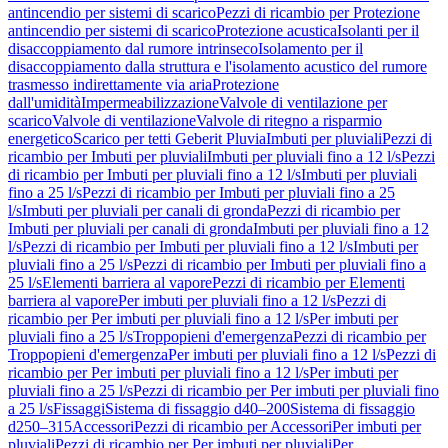
antincendio per sistemi di scarico
Pezzi di ricambio per Protezione
antincendio per sistemi di scarico
Protezione acustica
Isolanti per il
disaccoppiamento dal rumore intrinseco
Isolamento per il
disaccoppiamento dalla struttura e l'isolamento acustico del rumore
trasmesso indirettamente via aria
Protezione
dall'umidità
Impermeabilizzazione
Valvole di ventilazione per
scarico
Valvole di ventilazione
Valvole di ritegno a risparmio
energetico
Scarico per tetti Geberit Pluvia
Imbuti per pluviali
Pezzi di
ricambio per Imbuti per pluviali
Imbuti per pluviali fino a 12 l/s
Pezzi
di ricambio per Imbuti per pluviali fino a 12 l/s
Imbuti per pluviali
fino a 25 l/s
Pezzi di ricambio per Imbuti per pluviali fino a 25
l/s
Imbuti per pluviali per canali di gronda
Pezzi di ricambio per
Imbuti per pluviali per canali di gronda
Imbuti per pluviali fino a 12
l/s
Pezzi di ricambio per Imbuti per pluviali fino a 12 l/s
Imbuti per
pluviali fino a 25 l/s
Pezzi di ricambio per Imbuti per pluviali fino a
25 l/s
Elementi barriera al vapore
Pezzi di ricambio per Elementi
barriera al vapore
Per imbuti per pluviali fino a 12 l/s
Pezzi di
ricambio per Per imbuti per pluviali fino a 12 l/s
Per imbuti per
pluviali fino a 25 l/s
Troppopieni d'emergenza
Pezzi di ricambio per
Troppopieni d'emergenza
Per imbuti per pluviali fino a 12 l/s
Pezzi di
ricambio per Per imbuti per pluviali fino a 12 l/s
Per imbuti per
pluviali fino a 25 l/s
Pezzi di ricambio per Per imbuti per pluviali fino
a 25 l/s
Fissaggi
Sistema di fissaggio d40–200
Sistema di fissaggio
d250–315
Accessori
Pezzi di ricambio per Accessori
Per imbuti per
pluviali
Pezzi di ricambio per Per imbuti per pluviali
Per