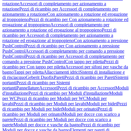
rotazione
Accessori di completamento per azionamento a
rotazione
Pezzi di ricambio per Accessori di completamento per
azionamento a rotazione
Con azionamento a rotazione ed erogazione
al troppopieno
Pezzi di ricambio per Con azionamento a rotazione ed
erogazione al troppopieno
Accessori di completamento per
azionamento a rotazione ed erogazione al troppopieno
Pezzi di
ricambio per Accessori di completamento per azionamento a
rotazione ed erogazione al troppopieno
Con azionamento a pressione
PushControl
Pezzi di ricambio per Con azionamento a pressione
PushControl
Accessori di completamento per comando a pressione
PushControl
Pezzi di ricambio per Accessori di completamento per
comando a pressione PushControl
Con tappo per piletta
Pezzi di
ricambio per Con tappo per piletta
Accessori per sifoni per vasche da
bagno
Tappi per piletta
Allacciamenti idrici
Sistemi di installazione e
di risciacquo
Geberit Duofix
Pareti
Pezzi di ricambio per Pareti
Sistemi
portanti
Pezzi di ricambio per Sistemi
portanti
Pannellature
Accessori
Pezzi di ricambio per Accessori
Moduli
d'installazione
Pezzi di ricambio per Moduli d'installazione
Moduli
per WC
Pezzi di ricambio per Moduli per WC
Moduli per
lavabi
Pezzi di ricambio per Moduli per lavabi
Moduli per bidet
Pezzi
di ricambio per Moduli per bidet
Moduli per orinatoi
Pezzi di
ricambio per Moduli per orinatoi
Moduli per docce con scarico a
parete
Pezzi di ricambio per Moduli per docce con scarico a
parete
Moduli per docce e vasche da bagno
Pezzi di ricambio per
Moduli per docce e vasche da bagno
Elementi per pareti di