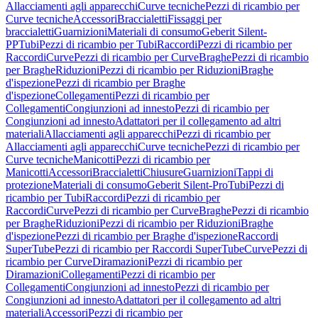
Allacciamenti agli apparecchi
Curve tecniche
Pezzi di ricambio per
Curve tecniche
Accessori
Braccialetti
Fissaggi per
braccialetti
Guarnizioni
Materiali di consumo
Geberit Silent-
PP
Tubi
Pezzi di ricambio per Tubi
Raccordi
Pezzi di ricambio per
Raccordi
Curve
Pezzi di ricambio per Curve
Braghe
Pezzi di ricambio
per Braghe
Riduzioni
Pezzi di ricambio per Riduzioni
Braghe
d'ispezione
Pezzi di ricambio per Braghe
d'ispezione
Collegamenti
Pezzi di ricambio per
Collegamenti
Congiunzioni ad innesto
Pezzi di ricambio per
Congiunzioni ad innesto
Adattatori per il collegamento ad altri
materiali
Allacciamenti agli apparecchi
Pezzi di ricambio per
Allacciamenti agli apparecchi
Curve tecniche
Pezzi di ricambio per
Curve tecniche
Manicotti
Pezzi di ricambio per
Manicotti
Accessori
Braccialetti
Chiusure
Guarnizioni
Tappi di
protezione
Materiali di consumo
Geberit Silent-Pro
Tubi
Pezzi di
ricambio per Tubi
Raccordi
Pezzi di ricambio per
Raccordi
Curve
Pezzi di ricambio per Curve
Braghe
Pezzi di ricambio
per Braghe
Riduzioni
Pezzi di ricambio per Riduzioni
Braghe
d'ispezione
Pezzi di ricambio per Braghe d'ispezione
Raccordi
SuperTube
Pezzi di ricambio per Raccordi SuperTube
Curve
Pezzi di
ricambio per Curve
Diramazioni
Pezzi di ricambio per
Diramazioni
Collegamenti
Pezzi di ricambio per
Collegamenti
Congiunzioni ad innesto
Pezzi di ricambio per
Congiunzioni ad innesto
Adattatori per il collegamento ad altri
materiali
Accessori
Pezzi di ricambio per