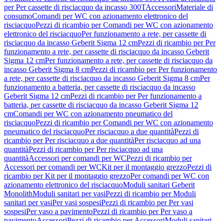
per Per cassette di risciacquo da incasso 300T
Accessori
Materiale di
consumo
Comandi per WC con azionamento elettronico del
risciacquo
Pezzi di ricambio per Comandi per WC con azionamento
elettronico del risciacquo
Per funzionamento a rete, per cassette di
risciacquo da incasso Geberit Sigma 12 cm
Pezzi di ricambio per Per
funzionamento a rete, per cassette di risciacquo da incasso Geberit
Sigma 12 cm
Per funzionamento a rete, per cassette di risciacquo da
incasso Geberit Sigma 8 cm
Pezzi di ricambio per Per funzionamento
a rete, per cassette di risciacquo da incasso Geberit Sigma 8 cm
Per
funzionamento a batteria, per cassette di risciacquo da incasso
Geberit Sigma 12 cm
Pezzi di ricambio per Per funzionamento a
batteria, per cassette di risciacquo da incasso Geberit Sigma 12
cm
Comandi per WC con azionamento pneumatico del
risciacquo
Pezzi di ricambio per Comandi per WC con azionamento
pneumatico del risciacquo
Per risciacquo a due quantità
Pezzi di
ricambio per Per risciacquo a due quantità
Per risciacquo ad una
quantità
Pezzi di ricambio per Per risciacquo ad una
quantità
Accessori per comandi per WC
Pezzi di ricambio per
Accessori per comandi per WC
Kit per il montaggio grezzo
Pezzi di
ricambio per Kit per il montaggio grezzo
Per comandi per WC con
azionamento elettronico del risciacquo
Moduli sanitari Geberit
Monolith
Moduli sanitari per vasi
Pezzi di ricambio per Moduli
sanitari per vasi
Per vasi sospesi
Pezzi di ricambio per Per vasi
sospesi
Per vaso a pavimento
Pezzi di ricambio per Per vaso a
pavimento
Accessori
Pezzi di ricambio per Accessori
Moduli sanitari