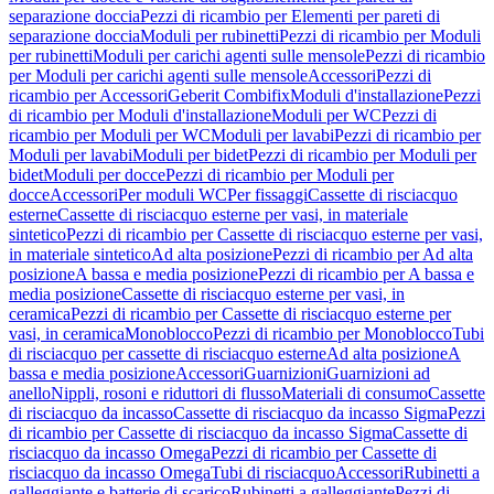
separazione doccia
Pezzi di ricambio per Elementi per pareti di
separazione doccia
Moduli per rubinetti
Pezzi di ricambio per Moduli
per rubinetti
Moduli per carichi agenti sulle mensole
Pezzi di ricambio
per Moduli per carichi agenti sulle mensole
Accessori
Pezzi di
ricambio per Accessori
Geberit Combifix
Moduli d'installazione
Pezzi
di ricambio per Moduli d'installazione
Moduli per WC
Pezzi di
ricambio per Moduli per WC
Moduli per lavabi
Pezzi di ricambio per
Moduli per lavabi
Moduli per bidet
Pezzi di ricambio per Moduli per
bidet
Moduli per docce
Pezzi di ricambio per Moduli per
docce
Accessori
Per moduli WC
Per fissaggi
Cassette di risciacquo
esterne
Cassette di risciacquo esterne per vasi, in materiale
sintetico
Pezzi di ricambio per Cassette di risciacquo esterne per vasi,
in materiale sintetico
Ad alta posizione
Pezzi di ricambio per Ad alta
posizione
A bassa e media posizione
Pezzi di ricambio per A bassa e
media posizione
Cassette di risciacquo esterne per vasi, in
ceramica
Pezzi di ricambio per Cassette di risciacquo esterne per
vasi, in ceramica
Monoblocco
Pezzi di ricambio per Monoblocco
Tubi
di risciacquo per cassette di risciacquo esterne
Ad alta posizione
A
bassa e media posizione
Accessori
Guarnizioni
Guarnizioni ad
anello
Nippli, rosoni e riduttori di flusso
Materiali di consumo
Cassette
di risciacquo da incasso
Cassette di risciacquo da incasso Sigma
Pezzi
di ricambio per Cassette di risciacquo da incasso Sigma
Cassette di
risciacquo da incasso Omega
Pezzi di ricambio per Cassette di
risciacquo da incasso Omega
Tubi di risciacquo
Accessori
Rubinetti a
galleggiante e batterie di scarico
Rubinetti a galleggiante
Pezzi di