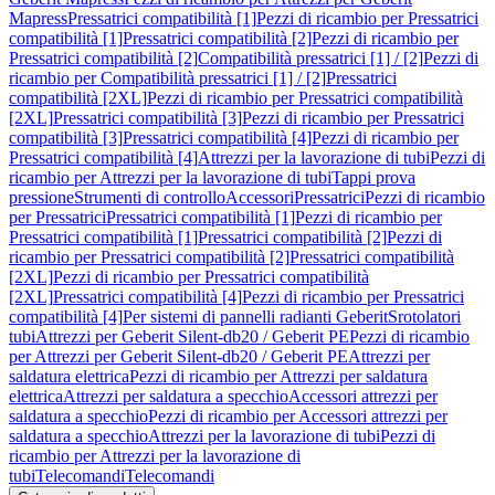
Mapress
Pressatrici compatibilità [1]
Pezzi di ricambio per Pressatrici
compatibilità [1]
Pressatrici compatibilità [2]
Pezzi di ricambio per
Pressatrici compatibilità [2]
Compatibilità pressatrici [1] / [2]
Pezzi di
ricambio per Compatibilità pressatrici [1] / [2]
Pressatrici
compatibilità [2XL]
Pezzi di ricambio per Pressatrici compatibilità
[2XL]
Pressatrici compatibilità [3]
Pezzi di ricambio per Pressatrici
compatibilità [3]
Pressatrici compatibilità [4]
Pezzi di ricambio per
Pressatrici compatibilità [4]
Attrezzi per la lavorazione di tubi
Pezzi di
ricambio per Attrezzi per la lavorazione di tubi
Tappi prova
pressione
Strumenti di controllo
Accessori
Pressatrici
Pezzi di ricambio
per Pressatrici
Pressatrici compatibilità [1]
Pezzi di ricambio per
Pressatrici compatibilità [1]
Pressatrici compatibilità [2]
Pezzi di
ricambio per Pressatrici compatibilità [2]
Pressatrici compatibilità
[2XL]
Pezzi di ricambio per Pressatrici compatibilità
[2XL]
Pressatrici compatibilità [4]
Pezzi di ricambio per Pressatrici
compatibilità [4]
Per sistemi di pannelli radianti Geberit
Srotolatori
tubi
Attrezzi per Geberit Silent-db20 / Geberit PE
Pezzi di ricambio
per Attrezzi per Geberit Silent-db20 / Geberit PE
Attrezzi per
saldatura elettrica
Pezzi di ricambio per Attrezzi per saldatura
elettrica
Attrezzi per saldatura a specchio
Accessori attrezzi per
saldatura a specchio
Pezzi di ricambio per Accessori attrezzi per
saldatura a specchio
Attrezzi per la lavorazione di tubi
Pezzi di
ricambio per Attrezzi per la lavorazione di
tubi
Telecomandi
Telecomandi