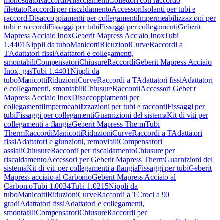
monostrato
Raccordi
Allacciamenti
Collettori con raccordo
filettato
Raccordi per riscaldamento
Accessori
Isolanti per tubi e
raccordi
Disaccoppiamenti per collegamenti
Impermeabilizzazioni per
tubi e raccordi
Fissaggi per tubi
Fissaggi per collegamenti
Geberit
Mapress Acciaio Inox
Geberit Mapress Acciaio Inox
Tubi
1.4401
Nippli da tubo
Manicotti
Riduzioni
Curve
Raccordi a
T
Adattatori fissi
Adattatori e collegamenti,
smontabili
Compensatori
Chiusure
Raccordi
Geberit Mapress Acciaio
Inox, gas
Tubi 1.4401
Nippli da
tubo
Manicotti
Riduzioni
Curve
Raccordi a T
Adattatori fissi
Adattatori
e collegamenti, smontabili
Chiusure
Raccordi
Accessori Geberit
Mapress Acciaio Inox
Disaccoppiamenti per
collegamenti
Impermeabilizzazioni per tubi e raccordi
Fissaggi per
tubi
Fissaggi per collegamenti
Guarnizioni del sistema
Kit di viti per
collegamenti a flangia
Geberit Mapress Therm
Tubi
Therm
Raccordi
Manicotti
Riduzioni
Curve
Raccordi a T
Adattatori
fissi
Adattatori e giunzioni, removibili
Compensatori
assiali
Chiusure
Raccordi per riscaldamento
Chiusure per
riscaldamento
Accessori per Geberit Mapress Therm
Guarnizioni del
sistema
Kit di viti per collegamenti a flangia
Fissaggi per tubi
Geberit
Mapress acciaio al Carbonio
Geberit Mapress Acciaio al
Carbonio
Tubi 1.0034
Tubi 1.0215
Nippli da
tubo
Manicotti
Riduzioni
Curve
Raccordi a T
Croci a 90
gradi
Adattatori fissi
Adattatori e collegamenti,
smontabili
Compensatori
Chiusure
Raccordi per