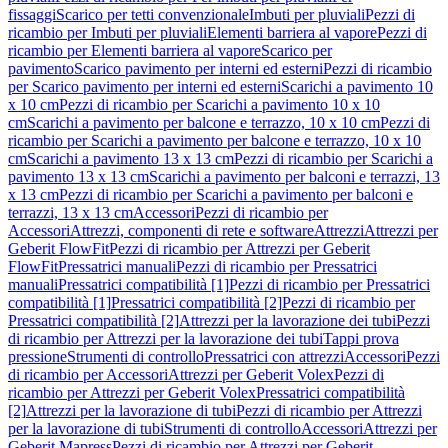
fissaggi
Scarico per tetti convenzionale
Imbuti per pluviali
Pezzi di
ricambio per Imbuti per pluviali
Elementi barriera al vapore
Pezzi di
ricambio per Elementi barriera al vapore
Scarico per
pavimento
Scarico pavimento per interni ed esterni
Pezzi di ricambio
per Scarico pavimento per interni ed esterni
Scarichi a pavimento 10
x 10 cm
Pezzi di ricambio per Scarichi a pavimento 10 x 10
cm
Scarichi a pavimento per balcone e terrazzo, 10 x 10 cm
Pezzi di
ricambio per Scarichi a pavimento per balcone e terrazzo, 10 x 10
cm
Scarichi a pavimento 13 x 13 cm
Pezzi di ricambio per Scarichi a
pavimento 13 x 13 cm
Scarichi a pavimento per balconi e terrazzi, 13
x 13 cm
Pezzi di ricambio per Scarichi a pavimento per balconi e
terrazzi, 13 x 13 cm
Accessori
Pezzi di ricambio per
Accessori
Attrezzi, componenti di rete e software
Attrezzi
Attrezzi per
Geberit FlowFit
Pezzi di ricambio per Attrezzi per Geberit
FlowFit
Pressatrici manuali
Pezzi di ricambio per Pressatrici
manuali
Pressatrici compatibilità [1]
Pezzi di ricambio per Pressatrici
compatibilità [1]
Pressatrici compatibilità [2]
Pezzi di ricambio per
Pressatrici compatibilità [2]
Attrezzi per la lavorazione dei tubi
Pezzi
di ricambio per Attrezzi per la lavorazione dei tubi
Tappi prova
pressione
Strumenti di controllo
Pressatrici con attrezzi
Accessori
Pezzi
di ricambio per Accessori
Attrezzi per Geberit Volex
Pezzi di
ricambio per Attrezzi per Geberit Volex
Pressatrici compatibilità
[2]
Attrezzi per la lavorazione di tubi
Pezzi di ricambio per Attrezzi
per la lavorazione di tubi
Strumenti di controllo
Accessori
Attrezzi per
Geberit Mapress
Pezzi di ricambio per Attrezzi per Geberit