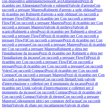
con dispositivo antiristagno
Sensori
Cavi
Alimentatori
Pezzi di
ricambio per Alimentatori
Valvole e rubinetti
Valvole d'arresto
Con
raccordi a pressare Mapress
Rubinetti d'arresto a sede obliqua
Pezzi
di ricambio per Rubinetti d'arresto a sede obliqua
Con raccordi a
pressare FlowFit
Pezzi di ricambio per Con raccordi a pressare
FlowFit
Con raccordi a pressare Mapress
Pezzi di ricambio per Con
raccordi a pressare Mapress
Valvole di prelievo
Valvole di
scarico
Rubinetti a sfera
Pezzi di ricambio per Rubinetti a sfera
Con
raccordi a pressare FlowFit
Pezzi di ricambio per Con raccordi a
pressare FlowFit
Con raccordi a pressare
Pezzi di ricambio per Con
raccordi a pressare
Con raccordi a pressare Mapress
Pezzi di ricambio
per Con raccordi a pressare Mapress
Rubinetti a sfera per
l'installazione da incasso
Pezzi di ricambio per Rubinetti a sfera per
l'installazione da incasso
Con raccordi a pressare FlowFit
Pezzi di
ricambio per Con raccordi a pressare FlowFit
Con raccordi a
pressare
Pezzi di ricambio per Con raccordi a pressare
Con raccordi
Volex
Con raccordi Compact
Pezzi di ricambio per Con raccordi
Compact
Con raccordi a pressare Mapress
Pezzi di ricambio per Con
raccordi a pressare Mapress
Con raccordi filettati
Unità valvole
d'intercettazione e collettori per il montaggio da incasso
Pezzi di
ricambio per Unità valvole d'intercettazione e collettori per il
montaggio da incasso
Con raccordi Compact
Pezzi di ricambio per
Con raccordi Compact
Valvole di ritegno
Con raccordi a pressare
Mapress
Collegamenti idrici per contatore dell'acqua
Con raccordi
filettati
Valvole di sfiato per riscaldamento
Valvole di sfiato