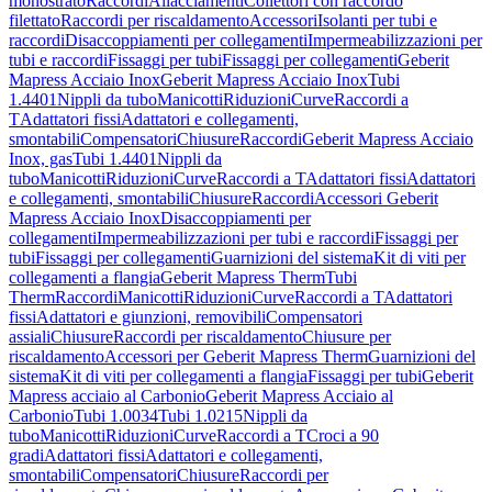
monostrato
Raccordi
Allacciamenti
Collettori con raccordo
filettato
Raccordi per riscaldamento
Accessori
Isolanti per tubi e
raccordi
Disaccoppiamenti per collegamenti
Impermeabilizzazioni per
tubi e raccordi
Fissaggi per tubi
Fissaggi per collegamenti
Geberit
Mapress Acciaio Inox
Geberit Mapress Acciaio Inox
Tubi
1.4401
Nippli da tubo
Manicotti
Riduzioni
Curve
Raccordi a
T
Adattatori fissi
Adattatori e collegamenti,
smontabili
Compensatori
Chiusure
Raccordi
Geberit Mapress Acciaio
Inox, gas
Tubi 1.4401
Nippli da
tubo
Manicotti
Riduzioni
Curve
Raccordi a T
Adattatori fissi
Adattatori
e collegamenti, smontabili
Chiusure
Raccordi
Accessori Geberit
Mapress Acciaio Inox
Disaccoppiamenti per
collegamenti
Impermeabilizzazioni per tubi e raccordi
Fissaggi per
tubi
Fissaggi per collegamenti
Guarnizioni del sistema
Kit di viti per
collegamenti a flangia
Geberit Mapress Therm
Tubi
Therm
Raccordi
Manicotti
Riduzioni
Curve
Raccordi a T
Adattatori
fissi
Adattatori e giunzioni, removibili
Compensatori
assiali
Chiusure
Raccordi per riscaldamento
Chiusure per
riscaldamento
Accessori per Geberit Mapress Therm
Guarnizioni del
sistema
Kit di viti per collegamenti a flangia
Fissaggi per tubi
Geberit
Mapress acciaio al Carbonio
Geberit Mapress Acciaio al
Carbonio
Tubi 1.0034
Tubi 1.0215
Nippli da
tubo
Manicotti
Riduzioni
Curve
Raccordi a T
Croci a 90
gradi
Adattatori fissi
Adattatori e collegamenti,
smontabili
Compensatori
Chiusure
Raccordi per