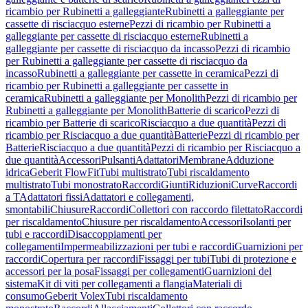
ricambio per Rubinetti a galleggiante
Rubinetti a galleggiante per
cassette di risciacquo esterne
Pezzi di ricambio per Rubinetti a
galleggiante per cassette di risciacquo esterne
Rubinetti a
galleggiante per cassette di risciacquo da incasso
Pezzi di ricambio
per Rubinetti a galleggiante per cassette di risciacquo da
incasso
Rubinetti a galleggiante per cassette in ceramica
Pezzi di
ricambio per Rubinetti a galleggiante per cassette in
ceramica
Rubinetti a galleggiante per Monolith
Pezzi di ricambio per
Rubinetti a galleggiante per Monolith
Batterie di scarico
Pezzi di
ricambio per Batterie di scarico
Risciacquo a due quantità
Pezzi di
ricambio per Risciacquo a due quantità
Batterie
Pezzi di ricambio per
Batterie
Risciacquo a due quantità
Pezzi di ricambio per Risciacquo a
due quantità
Accessori
Pulsanti
Adattatori
Membrane
Adduzione
idrica
Geberit FlowFit
Tubi multistrato
Tubi riscaldamento
multistrato
Tubi monostrato
Raccordi
Giunti
Riduzioni
Curve
Raccordi
a T
Adattatori fissi
Adattatori e collegamenti,
smontabili
Chiusure
Raccordi
Collettori con raccordo filettato
Raccordi
per riscaldamento
Chiusure per riscaldamento
Accessori
Isolanti per
tubi e raccordi
Disaccoppiamenti per
collegamenti
Impermeabilizzazioni per tubi e raccordi
Guarnizioni per
raccordi
Copertura per raccordi
Fissaggi per tubi
Tubi di protezione e
accessori per la posa
Fissaggi per collegamenti
Guarnizioni del
sistema
Kit di viti per collegamenti a flangia
Materiali di
consumo
Geberit Volex
Tubi riscaldamento