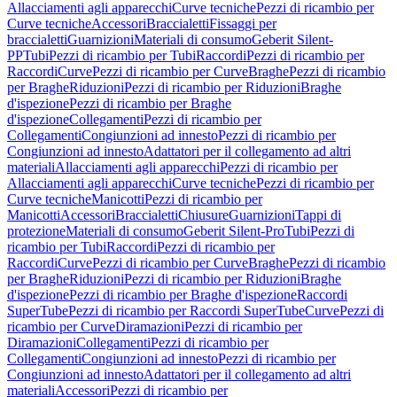
Allacciamenti agli apparecchi
Curve tecniche
Pezzi di ricambio per
Curve tecniche
Accessori
Braccialetti
Fissaggi per
braccialetti
Guarnizioni
Materiali di consumo
Geberit Silent-
PP
Tubi
Pezzi di ricambio per Tubi
Raccordi
Pezzi di ricambio per
Raccordi
Curve
Pezzi di ricambio per Curve
Braghe
Pezzi di ricambio
per Braghe
Riduzioni
Pezzi di ricambio per Riduzioni
Braghe
d'ispezione
Pezzi di ricambio per Braghe
d'ispezione
Collegamenti
Pezzi di ricambio per
Collegamenti
Congiunzioni ad innesto
Pezzi di ricambio per
Congiunzioni ad innesto
Adattatori per il collegamento ad altri
materiali
Allacciamenti agli apparecchi
Pezzi di ricambio per
Allacciamenti agli apparecchi
Curve tecniche
Pezzi di ricambio per
Curve tecniche
Manicotti
Pezzi di ricambio per
Manicotti
Accessori
Braccialetti
Chiusure
Guarnizioni
Tappi di
protezione
Materiali di consumo
Geberit Silent-Pro
Tubi
Pezzi di
ricambio per Tubi
Raccordi
Pezzi di ricambio per
Raccordi
Curve
Pezzi di ricambio per Curve
Braghe
Pezzi di ricambio
per Braghe
Riduzioni
Pezzi di ricambio per Riduzioni
Braghe
d'ispezione
Pezzi di ricambio per Braghe d'ispezione
Raccordi
SuperTube
Pezzi di ricambio per Raccordi SuperTube
Curve
Pezzi di
ricambio per Curve
Diramazioni
Pezzi di ricambio per
Diramazioni
Collegamenti
Pezzi di ricambio per
Collegamenti
Congiunzioni ad innesto
Pezzi di ricambio per
Congiunzioni ad innesto
Adattatori per il collegamento ad altri
materiali
Accessori
Pezzi di ricambio per