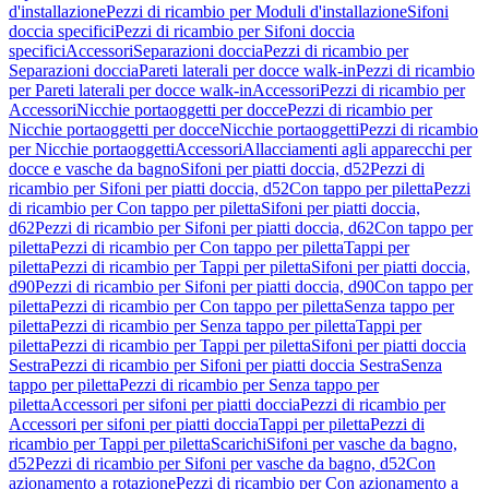
d'installazione
Pezzi di ricambio per Moduli d'installazione
Sifoni
doccia specifici
Pezzi di ricambio per Sifoni doccia
specifici
Accessori
Separazioni doccia
Pezzi di ricambio per
Separazioni doccia
Pareti laterali per docce walk-in
Pezzi di ricambio
per Pareti laterali per docce walk-in
Accessori
Pezzi di ricambio per
Accessori
Nicchie portaoggetti per docce
Pezzi di ricambio per
Nicchie portaoggetti per docce
Nicchie portaoggetti
Pezzi di ricambio
per Nicchie portaoggetti
Accessori
Allacciamenti agli apparecchi per
docce e vasche da bagno
Sifoni per piatti doccia, d52
Pezzi di
ricambio per Sifoni per piatti doccia, d52
Con tappo per piletta
Pezzi
di ricambio per Con tappo per piletta
Sifoni per piatti doccia,
d62
Pezzi di ricambio per Sifoni per piatti doccia, d62
Con tappo per
piletta
Pezzi di ricambio per Con tappo per piletta
Tappi per
piletta
Pezzi di ricambio per Tappi per piletta
Sifoni per piatti doccia,
d90
Pezzi di ricambio per Sifoni per piatti doccia, d90
Con tappo per
piletta
Pezzi di ricambio per Con tappo per piletta
Senza tappo per
piletta
Pezzi di ricambio per Senza tappo per piletta
Tappi per
piletta
Pezzi di ricambio per Tappi per piletta
Sifoni per piatti doccia
Sestra
Pezzi di ricambio per Sifoni per piatti doccia Sestra
Senza
tappo per piletta
Pezzi di ricambio per Senza tappo per
piletta
Accessori per sifoni per piatti doccia
Pezzi di ricambio per
Accessori per sifoni per piatti doccia
Tappi per piletta
Pezzi di
ricambio per Tappi per piletta
Scarichi
Sifoni per vasche da bagno,
d52
Pezzi di ricambio per Sifoni per vasche da bagno, d52
Con
azionamento a rotazione
Pezzi di ricambio per Con azionamento a