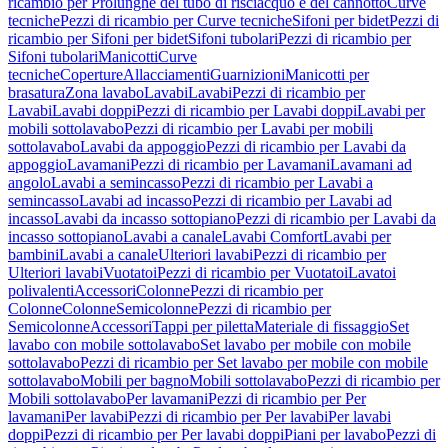
ricambio per Prolunghe del tubo di risciacquo e del cannotto
Curve
tecniche
Pezzi di ricambio per Curve tecniche
Sifoni per bidet
Pezzi di
ricambio per Sifoni per bidet
Sifoni tubolari
Pezzi di ricambio per
Sifoni tubolari
Manicotti
Curve
tecniche
Coperture
Allacciamenti
Guarnizioni
Manicotti per
brasatura
Zona lavabo
Lavabi
Lavabi
Pezzi di ricambio per
Lavabi
Lavabi doppi
Pezzi di ricambio per Lavabi doppi
Lavabi per
mobili sottolavabo
Pezzi di ricambio per Lavabi per mobili
sottolavabo
Lavabi da appoggio
Pezzi di ricambio per Lavabi da
appoggio
Lavamani
Pezzi di ricambio per Lavamani
Lavamani ad
angolo
Lavabi a semincasso
Pezzi di ricambio per Lavabi a
semincasso
Lavabi ad incasso
Pezzi di ricambio per Lavabi ad
incasso
Lavabi da incasso sottopiano
Pezzi di ricambio per Lavabi da
incasso sottopiano
Lavabi a canale
Lavabi Comfort
Lavabi per
bambini
Lavabi a canale
Ulteriori lavabi
Pezzi di ricambio per
Ulteriori lavabi
Vuotatoi
Pezzi di ricambio per Vuotatoi
Lavatoi
polivalenti
Accessori
Colonne
Pezzi di ricambio per
Colonne
Colonne
Semicolonne
Pezzi di ricambio per
Semicolonne
Accessori
Tappi per piletta
Materiale di fissaggio
Set
lavabo con mobile sottolavabo
Set lavabo per mobile con mobile
sottolavabo
Pezzi di ricambio per Set lavabo per mobile con mobile
sottolavabo
Mobili per bagno
Mobili sottolavabo
Pezzi di ricambio per
Mobili sottolavabo
Per lavamani
Pezzi di ricambio per Per
lavamani
Per lavabi
Pezzi di ricambio per Per lavabi
Per lavabi
doppi
Pezzi di ricambio per Per lavabi doppi
Piani per lavabo
Pezzi di