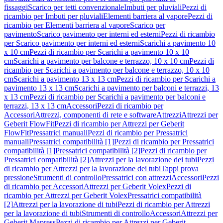
fissaggi
Scarico per tetti convenzionale
Imbuti per pluviali
Pezzi di
ricambio per Imbuti per pluviali
Elementi barriera al vapore
Pezzi di
ricambio per Elementi barriera al vapore
Scarico per
pavimento
Scarico pavimento per interni ed esterni
Pezzi di ricambio
per Scarico pavimento per interni ed esterni
Scarichi a pavimento 10
x 10 cm
Pezzi di ricambio per Scarichi a pavimento 10 x 10
cm
Scarichi a pavimento per balcone e terrazzo, 10 x 10 cm
Pezzi di
ricambio per Scarichi a pavimento per balcone e terrazzo, 10 x 10
cm
Scarichi a pavimento 13 x 13 cm
Pezzi di ricambio per Scarichi a
pavimento 13 x 13 cm
Scarichi a pavimento per balconi e terrazzi, 13
x 13 cm
Pezzi di ricambio per Scarichi a pavimento per balconi e
terrazzi, 13 x 13 cm
Accessori
Pezzi di ricambio per
Accessori
Attrezzi, componenti di rete e software
Attrezzi
Attrezzi per
Geberit FlowFit
Pezzi di ricambio per Attrezzi per Geberit
FlowFit
Pressatrici manuali
Pezzi di ricambio per Pressatrici
manuali
Pressatrici compatibilità [1]
Pezzi di ricambio per Pressatrici
compatibilità [1]
Pressatrici compatibilità [2]
Pezzi di ricambio per
Pressatrici compatibilità [2]
Attrezzi per la lavorazione dei tubi
Pezzi
di ricambio per Attrezzi per la lavorazione dei tubi
Tappi prova
pressione
Strumenti di controllo
Pressatrici con attrezzi
Accessori
Pezzi
di ricambio per Accessori
Attrezzi per Geberit Volex
Pezzi di
ricambio per Attrezzi per Geberit Volex
Pressatrici compatibilità
[2]
Attrezzi per la lavorazione di tubi
Pezzi di ricambio per Attrezzi
per la lavorazione di tubi
Strumenti di controllo
Accessori
Attrezzi per
Geberit Mapress
Pezzi di ricambio per Attrezzi per Geberit