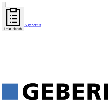
A geberit.it
I miei elenchi