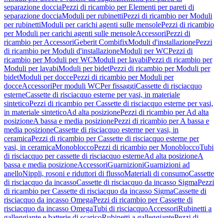
separazione doccia
Pezzi di ricambio per Elementi per pareti di
separazione doccia
Moduli per rubinetti
Pezzi di ricambio per Moduli
per rubinetti
Moduli per carichi agenti sulle mensole
Pezzi di ricambio
per Moduli per carichi agenti sulle mensole
Accessori
Pezzi di
ricambio per Accessori
Geberit Combifix
Moduli d'installazione
Pezzi
di ricambio per Moduli d'installazione
Moduli per WC
Pezzi di
ricambio per Moduli per WC
Moduli per lavabi
Pezzi di ricambio per
Moduli per lavabi
Moduli per bidet
Pezzi di ricambio per Moduli per
bidet
Moduli per docce
Pezzi di ricambio per Moduli per
docce
Accessori
Per moduli WC
Per fissaggi
Cassette di risciacquo
esterne
Cassette di risciacquo esterne per vasi, in materiale
sintetico
Pezzi di ricambio per Cassette di risciacquo esterne per vasi,
in materiale sintetico
Ad alta posizione
Pezzi di ricambio per Ad alta
posizione
A bassa e media posizione
Pezzi di ricambio per A bassa e
media posizione
Cassette di risciacquo esterne per vasi, in
ceramica
Pezzi di ricambio per Cassette di risciacquo esterne per
vasi, in ceramica
Monoblocco
Pezzi di ricambio per Monoblocco
Tubi
di risciacquo per cassette di risciacquo esterne
Ad alta posizione
A
bassa e media posizione
Accessori
Guarnizioni
Guarnizioni ad
anello
Nippli, rosoni e riduttori di flusso
Materiali di consumo
Cassette
di risciacquo da incasso
Cassette di risciacquo da incasso Sigma
Pezzi
di ricambio per Cassette di risciacquo da incasso Sigma
Cassette di
risciacquo da incasso Omega
Pezzi di ricambio per Cassette di
risciacquo da incasso Omega
Tubi di risciacquo
Accessori
Rubinetti a
galleggiante e batterie di scarico
Rubinetti a galleggiante
Pezzi di