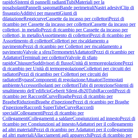
rapido
Sistemi di pannelli radianti
Tubi
Materiali per la
posa
Isolanti
Pannelli sagomati
Bande perimetrali
Nastri adesivi
Clip di
fissaggio
Additivi per massetti
Giunti di
dilatazione
Reggicurve
Cassette da incasso per collettori
Pezzi di
ricambio per Cassette da incasso per collettori
Cassette da incasso per
collettori, in metallo
Pezzi di ricambio per Cassette da incasso per
collettori, in metallo
Assortimento di collettori
Pezzi di ricambio per
Assortimento di collettori
Collettori per riscaldamento a
pavimento
Pezzi di ricambio per Collettori per riscaldamento a
pavimento
Valvole a sfera
Termometri
Adattatori
Pezzi di ricambio per
Adattatori
Terminali per collettori
Valvole di sfiato
rapido
Chiusure
Suddivisori di flusso
Unità di termoregolazione
Pezzi
di ricambio per Unità di termoregolazione
Collettori per circuiti dei
radiatori
Pezzi di ricambio per Collettori per circuiti dei
radiatori
Bypass
Componenti di regolazione
Attuatori
Termostati
ambiente
Accessori
Isolanti per collettori
Tubi di protezione
Sistemi di
smaltimento dell’edificio
Geberit Silent-db20
Tubi
Raccordi
Pezzi di
ricambio per Raccordi
Curve
Braghe
Pezzi di ricambio per
Braghe
Riduzioni
Braghe d'ispezione
Pezzi di ricambio per Braghe
d'ispezione
Raccordi SuperTube
Curve
Raccordi
speciali
Collegamenti
Pezzi di ricambio per
Collegamenti
Collegamenti a saldare
Congiunzioni ad innesto
Pezzi di
ricambio per Congiunzioni ad innesto
Adattatori per il collegamento
ad altri materiali
Pezzi di ricambio per Adattatori per il collegamento
ad altri materiali
Allacciamenti agli apparecchi
Pezzi di ricambio per