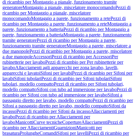
di ricambio per Montaggio a pianale, funzionamento tramite
generatore
Montaggio a pianale, miscelatore monocomando
Pezzi di
ricambio per Montaggio a pianale, miscelatore
monocomando
Montaggio a parete, funzionamento a rete
Pezzi di
ricambio per Montaggio a parete, funzionamento a rete
Montaggio a
parete, funzionamento a batteria
Pezzi di ricambio per Montaggio a
parete, funzionamento a batteria
Montaggio a parete, funzionamento
tramite generatore
Pezzi di ricambio per Montaggio a parete,
funzionamento tramite generatore
Montaggio a parete, miscelatore a
due manopole
Pezzi di ricambio per Montaggio a parete, miscelatore
a due manopole
Accessori
Pezzi di ricambio per Accessori
Per
rubinetterie per lavabo
Pezzi di ricambio per Per rubinetterie per
lavabo
Allacciamenti agli apparecchi per zona lavabo, lavelli,
apparecchi e lavatoi
Sifoni per lavabi
Pezzi di ricambio per Sifoni per
lavabi
Sifoni tubolari
Pezzi di ricambio per Sifoni tubolari
Sifoni
tubolari, modello compatto
Pezzi di ricambio per Sifoni tubolari,
modello compatto
Sifoni con tubo ad immersione per lavabo
Pezzi di
ricambio per Sifoni con tubo ad immersione per lavabo
Sifoni a
passaggio diretto per lavabo, modello compatto
Pezzi di ricambio per
Sifoni a passaggio diretto per lavabo, modello compatto
Sifoni da
incasso
Pezzi di ricambio per Sifoni da incasso
Allacciamenti per
lavabo
Pezzi di ricambio per Allacciamenti per
lavabo
Manicotti
Curve tecniche
Coperture
Allacciamenti
Pezzi di
ricambio per Allacciamenti
Guarnizioni
Manicotti per
brasatura
Prolunghe
Comandi
Sifoni per lavelli
Pezzi di ricambio per