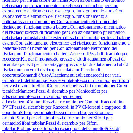
ricambio per Installazione da incasso
Con azionamento elettronico
del risciacquo, funzionamento a rete
Pezzi di ricambio per Con
azionamento elettronico del risciacquo, funzionamento a rete
Con
azionamento elettronico del risciacquo, funzionamento a
batteria
Pezzi di ricambio per Con azionamento elettronico del
risciacquo, funzionamento a batteria
Con azionamento pneumatico
del risciacquo
Pezzi di ricambio per Con azionamento pneumatico
del risciacquo
Installazione esterna
Pezzi di ricambio per Installazione
esterna
Con azionamento elettronico del risciacquo, funzionamento a
batteria
Pezzi di ricambio per Con azionamento elettronico del
risciacquo, funzionamento a batteria
Accessori
Pezzi di ricambio per
Accessori
Kit per il montaggio grezzo e kit di adattamento
Pezzi di
ricambio per Kit per il montaggio grezzo e kit di adattamento
Tubi di
risciacquo, curve di risciacquo e adattatori
Placche di
copertura
Comandi d’uso
Allacciamenti agli apparecchi per vasi,
orinatoi e bidet
Sifoni per vasi e vuotatoi
Pezzi di ricambio per Sifoni
per vasi e vuotatoi
Sifoni
Curve tecniche
Pezzi di ricambio per Curve
tecniche
Manicotti
Pezzi di ricambio per Manicotti
Set per
allacciamento
Pezzi di ricambio per Set per
allacciamento
Cannotti
Pezzi di ricambio per Cannotti
Raccordi in
PVC
Pezzi di ricambio per Raccordi in PVC
Morsetti e cappucci di
copertura
Sifoni per orinatoi
Pezzi di ricambio per Sifoni per
orinatoi
Sifoni per orinatoio
Pezzi di ricambio per Sifoni per
orinatoio
Sifoni tubolari
Pezzi di ricambio per Sifoni
tubolari
Prolunghe del tubo di risciacquo e del cannotto
Pezzi di