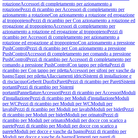
rotazione
Accessori di completamento per azionamento a
rotazione
Pezzi di ricambio per Accessori di completamento per
azionamento a rotazione
Con azionamento a rotazione ed erogazione
al troppopieno
Pezzi di ricambio per Con azionamento a rotazione ed
erogazione al troppopieno
Accessori di completamento per
azionamento a rotazione ed erogazione al troppopieno
Pezzi di
ricambio per Accessori di completamento per azionamento a
rotazione ed erogazione al troppopieno
Con azionamento a pressione
PushControl
Pezzi di ricambio per Con azionamento a pressione
PushControl
Accessori di completamento per comando a pressione
PushControl
Pezzi di ricambio per Accessori di completamento per
comando a pressione PushControl
Con tappo per piletta
Pezzi di
ricambio per Con tappo per piletta
Accessori per sifoni per vasche da
bagno
Tappi per piletta
Allacciamenti idrici
Sistemi di installazione e
di risciacquo
Geberit Duofix
Pareti
Pezzi di ricambio per Pareti
Sistemi
portanti
Pezzi di ricambio per Sistemi
portanti
Pannellature
Accessori
Pezzi di ricambio per Accessori
Moduli
d'installazione
Pezzi di ricambio per Moduli d'installazione
Moduli
per WC
Pezzi di ricambio per Moduli per WC
Moduli per
lavabi
Pezzi di ricambio per Moduli per lavabi
Moduli per bidet
Pezzi
di ricambio per Moduli per bidet
Moduli per orinatoi
Pezzi di
ricambio per Moduli per orinatoi
Moduli per docce con scarico a
parete
Pezzi di ricambio per Moduli per docce con scarico a
parete
Moduli per docce e vasche da bagno
Pezzi di ricambio per
Moduli per docce e vasche da bagno
Elementi per pareti di