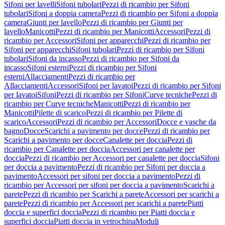
Sifoni per lavelli
Sifoni tubolari
Pezzi di ricambio per Sifoni
tubolari
Sifoni a doppia camera
Pezzi di ricambio per Sifoni a doppia
camera
Giunti per lavello
Pezzi di ricambio per Giunti per
lavello
Manicotti
Pezzi di ricambio per Manicotti
Accessori
Pezzi di
ricambio per Accessori
Sifoni per apparecchi
Pezzi di ricambio per
Sifoni per apparecchi
Sifoni tubolari
Pezzi di ricambio per Sifoni
tubolari
Sifoni da incasso
Pezzi di ricambio per Sifoni da
incasso
Sifoni esterni
Pezzi di ricambio per Sifoni
esterni
Allacciamenti
Pezzi di ricambio per
Allacciamenti
Accessori
Sifoni per lavatoi
Pezzi di ricambio per Sifoni
per lavatoi
Sifoni
Pezzi di ricambio per Sifoni
Curve tecniche
Pezzi di
ricambio per Curve tecniche
Manicotti
Pezzi di ricambio per
Manicotti
Pilette di scarico
Pezzi di ricambio per Pilette di
scarico
Accessori
Pezzi di ricambio per Accessori
Docce e vasche da
bagno
Docce
Scarichi a pavimento per docce
Pezzi di ricambio per
Scarichi a pavimento per docce
Canalette per doccia
Pezzi di
ricambio per Canalette per doccia
Accessori per canalette per
doccia
Pezzi di ricambio per Accessori per canalette per doccia
Sifoni
per doccia a pavimento
Pezzi di ricambio per Sifoni per doccia a
pavimento
Accessori per sifoni per doccia a pavimento
Pezzi di
ricambio per Accessori per sifoni per doccia a pavimento
Scarichi a
parete
Pezzi di ricambio per Scarichi a parete
Accessori per scarichi a
parete
Pezzi di ricambio per Accessori per scarichi a parete
Piatti
doccia e superfici doccia
Pezzi di ricambio per Piatti doccia e
superfici doccia
Piatti doccia in vetrochina
Moduli