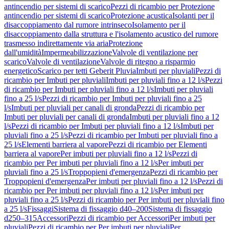
antincendio per sistemi di scarico
Pezzi di ricambio per Protezione
antincendio per sistemi di scarico
Protezione acustica
Isolanti per il
disaccoppiamento dal rumore intrinseco
Isolamento per il
disaccoppiamento dalla struttura e l'isolamento acustico del rumore
trasmesso indirettamente via aria
Protezione
dall'umidità
Impermeabilizzazione
Valvole di ventilazione per
scarico
Valvole di ventilazione
Valvole di ritegno a risparmio
energetico
Scarico per tetti Geberit Pluvia
Imbuti per pluviali
Pezzi di
ricambio per Imbuti per pluviali
Imbuti per pluviali fino a 12 l/s
Pezzi
di ricambio per Imbuti per pluviali fino a 12 l/s
Imbuti per pluviali
fino a 25 l/s
Pezzi di ricambio per Imbuti per pluviali fino a 25
l/s
Imbuti per pluviali per canali di gronda
Pezzi di ricambio per
Imbuti per pluviali per canali di gronda
Imbuti per pluviali fino a 12
l/s
Pezzi di ricambio per Imbuti per pluviali fino a 12 l/s
Imbuti per
pluviali fino a 25 l/s
Pezzi di ricambio per Imbuti per pluviali fino a
25 l/s
Elementi barriera al vapore
Pezzi di ricambio per Elementi
barriera al vapore
Per imbuti per pluviali fino a 12 l/s
Pezzi di
ricambio per Per imbuti per pluviali fino a 12 l/s
Per imbuti per
pluviali fino a 25 l/s
Troppopieni d'emergenza
Pezzi di ricambio per
Troppopieni d'emergenza
Per imbuti per pluviali fino a 12 l/s
Pezzi di
ricambio per Per imbuti per pluviali fino a 12 l/s
Per imbuti per
pluviali fino a 25 l/s
Pezzi di ricambio per Per imbuti per pluviali fino
a 25 l/s
Fissaggi
Sistema di fissaggio d40–200
Sistema di fissaggio
d250–315
Accessori
Pezzi di ricambio per Accessori
Per imbuti per
pluviali
Pezzi di ricambio per Per imbuti per pluviali
Per