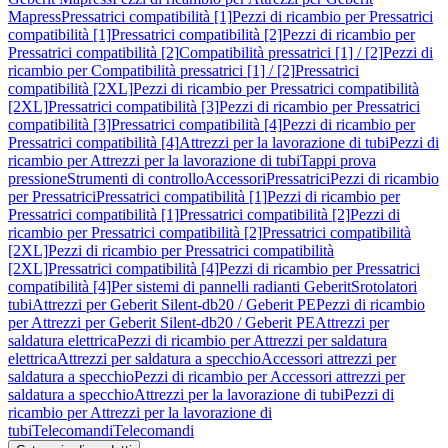
Mapress
Pressatrici compatibilità [1]
Pezzi di ricambio per Pressatrici
compatibilità [1]
Pressatrici compatibilità [2]
Pezzi di ricambio per
Pressatrici compatibilità [2]
Compatibilità pressatrici [1] / [2]
Pezzi di
ricambio per Compatibilità pressatrici [1] / [2]
Pressatrici
compatibilità [2XL]
Pezzi di ricambio per Pressatrici compatibilità
[2XL]
Pressatrici compatibilità [3]
Pezzi di ricambio per Pressatrici
compatibilità [3]
Pressatrici compatibilità [4]
Pezzi di ricambio per
Pressatrici compatibilità [4]
Attrezzi per la lavorazione di tubi
Pezzi di
ricambio per Attrezzi per la lavorazione di tubi
Tappi prova
pressione
Strumenti di controllo
Accessori
Pressatrici
Pezzi di ricambio
per Pressatrici
Pressatrici compatibilità [1]
Pezzi di ricambio per
Pressatrici compatibilità [1]
Pressatrici compatibilità [2]
Pezzi di
ricambio per Pressatrici compatibilità [2]
Pressatrici compatibilità
[2XL]
Pezzi di ricambio per Pressatrici compatibilità
[2XL]
Pressatrici compatibilità [4]
Pezzi di ricambio per Pressatrici
compatibilità [4]
Per sistemi di pannelli radianti Geberit
Srotolatori
tubi
Attrezzi per Geberit Silent-db20 / Geberit PE
Pezzi di ricambio
per Attrezzi per Geberit Silent-db20 / Geberit PE
Attrezzi per
saldatura elettrica
Pezzi di ricambio per Attrezzi per saldatura
elettrica
Attrezzi per saldatura a specchio
Accessori attrezzi per
saldatura a specchio
Pezzi di ricambio per Accessori attrezzi per
saldatura a specchio
Attrezzi per la lavorazione di tubi
Pezzi di
ricambio per Attrezzi per la lavorazione di
tubi
Telecomandi
Telecomandi