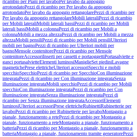
ricambio per Piani per lavabo
Per lavabo da appoggio
arrotondato
Pezzi di ricambio per Per lavabo da appoggio
arrotondato
Per lavabo da appoggio rettangolare
Pezzi di ricambio per
Per lavabo da appoggio rettangolare
Mobili laterali
Pezzi di ricambio
per Mobili laterali
Mobili laterali bassi
Pezzi di ricambio per Mobili
laterali bassi
Mobili a colonna
Pezzi di ricambio per Mobili a
colonna
Mobili a mezza altezza
Pezzi di ricambio per Mobili a mezza
altezza
Mobili pensili
Pezzi di ricambio per Mobili pensili
Ulteriori
mobili per bagno
Pezzi di ricambio per Ulteriori mobili per
bagno
Mensole contenitore
Pezzi di ricambio per Mensole
contenitore
Accessori
Inserti per cassetti e portaoggetti
Portasalviette e
ganci portasalviette
Elementi luminosi
Maniglie
Set piedini
Lavagne
magnetiche
Prese elettriche
Ulteriori accessori
Specchi e mobili
specchio
Specchio
Pezzi di ricambio per Specchio
Con illuminazione
integrata
Pezzi di ricambio per Con illuminazione integrata
Senza
illuminazione integrata
Mobili specchio
Pezzi di ricambio per Mobili
specchio
Con illuminazione integrata
Pezzi di ricambio per Con
illuminazione integrata
Senza illuminazione integrata
Pezzi di
ricambio per Senza illuminazione integrata
Accessori
Elementi
luminosi
Ulteriori accessori
Prese elettriche
Rubinetti
Rubinetterie per
lavabo
Pezzi di ricambio per Rubinetterie per lavabo
Montaggio a
pianale, funzionamento a rete
Pezzi di ricambio per Montaggio a
pianale, funzionamento a rete
Montaggio a pianale, funzionamento a
batteria
Pezzi di ricambio per Montaggio a pianale, funzionamento a
batteria
Montaggio a pianale, funzionamento tramite generatore
Pezzi