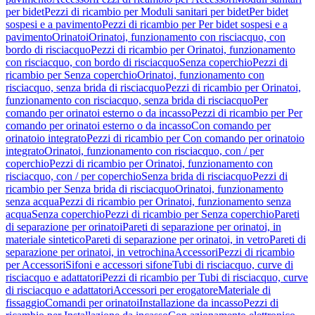
per bidet
Pezzi di ricambio per Moduli sanitari per bidet
Per bidet
sospesi e a pavimento
Pezzi di ricambio per Per bidet sospesi e a
pavimento
Orinatoi
Orinatoi, funzionamento con risciacquo, con
bordo di risciacquo
Pezzi di ricambio per Orinatoi, funzionamento
con risciacquo, con bordo di risciacquo
Senza coperchio
Pezzi di
ricambio per Senza coperchio
Orinatoi, funzionamento con
risciacquo, senza brida di risciacquo
Pezzi di ricambio per Orinatoi,
funzionamento con risciacquo, senza brida di risciacquo
Per
comando per orinatoi esterno o da incasso
Pezzi di ricambio per Per
comando per orinatoi esterno o da incasso
Con comando per
orinatoio integrato
Pezzi di ricambio per Con comando per orinatoio
integrato
Orinatoi, funzionamento con risciacquo, con / per
coperchio
Pezzi di ricambio per Orinatoi, funzionamento con
risciacquo, con / per coperchio
Senza brida di risciacquo
Pezzi di
ricambio per Senza brida di risciacquo
Orinatoi, funzionamento
senza acqua
Pezzi di ricambio per Orinatoi, funzionamento senza
acqua
Senza coperchio
Pezzi di ricambio per Senza coperchio
Pareti
di separazione per orinatoi
Pareti di separazione per orinatoi, in
materiale sintetico
Pareti di separazione per orinatoi, in vetro
Pareti di
separazione per orinatoi, in vetrochina
Accessori
Pezzi di ricambio
per Accessori
Sifoni e accessori sifone
Tubi di risciacquo, curve di
risciacquo e adattatori
Pezzi di ricambio per Tubi di risciacquo, curve
di risciacquo e adattatori
Accessori per erogatore
Materiale di
fissaggio
Comandi per orinatoi
Installazione da incasso
Pezzi di