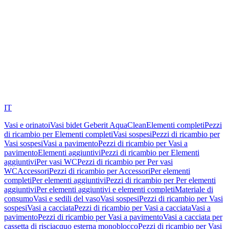
IT
Vasi e orinatoi
Vasi bidet Geberit AquaClean
Elementi completi
Pezzi
di ricambio per Elementi completi
Vasi sospesi
Pezzi di ricambio per
Vasi sospesi
Vasi a pavimento
Pezzi di ricambio per Vasi a
pavimento
Elementi aggiuntivi
Pezzi di ricambio per Elementi
aggiuntivi
Per vasi WC
Pezzi di ricambio per Per vasi
WC
Accessori
Pezzi di ricambio per Accessori
Per elementi
completi
Per elementi aggiuntivi
Pezzi di ricambio per Per elementi
aggiuntivi
Per elementi aggiuntivi e elementi completi
Materiale di
consumo
Vasi e sedili del vaso
Vasi sospesi
Pezzi di ricambio per Vasi
sospesi
Vasi a cacciata
Pezzi di ricambio per Vasi a cacciata
Vasi a
pavimento
Pezzi di ricambio per Vasi a pavimento
Vasi a cacciata per
cassetta di risciacquo esterna monoblocco
Pezzi di ricambio per Vasi