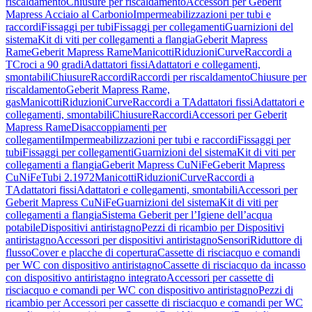
riscaldamento
Chiusure per riscaldamento
Accessori per Geberit
Mapress Acciaio al Carbonio
Impermeabilizzazioni per tubi e
raccordi
Fissaggi per tubi
Fissaggi per collegamenti
Guarnizioni del
sistema
Kit di viti per collegamenti a flangia
Geberit Mapress
Rame
Geberit Mapress Rame
Manicotti
Riduzioni
Curve
Raccordi a
T
Croci a 90 gradi
Adattatori fissi
Adattatori e collegamenti,
smontabili
Chiusure
Raccordi
Raccordi per riscaldamento
Chiusure per
riscaldamento
Geberit Mapress Rame,
gas
Manicotti
Riduzioni
Curve
Raccordi a T
Adattatori fissi
Adattatori e
collegamenti, smontabili
Chiusure
Raccordi
Accessori per Geberit
Mapress Rame
Disaccoppiamenti per
collegamenti
Impermeabilizzazioni per tubi e raccordi
Fissaggi per
tubi
Fissaggi per collegamenti
Guarnizioni del sistema
Kit di viti per
collegamenti a flangia
Geberit Mapress CuNiFe
Geberit Mapress
CuNiFe
Tubi 2.1972
Manicotti
Riduzioni
Curve
Raccordi a
T
Adattatori fissi
Adattatori e collegamenti, smontabili
Accessori per
Geberit Mapress CuNiFe
Guarnizioni del sistema
Kit di viti per
collegamenti a flangia
Sistema Geberit per l’Igiene dell’acqua
potabile
Dispositivi antiristagno
Pezzi di ricambio per Dispositivi
antiristagno
Accessori per dispositivi antiristagno
Sensori
Riduttore di
flusso
Cover e placche di copertura
Cassette di risciacquo e comandi
per WC con dispositivo antiristagno
Cassette di risciacquo da incasso
con dispositivo antiristagno integrato
Accessori per cassette di
risciacquo e comandi per WC con dispositivo antiristagno
Pezzi di
ricambio per Accessori per cassette di risciacquo e comandi per WC