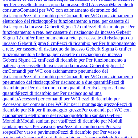
per Per cassette di risciacquo da incasso 300T
Accessori
Materiale di
consumo
Comandi per WC con azionamento elettronico del
risciacquo
Pezzi di ricambio per Comandi per WC con azionamento
elettronico del risciacquo
Per funzionamento a rete, per cassette di
risciacquo da incasso Geberit Sigma 12 cm
Pezzi di ricambio per Per
funzionamento a rete, per cassette di risciacquo da incasso Geberit
Sigma 12 cm
Per funzionamento a rete, per cassette di risciacquo da
incasso Geberit Sigma 8 cm
Pezzi di ricambio per Per funzionamento
a rete, per cassette di risciacquo da incasso Geberit Sigma 8 cm
Per
funzionamento a batteria, per cassette di risciacquo da incasso
Geberit Sigma 12 cm
Pezzi di ricambio per Per funzionamento a
batteria, per cassette di risciacquo da incasso Geberit Sigma 12
cm
Comandi per WC con azionamento pneumatico del
risciacquo
Pezzi di ricambio per Comandi per WC con azionamento
pneumatico del risciacquo
Per risciacquo a due quantità
Pezzi di
ricambio per Per risciacquo a due quantità
Per risciacquo ad una
quantità
Pezzi di ricambio per Per risciacquo ad una
quantità
Accessori per comandi per WC
Pezzi di ricambio per
Accessori per comandi per WC
Kit per il montaggio grezzo
Pezzi di
ricambio per Kit per il montaggio grezzo
Per comandi per WC con
azionamento elettronico del risciacquo
Moduli sanitari Geberit
Monolith
Moduli sanitari per vasi
Pezzi di ricambio per Moduli
sanitari per vasi
Per vasi sospesi
Pezzi di ricambio per Per vasi
sospesi
Per vaso a pavimento
Pezzi di ricambio per Per vaso a
pavimento
Accessori
Pezzi di ricambio per Accessori
Moduli sanitari