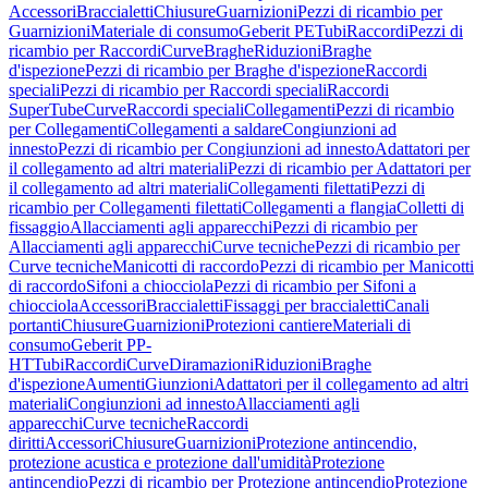
Accessori
Braccialetti
Chiusure
Guarnizioni
Pezzi di ricambio per
Guarnizioni
Materiale di consumo
Geberit PE
Tubi
Raccordi
Pezzi di
ricambio per Raccordi
Curve
Braghe
Riduzioni
Braghe
d'ispezione
Pezzi di ricambio per Braghe d'ispezione
Raccordi
speciali
Pezzi di ricambio per Raccordi speciali
Raccordi
SuperTube
Curve
Raccordi speciali
Collegamenti
Pezzi di ricambio
per Collegamenti
Collegamenti a saldare
Congiunzioni ad
innesto
Pezzi di ricambio per Congiunzioni ad innesto
Adattatori per
il collegamento ad altri materiali
Pezzi di ricambio per Adattatori per
il collegamento ad altri materiali
Collegamenti filettati
Pezzi di
ricambio per Collegamenti filettati
Collegamenti a flangia
Colletti di
fissaggio
Allacciamenti agli apparecchi
Pezzi di ricambio per
Allacciamenti agli apparecchi
Curve tecniche
Pezzi di ricambio per
Curve tecniche
Manicotti di raccordo
Pezzi di ricambio per Manicotti
di raccordo
Sifoni a chiocciola
Pezzi di ricambio per Sifoni a
chiocciola
Accessori
Braccialetti
Fissaggi per braccialetti
Canali
portanti
Chiusure
Guarnizioni
Protezioni cantiere
Materiali di
consumo
Geberit PP-
HT
Tubi
Raccordi
Curve
Diramazioni
Riduzioni
Braghe
d'ispezione
Aumenti
Giunzioni
Adattatori per il collegamento ad altri
materiali
Congiunzioni ad innesto
Allacciamenti agli
apparecchi
Curve tecniche
Raccordi
diritti
Accessori
Chiusure
Guarnizioni
Protezione antincendio,
protezione acustica e protezione dall'umidità
Protezione
antincendio
Pezzi di ricambio per Protezione antincendio
Protezione