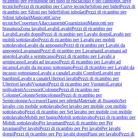
ricambio per Prolunghe del tubo di risciacquo e del cannotto
Curve
tecniche
Pezzi di ricambio per Curve tecniche
Sifoni per bidet
Pezzi di
ricambio per Sifoni per bidet
Sifoni tubolari
Pezzi di ricambio per
Sifoni tubolari
Manicotti
Curve
tecniche
Coperture
Allacciamenti
Guarnizioni
Manicotti per
brasatura
Zona lavabo
Lavabi
Lavabi
Pezzi di ricambio per
Lavabi
Lavabi doppi
Pezzi di ricambio per Lavabi doppi
Lavabi per
mobili sottolavabo
Pezzi di ricambio per Lavabi per mobili
sottolavabo
Lavabi da appoggio
Pezzi di ricambio per Lavabi da
appoggio
Lavamani
Pezzi di ricambio per Lavamani
Lavamani ad
angolo
Lavabi a semincasso
Pezzi di ricambio per Lavabi a
semincasso
Lavabi ad incasso
Pezzi di ricambio per Lavabi ad
incasso
Lavabi da incasso sottopiano
Pezzi di ricambio per Lavabi da
incasso sottopiano
Lavabi a canale
Lavabi Comfort
Lavabi per
bambini
Lavabi a canale
Ulteriori lavabi
Pezzi di ricambio per
Ulteriori lavabi
Vuotatoi
Pezzi di ricambio per Vuotatoi
Lavatoi
polivalenti
Accessori
Colonne
Pezzi di ricambio per
Colonne
Colonne
Semicolonne
Pezzi di ricambio per
Semicolonne
Accessori
Tappi per piletta
Materiale di fissaggio
Set
lavabo con mobile sottolavabo
Set lavabo per mobile con mobile
sottolavabo
Pezzi di ricambio per Set lavabo per mobile con mobile
sottolavabo
Mobili per bagno
Mobili sottolavabo
Pezzi di ricambio per
Mobili sottolavabo
Per lavamani
Pezzi di ricambio per Per
lavamani
Per lavabi
Pezzi di ricambio per Per lavabi
Per lavabi
doppi
Pezzi di ricambio per Per lavabi doppi
Piani per lavabo
Pezzi di