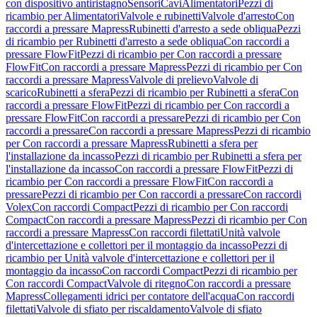
con dispositivo antiristagno
Sensori
Cavi
Alimentatori
Pezzi di
ricambio per Alimentatori
Valvole e rubinetti
Valvole d'arresto
Con
raccordi a pressare Mapress
Rubinetti d'arresto a sede obliqua
Pezzi
di ricambio per Rubinetti d'arresto a sede obliqua
Con raccordi a
pressare FlowFit
Pezzi di ricambio per Con raccordi a pressare
FlowFit
Con raccordi a pressare Mapress
Pezzi di ricambio per Con
raccordi a pressare Mapress
Valvole di prelievo
Valvole di
scarico
Rubinetti a sfera
Pezzi di ricambio per Rubinetti a sfera
Con
raccordi a pressare FlowFit
Pezzi di ricambio per Con raccordi a
pressare FlowFit
Con raccordi a pressare
Pezzi di ricambio per Con
raccordi a pressare
Con raccordi a pressare Mapress
Pezzi di ricambio
per Con raccordi a pressare Mapress
Rubinetti a sfera per
l'installazione da incasso
Pezzi di ricambio per Rubinetti a sfera per
l'installazione da incasso
Con raccordi a pressare FlowFit
Pezzi di
ricambio per Con raccordi a pressare FlowFit
Con raccordi a
pressare
Pezzi di ricambio per Con raccordi a pressare
Con raccordi
Volex
Con raccordi Compact
Pezzi di ricambio per Con raccordi
Compact
Con raccordi a pressare Mapress
Pezzi di ricambio per Con
raccordi a pressare Mapress
Con raccordi filettati
Unità valvole
d'intercettazione e collettori per il montaggio da incasso
Pezzi di
ricambio per Unità valvole d'intercettazione e collettori per il
montaggio da incasso
Con raccordi Compact
Pezzi di ricambio per
Con raccordi Compact
Valvole di ritegno
Con raccordi a pressare
Mapress
Collegamenti idrici per contatore dell'acqua
Con raccordi
filettati
Valvole di sfiato per riscaldamento
Valvole di sfiato