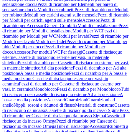
separazione doccia
Pezzi di ricambio per Elementi per pareti di
separazione doccia
Moduli per rubinetti
Pezzi di ricambio per Moduli
per rubinetti
Moduli per carichi agenti sulle mensole
Pezzi di ricambio
per Moduli per carichi agenti sulle mensole
Accessori
Pezzi di
ricambio per Accessori
Geberit Combifix
Moduli d'installazione
Pezzi
di ricambio per Moduli d'installazione
Moduli per WC
Pezzi di
ricambio per Moduli per WC
Moduli per lavabi
Pezzi di ricambio per
Moduli per lavabi
Moduli per bidet
Pezzi di ricambio per Moduli per
bidet
Moduli per docce
Pezzi di ricambio per Moduli per
docce
Accessori
Per moduli WC
Per fissaggi
Cassette di risciacquo
esterne
Cassette di risciacquo esterne per vasi, in materiale
sintetico
Pezzi di ricambio per Cassette di risciacquo esterne per vasi,
in materiale sintetico
Ad alta posizione
Pezzi di ricambio per Ad alta
posizione
A bassa e media posizione
Pezzi di ricambio per A bassa e
media posizione
Cassette di risciacquo esterne per vasi, in
ceramica
Pezzi di ricambio per Cassette di risciacquo esterne per
vasi, in ceramica
Monoblocco
Pezzi di ricambio per Monoblocco
Tubi
di risciacquo per cassette di risciacquo esterne
Ad alta posizione
A
bassa e media posizione
Accessori
Guarnizioni
Guarnizioni ad
anello
Nippli, rosoni e riduttori di flusso
Materiali di consumo
Cassette
di risciacquo da incasso
Cassette di risciacquo da incasso Sigma
Pezzi
di ricambio per Cassette di risciacquo da incasso Sigma
Cassette di
risciacquo da incasso Omega
Pezzi di ricambio per Cassette di
risciacquo da incasso Omega
Tubi di risciacquo
Accessori
Rubinetti a
galleggiante e batterie di scarico
Rubinetti a galleggiante
Pezzi di