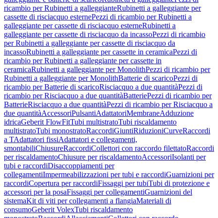
ricambio per Rubinetti a galleggiante
Rubinetti a galleggiante per
cassette di risciacquo esterne
Pezzi di ricambio per Rubinetti a
galleggiante per cassette di risciacquo esterne
Rubinetti a
galleggiante per cassette di risciacquo da incasso
Pezzi di ricambio
per Rubinetti a galleggiante per cassette di risciacquo da
incasso
Rubinetti a galleggiante per cassette in ceramica
Pezzi di
ricambio per Rubinetti a galleggiante per cassette in
ceramica
Rubinetti a galleggiante per Monolith
Pezzi di ricambio per
Rubinetti a galleggiante per Monolith
Batterie di scarico
Pezzi di
ricambio per Batterie di scarico
Risciacquo a due quantità
Pezzi di
ricambio per Risciacquo a due quantità
Batterie
Pezzi di ricambio per
Batterie
Risciacquo a due quantità
Pezzi di ricambio per Risciacquo a
due quantità
Accessori
Pulsanti
Adattatori
Membrane
Adduzione
idrica
Geberit FlowFit
Tubi multistrato
Tubi riscaldamento
multistrato
Tubi monostrato
Raccordi
Giunti
Riduzioni
Curve
Raccordi
a T
Adattatori fissi
Adattatori e collegamenti,
smontabili
Chiusure
Raccordi
Collettori con raccordo filettato
Raccordi
per riscaldamento
Chiusure per riscaldamento
Accessori
Isolanti per
tubi e raccordi
Disaccoppiamenti per
collegamenti
Impermeabilizzazioni per tubi e raccordi
Guarnizioni per
raccordi
Copertura per raccordi
Fissaggi per tubi
Tubi di protezione e
accessori per la posa
Fissaggi per collegamenti
Guarnizioni del
sistema
Kit di viti per collegamenti a flangia
Materiali di
consumo
Geberit Volex
Tubi riscaldamento