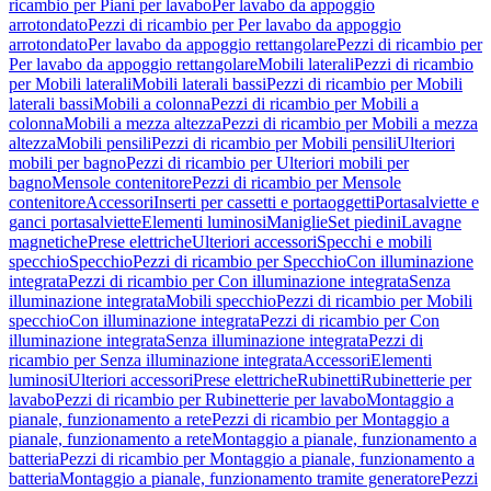
ricambio per Piani per lavabo
Per lavabo da appoggio
arrotondato
Pezzi di ricambio per Per lavabo da appoggio
arrotondato
Per lavabo da appoggio rettangolare
Pezzi di ricambio per
Per lavabo da appoggio rettangolare
Mobili laterali
Pezzi di ricambio
per Mobili laterali
Mobili laterali bassi
Pezzi di ricambio per Mobili
laterali bassi
Mobili a colonna
Pezzi di ricambio per Mobili a
colonna
Mobili a mezza altezza
Pezzi di ricambio per Mobili a mezza
altezza
Mobili pensili
Pezzi di ricambio per Mobili pensili
Ulteriori
mobili per bagno
Pezzi di ricambio per Ulteriori mobili per
bagno
Mensole contenitore
Pezzi di ricambio per Mensole
contenitore
Accessori
Inserti per cassetti e portaoggetti
Portasalviette e
ganci portasalviette
Elementi luminosi
Maniglie
Set piedini
Lavagne
magnetiche
Prese elettriche
Ulteriori accessori
Specchi e mobili
specchio
Specchio
Pezzi di ricambio per Specchio
Con illuminazione
integrata
Pezzi di ricambio per Con illuminazione integrata
Senza
illuminazione integrata
Mobili specchio
Pezzi di ricambio per Mobili
specchio
Con illuminazione integrata
Pezzi di ricambio per Con
illuminazione integrata
Senza illuminazione integrata
Pezzi di
ricambio per Senza illuminazione integrata
Accessori
Elementi
luminosi
Ulteriori accessori
Prese elettriche
Rubinetti
Rubinetterie per
lavabo
Pezzi di ricambio per Rubinetterie per lavabo
Montaggio a
pianale, funzionamento a rete
Pezzi di ricambio per Montaggio a
pianale, funzionamento a rete
Montaggio a pianale, funzionamento a
batteria
Pezzi di ricambio per Montaggio a pianale, funzionamento a
batteria
Montaggio a pianale, funzionamento tramite generatore
Pezzi