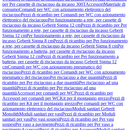
per Per cassette di risciacquo da incasso 300T
Accessori
Materiale di
consumo
Comandi per WC con azionamento elettronico del
risciacquo
Pezzi di ricambio per Comandi per WC con azionamento
elettronico del risciacquo
Per funzionamento a rete, per cassette di
risciacquo da incasso Geberit Sigma 12 cm
Pezzi di ricambio per Per
funzionamento a rete, per cassette di risciacquo da incasso Geberit
Sigma 12 cm
Per funzionamento a rete, per cassette di risciacquo da
incasso Geberit Sigma 8 cm
Pezzi di ricambio per Per funzionamento
a rete, per cassette di risciacquo da incasso Geberit Sigma 8 cm
Per
funzionamento a batteria, per cassette di risciacquo da incasso
Geberit Sigma 12 cm
Pezzi di ricambio per Per funzionamento a
batteria, per cassette di risciacquo da incasso Geberit Sigma 12
cm
Comandi per WC con azionamento pneumatico del
risciacquo
Pezzi di ricambio per Comandi per WC con azionamento
pneumatico del risciacquo
Per risciacquo a due quantità
Pezzi di
ricambio per Per risciacquo a due quantità
Per risciacquo ad una
quantità
Pezzi di ricambio per Per risciacquo ad una
quantità
Accessori per comandi per WC
Pezzi di ricambio per
Accessori per comandi per WC
Kit per il montaggio grezzo
Pezzi di
ricambio per Kit per il montaggio grezzo
Per comandi per WC con
azionamento elettronico del risciacquo
Moduli sanitari Geberit
Monolith
Moduli sanitari per vasi
Pezzi di ricambio per Moduli
sanitari per vasi
Per vasi sospesi
Pezzi di ricambio per Per vasi
sospesi
Per vaso a pavimento
Pezzi di ricambio per Per vaso a
pavimento
Accessori
Pezzi di ricambio per Accessori
Moduli sanitari