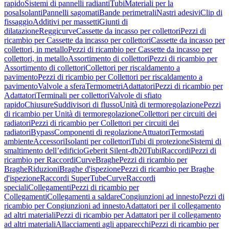
rapido
Sistemi di pannelli radianti
Tubi
Materiali per la
posa
Isolanti
Pannelli sagomati
Bande perimetrali
Nastri adesivi
Clip di
fissaggio
Additivi per massetti
Giunti di
dilatazione
Reggicurve
Cassette da incasso per collettori
Pezzi di
ricambio per Cassette da incasso per collettori
Cassette da incasso per
collettori, in metallo
Pezzi di ricambio per Cassette da incasso per
collettori, in metallo
Assortimento di collettori
Pezzi di ricambio per
Assortimento di collettori
Collettori per riscaldamento a
pavimento
Pezzi di ricambio per Collettori per riscaldamento a
pavimento
Valvole a sfera
Termometri
Adattatori
Pezzi di ricambio per
Adattatori
Terminali per collettori
Valvole di sfiato
rapido
Chiusure
Suddivisori di flusso
Unità di termoregolazione
Pezzi
di ricambio per Unità di termoregolazione
Collettori per circuiti dei
radiatori
Pezzi di ricambio per Collettori per circuiti dei
radiatori
Bypass
Componenti di regolazione
Attuatori
Termostati
ambiente
Accessori
Isolanti per collettori
Tubi di protezione
Sistemi di
smaltimento dell’edificio
Geberit Silent-db20
Tubi
Raccordi
Pezzi di
ricambio per Raccordi
Curve
Braghe
Pezzi di ricambio per
Braghe
Riduzioni
Braghe d'ispezione
Pezzi di ricambio per Braghe
d'ispezione
Raccordi SuperTube
Curve
Raccordi
speciali
Collegamenti
Pezzi di ricambio per
Collegamenti
Collegamenti a saldare
Congiunzioni ad innesto
Pezzi di
ricambio per Congiunzioni ad innesto
Adattatori per il collegamento
ad altri materiali
Pezzi di ricambio per Adattatori per il collegamento
ad altri materiali
Allacciamenti agli apparecchi
Pezzi di ricambio per