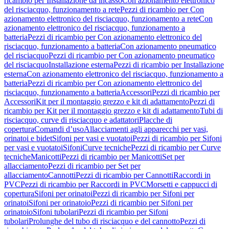
ricambio per Installazione da incasso
Con azionamento elettronico
del risciacquo, funzionamento a rete
Pezzi di ricambio per Con
azionamento elettronico del risciacquo, funzionamento a rete
Con
azionamento elettronico del risciacquo, funzionamento a
batteria
Pezzi di ricambio per Con azionamento elettronico del
risciacquo, funzionamento a batteria
Con azionamento pneumatico
del risciacquo
Pezzi di ricambio per Con azionamento pneumatico
del risciacquo
Installazione esterna
Pezzi di ricambio per Installazione
esterna
Con azionamento elettronico del risciacquo, funzionamento a
batteria
Pezzi di ricambio per Con azionamento elettronico del
risciacquo, funzionamento a batteria
Accessori
Pezzi di ricambio per
Accessori
Kit per il montaggio grezzo e kit di adattamento
Pezzi di
ricambio per Kit per il montaggio grezzo e kit di adattamento
Tubi di
risciacquo, curve di risciacquo e adattatori
Placche di
copertura
Comandi d’uso
Allacciamenti agli apparecchi per vasi,
orinatoi e bidet
Sifoni per vasi e vuotatoi
Pezzi di ricambio per Sifoni
per vasi e vuotatoi
Sifoni
Curve tecniche
Pezzi di ricambio per Curve
tecniche
Manicotti
Pezzi di ricambio per Manicotti
Set per
allacciamento
Pezzi di ricambio per Set per
allacciamento
Cannotti
Pezzi di ricambio per Cannotti
Raccordi in
PVC
Pezzi di ricambio per Raccordi in PVC
Morsetti e cappucci di
copertura
Sifoni per orinatoi
Pezzi di ricambio per Sifoni per
orinatoi
Sifoni per orinatoio
Pezzi di ricambio per Sifoni per
orinatoio
Sifoni tubolari
Pezzi di ricambio per Sifoni
tubolari
Prolunghe del tubo di risciacquo e del cannotto
Pezzi di