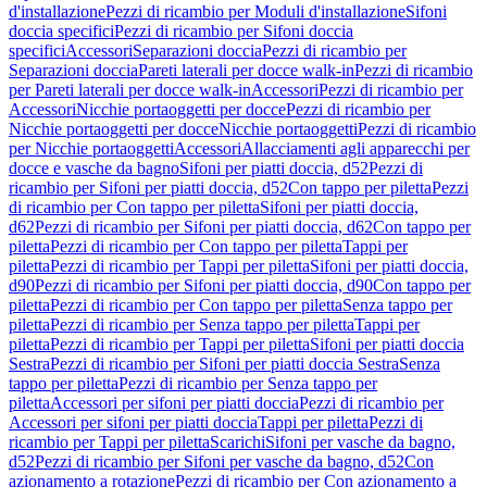
d'installazione
Pezzi di ricambio per Moduli d'installazione
Sifoni
doccia specifici
Pezzi di ricambio per Sifoni doccia
specifici
Accessori
Separazioni doccia
Pezzi di ricambio per
Separazioni doccia
Pareti laterali per docce walk-in
Pezzi di ricambio
per Pareti laterali per docce walk-in
Accessori
Pezzi di ricambio per
Accessori
Nicchie portaoggetti per docce
Pezzi di ricambio per
Nicchie portaoggetti per docce
Nicchie portaoggetti
Pezzi di ricambio
per Nicchie portaoggetti
Accessori
Allacciamenti agli apparecchi per
docce e vasche da bagno
Sifoni per piatti doccia, d52
Pezzi di
ricambio per Sifoni per piatti doccia, d52
Con tappo per piletta
Pezzi
di ricambio per Con tappo per piletta
Sifoni per piatti doccia,
d62
Pezzi di ricambio per Sifoni per piatti doccia, d62
Con tappo per
piletta
Pezzi di ricambio per Con tappo per piletta
Tappi per
piletta
Pezzi di ricambio per Tappi per piletta
Sifoni per piatti doccia,
d90
Pezzi di ricambio per Sifoni per piatti doccia, d90
Con tappo per
piletta
Pezzi di ricambio per Con tappo per piletta
Senza tappo per
piletta
Pezzi di ricambio per Senza tappo per piletta
Tappi per
piletta
Pezzi di ricambio per Tappi per piletta
Sifoni per piatti doccia
Sestra
Pezzi di ricambio per Sifoni per piatti doccia Sestra
Senza
tappo per piletta
Pezzi di ricambio per Senza tappo per
piletta
Accessori per sifoni per piatti doccia
Pezzi di ricambio per
Accessori per sifoni per piatti doccia
Tappi per piletta
Pezzi di
ricambio per Tappi per piletta
Scarichi
Sifoni per vasche da bagno,
d52
Pezzi di ricambio per Sifoni per vasche da bagno, d52
Con
azionamento a rotazione
Pezzi di ricambio per Con azionamento a