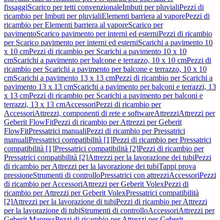
fissaggi
Scarico per tetti convenzionale
Imbuti per pluviali
Pezzi di
ricambio per Imbuti per pluviali
Elementi barriera al vapore
Pezzi di
ricambio per Elementi barriera al vapore
Scarico per
pavimento
Scarico pavimento per interni ed esterni
Pezzi di ricambio
per Scarico pavimento per interni ed esterni
Scarichi a pavimento 10
x 10 cm
Pezzi di ricambio per Scarichi a pavimento 10 x 10
cm
Scarichi a pavimento per balcone e terrazzo, 10 x 10 cm
Pezzi di
ricambio per Scarichi a pavimento per balcone e terrazzo, 10 x 10
cm
Scarichi a pavimento 13 x 13 cm
Pezzi di ricambio per Scarichi a
pavimento 13 x 13 cm
Scarichi a pavimento per balconi e terrazzi, 13
x 13 cm
Pezzi di ricambio per Scarichi a pavimento per balconi e
terrazzi, 13 x 13 cm
Accessori
Pezzi di ricambio per
Accessori
Attrezzi, componenti di rete e software
Attrezzi
Attrezzi per
Geberit FlowFit
Pezzi di ricambio per Attrezzi per Geberit
FlowFit
Pressatrici manuali
Pezzi di ricambio per Pressatrici
manuali
Pressatrici compatibilità [1]
Pezzi di ricambio per Pressatrici
compatibilità [1]
Pressatrici compatibilità [2]
Pezzi di ricambio per
Pressatrici compatibilità [2]
Attrezzi per la lavorazione dei tubi
Pezzi
di ricambio per Attrezzi per la lavorazione dei tubi
Tappi prova
pressione
Strumenti di controllo
Pressatrici con attrezzi
Accessori
Pezzi
di ricambio per Accessori
Attrezzi per Geberit Volex
Pezzi di
ricambio per Attrezzi per Geberit Volex
Pressatrici compatibilità
[2]
Attrezzi per la lavorazione di tubi
Pezzi di ricambio per Attrezzi
per la lavorazione di tubi
Strumenti di controllo
Accessori
Attrezzi per
Geberit Mapress
Pezzi di ricambio per Attrezzi per Geberit