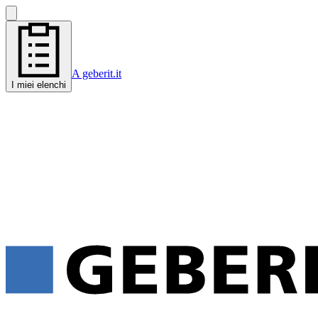
A geberit.it
I miei elenchi