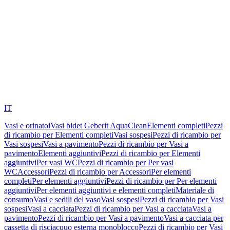
IT
Vasi e orinatoi
Vasi bidet Geberit AquaClean
Elementi completi
Pezzi
di ricambio per Elementi completi
Vasi sospesi
Pezzi di ricambio per
Vasi sospesi
Vasi a pavimento
Pezzi di ricambio per Vasi a
pavimento
Elementi aggiuntivi
Pezzi di ricambio per Elementi
aggiuntivi
Per vasi WC
Pezzi di ricambio per Per vasi
WC
Accessori
Pezzi di ricambio per Accessori
Per elementi
completi
Per elementi aggiuntivi
Pezzi di ricambio per Per elementi
aggiuntivi
Per elementi aggiuntivi e elementi completi
Materiale di
consumo
Vasi e sedili del vaso
Vasi sospesi
Pezzi di ricambio per Vasi
sospesi
Vasi a cacciata
Pezzi di ricambio per Vasi a cacciata
Vasi a
pavimento
Pezzi di ricambio per Vasi a pavimento
Vasi a cacciata per
cassetta di risciacquo esterna monoblocco
Pezzi di ricambio per Vasi