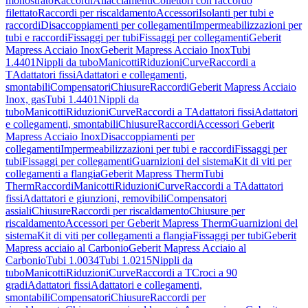
monostrato
Raccordi
Allacciamenti
Collettori con raccordo
filettato
Raccordi per riscaldamento
Accessori
Isolanti per tubi e
raccordi
Disaccoppiamenti per collegamenti
Impermeabilizzazioni per
tubi e raccordi
Fissaggi per tubi
Fissaggi per collegamenti
Geberit
Mapress Acciaio Inox
Geberit Mapress Acciaio Inox
Tubi
1.4401
Nippli da tubo
Manicotti
Riduzioni
Curve
Raccordi a
T
Adattatori fissi
Adattatori e collegamenti,
smontabili
Compensatori
Chiusure
Raccordi
Geberit Mapress Acciaio
Inox, gas
Tubi 1.4401
Nippli da
tubo
Manicotti
Riduzioni
Curve
Raccordi a T
Adattatori fissi
Adattatori
e collegamenti, smontabili
Chiusure
Raccordi
Accessori Geberit
Mapress Acciaio Inox
Disaccoppiamenti per
collegamenti
Impermeabilizzazioni per tubi e raccordi
Fissaggi per
tubi
Fissaggi per collegamenti
Guarnizioni del sistema
Kit di viti per
collegamenti a flangia
Geberit Mapress Therm
Tubi
Therm
Raccordi
Manicotti
Riduzioni
Curve
Raccordi a T
Adattatori
fissi
Adattatori e giunzioni, removibili
Compensatori
assiali
Chiusure
Raccordi per riscaldamento
Chiusure per
riscaldamento
Accessori per Geberit Mapress Therm
Guarnizioni del
sistema
Kit di viti per collegamenti a flangia
Fissaggi per tubi
Geberit
Mapress acciaio al Carbonio
Geberit Mapress Acciaio al
Carbonio
Tubi 1.0034
Tubi 1.0215
Nippli da
tubo
Manicotti
Riduzioni
Curve
Raccordi a T
Croci a 90
gradi
Adattatori fissi
Adattatori e collegamenti,
smontabili
Compensatori
Chiusure
Raccordi per