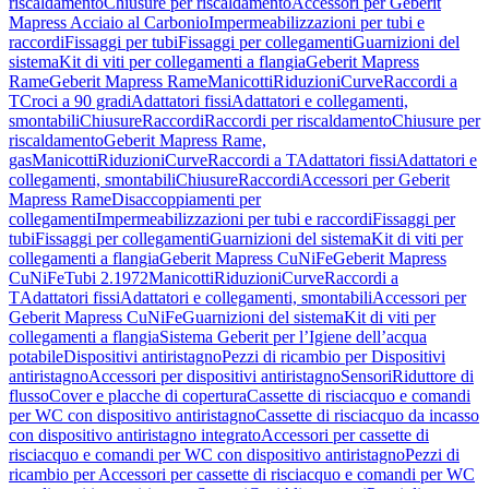
riscaldamento
Chiusure per riscaldamento
Accessori per Geberit
Mapress Acciaio al Carbonio
Impermeabilizzazioni per tubi e
raccordi
Fissaggi per tubi
Fissaggi per collegamenti
Guarnizioni del
sistema
Kit di viti per collegamenti a flangia
Geberit Mapress
Rame
Geberit Mapress Rame
Manicotti
Riduzioni
Curve
Raccordi a
T
Croci a 90 gradi
Adattatori fissi
Adattatori e collegamenti,
smontabili
Chiusure
Raccordi
Raccordi per riscaldamento
Chiusure per
riscaldamento
Geberit Mapress Rame,
gas
Manicotti
Riduzioni
Curve
Raccordi a T
Adattatori fissi
Adattatori e
collegamenti, smontabili
Chiusure
Raccordi
Accessori per Geberit
Mapress Rame
Disaccoppiamenti per
collegamenti
Impermeabilizzazioni per tubi e raccordi
Fissaggi per
tubi
Fissaggi per collegamenti
Guarnizioni del sistema
Kit di viti per
collegamenti a flangia
Geberit Mapress CuNiFe
Geberit Mapress
CuNiFe
Tubi 2.1972
Manicotti
Riduzioni
Curve
Raccordi a
T
Adattatori fissi
Adattatori e collegamenti, smontabili
Accessori per
Geberit Mapress CuNiFe
Guarnizioni del sistema
Kit di viti per
collegamenti a flangia
Sistema Geberit per l’Igiene dell’acqua
potabile
Dispositivi antiristagno
Pezzi di ricambio per Dispositivi
antiristagno
Accessori per dispositivi antiristagno
Sensori
Riduttore di
flusso
Cover e placche di copertura
Cassette di risciacquo e comandi
per WC con dispositivo antiristagno
Cassette di risciacquo da incasso
con dispositivo antiristagno integrato
Accessori per cassette di
risciacquo e comandi per WC con dispositivo antiristagno
Pezzi di
ricambio per Accessori per cassette di risciacquo e comandi per WC