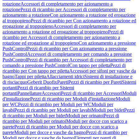
rotazione
Accessori di completamento per azionamento a
rotazione
Pezzi di ricambio per Accessori di completamento per
azionamento a rotazione
Con azionamento a rotazione ed erogazione
al troppopieno
Pezzi di ricambio per Con azionamento a rotazione ed
erogazione al troppopieno
Accessori di completamento per
azionamento a rotazione ed erogazione al troppopieno
Pezzi di
ricambio per Accessori di completamento per azionamento a
rotazione ed erogazione al troppopieno
Con azionamento a pressione
PushControl
Pezzi di ricambio per Con azionamento a pressione
PushControl
Accessori di completamento per comando a pressione
PushControl
Pezzi di ricambio per Accessori di completamento per
comando a pressione PushControl
Con tappo per piletta
Pezzi di
ricambio per Con tappo per piletta
Accessori per sifoni per vasche da
bagno
Tappi per piletta
Allacciamenti idrici
Sistemi di installazione e
di risciacquo
Geberit Duofix
Pareti
Pezzi di ricambio per Pareti
Sistemi
portanti
Pezzi di ricambio per Sistemi
portanti
Pannellature
Accessori
Pezzi di ricambio per Accessori
Moduli
d'installazione
Pezzi di ricambio per Moduli d'installazione
Moduli
per WC
Pezzi di ricambio per Moduli per WC
Moduli per
lavabi
Pezzi di ricambio per Moduli per lavabi
Moduli per bidet
Pezzi
di ricambio per Moduli per bidet
Moduli per orinatoi
Pezzi di
ricambio per Moduli per orinatoi
Moduli per docce con scarico a
parete
Pezzi di ricambio per Moduli per docce con scarico a
parete
Moduli per docce e vasche da bagno
Pezzi di ricambio per
Moduli per docce e vasche da bagno
Elementi per pareti di