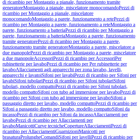
di ricambio per Montaggio a pianale, funzionamento tramite
generatore
Montaggio a pianale, miscelatore monocomando
Pezzi di
ricambio per Montaggio a pianale, miscelatore
monocomando
Montaggio a parete, funzionamento a rete
Pezzi di
ricambio per Montaggio a parete, funzionamento a rete
Montaggio a
parete, funzionamento a batteria
Pezzi di ricambio per Montaggio a
parete, funzionamento a batteria
Montaggio a parete, funzionamento
tramite generatore
Pezzi di ricambio per Montaggio a parete,
funzionamento tramite generatore
Montaggio a parete, miscelatore a
due manopole
Pezzi di ricambio per Montaggio a parete, miscelatore
a due manopole
Accessori
Pezzi di ricambio per Accessori
Per
rubinetterie per lavabo
Pezzi di ricambio per Per rubinetterie per
lavabo
Allacciamenti agli apparecchi per zona lavabo, lavelli,
apparecchi e lavatoi
Sifoni per lavabi
Pezzi di ricambio per Sifoni per
lavabi
Sifoni tubolari
Pezzi di ricambio per Sifoni tubolari
Sifoni
tubolari, modello compatto
Pezzi di ricambio per Sifoni tubolari,
modello compatto
Sifoni con tubo ad immersione per lavabo
Pezzi di
ricambio per Sifoni con tubo ad immersione per lavabo
Sifoni a
passaggio diretto per lavabo, modello compatto
Pezzi di ricambio per
Sifoni a passaggio diretto per lavabo, modello compatto
Sifoni da
incasso
Pezzi di ricambio per Sifoni da incasso
Allacciamenti per
lavabo
Pezzi di ricambio per Allacciamenti per
lavabo
Manicotti
Curve tecniche
Coperture
Allacciamenti
Pezzi di
ricambio per Allacciamenti
Guarnizioni
Manicotti per
brasatura
Prolunghe
Comandi
Sifoni per lavelli
Pezzi di ricambio per