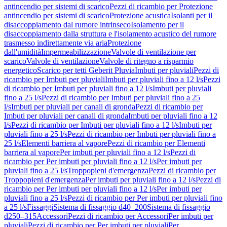
antincendio per sistemi di scarico
Pezzi di ricambio per Protezione
antincendio per sistemi di scarico
Protezione acustica
Isolanti per il
disaccoppiamento dal rumore intrinseco
Isolamento per il
disaccoppiamento dalla struttura e l'isolamento acustico del rumore
trasmesso indirettamente via aria
Protezione
dall'umidità
Impermeabilizzazione
Valvole di ventilazione per
scarico
Valvole di ventilazione
Valvole di ritegno a risparmio
energetico
Scarico per tetti Geberit Pluvia
Imbuti per pluviali
Pezzi di
ricambio per Imbuti per pluviali
Imbuti per pluviali fino a 12 l/s
Pezzi
di ricambio per Imbuti per pluviali fino a 12 l/s
Imbuti per pluviali
fino a 25 l/s
Pezzi di ricambio per Imbuti per pluviali fino a 25
l/s
Imbuti per pluviali per canali di gronda
Pezzi di ricambio per
Imbuti per pluviali per canali di gronda
Imbuti per pluviali fino a 12
l/s
Pezzi di ricambio per Imbuti per pluviali fino a 12 l/s
Imbuti per
pluviali fino a 25 l/s
Pezzi di ricambio per Imbuti per pluviali fino a
25 l/s
Elementi barriera al vapore
Pezzi di ricambio per Elementi
barriera al vapore
Per imbuti per pluviali fino a 12 l/s
Pezzi di
ricambio per Per imbuti per pluviali fino a 12 l/s
Per imbuti per
pluviali fino a 25 l/s
Troppopieni d'emergenza
Pezzi di ricambio per
Troppopieni d'emergenza
Per imbuti per pluviali fino a 12 l/s
Pezzi di
ricambio per Per imbuti per pluviali fino a 12 l/s
Per imbuti per
pluviali fino a 25 l/s
Pezzi di ricambio per Per imbuti per pluviali fino
a 25 l/s
Fissaggi
Sistema di fissaggio d40–200
Sistema di fissaggio
d250–315
Accessori
Pezzi di ricambio per Accessori
Per imbuti per
pluviali
Pezzi di ricambio per Per imbuti per pluviali
Per