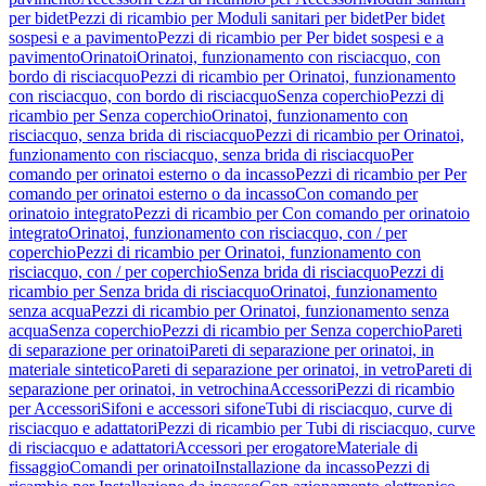
per bidet
Pezzi di ricambio per Moduli sanitari per bidet
Per bidet
sospesi e a pavimento
Pezzi di ricambio per Per bidet sospesi e a
pavimento
Orinatoi
Orinatoi, funzionamento con risciacquo, con
bordo di risciacquo
Pezzi di ricambio per Orinatoi, funzionamento
con risciacquo, con bordo di risciacquo
Senza coperchio
Pezzi di
ricambio per Senza coperchio
Orinatoi, funzionamento con
risciacquo, senza brida di risciacquo
Pezzi di ricambio per Orinatoi,
funzionamento con risciacquo, senza brida di risciacquo
Per
comando per orinatoi esterno o da incasso
Pezzi di ricambio per Per
comando per orinatoi esterno o da incasso
Con comando per
orinatoio integrato
Pezzi di ricambio per Con comando per orinatoio
integrato
Orinatoi, funzionamento con risciacquo, con / per
coperchio
Pezzi di ricambio per Orinatoi, funzionamento con
risciacquo, con / per coperchio
Senza brida di risciacquo
Pezzi di
ricambio per Senza brida di risciacquo
Orinatoi, funzionamento
senza acqua
Pezzi di ricambio per Orinatoi, funzionamento senza
acqua
Senza coperchio
Pezzi di ricambio per Senza coperchio
Pareti
di separazione per orinatoi
Pareti di separazione per orinatoi, in
materiale sintetico
Pareti di separazione per orinatoi, in vetro
Pareti di
separazione per orinatoi, in vetrochina
Accessori
Pezzi di ricambio
per Accessori
Sifoni e accessori sifone
Tubi di risciacquo, curve di
risciacquo e adattatori
Pezzi di ricambio per Tubi di risciacquo, curve
di risciacquo e adattatori
Accessori per erogatore
Materiale di
fissaggio
Comandi per orinatoi
Installazione da incasso
Pezzi di