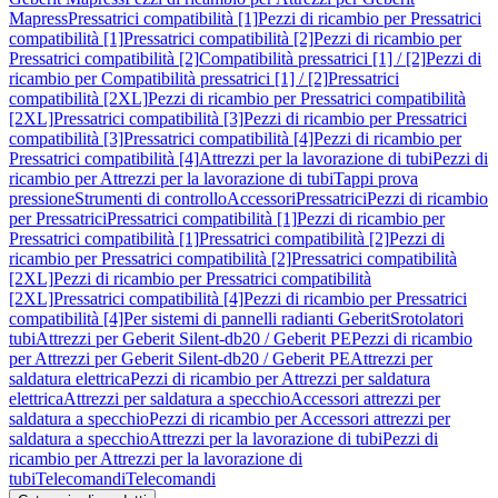
Mapress
Pressatrici compatibilità [1]
Pezzi di ricambio per Pressatrici
compatibilità [1]
Pressatrici compatibilità [2]
Pezzi di ricambio per
Pressatrici compatibilità [2]
Compatibilità pressatrici [1] / [2]
Pezzi di
ricambio per Compatibilità pressatrici [1] / [2]
Pressatrici
compatibilità [2XL]
Pezzi di ricambio per Pressatrici compatibilità
[2XL]
Pressatrici compatibilità [3]
Pezzi di ricambio per Pressatrici
compatibilità [3]
Pressatrici compatibilità [4]
Pezzi di ricambio per
Pressatrici compatibilità [4]
Attrezzi per la lavorazione di tubi
Pezzi di
ricambio per Attrezzi per la lavorazione di tubi
Tappi prova
pressione
Strumenti di controllo
Accessori
Pressatrici
Pezzi di ricambio
per Pressatrici
Pressatrici compatibilità [1]
Pezzi di ricambio per
Pressatrici compatibilità [1]
Pressatrici compatibilità [2]
Pezzi di
ricambio per Pressatrici compatibilità [2]
Pressatrici compatibilità
[2XL]
Pezzi di ricambio per Pressatrici compatibilità
[2XL]
Pressatrici compatibilità [4]
Pezzi di ricambio per Pressatrici
compatibilità [4]
Per sistemi di pannelli radianti Geberit
Srotolatori
tubi
Attrezzi per Geberit Silent-db20 / Geberit PE
Pezzi di ricambio
per Attrezzi per Geberit Silent-db20 / Geberit PE
Attrezzi per
saldatura elettrica
Pezzi di ricambio per Attrezzi per saldatura
elettrica
Attrezzi per saldatura a specchio
Accessori attrezzi per
saldatura a specchio
Pezzi di ricambio per Accessori attrezzi per
saldatura a specchio
Attrezzi per la lavorazione di tubi
Pezzi di
ricambio per Attrezzi per la lavorazione di
tubi
Telecomandi
Telecomandi