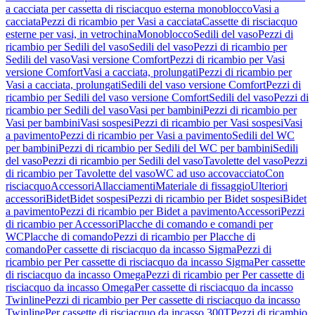
a cacciata per cassetta di risciacquo esterna monoblocco
Vasi a
cacciata
Pezzi di ricambio per Vasi a cacciata
Cassette di risciacquo
esterne per vasi, in vetrochina
Monoblocco
Sedili del vaso
Pezzi di
ricambio per Sedili del vaso
Sedili del vaso
Pezzi di ricambio per
Sedili del vaso
Vasi versione Comfort
Pezzi di ricambio per Vasi
versione Comfort
Vasi a cacciata, prolungati
Pezzi di ricambio per
Vasi a cacciata, prolungati
Sedili del vaso versione Comfort
Pezzi di
ricambio per Sedili del vaso versione Comfort
Sedili del vaso
Pezzi di
ricambio per Sedili del vaso
Vasi per bambini
Pezzi di ricambio per
Vasi per bambini
Vasi sospesi
Pezzi di ricambio per Vasi sospesi
Vasi
a pavimento
Pezzi di ricambio per Vasi a pavimento
Sedili del WC
per bambini
Pezzi di ricambio per Sedili del WC per bambini
Sedili
del vaso
Pezzi di ricambio per Sedili del vaso
Tavolette del vaso
Pezzi
di ricambio per Tavolette del vaso
WC ad uso accovacciato
Con
risciacquo
Accessori
Allacciamenti
Materiale di fissaggio
Ulteriori
accessori
Bidet
Bidet sospesi
Pezzi di ricambio per Bidet sospesi
Bidet
a pavimento
Pezzi di ricambio per Bidet a pavimento
Accessori
Pezzi
di ricambio per Accessori
Placche di comando e comandi per
WC
Placche di comando
Pezzi di ricambio per Placche di
comando
Per cassette di risciacquo da incasso Sigma
Pezzi di
ricambio per Per cassette di risciacquo da incasso Sigma
Per cassette
di risciacquo da incasso Omega
Pezzi di ricambio per Per cassette di
risciacquo da incasso Omega
Per cassette di risciacquo da incasso
Twinline
Pezzi di ricambio per Per cassette di risciacquo da incasso
Twinline
Per cassette di risciacquo da incasso 300T
Pezzi di ricambio