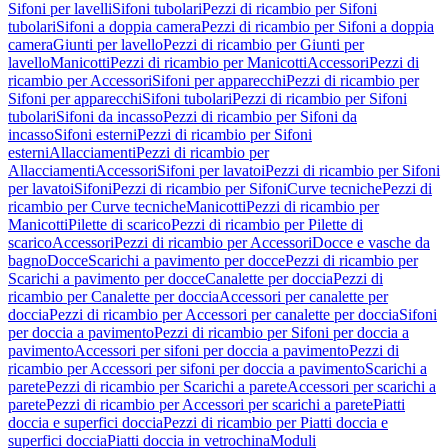
Sifoni per lavelli
Sifoni tubolari
Pezzi di ricambio per Sifoni
tubolari
Sifoni a doppia camera
Pezzi di ricambio per Sifoni a doppia
camera
Giunti per lavello
Pezzi di ricambio per Giunti per
lavello
Manicotti
Pezzi di ricambio per Manicotti
Accessori
Pezzi di
ricambio per Accessori
Sifoni per apparecchi
Pezzi di ricambio per
Sifoni per apparecchi
Sifoni tubolari
Pezzi di ricambio per Sifoni
tubolari
Sifoni da incasso
Pezzi di ricambio per Sifoni da
incasso
Sifoni esterni
Pezzi di ricambio per Sifoni
esterni
Allacciamenti
Pezzi di ricambio per
Allacciamenti
Accessori
Sifoni per lavatoi
Pezzi di ricambio per Sifoni
per lavatoi
Sifoni
Pezzi di ricambio per Sifoni
Curve tecniche
Pezzi di
ricambio per Curve tecniche
Manicotti
Pezzi di ricambio per
Manicotti
Pilette di scarico
Pezzi di ricambio per Pilette di
scarico
Accessori
Pezzi di ricambio per Accessori
Docce e vasche da
bagno
Docce
Scarichi a pavimento per docce
Pezzi di ricambio per
Scarichi a pavimento per docce
Canalette per doccia
Pezzi di
ricambio per Canalette per doccia
Accessori per canalette per
doccia
Pezzi di ricambio per Accessori per canalette per doccia
Sifoni
per doccia a pavimento
Pezzi di ricambio per Sifoni per doccia a
pavimento
Accessori per sifoni per doccia a pavimento
Pezzi di
ricambio per Accessori per sifoni per doccia a pavimento
Scarichi a
parete
Pezzi di ricambio per Scarichi a parete
Accessori per scarichi a
parete
Pezzi di ricambio per Accessori per scarichi a parete
Piatti
doccia e superfici doccia
Pezzi di ricambio per Piatti doccia e
superfici doccia
Piatti doccia in vetrochina
Moduli