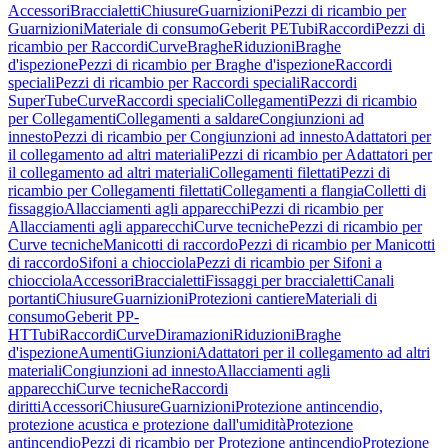
Accessori
Braccialetti
Chiusure
Guarnizioni
Pezzi di ricambio per
Guarnizioni
Materiale di consumo
Geberit PE
Tubi
Raccordi
Pezzi di
ricambio per Raccordi
Curve
Braghe
Riduzioni
Braghe
d'ispezione
Pezzi di ricambio per Braghe d'ispezione
Raccordi
speciali
Pezzi di ricambio per Raccordi speciali
Raccordi
SuperTube
Curve
Raccordi speciali
Collegamenti
Pezzi di ricambio
per Collegamenti
Collegamenti a saldare
Congiunzioni ad
innesto
Pezzi di ricambio per Congiunzioni ad innesto
Adattatori per
il collegamento ad altri materiali
Pezzi di ricambio per Adattatori per
il collegamento ad altri materiali
Collegamenti filettati
Pezzi di
ricambio per Collegamenti filettati
Collegamenti a flangia
Colletti di
fissaggio
Allacciamenti agli apparecchi
Pezzi di ricambio per
Allacciamenti agli apparecchi
Curve tecniche
Pezzi di ricambio per
Curve tecniche
Manicotti di raccordo
Pezzi di ricambio per Manicotti
di raccordo
Sifoni a chiocciola
Pezzi di ricambio per Sifoni a
chiocciola
Accessori
Braccialetti
Fissaggi per braccialetti
Canali
portanti
Chiusure
Guarnizioni
Protezioni cantiere
Materiali di
consumo
Geberit PP-
HT
Tubi
Raccordi
Curve
Diramazioni
Riduzioni
Braghe
d'ispezione
Aumenti
Giunzioni
Adattatori per il collegamento ad altri
materiali
Congiunzioni ad innesto
Allacciamenti agli
apparecchi
Curve tecniche
Raccordi
diritti
Accessori
Chiusure
Guarnizioni
Protezione antincendio,
protezione acustica e protezione dall'umidità
Protezione
antincendio
Pezzi di ricambio per Protezione antincendio
Protezione