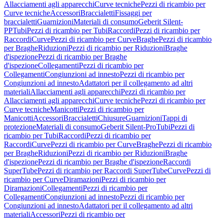
Allacciamenti agli apparecchi
Curve tecniche
Pezzi di ricambio per
Curve tecniche
Accessori
Braccialetti
Fissaggi per
braccialetti
Guarnizioni
Materiali di consumo
Geberit Silent-
PP
Tubi
Pezzi di ricambio per Tubi
Raccordi
Pezzi di ricambio per
Raccordi
Curve
Pezzi di ricambio per Curve
Braghe
Pezzi di ricambio
per Braghe
Riduzioni
Pezzi di ricambio per Riduzioni
Braghe
d'ispezione
Pezzi di ricambio per Braghe
d'ispezione
Collegamenti
Pezzi di ricambio per
Collegamenti
Congiunzioni ad innesto
Pezzi di ricambio per
Congiunzioni ad innesto
Adattatori per il collegamento ad altri
materiali
Allacciamenti agli apparecchi
Pezzi di ricambio per
Allacciamenti agli apparecchi
Curve tecniche
Pezzi di ricambio per
Curve tecniche
Manicotti
Pezzi di ricambio per
Manicotti
Accessori
Braccialetti
Chiusure
Guarnizioni
Tappi di
protezione
Materiali di consumo
Geberit Silent-Pro
Tubi
Pezzi di
ricambio per Tubi
Raccordi
Pezzi di ricambio per
Raccordi
Curve
Pezzi di ricambio per Curve
Braghe
Pezzi di ricambio
per Braghe
Riduzioni
Pezzi di ricambio per Riduzioni
Braghe
d'ispezione
Pezzi di ricambio per Braghe d'ispezione
Raccordi
SuperTube
Pezzi di ricambio per Raccordi SuperTube
Curve
Pezzi di
ricambio per Curve
Diramazioni
Pezzi di ricambio per
Diramazioni
Collegamenti
Pezzi di ricambio per
Collegamenti
Congiunzioni ad innesto
Pezzi di ricambio per
Congiunzioni ad innesto
Adattatori per il collegamento ad altri
materiali
Accessori
Pezzi di ricambio per