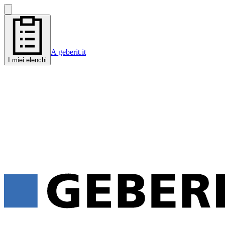
A geberit.it
I miei elenchi