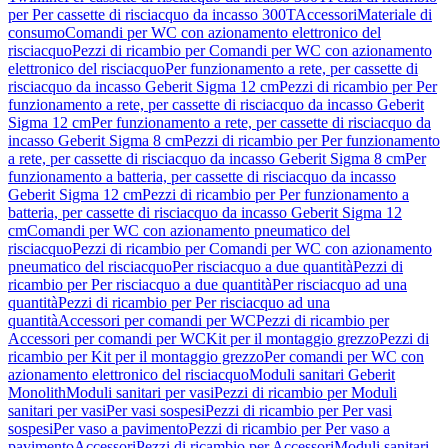
per Per cassette di risciacquo da incasso 300T
Accessori
Materiale di
consumo
Comandi per WC con azionamento elettronico del
risciacquo
Pezzi di ricambio per Comandi per WC con azionamento
elettronico del risciacquo
Per funzionamento a rete, per cassette di
risciacquo da incasso Geberit Sigma 12 cm
Pezzi di ricambio per Per
funzionamento a rete, per cassette di risciacquo da incasso Geberit
Sigma 12 cm
Per funzionamento a rete, per cassette di risciacquo da
incasso Geberit Sigma 8 cm
Pezzi di ricambio per Per funzionamento
a rete, per cassette di risciacquo da incasso Geberit Sigma 8 cm
Per
funzionamento a batteria, per cassette di risciacquo da incasso
Geberit Sigma 12 cm
Pezzi di ricambio per Per funzionamento a
batteria, per cassette di risciacquo da incasso Geberit Sigma 12
cm
Comandi per WC con azionamento pneumatico del
risciacquo
Pezzi di ricambio per Comandi per WC con azionamento
pneumatico del risciacquo
Per risciacquo a due quantità
Pezzi di
ricambio per Per risciacquo a due quantità
Per risciacquo ad una
quantità
Pezzi di ricambio per Per risciacquo ad una
quantità
Accessori per comandi per WC
Pezzi di ricambio per
Accessori per comandi per WC
Kit per il montaggio grezzo
Pezzi di
ricambio per Kit per il montaggio grezzo
Per comandi per WC con
azionamento elettronico del risciacquo
Moduli sanitari Geberit
Monolith
Moduli sanitari per vasi
Pezzi di ricambio per Moduli
sanitari per vasi
Per vasi sospesi
Pezzi di ricambio per Per vasi
sospesi
Per vaso a pavimento
Pezzi di ricambio per Per vaso a
pavimento
Accessori
Pezzi di ricambio per Accessori
Moduli sanitari