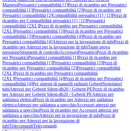
Mapress
Pressatrici compatibilità [1]
Pezzi di ricambio per Pressatrici
compatibilità [1]
Pressatrici compatibilità [2]
Pezzi di ricambio per
Pressatrici compatibilità [2]
Compatibilità pressatrici [1] / [2]
Pezzi di
ricambio per Compatibilità pressatrici [1] / [2]
Pressatrici
compatibilità [2XL]
Pezzi di ricambio per Pressatrici compatibilità
[2XL]
Pressatrici compatibilità [3]
Pezzi di ricambio per Pressatrici
compatibilità [3]
Pressatrici compatibilità [4]
Pezzi di ricambio per
Pressatrici compatibilità [4]
Attrezzi per la lavorazione di tubi
Pezzi di
ricambio per Attrezzi per la lavorazione di tubi
Tappi prova
pressione
Strumenti di controllo
Accessori
Pressatrici
Pezzi di ricambio
per Pressatrici
Pressatrici compatibilità [1]
Pezzi di ricambio per
Pressatrici compatibilità [1]
Pressatrici compatibilità [2]
Pezzi di
ricambio per Pressatrici compatibilità [2]
Pressatrici compatibilità
[2XL]
Pezzi di ricambio per Pressatrici compatibilità
[2XL]
Pressatrici compatibilità [4]
Pezzi di ricambio per Pressatrici
compatibilità [4]
Per sistemi di pannelli radianti Geberit
Srotolatori
tubi
Attrezzi per Geberit Silent-db20 / Geberit PE
Pezzi di ricambio
per Attrezzi per Geberit Silent-db20 / Geberit PE
Attrezzi per
saldatura elettrica
Pezzi di ricambio per Attrezzi per saldatura
elettrica
Attrezzi per saldatura a specchio
Accessori attrezzi per
saldatura a specchio
Pezzi di ricambio per Accessori attrezzi per
saldatura a specchio
Attrezzi per la lavorazione di tubi
Pezzi di
ricambio per Attrezzi per la lavorazione di
tubi
Telecomandi
Telecomandi