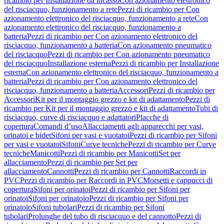
ricambio per Installazione da incasso
Con azionamento elettronico
del risciacquo, funzionamento a rete
Pezzi di ricambio per Con
azionamento elettronico del risciacquo, funzionamento a rete
Con
azionamento elettronico del risciacquo, funzionamento a
batteria
Pezzi di ricambio per Con azionamento elettronico del
risciacquo, funzionamento a batteria
Con azionamento pneumatico
del risciacquo
Pezzi di ricambio per Con azionamento pneumatico
del risciacquo
Installazione esterna
Pezzi di ricambio per Installazione
esterna
Con azionamento elettronico del risciacquo, funzionamento a
batteria
Pezzi di ricambio per Con azionamento elettronico del
risciacquo, funzionamento a batteria
Accessori
Pezzi di ricambio per
Accessori
Kit per il montaggio grezzo e kit di adattamento
Pezzi di
ricambio per Kit per il montaggio grezzo e kit di adattamento
Tubi di
risciacquo, curve di risciacquo e adattatori
Placche di
copertura
Comandi d’uso
Allacciamenti agli apparecchi per vasi,
orinatoi e bidet
Sifoni per vasi e vuotatoi
Pezzi di ricambio per Sifoni
per vasi e vuotatoi
Sifoni
Curve tecniche
Pezzi di ricambio per Curve
tecniche
Manicotti
Pezzi di ricambio per Manicotti
Set per
allacciamento
Pezzi di ricambio per Set per
allacciamento
Cannotti
Pezzi di ricambio per Cannotti
Raccordi in
PVC
Pezzi di ricambio per Raccordi in PVC
Morsetti e cappucci di
copertura
Sifoni per orinatoi
Pezzi di ricambio per Sifoni per
orinatoi
Sifoni per orinatoio
Pezzi di ricambio per Sifoni per
orinatoio
Sifoni tubolari
Pezzi di ricambio per Sifoni
tubolari
Prolunghe del tubo di risciacquo e del cannotto
Pezzi di