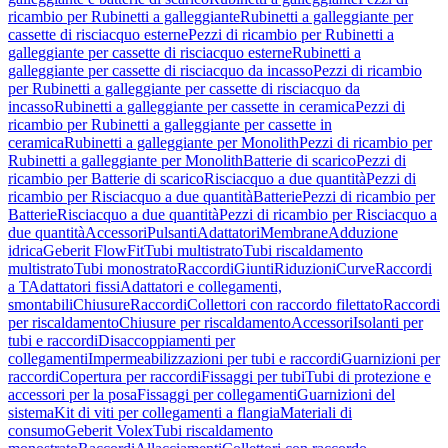
ricambio per Rubinetti a galleggiante
Rubinetti a galleggiante per
cassette di risciacquo esterne
Pezzi di ricambio per Rubinetti a
galleggiante per cassette di risciacquo esterne
Rubinetti a
galleggiante per cassette di risciacquo da incasso
Pezzi di ricambio
per Rubinetti a galleggiante per cassette di risciacquo da
incasso
Rubinetti a galleggiante per cassette in ceramica
Pezzi di
ricambio per Rubinetti a galleggiante per cassette in
ceramica
Rubinetti a galleggiante per Monolith
Pezzi di ricambio per
Rubinetti a galleggiante per Monolith
Batterie di scarico
Pezzi di
ricambio per Batterie di scarico
Risciacquo a due quantità
Pezzi di
ricambio per Risciacquo a due quantità
Batterie
Pezzi di ricambio per
Batterie
Risciacquo a due quantità
Pezzi di ricambio per Risciacquo a
due quantità
Accessori
Pulsanti
Adattatori
Membrane
Adduzione
idrica
Geberit FlowFit
Tubi multistrato
Tubi riscaldamento
multistrato
Tubi monostrato
Raccordi
Giunti
Riduzioni
Curve
Raccordi
a T
Adattatori fissi
Adattatori e collegamenti,
smontabili
Chiusure
Raccordi
Collettori con raccordo filettato
Raccordi
per riscaldamento
Chiusure per riscaldamento
Accessori
Isolanti per
tubi e raccordi
Disaccoppiamenti per
collegamenti
Impermeabilizzazioni per tubi e raccordi
Guarnizioni per
raccordi
Copertura per raccordi
Fissaggi per tubi
Tubi di protezione e
accessori per la posa
Fissaggi per collegamenti
Guarnizioni del
sistema
Kit di viti per collegamenti a flangia
Materiali di
consumo
Geberit Volex
Tubi riscaldamento