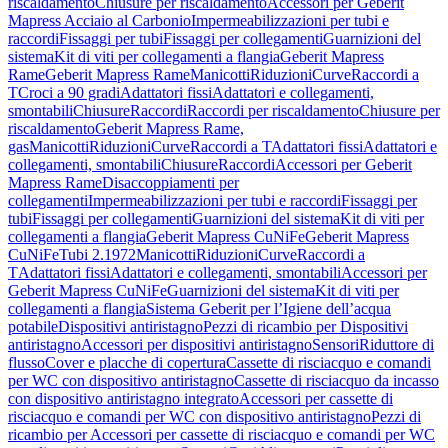
riscaldamento
Chiusure per riscaldamento
Accessori per Geberit
Mapress Acciaio al Carbonio
Impermeabilizzazioni per tubi e
raccordi
Fissaggi per tubi
Fissaggi per collegamenti
Guarnizioni del
sistema
Kit di viti per collegamenti a flangia
Geberit Mapress
Rame
Geberit Mapress Rame
Manicotti
Riduzioni
Curve
Raccordi a
T
Croci a 90 gradi
Adattatori fissi
Adattatori e collegamenti,
smontabili
Chiusure
Raccordi
Raccordi per riscaldamento
Chiusure per
riscaldamento
Geberit Mapress Rame,
gas
Manicotti
Riduzioni
Curve
Raccordi a T
Adattatori fissi
Adattatori e
collegamenti, smontabili
Chiusure
Raccordi
Accessori per Geberit
Mapress Rame
Disaccoppiamenti per
collegamenti
Impermeabilizzazioni per tubi e raccordi
Fissaggi per
tubi
Fissaggi per collegamenti
Guarnizioni del sistema
Kit di viti per
collegamenti a flangia
Geberit Mapress CuNiFe
Geberit Mapress
CuNiFe
Tubi 2.1972
Manicotti
Riduzioni
Curve
Raccordi a
T
Adattatori fissi
Adattatori e collegamenti, smontabili
Accessori per
Geberit Mapress CuNiFe
Guarnizioni del sistema
Kit di viti per
collegamenti a flangia
Sistema Geberit per l’Igiene dell’acqua
potabile
Dispositivi antiristagno
Pezzi di ricambio per Dispositivi
antiristagno
Accessori per dispositivi antiristagno
Sensori
Riduttore di
flusso
Cover e placche di copertura
Cassette di risciacquo e comandi
per WC con dispositivo antiristagno
Cassette di risciacquo da incasso
con dispositivo antiristagno integrato
Accessori per cassette di
risciacquo e comandi per WC con dispositivo antiristagno
Pezzi di
ricambio per Accessori per cassette di risciacquo e comandi per WC