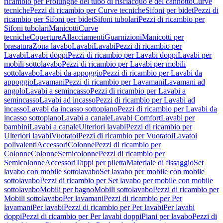
ricambio per Prolunghe del tubo di risciacquo e del cannotto
Curve
tecniche
Pezzi di ricambio per Curve tecniche
Sifoni per bidet
Pezzi di
ricambio per Sifoni per bidet
Sifoni tubolari
Pezzi di ricambio per
Sifoni tubolari
Manicotti
Curve
tecniche
Coperture
Allacciamenti
Guarnizioni
Manicotti per
brasatura
Zona lavabo
Lavabi
Lavabi
Pezzi di ricambio per
Lavabi
Lavabi doppi
Pezzi di ricambio per Lavabi doppi
Lavabi per
mobili sottolavabo
Pezzi di ricambio per Lavabi per mobili
sottolavabo
Lavabi da appoggio
Pezzi di ricambio per Lavabi da
appoggio
Lavamani
Pezzi di ricambio per Lavamani
Lavamani ad
angolo
Lavabi a semincasso
Pezzi di ricambio per Lavabi a
semincasso
Lavabi ad incasso
Pezzi di ricambio per Lavabi ad
incasso
Lavabi da incasso sottopiano
Pezzi di ricambio per Lavabi da
incasso sottopiano
Lavabi a canale
Lavabi Comfort
Lavabi per
bambini
Lavabi a canale
Ulteriori lavabi
Pezzi di ricambio per
Ulteriori lavabi
Vuotatoi
Pezzi di ricambio per Vuotatoi
Lavatoi
polivalenti
Accessori
Colonne
Pezzi di ricambio per
Colonne
Colonne
Semicolonne
Pezzi di ricambio per
Semicolonne
Accessori
Tappi per piletta
Materiale di fissaggio
Set
lavabo con mobile sottolavabo
Set lavabo per mobile con mobile
sottolavabo
Pezzi di ricambio per Set lavabo per mobile con mobile
sottolavabo
Mobili per bagno
Mobili sottolavabo
Pezzi di ricambio per
Mobili sottolavabo
Per lavamani
Pezzi di ricambio per Per
lavamani
Per lavabi
Pezzi di ricambio per Per lavabi
Per lavabi
doppi
Pezzi di ricambio per Per lavabi doppi
Piani per lavabo
Pezzi di