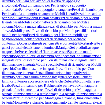
ricambio per Piani per lavabo
Per lavabo da appoggio
arrotondato
Pezzi di ricambio per Per lavabo da appoggio
arrotondato
Per lavabo da appoggio rettangolare
Pezzi di ricambio per
Per lavabo da appoggio rettangolare
Mobili laterali
Pezzi di ricambio
per Mobili laterali
Mobili laterali bassi
Pezzi di ricambio per Mobili
laterali bassi
Mobili a colonna
Pezzi di ricambio per Mobili a
colonna
Mobili a mezza altezza
Pezzi di ricambio per Mobili a mezza
altezza
Mobili pensili
Pezzi di ricambio per Mobili pensili
Ulteriori
mobili per bagno
Pezzi di ricambio per Ulteriori mobili per
bagno
Mensole contenitore
Pezzi di ricambio per Mensole
contenitore
Accessori
Inserti per cassetti e portaoggetti
Portasalviette e
ganci portasalviette
Elementi luminosi
Maniglie
Set piedini
Lavagne
magnetiche
Prese elettriche
Ulteriori accessori
Specchi e mobili
specchio
Specchio
Pezzi di ricambio per Specchio
Con illuminazione
integrata
Pezzi di ricambio per Con illuminazione integrata
Senza
illuminazione integrata
Mobili specchio
Pezzi di ricambio per Mobili
specchio
Con illuminazione integrata
Pezzi di ricambio per Con
illuminazione integrata
Senza illuminazione integrata
Pezzi di
ricambio per Senza illuminazione integrata
Accessori
Elementi
luminosi
Ulteriori accessori
Prese elettriche
Rubinetti
Rubinetterie per
lavabo
Pezzi di ricambio per Rubinetterie per lavabo
Montaggio a
pianale, funzionamento a rete
Pezzi di ricambio per Montaggio a
pianale, funzionamento a rete
Montaggio a pianale, funzionamento a
batteria
Pezzi di ricambio per Montaggio a pianale, funzionamento a
batteria
Montaggio a pianale, funzionamento tramite generatore
Pezzi