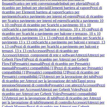
fissaggi
Scarico per tetti convenzionale
Imbuti per pluviali
Pezzi di
ricambio per Imbuti per pluviali
Elementi barriera al vapore
Pezzi di
ricambio per Elementi barriera al vapore
Scarico per
pavimento
Scarico pavimento per interni ed esterni
Pezzi di ricambio
per Scarico pavimento per interni ed esterni
Scarichi a pavimento 10
x 10 cm
Pezzi di ricambio per Scarichi a pavimento 10 x 10
cm
Scarichi a pavimento per balcone e terrazzo, 10 x 10 cm
Pezzi di
ricambio per Scarichi a pavimento per balcone e terrazzo, 10 x 10
cm
Scarichi a pavimento 13 x 13 cm
Pezzi di ricambio per Scarichi a
pavimento 13 x 13 cm
Scarichi a pavimento per balconi e terrazzi, 13
x 13 cm
Pezzi di ricambio per Scarichi a pavimento per balconi e
terrazzi, 13 x 13 cm
Accessori
Pezzi di ricambio per
Accessori
Attrezzi, componenti di rete e software
Attrezzi
Attrezzi per
Geberit FlowFit
Pezzi di ricambio per Attrezzi per Geberit
FlowFit
Pressatrici manuali
Pezzi di ricambio per Pressatrici
manuali
Pressatrici compatibilità [1]
Pezzi di ricambio per Pressatrici
compatibilità [1]
Pressatrici compatibilità [2]
Pezzi di ricambio per
Pressatrici compatibilità [2]
Attrezzi per la lavorazione dei tubi
Pezzi
di ricambio per Attrezzi per la lavorazione dei tubi
Tappi prova
pressione
Strumenti di controllo
Pressatrici con attrezzi
Accessori
Pezzi
di ricambio per Accessori
Attrezzi per Geberit Volex
Pezzi di
ricambio per Attrezzi per Geberit Volex
Pressatrici compatibilità
[2]
Attrezzi per la lavorazione di tubi
Pezzi di ricambio per Attrezzi
per la lavorazione di tubi
Strumenti di controllo
Accessori
Attrezzi per
Geberit Mapress
Pezzi di ricambio per Attrezzi per Geberit