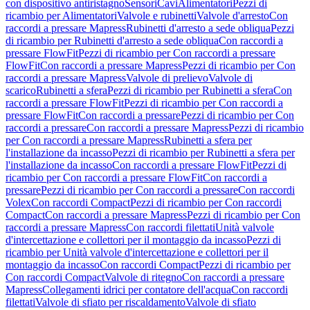
con dispositivo antiristagno
Sensori
Cavi
Alimentatori
Pezzi di
ricambio per Alimentatori
Valvole e rubinetti
Valvole d'arresto
Con
raccordi a pressare Mapress
Rubinetti d'arresto a sede obliqua
Pezzi
di ricambio per Rubinetti d'arresto a sede obliqua
Con raccordi a
pressare FlowFit
Pezzi di ricambio per Con raccordi a pressare
FlowFit
Con raccordi a pressare Mapress
Pezzi di ricambio per Con
raccordi a pressare Mapress
Valvole di prelievo
Valvole di
scarico
Rubinetti a sfera
Pezzi di ricambio per Rubinetti a sfera
Con
raccordi a pressare FlowFit
Pezzi di ricambio per Con raccordi a
pressare FlowFit
Con raccordi a pressare
Pezzi di ricambio per Con
raccordi a pressare
Con raccordi a pressare Mapress
Pezzi di ricambio
per Con raccordi a pressare Mapress
Rubinetti a sfera per
l'installazione da incasso
Pezzi di ricambio per Rubinetti a sfera per
l'installazione da incasso
Con raccordi a pressare FlowFit
Pezzi di
ricambio per Con raccordi a pressare FlowFit
Con raccordi a
pressare
Pezzi di ricambio per Con raccordi a pressare
Con raccordi
Volex
Con raccordi Compact
Pezzi di ricambio per Con raccordi
Compact
Con raccordi a pressare Mapress
Pezzi di ricambio per Con
raccordi a pressare Mapress
Con raccordi filettati
Unità valvole
d'intercettazione e collettori per il montaggio da incasso
Pezzi di
ricambio per Unità valvole d'intercettazione e collettori per il
montaggio da incasso
Con raccordi Compact
Pezzi di ricambio per
Con raccordi Compact
Valvole di ritegno
Con raccordi a pressare
Mapress
Collegamenti idrici per contatore dell'acqua
Con raccordi
filettati
Valvole di sfiato per riscaldamento
Valvole di sfiato