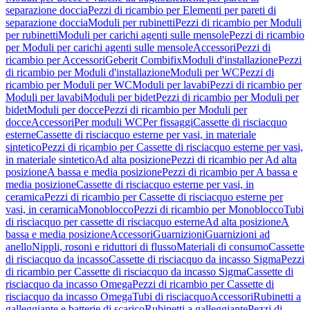
separazione doccia
Pezzi di ricambio per Elementi per pareti di
separazione doccia
Moduli per rubinetti
Pezzi di ricambio per Moduli
per rubinetti
Moduli per carichi agenti sulle mensole
Pezzi di ricambio
per Moduli per carichi agenti sulle mensole
Accessori
Pezzi di
ricambio per Accessori
Geberit Combifix
Moduli d'installazione
Pezzi
di ricambio per Moduli d'installazione
Moduli per WC
Pezzi di
ricambio per Moduli per WC
Moduli per lavabi
Pezzi di ricambio per
Moduli per lavabi
Moduli per bidet
Pezzi di ricambio per Moduli per
bidet
Moduli per docce
Pezzi di ricambio per Moduli per
docce
Accessori
Per moduli WC
Per fissaggi
Cassette di risciacquo
esterne
Cassette di risciacquo esterne per vasi, in materiale
sintetico
Pezzi di ricambio per Cassette di risciacquo esterne per vasi,
in materiale sintetico
Ad alta posizione
Pezzi di ricambio per Ad alta
posizione
A bassa e media posizione
Pezzi di ricambio per A bassa e
media posizione
Cassette di risciacquo esterne per vasi, in
ceramica
Pezzi di ricambio per Cassette di risciacquo esterne per
vasi, in ceramica
Monoblocco
Pezzi di ricambio per Monoblocco
Tubi
di risciacquo per cassette di risciacquo esterne
Ad alta posizione
A
bassa e media posizione
Accessori
Guarnizioni
Guarnizioni ad
anello
Nippli, rosoni e riduttori di flusso
Materiali di consumo
Cassette
di risciacquo da incasso
Cassette di risciacquo da incasso Sigma
Pezzi
di ricambio per Cassette di risciacquo da incasso Sigma
Cassette di
risciacquo da incasso Omega
Pezzi di ricambio per Cassette di
risciacquo da incasso Omega
Tubi di risciacquo
Accessori
Rubinetti a
galleggiante e batterie di scarico
Rubinetti a galleggiante
Pezzi di