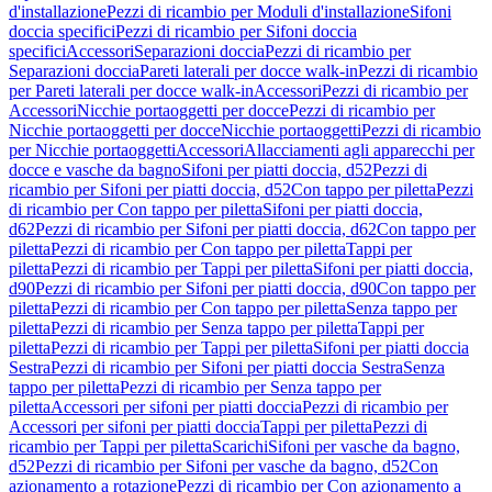
d'installazione
Pezzi di ricambio per Moduli d'installazione
Sifoni
doccia specifici
Pezzi di ricambio per Sifoni doccia
specifici
Accessori
Separazioni doccia
Pezzi di ricambio per
Separazioni doccia
Pareti laterali per docce walk-in
Pezzi di ricambio
per Pareti laterali per docce walk-in
Accessori
Pezzi di ricambio per
Accessori
Nicchie portaoggetti per docce
Pezzi di ricambio per
Nicchie portaoggetti per docce
Nicchie portaoggetti
Pezzi di ricambio
per Nicchie portaoggetti
Accessori
Allacciamenti agli apparecchi per
docce e vasche da bagno
Sifoni per piatti doccia, d52
Pezzi di
ricambio per Sifoni per piatti doccia, d52
Con tappo per piletta
Pezzi
di ricambio per Con tappo per piletta
Sifoni per piatti doccia,
d62
Pezzi di ricambio per Sifoni per piatti doccia, d62
Con tappo per
piletta
Pezzi di ricambio per Con tappo per piletta
Tappi per
piletta
Pezzi di ricambio per Tappi per piletta
Sifoni per piatti doccia,
d90
Pezzi di ricambio per Sifoni per piatti doccia, d90
Con tappo per
piletta
Pezzi di ricambio per Con tappo per piletta
Senza tappo per
piletta
Pezzi di ricambio per Senza tappo per piletta
Tappi per
piletta
Pezzi di ricambio per Tappi per piletta
Sifoni per piatti doccia
Sestra
Pezzi di ricambio per Sifoni per piatti doccia Sestra
Senza
tappo per piletta
Pezzi di ricambio per Senza tappo per
piletta
Accessori per sifoni per piatti doccia
Pezzi di ricambio per
Accessori per sifoni per piatti doccia
Tappi per piletta
Pezzi di
ricambio per Tappi per piletta
Scarichi
Sifoni per vasche da bagno,
d52
Pezzi di ricambio per Sifoni per vasche da bagno, d52
Con
azionamento a rotazione
Pezzi di ricambio per Con azionamento a