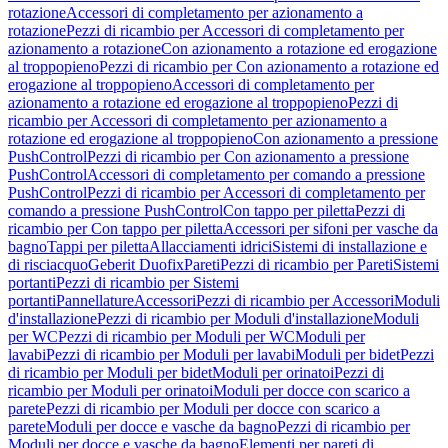
rotazione
Accessori di completamento per azionamento a
rotazione
Pezzi di ricambio per Accessori di completamento per
azionamento a rotazione
Con azionamento a rotazione ed erogazione
al troppopieno
Pezzi di ricambio per Con azionamento a rotazione ed
erogazione al troppopieno
Accessori di completamento per
azionamento a rotazione ed erogazione al troppopieno
Pezzi di
ricambio per Accessori di completamento per azionamento a
rotazione ed erogazione al troppopieno
Con azionamento a pressione
PushControl
Pezzi di ricambio per Con azionamento a pressione
PushControl
Accessori di completamento per comando a pressione
PushControl
Pezzi di ricambio per Accessori di completamento per
comando a pressione PushControl
Con tappo per piletta
Pezzi di
ricambio per Con tappo per piletta
Accessori per sifoni per vasche da
bagno
Tappi per piletta
Allacciamenti idrici
Sistemi di installazione e
di risciacquo
Geberit Duofix
Pareti
Pezzi di ricambio per Pareti
Sistemi
portanti
Pezzi di ricambio per Sistemi
portanti
Pannellature
Accessori
Pezzi di ricambio per Accessori
Moduli
d'installazione
Pezzi di ricambio per Moduli d'installazione
Moduli
per WC
Pezzi di ricambio per Moduli per WC
Moduli per
lavabi
Pezzi di ricambio per Moduli per lavabi
Moduli per bidet
Pezzi
di ricambio per Moduli per bidet
Moduli per orinatoi
Pezzi di
ricambio per Moduli per orinatoi
Moduli per docce con scarico a
parete
Pezzi di ricambio per Moduli per docce con scarico a
parete
Moduli per docce e vasche da bagno
Pezzi di ricambio per
Moduli per docce e vasche da bagno
Elementi per pareti di