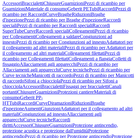
Accessori
Braccialetti
Chiusure
Guarnizioni
Pezzi di ricambio per
Guarnizioni
Materiale di consumo
Geberit PE
Tubi
Raccordi
Pezzi di
ricambio per Raccordi
Curve
Braghe
Riduzioni
Braghe
d'ispezione
Pezzi di ricambio per Braghe d'ispezione
Raccordi
speciali
Pezzi di ricambio per Raccordi speciali
Raccordi
SuperTube
Curve
Raccordi speciali
Collegamenti
Pezzi di ricambio
per Collegamenti
Collegamenti a saldare
Congiunzioni ad
innesto
Pezzi di ricambio per Congiunzioni ad innesto
Adattatori per
il collegamento ad altri materiali
Pezzi di ricambio per Adattatori per
il collegamento ad altri materiali
Collegamenti filettati
Pezzi di
ricambio per Collegamenti filettati
Collegamenti a flangia
Colletti di
fissaggio
Allacciamenti agli apparecchi
Pezzi di ricambio per
Allacciamenti agli apparecchi
Curve tecniche
Pezzi di ricambio per
Curve tecniche
Manicotti di raccordo
Pezzi di ricambio per Manicotti
di raccordo
Sifoni a chiocciola
Pezzi di ricambio per Sifoni a
chiocciola
Accessori
Braccialetti
Fissaggi per braccialetti
Canali
portanti
Chiusure
Guarnizioni
Protezioni cantiere
Materiali di
consumo
Geberit PP-
HT
Tubi
Raccordi
Curve
Diramazioni
Riduzioni
Braghe
d'ispezione
Aumenti
Giunzioni
Adattatori per il collegamento ad altri
materiali
Congiunzioni ad innesto
Allacciamenti agli
apparecchi
Curve tecniche
Raccordi
diritti
Accessori
Chiusure
Guarnizioni
Protezione antincendio,
protezione acustica e protezione dall'umidità
Protezione
antincendio
Pezzi di ricambio per Protezione antincendio
Protezione