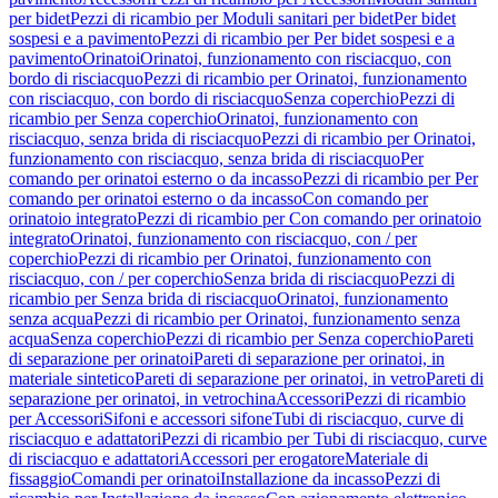
per bidet
Pezzi di ricambio per Moduli sanitari per bidet
Per bidet
sospesi e a pavimento
Pezzi di ricambio per Per bidet sospesi e a
pavimento
Orinatoi
Orinatoi, funzionamento con risciacquo, con
bordo di risciacquo
Pezzi di ricambio per Orinatoi, funzionamento
con risciacquo, con bordo di risciacquo
Senza coperchio
Pezzi di
ricambio per Senza coperchio
Orinatoi, funzionamento con
risciacquo, senza brida di risciacquo
Pezzi di ricambio per Orinatoi,
funzionamento con risciacquo, senza brida di risciacquo
Per
comando per orinatoi esterno o da incasso
Pezzi di ricambio per Per
comando per orinatoi esterno o da incasso
Con comando per
orinatoio integrato
Pezzi di ricambio per Con comando per orinatoio
integrato
Orinatoi, funzionamento con risciacquo, con / per
coperchio
Pezzi di ricambio per Orinatoi, funzionamento con
risciacquo, con / per coperchio
Senza brida di risciacquo
Pezzi di
ricambio per Senza brida di risciacquo
Orinatoi, funzionamento
senza acqua
Pezzi di ricambio per Orinatoi, funzionamento senza
acqua
Senza coperchio
Pezzi di ricambio per Senza coperchio
Pareti
di separazione per orinatoi
Pareti di separazione per orinatoi, in
materiale sintetico
Pareti di separazione per orinatoi, in vetro
Pareti di
separazione per orinatoi, in vetrochina
Accessori
Pezzi di ricambio
per Accessori
Sifoni e accessori sifone
Tubi di risciacquo, curve di
risciacquo e adattatori
Pezzi di ricambio per Tubi di risciacquo, curve
di risciacquo e adattatori
Accessori per erogatore
Materiale di
fissaggio
Comandi per orinatoi
Installazione da incasso
Pezzi di