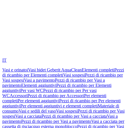
IT
Vasi e orinatoi
Vasi bidet Geberit AquaClean
Elementi completi
Pezzi
di ricambio per Elementi completi
Vasi sospesi
Pezzi di ricambio per
Vasi sospesi
Vasi a pavimento
Pezzi di ricambio per Vasi a
pavimento
Elementi aggiuntivi
Pezzi di ricambio per Elementi
aggiuntivi
Per vasi WC
Pezzi di ricambio per Per vasi
WC
Accessori
Pezzi di ricambio per Accessori
Per elementi
completi
Per elementi aggiuntivi
Pezzi di ricambio per Per elementi
aggiuntivi
Per elementi aggiuntivi e elementi completi
Materiale di
consumo
Vasi e sedili del vaso
Vasi sospesi
Pezzi di ricambio per Vasi
sospesi
Vasi a cacciata
Pezzi di ricambio per Vasi a cacciata
Vasi a
pavimento
Pezzi di ricambio per Vasi a pavimento
Vasi a cacciata per
cassetta di risciacquo esterna monoblocco
Pezzi di ricambio per Vasi