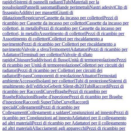
rapido
Sistemi di pannelli radianti
Tubi
Materiali per la
posa
Isolanti
Pannelli sagomati
Bande perimetrali
Nastri adesivi
Clip di
fissaggio
Additivi per massetti
Giunti di
dilatazione
Reggicurve
Cassette da incasso per collettori
Pezzi di
ricambio per Cassette da incasso per collettori
Cassette da incasso per
collettori, in metallo
Pezzi di ricambio per Cassette da incasso per
collettori, in metallo
Assortimento di collettori
Pezzi di ricambio per
Assortimento di collettori
Collettori per riscaldamento a
pavimento
Pezzi di ricambio per Collettori per riscaldamento a
pavimento
Valvole a sfera
Termometri
Adattatori
Pezzi di ricambio per
Adattatori
Terminali per collettori
Valvole di sfiato
rapido
Chiusure
Suddivisori di flusso
Unità di termoregolazione
Pezzi
di ricambio per Unità di termoregolazione
Collettori per circuiti dei
radiatori
Pezzi di ricambio per Collettori per circuiti dei
radiatori
Bypass
Componenti di regolazione
Attuatori
Termostati
ambiente
Accessori
Isolanti per collettori
Tubi di protezione
Sistemi di
smaltimento dell’edificio
Geberit Silent-db20
Tubi
Raccordi
Pezzi di
ricambio per Raccordi
Curve
Braghe
Pezzi di ricambio per
Braghe
Riduzioni
Braghe d'ispezione
Pezzi di ricambio per Braghe
d'ispezione
Raccordi SuperTube
Curve
Raccordi
speciali
Collegamenti
Pezzi di ricambio per
Collegamenti
Collegamenti a saldare
Congiunzioni ad innesto
Pezzi di
ricambio per Congiunzioni ad innesto
Adattatori per il collegamento
ad altri materiali
Pezzi di ricambio per Adattatori per il collegamento
ad altri materiali
Allacciamenti agli apparecchi
Pezzi di ricambio per