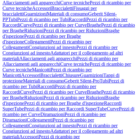
Allacciamenti agli apparecchi
Curve tecniche
Pezzi di ricambio per
Curve tecniche
Accessori
Braccialetti
Fissaggi per
braccialetti
Guarnizioni
Materiali di consumo
Geberit Silent-
PP
Tubi
Pezzi di ricambio per Tubi
Raccordi
Pezzi di ricambio per
Raccordi
Curve
Pezzi di ricambio per Curve
Braghe
Pezzi di ricambio
per Braghe
Riduzioni
Pezzi di ricambio per Riduzioni
Braghe
d'ispezione
Pezzi di ricambio per Braghe
d'ispezione
Collegamenti
Pezzi di ricambio per
Collegamenti
Congiunzioni ad innesto
Pezzi di ricambio per
Congiunzioni ad innesto
Adattatori per il collegamento ad altri
materiali
Allacciamenti agli apparecchi
Pezzi di ricambio per
Allacciamenti agli apparecchi
Curve tecniche
Pezzi di ricambio per
Curve tecniche
Manicotti
Pezzi di ricambio per
Manicotti
Accessori
Braccialetti
Chiusure
Guarnizioni
Tappi di
protezione
Materiali di consumo
Geberit Silent-Pro
Tubi
Pezzi di
ricambio per Tubi
Raccordi
Pezzi di ricambio per
Raccordi
Curve
Pezzi di ricambio per Curve
Braghe
Pezzi di ricambio
per Braghe
Riduzioni
Pezzi di ricambio per Riduzioni
Braghe
d'ispezione
Pezzi di ricambio per Braghe d'ispezione
Raccordi
SuperTube
Pezzi di ricambio per Raccordi SuperTube
Curve
Pezzi di
ricambio per Curve
Diramazioni
Pezzi di ricambio per
Diramazioni
Collegamenti
Pezzi di ricambio per
Collegamenti
Congiunzioni ad innesto
Pezzi di ricambio per
Congiunzioni ad innesto
Adattatori per il collegamento ad altri
materiali
Accessori
Pezzi di ricambio per