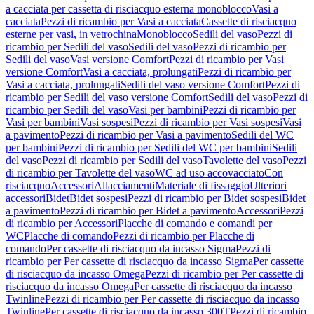
a cacciata per cassetta di risciacquo esterna monoblocco
Vasi a
cacciata
Pezzi di ricambio per Vasi a cacciata
Cassette di risciacquo
esterne per vasi, in vetrochina
Monoblocco
Sedili del vaso
Pezzi di
ricambio per Sedili del vaso
Sedili del vaso
Pezzi di ricambio per
Sedili del vaso
Vasi versione Comfort
Pezzi di ricambio per Vasi
versione Comfort
Vasi a cacciata, prolungati
Pezzi di ricambio per
Vasi a cacciata, prolungati
Sedili del vaso versione Comfort
Pezzi di
ricambio per Sedili del vaso versione Comfort
Sedili del vaso
Pezzi di
ricambio per Sedili del vaso
Vasi per bambini
Pezzi di ricambio per
Vasi per bambini
Vasi sospesi
Pezzi di ricambio per Vasi sospesi
Vasi
a pavimento
Pezzi di ricambio per Vasi a pavimento
Sedili del WC
per bambini
Pezzi di ricambio per Sedili del WC per bambini
Sedili
del vaso
Pezzi di ricambio per Sedili del vaso
Tavolette del vaso
Pezzi
di ricambio per Tavolette del vaso
WC ad uso accovacciato
Con
risciacquo
Accessori
Allacciamenti
Materiale di fissaggio
Ulteriori
accessori
Bidet
Bidet sospesi
Pezzi di ricambio per Bidet sospesi
Bidet
a pavimento
Pezzi di ricambio per Bidet a pavimento
Accessori
Pezzi
di ricambio per Accessori
Placche di comando e comandi per
WC
Placche di comando
Pezzi di ricambio per Placche di
comando
Per cassette di risciacquo da incasso Sigma
Pezzi di
ricambio per Per cassette di risciacquo da incasso Sigma
Per cassette
di risciacquo da incasso Omega
Pezzi di ricambio per Per cassette di
risciacquo da incasso Omega
Per cassette di risciacquo da incasso
Twinline
Pezzi di ricambio per Per cassette di risciacquo da incasso
Twinline
Per cassette di risciacquo da incasso 300T
Pezzi di ricambio