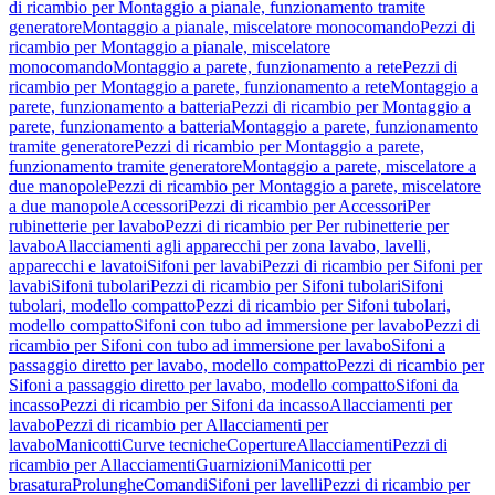
di ricambio per Montaggio a pianale, funzionamento tramite
generatore
Montaggio a pianale, miscelatore monocomando
Pezzi di
ricambio per Montaggio a pianale, miscelatore
monocomando
Montaggio a parete, funzionamento a rete
Pezzi di
ricambio per Montaggio a parete, funzionamento a rete
Montaggio a
parete, funzionamento a batteria
Pezzi di ricambio per Montaggio a
parete, funzionamento a batteria
Montaggio a parete, funzionamento
tramite generatore
Pezzi di ricambio per Montaggio a parete,
funzionamento tramite generatore
Montaggio a parete, miscelatore a
due manopole
Pezzi di ricambio per Montaggio a parete, miscelatore
a due manopole
Accessori
Pezzi di ricambio per Accessori
Per
rubinetterie per lavabo
Pezzi di ricambio per Per rubinetterie per
lavabo
Allacciamenti agli apparecchi per zona lavabo, lavelli,
apparecchi e lavatoi
Sifoni per lavabi
Pezzi di ricambio per Sifoni per
lavabi
Sifoni tubolari
Pezzi di ricambio per Sifoni tubolari
Sifoni
tubolari, modello compatto
Pezzi di ricambio per Sifoni tubolari,
modello compatto
Sifoni con tubo ad immersione per lavabo
Pezzi di
ricambio per Sifoni con tubo ad immersione per lavabo
Sifoni a
passaggio diretto per lavabo, modello compatto
Pezzi di ricambio per
Sifoni a passaggio diretto per lavabo, modello compatto
Sifoni da
incasso
Pezzi di ricambio per Sifoni da incasso
Allacciamenti per
lavabo
Pezzi di ricambio per Allacciamenti per
lavabo
Manicotti
Curve tecniche
Coperture
Allacciamenti
Pezzi di
ricambio per Allacciamenti
Guarnizioni
Manicotti per
brasatura
Prolunghe
Comandi
Sifoni per lavelli
Pezzi di ricambio per