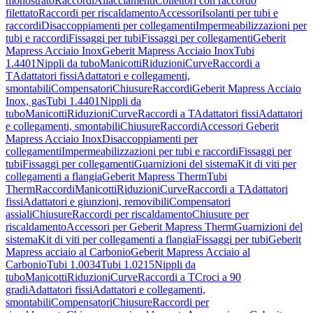
monostrato
Raccordi
Allacciamenti
Collettori con raccordo
filettato
Raccordi per riscaldamento
Accessori
Isolanti per tubi e
raccordi
Disaccoppiamenti per collegamenti
Impermeabilizzazioni per
tubi e raccordi
Fissaggi per tubi
Fissaggi per collegamenti
Geberit
Mapress Acciaio Inox
Geberit Mapress Acciaio Inox
Tubi
1.4401
Nippli da tubo
Manicotti
Riduzioni
Curve
Raccordi a
T
Adattatori fissi
Adattatori e collegamenti,
smontabili
Compensatori
Chiusure
Raccordi
Geberit Mapress Acciaio
Inox, gas
Tubi 1.4401
Nippli da
tubo
Manicotti
Riduzioni
Curve
Raccordi a T
Adattatori fissi
Adattatori
e collegamenti, smontabili
Chiusure
Raccordi
Accessori Geberit
Mapress Acciaio Inox
Disaccoppiamenti per
collegamenti
Impermeabilizzazioni per tubi e raccordi
Fissaggi per
tubi
Fissaggi per collegamenti
Guarnizioni del sistema
Kit di viti per
collegamenti a flangia
Geberit Mapress Therm
Tubi
Therm
Raccordi
Manicotti
Riduzioni
Curve
Raccordi a T
Adattatori
fissi
Adattatori e giunzioni, removibili
Compensatori
assiali
Chiusure
Raccordi per riscaldamento
Chiusure per
riscaldamento
Accessori per Geberit Mapress Therm
Guarnizioni del
sistema
Kit di viti per collegamenti a flangia
Fissaggi per tubi
Geberit
Mapress acciaio al Carbonio
Geberit Mapress Acciaio al
Carbonio
Tubi 1.0034
Tubi 1.0215
Nippli da
tubo
Manicotti
Riduzioni
Curve
Raccordi a T
Croci a 90
gradi
Adattatori fissi
Adattatori e collegamenti,
smontabili
Compensatori
Chiusure
Raccordi per