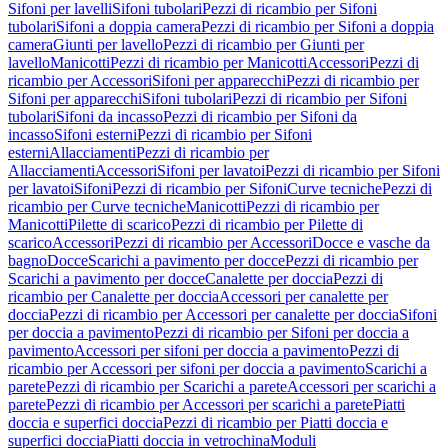
Sifoni per lavelli
Sifoni tubolari
Pezzi di ricambio per Sifoni
tubolari
Sifoni a doppia camera
Pezzi di ricambio per Sifoni a doppia
camera
Giunti per lavello
Pezzi di ricambio per Giunti per
lavello
Manicotti
Pezzi di ricambio per Manicotti
Accessori
Pezzi di
ricambio per Accessori
Sifoni per apparecchi
Pezzi di ricambio per
Sifoni per apparecchi
Sifoni tubolari
Pezzi di ricambio per Sifoni
tubolari
Sifoni da incasso
Pezzi di ricambio per Sifoni da
incasso
Sifoni esterni
Pezzi di ricambio per Sifoni
esterni
Allacciamenti
Pezzi di ricambio per
Allacciamenti
Accessori
Sifoni per lavatoi
Pezzi di ricambio per Sifoni
per lavatoi
Sifoni
Pezzi di ricambio per Sifoni
Curve tecniche
Pezzi di
ricambio per Curve tecniche
Manicotti
Pezzi di ricambio per
Manicotti
Pilette di scarico
Pezzi di ricambio per Pilette di
scarico
Accessori
Pezzi di ricambio per Accessori
Docce e vasche da
bagno
Docce
Scarichi a pavimento per docce
Pezzi di ricambio per
Scarichi a pavimento per docce
Canalette per doccia
Pezzi di
ricambio per Canalette per doccia
Accessori per canalette per
doccia
Pezzi di ricambio per Accessori per canalette per doccia
Sifoni
per doccia a pavimento
Pezzi di ricambio per Sifoni per doccia a
pavimento
Accessori per sifoni per doccia a pavimento
Pezzi di
ricambio per Accessori per sifoni per doccia a pavimento
Scarichi a
parete
Pezzi di ricambio per Scarichi a parete
Accessori per scarichi a
parete
Pezzi di ricambio per Accessori per scarichi a parete
Piatti
doccia e superfici doccia
Pezzi di ricambio per Piatti doccia e
superfici doccia
Piatti doccia in vetrochina
Moduli