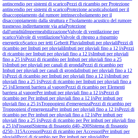
antincendio per sistemi di scarico
Pezzi di ricambio per Protezione
antincendio per sistemi di scarico
Protezione acustica
Isolanti per il
disaccoppiamento dal rumore intrinseco
Isolamento per il
disaccoppiamento dalla struttura e l'isolamento acustico del rumore
trasmesso indirettamente via aria
Protezione
dall'umidità
Impermeabilizzazione
Valvole di ventilazione per
scarico
Valvole di ventilazione
Valvole di ritegno a risparmio
energetico
Scarico per tetti Geberit Pluvia
Imbuti per pluviali
Pezzi di
ricambio per Imbuti per pluviali
Imbuti per pluviali fino a 12 l/s
Pezzi
di ricambio per Imbuti per pluviali fino a 12 l/s
Imbuti per pluviali
fino a 25 l/s
Pezzi di ricambio per Imbuti per pluviali fino a 25
l/s
Imbuti per pluviali per canali di gronda
Pezzi di ricambio per
Imbuti per pluviali per canali di gronda
Imbuti per pluviali fino a 12
l/s
Pezzi di ricambio per Imbuti per pluviali fino a 12 l/s
Imbuti per
pluviali fino a 25 l/s
Pezzi di ricambio per Imbuti per pluviali fino a
25 l/s
Elementi barriera al vapore
Pezzi di ricambio per Elementi
barriera al vapore
Per imbuti per pluviali fino a 12 l/s
Pezzi di
ricambio per Per imbuti per pluviali fino a 12 l/s
Per imbuti per
pluviali fino a 25 l/s
Troppopieni d'emergenza
Pezzi di ricambio per
Troppopieni d'emergenza
Per imbuti per pluviali fino a 12 l/s
Pezzi di
ricambio per Per imbuti per pluviali fino a 12 l/s
Per imbuti per
pluviali fino a 25 l/s
Pezzi di ricambio per Per imbuti per pluviali fino
a 25 l/s
Fissaggi
Sistema di fissaggio d40–200
Sistema di fissaggio
d250–315
Accessori
Pezzi di ricambio per Accessori
Per imbuti per
pluviali
Pezzi di ricambio per Per imbuti per pluviali
Per