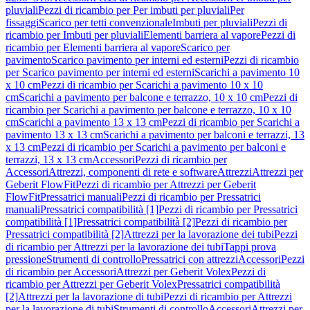
pluviali
Pezzi di ricambio per Per imbuti per pluviali
Per
fissaggi
Scarico per tetti convenzionale
Imbuti per pluviali
Pezzi di
ricambio per Imbuti per pluviali
Elementi barriera al vapore
Pezzi di
ricambio per Elementi barriera al vapore
Scarico per
pavimento
Scarico pavimento per interni ed esterni
Pezzi di ricambio
per Scarico pavimento per interni ed esterni
Scarichi a pavimento 10
x 10 cm
Pezzi di ricambio per Scarichi a pavimento 10 x 10
cm
Scarichi a pavimento per balcone e terrazzo, 10 x 10 cm
Pezzi di
ricambio per Scarichi a pavimento per balcone e terrazzo, 10 x 10
cm
Scarichi a pavimento 13 x 13 cm
Pezzi di ricambio per Scarichi a
pavimento 13 x 13 cm
Scarichi a pavimento per balconi e terrazzi, 13
x 13 cm
Pezzi di ricambio per Scarichi a pavimento per balconi e
terrazzi, 13 x 13 cm
Accessori
Pezzi di ricambio per
Accessori
Attrezzi, componenti di rete e software
Attrezzi
Attrezzi per
Geberit FlowFit
Pezzi di ricambio per Attrezzi per Geberit
FlowFit
Pressatrici manuali
Pezzi di ricambio per Pressatrici
manuali
Pressatrici compatibilità [1]
Pezzi di ricambio per Pressatrici
compatibilità [1]
Pressatrici compatibilità [2]
Pezzi di ricambio per
Pressatrici compatibilità [2]
Attrezzi per la lavorazione dei tubi
Pezzi
di ricambio per Attrezzi per la lavorazione dei tubi
Tappi prova
pressione
Strumenti di controllo
Pressatrici con attrezzi
Accessori
Pezzi
di ricambio per Accessori
Attrezzi per Geberit Volex
Pezzi di
ricambio per Attrezzi per Geberit Volex
Pressatrici compatibilità
[2]
Attrezzi per la lavorazione di tubi
Pezzi di ricambio per Attrezzi
per la lavorazione di tubi
Strumenti di controllo
Accessori
Attrezzi per