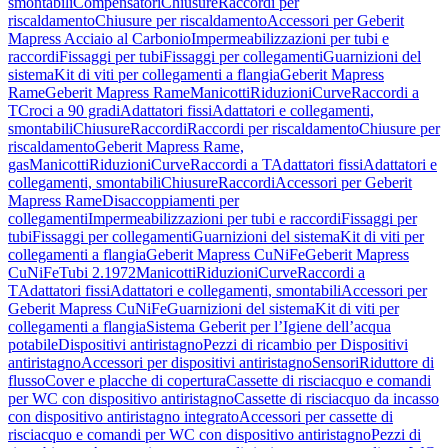
smontabili
Compensatori
Chiusure
Raccordi per
riscaldamento
Chiusure per riscaldamento
Accessori per Geberit
Mapress Acciaio al Carbonio
Impermeabilizzazioni per tubi e
raccordi
Fissaggi per tubi
Fissaggi per collegamenti
Guarnizioni del
sistema
Kit di viti per collegamenti a flangia
Geberit Mapress
Rame
Geberit Mapress Rame
Manicotti
Riduzioni
Curve
Raccordi a
T
Croci a 90 gradi
Adattatori fissi
Adattatori e collegamenti,
smontabili
Chiusure
Raccordi
Raccordi per riscaldamento
Chiusure per
riscaldamento
Geberit Mapress Rame,
gas
Manicotti
Riduzioni
Curve
Raccordi a T
Adattatori fissi
Adattatori e
collegamenti, smontabili
Chiusure
Raccordi
Accessori per Geberit
Mapress Rame
Disaccoppiamenti per
collegamenti
Impermeabilizzazioni per tubi e raccordi
Fissaggi per
tubi
Fissaggi per collegamenti
Guarnizioni del sistema
Kit di viti per
collegamenti a flangia
Geberit Mapress CuNiFe
Geberit Mapress
CuNiFe
Tubi 2.1972
Manicotti
Riduzioni
Curve
Raccordi a
T
Adattatori fissi
Adattatori e collegamenti, smontabili
Accessori per
Geberit Mapress CuNiFe
Guarnizioni del sistema
Kit di viti per
collegamenti a flangia
Sistema Geberit per l’Igiene dell’acqua
potabile
Dispositivi antiristagno
Pezzi di ricambio per Dispositivi
antiristagno
Accessori per dispositivi antiristagno
Sensori
Riduttore di
flusso
Cover e placche di copertura
Cassette di risciacquo e comandi
per WC con dispositivo antiristagno
Cassette di risciacquo da incasso
con dispositivo antiristagno integrato
Accessori per cassette di
risciacquo e comandi per WC con dispositivo antiristagno
Pezzi di