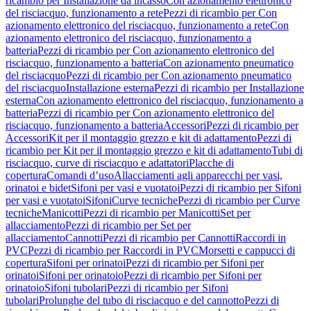
ricambio per Installazione da incasso
Con azionamento elettronico
del risciacquo, funzionamento a rete
Pezzi di ricambio per Con
azionamento elettronico del risciacquo, funzionamento a rete
Con
azionamento elettronico del risciacquo, funzionamento a
batteria
Pezzi di ricambio per Con azionamento elettronico del
risciacquo, funzionamento a batteria
Con azionamento pneumatico
del risciacquo
Pezzi di ricambio per Con azionamento pneumatico
del risciacquo
Installazione esterna
Pezzi di ricambio per Installazione
esterna
Con azionamento elettronico del risciacquo, funzionamento a
batteria
Pezzi di ricambio per Con azionamento elettronico del
risciacquo, funzionamento a batteria
Accessori
Pezzi di ricambio per
Accessori
Kit per il montaggio grezzo e kit di adattamento
Pezzi di
ricambio per Kit per il montaggio grezzo e kit di adattamento
Tubi di
risciacquo, curve di risciacquo e adattatori
Placche di
copertura
Comandi d’uso
Allacciamenti agli apparecchi per vasi,
orinatoi e bidet
Sifoni per vasi e vuotatoi
Pezzi di ricambio per Sifoni
per vasi e vuotatoi
Sifoni
Curve tecniche
Pezzi di ricambio per Curve
tecniche
Manicotti
Pezzi di ricambio per Manicotti
Set per
allacciamento
Pezzi di ricambio per Set per
allacciamento
Cannotti
Pezzi di ricambio per Cannotti
Raccordi in
PVC
Pezzi di ricambio per Raccordi in PVC
Morsetti e cappucci di
copertura
Sifoni per orinatoi
Pezzi di ricambio per Sifoni per
orinatoi
Sifoni per orinatoio
Pezzi di ricambio per Sifoni per
orinatoio
Sifoni tubolari
Pezzi di ricambio per Sifoni
tubolari
Prolunghe del tubo di risciacquo e del cannotto
Pezzi di