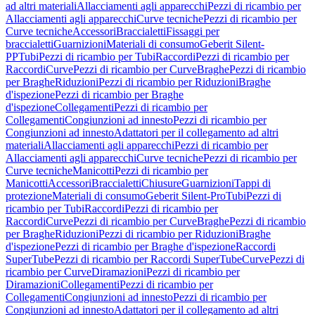
ad altri materiali
Allacciamenti agli apparecchi
Pezzi di ricambio per
Allacciamenti agli apparecchi
Curve tecniche
Pezzi di ricambio per
Curve tecniche
Accessori
Braccialetti
Fissaggi per
braccialetti
Guarnizioni
Materiali di consumo
Geberit Silent-
PP
Tubi
Pezzi di ricambio per Tubi
Raccordi
Pezzi di ricambio per
Raccordi
Curve
Pezzi di ricambio per Curve
Braghe
Pezzi di ricambio
per Braghe
Riduzioni
Pezzi di ricambio per Riduzioni
Braghe
d'ispezione
Pezzi di ricambio per Braghe
d'ispezione
Collegamenti
Pezzi di ricambio per
Collegamenti
Congiunzioni ad innesto
Pezzi di ricambio per
Congiunzioni ad innesto
Adattatori per il collegamento ad altri
materiali
Allacciamenti agli apparecchi
Pezzi di ricambio per
Allacciamenti agli apparecchi
Curve tecniche
Pezzi di ricambio per
Curve tecniche
Manicotti
Pezzi di ricambio per
Manicotti
Accessori
Braccialetti
Chiusure
Guarnizioni
Tappi di
protezione
Materiali di consumo
Geberit Silent-Pro
Tubi
Pezzi di
ricambio per Tubi
Raccordi
Pezzi di ricambio per
Raccordi
Curve
Pezzi di ricambio per Curve
Braghe
Pezzi di ricambio
per Braghe
Riduzioni
Pezzi di ricambio per Riduzioni
Braghe
d'ispezione
Pezzi di ricambio per Braghe d'ispezione
Raccordi
SuperTube
Pezzi di ricambio per Raccordi SuperTube
Curve
Pezzi di
ricambio per Curve
Diramazioni
Pezzi di ricambio per
Diramazioni
Collegamenti
Pezzi di ricambio per
Collegamenti
Congiunzioni ad innesto
Pezzi di ricambio per
Congiunzioni ad innesto
Adattatori per il collegamento ad altri