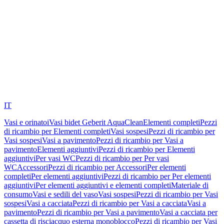
IT
Vasi e orinatoi
Vasi bidet Geberit AquaClean
Elementi completi
Pezzi
di ricambio per Elementi completi
Vasi sospesi
Pezzi di ricambio per
Vasi sospesi
Vasi a pavimento
Pezzi di ricambio per Vasi a
pavimento
Elementi aggiuntivi
Pezzi di ricambio per Elementi
aggiuntivi
Per vasi WC
Pezzi di ricambio per Per vasi
WC
Accessori
Pezzi di ricambio per Accessori
Per elementi
completi
Per elementi aggiuntivi
Pezzi di ricambio per Per elementi
aggiuntivi
Per elementi aggiuntivi e elementi completi
Materiale di
consumo
Vasi e sedili del vaso
Vasi sospesi
Pezzi di ricambio per Vasi
sospesi
Vasi a cacciata
Pezzi di ricambio per Vasi a cacciata
Vasi a
pavimento
Pezzi di ricambio per Vasi a pavimento
Vasi a cacciata per
cassetta di risciacquo esterna monoblocco
Pezzi di ricambio per Vasi