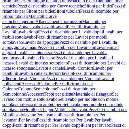
ricambio per Prolunghe del tubo di risciacquo e del cannotto
Curve
tecniche
Pezzi di ricambio per Curve tecniche
Sifoni per bidet
Pezzi di
ricambio per Sifoni per bidet
Sifoni tubolari
Pezzi di ricambio per
Sifoni tubolari
Manicotti
Curve
tecniche
Coperture
Allacciamenti
Guarnizioni
Manicotti per
brasatura
Zona lavabo
Lavabi
Lavabi
Pezzi di ricambio per
Lavabi
Lavabi doppi
Pezzi di ricambio per Lavabi doppi
Lavabi per
mobili sottolavabo
Pezzi di ricambio per Lavabi per mobili
sottolavabo
Lavabi da appoggio
Pezzi di ricambio per Lavabi da
appoggio
Lavamani
Pezzi di ricambio per Lavamani
Lavamani ad
angolo
Lavabi a semincasso
Pezzi di ricambio per Lavabi a
semincasso
Lavabi ad incasso
Pezzi di ricambio per Lavabi ad
incasso
Lavabi da incasso sottopiano
Pezzi di ricambio per Lavabi da
incasso sottopiano
Lavabi a canale
Lavabi Comfort
Lavabi per
bambini
Lavabi a canale
Ulteriori lavabi
Pezzi di ricambio per
Ulteriori lavabi
Vuotatoi
Pezzi di ricambio per Vuotatoi
Lavatoi
polivalenti
Accessori
Colonne
Pezzi di ricambio per
Colonne
Colonne
Semicolonne
Pezzi di ricambio per
Semicolonne
Accessori
Tappi per piletta
Materiale di fissaggio
Set
lavabo con mobile sottolavabo
Set lavabo per mobile con mobile
sottolavabo
Pezzi di ricambio per Set lavabo per mobile con mobile
sottolavabo
Mobili per bagno
Mobili sottolavabo
Pezzi di ricambio per
Mobili sottolavabo
Per lavamani
Pezzi di ricambio per Per
lavamani
Per lavabi
Pezzi di ricambio per Per lavabi
Per lavabi
doppi
Pezzi di ricambio per Per lavabi doppi
Piani per lavabo
Pezzi di