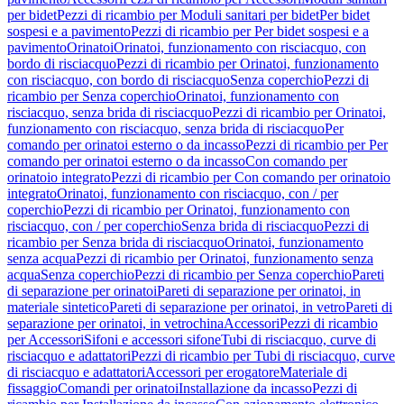
per bidet
Pezzi di ricambio per Moduli sanitari per bidet
Per bidet
sospesi e a pavimento
Pezzi di ricambio per Per bidet sospesi e a
pavimento
Orinatoi
Orinatoi, funzionamento con risciacquo, con
bordo di risciacquo
Pezzi di ricambio per Orinatoi, funzionamento
con risciacquo, con bordo di risciacquo
Senza coperchio
Pezzi di
ricambio per Senza coperchio
Orinatoi, funzionamento con
risciacquo, senza brida di risciacquo
Pezzi di ricambio per Orinatoi,
funzionamento con risciacquo, senza brida di risciacquo
Per
comando per orinatoi esterno o da incasso
Pezzi di ricambio per Per
comando per orinatoi esterno o da incasso
Con comando per
orinatoio integrato
Pezzi di ricambio per Con comando per orinatoio
integrato
Orinatoi, funzionamento con risciacquo, con / per
coperchio
Pezzi di ricambio per Orinatoi, funzionamento con
risciacquo, con / per coperchio
Senza brida di risciacquo
Pezzi di
ricambio per Senza brida di risciacquo
Orinatoi, funzionamento
senza acqua
Pezzi di ricambio per Orinatoi, funzionamento senza
acqua
Senza coperchio
Pezzi di ricambio per Senza coperchio
Pareti
di separazione per orinatoi
Pareti di separazione per orinatoi, in
materiale sintetico
Pareti di separazione per orinatoi, in vetro
Pareti di
separazione per orinatoi, in vetrochina
Accessori
Pezzi di ricambio
per Accessori
Sifoni e accessori sifone
Tubi di risciacquo, curve di
risciacquo e adattatori
Pezzi di ricambio per Tubi di risciacquo, curve
di risciacquo e adattatori
Accessori per erogatore
Materiale di
fissaggio
Comandi per orinatoi
Installazione da incasso
Pezzi di