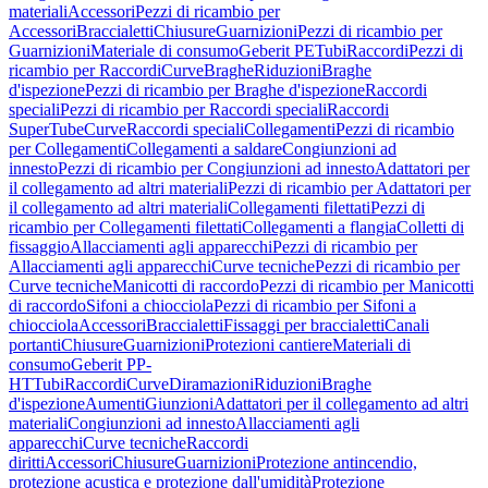
materiali
Accessori
Pezzi di ricambio per
Accessori
Braccialetti
Chiusure
Guarnizioni
Pezzi di ricambio per
Guarnizioni
Materiale di consumo
Geberit PE
Tubi
Raccordi
Pezzi di
ricambio per Raccordi
Curve
Braghe
Riduzioni
Braghe
d'ispezione
Pezzi di ricambio per Braghe d'ispezione
Raccordi
speciali
Pezzi di ricambio per Raccordi speciali
Raccordi
SuperTube
Curve
Raccordi speciali
Collegamenti
Pezzi di ricambio
per Collegamenti
Collegamenti a saldare
Congiunzioni ad
innesto
Pezzi di ricambio per Congiunzioni ad innesto
Adattatori per
il collegamento ad altri materiali
Pezzi di ricambio per Adattatori per
il collegamento ad altri materiali
Collegamenti filettati
Pezzi di
ricambio per Collegamenti filettati
Collegamenti a flangia
Colletti di
fissaggio
Allacciamenti agli apparecchi
Pezzi di ricambio per
Allacciamenti agli apparecchi
Curve tecniche
Pezzi di ricambio per
Curve tecniche
Manicotti di raccordo
Pezzi di ricambio per Manicotti
di raccordo
Sifoni a chiocciola
Pezzi di ricambio per Sifoni a
chiocciola
Accessori
Braccialetti
Fissaggi per braccialetti
Canali
portanti
Chiusure
Guarnizioni
Protezioni cantiere
Materiali di
consumo
Geberit PP-
HT
Tubi
Raccordi
Curve
Diramazioni
Riduzioni
Braghe
d'ispezione
Aumenti
Giunzioni
Adattatori per il collegamento ad altri
materiali
Congiunzioni ad innesto
Allacciamenti agli
apparecchi
Curve tecniche
Raccordi
diritti
Accessori
Chiusure
Guarnizioni
Protezione antincendio,
protezione acustica e protezione dall'umidità
Protezione