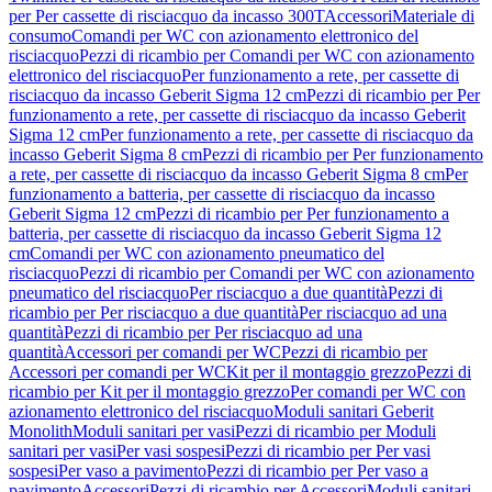
per Per cassette di risciacquo da incasso 300T
Accessori
Materiale di
consumo
Comandi per WC con azionamento elettronico del
risciacquo
Pezzi di ricambio per Comandi per WC con azionamento
elettronico del risciacquo
Per funzionamento a rete, per cassette di
risciacquo da incasso Geberit Sigma 12 cm
Pezzi di ricambio per Per
funzionamento a rete, per cassette di risciacquo da incasso Geberit
Sigma 12 cm
Per funzionamento a rete, per cassette di risciacquo da
incasso Geberit Sigma 8 cm
Pezzi di ricambio per Per funzionamento
a rete, per cassette di risciacquo da incasso Geberit Sigma 8 cm
Per
funzionamento a batteria, per cassette di risciacquo da incasso
Geberit Sigma 12 cm
Pezzi di ricambio per Per funzionamento a
batteria, per cassette di risciacquo da incasso Geberit Sigma 12
cm
Comandi per WC con azionamento pneumatico del
risciacquo
Pezzi di ricambio per Comandi per WC con azionamento
pneumatico del risciacquo
Per risciacquo a due quantità
Pezzi di
ricambio per Per risciacquo a due quantità
Per risciacquo ad una
quantità
Pezzi di ricambio per Per risciacquo ad una
quantità
Accessori per comandi per WC
Pezzi di ricambio per
Accessori per comandi per WC
Kit per il montaggio grezzo
Pezzi di
ricambio per Kit per il montaggio grezzo
Per comandi per WC con
azionamento elettronico del risciacquo
Moduli sanitari Geberit
Monolith
Moduli sanitari per vasi
Pezzi di ricambio per Moduli
sanitari per vasi
Per vasi sospesi
Pezzi di ricambio per Per vasi
sospesi
Per vaso a pavimento
Pezzi di ricambio per Per vaso a
pavimento
Accessori
Pezzi di ricambio per Accessori
Moduli sanitari