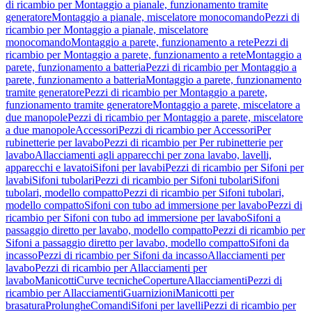
di ricambio per Montaggio a pianale, funzionamento tramite
generatore
Montaggio a pianale, miscelatore monocomando
Pezzi di
ricambio per Montaggio a pianale, miscelatore
monocomando
Montaggio a parete, funzionamento a rete
Pezzi di
ricambio per Montaggio a parete, funzionamento a rete
Montaggio a
parete, funzionamento a batteria
Pezzi di ricambio per Montaggio a
parete, funzionamento a batteria
Montaggio a parete, funzionamento
tramite generatore
Pezzi di ricambio per Montaggio a parete,
funzionamento tramite generatore
Montaggio a parete, miscelatore a
due manopole
Pezzi di ricambio per Montaggio a parete, miscelatore
a due manopole
Accessori
Pezzi di ricambio per Accessori
Per
rubinetterie per lavabo
Pezzi di ricambio per Per rubinetterie per
lavabo
Allacciamenti agli apparecchi per zona lavabo, lavelli,
apparecchi e lavatoi
Sifoni per lavabi
Pezzi di ricambio per Sifoni per
lavabi
Sifoni tubolari
Pezzi di ricambio per Sifoni tubolari
Sifoni
tubolari, modello compatto
Pezzi di ricambio per Sifoni tubolari,
modello compatto
Sifoni con tubo ad immersione per lavabo
Pezzi di
ricambio per Sifoni con tubo ad immersione per lavabo
Sifoni a
passaggio diretto per lavabo, modello compatto
Pezzi di ricambio per
Sifoni a passaggio diretto per lavabo, modello compatto
Sifoni da
incasso
Pezzi di ricambio per Sifoni da incasso
Allacciamenti per
lavabo
Pezzi di ricambio per Allacciamenti per
lavabo
Manicotti
Curve tecniche
Coperture
Allacciamenti
Pezzi di
ricambio per Allacciamenti
Guarnizioni
Manicotti per
brasatura
Prolunghe
Comandi
Sifoni per lavelli
Pezzi di ricambio per