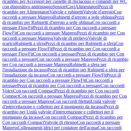
ricambio per Accessori per cassette di risciacquo e comandi per WC
con dispositivo antiristagno
Sensori
Cavi
Alimentatori
Pezzi di
ricambio per Alimentatori
Valvole e rubinetti
Valvole d'arresto
Con
raccordi a pressare Mapress
Rubinetti d'arresto a sede obliqua
Pezzi
di ricambio per Rubinetti d'arresto a sede obliqua
Con raccordi a
pressare FlowFit
Pezzi di ricambio per Con raccordi a pressare
FlowFit
Con raccordi a pressare Mapress
Pezzi di ricambio per Con
raccordi a pressare Mapress
Valvole di prelievo
Valvole di
scarico
Rubinetti a sfera
Pezzi di ricambio per Rubinetti a sfera
Con
raccordi a pressare FlowFit
Pezzi di ricambio per Con raccordi a
pressare FlowFit
Con raccordi a pressare
Pezzi di ricambio per Con
raccordi a pressare
Con raccordi a pressare Mapress
Pezzi di ricambio
per Con raccordi a pressare Mapress
Rubinetti a sfera per
l'installazione da incasso
Pezzi di ricambio per Rubinetti a sfera per
l'installazione da incasso
Con raccordi a pressare FlowFit
Pezzi di
ricambio per Con raccordi a pressare FlowFit
Con raccordi a
pressare
Pezzi di ricambio per Con raccordi a pressare
Con raccordi
Volex
Con raccordi Compact
Pezzi di ricambio per Con raccordi
Compact
Con raccordi a pressare Mapress
Pezzi di ricambio per Con
raccordi a pressare Mapress
Con raccordi filettati
Unità valvole
d'intercettazione e collettori per il montaggio da incasso
Pezzi di
ricambio per Unità valvole d'intercettazione e collettori per il
montaggio da incasso
Con raccordi Compact
Pezzi di ricambio per
Con raccordi Compact
Valvole di ritegno
Con raccordi a pressare
Mapress
Collegamenti idrici per contatore dell'acqua
Con raccordi