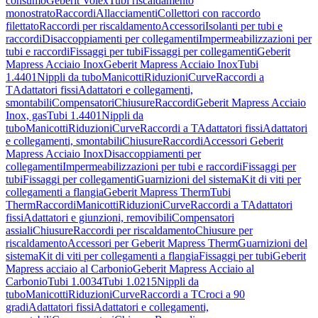
consumo
Geberit Volex
Tubi riscaldamento
monostrato
Raccordi
Allacciamenti
Collettori con raccordo
filettato
Raccordi per riscaldamento
Accessori
Isolanti per tubi e
raccordi
Disaccoppiamenti per collegamenti
Impermeabilizzazioni per
tubi e raccordi
Fissaggi per tubi
Fissaggi per collegamenti
Geberit
Mapress Acciaio Inox
Geberit Mapress Acciaio Inox
Tubi
1.4401
Nippli da tubo
Manicotti
Riduzioni
Curve
Raccordi a
T
Adattatori fissi
Adattatori e collegamenti,
smontabili
Compensatori
Chiusure
Raccordi
Geberit Mapress Acciaio
Inox, gas
Tubi 1.4401
Nippli da
tubo
Manicotti
Riduzioni
Curve
Raccordi a T
Adattatori fissi
Adattatori
e collegamenti, smontabili
Chiusure
Raccordi
Accessori Geberit
Mapress Acciaio Inox
Disaccoppiamenti per
collegamenti
Impermeabilizzazioni per tubi e raccordi
Fissaggi per
tubi
Fissaggi per collegamenti
Guarnizioni del sistema
Kit di viti per
collegamenti a flangia
Geberit Mapress Therm
Tubi
Therm
Raccordi
Manicotti
Riduzioni
Curve
Raccordi a T
Adattatori
fissi
Adattatori e giunzioni, removibili
Compensatori
assiali
Chiusure
Raccordi per riscaldamento
Chiusure per
riscaldamento
Accessori per Geberit Mapress Therm
Guarnizioni del
sistema
Kit di viti per collegamenti a flangia
Fissaggi per tubi
Geberit
Mapress acciaio al Carbonio
Geberit Mapress Acciaio al
Carbonio
Tubi 1.0034
Tubi 1.0215
Nippli da
tubo
Manicotti
Riduzioni
Curve
Raccordi a T
Croci a 90
gradi
Adattatori fissi
Adattatori e collegamenti,