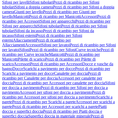
Sifoni per lavelli
Sifoni tubolari
Pezzi di ricambio per Sifoni
tubolari
Sifoni a doppia camera
Pezzi di ricambio per Sifoni a doppia
camera
Giunti per lavello
Pezzi di ricambio per Giunti per
lavello
Manicotti
Pezzi di ricambio per Manicotti
Accessori
Pezzi di
ricambio per Accessori
Sifoni per apparecchi
Pezzi di ricambio per
Sifoni per apparecchi
Sifoni tubolari
Pezzi di ricambio per Sifoni
tubolari
Sifoni da incasso
Pezzi di ricambio per Sifoni da
incasso
Sifoni esterni
Pezzi di ricambio per Sifoni
esterni
Allacciamenti
Pezzi di ricambio per
Allacciamenti
Accessori
Sifoni per lavatoi
Pezzi di ricambio per Sifoni
per lavatoi
Sifoni
Pezzi di ricambio per Sifoni
Curve tecniche
Pezzi di
ricambio per Curve tecniche
Manicotti
Pezzi di ricambio per
Manicotti
Pilette di scarico
Pezzi di ricambio per Pilette di
scarico
Accessori
Pezzi di ricambio per Accessori
Docce e vasche da
bagno
Docce
Scarichi a pavimento per docce
Pezzi di ricambio per
Scarichi a pavimento per docce
Canalette per doccia
Pezzi di
ricambio per Canalette per doccia
Accessori per canalette per
doccia
Pezzi di ricambio per Accessori per canalette per doccia
Sifoni
per doccia a pavimento
Pezzi di ricambio per Sifoni per doccia a
pavimento
Accessori per sifoni per doccia a pavimento
Pezzi di
ricambio per Accessori per sifoni per doccia a pavimento
Scarichi a
parete
Pezzi di ricambio per Scarichi a parete
Accessori per scarichi a
parete
Pezzi di ricambio per Accessori per scarichi a parete
Piatti
doccia e superfici doccia
Pezzi di ricambio per Piatti doccia e
superfici doccia
Superfici doccia in materiale minerale
Pezzi di