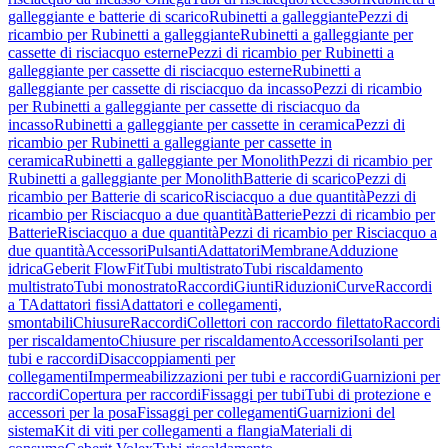
galleggiante e batterie di scarico
Rubinetti a galleggiante
Pezzi di
ricambio per Rubinetti a galleggiante
Rubinetti a galleggiante per
cassette di risciacquo esterne
Pezzi di ricambio per Rubinetti a
galleggiante per cassette di risciacquo esterne
Rubinetti a
galleggiante per cassette di risciacquo da incasso
Pezzi di ricambio
per Rubinetti a galleggiante per cassette di risciacquo da
incasso
Rubinetti a galleggiante per cassette in ceramica
Pezzi di
ricambio per Rubinetti a galleggiante per cassette in
ceramica
Rubinetti a galleggiante per Monolith
Pezzi di ricambio per
Rubinetti a galleggiante per Monolith
Batterie di scarico
Pezzi di
ricambio per Batterie di scarico
Risciacquo a due quantità
Pezzi di
ricambio per Risciacquo a due quantità
Batterie
Pezzi di ricambio per
Batterie
Risciacquo a due quantità
Pezzi di ricambio per Risciacquo a
due quantità
Accessori
Pulsanti
Adattatori
Membrane
Adduzione
idrica
Geberit FlowFit
Tubi multistrato
Tubi riscaldamento
multistrato
Tubi monostrato
Raccordi
Giunti
Riduzioni
Curve
Raccordi
a T
Adattatori fissi
Adattatori e collegamenti,
smontabili
Chiusure
Raccordi
Collettori con raccordo filettato
Raccordi
per riscaldamento
Chiusure per riscaldamento
Accessori
Isolanti per
tubi e raccordi
Disaccoppiamenti per
collegamenti
Impermeabilizzazioni per tubi e raccordi
Guarnizioni per
raccordi
Copertura per raccordi
Fissaggi per tubi
Tubi di protezione e
accessori per la posa
Fissaggi per collegamenti
Guarnizioni del
sistema
Kit di viti per collegamenti a flangia
Materiali di