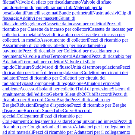
filettati
Valvole di sfiato per riscaldamento
Valvole di sfiato
rapido
Sistemi di pannelli radianti
Tubi
Materiali per la
posa
Isolanti
Pannelli sagomati
Bande perimetrali
Nastri adesivi
Clip di
fissaggio
Additivi per massetti
Giunti di
dilatazione
Reggicurve
Cassette da incasso per collettori
Pezzi di
ricambio per Cassette da incasso per collettori
Cassette da incasso per
collettori, in metallo
Pezzi di ricambio per Cassette da incasso per
collettori, in metallo
Assortimento di collettori
Pezzi di ricambio per
Assortimento di collettori
Collettori per riscaldamento a
pavimento
Pezzi di ricambio per Collettori per riscaldamento a
pavimento
Valvole a sfera
Termometri
Adattatori
Pezzi di ricambio per
Adattatori
Terminali per collettori
Valvole di sfiato
rapido
Chiusure
Suddivisori di flusso
Unità di termoregolazione
Pezzi
di ricambio per Unità di termoregolazione
Collettori per circuiti dei
radiatori
Pezzi di ricambio per Collettori per circuiti dei
radiatori
Bypass
Componenti di regolazione
Attuatori
Termostati
ambiente
Accessori
Isolanti per collettori
Tubi di protezione
Sistemi di
smaltimento dell’edificio
Geberit Silent-db20
Tubi
Raccordi
Pezzi di
ricambio per Raccordi
Curve
Braghe
Pezzi di ricambio per
Braghe
Riduzioni
Braghe d'ispezione
Pezzi di ricambio per Braghe
d'ispezione
Raccordi SuperTube
Curve
Raccordi
speciali
Collegamenti
Pezzi di ricambio per
Collegamenti
Collegamenti a saldare
Congiunzioni ad innesto
Pezzi di
ricambio per Congiunzioni ad innesto
Adattatori per il collegamento
ad altri materiali
Pezzi di ricambio per Adattatori per il collegamento