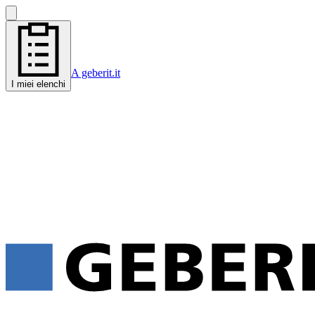
A geberit.it
I miei elenchi