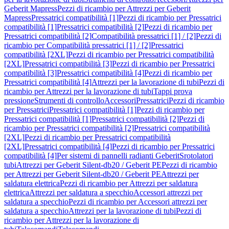
Geberit Mapress
Pezzi di ricambio per Attrezzi per Geberit
Mapress
Pressatrici compatibilità [1]
Pezzi di ricambio per Pressatrici
compatibilità [1]
Pressatrici compatibilità [2]
Pezzi di ricambio per
Pressatrici compatibilità [2]
Compatibilità pressatrici [1] / [2]
Pezzi di
ricambio per Compatibilità pressatrici [1] / [2]
Pressatrici
compatibilità [2XL]
Pezzi di ricambio per Pressatrici compatibilità
[2XL]
Pressatrici compatibilità [3]
Pezzi di ricambio per Pressatrici
compatibilità [3]
Pressatrici compatibilità [4]
Pezzi di ricambio per
Pressatrici compatibilità [4]
Attrezzi per la lavorazione di tubi
Pezzi di
ricambio per Attrezzi per la lavorazione di tubi
Tappi prova
pressione
Strumenti di controllo
Accessori
Pressatrici
Pezzi di ricambio
per Pressatrici
Pressatrici compatibilità [1]
Pezzi di ricambio per
Pressatrici compatibilità [1]
Pressatrici compatibilità [2]
Pezzi di
ricambio per Pressatrici compatibilità [2]
Pressatrici compatibilità
[2XL]
Pezzi di ricambio per Pressatrici compatibilità
[2XL]
Pressatrici compatibilità [4]
Pezzi di ricambio per Pressatrici
compatibilità [4]
Per sistemi di pannelli radianti Geberit
Srotolatori
tubi
Attrezzi per Geberit Silent-db20 / Geberit PE
Pezzi di ricambio
per Attrezzi per Geberit Silent-db20 / Geberit PE
Attrezzi per
saldatura elettrica
Pezzi di ricambio per Attrezzi per saldatura
elettrica
Attrezzi per saldatura a specchio
Accessori attrezzi per
saldatura a specchio
Pezzi di ricambio per Accessori attrezzi per
saldatura a specchio
Attrezzi per la lavorazione di tubi
Pezzi di
ricambio per Attrezzi per la lavorazione di