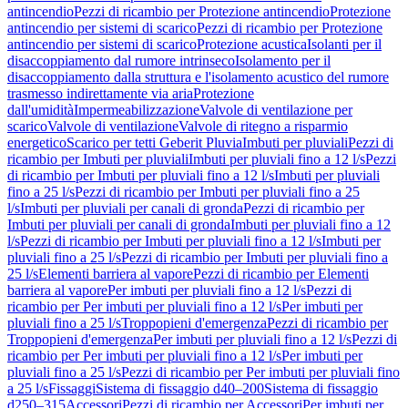
antincendio
Pezzi di ricambio per Protezione antincendio
Protezione
antincendio per sistemi di scarico
Pezzi di ricambio per Protezione
antincendio per sistemi di scarico
Protezione acustica
Isolanti per il
disaccoppiamento dal rumore intrinseco
Isolamento per il
disaccoppiamento dalla struttura e l'isolamento acustico del rumore
trasmesso indirettamente via aria
Protezione
dall'umidità
Impermeabilizzazione
Valvole di ventilazione per
scarico
Valvole di ventilazione
Valvole di ritegno a risparmio
energetico
Scarico per tetti Geberit Pluvia
Imbuti per pluviali
Pezzi di
ricambio per Imbuti per pluviali
Imbuti per pluviali fino a 12 l/s
Pezzi
di ricambio per Imbuti per pluviali fino a 12 l/s
Imbuti per pluviali
fino a 25 l/s
Pezzi di ricambio per Imbuti per pluviali fino a 25
l/s
Imbuti per pluviali per canali di gronda
Pezzi di ricambio per
Imbuti per pluviali per canali di gronda
Imbuti per pluviali fino a 12
l/s
Pezzi di ricambio per Imbuti per pluviali fino a 12 l/s
Imbuti per
pluviali fino a 25 l/s
Pezzi di ricambio per Imbuti per pluviali fino a
25 l/s
Elementi barriera al vapore
Pezzi di ricambio per Elementi
barriera al vapore
Per imbuti per pluviali fino a 12 l/s
Pezzi di
ricambio per Per imbuti per pluviali fino a 12 l/s
Per imbuti per
pluviali fino a 25 l/s
Troppopieni d'emergenza
Pezzi di ricambio per
Troppopieni d'emergenza
Per imbuti per pluviali fino a 12 l/s
Pezzi di
ricambio per Per imbuti per pluviali fino a 12 l/s
Per imbuti per
pluviali fino a 25 l/s
Pezzi di ricambio per Per imbuti per pluviali fino
a 25 l/s
Fissaggi
Sistema di fissaggio d40–200
Sistema di fissaggio
d250–315
Accessori
Pezzi di ricambio per Accessori
Per imbuti per