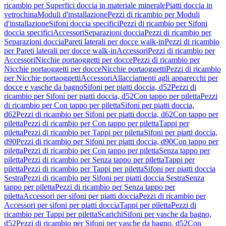
ricambio per Superfici doccia in materiale minerale
Piatti doccia in
vetrochina
Moduli d'installazione
Pezzi di ricambio per Moduli
d'installazione
Sifoni doccia specifici
Pezzi di ricambio per Sifoni
doccia specifici
Accessori
Separazioni doccia
Pezzi di ricambio per
Separazioni doccia
Pareti laterali per docce walk-in
Pezzi di ricambio
per Pareti laterali per docce walk-in
Accessori
Pezzi di ricambio per
Accessori
Nicchie portaoggetti per docce
Pezzi di ricambio per
Nicchie portaoggetti per docce
Nicchie portaoggetti
Pezzi di ricambio
per Nicchie portaoggetti
Accessori
Allacciamenti agli apparecchi per
docce e vasche da bagno
Sifoni per piatti doccia, d52
Pezzi di
ricambio per Sifoni per piatti doccia, d52
Con tappo per piletta
Pezzi
di ricambio per Con tappo per piletta
Sifoni per piatti doccia,
d62
Pezzi di ricambio per Sifoni per piatti doccia, d62
Con tappo per
piletta
Pezzi di ricambio per Con tappo per piletta
Tappi per
piletta
Pezzi di ricambio per Tappi per piletta
Sifoni per piatti doccia,
d90
Pezzi di ricambio per Sifoni per piatti doccia, d90
Con tappo per
piletta
Pezzi di ricambio per Con tappo per piletta
Senza tappo per
piletta
Pezzi di ricambio per Senza tappo per piletta
Tappi per
piletta
Pezzi di ricambio per Tappi per piletta
Sifoni per piatti doccia
Sestra
Pezzi di ricambio per Sifoni per piatti doccia Sestra
Senza
tappo per piletta
Pezzi di ricambio per Senza tappo per
piletta
Accessori per sifoni per piatti doccia
Pezzi di ricambio per
Accessori per sifoni per piatti doccia
Tappi per piletta
Pezzi di
ricambio per Tappi per piletta
Scarichi
Sifoni per vasche da bagno,
d52
Pezzi di ricambio per Sifoni per vasche da bagno, d52
Con