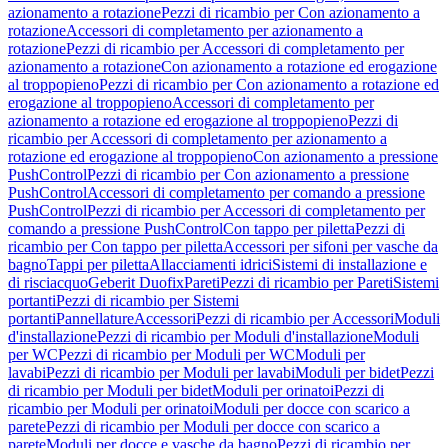
azionamento a rotazione
Pezzi di ricambio per Con azionamento a
rotazione
Accessori di completamento per azionamento a
rotazione
Pezzi di ricambio per Accessori di completamento per
azionamento a rotazione
Con azionamento a rotazione ed erogazione
al troppopieno
Pezzi di ricambio per Con azionamento a rotazione ed
erogazione al troppopieno
Accessori di completamento per
azionamento a rotazione ed erogazione al troppopieno
Pezzi di
ricambio per Accessori di completamento per azionamento a
rotazione ed erogazione al troppopieno
Con azionamento a pressione
PushControl
Pezzi di ricambio per Con azionamento a pressione
PushControl
Accessori di completamento per comando a pressione
PushControl
Pezzi di ricambio per Accessori di completamento per
comando a pressione PushControl
Con tappo per piletta
Pezzi di
ricambio per Con tappo per piletta
Accessori per sifoni per vasche da
bagno
Tappi per piletta
Allacciamenti idrici
Sistemi di installazione e
di risciacquo
Geberit Duofix
Pareti
Pezzi di ricambio per Pareti
Sistemi
portanti
Pezzi di ricambio per Sistemi
portanti
Pannellature
Accessori
Pezzi di ricambio per Accessori
Moduli
d'installazione
Pezzi di ricambio per Moduli d'installazione
Moduli
per WC
Pezzi di ricambio per Moduli per WC
Moduli per
lavabi
Pezzi di ricambio per Moduli per lavabi
Moduli per bidet
Pezzi
di ricambio per Moduli per bidet
Moduli per orinatoi
Pezzi di
ricambio per Moduli per orinatoi
Moduli per docce con scarico a
parete
Pezzi di ricambio per Moduli per docce con scarico a
parete
Moduli per docce e vasche da bagno
Pezzi di ricambio per