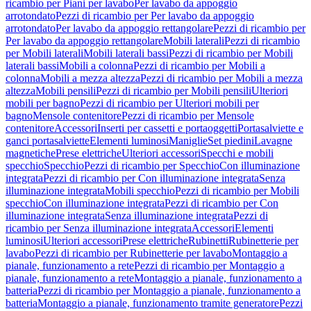
ricambio per Piani per lavabo
Per lavabo da appoggio
arrotondato
Pezzi di ricambio per Per lavabo da appoggio
arrotondato
Per lavabo da appoggio rettangolare
Pezzi di ricambio per
Per lavabo da appoggio rettangolare
Mobili laterali
Pezzi di ricambio
per Mobili laterali
Mobili laterali bassi
Pezzi di ricambio per Mobili
laterali bassi
Mobili a colonna
Pezzi di ricambio per Mobili a
colonna
Mobili a mezza altezza
Pezzi di ricambio per Mobili a mezza
altezza
Mobili pensili
Pezzi di ricambio per Mobili pensili
Ulteriori
mobili per bagno
Pezzi di ricambio per Ulteriori mobili per
bagno
Mensole contenitore
Pezzi di ricambio per Mensole
contenitore
Accessori
Inserti per cassetti e portaoggetti
Portasalviette e
ganci portasalviette
Elementi luminosi
Maniglie
Set piedini
Lavagne
magnetiche
Prese elettriche
Ulteriori accessori
Specchi e mobili
specchio
Specchio
Pezzi di ricambio per Specchio
Con illuminazione
integrata
Pezzi di ricambio per Con illuminazione integrata
Senza
illuminazione integrata
Mobili specchio
Pezzi di ricambio per Mobili
specchio
Con illuminazione integrata
Pezzi di ricambio per Con
illuminazione integrata
Senza illuminazione integrata
Pezzi di
ricambio per Senza illuminazione integrata
Accessori
Elementi
luminosi
Ulteriori accessori
Prese elettriche
Rubinetti
Rubinetterie per
lavabo
Pezzi di ricambio per Rubinetterie per lavabo
Montaggio a
pianale, funzionamento a rete
Pezzi di ricambio per Montaggio a
pianale, funzionamento a rete
Montaggio a pianale, funzionamento a
batteria
Pezzi di ricambio per Montaggio a pianale, funzionamento a
batteria
Montaggio a pianale, funzionamento tramite generatore
Pezzi