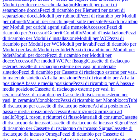
Moduli per docce e vasche da bagno
Elementi per pareti di
separazione doccia
Pezzi di ricambio per Elementi per pareti di
separazione doccia
Moduli per rubinetti
Pezzi di ricambio per Moduli
per rubinetti
Moduli per carichi agenti sulle mensole
Pezzi di ricambio
per Moduli per carichi agenti sulle mensole
Accessori
Pezzi di
ricambio per Accessori
Geberit Combifix
Moduli d'installazione
Pezzi
di ricambio per Moduli d'installazione
Moduli per WC
Pezzi di
ricambio per Moduli per WC
Moduli per lavabi
Pezzi di ricambio per
Moduli per lavabi
Moduli per bidet
Pezzi di ricambio per Moduli per
bidet
Moduli per docce
Pezzi di ricambio per Moduli per
docce
Accessori
Per moduli WC
Per fissaggi
Cassette di risciacquo
esterne
Cassette di risciacquo esterne per vasi, in materiale
sintetico
Pezzi di ricambio per Cassette di risciacquo esterne per vasi,
in materiale sintetico
Ad alta posizione
Pezzi di ricambio per Ad alta
posizione
A bassa e media posizione
Pezzi di ricambio per A bassa e
media posizione
Cassette di risciacquo esterne per vasi, in
ceramica
Pezzi di ricambio per Cassette di risciacquo esterne per
vasi, in ceramica
Monoblocco
Pezzi di ricambio per Monoblocco
Tubi
di risciacquo per cassette di risciacquo esterne
Ad alta posizione
A
bassa e media posizione
Accessori
Guarnizioni
Guarnizioni ad
anello
Nippli, rosoni e riduttori di flusso
Materiali di consumo
Cassette
di risciacquo da incasso
Cassette di risciacquo da incasso Sigma
Pezzi
di ricambio per Cassette di risciacquo da incasso Sigma
Cassette di
risciacquo da incasso Omega
Pezzi di ricambio per Cassette di
risciacquo da incasso Omega
Tubi di risciacquo
Accessori
Rubinetti a