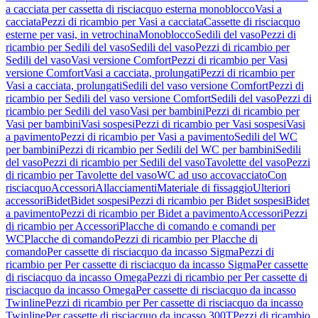
a cacciata per cassetta di risciacquo esterna monoblocco
Vasi a
cacciata
Pezzi di ricambio per Vasi a cacciata
Cassette di risciacquo
esterne per vasi, in vetrochina
Monoblocco
Sedili del vaso
Pezzi di
ricambio per Sedili del vaso
Sedili del vaso
Pezzi di ricambio per
Sedili del vaso
Vasi versione Comfort
Pezzi di ricambio per Vasi
versione Comfort
Vasi a cacciata, prolungati
Pezzi di ricambio per
Vasi a cacciata, prolungati
Sedili del vaso versione Comfort
Pezzi di
ricambio per Sedili del vaso versione Comfort
Sedili del vaso
Pezzi di
ricambio per Sedili del vaso
Vasi per bambini
Pezzi di ricambio per
Vasi per bambini
Vasi sospesi
Pezzi di ricambio per Vasi sospesi
Vasi
a pavimento
Pezzi di ricambio per Vasi a pavimento
Sedili del WC
per bambini
Pezzi di ricambio per Sedili del WC per bambini
Sedili
del vaso
Pezzi di ricambio per Sedili del vaso
Tavolette del vaso
Pezzi
di ricambio per Tavolette del vaso
WC ad uso accovacciato
Con
risciacquo
Accessori
Allacciamenti
Materiale di fissaggio
Ulteriori
accessori
Bidet
Bidet sospesi
Pezzi di ricambio per Bidet sospesi
Bidet
a pavimento
Pezzi di ricambio per Bidet a pavimento
Accessori
Pezzi
di ricambio per Accessori
Placche di comando e comandi per
WC
Placche di comando
Pezzi di ricambio per Placche di
comando
Per cassette di risciacquo da incasso Sigma
Pezzi di
ricambio per Per cassette di risciacquo da incasso Sigma
Per cassette
di risciacquo da incasso Omega
Pezzi di ricambio per Per cassette di
risciacquo da incasso Omega
Per cassette di risciacquo da incasso
Twinline
Pezzi di ricambio per Per cassette di risciacquo da incasso
Twinline
Per cassette di risciacquo da incasso 300T
Pezzi di ricambio