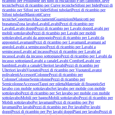
ricambio per Prolunghe del tubo di risciacquo e del cannotto
Curve
tecniche
Pezzi di ricambio per Curve tecniche
Sifoni per bidet
Pezzi di
ricambio per Sifoni per bidet
Sifoni tubolari
Pezzi di ricambio per
Sifoni tubolari
Manicotti
Curve
tecniche
Coperture
Allacciamenti
Guarnizioni
Manicotti per
brasatura
Zona lavabo
Lavabi
Lavabi
Pezzi di ricambio per
Lavabi
Lavabi doppi
Pezzi di ricambio per Lavabi doppi
Lavabi per
mobili sottolavabo
Pezzi di ricambio per Lavabi per mobili
sottolavabo
Lavabi da appoggio
Pezzi di ricambio per Lavabi da
appoggio
Lavamani
Pezzi di ricambio per Lavamani
Lavamani ad
angolo
Lavabi a semincasso
Pezzi di ricambio per Lavabi a
semincasso
Lavabi ad incasso
Pezzi di ricambio per Lavabi ad
incasso
Lavabi da incasso sottopiano
Pezzi di ricambio per Lavabi da
incasso sottopiano
Lavabi a canale
Lavabi Comfort
Lavabi per
bambini
Lavabi a canale
Ulteriori lavabi
Pezzi di ricambio per
Ulteriori lavabi
Vuotatoi
Pezzi di ricambio per Vuotatoi
Lavatoi
polivalenti
Accessori
Colonne
Pezzi di ricambio per
Colonne
Colonne
Semicolonne
Pezzi di ricambio per
Semicolonne
Accessori
Tappi per piletta
Materiale di fissaggio
Set
lavabo con mobile sottolavabo
Set lavabo per mobile con mobile
sottolavabo
Pezzi di ricambio per Set lavabo per mobile con mobile
sottolavabo
Mobili per bagno
Mobili sottolavabo
Pezzi di ricambio per
Mobili sottolavabo
Per lavamani
Pezzi di ricambio per Per
lavamani
Per lavabi
Pezzi di ricambio per Per lavabi
Per lavabi
doppi
Pezzi di ricambio per Per lavabi doppi
Piani per lavabo
Pezzi di