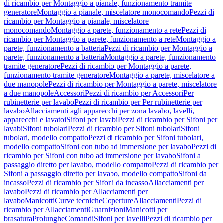
di ricambio per Montaggio a pianale, funzionamento tramite
generatore
Montaggio a pianale, miscelatore monocomando
Pezzi di
ricambio per Montaggio a pianale, miscelatore
monocomando
Montaggio a parete, funzionamento a rete
Pezzi di
ricambio per Montaggio a parete, funzionamento a rete
Montaggio a
parete, funzionamento a batteria
Pezzi di ricambio per Montaggio a
parete, funzionamento a batteria
Montaggio a parete, funzionamento
tramite generatore
Pezzi di ricambio per Montaggio a parete,
funzionamento tramite generatore
Montaggio a parete, miscelatore a
due manopole
Pezzi di ricambio per Montaggio a parete, miscelatore
a due manopole
Accessori
Pezzi di ricambio per Accessori
Per
rubinetterie per lavabo
Pezzi di ricambio per Per rubinetterie per
lavabo
Allacciamenti agli apparecchi per zona lavabo, lavelli,
apparecchi e lavatoi
Sifoni per lavabi
Pezzi di ricambio per Sifoni per
lavabi
Sifoni tubolari
Pezzi di ricambio per Sifoni tubolari
Sifoni
tubolari, modello compatto
Pezzi di ricambio per Sifoni tubolari,
modello compatto
Sifoni con tubo ad immersione per lavabo
Pezzi di
ricambio per Sifoni con tubo ad immersione per lavabo
Sifoni a
passaggio diretto per lavabo, modello compatto
Pezzi di ricambio per
Sifoni a passaggio diretto per lavabo, modello compatto
Sifoni da
incasso
Pezzi di ricambio per Sifoni da incasso
Allacciamenti per
lavabo
Pezzi di ricambio per Allacciamenti per
lavabo
Manicotti
Curve tecniche
Coperture
Allacciamenti
Pezzi di
ricambio per Allacciamenti
Guarnizioni
Manicotti per
brasatura
Prolunghe
Comandi
Sifoni per lavelli
Pezzi di ricambio per