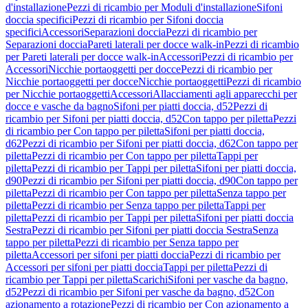
d'installazione
Pezzi di ricambio per Moduli d'installazione
Sifoni
doccia specifici
Pezzi di ricambio per Sifoni doccia
specifici
Accessori
Separazioni doccia
Pezzi di ricambio per
Separazioni doccia
Pareti laterali per docce walk-in
Pezzi di ricambio
per Pareti laterali per docce walk-in
Accessori
Pezzi di ricambio per
Accessori
Nicchie portaoggetti per docce
Pezzi di ricambio per
Nicchie portaoggetti per docce
Nicchie portaoggetti
Pezzi di ricambio
per Nicchie portaoggetti
Accessori
Allacciamenti agli apparecchi per
docce e vasche da bagno
Sifoni per piatti doccia, d52
Pezzi di
ricambio per Sifoni per piatti doccia, d52
Con tappo per piletta
Pezzi
di ricambio per Con tappo per piletta
Sifoni per piatti doccia,
d62
Pezzi di ricambio per Sifoni per piatti doccia, d62
Con tappo per
piletta
Pezzi di ricambio per Con tappo per piletta
Tappi per
piletta
Pezzi di ricambio per Tappi per piletta
Sifoni per piatti doccia,
d90
Pezzi di ricambio per Sifoni per piatti doccia, d90
Con tappo per
piletta
Pezzi di ricambio per Con tappo per piletta
Senza tappo per
piletta
Pezzi di ricambio per Senza tappo per piletta
Tappi per
piletta
Pezzi di ricambio per Tappi per piletta
Sifoni per piatti doccia
Sestra
Pezzi di ricambio per Sifoni per piatti doccia Sestra
Senza
tappo per piletta
Pezzi di ricambio per Senza tappo per
piletta
Accessori per sifoni per piatti doccia
Pezzi di ricambio per
Accessori per sifoni per piatti doccia
Tappi per piletta
Pezzi di
ricambio per Tappi per piletta
Scarichi
Sifoni per vasche da bagno,
d52
Pezzi di ricambio per Sifoni per vasche da bagno, d52
Con
azionamento a rotazione
Pezzi di ricambio per Con azionamento a