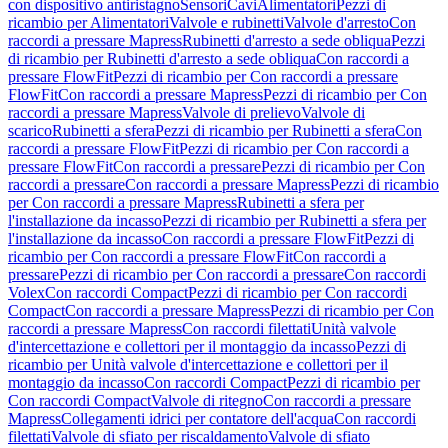
con dispositivo antiristagno
Sensori
Cavi
Alimentatori
Pezzi di
ricambio per Alimentatori
Valvole e rubinetti
Valvole d'arresto
Con
raccordi a pressare Mapress
Rubinetti d'arresto a sede obliqua
Pezzi
di ricambio per Rubinetti d'arresto a sede obliqua
Con raccordi a
pressare FlowFit
Pezzi di ricambio per Con raccordi a pressare
FlowFit
Con raccordi a pressare Mapress
Pezzi di ricambio per Con
raccordi a pressare Mapress
Valvole di prelievo
Valvole di
scarico
Rubinetti a sfera
Pezzi di ricambio per Rubinetti a sfera
Con
raccordi a pressare FlowFit
Pezzi di ricambio per Con raccordi a
pressare FlowFit
Con raccordi a pressare
Pezzi di ricambio per Con
raccordi a pressare
Con raccordi a pressare Mapress
Pezzi di ricambio
per Con raccordi a pressare Mapress
Rubinetti a sfera per
l'installazione da incasso
Pezzi di ricambio per Rubinetti a sfera per
l'installazione da incasso
Con raccordi a pressare FlowFit
Pezzi di
ricambio per Con raccordi a pressare FlowFit
Con raccordi a
pressare
Pezzi di ricambio per Con raccordi a pressare
Con raccordi
Volex
Con raccordi Compact
Pezzi di ricambio per Con raccordi
Compact
Con raccordi a pressare Mapress
Pezzi di ricambio per Con
raccordi a pressare Mapress
Con raccordi filettati
Unità valvole
d'intercettazione e collettori per il montaggio da incasso
Pezzi di
ricambio per Unità valvole d'intercettazione e collettori per il
montaggio da incasso
Con raccordi Compact
Pezzi di ricambio per
Con raccordi Compact
Valvole di ritegno
Con raccordi a pressare
Mapress
Collegamenti idrici per contatore dell'acqua
Con raccordi
filettati
Valvole di sfiato per riscaldamento
Valvole di sfiato