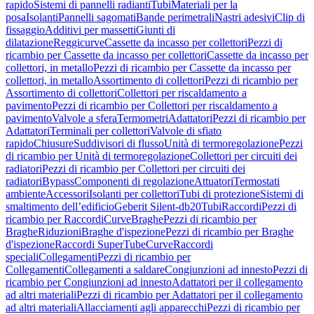
rapido
Sistemi di pannelli radianti
Tubi
Materiali per la
posa
Isolanti
Pannelli sagomati
Bande perimetrali
Nastri adesivi
Clip di
fissaggio
Additivi per massetti
Giunti di
dilatazione
Reggicurve
Cassette da incasso per collettori
Pezzi di
ricambio per Cassette da incasso per collettori
Cassette da incasso per
collettori, in metallo
Pezzi di ricambio per Cassette da incasso per
collettori, in metallo
Assortimento di collettori
Pezzi di ricambio per
Assortimento di collettori
Collettori per riscaldamento a
pavimento
Pezzi di ricambio per Collettori per riscaldamento a
pavimento
Valvole a sfera
Termometri
Adattatori
Pezzi di ricambio per
Adattatori
Terminali per collettori
Valvole di sfiato
rapido
Chiusure
Suddivisori di flusso
Unità di termoregolazione
Pezzi
di ricambio per Unità di termoregolazione
Collettori per circuiti dei
radiatori
Pezzi di ricambio per Collettori per circuiti dei
radiatori
Bypass
Componenti di regolazione
Attuatori
Termostati
ambiente
Accessori
Isolanti per collettori
Tubi di protezione
Sistemi di
smaltimento dell’edificio
Geberit Silent-db20
Tubi
Raccordi
Pezzi di
ricambio per Raccordi
Curve
Braghe
Pezzi di ricambio per
Braghe
Riduzioni
Braghe d'ispezione
Pezzi di ricambio per Braghe
d'ispezione
Raccordi SuperTube
Curve
Raccordi
speciali
Collegamenti
Pezzi di ricambio per
Collegamenti
Collegamenti a saldare
Congiunzioni ad innesto
Pezzi di
ricambio per Congiunzioni ad innesto
Adattatori per il collegamento
ad altri materiali
Pezzi di ricambio per Adattatori per il collegamento
ad altri materiali
Allacciamenti agli apparecchi
Pezzi di ricambio per