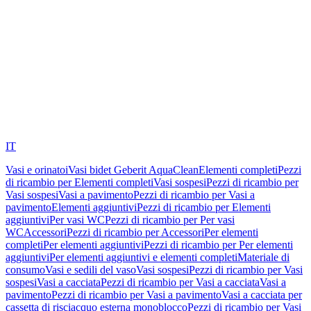
IT
Vasi e orinatoi
Vasi bidet Geberit AquaClean
Elementi completi
Pezzi
di ricambio per Elementi completi
Vasi sospesi
Pezzi di ricambio per
Vasi sospesi
Vasi a pavimento
Pezzi di ricambio per Vasi a
pavimento
Elementi aggiuntivi
Pezzi di ricambio per Elementi
aggiuntivi
Per vasi WC
Pezzi di ricambio per Per vasi
WC
Accessori
Pezzi di ricambio per Accessori
Per elementi
completi
Per elementi aggiuntivi
Pezzi di ricambio per Per elementi
aggiuntivi
Per elementi aggiuntivi e elementi completi
Materiale di
consumo
Vasi e sedili del vaso
Vasi sospesi
Pezzi di ricambio per Vasi
sospesi
Vasi a cacciata
Pezzi di ricambio per Vasi a cacciata
Vasi a
pavimento
Pezzi di ricambio per Vasi a pavimento
Vasi a cacciata per
cassetta di risciacquo esterna monoblocco
Pezzi di ricambio per Vasi