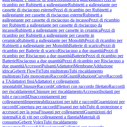
ricambio per Rubinetti a galleggiante
Rubinetti a galleggiante per
cassette di risciacquo esterne
Pezzi di ricambio per Rubinetti a
galleggiante per cassette di risciacquo esterne
Rubinetti a
galleggiante per cassette di risciacquo da incasso
Pezzi di ricambio
per Rubinetti a galleggiante per cassette di risciacquo da
incasso
Rubinetti a galleggiante per cassette in ceramica
Pezzi di
ricambio per Rubinetti a galleggiante per cassette in
ceramica
Rubinetti a galleggiante per Monolith
Pezzi di ricambio per
Rubinetti a galleggiante per Monolith
Batterie di scarico
Pezzi di
ricambio per Batterie di scarico
Risciacquo a due quantità
Pezzi di
ricambio per Risciacquo a due quantità
Batterie
Pezzi di ricambio per
Batterie
Risciacquo a due quantità
Pezzi di ricambio per Risciacquo a
due quantità
Accessori
Pulsanti
Adattatori
Membrane
Adduzione
idrica
Geberit FlowFit
Tubi multistrato
Tubi riscaldamento
multistrato
Tubi monostrato
Raccordi
Giunti
Riduzioni
Curve
Raccordi
a T
Adattatori fissi
Adattatori e collegamenti,
smontabili
Chiusure
Raccordi
Collettori con raccordo filettato
Raccordi
per riscaldamento
Chiusure per riscaldamento
Accessori
Isolanti per
tubi e raccordi
Disaccoppiamenti per
collegamenti
Impermeabilizzazioni per tubi e raccordi
Guarnizioni per
raccordi
Copertura per raccordi
Fissaggi per tubi
Tubi di protezione e
accessori per la posa
Fissaggi per collegamenti
Guarnizioni del
sistema
Kit di viti per collegamenti a flangia
Materiali di
consumo
Geberit Volex
Tubi riscaldamento