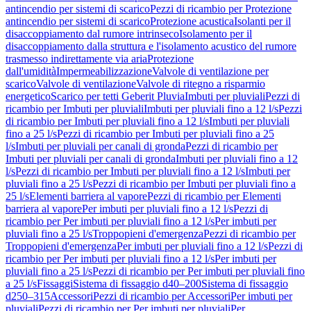
antincendio per sistemi di scarico
Pezzi di ricambio per Protezione
antincendio per sistemi di scarico
Protezione acustica
Isolanti per il
disaccoppiamento dal rumore intrinseco
Isolamento per il
disaccoppiamento dalla struttura e l'isolamento acustico del rumore
trasmesso indirettamente via aria
Protezione
dall'umidità
Impermeabilizzazione
Valvole di ventilazione per
scarico
Valvole di ventilazione
Valvole di ritegno a risparmio
energetico
Scarico per tetti Geberit Pluvia
Imbuti per pluviali
Pezzi di
ricambio per Imbuti per pluviali
Imbuti per pluviali fino a 12 l/s
Pezzi
di ricambio per Imbuti per pluviali fino a 12 l/s
Imbuti per pluviali
fino a 25 l/s
Pezzi di ricambio per Imbuti per pluviali fino a 25
l/s
Imbuti per pluviali per canali di gronda
Pezzi di ricambio per
Imbuti per pluviali per canali di gronda
Imbuti per pluviali fino a 12
l/s
Pezzi di ricambio per Imbuti per pluviali fino a 12 l/s
Imbuti per
pluviali fino a 25 l/s
Pezzi di ricambio per Imbuti per pluviali fino a
25 l/s
Elementi barriera al vapore
Pezzi di ricambio per Elementi
barriera al vapore
Per imbuti per pluviali fino a 12 l/s
Pezzi di
ricambio per Per imbuti per pluviali fino a 12 l/s
Per imbuti per
pluviali fino a 25 l/s
Troppopieni d'emergenza
Pezzi di ricambio per
Troppopieni d'emergenza
Per imbuti per pluviali fino a 12 l/s
Pezzi di
ricambio per Per imbuti per pluviali fino a 12 l/s
Per imbuti per
pluviali fino a 25 l/s
Pezzi di ricambio per Per imbuti per pluviali fino
a 25 l/s
Fissaggi
Sistema di fissaggio d40–200
Sistema di fissaggio
d250–315
Accessori
Pezzi di ricambio per Accessori
Per imbuti per
pluviali
Pezzi di ricambio per Per imbuti per pluviali
Per