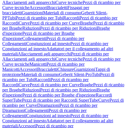
Allacciamenti agli apparecchi
Curve tecniche
Pezzi di ricambio per
Curve tecniche
Accessori
Braccialetti
Fissaggi per
braccialetti
Guarnizioni
Materiali di consumo
Geberit Silent-
PP
Tubi
Pezzi di ricambio per Tubi
Raccordi
Pezzi di ricambio per
Raccordi
Curve
Pezzi di ricambio per Curve
Braghe
Pezzi di ricambio
per Braghe
Riduzioni
Pezzi di ricambio per Riduzioni
Braghe
d'ispezione
Pezzi di ricambio per Braghe
d'ispezione
Collegamenti
Pezzi di ricambio per
Collegamenti
Congiunzioni ad innesto
Pezzi di ricambio per
Congiunzioni ad innesto
Adattatori per il collegamento ad altri
materiali
Allacciamenti agli apparecchi
Pezzi di ricambio per
Allacciamenti agli apparecchi
Curve tecniche
Pezzi di ricambio per
Curve tecniche
Manicotti
Pezzi di ricambio per
Manicotti
Accessori
Braccialetti
Chiusure
Guarnizioni
Tappi di
protezione
Materiali di consumo
Geberit Silent-Pro
Tubi
Pezzi di
ricambio per Tubi
Raccordi
Pezzi di ricambio per
Raccordi
Curve
Pezzi di ricambio per Curve
Braghe
Pezzi di ricambio
per Braghe
Riduzioni
Pezzi di ricambio per Riduzioni
Braghe
d'ispezione
Pezzi di ricambio per Braghe d'ispezione
Raccordi
SuperTube
Pezzi di ricambio per Raccordi SuperTube
Curve
Pezzi di
ricambio per Curve
Diramazioni
Pezzi di ricambio per
Diramazioni
Collegamenti
Pezzi di ricambio per
Collegamenti
Congiunzioni ad innesto
Pezzi di ricambio per
Congiunzioni ad innesto
Adattatori per il collegamento ad altri
materiali
Accessori
Pezzi di ricambio per