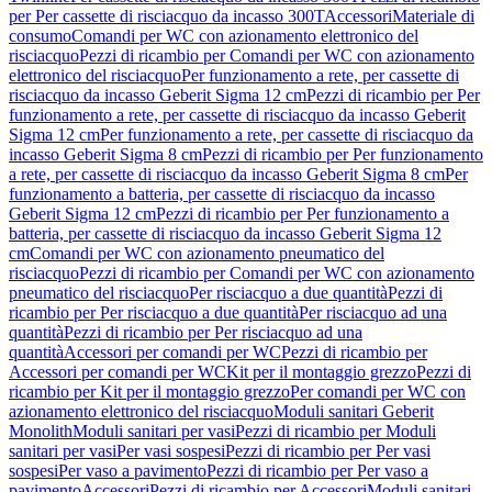
per Per cassette di risciacquo da incasso 300T
Accessori
Materiale di
consumo
Comandi per WC con azionamento elettronico del
risciacquo
Pezzi di ricambio per Comandi per WC con azionamento
elettronico del risciacquo
Per funzionamento a rete, per cassette di
risciacquo da incasso Geberit Sigma 12 cm
Pezzi di ricambio per Per
funzionamento a rete, per cassette di risciacquo da incasso Geberit
Sigma 12 cm
Per funzionamento a rete, per cassette di risciacquo da
incasso Geberit Sigma 8 cm
Pezzi di ricambio per Per funzionamento
a rete, per cassette di risciacquo da incasso Geberit Sigma 8 cm
Per
funzionamento a batteria, per cassette di risciacquo da incasso
Geberit Sigma 12 cm
Pezzi di ricambio per Per funzionamento a
batteria, per cassette di risciacquo da incasso Geberit Sigma 12
cm
Comandi per WC con azionamento pneumatico del
risciacquo
Pezzi di ricambio per Comandi per WC con azionamento
pneumatico del risciacquo
Per risciacquo a due quantità
Pezzi di
ricambio per Per risciacquo a due quantità
Per risciacquo ad una
quantità
Pezzi di ricambio per Per risciacquo ad una
quantità
Accessori per comandi per WC
Pezzi di ricambio per
Accessori per comandi per WC
Kit per il montaggio grezzo
Pezzi di
ricambio per Kit per il montaggio grezzo
Per comandi per WC con
azionamento elettronico del risciacquo
Moduli sanitari Geberit
Monolith
Moduli sanitari per vasi
Pezzi di ricambio per Moduli
sanitari per vasi
Per vasi sospesi
Pezzi di ricambio per Per vasi
sospesi
Per vaso a pavimento
Pezzi di ricambio per Per vaso a
pavimento
Accessori
Pezzi di ricambio per Accessori
Moduli sanitari