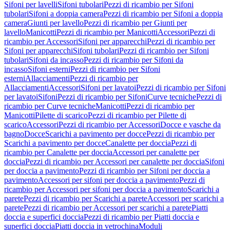
Sifoni per lavelli
Sifoni tubolari
Pezzi di ricambio per Sifoni
tubolari
Sifoni a doppia camera
Pezzi di ricambio per Sifoni a doppia
camera
Giunti per lavello
Pezzi di ricambio per Giunti per
lavello
Manicotti
Pezzi di ricambio per Manicotti
Accessori
Pezzi di
ricambio per Accessori
Sifoni per apparecchi
Pezzi di ricambio per
Sifoni per apparecchi
Sifoni tubolari
Pezzi di ricambio per Sifoni
tubolari
Sifoni da incasso
Pezzi di ricambio per Sifoni da
incasso
Sifoni esterni
Pezzi di ricambio per Sifoni
esterni
Allacciamenti
Pezzi di ricambio per
Allacciamenti
Accessori
Sifoni per lavatoi
Pezzi di ricambio per Sifoni
per lavatoi
Sifoni
Pezzi di ricambio per Sifoni
Curve tecniche
Pezzi di
ricambio per Curve tecniche
Manicotti
Pezzi di ricambio per
Manicotti
Pilette di scarico
Pezzi di ricambio per Pilette di
scarico
Accessori
Pezzi di ricambio per Accessori
Docce e vasche da
bagno
Docce
Scarichi a pavimento per docce
Pezzi di ricambio per
Scarichi a pavimento per docce
Canalette per doccia
Pezzi di
ricambio per Canalette per doccia
Accessori per canalette per
doccia
Pezzi di ricambio per Accessori per canalette per doccia
Sifoni
per doccia a pavimento
Pezzi di ricambio per Sifoni per doccia a
pavimento
Accessori per sifoni per doccia a pavimento
Pezzi di
ricambio per Accessori per sifoni per doccia a pavimento
Scarichi a
parete
Pezzi di ricambio per Scarichi a parete
Accessori per scarichi a
parete
Pezzi di ricambio per Accessori per scarichi a parete
Piatti
doccia e superfici doccia
Pezzi di ricambio per Piatti doccia e
superfici doccia
Piatti doccia in vetrochina
Moduli