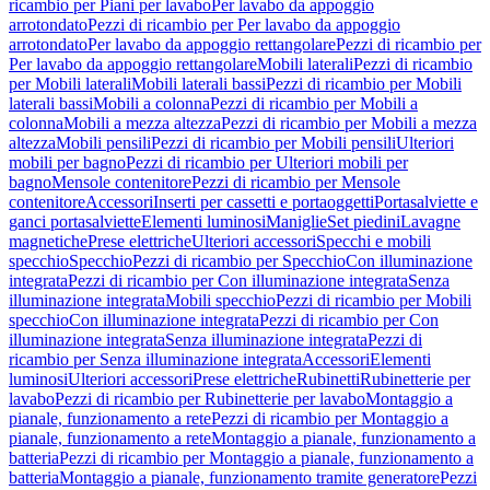
ricambio per Piani per lavabo
Per lavabo da appoggio
arrotondato
Pezzi di ricambio per Per lavabo da appoggio
arrotondato
Per lavabo da appoggio rettangolare
Pezzi di ricambio per
Per lavabo da appoggio rettangolare
Mobili laterali
Pezzi di ricambio
per Mobili laterali
Mobili laterali bassi
Pezzi di ricambio per Mobili
laterali bassi
Mobili a colonna
Pezzi di ricambio per Mobili a
colonna
Mobili a mezza altezza
Pezzi di ricambio per Mobili a mezza
altezza
Mobili pensili
Pezzi di ricambio per Mobili pensili
Ulteriori
mobili per bagno
Pezzi di ricambio per Ulteriori mobili per
bagno
Mensole contenitore
Pezzi di ricambio per Mensole
contenitore
Accessori
Inserti per cassetti e portaoggetti
Portasalviette e
ganci portasalviette
Elementi luminosi
Maniglie
Set piedini
Lavagne
magnetiche
Prese elettriche
Ulteriori accessori
Specchi e mobili
specchio
Specchio
Pezzi di ricambio per Specchio
Con illuminazione
integrata
Pezzi di ricambio per Con illuminazione integrata
Senza
illuminazione integrata
Mobili specchio
Pezzi di ricambio per Mobili
specchio
Con illuminazione integrata
Pezzi di ricambio per Con
illuminazione integrata
Senza illuminazione integrata
Pezzi di
ricambio per Senza illuminazione integrata
Accessori
Elementi
luminosi
Ulteriori accessori
Prese elettriche
Rubinetti
Rubinetterie per
lavabo
Pezzi di ricambio per Rubinetterie per lavabo
Montaggio a
pianale, funzionamento a rete
Pezzi di ricambio per Montaggio a
pianale, funzionamento a rete
Montaggio a pianale, funzionamento a
batteria
Pezzi di ricambio per Montaggio a pianale, funzionamento a
batteria
Montaggio a pianale, funzionamento tramite generatore
Pezzi