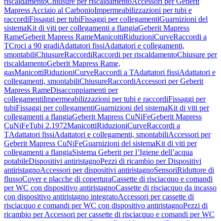
riscaldamento
Chiusure per riscaldamento
Accessori per Geberit
Mapress Acciaio al Carbonio
Impermeabilizzazioni per tubi e
raccordi
Fissaggi per tubi
Fissaggi per collegamenti
Guarnizioni del
sistema
Kit di viti per collegamenti a flangia
Geberit Mapress
Rame
Geberit Mapress Rame
Manicotti
Riduzioni
Curve
Raccordi a
T
Croci a 90 gradi
Adattatori fissi
Adattatori e collegamenti,
smontabili
Chiusure
Raccordi
Raccordi per riscaldamento
Chiusure per
riscaldamento
Geberit Mapress Rame,
gas
Manicotti
Riduzioni
Curve
Raccordi a T
Adattatori fissi
Adattatori e
collegamenti, smontabili
Chiusure
Raccordi
Accessori per Geberit
Mapress Rame
Disaccoppiamenti per
collegamenti
Impermeabilizzazioni per tubi e raccordi
Fissaggi per
tubi
Fissaggi per collegamenti
Guarnizioni del sistema
Kit di viti per
collegamenti a flangia
Geberit Mapress CuNiFe
Geberit Mapress
CuNiFe
Tubi 2.1972
Manicotti
Riduzioni
Curve
Raccordi a
T
Adattatori fissi
Adattatori e collegamenti, smontabili
Accessori per
Geberit Mapress CuNiFe
Guarnizioni del sistema
Kit di viti per
collegamenti a flangia
Sistema Geberit per l’Igiene dell’acqua
potabile
Dispositivi antiristagno
Pezzi di ricambio per Dispositivi
antiristagno
Accessori per dispositivi antiristagno
Sensori
Riduttore di
flusso
Cover e placche di copertura
Cassette di risciacquo e comandi
per WC con dispositivo antiristagno
Cassette di risciacquo da incasso
con dispositivo antiristagno integrato
Accessori per cassette di
risciacquo e comandi per WC con dispositivo antiristagno
Pezzi di
ricambio per Accessori per cassette di risciacquo e comandi per WC