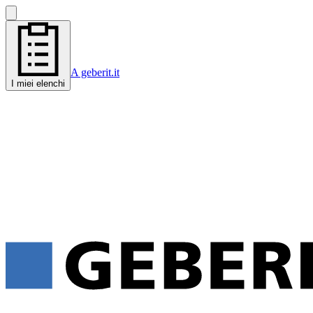
A geberit.it
I miei elenchi