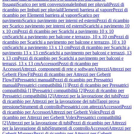
fissaggi
Scarico per tetti convenzionale
Imbuti per pluviali
Pezzi di
ricambio per Imbuti per pluviali
Elementi barriera al vapore
Pezzi di
ricambio per Elementi barriera al vapore
Scarico per
pavimento
Scarico pavimento per interni ed esterni
Pezzi di ricambio
per Scarico pavimento per interni ed esterni
Scarichi a pavimento 10
x 10 cm
Pezzi di ricambio per Scarichi a pavimento 10 x 10
cm
Scarichi a pavimento per balcone e terrazzo, 10 x 10 cm
Pezzi di
ricambio per Scarichi a pavimento per balcone e terrazzo, 10 x 10
cm
Scarichi a pavimento 13 x 13 cm
Pezzi di ricambio per Scarichi a
pavimento 13 x 13 cm
Scarichi a pavimento per balconi e terrazzi, 13
x 13 cm
Pezzi di ricambio per Scarichi a pavimento per balconi e
terrazzi, 13 x 13 cm
Accessori
Pezzi di ricambio per
Accessori
Attrezzi, componenti di rete e software
Attrezzi
Attrezzi per
Geberit FlowFit
Pezzi di ricambio per Attrezzi per Geberit
FlowFit
Pressatrici manuali
Pezzi di ricambio per Pressatrici
manuali
Pressatrici compatibilità [1]
Pezzi di ricambio per Pressatrici
compatibilità [1]
Pressatrici compatibilità [2]
Pezzi di ricambio per
Pressatrici compatibilità [2]
Attrezzi per la lavorazione dei tubi
Pezzi
di ricambio per Attrezzi per la lavorazione dei tubi
Tappi prova
pressione
Strumenti di controllo
Pressatrici con attrezzi
Accessori
Pezzi
di ricambio per Accessori
Attrezzi per Geberit Volex
Pezzi di
ricambio per Attrezzi per Geberit Volex
Pressatrici compatibilità
[2]
Attrezzi per la lavorazione di tubi
Pezzi di ricambio per Attrezzi
per la lavorazione di tubi
Strumenti di controllo
Accessori
Attrezzi per
Geberit Mapress
Pezzi di ricambio per Attrezzi per Geberit