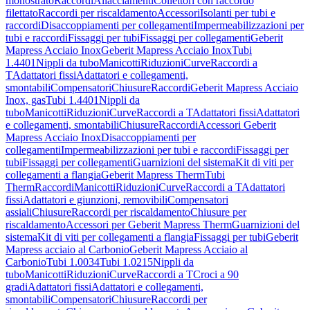
monostrato
Raccordi
Allacciamenti
Collettori con raccordo
filettato
Raccordi per riscaldamento
Accessori
Isolanti per tubi e
raccordi
Disaccoppiamenti per collegamenti
Impermeabilizzazioni per
tubi e raccordi
Fissaggi per tubi
Fissaggi per collegamenti
Geberit
Mapress Acciaio Inox
Geberit Mapress Acciaio Inox
Tubi
1.4401
Nippli da tubo
Manicotti
Riduzioni
Curve
Raccordi a
T
Adattatori fissi
Adattatori e collegamenti,
smontabili
Compensatori
Chiusure
Raccordi
Geberit Mapress Acciaio
Inox, gas
Tubi 1.4401
Nippli da
tubo
Manicotti
Riduzioni
Curve
Raccordi a T
Adattatori fissi
Adattatori
e collegamenti, smontabili
Chiusure
Raccordi
Accessori Geberit
Mapress Acciaio Inox
Disaccoppiamenti per
collegamenti
Impermeabilizzazioni per tubi e raccordi
Fissaggi per
tubi
Fissaggi per collegamenti
Guarnizioni del sistema
Kit di viti per
collegamenti a flangia
Geberit Mapress Therm
Tubi
Therm
Raccordi
Manicotti
Riduzioni
Curve
Raccordi a T
Adattatori
fissi
Adattatori e giunzioni, removibili
Compensatori
assiali
Chiusure
Raccordi per riscaldamento
Chiusure per
riscaldamento
Accessori per Geberit Mapress Therm
Guarnizioni del
sistema
Kit di viti per collegamenti a flangia
Fissaggi per tubi
Geberit
Mapress acciaio al Carbonio
Geberit Mapress Acciaio al
Carbonio
Tubi 1.0034
Tubi 1.0215
Nippli da
tubo
Manicotti
Riduzioni
Curve
Raccordi a T
Croci a 90
gradi
Adattatori fissi
Adattatori e collegamenti,
smontabili
Compensatori
Chiusure
Raccordi per