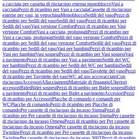
a cacciata per cassetta di risciacquo esterna monoblocco
Vasi a
cacciata
Pezzi di ricambio per Vasi a cacciata
Cassette di risciacquo
esterne per vasi, in vetrochina
Monoblocco
Sedili del vaso
Pezzi di
ricambio per Sedili del vaso
Sedili del vaso
Pezzi di ricambio per
Sedili del vaso
Vasi versione Comfort
Pezzi di ricambio per Vasi
versione Comfort
Vasi a cacciata, prolungati
Pezzi di ricambio per
Vasi a cacciata, prolungati
Sedili del vaso versione Comfort
Pezzi di
ricambio per Sedili del vaso versione Comfort
Sedili del vaso
Pezzi di
ricambio per Sedili del vaso
Vasi per bambini
Pezzi di ricambio per
Vasi per bambini
Vasi sospesi
Pezzi di ricambio per Vasi sospesi
Vasi
a pavimento
Pezzi di ricambio per Vasi a pavimento
Sedili del WC
per bambini
Pezzi di ricambio per Sedili del WC per bambini
Sedili
del vaso
Pezzi di ricambio per Sedili del vaso
Tavolette del vaso
Pezzi
di ricambio per Tavolette del vaso
WC ad uso accovacciato
Con
risciacquo
Accessori
Allacciamenti
Materiale di fissaggio
Ulteriori
accessori
Bidet
Bidet sospesi
Pezzi di ricambio per Bidet sospesi
Bidet
a pavimento
Pezzi di ricambio per Bidet a pavimento
Accessori
Pezzi
di ricambio per Accessori
Placche di comando e comandi per
WC
Placche di comando
Pezzi di ricambio per Placche di
comando
Per cassette di risciacquo da incasso Sigma
Pezzi di
ricambio per Per cassette di risciacquo da incasso Sigma
Per cassette
di risciacquo da incasso Omega
Pezzi di ricambio per Per cassette di
risciacquo da incasso Omega
Per cassette di risciacquo da incasso
Twinline
Pezzi di ricambio per Per cassette di risciacquo da incasso
Twinline
Per cassette di risciacquo da incasso 300T
Pezzi di ricambio