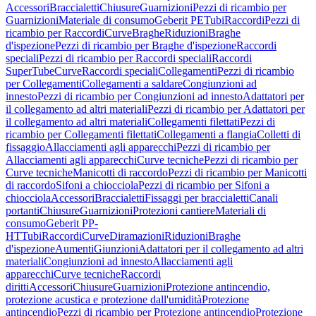
Accessori
Braccialetti
Chiusure
Guarnizioni
Pezzi di ricambio per
Guarnizioni
Materiale di consumo
Geberit PE
Tubi
Raccordi
Pezzi di
ricambio per Raccordi
Curve
Braghe
Riduzioni
Braghe
d'ispezione
Pezzi di ricambio per Braghe d'ispezione
Raccordi
speciali
Pezzi di ricambio per Raccordi speciali
Raccordi
SuperTube
Curve
Raccordi speciali
Collegamenti
Pezzi di ricambio
per Collegamenti
Collegamenti a saldare
Congiunzioni ad
innesto
Pezzi di ricambio per Congiunzioni ad innesto
Adattatori per
il collegamento ad altri materiali
Pezzi di ricambio per Adattatori per
il collegamento ad altri materiali
Collegamenti filettati
Pezzi di
ricambio per Collegamenti filettati
Collegamenti a flangia
Colletti di
fissaggio
Allacciamenti agli apparecchi
Pezzi di ricambio per
Allacciamenti agli apparecchi
Curve tecniche
Pezzi di ricambio per
Curve tecniche
Manicotti di raccordo
Pezzi di ricambio per Manicotti
di raccordo
Sifoni a chiocciola
Pezzi di ricambio per Sifoni a
chiocciola
Accessori
Braccialetti
Fissaggi per braccialetti
Canali
portanti
Chiusure
Guarnizioni
Protezioni cantiere
Materiali di
consumo
Geberit PP-
HT
Tubi
Raccordi
Curve
Diramazioni
Riduzioni
Braghe
d'ispezione
Aumenti
Giunzioni
Adattatori per il collegamento ad altri
materiali
Congiunzioni ad innesto
Allacciamenti agli
apparecchi
Curve tecniche
Raccordi
diritti
Accessori
Chiusure
Guarnizioni
Protezione antincendio,
protezione acustica e protezione dall'umidità
Protezione
antincendio
Pezzi di ricambio per Protezione antincendio
Protezione