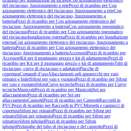
ricambio per Installazione da incasso
Con azionamento elettronico
del risciacquo, funzionamento a rete
Pezzi di ricambio per Con
azionamento elettronico del risciacquo, funzionamento a rete
Con
azionamento elettronico del risciacquo, funzionamento a
batteria
Pezzi di ricambio per Con azionamento elettronico del
risciacquo, funzionamento a batteria
Con azionamento pneumatico
del risciacquo
Pezzi di ricambio per Con azionamento pneumatico
del risciacquo
Installazione esterna
Pezzi di ricambio per Installazione
esterna
Con azionamento elettronico del risciacquo, funzionamento a
batteria
Pezzi di ricambio per Con azionamento elettronico del
risciacquo, funzionamento a batteria
Accessori
Pezzi di ricambio per
Accessori
Kit per il montaggio grezzo e kit di adattamento
Pezzi di
ricambio per Kit per il montaggio grezzo e kit di adattamento
Tubi di
risciacquo, curve di risciacquo e adattatori
Placche di
copertura
Comandi d’uso
Allacciamenti agli apparecchi per vasi,
orinatoi e bidet
Sifoni per vasi e vuotatoi
Pezzi di ricambio per Sifoni
per vasi e vuotatoi
Sifoni
Curve tecniche
Pezzi di ricambio per Curve
tecniche
Manicotti
Pezzi di ricambio per Manicotti
Set per
allacciamento
Pezzi di ricambio per Set per
allacciamento
Cannotti
Pezzi di ricambio per Cannotti
Raccordi in
PVC
Pezzi di ricambio per Raccordi in PVC
Morsetti e cappucci di
copertura
Sifoni per orinatoi
Pezzi di ricambio per Sifoni per
orinatoi
Sifoni per orinatoio
Pezzi di ricambio per Sifoni per
orinatoio
Sifoni tubolari
Pezzi di ricambio per Sifoni
tubolari
Prolunghe del tubo di risciacquo e del cannotto
Pezzi di