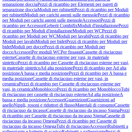
separazione doccia
Pezzi di ricambio per Elementi per pareti di
separazione doccia
Moduli per rubinetti
Pezzi di ricambio per Moduli
per rubinetti
Moduli per carichi agenti sulle mensole
Pezzi di ricambio
per Moduli per carichi agenti sulle mensole
Accessori
Pezzi di
ricambio per Accessori
Geberit Combifix
Moduli d'installazione
Pezzi
di ricambio per Moduli d'installazione
Moduli per WC
Pezzi di
ricambio per Moduli per WC
Moduli per lavabi
Pezzi di ricambio per
Moduli per lavabi
Moduli per bidet
Pezzi di ricambio per Moduli per
bidet
Moduli per docce
Pezzi di ricambio per Moduli per
docce
Accessori
Per moduli WC
Per fissaggi
Cassette di risciacquo
esterne
Cassette di risciacquo esterne per vasi, in materiale
sintetico
Pezzi di ricambio per Cassette di risciacquo esterne per vasi,
in materiale sintetico
Ad alta posizione
Pezzi di ricambio per Ad alta
posizione
A bassa e media posizione
Pezzi di ricambio per A bassa e
media posizione
Cassette di risciacquo esterne per vasi, in
ceramica
Pezzi di ricambio per Cassette di risciacquo esterne per
vasi, in ceramica
Monoblocco
Pezzi di ricambio per Monoblocco
Tubi
di risciacquo per cassette di risciacquo esterne
Ad alta posizione
A
bassa e media posizione
Accessori
Guarnizioni
Guarnizioni ad
anello
Nippli, rosoni e riduttori di flusso
Materiali di consumo
Cassette
di risciacquo da incasso
Cassette di risciacquo da incasso Sigma
Pezzi
di ricambio per Cassette di risciacquo da incasso Sigma
Cassette di
risciacquo da incasso Omega
Pezzi di ricambio per Cassette di
risciacquo da incasso Omega
Tubi di risciacquo
Accessori
Rubinetti a
galleggiante e batterie di scarico
Rubinetti a galleggiante
Pezzi di