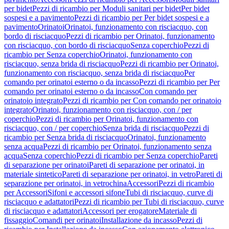
per bidet
Pezzi di ricambio per Moduli sanitari per bidet
Per bidet
sospesi e a pavimento
Pezzi di ricambio per Per bidet sospesi e a
pavimento
Orinatoi
Orinatoi, funzionamento con risciacquo, con
bordo di risciacquo
Pezzi di ricambio per Orinatoi, funzionamento
con risciacquo, con bordo di risciacquo
Senza coperchio
Pezzi di
ricambio per Senza coperchio
Orinatoi, funzionamento con
risciacquo, senza brida di risciacquo
Pezzi di ricambio per Orinatoi,
funzionamento con risciacquo, senza brida di risciacquo
Per
comando per orinatoi esterno o da incasso
Pezzi di ricambio per Per
comando per orinatoi esterno o da incasso
Con comando per
orinatoio integrato
Pezzi di ricambio per Con comando per orinatoio
integrato
Orinatoi, funzionamento con risciacquo, con / per
coperchio
Pezzi di ricambio per Orinatoi, funzionamento con
risciacquo, con / per coperchio
Senza brida di risciacquo
Pezzi di
ricambio per Senza brida di risciacquo
Orinatoi, funzionamento
senza acqua
Pezzi di ricambio per Orinatoi, funzionamento senza
acqua
Senza coperchio
Pezzi di ricambio per Senza coperchio
Pareti
di separazione per orinatoi
Pareti di separazione per orinatoi, in
materiale sintetico
Pareti di separazione per orinatoi, in vetro
Pareti di
separazione per orinatoi, in vetrochina
Accessori
Pezzi di ricambio
per Accessori
Sifoni e accessori sifone
Tubi di risciacquo, curve di
risciacquo e adattatori
Pezzi di ricambio per Tubi di risciacquo, curve
di risciacquo e adattatori
Accessori per erogatore
Materiale di
fissaggio
Comandi per orinatoi
Installazione da incasso
Pezzi di