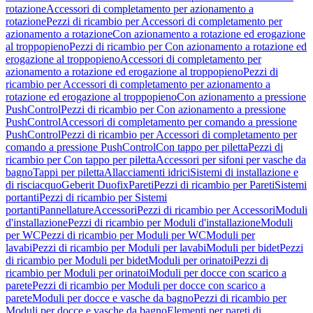
rotazione
Accessori di completamento per azionamento a
rotazione
Pezzi di ricambio per Accessori di completamento per
azionamento a rotazione
Con azionamento a rotazione ed erogazione
al troppopieno
Pezzi di ricambio per Con azionamento a rotazione ed
erogazione al troppopieno
Accessori di completamento per
azionamento a rotazione ed erogazione al troppopieno
Pezzi di
ricambio per Accessori di completamento per azionamento a
rotazione ed erogazione al troppopieno
Con azionamento a pressione
PushControl
Pezzi di ricambio per Con azionamento a pressione
PushControl
Accessori di completamento per comando a pressione
PushControl
Pezzi di ricambio per Accessori di completamento per
comando a pressione PushControl
Con tappo per piletta
Pezzi di
ricambio per Con tappo per piletta
Accessori per sifoni per vasche da
bagno
Tappi per piletta
Allacciamenti idrici
Sistemi di installazione e
di risciacquo
Geberit Duofix
Pareti
Pezzi di ricambio per Pareti
Sistemi
portanti
Pezzi di ricambio per Sistemi
portanti
Pannellature
Accessori
Pezzi di ricambio per Accessori
Moduli
d'installazione
Pezzi di ricambio per Moduli d'installazione
Moduli
per WC
Pezzi di ricambio per Moduli per WC
Moduli per
lavabi
Pezzi di ricambio per Moduli per lavabi
Moduli per bidet
Pezzi
di ricambio per Moduli per bidet
Moduli per orinatoi
Pezzi di
ricambio per Moduli per orinatoi
Moduli per docce con scarico a
parete
Pezzi di ricambio per Moduli per docce con scarico a
parete
Moduli per docce e vasche da bagno
Pezzi di ricambio per
Moduli per docce e vasche da bagno
Elementi per pareti di