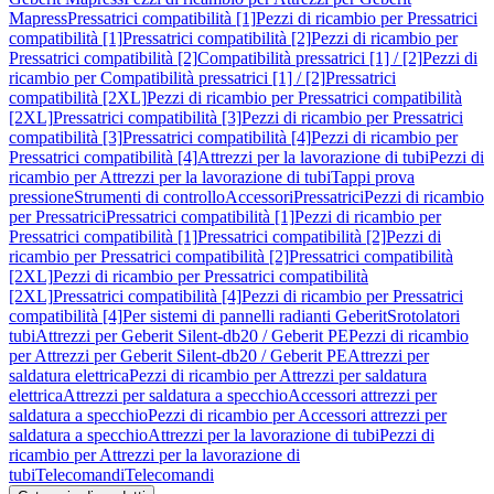
Mapress
Pressatrici compatibilità [1]
Pezzi di ricambio per Pressatrici
compatibilità [1]
Pressatrici compatibilità [2]
Pezzi di ricambio per
Pressatrici compatibilità [2]
Compatibilità pressatrici [1] / [2]
Pezzi di
ricambio per Compatibilità pressatrici [1] / [2]
Pressatrici
compatibilità [2XL]
Pezzi di ricambio per Pressatrici compatibilità
[2XL]
Pressatrici compatibilità [3]
Pezzi di ricambio per Pressatrici
compatibilità [3]
Pressatrici compatibilità [4]
Pezzi di ricambio per
Pressatrici compatibilità [4]
Attrezzi per la lavorazione di tubi
Pezzi di
ricambio per Attrezzi per la lavorazione di tubi
Tappi prova
pressione
Strumenti di controllo
Accessori
Pressatrici
Pezzi di ricambio
per Pressatrici
Pressatrici compatibilità [1]
Pezzi di ricambio per
Pressatrici compatibilità [1]
Pressatrici compatibilità [2]
Pezzi di
ricambio per Pressatrici compatibilità [2]
Pressatrici compatibilità
[2XL]
Pezzi di ricambio per Pressatrici compatibilità
[2XL]
Pressatrici compatibilità [4]
Pezzi di ricambio per Pressatrici
compatibilità [4]
Per sistemi di pannelli radianti Geberit
Srotolatori
tubi
Attrezzi per Geberit Silent-db20 / Geberit PE
Pezzi di ricambio
per Attrezzi per Geberit Silent-db20 / Geberit PE
Attrezzi per
saldatura elettrica
Pezzi di ricambio per Attrezzi per saldatura
elettrica
Attrezzi per saldatura a specchio
Accessori attrezzi per
saldatura a specchio
Pezzi di ricambio per Accessori attrezzi per
saldatura a specchio
Attrezzi per la lavorazione di tubi
Pezzi di
ricambio per Attrezzi per la lavorazione di
tubi
Telecomandi
Telecomandi