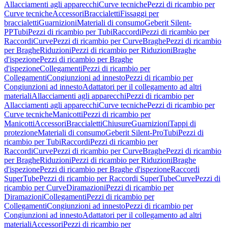
Allacciamenti agli apparecchi
Curve tecniche
Pezzi di ricambio per
Curve tecniche
Accessori
Braccialetti
Fissaggi per
braccialetti
Guarnizioni
Materiali di consumo
Geberit Silent-
PP
Tubi
Pezzi di ricambio per Tubi
Raccordi
Pezzi di ricambio per
Raccordi
Curve
Pezzi di ricambio per Curve
Braghe
Pezzi di ricambio
per Braghe
Riduzioni
Pezzi di ricambio per Riduzioni
Braghe
d'ispezione
Pezzi di ricambio per Braghe
d'ispezione
Collegamenti
Pezzi di ricambio per
Collegamenti
Congiunzioni ad innesto
Pezzi di ricambio per
Congiunzioni ad innesto
Adattatori per il collegamento ad altri
materiali
Allacciamenti agli apparecchi
Pezzi di ricambio per
Allacciamenti agli apparecchi
Curve tecniche
Pezzi di ricambio per
Curve tecniche
Manicotti
Pezzi di ricambio per
Manicotti
Accessori
Braccialetti
Chiusure
Guarnizioni
Tappi di
protezione
Materiali di consumo
Geberit Silent-Pro
Tubi
Pezzi di
ricambio per Tubi
Raccordi
Pezzi di ricambio per
Raccordi
Curve
Pezzi di ricambio per Curve
Braghe
Pezzi di ricambio
per Braghe
Riduzioni
Pezzi di ricambio per Riduzioni
Braghe
d'ispezione
Pezzi di ricambio per Braghe d'ispezione
Raccordi
SuperTube
Pezzi di ricambio per Raccordi SuperTube
Curve
Pezzi di
ricambio per Curve
Diramazioni
Pezzi di ricambio per
Diramazioni
Collegamenti
Pezzi di ricambio per
Collegamenti
Congiunzioni ad innesto
Pezzi di ricambio per
Congiunzioni ad innesto
Adattatori per il collegamento ad altri
materiali
Accessori
Pezzi di ricambio per