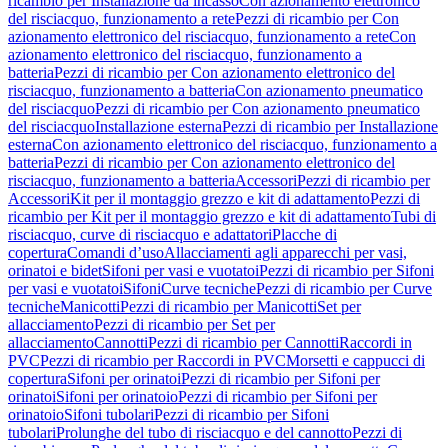
ricambio per Installazione da incasso
Con azionamento elettronico
del risciacquo, funzionamento a rete
Pezzi di ricambio per Con
azionamento elettronico del risciacquo, funzionamento a rete
Con
azionamento elettronico del risciacquo, funzionamento a
batteria
Pezzi di ricambio per Con azionamento elettronico del
risciacquo, funzionamento a batteria
Con azionamento pneumatico
del risciacquo
Pezzi di ricambio per Con azionamento pneumatico
del risciacquo
Installazione esterna
Pezzi di ricambio per Installazione
esterna
Con azionamento elettronico del risciacquo, funzionamento a
batteria
Pezzi di ricambio per Con azionamento elettronico del
risciacquo, funzionamento a batteria
Accessori
Pezzi di ricambio per
Accessori
Kit per il montaggio grezzo e kit di adattamento
Pezzi di
ricambio per Kit per il montaggio grezzo e kit di adattamento
Tubi di
risciacquo, curve di risciacquo e adattatori
Placche di
copertura
Comandi d’uso
Allacciamenti agli apparecchi per vasi,
orinatoi e bidet
Sifoni per vasi e vuotatoi
Pezzi di ricambio per Sifoni
per vasi e vuotatoi
Sifoni
Curve tecniche
Pezzi di ricambio per Curve
tecniche
Manicotti
Pezzi di ricambio per Manicotti
Set per
allacciamento
Pezzi di ricambio per Set per
allacciamento
Cannotti
Pezzi di ricambio per Cannotti
Raccordi in
PVC
Pezzi di ricambio per Raccordi in PVC
Morsetti e cappucci di
copertura
Sifoni per orinatoi
Pezzi di ricambio per Sifoni per
orinatoi
Sifoni per orinatoio
Pezzi di ricambio per Sifoni per
orinatoio
Sifoni tubolari
Pezzi di ricambio per Sifoni
tubolari
Prolunghe del tubo di risciacquo e del cannotto
Pezzi di