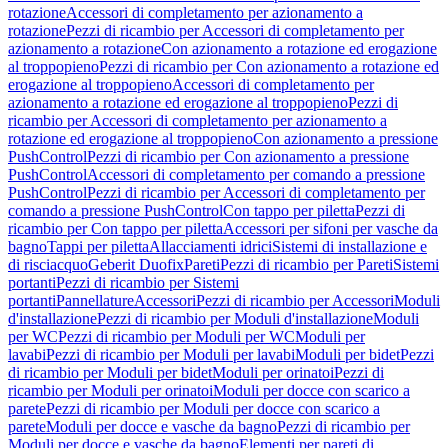
rotazione
Accessori di completamento per azionamento a
rotazione
Pezzi di ricambio per Accessori di completamento per
azionamento a rotazione
Con azionamento a rotazione ed erogazione
al troppopieno
Pezzi di ricambio per Con azionamento a rotazione ed
erogazione al troppopieno
Accessori di completamento per
azionamento a rotazione ed erogazione al troppopieno
Pezzi di
ricambio per Accessori di completamento per azionamento a
rotazione ed erogazione al troppopieno
Con azionamento a pressione
PushControl
Pezzi di ricambio per Con azionamento a pressione
PushControl
Accessori di completamento per comando a pressione
PushControl
Pezzi di ricambio per Accessori di completamento per
comando a pressione PushControl
Con tappo per piletta
Pezzi di
ricambio per Con tappo per piletta
Accessori per sifoni per vasche da
bagno
Tappi per piletta
Allacciamenti idrici
Sistemi di installazione e
di risciacquo
Geberit Duofix
Pareti
Pezzi di ricambio per Pareti
Sistemi
portanti
Pezzi di ricambio per Sistemi
portanti
Pannellature
Accessori
Pezzi di ricambio per Accessori
Moduli
d'installazione
Pezzi di ricambio per Moduli d'installazione
Moduli
per WC
Pezzi di ricambio per Moduli per WC
Moduli per
lavabi
Pezzi di ricambio per Moduli per lavabi
Moduli per bidet
Pezzi
di ricambio per Moduli per bidet
Moduli per orinatoi
Pezzi di
ricambio per Moduli per orinatoi
Moduli per docce con scarico a
parete
Pezzi di ricambio per Moduli per docce con scarico a
parete
Moduli per docce e vasche da bagno
Pezzi di ricambio per
Moduli per docce e vasche da bagno
Elementi per pareti di