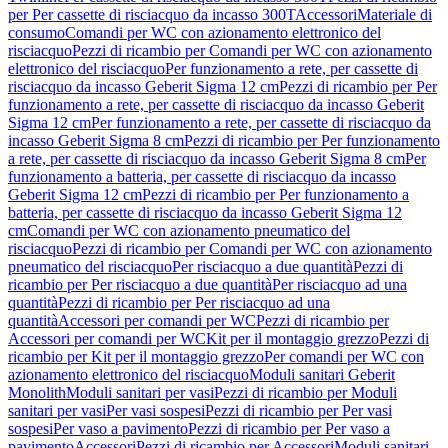
per Per cassette di risciacquo da incasso 300T
Accessori
Materiale di
consumo
Comandi per WC con azionamento elettronico del
risciacquo
Pezzi di ricambio per Comandi per WC con azionamento
elettronico del risciacquo
Per funzionamento a rete, per cassette di
risciacquo da incasso Geberit Sigma 12 cm
Pezzi di ricambio per Per
funzionamento a rete, per cassette di risciacquo da incasso Geberit
Sigma 12 cm
Per funzionamento a rete, per cassette di risciacquo da
incasso Geberit Sigma 8 cm
Pezzi di ricambio per Per funzionamento
a rete, per cassette di risciacquo da incasso Geberit Sigma 8 cm
Per
funzionamento a batteria, per cassette di risciacquo da incasso
Geberit Sigma 12 cm
Pezzi di ricambio per Per funzionamento a
batteria, per cassette di risciacquo da incasso Geberit Sigma 12
cm
Comandi per WC con azionamento pneumatico del
risciacquo
Pezzi di ricambio per Comandi per WC con azionamento
pneumatico del risciacquo
Per risciacquo a due quantità
Pezzi di
ricambio per Per risciacquo a due quantità
Per risciacquo ad una
quantità
Pezzi di ricambio per Per risciacquo ad una
quantità
Accessori per comandi per WC
Pezzi di ricambio per
Accessori per comandi per WC
Kit per il montaggio grezzo
Pezzi di
ricambio per Kit per il montaggio grezzo
Per comandi per WC con
azionamento elettronico del risciacquo
Moduli sanitari Geberit
Monolith
Moduli sanitari per vasi
Pezzi di ricambio per Moduli
sanitari per vasi
Per vasi sospesi
Pezzi di ricambio per Per vasi
sospesi
Per vaso a pavimento
Pezzi di ricambio per Per vaso a
pavimento
Accessori
Pezzi di ricambio per Accessori
Moduli sanitari