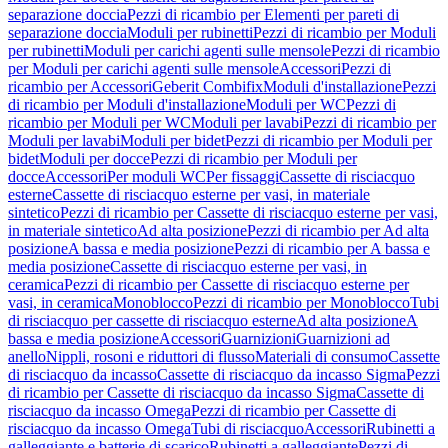
separazione doccia
Pezzi di ricambio per Elementi per pareti di
separazione doccia
Moduli per rubinetti
Pezzi di ricambio per Moduli
per rubinetti
Moduli per carichi agenti sulle mensole
Pezzi di ricambio
per Moduli per carichi agenti sulle mensole
Accessori
Pezzi di
ricambio per Accessori
Geberit Combifix
Moduli d'installazione
Pezzi
di ricambio per Moduli d'installazione
Moduli per WC
Pezzi di
ricambio per Moduli per WC
Moduli per lavabi
Pezzi di ricambio per
Moduli per lavabi
Moduli per bidet
Pezzi di ricambio per Moduli per
bidet
Moduli per docce
Pezzi di ricambio per Moduli per
docce
Accessori
Per moduli WC
Per fissaggi
Cassette di risciacquo
esterne
Cassette di risciacquo esterne per vasi, in materiale
sintetico
Pezzi di ricambio per Cassette di risciacquo esterne per vasi,
in materiale sintetico
Ad alta posizione
Pezzi di ricambio per Ad alta
posizione
A bassa e media posizione
Pezzi di ricambio per A bassa e
media posizione
Cassette di risciacquo esterne per vasi, in
ceramica
Pezzi di ricambio per Cassette di risciacquo esterne per
vasi, in ceramica
Monoblocco
Pezzi di ricambio per Monoblocco
Tubi
di risciacquo per cassette di risciacquo esterne
Ad alta posizione
A
bassa e media posizione
Accessori
Guarnizioni
Guarnizioni ad
anello
Nippli, rosoni e riduttori di flusso
Materiali di consumo
Cassette
di risciacquo da incasso
Cassette di risciacquo da incasso Sigma
Pezzi
di ricambio per Cassette di risciacquo da incasso Sigma
Cassette di
risciacquo da incasso Omega
Pezzi di ricambio per Cassette di
risciacquo da incasso Omega
Tubi di risciacquo
Accessori
Rubinetti a
galleggiante e batterie di scarico
Rubinetti a galleggiante
Pezzi di