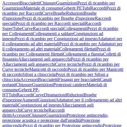
Accessori
Braccialetti
Chiusure
Guarnizioni
Pezzi di ricambio per
Guarnizioni
Materiale di consumo
Geberit PE
Tubi
Raccordi
Pezzi di
ricambio per Raccordi
Curve
Braghe
Riduzioni
Braghe
d'ispezione
Pezzi di ricambio per Braghe d'ispezione
Raccordi
speciali
Pezzi di ricambio per Raccordi speciali
Raccordi
SuperTube
Curve
Raccordi speciali
Collegamenti
Pezzi di ricambio
per Collegamenti
Collegamenti a saldare
Congiunzioni ad
innesto
Pezzi di ricambio per Congiunzioni ad innesto
Adattatori per
il collegamento ad altri materiali
Pezzi di ricambio per Adattatori per
il collegamento ad altri materiali
Collegamenti filettati
Pezzi di
ricambio per Collegamenti filettati
Collegamenti a flangia
Colletti di
fissaggio
Allacciamenti agli apparecchi
Pezzi di ricambio per
Allacciamenti agli apparecchi
Curve tecniche
Pezzi di ricambio per
Curve tecniche
Manicotti di raccordo
Pezzi di ricambio per Manicotti
di raccordo
Sifoni a chiocciola
Pezzi di ricambio per Sifoni a
chiocciola
Accessori
Braccialetti
Fissaggi per braccialetti
Canali
portanti
Chiusure
Guarnizioni
Protezioni cantiere
Materiali di
consumo
Geberit PP-
HT
Tubi
Raccordi
Curve
Diramazioni
Riduzioni
Braghe
d'ispezione
Aumenti
Giunzioni
Adattatori per il collegamento ad altri
materiali
Congiunzioni ad innesto
Allacciamenti agli
apparecchi
Curve tecniche
Raccordi
diritti
Accessori
Chiusure
Guarnizioni
Protezione antincendio,
protezione acustica e protezione dall'umidità
Protezione
antincendio
Pezzi di ricambio per Protezione antincendio
Protezione