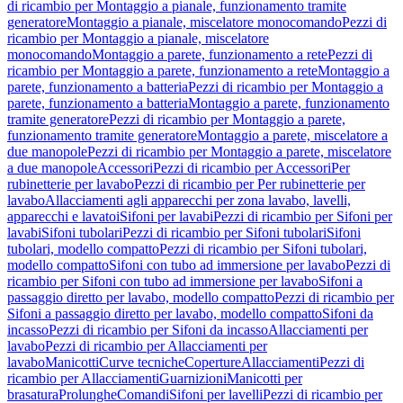
di ricambio per Montaggio a pianale, funzionamento tramite
generatore
Montaggio a pianale, miscelatore monocomando
Pezzi di
ricambio per Montaggio a pianale, miscelatore
monocomando
Montaggio a parete, funzionamento a rete
Pezzi di
ricambio per Montaggio a parete, funzionamento a rete
Montaggio a
parete, funzionamento a batteria
Pezzi di ricambio per Montaggio a
parete, funzionamento a batteria
Montaggio a parete, funzionamento
tramite generatore
Pezzi di ricambio per Montaggio a parete,
funzionamento tramite generatore
Montaggio a parete, miscelatore a
due manopole
Pezzi di ricambio per Montaggio a parete, miscelatore
a due manopole
Accessori
Pezzi di ricambio per Accessori
Per
rubinetterie per lavabo
Pezzi di ricambio per Per rubinetterie per
lavabo
Allacciamenti agli apparecchi per zona lavabo, lavelli,
apparecchi e lavatoi
Sifoni per lavabi
Pezzi di ricambio per Sifoni per
lavabi
Sifoni tubolari
Pezzi di ricambio per Sifoni tubolari
Sifoni
tubolari, modello compatto
Pezzi di ricambio per Sifoni tubolari,
modello compatto
Sifoni con tubo ad immersione per lavabo
Pezzi di
ricambio per Sifoni con tubo ad immersione per lavabo
Sifoni a
passaggio diretto per lavabo, modello compatto
Pezzi di ricambio per
Sifoni a passaggio diretto per lavabo, modello compatto
Sifoni da
incasso
Pezzi di ricambio per Sifoni da incasso
Allacciamenti per
lavabo
Pezzi di ricambio per Allacciamenti per
lavabo
Manicotti
Curve tecniche
Coperture
Allacciamenti
Pezzi di
ricambio per Allacciamenti
Guarnizioni
Manicotti per
brasatura
Prolunghe
Comandi
Sifoni per lavelli
Pezzi di ricambio per