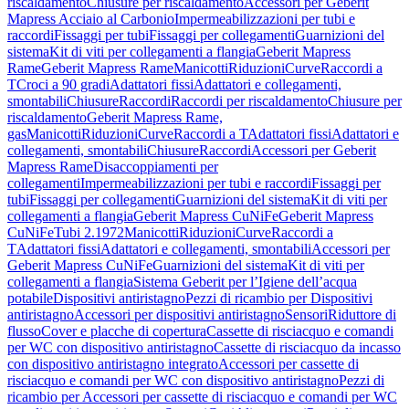
riscaldamento
Chiusure per riscaldamento
Accessori per Geberit
Mapress Acciaio al Carbonio
Impermeabilizzazioni per tubi e
raccordi
Fissaggi per tubi
Fissaggi per collegamenti
Guarnizioni del
sistema
Kit di viti per collegamenti a flangia
Geberit Mapress
Rame
Geberit Mapress Rame
Manicotti
Riduzioni
Curve
Raccordi a
T
Croci a 90 gradi
Adattatori fissi
Adattatori e collegamenti,
smontabili
Chiusure
Raccordi
Raccordi per riscaldamento
Chiusure per
riscaldamento
Geberit Mapress Rame,
gas
Manicotti
Riduzioni
Curve
Raccordi a T
Adattatori fissi
Adattatori e
collegamenti, smontabili
Chiusure
Raccordi
Accessori per Geberit
Mapress Rame
Disaccoppiamenti per
collegamenti
Impermeabilizzazioni per tubi e raccordi
Fissaggi per
tubi
Fissaggi per collegamenti
Guarnizioni del sistema
Kit di viti per
collegamenti a flangia
Geberit Mapress CuNiFe
Geberit Mapress
CuNiFe
Tubi 2.1972
Manicotti
Riduzioni
Curve
Raccordi a
T
Adattatori fissi
Adattatori e collegamenti, smontabili
Accessori per
Geberit Mapress CuNiFe
Guarnizioni del sistema
Kit di viti per
collegamenti a flangia
Sistema Geberit per l’Igiene dell’acqua
potabile
Dispositivi antiristagno
Pezzi di ricambio per Dispositivi
antiristagno
Accessori per dispositivi antiristagno
Sensori
Riduttore di
flusso
Cover e placche di copertura
Cassette di risciacquo e comandi
per WC con dispositivo antiristagno
Cassette di risciacquo da incasso
con dispositivo antiristagno integrato
Accessori per cassette di
risciacquo e comandi per WC con dispositivo antiristagno
Pezzi di
ricambio per Accessori per cassette di risciacquo e comandi per WC