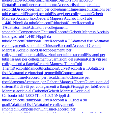
monostrato
Raccordi
Allacciamenti
Collettori con raccordo
filettato
Raccordi per riscaldamento
Accessori
Isolanti per tubi e
raccordi
Disaccoppiamenti per collegamenti
Impermeabilizzazioni per
tubi e raccordi
Fissaggi per tubi
Fissaggi per collegamenti
Geberit
Mapress Acciaio Inox
Geberit Mapress Acciaio Inox
Tubi
1.4401
Nippli da tubo
Manicotti
Riduzioni
Curve
Raccordi a
T
Adattatori fissi
Adattatori e collegamenti,
smontabili
Compensatori
Chiusure
Raccordi
Geberit Mapress Acciaio
Inox, gas
Tubi 1.4401
Nippli da
tubo
Manicotti
Riduzioni
Curve
Raccordi a T
Adattatori fissi
Adattatori
e collegamenti, smontabili
Chiusure
Raccordi
Accessori Geberit
Mapress Acciaio Inox
Disaccoppiamenti per
collegamenti
Impermeabilizzazioni per tubi e raccordi
Fissaggi per
tubi
Fissaggi per collegamenti
Guarnizioni del sistema
Kit di viti per
collegamenti a flangia
Geberit Mapress Therm
Tubi
Therm
Raccordi
Manicotti
Riduzioni
Curve
Raccordi a T
Adattatori
fissi
Adattatori e giunzioni, removibili
Compensatori
assiali
Chiusure
Raccordi per riscaldamento
Chiusure per
riscaldamento
Accessori per Geberit Mapress Therm
Guarnizioni del
sistema
Kit di viti per collegamenti a flangia
Fissaggi per tubi
Geberit
Mapress acciaio al Carbonio
Geberit Mapress Acciaio al
Carbonio
Tubi 1.0034
Tubi 1.0215
Nippli da
tubo
Manicotti
Riduzioni
Curve
Raccordi a T
Croci a 90
gradi
Adattatori fissi
Adattatori e collegamenti,
smontabili
Compensatori
Chiusure
Raccordi per