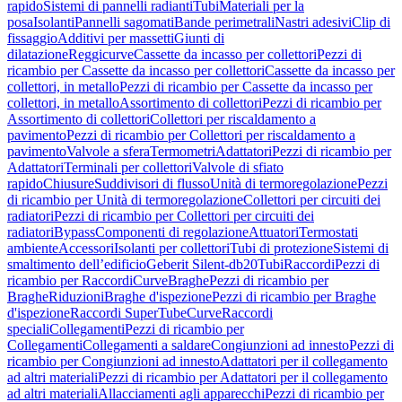
rapido
Sistemi di pannelli radianti
Tubi
Materiali per la
posa
Isolanti
Pannelli sagomati
Bande perimetrali
Nastri adesivi
Clip di
fissaggio
Additivi per massetti
Giunti di
dilatazione
Reggicurve
Cassette da incasso per collettori
Pezzi di
ricambio per Cassette da incasso per collettori
Cassette da incasso per
collettori, in metallo
Pezzi di ricambio per Cassette da incasso per
collettori, in metallo
Assortimento di collettori
Pezzi di ricambio per
Assortimento di collettori
Collettori per riscaldamento a
pavimento
Pezzi di ricambio per Collettori per riscaldamento a
pavimento
Valvole a sfera
Termometri
Adattatori
Pezzi di ricambio per
Adattatori
Terminali per collettori
Valvole di sfiato
rapido
Chiusure
Suddivisori di flusso
Unità di termoregolazione
Pezzi
di ricambio per Unità di termoregolazione
Collettori per circuiti dei
radiatori
Pezzi di ricambio per Collettori per circuiti dei
radiatori
Bypass
Componenti di regolazione
Attuatori
Termostati
ambiente
Accessori
Isolanti per collettori
Tubi di protezione
Sistemi di
smaltimento dell’edificio
Geberit Silent-db20
Tubi
Raccordi
Pezzi di
ricambio per Raccordi
Curve
Braghe
Pezzi di ricambio per
Braghe
Riduzioni
Braghe d'ispezione
Pezzi di ricambio per Braghe
d'ispezione
Raccordi SuperTube
Curve
Raccordi
speciali
Collegamenti
Pezzi di ricambio per
Collegamenti
Collegamenti a saldare
Congiunzioni ad innesto
Pezzi di
ricambio per Congiunzioni ad innesto
Adattatori per il collegamento
ad altri materiali
Pezzi di ricambio per Adattatori per il collegamento
ad altri materiali
Allacciamenti agli apparecchi
Pezzi di ricambio per