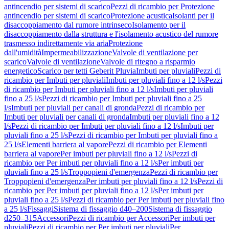
antincendio per sistemi di scarico
Pezzi di ricambio per Protezione
antincendio per sistemi di scarico
Protezione acustica
Isolanti per il
disaccoppiamento dal rumore intrinseco
Isolamento per il
disaccoppiamento dalla struttura e l'isolamento acustico del rumore
trasmesso indirettamente via aria
Protezione
dall'umidità
Impermeabilizzazione
Valvole di ventilazione per
scarico
Valvole di ventilazione
Valvole di ritegno a risparmio
energetico
Scarico per tetti Geberit Pluvia
Imbuti per pluviali
Pezzi di
ricambio per Imbuti per pluviali
Imbuti per pluviali fino a 12 l/s
Pezzi
di ricambio per Imbuti per pluviali fino a 12 l/s
Imbuti per pluviali
fino a 25 l/s
Pezzi di ricambio per Imbuti per pluviali fino a 25
l/s
Imbuti per pluviali per canali di gronda
Pezzi di ricambio per
Imbuti per pluviali per canali di gronda
Imbuti per pluviali fino a 12
l/s
Pezzi di ricambio per Imbuti per pluviali fino a 12 l/s
Imbuti per
pluviali fino a 25 l/s
Pezzi di ricambio per Imbuti per pluviali fino a
25 l/s
Elementi barriera al vapore
Pezzi di ricambio per Elementi
barriera al vapore
Per imbuti per pluviali fino a 12 l/s
Pezzi di
ricambio per Per imbuti per pluviali fino a 12 l/s
Per imbuti per
pluviali fino a 25 l/s
Troppopieni d'emergenza
Pezzi di ricambio per
Troppopieni d'emergenza
Per imbuti per pluviali fino a 12 l/s
Pezzi di
ricambio per Per imbuti per pluviali fino a 12 l/s
Per imbuti per
pluviali fino a 25 l/s
Pezzi di ricambio per Per imbuti per pluviali fino
a 25 l/s
Fissaggi
Sistema di fissaggio d40–200
Sistema di fissaggio
d250–315
Accessori
Pezzi di ricambio per Accessori
Per imbuti per
pluviali
Pezzi di ricambio per Per imbuti per pluviali
Per