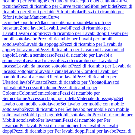
ricambio per Prolunghe del tubo di risciacquo e del cannotto
Curve
tecniche
Pezzi di ricambio per Curve tecniche
Sifoni per bidet
Pezzi di
ricambio per Sifoni per bidet
Sifoni tubolari
Pezzi di ricambio per
Sifoni tubolari
Manicotti
Curve
tecniche
Coperture
Allacciamenti
Guarnizioni
Manicotti per
brasatura
Zona lavabo
Lavabi
Lavabi
Pezzi di ricambio per
Lavabi
Lavabi doppi
Pezzi di ricambio per Lavabi doppi
Lavabi per
mobili sottolavabo
Pezzi di ricambio per Lavabi per mobili
sottolavabo
Lavabi da appoggio
Pezzi di ricambio per Lavabi da
appoggio
Lavamani
Pezzi di ricambio per Lavamani
Lavamani ad
angolo
Lavabi a semincasso
Pezzi di ricambio per Lavabi a
semincasso
Lavabi ad incasso
Pezzi di ricambio per Lavabi ad
incasso
Lavabi da incasso sottopiano
Pezzi di ricambio per Lavabi da
incasso sottopiano
Lavabi a canale
Lavabi Comfort
Lavabi per
bambini
Lavabi a canale
Ulteriori lavabi
Pezzi di ricambio per
Ulteriori lavabi
Vuotatoi
Pezzi di ricambio per Vuotatoi
Lavatoi
polivalenti
Accessori
Colonne
Pezzi di ricambio per
Colonne
Colonne
Semicolonne
Pezzi di ricambio per
Semicolonne
Accessori
Tappi per piletta
Materiale di fissaggio
Set
lavabo con mobile sottolavabo
Set lavabo per mobile con mobile
sottolavabo
Pezzi di ricambio per Set lavabo per mobile con mobile
sottolavabo
Mobili per bagno
Mobili sottolavabo
Pezzi di ricambio per
Mobili sottolavabo
Per lavamani
Pezzi di ricambio per Per
lavamani
Per lavabi
Pezzi di ricambio per Per lavabi
Per lavabi
doppi
Pezzi di ricambio per Per lavabi doppi
Piani per lavabo
Pezzi di