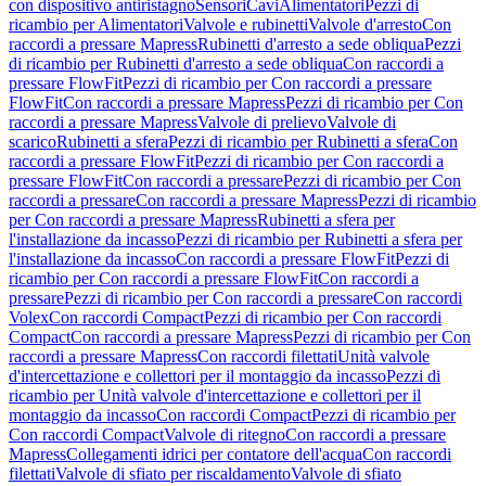
con dispositivo antiristagno
Sensori
Cavi
Alimentatori
Pezzi di
ricambio per Alimentatori
Valvole e rubinetti
Valvole d'arresto
Con
raccordi a pressare Mapress
Rubinetti d'arresto a sede obliqua
Pezzi
di ricambio per Rubinetti d'arresto a sede obliqua
Con raccordi a
pressare FlowFit
Pezzi di ricambio per Con raccordi a pressare
FlowFit
Con raccordi a pressare Mapress
Pezzi di ricambio per Con
raccordi a pressare Mapress
Valvole di prelievo
Valvole di
scarico
Rubinetti a sfera
Pezzi di ricambio per Rubinetti a sfera
Con
raccordi a pressare FlowFit
Pezzi di ricambio per Con raccordi a
pressare FlowFit
Con raccordi a pressare
Pezzi di ricambio per Con
raccordi a pressare
Con raccordi a pressare Mapress
Pezzi di ricambio
per Con raccordi a pressare Mapress
Rubinetti a sfera per
l'installazione da incasso
Pezzi di ricambio per Rubinetti a sfera per
l'installazione da incasso
Con raccordi a pressare FlowFit
Pezzi di
ricambio per Con raccordi a pressare FlowFit
Con raccordi a
pressare
Pezzi di ricambio per Con raccordi a pressare
Con raccordi
Volex
Con raccordi Compact
Pezzi di ricambio per Con raccordi
Compact
Con raccordi a pressare Mapress
Pezzi di ricambio per Con
raccordi a pressare Mapress
Con raccordi filettati
Unità valvole
d'intercettazione e collettori per il montaggio da incasso
Pezzi di
ricambio per Unità valvole d'intercettazione e collettori per il
montaggio da incasso
Con raccordi Compact
Pezzi di ricambio per
Con raccordi Compact
Valvole di ritegno
Con raccordi a pressare
Mapress
Collegamenti idrici per contatore dell'acqua
Con raccordi
filettati
Valvole di sfiato per riscaldamento
Valvole di sfiato