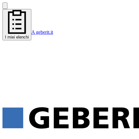
A geberit.it
I miei elenchi