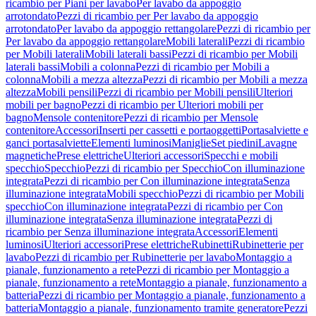
ricambio per Piani per lavabo
Per lavabo da appoggio
arrotondato
Pezzi di ricambio per Per lavabo da appoggio
arrotondato
Per lavabo da appoggio rettangolare
Pezzi di ricambio per
Per lavabo da appoggio rettangolare
Mobili laterali
Pezzi di ricambio
per Mobili laterali
Mobili laterali bassi
Pezzi di ricambio per Mobili
laterali bassi
Mobili a colonna
Pezzi di ricambio per Mobili a
colonna
Mobili a mezza altezza
Pezzi di ricambio per Mobili a mezza
altezza
Mobili pensili
Pezzi di ricambio per Mobili pensili
Ulteriori
mobili per bagno
Pezzi di ricambio per Ulteriori mobili per
bagno
Mensole contenitore
Pezzi di ricambio per Mensole
contenitore
Accessori
Inserti per cassetti e portaoggetti
Portasalviette e
ganci portasalviette
Elementi luminosi
Maniglie
Set piedini
Lavagne
magnetiche
Prese elettriche
Ulteriori accessori
Specchi e mobili
specchio
Specchio
Pezzi di ricambio per Specchio
Con illuminazione
integrata
Pezzi di ricambio per Con illuminazione integrata
Senza
illuminazione integrata
Mobili specchio
Pezzi di ricambio per Mobili
specchio
Con illuminazione integrata
Pezzi di ricambio per Con
illuminazione integrata
Senza illuminazione integrata
Pezzi di
ricambio per Senza illuminazione integrata
Accessori
Elementi
luminosi
Ulteriori accessori
Prese elettriche
Rubinetti
Rubinetterie per
lavabo
Pezzi di ricambio per Rubinetterie per lavabo
Montaggio a
pianale, funzionamento a rete
Pezzi di ricambio per Montaggio a
pianale, funzionamento a rete
Montaggio a pianale, funzionamento a
batteria
Pezzi di ricambio per Montaggio a pianale, funzionamento a
batteria
Montaggio a pianale, funzionamento tramite generatore
Pezzi