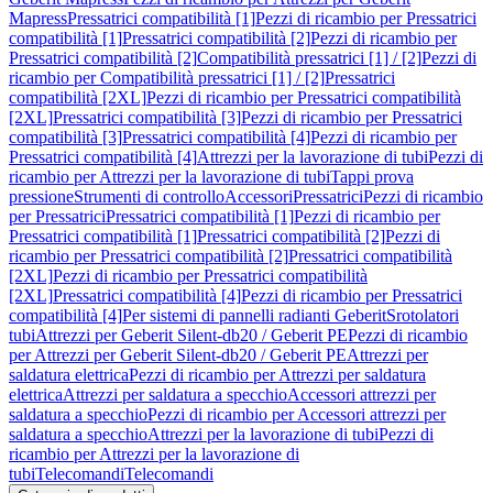
Mapress
Pressatrici compatibilità [1]
Pezzi di ricambio per Pressatrici
compatibilità [1]
Pressatrici compatibilità [2]
Pezzi di ricambio per
Pressatrici compatibilità [2]
Compatibilità pressatrici [1] / [2]
Pezzi di
ricambio per Compatibilità pressatrici [1] / [2]
Pressatrici
compatibilità [2XL]
Pezzi di ricambio per Pressatrici compatibilità
[2XL]
Pressatrici compatibilità [3]
Pezzi di ricambio per Pressatrici
compatibilità [3]
Pressatrici compatibilità [4]
Pezzi di ricambio per
Pressatrici compatibilità [4]
Attrezzi per la lavorazione di tubi
Pezzi di
ricambio per Attrezzi per la lavorazione di tubi
Tappi prova
pressione
Strumenti di controllo
Accessori
Pressatrici
Pezzi di ricambio
per Pressatrici
Pressatrici compatibilità [1]
Pezzi di ricambio per
Pressatrici compatibilità [1]
Pressatrici compatibilità [2]
Pezzi di
ricambio per Pressatrici compatibilità [2]
Pressatrici compatibilità
[2XL]
Pezzi di ricambio per Pressatrici compatibilità
[2XL]
Pressatrici compatibilità [4]
Pezzi di ricambio per Pressatrici
compatibilità [4]
Per sistemi di pannelli radianti Geberit
Srotolatori
tubi
Attrezzi per Geberit Silent-db20 / Geberit PE
Pezzi di ricambio
per Attrezzi per Geberit Silent-db20 / Geberit PE
Attrezzi per
saldatura elettrica
Pezzi di ricambio per Attrezzi per saldatura
elettrica
Attrezzi per saldatura a specchio
Accessori attrezzi per
saldatura a specchio
Pezzi di ricambio per Accessori attrezzi per
saldatura a specchio
Attrezzi per la lavorazione di tubi
Pezzi di
ricambio per Attrezzi per la lavorazione di
tubi
Telecomandi
Telecomandi