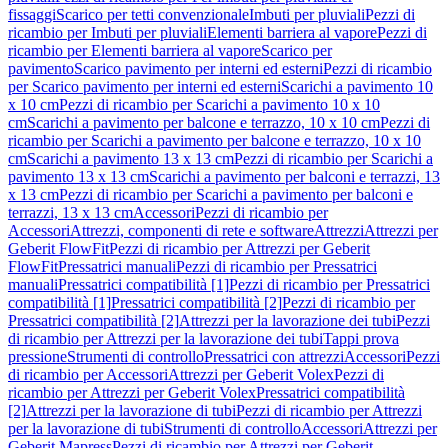
fissaggi
Scarico per tetti convenzionale
Imbuti per pluviali
Pezzi di
ricambio per Imbuti per pluviali
Elementi barriera al vapore
Pezzi di
ricambio per Elementi barriera al vapore
Scarico per
pavimento
Scarico pavimento per interni ed esterni
Pezzi di ricambio
per Scarico pavimento per interni ed esterni
Scarichi a pavimento 10
x 10 cm
Pezzi di ricambio per Scarichi a pavimento 10 x 10
cm
Scarichi a pavimento per balcone e terrazzo, 10 x 10 cm
Pezzi di
ricambio per Scarichi a pavimento per balcone e terrazzo, 10 x 10
cm
Scarichi a pavimento 13 x 13 cm
Pezzi di ricambio per Scarichi a
pavimento 13 x 13 cm
Scarichi a pavimento per balconi e terrazzi, 13
x 13 cm
Pezzi di ricambio per Scarichi a pavimento per balconi e
terrazzi, 13 x 13 cm
Accessori
Pezzi di ricambio per
Accessori
Attrezzi, componenti di rete e software
Attrezzi
Attrezzi per
Geberit FlowFit
Pezzi di ricambio per Attrezzi per Geberit
FlowFit
Pressatrici manuali
Pezzi di ricambio per Pressatrici
manuali
Pressatrici compatibilità [1]
Pezzi di ricambio per Pressatrici
compatibilità [1]
Pressatrici compatibilità [2]
Pezzi di ricambio per
Pressatrici compatibilità [2]
Attrezzi per la lavorazione dei tubi
Pezzi
di ricambio per Attrezzi per la lavorazione dei tubi
Tappi prova
pressione
Strumenti di controllo
Pressatrici con attrezzi
Accessori
Pezzi
di ricambio per Accessori
Attrezzi per Geberit Volex
Pezzi di
ricambio per Attrezzi per Geberit Volex
Pressatrici compatibilità
[2]
Attrezzi per la lavorazione di tubi
Pezzi di ricambio per Attrezzi
per la lavorazione di tubi
Strumenti di controllo
Accessori
Attrezzi per
Geberit Mapress
Pezzi di ricambio per Attrezzi per Geberit