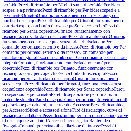
per bidet
Pezzi di ricambio per Moduli sanitari per bidet
Per bidet
sospesi e a pavimento
Pezzi di ricambio per Per bidet sospesi e a
pavimento
Orinatoi
Orinatoi, funzionamento con risciacquo, con
bordo di risciacquo
Pezzi di ricambio per Orinatoi, funzionamento
con risciacquo, con bordo di risciacquo
Senza coperchio
Pezzi di
ricambio per Senza coperchio
Orinatoi, funzionamento con
risciacquo, senza brida di risciacquo
Pezzi di ricambio per Orinatoi,
funzionamento con risciacquo, senza brida di risciacquo
Per
comando per orinatoi esterno o da incasso
Pezzi di ricambio per Per
comando per orinatoi esterno o da incasso
Con comando per
orinatoio integrato
Pezzi di ricambio per Con comando per orinatoio
integrato
Orinatoi, funzionamento con risciacquo, con / per
coperchio
Pezzi di ricambio per Orinatoi, funzionamento con
risciacquo, con / per coperchio
Senza brida di risciacquo
Pezzi di
ricambio per Senza brida di risciacquo
Orinatoi, funzionamento
senza acqua
Pezzi di ricambio per Orinatoi, funzionamento senza
acqua
Senza coperchio
Pezzi di ricambio per Senza coperchio
Pareti
di separazione per orinatoi
Pareti di separazione per orinatoi, in
materiale sintetico
Pareti di separazione per orinatoi, in vetro
Pareti di
separazione per orinatoi, in vetrochina
Accessori
Pezzi di ricambio
per Accessori
Sifoni e accessori sifone
Tubi di risciacquo, curve di
risciacquo e adattatori
Pezzi di ricambio per Tubi di risciacquo, curve
di risciacquo e adattatori
Accessori per erogatore
Materiale di
fissaggio
Comandi per orinatoi
Installazione da incasso
Pezzi di