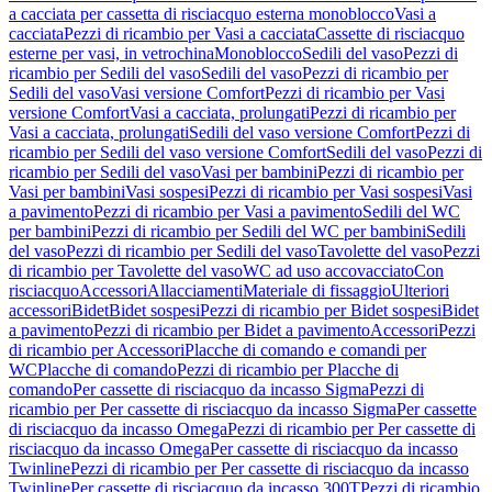
a cacciata per cassetta di risciacquo esterna monoblocco
Vasi a
cacciata
Pezzi di ricambio per Vasi a cacciata
Cassette di risciacquo
esterne per vasi, in vetrochina
Monoblocco
Sedili del vaso
Pezzi di
ricambio per Sedili del vaso
Sedili del vaso
Pezzi di ricambio per
Sedili del vaso
Vasi versione Comfort
Pezzi di ricambio per Vasi
versione Comfort
Vasi a cacciata, prolungati
Pezzi di ricambio per
Vasi a cacciata, prolungati
Sedili del vaso versione Comfort
Pezzi di
ricambio per Sedili del vaso versione Comfort
Sedili del vaso
Pezzi di
ricambio per Sedili del vaso
Vasi per bambini
Pezzi di ricambio per
Vasi per bambini
Vasi sospesi
Pezzi di ricambio per Vasi sospesi
Vasi
a pavimento
Pezzi di ricambio per Vasi a pavimento
Sedili del WC
per bambini
Pezzi di ricambio per Sedili del WC per bambini
Sedili
del vaso
Pezzi di ricambio per Sedili del vaso
Tavolette del vaso
Pezzi
di ricambio per Tavolette del vaso
WC ad uso accovacciato
Con
risciacquo
Accessori
Allacciamenti
Materiale di fissaggio
Ulteriori
accessori
Bidet
Bidet sospesi
Pezzi di ricambio per Bidet sospesi
Bidet
a pavimento
Pezzi di ricambio per Bidet a pavimento
Accessori
Pezzi
di ricambio per Accessori
Placche di comando e comandi per
WC
Placche di comando
Pezzi di ricambio per Placche di
comando
Per cassette di risciacquo da incasso Sigma
Pezzi di
ricambio per Per cassette di risciacquo da incasso Sigma
Per cassette
di risciacquo da incasso Omega
Pezzi di ricambio per Per cassette di
risciacquo da incasso Omega
Per cassette di risciacquo da incasso
Twinline
Pezzi di ricambio per Per cassette di risciacquo da incasso
Twinline
Per cassette di risciacquo da incasso 300T
Pezzi di ricambio