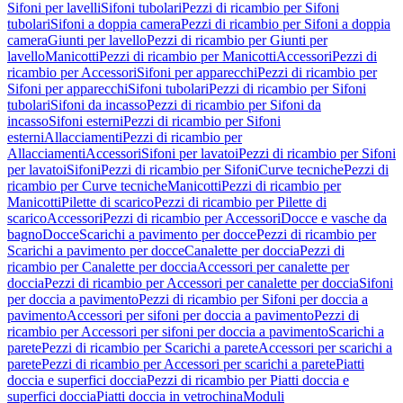
Sifoni per lavelli
Sifoni tubolari
Pezzi di ricambio per Sifoni
tubolari
Sifoni a doppia camera
Pezzi di ricambio per Sifoni a doppia
camera
Giunti per lavello
Pezzi di ricambio per Giunti per
lavello
Manicotti
Pezzi di ricambio per Manicotti
Accessori
Pezzi di
ricambio per Accessori
Sifoni per apparecchi
Pezzi di ricambio per
Sifoni per apparecchi
Sifoni tubolari
Pezzi di ricambio per Sifoni
tubolari
Sifoni da incasso
Pezzi di ricambio per Sifoni da
incasso
Sifoni esterni
Pezzi di ricambio per Sifoni
esterni
Allacciamenti
Pezzi di ricambio per
Allacciamenti
Accessori
Sifoni per lavatoi
Pezzi di ricambio per Sifoni
per lavatoi
Sifoni
Pezzi di ricambio per Sifoni
Curve tecniche
Pezzi di
ricambio per Curve tecniche
Manicotti
Pezzi di ricambio per
Manicotti
Pilette di scarico
Pezzi di ricambio per Pilette di
scarico
Accessori
Pezzi di ricambio per Accessori
Docce e vasche da
bagno
Docce
Scarichi a pavimento per docce
Pezzi di ricambio per
Scarichi a pavimento per docce
Canalette per doccia
Pezzi di
ricambio per Canalette per doccia
Accessori per canalette per
doccia
Pezzi di ricambio per Accessori per canalette per doccia
Sifoni
per doccia a pavimento
Pezzi di ricambio per Sifoni per doccia a
pavimento
Accessori per sifoni per doccia a pavimento
Pezzi di
ricambio per Accessori per sifoni per doccia a pavimento
Scarichi a
parete
Pezzi di ricambio per Scarichi a parete
Accessori per scarichi a
parete
Pezzi di ricambio per Accessori per scarichi a parete
Piatti
doccia e superfici doccia
Pezzi di ricambio per Piatti doccia e
superfici doccia
Piatti doccia in vetrochina
Moduli