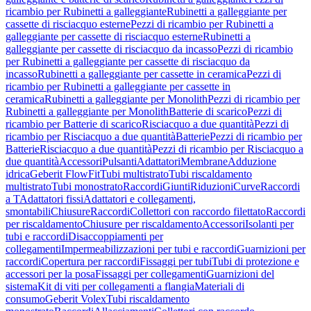
ricambio per Rubinetti a galleggiante
Rubinetti a galleggiante per
cassette di risciacquo esterne
Pezzi di ricambio per Rubinetti a
galleggiante per cassette di risciacquo esterne
Rubinetti a
galleggiante per cassette di risciacquo da incasso
Pezzi di ricambio
per Rubinetti a galleggiante per cassette di risciacquo da
incasso
Rubinetti a galleggiante per cassette in ceramica
Pezzi di
ricambio per Rubinetti a galleggiante per cassette in
ceramica
Rubinetti a galleggiante per Monolith
Pezzi di ricambio per
Rubinetti a galleggiante per Monolith
Batterie di scarico
Pezzi di
ricambio per Batterie di scarico
Risciacquo a due quantità
Pezzi di
ricambio per Risciacquo a due quantità
Batterie
Pezzi di ricambio per
Batterie
Risciacquo a due quantità
Pezzi di ricambio per Risciacquo a
due quantità
Accessori
Pulsanti
Adattatori
Membrane
Adduzione
idrica
Geberit FlowFit
Tubi multistrato
Tubi riscaldamento
multistrato
Tubi monostrato
Raccordi
Giunti
Riduzioni
Curve
Raccordi
a T
Adattatori fissi
Adattatori e collegamenti,
smontabili
Chiusure
Raccordi
Collettori con raccordo filettato
Raccordi
per riscaldamento
Chiusure per riscaldamento
Accessori
Isolanti per
tubi e raccordi
Disaccoppiamenti per
collegamenti
Impermeabilizzazioni per tubi e raccordi
Guarnizioni per
raccordi
Copertura per raccordi
Fissaggi per tubi
Tubi di protezione e
accessori per la posa
Fissaggi per collegamenti
Guarnizioni del
sistema
Kit di viti per collegamenti a flangia
Materiali di
consumo
Geberit Volex
Tubi riscaldamento