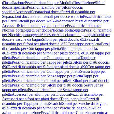
d'installazione
Pezzi di ricambio per Moduli d'installazione
Sifoni
doccia specifici
Pezzi di ricambio per Sifoni doccia
specifici
Accessori
Separazioni doccia
Pezzi di ricambio per
Separazioni doccia
Pareti laterali per docce walk-in
Pezzi di ricambio
per Pareti laterali per docce walk-in
Accessori
Pezzi di ricambio per
Accessori
Nicchie portaoggetti per docce
Pezzi di ricambio per
Nicchie portaoggetti per docce
Nicchie portaoggetti
Pezzi di ricambio
per Nicchie portaoggetti
Accessori
Allacciamenti agli apparecchi per
docce e vasche da bagno
Sifoni per piatti doccia, d52
Pezzi di
ricambio per Sifoni per piatti doccia, d52
Con tappo per piletta
Pezzi
di ricambio per Con tappo per piletta
Sifoni per piatti doccia,
d62
Pezzi di ricambio per Sifoni per piatti doccia, d62
Con tappo per
piletta
Pezzi di ricambio per Con tappo per piletta
Tappi per
piletta
Pezzi di ricambio per Tappi per piletta
Sifoni per piatti doccia,
d90
Pezzi di ricambio per Sifoni per piatti doccia, d90
Con tappo per
piletta
Pezzi di ricambio per Con tappo per piletta
Senza tappo per
piletta
Pezzi di ricambio per Senza tappo per piletta
Tappi per
piletta
Pezzi di ricambio per Tappi per piletta
Sifoni per piatti doccia
Sestra
Pezzi di ricambio per Sifoni per piatti doccia Sestra
Senza
tappo per piletta
Pezzi di ricambio per Senza tappo per
piletta
Accessori per sifoni per piatti doccia
Pezzi di ricambio per
Accessori per sifoni per piatti doccia
Tappi per piletta
Pezzi di
ricambio per Tappi per piletta
Scarichi
Sifoni per vasche da bagno,
d52
Pezzi di ricambio per Sifoni per vasche da bagno, d52
Con
azionamento a rotazione
Pezzi di ricambio per Con azionamento a