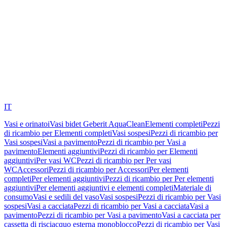
IT
Vasi e orinatoi
Vasi bidet Geberit AquaClean
Elementi completi
Pezzi
di ricambio per Elementi completi
Vasi sospesi
Pezzi di ricambio per
Vasi sospesi
Vasi a pavimento
Pezzi di ricambio per Vasi a
pavimento
Elementi aggiuntivi
Pezzi di ricambio per Elementi
aggiuntivi
Per vasi WC
Pezzi di ricambio per Per vasi
WC
Accessori
Pezzi di ricambio per Accessori
Per elementi
completi
Per elementi aggiuntivi
Pezzi di ricambio per Per elementi
aggiuntivi
Per elementi aggiuntivi e elementi completi
Materiale di
consumo
Vasi e sedili del vaso
Vasi sospesi
Pezzi di ricambio per Vasi
sospesi
Vasi a cacciata
Pezzi di ricambio per Vasi a cacciata
Vasi a
pavimento
Pezzi di ricambio per Vasi a pavimento
Vasi a cacciata per
cassetta di risciacquo esterna monoblocco
Pezzi di ricambio per Vasi