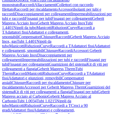
consumo
Geberit Volex
Tubi riscaldamento
monostrato
Raccordi
Allacciamenti
Collettori con raccordo
filettato
Raccordi per riscaldamento
Accessori
Isolanti per tubi e
raccordi
Disaccoppiamenti per collegamenti
Impermeabilizzazioni per
tubi e raccordi
Fissaggi per tubi
Fissaggi per collegamenti
Geberit
Mapress Acciaio Inox
Geberit Mapress Acciaio Inox
Tubi
1.4401
Nippli da tubo
Manicotti
Riduzioni
Curve
Raccordi a
T
Adattatori fissi
Adattatori e collegamenti,
smontabili
Compensatori
Chiusure
Raccordi
Geberit Mapress Acciaio
Inox, gas
Tubi 1.4401
Nippli da
tubo
Manicotti
Riduzioni
Curve
Raccordi a T
Adattatori fissi
Adattatori
e collegamenti, smontabili
Chiusure
Raccordi
Accessori Geberit
Mapress Acciaio Inox
Disaccoppiamenti per
collegamenti
Impermeabilizzazioni per tubi e raccordi
Fissaggi per
tubi
Fissaggi per collegamenti
Guarnizioni del sistema
Kit di viti per
collegamenti a flangia
Geberit Mapress Therm
Tubi
Therm
Raccordi
Manicotti
Riduzioni
Curve
Raccordi a T
Adattatori
fissi
Adattatori e giunzioni, removibili
Compensatori
assiali
Chiusure
Raccordi per riscaldamento
Chiusure per
riscaldamento
Accessori per Geberit Mapress Therm
Guarnizioni del
sistema
Kit di viti per collegamenti a flangia
Fissaggi per tubi
Geberit
Mapress acciaio al Carbonio
Geberit Mapress Acciaio al
Carbonio
Tubi 1.0034
Tubi 1.0215
Nippli da
tubo
Manicotti
Riduzioni
Curve
Raccordi a T
Croci a 90
gradi
Adattatori fissi
Adattatori e collegamenti,