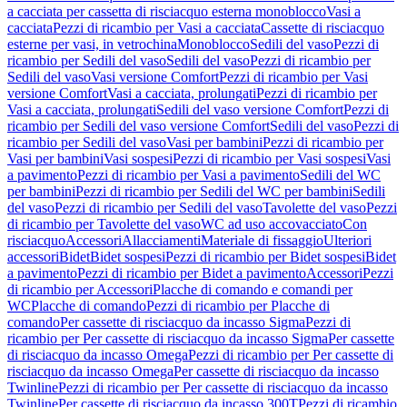
a cacciata per cassetta di risciacquo esterna monoblocco
Vasi a
cacciata
Pezzi di ricambio per Vasi a cacciata
Cassette di risciacquo
esterne per vasi, in vetrochina
Monoblocco
Sedili del vaso
Pezzi di
ricambio per Sedili del vaso
Sedili del vaso
Pezzi di ricambio per
Sedili del vaso
Vasi versione Comfort
Pezzi di ricambio per Vasi
versione Comfort
Vasi a cacciata, prolungati
Pezzi di ricambio per
Vasi a cacciata, prolungati
Sedili del vaso versione Comfort
Pezzi di
ricambio per Sedili del vaso versione Comfort
Sedili del vaso
Pezzi di
ricambio per Sedili del vaso
Vasi per bambini
Pezzi di ricambio per
Vasi per bambini
Vasi sospesi
Pezzi di ricambio per Vasi sospesi
Vasi
a pavimento
Pezzi di ricambio per Vasi a pavimento
Sedili del WC
per bambini
Pezzi di ricambio per Sedili del WC per bambini
Sedili
del vaso
Pezzi di ricambio per Sedili del vaso
Tavolette del vaso
Pezzi
di ricambio per Tavolette del vaso
WC ad uso accovacciato
Con
risciacquo
Accessori
Allacciamenti
Materiale di fissaggio
Ulteriori
accessori
Bidet
Bidet sospesi
Pezzi di ricambio per Bidet sospesi
Bidet
a pavimento
Pezzi di ricambio per Bidet a pavimento
Accessori
Pezzi
di ricambio per Accessori
Placche di comando e comandi per
WC
Placche di comando
Pezzi di ricambio per Placche di
comando
Per cassette di risciacquo da incasso Sigma
Pezzi di
ricambio per Per cassette di risciacquo da incasso Sigma
Per cassette
di risciacquo da incasso Omega
Pezzi di ricambio per Per cassette di
risciacquo da incasso Omega
Per cassette di risciacquo da incasso
Twinline
Pezzi di ricambio per Per cassette di risciacquo da incasso
Twinline
Per cassette di risciacquo da incasso 300T
Pezzi di ricambio