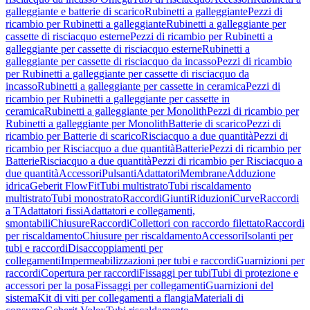
galleggiante e batterie di scarico
Rubinetti a galleggiante
Pezzi di
ricambio per Rubinetti a galleggiante
Rubinetti a galleggiante per
cassette di risciacquo esterne
Pezzi di ricambio per Rubinetti a
galleggiante per cassette di risciacquo esterne
Rubinetti a
galleggiante per cassette di risciacquo da incasso
Pezzi di ricambio
per Rubinetti a galleggiante per cassette di risciacquo da
incasso
Rubinetti a galleggiante per cassette in ceramica
Pezzi di
ricambio per Rubinetti a galleggiante per cassette in
ceramica
Rubinetti a galleggiante per Monolith
Pezzi di ricambio per
Rubinetti a galleggiante per Monolith
Batterie di scarico
Pezzi di
ricambio per Batterie di scarico
Risciacquo a due quantità
Pezzi di
ricambio per Risciacquo a due quantità
Batterie
Pezzi di ricambio per
Batterie
Risciacquo a due quantità
Pezzi di ricambio per Risciacquo a
due quantità
Accessori
Pulsanti
Adattatori
Membrane
Adduzione
idrica
Geberit FlowFit
Tubi multistrato
Tubi riscaldamento
multistrato
Tubi monostrato
Raccordi
Giunti
Riduzioni
Curve
Raccordi
a T
Adattatori fissi
Adattatori e collegamenti,
smontabili
Chiusure
Raccordi
Collettori con raccordo filettato
Raccordi
per riscaldamento
Chiusure per riscaldamento
Accessori
Isolanti per
tubi e raccordi
Disaccoppiamenti per
collegamenti
Impermeabilizzazioni per tubi e raccordi
Guarnizioni per
raccordi
Copertura per raccordi
Fissaggi per tubi
Tubi di protezione e
accessori per la posa
Fissaggi per collegamenti
Guarnizioni del
sistema
Kit di viti per collegamenti a flangia
Materiali di