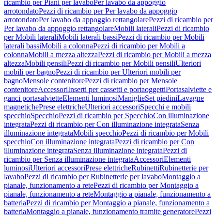
ricambio per Piani per lavabo
Per lavabo da appoggio
arrotondato
Pezzi di ricambio per Per lavabo da appoggio
arrotondato
Per lavabo da appoggio rettangolare
Pezzi di ricambio per
Per lavabo da appoggio rettangolare
Mobili laterali
Pezzi di ricambio
per Mobili laterali
Mobili laterali bassi
Pezzi di ricambio per Mobili
laterali bassi
Mobili a colonna
Pezzi di ricambio per Mobili a
colonna
Mobili a mezza altezza
Pezzi di ricambio per Mobili a mezza
altezza
Mobili pensili
Pezzi di ricambio per Mobili pensili
Ulteriori
mobili per bagno
Pezzi di ricambio per Ulteriori mobili per
bagno
Mensole contenitore
Pezzi di ricambio per Mensole
contenitore
Accessori
Inserti per cassetti e portaoggetti
Portasalviette e
ganci portasalviette
Elementi luminosi
Maniglie
Set piedini
Lavagne
magnetiche
Prese elettriche
Ulteriori accessori
Specchi e mobili
specchio
Specchio
Pezzi di ricambio per Specchio
Con illuminazione
integrata
Pezzi di ricambio per Con illuminazione integrata
Senza
illuminazione integrata
Mobili specchio
Pezzi di ricambio per Mobili
specchio
Con illuminazione integrata
Pezzi di ricambio per Con
illuminazione integrata
Senza illuminazione integrata
Pezzi di
ricambio per Senza illuminazione integrata
Accessori
Elementi
luminosi
Ulteriori accessori
Prese elettriche
Rubinetti
Rubinetterie per
lavabo
Pezzi di ricambio per Rubinetterie per lavabo
Montaggio a
pianale, funzionamento a rete
Pezzi di ricambio per Montaggio a
pianale, funzionamento a rete
Montaggio a pianale, funzionamento a
batteria
Pezzi di ricambio per Montaggio a pianale, funzionamento a
batteria
Montaggio a pianale, funzionamento tramite generatore
Pezzi