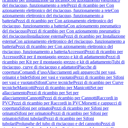
ricambio per Installazione da incasso
Con azionamento elettronico
del risciacquo, funzionamento a rete
Pezzi di ricambio per Con
azionamento elettronico del risciacquo, funzionamento a rete
Con
azionamento elettronico del risciacquo, funzionamento a
batteria
Pezzi di ricambio per Con azionamento elettronico del
risciacquo, funzionamento a batteria
Con azionamento pneumatico
del risciacquo
Pezzi di ricambio per Con azionamento pneumatico
del risciacquo
Installazione esterna
Pezzi di ricambio per Installazione
esterna
Con azionamento elettronico del risciacquo, funzionamento a
batteria
Pezzi di ricambio per Con azionamento elettronico del
risciacquo, funzionamento a batteria
Accessori
Pezzi di ricambio per
Accessori
Kit per il montaggio grezzo e kit di adattamento
Pezzi di
ricambio per Kit per il montaggio grezzo e kit di adattamento
Tubi di
risciacquo, curve di risciacquo e adattatori
Placche di
copertura
Comandi d’uso
Allacciamenti agli apparecchi per vasi,
orinatoi e bidet
Sifoni per vasi e vuotatoi
Pezzi di ricambio per Sifoni
per vasi e vuotatoi
Sifoni
Curve tecniche
Pezzi di ricambio per Curve
tecniche
Manicotti
Pezzi di ricambio per Manicotti
Set per
allacciamento
Pezzi di ricambio per Set per
allacciamento
Cannotti
Pezzi di ricambio per Cannotti
Raccordi in
PVC
Pezzi di ricambio per Raccordi in PVC
Morsetti e cappucci di
copertura
Sifoni per orinatoi
Pezzi di ricambio per Sifoni per
orinatoi
Sifoni per orinatoio
Pezzi di ricambio per Sifoni per
orinatoio
Sifoni tubolari
Pezzi di ricambio per Sifoni
tubolari
Prolunghe del tubo di risciacquo e del cannotto
Pezzi di