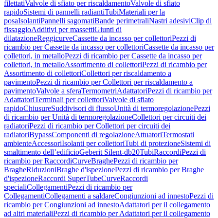
filettati
Valvole di sfiato per riscaldamento
Valvole di sfiato
rapido
Sistemi di pannelli radianti
Tubi
Materiali per la
posa
Isolanti
Pannelli sagomati
Bande perimetrali
Nastri adesivi
Clip di
fissaggio
Additivi per massetti
Giunti di
dilatazione
Reggicurve
Cassette da incasso per collettori
Pezzi di
ricambio per Cassette da incasso per collettori
Cassette da incasso per
collettori, in metallo
Pezzi di ricambio per Cassette da incasso per
collettori, in metallo
Assortimento di collettori
Pezzi di ricambio per
Assortimento di collettori
Collettori per riscaldamento a
pavimento
Pezzi di ricambio per Collettori per riscaldamento a
pavimento
Valvole a sfera
Termometri
Adattatori
Pezzi di ricambio per
Adattatori
Terminali per collettori
Valvole di sfiato
rapido
Chiusure
Suddivisori di flusso
Unità di termoregolazione
Pezzi
di ricambio per Unità di termoregolazione
Collettori per circuiti dei
radiatori
Pezzi di ricambio per Collettori per circuiti dei
radiatori
Bypass
Componenti di regolazione
Attuatori
Termostati
ambiente
Accessori
Isolanti per collettori
Tubi di protezione
Sistemi di
smaltimento dell’edificio
Geberit Silent-db20
Tubi
Raccordi
Pezzi di
ricambio per Raccordi
Curve
Braghe
Pezzi di ricambio per
Braghe
Riduzioni
Braghe d'ispezione
Pezzi di ricambio per Braghe
d'ispezione
Raccordi SuperTube
Curve
Raccordi
speciali
Collegamenti
Pezzi di ricambio per
Collegamenti
Collegamenti a saldare
Congiunzioni ad innesto
Pezzi di
ricambio per Congiunzioni ad innesto
Adattatori per il collegamento
ad altri materiali
Pezzi di ricambio per Adattatori per il collegamento