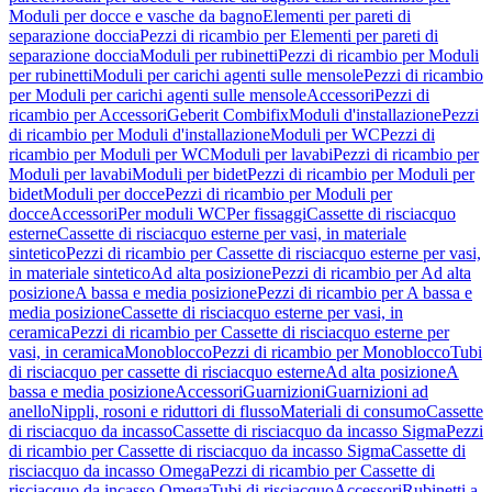
Moduli per docce e vasche da bagno
Elementi per pareti di
separazione doccia
Pezzi di ricambio per Elementi per pareti di
separazione doccia
Moduli per rubinetti
Pezzi di ricambio per Moduli
per rubinetti
Moduli per carichi agenti sulle mensole
Pezzi di ricambio
per Moduli per carichi agenti sulle mensole
Accessori
Pezzi di
ricambio per Accessori
Geberit Combifix
Moduli d'installazione
Pezzi
di ricambio per Moduli d'installazione
Moduli per WC
Pezzi di
ricambio per Moduli per WC
Moduli per lavabi
Pezzi di ricambio per
Moduli per lavabi
Moduli per bidet
Pezzi di ricambio per Moduli per
bidet
Moduli per docce
Pezzi di ricambio per Moduli per
docce
Accessori
Per moduli WC
Per fissaggi
Cassette di risciacquo
esterne
Cassette di risciacquo esterne per vasi, in materiale
sintetico
Pezzi di ricambio per Cassette di risciacquo esterne per vasi,
in materiale sintetico
Ad alta posizione
Pezzi di ricambio per Ad alta
posizione
A bassa e media posizione
Pezzi di ricambio per A bassa e
media posizione
Cassette di risciacquo esterne per vasi, in
ceramica
Pezzi di ricambio per Cassette di risciacquo esterne per
vasi, in ceramica
Monoblocco
Pezzi di ricambio per Monoblocco
Tubi
di risciacquo per cassette di risciacquo esterne
Ad alta posizione
A
bassa e media posizione
Accessori
Guarnizioni
Guarnizioni ad
anello
Nippli, rosoni e riduttori di flusso
Materiali di consumo
Cassette
di risciacquo da incasso
Cassette di risciacquo da incasso Sigma
Pezzi
di ricambio per Cassette di risciacquo da incasso Sigma
Cassette di
risciacquo da incasso Omega
Pezzi di ricambio per Cassette di
risciacquo da incasso Omega
Tubi di risciacquo
Accessori
Rubinetti a