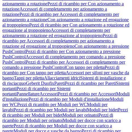
azionamento a rotazione
Pezzi di ricambio per Con azionamento a
rotazione
Accessori di completamento per azionamento a
rotazione
Pezzi di ricambio per Accessori di completamento per
azionamento a rotazione
Con azionamento a rotazione ed erogazione
al troppopieno
Pezzi di ricambio per Con azionamento a rotazione ed
erogazione al troppopieno
Accessori di completamento per
azionamento a rotazione ed erogazione al troppopieno
Pezzi di
ricambio per Accessori di completamento per azionamento a
rotazione ed erogazione al troppopieno
Con azionamento a pressione
PushControl
Pezzi di ricambio per Con azionamento a pressione
PushControl
Accessori di completamento per comando a pressione
PushControl
Pezzi di ricambio per Accessori di completamento per
comando a pressione PushControl
Con tappo per piletta
Pezzi di
ricambio per Con tappo per piletta
Accessori per sifoni per vasche da
bagno
Tappi per piletta
Allacciamenti idrici
Sistemi di installazione e
di risciacquo
Geberit Duofix
Pareti
Pezzi di ricambio per Pareti
Sistemi
portanti
Pezzi di ricambio per Sistemi
portanti
Pannellature
Accessori
Pezzi di ricambio per Accessori
Moduli
d'installazione
Pezzi di ricambio per Moduli d'installazione
Moduli
per WC
Pezzi di ricambio per Moduli per WC
Moduli per
lavabi
Pezzi di ricambio per Moduli per lavabi
Moduli per bidet
Pezzi
di ricambio per Moduli per bidet
Moduli per orinatoi
Pezzi di
ricambio per Moduli per orinatoi
Moduli per docce con scarico a
parete
Pezzi di ricambio per Moduli per docce con scarico a
parete
Moduli per docce e vasche da bagno
Pezzi di ricambio per