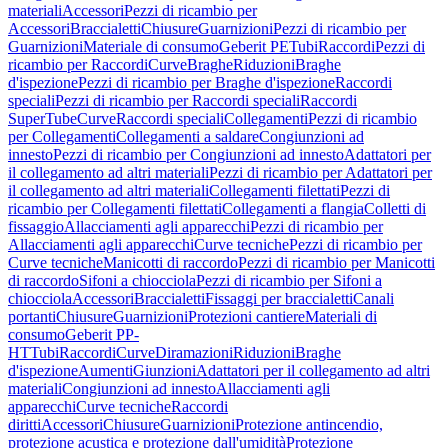
materiali
Accessori
Pezzi di ricambio per
Accessori
Braccialetti
Chiusure
Guarnizioni
Pezzi di ricambio per
Guarnizioni
Materiale di consumo
Geberit PE
Tubi
Raccordi
Pezzi di
ricambio per Raccordi
Curve
Braghe
Riduzioni
Braghe
d'ispezione
Pezzi di ricambio per Braghe d'ispezione
Raccordi
speciali
Pezzi di ricambio per Raccordi speciali
Raccordi
SuperTube
Curve
Raccordi speciali
Collegamenti
Pezzi di ricambio
per Collegamenti
Collegamenti a saldare
Congiunzioni ad
innesto
Pezzi di ricambio per Congiunzioni ad innesto
Adattatori per
il collegamento ad altri materiali
Pezzi di ricambio per Adattatori per
il collegamento ad altri materiali
Collegamenti filettati
Pezzi di
ricambio per Collegamenti filettati
Collegamenti a flangia
Colletti di
fissaggio
Allacciamenti agli apparecchi
Pezzi di ricambio per
Allacciamenti agli apparecchi
Curve tecniche
Pezzi di ricambio per
Curve tecniche
Manicotti di raccordo
Pezzi di ricambio per Manicotti
di raccordo
Sifoni a chiocciola
Pezzi di ricambio per Sifoni a
chiocciola
Accessori
Braccialetti
Fissaggi per braccialetti
Canali
portanti
Chiusure
Guarnizioni
Protezioni cantiere
Materiali di
consumo
Geberit PP-
HT
Tubi
Raccordi
Curve
Diramazioni
Riduzioni
Braghe
d'ispezione
Aumenti
Giunzioni
Adattatori per il collegamento ad altri
materiali
Congiunzioni ad innesto
Allacciamenti agli
apparecchi
Curve tecniche
Raccordi
diritti
Accessori
Chiusure
Guarnizioni
Protezione antincendio,
protezione acustica e protezione dall'umidità
Protezione