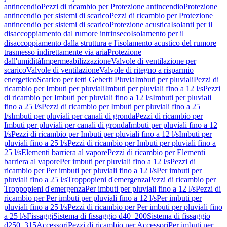
antincendio
Pezzi di ricambio per Protezione antincendio
Protezione
antincendio per sistemi di scarico
Pezzi di ricambio per Protezione
antincendio per sistemi di scarico
Protezione acustica
Isolanti per il
disaccoppiamento dal rumore intrinseco
Isolamento per il
disaccoppiamento dalla struttura e l'isolamento acustico del rumore
trasmesso indirettamente via aria
Protezione
dall'umidità
Impermeabilizzazione
Valvole di ventilazione per
scarico
Valvole di ventilazione
Valvole di ritegno a risparmio
energetico
Scarico per tetti Geberit Pluvia
Imbuti per pluviali
Pezzi di
ricambio per Imbuti per pluviali
Imbuti per pluviali fino a 12 l/s
Pezzi
di ricambio per Imbuti per pluviali fino a 12 l/s
Imbuti per pluviali
fino a 25 l/s
Pezzi di ricambio per Imbuti per pluviali fino a 25
l/s
Imbuti per pluviali per canali di gronda
Pezzi di ricambio per
Imbuti per pluviali per canali di gronda
Imbuti per pluviali fino a 12
l/s
Pezzi di ricambio per Imbuti per pluviali fino a 12 l/s
Imbuti per
pluviali fino a 25 l/s
Pezzi di ricambio per Imbuti per pluviali fino a
25 l/s
Elementi barriera al vapore
Pezzi di ricambio per Elementi
barriera al vapore
Per imbuti per pluviali fino a 12 l/s
Pezzi di
ricambio per Per imbuti per pluviali fino a 12 l/s
Per imbuti per
pluviali fino a 25 l/s
Troppopieni d'emergenza
Pezzi di ricambio per
Troppopieni d'emergenza
Per imbuti per pluviali fino a 12 l/s
Pezzi di
ricambio per Per imbuti per pluviali fino a 12 l/s
Per imbuti per
pluviali fino a 25 l/s
Pezzi di ricambio per Per imbuti per pluviali fino
a 25 l/s
Fissaggi
Sistema di fissaggio d40–200
Sistema di fissaggio
d250–315
Accessori
Pezzi di ricambio per Accessori
Per imbuti per