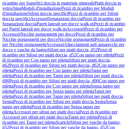
ricambio per Superfici doccia in materiale minerale
Piatti doccia in
vetrochina
Moduli d'installazione
Pezzi di ricambio per Moduli
d'installazione
Sifoni doccia specifici
Pezzi di ricambio per Sifoni
doccia specifici
Accessori
Separazioni doccia
Pezzi di ricambio per
Separazioni doccia
Pareti laterali per docce walk-in
Pezzi di ricambio
per Pareti laterali per docce walk-in
Accessori
Pezzi di ricambio per
Accessori
Nicchie portaoggetti per docce
Pezzi di ricambio per
Nicchie portaoggetti per docce
Nicchie portaoggetti
Pezzi di ricambio
per Nicchie portaoggetti
Accessori
Allacciamenti agli apparecchi per
docce e vasche da bagno
Sifoni per piatti doccia, d52
Pezzi di
ricambio per Sifoni per piatti doccia, d52
Con tappo per piletta
Pezzi
di ricambio per Con tappo per piletta
Sifoni per piatti doccia,
d62
Pezzi di ricambio per Sifoni per piatti doccia, d62
Con tappo per
piletta
Pezzi di ricambio per Con tappo per piletta
Tappi per
piletta
Pezzi di ricambio per Tappi per piletta
Sifoni per piatti doccia,
d90
Pezzi di ricambio per Sifoni per piatti doccia, d90
Con tappo per
piletta
Pezzi di ricambio per Con tappo per piletta
Senza tappo per
piletta
Pezzi di ricambio per Senza tappo per piletta
Tappi per
piletta
Pezzi di ricambio per Tappi per piletta
Sifoni per piatti doccia
Sestra
Pezzi di ricambio per Sifoni per piatti doccia Sestra
Senza
tappo per piletta
Pezzi di ricambio per Senza tappo per
piletta
Accessori per sifoni per piatti doccia
Pezzi di ricambio per
Accessori per sifoni per piatti doccia
Tappi per piletta
Pezzi di
ricambio per Tappi per piletta
Scarichi
Sifoni per vasche da bagno,
d52
Pezzi di ricambio per Sifoni per vasche da bagno, d52
Con