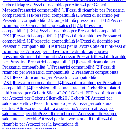
Geberit Mapress
Pezzi di ricambio per Attrezzi per Geberit
Mapress
Pressatrici compatibilità [1]
Pezzi di ricambio per Pressatrici
compatibilità [1]
Pressatrici compatibilità [2]
Pezzi di ricambio per
Pressatrici compatibilità [2]
Compatibilità pressatrici [1] / [2]
Pezzi di
ricambio per Compatibilità pressatrici [1] / [2]
Pressatrici
compatibilità [2XL]
Pezzi di ricambio per Pressatrici compatibilità
[2XL]
Pressatrici compatibilità [3]
Pezzi di ricambio per Pressatrici
compatibilità [3]
Pressatrici compatibilità [4]
Pezzi di ricambio per
Pressatrici compatibilità [4]
Attrezzi per la lavorazione di tubi
Pezzi di
ricambio per Attrezzi per la lavorazione di tubi
Tappi prova
pressione
Strumenti di controllo
Accessori
Pressatrici
Pezzi di ricambio
per Pressatrici
Pressatrici compatibilità [1]
Pezzi di ricambio per
Pressatrici compatibilità [1]
Pressatrici compatibilità [2]
Pezzi di
ricambio per Pressatrici compatibilità [2]
Pressatrici compatibilità
[2XL]
Pezzi di ricambio per Pressatrici compatibilità
[2XL]
Pressatrici compatibilità [4]
Pezzi di ricambio per Pressatrici
compatibilità [4]
Per sistemi di pannelli radianti Geberit
Srotolatori
tubi
Attrezzi per Geberit Silent-db20 / Geberit PE
Pezzi di ricambio
per Attrezzi per Geberit Silent-db20 / Geberit PE
Attrezzi per
saldatura elettrica
Pezzi di ricambio per Attrezzi per saldatura
elettrica
Attrezzi per saldatura a specchio
Accessori attrezzi per
saldatura a specchio
Pezzi di ricambio per Accessori attrezzi per
saldatura a specchio
Attrezzi per la lavorazione di tubi
Pezzi di
ricambio per Attrezzi per la lavorazione di