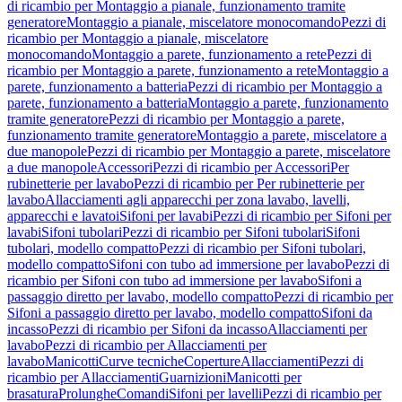
di ricambio per Montaggio a pianale, funzionamento tramite
generatore
Montaggio a pianale, miscelatore monocomando
Pezzi di
ricambio per Montaggio a pianale, miscelatore
monocomando
Montaggio a parete, funzionamento a rete
Pezzi di
ricambio per Montaggio a parete, funzionamento a rete
Montaggio a
parete, funzionamento a batteria
Pezzi di ricambio per Montaggio a
parete, funzionamento a batteria
Montaggio a parete, funzionamento
tramite generatore
Pezzi di ricambio per Montaggio a parete,
funzionamento tramite generatore
Montaggio a parete, miscelatore a
due manopole
Pezzi di ricambio per Montaggio a parete, miscelatore
a due manopole
Accessori
Pezzi di ricambio per Accessori
Per
rubinetterie per lavabo
Pezzi di ricambio per Per rubinetterie per
lavabo
Allacciamenti agli apparecchi per zona lavabo, lavelli,
apparecchi e lavatoi
Sifoni per lavabi
Pezzi di ricambio per Sifoni per
lavabi
Sifoni tubolari
Pezzi di ricambio per Sifoni tubolari
Sifoni
tubolari, modello compatto
Pezzi di ricambio per Sifoni tubolari,
modello compatto
Sifoni con tubo ad immersione per lavabo
Pezzi di
ricambio per Sifoni con tubo ad immersione per lavabo
Sifoni a
passaggio diretto per lavabo, modello compatto
Pezzi di ricambio per
Sifoni a passaggio diretto per lavabo, modello compatto
Sifoni da
incasso
Pezzi di ricambio per Sifoni da incasso
Allacciamenti per
lavabo
Pezzi di ricambio per Allacciamenti per
lavabo
Manicotti
Curve tecniche
Coperture
Allacciamenti
Pezzi di
ricambio per Allacciamenti
Guarnizioni
Manicotti per
brasatura
Prolunghe
Comandi
Sifoni per lavelli
Pezzi di ricambio per