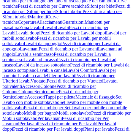
ricambio per Prolunghe del tubo di risciacquo e del cannotto
Curve
tecniche
Pezzi di ricambio per Curve tecniche
Sifoni per bidet
Pezzi di
ricambio per Sifoni per bidet
Sifoni tubolari
Pezzi di ricambio per
Sifoni tubolari
Manicotti
Curve
tecniche
Coperture
Allacciamenti
Guarnizioni
Manicotti per
brasatura
Zona lavabo
Lavabi
Lavabi
Pezzi di ricambio per
Lavabi
Lavabi doppi
Pezzi di ricambio per Lavabi doppi
Lavabi per
mobili sottolavabo
Pezzi di ricambio per Lavabi per mobili
sottolavabo
Lavabi da appoggio
Pezzi di ricambio per Lavabi da
appoggio
Lavamani
Pezzi di ricambio per Lavamani
Lavamani ad
angolo
Lavabi a semincasso
Pezzi di ricambio per Lavabi a
semincasso
Lavabi ad incasso
Pezzi di ricambio per Lavabi ad
incasso
Lavabi da incasso sottopiano
Pezzi di ricambio per Lavabi da
incasso sottopiano
Lavabi a canale
Lavabi Comfort
Lavabi per
bambini
Lavabi a canale
Ulteriori lavabi
Pezzi di ricambio per
Ulteriori lavabi
Vuotatoi
Pezzi di ricambio per Vuotatoi
Lavatoi
polivalenti
Accessori
Colonne
Pezzi di ricambio per
Colonne
Colonne
Semicolonne
Pezzi di ricambio per
Semicolonne
Accessori
Tappi per piletta
Materiale di fissaggio
Set
lavabo con mobile sottolavabo
Set lavabo per mobile con mobile
sottolavabo
Pezzi di ricambio per Set lavabo per mobile con mobile
sottolavabo
Mobili per bagno
Mobili sottolavabo
Pezzi di ricambio per
Mobili sottolavabo
Per lavamani
Pezzi di ricambio per Per
lavamani
Per lavabi
Pezzi di ricambio per Per lavabi
Per lavabi
doppi
Pezzi di ricambio per Per lavabi doppi
Piani per lavabo
Pezzi di