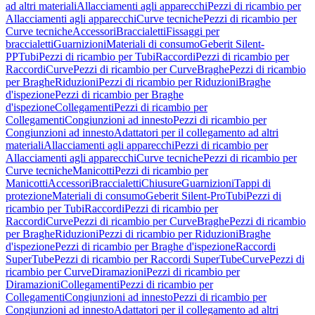
ad altri materiali
Allacciamenti agli apparecchi
Pezzi di ricambio per
Allacciamenti agli apparecchi
Curve tecniche
Pezzi di ricambio per
Curve tecniche
Accessori
Braccialetti
Fissaggi per
braccialetti
Guarnizioni
Materiali di consumo
Geberit Silent-
PP
Tubi
Pezzi di ricambio per Tubi
Raccordi
Pezzi di ricambio per
Raccordi
Curve
Pezzi di ricambio per Curve
Braghe
Pezzi di ricambio
per Braghe
Riduzioni
Pezzi di ricambio per Riduzioni
Braghe
d'ispezione
Pezzi di ricambio per Braghe
d'ispezione
Collegamenti
Pezzi di ricambio per
Collegamenti
Congiunzioni ad innesto
Pezzi di ricambio per
Congiunzioni ad innesto
Adattatori per il collegamento ad altri
materiali
Allacciamenti agli apparecchi
Pezzi di ricambio per
Allacciamenti agli apparecchi
Curve tecniche
Pezzi di ricambio per
Curve tecniche
Manicotti
Pezzi di ricambio per
Manicotti
Accessori
Braccialetti
Chiusure
Guarnizioni
Tappi di
protezione
Materiali di consumo
Geberit Silent-Pro
Tubi
Pezzi di
ricambio per Tubi
Raccordi
Pezzi di ricambio per
Raccordi
Curve
Pezzi di ricambio per Curve
Braghe
Pezzi di ricambio
per Braghe
Riduzioni
Pezzi di ricambio per Riduzioni
Braghe
d'ispezione
Pezzi di ricambio per Braghe d'ispezione
Raccordi
SuperTube
Pezzi di ricambio per Raccordi SuperTube
Curve
Pezzi di
ricambio per Curve
Diramazioni
Pezzi di ricambio per
Diramazioni
Collegamenti
Pezzi di ricambio per
Collegamenti
Congiunzioni ad innesto
Pezzi di ricambio per
Congiunzioni ad innesto
Adattatori per il collegamento ad altri