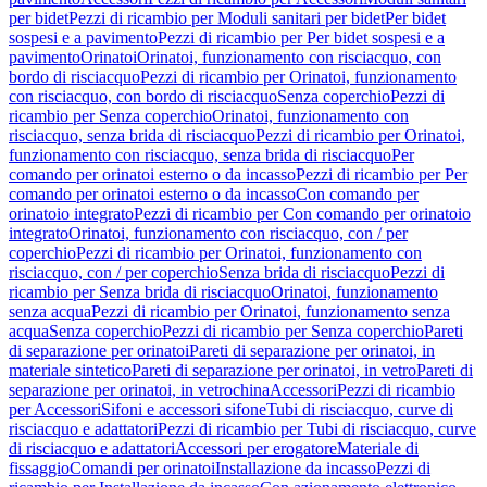
per bidet
Pezzi di ricambio per Moduli sanitari per bidet
Per bidet
sospesi e a pavimento
Pezzi di ricambio per Per bidet sospesi e a
pavimento
Orinatoi
Orinatoi, funzionamento con risciacquo, con
bordo di risciacquo
Pezzi di ricambio per Orinatoi, funzionamento
con risciacquo, con bordo di risciacquo
Senza coperchio
Pezzi di
ricambio per Senza coperchio
Orinatoi, funzionamento con
risciacquo, senza brida di risciacquo
Pezzi di ricambio per Orinatoi,
funzionamento con risciacquo, senza brida di risciacquo
Per
comando per orinatoi esterno o da incasso
Pezzi di ricambio per Per
comando per orinatoi esterno o da incasso
Con comando per
orinatoio integrato
Pezzi di ricambio per Con comando per orinatoio
integrato
Orinatoi, funzionamento con risciacquo, con / per
coperchio
Pezzi di ricambio per Orinatoi, funzionamento con
risciacquo, con / per coperchio
Senza brida di risciacquo
Pezzi di
ricambio per Senza brida di risciacquo
Orinatoi, funzionamento
senza acqua
Pezzi di ricambio per Orinatoi, funzionamento senza
acqua
Senza coperchio
Pezzi di ricambio per Senza coperchio
Pareti
di separazione per orinatoi
Pareti di separazione per orinatoi, in
materiale sintetico
Pareti di separazione per orinatoi, in vetro
Pareti di
separazione per orinatoi, in vetrochina
Accessori
Pezzi di ricambio
per Accessori
Sifoni e accessori sifone
Tubi di risciacquo, curve di
risciacquo e adattatori
Pezzi di ricambio per Tubi di risciacquo, curve
di risciacquo e adattatori
Accessori per erogatore
Materiale di
fissaggio
Comandi per orinatoi
Installazione da incasso
Pezzi di