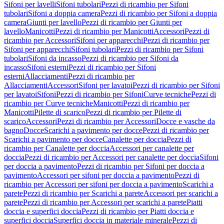
Sifoni per lavelli
Sifoni tubolari
Pezzi di ricambio per Sifoni
tubolari
Sifoni a doppia camera
Pezzi di ricambio per Sifoni a doppia
camera
Giunti per lavello
Pezzi di ricambio per Giunti per
lavello
Manicotti
Pezzi di ricambio per Manicotti
Accessori
Pezzi di
ricambio per Accessori
Sifoni per apparecchi
Pezzi di ricambio per
Sifoni per apparecchi
Sifoni tubolari
Pezzi di ricambio per Sifoni
tubolari
Sifoni da incasso
Pezzi di ricambio per Sifoni da
incasso
Sifoni esterni
Pezzi di ricambio per Sifoni
esterni
Allacciamenti
Pezzi di ricambio per
Allacciamenti
Accessori
Sifoni per lavatoi
Pezzi di ricambio per Sifoni
per lavatoi
Sifoni
Pezzi di ricambio per Sifoni
Curve tecniche
Pezzi di
ricambio per Curve tecniche
Manicotti
Pezzi di ricambio per
Manicotti
Pilette di scarico
Pezzi di ricambio per Pilette di
scarico
Accessori
Pezzi di ricambio per Accessori
Docce e vasche da
bagno
Docce
Scarichi a pavimento per docce
Pezzi di ricambio per
Scarichi a pavimento per docce
Canalette per doccia
Pezzi di
ricambio per Canalette per doccia
Accessori per canalette per
doccia
Pezzi di ricambio per Accessori per canalette per doccia
Sifoni
per doccia a pavimento
Pezzi di ricambio per Sifoni per doccia a
pavimento
Accessori per sifoni per doccia a pavimento
Pezzi di
ricambio per Accessori per sifoni per doccia a pavimento
Scarichi a
parete
Pezzi di ricambio per Scarichi a parete
Accessori per scarichi a
parete
Pezzi di ricambio per Accessori per scarichi a parete
Piatti
doccia e superfici doccia
Pezzi di ricambio per Piatti doccia e
superfici doccia
Superfici doccia in materiale minerale
Pezzi di