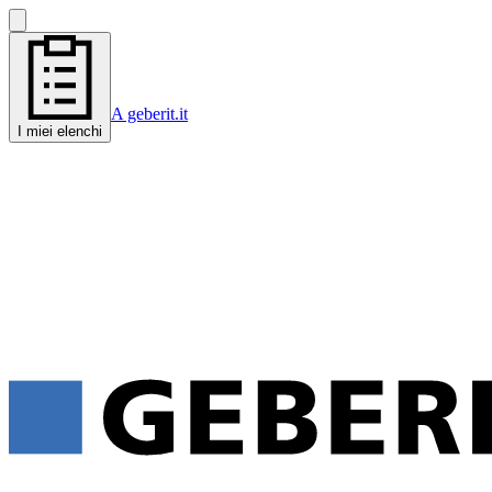
A geberit.it
I miei elenchi