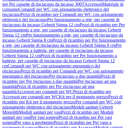
per Per cassette di risciacquo da incasso 300T
Accessori
Materiale di
consumo
Comandi per WC con azionamento elettronico del
risciacquo
Pezzi di ricambio per Comandi per WC con azionamento
elettronico del risciacquo
Per funzionamento a rete, per cassette di
risciacquo da incasso Geberit Sigma 12 cm
Pezzi di ricambio per Per
funzionamento a rete, per cassette di risciacquo da incasso Geberit
Sigma 12 cm
Per funzionamento a rete, per cassette di risciacquo da
incasso Geberit Sigma 8 cm
Pezzi di ricambio per Per funzionamento
a rete, per cassette di risciacquo da incasso Geberit Sigma 8 cm
Per
funzionamento a batteria, per cassette di risciacquo da incasso
Geberit Sigma 12 cm
Pezzi di ricambio per Per funzionamento a
batteria, per cassette di risciacquo da incasso Geberit Sigma 12
cm
Comandi per WC con azionamento pneumatico del
risciacquo
Pezzi di ricambio per Comandi per WC con azionamento
pneumatico del risciacquo
Per risciacquo a due quantità
Pezzi di
ricambio per Per risciacquo a due quantità
Per risciacquo ad una
quantità
Pezzi di ricambio per Per risciacquo ad una
quantità
Accessori per comandi per WC
Pezzi di ricambio per
Accessori per comandi per WC
Kit per il montaggio grezzo
Pezzi di
ricambio per Kit per il montaggio grezzo
Per comandi per WC con
azionamento elettronico del risciacquo
Moduli sanitari Geberit
Monolith
Moduli sanitari per vasi
Pezzi di ricambio per Moduli
sanitari per vasi
Per vasi sospesi
Pezzi di ricambio per Per vasi
sospesi
Per vaso a pavimento
Pezzi di ricambio per Per vaso a
pavimento
Accessori
Pezzi di ricambio per Accessori
Moduli sanitari