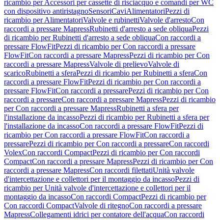
ricambio per Accessori per cassette di risciacquo e comandi per WC
con dispositivo antiristagno
Sensori
Cavi
Alimentatori
Pezzi di
ricambio per Alimentatori
Valvole e rubinetti
Valvole d'arresto
Con
raccordi a pressare Mapress
Rubinetti d'arresto a sede obliqua
Pezzi
di ricambio per Rubinetti d'arresto a sede obliqua
Con raccordi a
pressare FlowFit
Pezzi di ricambio per Con raccordi a pressare
FlowFit
Con raccordi a pressare Mapress
Pezzi di ricambio per Con
raccordi a pressare Mapress
Valvole di prelievo
Valvole di
scarico
Rubinetti a sfera
Pezzi di ricambio per Rubinetti a sfera
Con
raccordi a pressare FlowFit
Pezzi di ricambio per Con raccordi a
pressare FlowFit
Con raccordi a pressare
Pezzi di ricambio per Con
raccordi a pressare
Con raccordi a pressare Mapress
Pezzi di ricambio
per Con raccordi a pressare Mapress
Rubinetti a sfera per
l'installazione da incasso
Pezzi di ricambio per Rubinetti a sfera per
l'installazione da incasso
Con raccordi a pressare FlowFit
Pezzi di
ricambio per Con raccordi a pressare FlowFit
Con raccordi a
pressare
Pezzi di ricambio per Con raccordi a pressare
Con raccordi
Volex
Con raccordi Compact
Pezzi di ricambio per Con raccordi
Compact
Con raccordi a pressare Mapress
Pezzi di ricambio per Con
raccordi a pressare Mapress
Con raccordi filettati
Unità valvole
d'intercettazione e collettori per il montaggio da incasso
Pezzi di
ricambio per Unità valvole d'intercettazione e collettori per il
montaggio da incasso
Con raccordi Compact
Pezzi di ricambio per
Con raccordi Compact
Valvole di ritegno
Con raccordi a pressare
Mapress
Collegamenti idrici per contatore dell'acqua
Con raccordi