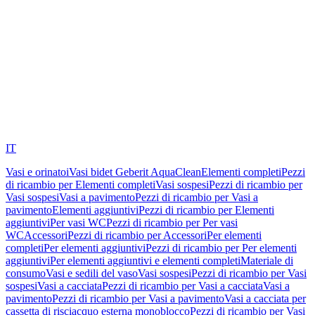
IT
Vasi e orinatoi
Vasi bidet Geberit AquaClean
Elementi completi
Pezzi
di ricambio per Elementi completi
Vasi sospesi
Pezzi di ricambio per
Vasi sospesi
Vasi a pavimento
Pezzi di ricambio per Vasi a
pavimento
Elementi aggiuntivi
Pezzi di ricambio per Elementi
aggiuntivi
Per vasi WC
Pezzi di ricambio per Per vasi
WC
Accessori
Pezzi di ricambio per Accessori
Per elementi
completi
Per elementi aggiuntivi
Pezzi di ricambio per Per elementi
aggiuntivi
Per elementi aggiuntivi e elementi completi
Materiale di
consumo
Vasi e sedili del vaso
Vasi sospesi
Pezzi di ricambio per Vasi
sospesi
Vasi a cacciata
Pezzi di ricambio per Vasi a cacciata
Vasi a
pavimento
Pezzi di ricambio per Vasi a pavimento
Vasi a cacciata per
cassetta di risciacquo esterna monoblocco
Pezzi di ricambio per Vasi