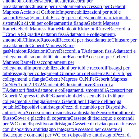
smontabili
Compensatori
Chiusure
Raccordi per
riscaldamento
Chiusure per riscaldamento
Accessori per Geberit
Mapress Acciaio al Carbonio
Impermeabilizzazioni per tubi e
raccordi
Fissaggi per tubi
Fissaggi per collegamenti
Guarnizioni del
sistema
Kit di viti per collegamenti a flangia
Geberit Mapress
Rame
Geberit Mapress Rame
Manicotti
Riduzioni
Curve
Raccordi a
T
Croci a 90 gradi
Adattatori fissi
Adattatori e collegamenti,
smontabili
Chiusure
Raccordi
Raccordi per riscaldamento
Chiusure per
riscaldamento
Geberit Mapress Rame,
gas
Manicotti
Riduzioni
Curve
Raccordi a T
Adattatori fissi
Adattatori e
collegamenti, smontabili
Chiusure
Raccordi
Accessori per Geberit
Mapress Rame
Disaccoppiamenti per
collegamenti
Impermeabilizzazioni per tubi e raccordi
Fissaggi per
tubi
Fissaggi per collegamenti
Guarnizioni del sistema
Kit di viti per
collegamenti a flangia
Geberit Mapress CuNiFe
Geberit Mapress
CuNiFe
Tubi 2.1972
Manicotti
Riduzioni
Curve
Raccordi a
T
Adattatori fissi
Adattatori e collegamenti, smontabili
Accessori per
Geberit Mapress CuNiFe
Guarnizioni del sistema
Kit di viti per
collegamenti a flangia
Sistema Geberit per l’Igiene dell’acqua
potabile
Dispositivi antiristagno
Pezzi di ricambio per Dispositivi
antiristagno
Accessori per dispositivi antiristagno
Sensori
Riduttore di
flusso
Cover e placche di copertura
Cassette di risciacquo e comandi
per WC con dispositivo antiristagno
Cassette di risciacquo da incasso
con dispositivo antiristagno integrato
Accessori per cassette di
risciacquo e comandi per WC con dispositivo antiristagno
Pezzi di