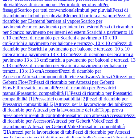
pluviali
Pezzi di ricambio per Per imbuti per pluviali
Per
fissaggi
Scarico per tetti convenzionale
Imbuti per pluviali
Pezzi di
ricambio per Imbuti per pluviali
Elementi barriera al vapore
Pezzi di
ricambio per Elementi barriera al vapore
Scarico per
pavimento
Scarico pavimento per interni ed esterni
Pezzi di ricambio
per Scarico pavimento per interni ed esterni
Scarichi a pavimento 10
x 10 cm
Pezzi di ricambio per Scarichi a pavimento 10 x 10
cm
Scarichi a pavimento per balcone e terrazzo, 10 x 10 cm
Pezzi di
ricambio per Scarichi a pavimento per balcone e terrazzo, 10 x 10
cm
Scarichi a pavimento 13 x 13 cm
Pezzi di ricambio per Scarichi a
pavimento 13 x 13 cm
Scarichi a pavimento per balconi e terrazzi, 13
x 13 cm
Pezzi di ricambio per Scarichi a pavimento per balconi e
terrazzi, 13 x 13 cm
Accessori
Pezzi di ricambio per
Accessori
Attrezzi, componenti di rete e software
Attrezzi
Attrezzi per
Geberit FlowFit
Pezzi di ricambio per Attrezzi per Geberit
FlowFit
Pressatrici manuali
Pezzi di ricambio per Pressatrici
manuali
Pressatrici compatibilità [1]
Pezzi di ricambio per Pressatrici
compatibilità [1]
Pressatrici compatibilità [2]
Pezzi di ricambio per
Pressatrici compatibilità [2]
Attrezzi per la lavorazione dei tubi
Pezzi
di ricambio per Attrezzi per la lavorazione dei tubi
Tappi prova
pressione
Strumenti di controllo
Pressatrici con attrezzi
Accessori
Pezzi
di ricambio per Accessori
Attrezzi per Geberit Volex
Pezzi di
ricambio per Attrezzi per Geberit Volex
Pressatrici compatibilità
[2]
Attrezzi per la lavorazione di tubi
Pezzi di ricambio per Attrezzi
per la lavorazione di tubi
Strumenti di controllo
Accessori
Attrezzi per