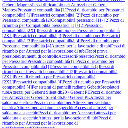
Geberit Mapress
Pezzi di ricambio per Attrezzi per Geberit
Mapress
Pressatrici compatibilità [1]
Pezzi di ricambio per Pressatrici
compatibilità [1]
Pressatrici compatibilità [2]
Pezzi di ricambio per
Pressatrici compatibilità [2]
Compatibilità pressatrici [1] / [2]
Pezzi di
ricambio per Compatibilità pressatrici [1] / [2]
Pressatrici
compatibilità [2XL]
Pezzi di ricambio per Pressatrici compatibilità
[2XL]
Pressatrici compatibilità [3]
Pezzi di ricambio per Pressatrici
compatibilità [3]
Pressatrici compatibilità [4]
Pezzi di ricambio per
Pressatrici compatibilità [4]
Attrezzi per la lavorazione di tubi
Pezzi di
ricambio per Attrezzi per la lavorazione di tubi
Tappi prova
pressione
Strumenti di controllo
Accessori
Pressatrici
Pezzi di ricambio
per Pressatrici
Pressatrici compatibilità [1]
Pezzi di ricambio per
Pressatrici compatibilità [1]
Pressatrici compatibilità [2]
Pezzi di
ricambio per Pressatrici compatibilità [2]
Pressatrici compatibilità
[2XL]
Pezzi di ricambio per Pressatrici compatibilità
[2XL]
Pressatrici compatibilità [4]
Pezzi di ricambio per Pressatrici
compatibilità [4]
Per sistemi di pannelli radianti Geberit
Srotolatori
tubi
Attrezzi per Geberit Silent-db20 / Geberit PE
Pezzi di ricambio
per Attrezzi per Geberit Silent-db20 / Geberit PE
Attrezzi per
saldatura elettrica
Pezzi di ricambio per Attrezzi per saldatura
elettrica
Attrezzi per saldatura a specchio
Accessori attrezzi per
saldatura a specchio
Pezzi di ricambio per Accessori attrezzi per
saldatura a specchio
Attrezzi per la lavorazione di tubi
Pezzi di
ricambio per Attrezzi per la lavorazione di