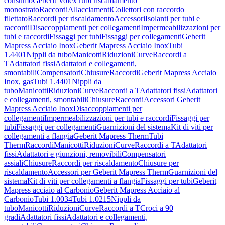
consumo
Geberit Volex
Tubi riscaldamento
monostrato
Raccordi
Allacciamenti
Collettori con raccordo
filettato
Raccordi per riscaldamento
Accessori
Isolanti per tubi e
raccordi
Disaccoppiamenti per collegamenti
Impermeabilizzazioni per
tubi e raccordi
Fissaggi per tubi
Fissaggi per collegamenti
Geberit
Mapress Acciaio Inox
Geberit Mapress Acciaio Inox
Tubi
1.4401
Nippli da tubo
Manicotti
Riduzioni
Curve
Raccordi a
T
Adattatori fissi
Adattatori e collegamenti,
smontabili
Compensatori
Chiusure
Raccordi
Geberit Mapress Acciaio
Inox, gas
Tubi 1.4401
Nippli da
tubo
Manicotti
Riduzioni
Curve
Raccordi a T
Adattatori fissi
Adattatori
e collegamenti, smontabili
Chiusure
Raccordi
Accessori Geberit
Mapress Acciaio Inox
Disaccoppiamenti per
collegamenti
Impermeabilizzazioni per tubi e raccordi
Fissaggi per
tubi
Fissaggi per collegamenti
Guarnizioni del sistema
Kit di viti per
collegamenti a flangia
Geberit Mapress Therm
Tubi
Therm
Raccordi
Manicotti
Riduzioni
Curve
Raccordi a T
Adattatori
fissi
Adattatori e giunzioni, removibili
Compensatori
assiali
Chiusure
Raccordi per riscaldamento
Chiusure per
riscaldamento
Accessori per Geberit Mapress Therm
Guarnizioni del
sistema
Kit di viti per collegamenti a flangia
Fissaggi per tubi
Geberit
Mapress acciaio al Carbonio
Geberit Mapress Acciaio al
Carbonio
Tubi 1.0034
Tubi 1.0215
Nippli da
tubo
Manicotti
Riduzioni
Curve
Raccordi a T
Croci a 90
gradi
Adattatori fissi
Adattatori e collegamenti,