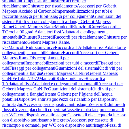
smontabili
Compensatori
Chiusure
Raccordi per
riscaldamento
Chiusure per riscaldamento
Accessori per Geberit
Mapress Acciaio al Carbonio
Impermeabilizzazioni per tubi e
raccordi
Fissaggi per tubi
Fissaggi per collegamenti
Guarnizioni del
sistema
Kit di viti per collegamenti a flangia
Geberit Mapress
Rame
Geberit Mapress Rame
Manicotti
Riduzioni
Curve
Raccordi a
T
Croci a 90 gradi
Adattatori fissi
Adattatori e collegamenti,
smontabili
Chiusure
Raccordi
Raccordi per riscaldamento
Chiusure per
riscaldamento
Geberit Mapress Rame,
gas
Manicotti
Riduzioni
Curve
Raccordi a T
Adattatori fissi
Adattatori e
collegamenti, smontabili
Chiusure
Raccordi
Accessori per Geberit
Mapress Rame
Disaccoppiamenti per
collegamenti
Impermeabilizzazioni per tubi e raccordi
Fissaggi per
tubi
Fissaggi per collegamenti
Guarnizioni del sistema
Kit di viti per
collegamenti a flangia
Geberit Mapress CuNiFe
Geberit Mapress
CuNiFe
Tubi 2.1972
Manicotti
Riduzioni
Curve
Raccordi a
T
Adattatori fissi
Adattatori e collegamenti, smontabili
Accessori per
Geberit Mapress CuNiFe
Guarnizioni del sistema
Kit di viti per
collegamenti a flangia
Sistema Geberit per l’Igiene dell’acqua
potabile
Dispositivi antiristagno
Pezzi di ricambio per Dispositivi
antiristagno
Accessori per dispositivi antiristagno
Sensori
Riduttore di
flusso
Cover e placche di copertura
Cassette di risciacquo e comandi
per WC con dispositivo antiristagno
Cassette di risciacquo da incasso
con dispositivo antiristagno integrato
Accessori per cassette di
risciacquo e comandi per WC con dispositivo antiristagno
Pezzi di