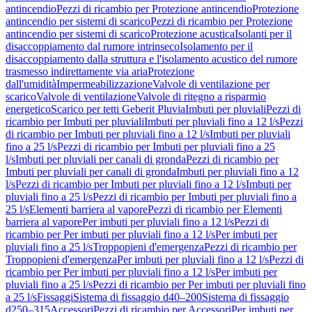
antincendio
Pezzi di ricambio per Protezione antincendio
Protezione
antincendio per sistemi di scarico
Pezzi di ricambio per Protezione
antincendio per sistemi di scarico
Protezione acustica
Isolanti per il
disaccoppiamento dal rumore intrinseco
Isolamento per il
disaccoppiamento dalla struttura e l'isolamento acustico del rumore
trasmesso indirettamente via aria
Protezione
dall'umidità
Impermeabilizzazione
Valvole di ventilazione per
scarico
Valvole di ventilazione
Valvole di ritegno a risparmio
energetico
Scarico per tetti Geberit Pluvia
Imbuti per pluviali
Pezzi di
ricambio per Imbuti per pluviali
Imbuti per pluviali fino a 12 l/s
Pezzi
di ricambio per Imbuti per pluviali fino a 12 l/s
Imbuti per pluviali
fino a 25 l/s
Pezzi di ricambio per Imbuti per pluviali fino a 25
l/s
Imbuti per pluviali per canali di gronda
Pezzi di ricambio per
Imbuti per pluviali per canali di gronda
Imbuti per pluviali fino a 12
l/s
Pezzi di ricambio per Imbuti per pluviali fino a 12 l/s
Imbuti per
pluviali fino a 25 l/s
Pezzi di ricambio per Imbuti per pluviali fino a
25 l/s
Elementi barriera al vapore
Pezzi di ricambio per Elementi
barriera al vapore
Per imbuti per pluviali fino a 12 l/s
Pezzi di
ricambio per Per imbuti per pluviali fino a 12 l/s
Per imbuti per
pluviali fino a 25 l/s
Troppopieni d'emergenza
Pezzi di ricambio per
Troppopieni d'emergenza
Per imbuti per pluviali fino a 12 l/s
Pezzi di
ricambio per Per imbuti per pluviali fino a 12 l/s
Per imbuti per
pluviali fino a 25 l/s
Pezzi di ricambio per Per imbuti per pluviali fino
a 25 l/s
Fissaggi
Sistema di fissaggio d40–200
Sistema di fissaggio
d250–315
Accessori
Pezzi di ricambio per Accessori
Per imbuti per