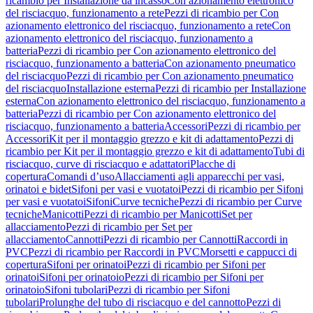
ricambio per Installazione da incasso
Con azionamento elettronico
del risciacquo, funzionamento a rete
Pezzi di ricambio per Con
azionamento elettronico del risciacquo, funzionamento a rete
Con
azionamento elettronico del risciacquo, funzionamento a
batteria
Pezzi di ricambio per Con azionamento elettronico del
risciacquo, funzionamento a batteria
Con azionamento pneumatico
del risciacquo
Pezzi di ricambio per Con azionamento pneumatico
del risciacquo
Installazione esterna
Pezzi di ricambio per Installazione
esterna
Con azionamento elettronico del risciacquo, funzionamento a
batteria
Pezzi di ricambio per Con azionamento elettronico del
risciacquo, funzionamento a batteria
Accessori
Pezzi di ricambio per
Accessori
Kit per il montaggio grezzo e kit di adattamento
Pezzi di
ricambio per Kit per il montaggio grezzo e kit di adattamento
Tubi di
risciacquo, curve di risciacquo e adattatori
Placche di
copertura
Comandi d’uso
Allacciamenti agli apparecchi per vasi,
orinatoi e bidet
Sifoni per vasi e vuotatoi
Pezzi di ricambio per Sifoni
per vasi e vuotatoi
Sifoni
Curve tecniche
Pezzi di ricambio per Curve
tecniche
Manicotti
Pezzi di ricambio per Manicotti
Set per
allacciamento
Pezzi di ricambio per Set per
allacciamento
Cannotti
Pezzi di ricambio per Cannotti
Raccordi in
PVC
Pezzi di ricambio per Raccordi in PVC
Morsetti e cappucci di
copertura
Sifoni per orinatoi
Pezzi di ricambio per Sifoni per
orinatoi
Sifoni per orinatoio
Pezzi di ricambio per Sifoni per
orinatoio
Sifoni tubolari
Pezzi di ricambio per Sifoni
tubolari
Prolunghe del tubo di risciacquo e del cannotto
Pezzi di