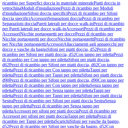
ricambio per Superfici doccia in materiale minerale
Piatti doccia in
vetrochina
Moduli d'installazione
Pezzi di ricambio per Moduli
d'installazione
Sifoni doccia specifici
Pezzi di ricambio per Sifoni
doccia specifici
Accessori
Separazioni doccia
Pezzi di ricambio per
Separazioni doccia
Pareti laterali per docce walk-in
Pezzi di ricambio
per Pareti laterali per docce walk-in
Accessori
Pezzi di ricambio per
Accessori
Nicchie portaoggetti per docce
Pezzi di ricambio per
Nicchie portaoggetti per docce
Nicchie portaoggetti
Pezzi di ricambio
per Nicchie portaoggetti
Accessori
Allacciamenti agli apparecchi per
docce e vasche da bagno
Sifoni per piatti doccia, d52
Pezzi di
ricambio per Sifoni per piatti doccia, d52
Con tappo per piletta
Pezzi
di ricambio per Con tappo per piletta
Sifoni per piatti doccia,
d62
Pezzi di ricambio per Sifoni per piatti doccia, d62
Con tappo per
piletta
Pezzi di ricambio per Con tappo per piletta
Tappi per
piletta
Pezzi di ricambio per Tappi per piletta
Sifoni per piatti doccia,
d90
Pezzi di ricambio per Sifoni per piatti doccia, d90
Con tappo per
piletta
Pezzi di ricambio per Con tappo per piletta
Senza tappo per
piletta
Pezzi di ricambio per Senza tappo per piletta
Tappi per
piletta
Pezzi di ricambio per Tappi per piletta
Sifoni per piatti doccia
Sestra
Pezzi di ricambio per Sifoni per piatti doccia Sestra
Senza
tappo per piletta
Pezzi di ricambio per Senza tappo per
piletta
Accessori per sifoni per piatti doccia
Pezzi di ricambio per
Accessori per sifoni per piatti doccia
Tappi per piletta
Pezzi di
ricambio per Tappi per piletta
Scarichi
Sifoni per vasche da bagno,
d52
Pezzi di ricambio per Sifoni per vasche da bagno, d52
Con