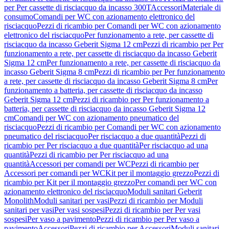
per Per cassette di risciacquo da incasso 300T
Accessori
Materiale di
consumo
Comandi per WC con azionamento elettronico del
risciacquo
Pezzi di ricambio per Comandi per WC con azionamento
elettronico del risciacquo
Per funzionamento a rete, per cassette di
risciacquo da incasso Geberit Sigma 12 cm
Pezzi di ricambio per Per
funzionamento a rete, per cassette di risciacquo da incasso Geberit
Sigma 12 cm
Per funzionamento a rete, per cassette di risciacquo da
incasso Geberit Sigma 8 cm
Pezzi di ricambio per Per funzionamento
a rete, per cassette di risciacquo da incasso Geberit Sigma 8 cm
Per
funzionamento a batteria, per cassette di risciacquo da incasso
Geberit Sigma 12 cm
Pezzi di ricambio per Per funzionamento a
batteria, per cassette di risciacquo da incasso Geberit Sigma 12
cm
Comandi per WC con azionamento pneumatico del
risciacquo
Pezzi di ricambio per Comandi per WC con azionamento
pneumatico del risciacquo
Per risciacquo a due quantità
Pezzi di
ricambio per Per risciacquo a due quantità
Per risciacquo ad una
quantità
Pezzi di ricambio per Per risciacquo ad una
quantità
Accessori per comandi per WC
Pezzi di ricambio per
Accessori per comandi per WC
Kit per il montaggio grezzo
Pezzi di
ricambio per Kit per il montaggio grezzo
Per comandi per WC con
azionamento elettronico del risciacquo
Moduli sanitari Geberit
Monolith
Moduli sanitari per vasi
Pezzi di ricambio per Moduli
sanitari per vasi
Per vasi sospesi
Pezzi di ricambio per Per vasi
sospesi
Per vaso a pavimento
Pezzi di ricambio per Per vaso a
pavimento
Accessori
Pezzi di ricambio per Accessori
Moduli sanitari