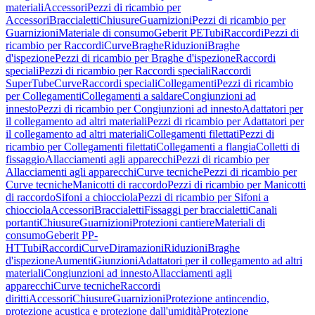
materiali
Accessori
Pezzi di ricambio per
Accessori
Braccialetti
Chiusure
Guarnizioni
Pezzi di ricambio per
Guarnizioni
Materiale di consumo
Geberit PE
Tubi
Raccordi
Pezzi di
ricambio per Raccordi
Curve
Braghe
Riduzioni
Braghe
d'ispezione
Pezzi di ricambio per Braghe d'ispezione
Raccordi
speciali
Pezzi di ricambio per Raccordi speciali
Raccordi
SuperTube
Curve
Raccordi speciali
Collegamenti
Pezzi di ricambio
per Collegamenti
Collegamenti a saldare
Congiunzioni ad
innesto
Pezzi di ricambio per Congiunzioni ad innesto
Adattatori per
il collegamento ad altri materiali
Pezzi di ricambio per Adattatori per
il collegamento ad altri materiali
Collegamenti filettati
Pezzi di
ricambio per Collegamenti filettati
Collegamenti a flangia
Colletti di
fissaggio
Allacciamenti agli apparecchi
Pezzi di ricambio per
Allacciamenti agli apparecchi
Curve tecniche
Pezzi di ricambio per
Curve tecniche
Manicotti di raccordo
Pezzi di ricambio per Manicotti
di raccordo
Sifoni a chiocciola
Pezzi di ricambio per Sifoni a
chiocciola
Accessori
Braccialetti
Fissaggi per braccialetti
Canali
portanti
Chiusure
Guarnizioni
Protezioni cantiere
Materiali di
consumo
Geberit PP-
HT
Tubi
Raccordi
Curve
Diramazioni
Riduzioni
Braghe
d'ispezione
Aumenti
Giunzioni
Adattatori per il collegamento ad altri
materiali
Congiunzioni ad innesto
Allacciamenti agli
apparecchi
Curve tecniche
Raccordi
diritti
Accessori
Chiusure
Guarnizioni
Protezione antincendio,
protezione acustica e protezione dall'umidità
Protezione