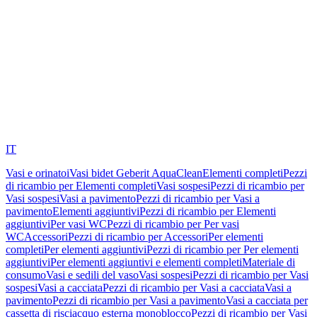
IT
Vasi e orinatoi
Vasi bidet Geberit AquaClean
Elementi completi
Pezzi
di ricambio per Elementi completi
Vasi sospesi
Pezzi di ricambio per
Vasi sospesi
Vasi a pavimento
Pezzi di ricambio per Vasi a
pavimento
Elementi aggiuntivi
Pezzi di ricambio per Elementi
aggiuntivi
Per vasi WC
Pezzi di ricambio per Per vasi
WC
Accessori
Pezzi di ricambio per Accessori
Per elementi
completi
Per elementi aggiuntivi
Pezzi di ricambio per Per elementi
aggiuntivi
Per elementi aggiuntivi e elementi completi
Materiale di
consumo
Vasi e sedili del vaso
Vasi sospesi
Pezzi di ricambio per Vasi
sospesi
Vasi a cacciata
Pezzi di ricambio per Vasi a cacciata
Vasi a
pavimento
Pezzi di ricambio per Vasi a pavimento
Vasi a cacciata per
cassetta di risciacquo esterna monoblocco
Pezzi di ricambio per Vasi