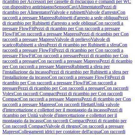
ricambio per Accessori per cassette di risciacquo e comandi per WC
con dispositivo antiristagno
Sensori
Cavi
Alimentatori
Pezzi di
ricambio per Alimentatori
Valvole e rubinetti
Valvole d'arresto
Con
raccordi a pressare Mapress
Rubinetti d'arresto a sede obliqua
Pezzi
di ricambio per Rubinetti d'arresto a sede obliqua
Con raccordi a
pressare FlowFit
Pezzi di ricambio per Con raccordi a pressare
FlowFit
Con raccordi a pressare Mapress
Pezzi di ricambio per Con
raccordi a pressare Mapress
Valvole di prelievo
Valvole di
scarico
Rubinetti a sfera
Pezzi di ricambio per Rubinetti a sfera
Con
raccordi a pressare FlowFit
Pezzi di ricambio per Con raccordi a
pressare FlowFit
Con raccordi a pressare
Pezzi di ricambio per Con
raccordi a pressare
Con raccordi a pressare Mapress
Pezzi di ricambio
per Con raccordi a pressare Mapress
Rubinetti a sfera per
l'installazione da incasso
Pezzi di ricambio per Rubinetti a sfera per
l'installazione da incasso
Con raccordi a pressare FlowFit
Pezzi di
ricambio per Con raccordi a pressare FlowFit
Con raccordi a
pressare
Pezzi di ricambio per Con raccordi a pressare
Con raccordi
Volex
Con raccordi Compact
Pezzi di ricambio per Con raccordi
Compact
Con raccordi a pressare Mapress
Pezzi di ricambio per Con
raccordi a pressare Mapress
Con raccordi filettati
Unità valvole
d'intercettazione e collettori per il montaggio da incasso
Pezzi di
ricambio per Unità valvole d'intercettazione e collettori per il
montaggio da incasso
Con raccordi Compact
Pezzi di ricambio per
Con raccordi Compact
Valvole di ritegno
Con raccordi a pressare
Mapress
Collegamenti idrici per contatore dell'acqua
Con raccordi