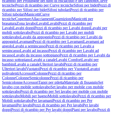
ricambio per Prolunghe del tubo di risciacquo e del cannotto
Curve
tecniche
Pezzi di ricambio per Curve tecniche
Sifoni per bidet
Pezzi di
ricambio per Sifoni per bidet
Sifoni tubolari
Pezzi di ricambio per
Sifoni tubolari
Manicotti
Curve
tecniche
Coperture
Allacciamenti
Guarnizioni
Manicotti per
brasatura
Zona lavabo
Lavabi
Lavabi
Pezzi di ricambio per
Lavabi
Lavabi doppi
Pezzi di ricambio per Lavabi doppi
Lavabi per
mobili sottolavabo
Pezzi di ricambio per Lavabi per mobili
sottolavabo
Lavabi da appoggio
Pezzi di ricambio per Lavabi da
appoggio
Lavamani
Pezzi di ricambio per Lavamani
Lavamani ad
angolo
Lavabi a semincasso
Pezzi di ricambio per Lavabi a
semincasso
Lavabi ad incasso
Pezzi di ricambio per Lavabi ad
incasso
Lavabi da incasso sottopiano
Pezzi di ricambio per Lavabi da
incasso sottopiano
Lavabi a canale
Lavabi Comfort
Lavabi per
bambini
Lavabi a canale
Ulteriori lavabi
Pezzi di ricambio per
Ulteriori lavabi
Vuotatoi
Pezzi di ricambio per Vuotatoi
Lavatoi
polivalenti
Accessori
Colonne
Pezzi di ricambio per
Colonne
Colonne
Semicolonne
Pezzi di ricambio per
Semicolonne
Accessori
Tappi per piletta
Materiale di fissaggio
Set
lavabo con mobile sottolavabo
Set lavabo per mobile con mobile
sottolavabo
Pezzi di ricambio per Set lavabo per mobile con mobile
sottolavabo
Mobili per bagno
Mobili sottolavabo
Pezzi di ricambio per
Mobili sottolavabo
Per lavamani
Pezzi di ricambio per Per
lavamani
Per lavabi
Pezzi di ricambio per Per lavabi
Per lavabi
doppi
Pezzi di ricambio per Per lavabi doppi
Piani per lavabo
Pezzi di