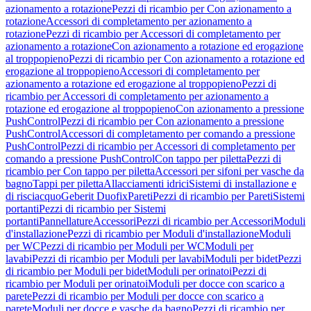
azionamento a rotazione
Pezzi di ricambio per Con azionamento a
rotazione
Accessori di completamento per azionamento a
rotazione
Pezzi di ricambio per Accessori di completamento per
azionamento a rotazione
Con azionamento a rotazione ed erogazione
al troppopieno
Pezzi di ricambio per Con azionamento a rotazione ed
erogazione al troppopieno
Accessori di completamento per
azionamento a rotazione ed erogazione al troppopieno
Pezzi di
ricambio per Accessori di completamento per azionamento a
rotazione ed erogazione al troppopieno
Con azionamento a pressione
PushControl
Pezzi di ricambio per Con azionamento a pressione
PushControl
Accessori di completamento per comando a pressione
PushControl
Pezzi di ricambio per Accessori di completamento per
comando a pressione PushControl
Con tappo per piletta
Pezzi di
ricambio per Con tappo per piletta
Accessori per sifoni per vasche da
bagno
Tappi per piletta
Allacciamenti idrici
Sistemi di installazione e
di risciacquo
Geberit Duofix
Pareti
Pezzi di ricambio per Pareti
Sistemi
portanti
Pezzi di ricambio per Sistemi
portanti
Pannellature
Accessori
Pezzi di ricambio per Accessori
Moduli
d'installazione
Pezzi di ricambio per Moduli d'installazione
Moduli
per WC
Pezzi di ricambio per Moduli per WC
Moduli per
lavabi
Pezzi di ricambio per Moduli per lavabi
Moduli per bidet
Pezzi
di ricambio per Moduli per bidet
Moduli per orinatoi
Pezzi di
ricambio per Moduli per orinatoi
Moduli per docce con scarico a
parete
Pezzi di ricambio per Moduli per docce con scarico a
parete
Moduli per docce e vasche da bagno
Pezzi di ricambio per