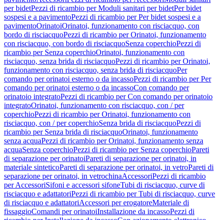
per bidet
Pezzi di ricambio per Moduli sanitari per bidet
Per bidet
sospesi e a pavimento
Pezzi di ricambio per Per bidet sospesi e a
pavimento
Orinatoi
Orinatoi, funzionamento con risciacquo, con
bordo di risciacquo
Pezzi di ricambio per Orinatoi, funzionamento
con risciacquo, con bordo di risciacquo
Senza coperchio
Pezzi di
ricambio per Senza coperchio
Orinatoi, funzionamento con
risciacquo, senza brida di risciacquo
Pezzi di ricambio per Orinatoi,
funzionamento con risciacquo, senza brida di risciacquo
Per
comando per orinatoi esterno o da incasso
Pezzi di ricambio per Per
comando per orinatoi esterno o da incasso
Con comando per
orinatoio integrato
Pezzi di ricambio per Con comando per orinatoio
integrato
Orinatoi, funzionamento con risciacquo, con / per
coperchio
Pezzi di ricambio per Orinatoi, funzionamento con
risciacquo, con / per coperchio
Senza brida di risciacquo
Pezzi di
ricambio per Senza brida di risciacquo
Orinatoi, funzionamento
senza acqua
Pezzi di ricambio per Orinatoi, funzionamento senza
acqua
Senza coperchio
Pezzi di ricambio per Senza coperchio
Pareti
di separazione per orinatoi
Pareti di separazione per orinatoi, in
materiale sintetico
Pareti di separazione per orinatoi, in vetro
Pareti di
separazione per orinatoi, in vetrochina
Accessori
Pezzi di ricambio
per Accessori
Sifoni e accessori sifone
Tubi di risciacquo, curve di
risciacquo e adattatori
Pezzi di ricambio per Tubi di risciacquo, curve
di risciacquo e adattatori
Accessori per erogatore
Materiale di
fissaggio
Comandi per orinatoi
Installazione da incasso
Pezzi di