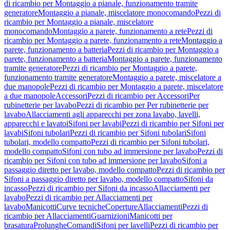
di ricambio per Montaggio a pianale, funzionamento tramite
generatore
Montaggio a pianale, miscelatore monocomando
Pezzi di
ricambio per Montaggio a pianale, miscelatore
monocomando
Montaggio a parete, funzionamento a rete
Pezzi di
ricambio per Montaggio a parete, funzionamento a rete
Montaggio a
parete, funzionamento a batteria
Pezzi di ricambio per Montaggio a
parete, funzionamento a batteria
Montaggio a parete, funzionamento
tramite generatore
Pezzi di ricambio per Montaggio a parete,
funzionamento tramite generatore
Montaggio a parete, miscelatore a
due manopole
Pezzi di ricambio per Montaggio a parete, miscelatore
a due manopole
Accessori
Pezzi di ricambio per Accessori
Per
rubinetterie per lavabo
Pezzi di ricambio per Per rubinetterie per
lavabo
Allacciamenti agli apparecchi per zona lavabo, lavelli,
apparecchi e lavatoi
Sifoni per lavabi
Pezzi di ricambio per Sifoni per
lavabi
Sifoni tubolari
Pezzi di ricambio per Sifoni tubolari
Sifoni
tubolari, modello compatto
Pezzi di ricambio per Sifoni tubolari,
modello compatto
Sifoni con tubo ad immersione per lavabo
Pezzi di
ricambio per Sifoni con tubo ad immersione per lavabo
Sifoni a
passaggio diretto per lavabo, modello compatto
Pezzi di ricambio per
Sifoni a passaggio diretto per lavabo, modello compatto
Sifoni da
incasso
Pezzi di ricambio per Sifoni da incasso
Allacciamenti per
lavabo
Pezzi di ricambio per Allacciamenti per
lavabo
Manicotti
Curve tecniche
Coperture
Allacciamenti
Pezzi di
ricambio per Allacciamenti
Guarnizioni
Manicotti per
brasatura
Prolunghe
Comandi
Sifoni per lavelli
Pezzi di ricambio per