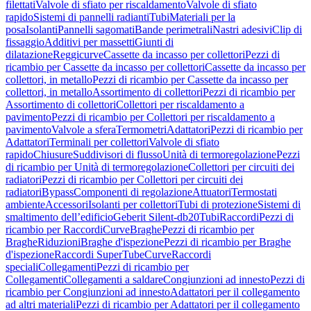
filettati
Valvole di sfiato per riscaldamento
Valvole di sfiato
rapido
Sistemi di pannelli radianti
Tubi
Materiali per la
posa
Isolanti
Pannelli sagomati
Bande perimetrali
Nastri adesivi
Clip di
fissaggio
Additivi per massetti
Giunti di
dilatazione
Reggicurve
Cassette da incasso per collettori
Pezzi di
ricambio per Cassette da incasso per collettori
Cassette da incasso per
collettori, in metallo
Pezzi di ricambio per Cassette da incasso per
collettori, in metallo
Assortimento di collettori
Pezzi di ricambio per
Assortimento di collettori
Collettori per riscaldamento a
pavimento
Pezzi di ricambio per Collettori per riscaldamento a
pavimento
Valvole a sfera
Termometri
Adattatori
Pezzi di ricambio per
Adattatori
Terminali per collettori
Valvole di sfiato
rapido
Chiusure
Suddivisori di flusso
Unità di termoregolazione
Pezzi
di ricambio per Unità di termoregolazione
Collettori per circuiti dei
radiatori
Pezzi di ricambio per Collettori per circuiti dei
radiatori
Bypass
Componenti di regolazione
Attuatori
Termostati
ambiente
Accessori
Isolanti per collettori
Tubi di protezione
Sistemi di
smaltimento dell’edificio
Geberit Silent-db20
Tubi
Raccordi
Pezzi di
ricambio per Raccordi
Curve
Braghe
Pezzi di ricambio per
Braghe
Riduzioni
Braghe d'ispezione
Pezzi di ricambio per Braghe
d'ispezione
Raccordi SuperTube
Curve
Raccordi
speciali
Collegamenti
Pezzi di ricambio per
Collegamenti
Collegamenti a saldare
Congiunzioni ad innesto
Pezzi di
ricambio per Congiunzioni ad innesto
Adattatori per il collegamento
ad altri materiali
Pezzi di ricambio per Adattatori per il collegamento