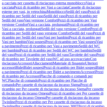
a cacciata per cassetta di risciacquo esterna monoblocco
Vasi a
cacciata
Pezzi di ricambio per Vasi a cacciata
Cassette di risciacquo
esterne per vasi, in vetrochina
Monoblocco
Sedili del vaso
Pezzi di
ricambio per Sedili del vaso
Sedili del vaso
Pezzi di ricambio per
Sedili del vaso
Vasi versione Comfort
Pezzi di ricambio per Vasi
versione Comfort
Vasi a cacciata, prolungati
Pezzi di ricambio per
Vasi a cacciata, prolungati
Sedili del vaso versione Comfort
Pezzi di
ricambio per Sedili del vaso versione Comfort
Sedili del vaso
Pezzi di
ricambio per Sedili del vaso
Vasi per bambini
Pezzi di ricambio per
Vasi per bambini
Vasi sospesi
Pezzi di ricambio per Vasi sospesi
Vasi
a pavimento
Pezzi di ricambio per Vasi a pavimento
Sedili del WC
per bambini
Pezzi di ricambio per Sedili del WC per bambini
Sedili
del vaso
Pezzi di ricambio per Sedili del vaso
Tavolette del vaso
Pezzi
di ricambio per Tavolette del vaso
WC ad uso accovacciato
Con
risciacquo
Accessori
Allacciamenti
Materiale di fissaggio
Ulteriori
accessori
Bidet
Bidet sospesi
Pezzi di ricambio per Bidet sospesi
Bidet
a pavimento
Pezzi di ricambio per Bidet a pavimento
Accessori
Pezzi
di ricambio per Accessori
Placche di comando e comandi per
WC
Placche di comando
Pezzi di ricambio per Placche di
comando
Per cassette di risciacquo da incasso Sigma
Pezzi di
ricambio per Per cassette di risciacquo da incasso Sigma
Per cassette
di risciacquo da incasso Omega
Pezzi di ricambio per Per cassette di
risciacquo da incasso Omega
Per cassette di risciacquo da incasso
Twinline
Pezzi di ricambio per Per cassette di risciacquo da incasso
Twinline
Per cassette di risciacquo da incasso 300T
Pezzi di ricambio