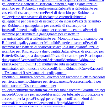
galleggiante e batterie di scarico
Rubinetti a galleggiante
Pezzi di
ricambio per Rubinetti a galleggiante
Rubinetti a galleggiante per
cassette di risciacquo esterne
Pezzi di ricambio per Rubinetti a
galleggiante per cassette di risciacquo esterne
Rubinetti a
galleggiante per cassette di risciacquo da incasso
Pezzi di ricambio
per Rubinetti a galleggiante per cassette di risciacquo da
incasso
Rubinetti a galleggiante per cassette in ceramica
Pezzi di
ricambio per Rubinetti a galleggiante per cassette in
ceramica
Rubinetti a galleggiante per Monolith
Pezzi di ricambio per
Rubinetti a galleggiante per Monolith
Batterie di scarico
Pezzi di
ricambio per Batterie di scarico
Risciacquo a due quantità
Pezzi di
ricambio per Risciacquo a due quantità
Batterie
Pezzi di ricambio per
Batterie
Risciacquo a due quantità
Pezzi di ricambio per Risciacquo a
due quantità
Accessori
Pulsanti
Adattatori
Membrane
Adduzione
idrica
Geberit FlowFit
Tubi multistrato
Tubi riscaldamento
multistrato
Tubi monostrato
Raccordi
Giunti
Riduzioni
Curve
Raccordi
a T
Adattatori fissi
Adattatori e collegamenti,
smontabili
Chiusure
Raccordi
Collettori con raccordo filettato
Raccordi
per riscaldamento
Chiusure per riscaldamento
Accessori
Isolanti per
tubi e raccordi
Disaccoppiamenti per
collegamenti
Impermeabilizzazioni per tubi e raccordi
Guarnizioni per
raccordi
Copertura per raccordi
Fissaggi per tubi
Tubi di protezione e
accessori per la posa
Fissaggi per collegamenti
Guarnizioni del
sistema
Kit di viti per collegamenti a flangia
Materiali di