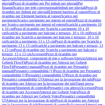
pluviali
Pezzi di ricambio per Per imbuti per pluviali
Per
fissaggi
Scarico per tetti convenzionale
Imbuti per pluviali
Pezzi di
ricambio per Imbuti per pluviali
Elementi barriera al vapore
Pezzi di
ricambio per Elementi barriera al vapore
Scarico per
pavimento
Scarico pavimento per interni ed esterni
Pezzi di ricambio
per Scarico pavimento per interni ed esterni
Scarichi a pavimento 10
x 10 cm
Pezzi di ricambio per Scarichi a pavimento 10 x 10
cm
Scarichi a pavimento per balcone e terrazzo, 10 x 10 cm
Pezzi di
ricambio per Scarichi a pavimento per balcone e terrazzo, 10 x 10
cm
Scarichi a pavimento 13 x 13 cm
Pezzi di ricambio per Scarichi a
pavimento 13 x 13 cm
Scarichi a pavimento per balconi e terrazzi, 13
x 13 cm
Pezzi di ricambio per Scarichi a pavimento per balconi e
terrazzi, 13 x 13 cm
Accessori
Pezzi di ricambio per
Accessori
Attrezzi, componenti di rete e software
Attrezzi
Attrezzi per
Geberit FlowFit
Pezzi di ricambio per Attrezzi per Geberit
FlowFit
Pressatrici manuali
Pezzi di ricambio per Pressatrici
manuali
Pressatrici compatibilità [1]
Pezzi di ricambio per Pressatrici
compatibilità [1]
Pressatrici compatibilità [2]
Pezzi di ricambio per
Pressatrici compatibilità [2]
Attrezzi per la lavorazione dei tubi
Pezzi
di ricambio per Attrezzi per la lavorazione dei tubi
Tappi prova
pressione
Strumenti di controllo
Pressatrici con attrezzi
Accessori
Pezzi
di ricambio per Accessori
Attrezzi per Geberit Volex
Pezzi di
ricambio per Attrezzi per Geberit Volex
Pressatrici compatibilità
[2]
Attrezzi per la lavorazione di tubi
Pezzi di ricambio per Attrezzi
per la lavorazione di tubi
Strumenti di controllo
Accessori
Attrezzi per