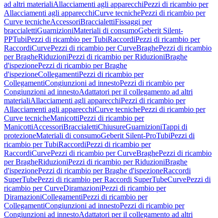
ad altri materiali
Allacciamenti agli apparecchi
Pezzi di ricambio per
Allacciamenti agli apparecchi
Curve tecniche
Pezzi di ricambio per
Curve tecniche
Accessori
Braccialetti
Fissaggi per
braccialetti
Guarnizioni
Materiali di consumo
Geberit Silent-
PP
Tubi
Pezzi di ricambio per Tubi
Raccordi
Pezzi di ricambio per
Raccordi
Curve
Pezzi di ricambio per Curve
Braghe
Pezzi di ricambio
per Braghe
Riduzioni
Pezzi di ricambio per Riduzioni
Braghe
d'ispezione
Pezzi di ricambio per Braghe
d'ispezione
Collegamenti
Pezzi di ricambio per
Collegamenti
Congiunzioni ad innesto
Pezzi di ricambio per
Congiunzioni ad innesto
Adattatori per il collegamento ad altri
materiali
Allacciamenti agli apparecchi
Pezzi di ricambio per
Allacciamenti agli apparecchi
Curve tecniche
Pezzi di ricambio per
Curve tecniche
Manicotti
Pezzi di ricambio per
Manicotti
Accessori
Braccialetti
Chiusure
Guarnizioni
Tappi di
protezione
Materiali di consumo
Geberit Silent-Pro
Tubi
Pezzi di
ricambio per Tubi
Raccordi
Pezzi di ricambio per
Raccordi
Curve
Pezzi di ricambio per Curve
Braghe
Pezzi di ricambio
per Braghe
Riduzioni
Pezzi di ricambio per Riduzioni
Braghe
d'ispezione
Pezzi di ricambio per Braghe d'ispezione
Raccordi
SuperTube
Pezzi di ricambio per Raccordi SuperTube
Curve
Pezzi di
ricambio per Curve
Diramazioni
Pezzi di ricambio per
Diramazioni
Collegamenti
Pezzi di ricambio per
Collegamenti
Congiunzioni ad innesto
Pezzi di ricambio per
Congiunzioni ad innesto
Adattatori per il collegamento ad altri