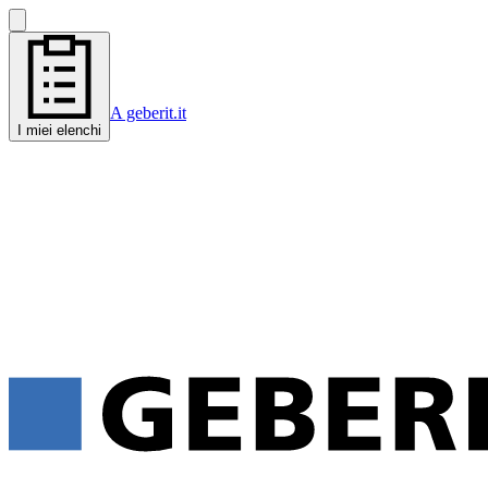
A geberit.it
I miei elenchi