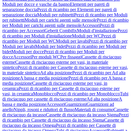
Moduli per docce e vasche da bagno
Elementi per pareti di
separazione doccia
Pezzi di ricambio per Elementi per pareti di
separazione doccia
Moduli per rubinetti
Pezzi di ricambio per Moduli
per rubinetti
Moduli per carichi agenti sulle mensole
Pezzi di ricambio
per Moduli per carichi agenti sulle mensole
Accessori
Pezzi di
ricambio per Accessori
Geberit Combifix
Moduli d'installazione
Pezzi
di ricambio per Moduli d'installazione
Moduli per WC
Pezzi di
ricambio per Moduli per WC
Moduli per lavabi
Pezzi di ricambio per
Moduli per lavabi
Moduli per bidet
Pezzi di ricambio per Moduli per
bidet
Moduli per docce
Pezzi di ricambio per Moduli per
docce
Accessori
Per moduli WC
Per fissaggi
Cassette di risciacquo
esterne
Cassette di risciacquo esterne per vasi, in materiale
sintetico
Pezzi di ricambio per Cassette di risciacquo esterne per vasi,
in materiale sintetico
Ad alta posizione
Pezzi di ricambio per Ad alta
posizione
A bassa e media posizione
Pezzi di ricambio per A bassa e
media posizione
Cassette di risciacquo esterne per vasi, in
ceramica
Pezzi di ricambio per Cassette di risciacquo esterne per
vasi, in ceramica
Monoblocco
Pezzi di ricambio per Monoblocco
Tubi
di risciacquo per cassette di risciacquo esterne
Ad alta posizione
A
bassa e media posizione
Accessori
Guarnizioni
Guarnizioni ad
anello
Nippli, rosoni e riduttori di flusso
Materiali di consumo
Cassette
di risciacquo da incasso
Cassette di risciacquo da incasso Sigma
Pezzi
di ricambio per Cassette di risciacquo da incasso Sigma
Cassette di
risciacquo da incasso Omega
Pezzi di ricambio per Cassette di
risciacquo da incasso Omega
Tubi di risciacquo
Accessori
Rubinetti a