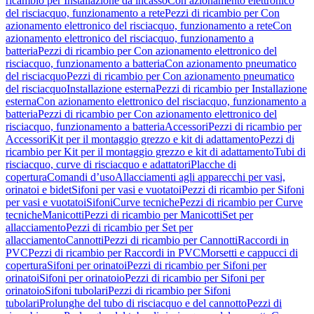
ricambio per Installazione da incasso
Con azionamento elettronico
del risciacquo, funzionamento a rete
Pezzi di ricambio per Con
azionamento elettronico del risciacquo, funzionamento a rete
Con
azionamento elettronico del risciacquo, funzionamento a
batteria
Pezzi di ricambio per Con azionamento elettronico del
risciacquo, funzionamento a batteria
Con azionamento pneumatico
del risciacquo
Pezzi di ricambio per Con azionamento pneumatico
del risciacquo
Installazione esterna
Pezzi di ricambio per Installazione
esterna
Con azionamento elettronico del risciacquo, funzionamento a
batteria
Pezzi di ricambio per Con azionamento elettronico del
risciacquo, funzionamento a batteria
Accessori
Pezzi di ricambio per
Accessori
Kit per il montaggio grezzo e kit di adattamento
Pezzi di
ricambio per Kit per il montaggio grezzo e kit di adattamento
Tubi di
risciacquo, curve di risciacquo e adattatori
Placche di
copertura
Comandi d’uso
Allacciamenti agli apparecchi per vasi,
orinatoi e bidet
Sifoni per vasi e vuotatoi
Pezzi di ricambio per Sifoni
per vasi e vuotatoi
Sifoni
Curve tecniche
Pezzi di ricambio per Curve
tecniche
Manicotti
Pezzi di ricambio per Manicotti
Set per
allacciamento
Pezzi di ricambio per Set per
allacciamento
Cannotti
Pezzi di ricambio per Cannotti
Raccordi in
PVC
Pezzi di ricambio per Raccordi in PVC
Morsetti e cappucci di
copertura
Sifoni per orinatoi
Pezzi di ricambio per Sifoni per
orinatoi
Sifoni per orinatoio
Pezzi di ricambio per Sifoni per
orinatoio
Sifoni tubolari
Pezzi di ricambio per Sifoni
tubolari
Prolunghe del tubo di risciacquo e del cannotto
Pezzi di