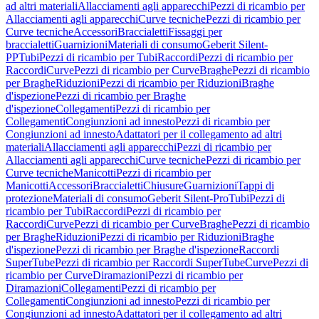
ad altri materiali
Allacciamenti agli apparecchi
Pezzi di ricambio per
Allacciamenti agli apparecchi
Curve tecniche
Pezzi di ricambio per
Curve tecniche
Accessori
Braccialetti
Fissaggi per
braccialetti
Guarnizioni
Materiali di consumo
Geberit Silent-
PP
Tubi
Pezzi di ricambio per Tubi
Raccordi
Pezzi di ricambio per
Raccordi
Curve
Pezzi di ricambio per Curve
Braghe
Pezzi di ricambio
per Braghe
Riduzioni
Pezzi di ricambio per Riduzioni
Braghe
d'ispezione
Pezzi di ricambio per Braghe
d'ispezione
Collegamenti
Pezzi di ricambio per
Collegamenti
Congiunzioni ad innesto
Pezzi di ricambio per
Congiunzioni ad innesto
Adattatori per il collegamento ad altri
materiali
Allacciamenti agli apparecchi
Pezzi di ricambio per
Allacciamenti agli apparecchi
Curve tecniche
Pezzi di ricambio per
Curve tecniche
Manicotti
Pezzi di ricambio per
Manicotti
Accessori
Braccialetti
Chiusure
Guarnizioni
Tappi di
protezione
Materiali di consumo
Geberit Silent-Pro
Tubi
Pezzi di
ricambio per Tubi
Raccordi
Pezzi di ricambio per
Raccordi
Curve
Pezzi di ricambio per Curve
Braghe
Pezzi di ricambio
per Braghe
Riduzioni
Pezzi di ricambio per Riduzioni
Braghe
d'ispezione
Pezzi di ricambio per Braghe d'ispezione
Raccordi
SuperTube
Pezzi di ricambio per Raccordi SuperTube
Curve
Pezzi di
ricambio per Curve
Diramazioni
Pezzi di ricambio per
Diramazioni
Collegamenti
Pezzi di ricambio per
Collegamenti
Congiunzioni ad innesto
Pezzi di ricambio per
Congiunzioni ad innesto
Adattatori per il collegamento ad altri