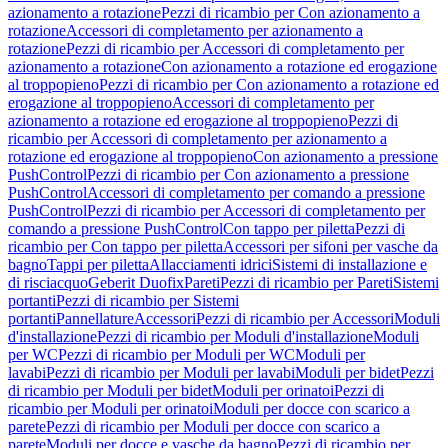
azionamento a rotazione
Pezzi di ricambio per Con azionamento a
rotazione
Accessori di completamento per azionamento a
rotazione
Pezzi di ricambio per Accessori di completamento per
azionamento a rotazione
Con azionamento a rotazione ed erogazione
al troppopieno
Pezzi di ricambio per Con azionamento a rotazione ed
erogazione al troppopieno
Accessori di completamento per
azionamento a rotazione ed erogazione al troppopieno
Pezzi di
ricambio per Accessori di completamento per azionamento a
rotazione ed erogazione al troppopieno
Con azionamento a pressione
PushControl
Pezzi di ricambio per Con azionamento a pressione
PushControl
Accessori di completamento per comando a pressione
PushControl
Pezzi di ricambio per Accessori di completamento per
comando a pressione PushControl
Con tappo per piletta
Pezzi di
ricambio per Con tappo per piletta
Accessori per sifoni per vasche da
bagno
Tappi per piletta
Allacciamenti idrici
Sistemi di installazione e
di risciacquo
Geberit Duofix
Pareti
Pezzi di ricambio per Pareti
Sistemi
portanti
Pezzi di ricambio per Sistemi
portanti
Pannellature
Accessori
Pezzi di ricambio per Accessori
Moduli
d'installazione
Pezzi di ricambio per Moduli d'installazione
Moduli
per WC
Pezzi di ricambio per Moduli per WC
Moduli per
lavabi
Pezzi di ricambio per Moduli per lavabi
Moduli per bidet
Pezzi
di ricambio per Moduli per bidet
Moduli per orinatoi
Pezzi di
ricambio per Moduli per orinatoi
Moduli per docce con scarico a
parete
Pezzi di ricambio per Moduli per docce con scarico a
parete
Moduli per docce e vasche da bagno
Pezzi di ricambio per