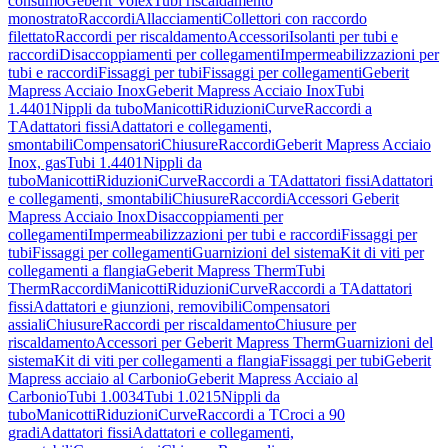
consumo
Geberit Volex
Tubi riscaldamento
monostrato
Raccordi
Allacciamenti
Collettori con raccordo
filettato
Raccordi per riscaldamento
Accessori
Isolanti per tubi e
raccordi
Disaccoppiamenti per collegamenti
Impermeabilizzazioni per
tubi e raccordi
Fissaggi per tubi
Fissaggi per collegamenti
Geberit
Mapress Acciaio Inox
Geberit Mapress Acciaio Inox
Tubi
1.4401
Nippli da tubo
Manicotti
Riduzioni
Curve
Raccordi a
T
Adattatori fissi
Adattatori e collegamenti,
smontabili
Compensatori
Chiusure
Raccordi
Geberit Mapress Acciaio
Inox, gas
Tubi 1.4401
Nippli da
tubo
Manicotti
Riduzioni
Curve
Raccordi a T
Adattatori fissi
Adattatori
e collegamenti, smontabili
Chiusure
Raccordi
Accessori Geberit
Mapress Acciaio Inox
Disaccoppiamenti per
collegamenti
Impermeabilizzazioni per tubi e raccordi
Fissaggi per
tubi
Fissaggi per collegamenti
Guarnizioni del sistema
Kit di viti per
collegamenti a flangia
Geberit Mapress Therm
Tubi
Therm
Raccordi
Manicotti
Riduzioni
Curve
Raccordi a T
Adattatori
fissi
Adattatori e giunzioni, removibili
Compensatori
assiali
Chiusure
Raccordi per riscaldamento
Chiusure per
riscaldamento
Accessori per Geberit Mapress Therm
Guarnizioni del
sistema
Kit di viti per collegamenti a flangia
Fissaggi per tubi
Geberit
Mapress acciaio al Carbonio
Geberit Mapress Acciaio al
Carbonio
Tubi 1.0034
Tubi 1.0215
Nippli da
tubo
Manicotti
Riduzioni
Curve
Raccordi a T
Croci a 90
gradi
Adattatori fissi
Adattatori e collegamenti,