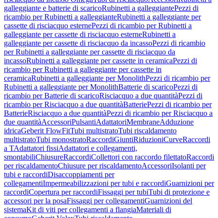
galleggiante e batterie di scarico
Rubinetti a galleggiante
Pezzi di
ricambio per Rubinetti a galleggiante
Rubinetti a galleggiante per
cassette di risciacquo esterne
Pezzi di ricambio per Rubinetti a
galleggiante per cassette di risciacquo esterne
Rubinetti a
galleggiante per cassette di risciacquo da incasso
Pezzi di ricambio
per Rubinetti a galleggiante per cassette di risciacquo da
incasso
Rubinetti a galleggiante per cassette in ceramica
Pezzi di
ricambio per Rubinetti a galleggiante per cassette in
ceramica
Rubinetti a galleggiante per Monolith
Pezzi di ricambio per
Rubinetti a galleggiante per Monolith
Batterie di scarico
Pezzi di
ricambio per Batterie di scarico
Risciacquo a due quantità
Pezzi di
ricambio per Risciacquo a due quantità
Batterie
Pezzi di ricambio per
Batterie
Risciacquo a due quantità
Pezzi di ricambio per Risciacquo a
due quantità
Accessori
Pulsanti
Adattatori
Membrane
Adduzione
idrica
Geberit FlowFit
Tubi multistrato
Tubi riscaldamento
multistrato
Tubi monostrato
Raccordi
Giunti
Riduzioni
Curve
Raccordi
a T
Adattatori fissi
Adattatori e collegamenti,
smontabili
Chiusure
Raccordi
Collettori con raccordo filettato
Raccordi
per riscaldamento
Chiusure per riscaldamento
Accessori
Isolanti per
tubi e raccordi
Disaccoppiamenti per
collegamenti
Impermeabilizzazioni per tubi e raccordi
Guarnizioni per
raccordi
Copertura per raccordi
Fissaggi per tubi
Tubi di protezione e
accessori per la posa
Fissaggi per collegamenti
Guarnizioni del
sistema
Kit di viti per collegamenti a flangia
Materiali di