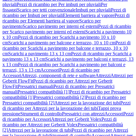
pluviali
Pezzi di ricambio per Per imbuti per pluviali
Per
fissaggi
Scarico per tetti convenzionale
Imbuti per pluviali
Pezzi di
ricambio per Imbuti per pluviali
Elementi barriera al vapore
Pezzi di
ricambio per Elementi barriera al vapore
Scarico per
pavimento
Scarico pavimento per interni ed esterni
Pezzi di ricambio
per Scarico pavimento per interni ed esterni
Scarichi a pavimento 10
x 10 cm
Pezzi di ricambio per Scarichi a pavimento 10 x 10
cm
Scarichi a pavimento per balcone e terrazzo, 10 x 10 cm
Pezzi di
ricambio per Scarichi a pavimento per balcone e terrazzo, 10 x 10
cm
Scarichi a pavimento 13 x 13 cm
Pezzi di ricambio per Scarichi a
pavimento 13 x 13 cm
Scarichi a pavimento per balconi e terrazzi, 13
x 13 cm
Pezzi di ricambio per Scarichi a pavimento per balconi e
terrazzi, 13 x 13 cm
Accessori
Pezzi di ricambio per
Accessori
Attrezzi, componenti di rete e software
Attrezzi
Attrezzi per
Geberit FlowFit
Pezzi di ricambio per Attrezzi per Geberit
FlowFit
Pressatrici manuali
Pezzi di ricambio per Pressatrici
manuali
Pressatrici compatibilità [1]
Pezzi di ricambio per Pressatrici
compatibilità [1]
Pressatrici compatibilità [2]
Pezzi di ricambio per
Pressatrici compatibilità [2]
Attrezzi per la lavorazione dei tubi
Pezzi
di ricambio per Attrezzi per la lavorazione dei tubi
Tappi prova
pressione
Strumenti di controllo
Pressatrici con attrezzi
Accessori
Pezzi
di ricambio per Accessori
Attrezzi per Geberit Volex
Pezzi di
ricambio per Attrezzi per Geberit Volex
Pressatrici compatibilità
[2]
Attrezzi per la lavorazione di tubi
Pezzi di ricambio per Attrezzi
per la lavorazione di tubi
Strumenti di controllo
Accessori
Attrezzi per