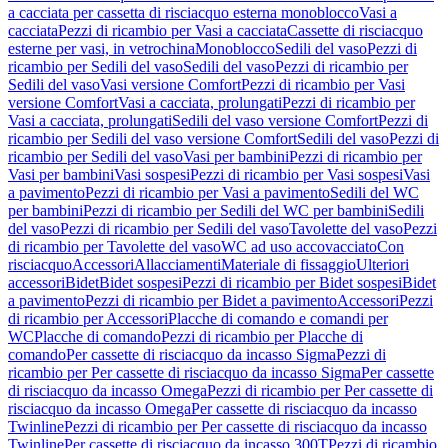
a cacciata per cassetta di risciacquo esterna monoblocco
Vasi a
cacciata
Pezzi di ricambio per Vasi a cacciata
Cassette di risciacquo
esterne per vasi, in vetrochina
Monoblocco
Sedili del vaso
Pezzi di
ricambio per Sedili del vaso
Sedili del vaso
Pezzi di ricambio per
Sedili del vaso
Vasi versione Comfort
Pezzi di ricambio per Vasi
versione Comfort
Vasi a cacciata, prolungati
Pezzi di ricambio per
Vasi a cacciata, prolungati
Sedili del vaso versione Comfort
Pezzi di
ricambio per Sedili del vaso versione Comfort
Sedili del vaso
Pezzi di
ricambio per Sedili del vaso
Vasi per bambini
Pezzi di ricambio per
Vasi per bambini
Vasi sospesi
Pezzi di ricambio per Vasi sospesi
Vasi
a pavimento
Pezzi di ricambio per Vasi a pavimento
Sedili del WC
per bambini
Pezzi di ricambio per Sedili del WC per bambini
Sedili
del vaso
Pezzi di ricambio per Sedili del vaso
Tavolette del vaso
Pezzi
di ricambio per Tavolette del vaso
WC ad uso accovacciato
Con
risciacquo
Accessori
Allacciamenti
Materiale di fissaggio
Ulteriori
accessori
Bidet
Bidet sospesi
Pezzi di ricambio per Bidet sospesi
Bidet
a pavimento
Pezzi di ricambio per Bidet a pavimento
Accessori
Pezzi
di ricambio per Accessori
Placche di comando e comandi per
WC
Placche di comando
Pezzi di ricambio per Placche di
comando
Per cassette di risciacquo da incasso Sigma
Pezzi di
ricambio per Per cassette di risciacquo da incasso Sigma
Per cassette
di risciacquo da incasso Omega
Pezzi di ricambio per Per cassette di
risciacquo da incasso Omega
Per cassette di risciacquo da incasso
Twinline
Pezzi di ricambio per Per cassette di risciacquo da incasso
Twinline
Per cassette di risciacquo da incasso 300T
Pezzi di ricambio