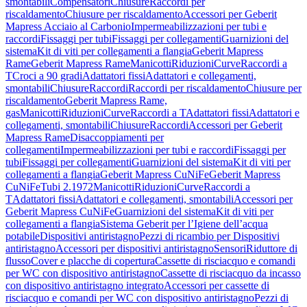
smontabili
Compensatori
Chiusure
Raccordi per
riscaldamento
Chiusure per riscaldamento
Accessori per Geberit
Mapress Acciaio al Carbonio
Impermeabilizzazioni per tubi e
raccordi
Fissaggi per tubi
Fissaggi per collegamenti
Guarnizioni del
sistema
Kit di viti per collegamenti a flangia
Geberit Mapress
Rame
Geberit Mapress Rame
Manicotti
Riduzioni
Curve
Raccordi a
T
Croci a 90 gradi
Adattatori fissi
Adattatori e collegamenti,
smontabili
Chiusure
Raccordi
Raccordi per riscaldamento
Chiusure per
riscaldamento
Geberit Mapress Rame,
gas
Manicotti
Riduzioni
Curve
Raccordi a T
Adattatori fissi
Adattatori e
collegamenti, smontabili
Chiusure
Raccordi
Accessori per Geberit
Mapress Rame
Disaccoppiamenti per
collegamenti
Impermeabilizzazioni per tubi e raccordi
Fissaggi per
tubi
Fissaggi per collegamenti
Guarnizioni del sistema
Kit di viti per
collegamenti a flangia
Geberit Mapress CuNiFe
Geberit Mapress
CuNiFe
Tubi 2.1972
Manicotti
Riduzioni
Curve
Raccordi a
T
Adattatori fissi
Adattatori e collegamenti, smontabili
Accessori per
Geberit Mapress CuNiFe
Guarnizioni del sistema
Kit di viti per
collegamenti a flangia
Sistema Geberit per l’Igiene dell’acqua
potabile
Dispositivi antiristagno
Pezzi di ricambio per Dispositivi
antiristagno
Accessori per dispositivi antiristagno
Sensori
Riduttore di
flusso
Cover e placche di copertura
Cassette di risciacquo e comandi
per WC con dispositivo antiristagno
Cassette di risciacquo da incasso
con dispositivo antiristagno integrato
Accessori per cassette di
risciacquo e comandi per WC con dispositivo antiristagno
Pezzi di