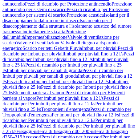
antincendio
Pezzi di ricambio per Protezione antincendio
Protezione
antincendio per sistemi di scarico
Pezzi di ricambio per Protezione
antincendio per sistemi di scarico
Protezione acustica
Isolanti per il
disaccoppiamento dal rumore intrinseco
Isolamento per il
disaccoppiamento dalla struttura e l'isolamento acustico del rumore
trasmesso indirettamente via aria
Protezione
dall'umidità
Impermeabilizzazione
Valvole di ventilazione per
scarico
Valvole di ventilazione
Valvole di ritegno a risparmio
energetico
Scarico per tetti Geberit Pluvia
Imbuti per pluviali
Pezzi di
ricambio per Imbuti per pluviali
Imbuti per pluviali fino a 12 l/s
Pezzi
di ricambio per Imbuti per pluviali fino a 12 l/s
Imbuti per pluviali
fino a 25 l/s
Pezzi di ricambio per Imbuti per pluviali fino a 25
l/s
Imbuti per pluviali per canali di gronda
Pezzi di ricambio per
Imbuti per pluviali per canali di gronda
Imbuti per pluviali fino a 12
l/s
Pezzi di ricambio per Imbuti per pluviali fino a 12 l/s
Imbuti per
pluviali fino a 25 l/s
Pezzi di ricambio per Imbuti per pluviali fino a
25 l/s
Elementi barriera al vapore
Pezzi di ricambio per Elementi
barriera al vapore
Per imbuti per pluviali fino a 12 l/s
Pezzi di
ricambio per Per imbuti per pluviali fino a 12 l/s
Per imbuti per
pluviali fino a 25 l/s
Troppopieni d'emergenza
Pezzi di ricambio per
Troppopieni d'emergenza
Per imbuti per pluviali fino a 12 l/s
Pezzi di
ricambio per Per imbuti per pluviali fino a 12 l/s
Per imbuti per
pluviali fino a 25 l/s
Pezzi di ricambio per Per imbuti per pluviali fino
a 25 l/s
Fissaggi
Sistema di fissaggio d40–200
Sistema di fissaggio
d250–315
Accessori
Pezzi di ricambio per Accessori
Per imbuti per