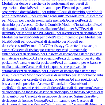
Moduli per docce e vasche da bagno
Elementi per pareti di
separazione doccia
Pezzi di ricambio per Elementi per pareti di
separazione doccia
Moduli per rubinetti
Pezzi di ricambio per Moduli
per rubinetti
Moduli per carichi agenti sulle mensole
Pezzi di ricambio
per Moduli per carichi agenti sulle mensole
Accessori
Pezzi di
ricambio per Accessori
Geberit Combifix
Moduli d'installazione
Pezzi
di ricambio per Moduli d'installazione
Moduli per WC
Pezzi di
ricambio per Moduli per WC
Moduli per lavabi
Pezzi di ricambio per
Moduli per lavabi
Moduli per bidet
Pezzi di ricambio per Moduli per
bidet
Moduli per docce
Pezzi di ricambio per Moduli per
docce
Accessori
Per moduli WC
Per fissaggi
Cassette di risciacquo
esterne
Cassette di risciacquo esterne per vasi, in materiale
sintetico
Pezzi di ricambio per Cassette di risciacquo esterne per vasi,
in materiale sintetico
Ad alta posizione
Pezzi di ricambio per Ad alta
posizione
A bassa e media posizione
Pezzi di ricambio per A bassa e
media posizione
Cassette di risciacquo esterne per vasi, in
ceramica
Pezzi di ricambio per Cassette di risciacquo esterne per
vasi, in ceramica
Monoblocco
Pezzi di ricambio per Monoblocco
Tubi
di risciacquo per cassette di risciacquo esterne
Ad alta posizione
A
bassa e media posizione
Accessori
Guarnizioni
Guarnizioni ad
anello
Nippli, rosoni e riduttori di flusso
Materiali di consumo
Cassette
di risciacquo da incasso
Cassette di risciacquo da incasso Sigma
Pezzi
di ricambio per Cassette di risciacquo da incasso Sigma
Cassette di
risciacquo da incasso Omega
Pezzi di ricambio per Cassette di
risciacquo da incasso Omega
Tubi di risciacquo
Accessori
Rubinetti a