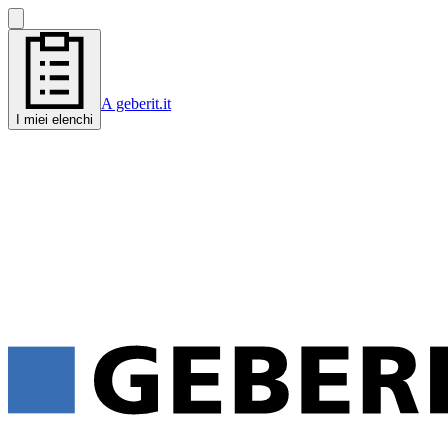
A geberit.it
I miei elenchi