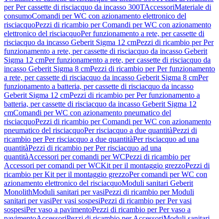
per Per cassette di risciacquo da incasso 300T
Accessori
Materiale di
consumo
Comandi per WC con azionamento elettronico del
risciacquo
Pezzi di ricambio per Comandi per WC con azionamento
elettronico del risciacquo
Per funzionamento a rete, per cassette di
risciacquo da incasso Geberit Sigma 12 cm
Pezzi di ricambio per Per
funzionamento a rete, per cassette di risciacquo da incasso Geberit
Sigma 12 cm
Per funzionamento a rete, per cassette di risciacquo da
incasso Geberit Sigma 8 cm
Pezzi di ricambio per Per funzionamento
a rete, per cassette di risciacquo da incasso Geberit Sigma 8 cm
Per
funzionamento a batteria, per cassette di risciacquo da incasso
Geberit Sigma 12 cm
Pezzi di ricambio per Per funzionamento a
batteria, per cassette di risciacquo da incasso Geberit Sigma 12
cm
Comandi per WC con azionamento pneumatico del
risciacquo
Pezzi di ricambio per Comandi per WC con azionamento
pneumatico del risciacquo
Per risciacquo a due quantità
Pezzi di
ricambio per Per risciacquo a due quantità
Per risciacquo ad una
quantità
Pezzi di ricambio per Per risciacquo ad una
quantità
Accessori per comandi per WC
Pezzi di ricambio per
Accessori per comandi per WC
Kit per il montaggio grezzo
Pezzi di
ricambio per Kit per il montaggio grezzo
Per comandi per WC con
azionamento elettronico del risciacquo
Moduli sanitari Geberit
Monolith
Moduli sanitari per vasi
Pezzi di ricambio per Moduli
sanitari per vasi
Per vasi sospesi
Pezzi di ricambio per Per vasi
sospesi
Per vaso a pavimento
Pezzi di ricambio per Per vaso a
pavimento
Accessori
Pezzi di ricambio per Accessori
Moduli sanitari