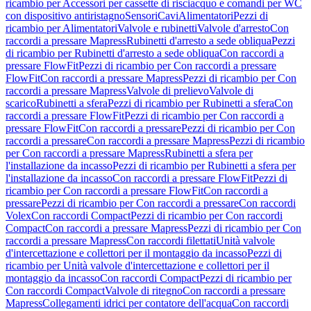
ricambio per Accessori per cassette di risciacquo e comandi per WC
con dispositivo antiristagno
Sensori
Cavi
Alimentatori
Pezzi di
ricambio per Alimentatori
Valvole e rubinetti
Valvole d'arresto
Con
raccordi a pressare Mapress
Rubinetti d'arresto a sede obliqua
Pezzi
di ricambio per Rubinetti d'arresto a sede obliqua
Con raccordi a
pressare FlowFit
Pezzi di ricambio per Con raccordi a pressare
FlowFit
Con raccordi a pressare Mapress
Pezzi di ricambio per Con
raccordi a pressare Mapress
Valvole di prelievo
Valvole di
scarico
Rubinetti a sfera
Pezzi di ricambio per Rubinetti a sfera
Con
raccordi a pressare FlowFit
Pezzi di ricambio per Con raccordi a
pressare FlowFit
Con raccordi a pressare
Pezzi di ricambio per Con
raccordi a pressare
Con raccordi a pressare Mapress
Pezzi di ricambio
per Con raccordi a pressare Mapress
Rubinetti a sfera per
l'installazione da incasso
Pezzi di ricambio per Rubinetti a sfera per
l'installazione da incasso
Con raccordi a pressare FlowFit
Pezzi di
ricambio per Con raccordi a pressare FlowFit
Con raccordi a
pressare
Pezzi di ricambio per Con raccordi a pressare
Con raccordi
Volex
Con raccordi Compact
Pezzi di ricambio per Con raccordi
Compact
Con raccordi a pressare Mapress
Pezzi di ricambio per Con
raccordi a pressare Mapress
Con raccordi filettati
Unità valvole
d'intercettazione e collettori per il montaggio da incasso
Pezzi di
ricambio per Unità valvole d'intercettazione e collettori per il
montaggio da incasso
Con raccordi Compact
Pezzi di ricambio per
Con raccordi Compact
Valvole di ritegno
Con raccordi a pressare
Mapress
Collegamenti idrici per contatore dell'acqua
Con raccordi