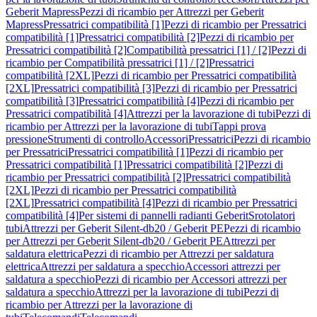
Geberit Mapress
Pezzi di ricambio per Attrezzi per Geberit
Mapress
Pressatrici compatibilità [1]
Pezzi di ricambio per Pressatrici
compatibilità [1]
Pressatrici compatibilità [2]
Pezzi di ricambio per
Pressatrici compatibilità [2]
Compatibilità pressatrici [1] / [2]
Pezzi di
ricambio per Compatibilità pressatrici [1] / [2]
Pressatrici
compatibilità [2XL]
Pezzi di ricambio per Pressatrici compatibilità
[2XL]
Pressatrici compatibilità [3]
Pezzi di ricambio per Pressatrici
compatibilità [3]
Pressatrici compatibilità [4]
Pezzi di ricambio per
Pressatrici compatibilità [4]
Attrezzi per la lavorazione di tubi
Pezzi di
ricambio per Attrezzi per la lavorazione di tubi
Tappi prova
pressione
Strumenti di controllo
Accessori
Pressatrici
Pezzi di ricambio
per Pressatrici
Pressatrici compatibilità [1]
Pezzi di ricambio per
Pressatrici compatibilità [1]
Pressatrici compatibilità [2]
Pezzi di
ricambio per Pressatrici compatibilità [2]
Pressatrici compatibilità
[2XL]
Pezzi di ricambio per Pressatrici compatibilità
[2XL]
Pressatrici compatibilità [4]
Pezzi di ricambio per Pressatrici
compatibilità [4]
Per sistemi di pannelli radianti Geberit
Srotolatori
tubi
Attrezzi per Geberit Silent-db20 / Geberit PE
Pezzi di ricambio
per Attrezzi per Geberit Silent-db20 / Geberit PE
Attrezzi per
saldatura elettrica
Pezzi di ricambio per Attrezzi per saldatura
elettrica
Attrezzi per saldatura a specchio
Accessori attrezzi per
saldatura a specchio
Pezzi di ricambio per Accessori attrezzi per
saldatura a specchio
Attrezzi per la lavorazione di tubi
Pezzi di
ricambio per Attrezzi per la lavorazione di