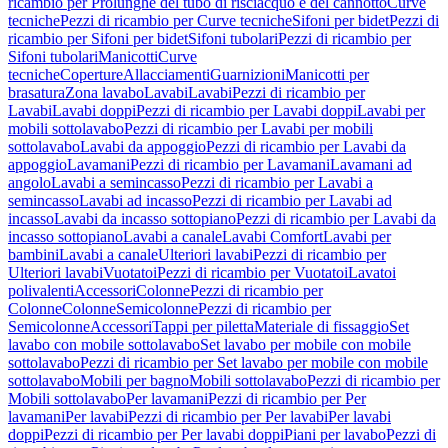
ricambio per Prolunghe del tubo di risciacquo e del cannotto
Curve
tecniche
Pezzi di ricambio per Curve tecniche
Sifoni per bidet
Pezzi di
ricambio per Sifoni per bidet
Sifoni tubolari
Pezzi di ricambio per
Sifoni tubolari
Manicotti
Curve
tecniche
Coperture
Allacciamenti
Guarnizioni
Manicotti per
brasatura
Zona lavabo
Lavabi
Lavabi
Pezzi di ricambio per
Lavabi
Lavabi doppi
Pezzi di ricambio per Lavabi doppi
Lavabi per
mobili sottolavabo
Pezzi di ricambio per Lavabi per mobili
sottolavabo
Lavabi da appoggio
Pezzi di ricambio per Lavabi da
appoggio
Lavamani
Pezzi di ricambio per Lavamani
Lavamani ad
angolo
Lavabi a semincasso
Pezzi di ricambio per Lavabi a
semincasso
Lavabi ad incasso
Pezzi di ricambio per Lavabi ad
incasso
Lavabi da incasso sottopiano
Pezzi di ricambio per Lavabi da
incasso sottopiano
Lavabi a canale
Lavabi Comfort
Lavabi per
bambini
Lavabi a canale
Ulteriori lavabi
Pezzi di ricambio per
Ulteriori lavabi
Vuotatoi
Pezzi di ricambio per Vuotatoi
Lavatoi
polivalenti
Accessori
Colonne
Pezzi di ricambio per
Colonne
Colonne
Semicolonne
Pezzi di ricambio per
Semicolonne
Accessori
Tappi per piletta
Materiale di fissaggio
Set
lavabo con mobile sottolavabo
Set lavabo per mobile con mobile
sottolavabo
Pezzi di ricambio per Set lavabo per mobile con mobile
sottolavabo
Mobili per bagno
Mobili sottolavabo
Pezzi di ricambio per
Mobili sottolavabo
Per lavamani
Pezzi di ricambio per Per
lavamani
Per lavabi
Pezzi di ricambio per Per lavabi
Per lavabi
doppi
Pezzi di ricambio per Per lavabi doppi
Piani per lavabo
Pezzi di