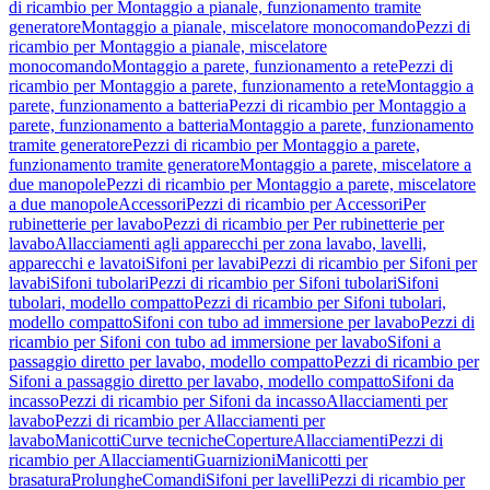
di ricambio per Montaggio a pianale, funzionamento tramite
generatore
Montaggio a pianale, miscelatore monocomando
Pezzi di
ricambio per Montaggio a pianale, miscelatore
monocomando
Montaggio a parete, funzionamento a rete
Pezzi di
ricambio per Montaggio a parete, funzionamento a rete
Montaggio a
parete, funzionamento a batteria
Pezzi di ricambio per Montaggio a
parete, funzionamento a batteria
Montaggio a parete, funzionamento
tramite generatore
Pezzi di ricambio per Montaggio a parete,
funzionamento tramite generatore
Montaggio a parete, miscelatore a
due manopole
Pezzi di ricambio per Montaggio a parete, miscelatore
a due manopole
Accessori
Pezzi di ricambio per Accessori
Per
rubinetterie per lavabo
Pezzi di ricambio per Per rubinetterie per
lavabo
Allacciamenti agli apparecchi per zona lavabo, lavelli,
apparecchi e lavatoi
Sifoni per lavabi
Pezzi di ricambio per Sifoni per
lavabi
Sifoni tubolari
Pezzi di ricambio per Sifoni tubolari
Sifoni
tubolari, modello compatto
Pezzi di ricambio per Sifoni tubolari,
modello compatto
Sifoni con tubo ad immersione per lavabo
Pezzi di
ricambio per Sifoni con tubo ad immersione per lavabo
Sifoni a
passaggio diretto per lavabo, modello compatto
Pezzi di ricambio per
Sifoni a passaggio diretto per lavabo, modello compatto
Sifoni da
incasso
Pezzi di ricambio per Sifoni da incasso
Allacciamenti per
lavabo
Pezzi di ricambio per Allacciamenti per
lavabo
Manicotti
Curve tecniche
Coperture
Allacciamenti
Pezzi di
ricambio per Allacciamenti
Guarnizioni
Manicotti per
brasatura
Prolunghe
Comandi
Sifoni per lavelli
Pezzi di ricambio per