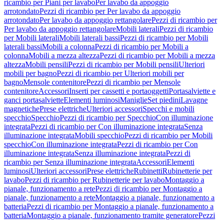
ricambio per Piani per lavabo
Per lavabo da appoggio
arrotondato
Pezzi di ricambio per Per lavabo da appoggio
arrotondato
Per lavabo da appoggio rettangolare
Pezzi di ricambio per
Per lavabo da appoggio rettangolare
Mobili laterali
Pezzi di ricambio
per Mobili laterali
Mobili laterali bassi
Pezzi di ricambio per Mobili
laterali bassi
Mobili a colonna
Pezzi di ricambio per Mobili a
colonna
Mobili a mezza altezza
Pezzi di ricambio per Mobili a mezza
altezza
Mobili pensili
Pezzi di ricambio per Mobili pensili
Ulteriori
mobili per bagno
Pezzi di ricambio per Ulteriori mobili per
bagno
Mensole contenitore
Pezzi di ricambio per Mensole
contenitore
Accessori
Inserti per cassetti e portaoggetti
Portasalviette e
ganci portasalviette
Elementi luminosi
Maniglie
Set piedini
Lavagne
magnetiche
Prese elettriche
Ulteriori accessori
Specchi e mobili
specchio
Specchio
Pezzi di ricambio per Specchio
Con illuminazione
integrata
Pezzi di ricambio per Con illuminazione integrata
Senza
illuminazione integrata
Mobili specchio
Pezzi di ricambio per Mobili
specchio
Con illuminazione integrata
Pezzi di ricambio per Con
illuminazione integrata
Senza illuminazione integrata
Pezzi di
ricambio per Senza illuminazione integrata
Accessori
Elementi
luminosi
Ulteriori accessori
Prese elettriche
Rubinetti
Rubinetterie per
lavabo
Pezzi di ricambio per Rubinetterie per lavabo
Montaggio a
pianale, funzionamento a rete
Pezzi di ricambio per Montaggio a
pianale, funzionamento a rete
Montaggio a pianale, funzionamento a
batteria
Pezzi di ricambio per Montaggio a pianale, funzionamento a
batteria
Montaggio a pianale, funzionamento tramite generatore
Pezzi