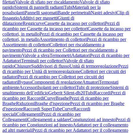
filettati
Valvole di sfiato per riscaldamento
Valvole di sfiato
rapido
Sistemi di pannelli radianti
Tubi
Materiali per la
posa
Isolanti
Pannelli sagomati
Bande perimetrali
Nastri adesivi
Clip di
fissaggio
Additivi per massetti
Giunti di
dilatazione
Reggicurve
Cassette da incasso per collettori
Pezzi di
ricambio per Cassette da incasso per collettori
Cassette da incasso per
collettori, in metallo
Pezzi di ricambio per Cassette da incasso per
collettori, in metallo
Assortimento di collettori
Pezzi di ricambio per
Assortimento di collettori
Collettori per riscaldamento a
pavimento
Pezzi di ricambio per Collettori per riscaldamento a
pavimento
Valvole a sfera
Termometri
Adattatori
Pezzi di ricambio per
Adattatori
Terminali per collettori
Valvole di sfiato
rapido
Chiusure
Suddivisori di flusso
Unità di termoregolazione
Pezzi
di ricambio per Unità di termoregolazione
Collettori per circuiti dei
radiatori
Pezzi di ricambio per Collettori per circuiti dei
radiatori
Bypass
Componenti di regolazione
Attuatori
Termostati
ambiente
Accessori
Isolanti per collettori
Tubi di protezione
Sistemi di
smaltimento dell’edificio
Geberit Silent-db20
Tubi
Raccordi
Pezzi di
ricambio per Raccordi
Curve
Braghe
Pezzi di ricambio per
Braghe
Riduzioni
Braghe d'ispezione
Pezzi di ricambio per Braghe
d'ispezione
Raccordi SuperTube
Curve
Raccordi
speciali
Collegamenti
Pezzi di ricambio per
Collegamenti
Collegamenti a saldare
Congiunzioni ad innesto
Pezzi di
ricambio per Congiunzioni ad innesto
Adattatori per il collegamento
ad altri materiali
Pezzi di ricambio per Adattatori per il collegamento