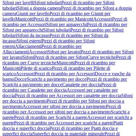
Sifoni per lavelli
Sifoni tubolari
Pezzi di ricambio per Sifoni
tubolari
Sifoni a doppia camera
Pezzi di ricambio per Sifoni a doppia
camera
Giunti per lavello
Pezzi di ricambio per Giunti per
lavello
Manicotti
Pezzi di ricambio per Manicotti
Accessori
Pezzi di
ricambio per Accessori
Sifoni per apparecchi
Pezzi di ricambio per
Sifoni per apparecchi
Sifoni tubolari
Pezzi di ricambio per Sifoni
tubolari
Sifoni da incasso
Pezzi di ricambio per Sifoni da
incasso
Sifoni esterni
Pezzi di ricambio per Sifoni
esterni
Allacciamenti
Pezzi di ricambio per
Allacciamenti
Accessori
Sifoni per lavatoi
Pezzi di ricambio per Sifoni
per lavatoi
Sifoni
Pezzi di ricambio per Sifoni
Curve tecniche
Pezzi di
ricambio per Curve tecniche
Manicotti
Pezzi di ricambio per
Manicotti
Pilette di scarico
Pezzi di ricambio per Pilette di
scarico
Accessori
Pezzi di ricambio per Accessori
Docce e vasche da
bagno
Docce
Scarichi a pavimento per docce
Pezzi di ricambio per
Scarichi a pavimento per docce
Canalette per doccia
Pezzi di
ricambio per Canalette per doccia
Accessori per canalette per
doccia
Pezzi di ricambio per Accessori per canalette per doccia
Sifoni
per doccia a pavimento
Pezzi di ricambio per Sifoni per doccia a
pavimento
Accessori per sifoni per doccia a pavimento
Pezzi di
ricambio per Accessori per sifoni per doccia a pavimento
Scarichi a
parete
Pezzi di ricambio per Scarichi a parete
Accessori per scarichi a
parete
Pezzi di ricambio per Accessori per scarichi a parete
Piatti
doccia e superfici doccia
Pezzi di ricambio per Piatti doccia e
superfici doccia
Superfici doccia in materiale minerale
Pezzi di