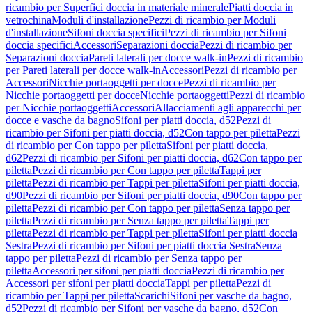
ricambio per Superfici doccia in materiale minerale
Piatti doccia in
vetrochina
Moduli d'installazione
Pezzi di ricambio per Moduli
d'installazione
Sifoni doccia specifici
Pezzi di ricambio per Sifoni
doccia specifici
Accessori
Separazioni doccia
Pezzi di ricambio per
Separazioni doccia
Pareti laterali per docce walk-in
Pezzi di ricambio
per Pareti laterali per docce walk-in
Accessori
Pezzi di ricambio per
Accessori
Nicchie portaoggetti per docce
Pezzi di ricambio per
Nicchie portaoggetti per docce
Nicchie portaoggetti
Pezzi di ricambio
per Nicchie portaoggetti
Accessori
Allacciamenti agli apparecchi per
docce e vasche da bagno
Sifoni per piatti doccia, d52
Pezzi di
ricambio per Sifoni per piatti doccia, d52
Con tappo per piletta
Pezzi
di ricambio per Con tappo per piletta
Sifoni per piatti doccia,
d62
Pezzi di ricambio per Sifoni per piatti doccia, d62
Con tappo per
piletta
Pezzi di ricambio per Con tappo per piletta
Tappi per
piletta
Pezzi di ricambio per Tappi per piletta
Sifoni per piatti doccia,
d90
Pezzi di ricambio per Sifoni per piatti doccia, d90
Con tappo per
piletta
Pezzi di ricambio per Con tappo per piletta
Senza tappo per
piletta
Pezzi di ricambio per Senza tappo per piletta
Tappi per
piletta
Pezzi di ricambio per Tappi per piletta
Sifoni per piatti doccia
Sestra
Pezzi di ricambio per Sifoni per piatti doccia Sestra
Senza
tappo per piletta
Pezzi di ricambio per Senza tappo per
piletta
Accessori per sifoni per piatti doccia
Pezzi di ricambio per
Accessori per sifoni per piatti doccia
Tappi per piletta
Pezzi di
ricambio per Tappi per piletta
Scarichi
Sifoni per vasche da bagno,
d52
Pezzi di ricambio per Sifoni per vasche da bagno, d52
Con