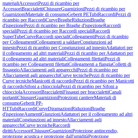
materiali
Accessori
Pezzi di ricambio per
Accessori
Braccialetti
Chiusure
Guarnizioni
Pezzi di ricambio per
Guarnizioni
Materiale di consumo
Geberit PE
Tubi
Raccordi
Pezzi di
ricambio per Raccordi
Curve
Braghe
Riduzioni
Braghe
d'ispezione
Pezzi di ricambio per Braghe d'ispezione
Raccordi
speciali
Pezzi di ricambio per Raccordi speciali
Raccordi
SuperTube
Curve
Raccordi speciali
Collegamenti
Pezzi di ricambio
per Collegamenti
Collegamenti a saldare
Congiunzioni ad
innesto
Pezzi di ricambio per Congiunzioni ad innesto
Adattatori per
il collegamento ad altri materiali
Pezzi di ricambio per Adattatori per
il collegamento ad altri materiali
Collegamenti filettati
Pezzi di
ricambio per Collegamenti filettati
Collegamenti a flangia
Colletti di
fissaggio
Allacciamenti agli apparecchi
Pezzi di ricambio per
Allacciamenti agli apparecchi
Curve tecniche
Pezzi di ricambio per
Curve tecniche
Manicotti di raccordo
Pezzi di ricambio per Manicotti
di raccordo
Sifoni a chiocciola
Pezzi di ricambio per Sifoni a
chiocciola
Accessori
Braccialetti
Fissaggi per braccialetti
Canali
portanti
Chiusure
Guarnizioni
Protezioni cantiere
Materiali di
consumo
Geberit PP-
HT
Tubi
Raccordi
Curve
Diramazioni
Riduzioni
Braghe
d'ispezione
Aumenti
Giunzioni
Adattatori per il collegamento ad altri
materiali
Congiunzioni ad innesto
Allacciamenti agli
apparecchi
Curve tecniche
Raccordi
diritti
Accessori
Chiusure
Guarnizioni
Protezione antincendio,
protezione acustica e protezione dall'umidità
Protezione