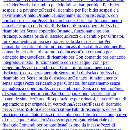
per bidet
Pezzi di ricambio per Moduli sanitari per bidet
Per bidet
sospesi e a pavimento
Pezzi di ricambio per Per bidet sospesi e a
pavimento
Orinatoi
Orinatoi, funzionamento con risciacquo, con
bordo di risciacquo
Pezzi di ricambio per Orinatoi, funzionamento
con risciacquo, con bordo di risciacquo
Senza coperchio
Pezzi di
ricambio per Senza coperchio
Orinatoi, funzionamento con
risciacquo, senza brida di risciacquo
Pezzi di ricambio per Orinatoi,
funzionamento con risciacquo, senza brida di risciacquo
Per
comando per orinatoi esterno o da incasso
Pezzi di ricambio per Per
comando per orinatoi esterno o da incasso
Con comando per
orinatoio integrato
Pezzi di ricambio per Con comando per orinatoio
integrato
Orinatoi, funzionamento con risciacquo, con / per
coperchio
Pezzi di ricambio per Orinatoi, funzionamento con
risciacquo, con / per coperchio
Senza brida di risciacquo
Pezzi di
ricambio per Senza brida di risciacquo
Orinatoi, funzionamento
senza acqua
Pezzi di ricambio per Orinatoi, funzionamento senza
acqua
Senza coperchio
Pezzi di ricambio per Senza coperchio
Pareti
di separazione per orinatoi
Pareti di separazione per orinatoi, in
materiale sintetico
Pareti di separazione per orinatoi, in vetro
Pareti di
separazione per orinatoi, in vetrochina
Accessori
Pezzi di ricambio
per Accessori
Sifoni e accessori sifone
Tubi di risciacquo, curve di
risciacquo e adattatori
Pezzi di ricambio per Tubi di risciacquo, curve
di risciacquo e adattatori
Accessori per erogatore
Materiale di
fissaggio
Comandi per orinatoi
Installazione da incasso
Pezzi di