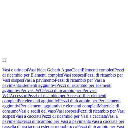
IT
Vasi e orinatoi
Vasi bidet Geberit AquaClean
Elementi completi
Pezzi
di ricambio per Elementi completi
Vasi sospesi
Pezzi di ricambio per
Vasi sospesi
Vasi a pavimento
Pezzi di ricambio per Vasi a
pavimento
Elementi aggiuntivi
Pezzi di ricambio per Elementi
aggiuntivi
Per vasi WC
Pezzi di ricambio per Per vasi
WC
Accessori
Pezzi di ricambio per Accessori
Per elementi
completi
Per elementi aggiuntivi
Pezzi di ricambio per Per elementi
aggiuntivi
Per elementi aggiuntivi e elementi completi
Materiale di
consumo
Vasi e sedili del vaso
Vasi sospesi
Pezzi di ricambio per Vasi
sospesi
Vasi a cacciata
Pezzi di ricambio per Vasi a cacciata
Vasi a
pavimento
Pezzi di ricambio per Vasi a pavimento
Vasi a cacciata per
cassetta di risciacquo esterna monoblocco
Pezzi di ricambio per Vasi