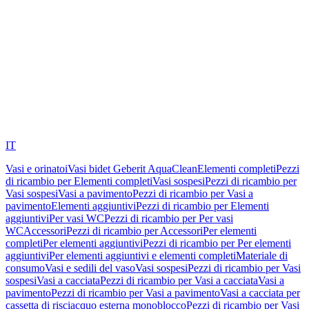
IT
Vasi e orinatoi
Vasi bidet Geberit AquaClean
Elementi completi
Pezzi
di ricambio per Elementi completi
Vasi sospesi
Pezzi di ricambio per
Vasi sospesi
Vasi a pavimento
Pezzi di ricambio per Vasi a
pavimento
Elementi aggiuntivi
Pezzi di ricambio per Elementi
aggiuntivi
Per vasi WC
Pezzi di ricambio per Per vasi
WC
Accessori
Pezzi di ricambio per Accessori
Per elementi
completi
Per elementi aggiuntivi
Pezzi di ricambio per Per elementi
aggiuntivi
Per elementi aggiuntivi e elementi completi
Materiale di
consumo
Vasi e sedili del vaso
Vasi sospesi
Pezzi di ricambio per Vasi
sospesi
Vasi a cacciata
Pezzi di ricambio per Vasi a cacciata
Vasi a
pavimento
Pezzi di ricambio per Vasi a pavimento
Vasi a cacciata per
cassetta di risciacquo esterna monoblocco
Pezzi di ricambio per Vasi