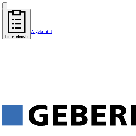
A geberit.it
I miei elenchi