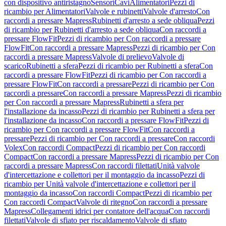
con dispositivo antiristagno
Sensori
Cavi
Alimentatori
Pezzi di
ricambio per Alimentatori
Valvole e rubinetti
Valvole d'arresto
Con
raccordi a pressare Mapress
Rubinetti d'arresto a sede obliqua
Pezzi
di ricambio per Rubinetti d'arresto a sede obliqua
Con raccordi a
pressare FlowFit
Pezzi di ricambio per Con raccordi a pressare
FlowFit
Con raccordi a pressare Mapress
Pezzi di ricambio per Con
raccordi a pressare Mapress
Valvole di prelievo
Valvole di
scarico
Rubinetti a sfera
Pezzi di ricambio per Rubinetti a sfera
Con
raccordi a pressare FlowFit
Pezzi di ricambio per Con raccordi a
pressare FlowFit
Con raccordi a pressare
Pezzi di ricambio per Con
raccordi a pressare
Con raccordi a pressare Mapress
Pezzi di ricambio
per Con raccordi a pressare Mapress
Rubinetti a sfera per
l'installazione da incasso
Pezzi di ricambio per Rubinetti a sfera per
l'installazione da incasso
Con raccordi a pressare FlowFit
Pezzi di
ricambio per Con raccordi a pressare FlowFit
Con raccordi a
pressare
Pezzi di ricambio per Con raccordi a pressare
Con raccordi
Volex
Con raccordi Compact
Pezzi di ricambio per Con raccordi
Compact
Con raccordi a pressare Mapress
Pezzi di ricambio per Con
raccordi a pressare Mapress
Con raccordi filettati
Unità valvole
d'intercettazione e collettori per il montaggio da incasso
Pezzi di
ricambio per Unità valvole d'intercettazione e collettori per il
montaggio da incasso
Con raccordi Compact
Pezzi di ricambio per
Con raccordi Compact
Valvole di ritegno
Con raccordi a pressare
Mapress
Collegamenti idrici per contatore dell'acqua
Con raccordi
filettati
Valvole di sfiato per riscaldamento
Valvole di sfiato