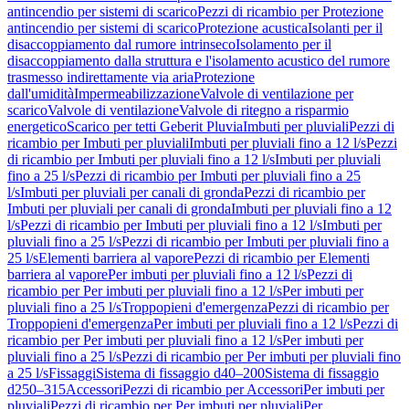
antincendio per sistemi di scarico
Pezzi di ricambio per Protezione
antincendio per sistemi di scarico
Protezione acustica
Isolanti per il
disaccoppiamento dal rumore intrinseco
Isolamento per il
disaccoppiamento dalla struttura e l'isolamento acustico del rumore
trasmesso indirettamente via aria
Protezione
dall'umidità
Impermeabilizzazione
Valvole di ventilazione per
scarico
Valvole di ventilazione
Valvole di ritegno a risparmio
energetico
Scarico per tetti Geberit Pluvia
Imbuti per pluviali
Pezzi di
ricambio per Imbuti per pluviali
Imbuti per pluviali fino a 12 l/s
Pezzi
di ricambio per Imbuti per pluviali fino a 12 l/s
Imbuti per pluviali
fino a 25 l/s
Pezzi di ricambio per Imbuti per pluviali fino a 25
l/s
Imbuti per pluviali per canali di gronda
Pezzi di ricambio per
Imbuti per pluviali per canali di gronda
Imbuti per pluviali fino a 12
l/s
Pezzi di ricambio per Imbuti per pluviali fino a 12 l/s
Imbuti per
pluviali fino a 25 l/s
Pezzi di ricambio per Imbuti per pluviali fino a
25 l/s
Elementi barriera al vapore
Pezzi di ricambio per Elementi
barriera al vapore
Per imbuti per pluviali fino a 12 l/s
Pezzi di
ricambio per Per imbuti per pluviali fino a 12 l/s
Per imbuti per
pluviali fino a 25 l/s
Troppopieni d'emergenza
Pezzi di ricambio per
Troppopieni d'emergenza
Per imbuti per pluviali fino a 12 l/s
Pezzi di
ricambio per Per imbuti per pluviali fino a 12 l/s
Per imbuti per
pluviali fino a 25 l/s
Pezzi di ricambio per Per imbuti per pluviali fino
a 25 l/s
Fissaggi
Sistema di fissaggio d40–200
Sistema di fissaggio
d250–315
Accessori
Pezzi di ricambio per Accessori
Per imbuti per
pluviali
Pezzi di ricambio per Per imbuti per pluviali
Per