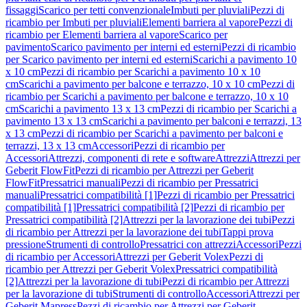
fissaggi
Scarico per tetti convenzionale
Imbuti per pluviali
Pezzi di
ricambio per Imbuti per pluviali
Elementi barriera al vapore
Pezzi di
ricambio per Elementi barriera al vapore
Scarico per
pavimento
Scarico pavimento per interni ed esterni
Pezzi di ricambio
per Scarico pavimento per interni ed esterni
Scarichi a pavimento 10
x 10 cm
Pezzi di ricambio per Scarichi a pavimento 10 x 10
cm
Scarichi a pavimento per balcone e terrazzo, 10 x 10 cm
Pezzi di
ricambio per Scarichi a pavimento per balcone e terrazzo, 10 x 10
cm
Scarichi a pavimento 13 x 13 cm
Pezzi di ricambio per Scarichi a
pavimento 13 x 13 cm
Scarichi a pavimento per balconi e terrazzi, 13
x 13 cm
Pezzi di ricambio per Scarichi a pavimento per balconi e
terrazzi, 13 x 13 cm
Accessori
Pezzi di ricambio per
Accessori
Attrezzi, componenti di rete e software
Attrezzi
Attrezzi per
Geberit FlowFit
Pezzi di ricambio per Attrezzi per Geberit
FlowFit
Pressatrici manuali
Pezzi di ricambio per Pressatrici
manuali
Pressatrici compatibilità [1]
Pezzi di ricambio per Pressatrici
compatibilità [1]
Pressatrici compatibilità [2]
Pezzi di ricambio per
Pressatrici compatibilità [2]
Attrezzi per la lavorazione dei tubi
Pezzi
di ricambio per Attrezzi per la lavorazione dei tubi
Tappi prova
pressione
Strumenti di controllo
Pressatrici con attrezzi
Accessori
Pezzi
di ricambio per Accessori
Attrezzi per Geberit Volex
Pezzi di
ricambio per Attrezzi per Geberit Volex
Pressatrici compatibilità
[2]
Attrezzi per la lavorazione di tubi
Pezzi di ricambio per Attrezzi
per la lavorazione di tubi
Strumenti di controllo
Accessori
Attrezzi per
Geberit Mapress
Pezzi di ricambio per Attrezzi per Geberit