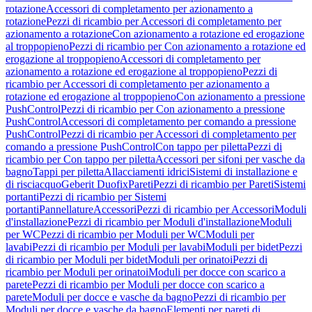
rotazione
Accessori di completamento per azionamento a
rotazione
Pezzi di ricambio per Accessori di completamento per
azionamento a rotazione
Con azionamento a rotazione ed erogazione
al troppopieno
Pezzi di ricambio per Con azionamento a rotazione ed
erogazione al troppopieno
Accessori di completamento per
azionamento a rotazione ed erogazione al troppopieno
Pezzi di
ricambio per Accessori di completamento per azionamento a
rotazione ed erogazione al troppopieno
Con azionamento a pressione
PushControl
Pezzi di ricambio per Con azionamento a pressione
PushControl
Accessori di completamento per comando a pressione
PushControl
Pezzi di ricambio per Accessori di completamento per
comando a pressione PushControl
Con tappo per piletta
Pezzi di
ricambio per Con tappo per piletta
Accessori per sifoni per vasche da
bagno
Tappi per piletta
Allacciamenti idrici
Sistemi di installazione e
di risciacquo
Geberit Duofix
Pareti
Pezzi di ricambio per Pareti
Sistemi
portanti
Pezzi di ricambio per Sistemi
portanti
Pannellature
Accessori
Pezzi di ricambio per Accessori
Moduli
d'installazione
Pezzi di ricambio per Moduli d'installazione
Moduli
per WC
Pezzi di ricambio per Moduli per WC
Moduli per
lavabi
Pezzi di ricambio per Moduli per lavabi
Moduli per bidet
Pezzi
di ricambio per Moduli per bidet
Moduli per orinatoi
Pezzi di
ricambio per Moduli per orinatoi
Moduli per docce con scarico a
parete
Pezzi di ricambio per Moduli per docce con scarico a
parete
Moduli per docce e vasche da bagno
Pezzi di ricambio per
Moduli per docce e vasche da bagno
Elementi per pareti di