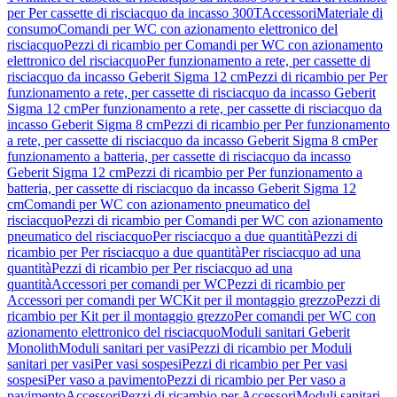
per Per cassette di risciacquo da incasso 300T
Accessori
Materiale di
consumo
Comandi per WC con azionamento elettronico del
risciacquo
Pezzi di ricambio per Comandi per WC con azionamento
elettronico del risciacquo
Per funzionamento a rete, per cassette di
risciacquo da incasso Geberit Sigma 12 cm
Pezzi di ricambio per Per
funzionamento a rete, per cassette di risciacquo da incasso Geberit
Sigma 12 cm
Per funzionamento a rete, per cassette di risciacquo da
incasso Geberit Sigma 8 cm
Pezzi di ricambio per Per funzionamento
a rete, per cassette di risciacquo da incasso Geberit Sigma 8 cm
Per
funzionamento a batteria, per cassette di risciacquo da incasso
Geberit Sigma 12 cm
Pezzi di ricambio per Per funzionamento a
batteria, per cassette di risciacquo da incasso Geberit Sigma 12
cm
Comandi per WC con azionamento pneumatico del
risciacquo
Pezzi di ricambio per Comandi per WC con azionamento
pneumatico del risciacquo
Per risciacquo a due quantità
Pezzi di
ricambio per Per risciacquo a due quantità
Per risciacquo ad una
quantità
Pezzi di ricambio per Per risciacquo ad una
quantità
Accessori per comandi per WC
Pezzi di ricambio per
Accessori per comandi per WC
Kit per il montaggio grezzo
Pezzi di
ricambio per Kit per il montaggio grezzo
Per comandi per WC con
azionamento elettronico del risciacquo
Moduli sanitari Geberit
Monolith
Moduli sanitari per vasi
Pezzi di ricambio per Moduli
sanitari per vasi
Per vasi sospesi
Pezzi di ricambio per Per vasi
sospesi
Per vaso a pavimento
Pezzi di ricambio per Per vaso a
pavimento
Accessori
Pezzi di ricambio per Accessori
Moduli sanitari