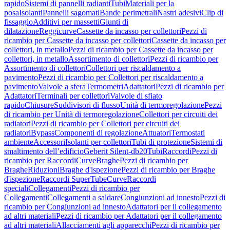
rapido
Sistemi di pannelli radianti
Tubi
Materiali per la
posa
Isolanti
Pannelli sagomati
Bande perimetrali
Nastri adesivi
Clip di
fissaggio
Additivi per massetti
Giunti di
dilatazione
Reggicurve
Cassette da incasso per collettori
Pezzi di
ricambio per Cassette da incasso per collettori
Cassette da incasso per
collettori, in metallo
Pezzi di ricambio per Cassette da incasso per
collettori, in metallo
Assortimento di collettori
Pezzi di ricambio per
Assortimento di collettori
Collettori per riscaldamento a
pavimento
Pezzi di ricambio per Collettori per riscaldamento a
pavimento
Valvole a sfera
Termometri
Adattatori
Pezzi di ricambio per
Adattatori
Terminali per collettori
Valvole di sfiato
rapido
Chiusure
Suddivisori di flusso
Unità di termoregolazione
Pezzi
di ricambio per Unità di termoregolazione
Collettori per circuiti dei
radiatori
Pezzi di ricambio per Collettori per circuiti dei
radiatori
Bypass
Componenti di regolazione
Attuatori
Termostati
ambiente
Accessori
Isolanti per collettori
Tubi di protezione
Sistemi di
smaltimento dell’edificio
Geberit Silent-db20
Tubi
Raccordi
Pezzi di
ricambio per Raccordi
Curve
Braghe
Pezzi di ricambio per
Braghe
Riduzioni
Braghe d'ispezione
Pezzi di ricambio per Braghe
d'ispezione
Raccordi SuperTube
Curve
Raccordi
speciali
Collegamenti
Pezzi di ricambio per
Collegamenti
Collegamenti a saldare
Congiunzioni ad innesto
Pezzi di
ricambio per Congiunzioni ad innesto
Adattatori per il collegamento
ad altri materiali
Pezzi di ricambio per Adattatori per il collegamento
ad altri materiali
Allacciamenti agli apparecchi
Pezzi di ricambio per