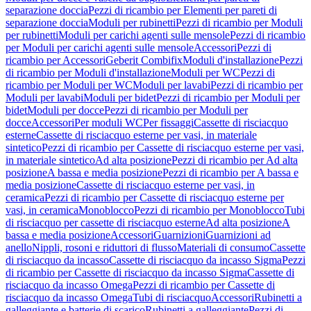
separazione doccia
Pezzi di ricambio per Elementi per pareti di
separazione doccia
Moduli per rubinetti
Pezzi di ricambio per Moduli
per rubinetti
Moduli per carichi agenti sulle mensole
Pezzi di ricambio
per Moduli per carichi agenti sulle mensole
Accessori
Pezzi di
ricambio per Accessori
Geberit Combifix
Moduli d'installazione
Pezzi
di ricambio per Moduli d'installazione
Moduli per WC
Pezzi di
ricambio per Moduli per WC
Moduli per lavabi
Pezzi di ricambio per
Moduli per lavabi
Moduli per bidet
Pezzi di ricambio per Moduli per
bidet
Moduli per docce
Pezzi di ricambio per Moduli per
docce
Accessori
Per moduli WC
Per fissaggi
Cassette di risciacquo
esterne
Cassette di risciacquo esterne per vasi, in materiale
sintetico
Pezzi di ricambio per Cassette di risciacquo esterne per vasi,
in materiale sintetico
Ad alta posizione
Pezzi di ricambio per Ad alta
posizione
A bassa e media posizione
Pezzi di ricambio per A bassa e
media posizione
Cassette di risciacquo esterne per vasi, in
ceramica
Pezzi di ricambio per Cassette di risciacquo esterne per
vasi, in ceramica
Monoblocco
Pezzi di ricambio per Monoblocco
Tubi
di risciacquo per cassette di risciacquo esterne
Ad alta posizione
A
bassa e media posizione
Accessori
Guarnizioni
Guarnizioni ad
anello
Nippli, rosoni e riduttori di flusso
Materiali di consumo
Cassette
di risciacquo da incasso
Cassette di risciacquo da incasso Sigma
Pezzi
di ricambio per Cassette di risciacquo da incasso Sigma
Cassette di
risciacquo da incasso Omega
Pezzi di ricambio per Cassette di
risciacquo da incasso Omega
Tubi di risciacquo
Accessori
Rubinetti a
galleggiante e batterie di scarico
Rubinetti a galleggiante
Pezzi di