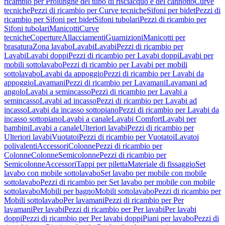
ricambio per Prolunghe del tubo di risciacquo e del cannotto
Curve
tecniche
Pezzi di ricambio per Curve tecniche
Sifoni per bidet
Pezzi di
ricambio per Sifoni per bidet
Sifoni tubolari
Pezzi di ricambio per
Sifoni tubolari
Manicotti
Curve
tecniche
Coperture
Allacciamenti
Guarnizioni
Manicotti per
brasatura
Zona lavabo
Lavabi
Lavabi
Pezzi di ricambio per
Lavabi
Lavabi doppi
Pezzi di ricambio per Lavabi doppi
Lavabi per
mobili sottolavabo
Pezzi di ricambio per Lavabi per mobili
sottolavabo
Lavabi da appoggio
Pezzi di ricambio per Lavabi da
appoggio
Lavamani
Pezzi di ricambio per Lavamani
Lavamani ad
angolo
Lavabi a semincasso
Pezzi di ricambio per Lavabi a
semincasso
Lavabi ad incasso
Pezzi di ricambio per Lavabi ad
incasso
Lavabi da incasso sottopiano
Pezzi di ricambio per Lavabi da
incasso sottopiano
Lavabi a canale
Lavabi Comfort
Lavabi per
bambini
Lavabi a canale
Ulteriori lavabi
Pezzi di ricambio per
Ulteriori lavabi
Vuotatoi
Pezzi di ricambio per Vuotatoi
Lavatoi
polivalenti
Accessori
Colonne
Pezzi di ricambio per
Colonne
Colonne
Semicolonne
Pezzi di ricambio per
Semicolonne
Accessori
Tappi per piletta
Materiale di fissaggio
Set
lavabo con mobile sottolavabo
Set lavabo per mobile con mobile
sottolavabo
Pezzi di ricambio per Set lavabo per mobile con mobile
sottolavabo
Mobili per bagno
Mobili sottolavabo
Pezzi di ricambio per
Mobili sottolavabo
Per lavamani
Pezzi di ricambio per Per
lavamani
Per lavabi
Pezzi di ricambio per Per lavabi
Per lavabi
doppi
Pezzi di ricambio per Per lavabi doppi
Piani per lavabo
Pezzi di