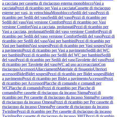
a cacciata per cassetta di risciacquo esterna monoblocco
Vasi a
cacciata
Pezzi di ricambio per Vasi a cacciata
Cassette di risciacquo
esterne per vasi, in vetrochina
Monoblocco
Sedili del vaso
Pezzi di
ricambio per Sedili del vaso
Sedili del vaso
Pezzi di ricambio per
Sedili del vaso
Vasi versione Comfort
Pezzi di ricambio per Vasi
versione Comfort
Vasi a cacciata, prolungati
Pezzi di ricambio per
Vasi a cacciata, prolungati
Sedili del vaso versione Comfort
Pezzi di
ricambio per Sedili del vaso versione Comfort
Sedili del vaso
Pezzi di
ricambio per Sedili del vaso
Vasi per bambini
Pezzi di ricambio per
Vasi per bambini
Vasi sospesi
Pezzi di ricambio per Vasi sospesi
Vasi
a pavimento
Pezzi di ricambio per Vasi a pavimento
Sedili del WC
per bambini
Pezzi di ricambio per Sedili del WC per bambini
Sedili
del vaso
Pezzi di ricambio per Sedili del vaso
Tavolette del vaso
Pezzi
di ricambio per Tavolette del vaso
WC ad uso accovacciato
Con
risciacquo
Accessori
Allacciamenti
Materiale di fissaggio
Ulteriori
accessori
Bidet
Bidet sospesi
Pezzi di ricambio per Bidet sospesi
Bidet
a pavimento
Pezzi di ricambio per Bidet a pavimento
Accessori
Pezzi
di ricambio per Accessori
Placche di comando e comandi per
WC
Placche di comando
Pezzi di ricambio per Placche di
comando
Per cassette di risciacquo da incasso Sigma
Pezzi di
ricambio per Per cassette di risciacquo da incasso Sigma
Per cassette
di risciacquo da incasso Omega
Pezzi di ricambio per Per cassette di
risciacquo da incasso Omega
Per cassette di risciacquo da incasso
Twinline
Pezzi di ricambio per Per cassette di risciacquo da incasso
Twinline
Per cassette di risciacquo da incasso 300T
Pezzi di ricambio