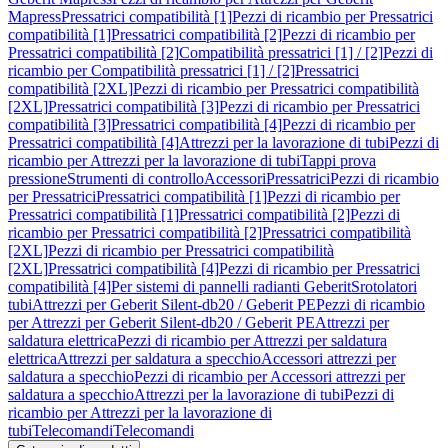
Mapress
Pressatrici compatibilità [1]
Pezzi di ricambio per Pressatrici
compatibilità [1]
Pressatrici compatibilità [2]
Pezzi di ricambio per
Pressatrici compatibilità [2]
Compatibilità pressatrici [1] / [2]
Pezzi di
ricambio per Compatibilità pressatrici [1] / [2]
Pressatrici
compatibilità [2XL]
Pezzi di ricambio per Pressatrici compatibilità
[2XL]
Pressatrici compatibilità [3]
Pezzi di ricambio per Pressatrici
compatibilità [3]
Pressatrici compatibilità [4]
Pezzi di ricambio per
Pressatrici compatibilità [4]
Attrezzi per la lavorazione di tubi
Pezzi di
ricambio per Attrezzi per la lavorazione di tubi
Tappi prova
pressione
Strumenti di controllo
Accessori
Pressatrici
Pezzi di ricambio
per Pressatrici
Pressatrici compatibilità [1]
Pezzi di ricambio per
Pressatrici compatibilità [1]
Pressatrici compatibilità [2]
Pezzi di
ricambio per Pressatrici compatibilità [2]
Pressatrici compatibilità
[2XL]
Pezzi di ricambio per Pressatrici compatibilità
[2XL]
Pressatrici compatibilità [4]
Pezzi di ricambio per Pressatrici
compatibilità [4]
Per sistemi di pannelli radianti Geberit
Srotolatori
tubi
Attrezzi per Geberit Silent-db20 / Geberit PE
Pezzi di ricambio
per Attrezzi per Geberit Silent-db20 / Geberit PE
Attrezzi per
saldatura elettrica
Pezzi di ricambio per Attrezzi per saldatura
elettrica
Attrezzi per saldatura a specchio
Accessori attrezzi per
saldatura a specchio
Pezzi di ricambio per Accessori attrezzi per
saldatura a specchio
Attrezzi per la lavorazione di tubi
Pezzi di
ricambio per Attrezzi per la lavorazione di
tubi
Telecomandi
Telecomandi