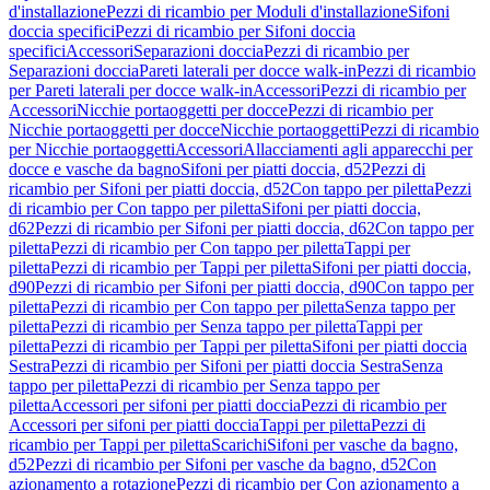
d'installazione
Pezzi di ricambio per Moduli d'installazione
Sifoni
doccia specifici
Pezzi di ricambio per Sifoni doccia
specifici
Accessori
Separazioni doccia
Pezzi di ricambio per
Separazioni doccia
Pareti laterali per docce walk-in
Pezzi di ricambio
per Pareti laterali per docce walk-in
Accessori
Pezzi di ricambio per
Accessori
Nicchie portaoggetti per docce
Pezzi di ricambio per
Nicchie portaoggetti per docce
Nicchie portaoggetti
Pezzi di ricambio
per Nicchie portaoggetti
Accessori
Allacciamenti agli apparecchi per
docce e vasche da bagno
Sifoni per piatti doccia, d52
Pezzi di
ricambio per Sifoni per piatti doccia, d52
Con tappo per piletta
Pezzi
di ricambio per Con tappo per piletta
Sifoni per piatti doccia,
d62
Pezzi di ricambio per Sifoni per piatti doccia, d62
Con tappo per
piletta
Pezzi di ricambio per Con tappo per piletta
Tappi per
piletta
Pezzi di ricambio per Tappi per piletta
Sifoni per piatti doccia,
d90
Pezzi di ricambio per Sifoni per piatti doccia, d90
Con tappo per
piletta
Pezzi di ricambio per Con tappo per piletta
Senza tappo per
piletta
Pezzi di ricambio per Senza tappo per piletta
Tappi per
piletta
Pezzi di ricambio per Tappi per piletta
Sifoni per piatti doccia
Sestra
Pezzi di ricambio per Sifoni per piatti doccia Sestra
Senza
tappo per piletta
Pezzi di ricambio per Senza tappo per
piletta
Accessori per sifoni per piatti doccia
Pezzi di ricambio per
Accessori per sifoni per piatti doccia
Tappi per piletta
Pezzi di
ricambio per Tappi per piletta
Scarichi
Sifoni per vasche da bagno,
d52
Pezzi di ricambio per Sifoni per vasche da bagno, d52
Con
azionamento a rotazione
Pezzi di ricambio per Con azionamento a