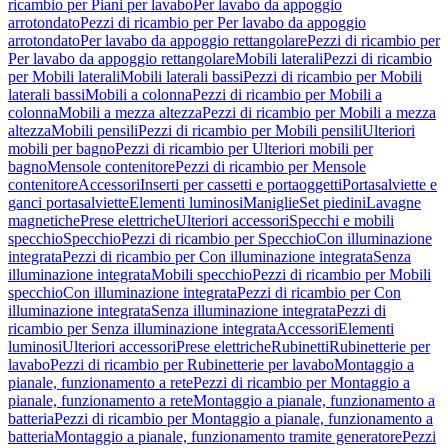
ricambio per Piani per lavabo
Per lavabo da appoggio
arrotondato
Pezzi di ricambio per Per lavabo da appoggio
arrotondato
Per lavabo da appoggio rettangolare
Pezzi di ricambio per
Per lavabo da appoggio rettangolare
Mobili laterali
Pezzi di ricambio
per Mobili laterali
Mobili laterali bassi
Pezzi di ricambio per Mobili
laterali bassi
Mobili a colonna
Pezzi di ricambio per Mobili a
colonna
Mobili a mezza altezza
Pezzi di ricambio per Mobili a mezza
altezza
Mobili pensili
Pezzi di ricambio per Mobili pensili
Ulteriori
mobili per bagno
Pezzi di ricambio per Ulteriori mobili per
bagno
Mensole contenitore
Pezzi di ricambio per Mensole
contenitore
Accessori
Inserti per cassetti e portaoggetti
Portasalviette e
ganci portasalviette
Elementi luminosi
Maniglie
Set piedini
Lavagne
magnetiche
Prese elettriche
Ulteriori accessori
Specchi e mobili
specchio
Specchio
Pezzi di ricambio per Specchio
Con illuminazione
integrata
Pezzi di ricambio per Con illuminazione integrata
Senza
illuminazione integrata
Mobili specchio
Pezzi di ricambio per Mobili
specchio
Con illuminazione integrata
Pezzi di ricambio per Con
illuminazione integrata
Senza illuminazione integrata
Pezzi di
ricambio per Senza illuminazione integrata
Accessori
Elementi
luminosi
Ulteriori accessori
Prese elettriche
Rubinetti
Rubinetterie per
lavabo
Pezzi di ricambio per Rubinetterie per lavabo
Montaggio a
pianale, funzionamento a rete
Pezzi di ricambio per Montaggio a
pianale, funzionamento a rete
Montaggio a pianale, funzionamento a
batteria
Pezzi di ricambio per Montaggio a pianale, funzionamento a
batteria
Montaggio a pianale, funzionamento tramite generatore
Pezzi