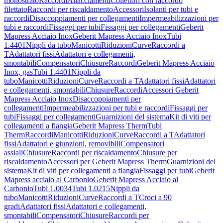
monostrato
Raccordi
Allacciamenti
Collettori con raccordo
filettato
Raccordi per riscaldamento
Accessori
Isolanti per tubi e
raccordi
Disaccoppiamenti per collegamenti
Impermeabilizzazioni per
tubi e raccordi
Fissaggi per tubi
Fissaggi per collegamenti
Geberit
Mapress Acciaio Inox
Geberit Mapress Acciaio Inox
Tubi
1.4401
Nippli da tubo
Manicotti
Riduzioni
Curve
Raccordi a
T
Adattatori fissi
Adattatori e collegamenti,
smontabili
Compensatori
Chiusure
Raccordi
Geberit Mapress Acciaio
Inox, gas
Tubi 1.4401
Nippli da
tubo
Manicotti
Riduzioni
Curve
Raccordi a T
Adattatori fissi
Adattatori
e collegamenti, smontabili
Chiusure
Raccordi
Accessori Geberit
Mapress Acciaio Inox
Disaccoppiamenti per
collegamenti
Impermeabilizzazioni per tubi e raccordi
Fissaggi per
tubi
Fissaggi per collegamenti
Guarnizioni del sistema
Kit di viti per
collegamenti a flangia
Geberit Mapress Therm
Tubi
Therm
Raccordi
Manicotti
Riduzioni
Curve
Raccordi a T
Adattatori
fissi
Adattatori e giunzioni, removibili
Compensatori
assiali
Chiusure
Raccordi per riscaldamento
Chiusure per
riscaldamento
Accessori per Geberit Mapress Therm
Guarnizioni del
sistema
Kit di viti per collegamenti a flangia
Fissaggi per tubi
Geberit
Mapress acciaio al Carbonio
Geberit Mapress Acciaio al
Carbonio
Tubi 1.0034
Tubi 1.0215
Nippli da
tubo
Manicotti
Riduzioni
Curve
Raccordi a T
Croci a 90
gradi
Adattatori fissi
Adattatori e collegamenti,
smontabili
Compensatori
Chiusure
Raccordi per