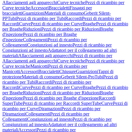
Allacciamenti agli apparecchi
Curve tecniche
Pezzi di ricambio per
Curve tecniche
Accessori
Braccialetti
Fissaggi per
braccialetti
Guarnizioni
Materiali di consumo
Geberit Silent-
PP
Tubi
Pezzi di ricambio per Tubi
Raccordi
Pezzi di ricambio per
Raccordi
Curve
Pezzi di ricambio per Curve
Braghe
Pezzi di ricambio
per Braghe
Riduzioni
Pezzi di ricambio per Riduzioni
Braghe
d'ispezione
Pezzi di ricambio per Braghe
d'ispezione
Collegamenti
Pezzi di ricambio per
Collegamenti
Congiunzioni ad innesto
Pezzi di ricambio per
Congiunzioni ad innesto
Adattatori per il collegamento ad altri
materiali
Allacciamenti agli apparecchi
Pezzi di ricambio per
Allacciamenti agli apparecchi
Curve tecniche
Pezzi di ricambio per
Curve tecniche
Manicotti
Pezzi di ricambio per
Manicotti
Accessori
Braccialetti
Chiusure
Guarnizioni
Tappi di
protezione
Materiali di consumo
Geberit Silent-Pro
Tubi
Pezzi di
ricambio per Tubi
Raccordi
Pezzi di ricambio per
Raccordi
Curve
Pezzi di ricambio per Curve
Braghe
Pezzi di ricambio
per Braghe
Riduzioni
Pezzi di ricambio per Riduzioni
Braghe
d'ispezione
Pezzi di ricambio per Braghe d'ispezione
Raccordi
SuperTube
Pezzi di ricambio per Raccordi SuperTube
Curve
Pezzi di
ricambio per Curve
Diramazioni
Pezzi di ricambio per
Diramazioni
Collegamenti
Pezzi di ricambio per
Collegamenti
Congiunzioni ad innesto
Pezzi di ricambio per
Congiunzioni ad innesto
Adattatori per il collegamento ad altri
materiali
Accessori
Pezzi di ricambio per