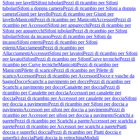
Sifoni per lavelli
Sifoni tubolari
Pezzi di ricambio per Sifoni
tubolari
Sifoni a doppia camera
Pezzi di ricambio per Sifoni a doppia
camera
Giunti per lavello
Pezzi di ricambio per Giunti per
lavello
Manicotti
Pezzi di ricambio per Manicotti
Accessori
Pezzi di
ricambio per Accessori
Sifoni per apparecchi
Pezzi di ricambio per
Sifoni per apparecchi
Sifoni tubolari
Pezzi di ricambio per Sifoni
tubolari
Sifoni da incasso
Pezzi di ricambio per Sifoni da
incasso
Sifoni esterni
Pezzi di ricambio per Sifoni
esterni
Allacciamenti
Pezzi di ricambio per
Allacciamenti
Accessori
Sifoni per lavatoi
Pezzi di ricambio per Sifoni
per lavatoi
Sifoni
Pezzi di ricambio per Sifoni
Curve tecniche
Pezzi di
ricambio per Curve tecniche
Manicotti
Pezzi di ricambio per
Manicotti
Pilette di scarico
Pezzi di ricambio per Pilette di
scarico
Accessori
Pezzi di ricambio per Accessori
Docce e vasche da
bagno
Docce
Scarichi a pavimento per docce
Pezzi di ricambio per
Scarichi a pavimento per docce
Canalette per doccia
Pezzi di
ricambio per Canalette per doccia
Accessori per canalette per
doccia
Pezzi di ricambio per Accessori per canalette per doccia
Sifoni
per doccia a pavimento
Pezzi di ricambio per Sifoni per doccia a
pavimento
Accessori per sifoni per doccia a pavimento
Pezzi di
ricambio per Accessori per sifoni per doccia a pavimento
Scarichi a
parete
Pezzi di ricambio per Scarichi a parete
Accessori per scarichi a
parete
Pezzi di ricambio per Accessori per scarichi a parete
Piatti
doccia e superfici doccia
Pezzi di ricambio per Piatti doccia e
superfici doccia
Piatti doccia in vetrochina
Moduli