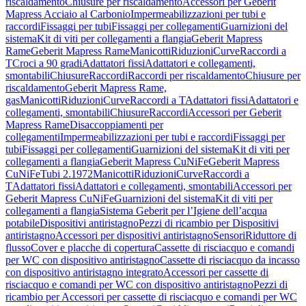
riscaldamento
Chiusure per riscaldamento
Accessori per Geberit
Mapress Acciaio al Carbonio
Impermeabilizzazioni per tubi e
raccordi
Fissaggi per tubi
Fissaggi per collegamenti
Guarnizioni del
sistema
Kit di viti per collegamenti a flangia
Geberit Mapress
Rame
Geberit Mapress Rame
Manicotti
Riduzioni
Curve
Raccordi a
T
Croci a 90 gradi
Adattatori fissi
Adattatori e collegamenti,
smontabili
Chiusure
Raccordi
Raccordi per riscaldamento
Chiusure per
riscaldamento
Geberit Mapress Rame,
gas
Manicotti
Riduzioni
Curve
Raccordi a T
Adattatori fissi
Adattatori e
collegamenti, smontabili
Chiusure
Raccordi
Accessori per Geberit
Mapress Rame
Disaccoppiamenti per
collegamenti
Impermeabilizzazioni per tubi e raccordi
Fissaggi per
tubi
Fissaggi per collegamenti
Guarnizioni del sistema
Kit di viti per
collegamenti a flangia
Geberit Mapress CuNiFe
Geberit Mapress
CuNiFe
Tubi 2.1972
Manicotti
Riduzioni
Curve
Raccordi a
T
Adattatori fissi
Adattatori e collegamenti, smontabili
Accessori per
Geberit Mapress CuNiFe
Guarnizioni del sistema
Kit di viti per
collegamenti a flangia
Sistema Geberit per l’Igiene dell’acqua
potabile
Dispositivi antiristagno
Pezzi di ricambio per Dispositivi
antiristagno
Accessori per dispositivi antiristagno
Sensori
Riduttore di
flusso
Cover e placche di copertura
Cassette di risciacquo e comandi
per WC con dispositivo antiristagno
Cassette di risciacquo da incasso
con dispositivo antiristagno integrato
Accessori per cassette di
risciacquo e comandi per WC con dispositivo antiristagno
Pezzi di
ricambio per Accessori per cassette di risciacquo e comandi per WC