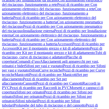
ricambio per Installazione da incasso
Con azionamento elettronico
del risciacquo, funzionamento a rete
Pezzi di ricambio per Con
azionamento elettronico del risciacquo, funzionamento a rete
Con
azionamento elettronico del risciacquo, funzionamento a
batteria
Pezzi di ricambio per Con azionamento elettronico del
risciacquo, funzionamento a batteria
Con azionamento pneumatico
del risciacquo
Pezzi di ricambio per Con azionamento pneumatico
del risciacquo
Installazione esterna
Pezzi di ricambio per Installazione
esterna
Con azionamento elettronico del risciacquo, funzionamento a
batteria
Pezzi di ricambio per Con azionamento elettronico del
risciacquo, funzionamento a batteria
Accessori
Pezzi di ricambio per
Accessori
Kit per il montaggio grezzo e kit di adattamento
Pezzi di
ricambio per Kit per il montaggio grezzo e kit di adattamento
Tubi di
risciacquo, curve di risciacquo e adattatori
Placche di
copertura
Comandi d’uso
Allacciamenti agli apparecchi per vasi,
orinatoi e bidet
Sifoni per vasi e vuotatoi
Pezzi di ricambio per Sifoni
per vasi e vuotatoi
Sifoni
Curve tecniche
Pezzi di ricambio per Curve
tecniche
Manicotti
Pezzi di ricambio per Manicotti
Set per
allacciamento
Pezzi di ricambio per Set per
allacciamento
Cannotti
Pezzi di ricambio per Cannotti
Raccordi in
PVC
Pezzi di ricambio per Raccordi in PVC
Morsetti e cappucci di
copertura
Sifoni per orinatoi
Pezzi di ricambio per Sifoni per
orinatoi
Sifoni per orinatoio
Pezzi di ricambio per Sifoni per
orinatoio
Sifoni tubolari
Pezzi di ricambio per Sifoni
tubolari
Prolunghe del tubo di risciacquo e del cannotto
Pezzi di