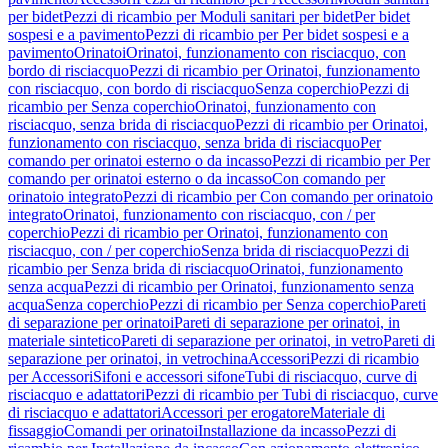
per bidet
Pezzi di ricambio per Moduli sanitari per bidet
Per bidet
sospesi e a pavimento
Pezzi di ricambio per Per bidet sospesi e a
pavimento
Orinatoi
Orinatoi, funzionamento con risciacquo, con
bordo di risciacquo
Pezzi di ricambio per Orinatoi, funzionamento
con risciacquo, con bordo di risciacquo
Senza coperchio
Pezzi di
ricambio per Senza coperchio
Orinatoi, funzionamento con
risciacquo, senza brida di risciacquo
Pezzi di ricambio per Orinatoi,
funzionamento con risciacquo, senza brida di risciacquo
Per
comando per orinatoi esterno o da incasso
Pezzi di ricambio per Per
comando per orinatoi esterno o da incasso
Con comando per
orinatoio integrato
Pezzi di ricambio per Con comando per orinatoio
integrato
Orinatoi, funzionamento con risciacquo, con / per
coperchio
Pezzi di ricambio per Orinatoi, funzionamento con
risciacquo, con / per coperchio
Senza brida di risciacquo
Pezzi di
ricambio per Senza brida di risciacquo
Orinatoi, funzionamento
senza acqua
Pezzi di ricambio per Orinatoi, funzionamento senza
acqua
Senza coperchio
Pezzi di ricambio per Senza coperchio
Pareti
di separazione per orinatoi
Pareti di separazione per orinatoi, in
materiale sintetico
Pareti di separazione per orinatoi, in vetro
Pareti di
separazione per orinatoi, in vetrochina
Accessori
Pezzi di ricambio
per Accessori
Sifoni e accessori sifone
Tubi di risciacquo, curve di
risciacquo e adattatori
Pezzi di ricambio per Tubi di risciacquo, curve
di risciacquo e adattatori
Accessori per erogatore
Materiale di
fissaggio
Comandi per orinatoi
Installazione da incasso
Pezzi di