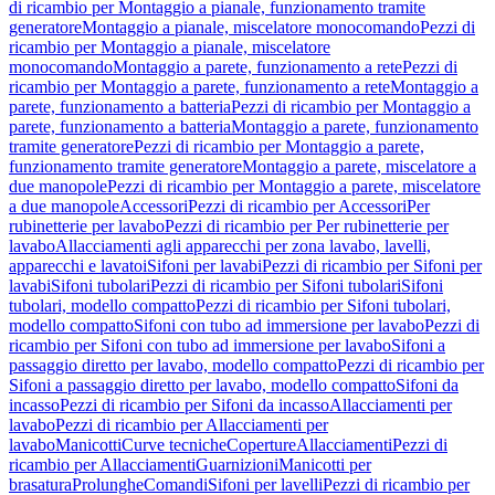
di ricambio per Montaggio a pianale, funzionamento tramite
generatore
Montaggio a pianale, miscelatore monocomando
Pezzi di
ricambio per Montaggio a pianale, miscelatore
monocomando
Montaggio a parete, funzionamento a rete
Pezzi di
ricambio per Montaggio a parete, funzionamento a rete
Montaggio a
parete, funzionamento a batteria
Pezzi di ricambio per Montaggio a
parete, funzionamento a batteria
Montaggio a parete, funzionamento
tramite generatore
Pezzi di ricambio per Montaggio a parete,
funzionamento tramite generatore
Montaggio a parete, miscelatore a
due manopole
Pezzi di ricambio per Montaggio a parete, miscelatore
a due manopole
Accessori
Pezzi di ricambio per Accessori
Per
rubinetterie per lavabo
Pezzi di ricambio per Per rubinetterie per
lavabo
Allacciamenti agli apparecchi per zona lavabo, lavelli,
apparecchi e lavatoi
Sifoni per lavabi
Pezzi di ricambio per Sifoni per
lavabi
Sifoni tubolari
Pezzi di ricambio per Sifoni tubolari
Sifoni
tubolari, modello compatto
Pezzi di ricambio per Sifoni tubolari,
modello compatto
Sifoni con tubo ad immersione per lavabo
Pezzi di
ricambio per Sifoni con tubo ad immersione per lavabo
Sifoni a
passaggio diretto per lavabo, modello compatto
Pezzi di ricambio per
Sifoni a passaggio diretto per lavabo, modello compatto
Sifoni da
incasso
Pezzi di ricambio per Sifoni da incasso
Allacciamenti per
lavabo
Pezzi di ricambio per Allacciamenti per
lavabo
Manicotti
Curve tecniche
Coperture
Allacciamenti
Pezzi di
ricambio per Allacciamenti
Guarnizioni
Manicotti per
brasatura
Prolunghe
Comandi
Sifoni per lavelli
Pezzi di ricambio per