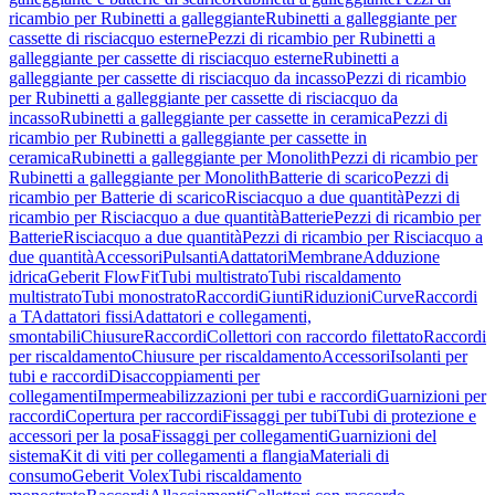
ricambio per Rubinetti a galleggiante
Rubinetti a galleggiante per
cassette di risciacquo esterne
Pezzi di ricambio per Rubinetti a
galleggiante per cassette di risciacquo esterne
Rubinetti a
galleggiante per cassette di risciacquo da incasso
Pezzi di ricambio
per Rubinetti a galleggiante per cassette di risciacquo da
incasso
Rubinetti a galleggiante per cassette in ceramica
Pezzi di
ricambio per Rubinetti a galleggiante per cassette in
ceramica
Rubinetti a galleggiante per Monolith
Pezzi di ricambio per
Rubinetti a galleggiante per Monolith
Batterie di scarico
Pezzi di
ricambio per Batterie di scarico
Risciacquo a due quantità
Pezzi di
ricambio per Risciacquo a due quantità
Batterie
Pezzi di ricambio per
Batterie
Risciacquo a due quantità
Pezzi di ricambio per Risciacquo a
due quantità
Accessori
Pulsanti
Adattatori
Membrane
Adduzione
idrica
Geberit FlowFit
Tubi multistrato
Tubi riscaldamento
multistrato
Tubi monostrato
Raccordi
Giunti
Riduzioni
Curve
Raccordi
a T
Adattatori fissi
Adattatori e collegamenti,
smontabili
Chiusure
Raccordi
Collettori con raccordo filettato
Raccordi
per riscaldamento
Chiusure per riscaldamento
Accessori
Isolanti per
tubi e raccordi
Disaccoppiamenti per
collegamenti
Impermeabilizzazioni per tubi e raccordi
Guarnizioni per
raccordi
Copertura per raccordi
Fissaggi per tubi
Tubi di protezione e
accessori per la posa
Fissaggi per collegamenti
Guarnizioni del
sistema
Kit di viti per collegamenti a flangia
Materiali di
consumo
Geberit Volex
Tubi riscaldamento