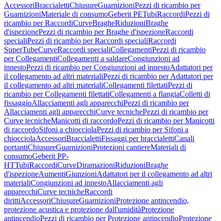
Accessori
Braccialetti
Chiusure
Guarnizioni
Pezzi di ricambio per
Guarnizioni
Materiale di consumo
Geberit PE
Tubi
Raccordi
Pezzi di
ricambio per Raccordi
Curve
Braghe
Riduzioni
Braghe
d'ispezione
Pezzi di ricambio per Braghe d'ispezione
Raccordi
speciali
Pezzi di ricambio per Raccordi speciali
Raccordi
SuperTube
Curve
Raccordi speciali
Collegamenti
Pezzi di ricambio
per Collegamenti
Collegamenti a saldare
Congiunzioni ad
innesto
Pezzi di ricambio per Congiunzioni ad innesto
Adattatori per
il collegamento ad altri materiali
Pezzi di ricambio per Adattatori per
il collegamento ad altri materiali
Collegamenti filettati
Pezzi di
ricambio per Collegamenti filettati
Collegamenti a flangia
Colletti di
fissaggio
Allacciamenti agli apparecchi
Pezzi di ricambio per
Allacciamenti agli apparecchi
Curve tecniche
Pezzi di ricambio per
Curve tecniche
Manicotti di raccordo
Pezzi di ricambio per Manicotti
di raccordo
Sifoni a chiocciola
Pezzi di ricambio per Sifoni a
chiocciola
Accessori
Braccialetti
Fissaggi per braccialetti
Canali
portanti
Chiusure
Guarnizioni
Protezioni cantiere
Materiali di
consumo
Geberit PP-
HT
Tubi
Raccordi
Curve
Diramazioni
Riduzioni
Braghe
d'ispezione
Aumenti
Giunzioni
Adattatori per il collegamento ad altri
materiali
Congiunzioni ad innesto
Allacciamenti agli
apparecchi
Curve tecniche
Raccordi
diritti
Accessori
Chiusure
Guarnizioni
Protezione antincendio,
protezione acustica e protezione dall'umidità
Protezione
antincendio
Pezzi di ricambio per Protezione antincendio
Protezione