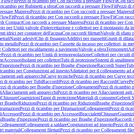
e FlowFit
Pezzi di ricambio per Con raccordi a pressare FlowFit
Con racc
 ricambio per Rubinetti a sfera
Con raccordi a pressare FlowFit
Pezzi di 
pressare Mapress
Pezzi di ricambio per Con raccordi a pressare Mapress
 FlowFit
Pezzi di ricambio per Con raccordi a pressare FlowFit
Con racco
ordi Compact
Con raccordi a pressare Mapress
Pezzi di ricambio per Con 
io per Unità valvole d'intercettazione e collettori per il montaggio da i
ti idrici per contatore dell'acqua
Con raccordi filettati
Valvole di sfiato 
etrali
Nastri adesivi
Clip di fissaggio
Additivi per massetti
Giunti di dilat
 in metallo
Pezzi di ricambio per Cassette da incasso per collettori, in me
r Collettori per riscaldamento a pavimento
Valvole a sfera
Termometri
Ada
e
Pezzi di ricambio per Unità di termoregolazione
Collettori per circuiti d
te
Accessori
Isolanti per collettori
Tubi di protezione
Sistemi di smaltiment
d'ispezione
Pezzi di ricambio per Braghe d'ispezione
Raccordi SuperTub
ricambio per Congiunzioni ad innesto
Adattatori per il collegamento ad al
ciamenti agli apparecchi
Curve tecniche
Pezzi di ricambio per Curve tec
zi di ricambio per Tubi
Raccordi
Pezzi di ricambio per Raccordi
Curve
Pe
zzi di ricambio per Braghe d'ispezione
Collegamenti
Pezzi di ricambio 
li
Allacciamenti agli apparecchi
Pezzi di ricambio per Allacciamenti agli
i
Chiusure
Guarnizioni
Tappi di protezione
Materiali di consumo
Geberit S
per Braghe
Riduzioni
Pezzi di ricambio per Riduzioni
Braghe d'ispezione
iramazioni
Pezzi di ricambio per Diramazioni
Collegamenti
Pezzi di ric
li
Accessori
Pezzi di ricambio per Accessori
Braccialetti
Chiusure
Guarniz
i
Braghe d'ispezione
Pezzi di ricambio per Braghe d'ispezione
Raccordi s
 Collegamenti
Collegamenti a saldare
Congiunzioni ad innesto
Pezzi di r
ri materiali
Collegamenti filettati
Pezzi di ricambio per Collegamenti filet