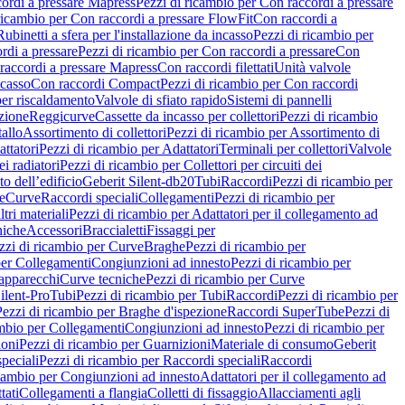
ordi a pressare Mapress
Pezzi di ricambio per Con raccordi a pressare
ricambio per Con raccordi a pressare FlowFit
Con raccordi a
Rubinetti a sfera per l'installazione da incasso
Pezzi di ricambio per
rdi a pressare
Pezzi di ricambio per Con raccordi a pressare
Con
raccordi a pressare Mapress
Con raccordi filettati
Unità valvole
ncasso
Con raccordi Compact
Pezzi di ricambio per Con raccordi
per riscaldamento
Valvole di sfiato rapido
Sistemi di pannelli
azione
Reggicurve
Cassette da incasso per collettori
Pezzi di ricambio
tallo
Assortimento di collettori
Pezzi di ricambio per Assortimento di
ttatori
Pezzi di ricambio per Adattatori
Terminali per collettori
Valvole
ei radiatori
Pezzi di ricambio per Collettori per circuiti dei
o dell’edificio
Geberit Silent-db20
Tubi
Raccordi
Pezzi di ricambio per
e
Curve
Raccordi speciali
Collegamenti
Pezzi di ricambio per
tri materiali
Pezzi di ricambio per Adattatori per il collegamento ad
niche
Accessori
Braccialetti
Fissaggi per
zzi di ricambio per Curve
Braghe
Pezzi di ricambio per
per Collegamenti
Congiunzioni ad innesto
Pezzi di ricambio per
 apparecchi
Curve tecniche
Pezzi di ricambio per Curve
ilent-Pro
Tubi
Pezzi di ricambio per Tubi
Raccordi
Pezzi di ricambio per
Pezzi di ricambio per Braghe d'ispezione
Raccordi SuperTube
Pezzi di
ambio per Collegamenti
Congiunzioni ad innesto
Pezzi di ricambio per
ioni
Pezzi di ricambio per Guarnizioni
Materiale di consumo
Geberit
peciali
Pezzi di ricambio per Raccordi speciali
Raccordi
icambio per Congiunzioni ad innesto
Adattatori per il collegamento ad
tati
Collegamenti a flangia
Colletti di fissaggio
Allacciamenti agli