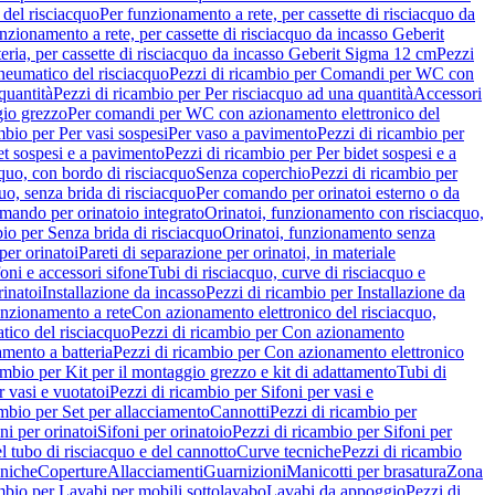
del risciacquo
Per funzionamento a rete, per cassette di risciacquo da
nzionamento a rete, per cassette di risciacquo da incasso Geberit
eria, per cassette di risciacquo da incasso Geberit Sigma 12 cm
Pezzi
umatico del risciacquo
Pezzi di ricambio per Comandi per WC con
quantità
Pezzi di ricambio per Per risciacquo ad una quantità
Accessori
gio grezzo
Per comandi per WC con azionamento elettronico del
mbio per Per vasi sospesi
Per vaso a pavimento
Pezzi di ricambio per
et sospesi e a pavimento
Pezzi di ricambio per Per bidet sospesi e a
quo, con bordo di risciacquo
Senza coperchio
Pezzi di ricambio per
uo, senza brida di risciacquo
Per comando per orinatoi esterno o da
mando per orinatoio integrato
Orinatoi, funzionamento con risciacquo,
bio per Senza brida di risciacquo
Orinatoi, funzionamento senza
per orinatoi
Pareti di separazione per orinatoi, in materiale
foni e accessori sifone
Tubi di risciacquo, curve di risciacquo e
inatoi
Installazione da incasso
Pezzi di ricambio per Installazione da
unzionamento a rete
Con azionamento elettronico del risciacquo,
ico del risciacquo
Pezzi di ricambio per Con azionamento
mento a batteria
Pezzi di ricambio per Con azionamento elettronico
ambio per Kit per il montaggio grezzo e kit di adattamento
Tubi di
r vasi e vuotatoi
Pezzi di ricambio per Sifoni per vasi e
ambio per Set per allacciamento
Cannotti
Pezzi di ricambio per
ni per orinatoi
Sifoni per orinatoio
Pezzi di ricambio per Sifoni per
l tubo di risciacquo e del cannotto
Curve tecniche
Pezzi di ricambio
cniche
Coperture
Allacciamenti
Guarnizioni
Manicotti per brasatura
Zona
mbio per Lavabi per mobili sottolavabo
Lavabi da appoggio
Pezzi di