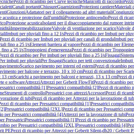
ecniche
Pezzi di ricambio per Curve tecniche
Manicotti di raccordo
Pezzi
ialetti
Canali portanti
Chiusure
Guarnizioni
Protezioni cantiere
Materiali
nti
Giunzioni
Adattatori per il collegamento ad altri materiali
Congiunzio
 acustica e protezione dall'umidità
Protezione antincendio
Pezzi di rica
rico
Protezione acustica
Isolanti per il disaccoppiamento dal rumore intri
midità
Impermeabilizzazione
Valvole di ventilazione per scarico
Valvole d
iali
Imbuti per pluviali fino a 12 l/s
Pezzi di ricambio per Imbuti per pluvi
Pezzi di ricambio per Imbuti per pluviali per canali di gronda
Imbuti per 
ali fino a 25 l/s
Elementi barriera al vapore
Pezzi di ricambio per Elemen
 fino a 25 l/s
Troppopieni d'emergenza
Pezzi di ricambio per Troppopie
Pezzi di ricambio per Per imbuti per pluviali fino a 25 l/s
Fissaggi
Sistem
Per imbuti per pluviali
Per fissaggi
Scarico per tetti convenzionale
Imbuti 
 pavimento
Scarico pavimento per interni ed esterni
Pezzi di ricambio per
pavimento per balcone e terrazzo, 10 x 10 cm
Pezzi di ricambio per Scari
x 13 cm
Scarichi a pavimento per balconi e terrazzi, 13 x 13 cm
Pezzi di 
ete e software
Attrezzi
Attrezzi per Geberit FlowFit
Pezzi di ricambio per
ssatrici compatibilità [1]
Pressatrici compatibilità [2]
Pezzi di ricambio p
one
Strumenti di controllo
Pressatrici con attrezzi
Accessori
Pezzi di ricam
avorazione di tubi
Pezzi di ricambio per Attrezzi per la lavorazione di tub
Pezzi di ricambio per Pressatrici compatibilità [1]
Pressatrici compatibilit
[2]
Pressatrici compatibilità [2XL]
Pezzi di ricambio per Pressatrici comp
o per Pressatrici compatibilità [4]
Attrezzi per la lavorazione di tubi
Pezz
er Pressatrici
Pressatrici compatibilità [1]
Pezzi di ricambio per Pressatric
ambio per Pressatrici compatibilità [2XL]
Pressatrici compatibilità [4]
Pez
rit PE
Pezzi di ricambio per Attrezzi per Geberit Silent-db20 / Geberit 