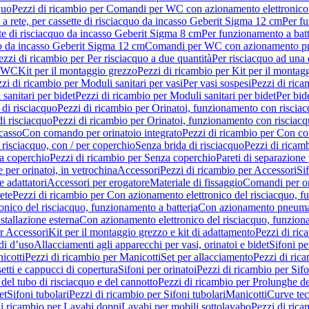
quo
Pezzi di ricambio per Comandi per WC con azionamento elettronico 
a rete, per cassette di risciacquo da incasso Geberit Sigma 12 cm
Per fu
tte di risciacquo da incasso Geberit Sigma 8 cm
Per funzionamento a batt
quo da incasso Geberit Sigma 12 cm
Comandi per WC con azionamento pne
ezzi di ricambio per Per risciacquo a due quantità
Per risciacquo ad una 
r WC
Kit per il montaggio grezzo
Pezzi di ricambio per Kit per il montag
zi di ricambio per Moduli sanitari per vasi
Per vasi sospesi
Pezzi di rica
sanitari per bidet
Pezzi di ricambio per Moduli sanitari per bidet
Per bid
di risciacquo
Pezzi di ricambio per Orinatoi, funzionamento con risciac
i risciacquo
Pezzi di ricambio per Orinatoi, funzionamento con risciacq
ncasso
Con comando per orinatoio integrato
Pezzi di ricambio per Con co
risciacquo, con / per coperchio
Senza brida di risciacquo
Pezzi di ricam
a coperchio
Pezzi di ricambio per Senza coperchio
Pareti di separazione 
e per orinatoi, in vetrochina
Accessori
Pezzi di ricambio per Accessori
Si
e adattatori
Accessori per erogatore
Materiale di fissaggio
Comandi per or
ete
Pezzi di ricambio per Con azionamento elettronico del risciacquo, f
onico del risciacquo, funzionamento a batteria
Con azionamento pneumat
stallazione esterna
Con azionamento elettronico del risciacquo, funziona
r Accessori
Kit per il montaggio grezzo e kit di adattamento
Pezzi di ric
i d’uso
Allacciamenti agli apparecchi per vasi, orinatoi e bidet
Sifoni pe
icotti
Pezzi di ricambio per Manicotti
Set per allacciamento
Pezzi di ric
etti e cappucci di copertura
Sifoni per orinatoi
Pezzi di ricambio per Sifo
del tubo di risciacquo e del cannotto
Pezzi di ricambio per Prolunghe de
et
Sifoni tubolari
Pezzi di ricambio per Sifoni tubolari
Manicotti
Curve te
di ricambio per Lavabi doppi
Lavabi per mobili sottolavabo
Pezzi di rica