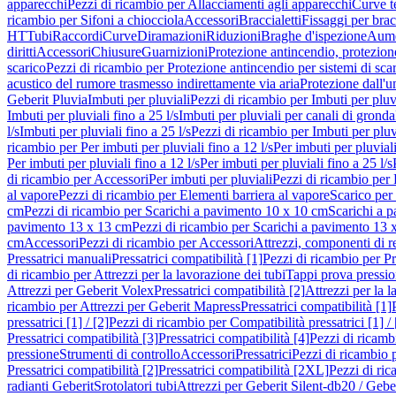
apparecchi
Pezzi di ricambio per Allacciamenti agli apparecchi
Curve t
ricambio per Sifoni a chiocciola
Accessori
Braccialetti
Fissaggi per bracc
HT
Tubi
Raccordi
Curve
Diramazioni
Riduzioni
Braghe d'ispezione
Aume
diritti
Accessori
Chiusure
Guarnizioni
Protezione antincendio, protezione
scarico
Pezzi di ricambio per Protezione antincendio per sistemi di sca
acustico del rumore trasmesso indirettamente via aria
Protezione dall'u
Geberit Pluvia
Imbuti per pluviali
Pezzi di ricambio per Imbuti per pluv
Imbuti per pluviali fino a 25 l/s
Imbuti per pluviali per canali di gronda
l/s
Imbuti per pluviali fino a 25 l/s
Pezzi di ricambio per Imbuti per pluvi
ricambio per Per imbuti per pluviali fino a 12 l/s
Per imbuti per pluviali
Per imbuti per pluviali fino a 12 l/s
Per imbuti per pluviali fino a 25 l/s
di ricambio per Accessori
Per imbuti per pluviali
Pezzi di ricambio per 
al vapore
Pezzi di ricambio per Elementi barriera al vapore
Scarico per
cm
Pezzi di ricambio per Scarichi a pavimento 10 x 10 cm
Scarichi a 
pavimento 13 x 13 cm
Pezzi di ricambio per Scarichi a pavimento 13 
cm
Accessori
Pezzi di ricambio per Accessori
Attrezzi, componenti di r
Pressatrici manuali
Pressatrici compatibilità [1]
Pezzi di ricambio per Pre
di ricambio per Attrezzi per la lavorazione dei tubi
Tappi prova pressi
Attrezzi per Geberit Volex
Pressatrici compatibilità [2]
Attrezzi per la l
ricambio per Attrezzi per Geberit Mapress
Pressatrici compatibilità [1]
pressatrici [1] / [2]
Pezzi di ricambio per Compatibilità pressatrici [1] / 
Pressatrici compatibilità [3]
Pressatrici compatibilità [4]
Pezzi di ricambi
pressione
Strumenti di controllo
Accessori
Pressatrici
Pezzi di ricambio p
Pressatrici compatibilità [2]
Pressatrici compatibilità [2XL]
Pezzi di ric
radianti Geberit
Srotolatori tubi
Attrezzi per Geberit Silent-db20 / Gebe