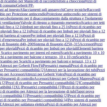
 di ricambio per Manicotti di raccordo
Sifoni a chiocciola
Pezzi di
 di consumo
Geberit PP-
ni ad innesto
Allacciamenti agli apparecchi
Curve tecniche
Raccordi
mbio per Protezione antincendio
Protezione antincendio per sistemi di
nseco
Isolamento per il disaccoppiamento dalla struttura e l'isolamento
i ventilazione
Valvole di ritegno a risparmio energetico
Scarico per tetti
ali fino a 12 l/s
Imbuti per pluviali fino a 25 l/s
Pezzi di ricambio per
pluviali fino a 12 l/s
Pezzi di ricambio per Imbuti per pluviali fino a 12
ti barriera al vapore
Per imbuti per pluviali fino a 12 l/s
Pezzi di
ni d'emergenza
Per imbuti per pluviali fino a 12 l/s
Pezzi di ricambio per
a di fissaggio d40–200
Sistema di fissaggio d250–315
Accessori
Pezzi
per pluviali
Pezzi di ricambio per Imbuti per pluviali
Elementi barriera
 Scarico pavimento per interni ed esterni
Scarichi a pavimento 10 x 10
chi a pavimento per balcone e terrazzo, 10 x 10 cm
Scarichi a
ricambio per Scarichi a pavimento per balconi e terrazzi, 13 x 13
 Attrezzi per Geberit FlowFit
Pressatrici manuali
Pezzi di ricambio per
er Pressatrici compatibilità [2]
Attrezzi per la lavorazione dei tubi
Pezzi
bio per Accessori
Attrezzi per Geberit Volex
Pezzi di ricambio per
i
Strumenti di controllo
Accessori
Attrezzi per Geberit Mapress
Pezzi di
à [2]
Pezzi di ricambio per Pressatrici compatibilità [2]
Compatibilità
atibilità [2XL]
Pressatrici compatibilità [3]
Pezzi di ricambio per
i di ricambio per Attrezzi per la lavorazione di tubi
Tappi prova
i compatibilità [1]
Pressatrici compatibilità [2]
Pezzi di ricambio per
zi di ricambio per Pressatrici compatibilità [4]
Per sistemi di pannelli
PE
Attrezzi per saldatura elettrica
Pezzi di ricambio per Attrezzi per