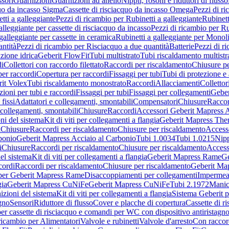
sori
Guarnizioni
Guarnizioni ad anello
Nippli, rosoni e riduttori di flusso
quo da incasso Sigma
Cassette di risciacquo da incasso Omega
Pezzi di r
tti a galleggiante
Pezzi di ricambio per Rubinetti a galleggiante
Rubinett
alleggiante per cassette di risciacquo da incasso
Pezzi di ricambio per Ru
galleggiante per cassette in ceramica
Rubinetti a galleggiante per Monol
ntità
Pezzi di ricambio per Risciacquo a due quantità
Batterie
Pezzi di r
ione idrica
Geberit FlowFit
Tubi multistrato
Tubi riscaldamento multistr
i
Collettori con raccordo filettato
Raccordi per riscaldamento
Chiusure pe
per raccordi
Copertura per raccordi
Fissaggi per tubi
Tubi di protezione e 
it Volex
Tubi riscaldamento monostrato
Raccordi
Allacciamenti
Collettor
ioni per tubi e raccordi
Fissaggi per tubi
Fissaggi per collegamenti
Geber
 fissi
Adattatori e collegamenti, smontabili
Compensatori
Chiusure
Raccor
 collegamenti, smontabili
Chiusure
Raccordi
Accessori Geberit Mapress 
ni del sistema
Kit di viti per collegamenti a flangia
Geberit Mapress The
i
Chiusure
Raccordi per riscaldamento
Chiusure per riscaldamento
Access
bonio
Geberit Mapress Acciaio al Carbonio
Tubi 1.0034
Tubi 1.0215
Nipp
i
Chiusure
Raccordi per riscaldamento
Chiusure per riscaldamento
Access
el sistema
Kit di viti per collegamenti a flangia
Geberit Mapress Rame
Ge
cordi
Raccordi per riscaldamento
Chiusure per riscaldamento
Geberit Ma
per Geberit Mapress Rame
Disaccoppiamenti per collegamenti
Impermeab
gia
Geberit Mapress CuNiFe
Geberit Mapress CuNiFe
Tubi 2.1972
Manic
izioni del sistema
Kit di viti per collegamenti a flangia
Sistema Geberit p
agno
Sensori
Riduttore di flusso
Cover e placche di copertura
Cassette di r
er cassette di risciacquo e comandi per WC con dispositivo antiristagn
ricambio per Alimentatori
Valvole e rubinetti
Valvole d'arresto
Con raccor