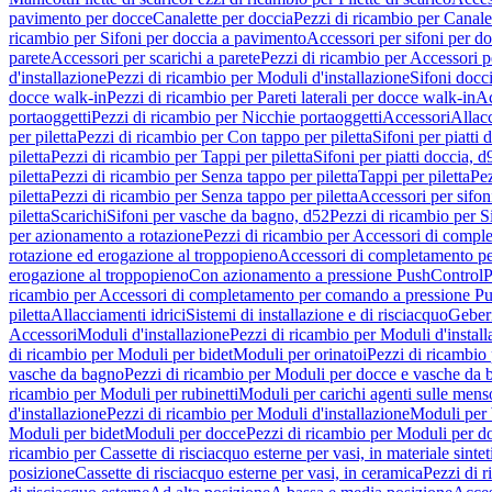
pavimento per docce
Canalette per doccia
Pezzi di ricambio per Canale
ricambio per Sifoni per doccia a pavimento
Accessori per sifoni per d
parete
Accessori per scarichi a parete
Pezzi di ricambio per Accessori pe
d'installazione
Pezzi di ricambio per Moduli d'installazione
Sifoni docci
docce walk-in
Pezzi di ricambio per Pareti laterali per docce walk-in
Ac
portaoggetti
Pezzi di ricambio per Nicchie portaoggetti
Accessori
Allac
per piletta
Pezzi di ricambio per Con tappo per piletta
Sifoni per piatti 
piletta
Pezzi di ricambio per Tappi per piletta
Sifoni per piatti doccia, d
piletta
Pezzi di ricambio per Senza tappo per piletta
Tappi per piletta
Pez
piletta
Pezzi di ricambio per Senza tappo per piletta
Accessori per sifoni
piletta
Scarichi
Sifoni per vasche da bagno, d52
Pezzi di ricambio per S
per azionamento a rotazione
Pezzi di ricambio per Accessori di compl
rotazione ed erogazione al troppopieno
Accessori di completamento pe
erogazione al troppopieno
Con azionamento a pressione PushControl
P
ricambio per Accessori di completamento per comando a pressione P
piletta
Allacciamenti idrici
Sistemi di installazione e di risciacquo
Geber
Accessori
Moduli d'installazione
Pezzi di ricambio per Moduli d'install
di ricambio per Moduli per bidet
Moduli per orinatoi
Pezzi di ricambio 
vasche da bagno
Pezzi di ricambio per Moduli per docce e vasche da
ricambio per Moduli per rubinetti
Moduli per carichi agenti sulle mens
d'installazione
Pezzi di ricambio per Moduli d'installazione
Moduli pe
Moduli per bidet
Moduli per docce
Pezzi di ricambio per Moduli per d
ricambio per Cassette di risciacquo esterne per vasi, in materiale sintet
posizione
Cassette di risciacquo esterne per vasi, in ceramica
Pezzi di r