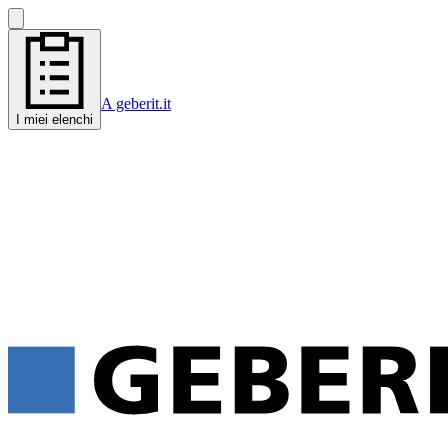
A geberit.it
I miei elenchi