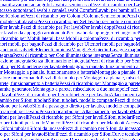
amani
Lavamani ad angolo
Lavabi a semincasso
Pezzi di ricambio per La
ncasso sottopiano
Lavabi a canale
Lavabi Comfort
Lavabi per bambini
La
sori
Colonne
Pezzi di ricambio per Colonne
Colonne
Semicolonne
Pezzi 
 mobile sottolavabo
Pezzi di ricambio per Set lavabo per mobile con mob
i
Per lavabi
Pezzi di ricambio per Per lavabi
Per lavabi doppi
Pezzi di ric
er lavabo da appoggio arrotondato
Per lavabo da appoggio rettangolare
P
 ricambio per Mobili laterali bassi
Mobili a colonna
Pezzi di ricambio pe
riori mobili per bagno
Pezzi di ricambio per Ulteriori mobili per bagno
Me
ganci portasalviette
Elementi luminosi
Maniglie
Set piedini
Lavagne magne
tegrata
Pezzi di ricambio per Con illuminazione integrata
Senza illumina
azione integrata
Senza illuminazione integrata
Pezzi di ricambio per Sen
mbio per Rubinetterie per lavabo
Montaggio a pianale, funzionamento a 
er Montaggio a pianale, funzionamento a batteria
Montaggio a pianale, 
elatore monocomando
Pezzi di ricambio per Montaggio a pianale, misc
rete, funzionamento a batteria
Pezzi di ricambio per Montaggio a parete
ramite generatore
Montaggio a parete, miscelatore a due manopole
Pezzi 
r lavabo
Pezzi di ricambio per Per rubinetterie per lavabo
Allacciamenti a
cambio per Sifoni tubolari
Sifoni tubolari, modello compatto
Pezzi di ric
sione per lavabo
Sifoni a passaggio diretto per lavabo, modello compatt
cciamenti per lavabo
Pezzi di ricambio per Allacciamenti per lavabo
Mani
ifoni per lavelli
Pezzi di ricambio per Sifoni per lavelli
Sifoni tubolari
Pez
o per Giunti per lavello
Manicotti
Pezzi di ricambio per Manicotti
Access
 Sifoni tubolari
Sifoni da incasso
Pezzi di ricambio per Sifoni da incasso
o per Sifoni per lavatoi
Sifoni
Pezzi di ricambio per Sifoni
Curve tecnich
sori
Pezzi di ricambio per Accessori
Docce e vasche da bagno
Docce
Sca