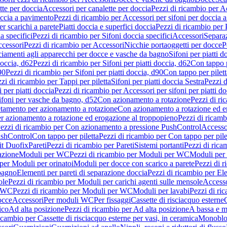
tte per doccia
Accessori per canalette per doccia
Pezzi di ricambio per Ac
occia a pavimento
Pezzi di ricambio per Accessori per sifoni per doccia 
r scarichi a parete
Piatti doccia e superfici doccia
Pezzi di ricambio per P
a specifici
Pezzi di ricambio per Sifoni doccia specifici
Accessori
Separa
cessori
Pezzi di ricambio per Accessori
Nicchie portaoggetti per docce
P
ciamenti agli apparecchi per docce e vasche da bagno
Sifoni per piatti d
doccia, d62
Pezzi di ricambio per Sifoni per piatti doccia, d62
Con tappo p
90
Pezzi di ricambio per Sifoni per piatti doccia, d90
Con tappo per pilett
zi di ricambio per Tappi per piletta
Sifoni per piatti doccia Sestra
Pezzi d
 per piatti doccia
Pezzi di ricambio per Accessori per sifoni per piatti do
ifoni per vasche da bagno, d52
Con azionamento a rotazione
Pezzi di r
etamento per azionamento a rotazione
Con azionamento a rotazione ed e
r azionamento a rotazione ed erogazione al troppopieno
Pezzi di ricam
ezzi di ricambio per Con azionamento a pressione PushControl
Accesso
ushControl
Con tappo per piletta
Pezzi di ricambio per Con tappo per pile
it Duofix
Pareti
Pezzi di ricambio per Pareti
Sistemi portanti
Pezzi di rica
azione
Moduli per WC
Pezzi di ricambio per Moduli per WC
Moduli per 
per Moduli per orinatoi
Moduli per docce con scarico a parete
Pezzi di r
 bagno
Elementi per pareti di separazione doccia
Pezzi di ricambio per Ele
ole
Pezzi di ricambio per Moduli per carichi agenti sulle mensole
Access
r WC
Pezzi di ricambio per Moduli per WC
Moduli per lavabi
Pezzi di ri
occe
Accessori
Per moduli WC
Per fissaggi
Cassette di risciacquo esterne
C
ico
Ad alta posizione
Pezzi di ricambio per Ad alta posizione
A bassa e m
icambio per Cassette di risciacquo esterne per vasi, in ceramica
Monoblo