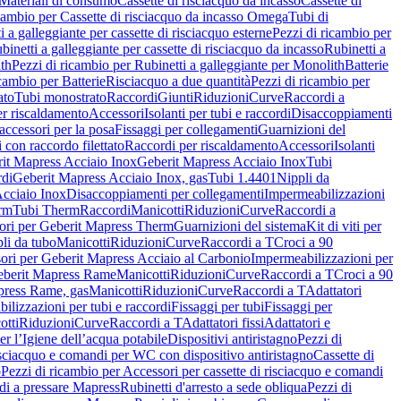
Materiali di consumo
Cassette di risciacquo da incasso
Cassette di
icambio per Cassette di risciacquo da incasso Omega
Tubi di
i a galleggiante per cassette di risciacquo esterne
Pezzi di ricambio per
binetti a galleggiante per cassette di risciacquo da incasso
Rubinetti a
ith
Pezzi di ricambio per Rubinetti a galleggiante per Monolith
Batterie
icambio per Batterie
Risciacquo a due quantità
Pezzi di ricambio per
ato
Tubi monostrato
Raccordi
Giunti
Riduzioni
Curve
Raccordi a
r riscaldamento
Accessori
Isolanti per tubi e raccordi
Disaccoppiamenti
accessori per la posa
Fissaggi per collegamenti
Guarnizioni del
i con raccordo filettato
Raccordi per riscaldamento
Accessori
Isolanti
it Mapress Acciaio Inox
Geberit Mapress Acciaio Inox
Tubi
di
Geberit Mapress Acciaio Inox, gas
Tubi 1.4401
Nippli da
Acciaio Inox
Disaccoppiamenti per collegamenti
Impermeabilizzazioni
rm
Tubi Therm
Raccordi
Manicotti
Riduzioni
Curve
Raccordi a
ori per Geberit Mapress Therm
Guarnizioni del sistema
Kit di viti per
li da tubo
Manicotti
Riduzioni
Curve
Raccordi a T
Croci a 90
ori per Geberit Mapress Acciaio al Carbonio
Impermeabilizzazioni per
berit Mapress Rame
Manicotti
Riduzioni
Curve
Raccordi a T
Croci a 90
press Rame, gas
Manicotti
Riduzioni
Curve
Raccordi a T
Adattatori
ilizzazioni per tubi e raccordi
Fissaggi per tubi
Fissaggi per
otti
Riduzioni
Curve
Raccordi a T
Adattatori fissi
Adattatori e
er l’Igiene dell’acqua potabile
Dispositivi antiristagno
Pezzi di
isciacquo e comandi per WC con dispositivo antiristagno
Cassette di
o
Pezzi di ricambio per Accessori per cassette di risciacquo e comandi
di a pressare Mapress
Rubinetti d'arresto a sede obliqua
Pezzi di