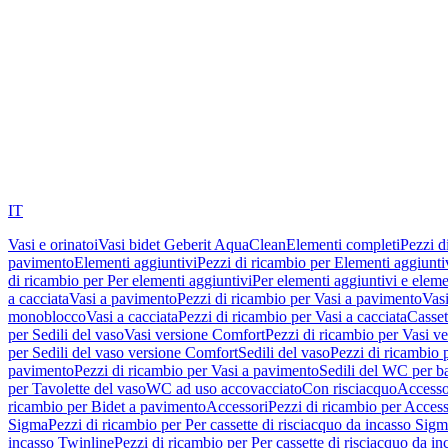
IT
Vasi e orinatoi
Vasi bidet Geberit AquaClean
Elementi completi
Pezzi d
pavimento
Elementi aggiuntivi
Pezzi di ricambio per Elementi aggiunti
di ricambio per Per elementi aggiuntivi
Per elementi aggiuntivi e eleme
a cacciata
Vasi a pavimento
Pezzi di ricambio per Vasi a pavimento
Vasi
monoblocco
Vasi a cacciata
Pezzi di ricambio per Vasi a cacciata
Casset
per Sedili del vaso
Vasi versione Comfort
Pezzi di ricambio per Vasi v
per Sedili del vaso versione Comfort
Sedili del vaso
Pezzi di ricambio p
pavimento
Pezzi di ricambio per Vasi a pavimento
Sedili del WC per b
per Tavolette del vaso
WC ad uso accovacciato
Con risciacquo
Accesso
ricambio per Bidet a pavimento
Accessori
Pezzi di ricambio per Access
Sigma
Pezzi di ricambio per Per cassette di risciacquo da incasso Sig
incasso Twinline
Pezzi di ricambio per Per cassette di risciacquo da i