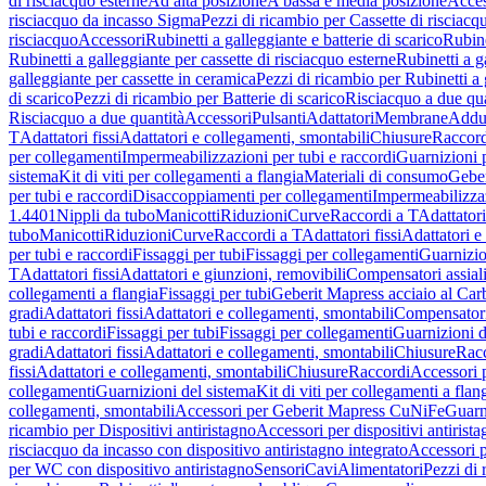
di risciacquo esterne
Ad alta posizione
A bassa e media posizione
Acces
risciacquo da incasso Sigma
Pezzi di ricambio per Cassette di risciac
risciacquo
Accessori
Rubinetti a galleggiante e batterie di scarico
Rubine
Rubinetti a galleggiante per cassette di risciacquo esterne
Rubinetti a g
galleggiante per cassette in ceramica
Pezzi di ricambio per Rubinetti a 
di scarico
Pezzi di ricambio per Batterie di scarico
Risciacquo a due qua
Risciacquo a due quantità
Accessori
Pulsanti
Adattatori
Membrane
Adduz
T
Adattatori fissi
Adattatori e collegamenti, smontabili
Chiusure
Raccord
per collegamenti
Impermeabilizzazioni per tubi e raccordi
Guarnizioni 
sistema
Kit di viti per collegamenti a flangia
Materiali di consumo
Geber
per tubi e raccordi
Disaccoppiamenti per collegamenti
Impermeabilizzaz
1.4401
Nippli da tubo
Manicotti
Riduzioni
Curve
Raccordi a T
Adattatori
tubo
Manicotti
Riduzioni
Curve
Raccordi a T
Adattatori fissi
Adattatori e
per tubi e raccordi
Fissaggi per tubi
Fissaggi per collegamenti
Guarnizio
T
Adattatori fissi
Adattatori e giunzioni, removibili
Compensatori assial
collegamenti a flangia
Fissaggi per tubi
Geberit Mapress acciaio al Car
gradi
Adattatori fissi
Adattatori e collegamenti, smontabili
Compensator
tubi e raccordi
Fissaggi per tubi
Fissaggi per collegamenti
Guarnizioni d
gradi
Adattatori fissi
Adattatori e collegamenti, smontabili
Chiusure
Rac
fissi
Adattatori e collegamenti, smontabili
Chiusure
Raccordi
Accessori 
collegamenti
Guarnizioni del sistema
Kit di viti per collegamenti a flan
collegamenti, smontabili
Accessori per Geberit Mapress CuNiFe
Guarn
ricambio per Dispositivi antiristagno
Accessori per dispositivi antirist
risciacquo da incasso con dispositivo antiristagno integrato
Accessori p
per WC con dispositivo antiristagno
Sensori
Cavi
Alimentatori
Pezzi di 