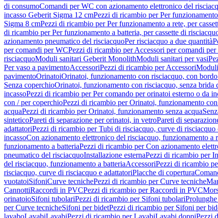
di consumo
Comandi per WC con azionamento elettronico del risciac
incasso Geberit Sigma 12 cm
Pezzi di ricambio per Per funzionamento 
Sigma 8 cm
Pezzi di ricambio per Per funzionamento a rete, per casse
di ricambio per Per funzionamento a batteria, per cassette di risciac
azionamento pneumatico del risciacquo
Per risciacquo a due quantità
P
per comandi per WC
Pezzi di ricambio per Accessori per comandi pe
risciacquo
Moduli sanitari Geberit Monolith
Moduli sanitari per vasi
Pez
Per vaso a pavimento
Accessori
Pezzi di ricambio per Accessori
Moduli 
pavimento
Orinatoi
Orinatoi, funzionamento con risciacquo, con bordo 
Senza coperchio
Orinatoi, funzionamento con risciacquo, senza brida d
incasso
Pezzi di ricambio per Per comando per orinatoi esterno o da i
con / per coperchio
Pezzi di ricambio per Orinatoi, funzionamento con 
acqua
Pezzi di ricambio per Orinatoi, funzionamento senza acqua
Senz
sintetico
Pareti di separazione per orinatoi, in vetro
Pareti di separazion
adattatori
Pezzi di ricambio per Tubi di risciacquo, curve di risciacquo 
incasso
Con azionamento elettronico del risciacquo, funzionamento a r
funzionamento a batteria
Pezzi di ricambio per Con azionamento elettr
pneumatico del risciacquo
Installazione esterna
Pezzi di ricambio per In
del risciacquo, funzionamento a batteria
Accessori
Pezzi di ricambio pe
risciacquo, curve di risciacquo e adattatori
Placche di copertura
Comand
vuotatoi
Sifoni
Curve tecniche
Pezzi di ricambio per Curve tecniche
Man
Cannotti
Raccordi in PVC
Pezzi di ricambio per Raccordi in PVC
Mors
orinatoio
Sifoni tubolari
Pezzi di ricambio per Sifoni tubolari
Prolunghe 
per Curve tecniche
Sifoni per bidet
Pezzi di ricambio per Sifoni per bid
lavabo
Lavabi
Lavabi
Pezzi di ricambio per Lavabi
Lavabi doppi
Pezzi 