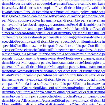
ricambio per Lavabi da appoggio
Lavamani
Pezzi di ricambio per Lav
incasso
Lavabi da incasso sottopiano
Pezzi di ricambio per Lavabi da i
lavabi
Vuotatoi
Pezzi di ricambio per Vuotatoi
Lavatoi polivalenti
Acces
fissaggio
Set lavabo con mobile sottolavabo
Set lavabo per mobile con
per Mobili sottolavabo
Per lavamani
Pezzi di ricambio per Per lavaman
per lavabo
Per lavabo da appoggio arrotondato
Pezzi di ricambio per P
laterali
Pezzi di ricambio per Mobili laterali
Mobili laterali bassi
Pezzi di
a mezza altezza
Mobili pensili
Pezzi di ricambio per Mobili pensili
Ulte
contenitore
Accessori
Inserti per cassetti e portaoggetti
Portasalviette e 
specchio
Specchio
Pezzi di ricambio per Specchio
Con illuminazione in
specchio
Con illuminazione integrata
Pezzi di ricambio per Con illumin
accessori
Prese elettriche
Rubinetti
Rubinetterie per lavabo
Pezzi di rica
rete
Montaggio a pianale, funzionamento a batteria
Pezzi di ricambio p
pianale, funzionamento tramite generatore
Montaggio a pianale, misc
ricambio per Montaggio a parete, funzionamento a rete
Montaggio a pa
generatore
Pezzi di ricambio per Montaggio a parete, funzionamento t
manopole
Accessori
Pezzi di ricambio per Accessori
Per rubinetterie pe
lavabi
Pezzi di ricambio per Sifoni per lavabi
Sifoni tubolari
Pezzi di ri
immersione per lavabo
Pezzi di ricambio per Sifoni con tubo ad immer
compatto
Sifoni da incasso
Pezzi di ricambio per Sifoni da incasso
Alla
Allacciamenti
Guarnizioni
Manicotti per brasatura
Prolunghe
Comandi
S
ricambio per Sifoni a doppia camera
Giunti per lavello
Pezzi di ricambi
ricambio per Sifoni per apparecchi
Sifoni tubolari
Pezzi di ricambio per
ricambio per Allacciamenti
Accessori
Sifoni per lavatoi
Pezzi di ricambi
Manicotti
Pilette di scarico
Pezzi di ricambio per Pilette di scarico
Acces