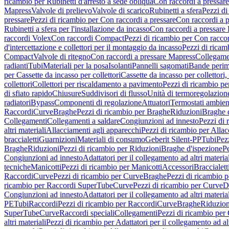
ricambio per Rubinetti d'arresto a sede obliqua
Con raccordi a pressar
Mapress
Valvole di prelievo
Valvole di scarico
Rubinetti a sfera
Pezzi di
pressare
Pezzi di ricambio per Con raccordi a pressare
Con raccordi a 
Rubinetti a sfera per l'installazione da incasso
Con raccordi a pressare
raccordi Volex
Con raccordi Compact
Pezzi di ricambio per Con racc
d'intercettazione e collettori per il montaggio da incasso
Pezzi di ricamb
Compact
Valvole di ritegno
Con raccordi a pressare Mapress
Collegamen
radianti
Tubi
Materiali per la posa
Isolanti
Pannelli sagomati
Bande perim
per Cassette da incasso per collettori
Cassette da incasso per collettori,
collettori
Collettori per riscaldamento a pavimento
Pezzi di ricambio pe
di sfiato rapido
Chiusure
Suddivisori di flusso
Unità di termoregolazion
radiatori
Bypass
Componenti di regolazione
Attuatori
Termostati ambien
Raccordi
Curve
Braghe
Pezzi di ricambio per Braghe
Riduzioni
Braghe 
Collegamenti
Collegamenti a saldare
Congiunzioni ad innesto
Pezzi di 
altri materiali
Allacciamenti agli apparecchi
Pezzi di ricambio per Allac
braccialetti
Guarnizioni
Materiali di consumo
Geberit Silent-PP
Tubi
Pez
Braghe
Riduzioni
Pezzi di ricambio per Riduzioni
Braghe d'ispezione
Pe
Congiunzioni ad innesto
Adattatori per il collegamento ad altri materia
tecniche
Manicotti
Pezzi di ricambio per Manicotti
Accessori
Braccialett
Raccordi
Curve
Pezzi di ricambio per Curve
Braghe
Pezzi di ricambio 
ricambio per Raccordi SuperTube
Curve
Pezzi di ricambio per Curve
D
Congiunzioni ad innesto
Adattatori per il collegamento ad altri materia
PE
Tubi
Raccordi
Pezzi di ricambio per Raccordi
Curve
Braghe
Riduzion
SuperTube
Curve
Raccordi speciali
Collegamenti
Pezzi di ricambio per
altri materiali
Pezzi di ricambio per Adattatori per il collegamento ad alt