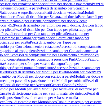
cessori per canalette per doccia
Sifoni per doccia a pavimento
Pezzi di
a pavimento
Scarichi a parete
Pezzi di ricambio per Scarichi a
iatti doccia e superfici doccia
Piatti doccia in vetrochina
Moduli
zioni doccia
Pezzi di ricambio per Separazioni doccia
Pareti laterali per
ezzi di ricambio per Nicchie portaoggetti per docce
Nicchie
occia, d52
Pezzi di ricambio per Sifoni per piatti doccia, d52
Con tappo
er piletta
Pezzi di ricambio per Con tappo per piletta
Tappi per
a
Pezzi di ricambio per Con tappo per piletta
Senza tappo per
i ricambio per Sifoni per piatti doccia Sestra
Senza tappo per
ccia
Tappi per piletta
Pezzi di ricambio per Tappi per
icambio per Con azionamento a rotazione
Accessori di completamento
rogazione al troppopieno
Pezzi di ricambio per Con azionamento a
bio per Accessori di completamento per azionamento a rotazione ed
ri di completamento per comando a pressione PushControl
Pezzi di
tta
Accessori per sifoni per vasche da bagno
Tappi per
mbio per Sistemi portanti
Pannellature
Accessori
Pezzi di ricambio per
lavabi
Pezzi di ricambio per Moduli per lavabi
Moduli per bidet
Pezzi
icambio per Moduli per docce con scarico a parete
Moduli per docce e
menti per pareti di separazione doccia
Moduli per rubinetti
Pezzi di
ori
Pezzi di ricambio per Accessori
Geberit Combifix
Moduli
cambio per Moduli per lavabi
Moduli per bidet
Pezzi di ricambio per
assette di risciacquo esterne per vasi, in materiale sintetico
Pezzi di
edia posizione
Pezzi di ricambio per A bassa e media
cco
Pezzi di ricambio per Monoblocco
Tubi di risciacquo per cassette