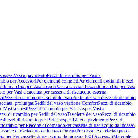
 sospesi
Vasi a pavimento
Pezzi di ricambio per Vasi a
ambio per Accessori
Per elementi completi
Per elementi aggiuntivi
Pezzi
i di ricambio per Vasi sospesi
Vasi a cacciata
Pezzi di ricambio per Vasi
io per Vasi a cacciata per cassetta di risciacquo esterna
so
Pezzi di ricambio per Sedili del vaso
Sedili del vaso
Pezzi di ricambio
acciata, prolungati
Sedili del vaso versione Comfort
Pezzi di ricambio
ni
Vasi sospesi
Pezzi di ricambio per Vasi sospesi
Vasi a
ezzi di ricambio per Sedili del vaso
Tavolette del vaso
Pezzi di ricambio
esi
Pezzi di ricambio per Bidet sospesi
Bidet a pavimento
Pezzi di
 ricambio per Placche di comando
Per cassette di risciacquo da incasso
 cassette di risciacquo da incasso Omega
Per cassette di risciacquo da
io per Per cassette di risciacquo da incasso 300T
Accessori
Materiale