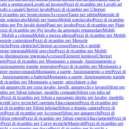
vabi a semincasso
Lavabi ad incasso
Pezzi di ricambio per Lavabi ad
vabi a canale
Ulteriori lavabi
Pezzi di ricambio per Ulteriori
di ricambio per Semicolonne
Accessori
Tappi per piletta
Materiale di
ile sottolavabo
Mobili per bagno
Mobili sottolavabo
Pezzi di ricambio
ambio per Per lavabi doppi
Piani per lavabo
Pezzi di ricambio per Piani
ezzi di ricambio per Per lavabo da appoggio rettangolare
Mobili
r Mobili a colonna
Mobili a mezza altezza
Pezzi di ricambio per Mobili
nsole contenitore
Pezzi di ricambio per Mensole
tiche
Prese elettriche
Ulteriori accessori
Specchi e mobili
zione integrata
Mobili specchio
Pezzi di ricambio per Mobili
za illuminazione integrata
Accessori
Elementi luminosi
Ulteriori
rete
Pezzi di ricambio per Montaggio a pianale, funzionamento a
funzionamento tramite generatore
Pezzi di ricambio per Montaggio a
elatore monocomando
Montaggio a parete, funzionamento a rete
Pezzi di
, funzionamento a batteria
Montaggio a parete, funzionamento tramite
di ricambio per Montaggio a parete, miscelatore a due
gli apparecchi per zona lavabo, lavelli, apparecchi e lavatoi
Sifoni per
ambio per Sifoni tubolari, modello compatto
Sifoni con tubo ad
o
Pezzi di ricambio per Sifoni a passaggio diretto per lavabo, modello
cotti
Curve tecniche
Coperture
Allacciamenti
Pezzi di ricambio per
zi di ricambio per Sifoni tubolari
Sifoni a doppia camera
Pezzi di
ori
Pezzi di ricambio per Accessori
Sifoni per apparecchi
Pezzi di
Sifoni esterni
Pezzi di ricambio per Sifoni esterni
Allacciamenti
Pezzi di
e
Pezzi di ricambio per Curve tecniche
Manicotti
Pezzi di ricambio per
richi a pavimento per docce
Pezzi di ricambio per Scarichi a