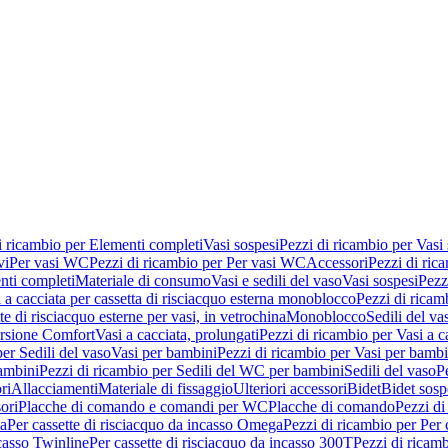
i ricambio per Elementi completi
Vasi sospesi
Pezzi di ricambio per Vasi
vi
Per vasi WC
Pezzi di ricambio per Per vasi WC
Accessori
Pezzi di ric
nti completi
Materiale di consumo
Vasi e sedili del vaso
Vasi sospesi
Pezz
 a cacciata per cassetta di risciacquo esterna monoblocco
Pezzi di ricamb
te di risciacquo esterne per vasi, in vetrochina
Monoblocco
Sedili del va
ersione Comfort
Vasi a cacciata, prolungati
Pezzi di ricambio per Vasi a c
er Sedili del vaso
Vasi per bambini
Pezzi di ricambio per Vasi per bambi
ambini
Pezzi di ricambio per Sedili del WC per bambini
Sedili del vaso
P
ri
Allacciamenti
Materiale di fissaggio
Ulteriori accessori
Bidet
Bidet sosp
ori
Placche di comando e comandi per WC
Placche di comando
Pezzi di
ma
Per cassette di risciacquo da incasso Omega
Pezzi di ricambio per Per
ncasso Twinline
Per cassette di risciacquo da incasso 300T
Pezzi di ricamb