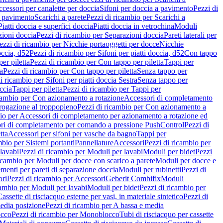
cessori per canalette per doccia
Sifoni per doccia a pavimento
Pezzi di
a pavimento
Scarichi a parete
Pezzi di ricambio per Scarichi a
iatti doccia e superfici doccia
Piatti doccia in vetrochina
Moduli
zioni doccia
Pezzi di ricambio per Separazioni doccia
Pareti laterali per
ezzi di ricambio per Nicchie portaoggetti per docce
Nicchie
occia, d52
Pezzi di ricambio per Sifoni per piatti doccia, d52
Con tappo
er piletta
Pezzi di ricambio per Con tappo per piletta
Tappi per
a
Pezzi di ricambio per Con tappo per piletta
Senza tappo per
i ricambio per Sifoni per piatti doccia Sestra
Senza tappo per
ccia
Tappi per piletta
Pezzi di ricambio per Tappi per
icambio per Con azionamento a rotazione
Accessori di completamento
rogazione al troppopieno
Pezzi di ricambio per Con azionamento a
bio per Accessori di completamento per azionamento a rotazione ed
ri di completamento per comando a pressione PushControl
Pezzi di
tta
Accessori per sifoni per vasche da bagno
Tappi per
mbio per Sistemi portanti
Pannellature
Accessori
Pezzi di ricambio per
lavabi
Pezzi di ricambio per Moduli per lavabi
Moduli per bidet
Pezzi
icambio per Moduli per docce con scarico a parete
Moduli per docce e
menti per pareti di separazione doccia
Moduli per rubinetti
Pezzi di
ori
Pezzi di ricambio per Accessori
Geberit Combifix
Moduli
cambio per Moduli per lavabi
Moduli per bidet
Pezzi di ricambio per
assette di risciacquo esterne per vasi, in materiale sintetico
Pezzi di
edia posizione
Pezzi di ricambio per A bassa e media
cco
Pezzi di ricambio per Monoblocco
Tubi di risciacquo per cassette