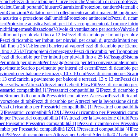
ecniche
Pezzi di ricambio per Curve tecniche
Manicotti di raccordo
Pezzi
ialetti
Canali portanti
Chiusure
Guarnizioni
Protezioni cantiere
Materiali
nti
Giunzioni
Adattatori per il collegamento ad altri materiali
Congiunzio
 acustica e protezione dall'umidità
Protezione antincendio
Pezzi di rica
rico
Protezione acustica
Isolanti per il disaccoppiamento dal rumore intri
midità
Impermeabilizzazione
Valvole di ventilazione per scarico
Valvole d
iali
Imbuti per pluviali fino a 12 l/s
Pezzi di ricambio per Imbuti per pluvi
Pezzi di ricambio per Imbuti per pluviali per canali di gronda
Imbuti per 
ali fino a 25 l/s
Elementi barriera al vapore
Pezzi di ricambio per Elemen
 fino a 25 l/s
Troppopieni d'emergenza
Pezzi di ricambio per Troppopie
Pezzi di ricambio per Per imbuti per pluviali fino a 25 l/s
Fissaggi
Sistem
Per imbuti per pluviali
Per fissaggi
Scarico per tetti convenzionale
Imbuti 
 pavimento
Scarico pavimento per interni ed esterni
Pezzi di ricambio per
pavimento per balcone e terrazzo, 10 x 10 cm
Pezzi di ricambio per Scari
x 13 cm
Scarichi a pavimento per balconi e terrazzi, 13 x 13 cm
Pezzi di 
ete e software
Attrezzi
Attrezzi per Geberit FlowFit
Pezzi di ricambio per
ssatrici compatibilità [1]
Pressatrici compatibilità [2]
Pezzi di ricambio p
one
Strumenti di controllo
Pressatrici con attrezzi
Accessori
Pezzi di ricam
avorazione di tubi
Pezzi di ricambio per Attrezzi per la lavorazione di tub
Pezzi di ricambio per Pressatrici compatibilità [1]
Pressatrici compatibilit
[2]
Pressatrici compatibilità [2XL]
Pezzi di ricambio per Pressatrici comp
o per Pressatrici compatibilità [4]
Attrezzi per la lavorazione di tubi
Pezz
er Pressatrici
Pressatrici compatibilità [1]
Pezzi di ricambio per Pressatric
ambio per Pressatrici compatibilità [2XL]
Pressatrici compatibilità [4]
Pez
rit PE
Pezzi di ricambio per Attrezzi per Geberit Silent-db20 / Geberit 