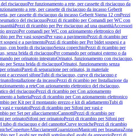
del risciacquo
Per funzionamento a rete, per cassette di risciacquo da
nzionamento a rete, per cassette di risciacquo da incasso Geberit
eria, per cassette di risciacquo da incasso Geberit Sigma 12 cm
Pezzi
umatico del risciacquo
Pezzi di ricambio per Comandi per WC con
quantità
Pezzi di ricambio per Per risciacquo ad una quantità
Accessori
gio grezzo
Per comandi per WC con azionamento elettronico del
mbio per Per vasi sospesi
Per vaso a pavimento
Pezzi di ricambio per
et sospesi e a pavimento
Pezzi di ricambio per Per bidet sospesi e a
quo, con bordo di risciacquo
Senza coperchio
Pezzi di ricambio per
uo, senza brida di risciacquo
Per comando per orinatoi esterno o da
mando per orinatoio integrato
Orinatoi, funzionamento con risciacquo,
bio per Senza brida di risciacquo
Orinatoi, funzionamento senza
per orinatoi
Pareti di separazione per orinatoi, in materiale
foni e accessori sifone
Tubi di risciacquo, curve di risciacquo e
inatoi
Installazione da incasso
Pezzi di ricambio per Installazione da
unzionamento a rete
Con azionamento elettronico del risciacquo,
ico del risciacquo
Pezzi di ricambio per Con azionamento
mento a batteria
Pezzi di ricambio per Con azionamento elettronico
ambio per Kit per il montaggio grezzo e kit di adattamento
Tubi di
r vasi e vuotatoi
Pezzi di ricambio per Sifoni per vasi e
ambio per Set per allacciamento
Cannotti
Pezzi di ricambio per
ni per orinatoi
Sifoni per orinatoio
Pezzi di ricambio per Sifoni per
l tubo di risciacquo e del cannotto
Curve tecniche
Pezzi di ricambio
cniche
Coperture
Allacciamenti
Guarnizioni
Manicotti per brasatura
Zona
mbio per Lavabi per mobili sottolavabo
Lavabi da appoggio
Pezzi di