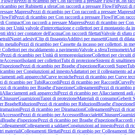
e FlowFit
Pezzi di ricambio per Con raccordi a pressare FlowFit
Con racc
 ricambio per Rubinetti a sfera
Con raccordi a pressare FlowFit
Pezzi di 
pressare Mapress
Pezzi di ricambio per Con raccordi a pressare Mapress
 FlowFit
Pezzi di ricambio per Con raccordi a pressare FlowFit
Con racco
ordi Compact
Con raccordi a pressare Mapress
Pezzi di ricambio per Con 
io per Unità valvole d'intercettazione e collettori per il montaggio da i
ti idrici per contatore dell'acqua
Con raccordi filettati
Valvole di sfiato 
etrali
Nastri adesivi
Clip di fissaggio
Additivi per massetti
Giunti di dilat
 in metallo
Pezzi di ricambio per Cassette da incasso per collettori, in me
r Collettori per riscaldamento a pavimento
Valvole a sfera
Termometri
Ada
e
Pezzi di ricambio per Unità di termoregolazione
Collettori per circuiti d
te
Accessori
Isolanti per collettori
Tubi di protezione
Sistemi di smaltiment
d'ispezione
Pezzi di ricambio per Braghe d'ispezione
Raccordi SuperTub
ricambio per Congiunzioni ad innesto
Adattatori per il collegamento ad al
ciamenti agli apparecchi
Curve tecniche
Pezzi di ricambio per Curve tec
zi di ricambio per Tubi
Raccordi
Pezzi di ricambio per Raccordi
Curve
Pe
zzi di ricambio per Braghe d'ispezione
Collegamenti
Pezzi di ricambio 
li
Allacciamenti agli apparecchi
Pezzi di ricambio per Allacciamenti agli
i
Chiusure
Guarnizioni
Tappi di protezione
Materiali di consumo
Geberit S
per Braghe
Riduzioni
Pezzi di ricambio per Riduzioni
Braghe d'ispezione
iramazioni
Pezzi di ricambio per Diramazioni
Collegamenti
Pezzi di ric
li
Accessori
Pezzi di ricambio per Accessori
Braccialetti
Chiusure
Guarniz
i
Braghe d'ispezione
Pezzi di ricambio per Braghe d'ispezione
Raccordi s
 Collegamenti
Collegamenti a saldare
Congiunzioni ad innesto
Pezzi di r
ri materiali
Collegamenti filettati
Pezzi di ricambio per Collegamenti filet