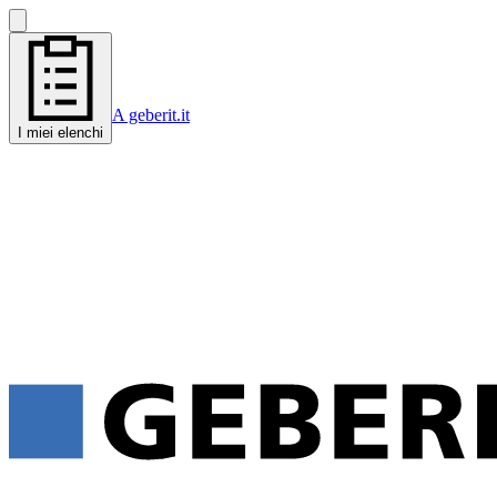
A geberit.it
I miei elenchi