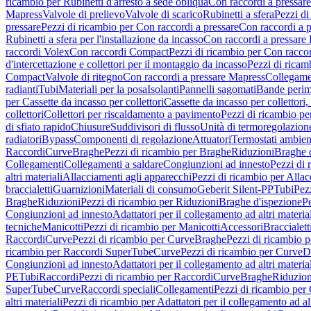
ricambio per Rubinetti d'arresto a sede obliqua
Con raccordi a pressar
Mapress
Valvole di prelievo
Valvole di scarico
Rubinetti a sfera
Pezzi di
pressare
Pezzi di ricambio per Con raccordi a pressare
Con raccordi a 
Rubinetti a sfera per l'installazione da incasso
Con raccordi a pressare
raccordi Volex
Con raccordi Compact
Pezzi di ricambio per Con racc
d'intercettazione e collettori per il montaggio da incasso
Pezzi di ricamb
Compact
Valvole di ritegno
Con raccordi a pressare Mapress
Collegamen
radianti
Tubi
Materiali per la posa
Isolanti
Pannelli sagomati
Bande perim
per Cassette da incasso per collettori
Cassette da incasso per collettori,
collettori
Collettori per riscaldamento a pavimento
Pezzi di ricambio pe
di sfiato rapido
Chiusure
Suddivisori di flusso
Unità di termoregolazion
radiatori
Bypass
Componenti di regolazione
Attuatori
Termostati ambien
Raccordi
Curve
Braghe
Pezzi di ricambio per Braghe
Riduzioni
Braghe 
Collegamenti
Collegamenti a saldare
Congiunzioni ad innesto
Pezzi di 
altri materiali
Allacciamenti agli apparecchi
Pezzi di ricambio per Allac
braccialetti
Guarnizioni
Materiali di consumo
Geberit Silent-PP
Tubi
Pez
Braghe
Riduzioni
Pezzi di ricambio per Riduzioni
Braghe d'ispezione
Pe
Congiunzioni ad innesto
Adattatori per il collegamento ad altri materia
tecniche
Manicotti
Pezzi di ricambio per Manicotti
Accessori
Braccialett
Raccordi
Curve
Pezzi di ricambio per Curve
Braghe
Pezzi di ricambio 
ricambio per Raccordi SuperTube
Curve
Pezzi di ricambio per Curve
D
Congiunzioni ad innesto
Adattatori per il collegamento ad altri materia
PE
Tubi
Raccordi
Pezzi di ricambio per Raccordi
Curve
Braghe
Riduzion
SuperTube
Curve
Raccordi speciali
Collegamenti
Pezzi di ricambio per
altri materiali
Pezzi di ricambio per Adattatori per il collegamento ad alt