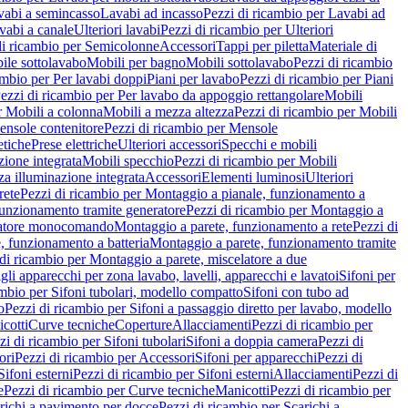
vabi a semincasso
Lavabi ad incasso
Pezzi di ricambio per Lavabi ad
vabi a canale
Ulteriori lavabi
Pezzi di ricambio per Ulteriori
di ricambio per Semicolonne
Accessori
Tappi per piletta
Materiale di
ile sottolavabo
Mobili per bagno
Mobili sottolavabo
Pezzi di ricambio
ambio per Per lavabi doppi
Piani per lavabo
Pezzi di ricambio per Piani
ezzi di ricambio per Per lavabo da appoggio rettangolare
Mobili
r Mobili a colonna
Mobili a mezza altezza
Pezzi di ricambio per Mobili
nsole contenitore
Pezzi di ricambio per Mensole
tiche
Prese elettriche
Ulteriori accessori
Specchi e mobili
zione integrata
Mobili specchio
Pezzi di ricambio per Mobili
za illuminazione integrata
Accessori
Elementi luminosi
Ulteriori
rete
Pezzi di ricambio per Montaggio a pianale, funzionamento a
funzionamento tramite generatore
Pezzi di ricambio per Montaggio a
elatore monocomando
Montaggio a parete, funzionamento a rete
Pezzi di
, funzionamento a batteria
Montaggio a parete, funzionamento tramite
di ricambio per Montaggio a parete, miscelatore a due
gli apparecchi per zona lavabo, lavelli, apparecchi e lavatoi
Sifoni per
ambio per Sifoni tubolari, modello compatto
Sifoni con tubo ad
o
Pezzi di ricambio per Sifoni a passaggio diretto per lavabo, modello
cotti
Curve tecniche
Coperture
Allacciamenti
Pezzi di ricambio per
zi di ricambio per Sifoni tubolari
Sifoni a doppia camera
Pezzi di
ori
Pezzi di ricambio per Accessori
Sifoni per apparecchi
Pezzi di
Sifoni esterni
Pezzi di ricambio per Sifoni esterni
Allacciamenti
Pezzi di
e
Pezzi di ricambio per Curve tecniche
Manicotti
Pezzi di ricambio per
richi a pavimento per docce
Pezzi di ricambio per Scarichi a