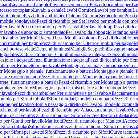
amani
Lavamani ad angolo
Lavabi a semincasso
Pezzi di ricambio per La
ncasso sottopiano
Lavabi a canale
Lavabi Comfort
Lavabi per bambini
La
sori
Colonne
Pezzi di ricambio per Colonne
Colonne
Semicolonne
Pezzi 
 mobile sottolavabo
Pezzi di ricambio per Set lavabo per mobile con mob
i
Per lavabi
Pezzi di ricambio per Per lavabi
Per lavabi doppi
Pezzi di ric
er lavabo da appoggio arrotondato
Per lavabo da appoggio rettangolare
P
 ricambio per Mobili laterali bassi
Mobili a colonna
Pezzi di ricambio pe
riori mobili per bagno
Pezzi di ricambio per Ulteriori mobili per bagno
Me
ganci portasalviette
Elementi luminosi
Maniglie
Set piedini
Lavagne magne
tegrata
Pezzi di ricambio per Con illuminazione integrata
Senza illumina
azione integrata
Senza illuminazione integrata
Pezzi di ricambio per Sen
mbio per Rubinetterie per lavabo
Montaggio a pianale, funzionamento a 
er Montaggio a pianale, funzionamento a batteria
Montaggio a pianale, 
elatore monocomando
Pezzi di ricambio per Montaggio a pianale, misc
rete, funzionamento a batteria
Pezzi di ricambio per Montaggio a parete
ramite generatore
Montaggio a parete, miscelatore a due manopole
Pezzi 
r lavabo
Pezzi di ricambio per Per rubinetterie per lavabo
Allacciamenti a
cambio per Sifoni tubolari
Sifoni tubolari, modello compatto
Pezzi di ric
sione per lavabo
Sifoni a passaggio diretto per lavabo, modello compatt
cciamenti per lavabo
Pezzi di ricambio per Allacciamenti per lavabo
Mani
ifoni per lavelli
Pezzi di ricambio per Sifoni per lavelli
Sifoni tubolari
Pez
o per Giunti per lavello
Manicotti
Pezzi di ricambio per Manicotti
Access
 Sifoni tubolari
Sifoni da incasso
Pezzi di ricambio per Sifoni da incasso
o per Sifoni per lavatoi
Sifoni
Pezzi di ricambio per Sifoni
Curve tecnich
sori
Pezzi di ricambio per Accessori
Docce e vasche da bagno
Docce
Sca