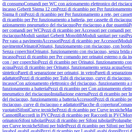
di consumo
Comandi per WC con azionamento elettronico del risciac
incasso Geberit Sigma 12 cm
Pezzi di ricambio per Per funzionamento 
Sigma 8 cm
Pezzi di ricambio per Per funzionamento a rete, per casse
di ricambio per Per funzionamento a batteria, per cassette di risciac
azionamento pneumatico del risciacquo
Per risciacquo a due quantità
P
per comandi per WC
Pezzi di ricambio per Accessori per comandi pe
risciacquo
Moduli sanitari Geberit Monolith
Moduli sanitari per vasi
Pez
Per vaso a pavimento
Accessori
Pezzi di ricambio per Accessori
Moduli 
pavimento
Orinatoi
Orinatoi, funzionamento con risciacquo, con bordo 
Senza coperchio
Orinatoi, funzionamento con risciacquo, senza brida d
incasso
Pezzi di ricambio per Per comando per orinatoi esterno o da i
con / per coperchio
Pezzi di ricambio per Orinatoi, funzionamento con 
acqua
Pezzi di ricambio per Orinatoi, funzionamento senza acqua
Senz
sintetico
Pareti di separazione per orinatoi, in vetro
Pareti di separazion
adattatori
Pezzi di ricambio per Tubi di risciacquo, curve di risciacquo 
incasso
Con azionamento elettronico del risciacquo, funzionamento a r
funzionamento a batteria
Pezzi di ricambio per Con azionamento elettr
pneumatico del risciacquo
Installazione esterna
Pezzi di ricambio per In
del risciacquo, funzionamento a batteria
Accessori
Pezzi di ricambio pe
risciacquo, curve di risciacquo e adattatori
Placche di copertura
Comand
vuotatoi
Sifoni
Curve tecniche
Pezzi di ricambio per Curve tecniche
Man
Cannotti
Raccordi in PVC
Pezzi di ricambio per Raccordi in PVC
Mors
orinatoio
Sifoni tubolari
Pezzi di ricambio per Sifoni tubolari
Prolunghe 
per Curve tecniche
Sifoni per bidet
Pezzi di ricambio per Sifoni per bid
lavabo
Lavabi
Lavabi
Pezzi di ricambio per Lavabi
Lavabi doppi
Pezzi 