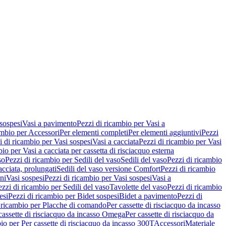
 sospesi
Vasi a pavimento
Pezzi di ricambio per Vasi a
ambio per Accessori
Per elementi completi
Per elementi aggiuntivi
Pezzi
i di ricambio per Vasi sospesi
Vasi a cacciata
Pezzi di ricambio per Vasi
io per Vasi a cacciata per cassetta di risciacquo esterna
so
Pezzi di ricambio per Sedili del vaso
Sedili del vaso
Pezzi di ricambio
acciata, prolungati
Sedili del vaso versione Comfort
Pezzi di ricambio
ni
Vasi sospesi
Pezzi di ricambio per Vasi sospesi
Vasi a
ezzi di ricambio per Sedili del vaso
Tavolette del vaso
Pezzi di ricambio
esi
Pezzi di ricambio per Bidet sospesi
Bidet a pavimento
Pezzi di
 ricambio per Placche di comando
Per cassette di risciacquo da incasso
 cassette di risciacquo da incasso Omega
Per cassette di risciacquo da
io per Per cassette di risciacquo da incasso 300T
Accessori
Materiale