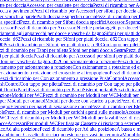
tte per doccia
Accessori per canalette per doccia
Pezzi di ricambio per Ac
occia a pavimento
Pezzi di ricambio per Accessori per sifoni per doccia 
r scarichi a parete
Piatti doccia e superfici doccia
Pezzi di ricambio per P
a specifici
Pezzi di ricambio per Sifoni doccia specifici
Accessori
Separa
cessori
Pezzi di ricambio per Accessori
Nicchie portaoggetti per docce
P
ciamenti agli apparecchi per docce e vasche da bagno
Sifoni per piatti d
doccia, d62
Pezzi di ricambio per Sifoni per piatti doccia, d62
Con tappo p
90
Pezzi di ricambio per Sifoni per piatti doccia, d90
Con tappo per pilett
zi di ricambio per Tappi per piletta
Sifoni per piatti doccia Sestra
Pezzi d
 per piatti doccia
Pezzi di ricambio per Accessori per sifoni per piatti do
ifoni per vasche da bagno, d52
Con azionamento a rotazione
Pezzi di r
etamento per azionamento a rotazione
Con azionamento a rotazione ed e
r azionamento a rotazione ed erogazione al troppopieno
Pezzi di ricam
ezzi di ricambio per Con azionamento a pressione PushControl
Accesso
ushControl
Con tappo per piletta
Pezzi di ricambio per Con tappo per pile
it Duofix
Pareti
Pezzi di ricambio per Pareti
Sistemi portanti
Pezzi di rica
azione
Moduli per WC
Pezzi di ricambio per Moduli per WC
Moduli per 
per Moduli per orinatoi
Moduli per docce con scarico a parete
Pezzi di r
 bagno
Elementi per pareti di separazione doccia
Pezzi di ricambio per Ele
ole
Pezzi di ricambio per Moduli per carichi agenti sulle mensole
Access
r WC
Pezzi di ricambio per Moduli per WC
Moduli per lavabi
Pezzi di ri
occe
Accessori
Per moduli WC
Per fissaggi
Cassette di risciacquo esterne
C
ico
Ad alta posizione
Pezzi di ricambio per Ad alta posizione
A bassa e m
icambio per Cassette di risciacquo esterne per vasi, in ceramica
Monoblo