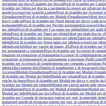
pavimento per docce
Canalette per doccia
Pezzi di ricambio per Canale
ricambio per Sifoni per doccia a pavimento
Accessori per sifoni per d
parete
Accessori per scarichi a parete
Pezzi di ricambio per Accessori pe
d'installazione
Pezzi di ricambio per Moduli d'installazione
Sifoni docci
docce walk-in
Pezzi di ricambio per Pareti laterali per docce walk-in
Ac
portaoggetti
Pezzi di ricambio per Nicchie portaoggetti
Accessori
Allac
per piletta
Pezzi di ricambio per Con tappo per piletta
Sifoni per piatti 
piletta
Pezzi di ricambio per Tappi per piletta
Sifoni per piatti doccia, d
piletta
Pezzi di ricambio per Senza tappo per piletta
Tappi per piletta
Pez
piletta
Pezzi di ricambio per Senza tappo per piletta
Accessori per sifoni
piletta
Scarichi
Sifoni per vasche da bagno, d52
Pezzi di ricambio per S
per azionamento a rotazione
Pezzi di ricambio per Accessori di compl
rotazione ed erogazione al troppopieno
Accessori di completamento pe
erogazione al troppopieno
Con azionamento a pressione PushControl
P
ricambio per Accessori di completamento per comando a pressione P
piletta
Allacciamenti idrici
Sistemi di installazione e di risciacquo
Geber
Accessori
Moduli d'installazione
Pezzi di ricambio per Moduli d'install
di ricambio per Moduli per bidet
Moduli per orinatoi
Pezzi di ricambio 
vasche da bagno
Pezzi di ricambio per Moduli per docce e vasche da
ricambio per Moduli per rubinetti
Moduli per carichi agenti sulle mens
d'installazione
Pezzi di ricambio per Moduli d'installazione
Moduli pe
Moduli per bidet
Moduli per docce
Pezzi di ricambio per Moduli per d
ricambio per Cassette di risciacquo esterne per vasi, in materiale sintet
posizione
Cassette di risciacquo esterne per vasi, in ceramica
Pezzi di r