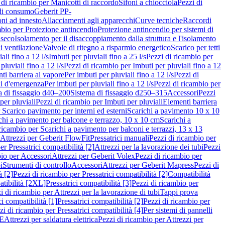
 di ricambio per Manicotti di raccordo
Sifoni a chiocciola
Pezzi di
 di consumo
Geberit PP-
ni ad innesto
Allacciamenti agli apparecchi
Curve tecniche
Raccordi
mbio per Protezione antincendio
Protezione antincendio per sistemi di
nseco
Isolamento per il disaccoppiamento dalla struttura e l'isolamento
i ventilazione
Valvole di ritegno a risparmio energetico
Scarico per tetti
ali fino a 12 l/s
Imbuti per pluviali fino a 25 l/s
Pezzi di ricambio per
pluviali fino a 12 l/s
Pezzi di ricambio per Imbuti per pluviali fino a 12
ti barriera al vapore
Per imbuti per pluviali fino a 12 l/s
Pezzi di
ni d'emergenza
Per imbuti per pluviali fino a 12 l/s
Pezzi di ricambio per
a di fissaggio d40–200
Sistema di fissaggio d250–315
Accessori
Pezzi
per pluviali
Pezzi di ricambio per Imbuti per pluviali
Elementi barriera
 Scarico pavimento per interni ed esterni
Scarichi a pavimento 10 x 10
chi a pavimento per balcone e terrazzo, 10 x 10 cm
Scarichi a
ricambio per Scarichi a pavimento per balconi e terrazzi, 13 x 13
 Attrezzi per Geberit FlowFit
Pressatrici manuali
Pezzi di ricambio per
er Pressatrici compatibilità [2]
Attrezzi per la lavorazione dei tubi
Pezzi
bio per Accessori
Attrezzi per Geberit Volex
Pezzi di ricambio per
i
Strumenti di controllo
Accessori
Attrezzi per Geberit Mapress
Pezzi di
à [2]
Pezzi di ricambio per Pressatrici compatibilità [2]
Compatibilità
atibilità [2XL]
Pressatrici compatibilità [3]
Pezzi di ricambio per
i di ricambio per Attrezzi per la lavorazione di tubi
Tappi prova
i compatibilità [1]
Pressatrici compatibilità [2]
Pezzi di ricambio per
zi di ricambio per Pressatrici compatibilità [4]
Per sistemi di pannelli
PE
Attrezzi per saldatura elettrica
Pezzi di ricambio per Attrezzi per