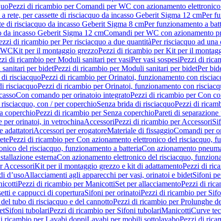
quo
Pezzi di ricambio per Comandi per WC con azionamento elettronico 
a rete, per cassette di risciacquo da incasso Geberit Sigma 12 cm
Per fu
tte di risciacquo da incasso Geberit Sigma 8 cm
Per funzionamento a batt
quo da incasso Geberit Sigma 12 cm
Comandi per WC con azionamento pne
ezzi di ricambio per Per risciacquo a due quantità
Per risciacquo ad una 
r WC
Kit per il montaggio grezzo
Pezzi di ricambio per Kit per il montag
zi di ricambio per Moduli sanitari per vasi
Per vasi sospesi
Pezzi di rica
sanitari per bidet
Pezzi di ricambio per Moduli sanitari per bidet
Per bid
di risciacquo
Pezzi di ricambio per Orinatoi, funzionamento con risciac
i risciacquo
Pezzi di ricambio per Orinatoi, funzionamento con risciacq
ncasso
Con comando per orinatoio integrato
Pezzi di ricambio per Con co
risciacquo, con / per coperchio
Senza brida di risciacquo
Pezzi di ricam
a coperchio
Pezzi di ricambio per Senza coperchio
Pareti di separazione 
e per orinatoi, in vetrochina
Accessori
Pezzi di ricambio per Accessori
Si
e adattatori
Accessori per erogatore
Materiale di fissaggio
Comandi per or
ete
Pezzi di ricambio per Con azionamento elettronico del risciacquo, f
onico del risciacquo, funzionamento a batteria
Con azionamento pneumat
stallazione esterna
Con azionamento elettronico del risciacquo, funziona
r Accessori
Kit per il montaggio grezzo e kit di adattamento
Pezzi di ric
i d’uso
Allacciamenti agli apparecchi per vasi, orinatoi e bidet
Sifoni pe
icotti
Pezzi di ricambio per Manicotti
Set per allacciamento
Pezzi di ric
etti e cappucci di copertura
Sifoni per orinatoi
Pezzi di ricambio per Sifo
del tubo di risciacquo e del cannotto
Pezzi di ricambio per Prolunghe de
et
Sifoni tubolari
Pezzi di ricambio per Sifoni tubolari
Manicotti
Curve te
di ricambio per Lavabi doppi
Lavabi per mobili sottolavabo
Pezzi di rica