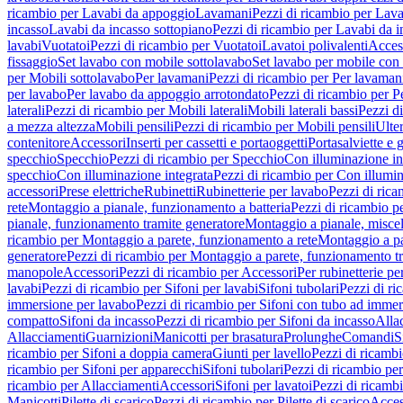
ricambio per Lavabi da appoggio
Lavamani
Pezzi di ricambio per Lav
incasso
Lavabi da incasso sottopiano
Pezzi di ricambio per Lavabi da i
lavabi
Vuotatoi
Pezzi di ricambio per Vuotatoi
Lavatoi polivalenti
Acces
fissaggio
Set lavabo con mobile sottolavabo
Set lavabo per mobile con
per Mobili sottolavabo
Per lavamani
Pezzi di ricambio per Per lavaman
per lavabo
Per lavabo da appoggio arrotondato
Pezzi di ricambio per P
laterali
Pezzi di ricambio per Mobili laterali
Mobili laterali bassi
Pezzi di
a mezza altezza
Mobili pensili
Pezzi di ricambio per Mobili pensili
Ulte
contenitore
Accessori
Inserti per cassetti e portaoggetti
Portasalviette e 
specchio
Specchio
Pezzi di ricambio per Specchio
Con illuminazione in
specchio
Con illuminazione integrata
Pezzi di ricambio per Con illumin
accessori
Prese elettriche
Rubinetti
Rubinetterie per lavabo
Pezzi di rica
rete
Montaggio a pianale, funzionamento a batteria
Pezzi di ricambio p
pianale, funzionamento tramite generatore
Montaggio a pianale, misc
ricambio per Montaggio a parete, funzionamento a rete
Montaggio a pa
generatore
Pezzi di ricambio per Montaggio a parete, funzionamento t
manopole
Accessori
Pezzi di ricambio per Accessori
Per rubinetterie pe
lavabi
Pezzi di ricambio per Sifoni per lavabi
Sifoni tubolari
Pezzi di ri
immersione per lavabo
Pezzi di ricambio per Sifoni con tubo ad immer
compatto
Sifoni da incasso
Pezzi di ricambio per Sifoni da incasso
Alla
Allacciamenti
Guarnizioni
Manicotti per brasatura
Prolunghe
Comandi
S
ricambio per Sifoni a doppia camera
Giunti per lavello
Pezzi di ricambi
ricambio per Sifoni per apparecchi
Sifoni tubolari
Pezzi di ricambio per
ricambio per Allacciamenti
Accessori
Sifoni per lavatoi
Pezzi di ricambi
Manicotti
Pilette di scarico
Pezzi di ricambio per Pilette di scarico
Acces