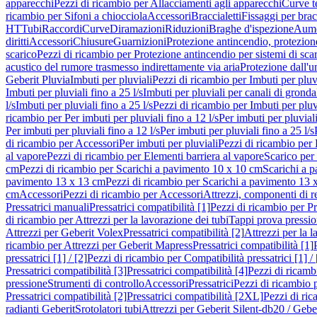
apparecchi
Pezzi di ricambio per Allacciamenti agli apparecchi
Curve t
ricambio per Sifoni a chiocciola
Accessori
Braccialetti
Fissaggi per bracc
HT
Tubi
Raccordi
Curve
Diramazioni
Riduzioni
Braghe d'ispezione
Aume
diritti
Accessori
Chiusure
Guarnizioni
Protezione antincendio, protezione
scarico
Pezzi di ricambio per Protezione antincendio per sistemi di sca
acustico del rumore trasmesso indirettamente via aria
Protezione dall'u
Geberit Pluvia
Imbuti per pluviali
Pezzi di ricambio per Imbuti per pluv
Imbuti per pluviali fino a 25 l/s
Imbuti per pluviali per canali di gronda
l/s
Imbuti per pluviali fino a 25 l/s
Pezzi di ricambio per Imbuti per pluvi
ricambio per Per imbuti per pluviali fino a 12 l/s
Per imbuti per pluviali
Per imbuti per pluviali fino a 12 l/s
Per imbuti per pluviali fino a 25 l/s
di ricambio per Accessori
Per imbuti per pluviali
Pezzi di ricambio per 
al vapore
Pezzi di ricambio per Elementi barriera al vapore
Scarico per
cm
Pezzi di ricambio per Scarichi a pavimento 10 x 10 cm
Scarichi a 
pavimento 13 x 13 cm
Pezzi di ricambio per Scarichi a pavimento 13 
cm
Accessori
Pezzi di ricambio per Accessori
Attrezzi, componenti di r
Pressatrici manuali
Pressatrici compatibilità [1]
Pezzi di ricambio per Pre
di ricambio per Attrezzi per la lavorazione dei tubi
Tappi prova pressi
Attrezzi per Geberit Volex
Pressatrici compatibilità [2]
Attrezzi per la l
ricambio per Attrezzi per Geberit Mapress
Pressatrici compatibilità [1]
pressatrici [1] / [2]
Pezzi di ricambio per Compatibilità pressatrici [1] / 
Pressatrici compatibilità [3]
Pressatrici compatibilità [4]
Pezzi di ricambi
pressione
Strumenti di controllo
Accessori
Pressatrici
Pezzi di ricambio p
Pressatrici compatibilità [2]
Pressatrici compatibilità [2XL]
Pezzi di ric
radianti Geberit
Srotolatori tubi
Attrezzi per Geberit Silent-db20 / Gebe