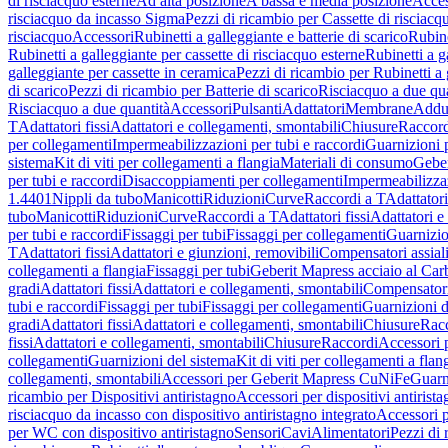
di risciacquo esterne
Ad alta posizione
A bassa e media posizione
Acces
risciacquo da incasso Sigma
Pezzi di ricambio per Cassette di risciac
risciacquo
Accessori
Rubinetti a galleggiante e batterie di scarico
Rubine
Rubinetti a galleggiante per cassette di risciacquo esterne
Rubinetti a g
galleggiante per cassette in ceramica
Pezzi di ricambio per Rubinetti a 
di scarico
Pezzi di ricambio per Batterie di scarico
Risciacquo a due qua
Risciacquo a due quantità
Accessori
Pulsanti
Adattatori
Membrane
Adduz
T
Adattatori fissi
Adattatori e collegamenti, smontabili
Chiusure
Raccord
per collegamenti
Impermeabilizzazioni per tubi e raccordi
Guarnizioni 
sistema
Kit di viti per collegamenti a flangia
Materiali di consumo
Geber
per tubi e raccordi
Disaccoppiamenti per collegamenti
Impermeabilizzaz
1.4401
Nippli da tubo
Manicotti
Riduzioni
Curve
Raccordi a T
Adattatori
tubo
Manicotti
Riduzioni
Curve
Raccordi a T
Adattatori fissi
Adattatori e
per tubi e raccordi
Fissaggi per tubi
Fissaggi per collegamenti
Guarnizio
T
Adattatori fissi
Adattatori e giunzioni, removibili
Compensatori assial
collegamenti a flangia
Fissaggi per tubi
Geberit Mapress acciaio al Car
gradi
Adattatori fissi
Adattatori e collegamenti, smontabili
Compensator
tubi e raccordi
Fissaggi per tubi
Fissaggi per collegamenti
Guarnizioni d
gradi
Adattatori fissi
Adattatori e collegamenti, smontabili
Chiusure
Rac
fissi
Adattatori e collegamenti, smontabili
Chiusure
Raccordi
Accessori 
collegamenti
Guarnizioni del sistema
Kit di viti per collegamenti a flan
collegamenti, smontabili
Accessori per Geberit Mapress CuNiFe
Guarn
ricambio per Dispositivi antiristagno
Accessori per dispositivi antirist
risciacquo da incasso con dispositivo antiristagno integrato
Accessori p
per WC con dispositivo antiristagno
Sensori
Cavi
Alimentatori
Pezzi di 