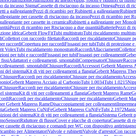
sori
Guarnizioni
Guarnizioni ad anello
Nippli, rosoni e riduttori di flusso
quo da incasso Sigma
Cassette di risciacquo da incasso Omega
Pezzi di r
tti a galleggiante
Pezzi di ricambio per Rubinetti a galleggiante
Rubinett
alleggiante per cassette di risciacquo da incasso
Pezzi di ricambio per Ru
galleggiante per cassette in ceramica
Rubinetti a galleggiante per Monol
ntità
Pezzi di ricambio per Risciacquo a due quantità
Batterie
Pezzi di r
ione idrica
Geberit FlowFit
Tubi multistrato
Tubi riscaldamento multistr
i
Collettori con raccordo filettato
Raccordi per riscaldamento
Chiusure pe
per raccordi
Copertura per raccordi
Fissaggi per tubi
Tubi di protezione e 
it Volex
Tubi riscaldamento monostrato
Raccordi
Allacciamenti
Collettor
ioni per tubi e raccordi
Fissaggi per tubi
Fissaggi per collegamenti
Geber
 fissi
Adattatori e collegamenti, smontabili
Compensatori
Chiusure
Raccor
 collegamenti, smontabili
Chiusure
Raccordi
Accessori Geberit Mapress 
ni del sistema
Kit di viti per collegamenti a flangia
Geberit Mapress The
i
Chiusure
Raccordi per riscaldamento
Chiusure per riscaldamento
Access
bonio
Geberit Mapress Acciaio al Carbonio
Tubi 1.0034
Tubi 1.0215
Nipp
i
Chiusure
Raccordi per riscaldamento
Chiusure per riscaldamento
Access
el sistema
Kit di viti per collegamenti a flangia
Geberit Mapress Rame
Ge
cordi
Raccordi per riscaldamento
Chiusure per riscaldamento
Geberit Ma
per Geberit Mapress Rame
Disaccoppiamenti per collegamenti
Impermeab
gia
Geberit Mapress CuNiFe
Geberit Mapress CuNiFe
Tubi 2.1972
Manic
izioni del sistema
Kit di viti per collegamenti a flangia
Sistema Geberit p
agno
Sensori
Riduttore di flusso
Cover e placche di copertura
Cassette di r
er cassette di risciacquo e comandi per WC con dispositivo antiristagn
ricambio per Alimentatori
Valvole e rubinetti
Valvole d'arresto
Con raccor