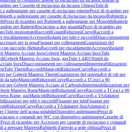
Materiali di consumo
Cassette di risciacquo da incasso
Cassette di
icambio per Cassette di risciacquo da incasso Omega
Tubi di
i a galleggiante per cassette di risciacquo esterne
Pezzi di ricambio per
binetti a galleggiante per cassette di risciacquo da incasso
Rubinetti a
ith
Pezzi di ricambio per Rubinetti a galleggiante per Monolith
Batterie
icambio per Batterie
Risciacquo a due quantità
Pezzi di ricambio per
ato
Tubi monostrato
Raccordi
Giunti
Riduzioni
Curve
Raccordi a
r riscaldamento
Accessori
Isolanti per tubi e raccordi
Disaccoppiamenti
accessori per la posa
Fissaggi per collegamenti
Guarnizioni del
i con raccordo filettato
Raccordi per riscaldamento
Accessori
Isolanti
it Mapress Acciaio Inox
Geberit Mapress Acciaio Inox
Tubi
di
Geberit Mapress Acciaio Inox, gas
Tubi 1.4401
Nippli da
Acciaio Inox
Disaccoppiamenti per collegamenti
Impermeabilizzazioni
rm
Tubi Therm
Raccordi
Manicotti
Riduzioni
Curve
Raccordi a
ori per Geberit Mapress Therm
Guarnizioni del sistema
Kit di viti per
li da tubo
Manicotti
Riduzioni
Curve
Raccordi a T
Croci a 90
ori per Geberit Mapress Acciaio al Carbonio
Impermeabilizzazioni per
berit Mapress Rame
Manicotti
Riduzioni
Curve
Raccordi a T
Croci a 90
press Rame, gas
Manicotti
Riduzioni
Curve
Raccordi a T
Adattatori
ilizzazioni per tubi e raccordi
Fissaggi per tubi
Fissaggi per
otti
Riduzioni
Curve
Raccordi a T
Adattatori fissi
Adattatori e
er l’Igiene dell’acqua potabile
Dispositivi antiristagno
Pezzi di
isciacquo e comandi per WC con dispositivo antiristagno
Cassette di
o
Pezzi di ricambio per Accessori per cassette di risciacquo e comandi
di a pressare Mapress
Rubinetti d'arresto a sede obliqua
Pezzi di