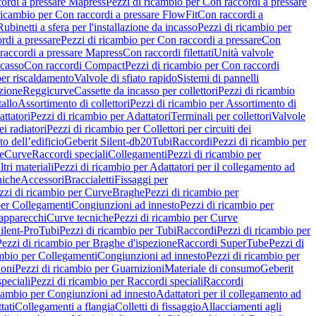
ordi a pressare Mapress
Pezzi di ricambio per Con raccordi a pressare
ricambio per Con raccordi a pressare FlowFit
Con raccordi a
Rubinetti a sfera per l'installazione da incasso
Pezzi di ricambio per
rdi a pressare
Pezzi di ricambio per Con raccordi a pressare
Con
raccordi a pressare Mapress
Con raccordi filettati
Unità valvole
ncasso
Con raccordi Compact
Pezzi di ricambio per Con raccordi
per riscaldamento
Valvole di sfiato rapido
Sistemi di pannelli
azione
Reggicurve
Cassette da incasso per collettori
Pezzi di ricambio
tallo
Assortimento di collettori
Pezzi di ricambio per Assortimento di
ttatori
Pezzi di ricambio per Adattatori
Terminali per collettori
Valvole
ei radiatori
Pezzi di ricambio per Collettori per circuiti dei
o dell’edificio
Geberit Silent-db20
Tubi
Raccordi
Pezzi di ricambio per
e
Curve
Raccordi speciali
Collegamenti
Pezzi di ricambio per
tri materiali
Pezzi di ricambio per Adattatori per il collegamento ad
niche
Accessori
Braccialetti
Fissaggi per
zzi di ricambio per Curve
Braghe
Pezzi di ricambio per
per Collegamenti
Congiunzioni ad innesto
Pezzi di ricambio per
 apparecchi
Curve tecniche
Pezzi di ricambio per Curve
ilent-Pro
Tubi
Pezzi di ricambio per Tubi
Raccordi
Pezzi di ricambio per
Pezzi di ricambio per Braghe d'ispezione
Raccordi SuperTube
Pezzi di
ambio per Collegamenti
Congiunzioni ad innesto
Pezzi di ricambio per
ioni
Pezzi di ricambio per Guarnizioni
Materiale di consumo
Geberit
peciali
Pezzi di ricambio per Raccordi speciali
Raccordi
icambio per Congiunzioni ad innesto
Adattatori per il collegamento ad
tati
Collegamenti a flangia
Colletti di fissaggio
Allacciamenti agli