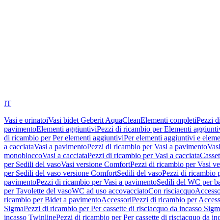
IT
Vasi e orinatoi
Vasi bidet Geberit AquaClean
Elementi completi
Pezzi d
pavimento
Elementi aggiuntivi
Pezzi di ricambio per Elementi aggiunti
di ricambio per Per elementi aggiuntivi
Per elementi aggiuntivi e eleme
a cacciata
Vasi a pavimento
Pezzi di ricambio per Vasi a pavimento
Vasi
monoblocco
Vasi a cacciata
Pezzi di ricambio per Vasi a cacciata
Casset
per Sedili del vaso
Vasi versione Comfort
Pezzi di ricambio per Vasi v
per Sedili del vaso versione Comfort
Sedili del vaso
Pezzi di ricambio p
pavimento
Pezzi di ricambio per Vasi a pavimento
Sedili del WC per b
per Tavolette del vaso
WC ad uso accovacciato
Con risciacquo
Accesso
ricambio per Bidet a pavimento
Accessori
Pezzi di ricambio per Access
Sigma
Pezzi di ricambio per Per cassette di risciacquo da incasso Sig
incasso Twinline
Pezzi di ricambio per Per cassette di risciacquo da i