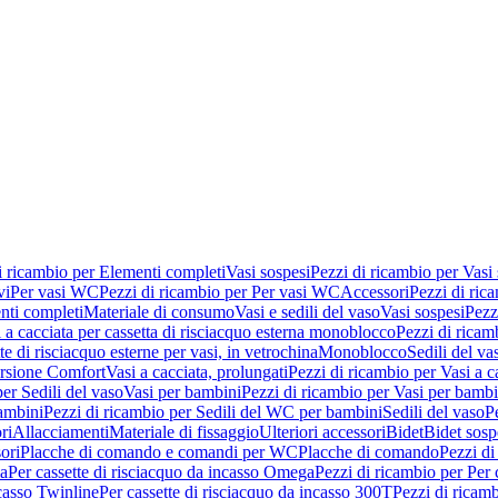
i ricambio per Elementi completi
Vasi sospesi
Pezzi di ricambio per Vasi
vi
Per vasi WC
Pezzi di ricambio per Per vasi WC
Accessori
Pezzi di ric
nti completi
Materiale di consumo
Vasi e sedili del vaso
Vasi sospesi
Pezz
 a cacciata per cassetta di risciacquo esterna monoblocco
Pezzi di ricamb
te di risciacquo esterne per vasi, in vetrochina
Monoblocco
Sedili del va
ersione Comfort
Vasi a cacciata, prolungati
Pezzi di ricambio per Vasi a c
er Sedili del vaso
Vasi per bambini
Pezzi di ricambio per Vasi per bambi
ambini
Pezzi di ricambio per Sedili del WC per bambini
Sedili del vaso
P
ri
Allacciamenti
Materiale di fissaggio
Ulteriori accessori
Bidet
Bidet sosp
ori
Placche di comando e comandi per WC
Placche di comando
Pezzi di
ma
Per cassette di risciacquo da incasso Omega
Pezzi di ricambio per Per
ncasso Twinline
Per cassette di risciacquo da incasso 300T
Pezzi di ricamb