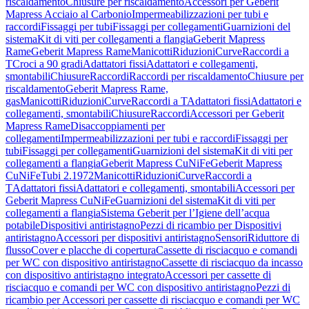
riscaldamento
Chiusure per riscaldamento
Accessori per Geberit
Mapress Acciaio al Carbonio
Impermeabilizzazioni per tubi e
raccordi
Fissaggi per tubi
Fissaggi per collegamenti
Guarnizioni del
sistema
Kit di viti per collegamenti a flangia
Geberit Mapress
Rame
Geberit Mapress Rame
Manicotti
Riduzioni
Curve
Raccordi a
T
Croci a 90 gradi
Adattatori fissi
Adattatori e collegamenti,
smontabili
Chiusure
Raccordi
Raccordi per riscaldamento
Chiusure per
riscaldamento
Geberit Mapress Rame,
gas
Manicotti
Riduzioni
Curve
Raccordi a T
Adattatori fissi
Adattatori e
collegamenti, smontabili
Chiusure
Raccordi
Accessori per Geberit
Mapress Rame
Disaccoppiamenti per
collegamenti
Impermeabilizzazioni per tubi e raccordi
Fissaggi per
tubi
Fissaggi per collegamenti
Guarnizioni del sistema
Kit di viti per
collegamenti a flangia
Geberit Mapress CuNiFe
Geberit Mapress
CuNiFe
Tubi 2.1972
Manicotti
Riduzioni
Curve
Raccordi a
T
Adattatori fissi
Adattatori e collegamenti, smontabili
Accessori per
Geberit Mapress CuNiFe
Guarnizioni del sistema
Kit di viti per
collegamenti a flangia
Sistema Geberit per l’Igiene dell’acqua
potabile
Dispositivi antiristagno
Pezzi di ricambio per Dispositivi
antiristagno
Accessori per dispositivi antiristagno
Sensori
Riduttore di
flusso
Cover e placche di copertura
Cassette di risciacquo e comandi
per WC con dispositivo antiristagno
Cassette di risciacquo da incasso
con dispositivo antiristagno integrato
Accessori per cassette di
risciacquo e comandi per WC con dispositivo antiristagno
Pezzi di
ricambio per Accessori per cassette di risciacquo e comandi per WC