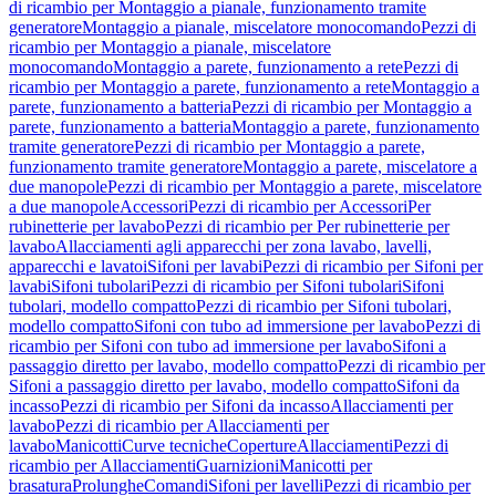
di ricambio per Montaggio a pianale, funzionamento tramite
generatore
Montaggio a pianale, miscelatore monocomando
Pezzi di
ricambio per Montaggio a pianale, miscelatore
monocomando
Montaggio a parete, funzionamento a rete
Pezzi di
ricambio per Montaggio a parete, funzionamento a rete
Montaggio a
parete, funzionamento a batteria
Pezzi di ricambio per Montaggio a
parete, funzionamento a batteria
Montaggio a parete, funzionamento
tramite generatore
Pezzi di ricambio per Montaggio a parete,
funzionamento tramite generatore
Montaggio a parete, miscelatore a
due manopole
Pezzi di ricambio per Montaggio a parete, miscelatore
a due manopole
Accessori
Pezzi di ricambio per Accessori
Per
rubinetterie per lavabo
Pezzi di ricambio per Per rubinetterie per
lavabo
Allacciamenti agli apparecchi per zona lavabo, lavelli,
apparecchi e lavatoi
Sifoni per lavabi
Pezzi di ricambio per Sifoni per
lavabi
Sifoni tubolari
Pezzi di ricambio per Sifoni tubolari
Sifoni
tubolari, modello compatto
Pezzi di ricambio per Sifoni tubolari,
modello compatto
Sifoni con tubo ad immersione per lavabo
Pezzi di
ricambio per Sifoni con tubo ad immersione per lavabo
Sifoni a
passaggio diretto per lavabo, modello compatto
Pezzi di ricambio per
Sifoni a passaggio diretto per lavabo, modello compatto
Sifoni da
incasso
Pezzi di ricambio per Sifoni da incasso
Allacciamenti per
lavabo
Pezzi di ricambio per Allacciamenti per
lavabo
Manicotti
Curve tecniche
Coperture
Allacciamenti
Pezzi di
ricambio per Allacciamenti
Guarnizioni
Manicotti per
brasatura
Prolunghe
Comandi
Sifoni per lavelli
Pezzi di ricambio per