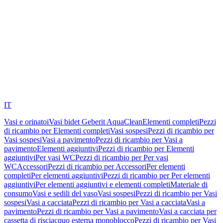
IT
Vasi e orinatoi
Vasi bidet Geberit AquaClean
Elementi completi
Pezzi
di ricambio per Elementi completi
Vasi sospesi
Pezzi di ricambio per
Vasi sospesi
Vasi a pavimento
Pezzi di ricambio per Vasi a
pavimento
Elementi aggiuntivi
Pezzi di ricambio per Elementi
aggiuntivi
Per vasi WC
Pezzi di ricambio per Per vasi
WC
Accessori
Pezzi di ricambio per Accessori
Per elementi
completi
Per elementi aggiuntivi
Pezzi di ricambio per Per elementi
aggiuntivi
Per elementi aggiuntivi e elementi completi
Materiale di
consumo
Vasi e sedili del vaso
Vasi sospesi
Pezzi di ricambio per Vasi
sospesi
Vasi a cacciata
Pezzi di ricambio per Vasi a cacciata
Vasi a
pavimento
Pezzi di ricambio per Vasi a pavimento
Vasi a cacciata per
cassetta di risciacquo esterna monoblocco
Pezzi di ricambio per Vasi