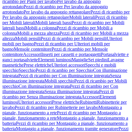
ricambio per Piani per lavabo
Per lavabo da appoggio
arrotondato
Pezzi di ricambio per Per lavabo da appoggio
arrotondato
Per lavabo da appoggio rettangolare
Pezzi di ricambio per
Per lavabo da appoggio rettangolare
Mobili laterali
Pezzi di ricambio
per Mobili laterali
Mobili laterali bassi
Pezzi di ricambio per Mobili
laterali bassi
Mobili a colonna
Pezzi di ricambio per Mobili a
colonna
Mobili a mezza altezza
Pezzi di ricambio per Mobili a mezza
altezza
Mobili pensili
Pezzi di ricambio per Mobili pensili
Ulteriori
mobili per bagno
Pezzi di ricambio per Ulteriori mobili per
bagno
Mensole contenitore
Pezzi di ricambio per Mensole
contenitore
Accessori
Inserti per cassetti e portaoggetti
Portasalviette e
ganci portasalviette
Elementi luminosi
Maniglie
Set piedini
Lavagne
magnetiche
Prese elettriche
Ulteriori accessori
Specchi e mobili
specchio
Specchio
Pezzi di ricambio per Specchio
Con illuminazione
integrata
Pezzi di ricambio per Con illuminazione integrata
Senza
illuminazione integrata
Mobili specchio
Pezzi di ricambio per Mobili
specchio
Con illuminazione integrata
Pezzi di ricambio per Con
illuminazione integrata
Senza illuminazione integrata
Pezzi di
ricambio per Senza illuminazione integrata
Accessori
Elementi
luminosi
Ulteriori accessori
Prese elettriche
Rubinetti
Rubinetterie per
lavabo
Pezzi di ricambio per Rubinetterie per lavabo
Montaggio a
pianale, funzionamento a rete
Pezzi di ricambio per Montaggio a
pianale, funzionamento a rete
Montaggio a pianale, funzionamento a
batteria
Pezzi di ricambio per Montaggio a pianale, funzionamento a
batteria
Montaggio a pianale, funzionamento tramite generatore
Pezzi