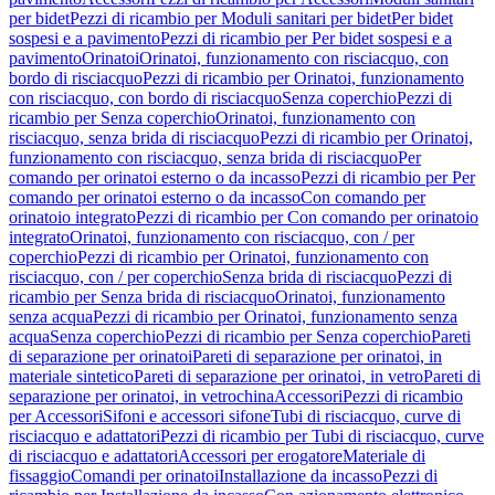
per bidet
Pezzi di ricambio per Moduli sanitari per bidet
Per bidet
sospesi e a pavimento
Pezzi di ricambio per Per bidet sospesi e a
pavimento
Orinatoi
Orinatoi, funzionamento con risciacquo, con
bordo di risciacquo
Pezzi di ricambio per Orinatoi, funzionamento
con risciacquo, con bordo di risciacquo
Senza coperchio
Pezzi di
ricambio per Senza coperchio
Orinatoi, funzionamento con
risciacquo, senza brida di risciacquo
Pezzi di ricambio per Orinatoi,
funzionamento con risciacquo, senza brida di risciacquo
Per
comando per orinatoi esterno o da incasso
Pezzi di ricambio per Per
comando per orinatoi esterno o da incasso
Con comando per
orinatoio integrato
Pezzi di ricambio per Con comando per orinatoio
integrato
Orinatoi, funzionamento con risciacquo, con / per
coperchio
Pezzi di ricambio per Orinatoi, funzionamento con
risciacquo, con / per coperchio
Senza brida di risciacquo
Pezzi di
ricambio per Senza brida di risciacquo
Orinatoi, funzionamento
senza acqua
Pezzi di ricambio per Orinatoi, funzionamento senza
acqua
Senza coperchio
Pezzi di ricambio per Senza coperchio
Pareti
di separazione per orinatoi
Pareti di separazione per orinatoi, in
materiale sintetico
Pareti di separazione per orinatoi, in vetro
Pareti di
separazione per orinatoi, in vetrochina
Accessori
Pezzi di ricambio
per Accessori
Sifoni e accessori sifone
Tubi di risciacquo, curve di
risciacquo e adattatori
Pezzi di ricambio per Tubi di risciacquo, curve
di risciacquo e adattatori
Accessori per erogatore
Materiale di
fissaggio
Comandi per orinatoi
Installazione da incasso
Pezzi di