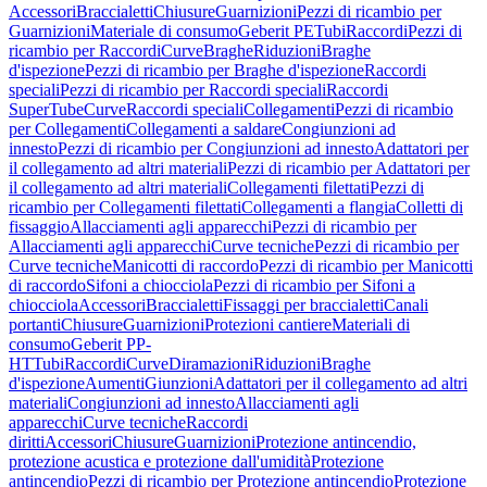
Accessori
Braccialetti
Chiusure
Guarnizioni
Pezzi di ricambio per
Guarnizioni
Materiale di consumo
Geberit PE
Tubi
Raccordi
Pezzi di
ricambio per Raccordi
Curve
Braghe
Riduzioni
Braghe
d'ispezione
Pezzi di ricambio per Braghe d'ispezione
Raccordi
speciali
Pezzi di ricambio per Raccordi speciali
Raccordi
SuperTube
Curve
Raccordi speciali
Collegamenti
Pezzi di ricambio
per Collegamenti
Collegamenti a saldare
Congiunzioni ad
innesto
Pezzi di ricambio per Congiunzioni ad innesto
Adattatori per
il collegamento ad altri materiali
Pezzi di ricambio per Adattatori per
il collegamento ad altri materiali
Collegamenti filettati
Pezzi di
ricambio per Collegamenti filettati
Collegamenti a flangia
Colletti di
fissaggio
Allacciamenti agli apparecchi
Pezzi di ricambio per
Allacciamenti agli apparecchi
Curve tecniche
Pezzi di ricambio per
Curve tecniche
Manicotti di raccordo
Pezzi di ricambio per Manicotti
di raccordo
Sifoni a chiocciola
Pezzi di ricambio per Sifoni a
chiocciola
Accessori
Braccialetti
Fissaggi per braccialetti
Canali
portanti
Chiusure
Guarnizioni
Protezioni cantiere
Materiali di
consumo
Geberit PP-
HT
Tubi
Raccordi
Curve
Diramazioni
Riduzioni
Braghe
d'ispezione
Aumenti
Giunzioni
Adattatori per il collegamento ad altri
materiali
Congiunzioni ad innesto
Allacciamenti agli
apparecchi
Curve tecniche
Raccordi
diritti
Accessori
Chiusure
Guarnizioni
Protezione antincendio,
protezione acustica e protezione dall'umidità
Protezione
antincendio
Pezzi di ricambio per Protezione antincendio
Protezione