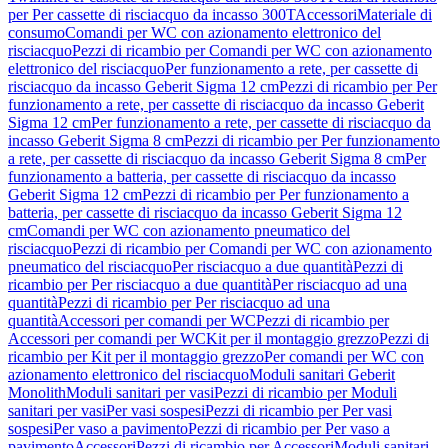
per Per cassette di risciacquo da incasso 300T
Accessori
Materiale di
consumo
Comandi per WC con azionamento elettronico del
risciacquo
Pezzi di ricambio per Comandi per WC con azionamento
elettronico del risciacquo
Per funzionamento a rete, per cassette di
risciacquo da incasso Geberit Sigma 12 cm
Pezzi di ricambio per Per
funzionamento a rete, per cassette di risciacquo da incasso Geberit
Sigma 12 cm
Per funzionamento a rete, per cassette di risciacquo da
incasso Geberit Sigma 8 cm
Pezzi di ricambio per Per funzionamento
a rete, per cassette di risciacquo da incasso Geberit Sigma 8 cm
Per
funzionamento a batteria, per cassette di risciacquo da incasso
Geberit Sigma 12 cm
Pezzi di ricambio per Per funzionamento a
batteria, per cassette di risciacquo da incasso Geberit Sigma 12
cm
Comandi per WC con azionamento pneumatico del
risciacquo
Pezzi di ricambio per Comandi per WC con azionamento
pneumatico del risciacquo
Per risciacquo a due quantità
Pezzi di
ricambio per Per risciacquo a due quantità
Per risciacquo ad una
quantità
Pezzi di ricambio per Per risciacquo ad una
quantità
Accessori per comandi per WC
Pezzi di ricambio per
Accessori per comandi per WC
Kit per il montaggio grezzo
Pezzi di
ricambio per Kit per il montaggio grezzo
Per comandi per WC con
azionamento elettronico del risciacquo
Moduli sanitari Geberit
Monolith
Moduli sanitari per vasi
Pezzi di ricambio per Moduli
sanitari per vasi
Per vasi sospesi
Pezzi di ricambio per Per vasi
sospesi
Per vaso a pavimento
Pezzi di ricambio per Per vaso a
pavimento
Accessori
Pezzi di ricambio per Accessori
Moduli sanitari