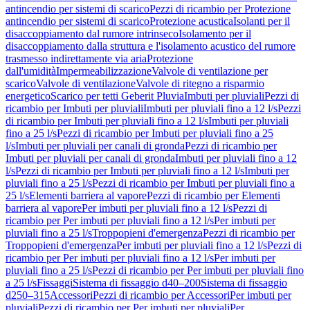
antincendio per sistemi di scarico
Pezzi di ricambio per Protezione
antincendio per sistemi di scarico
Protezione acustica
Isolanti per il
disaccoppiamento dal rumore intrinseco
Isolamento per il
disaccoppiamento dalla struttura e l'isolamento acustico del rumore
trasmesso indirettamente via aria
Protezione
dall'umidità
Impermeabilizzazione
Valvole di ventilazione per
scarico
Valvole di ventilazione
Valvole di ritegno a risparmio
energetico
Scarico per tetti Geberit Pluvia
Imbuti per pluviali
Pezzi di
ricambio per Imbuti per pluviali
Imbuti per pluviali fino a 12 l/s
Pezzi
di ricambio per Imbuti per pluviali fino a 12 l/s
Imbuti per pluviali
fino a 25 l/s
Pezzi di ricambio per Imbuti per pluviali fino a 25
l/s
Imbuti per pluviali per canali di gronda
Pezzi di ricambio per
Imbuti per pluviali per canali di gronda
Imbuti per pluviali fino a 12
l/s
Pezzi di ricambio per Imbuti per pluviali fino a 12 l/s
Imbuti per
pluviali fino a 25 l/s
Pezzi di ricambio per Imbuti per pluviali fino a
25 l/s
Elementi barriera al vapore
Pezzi di ricambio per Elementi
barriera al vapore
Per imbuti per pluviali fino a 12 l/s
Pezzi di
ricambio per Per imbuti per pluviali fino a 12 l/s
Per imbuti per
pluviali fino a 25 l/s
Troppopieni d'emergenza
Pezzi di ricambio per
Troppopieni d'emergenza
Per imbuti per pluviali fino a 12 l/s
Pezzi di
ricambio per Per imbuti per pluviali fino a 12 l/s
Per imbuti per
pluviali fino a 25 l/s
Pezzi di ricambio per Per imbuti per pluviali fino
a 25 l/s
Fissaggi
Sistema di fissaggio d40–200
Sistema di fissaggio
d250–315
Accessori
Pezzi di ricambio per Accessori
Per imbuti per
pluviali
Pezzi di ricambio per Per imbuti per pluviali
Per