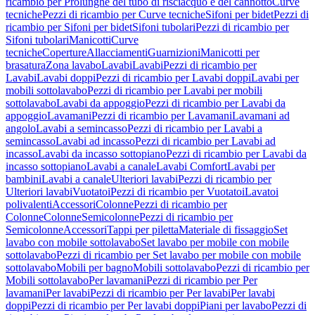
ricambio per Prolunghe del tubo di risciacquo e del cannotto
Curve
tecniche
Pezzi di ricambio per Curve tecniche
Sifoni per bidet
Pezzi di
ricambio per Sifoni per bidet
Sifoni tubolari
Pezzi di ricambio per
Sifoni tubolari
Manicotti
Curve
tecniche
Coperture
Allacciamenti
Guarnizioni
Manicotti per
brasatura
Zona lavabo
Lavabi
Lavabi
Pezzi di ricambio per
Lavabi
Lavabi doppi
Pezzi di ricambio per Lavabi doppi
Lavabi per
mobili sottolavabo
Pezzi di ricambio per Lavabi per mobili
sottolavabo
Lavabi da appoggio
Pezzi di ricambio per Lavabi da
appoggio
Lavamani
Pezzi di ricambio per Lavamani
Lavamani ad
angolo
Lavabi a semincasso
Pezzi di ricambio per Lavabi a
semincasso
Lavabi ad incasso
Pezzi di ricambio per Lavabi ad
incasso
Lavabi da incasso sottopiano
Pezzi di ricambio per Lavabi da
incasso sottopiano
Lavabi a canale
Lavabi Comfort
Lavabi per
bambini
Lavabi a canale
Ulteriori lavabi
Pezzi di ricambio per
Ulteriori lavabi
Vuotatoi
Pezzi di ricambio per Vuotatoi
Lavatoi
polivalenti
Accessori
Colonne
Pezzi di ricambio per
Colonne
Colonne
Semicolonne
Pezzi di ricambio per
Semicolonne
Accessori
Tappi per piletta
Materiale di fissaggio
Set
lavabo con mobile sottolavabo
Set lavabo per mobile con mobile
sottolavabo
Pezzi di ricambio per Set lavabo per mobile con mobile
sottolavabo
Mobili per bagno
Mobili sottolavabo
Pezzi di ricambio per
Mobili sottolavabo
Per lavamani
Pezzi di ricambio per Per
lavamani
Per lavabi
Pezzi di ricambio per Per lavabi
Per lavabi
doppi
Pezzi di ricambio per Per lavabi doppi
Piani per lavabo
Pezzi di