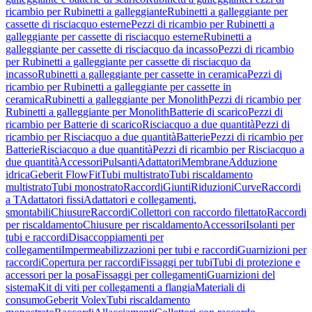
ricambio per Rubinetti a galleggiante
Rubinetti a galleggiante per
cassette di risciacquo esterne
Pezzi di ricambio per Rubinetti a
galleggiante per cassette di risciacquo esterne
Rubinetti a
galleggiante per cassette di risciacquo da incasso
Pezzi di ricambio
per Rubinetti a galleggiante per cassette di risciacquo da
incasso
Rubinetti a galleggiante per cassette in ceramica
Pezzi di
ricambio per Rubinetti a galleggiante per cassette in
ceramica
Rubinetti a galleggiante per Monolith
Pezzi di ricambio per
Rubinetti a galleggiante per Monolith
Batterie di scarico
Pezzi di
ricambio per Batterie di scarico
Risciacquo a due quantità
Pezzi di
ricambio per Risciacquo a due quantità
Batterie
Pezzi di ricambio per
Batterie
Risciacquo a due quantità
Pezzi di ricambio per Risciacquo a
due quantità
Accessori
Pulsanti
Adattatori
Membrane
Adduzione
idrica
Geberit FlowFit
Tubi multistrato
Tubi riscaldamento
multistrato
Tubi monostrato
Raccordi
Giunti
Riduzioni
Curve
Raccordi
a T
Adattatori fissi
Adattatori e collegamenti,
smontabili
Chiusure
Raccordi
Collettori con raccordo filettato
Raccordi
per riscaldamento
Chiusure per riscaldamento
Accessori
Isolanti per
tubi e raccordi
Disaccoppiamenti per
collegamenti
Impermeabilizzazioni per tubi e raccordi
Guarnizioni per
raccordi
Copertura per raccordi
Fissaggi per tubi
Tubi di protezione e
accessori per la posa
Fissaggi per collegamenti
Guarnizioni del
sistema
Kit di viti per collegamenti a flangia
Materiali di
consumo
Geberit Volex
Tubi riscaldamento