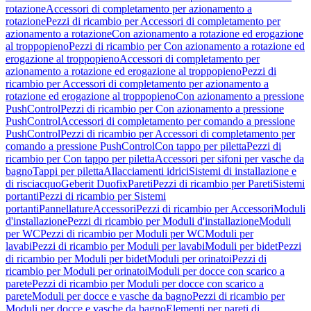
rotazione
Accessori di completamento per azionamento a
rotazione
Pezzi di ricambio per Accessori di completamento per
azionamento a rotazione
Con azionamento a rotazione ed erogazione
al troppopieno
Pezzi di ricambio per Con azionamento a rotazione ed
erogazione al troppopieno
Accessori di completamento per
azionamento a rotazione ed erogazione al troppopieno
Pezzi di
ricambio per Accessori di completamento per azionamento a
rotazione ed erogazione al troppopieno
Con azionamento a pressione
PushControl
Pezzi di ricambio per Con azionamento a pressione
PushControl
Accessori di completamento per comando a pressione
PushControl
Pezzi di ricambio per Accessori di completamento per
comando a pressione PushControl
Con tappo per piletta
Pezzi di
ricambio per Con tappo per piletta
Accessori per sifoni per vasche da
bagno
Tappi per piletta
Allacciamenti idrici
Sistemi di installazione e
di risciacquo
Geberit Duofix
Pareti
Pezzi di ricambio per Pareti
Sistemi
portanti
Pezzi di ricambio per Sistemi
portanti
Pannellature
Accessori
Pezzi di ricambio per Accessori
Moduli
d'installazione
Pezzi di ricambio per Moduli d'installazione
Moduli
per WC
Pezzi di ricambio per Moduli per WC
Moduli per
lavabi
Pezzi di ricambio per Moduli per lavabi
Moduli per bidet
Pezzi
di ricambio per Moduli per bidet
Moduli per orinatoi
Pezzi di
ricambio per Moduli per orinatoi
Moduli per docce con scarico a
parete
Pezzi di ricambio per Moduli per docce con scarico a
parete
Moduli per docce e vasche da bagno
Pezzi di ricambio per
Moduli per docce e vasche da bagno
Elementi per pareti di