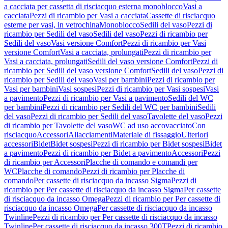
a cacciata per cassetta di risciacquo esterna monoblocco
Vasi a
cacciata
Pezzi di ricambio per Vasi a cacciata
Cassette di risciacquo
esterne per vasi, in vetrochina
Monoblocco
Sedili del vaso
Pezzi di
ricambio per Sedili del vaso
Sedili del vaso
Pezzi di ricambio per
Sedili del vaso
Vasi versione Comfort
Pezzi di ricambio per Vasi
versione Comfort
Vasi a cacciata, prolungati
Pezzi di ricambio per
Vasi a cacciata, prolungati
Sedili del vaso versione Comfort
Pezzi di
ricambio per Sedili del vaso versione Comfort
Sedili del vaso
Pezzi di
ricambio per Sedili del vaso
Vasi per bambini
Pezzi di ricambio per
Vasi per bambini
Vasi sospesi
Pezzi di ricambio per Vasi sospesi
Vasi
a pavimento
Pezzi di ricambio per Vasi a pavimento
Sedili del WC
per bambini
Pezzi di ricambio per Sedili del WC per bambini
Sedili
del vaso
Pezzi di ricambio per Sedili del vaso
Tavolette del vaso
Pezzi
di ricambio per Tavolette del vaso
WC ad uso accovacciato
Con
risciacquo
Accessori
Allacciamenti
Materiale di fissaggio
Ulteriori
accessori
Bidet
Bidet sospesi
Pezzi di ricambio per Bidet sospesi
Bidet
a pavimento
Pezzi di ricambio per Bidet a pavimento
Accessori
Pezzi
di ricambio per Accessori
Placche di comando e comandi per
WC
Placche di comando
Pezzi di ricambio per Placche di
comando
Per cassette di risciacquo da incasso Sigma
Pezzi di
ricambio per Per cassette di risciacquo da incasso Sigma
Per cassette
di risciacquo da incasso Omega
Pezzi di ricambio per Per cassette di
risciacquo da incasso Omega
Per cassette di risciacquo da incasso
Twinline
Pezzi di ricambio per Per cassette di risciacquo da incasso
Twinline
Per cassette di risciacquo da incasso 300T
Pezzi di ricambio