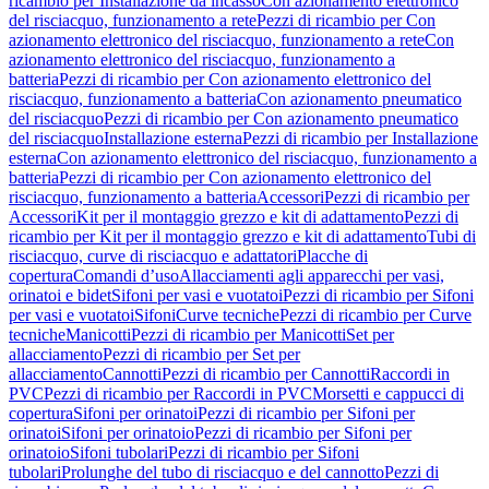
ricambio per Installazione da incasso
Con azionamento elettronico
del risciacquo, funzionamento a rete
Pezzi di ricambio per Con
azionamento elettronico del risciacquo, funzionamento a rete
Con
azionamento elettronico del risciacquo, funzionamento a
batteria
Pezzi di ricambio per Con azionamento elettronico del
risciacquo, funzionamento a batteria
Con azionamento pneumatico
del risciacquo
Pezzi di ricambio per Con azionamento pneumatico
del risciacquo
Installazione esterna
Pezzi di ricambio per Installazione
esterna
Con azionamento elettronico del risciacquo, funzionamento a
batteria
Pezzi di ricambio per Con azionamento elettronico del
risciacquo, funzionamento a batteria
Accessori
Pezzi di ricambio per
Accessori
Kit per il montaggio grezzo e kit di adattamento
Pezzi di
ricambio per Kit per il montaggio grezzo e kit di adattamento
Tubi di
risciacquo, curve di risciacquo e adattatori
Placche di
copertura
Comandi d’uso
Allacciamenti agli apparecchi per vasi,
orinatoi e bidet
Sifoni per vasi e vuotatoi
Pezzi di ricambio per Sifoni
per vasi e vuotatoi
Sifoni
Curve tecniche
Pezzi di ricambio per Curve
tecniche
Manicotti
Pezzi di ricambio per Manicotti
Set per
allacciamento
Pezzi di ricambio per Set per
allacciamento
Cannotti
Pezzi di ricambio per Cannotti
Raccordi in
PVC
Pezzi di ricambio per Raccordi in PVC
Morsetti e cappucci di
copertura
Sifoni per orinatoi
Pezzi di ricambio per Sifoni per
orinatoi
Sifoni per orinatoio
Pezzi di ricambio per Sifoni per
orinatoio
Sifoni tubolari
Pezzi di ricambio per Sifoni
tubolari
Prolunghe del tubo di risciacquo e del cannotto
Pezzi di