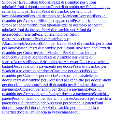
Sifoni per lavelli
Sifoni tubolari
Pezzi di ricambio per Sifoni
tubolari
Sifoni a doppia camera
Pezzi di ricambio per Sifoni a doppia
camera
Giunti per lavello
Pezzi di ricambio per Giunti per
lavello
Manicotti
Pezzi di ricambio per Manicotti
Accessori
Pezzi di
ricambio per Accessori
Sifoni per apparecchi
Pezzi di ricambio per
Sifoni per apparecchi
Sifoni tubolari
Pezzi di ricambio per Sifoni
tubolari
Sifoni da incasso
Pezzi di ricambio per Sifoni da
incasso
Sifoni esterni
Pezzi di ricambio per Sifoni
esterni
Allacciamenti
Pezzi di ricambio per
Allacciamenti
Accessori
Sifoni per lavatoi
Pezzi di ricambio per Sifoni
per lavatoi
Sifoni
Pezzi di ricambio per Sifoni
Curve tecniche
Pezzi di
ricambio per Curve tecniche
Manicotti
Pezzi di ricambio per
Manicotti
Pilette di scarico
Pezzi di ricambio per Pilette di
scarico
Accessori
Pezzi di ricambio per Accessori
Docce e vasche da
bagno
Docce
Scarichi a pavimento per docce
Pezzi di ricambio per
Scarichi a pavimento per docce
Canalette per doccia
Pezzi di
ricambio per Canalette per doccia
Accessori per canalette per
doccia
Pezzi di ricambio per Accessori per canalette per doccia
Sifoni
per doccia a pavimento
Pezzi di ricambio per Sifoni per doccia a
pavimento
Accessori per sifoni per doccia a pavimento
Pezzi di
ricambio per Accessori per sifoni per doccia a pavimento
Scarichi a
parete
Pezzi di ricambio per Scarichi a parete
Accessori per scarichi a
parete
Pezzi di ricambio per Accessori per scarichi a parete
Piatti
doccia e superfici doccia
Pezzi di ricambio per Piatti doccia e
superfici doccia
Piatti doccia in vetrochina
Moduli