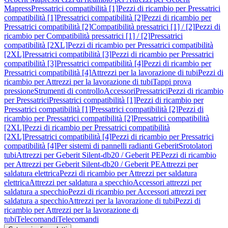
Mapress
Pressatrici compatibilità [1]
Pezzi di ricambio per Pressatrici
compatibilità [1]
Pressatrici compatibilità [2]
Pezzi di ricambio per
Pressatrici compatibilità [2]
Compatibilità pressatrici [1] / [2]
Pezzi di
ricambio per Compatibilità pressatrici [1] / [2]
Pressatrici
compatibilità [2XL]
Pezzi di ricambio per Pressatrici compatibilità
[2XL]
Pressatrici compatibilità [3]
Pezzi di ricambio per Pressatrici
compatibilità [3]
Pressatrici compatibilità [4]
Pezzi di ricambio per
Pressatrici compatibilità [4]
Attrezzi per la lavorazione di tubi
Pezzi di
ricambio per Attrezzi per la lavorazione di tubi
Tappi prova
pressione
Strumenti di controllo
Accessori
Pressatrici
Pezzi di ricambio
per Pressatrici
Pressatrici compatibilità [1]
Pezzi di ricambio per
Pressatrici compatibilità [1]
Pressatrici compatibilità [2]
Pezzi di
ricambio per Pressatrici compatibilità [2]
Pressatrici compatibilità
[2XL]
Pezzi di ricambio per Pressatrici compatibilità
[2XL]
Pressatrici compatibilità [4]
Pezzi di ricambio per Pressatrici
compatibilità [4]
Per sistemi di pannelli radianti Geberit
Srotolatori
tubi
Attrezzi per Geberit Silent-db20 / Geberit PE
Pezzi di ricambio
per Attrezzi per Geberit Silent-db20 / Geberit PE
Attrezzi per
saldatura elettrica
Pezzi di ricambio per Attrezzi per saldatura
elettrica
Attrezzi per saldatura a specchio
Accessori attrezzi per
saldatura a specchio
Pezzi di ricambio per Accessori attrezzi per
saldatura a specchio
Attrezzi per la lavorazione di tubi
Pezzi di
ricambio per Attrezzi per la lavorazione di
tubi
Telecomandi
Telecomandi