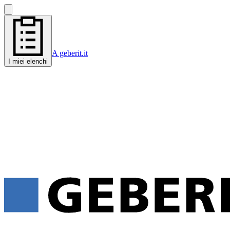
A geberit.it
I miei elenchi