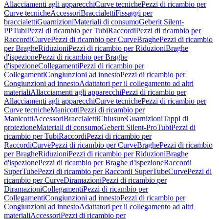
Allacciamenti agli apparecchi
Curve tecniche
Pezzi di ricambio per
Curve tecniche
Accessori
Braccialetti
Fissaggi per
braccialetti
Guarnizioni
Materiali di consumo
Geberit Silent-
PP
Tubi
Pezzi di ricambio per Tubi
Raccordi
Pezzi di ricambio per
Raccordi
Curve
Pezzi di ricambio per Curve
Braghe
Pezzi di ricambio
per Braghe
Riduzioni
Pezzi di ricambio per Riduzioni
Braghe
d'ispezione
Pezzi di ricambio per Braghe
d'ispezione
Collegamenti
Pezzi di ricambio per
Collegamenti
Congiunzioni ad innesto
Pezzi di ricambio per
Congiunzioni ad innesto
Adattatori per il collegamento ad altri
materiali
Allacciamenti agli apparecchi
Pezzi di ricambio per
Allacciamenti agli apparecchi
Curve tecniche
Pezzi di ricambio per
Curve tecniche
Manicotti
Pezzi di ricambio per
Manicotti
Accessori
Braccialetti
Chiusure
Guarnizioni
Tappi di
protezione
Materiali di consumo
Geberit Silent-Pro
Tubi
Pezzi di
ricambio per Tubi
Raccordi
Pezzi di ricambio per
Raccordi
Curve
Pezzi di ricambio per Curve
Braghe
Pezzi di ricambio
per Braghe
Riduzioni
Pezzi di ricambio per Riduzioni
Braghe
d'ispezione
Pezzi di ricambio per Braghe d'ispezione
Raccordi
SuperTube
Pezzi di ricambio per Raccordi SuperTube
Curve
Pezzi di
ricambio per Curve
Diramazioni
Pezzi di ricambio per
Diramazioni
Collegamenti
Pezzi di ricambio per
Collegamenti
Congiunzioni ad innesto
Pezzi di ricambio per
Congiunzioni ad innesto
Adattatori per il collegamento ad altri
materiali
Accessori
Pezzi di ricambio per