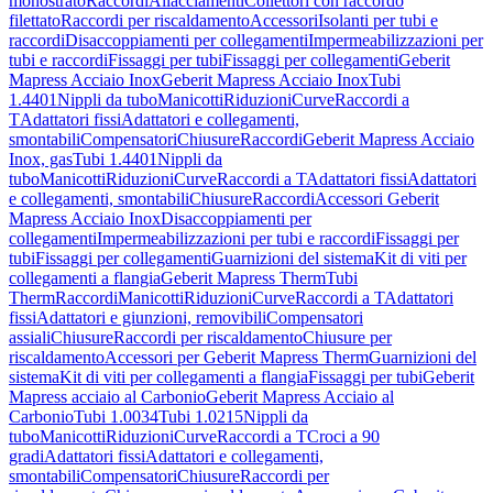
monostrato
Raccordi
Allacciamenti
Collettori con raccordo
filettato
Raccordi per riscaldamento
Accessori
Isolanti per tubi e
raccordi
Disaccoppiamenti per collegamenti
Impermeabilizzazioni per
tubi e raccordi
Fissaggi per tubi
Fissaggi per collegamenti
Geberit
Mapress Acciaio Inox
Geberit Mapress Acciaio Inox
Tubi
1.4401
Nippli da tubo
Manicotti
Riduzioni
Curve
Raccordi a
T
Adattatori fissi
Adattatori e collegamenti,
smontabili
Compensatori
Chiusure
Raccordi
Geberit Mapress Acciaio
Inox, gas
Tubi 1.4401
Nippli da
tubo
Manicotti
Riduzioni
Curve
Raccordi a T
Adattatori fissi
Adattatori
e collegamenti, smontabili
Chiusure
Raccordi
Accessori Geberit
Mapress Acciaio Inox
Disaccoppiamenti per
collegamenti
Impermeabilizzazioni per tubi e raccordi
Fissaggi per
tubi
Fissaggi per collegamenti
Guarnizioni del sistema
Kit di viti per
collegamenti a flangia
Geberit Mapress Therm
Tubi
Therm
Raccordi
Manicotti
Riduzioni
Curve
Raccordi a T
Adattatori
fissi
Adattatori e giunzioni, removibili
Compensatori
assiali
Chiusure
Raccordi per riscaldamento
Chiusure per
riscaldamento
Accessori per Geberit Mapress Therm
Guarnizioni del
sistema
Kit di viti per collegamenti a flangia
Fissaggi per tubi
Geberit
Mapress acciaio al Carbonio
Geberit Mapress Acciaio al
Carbonio
Tubi 1.0034
Tubi 1.0215
Nippli da
tubo
Manicotti
Riduzioni
Curve
Raccordi a T
Croci a 90
gradi
Adattatori fissi
Adattatori e collegamenti,
smontabili
Compensatori
Chiusure
Raccordi per