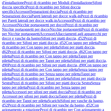
d'installazione
Pezzi di ricambio per Moduli d'installazione
Sifoni
doccia specifici
Pezzi di ricambio per Sifoni doccia
specifici
Accessori
Separazioni doccia
Pezzi di ricambio per
Separazioni doccia
Pareti laterali per docce walk-in
Pezzi di ricambio
per Pareti laterali per docce walk-in
Accessori
Pezzi di ricambio per
Accessori
Nicchie portaoggetti per docce
Pezzi di ricambio per
Nicchie portaoggetti per docce
Nicchie portaoggetti
Pezzi di ricambio
per Nicchie portaoggetti
Accessori
Allacciamenti agli apparecchi per
docce e vasche da bagno
Sifoni per piatti doccia, d52
Pezzi di
ricambio per Sifoni per piatti doccia, d52
Con tappo per piletta
Pezzi
di ricambio per Con tappo per piletta
Sifoni per piatti doccia,
d62
Pezzi di ricambio per Sifoni per piatti doccia, d62
Con tappo per
piletta
Pezzi di ricambio per Con tappo per piletta
Tappi per
piletta
Pezzi di ricambio per Tappi per piletta
Sifoni per piatti doccia,
d90
Pezzi di ricambio per Sifoni per piatti doccia, d90
Con tappo per
piletta
Pezzi di ricambio per Con tappo per piletta
Senza tappo per
piletta
Pezzi di ricambio per Senza tappo per piletta
Tappi per
piletta
Pezzi di ricambio per Tappi per piletta
Sifoni per piatti doccia
Sestra
Pezzi di ricambio per Sifoni per piatti doccia Sestra
Senza
tappo per piletta
Pezzi di ricambio per Senza tappo per
piletta
Accessori per sifoni per piatti doccia
Pezzi di ricambio per
Accessori per sifoni per piatti doccia
Tappi per piletta
Pezzi di
ricambio per Tappi per piletta
Scarichi
Sifoni per vasche da bagno,
d52
Pezzi di ricambio per Sifoni per vasche da bagno, d52
Con
azionamento a rotazione
Pezzi di ricambio per Con azionamento a