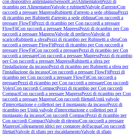
con dispositivo antiristagno
Sensori
Cavi
Alimentatori
Pezzi di
ricambio per Alimentatori
Valvole e rubinetti
Valvole d'arresto
Con
raccordi a pressare Mapress
Rubinetti d'arresto a sede obliqua
Pezzi
di ricambio per Rubinetti d'arresto a sede obliqua
Con raccordi a
pressare FlowFit
Pezzi di ricambio per Con raccordi a pressare
FlowFit
Con raccordi a pressare Mapress
Pezzi di ricambio per Con
raccordi a pressare Mapress
Valvole di prelievo
Valvole di
scarico
Rubinetti a sfera
Pezzi di ricambio per Rubinetti a sfera
Con
raccordi a pressare FlowFit
Pezzi di ricambio per Con raccordi a
pressare FlowFit
Con raccordi a pressare
Pezzi di ricambio per Con
raccordi a pressare
Con raccordi a pressare Mapress
Pezzi di ricambio
per Con raccordi a pressare Mapress
Rubinetti a sfera per
l'installazione da incasso
Pezzi di ricambio per Rubinetti a sfera per
l'installazione da incasso
Con raccordi a pressare FlowFit
Pezzi di
ricambio per Con raccordi a pressare FlowFit
Con raccordi a
pressare
Pezzi di ricambio per Con raccordi a pressare
Con raccordi
Volex
Con raccordi Compact
Pezzi di ricambio per Con raccordi
Compact
Con raccordi a pressare Mapress
Pezzi di ricambio per Con
raccordi a pressare Mapress
Con raccordi filettati
Unità valvole
d'intercettazione e collettori per il montaggio da incasso
Pezzi di
ricambio per Unità valvole d'intercettazione e collettori per il
montaggio da incasso
Con raccordi Compact
Pezzi di ricambio per
Con raccordi Compact
Valvole di ritegno
Con raccordi a pressare
Mapress
Collegamenti idrici per contatore dell'acqua
Con raccordi
filettati
Valvole di sfiato per riscaldamento
Valvole di sfiato