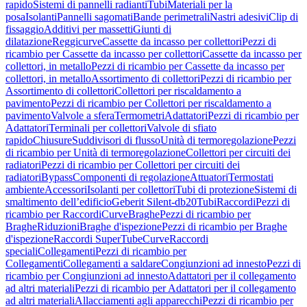
rapido
Sistemi di pannelli radianti
Tubi
Materiali per la
posa
Isolanti
Pannelli sagomati
Bande perimetrali
Nastri adesivi
Clip di
fissaggio
Additivi per massetti
Giunti di
dilatazione
Reggicurve
Cassette da incasso per collettori
Pezzi di
ricambio per Cassette da incasso per collettori
Cassette da incasso per
collettori, in metallo
Pezzi di ricambio per Cassette da incasso per
collettori, in metallo
Assortimento di collettori
Pezzi di ricambio per
Assortimento di collettori
Collettori per riscaldamento a
pavimento
Pezzi di ricambio per Collettori per riscaldamento a
pavimento
Valvole a sfera
Termometri
Adattatori
Pezzi di ricambio per
Adattatori
Terminali per collettori
Valvole di sfiato
rapido
Chiusure
Suddivisori di flusso
Unità di termoregolazione
Pezzi
di ricambio per Unità di termoregolazione
Collettori per circuiti dei
radiatori
Pezzi di ricambio per Collettori per circuiti dei
radiatori
Bypass
Componenti di regolazione
Attuatori
Termostati
ambiente
Accessori
Isolanti per collettori
Tubi di protezione
Sistemi di
smaltimento dell’edificio
Geberit Silent-db20
Tubi
Raccordi
Pezzi di
ricambio per Raccordi
Curve
Braghe
Pezzi di ricambio per
Braghe
Riduzioni
Braghe d'ispezione
Pezzi di ricambio per Braghe
d'ispezione
Raccordi SuperTube
Curve
Raccordi
speciali
Collegamenti
Pezzi di ricambio per
Collegamenti
Collegamenti a saldare
Congiunzioni ad innesto
Pezzi di
ricambio per Congiunzioni ad innesto
Adattatori per il collegamento
ad altri materiali
Pezzi di ricambio per Adattatori per il collegamento
ad altri materiali
Allacciamenti agli apparecchi
Pezzi di ricambio per