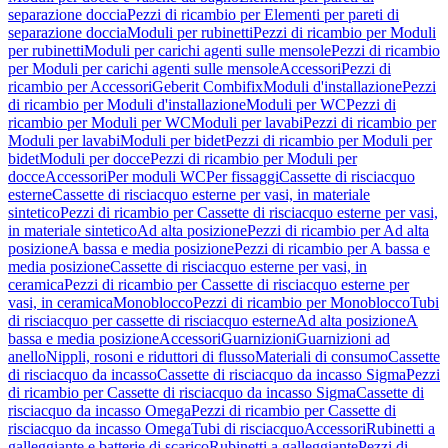
separazione doccia
Pezzi di ricambio per Elementi per pareti di
separazione doccia
Moduli per rubinetti
Pezzi di ricambio per Moduli
per rubinetti
Moduli per carichi agenti sulle mensole
Pezzi di ricambio
per Moduli per carichi agenti sulle mensole
Accessori
Pezzi di
ricambio per Accessori
Geberit Combifix
Moduli d'installazione
Pezzi
di ricambio per Moduli d'installazione
Moduli per WC
Pezzi di
ricambio per Moduli per WC
Moduli per lavabi
Pezzi di ricambio per
Moduli per lavabi
Moduli per bidet
Pezzi di ricambio per Moduli per
bidet
Moduli per docce
Pezzi di ricambio per Moduli per
docce
Accessori
Per moduli WC
Per fissaggi
Cassette di risciacquo
esterne
Cassette di risciacquo esterne per vasi, in materiale
sintetico
Pezzi di ricambio per Cassette di risciacquo esterne per vasi,
in materiale sintetico
Ad alta posizione
Pezzi di ricambio per Ad alta
posizione
A bassa e media posizione
Pezzi di ricambio per A bassa e
media posizione
Cassette di risciacquo esterne per vasi, in
ceramica
Pezzi di ricambio per Cassette di risciacquo esterne per
vasi, in ceramica
Monoblocco
Pezzi di ricambio per Monoblocco
Tubi
di risciacquo per cassette di risciacquo esterne
Ad alta posizione
A
bassa e media posizione
Accessori
Guarnizioni
Guarnizioni ad
anello
Nippli, rosoni e riduttori di flusso
Materiali di consumo
Cassette
di risciacquo da incasso
Cassette di risciacquo da incasso Sigma
Pezzi
di ricambio per Cassette di risciacquo da incasso Sigma
Cassette di
risciacquo da incasso Omega
Pezzi di ricambio per Cassette di
risciacquo da incasso Omega
Tubi di risciacquo
Accessori
Rubinetti a
galleggiante e batterie di scarico
Rubinetti a galleggiante
Pezzi di