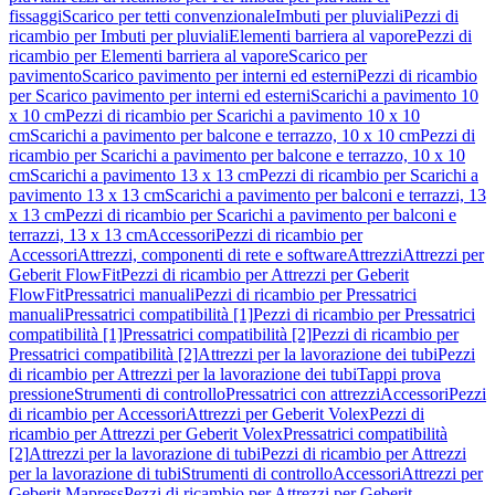
fissaggi
Scarico per tetti convenzionale
Imbuti per pluviali
Pezzi di
ricambio per Imbuti per pluviali
Elementi barriera al vapore
Pezzi di
ricambio per Elementi barriera al vapore
Scarico per
pavimento
Scarico pavimento per interni ed esterni
Pezzi di ricambio
per Scarico pavimento per interni ed esterni
Scarichi a pavimento 10
x 10 cm
Pezzi di ricambio per Scarichi a pavimento 10 x 10
cm
Scarichi a pavimento per balcone e terrazzo, 10 x 10 cm
Pezzi di
ricambio per Scarichi a pavimento per balcone e terrazzo, 10 x 10
cm
Scarichi a pavimento 13 x 13 cm
Pezzi di ricambio per Scarichi a
pavimento 13 x 13 cm
Scarichi a pavimento per balconi e terrazzi, 13
x 13 cm
Pezzi di ricambio per Scarichi a pavimento per balconi e
terrazzi, 13 x 13 cm
Accessori
Pezzi di ricambio per
Accessori
Attrezzi, componenti di rete e software
Attrezzi
Attrezzi per
Geberit FlowFit
Pezzi di ricambio per Attrezzi per Geberit
FlowFit
Pressatrici manuali
Pezzi di ricambio per Pressatrici
manuali
Pressatrici compatibilità [1]
Pezzi di ricambio per Pressatrici
compatibilità [1]
Pressatrici compatibilità [2]
Pezzi di ricambio per
Pressatrici compatibilità [2]
Attrezzi per la lavorazione dei tubi
Pezzi
di ricambio per Attrezzi per la lavorazione dei tubi
Tappi prova
pressione
Strumenti di controllo
Pressatrici con attrezzi
Accessori
Pezzi
di ricambio per Accessori
Attrezzi per Geberit Volex
Pezzi di
ricambio per Attrezzi per Geberit Volex
Pressatrici compatibilità
[2]
Attrezzi per la lavorazione di tubi
Pezzi di ricambio per Attrezzi
per la lavorazione di tubi
Strumenti di controllo
Accessori
Attrezzi per
Geberit Mapress
Pezzi di ricambio per Attrezzi per Geberit