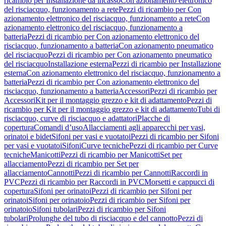
ricambio per Installazione da incasso
Con azionamento elettronico
del risciacquo, funzionamento a rete
Pezzi di ricambio per Con
azionamento elettronico del risciacquo, funzionamento a rete
Con
azionamento elettronico del risciacquo, funzionamento a
batteria
Pezzi di ricambio per Con azionamento elettronico del
risciacquo, funzionamento a batteria
Con azionamento pneumatico
del risciacquo
Pezzi di ricambio per Con azionamento pneumatico
del risciacquo
Installazione esterna
Pezzi di ricambio per Installazione
esterna
Con azionamento elettronico del risciacquo, funzionamento a
batteria
Pezzi di ricambio per Con azionamento elettronico del
risciacquo, funzionamento a batteria
Accessori
Pezzi di ricambio per
Accessori
Kit per il montaggio grezzo e kit di adattamento
Pezzi di
ricambio per Kit per il montaggio grezzo e kit di adattamento
Tubi di
risciacquo, curve di risciacquo e adattatori
Placche di
copertura
Comandi d’uso
Allacciamenti agli apparecchi per vasi,
orinatoi e bidet
Sifoni per vasi e vuotatoi
Pezzi di ricambio per Sifoni
per vasi e vuotatoi
Sifoni
Curve tecniche
Pezzi di ricambio per Curve
tecniche
Manicotti
Pezzi di ricambio per Manicotti
Set per
allacciamento
Pezzi di ricambio per Set per
allacciamento
Cannotti
Pezzi di ricambio per Cannotti
Raccordi in
PVC
Pezzi di ricambio per Raccordi in PVC
Morsetti e cappucci di
copertura
Sifoni per orinatoi
Pezzi di ricambio per Sifoni per
orinatoi
Sifoni per orinatoio
Pezzi di ricambio per Sifoni per
orinatoio
Sifoni tubolari
Pezzi di ricambio per Sifoni
tubolari
Prolunghe del tubo di risciacquo e del cannotto
Pezzi di