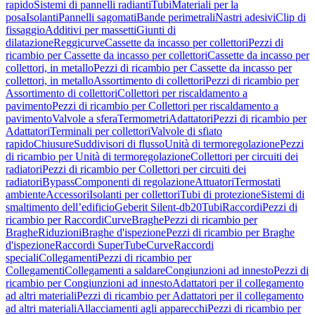
rapido
Sistemi di pannelli radianti
Tubi
Materiali per la
posa
Isolanti
Pannelli sagomati
Bande perimetrali
Nastri adesivi
Clip di
fissaggio
Additivi per massetti
Giunti di
dilatazione
Reggicurve
Cassette da incasso per collettori
Pezzi di
ricambio per Cassette da incasso per collettori
Cassette da incasso per
collettori, in metallo
Pezzi di ricambio per Cassette da incasso per
collettori, in metallo
Assortimento di collettori
Pezzi di ricambio per
Assortimento di collettori
Collettori per riscaldamento a
pavimento
Pezzi di ricambio per Collettori per riscaldamento a
pavimento
Valvole a sfera
Termometri
Adattatori
Pezzi di ricambio per
Adattatori
Terminali per collettori
Valvole di sfiato
rapido
Chiusure
Suddivisori di flusso
Unità di termoregolazione
Pezzi
di ricambio per Unità di termoregolazione
Collettori per circuiti dei
radiatori
Pezzi di ricambio per Collettori per circuiti dei
radiatori
Bypass
Componenti di regolazione
Attuatori
Termostati
ambiente
Accessori
Isolanti per collettori
Tubi di protezione
Sistemi di
smaltimento dell’edificio
Geberit Silent-db20
Tubi
Raccordi
Pezzi di
ricambio per Raccordi
Curve
Braghe
Pezzi di ricambio per
Braghe
Riduzioni
Braghe d'ispezione
Pezzi di ricambio per Braghe
d'ispezione
Raccordi SuperTube
Curve
Raccordi
speciali
Collegamenti
Pezzi di ricambio per
Collegamenti
Collegamenti a saldare
Congiunzioni ad innesto
Pezzi di
ricambio per Congiunzioni ad innesto
Adattatori per il collegamento
ad altri materiali
Pezzi di ricambio per Adattatori per il collegamento
ad altri materiali
Allacciamenti agli apparecchi
Pezzi di ricambio per