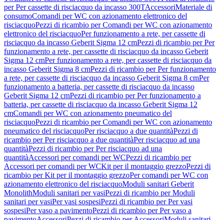
per Per cassette di risciacquo da incasso 300T
Accessori
Materiale di
consumo
Comandi per WC con azionamento elettronico del
risciacquo
Pezzi di ricambio per Comandi per WC con azionamento
elettronico del risciacquo
Per funzionamento a rete, per cassette di
risciacquo da incasso Geberit Sigma 12 cm
Pezzi di ricambio per Per
funzionamento a rete, per cassette di risciacquo da incasso Geberit
Sigma 12 cm
Per funzionamento a rete, per cassette di risciacquo da
incasso Geberit Sigma 8 cm
Pezzi di ricambio per Per funzionamento
a rete, per cassette di risciacquo da incasso Geberit Sigma 8 cm
Per
funzionamento a batteria, per cassette di risciacquo da incasso
Geberit Sigma 12 cm
Pezzi di ricambio per Per funzionamento a
batteria, per cassette di risciacquo da incasso Geberit Sigma 12
cm
Comandi per WC con azionamento pneumatico del
risciacquo
Pezzi di ricambio per Comandi per WC con azionamento
pneumatico del risciacquo
Per risciacquo a due quantità
Pezzi di
ricambio per Per risciacquo a due quantità
Per risciacquo ad una
quantità
Pezzi di ricambio per Per risciacquo ad una
quantità
Accessori per comandi per WC
Pezzi di ricambio per
Accessori per comandi per WC
Kit per il montaggio grezzo
Pezzi di
ricambio per Kit per il montaggio grezzo
Per comandi per WC con
azionamento elettronico del risciacquo
Moduli sanitari Geberit
Monolith
Moduli sanitari per vasi
Pezzi di ricambio per Moduli
sanitari per vasi
Per vasi sospesi
Pezzi di ricambio per Per vasi
sospesi
Per vaso a pavimento
Pezzi di ricambio per Per vaso a
pavimento
Accessori
Pezzi di ricambio per Accessori
Moduli sanitari