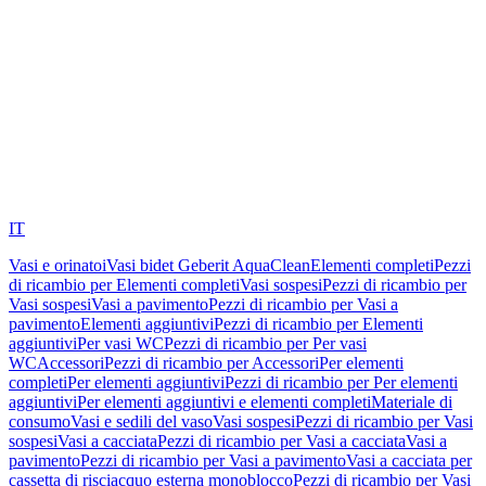
IT
Vasi e orinatoi
Vasi bidet Geberit AquaClean
Elementi completi
Pezzi
di ricambio per Elementi completi
Vasi sospesi
Pezzi di ricambio per
Vasi sospesi
Vasi a pavimento
Pezzi di ricambio per Vasi a
pavimento
Elementi aggiuntivi
Pezzi di ricambio per Elementi
aggiuntivi
Per vasi WC
Pezzi di ricambio per Per vasi
WC
Accessori
Pezzi di ricambio per Accessori
Per elementi
completi
Per elementi aggiuntivi
Pezzi di ricambio per Per elementi
aggiuntivi
Per elementi aggiuntivi e elementi completi
Materiale di
consumo
Vasi e sedili del vaso
Vasi sospesi
Pezzi di ricambio per Vasi
sospesi
Vasi a cacciata
Pezzi di ricambio per Vasi a cacciata
Vasi a
pavimento
Pezzi di ricambio per Vasi a pavimento
Vasi a cacciata per
cassetta di risciacquo esterna monoblocco
Pezzi di ricambio per Vasi