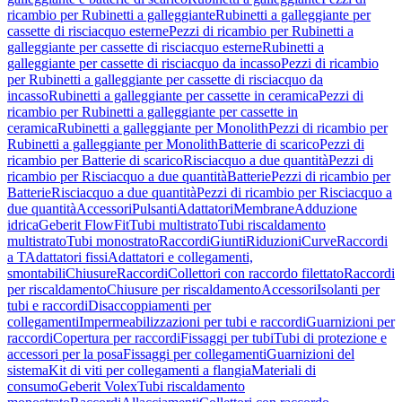
ricambio per Rubinetti a galleggiante
Rubinetti a galleggiante per
cassette di risciacquo esterne
Pezzi di ricambio per Rubinetti a
galleggiante per cassette di risciacquo esterne
Rubinetti a
galleggiante per cassette di risciacquo da incasso
Pezzi di ricambio
per Rubinetti a galleggiante per cassette di risciacquo da
incasso
Rubinetti a galleggiante per cassette in ceramica
Pezzi di
ricambio per Rubinetti a galleggiante per cassette in
ceramica
Rubinetti a galleggiante per Monolith
Pezzi di ricambio per
Rubinetti a galleggiante per Monolith
Batterie di scarico
Pezzi di
ricambio per Batterie di scarico
Risciacquo a due quantità
Pezzi di
ricambio per Risciacquo a due quantità
Batterie
Pezzi di ricambio per
Batterie
Risciacquo a due quantità
Pezzi di ricambio per Risciacquo a
due quantità
Accessori
Pulsanti
Adattatori
Membrane
Adduzione
idrica
Geberit FlowFit
Tubi multistrato
Tubi riscaldamento
multistrato
Tubi monostrato
Raccordi
Giunti
Riduzioni
Curve
Raccordi
a T
Adattatori fissi
Adattatori e collegamenti,
smontabili
Chiusure
Raccordi
Collettori con raccordo filettato
Raccordi
per riscaldamento
Chiusure per riscaldamento
Accessori
Isolanti per
tubi e raccordi
Disaccoppiamenti per
collegamenti
Impermeabilizzazioni per tubi e raccordi
Guarnizioni per
raccordi
Copertura per raccordi
Fissaggi per tubi
Tubi di protezione e
accessori per la posa
Fissaggi per collegamenti
Guarnizioni del
sistema
Kit di viti per collegamenti a flangia
Materiali di
consumo
Geberit Volex
Tubi riscaldamento