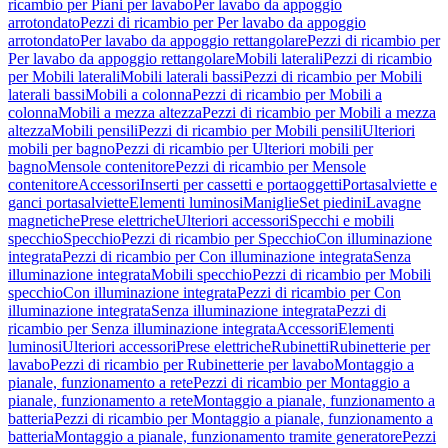
ricambio per Piani per lavabo
Per lavabo da appoggio
arrotondato
Pezzi di ricambio per Per lavabo da appoggio
arrotondato
Per lavabo da appoggio rettangolare
Pezzi di ricambio per
Per lavabo da appoggio rettangolare
Mobili laterali
Pezzi di ricambio
per Mobili laterali
Mobili laterali bassi
Pezzi di ricambio per Mobili
laterali bassi
Mobili a colonna
Pezzi di ricambio per Mobili a
colonna
Mobili a mezza altezza
Pezzi di ricambio per Mobili a mezza
altezza
Mobili pensili
Pezzi di ricambio per Mobili pensili
Ulteriori
mobili per bagno
Pezzi di ricambio per Ulteriori mobili per
bagno
Mensole contenitore
Pezzi di ricambio per Mensole
contenitore
Accessori
Inserti per cassetti e portaoggetti
Portasalviette e
ganci portasalviette
Elementi luminosi
Maniglie
Set piedini
Lavagne
magnetiche
Prese elettriche
Ulteriori accessori
Specchi e mobili
specchio
Specchio
Pezzi di ricambio per Specchio
Con illuminazione
integrata
Pezzi di ricambio per Con illuminazione integrata
Senza
illuminazione integrata
Mobili specchio
Pezzi di ricambio per Mobili
specchio
Con illuminazione integrata
Pezzi di ricambio per Con
illuminazione integrata
Senza illuminazione integrata
Pezzi di
ricambio per Senza illuminazione integrata
Accessori
Elementi
luminosi
Ulteriori accessori
Prese elettriche
Rubinetti
Rubinetterie per
lavabo
Pezzi di ricambio per Rubinetterie per lavabo
Montaggio a
pianale, funzionamento a rete
Pezzi di ricambio per Montaggio a
pianale, funzionamento a rete
Montaggio a pianale, funzionamento a
batteria
Pezzi di ricambio per Montaggio a pianale, funzionamento a
batteria
Montaggio a pianale, funzionamento tramite generatore
Pezzi