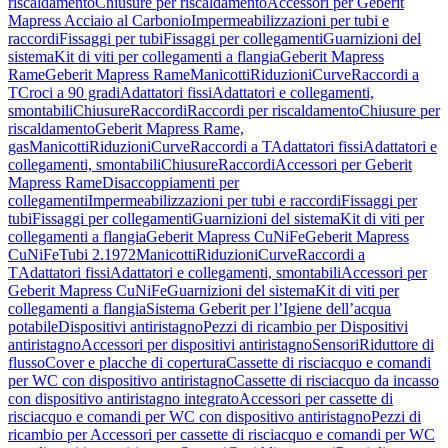
riscaldamento
Chiusure per riscaldamento
Accessori per Geberit
Mapress Acciaio al Carbonio
Impermeabilizzazioni per tubi e
raccordi
Fissaggi per tubi
Fissaggi per collegamenti
Guarnizioni del
sistema
Kit di viti per collegamenti a flangia
Geberit Mapress
Rame
Geberit Mapress Rame
Manicotti
Riduzioni
Curve
Raccordi a
T
Croci a 90 gradi
Adattatori fissi
Adattatori e collegamenti,
smontabili
Chiusure
Raccordi
Raccordi per riscaldamento
Chiusure per
riscaldamento
Geberit Mapress Rame,
gas
Manicotti
Riduzioni
Curve
Raccordi a T
Adattatori fissi
Adattatori e
collegamenti, smontabili
Chiusure
Raccordi
Accessori per Geberit
Mapress Rame
Disaccoppiamenti per
collegamenti
Impermeabilizzazioni per tubi e raccordi
Fissaggi per
tubi
Fissaggi per collegamenti
Guarnizioni del sistema
Kit di viti per
collegamenti a flangia
Geberit Mapress CuNiFe
Geberit Mapress
CuNiFe
Tubi 2.1972
Manicotti
Riduzioni
Curve
Raccordi a
T
Adattatori fissi
Adattatori e collegamenti, smontabili
Accessori per
Geberit Mapress CuNiFe
Guarnizioni del sistema
Kit di viti per
collegamenti a flangia
Sistema Geberit per l’Igiene dell’acqua
potabile
Dispositivi antiristagno
Pezzi di ricambio per Dispositivi
antiristagno
Accessori per dispositivi antiristagno
Sensori
Riduttore di
flusso
Cover e placche di copertura
Cassette di risciacquo e comandi
per WC con dispositivo antiristagno
Cassette di risciacquo da incasso
con dispositivo antiristagno integrato
Accessori per cassette di
risciacquo e comandi per WC con dispositivo antiristagno
Pezzi di
ricambio per Accessori per cassette di risciacquo e comandi per WC