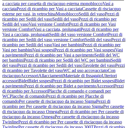
a cacciata per cassetta di risciacquo esterna monoblocco
Vasi a
cacciata
Pezzi di ricambio per Vasi a cacciata
Cassette di risciacquo
esterne per vasi, in vetrochina
Monoblocco
Sedili del vaso
Pezzi di
ricambio per Sedili del vaso
Sedili del vaso
Pezzi di ricambio per
Sedili del vaso
Vasi versione Comfort
Pezzi di ricambio per Vasi
versione Comfort
Vasi a cacciata, prolungati
Pezzi di ricambio per
Vasi a cacciata, prolungati
Sedili del vaso versione Comfort
Pezzi di
ricambio per Sedili del vaso versione Comfort
Sedili del vaso
Pezzi di
ricambio per Sedili del vaso
Vasi per bambini
Pezzi di ricambio per
Vasi per bambini
Vasi sospesi
Pezzi di ricambio per Vasi sospesi
Vasi
a pavimento
Pezzi di ricambio per Vasi a pavimento
Sedili del WC
per bambini
Pezzi di ricambio per Sedili del WC per bambini
Sedili
del vaso
Pezzi di ricambio per Sedili del vaso
Tavolette del vaso
Pezzi
di ricambio per Tavolette del vaso
WC ad uso accovacciato
Con
risciacquo
Accessori
Allacciamenti
Materiale di fissaggio
Ulteriori
accessori
Bidet
Bidet sospesi
Pezzi di ricambio per Bidet sospesi
Bidet
a pavimento
Pezzi di ricambio per Bidet a pavimento
Accessori
Pezzi
di ricambio per Accessori
Placche di comando e comandi per
WC
Placche di comando
Pezzi di ricambio per Placche di
comando
Per cassette di risciacquo da incasso Sigma
Pezzi di
ricambio per Per cassette di risciacquo da incasso Sigma
Per cassette
di risciacquo da incasso Omega
Pezzi di ricambio per Per cassette di
risciacquo da incasso Omega
Per cassette di risciacquo da incasso
Twinline
Pezzi di ricambio per Per cassette di risciacquo da incasso
Twinline
Per cassette di risciacquo da incasso 300T
Pezzi di ricambio