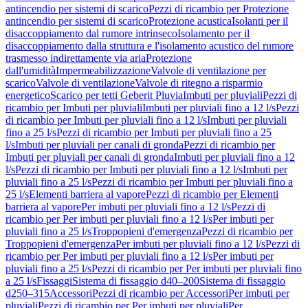
antincendio per sistemi di scarico
Pezzi di ricambio per Protezione
antincendio per sistemi di scarico
Protezione acustica
Isolanti per il
disaccoppiamento dal rumore intrinseco
Isolamento per il
disaccoppiamento dalla struttura e l'isolamento acustico del rumore
trasmesso indirettamente via aria
Protezione
dall'umidità
Impermeabilizzazione
Valvole di ventilazione per
scarico
Valvole di ventilazione
Valvole di ritegno a risparmio
energetico
Scarico per tetti Geberit Pluvia
Imbuti per pluviali
Pezzi di
ricambio per Imbuti per pluviali
Imbuti per pluviali fino a 12 l/s
Pezzi
di ricambio per Imbuti per pluviali fino a 12 l/s
Imbuti per pluviali
fino a 25 l/s
Pezzi di ricambio per Imbuti per pluviali fino a 25
l/s
Imbuti per pluviali per canali di gronda
Pezzi di ricambio per
Imbuti per pluviali per canali di gronda
Imbuti per pluviali fino a 12
l/s
Pezzi di ricambio per Imbuti per pluviali fino a 12 l/s
Imbuti per
pluviali fino a 25 l/s
Pezzi di ricambio per Imbuti per pluviali fino a
25 l/s
Elementi barriera al vapore
Pezzi di ricambio per Elementi
barriera al vapore
Per imbuti per pluviali fino a 12 l/s
Pezzi di
ricambio per Per imbuti per pluviali fino a 12 l/s
Per imbuti per
pluviali fino a 25 l/s
Troppopieni d'emergenza
Pezzi di ricambio per
Troppopieni d'emergenza
Per imbuti per pluviali fino a 12 l/s
Pezzi di
ricambio per Per imbuti per pluviali fino a 12 l/s
Per imbuti per
pluviali fino a 25 l/s
Pezzi di ricambio per Per imbuti per pluviali fino
a 25 l/s
Fissaggi
Sistema di fissaggio d40–200
Sistema di fissaggio
d250–315
Accessori
Pezzi di ricambio per Accessori
Per imbuti per
pluviali
Pezzi di ricambio per Per imbuti per pluviali
Per