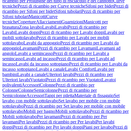
ricambio per Prolunghe del tubo di risciacquo e del cannotto
Curve
tecniche
Pezzi di ricambio per Curve tecniche
Sifoni per bidet
Pezzi di
ricambio per Sifoni per bidet
Sifoni tubolari
Pezzi di ricambio per
Sifoni tubolari
Manicotti
Curve
tecniche
Coperture
Allacciamenti
Guarnizioni
Manicotti per
brasatura
Zona lavabo
Lavabi
Lavabi
Pezzi di ricambio per
Lavabi
Lavabi doppi
Pezzi di ricambio per Lavabi doppi
Lavabi per
mobili sottolavabo
Pezzi di ricambio per Lavabi per mobili
sottolavabo
Lavabi da appoggio
Pezzi di ricambio per Lavabi da
appoggio
Lavamani
Pezzi di ricambio per Lavamani
Lavamani ad
angolo
Lavabi a semincasso
Pezzi di ricambio per Lavabi a
semincasso
Lavabi ad incasso
Pezzi di ricambio per Lavabi ad
incasso
Lavabi da incasso sottopiano
Pezzi di ricambio per Lavabi da
incasso sottopiano
Lavabi a canale
Lavabi Comfort
Lavabi per
bambini
Lavabi a canale
Ulteriori lavabi
Pezzi di ricambio per
Ulteriori lavabi
Vuotatoi
Pezzi di ricambio per Vuotatoi
Lavatoi
polivalenti
Accessori
Colonne
Pezzi di ricambio per
Colonne
Colonne
Semicolonne
Pezzi di ricambio per
Semicolonne
Accessori
Tappi per piletta
Materiale di fissaggio
Set
lavabo con mobile sottolavabo
Set lavabo per mobile con mobile
sottolavabo
Pezzi di ricambio per Set lavabo per mobile con mobile
sottolavabo
Mobili per bagno
Mobili sottolavabo
Pezzi di ricambio per
Mobili sottolavabo
Per lavamani
Pezzi di ricambio per Per
lavamani
Per lavabi
Pezzi di ricambio per Per lavabi
Per lavabi
doppi
Pezzi di ricambio per Per lavabi doppi
Piani per lavabo
Pezzi di