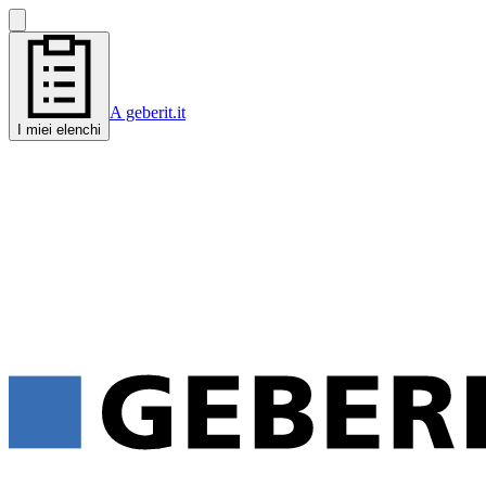
A geberit.it
I miei elenchi