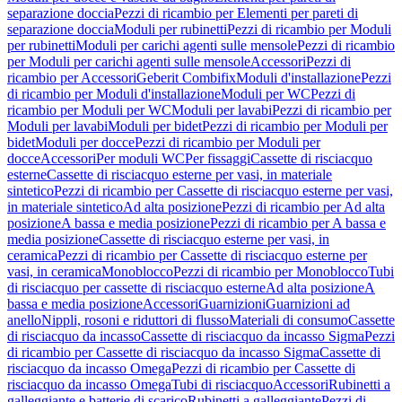
separazione doccia
Pezzi di ricambio per Elementi per pareti di
separazione doccia
Moduli per rubinetti
Pezzi di ricambio per Moduli
per rubinetti
Moduli per carichi agenti sulle mensole
Pezzi di ricambio
per Moduli per carichi agenti sulle mensole
Accessori
Pezzi di
ricambio per Accessori
Geberit Combifix
Moduli d'installazione
Pezzi
di ricambio per Moduli d'installazione
Moduli per WC
Pezzi di
ricambio per Moduli per WC
Moduli per lavabi
Pezzi di ricambio per
Moduli per lavabi
Moduli per bidet
Pezzi di ricambio per Moduli per
bidet
Moduli per docce
Pezzi di ricambio per Moduli per
docce
Accessori
Per moduli WC
Per fissaggi
Cassette di risciacquo
esterne
Cassette di risciacquo esterne per vasi, in materiale
sintetico
Pezzi di ricambio per Cassette di risciacquo esterne per vasi,
in materiale sintetico
Ad alta posizione
Pezzi di ricambio per Ad alta
posizione
A bassa e media posizione
Pezzi di ricambio per A bassa e
media posizione
Cassette di risciacquo esterne per vasi, in
ceramica
Pezzi di ricambio per Cassette di risciacquo esterne per
vasi, in ceramica
Monoblocco
Pezzi di ricambio per Monoblocco
Tubi
di risciacquo per cassette di risciacquo esterne
Ad alta posizione
A
bassa e media posizione
Accessori
Guarnizioni
Guarnizioni ad
anello
Nippli, rosoni e riduttori di flusso
Materiali di consumo
Cassette
di risciacquo da incasso
Cassette di risciacquo da incasso Sigma
Pezzi
di ricambio per Cassette di risciacquo da incasso Sigma
Cassette di
risciacquo da incasso Omega
Pezzi di ricambio per Cassette di
risciacquo da incasso Omega
Tubi di risciacquo
Accessori
Rubinetti a
galleggiante e batterie di scarico
Rubinetti a galleggiante
Pezzi di