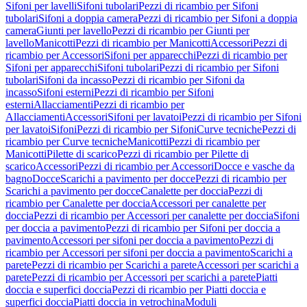
Sifoni per lavelli
Sifoni tubolari
Pezzi di ricambio per Sifoni
tubolari
Sifoni a doppia camera
Pezzi di ricambio per Sifoni a doppia
camera
Giunti per lavello
Pezzi di ricambio per Giunti per
lavello
Manicotti
Pezzi di ricambio per Manicotti
Accessori
Pezzi di
ricambio per Accessori
Sifoni per apparecchi
Pezzi di ricambio per
Sifoni per apparecchi
Sifoni tubolari
Pezzi di ricambio per Sifoni
tubolari
Sifoni da incasso
Pezzi di ricambio per Sifoni da
incasso
Sifoni esterni
Pezzi di ricambio per Sifoni
esterni
Allacciamenti
Pezzi di ricambio per
Allacciamenti
Accessori
Sifoni per lavatoi
Pezzi di ricambio per Sifoni
per lavatoi
Sifoni
Pezzi di ricambio per Sifoni
Curve tecniche
Pezzi di
ricambio per Curve tecniche
Manicotti
Pezzi di ricambio per
Manicotti
Pilette di scarico
Pezzi di ricambio per Pilette di
scarico
Accessori
Pezzi di ricambio per Accessori
Docce e vasche da
bagno
Docce
Scarichi a pavimento per docce
Pezzi di ricambio per
Scarichi a pavimento per docce
Canalette per doccia
Pezzi di
ricambio per Canalette per doccia
Accessori per canalette per
doccia
Pezzi di ricambio per Accessori per canalette per doccia
Sifoni
per doccia a pavimento
Pezzi di ricambio per Sifoni per doccia a
pavimento
Accessori per sifoni per doccia a pavimento
Pezzi di
ricambio per Accessori per sifoni per doccia a pavimento
Scarichi a
parete
Pezzi di ricambio per Scarichi a parete
Accessori per scarichi a
parete
Pezzi di ricambio per Accessori per scarichi a parete
Piatti
doccia e superfici doccia
Pezzi di ricambio per Piatti doccia e
superfici doccia
Piatti doccia in vetrochina
Moduli