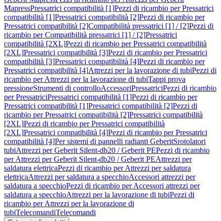
Mapress
Pressatrici compatibilità [1]
Pezzi di ricambio per Pressatrici
compatibilità [1]
Pressatrici compatibilità [2]
Pezzi di ricambio per
Pressatrici compatibilità [2]
Compatibilità pressatrici [1] / [2]
Pezzi di
ricambio per Compatibilità pressatrici [1] / [2]
Pressatrici
compatibilità [2XL]
Pezzi di ricambio per Pressatrici compatibilità
[2XL]
Pressatrici compatibilità [3]
Pezzi di ricambio per Pressatrici
compatibilità [3]
Pressatrici compatibilità [4]
Pezzi di ricambio per
Pressatrici compatibilità [4]
Attrezzi per la lavorazione di tubi
Pezzi di
ricambio per Attrezzi per la lavorazione di tubi
Tappi prova
pressione
Strumenti di controllo
Accessori
Pressatrici
Pezzi di ricambio
per Pressatrici
Pressatrici compatibilità [1]
Pezzi di ricambio per
Pressatrici compatibilità [1]
Pressatrici compatibilità [2]
Pezzi di
ricambio per Pressatrici compatibilità [2]
Pressatrici compatibilità
[2XL]
Pezzi di ricambio per Pressatrici compatibilità
[2XL]
Pressatrici compatibilità [4]
Pezzi di ricambio per Pressatrici
compatibilità [4]
Per sistemi di pannelli radianti Geberit
Srotolatori
tubi
Attrezzi per Geberit Silent-db20 / Geberit PE
Pezzi di ricambio
per Attrezzi per Geberit Silent-db20 / Geberit PE
Attrezzi per
saldatura elettrica
Pezzi di ricambio per Attrezzi per saldatura
elettrica
Attrezzi per saldatura a specchio
Accessori attrezzi per
saldatura a specchio
Pezzi di ricambio per Accessori attrezzi per
saldatura a specchio
Attrezzi per la lavorazione di tubi
Pezzi di
ricambio per Attrezzi per la lavorazione di
tubi
Telecomandi
Telecomandi