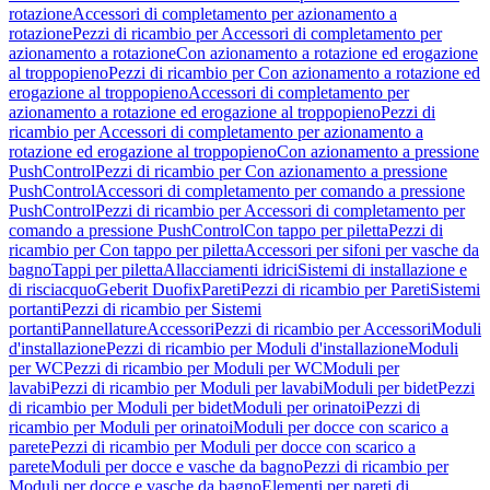
rotazione
Accessori di completamento per azionamento a
rotazione
Pezzi di ricambio per Accessori di completamento per
azionamento a rotazione
Con azionamento a rotazione ed erogazione
al troppopieno
Pezzi di ricambio per Con azionamento a rotazione ed
erogazione al troppopieno
Accessori di completamento per
azionamento a rotazione ed erogazione al troppopieno
Pezzi di
ricambio per Accessori di completamento per azionamento a
rotazione ed erogazione al troppopieno
Con azionamento a pressione
PushControl
Pezzi di ricambio per Con azionamento a pressione
PushControl
Accessori di completamento per comando a pressione
PushControl
Pezzi di ricambio per Accessori di completamento per
comando a pressione PushControl
Con tappo per piletta
Pezzi di
ricambio per Con tappo per piletta
Accessori per sifoni per vasche da
bagno
Tappi per piletta
Allacciamenti idrici
Sistemi di installazione e
di risciacquo
Geberit Duofix
Pareti
Pezzi di ricambio per Pareti
Sistemi
portanti
Pezzi di ricambio per Sistemi
portanti
Pannellature
Accessori
Pezzi di ricambio per Accessori
Moduli
d'installazione
Pezzi di ricambio per Moduli d'installazione
Moduli
per WC
Pezzi di ricambio per Moduli per WC
Moduli per
lavabi
Pezzi di ricambio per Moduli per lavabi
Moduli per bidet
Pezzi
di ricambio per Moduli per bidet
Moduli per orinatoi
Pezzi di
ricambio per Moduli per orinatoi
Moduli per docce con scarico a
parete
Pezzi di ricambio per Moduli per docce con scarico a
parete
Moduli per docce e vasche da bagno
Pezzi di ricambio per
Moduli per docce e vasche da bagno
Elementi per pareti di