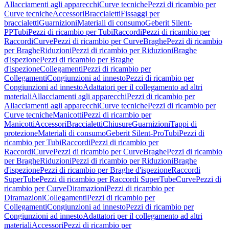
Allacciamenti agli apparecchi
Curve tecniche
Pezzi di ricambio per
Curve tecniche
Accessori
Braccialetti
Fissaggi per
braccialetti
Guarnizioni
Materiali di consumo
Geberit Silent-
PP
Tubi
Pezzi di ricambio per Tubi
Raccordi
Pezzi di ricambio per
Raccordi
Curve
Pezzi di ricambio per Curve
Braghe
Pezzi di ricambio
per Braghe
Riduzioni
Pezzi di ricambio per Riduzioni
Braghe
d'ispezione
Pezzi di ricambio per Braghe
d'ispezione
Collegamenti
Pezzi di ricambio per
Collegamenti
Congiunzioni ad innesto
Pezzi di ricambio per
Congiunzioni ad innesto
Adattatori per il collegamento ad altri
materiali
Allacciamenti agli apparecchi
Pezzi di ricambio per
Allacciamenti agli apparecchi
Curve tecniche
Pezzi di ricambio per
Curve tecniche
Manicotti
Pezzi di ricambio per
Manicotti
Accessori
Braccialetti
Chiusure
Guarnizioni
Tappi di
protezione
Materiali di consumo
Geberit Silent-Pro
Tubi
Pezzi di
ricambio per Tubi
Raccordi
Pezzi di ricambio per
Raccordi
Curve
Pezzi di ricambio per Curve
Braghe
Pezzi di ricambio
per Braghe
Riduzioni
Pezzi di ricambio per Riduzioni
Braghe
d'ispezione
Pezzi di ricambio per Braghe d'ispezione
Raccordi
SuperTube
Pezzi di ricambio per Raccordi SuperTube
Curve
Pezzi di
ricambio per Curve
Diramazioni
Pezzi di ricambio per
Diramazioni
Collegamenti
Pezzi di ricambio per
Collegamenti
Congiunzioni ad innesto
Pezzi di ricambio per
Congiunzioni ad innesto
Adattatori per il collegamento ad altri
materiali
Accessori
Pezzi di ricambio per