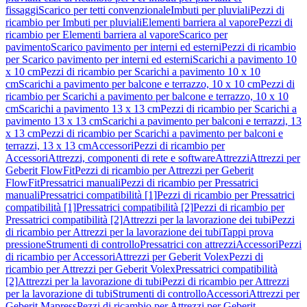
fissaggi
Scarico per tetti convenzionale
Imbuti per pluviali
Pezzi di
ricambio per Imbuti per pluviali
Elementi barriera al vapore
Pezzi di
ricambio per Elementi barriera al vapore
Scarico per
pavimento
Scarico pavimento per interni ed esterni
Pezzi di ricambio
per Scarico pavimento per interni ed esterni
Scarichi a pavimento 10
x 10 cm
Pezzi di ricambio per Scarichi a pavimento 10 x 10
cm
Scarichi a pavimento per balcone e terrazzo, 10 x 10 cm
Pezzi di
ricambio per Scarichi a pavimento per balcone e terrazzo, 10 x 10
cm
Scarichi a pavimento 13 x 13 cm
Pezzi di ricambio per Scarichi a
pavimento 13 x 13 cm
Scarichi a pavimento per balconi e terrazzi, 13
x 13 cm
Pezzi di ricambio per Scarichi a pavimento per balconi e
terrazzi, 13 x 13 cm
Accessori
Pezzi di ricambio per
Accessori
Attrezzi, componenti di rete e software
Attrezzi
Attrezzi per
Geberit FlowFit
Pezzi di ricambio per Attrezzi per Geberit
FlowFit
Pressatrici manuali
Pezzi di ricambio per Pressatrici
manuali
Pressatrici compatibilità [1]
Pezzi di ricambio per Pressatrici
compatibilità [1]
Pressatrici compatibilità [2]
Pezzi di ricambio per
Pressatrici compatibilità [2]
Attrezzi per la lavorazione dei tubi
Pezzi
di ricambio per Attrezzi per la lavorazione dei tubi
Tappi prova
pressione
Strumenti di controllo
Pressatrici con attrezzi
Accessori
Pezzi
di ricambio per Accessori
Attrezzi per Geberit Volex
Pezzi di
ricambio per Attrezzi per Geberit Volex
Pressatrici compatibilità
[2]
Attrezzi per la lavorazione di tubi
Pezzi di ricambio per Attrezzi
per la lavorazione di tubi
Strumenti di controllo
Accessori
Attrezzi per
Geberit Mapress
Pezzi di ricambio per Attrezzi per Geberit