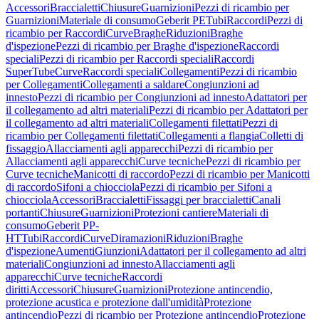
Accessori
Braccialetti
Chiusure
Guarnizioni
Pezzi di ricambio per
Guarnizioni
Materiale di consumo
Geberit PE
Tubi
Raccordi
Pezzi di
ricambio per Raccordi
Curve
Braghe
Riduzioni
Braghe
d'ispezione
Pezzi di ricambio per Braghe d'ispezione
Raccordi
speciali
Pezzi di ricambio per Raccordi speciali
Raccordi
SuperTube
Curve
Raccordi speciali
Collegamenti
Pezzi di ricambio
per Collegamenti
Collegamenti a saldare
Congiunzioni ad
innesto
Pezzi di ricambio per Congiunzioni ad innesto
Adattatori per
il collegamento ad altri materiali
Pezzi di ricambio per Adattatori per
il collegamento ad altri materiali
Collegamenti filettati
Pezzi di
ricambio per Collegamenti filettati
Collegamenti a flangia
Colletti di
fissaggio
Allacciamenti agli apparecchi
Pezzi di ricambio per
Allacciamenti agli apparecchi
Curve tecniche
Pezzi di ricambio per
Curve tecniche
Manicotti di raccordo
Pezzi di ricambio per Manicotti
di raccordo
Sifoni a chiocciola
Pezzi di ricambio per Sifoni a
chiocciola
Accessori
Braccialetti
Fissaggi per braccialetti
Canali
portanti
Chiusure
Guarnizioni
Protezioni cantiere
Materiali di
consumo
Geberit PP-
HT
Tubi
Raccordi
Curve
Diramazioni
Riduzioni
Braghe
d'ispezione
Aumenti
Giunzioni
Adattatori per il collegamento ad altri
materiali
Congiunzioni ad innesto
Allacciamenti agli
apparecchi
Curve tecniche
Raccordi
diritti
Accessori
Chiusure
Guarnizioni
Protezione antincendio,
protezione acustica e protezione dall'umidità
Protezione
antincendio
Pezzi di ricambio per Protezione antincendio
Protezione