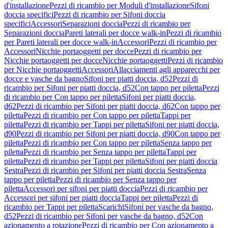
d'installazione
Pezzi di ricambio per Moduli d'installazione
Sifoni
doccia specifici
Pezzi di ricambio per Sifoni doccia
specifici
Accessori
Separazioni doccia
Pezzi di ricambio per
Separazioni doccia
Pareti laterali per docce walk-in
Pezzi di ricambio
per Pareti laterali per docce walk-in
Accessori
Pezzi di ricambio per
Accessori
Nicchie portaoggetti per docce
Pezzi di ricambio per
Nicchie portaoggetti per docce
Nicchie portaoggetti
Pezzi di ricambio
per Nicchie portaoggetti
Accessori
Allacciamenti agli apparecchi per
docce e vasche da bagno
Sifoni per piatti doccia, d52
Pezzi di
ricambio per Sifoni per piatti doccia, d52
Con tappo per piletta
Pezzi
di ricambio per Con tappo per piletta
Sifoni per piatti doccia,
d62
Pezzi di ricambio per Sifoni per piatti doccia, d62
Con tappo per
piletta
Pezzi di ricambio per Con tappo per piletta
Tappi per
piletta
Pezzi di ricambio per Tappi per piletta
Sifoni per piatti doccia,
d90
Pezzi di ricambio per Sifoni per piatti doccia, d90
Con tappo per
piletta
Pezzi di ricambio per Con tappo per piletta
Senza tappo per
piletta
Pezzi di ricambio per Senza tappo per piletta
Tappi per
piletta
Pezzi di ricambio per Tappi per piletta
Sifoni per piatti doccia
Sestra
Pezzi di ricambio per Sifoni per piatti doccia Sestra
Senza
tappo per piletta
Pezzi di ricambio per Senza tappo per
piletta
Accessori per sifoni per piatti doccia
Pezzi di ricambio per
Accessori per sifoni per piatti doccia
Tappi per piletta
Pezzi di
ricambio per Tappi per piletta
Scarichi
Sifoni per vasche da bagno,
d52
Pezzi di ricambio per Sifoni per vasche da bagno, d52
Con
azionamento a rotazione
Pezzi di ricambio per Con azionamento a