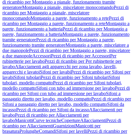
di ricambio per Montaggio a pianale, funzionamento tramite
generatore
Montaggio a pianale, miscelatore monocomando
Pezzi di
ricambio per Montaggio a pianale, miscelatore
monocomando
Montaggio a parete, funzionamento a rete
Pezzi di
ricambio per Montaggio a parete, funzionamento a rete
Montaggio a
parete, funzionamento a batteria
Pezzi di ricambio per Montaggio a
parete, funzionamento a batteria
Montaggio a parete, funzionamento
tramite generatore
Pezzi di ricambio per Montaggio a parete,
funzionamento tramite generatore
Montaggio a parete, miscelatore a
due manopole
Pezzi di ricambio per Montaggio a parete, miscelatore
a due manopole
Accessori
Pezzi di ricambio per Accessori
Per
rubinetterie per lavabo
Pezzi di ricambio per Per rubinetterie per
lavabo
Allacciamenti agli apparecchi per zona lavabo, lavelli,
apparecchi e lavatoi
Sifoni per lavabi
Pezzi di ricambio per Sifoni per
lavabi
Sifoni tubolari
Pezzi di ricambio per Sifoni tubolari
Sifoni
tubolari, modello compatto
Pezzi di ricambio per Sifoni tubolari,
modello compatto
Sifoni con tubo ad immersione per lavabo
Pezzi di
ricambio per Sifoni con tubo ad immersione per lavabo
Sifoni a
passaggio diretto per lavabo, modello compatto
Pezzi di ricambio per
Sifoni a passaggio diretto per lavabo, modello compatto
Sifoni da
incasso
Pezzi di ricambio per Sifoni da incasso
Allacciamenti per
lavabo
Pezzi di ricambio per Allacciamenti per
lavabo
Manicotti
Curve tecniche
Coperture
Allacciamenti
Pezzi di
ricambio per Allacciamenti
Guarnizioni
Manicotti per
brasatura
Prolunghe
Comandi
Sifoni per lavelli
Pezzi di ricambio per