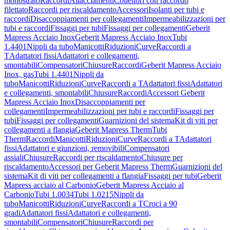
monostrato
Raccordi
Allacciamenti
Collettori con raccordo
filettato
Raccordi per riscaldamento
Accessori
Isolanti per tubi e
raccordi
Disaccoppiamenti per collegamenti
Impermeabilizzazioni per
tubi e raccordi
Fissaggi per tubi
Fissaggi per collegamenti
Geberit
Mapress Acciaio Inox
Geberit Mapress Acciaio Inox
Tubi
1.4401
Nippli da tubo
Manicotti
Riduzioni
Curve
Raccordi a
T
Adattatori fissi
Adattatori e collegamenti,
smontabili
Compensatori
Chiusure
Raccordi
Geberit Mapress Acciaio
Inox, gas
Tubi 1.4401
Nippli da
tubo
Manicotti
Riduzioni
Curve
Raccordi a T
Adattatori fissi
Adattatori
e collegamenti, smontabili
Chiusure
Raccordi
Accessori Geberit
Mapress Acciaio Inox
Disaccoppiamenti per
collegamenti
Impermeabilizzazioni per tubi e raccordi
Fissaggi per
tubi
Fissaggi per collegamenti
Guarnizioni del sistema
Kit di viti per
collegamenti a flangia
Geberit Mapress Therm
Tubi
Therm
Raccordi
Manicotti
Riduzioni
Curve
Raccordi a T
Adattatori
fissi
Adattatori e giunzioni, removibili
Compensatori
assiali
Chiusure
Raccordi per riscaldamento
Chiusure per
riscaldamento
Accessori per Geberit Mapress Therm
Guarnizioni del
sistema
Kit di viti per collegamenti a flangia
Fissaggi per tubi
Geberit
Mapress acciaio al Carbonio
Geberit Mapress Acciaio al
Carbonio
Tubi 1.0034
Tubi 1.0215
Nippli da
tubo
Manicotti
Riduzioni
Curve
Raccordi a T
Croci a 90
gradi
Adattatori fissi
Adattatori e collegamenti,
smontabili
Compensatori
Chiusure
Raccordi per