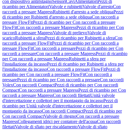
con dispositivo antiristagno
Sensori
Cavi
Alimentatori
Pezzi di
ricambio per Alimentatori
Valvole e rubinetti
Valvole d'arresto
Con
raccordi a pressare Mapress
Rubinetti d'arresto a sede obliqua
Pezzi
di ricambio per Rubinetti d'arresto a sede obliqua
Con raccordi a
pressare FlowFit
Pezzi di ricambio per Con raccordi a pressare
FlowFit
Con raccordi a pressare Mapress
Pezzi di ricambio per Con
raccordi a pressare Mapress
Valvole di prelievo
Valvole di
scarico
Rubinetti a sfera
Pezzi di ricambio per Rubinetti a sfera
Con
raccordi a pressare FlowFit
Pezzi di ricambio per Con raccordi a
pressare FlowFit
Con raccordi a pressare
Pezzi di ricambio per Con
raccordi a pressare
Con raccordi a pressare Mapress
Pezzi di ricambio
per Con raccordi a pressare Mapress
Rubinetti a sfera per
l'installazione da incasso
Pezzi di ricambio per Rubinetti a sfera per
l'installazione da incasso
Con raccordi a pressare FlowFit
Pezzi di
ricambio per Con raccordi a pressare FlowFit
Con raccordi a
pressare
Pezzi di ricambio per Con raccordi a pressare
Con raccordi
Volex
Con raccordi Compact
Pezzi di ricambio per Con raccordi
Compact
Con raccordi a pressare Mapress
Pezzi di ricambio per Con
raccordi a pressare Mapress
Con raccordi filettati
Unità valvole
d'intercettazione e collettori per il montaggio da incasso
Pezzi di
ricambio per Unità valvole d'intercettazione e collettori per il
montaggio da incasso
Con raccordi Compact
Pezzi di ricambio per
Con raccordi Compact
Valvole di ritegno
Con raccordi a pressare
Mapress
Collegamenti idrici per contatore dell'acqua
Con raccordi
filettati
Valvole di sfiato per riscaldamento
Valvole di sfiato