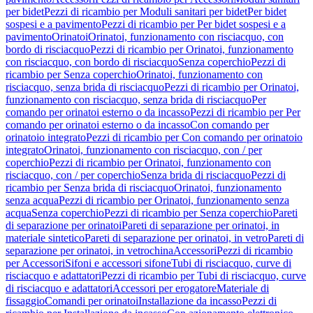
per bidet
Pezzi di ricambio per Moduli sanitari per bidet
Per bidet
sospesi e a pavimento
Pezzi di ricambio per Per bidet sospesi e a
pavimento
Orinatoi
Orinatoi, funzionamento con risciacquo, con
bordo di risciacquo
Pezzi di ricambio per Orinatoi, funzionamento
con risciacquo, con bordo di risciacquo
Senza coperchio
Pezzi di
ricambio per Senza coperchio
Orinatoi, funzionamento con
risciacquo, senza brida di risciacquo
Pezzi di ricambio per Orinatoi,
funzionamento con risciacquo, senza brida di risciacquo
Per
comando per orinatoi esterno o da incasso
Pezzi di ricambio per Per
comando per orinatoi esterno o da incasso
Con comando per
orinatoio integrato
Pezzi di ricambio per Con comando per orinatoio
integrato
Orinatoi, funzionamento con risciacquo, con / per
coperchio
Pezzi di ricambio per Orinatoi, funzionamento con
risciacquo, con / per coperchio
Senza brida di risciacquo
Pezzi di
ricambio per Senza brida di risciacquo
Orinatoi, funzionamento
senza acqua
Pezzi di ricambio per Orinatoi, funzionamento senza
acqua
Senza coperchio
Pezzi di ricambio per Senza coperchio
Pareti
di separazione per orinatoi
Pareti di separazione per orinatoi, in
materiale sintetico
Pareti di separazione per orinatoi, in vetro
Pareti di
separazione per orinatoi, in vetrochina
Accessori
Pezzi di ricambio
per Accessori
Sifoni e accessori sifone
Tubi di risciacquo, curve di
risciacquo e adattatori
Pezzi di ricambio per Tubi di risciacquo, curve
di risciacquo e adattatori
Accessori per erogatore
Materiale di
fissaggio
Comandi per orinatoi
Installazione da incasso
Pezzi di